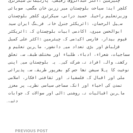
چئیرمین ڈاکٹر عبدالروف رفیقی، پارلیمانی سیکرٹری 
کلچر اینڈ سیاحت بلوچستان میر زرین خان مگسی، صوبائی 
وزیرتعلیم راحیلہ حمید درانی، سیکرٹری کلچر بلوچستان 
سہیل الرحمان، ڈائریکٹر جنرل خانہ فرہنگ ایران سید 
ابوالحسن میری، اکادمی ابیات بلوچستان کے ڈائریکٹر 
قیوم بیدار، فارسی اکیڈمی کے چیئرمین ڈاکٹر علی کمیل 
قزلباش اور بڑی تعداد میں دانشور، ماہرین تعلیم و 
سماجیات، شعراء، ادباء، طلباء اور مختلف طبقے سے تعلق 
رکھنے والے افراد نے شرکت کیں۔ یہ بلوچستان میں اپنی 
نوعیت کا پہلا سیشن تھا جس کو بھرپور طریقے سے پذیرائی 
ملی اور اقبال کے فلسفیانہ اور ثقافتی افکار، اسلامی 
تمدن کی احیاء اور انکے سماجی سیاسی نظریے پر معزز 
ماہرین اقبالیات نے روشنی ڈالی اور سوالات کے جوابات 
دئیے۔
PREVIOUS POST