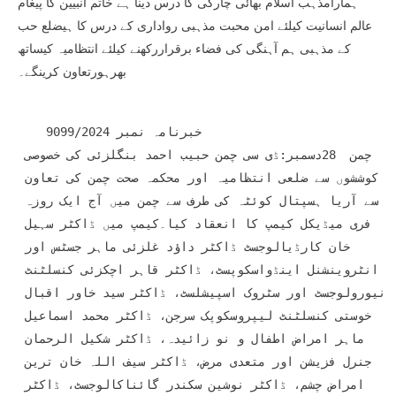
ہمارامذہب اسلام بھائی چارگی کا درس دینا ہے خاتم انبیین کا پیغام
عالم انسانیت کیلئے امن محبت مذہبی رواداری کے درس کا ہیضلع حب
کے مذہبی ہم آہنگی کی فضاء برقراررکھنے کیلئے انتظامیہ کیساتھ
بھرہورتعاون کرینگے۔
    خبرنامہ نمبر 9099/2024

چمن  28دسمبر:ڈی سی چمن حبیب احمد بنگلزئی کی خصوصی 
کوششوں سے ضلعی انتظامیہ اور محکمہ صحت چمن کی تعاون 
سے آریا ہسپتال کوئٹہ کی طرف سے چمن میں آج ایک روزہ 
فری میڈیکل کیمپ کا انعقاد کیا۔کیمپ میں ڈاکٹر سہیل 
خان کارڈیالوجسٹ ڈاکٹر داؤد غلزئی ماہر جسٹس اور 
انٹروینشنل اینڈواسکوپسٹ، ڈاکٹر قاہر اچکزئی کنسلٹنٹ 
نیورولوجسٹ اور سٹروک اسپیشلسٹ، ڈاکٹر سید خاور اقبال 
خوستی کنسلٹنٹ لیپروسکوپک سرجن، ڈاکٹر محمد اسماعیل 
ماہر امراض اطفال و نو زائیدہ، ڈاکٹر شکیل الرحمان 
جنرل فزیشن اور متعدی مرض، ڈاکٹر سیف اللہ خان ترین 
امراض چشم، ڈاکٹر نوشین سکندر گائناکالوجسٹ، ڈاکٹر 