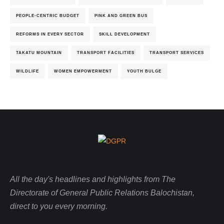
PEOPLE-CENTRIC BUDGET
PINK AND GREEN BUS
REFORMS IN EVERY SECTOR
SKILL DEVELOPMENT
TAKATU MOUNTAIN
TRANSPORT FACILITIES
TRANSPORT SERVICES
WILDLIFE
WOMEN EMPOWERMENT
YOUTH BULGE
All the day's headlines and highlights from The
Directorate of General Public Relations Balochistan,
direct to you every morning.