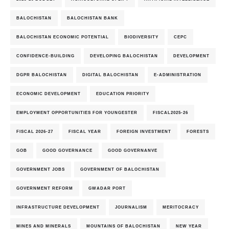
BALOCHISTAN
BALOCHISTAN BANK
BALOCHISTAN ECONOMIC POTENTIAL
BIODIVERSITY
CEPC
CONFIDENCE-BUILDING
DEVELOPING BALOCHISTAN
DEVELOPMENT
DGPR BALOCHISTAN
DIGITAL BALOCHISTAN
E-ADMINISTRATION
ECONOMIC DEVELOPMENT
EDUCATION PRIORITY
EMPLOYMENT OPPORTUNITIES FOR YOUNGESTER
FISCAL2025-26
FISCAL 2026-27
FISCAL YEAR
FOREIGN INVESTMENT
FORESTS
GOB
GOOD GOVERNANCE
GOOD GOVERNANVE
GOVERNMENT JOBS
GOVERNMENT OF BALOCHISTAN
GOVERNMENT REFORM
GWADAR PORT
INFRASTRUCTURE DEVELOPMENT
JOURNALISM
MERITOCRACY
MINES AND MINERALS
MOUNTAINS OF BALOCHISTAN
NEW YEAR