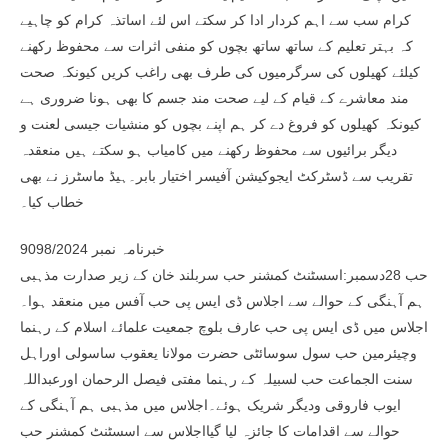
کرام سب سے اہم کردار ادا کر سکتے اس لئے اساتذہ کرام کو چاہیے
کہ بہتر تعلیم کے ساتھ ساتھ بچوں کو منفی اثرات سے محفوظ رکھنے
کیلئے کھیلوں کی سرگرمیوں کی طرف بھی راغب کریں کیونکہ صحت
مند معاشرے کے قیام کے لیے صحت مند جسم کا بھی ہونا ضروری ہے
کیونکہ کھیلوں کو فروغ دے کر ہم اپنے بچوں کو منشیات جیسی لعنت و
دیگر برائیوں سے محفوظ رکھنے میں کامیاب ہو سکتے ہیں منعقدہ
تقریب سے ڈسٹرکٹ ایجوکیشن آفیسر اختیار بابر۔ہیڈ ماسٹرز نے بھی
خطاب کیا۔
خبرنامہ نمبر 9098/2024
حب 28دسمبر:اسسٹنٹ کمشنر حب سربلند خان کے زیر صدارت مذہبی
ہم آہنگی کے حوالے سے اجلاس ڈی ایس پی حب آفس میں منعقد ہوا۔
اجلاس میں ڈی ایس پی حب عارف بلوچ جمعیت علمائے اسلام کے رہنما
وچیئرمین حب سول سوسائٹی حضرت مولانا یعقوب ساسولی اوراہل
سنت الجماعت حب لسبیلہ کے رہنما مفتی فیصل الرحمان اورعبداللہ
ایوب فاروقی ودیگر شریک ہوئے۔اجلاس میں مذہبی ہم آہنگی کے
حوالے سے اقدامات کا جائزہ لیا گیااجلاس سے اسسٹنٹ کمشنر حب