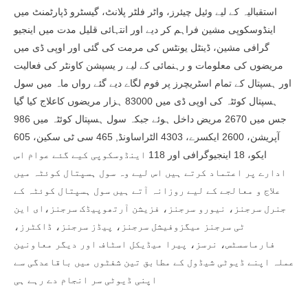
استقبالیہ کے لیے وئیل چیئرز، واٹر فلٹر پلانٹ، گیسٹرو ڈپارٹمنٹ میں
اینڈوسکوپی مشین فراہم کر دیے اور انتہائی قلیل مدت میں اینجیو
گرافی مشین، ڈینٹل یونٹس کی مرمت کی گئی اور اوپی ڈی میں
مریضوں کی معلومات و رہنمائی کے لیے ر یسپشن کاونٹر کی فعالیت
اور ہسپتال کے تمام اسٹریچرز پر فوم لگاے دیے گئے رواں ماہ میں سول
ہسپتال کوئٹہ کی اوپی ڈی میں 83000 ہزار مریضوں کاعلاج کیا گیا
جس میں 2670 مریض داخل ہوئے جبکہ سول ہسپتال کوئٹہ میں 986
آپریشن، 2600 ایکسرے، 4303 الٹراساونڈ, 465 سی ٹی سکین، 605
ایکو، 18 اینجیوگرافی اور 118 اینڈوسکوپی کیے گئے عوام اس
ادارے پر اعتماد کرتے ہیں اس لیے وہ سول ہسپتال کوئٹہ میں
علاج و معالجے کے لیے روزانہ آتے ہیں سول ہسپتال کوئٹہ کے
جنرل سرجنز، نیورو سرجنز، فزیشن آرتھوپیڈک سرجنز،ای این
ٹی سرجنز میگزوفیشل سرجنز، پیڈز سرجنز، ڈاکٹرز،
فارماسسٹس، نرسز، پیرا میڈیکل اسٹاف اور دیگر معاونین
عملہ اپنے ڈیوٹی شیڈول کے مطابق تین شفٹوں میں باقاعدگی سے
اپنی ڈیوٹی سر انجام دے رہے ہی