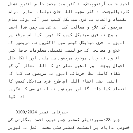
احمد حبیب آرتھوپیڈک، ڈاکٹر سید محمد حلیم انٹروینشنل 
کارڈیالوجسٹ، ڈاکٹر مجیب اللہ خان دولتانہ ماہر امراضِ 
نفسیات واعصاب نے فری میڈیکل کیمپ میں آئے ہوئے تمام 
مریضوں کی علاج و معالجہ کیا اے ڈی سی چمن فدا احمد 
بلوچ نے فری میڈیکل کیمپ کا دورہِ کیا اس موقع پر 
انہوں نے فری میڈیکل کیمپ میں ڈاکٹروں سے مریضوں کے 
علاج و معالجہ کے حوالیسے تفصیلی معلومات حاصل کیں 
انہوں نے وہاں موجود مریضوں سے ملیں اور انکا حال 
احوال پوچھا اور انھیں تسلی دی کہ اللہ تعالیٰ آپ کو 
شفاء کاملہ عطا فرمائے انہوں نے مریضوں سے کہا کہ 
آئندہ بھی انشاء اللہ اس طرح فری میڈیکل کیمپ کا 
انعقاد کیا جائے گا اور مریضوں نے اے ڈی سی کا شکریہ 
ادا کیا۔

    خبرنامہ نمبر 9100/2024

چمن 28دسمبر:ڈپٹی کمشنر چمن حبیب احمد بنگلزئی کی 
خصوصی ہدایات پر اسسٹنٹ کمشنر سٹی محمد افضل نے لیویز 