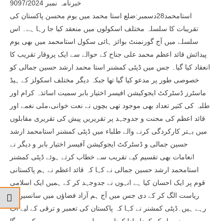
خبرنامہ نمبر 9097/2024
استامحمد28دسمبر:ضلع استا محمد میں یوم محسن پاکستان کی
تقریبات کا سلسلہ مختلف اسکولوں میں منعقد کیا جا رہا ہے۔ اس
سلسلے میں آج گورنمنٹ بوائز ہائی سکول استامحمد میں بھی یوم
پیدائش قائد اعظم محمد علی جناح کے حوالے سے ایک پروقار تقریب کا
انعقاد کیا گیا۔ جس میں ڈپٹی کمشنر استا محمد ارشد حسین جمالی کو
خصوصی طور پر مدعو کیا گیا تھا جبکہ دیگر مختلف اسکولز کے ہیڈ
ماسٹرز ڈسٹرکٹ ایجوکیشن افیسر اختیار بابر سمیت اساتذہ کرام اور
طلبہ کی کثیر تعداد بھی موجود تھی بچوں نے نعت خوانی،ملی نغمے اور
قائد اعظم کی محنت و جدوجہد پر تقریریں پیش کی تقریری مقابلوں
میں بہتر کارکردگی کرنے والے طلباء میں ڈپٹی کمشنر استامحمد ارشد
حسین جمالی و ڈسٹرکٹ ایجوکیشن آفیسر اختیار بابر و دیگر نے
انعامات بھی تقسیم کیے تقریب سے خطاب کرتے ہوئے ڈپٹی کمشنر
استامحمد ارشد حسین جمالی نے کہا کہ قائد اعظم نے ہم پاکستانی
قوم پر ایک احسان کیا ہے انہوں نے جدوجہد کر کے ہمیں ایک اسلامی
ریاست الگ کر کے دی جس میں آج ہم آزاد فضاؤں میں سانسیں لے
رہے ہیں۔ڈپٹی کمشنر نے کہا کہ پاکستان کی تعمیر و ترقی کے لیے اب