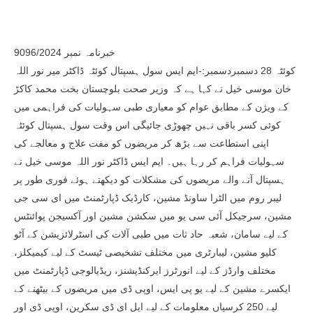
خبرنامہ نمبر 9096/2024
کوئٹہ 28 دسمبردسمبر:-ایم ایس سول ہسپتال کوئٹہ ڈاکٹر میر نور اللہ
خان موسی خیل نے کہا ہے کہ وزیر صحت بلوچستان بخت محمد کاکڑ
کے ویژن کے مطابق عوام کو معیاری طبی سہولیات کی فراہمی میں
کوئی کسر باقی نہیں چھوڑی جائیگی اس وقت سول ہسپتال کوئٹہ
اپنی استطاعت سے بڑھ کر مریضوں کو مفت علاج و معالجے کی
سہولیات فراہم کر رہا ہیں۔ ایم ایس ڈاکٹر نور اللہ موسی خیل نے
ہسپتال آنے والے مریضوں کی مشکلات کو دیکھتے ہوئے فوری طور پر
لیبر روم میں الٹرا ساونڈ مشین، کارڈیک ڈپارٹمنٹ میں ای سی جی
مشین، سرجیکل آئی سی یو میں سکشن مشین اور آکسیجن پوائنٹس
کے لیے سامان، شعبہ حاد ثات میں طبی آلات کی اسٹرلائزیشن کے آٹو
کلیو مشین، لیبارٹری میں مختلف تشخیصی ٹیسٹ کے لیے کیمیکلز،
مختلف وارڈز کے لیے انورٹرز ایرکنڈیشنز، ریڈیالوجی ڈپارٹمنٹ میں
ایکسرے مشین کے لیے یو پی ایس، اوپی ڈی میں مریضوں کے بیٹھنے کے
لیے 250 کرسیاں معلومات کے لیے ایل ای ڈی سکرین، اوپی ڈی اور