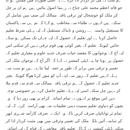
ہم سب نے مل کر کردار ادا کرنا ہے یہ اسی صورت میں ممکن ہو گا
جو قائد اعظم محمد علی جناح نے رہنما اصول بتائیں ہیں ہم ان پر چل
کر ملک کو خوشحال اور ترقی یافتہ ممالک کی صف میں شامل کر
سکتے ہیں انہوں نے طلباء سے مخاطب ہو کہا کہ تم ہی سے پاکستان
کا مستقبل وابستہ ہے روشن و تابناک مستقبل کے لیے پہلی شرط تعلیم
حاصل کرنا ہے اور تعلیم کے حصول کے لیے جہاں تک ممکن ہو سکے
جائیں کیونکہ تعلیم کے بغیر کوئی بھی قوم ترقی نہیں کر سکتی اس
لیے آج کے نوجوانوں کا مقصد حیات صرف جدید علوم و معیاری تعلیم کے
حصول پر ہونا چاہیے ڈپٹی کمشنر نے کہا کہ اگر آج کے نوجوان ملک کی
تعمیر و ترقی میں برابر کے طور پر حصہ لینا چاہتے ہیں تو سب سے
پہلے انہیں تعلیم کے زیور سے اپنے آپ کو منور کرنا ھوگا کیونکہ بغیر
جدید تعلیم کے حصول کے ہم ترقی یافتہ ممالک سے قدم سے قدم ملا
کر نہیں چل سکتے اسی لیے پہلے تعلیم حاصل کرنے پر خصوصی توجہ
دیں اس موقع پر انہوں نے تمام اساتذہ کرام پر بھی زور دیا کہ وہ
بچوں کو دنیاوی تعلیم سمیت دینی تعلیمات سے بھی آراستہ کرنے کے لیے
تمام تر توانائیاں صرف کریں تاکہ وہ ایک نہ صرف کارآمد شہری ابھر
کر سامنے آئیں بلکہ ملک کی تعمیر وترقی میں بھی مثبت کردار ادا کر
سکیں ڈپٹی کمشنر نے کہاکہ تعلیم یافتہ معاشرے کے قیام کے لیے اساتذہ