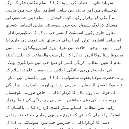
سربلند خان نے خطاب کرتے ہوئے کہا کہ تمام مکاتبِ فکر کے لوگ
بلوچستان میں امن چاہتے ہیں ضلعی انتظامیہ ضلع حب میں مذہبی
ہم آہنگی کو برقرار رکھنے کیلئے کوشاں ہے تمام دینی جماعتوں اور
مسئلک کے لوگ بشمول حب سول سوسائٹی ضلعی انتظامیہ کیساتھ
تعاون جاری رکھیں اسسٹنٹ کمشنر حب نے کہا کہ سکیورٹی ادارے
اورضلعی انتظامیہ توازن اور انصاف کے ساتھ اپنی قومی ذمہ داری ادا
کررہے ہیں ۔موجودہ حالات میں تفرقہ باِزی اور پروپیگنڈوں سے ہمیں
محفوظ رہنا ہوگا انہوں نے کہا کہ اہل سنت والجماعت کے جلسے کیلئے
مقام کا تعین انتظامیہ کریگی کسی کو ضلع حب میں شرانگیزی پھیلانے
کی اجازت نہیں دی جائیگی۔اجلاس سے جمعیت علمائے اسلام کے
رہنماحضرت مولانا یعقوب ساسولی نے کہا کہ پورے پاکستان میں ہمارے
قائد مولانا فضل الرحمان نے مذہبی رواداری اوربین المذاہب ہم آہنگی
کے حوالے سے رول ماڈل کا کردار اداکیا ہے خاص طورسے بلوچستان
اورضلع حب کی دینی جماعتوں نے مذہبی ہم آہنگی کی فضا برقرار
رکھنے میں انتظامیہ کیساتھ ملکر کلیدی کرداراداکیا ہے پاکستان کے
استحکام اورملی یکجہتی کے فروغ میں بھی ہماری جماعت نے ہراول
دستے کا کرداراداکیا ہے چیئرمین حب سول سوسائٹی نے کہا کہ