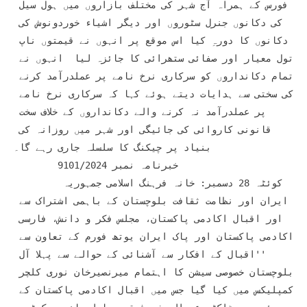
فورس کے ہمراہ آج شہر کی مختلف بازاروں میں ہول سیل 
کی دکانوں جنرل سٹوروں اور دیگر اشیاء خوردونوش کی 
دکانوں کا دورہِ کیا اس موقع پر انہوں نے قیمتوں ناپ 
تول معیار اور صفائی ستھرائی کا جائزہ لیا  انہوں نے 
تمام دکانداروں کو سرکاری نرخ نامے پر عملدرآمد کرنے 
کی سختی سے ہدایات دیتے ہوئے کہا کہ سرکاری نرخ نامے 
پر عملدرآمد نہ کرنے والے دکانداروں کے خلاف سخت 
قانونی کاروائی کی جائیگی اور شہر میں روزانہ کی 
بنیاد پر چیکنگ کا سلسلہ جاری رہے گا۔

	خبرنامہ نمبر 9101/2024

	کوئٹہ 28 دسمبر: خانہ فرہنگ اسلامی جمہوریہ 
ایران اور نظامت ثقافت بلوچستان کے باہمی اشتراک سے 
اور اقبال اکادمی پاکستان، مجلس فکر و دانش، فارسی 
اکادمی پاکستان اور پاک ایران یوتھ فورم کے تعاون سے 
''اقبال کے افکار سے آشنائی کے حوالے سے پہلا آل 
بلوچستان خصوصی سیشن کا اہتمام میرنصیرخان نوری کلچر 
کمپلیکس میں کیا گیا جس میں اقبال اکادمی پاکستان کے 