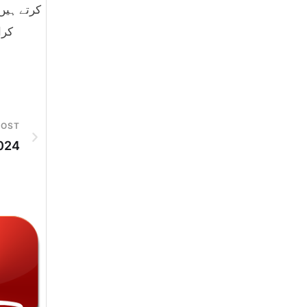
کرتے ہیں 
کرا
POST
024
6th-August-2026