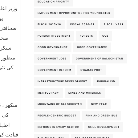
EDUCATION PRIORITY
وزیر اعل
EMPLOYMENT OPPORTUNITIES FOR YOUNGESTER
پی
FISCAL2025-26
FISCAL 2026-27
FISCAL YEAR
صحافتی 
FOREIGN INVESTMENT
FORESTS
GOB
صحاف
سیکری
GOOD GOVERNANCE
GOOD GOVERNANVE
منظور ش
GOVERNMENT JOBS
GOVERNMENT OF BALOCHISTAN
کی نئی
GOVERNMENT REFORM
GWADAR PORT
INFRASTRUCTURE DEVELOPMENT
JOURNALISM
MERITOCRACY
MINES AND MINERALS
MOUNTAINS OF BALOCHISTAN
NEW YEAR
کی س
PEOPLE-CENTRIC BUDGET
PINK AND GREEN BUS
اظہار
REFORMS IN EVERY SECTOR
SKILL DEVELOPMENT
قیادت کی