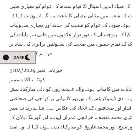
 ضیاء الدین اسپتال کا قیام سندھ کے عوام کو معیاری طبی
 شعبے میں مثالی تبدیلی کا باعث بنے گا۔انہوں نے کہا کہ
 ہوئے صوبے کے عوام کو صحت کی جدید اور معیاری سہولیات
 کیا کہ بلوچستان کے دور دراز علاقوں میں طبی سہولیات کی
 ملک کے تمام حصوں میں صحت کی سہولتیں برابری کی بنیاد پر
فراہم کی جا سکیں۔
DARK
خبرنامہ نمبر 9104/2024
کوئٹہ ، 28 دسمبر
ات میں کامیاب ہونے والے عہدیداروں کو دلی مبارکباد پیش
ہوں نے دی ڈیموکریٹس کے بھرپور کامیابی پر کراچی کی صحافتی
اقدار اور صحافیوں کے اتحاد کی عکاس ہے۔ شاہد رند نے صدر
ری محمد منصف، خزانچی عمران ایوب، اور گورننگ باڈی کے
یخ، اور محمد فاروق کو مبارکباد دیتے ہوئے کہا کہ وہ امید