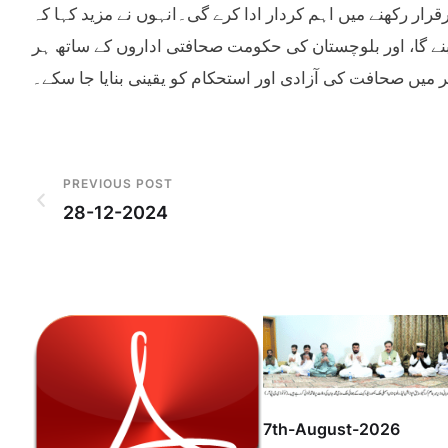
رار رکھنے میں اہم کردار ادا کرے گی۔انہوں نے مزید کہا کہ
نے گا، اور بلوچستان کی حکومت صحافتی اداروں کے ساتھ ہر
 میں صحافت کی آزادی اور استحکام کو یقینی بنایا جا سکے۔
PREVIOUS POST
28-12-2024
7th-August-2026