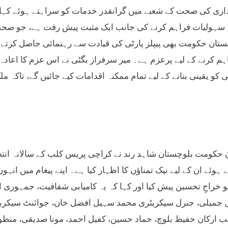
اری کی صحت کے شعبے میں گرانقدر خدمات کو سراہتے ہوئے کہا کہ
سہولیات فراہم کرنے کی جانب ایک مثبت پیش رفت ہے، جو صحت کے
ستان حکومت بھی پیپلز پارٹی کی قیادت سے رہنمائی حاصل کرتے
ہم کرنے کے لیے پرعزم ہے۔ میر سرفراز بگٹی نے اس عزم کا اعادہ
ی کو یقینی بنانے کے لیے تمام ممکنہ اقدامات کیے جائیں گے، تاکہ
 حکومت بلوچستان شاہد رند نے کراچی پریس کلب کے سالانہ انتخاب
 ہوئے ان کے لیے نیک تمناؤں کا اظہار کیا ہے۔ اپنے پیغام میں ان
و خراجِ تحسین پیش کیا اور کہا کہ یہ کامیابی شفافیت، جمہوری 
جمیلی، جنرل سیکریٹری محمد سہیل افضل خان، جوائنٹ سیکریٹ
ب ارکان حفیظ بلوچ، حماد حسین، کفیل احمد، مونا صدیقی، منظور ش