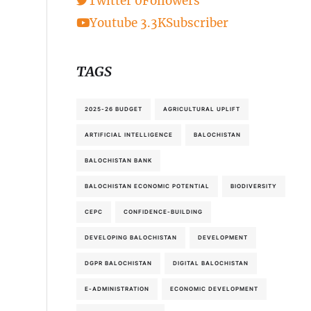
Twitter
0
Followers
Youtube
3.3K
Subscriber
TAGS
2025-26 BUDGET
AGRICULTURAL UPLIFT
ARTIFICIAL INTELLIGENCE
BALOCHISTAN
BALOCHISTAN BANK
BALOCHISTAN ECONOMIC POTENTIAL
BIODIVERSITY
CEPC
CONFIDENCE-BUILDING
DEVELOPING BALOCHISTAN
DEVELOPMENT
DGPR BALOCHISTAN
DIGITAL BALOCHISTAN
E-ADMINISTRATION
ECONOMIC DEVELOPMENT