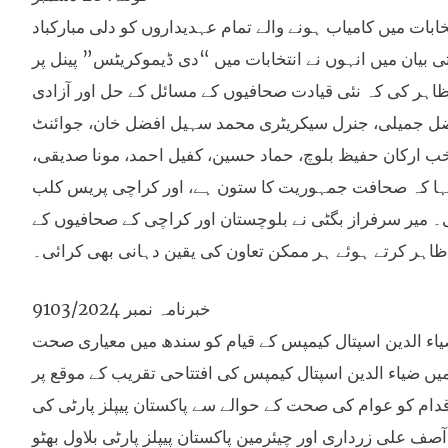
ابات میں کامیاب ہونے والے تمام عہدیداروں کو دلی مبارکباد
تی بیان میں انہوں نے انتخابات میں “دی ڈیموکریٹس” پینل پر
ظاہر کی کہ نئی قیادت صحافیوں کے مسائل کے حل اور آزادی
فاضل جمیلی، جنرل سیکریٹری محمد سہیل افضل خان، جوائنٹ
ب ارکان حفیظ بلوچ، حماد حسین، کفیل احمد، مونا صدیقی،
کہا کہ صحافت جمہوریت کا ستون ہے، اور کراچی پریس کلب
گی۔ میر سرفراز بگٹی نے بلوچستان اور کراچی کے صحافیوں کے
 ظاہر کرتے ہوئے ہر ممکن تعاون کی یقین دہانی بھی کرائی۔
خبرنامہ نمبر 9103/2024
میں ضیاء الدین اسپتال کیمپس کے قیام کو سندھ میں معیاری صحت
ں ضیاء الدین اسپتال کیمپس کی افتتاحی تقریب کے موقع پر
قدام کو عوام کی صحت کے حوالے سے پاکستان پیپلز پارٹی کی
ف علی زرداری اور چیئرمین پاکستان پیپلز پارٹی بلاول بھٹو