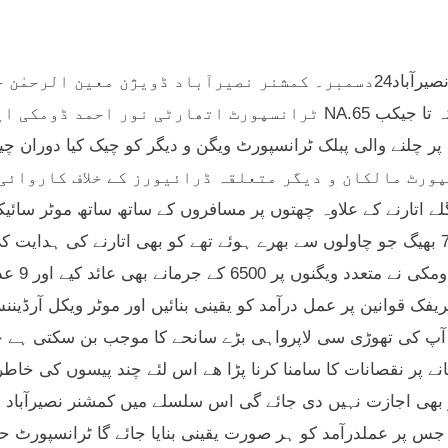
نصیرآباد24دسمبر۔ کمشنر نصیرآباد ڈویژن معین الر
ٹرانسپورٹ اتھارٹی نور ا NA.65 پر کوئٹہ تا جیکب
بھگ 70 بھیگ جو چاولوں سے بھرے ہوئے تھے کو بھی اتارنے کی ہدای
احمد ڈ
آپ کی تھوڑی سی لاپرواہی بڑے سانحے کا موجب بن سکتی ہے ج
انے پر نقصانات کا سامنا کرنا پڑا ھے اس لئے چند پیسوں کی خا
ھی اجازت نہیں دی جائے گی اس سلسلے میں کمشنر نصیرآباد 
جس پر عملدرآمد کو ہر صورت یقینی بنایا جائے گا ٹرانسپورٹ 