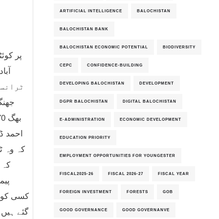
ARTIFICIAL INTELLIGENCE
BALOCHISTAN
BALOCHISTAN BANK
BALOCHISTAN ECONOMIC POTENTIAL
BIODIVERSITY
CEPC
CONFIDENCE-BUILDING
DEVELOPING BALOCHISTAN
DEVELOPMENT
DGPR BALOCHISTAN
DIGITAL BALOCHISTAN
E-ADMINISTRATION
ECONOMIC DEVELOPMENT
EDUCATION PRIORITY
EMPLOYMENT OPPORTUNITIES FOR YOUNGESTER
کہ 
FISCAL2025-26
FISCAL 2026-27
FISCAL YEAR
پیم
FOREIGN INVESTMENT
FORESTS
GOB
کسی کو ب
GOOD GOVERNANCE
GOOD GOVERNANVE
گئے ہیں 