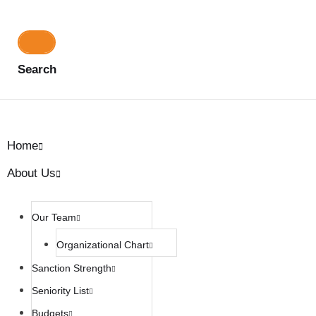
Search
Home
About Us
Our Team
Organizational Chart
Sanction Strength
Seniority List
Budgets