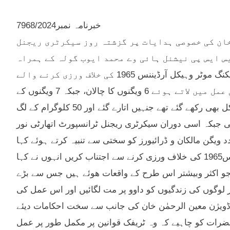
خبرنامہ نمبر7968/2024
حمٰن خان کی خصوصی ہدایات پر گزشتہ روز سیکرٹری ریجنل
حمد ڈومکی ایس ایس پی نیشنل ہائی وے محمد ایوب گولہ کے ہمراہ
آباد پر چلنے والی پبلک ٹرانسپورٹ ویگن و دیگر کو چیک کیا دوران چیکنگ موٹر وہیکل آرڈیننس 1965 کی خلاف ورزی کرنے والے
ٹرانسپورٹ مالکان و دیگر متعلقہ ڈرائیورز کے خلاف کاروائی عمل میں لاتے ہوئے 6 ویگنوں کا چالان، جبکہ 7 ویگنوں کے
جھنگلے اتارنے کے علاوہ چھتوں پر مسافروں کے ساتھ ساتھ موٹر سائیکل بھی رکھے گئے تھے جنہیں اتارے گئے اور 50 کلوگرام کے لگ
ت کی جبکہ اسی دوران سیکرٹری ریجنل ٹرانسپورٹ اتھارٹی نور
ومکی نے متعدد ویگنوں پر 6500 کے جرمانے بھی عائد کیے اور 9 عدد ویگن مالکان و ڈرائیورز کو سختی سے تنبیہ کرتے ہوئے کہا
کہ وہ ٹریفک قوانین پر عمل درآمد کو یقینی بنائیں اور موٹر ویکل آرڈیننس1965 کی خلاف ورزی کرنے سے اجتناب کریں انہوں نے کہا
و اکثر وبیشتر اس طرح کے واقعات ھوئے ہیں جس سے بڑے
طر لوگوں کی زندگیوں کو داوو پر مت لگائیں اور اس عمل کی
ڈویژن معین الرحمٰن خان کی جانب سے سخت احکامات دیئے
حضرات کو چاہیے کہ وہ ٹریفک قوانین پر مکمل طور پر عمل