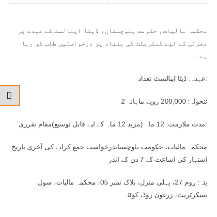
محکمہ مالیات، حکومت بلوچستان، ڈیٹا اینالسٹ کے عہدے پر
بھرتی کے لیے کنٹریکٹ کی بنیاد پر درخواستیں طلب کر رہا
ہے۔
عہدہ: ڈیٹا اینالسٹ تعداد:
2 تنخواہ: 200,000 روپے ماہانہ
مدت ملازمت: 12 ماہ (مزید 12 ماہ کے لیے قابل توسیع)مقام تقرری:
محکمہ مالیات، حکومت بلوچستاندرخواست جمع کرانے کی آخری تاریخ:
اشتہار کی اشاعت کے 7 دن کے اندر
پتہ: روم 27، پہلی منزل، بلاک نمبر 05، محکمہ مالیات، سول
سیکرٹریٹ، زرغون روڈ، کوئٹہ