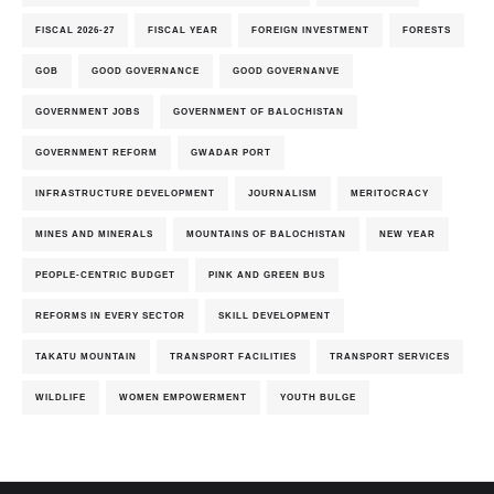
FISCAL 2026-27
FISCAL YEAR
FOREIGN INVESTMENT
FORESTS
GOB
GOOD GOVERNANCE
GOOD GOVERNANVE
GOVERNMENT JOBS
GOVERNMENT OF BALOCHISTAN
GOVERNMENT REFORM
GWADAR PORT
INFRASTRUCTURE DEVELOPMENT
JOURNALISM
MERITOCRACY
MINES AND MINERALS
MOUNTAINS OF BALOCHISTAN
NEW YEAR
PEOPLE-CENTRIC BUDGET
PINK AND GREEN BUS
REFORMS IN EVERY SECTOR
SKILL DEVELOPMENT
TAKATU MOUNTAIN
TRANSPORT FACILITIES
TRANSPORT SERVICES
WILDLIFE
WOMEN EMPOWERMENT
YOUTH BULGE