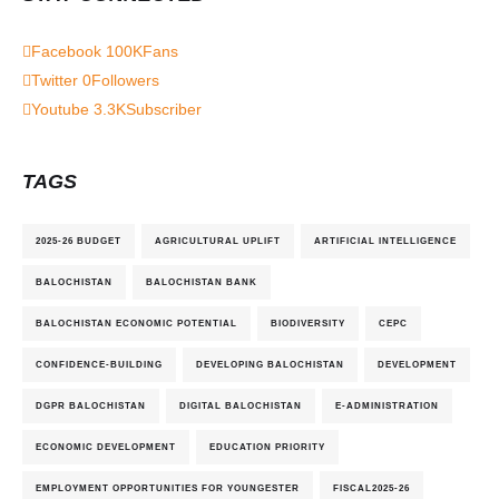
Facebook
100K
Fans
Twitter
0
Followers
Youtube
3.3K
Subscriber
TAGS
2025-26 BUDGET
AGRICULTURAL UPLIFT
ARTIFICIAL INTELLIGENCE
BALOCHISTAN
BALOCHISTAN BANK
BALOCHISTAN ECONOMIC POTENTIAL
BIODIVERSITY
CEPC
CONFIDENCE-BUILDING
DEVELOPING BALOCHISTAN
DEVELOPMENT
DGPR BALOCHISTAN
DIGITAL BALOCHISTAN
E-ADMINISTRATION
ECONOMIC DEVELOPMENT
EDUCATION PRIORITY
EMPLOYMENT OPPORTUNITIES FOR YOUNGESTER
FISCAL2025-26