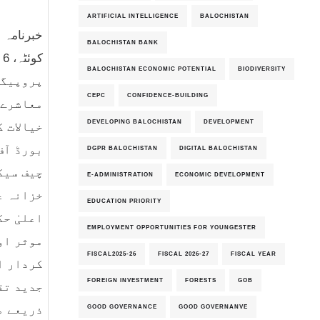
ARTIFICIAL INTELLIGENCE
BALOCHISTAN
خبرنامہ نمبر5
BALOCHISTAN BANK
ک
BALOCHISTAN ECONOMIC POTENTIAL
BIODIVERSITY
پروپیگن
CEPC
CONFIDENCE-BUILDING
معاشرے 
DEVELOPING BALOCHISTAN
DEVELOPMENT
خیالات 
بورڈ آف
DGPR BALOCHISTAN
DIGITAL BALOCHISTAN
چیف سیک
E-ADMINISTRATION
ECONOMIC DEVELOPMENT
خزانہ ع
EDUCATION PRIORITY
اعلیٰ ح
EMPLOYMENT OPPORTUNITIES FOR YOUNGESTER
موثر او
FISCAL2025-26
FISCAL 2026-27
FISCAL YEAR
کردار ا
FOREIGN INVESTMENT
FORESTS
GOB
جدید تق
GOOD GOVERNANCE
GOOD GOVERNANVE
ذریعے م