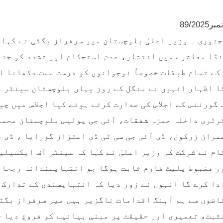
89/202
وئٹہ، 6 جنوری ۔ وزیر اعلیٰ بلوچستان میر سرفراز بگٹی نے ک
ڈا معاشرے میں انتشار، عدم استحکام اور تشدد کو جنم 
کے تمام طبقات خصوصاً نوجوانوں کو درست سمت دکھانا ا
کا اظہار انہوں نے منگل کے روز یہاں بلوچستان سینٹر 
 گورننس کے اجلاس کی صدارت کرتے ہوئے کیا اجلاس میں چ
رٹری داخلہ حمزہ شفقات، آئی جی پولیس بلوچستان محمد
مران زرکون، ڈی آئی جی سی ٹی ڈی اعتزاز گورایا ، ڈی 
کام نے شرکت کی وزیر اعلیٰ نے کہا کہ سینٹر آف ایکسیلی
ر مضبوط پلیٹ فارم ثابت ہوگا جو انتہاپسندانہ رجحان
دا کرے گا انہوں نے زور دیا کہ انتہاپسندی کے تدارک 
اضوں سے ہم آہنگ اقدامات ناگزیر ہیں میر سرفراز بگٹی
ثبت، تعمیری اور حقیقت پر مبنی بیانیے کو فروغ دیا ج