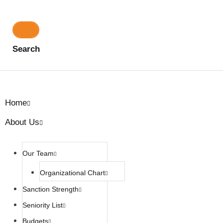
Search
Home
About Us
Our Team
Organizational Chart
Sanction Strength
Seniority List
Budgets