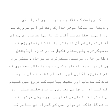
ہا ہے کہ ریاست کے خلاف بے بنیاد اور گمراہ کن
دیتا ہے جس کا موثر تدارک وقت کی اہم ضرورت ہے
ور انہیں حقائق سے آگاہ کرنا نہایت ضروری ہے ان
آف ایکسیلینس آن کاونٹر وائلنٹ ایکسٹریزم کے
یف سیکرٹری بلوچستان شکیل قادر خان، ایڈیشنل
 طاہر خان، پرنسپل سیکرٹری بابر خان، سیکرٹری
جی لیویز عبدالغفار مگسی سمیت متعلقہ محکموں کے
نس تحقیق، آگاہی اور انسدادِ تشدد کے لیے ایک
ات کے سدباب اور مثبت بیانیے کے فروغ میں کلیدی
کے لیے ادارہ جاتی تعاون، مربوط حکمتِ عملی اور
 نے کہا کہ تعلیمی اداروں اور سوشل میڈیا کے
ائے گا تاکہ نوجوان نسل کو گمراہ کن عناصر کے