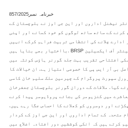
خبرنامہ نمبر857/2025
ہ انٹر نیشنل اداروں اور این جی اوز نے بلوچستان کے
 کرنے کے ساتھ ساتھ لوگوں کو خود کمانے اور اپنی
 ادارے چلانے کی انتظامی تربیت فراہم کرکے انہیں
بااختیار بھی بنایا ہیں. BRSP جرمن گورنمنٹ کی مالی معاونت سے بیوٹمز یونیورسٹی میں سینٹر آف ایکسیلین
سکی افتتاحی تقریب بہت جلد گورنر ہاؤس کوئٹہ میں
ل بی آر ایس پی کا خصوصی امتیاز ہے. ان خیالات کا
ورل سپورٹ پروگرام کے چیرمین ملک سلیم خان کاسی
ئے کیا. ملاقات کے دوران گورنر بلوچستان جعفرخان
عاشرے میں کنزیومر کی بجائے پروڈیوسر پیدا کرنے
کڑنے اور دوسروں کو کھلانے کا احساس جگا رہے ہیں.
م متحدہ کے تمام اداروں اور این جی اوز کے کردار
م کرتے ہیں کہ انکی کوششیں دور افتادہ اضلاع میں