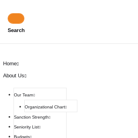
Search
Home
About Us
Our Team
Organizational Chart
Sanction Strength
Seniority List
Budgets