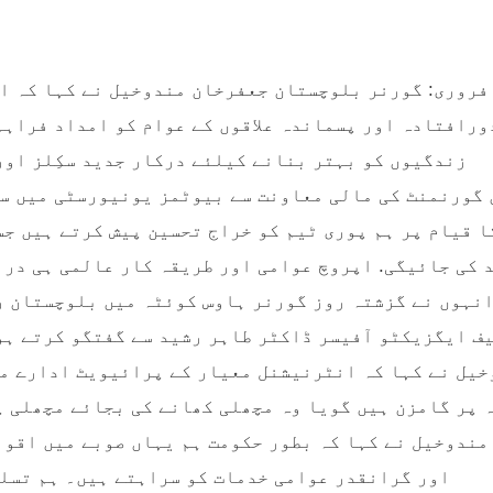
وئٹہ 5 فروری: گورنر بلوچستان جعفرخان مندوخیل نے کہا ک
ورافتادہ اور پسماندہ علاقوں کے عوام کو امداد فراہم
زندگیوں کو بہتر بنانے کیلئے درکار جدید سکِلز اور
ا قیام پر ہم پوری ٹیم کو خراج تحسین پیش کرتے ہیں ج
 کی جائیگی. اپروچ عوامی اور طریقہ کار عالمی ہی دراص
نہوں نے گزشتہ روز گورنر ہاوس کوئٹہ میں بلوچستان ر
ف ایگزیکٹو آفیسر ڈاکٹر طاہر رشید سے گفتگو کرتے ہو
خیل نے کہا کہ انٹرنیشنل معیار کے پرائیویٹ ادارے م
 پر گامزن ہیں گویا وہ مچھلی کھانے کی بجائے مچھلی پ
مندوخیل نے کہا کہ بطور حکومت ہم یہاں صوبے میں اقوا
اور گرانقدر عوامی خدمات کو سراہتے ہیں۔ ہم تسلی