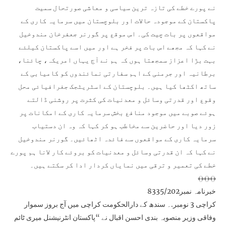
نے پورے خطے کی تازہ ترین سیاسی و معاشی صورتحال سمیت
پاکستان کے موجودہ حالات اور بلوچستان میں سرمایہ کاری کے
مواقعوں پر بات چیت کی۔ اس موقع پر گورنر جعفرخان مندوخیل
نے کہا کہ مجھے اس بات پر فخر ہے اور میں اسے پاکستان کیلئے
بہت بڑا اعزاز سمجھتا ہوں کہ ہم نے آج یہاں امریکہ، چائنا،
برطانیہ اور جرمنی کے اہم سفارتی نمائندوں کو کامیابی کے
ساتھ اکٹھا کیا ہیں۔ بلوچستان کے اسٹریٹجک جغرافیائی محل
وقوع اور قدرتی وسائل و معدنیات کی کثرت پر روشنی ڈالتے
ہوئے صوبے میں موجود منافع بخش سرمایہ کاری کے امکانات پر
زور دیا اور حاضرین سے مخاطب ہو کر کہا کہ وہ ان دستیاب
سرمایہ کاری کے مواقعوں سے فائدہ اٹھائیں۔ گورنر مندوخیل
نے کہا کہ ان قدرتی وسائل و معدنیات کو بروئے کار لانا ہم پورے
خطے کی تعمیر و ترقی میں نمایاں کردار ادا کر سکتے ہیں۔
﴾﴿﴾﴿﴾﴿
خبرنامہ نمبر8335/202
کراچی 3 نومبر.۔ سندھ کے دارالحکومت کراچی میں آج بروز سموار
وفاقی وزیر منصوبہ بندی احسن اقبال نے “پاکستان انٹرنیشنل میری ٹائم