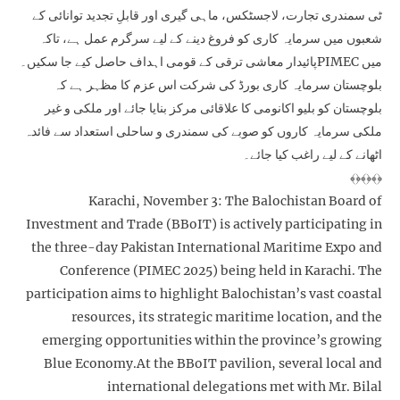
ٹی سمندری تجارت، لاجسٹکس، ماہی گیری اور قابلِ تجدید توانائی کے
شعبوں میں سرمایہ کاری کو فروغ دینے کے لیے سرگرم عمل ہے، تاکہ
پائیدار معاشی ترقی کے قومی اہداف حاصل کیے جا سکیں۔PIMEC میں
بلوچستان سرمایہ کاری بورڈ کی شرکت اس عزم کا مظہر ہے کہ
بلوچستان کو بلیو اکانومی کا علاقائی مرکز بنایا جائے اور ملکی و غیر
ملکی سرمایہ کاروں کو صوبے کی سمندری و ساحلی استعداد سے فائدہ
اٹھانے کے لیے راغب کیا جائے۔
﴾﴿﴾﴿﴾﴿
Karachi, November 3: The Balochistan Board of
Investment and Trade (BBoIT) is actively participating in
the three-day Pakistan International Maritime Expo and
Conference (PIMEC 2025) being held in Karachi. The
participation aims to highlight Balochistan’s vast coastal
resources, its strategic maritime location, and the
emerging opportunities within the province’s growing
Blue Economy.At the BBoIT pavilion, several local and
international delegations met with Mr. Bilal