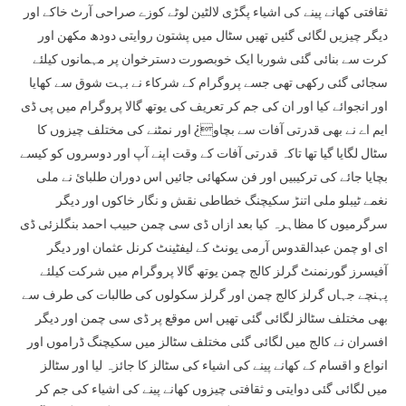
ثقافتی کھانے پینے کی اشیاء پگڑی لالٹین لوٹے کوزے صراحی آرٹ خاکے اور
دیگر چیزیں لگائی گئیں تھیں سٹال میں پشتون روایتی دودھ مکھن اور
کرت سے بنائی گئی شوربا ایک خوبصورت دسترخوان پر مہمانوں کیلئے
سجائی گئی رکھی تھی جسے پروگرام کے شرکاء نے بہت شوق سے کھایا
اور انجوائے کیا اور ان کی جم کر تعریف کی یوتھ گالا پروگرام میں پی ڈی
ایم اے نے بھی قدرتی آفات سے بچاو¿ اور نمٹنے کی مختلف چیزوں کا
سٹال لگایا گیا تھا تاکہ قدرتی آفات کے وقت اپنے آپ اور دوسروں کو کیسے
بچایا جائے کی ترکیبیں اور فن سکھائی جائیں اس دوران طلبائ نے ملی
نغمے ٹیبلو ملی اتنڑ سکیچنگ خطاطی نقش و نگار خاکوں اور دیگر
سرگرمیوں کا مظاہرہ کیا بعد ازاں ڈی سی چمن حبیب احمد بنگلزئی ڈی
ای او چمن عبدالقدوس آرمی یونٹ کے لیفٹینٹ کرنل عثمان اور دیگر
آفیسرز گورنمنٹ گرلز کالج چمن یوتھ گالا پروگرام میں شرکت کیلئے
پہنچے جہاں گرلز کالج چمن اور گرلز سکولوں کی طالبات کی طرف سے
بھی مختلف سٹالز لگائی گئی تھیں اس موقع پر ڈی سی چمن اور دیگر
افسران نے کالج میں لگائی گئی مختلف سٹالز میں سکیچنگ ڈراموں اور
انواع و اقسام کے کھانے پینے کی اشیاء کی سٹالز کا جائزہ لیا اور سٹالز
میں لگائی گئی دوایتی و ثقافتی چیزوں کھانے پینے کی اشیاء کی جم کر