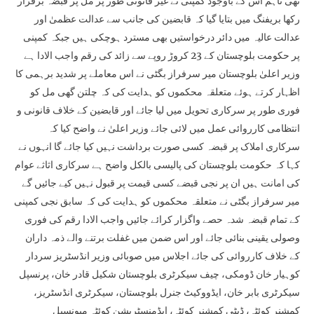
تھی تاہم اس کے باوجود کمپنی نے غیر قانونی طور پر مل پر قبضہ برقرار
رکھا بریفنگ میں بتایا گیا کہ قابضین کی جانب سے عدالت عظمیٰ اور
عدالت عالیہ میں دائر درخواستیں بھی مسترد ہوچکی ہیں جبکہ کمپنی
پر حکومت بلوچستان کے 23 کروڑ روپے سے زائد کی رقم واجب الادا ہے
وزیر اعلیٰ بلوچستان میر سرفراز بگٹی نے اس معاملے پر شدید برہمی کا
اظہار کرتے ہوئے متعلقہ محکموں کو ہدایت کی کہ چلتن گھی مل کو
فوری طور پر سرکاری تحویل میں لیا جائے اور قابضین کے خلاف قانونی و
انتظامی کارروائی عمل میں لائی جائے وزیر اعلیٰ نے واضح کیا کہ
سرکاری املاک پر قبضہ کسی صورت برداشت نہیں کیا جائے گا انہوں نے
کہا کہ حکومت بلوچستان کی پالیسی بالکل واضح ہے سرکاری اثاثے عوام
کی امانت ہیں ان پر نجی قبضے کسی قیمت پر قبول نہیں کیے جائیں گے
میر سرفراز بگٹی نے متعلقہ محکموں کو ہدایت کی کہ سابق نجی کمپنی
کے تمام قبضہ شدہ حصے واگزار کرائے جائیں واجب الادا رقم کی فوری
وصولی یقینی بنائی جائے اور اس ضمن میں غفلت برتنے والے ذمہ داران
کے خلاف کارروائی کی جائے اجلاس میں صوبائی وزیر انڈسٹریز سردار
کوہیار خان ڈومکی، چیف سیکرٹری بلوچستان شکیل قادر خان، پرنسپل
سیکرٹری بابر خان، ایڈووکیٹ جنرل بلوچستان، سیکرٹری انڈسٹریز،
کمشنر کوئٹہ، ڈپٹی کمشنر کوئٹہ، ایڈمنسٹریشن کوئٹہ میونسپل