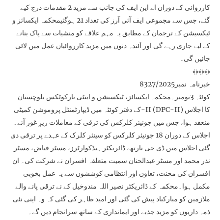
کارروائی کے دوران اے این ایف کی جانب سے مزید 2 مقدمات درج کیے
گئے، جس سے مجموعی ایف آئی آرز کی تعداد 21 ہوگئیمحکمہ ایکسائز و
ٹیکسیشن کے ترجمان کے مطابق یہ مہم علاقے کو منشیات سے پاک بنانے
کے لیے جاری رہے گی اور آئندہ دنوں میں مزید کارروائیاں عمل میں لائی
جائیں گی۔
﴾﴿﴾﴿﴾﴿
خبرنامہ نمبر8327/2025
کوئٹہ 3نومبر۔محکمہ ایکسائز، ٹیکسیشن و اینٹی نارکوٹکس بلوچستان
کے دفتر کوئٹہ میں ڈیپارٹمنٹل پروموشن کمیٹی-II (DPC-II) کا اجلاس
منعقد ہوا، جس میں جونیئر کلرکس کی ترقی کے معاملات زیرِ غور آئے۔
اجلاس کے دوران 18 جونیئر کلرکس کو سینئر کلرک کے عہدے پر ترقی دی
گئی اجلاس میں ڈی جی نارتھ، ڈائریکٹر ہیڈکوارٹرز، مسٹر فیاض، مسٹر
نذر محمد اور مسٹر عبدالحنان سمیت متعلقہ افسران نے شرکت کی۔ ان
افسران کی محنت، تعاون اور انتظامی کوششوں سے یہ عمل بخوبی
مکمل ہوا۔محکمہ کے ڈائریکٹر نصیر اللہ مندوخیل کے نے ترقی پانے والے
ملازمین کو مبارکباد پیش کی گئی اور امید ظاہر کی گئی کہ وہ اپنی نئی
ذمہ داریوں کو مزید جذبے اور ایمانداری کے ساتھ سرانجام دیں گے۔