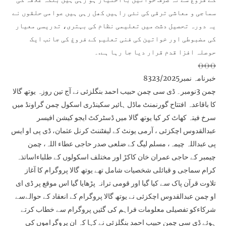
سماجی و معاشی ترقی کی نئی راہیں کھل رہی ہیں عوامی حلقوں نے
یہ دورہ تحصیل دشت میں تعلیمی نظام کی بہتری، تدریسی معیار
کی مضبوطی اور خواتین کی فنی تعلیم کے فروغ کی جانب ایک
حوصلہ افزا قدم قرار دیا جا رہا ہے.۔
﴾﴿﴾﴿﴾﴿
خبرنامہ نمبر8323/2025
چمن 3نومبر۔ ڈی سی چمن حبیب احمد بنگلزئی نے آج تین روزہ یوتھ گالا
کا باقاعدہ افتتاح گورنمنٹ ماڈل ہائیر سکینڈری اسکول چمن گراونڈ میں
سرخ فیتہ کھاٹ کر کیا یوتھ گالا میں ڈسٹرکٹ ایجو کیشن افیسر
عبدالقدوس اچکزئی ، آرمی یونٹ کے لیفٹننٹ کرنل عثمان، ڈی پی او ایس
پی عبداللہ چیمہ، مسلم لیگ کے ضلعی صدر حاجی عطاء اللہ، چمن
چیمبر کے حاجی عمران خان کاکڑ اور مختلف اسکولوں کے طلباءاساتذہ
کرام سماجی و قبائلی شخصیات شامل تھے یوتھ گالا پروگرام کا آغاز
تلاوت قرآن پاک سے کیا گیا اور قومی ترانہ پڑھایا گیا اس موقع پر ڈی ای
او چمن عبدالقدوس اچکزئی نے یوتھ گالا پروگرام کے انعقاد کے حوالےسے
شرکاءکو تفصیلی معلومات فراہم کی گئیں پروگرام سے خطاب کرتے
ہوئے ڈی سی چمن حبیب احمد بنگلزئی نے کہا کہ ان پروگراموں کی