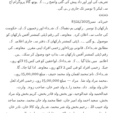
تعریف کی اور اور داد پیش کی گئی واضح رہے کہ یوتھ گالا پروگرام آج
سے لیکر 5 نومبر تک جاری رہی گی۔
﴾﴿﴾﴿﴾﴿
خبرنامہ نمبر8324/2025
بارکھان 3 نومبر ۔رکھنی بم دھماکے کے شہداء اور زخمیوں کے لیے حکومت
کی جانب سے اعلان کردہ معاوضے کی رقم ڈپٹی کمشنر آفس بارکھان کو
موصول ہو گئی ہے۔ڈپٹی کمشنر بارکھان کے دفتر سے جاری اعلامیہ کے
مطابق شہداءکے قانونی ورثاءاور زخمی افراد اپنی مقررہ معاوضے کی
رقم ڈپٹی کمشنر آفس بارکھان سے بذاتِ خود وصول کر سکتے ہیں۔
اعلامیہ میں بتایا گیا ہے کہ شہداءکے لواحقین کو فی کس 15 لاکھ روپے
جبکہ زخمی افراد کو فی کس 2 لاکھ روپے معاوضہ ادا کیا جائے گا۔
شہداءکے نام:محمد لقمان ولد محمد حنیف ، مبلغ 15,00,000 روپے
،محمد مراد ولد شاہ مراد — مبلغ 15,00,000 روپے زخمی افراد:لعل
خان ولد بولندہ داد، محمد زاہد ولد عمر خان، صاحب زوجہ وارث،
عبدالحمید ولد عبدالوحید، نور بخش ولد قادر بخش، کریم بخش ولد مراد
بخش، سعید احمد ولد امیر جان، عطا محمد ولد جان محمد، محمد ساجد
ولد حبیب اللہ، رحیم بخش ولد شر محمد، شہباز ولد کالا خان، نادر خان