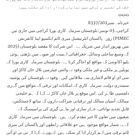
خطے کی تعمیر و ترقی میں نمایاں کردار ادا کر سکتے ہیں۔
﴾﴿﴾﴿﴾﴿
خبرنامہ نمبر8337/202
کراچی، 03 نومبر:بلوچستان سرمایہ کاری بورڈ کراچی میں جاری تین
روزہ پاکستان انٹرنیشنل میری ٹائم ایکسپو اینڈ کانفرنس (PIMEC
2025) میں بھرپور انداز میں شریک ہے۔ اس شرکت کا مقصد بلوچستان
کے وسیع ساحلی وسائل، جغرافیائی اہمیت اور صوبے میں بڑھتی ہوئی
بلیو اکانومی کے مواقع کو اجاگر کرنا ہے۔بلوچستان سرمایہ کاری بورڈ کے
پویلین پر ملکی و غیر ملکی وفود نے وائس چیئرمین بلال خان کاکڑ اور
سی ای او قائم لاشاری سے ملاقاتیں کیں۔ وفود نے بلوچستان کی پوشیدہ
سمندری دولت، سرمایہ کاری کے امکانات اور ترقی کے مواقع میں گہری
دلچسپی ظاہر کی۔اس موقع پر بلال خان کاکڑ نے کہا کہ ہم خلیجی
ممالک، آسیان ممالک اور ترقیاتی شراکت داروں کے ساتھ لاجسٹکس،
قابلِ تجدید توانائی، جہاز سازی اور ماہی گیری کی پراسیسنگ کے
شعبوں میں تعاون کا خیر مقدم کرتے ہیں۔ بلوچستان میں سرمایہ کاری
کے بے شمار مواقع موجود ہیں جو علاقائی رابطوں اور پاکستان کی میری
ٹائم ترقی میں اہم کردار ادا کر سکتے ہیں۔انہوں نے کہا کہ بی بی او آئی