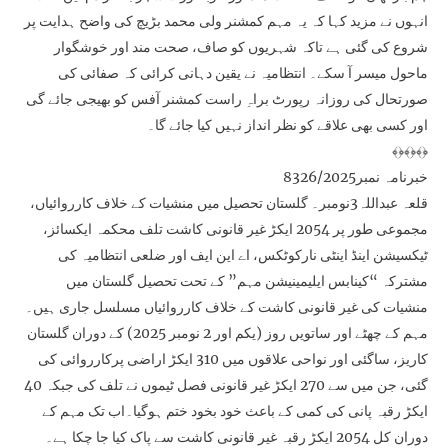
انہوں نے مزید کہا کہ یہ مہم کمشنر ولی محمد بڑیچ کی واضح ہدایت پر
شروع کی گئی ہے تاکہ شہریوں کو صاف، صحت مند اور خوشگوار
ماحول میسر آ سکے۔ انتظامیہ نے یقین دہانی کرائی کہ صفائی کی
صورتحال کی روزانہ رپورٹ براہِ راست کمشنر آفس کو بھیجی جائے گی
اور کسی بھی علاقے کو نظر انداز نہیں کیا جائے گا۔
﴾﴿﴾﴿﴾﴿
خبرنامہ نمبر8326/2025
قلعہ عبداللہ3نومبر۔ گلستان تحصیل میں منشیات کے خلاف کارروائیاں،
مجموعی طور پر 2054 ایکڑ غیر قانونی کاشت تلف محکمہ ایکسائز،
ٹیکسیشن اینڈ اینٹی نارکوٹکس، اے این ایف اور ضلعی انتظامیہ کی
مشترکہ “کینابس ایلیمینیشن مہم” کے تحت تحصیل گلستان میں
منشیات کی غیر قانونی کاشت کے خلاف کارروائیاں مسلسل جاری ہیں۔
مہم کے چھٹے اور ساتویں روز (یکم اور 2 نومبر 2025) کے دوران گلستان
کاریز، ساگئی اور نواحی علاقوں میں 310 ایکڑ اراضی پرکارروائی کی
گئی، جن میں سے 270 ایکڑ غیر قانونی فصل ٹیموں نے تلف کی جبکہ 40
ایکڑ رقبہ پانی کی کمی کے باعث خود بخود ختم ہوگیا۔اب تک مہم کے
دوران کل 2054 ایکڑ رقبہ غیر قانونی کاشت سے پاک کیا جا چکا ہے۔