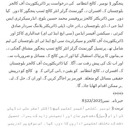
پنجگور 3 نومبر . کالج انتظامیہ کی درخواست پر ڈائریکٹوریٹ آف کالجز
بلوچستان کے افسران نے گورنمنٹ گرلز انٹر کالج تَسپ پنجگور کا دورہ کیا
دورہ میں ڈائریکٹر کالجز پروفیسر محمد حسین بلوچ، انڈرسیکرٹری ایس
اینڈ جی اے ڈی بلوچستان بہادر خان، ڈپٹی ڈائریکٹر پلاننگ سردار صادق
کبزئی ، سیکشن آفیسر ایڈمن (سی ایچ اینڈ ٹی ای) عبدالباری کاکڑ اور
ڈائریکٹوریٹ آف کالجز و سیکرٹریٹ سی ایچ اینڈ ٹی ای بلوچستان کی ٹیم
شامل تھے پرنسپل گورنمنٹ گرلز انٹر کالج تسپ پنجگور مشتاق گچکی نے
مہمانوں کا پرتپاک استقبال کیا اور انہیں کالج کے مسائل و ضروریات سے
اور اب تک کی پیش رفت سے آگاہ کیا ڈائریکٹوریٹ آف کالجز بلوچستان
کے افسران نے کالج انتظامیہ کو یقین دہانی کرائی کہ وہ کالج کو درپیش
حقیقی مسائل کو متعلقہ فورمز پر اجاگر کریں گے اور ان کے حل کے لیے
ہر ممکن اقدام اٹھایا جائے گا۔
﴾﴿﴾﴿﴾﴿
خبرنامہ نمبر8322/2025
تربت 3 نومبر ۔:ضلعی آفیسر تعلیم کیچ ڈاکٹر اصغر علی نے ڈپٹی
ڈی او ای (میل) دشت شیر جان اور انجینئر زاہد کے ہمراہ تحصیل
دشت کے مختلف تعلیمی اداروں کا دورہ کیا۔ اس موقع پر تدریسی