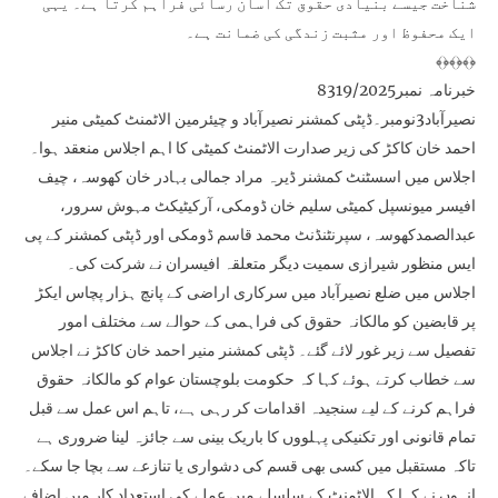
شناخت جیسے بنیادی حقوق تک آسان رسائی فراہم کرتا ہے۔ یہی
ایک محفوظ اور مثبت زندگی کی ضمانت ہے۔
﴾﴿﴾﴿﴾﴿
خبرنامہ نمبر8319/2025
نصیرآباد3نومبر۔ڈپٹی کمشنر نصیرآباد و چیئرمین الاٹمنٹ کمیٹی منیر
احمد خان کاکڑ کی زیر صدارت الاٹمنٹ کمیٹی کا اہم اجلاس منعقد ہوا۔
اجلاس میں اسسٹنٹ کمشنر ڈیرہ مراد جمالی بہادر خان کھوسہ، چیف
افیسر میونسپل کمیٹی سلیم خان ڈومکی، آرکیٹیکٹ مہوش سرور،
عبدالصمدکھوسہ، سپرنٹنڈنٹ محمد قاسم ڈومکی اور ڈپٹی کمشنر کے پی
ایس منظور شیرازی سمیت دیگر متعلقہ افیسران نے شرکت کی۔
اجلاس میں ضلع نصیرآباد میں سرکاری اراضی کے پانچ ہزار پچاس ایکڑ
پر قابضین کو مالکانہ حقوق کی فراہمی کے حوالے سے مختلف امور
تفصیل سے زیر غور لائے گئے۔ ڈپٹی کمشنر منیر احمد خان کاکڑ نے اجلاس
سے خطاب کرتے ہوئے کہا کہ حکومت بلوچستان عوام کو مالکانہ حقوق
فراہم کرنے کے لیے سنجیدہ اقدامات کر رہی ہے، تاہم اس عمل سے قبل
تمام قانونی اور تکنیکی پہلووں کا باریک بینی سے جائزہ لینا ضروری ہے
تاکہ مستقبل میں کسی بھی قسم کی دشواری یا تنازعے سے بچا جا سکے۔
انہوں نے کہا کہ الاٹمنٹ کے سلسلے میں عملے کی استعداد کار میں اضافے