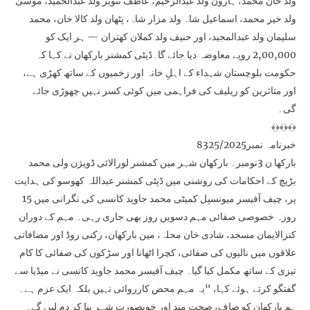
ولد خان محمد، ہارون ولد عبدالرّحیم، عاطف تنویر ولد عبدالحمید، موسیٰ
ولد خیر محمد، اسماعیل شاہ ولد مزار شاہ، پٹھان ولد کالا خان، محمد
سلیمان ولد عبدالمجید، اور حنیف ولد کملان کھتران — ہر ایک کو
2,00,000 روپے معاوضہ دیا جائے گا۔ڈپٹی کمشنر بارکھان نے کہا کہ
حکومت بلوچستان شہداء کے اہلِ خانہ اور زخمیوں کے ساتھ کھڑی ہے،
اور متاثرین کو ریلیف کی فراہمی میں کوئی کسر نہیں چھوڑی جائے
گی۔
﴾﴿﴾﴿﴾﴿
خبرنامہ نمبر8325/2025
بارکھا ن 3نومبر۔ بارکھان شہر میں کمشنر لورالائی ڈویژن ولی محمد
بڑیچ کے احکامات کی روشنی میں ڈپٹی کمشنر عبداللہ کھوسو کی ہدایت
پر، چیف آفیسر میونسپل کمیٹی محمد جاوید کانسی کی نگرانی میں 15
روزہ خصوصی صفائی مہم دسویں روز بھی جاری رہی۔ مہم کے دوران
کنزالایمان مسجد، شادی خان محلہ، مین بارکھان، رکنی روڈ اور مضافاتی
علاقوں میں نالیوں کی صفائی، کچرا اٹھانا اور سڑکوں کی صفائی کا کام
تیزی کے ساتھ مکمل کیا گیا۔ چیف آفیسر محمد جاوید کانسی نے میڈیا سے
گفتگو کرتے ہوئے کہا، “یہ مہم محض کارروائی نہیں بلکہ ایک عزم ہے۔
ہم بارکھان کو صاف، صحت مند اور خوبصورت شہر بنا کر دم لیں گے۔