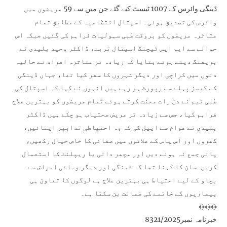
ڈینگی وائرس کے 1007 ٹیسٹ کیے گئے جن میں سے 59 مریضوں میں
وائرس کی تصدیق ہوئی۔ اسپتال انتظامیہ کے مطابق تمام
متاثرہ مریضوں کو بروقت طبی سہولیات فراہم کی گئیں جبکہ اس
حوالے سے ایم ایس ٹیچنگ اسپتال تربت، ڈاکٹر وحید بلیدی نے
بریفنگ دیتے ہوئے بتایا کہ زیادہ تر متاثرہ افراد نے حالیہ
دنوں میں کراچی اور دیگر شہروں کا سفر کیا تھا، جہاں ڈینگی
کے کیسز پہلے سے رپورٹ ہو رہے ہیں انہوں نے کہا کہ اسپتال کی
طبی ٹیم نے دن رات محنت کرتے ہوئے تمام مریضوں کو بہترین علاج
فراہم کیا، جس سے زیادہ تر مریض صحتیاب ہو چکے ہیں ڈاکٹر
بلیدی نے عوام سے اپیل کی کہ وہ احتیاطی تدابیر اپنائیں،
گھروں اور آس پاس کے علاقوں میں صفائی کا خاص خیال رکھیں،
پانی جمع نہ ہونے دیں اور مچھر دانی یا ریپلنٹ کا استعمال
کریں۔سان کا کہنا تھا کہ ڈینگی اور دیگر وبائی امراض سے
بچاو کے لیے احتیاط ہی بہترین علاج ہے لوگوں کا تعاون ہی
بیماریوں کے خاتمے کی ضمانت بن سکتا ہے۔
﴾﴿﴾﴿﴾﴿
خبرنامہ نمبر8321/2025