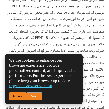
PPHI-B نے چمن، سوراب اور اوستہ محمد میں نئی ضلعی سپورٹ
یونٹس کے لیے بھرتیاں تحریری امتحان کے بغیر محض انٹرویوز کی بنیاد پر
کیں، جو آئین، قواعد اور میرٹ کے منافی ہیں۔عدالت نے اپنے تفصیلی
فیصلے میں قرار دیا کہ ”بھرتی کا پورا عمل غیر قانونی، کالعدم اور
شفافیت سے عاری ہے۔“ فیصلے میں کہا گیا کہ تحریری امتحان کے بغیر
کی گئی تقرریاں PPHI-B کے مینول آف آپریشنز کی شق 9.3.3 کی
خلاف ورزی ہیں، جس میں تحریری ٹیسٹ کو لازمی قرار دیا گیا ہے۔
صرف ویب سائٹ پر اشتہار دینا مساوی مواقع کے اصولوں کے برعکس
ہے۔ عدالت نے مشاہدہ کیا کہ آسامیوں کی تشہیر صرف تنظیم کی ویب
We use cookies to enhance your
سائٹ تک محدود رکھی گئی، جس کے باعث بلوچستان کے دور دراز
browsing experience, provide
علاقوں کے امیدوار محروم رہ گئے۔ یہ عمل آئین کے آرٹیکل 18 اور 25 کی
personalized content, and improve site
performance. For the best experience,
صریح خلاف ورزی قرار پایا۔ عدالت نے یہ بھی نشاندہی کی کہ اشتہار
please keep your browser up to date —
میں ضلعی بنیاد پر بھرتیوں کا وعدہ کیا گیا تھا مگر تقرریاں صوبائی بنیاد پر
Upgrade Browser Version
.
کی گئیں، جو میرٹ اور شفافیت کے اصولوں سے متصادم ہے۔عدالت نے
PPHI-B کے قواعد کی بعض دفعات کو بھی آئین سے متصادم قرار دیتے
Accept
Reject
ہوئے مینوئل آف آپریشنز کی شق 9.3.2/1&2 کو کالعدم کر دیا، جو
اشتہارات کو صرف ویب سائٹ تک محدود کرتی تھی۔مزید برآں، عدالت