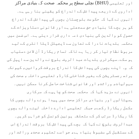
نچلی سطح پر محکمہ صحت کے بنیادی مراکز (BHU) اور تعلیمی
اداروں کے ذریعے پیدائش کے اندراج کو یقینی بنا رہی ہے۔
انہوں نے کہا کہ حکومت بلوچستان بچوں کی پیدائش کے اندراج
کو ہر بچے کا بنیادی حق سمجھتی ہے اور قانونی دستاویزات کے
حصول کو والدین کی بنیادی ذمہ داری قرار دیتی ہے۔ اس ضمن میں
محکمہ بلدیات نادرا کے تعاون سے ڈیجیٹل ڈیٹا انٹری کے لیے
مربوط نظام تیار کر رہا ہے تاکہ تمام ریکارڈ آن لائن دستیاب
ہو سکے۔سیکرٹری بلدیات عبد الروف بلوچ نے والدین سے اپیل کی
کہ وہ اپنے بچوں کی پیدائش کا اندراج بروقت کروائیں، کیونکہ
برتھ رجسٹریشن کے بغیر شناختی کارڈ، تعلیمی داخلہ، صحت کی
سہولیات، وراثت، اور قانونی شناخت حاصل کرنا ممکن نہیں۔
انہوں نے مزید کہا کہ محکمہ صحت کو چاہیے کہ سرکاری
ہسپتالوں اور بنیادی مراکز صحت میں پیدا ہونے والے بچوں کا
مکمل ریکارڈ رکھے، جبکہ تعلیمی ادارے داخلہ لینے والے بچوں
کا ریکارڈ مرتب کر کے متعلقہ یونین کونسل کو فراہم کریں۔
عبدالروف بلوچ نے کہا کہ بچے کی پیدائش کا بروقت اندراج اس
کے مستقبل کی مضبوط بنیاد ہے، جو اسے تعلیم، صحت، وراثت اور