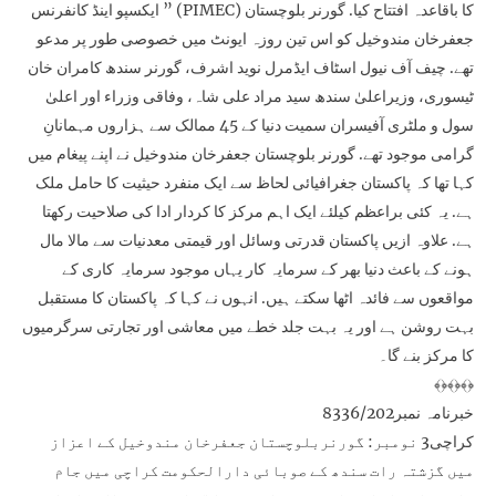
ایکسپو اینڈ کانفرنس ” (PIMEC) کا باقاعدہ افتتاح کیا. گورنر بلوچستان
جعفرخان مندوخیل کو اس تین روزہ ایونٹ میں خصوصی طور پر مدعو
تھے. چیف آف نیول اسٹاف ایڈمرل نوید اشرف، گورنر سندھ کامران خان
ٹیسوری، وزیراعلیٰ سندھ سید مراد علی شاہ، وفاقی وزراء اور اعلیٰ
سول و ملٹری آفیسران سمیت دنیا کے 45 ممالک سے ہزاروں مہمانانِ
گرامی موجود تھے. گورنر بلوچستان جعفرخان مندوخیل نے اپنے پیغام میں
کہا تھا کہ پاکستان جغرافیائی لحاظ سے ایک منفرد حیثیت کا حامل ملک
ہے. یہ کئی براعظم کیلئے ایک اہم مرکز کا کردار ادا کی صلاحیت رکھتا
ہے. علاوہ ازیں پاکستان قدرتی وسائل اور قیمتی معدنیات سے مالا مال
ہونے کے باعث دنیا بھر کے سرمایہ کار یہاں موجود سرمایہ کاری کے
مواقعوں سے فائدہ اٹھا سکتے ہیں. انہوں نے کہا کہ پاکستان کا مستقبل
بہت روشن ہے اور یہ بہت جلد خطے میں معاشی اور تجارتی سرگرمیوں
کا مرکز بنے گا۔
﴾﴿﴾﴿﴾﴿
خبرنامہ نمبر8336/202
کراچی3 نومبر: گورنربلوچستان جعفرخان مندوخیل کے اعزاز
میں گزشتہ رات سندھ کے صوبائی دارالحکومت کراچی میں جام