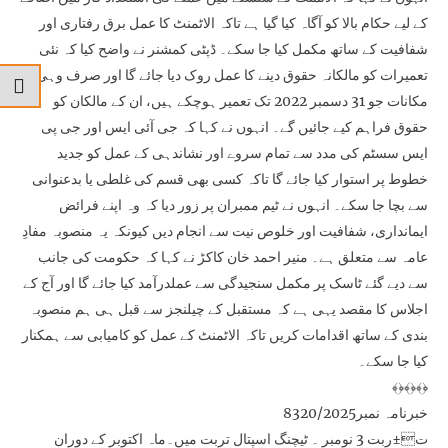
کے لیے حکام بالا کو آگاہ کیا گیا ہے تاکہ الاٹمنٹ کا عمل برق رفتاری اور
شفافیت کے ساتھ مکمل کیا جا سکے۔ ڈپٹی کمشنر نے واضح کیا کہ نئی
تعمیرات کو مالکانہ حقوق دینے کا عمل روک دیا جائے گا اور صرف وہی
مکانات جو 31 دسمبر 2022 تک تعمیر ہوچکے ہیں، ان کے مالکان کو
حقوق فراہم کیے جائیں گے۔ انہوں نے کہا کہ جی آئی ایس اور جی پی
ایس سسٹم کی مدد سے تمام سروے اور نشاندہی کے عمل کو جدید
خطوط پر استوار کیا جائے گا تاکہ کسی بھی قسم کی غلطی یا بدعنوانی
سے بچا جا سکے۔ انہوں نے ٹیم ممبران پر زور دیا کہ وہ اپنے فرائض
ایمانداری، شفافیت اور خلوص نیت سے انجام دیں کیونکہ یہ منصوبہ مفادِ
عامہ سے متعلق ہے۔ منیر احمد خان کاکڑ نے کہا کہ حکومت کی جانب
سے دیے گئے ٹاسک پر مکمل سنجیدگی سے عملدرآمد کیا جائے گا اور آج کے
اجلاس کا مقصد یہی ہے کہ مستقبل کے چیلنجز سے قبل ہی ہم منصوبہ
بندی کے ساتھ اقدامات کریں تاکہ الاٹمنٹ کے عمل کو کامیابی سے ہمکنار
کیا جا سکے۔
﴾﴿﴾﴿﴾﴿
خبرنامہ نمبر8320/2025
ت±ربت 3 نومبر ۔ ٹیچنگ اسپتال تربت میں۔ماہ اکتوبر کے دوران