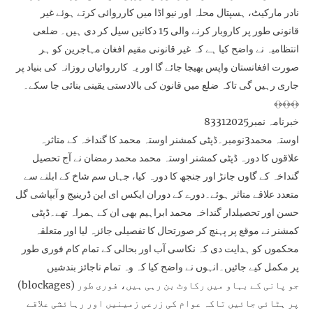
نادر مارکیٹ، ہسپتال محلہ اور نیو اڈا میں کارروائی کرتے ہوئے غیر
قانونی طور پر کاروبار کرنے والی 15 دکانیں سیل کر دی ہیں۔ ضلعی
انتظامیہ نے واضح کیا ہے کہ غیر قانونی مقیم افغان مہاجرین کو ہر
صورت افغانستان واپس بھیجا جائے گا اور یہ کارروائیاں روزانہ کی بنیاد پر
جاری رہیں گی تاکہ ضلع میں قانون کی بالادستی یقینی بنائی جا سکے۔
﴾﴿﴾﴿﴾﴿
خبرنامہ نمبر83312025
اوستہ محمد3نومبر۔ڈپٹی کمشنر اوستہ محمد کا گنداخہ کے متاثرہ
علاقوں کا دورہ ڈپٹی کمشنر اوستہ محمد محمد رمضان نے آج تحصیل
گنداخہ کے گاوں جانڑ اور جنجھ کا دورہ کیا، جہاں سم شاخ کے ابلنے سے
متعدد علاقے متاثر ہوئے۔دورے کے دوران ایکس ای این ڈرینیج و آبپاشی گل
حسن اور تحصیلدار گنداخہ محمد ابراہیم بھی ان کے ہمراہ تھے۔ڈپٹی
کمشنر نے موقع پر پہنچ کر صورتحال کا تفصیلی جائزہ لیا اور متعلقہ
محکموں کو ہدایت دی کہ نکاسی آب اور بحالی کے تمام کام فوری طور
پر مکمل کیے جائیں۔انہوں نے واضح کیا کہ وہ تمام ناجائز بندشیں
(blockages) جو پانی کے بہاو میں رکاوٹ بن رہی ہیں، فوری طور
پر ہٹائی جائیں تاکہ عوام کی زرعی زمینیں اور رہائشی علاقے