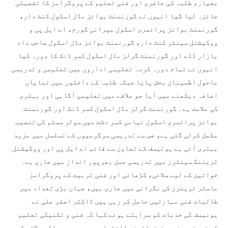
معیار، طلبہ کی حاضری اور فنی تعلیم کے پروگرامز کا تفصیلی
جائزہ لیا گیا انہوں نے گورنمنٹ بوائز مڈل اسکول کنٹ دار،
گورنمنٹ بوائز پرائمری اسکول میرانی گورم، اے ایل پی و
ووکیشنل سینٹر کنٹ دار، گورنمنٹ بوائز مڈل اسکول صاحب داد
بازار ڈڈے اور گورنمنٹ گرلز مڈل اسکول کسر ڈنک کا دورہ کیا
انہوں نے تمام دورہ کردہ تعلیمی اداروں میں تعلیمی و تدریسی
ماحول اطمینان بخش پایا جبکہ طلبہ کے داخلوں میں نمایاں
اضافہ دیکھنے میں آیا جو علاقے میں تعلیمی آگاہی اور بہتری
کی علامت ہے۔ گورنمنٹ گرلز مڈل اسکول کسر ڈنک اور گورنمنٹ
بوائز پرائمری اسکول نیامی کسر دشت میں سولر سسٹم کی تنصیب
مکمل کرلی گئی ہے، جس سے تدریسی سرگرمیوں کے تسلسل میں مزید
بہتری آئی ہے یونیسف کے تعاون سے قائم اے ایل پی اور ووکیشنل
ٹریننگ سینٹرز میں تدریسی عمل بھرپور انداز میں جاری ہے۔
خواتین کے لیے سلائی، کڑھائی اور فنی تربیت کے پروگرامز
ماسٹر ٹرینرز کی نگرانی میں جاری ہیں، جہاں بڑی تعداد میں
طالبات فنی مہارتیں حاصل کر رہی ہیں ڈاکٹر اصغر علی نے
یونیسف کی خدمات کو سراہتے ہوئے کہا کہ فنی و تکنیکی تعلیم
کے فروغ سے نہ صرف خواتین بااختیار ہو رہی ہیں بلکہ علاقہ کی