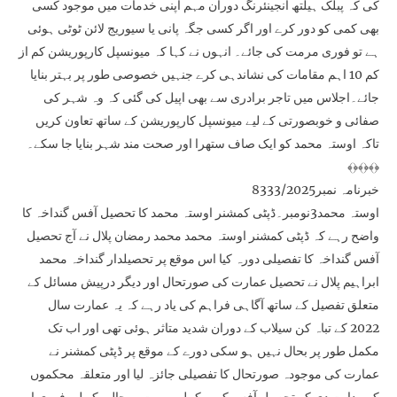
کی کہ پبلک ہیلتھ انجینئرنگ دوران مہم اپنی خدمات میں موجود کسی
بھی کمی کو دور کرے اور اگر کسی جگہ پانی یا سیوریج لائن ٹوٹی ہوئی
ہے تو فوری مرمت کی جائے۔ انہوں نے کہا کہ میونسپل کارپوریشن کم از
کم 10 اہم مقامات کی نشاندہی کرے جنہیں خصوصی طور پر بہتر بنایا
جائے۔اجلاس میں تاجر برادری سے بھی اپیل کی گئی کہ وہ شہر کی
صفائی و خوبصورتی کے لیے میونسپل کارپوریشن کے ساتھ تعاون کریں
تاکہ اوستہ محمد کو ایک صاف ستھرا اور صحت مند شہر بنایا جا سکے۔
﴾﴿﴾﴿﴾﴿
خبرنامہ نمبر8333/2025
اوستہ محمد3نومبر۔ڈپٹی کمشنر اوستہ محمد کا تحصیل آفس گنداخہ کا
واضح رہے کہ ڈپٹی کمشنر اوستہ محمد محمد رمضان پلال نے آج تحصیل
آفس گنداخہ کا تفصیلی دورہ کیا اس موقع پر تحصیلدار گنداخہ محمد
ابراہیم پلال نے تحصیل عمارت کی صورتحال اور دیگر درپیش مسائل کے
متعلق تفصیل کے ساتھ آگاہی فراہم کی یاد رہے کہ یہ عمارت سال
2022 کے تباہ کن سیلاب کے دوران شدید متاثر ہوئی تھی اور اب تک
مکمل طور پر بحال نہیں ہو سکی دورے کے موقع پر ڈپٹی کمشنر نے
عمارت کی موجودہ صورتحال کا تفصیلی جائزہ لیا اور متعلقہ محکموں