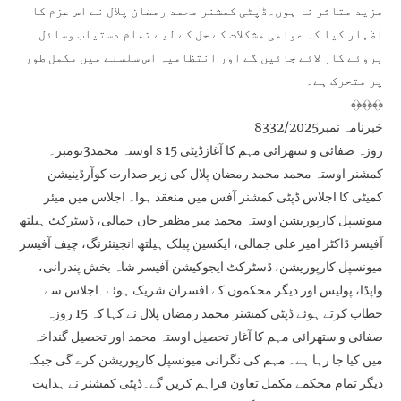
مزید متاثر نہ ہوں۔ڈپٹی کمشنر محمد رمضان پلال نے اس عزم کا
اظہار کیا کہ عوامی مشکلات کے حل کے لیے تمام دستیاب وسائل
بروئے کار لائے جائیں گے اور انتظامیہ اس سلسلے میں مکمل طور
پر متحرک ہے۔
﴾﴿﴾﴿﴾﴿
خبرنامہ نمبر8332/2025
اوستہ محمد3نومبر۔ s 15 روزہ صفائی و ستھرائی مہم کا آغازڈپٹی
کمشنر اوستہ محمد محمد رمضان پلال کی زیر صدارت کوآرڈینیشن
کمیٹی کا اجلاس ڈپٹی کمشنر آفس میں منعقد ہوا۔ اجلاس میں میئر
میونسپل کارپوریشن اوستہ محمد میر مظفر خان جمالی، ڈسٹرکٹ ہیلتھ
آفیسر ڈاکٹر امیر علی جمالی، ایکسین پبلک ہیلتھ انجینئرنگ، چیف آفیسر
میونسپل کارپوریشن، ڈسٹرکٹ ایجوکیشن آفیسر شاہ بخش پندرانی،
واپڈا، پولیس اور دیگر محکموں کے افسران شریک ہوئے۔اجلاس سے
خطاب کرتے ہوئے ڈپٹی کمشنر محمد رمضان پلال نے کہا کہ 15 روزہ
صفائی و ستھرائی مہم کا آغاز تحصیل اوستہ محمد اور تحصیل گنداخہ
میں کیا جا رہا ہے۔ مہم کی نگرانی میونسپل کارپوریشن کرے گی جبکہ
دیگر تمام محکمے مکمل تعاون فراہم کریں گے۔ڈپٹی کمشنر نے ہدایت