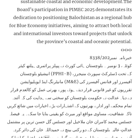
sustainable coastal and economic development.The
Board’s participation in PIMEC 2025 demonstrates its
dedication to positioning Balochistan as a regional hub
for Blue Economy initiatives, aiming to attract both local
and international investors toward projects that unlock
the province’s coastal and oceanic potential.
﴾﴿﴾﴿﴾﴿
خبرنامہ نمبر8338/202
کوئٹہ، 3 نومبر ۔ بلوچستان ہائی کورٹ نے پیپلز پرائمری ہیلتھ کیئر
انیشیٹو بلوچستان (PPHI-B) کے تحت ڈسٹرکٹ سپورٹ منیجرز،
مانیٹرنگ اینڈ ایویلیوایشن (M&E) آفیسرز اور فنانس آفیسرز کی
تقرریوں کو غیر قانونی قرار دیتے ہوئے پورے بھرتی عمل کو کالعدم قرار
دے دیا۔ عدالت نے حکومت بلوچستان کو سختی سے ہدایت کی کہ آئندہ
تمام محکمے اور ادارے بھرتیوں کے اشتہارات بڑے اخبارات میں شائع کریں
تاکہ شفافیت، مساوی مواقع اور میرٹ کو یقینی بنایا جا سکے۔ یہ فیصلہ
جسٹس محمد کامران خان ملاخیل اور جسٹس گل حسن ترین پر مشتمل
عدالتِ عالیہ بلوچستان کے دو رکنی بینچ نے حمیداللہ خان کی دائر کردہ
آئینی درخواست پر سنایا۔ درخواست گزار نے مو¿قف اختیار کیا تھا کہ