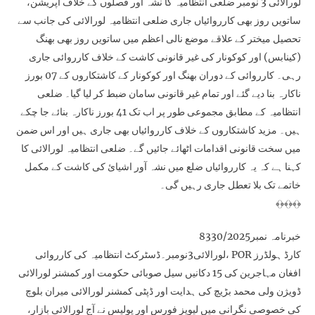
لورالائی 3 نومبر ضلعی انتظامیہ کا نشہ آور فصلوں کے خلاف آپریشن،
ساتویں روز بھی کارروائیاں جاری ضلعی انتظامیہ لورالائی کی جانب سے
تحصیل میختر کے علاقے موضع نالی اعظم میں ساتویں روز بھی بھنگ
(کینابس) اور کوکونار کی غیر قانونی کاشت کے خلاف کارروائی جاری
رہی۔ کارروائی کے دوران بھنگ اور کوکونار کے کاشتکاروں کے 07 بورز
ناکارہ بنا دیے گئے اور تمام غیر قانونی سامان ضبط کر لیا گیا۔ ضلعی
انتظامیہ کے مطابق مجموعی طور پر اب تک 41 بورز ناکارہ بنائے جا چکے
ہیں۔ مزید کاشتکاروں کے خلاف کارروائیاں بھی جاری ہیں اور اس ضمن
میں سخت قانونی اقدامات اٹھائے جائیں گے۔ ضلعی انتظامیہ لورالائی کا
کہنا ہے کہ یہ کارروائیاں ضلع میں نشہ آور اشیائ کی کاشت کے مکمل
خاتمے تک بلا تعطل جاری رہیں گی۔
﴾﴿﴾﴿﴾﴿
خبرنامہ نمبر8330/2025
لورالائی3نومبر۔ڈسٹرکٹ انتظامیہ کی کارروائی، POR کارڈ ہولڈرز
افغان مہاجرین کی 15 دکانیں سیل صوبائی حکومت اور کمشنر لورالائی
ڈویژن ولی محمد بڑیچ کی ہدایت اور ڈپٹی کمشنر لورالائی میران بلوچ
کی خصوصی نگرانی میں لیویز فورس اور پولیس نے آج لورالائی بازار،