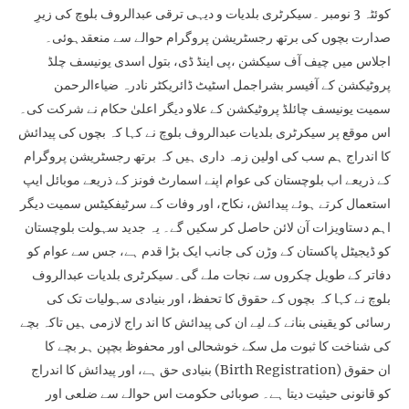
کوئٹہ 3 نومبر ۔سیکرٹری بلدیات و دیہی ترقی عبدالروف بلوچ کی زیرِ
صدارت بچوں کی برتھ رجسٹریشن پروگرام حوالے سے منعقدہوئی۔
اجلاس میں چیف آف سیکشن ،پی اینڈ ڈی، بتول اسدی یونیسف چلڈ
پروٹیکشن کے آفیسر بشراجمل اسٹیٹ ڈائریکٹر نادرہ ضیاءالرحمن
سمیت یونیسف چائلڈ پروٹیکشن کے علاو دیگر اعلیٰ حکام نے شرکت کی۔
اس موقع پر سیکرٹری بلدیات عبدالروف بلوچ نے کہا کہ بچوں کی پیدائش
کا اندراج ہم سب کی اولین زمہ داری ہیں کہ برتھ رجسٹریشن پروگرام
کے ذریعے اب بلوچستان کی عوام اپنے اسمارٹ فونز کے ذریعے موبائل ایپ
استعمال کرتے ہوئے پیدائش، نکاح، اور وفات کے سرٹیفکیٹس سمیت دیگر
اہم دستاویزات آن لائن حاصل کر سکیں گے۔ یہ جدید سہولت بلوچستان
کو ڈیجیٹل پاکستان کے وڑن کی جانب ایک بڑا قدم ہے، جس سے عوام کو
دفاتر کے طویل چکروں سے نجات ملے گی۔سیکرٹری بلدیات عبدالروف
بلوچ نے کہا کہ بچوں کے حقوق کا تحفظ، اور بنیادی سہولیات تک کی
رسائی کو یقینی بنانے کے لیے ان کی پیدائش کا اند راج لازمی ہیں تاکہ بچے
کی شناخت کا ثبوت مل سکے خوشحالی اور محفوظ بچپن ہر بچے کا
بنیادی حق ہے، اور پیدائش کا اندراج (Birth Registration) ان حقوق
کو قانونی حیثیت دیتا ہے۔ صوبائی حکومت اس حوالے سے ضلعی اور