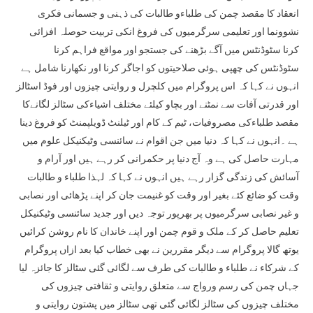
انعقاد کا مقصد چمن کی طلباءو طالبات کی ذہنی و جسمانی فکری
نشوونما اور تعلیمی سرگرمیوں کی فروغ انکی تربیت حوصلہ افزائی
کرنا سٹوڈنٹس میں آگے بڑھنے کی جستجو اور مواقع فراہم کرنا
سٹوڈنٹس کی چھپی ہوئی صلاحیتوں کو اجاگر کرنا اور نکھارنا شامل ہے
انہوں نے کہا کہ اس پروگرام میں کلچرل و روایتی چیزوں اور فوڈ اسٹالز
اور قدرتی آفات سے نمٹنے اور بچاو کیلئے مختلف اشیاءکی سٹالز لگانےکا
مقصد طلباءکی مصروفیات، ٹیم کے کام اور ٹیلنٹ ڈویلپمنٹ کو فروغ دینا
ہے ۔انہوں نے کہا کہ دنیا میں جن اقوام نے سائنسی وٹیکنیکل علوم میں
مہارت حاصل کی ہے وہ آج دنیا پر حکمرانی کر رہے ہیں اور آرام و
آسائش کی زندگی گزار رہے ہیں انہوں نے کہا کہ لہذا طلباء و طالبات
وقت کو ضائع کئے بغیر اور وقت کو غنیمت جان کر اپنے پڑھائی اور نصابی
و غیر نصابی سرگرمیوں پر بھرپور توجہ دیں اور جدید سائنسی وٹیکنیکل
تعلیم حاصل کر کے ملک و قوم چمن اور اپنے خاندان کا نام روشن کرائیں
یوتھ گالا پروگرام سے دیگر مقررین نے بھی خطاب کیا بعد ازاں پروگرام
کے شرکاء نے طلباء و طالبات کی طرف سے لگائی گئی سٹالز کا جائزہ لیا
جہاں چمن کی رسم ورواج سے متعلق روایتی و ثقافتی چیزوں کی
مختلف چیزوں کی سٹالز لگائی گئی تھی سٹالز میں پشتون روایتی و