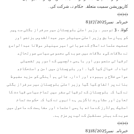
کارپوریشن سمیت متعلقہ حکام نے شرکت کی۔
﴾﴿﴾﴿﴾﴿
خبرنامہ نمبر8317/2025
کوئٹہ، 3 نومبر ۔ وزیر اعلیٰ بلوچستان میر سرفراز بگٹی سے پیر
کو یہاں سابق وزیر اعلیٰ سینیٹر میر عبدالقدوس بزنجو اور
جمعیت علمائے اسلام کے صوبائی امیر سینیٹر مولانا عبدالواسع
نے ملاقات کی، ملاقات میں صوبے کی مجموعی سیاسی صورتحال،
ترقیاتی منصوبوں اور باہمی دلچسپی کے امور پر تفصیلی
تبادلہ خیال کیا گیا۔ اور بلوچستان میں امن و استحکام،
عوامی فلاح و بہبود، اور ادارہ جاتی ہم آہنگی کو مزید مضبوط
بنانے پر اتفاق کیا گیا وزیر اعلیٰ بلوچستان میر سرفراز بگٹی
نے کہا کہ بلوچستان کے ترقیاتی سفر میں تمام سیاسی قیادت کا
تعاون اور مشاورت ناگزیر ہے انہوں نے کہا کہ حکومت تمام
اسٹیک ہولڈرز کے ساتھ باہمی اعتماد اور مفاہمت کے ماحول میں
صوبے کے بہتر مستقبل کے لیے پرعزم ہے۔
﴾﴿﴾﴿﴾﴿
خبرنامہ نمبر8318/2025