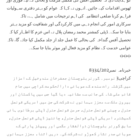
کو ہدایت دی کہ تحصیل آفس کی مکمل مرمت و بحالی کے لیے فوری اور
ٹھوس اقدامات کیے جائیں۔انہوں نے کہا کہ عوام کو بہتر دفتری سہولیات
فراہم کرنا ضلعی انتظامیہ کی اہم ترجیحات میں شامل ہے، تاکہ
سرکاری امور کی انجام دہی میں کارکردگی اور شفافیت کو مزید بہتر
بنایا جا سکے۔ڈپٹی کمشنر محمد رمضان پلال نے اس عزم کا اظہار کیا کہ
تحصیل آفس گنداخہ کی بحالی کا عمل جلد از جلد مکمل کیا جائے گا، تاکہ
عوامی خدمت کے نظام کو مزید فعال اور موثر بنایا جا سکے۔
﴾﴿﴾﴿﴾﴿
خبرنامہ نمبر8334/202
کراچی3 نومبر۔ گورنربلوچستان جعفرخان مندوخیل کے اعزاز
میں گزشتہ رات سندھ کے صوبائی دارالحکومت کراچی میں جام
قائم علی شاہ کی جانب سے عشائیہ دیا گیا جس میں پاکستان اور
بیرون ملک سے معزز مہمانوں نے شرکت کی جن میں امریکی قونصل
جنرل ، چینی قونصل جنرل، جرمن قونصل جنرل ڈپٹی برطانوی ہائی
کمیشنر، امریکی ڈپٹی قونصل جنرل، چائنیز ڈپٹی قونصل جنرل،
سابق گورنر بلوچستان ذوالفقار مگسی اور پیپلز پارٹی کے
صوبائی صدر نثار کھوڑو نے شرکت کی۔ دریں اثناء معزز مہمانوں