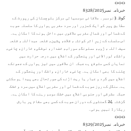
﴾﴿﴾﴿﴾﴿
خبرنامہ نمبر8328/2025
کوئٹہ3نومبر۔ علاقائی موسمیاتی مرکز بلوچستان کی رپورٹ کے
مطابق پیر کو ایک کمزور اور سرد مغربی ہواوں کا سلسلہ صوبے
کے شمالی اور شمال مغربی علاقوں میں داخل ہونے کا امکان ہے۔
اس سلسلے کے زیرِ اثر کوئٹہ، قلات، پشین، قلعہ عبداللہ، قلعہ
سیف اللہ، ژوب، مستونگ، سوراب، خضدار، نوشکی، خاران، چاغی،
واشک، لورالائی اور پنجگور کے اضلاع میں درجہ حرارت میں
نمایاں کمی متوقع ہے جبکہ ان علاقوں میں تیز ہواوں کے جھونکے
چلنے کا بھی امکان ہے۔ چاغی، خاران، واشک اور پنجگور کے
اضلاع میں گرد و غبار یا ریت اڑنے کی صورتحال بھی پیدا ہو سکتی
ہے۔منگل کے روز صوبے کے شمالی اور مغربی اضلاع میں سرد و خشک
جبکہ مشرقی اور جنوبی اضلاع میں خشک موسم رہنے کا امکان ہے۔
گزشتہ 24 گھنٹوں کے دوران صوبے کے کسی بھی مقام پر بارش
ریکارڈ نہیں ہوئی۔
﴾﴿﴾﴿﴾﴿
خبرنامہ نمبر8329/2025