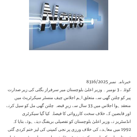
خبرنامہ نمبر 8316/2025
کوئٹہ، 3 نومبر ۔ وزیر اعلیٰ بلوچستان میر سرفراز بگٹی کی زیر صدارت
پیر کو چلتن گھی سے متعلق اہم اجلاس چیف منسٹر سیکرٹریٹ میں
منعقد ہوا اجلاس میں 33 سال سے زیرِ قبضہ چلتن گھی مل کو سیل کرنے
اور قابضین کے خلاف سخت کارروائی کا فیصلہ کیا گیا سیکرٹری
انڈسٹریز نے وزیر اعلیٰ بلوچستان کو تفصیلی بریفنگ دیتے ہوئے بتایا کہ
1992 میں معاہدے کی خلاف ورزی پر نجی کمپنی کی لیز ختم کردی گئی