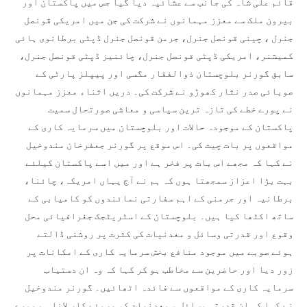
قائم علی شاہ کی جانب سے عشائیہ دیا گیا جس میں پاکستان اور
بیرون ملک سے معزز مہمانوں نے شرکت کی جن میں امریکی قونصل
جنرل ، چینی قونصل جنرل، جرمن قونصل جنرل ڈپٹی برطانوی ہائی
کمیشنر، امریکی ڈپٹی قونصل جنرل، چائنیز ڈپٹی قونصل جنرل،
سابق گورنر بلوچستان ذوالفقار مگسی اور پیپلز پارٹی کے
صوبائی صدر نثار کھوڑو نے شرکت کی۔ دریں اثناء معزز مہمانوں
نے پورے خطے کی تازہ ترین سیاسی و معاشی صورتحال سمیت
پاکستان کے موجودہ حالات اور بلوچستان میں سرمایہ کاری کے
مواقعوں پر بات چیت کی۔ اس موقع پر گورنر جعفرخان مندوخیل
نے کہا کہ مجھے اس بات پر فخر ہے اور میں اسے پاکستان کیلئے
بہت بڑا اعزاز سمجھتا ہوں کہ ہم نے آج یہاں امریکہ، چائنا،
برطانیہ اور جرمنی کے اہم سفارتی نمائندوں کو کامیابی کے
ساتھ اکٹھا کیا ہیں۔ بلوچستان کے اسٹریٹجک جغرافیائی محل
وقوع اور قدرتی وسائل و معدنیات کی کثرت پر روشنی ڈالتے
ہوئے صوبے میں موجود منافع بخش سرمایہ کاری کے امکانات پر
زور دیا اور حاضرین سے مخاطب ہو کر کہا کہ وہ ان دستیاب
سرمایہ کاری کے مواقعوں سے فائدہ اٹھائیں۔ گورنر مندوخیل
نے کہا کہ ان قدرتی وسائل و معدنیات کو بروئے کار لانا ہم پورے