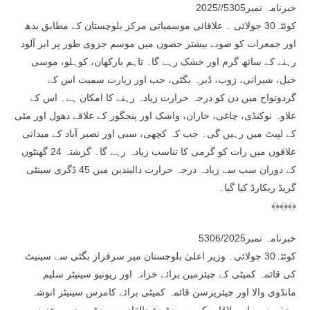
خبرنامہ نمبر5305//2025
کوئٹہ30 جولائی ۔ علاقائی موسمیاتی مرکز بلوچستان کے مطابق بدھ
اور جمعرات کو صوبے بیشتر حصوں میں موسم جزوی طور پر ابر آلود
رہنے کے ساتھ گرم اور خشک رہے گا۔ تاہم بارکھان، کوہلو، موسی
خیل، شیرانی، ژوب، ڈیرہ بگٹی، حب اور زیارت سمیت اس کے
گردونواح میں دن کو درجہ حرارت زیادہ رہنے کا امکان ہے۔ اس کے
علاوہ نوکنڈی، چاغی، خاران، واشک اور پنجگور کے علاقے دھول اور مٹی
کے لپیٹ میں رہیں گی۔ جب کہ کچھی، سبی اور نصیر آباد کے میدانی
علاقوں میں رات کو گرمی کا تناسب زیادہ رہے گا۔ گزشتہ 24 گھنٹوں
کے دوران سب سے زیادہ درجہ حرارت دالبندین میں 45 ڈگری سینٹی
گریڈ ریکارڈ کیا گیا۔
﴾﴿﴾﴿﴾﴿
خبرنامہ نمبر5306/2025
کوئٹہ30 جولائی۔ وزیر اعلیٰ بلوچستان میر سرفراز بگٹی سے سینیٹ
کی قائمہ کمیٹی کے چیئرمین برائے خزانہ اور ریونیو سینیٹر سلیم
مانڈوی والا اور چیئرپرسن قائمہ کمیٹی برائے کامرس سینیٹر انوشہ