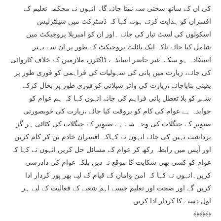
کی ان کے ساتھ سختی سے نمٹا جائے گا۔ انہوں نے محکمہ تعلیم کے
افسران کو ہدایت کرتے ہوئے کہا کہ ڈسٹرکٹ میں شیلٹرلیس
اسکولوں کی لسٹ تیار کی جائے ۔اور ان کو امبریلا پروجیکٹ میں
شامل کیا جائے تاکہ ایک پائلٹ پروجیکٹ کے طور پر ان سے بہتر
استفادہ ہو سکے۔غیر حاضر اساتذہ، ڈاکٹرز، ملازمین کے خلاف کاروائی
کی جائے، زیارت میں پانی کی سہولیات کی فراہمی کو فوری طور پر
یقینی بنایاجائے ،زیارت کی واٹر سپلائی کو فوری طور پر بحال کرکے
شہر کو بلا تعطل پانی فراہم کی جائے انہوں کہا کہ ہم عوام کو
جوابدہ ہے عوام کی کام کو بروقت کیا جائے ،زیارت کی خوبصورتی
صنوبر کے جنگلات کی وجہ سے ہے صنوبر کے جنگلات کی کٹائی ہر گز
برداشت نہیں کی جائے انہوں نے کہاکہ افسران خادم بن کر کام کریں
اور آپس میں رابطہ رکھ کر عوام کے مسائل حل کریں انہوں نے کہا کہ
عوام کو کسی بھی شکایت کا موقع نہ دیں بلکہ عوام کی دادرسی
کریں۔انہوں نے کہا کہ امن وامان کے قیام کے لیے بھر پور کردار ادا
کریں گے اور صحت اور تعلیم جیسے اہم شعبے کے فعالیت کے لیے ہر
اول دستے کا کردار ادا کریں۔
﴾﴿﴾﴿﴾﴿