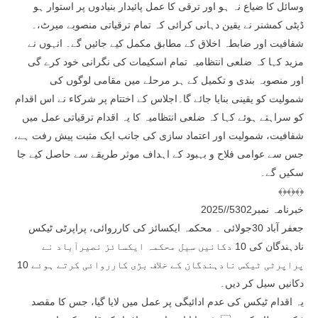
وسائل کا ضیاع نہ ہو اور ترقی کا عمل پائیدار بنیادوں پر استوار ہو
ڈپٹی کمشنر نے یقین دہانی کرائی کہ تمام ترقیاتی منصوبے میرٹ،۔
شفافیت اور ضابطہ اخلاق کے مطابق مکمل کیے جائیں گے۔ انہوں نے
مزید کہا کہ ضلعی انتظامیہ تمام اسکیمات کی نگرانی خود کرے گی
اور منصوبہ بندی و تکمیل کے ہر مرحلے میں مقامی لوگوں کی
شمولیت کو یقینی بنایا جائے گا۔اجلاس کے اختتام پر شرکاء نے اس اقدام
کو سراہتے ہوئے کہا کہ ضلعی انتظامیہ کا یہ اقدام ترقیاتی عمل میں
شفافیت، شمولیت اور اعتماد سازی کی جانب ایک مثبت پیش رفت ہے،
جس سے عوامی فلاح و بہبود کے اہداف موثر طریقے سے حاصل کیے جا
سکیں گے۔
﴾﴿﴾﴿﴾﴿
خبرنامہ نمبر5302//2025
جعفر آباد 30جولائی ۔ محکمہ ایکسائز کی کارروائی، پراپرٹی ٹیکس
نادہندگان کی 10 دکانیں سیل محکمہ ایکسائز نصیرآباد نے
پراپرٹی ٹیکس نادہندگان کے خلاف بڑی کارروائی کرتے ہوئے 10
دکانیں سیل کر دیں۔
یہ اقدام ٹیکس کی عدم ادائیگی پر عمل میں لایا گیا، جس کا مقصد