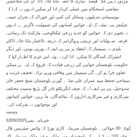
مزدور نہیں بلکہ فیصلہ سازی کا حصہ بنایا جائے تاکہ ان کی صلاحیتیں
معاشی استحکام میں عملی کردار ادا کر سکیں انہوں نے کہا کہ
موسمیاتی تبدیلیوں، وسائل کی کمی اور خوراک کے بحران جیسے
چیلنجز سے نمٹنے کے لیے خواتین کسانوں کی شمولیت ناگزیر ہے انہوں
نے تجویز دی کہ خواتین کو جدید زرعی ٹیکنالوجی، مارکیٹ تک رسائی،
قرضہ سہولیات اور تربیتی پروگرامز کے ذریعے بااختیار بنایا جائے ڈاکٹر
بلیدی نے سیمینار کے انعقاد پر پی پی ایف اے یورپی یونین، اور دیگر
اشتراک کنندگان کا شکریہ ادا کرتے ہوئے اس عزم کا اظہار کیا کہ
حکومت بلوچستان خواتین کی زرعی قیادت کے فروغ کے لیے ہر ممکن
تعاون فراہم کرے گی سیمینار میں وفاقی وزیر برائے تخفیف غربت و
سماجی تحفظ سید عمران علی شاہ ، گورنر بلوچستان شیخ جعفر خان
مندوخیل، پی پی ایف اے کے چیف ایگزیکٹو نادر گل بڑیچ سمیت مختلف
سرکاری و غیر سرکاری اداروں کے نمائندگان، ماہرین، خواتین کسانوں
اور نوجوانوں نے شرکت کی۔
﴾﴿﴾﴿﴾﴿
خبرنامہ نمبر5309/2025
کوئٹہ 30 جولائی:۔ بلوچستان سرمایہ کاری بورڈ کے وائس چیئرمین بلال
خان کاکڑ نے کہا ہے کہ بلوچستان میں ملکی و غیر ملکی سرمایہ کار