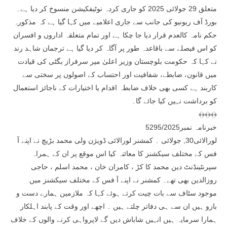
متعلق 29 جولائی 2025 کو جاری کردہ نوٹیفکیشن منسوخ کر دیا ہے۔
بورڈ آف ریونیو کی جانب سے جاری اعلامیے میں کہا گیا ہے کہ مذکورہ
حکم نامہ کالعدم قرار دیا جا چکا ہے اور تمام متعلقہ اداروں و افسران
کو اس فیصلے سے باقاعدہ طور پر آگاہ کر دیا گیا ہے ترجمان شاہد رند
نے کہا کہ حکومت بلوچستان وزیر اعلیٰ میر سرفراز بگٹی کی قیادت
میں قانون، ضابطے، شفافیت اور احتساب کے اصولوں پر سختی سے
کاربند ہے کسی بھی خلاف ضابطہ اقدام یا اختیارات کے ناجائز استعمال
کو برداشت نہیں کیا جائے گا۔
﴾﴿﴾﴿﴾﴿
خبرنامہ نمبر5295/2025
لورالائی30, جولائی ۔ کمشنر لورالائی ڈویژن ولی محمد بڑیچ نے اپنے آ
فس کے مختلف سیکشنز کا معائنہ کیا اس موقع پر ان کے ہمراہ
سپرنٹینڈنٹ دین محمد کا کڑ ، کامران خان ، محمد اسلم ، حاجی
روزالدین بھی تھے۔ کمشنر نے اپنے آ فس کے مختلف سیکشنز میں
موجود سٹاف سے بات چیت کرتے ہوئے کہا کہ ملازمین ہمارے دست و
بازو ہیں ان سے ہی دفاتر چلتے ہیں ۔ اچھے اور وقت کے پابند اہلکار
ہمارا سرمایہ ہیں انہیں شاباش دیں گے لاپرواہی کرنے والوں کے خلاف