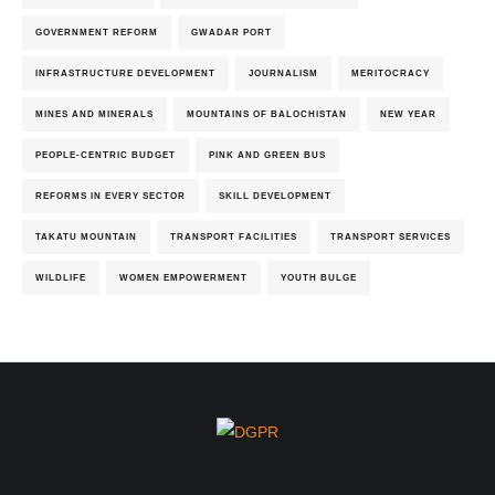
GOVERNMENT REFORM
GWADAR PORT
INFRASTRUCTURE DEVELOPMENT
JOURNALISM
MERITOCRACY
MINES AND MINERALS
MOUNTAINS OF BALOCHISTAN
NEW YEAR
PEOPLE-CENTRIC BUDGET
PINK AND GREEN BUS
REFORMS IN EVERY SECTOR
SKILL DEVELOPMENT
TAKATU MOUNTAIN
TRANSPORT FACILITIES
TRANSPORT SERVICES
WILDLIFE
WOMEN EMPOWERMENT
YOUTH BULGE