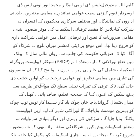
کلیم اللہ مندوخیل،ایس ڈی او بی انیڈاار محمد انور لونی ایس ڈی
اوسردار قیوم کبزئی سمت عوامی نمائندوں، مقامی معتبرین، بلدیاتی
اداروں کے نمائندگان اور مختلف سرکاری محکموں کے افسران نے
شرکت کیاجلاس کا مقصد ترقیاتی اسکیمات کی موثر منصوبہ بندی،
مقامی ضروریات کا تعین اور ترقیاتی عمل میں عوامی شراکت داری
کو فروغ دینا تھا۔ اس موقع پر ڈپٹی کمشنر میران بلوچ نے شرکاء کو
آگاہ کیا کہ صوبائی حکومت کی جانب سے رواں مالی سال کے پبلک
سیکٹر ڈیولپمنٹ پروگرام (PSDP) میں ضلع لورالائی کے لیے متعدّد اہم
اسکیمات شامل کی جا رہی ہیں۔ انہوں نے واضح کیا کہ ان منصوبوں
کی تیاری میں مقامی تجاویز اور عوامی ترجیحات کو اولین حیثیت دی
جائے گی، تاکہ ترقی کے ثمرات نچلی سطح تک مو¿ثر طریقے سے
پہنچ سکیں کے انہوں کہا کہ صحت، تعلیم، صاف پانی ، کھیل کے
میدان،فٹسال گروانڈ،باچا خان چوک یاد گار شہیدا کار توس توپ چوک
کو بہترین مونمنٹ بنایاجائے گا لورالائی شہر کے لیے اربن ڈیولپمنٹ
پلائنگ بنایا جایا گا ، سڑکوں کی بہتری اور دیگر بنیادی سہولیات سے
متعلق اسکیمات پیش کیں۔ شرکاءکی متفقہ رائے تھی کہ نئے منصوبے
شروع کرنے کے بجائے پہلے سے جاری اسکیمات کو مکمل کیا جائے، تاکہ