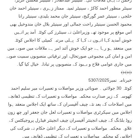
رحمٰن نے یہاں ملاقات کی۔ سینیٹر عبدالقادر ، سینیٹر محسن عزیز،
سینٹر منظور احمد کاکڑ ، سینیٹر ثمینہ ممتاز زہری ، سینیٹر احمد خان
خلجی ، سینیٹر عمر گورگیج، سینیٹر جان محمد بلیدی، سینیٹر رانا
محمود الحسن سینیٹر راحت جمالی اور سینیٹر بلال خان مندوخیل بھی
اس موقع پر موجود تھے وزیراعلیٰ نے سینٹرز کی کوئٹہ آمد پر انہیں
خوش آمدید کہا انہوں نے کہا کہ پہلی مرتبہ کمیٹی کا اجلاس کوئٹہ
میں منعقد ہو رہا ہے جو ایک خوش آئند امر ہے ملاقات میں صوبے میں
امن و امان کی مجموعی صورتحال، اور ترقیاتی منصوبوں سمیت صوبے
میں جاری عوامی فلاح و بہبود کے منصوبوں پر تبادلہ خیال کیا گیا۔
﴾﴿﴾﴿﴾﴿
خبرنامہ نمبر5307/2025
کوئٹہ 30 جولائی ۔ صوبائی وزیر مواصلات و تعمیرات میر سلیم احمد
کھوسہ کے زیر صدارت محکمہ مواصلات و تعمیرات کے تنظیمی ڈھانچے
میں اصلاحات کے بعد نئے چیف آفیسران کے ساتھ ایک اجلاس منعقد ہوا
اجلاس میں سیکرٹری مواصلات و تعمیرات لعل جان جعفر اور چھ زون
روڈ بلڈنگ کے چیف انجینئر آفیسران چیف انجینئر فیڈرل پروجیکٹس کے
علاوہ محکمہ مواصلات و تعمیرات کے دیگر اعلیٰ حکام نے شرکت کی
اجلاس کو محکمہ مواصلات و تعمیرات کے تنظیمی ڈھانچے میں