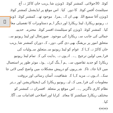
کوئٹہ 30جولائی۔کمشنر کوئٹہ ڈویژن شاہزیب خان کاکڑ نے آج
سیٹلمنٹ آفس کوئٹہ کا دورہ کیا۔ اس موقع پر ایڈیشنل کمشنر کوئٹہ
ڈویژن آغا سمیع اللہ بھی ان کے ہمراہ موجود تھے۔کمشنر کوئٹہ ڈویژن
نے ریونیو ریکارڈ، لینڈ ریکارڈ اور دیگر اہم دستاویزات کا تفصیلی معائنہ
کیا۔ کمشنر کوئٹہ ڈویژن کو سیٹلمنٹ افسر کوئٹہ محترمہ حدیبیہ
جمالی کی جانب سے ریکارڈ کی موجودہ صورتحال اور لینڈ ریونیو سے
متعلق امور پر بریفنگ بھی دی گئی۔دورے کے دوران کمشنر شاہزیب
خان کاکڑ نے کہا کہ عوام کو لینڈ ریونیو سےمتعلق سہولیات کی
فراہمی اولین ترجیح ہے۔ انہوں نے ہدایت کی کہ تمام لینڈ ریونیو
ریکارڈ کو جدید تقاضوں سے ہم آہنگ کرتے ہوئے موثر طور پر استعمال
میں لایا جائے تاکہ شہریوں کو درپیش مشکلات میں واضح کمی لائی جا
سکے۔انہوں نے مزید کہا کہ شفافیت، آسان رسائی اور بروقت
معلومات کی فراہمی کے لیے ریونیو ریکارڈ کی ڈیجیٹائزیشن اور بہتر
نظام کاری ناگزیر ہے۔ اس موقع پر متعلقہ افسران نے کمشنر کو
مختلف ریکارڈ سیکشنز کا معائنہ کرایا اور اصلاحی اقدامات سے آگاہ
کیا۔
﴾﴿﴾﴿﴾﴿