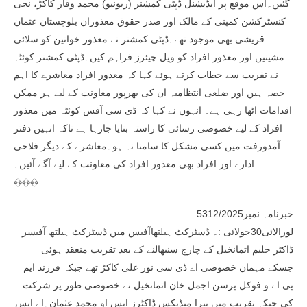
گئیں۔اس موقع پر ایڈیشنل ڈپٹی کمشنر (ریونیو) محمد وقار کاکڑ، نجی
کنسٹرکشن کمپنی کے مالک اور صدر حقوق معذوران بلوچستان عثمان
قریشی بھی موجود تھے۔ڈپٹی کمشنر نے معذور خواتین کو سلائی
مشینیں اور معذور افراد کو ویل چیئرز فراہم کیں۔ڈپٹی کمشنر کوئٹہ
نے تقریب سے خطاب کرتے ہوئے کہا کہ معذور افراد معاشرے کا اہم
حصہ ہیں اور ضلعی انتظامیہ ان کی بھرپور معاونت کے لیے ہر ممکن
اقدامات اٹھا رہی ہے۔ انہوں نے کہا کہ ڈی سی آفس کوئٹہ میں معذور
افراد کے لیے خصوصی رسائی کا راستہ بنایا جارہا ہے تاکہ انہیں دفتر
آمدورفت میں کسی مشکل کا سامنا نہ ہو۔معاشرے کے دیگر فلاحی
ادارے اور افراد بھی معذور افراد کی معاونت کے لیے آگے آئیں۔
﴾﴿﴾﴿﴾﴿
خبرنامہ نمبر5312/2025
لورالائی30جولائی :۔ ڈسٹرکٹ ہیلتھاآفیس میں ڈسٹرکٹ ہیلتھ آفیسر
ڈاکٹر حلیم اتمانخیل کے چارج سنبھالنے کے بعد تقریب منعقد ہوئی
جسکے مہمان خصوصی اے ڈی سی نور علی کاکڑ تھے جبکہ فرزند ایم
پی اے و فوکل پرسن اجمل خان اتمانخیل نے خصوصی طور پر شرکت
کی جبکہ تقریب میں پیرا میڈیکس ڈاکٹرز ایس او محمد عثمان۔اے ایس