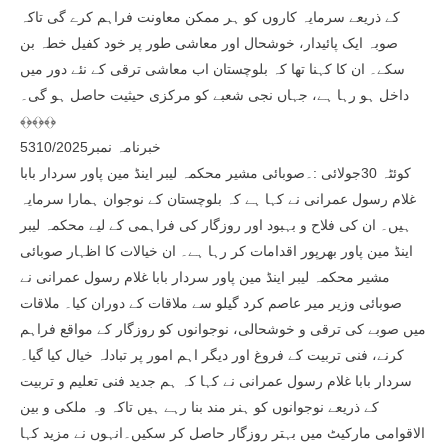
کے ذریعے سرمایہ کاروں کو ہر ممکن معاونت فراہم کرے گی تاکہ
صوبہ ایک پائیدار، خوشحال اور معاشی طور پر خود کفیل خطہ بن
سکے۔ ان کا کہنا تھا کہ بلوچستان اب معاشی ترقی کے نئے دور میں
داخل ہو رہا ہے، جہاں نجی شعبے کو مرکزی حیثیت حاصل ہو گی۔
﴾﴿﴾﴿﴾﴿
خبرنامہ نمبر5310/2025
کوئٹہ 30جولائی :۔صوبائی مشیر محکمہ لیبر اینڈ مین پاور سردار بابا
غلام رسول عمرانی نے کہا ہے کہ بلوچستان کے نوجوان ہمارا سرمایہ
ہیں۔ ان کی فلاح و بہبود اور روزگار کی فراہمی کے لیے محکمہ لیبر
اینڈ مین پاور بھرپور اقدامات کر رہا ہے۔ ان خیالات کا اظہار صوبائی
مشیر محکمہ لیبر اینڈ مین پاور سردار بابا غلام رسول عمرانی نے
صوبائی وزیر میر عاصم کرد گیلو سے ملاقات کے دوران کیا۔ ملاقات
میں صوبے کی ترقی و خوشحالی، نوجوانوں کو روزگار کے مواقع فراہم
کرنے، فنی تربیت کے فروغ اور دیگر اہم امور پر تبادلہ خیال کیا گیا۔
سردار بابا غلام رسول عمرانی نے کہا کہ ہم جدید فنی تعلیم و تربیت
کے ذریعے نوجوانوں کو ہنر مند بنا رہے ہیں تاکہ وہ ملکی و بین
الاقوامی مارکیٹ میں بہتر روزگار حاصل کر سکیں۔انہوں نے مزید کہا