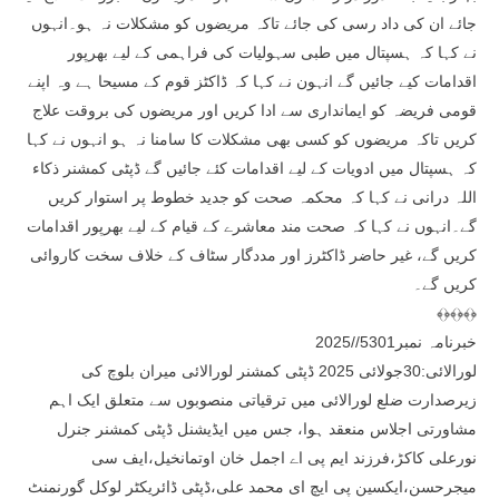
جائے ان کی داد رسی کی جائے تاکہ مریضوں کو مشکلات نہ ہو۔انہوں
نے کہا کہ ہسپتال میں طبی سہولیات کی فراہمی کے لیے بھرپور
اقدامات کیے جائیں گے انہون نے کہا کہ ڈاکٹز قوم کے مسیحا ہے وہ اپنے
قومی فریضہ کو ایمانداری سے ادا کریں اور مریضوں کی بروقت علاج
کریں تاکہ مریضوں کو کسی بھی مشکلات کا سامنا نہ ہو انہوں نے کہا
کہ ہسپتال میں ادویات کے لیے اقدامات کئے جائیں گے ڈپٹی کمشنر ذکاء
اللہ درانی نے کہا کہ محکمہ صحت کو جدید خطوط پر استوار کریں
گے۔انہوں نے کہا کہ صحت مند معاشرے کے قیام کے لیے بھرپور اقدامات
کریں گے، غیر حاضر ڈاکٹرز اور مددگار سٹاف کے خلاف سخت کاروائی
کریں گے۔
﴾﴿﴾﴿﴾﴿
خبرنامہ نمبر5301//2025
لورالائی:30جولائی 2025 ڈپٹی کمشنر لورالائی میران بلوچ کی
زیرصدارت ضلع لورالائی میں ترقیاتی منصوبوں سے متعلق ایک اہم
مشاورتی اجلاس منعقد ہوا، جس میں ایڈیشنل ڈپٹی کمشنر جنرل
نورعلی کاکڑ،فرزند ایم پی اے اجمل خان اوتمانخیل،ایف سی
میجرحسن،ایکسین پی ایچ ای محمد علی،ڈپٹی ڈائریکٹر لوکل گورنمنٹ