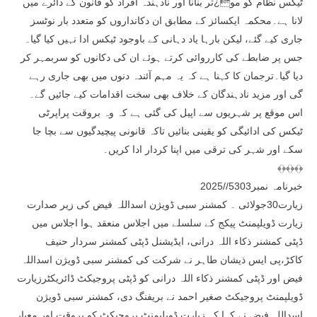
ٹیکس نظام کو مو¿ثر بنانا اور نادہندہ افراد کو قانون کے دائرے میں
لانا ہے۔محکمہ ایکسائز کے مطابق ان دکانداروں کو متعدد بار نوٹسز
جاری کیے گئے، لیکن بارہا یاد دہانی کے باوجود ٹیکس ادا نہیں کیا گیا۔
جس پر ضابطے کی کارروائی کرتے ہوئے ان کی دکانوں کو سربمہر کر
دیا گیا۔ترجمان کا کہنا ہے کہ یہ مہم آئندہ دنوں میں بھی جاری رہے
گی اور مزید نادہندگان کے خلاف بھی سخت اقدامات کیے جائیں گے۔
اس موقع پر شہریوں سے اپیل کی گئی ہے کہ وہ بروقت پراپرٹی
ٹیکس کی ادائیگی کو یقینی بنائیں تاکہ قانونی پیچیدگیوں سے بچا جا
سکے اور شہر کی ترقی میں اپنا کردار ادا کریں۔
﴾﴿﴾﴿﴾﴿
خبرنامہ نمبر5303//2025
زیارت30جولائی ۔ کمشنر سبی ڈویژن اسداللہ فیض کی زیر صدارت
زیارت ڈویلپمنٹ پیکج کے سلسلے میں اجلاس منعقد ہوا اجلاس میں
ڈپٹی کمشنر ذکاء اللہ درانی، ایڈیشنل ڈپٹی کمشنر سردار حنیف
کاکڑ،پی ایس ذیشان طاہر نے شرکت کی کمشنر سبی ڈویژن اسداللہ
فیض اور ڈپٹی کمشنر ذکاء اللہ درانی کو ڈپٹی پروجیکٹ ڈائریکٹرزیارت
ڈویلپمنٹ پروجیکٹ صغیر احمد نے بریفنگ دی، کمشنر سبی ڈویژن
اسداللہ فیض نے کہا کہ زیارت ڈویلپمنٹ پروجیکٹ کو بروقت اور معیار