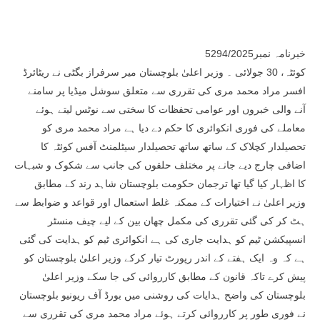
خبرنامہ نمبر5294/2025
کوئٹہ، 30 جولائی ۔ وزیر اعلیٰ بلوچستان میر سرفراز بگٹی نے ریٹائرڈ
افسر مراد محمد مری کی تقرری سے متعلق سوشل میڈیا پر سامنے
آنے والی خبروں اور عوامی تحفظات کا سختی سے نوٹس لیتے ہوئے
معاملے کی فوری انکوائری کا حکم دے دیا ہے مراد محمد مری کو
تحصیلدار کچلاک کے ساتھ ساتھ تحصیلدار سیٹلمنٹ آفس کوئٹہ کا
اضافی چارج دیے جانے پر مختلف حلقوں کی جانب سے شکوک و شبہات
کا اظہار کیا گیا تھا ترجمان حکومت بلوچستان شاہد رند کے مطابق
وزیر اعلیٰ نے اختیارات کے ممکنہ غلط استعمال اور قواعد و ضوابط سے
ہٹ کر کی گئی تقرری کی مکمل چھان بین کے لیے چیف منسٹر
انسپیکشن ٹیم کو ہدایت جاری کی ہے انکوائری ٹیم کو ہدایت کی گئی
ہے کہ وہ ایک ہفتے کے اندر رپورٹ تیار کرکے وزیر اعلیٰ بلوچستان کو
پیش کرے تاکہ قانون کے مطابق کارروائی کی جا سکے وزیر اعلیٰ
بلوچستان کی واضح ہدایات کی روشنی میں بورڈ آف ریونیو بلوچستان
نے فوری طور پر کارروائی کرتے ہوئے مراد محمد مری کی تقرری سے