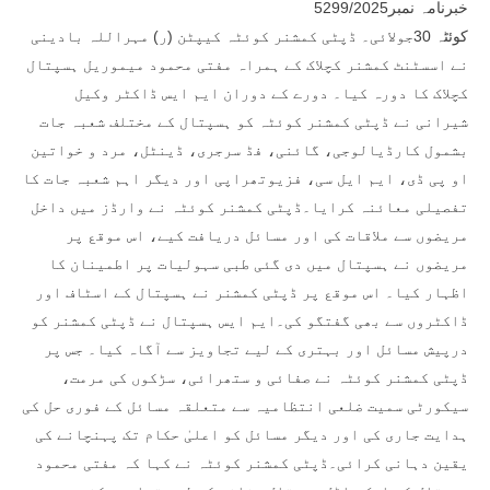
خبرنامہ نمبر5299/2025
کوئٹہ 30جولائی۔ ڈپٹی کمشنر کوئٹہ کیپٹن (ر) مہراللہ بادینی
نے اسسٹنٹ کمشنر کچلاک کے ہمراہ مفتی محمود میموریل ہسپتال
کچلاک کا دورہ کیا۔ دورے کے دوران ایم ایس ڈاکٹر وکیل
شیرانی نے ڈپٹی کمشنر کوئٹہ کو ہسپتال کے مختلف شعبہ جات
بشمول کارڈیالوجی، گائنی، فڈ سرجری، ڈینٹل، مرد و خواتین
او پی ڈی، ایم ایل سی، فزیوتھراپی اور دیگر اہم شعبہ جات کا
تفصیلی معائنہ کرایا۔ڈپٹی کمشنر کوئٹہ نے وارڈز میں داخل
مریضوں سے ملاقات کی اور مسائل دریافت کیے، اس موقع پر
مریضوں نے ہسپتال میں دی گئی طبی سہولیات پر اطمینان کا
اظہار کیا۔ اس موقع پر ڈپٹی کمشنر نے ہسپتال کے اسٹاف اور
ڈاکٹروں سے بھی گفتگو کی۔ایم ایس ہسپتال نے ڈپٹی کمشنر کو
درپیش مسائل اور بہتری کے لیے تجاویز سے آگاہ کیا۔ جس پر
ڈپٹی کمشنر کوئٹہ نے صفائی و ستھرائی، سڑکوں کی مرمت،
سیکورٹی سمیت ضلعی انتظامیہ سے متعلقہ مسائل کے فوری حل کی
ہدایت جاری کی اور دیگر مسائل کو اعلیٰ حکام تک پہنچانے کی
یقین دہانی کرائی۔ڈپٹی کمشنر کوئٹہ نے کہا کہ مفتی محمود