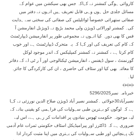
کاروائی ہوگی کمشنر نے کہاکہ جس بھی سیکشن میں عوام کے
مسائل جلدی حل ہوں وہی قابل تعریف ہیں انہوں نے دفتر میں
صفائی ستھرائی خصوصاً ٹوائلیٹس کی صفائی کی سختی سے ہدایت
کی۔ کمشنر لورالائی ڈویژن ولی محمد بڑیچ نے ڈویژنل انفارمشن آ
فس کا بھی دورہ کیا انہوں نے مجموعی طور پر انفارمیشن ڈیپارٹمنٹ
کے کام کی تعریف کی اور کہا کہ یہ متحرک ڈیپارٹمنٹ ہے اور خوب
کام کرتا ہے ، کمشنر نے کمشنر کمپلیکس کے اندر موجود لوکل
گورنمنٹ ، سول ڈیفنس ، انفارمیشن ٹیکنالوجی اور آ ر ٹی اے کے دفاتر
کا معائنہ بھی کیا اور سٹاف کی حاضری ، ان کی کارکردگی کا جائزہ
لیا۔
﴾﴿﴾﴿﴾﴿
خبرنامہ نمبر5296/2025
نصیرآباد30جولائی ۔کمشنر نصیر آباد ڈویژن صلاح الدین نورزئی نے کہا
ہے کہ لوگوں کو بہترین طبی سہولیات کی فراہمی کو یقینی بنانے کے
لیے موجودہ حکومت ٹھوس بنیادوں پر اقدامات کر رہی ہے، اس لیے
ضروری ہے کہ ڈاکٹرز اور پیرامیڈیکل اسٹاف حکومتی ثمرات عام آدمی
تک پہنچائیں اور طبی سہولیات کی بہتری میں اپنا مثبت کردار ادا