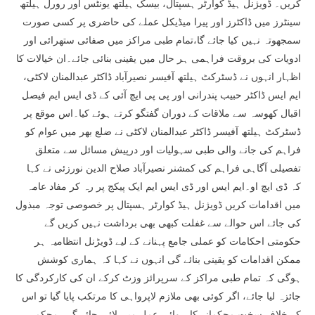
کریں۔ ڈویژنل ہیڈ کوارٹر ہسپتال، بیسک ہیلتھ یونٹس اور رورل ہیلتھ
سینٹرز میں ڈاکٹرز اور پیرا میڈیکل عملے کی حاضری پر کسی صورت
سمجھوتہ نہیں کیا جائے گا،تمام طبی مراکز میں صفائی ستھرائی اور
ادویات کی بروقت فراہمی ہر حال میں یقینی بنائی جائے۔ان خیالات کا
اظہار انہوں نے ڈسٹرکٹ ہیلتھ آفیسر نصیرآباد ڈاکٹر عبدالمنان لاکٹی،
ایم ایس ڈاکٹر حبیب پندرانی اور پی پی ایچ آئی کے ڈی ایس ایم فیصل
اقبال کھوسہ سے ملاقات کے دوران گفتگو کرتے ہوئے کیا۔اس موقع پر
ڈسٹرکٹ ہیلتھ آفیسر ڈاکٹر عبدالمنان لاکٹی نے ضلع بھر میں عوام کو
فراہم کی جانے والی طبی سہولیات اور درپیش مسائل سے متعلق
تفصیلی آگاہی فراہم کی کمشنر نصیرآباد صلاح الدین نورزئی نے کہا
کہ ڈی ایچ او۔ایم ایس اور ڈی ایس ایم ایک پیکج پر رہ کر مفاد عامہ
میں اقدامات کریں ڈویژنل ہیڈ کوارٹر ہسپتال پر خصوصی توجہ مبذول
کی جائے اس حوالے سے غفلت کبھی بھی برداشت نہیں کریں گے
حکومتی احکامات کو عملی جامع پہنانے کے لیے ڈویڑنل انتظامیہ ہر
ممکن اقدامات کو یقینی بنائے گی انہوں نے کہا کہ ہماری کوشش
ہوگی کہ تمام طبی مراکز کے سرپرائز وزٹ کرکے ان کی کارکردگی کا
جائزہ لیا جائے، اگر کوئی بھی ملازم لاپرواہی کا مرتکب پایا گیا تو اس
کے خلاف سخت محکمانہ کارروائی عمل میں لائی جائے گی۔محکمہ