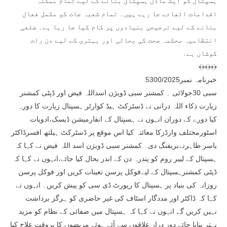
ہسپتال کو ایک ماڈل ہسپتال بنانے کے لیے تمام ممکنہ
اقدامات اٹھائے جا رہے ہیں۔ تمام شعبہ جات کو مکمل فعال
بنانے کے لیے ترجیحی بنیادوں پر کام کیا جا رہا ہے۔ ضلعی
انتظامیہ محکمہ صحت کی بحالی اور بہتری کے لیے دن رات
کوشاں ہے۔
﴾﴿﴾﴿﴾﴿
خبرنامہ نمبر5300/2025
سبی 30جولائی ۔ کمشنر سبی ڈویژن اسداللہ فیض اور ڈپٹی کمشنر
زیارت ذکاء اللہ درانی نے ڈسٹرکٹ ہیڈ کوارٹر ہسپتال زیارت کا دورہ
کیا دورے کے دوران انہوں نے ہسپتال کے انفارمیشن ڈیسک،ادویات
اسٹورمختلف وارڈزکا معائنہ کیا اس موقع پر ڈسٹرکٹ ہیلتھ افسرڈاکٹر
یاسر طاہرنےبریفنگ دی۔ کمشنر سبی ڈویژن اسد اللہ فیض نے کہا کہ
ہسپتال کے لیبر روم کو پندرہ دن کے اندر بحال کیا جائے،انہوں نے کہا کہ
ڈپٹی کمشنرہسپتال کے لیےفوکل پرسن تعینات کریں اور فوکل پرسن
روزانہ کی بنیاد پر ہسپتال کا رپورٹ ڈی سی کو پیش کریں۔ انہوں نے
کہا کہ ڈاکٹر اور مددگار اسٹاف کی غیر حاضری کو ہرگز برداشت
نہیں کریں گے انہوں نے کہا کہ ہسپتال میں صفائی کے نظام کو مزید
بہتر بنایا جائے دور دراز علاقوں سے آئے ہوئے مریضوں کا بروقت علاج کیا