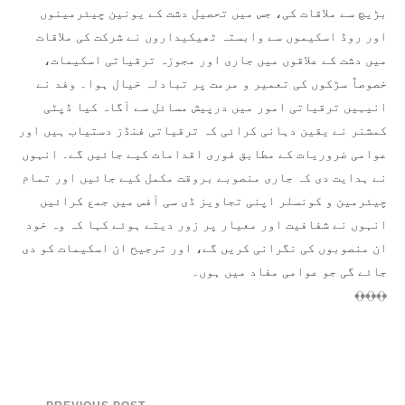
بڑیچ سے ملاقات کی، جس میں تحصیل دشت کے یونین چیئرمینوں
اور روڈ اسکیموں سے وابستہ ٹھیکیداروں نے شرکت کی ملاقات
میں دشت کے علاقوں میں جاری اور مجوزہ ترقیاتی اسکیمات،
خصوصاً سڑکوں کی تعمیر و مرمت پر تبادلہ خیال ہوا۔ وفد نے
انیہیں ترقیاتی امور میں درپیش مسائل سے آگاہ کیا ڈپٹی
کمشنر نے یقین دہانی کرائی کہ ترقیاتی فنڈز دستیاب ہیں اور
عوامی ضروریات کے مطابق فوری اقدامات کیے جائیں گے۔ انہوں
نے ہدایت دی کہ جاری منصوبے بروقت مکمل کیے جائیں اور تمام
چیئرمین و کونسلر اپنی تجاویز ڈی سی آفس میں جمع کرائیں
انہوں نے شفافیت اور معیار پر زور دیتے ہوئے کہا کہ وہ خود
ان منصوبوں کی نگرانی کریں گے، اور ترجیح ان اسکیمات کو دی
جائے گی جو عوامی مفاد میں ہوں۔
﴾﴿﴾﴿﴾﴿