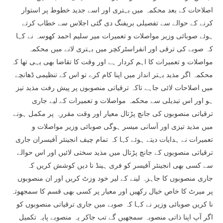
اصلاحات کے بعد محکمہ میں بہتری اور اسے جدید خطوط پر استوار
کرنے کے حوالے سے تفصیلی بریفنگ دی گئی اجلاس سے خطاب کرتے
ہوئے صوبائی وزیر مواصلات و تعمیرات میر سلیم احمد کھوسہ نے کہا
کہ صوبے کی ترقی اور انفراسٹرکچر میں بہتری لانے میں محکمہ
مواصلات و تعمیرات کا اہم کردار ہے اور وقت کا تقاضا بھی یہی تھا کہ
محکمہ اگر مذید بہتر انداز میں اپنا کام کرے تو اس کے تنظیمی ڈھانچے
میں اصلاحات لائی جاہے تاکہ ترقیاتی منصوبوں پر پیش رفت مذید تیز
ہو اور اس تبدیلی سے محکمہ مواصلات و تعمیرات کے لیے جاری
ترقیاتی منصوبوں کی جانچ پڑتال معیار اور وقت مقررہ پر مکمل ہونے
میں مذید تیزی اور آسانی میسر ہوگی صوبائی وزیر مواصلات و
تعمیرات نے ہدایات دیتے ہوئے کہا کہ تمام چیف انجینئر آفیسران جاری
ترقیاتی منصوبوں کے جانچ پڑتال میں مذید سختی لائیں اور اس حوالے
سے کسی بھی انجینئر آفیسر کو فری ہینڈ نا دیں کوشش کریں کہ
جاری منصوبوں کا جاہزہ لینے کے لیر خود وزٹ کریں اور ان منصوبوں
پر میرٹ کا خاص خیال رکھیں اور معیار پر کسی بھی قسم کا سمجھوتہ
نا کریں صوبائی وزیر نے کہا کہ صوبے میں جاری ترقیاتی منصوبوں کو
اگر آپ اپنا ذاتی منصوبہ سمجھیں گے تب جاکر یہ منصوبے پایہ تکمیل