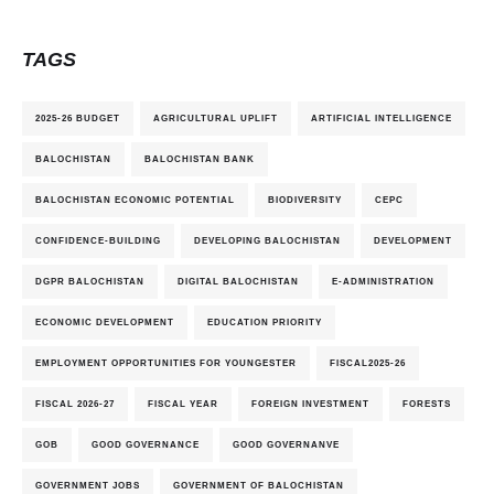
TAGS
2025-26 BUDGET
AGRICULTURAL UPLIFT
ARTIFICIAL INTELLIGENCE
BALOCHISTAN
BALOCHISTAN BANK
BALOCHISTAN ECONOMIC POTENTIAL
BIODIVERSITY
CEPC
CONFIDENCE-BUILDING
DEVELOPING BALOCHISTAN
DEVELOPMENT
DGPR BALOCHISTAN
DIGITAL BALOCHISTAN
E-ADMINISTRATION
ECONOMIC DEVELOPMENT
EDUCATION PRIORITY
EMPLOYMENT OPPORTUNITIES FOR YOUNGESTER
FISCAL2025-26
FISCAL 2026-27
FISCAL YEAR
FOREIGN INVESTMENT
FORESTS
GOB
GOOD GOVERNANCE
GOOD GOVERNANVE
GOVERNMENT JOBS
GOVERNMENT OF BALOCHISTAN