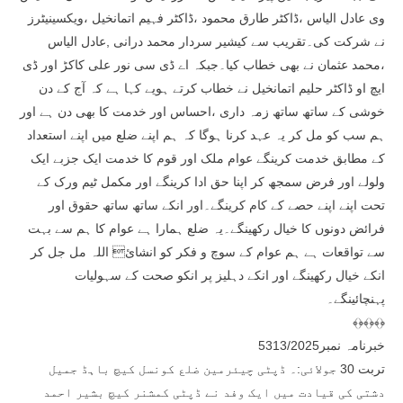
وی عادل الیاس ،ڈاکٹر طارق محمود ،ڈاکٹر فہیم اتمانخیل ،ویکسینیٹرز
نے شرکت کی۔تقریب سے کیشیر سردار محمد درانی ,عادل الیاس
،محمد عثمان نے بھی خطاب کیا۔جبکہ اے ڈی سی نور علی کاکڑ اور ڈی
ایچ او ڈاکٹر حلیم اتمانخیل نے خطاب کرتے ہویے کہا ہے کہ آج کے دن
خوشی کے ساتھ ساتھ زمہ داری ،احساس اور خدمت کا بھی دن ہے اور
ہم سب کو مل کر یہ عہد کرنا ہوگا کہ ہم اپنے ضلع میں اپنے استعداد
کے مطابق خدمت کرینگے عوام ملک اور قوم کا خدمت ایک جزبے ایک
ولولے اور فرض سمجھ کر اپنا حق ادا کرینگے اور مکمل ٹیم ورک کے
تحت اپنے اپنے حصے کے کام کرینگے۔اور انکے ساتھ ساتھ حقوق اور
فرائض دونوں کا خیال رکھینگے۔یہ ضلع ہمارا ہے عوام کا ہم سے بہت
سے تواقعات ہے ہم عوام کے سوچ و فکر کو انشائ اللہ مل جل کر
انکے خیال رکھینگے اور انکے دہلیز پر انکو صحت کے سہولیات
پہنچائینگے۔
﴾﴿﴾﴿﴾﴿
خبرنامہ نمبر5313/2025
تربت 30 جولائی:۔ ڈپٹی چیئرمین ضلع کونسل کیچ باہڈ جمیل
دشتی کی قیادت میں ایک وفد نے ڈپٹی کمشنر کیچ بشیر احمد