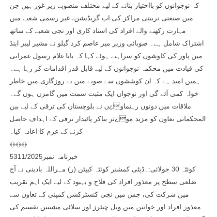
کہ نوجوانوں کو بااختیار بنانے کے لیے مختلف منصوبے زیر غور ہیں جن
میں صنعتی تربیتی مراکز کی اپ گریڈیشن، غیر رسمی شعبے میں
مہارت رکھنے والے افراد کی اسناد کاری اور نجی شعبے کے ساتھ
اشتراک شامل ہے۔ صوبائی وزیر میر عاصم کرد گیلو نے مشیر لیبر اینڈ
مین پاور کی کاوشوں کو سراہتے ہوئے کہا کہ بابا غلام رسول عمرانی
کی قیادت میں محکمہ نوجوانوں کے لیے قابل قدر اقدامات کر رہا ہے۔
ہمیں امید ہے کہ ان کوششوں سے صوبے میں بے روزگاری میں خاطر
خواہ کمی آئے گی اور نوجوان ایک مثبت سمت میں گامزن ہوں گے۔
ملاقات میں دونوں رہنماو¿ں نے بلوچستان کی ترقی کے لیے بین
المحکماتی تعاون کو مزید مو¿ثر بناکر پائیدار ترقی کے اہداف حاصل
کرنے کے عزم کا اعادہ کیا۔
﴾﴿﴾﴿﴾﴿
خبرنامہ نمبر5311/2025
کوئٹہ 30 جولائی:۔ڈپٹی کمشنر کوئٹہ کیپٹن (ر) مہراللہ بادینی نے آج
ضلعی سطح پر معذور افراد کی فلاح و بہبود کے لیے ایک اہم تقریب
میں شرکت کی، جس میں نجی کنسٹرکشن کمپنی کے تعاون سے
معذور افراد اور خواتین میں ویل چیئرز اور سلائی مشینیں تقسیم کی