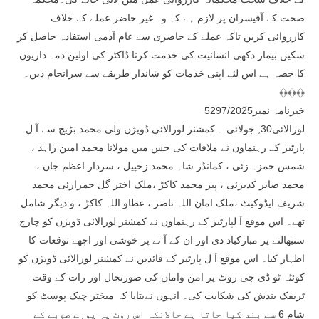
صحت کے آفیسران پر لازم ہے کہ وہ غیر حاضر عملے کے خلاف
کارروائی کریں تاکہ عملے کے حاضری سے عام آدمی استفادہ حاصل کر
سکیں بیمار دکھی انسانیت کی خدمت کرنا ڈاکٹر کی اولین ذمہ داریوں
کا حصہ ہے اس لئے اپنی خدمات کو شاندار طریقے سے سرانجام دیں۔
﴾﴿﴾﴿﴾﴿
خبرنامہ نمبر5297/2025
لورالائی30, جولائی ۔ کمشنر لورالائی ڈویژن ولی محمد بڑیچ سے آ ل
پارٹیز کے رہنماوں نے ملاقات کی جس میں مولانا محمد امین زاہد ،
شمس حمزہ زئی ، کمانڈر شاہ محمد زخپیل ، سردار اعظم جان ،
محمد صابر کدیزئی ، پیر محمد کاکڑ ،ملک اختر گل حمزازئی محمد
شریف ایڈوکیٹ ،ملک امان اللہ ناصر ، عطاو اللہ کاکڑ ، و دیگر شامل
تھے۔ اس موقع آ لپارٹیز کے رہنماوں نے کمشنر لورالائی ڈویژن کو چارج
سنبھالنے پر مبارکباد دی اور ان کے آ نے پر خوشی اور اچھے توقعات کا
اظہار کیا۔ اس موقع آ ل پارٹیز کے قائدین نے کمشنر لورالائی ڈویژن کو
کوئٹہ ٹو ڈی جی روٹ پر امن وامان کی صورتحال اور رات کے وقت
ٹریفک بندش کی شکایت کی۔ انہوں نےبتایا کہ میختر چیک پوسٹ کو
شام 6 سے بند کیا جاتا ہے حالانکہ اس روٹ پر پورے صوبے کے