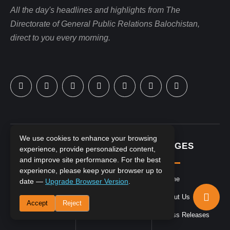
All the day's headlines and highlights from The
Directorate of General Public Relations Balochistan,
direct to you every morning.
We use cookies to enhance your browsing
AUTHORS
NEWS
PAGES
experience, provide personalized content,
and improve site performance. For the best
experience, please keep your browser up to
DG. Askar Khan
Latest News
Home
date —
Upgrade Browser Version
.
Press Clipping
About Us
Accept
Reject
Pictorial News
Press Releases