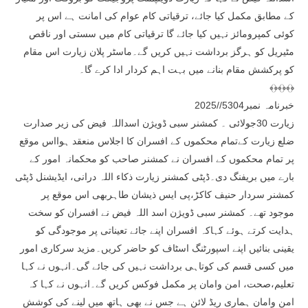
کے مطابق مکمل کیا جائے، ترقیاتی کام عوام کی امانت ہے اس پر
کوئی کمپرومائز نہیں کیا جائے گا ترقیاتی کام میں سستی اور ناقص
مٹیریل کو ہرگز برداشت نہیں کریں گے۔ماسٹر پلان زیارت اس مقام
کو پرکشش مقام بنانے میں بہت اہم کردار ادا کرے گا۔
﴾﴿﴾﴿﴾﴿
خبرنامہ نمبر5304//2025
زیارت 30جولائی ۔ کمشنر سبی ڈویژن اسداللہ فیض کی زیر صدارت
ضلع زیارت کےتمام محکموں کے افسران کا اجلاس منعقد ہوااس موقع
پر تمام محکموں کے افسران نے کمشنر صاحب کو محکمانہ امور کے
بارے میں بریفنگ دی۔ڈپٹی کمشنر زیارت ذکاء اللہ درانی، ایڈیشنل ڈپٹی
کمشنر سردار حنیف کاکڑ،پی ایس ذیشان طاہربھی اس موقع پر
موجود تھے۔ کمشنر سبی ڈویژن اسد اللہ فیض نے افسران کو سخت
ہدایت کرتے ہوئے کہاکہ افسران اپنے جائے تعیناتی پر موجودگی کو
یقینی بنائیں اپنے اسپورٹنگ اسٹاف کو حاضر کریں۔مزید سرکاری امور
میں کسی قسم کی کوتاہی برداشت نہیں کی جائے گی۔انہوں نے کہا
تعلیم،صحت، امن وامان پر مکمل فوکس کریں گے۔انہوں نے کہا کہ
امن وامان ہماری ریڈ لائن ہے جس نے بھی ہاتھ میں لینے کی کوشش