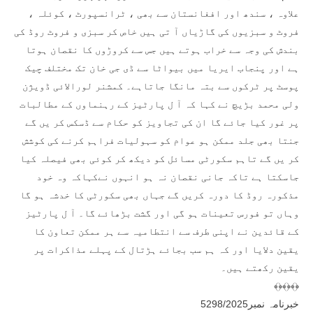
علاوہ ، سندھ اور افغانستان سے بھی ، ٹرانسپورٹ ، کوئلہ ،
فروٹ و سبزیوں کی گاڑیاں آ تی ہیں خاص کر سبزی و فروٹ روڈ کی
بندش کی وجہ سے خراب ہوتے ہیں جس سے کروڑوں کا نقصان ہوتا
ہے اور پنجاب ایریا میں بیواٹا سے ڈی جی خان تک مختلف چیک
پوسٹ پر ٹرکوں سے بتہ مانگا جاتاہے۔ کمشنر لورالائی ڈویژن
ولی محمد بڑیچ نے کہا کہ آ ل پارٹیز کے رہنماوں کے مطالبات
پر غور کیا جائے گا ان کی تجاویز کو حکام سے ڈسکس کر یں گے
جنتا بھی جلد ممکن ہو عوام کو سہولیات فراہم کرنے کی کوشش
کر یں گے تاہم سکورٹی مسائل کو دیکھ کر کوئی بھی فیصلہ کیا
جاسکتا ہے تاکہ جانی نقصان نہ ہو انہوں نےکہاکہ وہ خود
مذکورہ روڈ کا دورہ کریں گے جہاں بھی سکورٹی کا خدشہ ہو گا
وہاں تو فورس تعینات ہو گی اور گشت بڑھائے گا۔ آ ل پارٹیز
کے قائدین نے اپنی طرف سے انتطامیہ سے ہر ممکن تعاون کا
یقین دلایا اور کہ ہم سب بجائے ہڑتال کے پہلے مذاکرات پر
یقین رکھتے ہیں۔
﴾﴿﴾﴿﴾﴿
خبرنامہ نمبر5298/2025