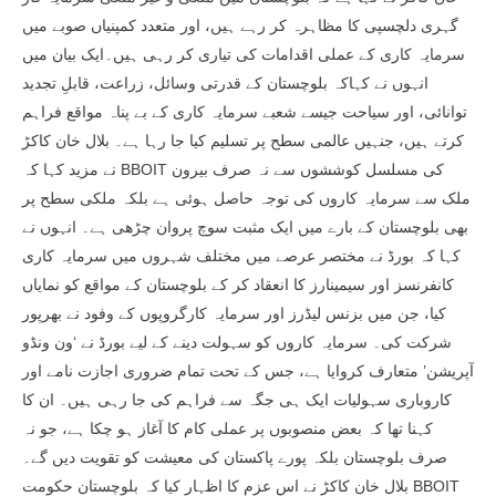
گہری دلچسپی کا مظاہرہ کر رہے ہیں، اور متعدد کمپنیاں صوبے میں
سرمایہ کاری کے عملی اقدامات کی تیاری کر رہی ہیں۔ایک بیان میں
انہوں نے کہاکہ بلوچستان کے قدرتی وسائل، زراعت، قابلِ تجدید
توانائی، اور سیاحت جیسے شعبے سرمایہ کاری کے بے پناہ مواقع فراہم
کرتے ہیں، جنہیں عالمی سطح پر تسلیم کیا جا رہا ہے۔ بلال خان کاکڑ
نے مزید کہا کہ BBOIT کی مسلسل کوششوں سے نہ صرف بیرون
ملک سے سرمایہ کاروں کی توجہ حاصل ہوئی ہے بلکہ ملکی سطح پر
بھی بلوچستان کے بارے میں ایک مثبت سوچ پروان چڑھی ہے۔ انہوں نے
کہا کہ بورڈ نے مختصر عرصے میں مختلف شہروں میں سرمایہ کاری
کانفرنسز اور سیمینارز کا انعقاد کر کے بلوچستان کے مواقع کو نمایاں
کیا، جن میں بزنس لیڈرز اور سرمایہ کارگروپوں کے وفود نے بھرپور
شرکت کی۔ سرمایہ کاروں کو سہولت دینے کے لیے بورڈ نے ‘ون ونڈو
آپریشن’ متعارف کروایا ہے، جس کے تحت تمام ضروری اجازت نامے اور
کاروباری سہولیات ایک ہی جگہ سے فراہم کی جا رہی ہیں۔ ان کا
کہنا تھا کہ بعض منصوبوں پر عملی کام کا آغاز ہو چکا ہے، جو نہ
صرف بلوچستان بلکہ پورے پاکستان کی معیشت کو تقویت دیں گے۔
بلال خان کاکڑ نے اس عزم کا اظہار کیا کہ بلوچستان حکومت BBOIT