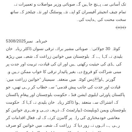
تک آسانی سے پہنچ جاہیں گے صوبائی وزیر مواصلات و تعمیرات نے
تمام چیف انجینئر آفیسران کو اپنے نئے پوسٹنگ اور نئے چیلجز کے ساتھ
سخت محنت کی ہدایت کی۔
﴾﴿﴾﴿﴾﴿
خبرنامہ نمبر5308/2025
کوئٹہ 30 جولائی:۔ صوبائی مشیر برائے ترقی نسواں ڈاکٹر ربابہ خان
بلیدی نے کہا ہے کہ بلوچستان میں خواتین زراعت کے شعبے میں ریڑھ
کی ہڈی کی حیثیت رکھتی ہیں اور ان کی قیادت، تربیت اور جدت پر
مبنی شراکت کو فروغ دیے بغیر پائیدار ترقی کا خواب ممکن نہیں وہ
گورنر ہاو¿س کوئٹہ میں منعقدہ سیمینار “خواتین زراعت میں:
قیادت اور جدت کی جانب پیش قدمی” سے خطاب کر رہی تھیں، جو
پاکستان پاورٹی ایلیوی ایشن فنڈ ، حکومت بلوچستان اور پیغامِ پاکستان
کے اشتراک سے منعقد ہوا ڈاکٹر ربابہ خان بلیدی نے کہا کہ حکومت
بلوچستان ویمن ڈویلپمنٹ ڈیپارٹمنٹ کے ذریعے دیہی و شہری خواتین کو
معاشی خودمختاری کی راہ پر گامزن کرنے کے لیے فعال اقدامات کر
رہی ہے انہوں نے زور دیا کہ زراعت کے شعبے میں خواتین کو صرف