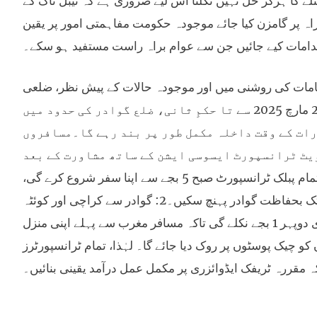
ئلے کا ہرگز حل نہیں نکلتا اس لیے ضروری ہے کہ ٹیبل ٹاک کے
اہ پر گامزن کیا جائے موجودہ حکومت مفاہمتی امور پر یقین
قدامات کیے جائیں جن سے عوام براہ راست مستفید ہو سکے۔
چستان کے احکامات کی روشنی میں اور موجودہ حالات کے پیش نظر، ضلعی
انتظامیہ نے پبلک ٹرانسپورٹرز کو بذریعہ نوٹس مطلع کیا ہے کہ آج، 28 مارچ 2025 سے تا حکمِ ثانی، ضلع گوادر کی حدود میں
رات کے وقت داخلہ مکمل طور پر بند رہے گا۔مسافروں
یٹ ٹرانسپورٹ ایسوسی ایشن کے ساتھ مشاورت کے بعد
درج ذیل اوقات مقرر کیے ہیں:1: کراچی اور کوئٹہ سے گوادر آنے والی تمام پبلک ٹرانسپورٹ صبح 5 بجے سے اپنا سفر شروع کرے گی،
جبکہ آخری گاڑی صبح 10 بجے روانہ ہوگی تاکہ تمام مسافر گاڑیاں شام تک بحفاظت گوادر پہنچ سکیں۔2: گوادر سے کراچی اور کوئٹہ
جانے والی تمام پبلک ٹرانسپورٹ صبح 6 بجے روانہ ہوگی، جبکہ آخری گاڑی دوپہر 1 بجے نکلے گی تاکہ مسافر مغرب سے پہلے اپنی منزل
و چیک پوسٹوں پر روک دیا جائے گا۔ لہٰذا، تمام ٹرانسپورٹرز
قررہ ٹریفک ایڈوائزری پر مکمل عمل درآمد یقینی بنائیں۔