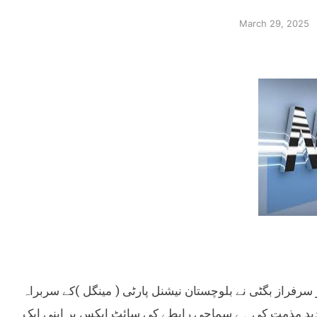
March 29, 2025
زیر اعلیٰ بلوچستان میر سرفراز بگٹی نے بلوچستان نیشنل پارٹی ( مینگل )کے سربراہ
شدید مذمت کی ہے سماجی رابطے کی سائٹ ایکس پر اپنی ایک