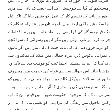
 صرف صوبے کی خوراک کی ضروریات پوری کی جا رہی ہیں
مستحکم کیا گیا ہے بلوچستان کے اپنے حصے کے پانی سے مزید
 پر پانی کے تقسیم کار کے عمل کو یقینی بنایا گیا تاکہ ٹیل
ا جا سکے غیر ملکی ایجنسیاں بلوچستان میں عدم استحکام کے
 قیام روزگار کی فراہمی اور مفاد عامہ میں بہتر اقدامات
راب کرنے پر تلی ہوئی ہیں مگر انہیں رسوائی کے سوا کچھ
 مزید فروغ دینے کے لیے بات چیت کے لیے تیار ہیں اگر قانون
 نے عمرانی ہائوس ڈیرہ مراد جمالی میں میڈیا کے نمائندوں سے
نے کہا کہ ہم نے ہمیشہ اجتماعیت کو فوقیت دی ہے تاکہ وہ
 چڑھایا جائے اس حوالے سے ہم عوام کی خدمت میں مصروف
 لیور ٹرانسپلانٹ میڈیکل کالج ڈیرہ مراد جمالی ، شہریوں کو
گئے تمام وعدوں کی پاسداری کا آئینہ دار ہے ہم نے ہمیشہ
رانی نے کہا کہ موجودہ حکومت صوبے میں قیام امن کے لیے
من ماحول میں زندگی کی فراہمی کو یقینی بنانے کے لیے ہر