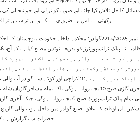
وسائل بروئے کار لائے جائیں گے احتجاج اور روڈ بلاک کرنے سے مس
مسائل کا حل تلاش کیا جائے اور صوبے کو ترقی اور خوشحالی کی ر
رکھتی ہے اس لیے ضروری ہے کہ وہ بہتر سے بہتر ا
خبرنامہ نمبر 2212/2025گوادر: محکمہ داخلہ حکومت بلو
 اور کوئٹہ سے آنے والی ہر قسم کی پبلک ٹرانسپورٹ کا 
یورٹی کو مدنظر رکھتے ہوئے، ضلعی انتظامیہ نے پرائیو
 سکیں۔ان اوقات کے علاوہ ضلع گوادر میں داخل ہونے والی گاڑیوں ک
حضرات سے گزارش ہے کہ م