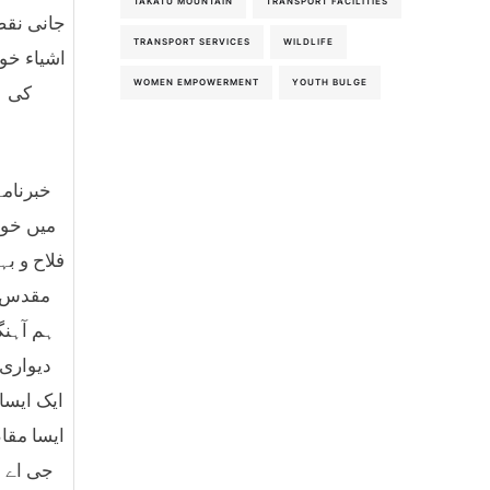
TAKATU MOUNTAIN
TRANSPORT FACILITIES
جانی نقصا
TRANSPORT SERVICES
WILDLIFE
اشیاء خو
WOMEN EMPOWERMENT
YOUTH BULGE
کی ہ
میں خوا
فلاح و ب
مقدس مق
ہم آہنگ
دیواری
ایک ایسا
ایسا مقا
جی اے ڈ