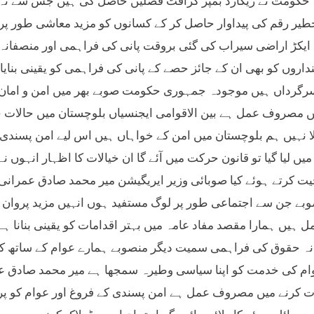
حکومت نے ریکارڈ بمپر کرافٹ فصلیں حاصل کی ہیں جس سے نہ
طیر رقم کی پیداوار حاصل کر کے کسانوں کو مزید معاشی طور پر 
 ایکڑ اراضی سیراب کی گئی بروقت پانی کی فراہمی اور منصفانہ طور
نداروں کو بھی ان کے جائز حصے کے پانی کی فراہمی کو یقینی بنای
سرگرداں ہیں موجودہ جمہوری حکومت صوبے بھر میں امن و امان کے
ں مصروف عمل ہے بین الاقوامی ایجنسیاں بلوچستان میں حالات خ
لا نہیں ہم بلوچستان میں امن کے خواہاں ہیں اس لیے امن پسندی کو
میں لیا گیا تو قانون حرکت میں آئے گا ان خیالات کا اظہار انہوں
ت کرتے ہوئے کیا صوبائی وزیر ایریگیشن میر محمد صادق عمرانی 
بے جن سے اجتماعی طور پر لوگ مستفید ہوں انہیں مزید پروان
ل ہیں ہمارا مقصد مفاد عامہ میں بہتر اقدامات کو یقینی بنانا ہے
نہ حقوق کی فراہمی سمیت دیگر منصوبے ہمارے عوام کے ساتھ کیے 
ام کی خدمت کو اپنا سیاسی وطیرہ سمجھا ہے میر محمد صادق عم
ت کرنے میں مصروف عمل ہے امن پسندی کے فروغ اور عوام کو پر ا