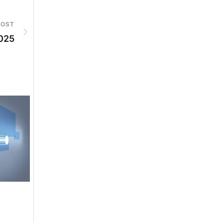
POST
025
DGPR ADVERTISEMENTS