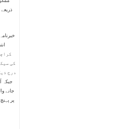
ممکن 
ذریعے 
کراچی
کی سیک
پر پہنچ