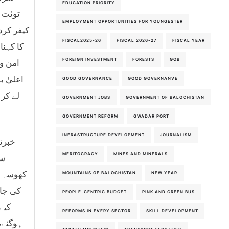
EDUCATION PRIORITY
ٹوئٹ م
EMPLOYMENT OPPORTUNITIES FOR YOUNGESTER
کیفر کرد
FISCAL2025-26
FISCAL 2026-27
FISCAL YEAR
کا کہن
FOREIGN INVESTMENT
FORESTS
GOB
امن و 
اعلیٰ ب
GOOD GOVERNANCE
GOOD GOVERNANVE
لے کر
GOVERNMENT JOBS
GOVERNMENT OF BALOCHISTAN
GOVERNMENT REFORM
GWADAR PORT
INFRASTRUCTURE DEVELOPMENT
JOURNALISM
MERITOCRACY
MINES AND MINERALS
سا
کھوسہ ک
MOUNTAINS OF BALOCHISTAN
NEW YEAR
کی جان
PEOPLE-CENTRIC BUDGET
PINK AND GREEN BUS
کیے
REFORMS IN EVERY SECTOR
SKILL DEVELOPMENT
ہوگئے،