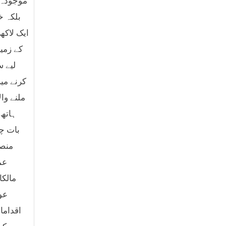
موجودہ 
بلکہ خ
ایک لاکھ
کے زمی
لیے 
کرنے می
ملنے وا
ہاتھ 
بات چی
منصو
عم
مالکا
عو
اقداما