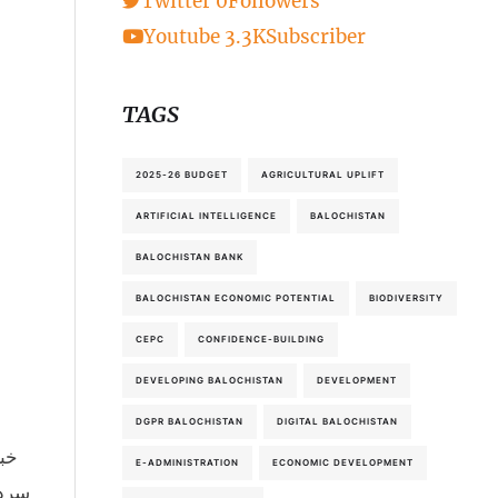
Twitter
0
Followers
Youtube
3.3K
Subscriber
TAGS
2025-26 BUDGET
AGRICULTURAL UPLIFT
ARTIFICIAL INTELLIGENCE
BALOCHISTAN
BALOCHISTAN BANK
BALOCHISTAN ECONOMIC POTENTIAL
BIODIVERSITY
CEPC
CONFIDENCE-BUILDING
DEVELOPING BALOCHISTAN
DEVELOPMENT
DGPR BALOCHISTAN
DIGITAL BALOCHISTAN
E-ADMINISTRATION
ECONOMIC DEVELOPMENT
سردا