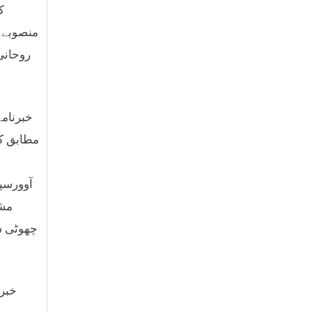
ک
منصوبے ک
روحانی 
مطابق کو
آوورسپی
مشا
چھوٹی س