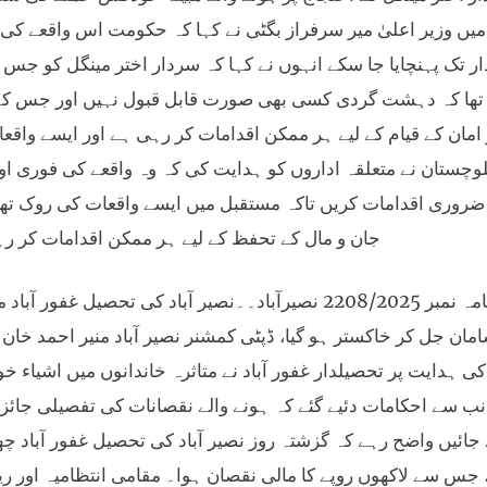
یں وزیر اعلیٰ میر سرفراز بگٹی نے کہا کہ حکومت اس واقعے کی م
ار تک پہنچایا جا سکے انہوں نے کہا کہ سردار اختر مینگل کو 
ا تھا کہ دہشت گردی کسی بھی صورت قابل قبول نہیں اور جس ک
امان کے قیام کے لیے ہر ممکن اقدامات کر رہی ہے اور ایسے واقعات
لوچستان نے متعلقہ اداروں کو ہدایت کی کہ وہ واقعے کی فوری او
 ضروری اقدامات کریں تاکہ مستقبل میں ایسے واقعات کی روک تھام
جان و مال کے تحفظ کے لیے ہر ممکن اقدامات کر ر
خبرنامہ نمبر 2208/2025 نصیرآباد۔۔نصیر آباد کی تحص
مان جل کر خاکستر ہو گیا، ڈپٹی کمشنر نصیر آباد منیر احمد خا
ی ہدایت پر تحصیلدار غفور آباد نے متاثرہ خاندانوں میں اشیاء خ
ب سے احکامات دئیے گئے کہ ہونے والے نقصانات کی تفصیلی جائزہ 
 جائیں واضح رہے کہ گزشتہ روز نصیر آباد کی تحصیل غفور آباد چھ
 جس سے لاکھوں روپے کا مالی نقصان ہوا۔ مقامی انتظامیہ اور ریسک