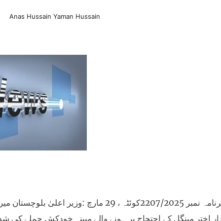
Anas Hussain Yaman Hussain
خبرنامہ نمبر 2207/2025کوئٹہ ، 29 مارچ :و
ر اختر مینگل کے احتجاج پر ہونے والے مبینہ خودکش حملے کی 