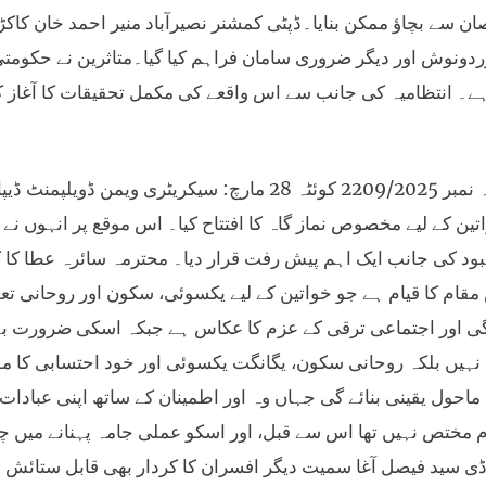
ن سے بچاؤ ممکن بنایا۔ڈپٹی کمشنر نصیرآباد منیر احمد خان کاکڑ 
ردونوش اور دیگر ضروری سامان فراہم کیا گیا۔متاثرین نے حکومتی 
ے۔ انتظامیہ کی جانب سے اس واقعے کی مکمل تحقیقات کا آغاز کر د
خبرنامہ نمبر 2209/2025 کوئٹہ 28 مارچ: سیکریٹ
تین کے لیے مخصوص نماز گاہ کا افتتاح کیا۔ اس موقع پر انہوں ن
ہبود کی جانب ایک اہم پیش رفت قرار دیا۔ محترمہ سائرہ عطا کا کہ
ام کا قیام ہے جو خواتین کے لیے یکسوئی، سکون اور روحانی تعلق
ی اور اجتماعی ترقی کے عزم کا عکاس ہے جبکہ اسکی ضرورت بہت 
 نہیں بلکہ روحانی سکون، یگانگت یکسوئی اور خود احتسابی کا
 ماحول یقینی بنائے گی جہاں وہ اور اطمینان کے ساتھ اپنی عبادات
م مختص نہیں تھا اس سے قبل، اور اسکو عملی جامہ پہنانے میں 
ی سید فیصل آغا سمیت دیگر افسران کا کردار بھی قابل ستائش 