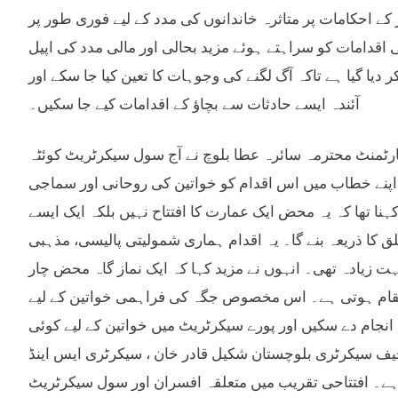
کے احکامات پر متاثرہ خاندانوں کی مدد کے لیے فوری طور پر
اقدامات کو سراہتے ہوئے مزید بحالی اور مالی مدد کی اپیل
یا گیا ہے تاکہ آگ لگنے کی وجوہات کا تعین کیا جا سکے اور
آئندہ ایسے حادثات سے بچاؤ کے اقدامات کیے جا سکیں۔
ری ویمن ڈویلپمنٹ ڈیپارٹمنٹ محترمہ سائرہ عطا بلوچ نے آج سول سیکرٹریٹ کوئٹہ
ے اپنے خطاب میں اس اقدام کو خواتین کی روحانی اور سماجی
نا تھا کہ یہ محض ایک عمارت کا افتتاح نہیں بلکہ ایک ایسے
 کا ذریعہ بنے گا۔ یہ اقدام ہماری شمولیتی پالیسی، مذہبی
زیادہ تھی۔ انہوں نے مزید کہا کہ ایک نماز گاہ محض چار
 مقام ہوتی ہے۔ اس مخصوص جگہ کی فراہمی خواتین کے لیے
 انجام دے سکیں اور پورے سیکرٹریٹ میں خواتین کے لیے کوئی
چیف سیکرٹری بلوچستان شکیل قادر خان ، سیکرٹری ایس اینڈ
ہے۔ افتتاحی تقریب میں متعلقہ افسران اور سول سیکرٹریٹ