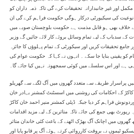
کمل اور غیر جانبدارانہ تحقیقات کرے گی تاکہ ذمہ داران کو
جس نوعیت کی سیکیورٹی درکار ہوگی حکومت فراہم کرے گی ان
ے خلاف بھی ہو قابل مذمت ہے حکومت بلوچستان صوبے میں
 کے سدباب کے لیے تمام وسائل بروئے کار لائے جائیں گے وزیر
ر جامع تحقیقات کریں اور سیکورٹی کے تمام پہلوؤں کا جائزہ
 کو یقینی بنایا جا سکے ۔ انہوں نے کہا کہ حکومت عوام کی
ہی ہے اور اس سلسلے میں کوئی سمجھوتہ نہیں کیا جائے گا۔
یل غفور آباد میں پراسرار طریقے سے متعدد گھروں میں آگ لگنے سے گھریلو
ن کاکڑ کے احکامات کی روشنی میں اسسٹنٹ کمشنر بہادر خان
وردونوش فراہم کر دیا جبکہ ڈپٹی کمشنر منیر احمد خان کاکڑ
رپورٹ بھی جمع کی جائے تاکہ متاثرین کے لیے مزید اقدامات
 گھروں میں اچانک آگ بھڑک اٹھنے کے باعث کئی خاندان متاثر
یو ٹیموں نے بروقت کارروائی کرتے ہوئے آگ پر قابو پایا اور