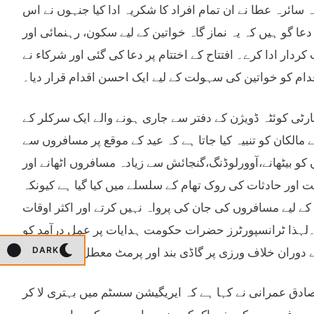
ائرہ عطا نے ان تمام افراد کا شکریہ ادا کیا جنہوں نے اس
 دعا گو ہیں کہ یہ نماز گاہ خواتین کے لیے سکون، رہنمائی اور
دار ادا کرے۔ افتتاح کے اختتام پر دعا کی گئی اور شرکاء نے
ام کو خواتین کی سہولت کے لیے ایک احسن اقدام قرار دیا۔
یجنل ٹرانسپورٹ اتھارٹی کوئٹہ ڈویژن کے دفتر سے جاری ہونے والے ایک سرکلر کے
الکان کو تنبیہ کیا جاتا ہے کہ عید کے موقع پر مسافروں سے
کو بیٹھانے،آوورلوڈنگ،گنجائش سے زیادہ مسافروں اٹھانے اور
اور حادثات کی روک تھام کے سلسلے میں کیا گیا ہے کیونکہ
 کے لیے مسافروں کی جان کی پرواہ نہیں کرتے اور اکثر اوقات
ے۔لہذا ٹرانسپورٹرز حضرات حکومت ہدایات پر عمل درآمد کو
ے دوران خلاف ورزی پر گاڈی بند اور پرمٹ معطل کیا جائے گا۔
DARK
شن میر محمد صادق عمرانی نے کہا ہے کہ ایریگیشن سسٹم میں بہتری لا کر