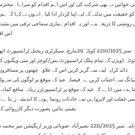
ی خواتین نے بھی شرکت کی اور اس اہم اقدام کو سراہا۔ محترمہ س
و حقیقت میں بدلنے کے لیے اپنا کردار ادا کیا۔ انہوں نے کہا کہ ہم
روشنی کا ذریعہ بنے، اور یہ اقدام ہماری سماجی ترقی میں مثبت کر
اس اقد
خبرنامہ نمبر 2210/1025 کوئٹہ 29مارچ۔سیکرٹری ر
ئٹہ ڈویژن کے تمام پبلک ٹرانسپورٹ بس/کوچز اور منی ویگنوں کے م
ذائد کرایہ لینے سے گریز کریں اس کے علاؤہ چھتوں پر مسافروں 
ڈنگ سے اجتناب کریں۔یہ فیصلہ عید کے موقع پر لوگوں کی سہولت 
ہدے میں اتاہے کہ عید کے موقع پر ٹرانسپورٹرز زیادہ منافع کمانے
ی غفلت اور لاپرواہی سے حادثات رونما ہونے کا اندیشہ رہتا ہ
یقینی بنائیں بصورت دیگر کارروائی ک
خبرنامہ نمبر 2211/2025 نصیرآباد۔صوبائی وزیر اریگی