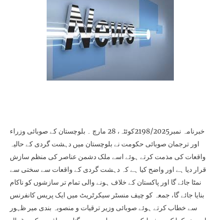
خبرنامہ نمبر2198/2025کوئٹہ، 28 مارچ ۔ بلوچستان کے صوبائی وزراء
اور ترجمان صوبائی حکومت نے بلوچستان میں دہشت گردی کے حالیہ
واقعات کی مذمت کرتے ہوئے اسے ملک دشمن عناصر کی منظم سازش
قرار دیا ہے اور واضح کیا ہے کہ دہشت گردی کے واقعات سے سختی سے
نمٹا جائے گا اور پاکستان کے خلاف ہونے والی تمام تر سازشوں کو ناکام
بنایا جائے گا، جمعہ کو چیف منسٹر سیکرٹریٹ میں ایک پریس کانفرنس
سے خطاب کرتے ہوئے صوبائی وزیر ترقیات و منصوبہ بندی میر ظہور