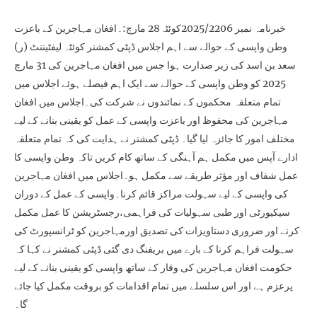
خبرنامہ نمبر 2025/2206کوئٹہ28 مارچ:۔افغان مہاجرین کے باعزت
وطن واپسی کے حوالے سے اہم اجلاس ڈپٹی کمشنر کوئٹہ لیفٹیننٹ (ر)
سعد بن اسد کی زیر صدارت ہوا جس میں افغان مہاجرین کی 31 مارچ
2025 کو وطن واپسی کے حوالے سے ایک اہم فیصلے ہوئے اجلاس میں
تمام متعلقہ محکموں کے نمائندوں نے شرکت کی۔اجلاس میں افغان
مہاجرین کی محفوظ اور باعزت واپسی کے عمل کو یقینی بنانے کے لیے
مختلف امور کا جائزہ لیا گیا۔ ڈپٹی کمشنر نے ہدایت کی کہ تمام متعلقہ
ادارے آپس میں مکمل ہم آہنگی کے ساتھ کام کریں تاکہ وطن واپسی کا
عمل شفاف اور مؤثر طریقے سے مکمل ہو۔اجلاس میں افغان مہاجرین
کی واپسی کے لیے سہولت مراکز قائم کرنا۔واپسی کے عمل کے دوران
سیکیورٹی اور طبی سہولیات کی فراہمی،رجسٹریشن کا عمل مکمل
کرنے اور ضروری دستاویزات کی تصدیق اورمہاجرین کو ٹرانسپورٹ کی
سہولت فراہم کرنا کے بارے میں بریفنگ دی گئی ڈپٹی کمشنر نے کہا کہ
حکومت افغان مہاجرین کی وقار کے ساتھ واپسی کو یقینی بنانے کے لیے
پرعزم ہے اور اس سلسلے میں تمام اقدامات کو بروقت مکمل کیا جائے
گا۔