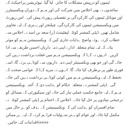
ٹیموں کو درپیش مشکلات کا جائزہ لیا گیا۔نیوٹریشن پراجیکٹ کے
نمائندوں نے بھی اجلاس میں شرکت کی اور مہم کے دوران ویکسینیٹرز
اور موبائل ٹیموں کی کارکردگی پر تفصیلی رپورٹ پیش کی۔ اس رپورٹ
میں ویکسینیشن ٹیموں کی کارکردگی، چیلنجز اور بہتری کے لیے تجاویز
شامل تھیں۔ڈپٹی کمشنر کوئٹہ لیفٹیننٹ (ر) سعد بن اسد نے اجلاس سے
خطاب کرتے ہوئے واضح ہدایات جاری کیں کہ ویکسینیشن مہم کو موثر
بنانے کے لیے تمام متعلقہ ادارے اپنی ذمہ داریاں احسن طریقے سے ادا
کریں۔ انہوں نے کہا کہ ویکسینیشن مہم میں غفلت برداشت نہیں کی
جائے گی اور جو بھی ویکسینیٹر اپنی ذمہ داریوں سے کوتاہی برتے گا، اسے
فوری طور پر برطرف کیا جائے گا۔انہوں نے مزید کہا کہ عوامی صحت کے
تحفظ کے لیے ویکسینیشن مہم میں کوئی کوتاہی برداشت نہیں کی جائے
گی۔ ڈپٹی کمشنر نے متعلقہ حکام کو ہدایت دی کہ آئندہ ویکسینیشن
مہم کے لیے جامع حکمتِ عملی تیار کی جائے اور سیکیورٹی کے مسائل کو
ترجیحی بنیادوں پر حل کیا جائے۔اجلاس کے اختتام پر ڈپٹی کمشنر کوئٹہ نے
تمام افسران کو ہدایت کی کہ ویکسینیشن کے ہدف کو ہر حال میں
مکمل کیا جائے اور عوام کو بہتر سہولیات فراہم کرنے کے لیے ہر ممکن
اقدامات کیے جائیں۔﴾﴿﴾﴿﴾﴿