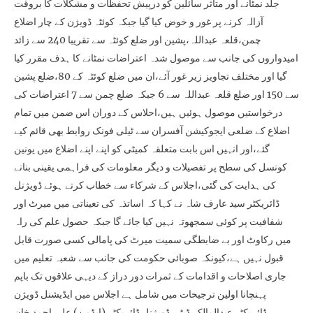
جلد نمٹانے اور متاثر سائلین کو درپیش تحفظات و مشکلات کا بروقت
آزالہ کرنے پر غور و خوض کیا گیا جبکہ کوئٹہ ڈویژن کے چار اضلاع
چمن،قلعہ عبداللہ،پشین اور ضلع کوئٹہ سے تقریبا 240 سے زائد
امیدواروں کی جانب سے موصول شدہ اعتراضات نمٹانے کا ہدف مقرر کیا
گیا اور مختلف تجاویز زیر غور آئے،ان میں ضلع کوئٹہ کے 80،ضلع پشین
سے 150 اور ضلع قلعہ عبداللہ سے 6 جبکہ ضلع چمن سے 7 اعتراضات کی
درخواستیں موصول ہوئیں ہیں،احلاس کے دوران اس ضمن میں تمام
اضلاع کے ضلعی ایجوکیشن آفسران سے ٹیلی فونک روابط بھی قائم کیے
گئے،اور انہیں اس بابت متعلقہ کمیٹی کو اپنے اپنے اضلاع میں یونین
کونسل کی سطح پر تفصیلات و دیگر معلومات کی فراہمی یقینی بنانے
کی ہدایت کی گئی،اجلاس کے شرکاء سے خطاب کرتے ہوئے ڈویژنل
ڈائریکٹر سید عارف شاہ نے کہا کہ اساتذہ کی تعیناتی میں میرٹ اور
شفافیت پر کوئی سمجھوتہ نہیں کیا جائے گا جبکہ حصول علم کی راہ
میں رکاوٹ اور بے ضابطگی سمیت میرٹ کی پامالی کسی صورت قابل
قبول نہیں ہے،کیونکہ صوبائی حکومت کی جانب سے شعبہ تعلیم میں
جاری اصلاحات و اقدامات کے ثمرات دور دراز کے دیہی علاقوں تک باپم
پہنچانا اولین ترجیحات میں شامل ہے اجلاس میں ایڈیشنل ڈویژن
ڈائریکٹر عبدالمالک،ڈپٹی ڈویژنل ڈائریکٹر (ایڈمن) علی احمد خان