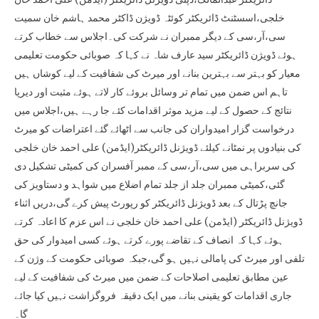
خلجی،اسسٹنٹ ڈائریکٹر کوئٹہ ڈویژن ڈاکٹر محمد ہاشم خان سمیت
سی،آر،سی کے دیگر ممبران نے شرکت کی۔اجلاس سے خطاب کرتے
ہوئے ڈویژن ڈائریکٹر سید عارف شاہ نے کہا کہ صوبائی حکومت تعلیمی
معیار کو بہتر سے بہترین بنانے اور میرٹ کی شفافیت کے لیے کوشاں ہیں
تاہم اس ضمن میں تمام تر وسائل بروئے کار لاتے ہوئے مثبت اور دیرپا
نتائج کے حصول کے لیے مزید موثر اقدامات کئے جا رہے ہیں،اجلاس میں
درخواست گزار امیدواران کی جانب سے اٹھائے گئے اعتراضات کو میرٹ
کی بنیادوں پر نمٹانے کیلئے ڈویژنل ڈائریکٹر(ایڈمن) علی احمد خان خلجی
کی سربراہی میں سی،آر،سی کے ممبر آفسران کی کمیٹی تشکیل دی
گئی،کمیٹی ممبران جلد از جلد تمام اضلاع میں شواہد و دستاویز کی
جانچ پڑتال کے بعد ڈویژنل ڈائریکٹر کو رپورٹ پیش کرے گی،دریں اثناء
ڈویژنل ڈائریکٹر (ایڈمن) علی احمد خان خلجی نے اس عزم کا اعادہ کرتے
ہوئے کہا کہ انصاف کے تقاضے پورے کرتے ہوئے کسی امیدوار کی حق
تلفی اور میرٹ کی پامالی نہیں ہو گی،جبکہ صوبائی حکومت کے وژن کے
عین مطابق تعلیمی اصلاحات کے ضمن میں میرٹ کی شفافیت کے لیے
جاری اقدامات کو یقینی بنانے میں ایک دقیقہ فروگزاشت نہیں کیا جائے
گا۔