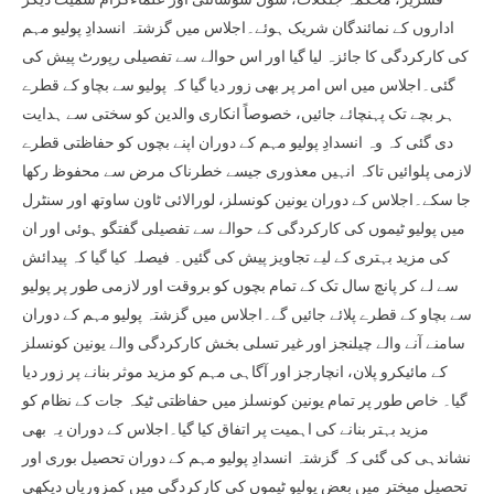
اداروں کے نمائندگان شریک ہوئے۔اجلاس میں گزشتہ انسدادِ پولیو مہم
کی کارکردگی کا جائزہ لیا گیا اور اس حوالے سے تفصیلی رپورٹ پیش کی
گئی۔اجلاس میں اس امر پر بھی زور دیا گیا کہ پولیو سے بچاو کے قطرے
ہر بچے تک پہنچائے جائیں، خصوصاً انکاری والدین کو سختی سے ہدایت
دی گئی کہ وہ انسدادِ پولیو مہم کے دوران اپنے بچوں کو حفاظتی قطرے
لازمی پلوائیں تاکہ انہیں معذوری جیسے خطرناک مرض سے محفوظ رکھا
جا سکے۔اجلاس کے دوران یونین کونسلز، لورالائی ٹاون ساوتھ اور سنٹرل
میں پولیو ٹیموں کی کارکردگی کے حوالے سے تفصیلی گفتگو ہوئی اور ان
کی مزید بہتری کے لیے تجاویز پیش کی گئیں۔ فیصلہ کیا گیا کہ پیدائش
سے لے کر پانچ سال تک کے تمام بچوں کو بروقت اور لازمی طور پر پولیو
سے بچاو کے قطرے پلائے جائیں گے۔اجلاس میں گزشتہ پولیو مہم کے دوران
سامنے آنے والے چیلنجز اور غیر تسلی بخش کارکردگی والے یونین کونسلز
کے مائیکرو پلان، انچارجز اور آگاہی مہم کو مزید موثر بنانے پر زور دیا
گیا۔ خاص طور پر تمام یونین کونسلز میں حفاظتی ٹیکہ جات کے نظام کو
مزید بہتر بنانے کی اہمیت پر اتفاق کیا گیا۔اجلاس کے دوران یہ بھی
نشاندہی کی گئی کہ گزشتہ انسدادِ پولیو مہم کے دوران تحصیل بوری اور
تحصیل میختر میں بعض پولیو ٹیموں کی کارکردگی میں کمزوریاں دیکھی