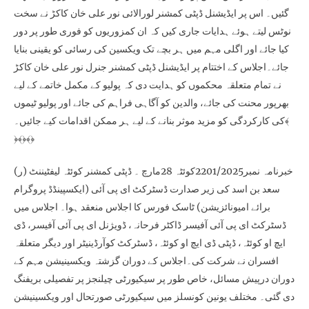
گئیں۔ اس پر ایڈیشنل ڈپٹی کمشنر لورالائی نور علی خان کاکڑ نے سخت
نوٹس لیتے ہوئے ہدایات جاری کیں کہ ان کمزوریوں کو فوری طور پر دور
کیا جائے اور اگلی مہم میں ہر بچے تک ویکسین کی رسائی کو یقینی بنایا
جائے۔اجلاس کے اختتام پر ایڈیشنل ڈپٹی کمشنر جنرل نور علی خان کاکڑ
نے تمام متعلقہ محکموں کو ہدایت دی کہ پولیو کے مکمل خاتمے کے لیے
بھرپور محنت کی جائے، والدین کو آگاہی فراہم کی جائے اور پولیو ٹیموں
کی کارکردگی کو مزید موثر بنانے کے لیے ہر ممکن اقدامات کیے جائیں۔﴾
﴿﴾﴿﴾﴿
خبرنامہ نمبر2201/2025کوئٹہ 28مارچ ۔ ڈپٹی کمشنر کوئٹہ لیفٹیننٹ (ر)
سعد بن اسد کی زیر صدارت ڈسٹرکٹ ای پی آئی (ایکسپینڈڈ پروگرام
برائے امیونائزیشن) ٹاسک فورس کا اجلاس منعقد ہوا۔ اجلاس میں
ڈسٹرکٹ ای پی آئی آفیسر ڈاکٹر فرحانہ، ڈویژنل ای پی آئی آفیسر، ڈی
ایچ او کوئٹہ، ڈپٹی ڈی ایچ او کوئٹہ، ڈسٹرکٹ کوآرڈینیٹر اور دیگر متعلقہ
افسران نے شرکت کی۔اجلاس کے دوران گزشتہ ویکسینیشن مہم کے
دوران درپیش مسائل، خاص طور پر سیکیورٹی چیلنجز پر تفصیلی بریفنگ
دی گئی۔ مختلف یونین کونسلز میں سیکیورٹی صورتحال اور ویکسینیشن