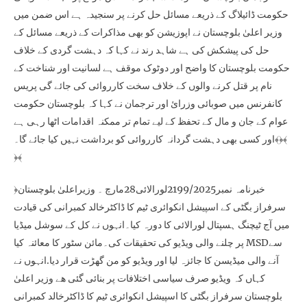
حکومت ڈائیلاگ کے ذریعے مسائل حل کرنے پر سنجیدہ ہے اس ضمن میں
وزیر اعلیٰ بلوچستان نے اپوزیشن کو بھی مذاکرات کے ذریعے مسائل کے
حل کی پیشکش کی ہے شاہد رند نے کہا کہ دہشت گردی کے خلاف
حکومت بلوچستان کا واضح اور دوٹوک موقف ہے لسانیت اور شناخت کے
نام پر قتل کرنے والوں کے خلاف سخت کارروائی کی جائے گی پریس
کانفرنس میں صوبائی وزرائ اور ترجمان نے کہا کہ بلوچستان حکومت
عوام کے جان و مال کے تحفظ کے لیے تمام تر ممکنہ اقدامات اٹھا رہی ہے
اور کسی بھی دہشت گردانہ کارروائی کو برداشت نہیں کیا جائے گا۔﴾﴿﴾
﴿﴾
﴿خبرنامہ نمبر2199/2025لورالائی28مارچ ۔ وزیراعلیٰ بلوچستان
سرفراز بگٹی کے اسپیشل انکوائری ٹیم کا ڈاکٹرخالد کمبرانی کی قیادت
میں آج ٹیچنگ ہسپتال لورالائی کا دورہ کیا۔انہوں نے کل کے سوشل میڈیا
پر چلنے والی ویڈیو کی تحقیقات کی۔مائن سٹور کا معائنہ کیا MSDسے
آنے والی میڈیسن کا جائزہ لیا اور ویڈیو کو من گھڑت قرار دیا.انہوں نے
کہاں کہ ویڈیو صرف سیاسی اختلافات پر بنائی گئی ھے وزیر اعلیٰ
بلوچستان سرفراز بگٹی کا اسپیشل انکوائری ٹیم کا ڈاکٹرخالد کمبرانی