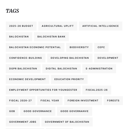
TAGS
2025-26 BUDGET
AGRICULTURAL UPLIFT
ARTIFICIAL INTELLIGENCE
BALOCHISTAN
BALOCHISTAN BANK
BALOCHISTAN ECONOMIC POTENTIAL
BIODIVERSITY
CEPC
CONFIDENCE-BUILDING
DEVELOPING BALOCHISTAN
DEVELOPMENT
DGPR BALOCHISTAN
DIGITAL BALOCHISTAN
E-ADMINISTRATION
ECONOMIC DEVELOPMENT
EDUCATION PRIORITY
EMPLOYMENT OPPORTUNITIES FOR YOUNGESTER
FISCAL2025-26
FISCAL 2026-27
FISCAL YEAR
FOREIGN INVESTMENT
FORESTS
GOB
GOOD GOVERNANCE
GOOD GOVERNANVE
GOVERNMENT JOBS
GOVERNMENT OF BALOCHISTAN