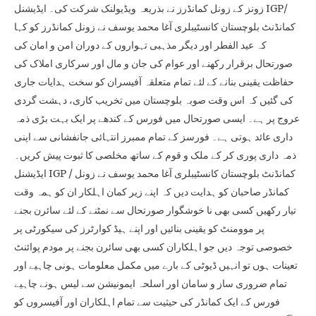
زونز کے زونل کمانڈرز نے بذریعہ ویڈیولنک شرکت کی۔ ایڈیشنل IGP/
کمانڈنٹ بلوچستان کانسٹیبلری آغا محمد یوسف نے زونل کمانڈرز کو کہا
کہ عید الفطر اور دیگر مذہبی تہواروں کے دوران امن و امان کی
صورتحال برقرار رکھنے اور عوام کی جان و مال اور سرکاری املاک کی
حفاظت یقینی بنانے کے لئے تمام متعلقہ آفیسران کو سخت ہدایات جاری
کی گئیں کہ اس وقت صوبہ بلوچستان میں تخریب کاری، دہشت گردی
عروج پر ہے۔ ایسی صورتحال میں فورس کے کندھے پر ایک بہت بڑی ذمہ
داری عائد ہوتی ہے۔ فورسز کے تمام ممبرز انتہائی جانفشانی سے اپنی
ذمہ داری پوری کر کے ملک و قوم کے ساتھ مخلصی کا ثبوت پیش کریں۔
ایڈیشنل IGP / کمانڈنٹ بلوچستان کانسٹیبلری آغا محمد یوسف نے زونل
کمانڈر صاحبان کو ہدایت دیں کہ اپنے زیر کمان اہلکار ان کو ہمہ وقت
تیار رکھیں کسی بھی نا خوشگوار صورتحال سے نمٹنے کے لئے سائرن بجنے
پر موومنٹ کو یقینی بنائیں اور اپنے ہیڈ کوارٹرز کی سیکورٹی پر
خصوصی توجہ دیں جو اہلکاران کسی بھی سائرن بجنے پر مودم پوائنٹ
تعینات ہوں تو انہیں ڈیوٹی کے بارے میں مکمل معلومات ہونی چاہیے اور
تمام ضروری ساز و سامان اور اسلحہ ایمونیشن سے لیس ہونے چاہیے
فورس کے ایک کمانڈر کی حیثیت سے تمام اہلکاران اور آفیسروں کو