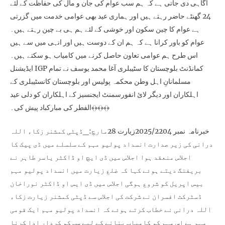
آگاہی دی جاتی ہے کہ ہم سب عوام کی جان و مال کی حفاظت کے لئے
24 گھنٹے حاضر رہتے ہیں اور ہماری عید بھی عوامی خدمت میں گزرتی
ہے عوام کا چین سکون اور خوشی کے لئے ہم ہی بے چین رہتے ہیں۔
عوام کو باور کرانا ہے کہ ہم ان کے دوست ہیں اور انہی میں سے ہیں
اس طرح ہم عوامی تعاون حاصل کرنے میں کامیاب ہو سکتے ہیں۔
ایڈیشنل IGP کمانڈنٹ بلوچستان کا سٹیبلری آغا محمد یوسف نے تمام
مسلمانانِ اہل وطن محکمہ پولیس اور بلوچستان کانسٹیبلری کے
اہلکاران اور دیگر لائ انفورسمنٹ ایجنسیز کے اہلکاران کو دلی عید
الفطر کی مبارکباد پیش کی۔﴾﴿﴾﴿﴾﴿
خبرنامہ نمبر 2025/2204زیارت 28مارچ:_ڈپٹی کمشنر زکاء اللہ
درانی کی زیر صدارت انسداد پولیو مہم کے سلسلے میں ڈی پیک کا
اجلاس منعقد ہوا اجلاس میں ڈی ایچ او ڈاکٹر یاسر طاہر نے
بریفنگ دیتے ہوئے کہا کہ ضلع زیارت میں انسداد پولیو مہم
بیس اپریل کو شروع ہوگی اجلاس میں ڈی ایس او ڈاکٹر نوراخان
ڈسٹرکٹ افسران نے شرکت کی اجلاس سے ڈپٹی کمشنر زیارت زکاء
اللہ درانی نے خطاب کرتے ہوئے کہ انسداد پولیو مہم ایک قومی
مہم ہے اس مہم کو کامیاب بنانے کے لیے سب کو کردار ادا کرنا