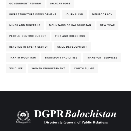
GOVERNMENT REFORM
GWADAR PORT
INFRASTRUCTURE DEVELOPMENT
JOURNALISM
MERITOCRACY
MINES AND MINERALS
MOUNTAINS OF BALOCHISTAN
NEW YEAR
PEOPLE-CENTRIC BUDGET
PINK AND GREEN BUS
REFORMS IN EVERY SECTOR
SKILL DEVELOPMENT
TAKATU MOUNTAIN
TRANSPORT FACILITIES
TRANSPORT SERVICES
WILDLIFE
WOMEN EMPOWERMENT
YOUTH BULGE