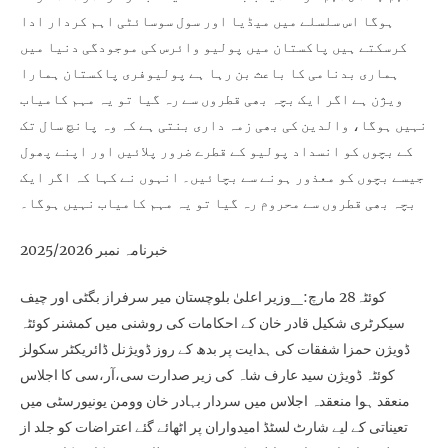
ہوگا اس سلسلے میں میڈیا اور سول سوسائٹی اہم کردار ادا
کرسکتے ہیں پاکستان میں پولیو وائرس کی موجودگی دنیا میں
ہماری بدنامی کا باعث بن رہا ہے پولیوفری پاکستان ہمارا
ویژن ہے اگر ایک بچہ بھی قطروں سے رہ گیا تو یہ مہم کامیاب
نہیں ہوگا، والدین کی بھی زمہ داری بنتی ہے کہ وہ پانچ سال تک
کے بچوں کو انسداد پولیو کے قطرے ضرور پلائیں اور اپنے پھول
جیسے بچوں کو معذور ہونے سے بچائیں۔ انہوں نے کہا کہ اگر ایک
بچہ بھی قطروں سے محروم رہ گیا تو یہ مہم کامیاب نہیں ہوگا۔
خبرنامہ نمبر 2025/2026
کوئٹہ28 مارچ:_وزیر اعلیٰ بلوچستان میر سرفراز بگٹی اور چیف
سیکرٹری شکیل قادر خان کے احکامات کی روشنی میں کمشنر کوئٹہ
ڈویژن حمزا شفقات کی ہدایت پر بدھ کے روز ڈویژنل ڈائریکٹر سکولز
کوئٹہ ڈویژن سید عارف شاہ کی زیر صدارت سی،آر،سی کا اجلاس
منعقد ہوا منعقدہ اجلاس میں سردار بہادر خان وومن یونیورسٹی میں
تعیناتی کے لیے شارٹ لسٹڈ امیدواران پر اٹھائے گئے اعتراضات کو جلد از