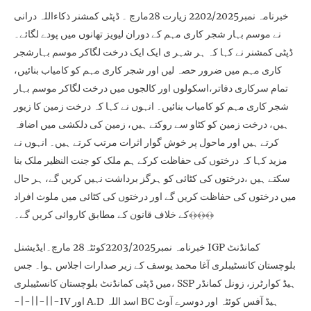
خبرنامہ نمبر2202/2025 زیارت 28مارچ ۔ ڈپٹی کمشنر ذکاءاللہ درانی
نے موسم بہار شجر کاری مہم کے دوران لیویز تھانوں میں پودے لگائے۔
ڈپٹی کمشنر نے کہا کہ ہر شہر ی ایک ایک درخت لگاکر موسم بہارشجر
کاری مہم میں ضرور حصہ لیں اور شجر کاری مہم کو کامیاب بنائیں،
تمام سرکاری دفاتر،اسکولوں اور کالجوں میں درخت لگاکر موسم بہار
شجر کاری مہم کو کامیاب بنائیں۔ انہوں نے کہا کہ درخت زمین کا زیور
ہیں، درخت زمین کو کٹاو سے روکتے ہیں، زمین کی دلکشی میں اضافہ
کرتے ہیں اور ماحول پر خوش گوار اثرات مرتب کرتے ہیں۔ انہوں نے
مزید کہا کہ درختوں کی حفاظت کرکے ہم ملک کو جنت النظیر ملک بنا
سکتے ہیں ،درختوں کی کٹائی کو ہرگز برداشت نہیں کریں گے، ہر حال
میں درختوں کی حفاظت کریں گے اور درختوں کی کٹائی میں ملوث افراد
کے خلاف قانون کے مطابق کاروائی کریں گے۔﴾﴿﴾﴿﴾﴿
خبرنامہ نمبر2203/2025کوئٹہ28 مارچ۔ایڈیشنل IGP کمانڈنٹ
بلوچستان کانسٹیبلری آغا محمد یوسف کے زیر صدارات اجلاس ہوا۔ جس
میں ڈپٹی کمانڈنٹ بلوچستان کانسٹیبلری، SSP ہیڈ کوارٹرز، زونل کمانڈر
-|-||-||-IV اور A.D اسد اللہ BC ہیڈ آفس کوئٹہ اور دوسرے آوٹ