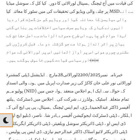
کی قیادت میں آج ٹیچنگ ہسپتال لورالائی کا دورہ کیا کل کے سوشل میڈیا
پر چلنے والی ویڈیو کی تحقیقات کی میں سٹور کا معائنہ کیا MSDسے آنے
والی میڈیسن کا معائنہ کیا اور ویڈیو کو من گھڑت قرار دیا
انہوں نے کہاں کہ ویڈیو صرف سیاسی اختلافات پر بنائی گئی
لہذا عوام کو چاہیے اس طرح جھوٹے الزامات سے اصل حقائق کے
بیان پر اثر انداز ہوتا ھے جو گزشتہ دو ماہ قبل کروڑوں کی
مشنری چوری ھوئی اس پر آواز اٹھائیں اس پر لورالائی کے عوام
اور سیاسی قیادت کیوں خاموش ہوگئے ہیں۔﴾﴿﴾﴿﴾
﴿خبرنامہ نمبر2200/2025لورالائی28مارچ ۔ ایڈیشنل ڈپٹی کمشنر
لورالائی نور علی خان کاکڑ کی زیر صدارت اپریل میں ہونے والی انسدادِ
پولیو مہم (NID) کے حوالے سے ایک اہم اجلاس منعقد ہوا، جس میں
تمام متعلقہ اسٹیک ہولڈرز نے شرکت کی۔ اجلاس میں ڈسٹرکٹ ہیلتھ
آفیسر ڈاکٹر عبدالحمیدلہڑی، ایم ایس ٹیچنگ ہسپتال، پی پی ایچ آئی کے
اہلکار ، ڈپٹی ڈسٹرکٹ ایجوکیشن آفیسر بہادر شاہ ناصر، ڈبلیو ایچ او کے
ڈی ایس او ، ڈپٹی ڈائریکٹر سوشل ویلفیئر، ڈپٹی ڈائریکٹر ایگریکلچر،
ڈپٹی ڈائریکٹر لائیو اسٹاک ڈاکٹر عبدالرحیم نیازی، ڈی ایس پی پولیس ،
فشریز، محکمہ جنگلات، سول سوسائٹی اور علماءکرام سمیت دیگر