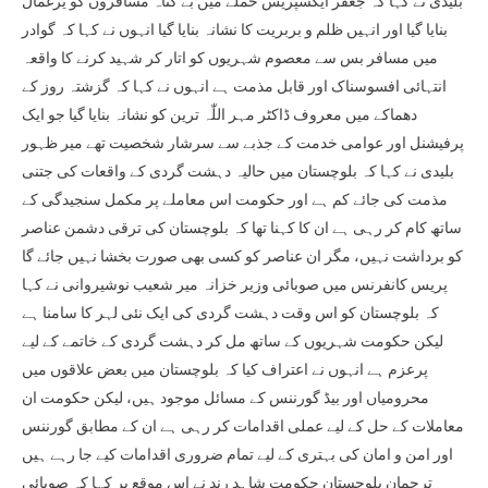
بلیدی نے کہا کہ جعفر ایکسپریس حملے میں بے گناہ مسافروں کو یرغمال
بنایا گیا اور انہیں ظلم و بربریت کا نشانہ بنایا گیا انہوں نے کہا کہ گوادر
میں مسافر بس سے معصوم شہریوں کو اتار کر شہید کرنے کا واقعہ
انتہائی افسوسناک اور قابل مذمت ہے انہوں نے کہا کہ گزشتہ روز کے
دھماکے میں معروف ڈاکٹر مہر اللّٰہ ترین کو نشانہ بنایا گیا جو ایک
پرفیشنل اور عوامی خدمت کے جذبے سے سرشار شخصیت تھے میر ظہور
بلیدی نے کہا کہ بلوچستان میں حالیہ دہشت گردی کے واقعات کی جتنی
مذمت کی جائے کم ہے اور حکومت اس معاملے پر مکمل سنجیدگی کے
ساتھ کام کر رہی ہے ان کا کہنا تھا کہ بلوچستان کی ترقی دشمن عناصر
کو برداشت نہیں، مگر ان عناصر کو کسی بھی صورت بخشا نہیں جائے گا
پریس کانفرنس میں صوبائی وزیر خزانہ میر شعیب نوشیروانی نے کہا
کہ بلوچستان کو اس وقت دہشت گردی کی ایک نئی لہر کا سامنا ہے
لیکن حکومت شہریوں کے ساتھ مل کر دہشت گردی کے خاتمے کے لیے
پرعزم ہے انہوں نے اعتراف کیا کہ بلوچستان میں بعض علاقوں میں
محرومیاں اور بیڈ گورننس کے مسائل موجود ہیں، لیکن حکومت ان
معاملات کے حل کے لیے عملی اقدامات کر رہی ہے ان کے مطابق گورننس
اور امن و امان کی بہتری کے لیے تمام ضروری اقدامات کیے جا رہے ہیں
ترجمان بلوچستان حکومت شاہد رند نے اس موقع پر کہا کہ صوبائی