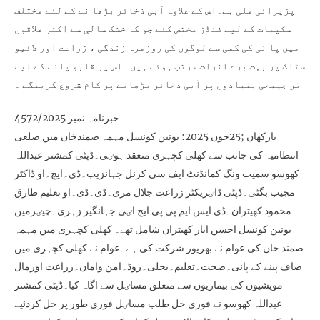
پزیرائی ملی ہے۔اس کے علاوہ آبی ذخائر بڑھا نے کے لئے مختلف
سکیمات کے لیے فنڈز مختص کئے جو کہ خشک سالی سے اکثر علاقوں
میں پا نی کی کمی سے لوگوں کی روزمرہ زندگی ، زراعت اور لائیو
سٹاک پر بہت برے اثرات مرتب ہوئے ہیں۔ اس پر قابو پانے کے لیے
تر جییحی بنیادوں پر آبی ذخائر بڑھانے پر کام شروع کرینگے ۔
خبرنامہ نمبر 4572/2025
بارکھان ;25جون 2025: یونین کونسل مہمہ صمندخان میں ضلعی
انتظامیہ کی جانب سے کھلی کچہری منعقد ہوٸی۔ڈپٹی کمشنر عبداللہ
کھوسو سمیت ونگ کمانڈنٹ ایف سی کرنل جہانزیب۔ڈی۔ایچ۔او ڈاکٹر
مجیب بگٹی۔ڈپٹی ڈاٸریکٹر زراعت جلال مری۔ڈی۔ڈی۔او تعلیم طارق
محمود کھیتران۔ڈی ایس ایم پی پی ایچ اٸی جہانگیر زہری۔چیٸرمین
یونین کونسل احسن ایاز کھیتران شامل تھے۔ کھلی کچہری میں مہمہ
صمند خان کی عوام نے بھرپور شرکت کی ہے۔عوام نے کھلی کچہری میں
صاف پینے کے پانی۔صحت۔تعلیم۔بجلی۔روڈ۔امن وامان۔زراعت اورمال
مویشیوں کی بیماریوں سے متعلق مساٸل سے اگاہ کیا۔ڈپٹی کمشنر
عبداللہ کھوسو نے فوری حل طلب مساٸل فوری طور پر حل کردئیے