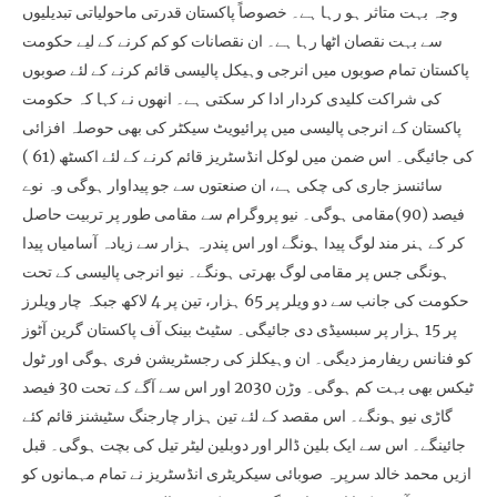
وجہ بہت متاثر ہو رہا ہے۔ خصوصاً پاکستان قدرتی ماحولیاتی تبدیلیوں
سے بہت نقصان اٹھا رہا ہے۔ ان نقصانات کو کم کرنے کے لیے حکومت
پاکستان تمام صوبوں میں انرجی وہیکل پالیسی قائم کرنے کے لئے صوبوں
کی شراکت کلیدی کردار ادا کر سکتی ہے۔ انھوں نے کہا کہ حکومت
پاکستان کے انرجی پالیسی میں پرائیویٹ سیکٹر کی بھی حوصلہ افزائی
کی جائیگی۔ اس ضمن میں لوکل انڈسٹریز قائم کرنے کے لئے اکسٹھ (61 )
سائنسز جاری کی چکی ہے، ان صنعتوں سے جو پیداوار ہوگی وہ نوے
فیصد (90)مقامی ہوگی۔ نیو پروگرام سے مقامی طور پر تربیت حاصل
کر کے ہنر مند لوگ پیدا ہونگے اور اس پندرہ ہزار سے زیادہ آسامیاں پیدا
ہونگی جس پر مقامی لوگ بھرتی ہونگے۔ نیو انرجی پالیسی کے تحت
حکومت کی جانب سے دو ویلر پر 65 ہزار، تین پر 4 لاکھ جبکہ چار ویلرز
پر 15 ہزار پر سبسیڈی دی جائیگی۔ سٹیٹ بینک آف پاکستان گرین آٹوز
کو فنانس ریفارمز دیگی۔ ان وہیکلز کی رجسٹریشن فری ہوگی اور ٹول
ٹیکس بھی بہت کم ہوگی۔ وڑن 2030 اور اس سے آگے کے تحت 30 فیصد
گاڑی نیو ہونگے۔ اس مقصد کے لئے تین ہزار چارجنگ سٹیشنز قائم کئے
جائینگے۔ اس سے ایک بلین ڈالر اور دوبلین لیٹر تیل کی بچت ہوگی۔ قبل
ازیں محمد خالد سرپرہ صوبائی سیکریٹری انڈسٹریز نے تمام مہمانوں کو