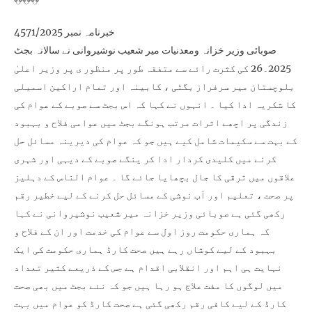
خبرنامہ نمبر 4571/2025
صوبائی وزیر خزانہ ومعدنیات میر شعیب نوشیروانی نے سالانہ بجٹ
2025۔26 کی کثرت رائے سے متفقہ طور پر منظور ی پر وزیر اعلیٰ
بلوچستان میر سرفراز بگٹی ، کابینہ اور تمام اراکین اسمبلی
کا شکریہ ادا کیا ۔ انہوں نے کہا کہ اس بجٹ سے صوبے کے عوام کی
زندگی پر اچھے اثرات مرتب ہونگے بجٹ میں عوامی فلاح و بہبود
کے بہت سے سکیمات شامل کیے ہیں جو کہ عوام کی دیرینہ مسائل حل
کرنے میں کلیدی کردار ادا کر ینگے صوبے کے دیہی اور شہری
علاقوں میں ترقی کا جال بچھایا جائے گا ۔ عوام الناس کے دہلیز
پر صحت ، تعلیم اور آب نوشی کے مسائل حل کرنے کے لیے خطیر رقم
رکھی گئی ہے صوبائی وزیر خزانہ میر شعیب نوشیروانی نے کہا
کہ ہماری حکومت روز اول سے عوام کی خدمت اور ان کے فلاح و
بہبود کے لیے کوشاں رہے ہیں صحت کارڈ ہماری حکومت کی ایک
نہایت ہی اہم اور انقلابی اقدام ہے جس کے ذریعے کثیر تعداد
میں لوگوں کا مفت علاج ہو رہا ہیں جو کہ نئے بجٹ میں بھی صحت
کارڈ کے لیے کافی رقم رکھی گئی ہے صحت کارڈ کو عوام میں بہت