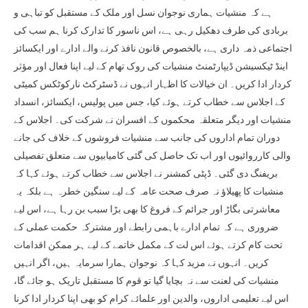
ہے کہ منشیات ہماری نوجوان نسل اور ملک کے مستقبل کو تباہی و
بربادی کی طرف دھکیل رہی ہے، اس ناسور کا تدارک کرنا ہم سب کی
اجتماعی ذمہ داری ہے، بالخصوص قانون نافذ کرنے والے ادارے اور ایکسائز
اینڈ ٹیکسیشن ڈیپارٹمنٹ منشیات کی روک تھام کے لیے اپنا فعال اور مؤثر
کردار ادا کریں۔ ان خیالات کا اظہار انہوں نے ڈسٹرکٹ نارکوٹکس کمیٹی
کے اجلاس سے خطاب کرتے ہوئے کیا، جس میں پولیس، ایکسائز، انسداد
منشیات اور دیگر متعلقہ محکموں کے افسران نے شرکت کی۔ اجلاس کے
دوران تمام اداروں کی جانب سے منشیات فروشوں کے خلاف کی جانے
والی کارروائیوں اور اب تک حاصل کی گئی کامیابیوں سے متعلق تفصیلی
بریفنگ دی گئی۔ ڈپٹی کمشنر نے اجلاس سے خطاب کرتے ہوئے کہا کہ
منشیات کا پھیلاؤ نہ صرف صحت عامہ کے لیے سنگین خطرہ ہے بلکہ یہ
معاشرتی بگاڑ اور جرائم کے فروغ کا بھی بڑا سبب بن رہا ہے، اس لیے
ضروری ہے کہ تمام ادارے باہمی رابطے اور مشترکہ حکمت عملی کے
تحت کام کرتے ہوئے اس لت کے مکمل خاتمے کے لیے ہر ممکن اقدامات
کریں۔ انہوں نے مزید کہا کہ نوجوان ہمارا سرمایہ ہیں، اگر انہیں
منشیات کی لعنت سے نہ بچایا گیا تو قوم کا مستقبل تاریک ہو جائے گا،
اس لیے تعلیمی اداروں، والدین اور علمائے کرام کو بھی اپنا کردار ادا کرنا