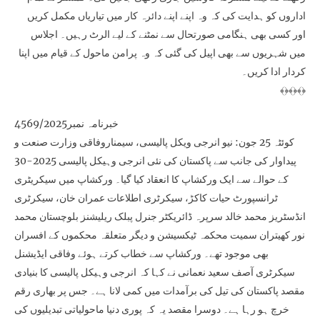
اداروں کو ہدایت کی کہ وہ اپنے اپنے دائرہ کار میں تیاریاں مکمل کریں
اور کسی بھی ہنگامی صورتحال سے نمٹنے کے لیے الرٹ رہیں۔ اجلاس
میں شہریوں سے بھی اپیل کی گئی کہ وہ پرامن ماحول کے قیام میں اپنا
کردار ادا کریں۔
﴾﴿﴾﴿﴾﴿
خبرنامہ نمبر4569/2025
کوئٹہ 25 جون: نیو انرجی ویکل پالیسی، سیمناروفاقی وزارت صنعت و
پیداوار کی جانب سے پاکستان کی نئی انرجی وہیکل پالیسی 2025-30
کے حوالے سے ایک ورکشاپ کا انعقاد کیا گیا۔ ورکشاپ میں سیکریٹری
ٹرانسپورٹ حیات کاکڑ، سیکرٹری اطلاعات عمران خان، سیکرٹری
انڈسٹریز محمد خالد سرپرہ ڈائریکٹر جنرل پبلک ریلیشنز بلوچستان محمد
نور کھیتران سمیت محکمہ ٹیکسیشن و دیگر متعلقہ محکموں کے افسران
بھی موجود تھے۔ ورکشاپ سے خطاب کرتے ہوئے وفاقی ایڈیشنل
سیکرٹری آصف سعید نعمانی نے کہا کہ انرجی وہیکل پالیسی کا بنیادی
مقصد پاکستان کی تیل کی برآمدات میں کمی لانا ہے۔ جس پر بھاری رقم
خرچ ہو رہا ہے۔ دوسرا مقصد یہ کہ پوری دنیا ماحولیاتی تبدیلیوں کی