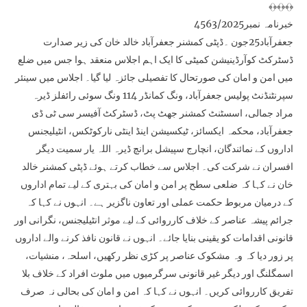
﴾﴿﴾﴿﴾﴿
خبرنامہ نمبر4563/2025
جعفرآباد25جون ۔ڈپٹی کمشنر جعفرآباد خالد خان کی زیر صدارت
ڈسٹرکٹ کوآرڈینیشن کمیٹی کا ایک اہم اجلاس منعقد ہوا جس میں ضلع
میں امن و امان کی صورتحال کا تفصیلی جائزہ لیا گیا۔ اجلاس میں سینئر
سپرنٹنڈنٹ پولیس جعفرآباد، ونگ کمانڈر 114 ونگ سوئی رائفلز ڈیرہ
مراد جمالی، اسسٹنٹ کمشنر جھٹ پٹ، ڈسٹرکٹ آفیسر سی ٹی ڈی
جعفرآباد، محکمہ ایکسائز، ٹیکسیشن اینڈ اینٹی نارکوٹکس، انٹیلیجنس
اداروں کے نمائندگان، انچارج سپیشل برانچ ڈیرہ اللہ یار سمیت دیگر
افسران نے شرکت کی۔ اجلاس سے خطاب کرتے ہوئے ڈپٹی کمشنر خالد
خان نے کہا کہ ضلعی سطح پر امن و امان کی بہتری کے لیے تمام اداروں
کے درمیان مربوط حکمت عملی اور تعاون ناگزیر ہے۔ انہوں نے کہا کہ
جرائم پیشہ عناصر کے خلاف کارروائی کے لیے موثر انٹیلیجنس، نگرانی اور
قانونی اقدامات کو یقینی بنایا جائے۔ انہوں نے قانون نافذ کرنے والے اداروں
پر زور دیا کہ وہ مشکوک عناصر پر کڑی نظر رکھیں، اسلحہ، منشیات،
اسمگلنگ اور دیگر غیر قانونی سرگرمیوں میں ملوث افراد کے خلاف بلا
تفریق کارروائی کریں۔ انہوں نے کہا کہ امن و امان کی بحالی نہ صرف