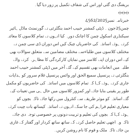
بریفنگ دی گئی اور اس کی شفاف تکمیل پر زور دیا گیا۔
﴾﴿﴾﴿﴾﴿
خبرنامہ نمبر4562/2025
چمن25جون ۔ ڈپٹی کمشنر حبیب احمد بنگلزئی نے گورنمنٹ ماڈل ہائیر
سیکنڈری اسکول چمن کا اچانک دورہ کیا انہوں نے تمام کلاسوں کا معائنہ
کرتے ہوئے اساتذہ کی حاضریاں چیک کیں اس دوران ڈی سی چمن نے
مختلف کلاسوں میں طلباءسے مختلف مضامین سے متعلق سوالات بھی
کیے اس دوران اپنے کلاسز میں نمایاں کارکردگی کا مظاہرہ کرنے والے
طلبہ میں انعامات بھی تقسیم کیے گئے آخر میں ڈپٹی کمشنر حبیب احمد
بنگلزئی نے پرنسپل سمیع الحق اور وائس پرنسپل غلام سرور کو ہدایات
جاری کرتے ہوئے کہا کہ تمام کلاسوں میں اساتذہ کی حاضریوں کو مکمل
طور پر یقینی بنایا جائے اور کمزور کلاسوں میں حال ہی میں تعینات کیے
گئے اساتذہ کو موثر طریقے سے کنٹرول میں رکھا جائے تاکہ بچوں کو
معیاری تعلیم فراہم کی جا سکے انہوں نے اساتذہ کیساتھ بات چیت کرتے
ہوئے کہا کہ بچوں کی تعلیم و تربیت دونوں پر خصوصی توجہ دی جائے
تاکہ وہ اچھی تعلیم حاصل کرنے کے ساتھ ساتھ کردار اور گفتار کے غازی
بن جائے تاکہ ملک و قوم کا نام روشن کریں۔