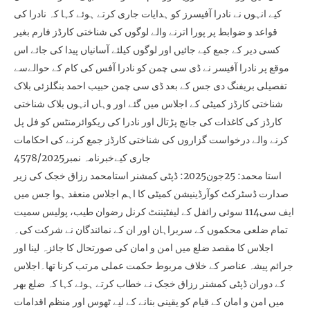
کیے انہوں نے نادرا آفیسرز کو ہدایات جاری کرتے ہوئے کہا کہ نادرا کی
قواعد و ضوابط پر پورا اترنے والے لوگوں کی شناختی کارڈز فارم بغیر
کسی دیر کے جمع کیے جائیں اور لوگوں کیلئے آسانیاں پیدا کی جائے اس
موقع پر نادرا آفیسر نے ڈی سی چمن کو نادرا آفس کی کام کے حوالےسے
تفصیلی بریفنگ دی جس کے بعد ڈی سی چمن حبیب احمد بنگلزئی بلاک
شناختی کارڈز کمیٹی کے اجلاس میں گئے اور وہاں انہوں بلاک شناختی
کارڈز کی کاغذات کی جانچ پڑتال اور نادرا کی ریکوائرمنٹس کو فل پل
کرنے والے درخواست گزاروں کی شناختی کارڈز جمع کرنے کی احکامات
جاری کیےخبرنامہ نمبر4578/2025
استا محمد: 25جون2025: ڈپٹی کمشنر استامحمد رزاق خجک کی زیر
صدارت ڈسٹرکٹ کوآرڈینیشن کمیٹی کا اہم اجلاس منعقد ہوا جس میں
ایف سی114 سوئی رائفل کے لیفٹیننٹ کرنل رضوان طیب، پولیس سمیت
تمام ضلعی محکموں کے سربراہان اور ان کے نمائندگان نے شرکت کی۔
اجلاس کا مقصد ضلع میں امن و امان کی صورتحال کا جائزہ لینا اور
جرائم پیشہ عناصر کے خلاف مربوط حکمت عملی مرتب کرنا تھا۔اجلاس
کے دوران ڈپٹی کمشنر رزاق خجک نے خطاب کرتے ہوئے کہا کہ ضلع بھر
میں امن و امان کے قیام کو یقینی بنانے کے لیے ٹھوس اور منظم اقدامات