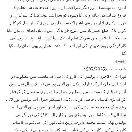
انہوں نے یونیسیف اور دیگر شراکت دار اداروں کی جانب سے تعلیم کے
فروغ کے لیے کی جانے والی کاوشوں کو سراہتے ہوئے کہا کہ سرکاری و
غیر سرکاری ادارے باہمی اشتراک سے تعلیمی بہتری کے لیے مل کر کام
کریں تاکہ ضلع نصیرآباد میں شرح خواندگی میں نمایاں اضافہ ممکن بنایا
جا سکے۔ اجلاس میں شریک تمام اسٹیک ہولڈرز نے اپنے اپنے اداروں کی
کارکردگی رپورٹ پیش کی اور آئندہ کے لائحہ عمل پر بھی اتفاق رائے کیا
گیا۔
﴾﴿﴾﴿﴾﴿
خبرنامہ نمبر4567/2025
لورالائی 25جون ۔ پولیس کی کاروائی: قتل کے مقدمے میں مطلوب دو
اشتہاری ملزمان گرفتارلورالائی. لورالائی پولیس نے ایک سال قبل پیش
آنے والے قتل کے مقدمے میں مطلوب دو اہم اشتہاری ملزمان کو گرفتار
کر کے بڑی کامیابی حاصل کر لی۔ڈپٹی انسپکٹر جنرل آف پولیس لورالائی
رینج ملک محمد سلیم لہڑی کی ہدایت اور ایس ایس پی لورالائی احمد
سلطان کے احکامات پر ایس ڈی پی او کلیم اللہ کاکڑ کی زیرنگرانی
پولیس تھانہ شہید محمد اشرف ترین سٹی لورالائی کی ٹیم نے کامیاب
کارروائی کی۔ کارروائی کی قیادت انسپکٹر ظہیر جمالی نے کی جبکہ