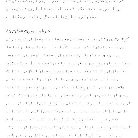
کرنے میں فکری رہنمائی ملے گی۔ علاوہ ازیں ٹریفک سیفٹی کے
چیلنجوں سے نمٹنے کیلئے متعلقہ تمام اداروں کے درمیان
مضبوط روابط بڑھانا مددگار ثابت ہو سکتا ہے.
خبرنامہ نمبر4575/2025
کوئٹہ 25 جون: گورنر بلوچستان جعفرخان مندوخیل کی کاوشوں کی
بدولت میں ڈسٹرکٹ ژوب میں ایک شاندار اسٹیڈیم قائم کیا جا
رہا ہے جس سے کھیلوں کے فروغ اور خاصکر نوجوانوں کو صحت
مندانہ سرگرمیوں میں مشغول ہونے کے مواقع میسر آئیں گے۔ ژوب
فٹ بال اور کرکٹ وغیرہ کے حوالے سے نوجوان کھلاڑیوں کا ایک
اہم مرکز ہے، تمام ضروری سہولیات فراہم کرنے سے وہ اپنی
صلاحیتوں میں نکھار پیدا کر سکتے ہیں اور اپنے صوبے کا نام
روشن کر سکتے ہیں. گورنر مندوخیل نے ایک بار پھر ژوب ڈسٹرکٹ
کو جدید تعلیم کا مرکز بنانے کی خواہش کا اظہار کیا۔ ژوب میں
دانش سکول کی حالیہ منظوری اس مقصد کے حصول کی جانب ایک اہم
قدم ہے۔ یہ اقدام ژوب کے لوگوں کیلئے نئے تعلیمی مواقع
کھولے گا جس سے وہ کوالٹی ایجوکیشن تک رسائی حاصل کر سکیں گے
اور تعلیمی ترقی کے ایک نئے مرحلے میں داخل ہو جائیں گے۔