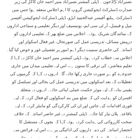
نصیرآباد:25جون ۔ ڈپٹی کمشنر نصیرآباد منیر احمد خان کاکڑ کی زیر
صدارت ڈسٹرکٹ ایجوکیشن گروپ کا اہم اجلاس منعقد ہوا جس میں
ڈسٹرکٹ ہیلتھ آفیسر عبدالحمید ابڑو، ڈپٹی ڈسٹرکٹ ایجوکیشن آفیسر
میل و فیمیل، آر ٹی سی ایم، یونیسیف اور دیگر تعلیمی و سماجی اداروں
کے نمائندگان شریک ہوئے۔ اجلاس میں ضلع بھر کے تعلیمی اداروں کو
درپیش مسائل، تدریسی عمل کی صورتحال، غیر فعال اسکولز اور
اساتذہ کی حاضری سمیت دیگر اہم امور پر تفصیلی غور و خوض کیا گیا۔
اجلاس سے خطاب کرتے ہوئے ڈپٹی کمشنر منیر احمد خان کاکڑ نے کہا کہ
تعلیم معاشرے کی ترقی کا ستون ہے، اس لیے تعلیمی میدان میں جاری
جدوجہد کو ہر صورت جاری رکھا جائے گا۔ انہوں نے کہا کہ گرمیوں کی
تعطیلات کے بعد اسکولوں میں تدریسی عمل کی بحالی اور تسلسل کو
یقینی بنانے کے لیے موثر حکمت عملی اپنائی جائے۔ انہوں نے متعلقہ
افسران کو ہدایت کی کہ ضلع میں بند اسکولوں کو فعال کرنے کے لیے
فوری اقدامات کیے جائیں اور ان کی کارکردگی کو مانیٹر کرنے کے لیے
باقاعدہ پلان تیار کیا جائے۔ ڈپٹی کمشنر نے غیر حاضر اساتذہ کے خلاف
سخت کارروائی کی ہدایت کرتے ہوئے کہا کہ بچوں کے مستقبل کا
انحصار اساتذہ کی ذمہ داریوں کی ادائیگی پر ہے، اس لیے فرائض سے
غفلت برتنے والے عملے کے ساتھ کسی قسم کی نرمی نہ برتی جائے۔