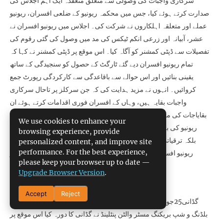
سرکاری واجبات کی وصولی سے متعلق منعقدہ ایک اہم اجلاس کی
صدارت کرتے ہوئے کیا، جس میں محکمہ ریونیو کے ضلعی افسران، ریونیو
عملے اور متعلقہ اہلکاروں نے شرکت کی۔ اجلاس میں ریونیو افسران نے
عشر، آبیانہ اور زرعی انکم ٹیکس کی مد میں وصول کی گئی رقوم کی
تفصیلات سے ڈپٹی کمشنر کو آگاہ کیا۔ اس موقع پر ڈپٹی کمشنر نے کہا کہ
تمام ریونیو افسران دیے گئے ٹارگٹ کے حصول کو سنجیدگی کے ساتھ
یقینی بنائیں اور اس حوالے سے باقاعدگی سے کارکردگی رپورٹ جمع
کروائیں۔ انہوں نے مزید ہدایت کی کہ جن سرکلز پر تاحال سرکاری
واجبات بقایہ ہیں، وہاں کے افسران فوری اقدامات کرتے ہوئے ان
بقایاجات کی مکمل وصولی کو ہر صورت ممکن بنائیں۔ انہوں نے کہا کہ
We use cookies to enhance your
ریونیو کی بہتر کارکردگی نہ صرف سرکاری نظام کو تقویت دیتی ہے
browsing experience, provide
بلکہ ترقیاتی منصوبوں میں مالی معاونت کا ذریعہ بھی بنتی ہے، لہٰذا
personalized content, and improve site
performance. For the best experience,
ریونیو افسران اپنی ذمہ داریوں کو قومی مفاد کے تحت ادا کریں اور
please keep your browser up to date —
کارکردگی کو مزید بہتر بنائیں۔
Upgrade Browser Version
.
خبرنامہ نمبر 4581/2025
Accept
Reject
گڈانی25جون2025:: انڈسٹری آل گلوبل یونین کے ڈائریکٹر برائے شپ
بلڈنگ و شپ بریکنگ مسٹر والٹن پنٹلینڈ نے گڈانی کا دورہ کیا اس موقع پر