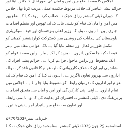
اجلاس کا مقصد ضلع میں امن و امان کی صورتحال کا جائزہ لینا اور
جرائم پیشہ عناصر کے خلاف مربوط حکمت عملی مرتب کرنا تھا۔اجلاس
کے دوران ڈپٹی کمشنر رزاق خجک نے خطاب کرتے ہوئے کہا کہ ضلع بھر
میں امن و امان کے قیام کو یقینی بنانے کے لیے ٹھوس اور منظم اقدامات
جاری ہیں۔ انہوں نے بتایا کہ وزیر اعلیٰ بلوچستان اور چیف سیکریٹری
بلوچستان کی ہدایات کی روشنی میں ڈسٹرکٹ کوآرڈینیشن کمیٹی کو
مکمل طور پر فعال اور منظم بنایا گیا ہے تاکہ عوامی مفاد میں بہتر
فیصلے کیے جا سکیں۔انہوں نے مزید کہا کہ ہمارا اولین مقصد عوام کو
ایک محفوظ اور پرامن ماحول فراہم کرنا ہے۔ جرائم پیشہ افراد کی
نشاندہی اور ان کے خلاف کارروائی کے لیے عوام کا قانون نافذ کرنے والے
اداروں سے بھرپور تعاون ناگزیر ہے۔ انہوں نے کہا کہ امن کے قیام کے لیے
عوام اور اداروں کے درمیان رابطے کو مضبوط بنایا جا رہا ہے۔اجلاس میں
تمام اداروں نے اپنی اپنی کارکردگی اور امن و امان سے متعلق اقدامات
پر بریفنگ دی۔ ڈپٹی کمشنر نے افسران کو ہدایت کی کہ وہ باہمی رابطے
اور تعاون سے ضلع میں پائیدار امن یقینی بنائیں۔
خبرنامہ نمبر4579/2025
استامحمد 25 جون 2025: ڈپٹی کمشنر استامحمد رزاق خان خجک نے کہا