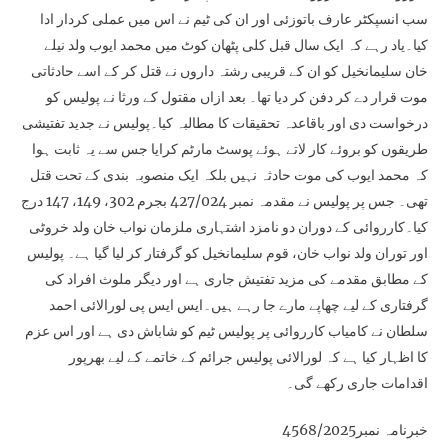
سب انسپکٹر عارف باتوزئی اور ان کی ٹیم نے اس میں عملی کردار ادا
کیا۔یاد رہے کہ ایک سال قبل کلی پٹھان کوٹ میں محمد ایوب ولد نیلے
خان سلیمانخیل کو ان کے قریبی رشتہ داروں نے قتل کر کے اسے حادثاتی
موت قرار دے کر دفن کر دیا تھا۔ بعد ازاں مقتول کے ورثا نے پولیس کو
درخواست دی اور باقاعدہ تحقیقات کا مطالبہ کیا۔پولیس نے جدید تفتیشی
طریقوں کو بروئے کار لاتے ہوئے پوسٹ مارٹم کرایا جس سے یہ ثابت ہوا
کہ محمد ایوب کی موت حادثہ نہیں بلکہ ایک منصوبہ بندی کے تحت قتل
تھی۔ جس پر پولیس نے مقدمہ نمبر 427/024 بجرم 302، 149، 147 درج
کیا۔کارروائی کے دوران دو نامزد اشتہاری ملزمان نواب خان ولد خروٹی
اور توران ولد نواب خان، قوم سلیمانخیل کو گرفتار کر لیا گیا ہے۔ پولیس
کے مطابق مقدمے کی مزید تفتیش جاری ہے اور دیگر ملوث افراد کی
گرفتاری کے لیے چھاپے مارے جا رہے ہیں۔ایس ایس پی لورالائی احمد
سلطان نے کامیاب کارروائی پر پولیس ٹیم کو شاباش دی ہے اور اس عزم
کا اظہار کیا ہے کہ لورالائی پولیس جرائم کے خاتمے کے لیے بھرپور
اقدامات جاری رکھے گی۔
خبرنامہ نمبر4568/2025