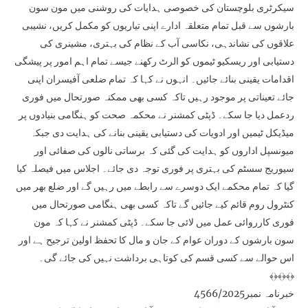
سیکرٹری بلوچستان کی خصوصی ہدایات کی روشنی میں مون سون
بارشوں سے قبل تمام متعلقہ ادارے اپنی تیاریوں کو مکمل کریں، نشیبی
علاقوں کی نشاندہی، نکاسی آب کے نظام کی بہتری، مشینری کی
دستیابی اور ریسکیو ٹیموں کو الرٹ رکھنے جیسے تمام اہم امور پر پیشگی
اقدامات یقینی بنائے جائیں۔ انہوں نے کہا کہ تمام ضلعی آفیسران اپنی
جائے تعیناتی پر موجود رہیں تاکہ کسی بھی ممکنہ صورتحال میں فوری
ردعمل دیا جا سکے۔ ڈپٹی کمشنر نے محکمہ صحت کو ہنگامی بنیادوں پر
میڈیکل ٹیمیں اور ادویات کی دستیابی یقینی بنانے کی ہدایت دی جبکہ
میونسپل اداروں کو ہدایت کی گئی کہ برساتی نالوں کی صفائی اور
سیوریج سسٹم کی بہتری پر فوری توجہ دی جائے۔ اجلاس میں فیصلہ کیا
گیا کہ تمام محکمے ایک دوسرے سے رابطے میں رہیں گے اور ضلع بھر میں
کنٹرول روم قائم کیے جائیں گے تاکہ کسی بھی ہنگامی صورتحال میں
فوری کارروائی عمل میں لائی جا سکے۔ ڈپٹی کمشنر نے کہا کہ مون
سون بارشوں کے دوران عوام کے جان و مال کا تحفظ اولین ترجیح ہے اور
اس حوالے سے کسی قسم کی کوتاہی برداشت نہیں کی جائے گی۔
﴾﴿﴾﴿﴾﴿
خبرنامہ نمبر4566/2025