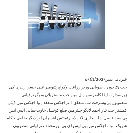
خبرنامہ نمبر4561/2025
حب 25جون ۔ صوبائی وزیر زراعت وکوآپریٹیومیر علی حسن زہری کی
زیرصدارت لیڈا کانفرنس ہال میں حب ماسٹرپلان ودیگرترقیاتی
منصوبوں پر پیشرفت سے متعلق اہم اجلاس منعقد ہوا،اجلاس میں ڈپٹی
کمشنر حب نثار احمد لانگو چیئرمین ضلع کونسل جاویدجمالی ایس ایس
پی سید فاضل شاہ بخاری لائن ڈیپارٹمنٹس افسران اور دیگر ضلعی حکام
شریک ہوئے اجلاس میں پی ایس ڈی پی اورمختلف ترقیاتی منصوبوں