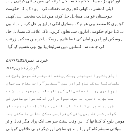
اورکچھ بڑے مسلے حکام بالا سے حل کرانے کی یقین دہانی کراٸی ہے۔
ڈپٹی کمشنر نے کھلی کچہری سےخطاب کرتے ہوۓ کہا کہ حکومت
بلوچستان عوامی مساٸل حل کرنے میں نہایت سنجیدہ ہے۔کھلی
کچہری کا مقصد بھی عوام کے مساٸل انکی دہلیز پر حل کرنا ہے۔انہوں
نے کہا عوام حکومتی اداروں سے تعاون کریں۔ تاکہ علاقے کے مساٸل حل
ہوسکیں اور امن و امان کی فضا قاٸم ہوسکے۔اخر میں محکمہ زرعت
کی جانب سے کسانوں میں سرٹیفاٸیڈ بیج بھی تقسیم کیا گیا۔
خبرنامہ نمبر4573/2025
گوادر 25جون2025:
ایگزیکٹیو انجینیئر پبلک ہیلتھ انجینئرنگ مومن بلوچ نے
انکشاف کیا ہے کہ ضلع گوادر میں “سنٹ سر” واحد مقام ہے جہاں
زیرِ زمین پینے کے صاف پانی کی وافر مقدار موجود ہے۔ ان کے
مطابق یہ ذخیرہ نہ صرف جیوانی اور اس کے نواحی علاقوں کی
ضروریات پوری کرنے کے لیے کافی ہے بلکہ اسے توسیع دے کر
گوادر شہر تک بھی پانی کی فراہمی ممکن بنائی جا سکتی ہے۔
مومن بلوچ کا کہنا تھا کہ اس وقت سنٹ سر سے ایک پرانا مگر فعال واٹر
سپلائی سسٹم کام کر رہا ہے، جو ساجی اور دیگر دیہی علاقوں کو پانی