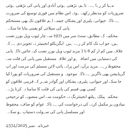
مہیا کر رہا ہے۔ تاہم، بڑھتی ہوئی آبادی اور پانی کی بڑھتی ہوئی
ضروریات کو مدنظر رکھتے ہوئے اس نظام میں فوری توسیع کی ضرورت
ہے تاکہ جیوانی، پلیری اور پشکان جیسے اہم علاقوں تک بھی مستحکم
پانی کی سپلائی کو یقینی بنایا جا سکے۔
محکمے کے مطابق، سنٹ سر میں 1971 سے چار ٹیوب ویل بورز نصب
ہیں، جو اب تک کام کر رہے ہیں۔ایگزیکٹو انجینیئر نے تجویز دی ہے کہ
علاقے میں کم از کم 6 تا 7 مزید ٹیوب ویل بورز نصب کیے جائیں تاکہ پانی
کی دستیابی میں اضافہ ہو اور علاقہ مستقبل میں پانی کی قلت سے
محفوظ رہے۔مزید برآں، اس پرانے پائپ لائن سسٹم کی مرمت اور اپ
گریڈیشن بھی ناگزیر ہے تاکہ موجودہ و مستقبل کی ضروریات کو پورا کیا
جا سکے اور جیوانی، پلیری، پشکان اور گوادر شہر کے قریبی علاقوں کو
کسی بھی قسم کی پانی کی قلت کا سامنا نہ کرنا پڑے۔
محکمہ پبلک ہیلتھ انجینئرنگ نے حکومت سے اس منصوبے کو ترجیحی
بنیادوں پر مکمل کرنے کی درخواست کی ہے تاکہ عوام کو صاف، محفوظ
اور مسلسل پانی کی سہولت دستیاب ہو سکے۔
خبرنامہ نمبر 4574/2025