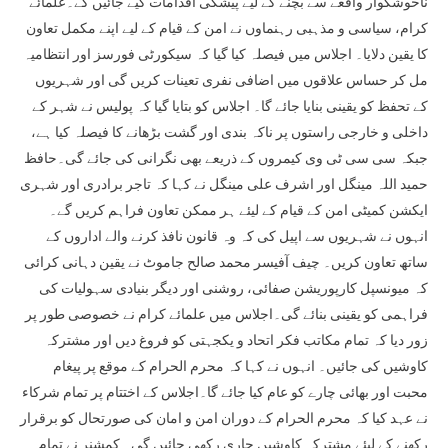
ناخوشگوار واقعے سے بچنے کے لیے پیشگی اقدامات کیے جائیں گے۔علمائے
کرام، سیاسی و مذہبی رہنماوں نے امن کے قیام کے لیے اپنے مکمل تعاون
کا یقین دلایا۔ اجلاس میں فیصلہ کیا گیا کہ سیکورٹی فورسز اور انتظامیہ
مل کر حساس علاقوں میں اضافی نفری تعینات کریں گی اور شہریوں
کے تحفظ کو یقینی بنایا جائے گا۔ اجلاس کو بتایا گیا کہ پولیس نے شہر کے
داخلی و خارجی راستوں پر ناکہ بندی اور گشت بڑھانے کا فیصلہ کیا ہے،
جبکہ سی سی ٹی وی کیمروں کے ذریعے بھی نگرانی کی جائے گی۔حافظ
حمید اللہ مینگل اور اشرف علی مینگل نے کہا کہ تاجر برادری اور شہری
ایکشن کمیٹی امن کے قیام کے لیئے ہر ممکن تعاون فراہم کریں گے۔
انہوں نے شہریوں سے اپیل کی کہ وہ قانون نافذ کرنے والے اداروں کے
ساتھ تعاون کریں۔ چیف آفیسر محمد صالح جاموٹ نے یقین دہانی کرائی
کہ میونسپل کارپوریشن صفائی، روشنی اور دیگر بنیادی سہولیات کی
فراہمی کو یقینی بنائے گی۔اجلاس میں علمائے کرام نے خصوصی طور پر
زور دیا کہ تمام مکاتب فکر اتحاد و یکجہتی کو فروغ دیں اور مشترکہ
کاوشیں کی جائیں۔ انہوں نے کہا کہ محرم الحرام کے موقع پر پیغام
محبت اور بھائی چارے کو عام کیا جائے گا۔اجلاس کے اختتام پر تمام شرکاء
نے عہد کیا کہ محرم الحرام کے دوران امن و امان کی صورتحال کو برقرار
رکھنے کے لیئے مشترکہ کاوشیں جاری رکھی جائیں گی۔ کمشنر نے تمام