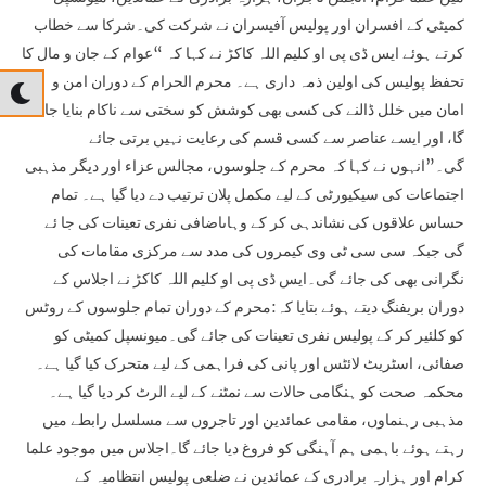
کمیٹی کے افسران اور پولیس آفیسران نے شرکت کی۔شرکا سے خطاب
کرتے ہوئے ایس ڈی پی او کلیم اللہ کاکڑ نے کہا کہ “عوام کے جان و مال کا
تحفظ پولیس کی اولین ذمہ داری ہے۔ محرم الحرام کے دوران امن و
امان میں خلل ڈالنے کی کسی بھی کوشش کو سختی سے ناکام بنایا جائے
گا، اور ایسے عناصر سے کسی قسم کی رعایت نہیں برتی جائے
گی۔”انہوں نے کہا کہ محرم کے جلوسوں، مجالس عزاء اور دیگر مذہبی
اجتماعات کی سیکیورٹی کے لیے مکمل پلان ترتیب دے دیا گیا ہے۔ تمام
حساس علاقوں کی نشاندہی کر کے وہاںاضافی نفری تعینات کی جا ئے
گی جبکہ سی سی ٹی وی کیمروں کی مدد سے مرکزی مقامات کی
نگرانی بھی کی جائے گی۔ایس ڈی پی او کلیم اللہ کاکڑ نے اجلاس کے
دوران بریفنگ دیتے ہوئے بتایا کہ:محرم کے دوران تمام جلوسوں کے روٹس
کو کلئیر کر کے پولیس نفری تعینات کی جائے گی۔میونسپل کمیٹی کو
صفائی، اسٹریٹ لائٹس اور پانی کی فراہمی کے لیے متحرک کیا گیا ہے۔
محکمہ صحت کو ہنگامی حالات سے نمٹنے کے لیے الرٹ کر دیا گیا ہے۔
مذہبی رہنماوں، مقامی عمائدین اور تاجروں سے مسلسل رابطے میں
رہتے ہوئے باہمی ہم آہنگی کو فروغ دیا جائے گا۔اجلاس میں موجود علما
کرام اور ہزارہ برادری کے عمائدین نے ضلعی پولیس انتظامیہ کے