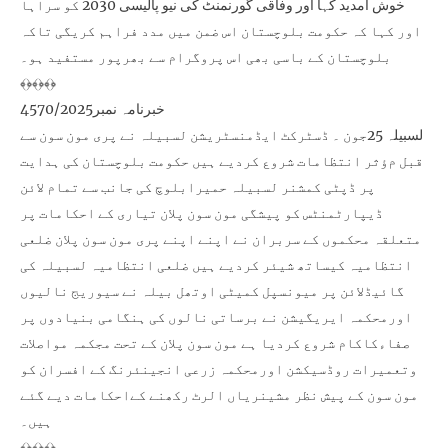
خوش آمدید کہا اور وفاقی گورنمنٹ کی نیو پالیسی 2030 کو سراہا
اور کہا کہ حکومت بلوچستان اس ضمن میں مدد فراہم کریگی تاکہ
بلوچستان کے باسی بھی اس پروگرام سے بھرپور مستفید ہو۔
﴾﴿﴾﴿﴾﴿
خبرنامہ نمبر4570/2025
لسبیلہ 25جون ۔ ڈسٹرکٹ ایڈمنسٹریشن لسبیلہ نے پری مون سون سے
قبل مﺅثر انتظامات شروع کردیے ہیں حکومت بلوچستان کی ہدایت
پر ڈپٹی کمشنر لسبیلہ حمیرابلوچ کی جانب سے تمام لائن
ڈیپارٹمنٹس کو پیشگی مون سون پلان تیاری کے احکامات پر
متعلقہ محکموں کے سربران نے اپنے اپنے پری مون سون پلان ضلعی
انتظامیہ کیساتھ شیئر کردیے ہیں ضلعی انتظامیہ لسبیلہ کی
گائیڈلائن پر میونسپل کمیٹی اوتھل بیلہ نے سیوریج نالیوں
اورمحکمہ ایریگیشن نے برساتی نالوں کی ہنگامی بنیادوں پر
صفاءکاکام شروع کردیا ہے مون سون پلان کے تحت مجکمہ مواصلات
وتعمیرات روڈسیکشن اورمحکمہ زرعی انجینئرنگ کے افسران کو
مون سون کے پیش نظر مشینریاں الرٹ رکھنے کےاحکامات دیے گئے
ہیں۔
﴾﴿﴾﴿﴾﴿