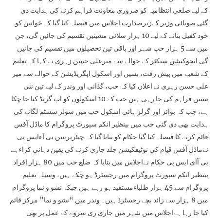
کے لیے ضلعی انتظامیہ کو ضروری معاونت فراہم کرنے کی ہدایت دی
گئی صوبائی وزیر کےزیرصدارت اجلاس میں فیصلہ کیا گیا کہ خواتین کو
خود کفیل بنانے کے لیے 10 ہزار سلائی مشینیں تقسیم کی جائیں گی، جن
میں سے 5 ہزار حب شہر اور باقی تین تحصیلوں میں تقسیم کی جائیں
گی ایجوکیشن سیکٹر کے حوالے سے میرعلی حسن زہری نے کہا کہ تعلیم
کے شعبے میں پیش رفت، بسیں اور اسکول اپگریڈیشن کے حوالے سے میر
علی حسن زہری نے اعلان کیا کہ حب، گڈانی اور وندر کے لیے تین نئی
بسیں فراہم کی جا رہی ہیں حب کے 10 اسکولوں کو اپ گریڈ کیا جا چکا
ہے، جب کہ بوائز اور گرلز ہائی اسکول حب میں سولر سسٹم لگانے کی
ہدایت بھی دی گئی حب میں بینظیر انکم سپورٹ پروگرام کا ماڈل آفس
قائم کرنے کا فیصلہ کیا گیا حکام کو بتایا گیا کہ چیئرپرسن بی آءایس پی
نےماڈل آفس قیام کی نوٹیفکیشن جلد جاری کرنے کی یقین دہانی کراءہے
بی آای ایس پی حکام نےاجلاس میں بتایا کہ ضلع حب میں 80 ہزار افراد
بینظیر انکم سپورٹ پروگرام میں رجسٹرڈ ہو چکے ہیں، وسیلہ تعلیم
پروگرام سے 45 ہزار طلباءمستفید ہو رہے ہیں جبکہ نشو و نما پروگرام
میں 8 ہزار سے زائد بچے رجسٹرڈ ہیں۔ وندر میں “نشو و نما” مرکز قائم
کیا جا رہا ہےاجلاس میں شہر میں جاری ری سروے کے عمل پر بھی