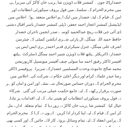
خضدار25 جون ۔ کمشنر قلات ڈویژن شاہزیب خان کاکڑ کی سربراہی
میں محرم الحرام کے سلسلے میں فول پروف سیکورٹی انتظامات اور
امن کے قیام کے لیئے خضدار میں ایک اہم اجلاس منعقد ہوا۔ اجلاس میں
ایڈیشنل کمشنر اعجاز احمد جعفر، ڈپٹی کمشنر خضدار یاسر اقبال دشتی
ڈی آئی جی قلات رینج عبدالحمید کوسہ، صدر انجمن تاجران خضدار
حافظ حمید اللہ مینگل، ال پارٹی شہری ایکشن کمیٹی کے چیئرمین
اشرف علی مینگل، جنرل سیکرٹری قدیر احمدزہری ایس ایس پی
خضدار، ڈائریکٹر ہیلتھ قلات ڈویژن شبیر احمد مینگل ڈسٹرکٹ ہیلتھ
افیسر ڈاکٹر رفیق احمد سا سولی چیف آفیسر میونسپل کارپوریشن
محمد صالح جاموٹ،وحدت المسلمین خضدارکے سربراہ پروفیسر ڈاکٹر
رضا حیدر علمائے کرام اور دیگر اعلیٰ حکام نے شرکت کی۔اجلاس میں
محرم الحرام کے دوران حساس صورتحال سے نمٹنے اور امن و امان کو ہر
صورت برقرار رکھنے کے لیے جامع حکمت عملی مرتب کی گئی۔ شرکاء
نے فول پروف سیکورٹی انتظامات کو یقینی بنانے کے لیے اقدامات پر تبادلہ
خیال کیا۔ کمشنر شاہزیب خان کاکڑ نے زور دیا کہ تمام متعلقہ ادارے مل
کر امن کے قیام کے لیے اپنا کردار ادا کریں۔ انہوں نے کہا کہ محرم الحرام
کے پرامن انعقاد کے لیے تمام وسائل بروئے کار لائے جائیں گے اور کسی بھی