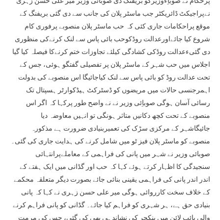
پرحکام نے صوباِءوزیرکو بریفنگ دی صوبائی وزیر میر علی حسن زہری
نےپراجیکٹ ڈائریکٹر جب ماسٹر پلان کی جانب سے دی گئی بریفنگ کے
موقع پراحکامات جاری کئی کہ حب ماسٹر پلان منصوبے پرفوری کام
شروع کیا جائےاورعدالت روڈکوحب بائی پاس سے لنک کرنےکی منظوری
دی گئیءعدالت روڈکی کشادگی کیلئے تجاوزات ختم کرنےکا فیصلہ کیا گیا
اجلاس میں حب شہر کے ماسٹر پلان پر تفصیلی گفتگو ہوئی، جس کے
تحت عدالت روڈ کو بائی پاس سے لنک کیاجائیگا اس منصوبے کی بدولت
اہمرجنسی حالات میں مریضوں کو ڈسٹرکٹ ہیڈکوارٹر ہسپتال تک
رسائی آسان ہوگی صوباِئی وزیر نے نے واضح طور پرکہا کہ اگر اس
منصوبے کے تحت کچھ دکانیں متاثر ہونگی تو انہیں معاوضہ دیا
جائیگاشہر کے مرکزی سڑک کی تعمیربنیادی ضرورت ہے مذکورہ
منصوبے کو ماسٹر پلان فیز ٹو میں شامل کرنے کی ہدایت جاری کی گئی۔
صوبائی وزیر نے شہر میں پانی کی فراہمی کے معاملےپرانتہائی
سنجیدگی کا اظہار کرتے ہوئے کہا کہ حب اور گڈانی میں ایک ہفتے کے
اندر اندر پانی کی فراہمی یقینی بنائی جائے بصورت دیگر متعلقہ محکمے
کے خلاف سخت کارروائی ہوگی میر علی حسن زہری نے کہا کہ پانی
بنیادی حق ہے، ہر شہری کو فراہم کیا جائے۔ گڈانی کو پانی فراہم کرنے
والی پائپ لائن میں پنکچر کی نشاندہی بھی کی گئی، جس کی مرمت