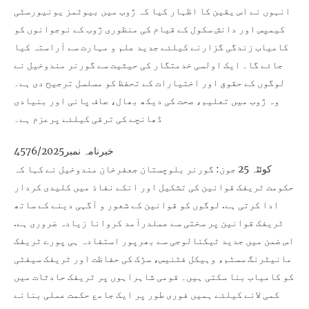
انہوں نے اس یقین کا اظہار کیا کہ ژوب میں بیوٹمز یونیورسٹی
کیمپس اور دانش سکول کے قیام کی منظوری ژوب کے نوجوانوں کو
کامیاب زندگی گزارنے کیلئے جدید علم و مہارت سے آراستہ کیا
جائے گا۔ ایک اولسی خدمتگار کی حیثیت سے گورنر مندوخیل نے
لوگوں کے حقوق اور اختیارات کے تحفظ کو مسلسل ترجیح دی ہے۔
وہ ژوب میں تعلیم، صحت کی دیکھ بھال، صاف پانی اور بنیادی
ڈھانچے کی ترقی کیلئے پرعزم ہے۔
خبرنامہ نمبر4576/2025
کوئٹہ 25 جون: گورنر بلوچستان جعفرخان مندوخیل نے کہا کہ
حکومت ٹریفک قوانین کی تشکیل اور انکے نفاذ میں کلیدی کردار
ادا کرتی ہے. لوگوں کو قوانین کے شعور و آگہی دینے کے ساتھ
ٹریفک قوانین پر سختی سے عملدرآمد کروانا زیادہ ضروری ہے.
اس ضمن میں جدید ٹیکنالوجی سے بھرپور استفادہ ہی پورے ٹریفک
مانیٹرنگ سسٹم، وہیکل فٹنیس، سڑک کی حفاظت اور ٹریفک سیفٹی
کو کامیاب بنا سکتی ہیں۔ قومی شاہراہوں پر ٹریفک حادثات میں
کمی لانے کیلئے ہمیں فوری طور پر ایک جامع حکمت عملی بنانے