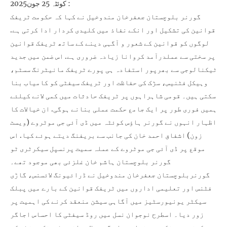
کوئٹہ 25 جون2025 :
گورنر بلوچستان جعفرخان مندوخیل نے کہا کہ حکومت ٹریفک
قوانین کی تشکیل اور انکے نفاذ میں کلیدی کردار ادا کرتی ہے.
لوگوں کو قوانین کے شعور و آگہی دینے کے ساتھ ٹریفک قوانین
پر سختی سے عملدرآمد کروانا زیادہ ضروری ہے. اس ضمن میں جدید
ٹیکنالوجی سے بھرپور استفادہ ہی پورے ٹریفک مانیٹرنگ سسٹم،
وہیکل فٹنیس، سڑک کی حفاظت اور ٹریفک سیفٹی کو کامیاب بنا
سکتی ہیں۔ قومی شاہراہوں پر ٹریفک حادثات میں کمی لانے کیلئے
ہمیں فوری طور پر ایک جامع حکمت عملی بنانے ہوگی. ان خیالات کا
اظہار انہوں نے گورنر ہاؤس کوئٹہ میں ڈی آئی جی موٹروے (ویسٹ
زون) اشفاق احمد خان کی جانب سے بریفنگ دیتے ہوئے کیا. اس
موقع پر ڈی آئی جی موٹروے کے عملہ سمیت پرنسپل سیکرٹری ٹو
گورنر بلوچستان ہاشم خان غلزئی بھی موجود تھے۔
گورنربلوچستان جعفرخان مندوخیل نے ڈرائیونگ لائسنس، گاڑی
فٹنس اور تعلیمی اداروں میں ٹریفک قوانین کے بارے میں پبلک
سیکٹر یونیورسٹیز میں آگاہی سیشن منعقد کرنے کی اہمیت پر
زور دیا۔ اسطرح نوجوان نسل میں روڈ سیفٹی کا احساس اجاگر