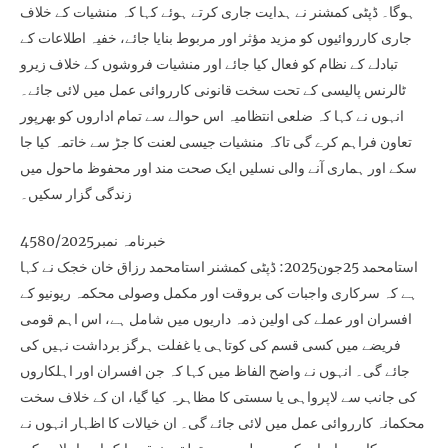
ہوگا۔ ڈپٹی کمشنر نے ہدایت جاری کرتے ہوئے کہا کہ منشیات کے خلاف
جاری کارروائیوں کو مزید مؤثر اور مربوط بنایا جائے، خفیہ اطلاعات کے
تبادلے کے نظام کو فعال کیا جائے اور منشیات فروشوں کے خلاف زیرو
ٹالرنس پالیسی کے تحت سخت قانونی کارروائی عمل میں لائی جائے۔
انہوں نے کہا کہ ضلعی انتظامیہ اس حوالے سے تمام اداروں کو بھرپور
تعاون فراہم کرے گی تاکہ منشیات جیسی لعنت کا جڑ سے خاتمہ کیا جا
سکے اور ہماری آنے والی نسلیں ایک صحت مند اور محفوظ ماحول میں
زندگی گزار سکیں۔
خبرنامہ نمبر4580/2025
استامحمد 25جون2025: ڈپٹی کمشنر استامحمد رزاق خان خجک نے کہا
ہے کہ سرکاری واجبات کی بروقت اور مکمل وصولی محکمہ ریونیو کے
افسران اور عملے کی اولین ذمہ داریوں میں شامل ہے، اس اہم قومی
فریضے میں کسی قسم کی کوتاہی یا غفلت ہرگز برداشت نہیں کی
جائے گی۔ انہوں نے واضح الفاظ میں کہا کہ جن افسران اور اہلکاروں
کی جانب سے لاپرواہی یا سستی کا مظاہرہ کیا گیا، ان کے خلاف سخت
محکمانہ کارروائی عمل میں لائی جائے گی۔ ان خیالات کا اظہار انہوں نے