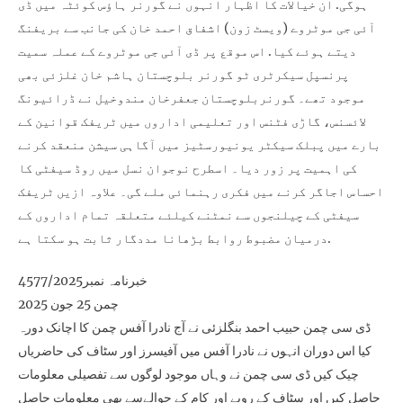
ہوگی. ان خیالات کا اظہار انہوں نے گورنر ہاؤس کوئٹہ میں ڈی
آئی جی موٹروے (ویسٹ زون) اشفاق احمد خان کی جانب سے بریفنگ
دیتے ہوئے کیا. اس موقع پر ڈی آئی جی موٹروے کے عملہ سمیت
پرنسپل سیکرٹری ٹو گورنر بلوچستان ہاشم خان غلزئی بھی
موجود تھے۔ گورنربلوچستان جعفرخان مندوخیل نے ڈرائیونگ
لائسنس، گاڑی فٹنس اور تعلیمی اداروں میں ٹریفک قوانین کے
بارے میں پبلک سیکٹر یونیورسٹیز میں آگاہی سیشن منعقد کرنے
کی اہمیت پر زور دیا۔ اسطرح نوجوان نسل میں روڈ سیفٹی کا
احساس اجاگر کرنے میں فکری رہنمائی ملے گی۔ علاوہ ازیں ٹریفک
سیفٹی کے چیلنجوں سے نمٹنے کیلئے متعلقہ تمام اداروں کے
درمیان مضبوط روابط بڑھانا مددگار ثابت ہو سکتا ہے.
خبرنامہ نمبر4577/2025
چمن 25 جون 2025
ڈی سی چمن حبیب احمد بنگلزئی نے آج نادرا آفس چمن کا اچانک دورہ
کیا اس دوران انہوں نے نادرا آفس میں آفیسرز اور سٹاف کی حاضریاں
چیک کیں ڈی سی چمن نے وہاں موجود لوگوں سے تفصیلی معلومات
حاصل کیں اور سٹاف کے رویے اور کام کے حوالےسے بھی معلومات حاصل