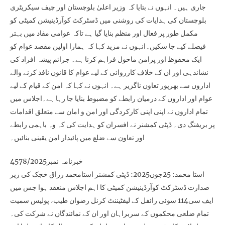
جاری ہیں۔ انہوں نے بتایا کہ وزیر اعلیٰ بلوچستان اور چیف سیکریٹری
بلوچستان کی ہدایات کی روشنی میں ڈسٹرکٹ کوآرڈینیشن کمیٹی کو
مکمل طور پر فعال اور منظم بنایا گیا ہے تاکہ عوامی مفاد میں بہتر
فیصلے کیے جا سکیں۔انہوں نے مزید کہا کہ ہمارا اولین مقصد عوام کو
ایک محفوظ اور پرامن ماحول فراہم کرنا ہے۔ جرائم پیشہ افراد کی
نشاندہی اور ان کے خلاف کارروائی کے لیے عوام کا قانون نافذ کرنے والے
اداروں سے بھرپور تعاون ناگزیر ہے۔ انہوں نے کہا کہ امن کے قیام کے لیے
عوام اور اداروں کے درمیان رابطے کو مضبوط بنایا جا رہا ہے۔اجلاس میں
تمام اداروں نے اپنی اپنی کارکردگی اور امن و امان سے متعلق اقدامات
پر بریفنگ دی۔ ڈپٹی کمشنر نے افسران کو ہدایت کی کہ وہ باہمی رابطے
اور تعاون سے ضلع میں پائیدار امن یقینی بنائیں۔
خبرنامہ نمبر4578/2025
استا محمد: 25جون2025: ڈپٹی کمشنر استامحمد رزاق خجک کی زیر
صدارت ڈسٹرکٹ کوآرڈینیشن کمیٹی کا اہم اجلاس منعقد ہوا جس میں
ایف سی114 سوئی رائفل کے لیفٹیننٹ کرنل رضوان طیب، پولیس سمیت
تمام ضلعی محکموں کے سربراہان اور ان کے نمائندگان نے شرکت کی۔