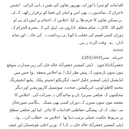
اقدامات کو سراہا اور اپنے بھرپور تعاون کی یقین دہانی کرائی۔ انجمن
تاجران کے نمائندوں نے بھی امن و امان کی فضا کو برقرار رکھنے کے لیے
ہر ممکن تعاون کا عزم ظاہر کیا۔اجلاس کے اختتام پر ایس ڈی پی او
کلیم اللہ کاکڑ نے تمام متعلقہ اداروں سے اپیل کی کہ محرم الحرام کے
دوران کسی قسم کی غفلت یا کوتاہی برداشت نہ کی جائے ، اور تمام
ادارے ہمہ وقت الرٹ رہیں۔
﴾﴿﴾﴿﴾﴿
خبرنامہ نمبر4565/2025
جعفرآباد25جون ۔ ڈپٹی کمشنر جعفرآباد خالد خان کی زیر صدارت متوقع
مون سون بارشوں کے پیش نظر ایک اہم اجلاس منعقد ہوا جس میں
ایڈیشنل ڈپٹی کمشنر خلیل احمد، ایگزیکٹو انجینئر پبلک ہیلتھ انجینئرنگ
محمد کاظم لونی، ایریگیشن، صحت، میونسپل کارپوریشن اور دیگر
محکموں کے ضلعی سربراہان و نمائندگان نے شرکت کی۔ اجلاس کا
مقصد مون سون سیزن کے دوران کسی بھی ممکنہ ہنگامی صورتحال
سے نمٹنے کے لیے پیشگی حفاظتی اقدامات کا جائزہ لینا اور ضلعی سطح
پر مربوط حکمت عملی ترتیب دینا تھا۔ اجلاس سے خطاب کرتے ہوئے
ڈپٹی کمشنر جعفرآباد خالد خان نے کہا کہ وزیر اعلیٰ بلوچستان اور چیف