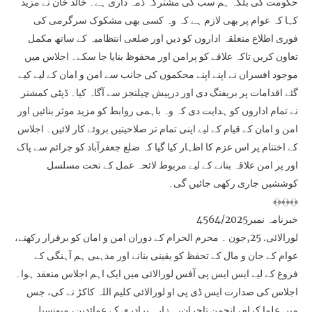
حکومت کی بلکہ ہم سب کی مشترکہ ذمہ داری ہے۔ خالد خان نے مزید
کہا کہ عوام پر بھی لازم ہے کہ وہ کسی بھی مشکوک سرگرمی کی
فوری اطلاع متعلقہ اداروں کو دیں اور ضلعی انتظامیہ کے ساتھ مکمل
تعاون کریں تاکہ علاقے کو پرامن اور محفوظ بنایا جا سکے۔ اجلاس میں
موجود افسران نے اپنے اپنے محکموں کی جانب سے امن و امان کے لیے کیے
گئے اقدامات پر بریفنگ دی اور درپیش چیلنجز سے آگاہ کیا۔ ڈپٹی کمشنر
نے تمام اداروں کو ہدایت دی کہ وہ باہمی روابط کو مزید موثر بنائیں اور
امن و امان کے قیام کے لیے اپنی تمام تر صلاحیتیں بروئے کار لائیں۔ اجلاس
کے اختتام پر اس عزم کا اظہار کیا گیا کہ ضلع جعفرآباد کو جرائم سے پاک
اور پر امن علاقہ بنانے کے لیے مربوط لائحہ عمل کے تحت مسلسل
کوششیں جاری رکھی جائیں گی۔
﴾﴿﴾﴿﴾﴿
خبرنامہ نمبر4564/2025
لورالائی. 25,جون ۔ محرم الحرام کے دوران امن و امان کو برقرار رکھنے،
عوام کے جان و مال کے تحفظ کو یقینی بنانے اور مذہبی ہم آہنگی کے
فروغ کے لیے ایس ایس پی آفس لورالائی میں ایک اہم اجلاس منعقد ہوا۔
اجلاس کی صدارت ایس ڈی پی او لورالائی کلیم اللہ کاکڑ نے کی، جس
میں علما کرام، انجمن تاجران، ہزارہ برادری کے عمائدین، میونسپل