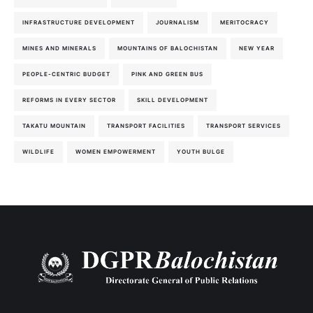
INFRASTRUCTURE DEVELOPMENT
JOURNALISM
MERITOCRACY
MINES AND MINERALS
MOUNTAINS OF BALOCHISTAN
NEW YEAR
PEOPLE-CENTRIC BUDGET
PINK AND GREEN BUS
REFORMS IN EVERY SECTOR
SKILL DEVELOPMENT
TAKATU MOUNTAIN
TRANSPORT FACILITIES
TRANSPORT SERVICES
WILDLIFE
WOMEN EMPOWERMENT
YOUTH BULGE