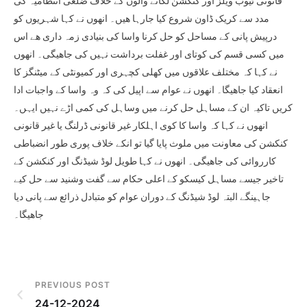
قانونی ٹیوب ویلز اور کنکشن لگانے والوں کے خلاف ضلعی انتظامیہ کی
مدد سے کریک ڈاون شروع کیا جارہا ھیں۔ انھوں نے کہا شہریوں کو
درپیش پانی کے مساحل کو حل کرنا واسا کی بنیادی زمہ داری ھے اس
میں کسی قسم کی کوتای اور غفلت برداشت نہیں کی جاھیگی۔ انھوں
نے کہا کہ مختلف علاقوں میں کھلی کچہری اور کمیونٹی کے میٹنگز کا
انعقاد کیا جاھیگا۔ انھوں نے عوام سے اپیل کی کہ وہ واسا کے واجبات ادا
کریں تاکیہ ان کے مساہل حل کرنے میں وساہل کی کمی اڑے نہیں ایہں۔
انھوں نے کہا کہ واسا کا کوی اہلکار غیر قانونی ڈرلنگ یا غیر قانونی
کنکشن کی معاونت میں ملوث پایا گیا تو انکے خلاف پوری طور انضباطی
کارروائی کی جاھیگی۔ انھوں نے کہا طویل لوڈ شیڈنگ اور کنکشن کے
تاخیر جیسے مساہل کیسکو کے اعلی حکام سے گفت وشنید سے حل کیے
جاہینگے البتہ لوڈ شیڈنگ کے دوران عوام کو متبادل ذرائع سے پانی دیا
جاھیگا۔
PREVIOUS POST
24-12-2024