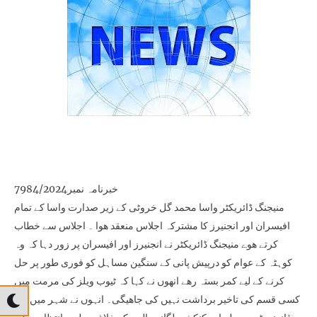
خبرنامہ نمبر7984/2024
منیجنگ ڈائریکٹر واسا محمد گل خروٹی کے زیر صدارت واسا کے تمام
افیسران اور انجنیرز کا مشترکہ اجلاس منعقد ھوا ۔ اجلاس سے خطاب
کرتے ھوے منیجنگ ڈائریکٹر نے انجنیرز اور افیسران پر زور دہا کہ وہ
کوہٹہ کے عوام کو درپیش پانی کے سنگین مساہل کو فوری طور پر حل
کرنے کے لیے کمر بستہ رھے انھوں نے کہا کہ ٹیوب ویلز کی مرمت میں
کسی قسم کی تاخیر برداشت نہیں کی جاھیگی۔ انہوں نے شہر میں غیر