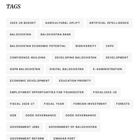
TAGS
2025-26 BUDGET
AGRICULTURAL UPLIFT
ARTIFICIAL INTELLIGENCE
BALOCHISTAN
BALOCHISTAN BANK
BALOCHISTAN ECONOMIC POTENTIAL
BIODIVERSITY
CEPC
CONFIDENCE-BUILDING
DEVELOPING BALOCHISTAN
DEVELOPMENT
DGPR BALOCHISTAN
DIGITAL BALOCHISTAN
E-ADMINISTRATION
ECONOMIC DEVELOPMENT
EDUCATION PRIORITY
EMPLOYMENT OPPORTUNITIES FOR YOUNGESTER
FISCAL2025-26
FISCAL 2026-27
FISCAL YEAR
FOREIGN INVESTMENT
FORESTS
GOB
GOOD GOVERNANCE
GOOD GOVERNANVE
GOVERNMENT JOBS
GOVERNMENT OF BALOCHISTAN
GOVERNMENT REFORM
GWADAR PORT