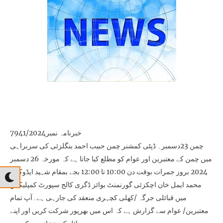
خبرنامہ نمبر7941/2024
چمن 23دسمبر۔ ڈپٹی کمشنر چمن حبیب احمد بنگلزئی کی سربراہی
میں چمن کے معتبرین اور عوام کو مطلع کیا جاتا ہے کہ مورخہ 26 دسمبر
2024 بروز جمرات بوقت دن 10:00 تا 12:00 بجے بمقام شہید ایڈوکیٹ
محمد ایمل خان اچکزئی گورنمنٹ بوائز ڈگری کالج سپورٹ کمپلیکس
میں قبائلی جرگہ /کھلی کچہری منعقد کی جارہی ہے۔آپ تمام
معتبرین/ عوام سے گزارش ہے کہ اس میں بھرپور شرکت کریں اور اپنے