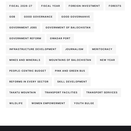
FISCAL 2026-27
FISCAL YEAR
FOREIGN INVESTMENT
FORESTS
GOB
GOOD GOVERNANCE
GOOD GOVERNANVE
GOVERNMENT JOBS
GOVERNMENT OF BALOCHISTAN
GOVERNMENT REFORM
GWADAR PORT
INFRASTRUCTURE DEVELOPMENT
JOURNALISM
MERITOCRACY
MINES AND MINERALS
MOUNTAINS OF BALOCHISTAN
NEW YEAR
PEOPLE-CENTRIC BUDGET
PINK AND GREEN BUS
REFORMS IN EVERY SECTOR
SKILL DEVELOPMENT
TAKATU MOUNTAIN
TRANSPORT FACILITIES
TRANSPORT SERVICES
WILDLIFE
WOMEN EMPOWERMENT
YOUTH BULGE