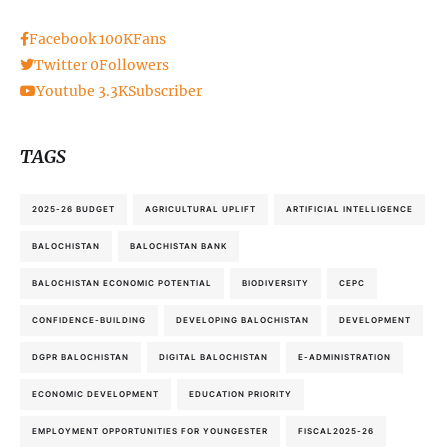
Facebook
100K
Fans
Twitter
0
Followers
Youtube
3.3K
Subscriber
TAGS
2025-26 BUDGET
AGRICULTURAL UPLIFT
ARTIFICIAL INTELLIGENCE
BALOCHISTAN
BALOCHISTAN BANK
BALOCHISTAN ECONOMIC POTENTIAL
BIODIVERSITY
CEPC
CONFIDENCE-BUILDING
DEVELOPING BALOCHISTAN
DEVELOPMENT
DGPR BALOCHISTAN
DIGITAL BALOCHISTAN
E-ADMINISTRATION
ECONOMIC DEVELOPMENT
EDUCATION PRIORITY
EMPLOYMENT OPPORTUNITIES FOR YOUNGESTER
FISCAL2025-26