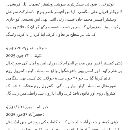
نوتیزئی ۔ صوبائی سیکریٹری سوشل ویلفیئر عصمت اللہ قریشی۔
ڈائریکٹر قربان علی مگسی ۔ایڈمن آفیسر ناصر بلوچ۔ ڈسٹرکٹ سوشل
ویلفیئر آفیسر محمد جان عیسی زئی آئندہ بھی اس تسلسل کو جاری
رکھتے ہوئے معزوران کے سر پر دست شفقت رکھ کر ان کے فلاح وبہبود
کے لئے ہر سطح پر تعاون کرکے اپنا کردار ادا کرتے رئینگے
خبرنامہ نمبر4531/2025
کوئٹہ۔ ۲۳ جون 2025:
ڈپٹی کمشنر آفس میں محرم الحرام کے دوران امن و امان کی صورتحال
پر نظر رکھنے اور کسی بھی ناخوشگوار واقع سے نمٹنے کیلیے کنٹرول روم
قائم کرلیا گیا ہے جو ۲۶ جون سے ۸ جولائی تک کسی بھی ہنگامی
صورتحال سے نمٹنے کیلیے تیار رہے گی۔ کنٹرول روم محکمہ داخلہ کے
کنٹرول روم اور قانون نافذ کرنے والے اداروں سے رابطے میں رہے گا۔
خبر نامہ نمبر4532/2025
جعفرآباد 23جون2025:
ڈپٹی کمشنر جعفرآباد خالد خان کے احکامات کی روشنی میں ایڈیشنل
ڈپٹی کمشنر جعفرآباد خلیل احمد نے مختلف سرکاری محکموں بشمول