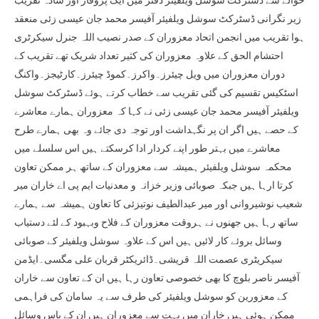
حوالے سے ڈسٹرکٹ سوشل ویلفیئر دفتر میں ایک پروقار اور سادہ تقریب
زیر نگرانی ڈسٹرکٹ سوشل ویلفیئر آفیسر محمد جان عیسی زئی منعقد
ہوا تقریب میں انجمن اتحاد معزوران کے صدر نصیب اللہ جنرل سیکرٹری
احتشام الحق کے علاوہ معزوران کی کثیر تعداد شریک تھے تقریب کے
دوران معزوران میں ویل چیئرز۔واکرز۔کموڈ چیئرز۔کارٹیجز۔واکنگ
اسٹکیس تقسیم کی گئی تقریب سے خطاب کرتے ہوئے ڈسٹرکٹ سوشل
ویلفیئر آفیسر محمد جان عیسی زئی نے کہا کہ معزوران ہمارے معاشرے
کے حصے ہیں اگر ان پر نگہداشت اور توجہ دی جائے وہ بھی ہمارے طرح
معاشرے میں بہتر طور اپنے کردار ادا کرسکتے ہیں اس سلسلے میں
محکمہ سوشل ویلفیئر ہمیشہ سے معزوران کے ساتھ ہر ممکن تعاون
کرتا ارہا ہیں جبکہ صوبائی وزیر خزانہ و معدنیات ایم پی اے خاران میر
شعیب نوشیروانی اور میر عبدالطیف نوتیزئی کا تعاون ہمیشہ سے ہمارے
ساتھ رہا ہیں جھنوں نے ہروقت معزوران کے فلاح وبہبود کے لئے دستیاب
وسائل بروئے کار لائیں ہیں اس کے علاوہ سوشل ویلفیئر کے صوبائی
سیکریٹری عصمت اللہ قریشی۔ڈائریکٹر قربان علی مگسی۔ایڈمن
آفیسر ناصر بلوچ کا بھی خصوصی تعاون رہا ہیں ان کے تعاون سے خاران
کے معزورین کو سوشل ویلفیئر کی طرف سے یہ سامان کی فراہمی
ممکن ہوئی ہیں خاران میں بہت سے معزوران ہیں ان کے پاس وسائل