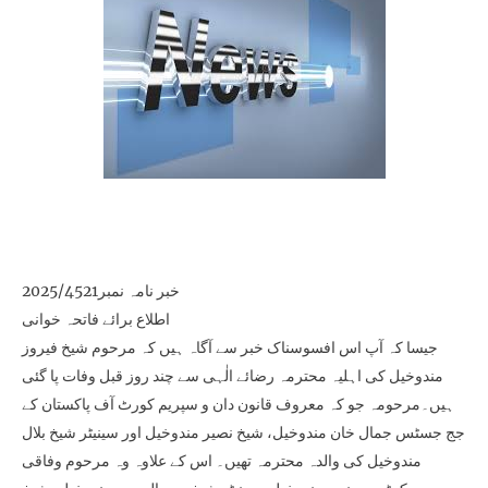
خبر نامہ نمبر2025/4521
اطلاع برائے فاتحہ خوانی
جیسا کہ آپ اس افسوسناک خبر سے آگاہ ہیں کہ مرحوم شیخ فیروز
مندوخیل کی اہلیہ محترمہ رضائے الٰہی سے چند روز قبل وفات پا گئی
ہیں۔مرحومہ جو کہ معروف قانون دان و سپریم کورٹ آف پاکستان کے
جج جسٹس جمال خان مندوخیل، شیخ نصیر مندوخیل اور سینیٹر شیخ بلال
مندوخیل کی والدہ محترمہ تھیں۔ اس کے علاوہ وہ مرحوم وفاقی