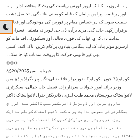
ہے۔ انہوں نے کہا کہ لیویز فورس ریاست کی رٹ کا محافظ ادارہ ہے،
اور ہر قیمت پر امن و امان کے قیام کو یقینی بنائے گی۔ تحصیل دشت
سمیت صوبے کے ہر حساس مقام پر فورس کی موجودگی اور فعالیت
برقرار رکھی جائے گی۔مزید برآں، ڈی جی لیویز نے متعلقہ افسران کو
ہدایت دی کہ وہ تھانے کی فوری بحالی اور سیکیورٹی اقدامات کو
ازسرنو موثر بنانے کے لیے ہنگامی بنیادوں پر کام کریں، تاکہ آئندہ کسی
بھی غیر قانونی حرکت کا بروقت سدباب کیا جا سکے۔
﴾﴿﴾﴿﴾﴿
خبرنامہ نمبر4526/2025
کوہلو 23 جون ۔کوہلو کے دور دراز علاقے نیلی،تگیہ پیر ،گراڈ واڈھ میں
وزیر برائے امور حیوانات سردار زادہ فیصل خان جمالی، سیکرٹری
لائیواسٹاک بلوچستان محمد طیب لہڑی، ڈائریکٹر جنرل لائیواسٹاک ڈاکٹر
فاروق ترین اور ڈویژنل ڈائریکٹر سبی ڈاکٹر عبدالرزاق
بنگلزئی کی خصوصی ہدایت پر محکمہ لائیو اسٹاک کوہلو نے ایک
روزہ فری ویٹرنری میڈیکل کمیپ کا انعقاد کیا ہے جس میں
مقامی مالداروں میں مفت ادویات کی تقسیم، جانوروں میں
مختلف بیماروں سے بچاو کےلئے بروقت ویکسین فراہم کئے گئے اس