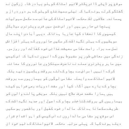
موقع پر ڈپٹی ڈائریکٹر لائیو اسٹاک کوہلو بہادر شاہ زرکون نے
گفتگو کرتے ہوئے کہا کہ نیلی سمیت ضلع کوہلو کے ہر دور دراز و
پسماندہ علاقوں تک محکمہ لائیواسٹاک کی جانب سے مکمل سہولیات
پہنچائی جارہی ہیں اور اس ضمن میں فری ویٹرنری میڈیکل
کیمپوں کا انعقاد کیا جارہا ہے تاکہ دیہی آبادی اپنے مال
مویشیوں کے بہتر نگہداشت کر سکیں جانوروں کے بہتر افزائش
نسل سے براہ راست مقامی معیشت غذائی خود کفالت اور روزمرہ
زندگی میں معاشی طور پر مضبوط ہوں گے انہوں نے کہا کہ اس کیمپ
میں ماہر ویٹرنری عملے نے ناصرف سینکڑوں جانوروں کا معائنہ
کرکے انہیں امراض سے بچاو کےلئے بروقت ویکسین دئیے بلکہ
لائیو اسٹاک سے وابستہ مقامی لوگوں کو بیماریوں سے بروقت
بچاو کے بارے میں آگاہ کیا اور مفت ادویات بھی فراہم کیئے
ہیں ہمارا مقصد صرف علاج نہیں بلکہ مویشی پالنے والوں کو
بیماریوں کی بروقت شناخت، بچاو کے اصول اور جدید نگہداشت کے
طریقے سکھانا ہے تاکہ مالدار خود کفیل اور باشعور ہو سکیں
اس موقع پر مقامی مالداروں نے اس کیمپ کو اہم اقدام قرار
دیتے ہوئے کہا کہ پہلی مرتبہ محکمہ لائیواسٹاک کے ٹیم خود ان