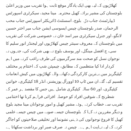
کھلاڑیوں کے لیے بھی ایک یادگار موقع ثابت ہوا تقریب میں وزیر اعلیٰ
بلوچستان کی مشیر برائے کھیل محترمہ مینا مجید، سیکرٹری اسپورٹس
ڈیپارٹمنٹ جناب درّہ بلوچ، اسسٹنٹ ڈائریکٹر اسپورٹس جناب محب
الرحمان، صدر بلوچستان چیس ایسوسی ایشن جناب میر اختر حسین
لانگو، اور جنرل سیکرٹری میر اسد خان نے خصوصی شرکت کی تقریب
میں بلوچستان کے معروف سینئر چیس کھلاڑیوں اور لیجنڈز انور سلیم کا
سی، ج افضل مینگل، اور یوسف بلوچ نے بھی شرکت کی، جنہوں نے
نوجوان نسل کو صحت مند سرگرمیوں کی طرف راغب کرنے میں اہم
کردار ادا کیا منتظمین کے مطابق، چیمپئن شپ کے اختتام پر مختلف
کیٹیگریز میں بہترین کارکردگی دکھانے والے کھلاڑیوں میں کیش انعامات
تقسیم کیے گئے ان میں ٹاپ 10 اوورآل پوزیشنز، انڈر 18 کیٹیگری، خواتین
کیٹیگری، اور 60 سالہ کیٹیگری شامل ہیں جس کا مقصد ہر عمر کے
شطرنج کے شوقین افراد کو حوصلہ افزائی فراہم کرنا تھا اختتامی
تقریب سے خطاب کرتے ہوئے مشیر کھیل و امور نوجوانان مینا مجید بلوچ
و دیگر مقررین نے کہا کہ بلوچستان جیسے صوبے میں چیس جیسے علمی
کھیل کا فروغ نوجوانوں کی ذہنی نشونما اور تخلیقی صلاحیتوں کو اجاگر
کرنے کے لیے نہایت اہم ہے۔ چیس نہ صرف صبر اور برداشت سکھاتا ہے