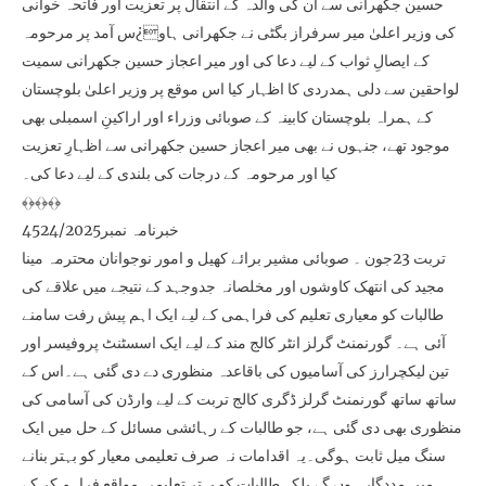
حسین جکھرانی سے ان کی والدہ کے انتقال پر تعزیت اور فاتحہ خوانی
کی وزیر اعلیٰ میر سرفراز بگٹی نے جکھرانی ہاو¿س آمد پر مرحومہ
کے ایصالِ ثواب کے لیے دعا کی اور میر اعجاز حسین جکھرانی سمیت
لواحقین سے دلی ہمدردی کا اظہار کیا اس موقع پر وزیر اعلیٰ بلوچستان
کے ہمراہ بلوچستان کابینہ کے صوبائی وزراء اور اراکینِ اسمبلی بھی
موجود تھے، جنہوں نے بھی میر اعجاز حسین جکھرانی سے اظہارِ تعزیت
کیا اور مرحومہ کے درجات کی بلندی کے لیے دعا کی۔
﴾﴿﴾﴿﴾﴿
خبرنامہ نمبر4524/2025
تربت 23جون ۔ صوبائی مشیر برائے کھیل و امور نوجوانان محترمہ مینا
مجید کی انتھک کاوشوں اور مخلصانہ جدوجہد کے نتیجے میں علاقے کی
طالبات کو معیاری تعلیم کی فراہمی کے لیے ایک اہم پیش رفت سامنے
آئی ہے۔ گورنمنٹ گرلز انٹر کالج مند کے لیے ایک اسسٹنٹ پروفیسر اور
تین لیکچرارز کی آسامیوں کی باقاعدہ منظوری دے دی گئی ہے۔اس کے
ساتھ ساتھ گورنمنٹ گرلز ڈگری کالج تربت کے لیے وارڈن کی آسامی کی
منظوری بھی دی گئی ہے، جو طالبات کے رہائشی مسائل کے حل میں ایک
سنگ میل ثابت ہوگی۔یہ اقدامات نہ صرف تعلیمی معیار کو بہتر بنانے
میں مددگار ہوں گے بلکہ طالبات کو بہتر تعلیمی مواقع فراہم کر کے