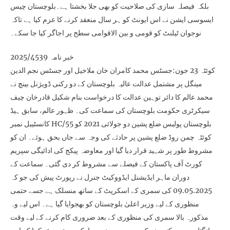
بلکہ فیصلہ سازی کی صلاحیت کو بھی جلا بخشتا ہے۔بلوچستان چیس
ایسوسی ایشن نے اس ایونٹ کو ہر سال منعقد کرنے کا عزم کیا ہے تاکہ
نوجوان ٹیلنٹ کو قومی و بین الاقوامی سطح پر اجاگر کیا جا سکے۔
خبر نامہ 2025/4539
کوئٹہ 23 جون:جسٹس محمد کامران خان ملاخیل اور جسٹس نجم الدین
مینگل پر مشتمل عدالت عالیہ بلوچستان کے دو رکنی ڈویژنل بینچ نے
محمد عالم کا دائر توہین عدالت کا درخواست بنام شکیل قادرخان چیف
سیکرٹری حکومت بلوچستان کی سماعت کی۔ ظہور عالم، سابق ہیڈ
کانسٹیبل نمبر HC/55 بلوچستان پولیس ضلع پشین دو جولائی 2021 کو
کوئٹہ چمن روڈ ضلع پشین پر حادثے کی وجہ سے جاں بحق ہوئے۔ ان کو
مشروط طور پر شہید قرار دیا گیا اور معاوضہ پیکج کی ادائیگی سپریم
کورٹ آف پاکستان کے فیصلے سے مشروط کر دی گئی۔ سماعت کے
دوران ماہر ایڈیشنل ایڈووکیٹ جنرل نے رپورٹ پیش کی جو کہ
09.05.2025 کی سمری کے اسکرپٹ کے ساتھ منسلک ہے جسے حتمی
منظوری کے لیے وزیر اعلیٰ بلوچستان کو بھجوایا گیا ہے۔ اس لیے وہ
مذکورہ بالا سمری کی منظوری کے بعد ضروری کام کرنے کے لیے وقت