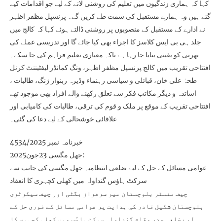
کہا کہ ہماری زندگیوں میں تعلیم کی روشنی لانے کے لیے جو اقدامات کیے
گئے ہیں وہ ہمارے مستقبل کی سمت طے کریں گے۔ پرنسپل مظفر اظہر
نے ادارے کے مستقبل کے منصوبوں پر روشنی ڈالتے ہوئے کہا کہ کالج میں
جلد ہی بی ایس کلاسز کا اجراء بھی کیا جائے گا اور تدریسی عملے کی
بھرتی کو یقینی بنایا جا رہا ہے تاکہ معیاری تعلیم فراہم کی جا سکے۔
افتتاحی تقریب میں کالج پرنسپل مظفر اظہر، ونگ کمانڈر لیفٹیننٹ کرنل
طحہٰ علی خان، قبائلی و سیاسی رہنماء وڈیرہ ربنواز ژنگ، طالبات ،
اساتذہ و دیگر مکاتب فکر سے تعلق رکھنے والے افراد بھی موجود تھے
افتتاحی تقریب کے موقع پر ملک و قوم کی ترقی، طالبات کی کامیابی اور
علاقائی خوشحالی کے لیے دعا کی گئی۔
خبرنامہ نمبر 4534/2025
جھل مگسی 23جون2025:
عوامی مسائل کے حل کے لیے ضلعی انتظامیہ جھل مگسی کی جانب سے
سرکٹ ہاؤس گنداواہ میں کھلی کچہری کا انعقاد
چیف منسٹر بلوچستان میر سرفراز بگٹی اور چیف سیکرٹری
بلوچستان شکیل قادر کی ہدایت پر عوامی مسائل کے فوری حل کے
لیے ضلعی صدر مقام گنداواہ سرکٹ ہاوُس میں کھلی کچہری کا