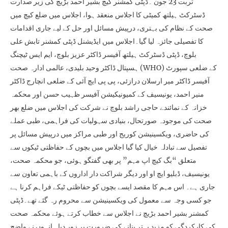
تربت 23 جون ۔ڈپٹی کمشنر کیچ بشیر احمد بڑیچ کی زیر صدارت
ڈسٹرکٹ ہیلتھ کمیٹی کا اجلاس منعقد ہوا، اجلاس میں ضلع کیچ میں
صحت کے نظام کی بہتری، درپیش مسائل اور حل کے لیے جاری اقدامات
کا تفصیلی جائزہ لیا گیا۔اجلاس میں ایڈیشنل ڈپٹی کمشنر تابش علی
بلوچ، ڈپٹی ڈسٹرکٹ ہیلتھ آفیسر ڈاکٹر عزیز بلوچ، ایم ایس ٹیچنگ
ہسپتال ڈاکٹر وحید بلیدی، عالمی ادارہ صحت (WHO) کے ضلعی سپورٹ
آفیسر ڈاکٹر میر ارسلان درازئی، پی پی ایچ آئی کے ضلعی انچارج ڈاکٹر
منیر احمد، یونیسیف کے کمیونیکیشن آفیسر ظہیب حسن اور محکمہ
خزانہ کے نمائندے حاجی راشد بلوچ نے شرکت کی اجلاس میں ضلع بھر
صحت کی موجودہ صورتحال، بنیادی سہولیات کی فراہمی، طبی عملے
کی حاضری، ویکسینیشن کوریج اور طبی مراکز میں درپیش مسائل پر
تفصیل سے تبادلہ خیال کیا گیا اجلاس میں بچوں کے حفاظتی ٹیکوں سے
متعلق “بگ کیچ اپ مہم” پر بھی گفتگو ہوئی، جو محکمہ صحت،
یونیسیف، ڈبلیو ایچ او اور دیگر شراکت دار اداروں کے باہمی تعاون سے
جاری ہے۔ اس مہم کا مقصد ایسے بچوں کو حفاظتی ٹیکے فراہم کرنا ہے
جو کسی وجہ سے معمول کی ویکسینیشن سے محروم رہ گئے تھے۔ڈپٹی
کمشنر بشیر احمد بڑیچ نے اجلاس سے خطاب کرتے ہوئے محکمہ صحت
کی کارکردگی کو مزید بہتر بنانے کی ضرورت پر زور دیا۔ انہوں نے واضح