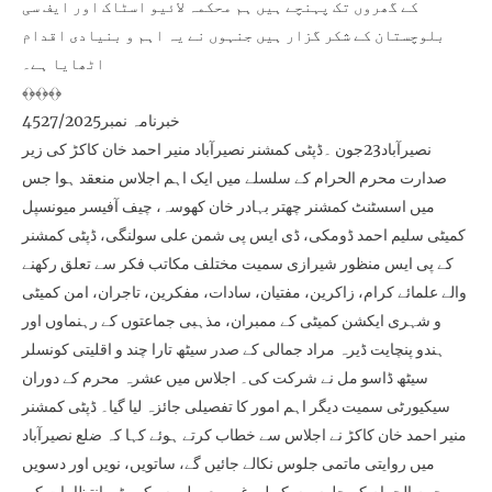
کے گھروں تک پہنچے ہیں ہم محکمہ لائیو اسٹاک اور ایف سی
بلوچستان کے شکر گزار ہیں جنہوں نے یہ اہم و بنیادی اقدام
اٹھایا ہے۔
﴾﴿﴾﴿﴾﴿
خبرنامہ نمبر4527/2025
نصیرآباد23جون ۔ڈپٹی کمشنر نصیرآباد منیر احمد خان کاکڑ کی زیر
صدارت محرم الحرام کے سلسلے میں ایک اہم اجلاس منعقد ہوا جس
میں اسسٹنٹ کمشنر چھتر بہادر خان کھوسہ، چیف آفیسر میونسپل
کمیٹی سلیم احمد ڈومکی، ڈی ایس پی شمن علی سولنگی، ڈپٹی کمشنر
کے پی ایس منظور شیرازی سمیت مختلف مکاتب فکر سے تعلق رکھنے
والے علمائے کرام، زاکرین، مفتیان، سادات، مفکرین، تاجران، امن کمیٹی
و شہری ایکشن کمیٹی کے ممبران، مذہبی جماعتوں کے رہنماوں اور
ہندو پنچایت ڈیرہ مراد جمالی کے صدر سیٹھ تارا چند و اقلیتی کونسلر
سیٹھ ڈاسو مل نے شرکت کی۔ اجلاس میں عشرہ محرم کے دوران
سیکیورٹی سمیت دیگر اہم امور کا تفصیلی جائزہ لیا گیا۔ ڈپٹی کمشنر
منیر احمد خان کاکڑ نے اجلاس سے خطاب کرتے ہوئے کہا کہ ضلع نصیرآباد
میں روایتی ماتمی جلوس نکالے جائیں گے، ساتویں، نویں اور دسویں