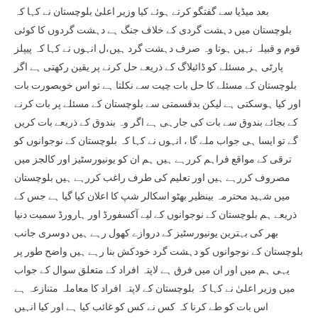
بعد میڈیا سے گفتگو کرتے ہوئے کیا وزیر اعلیٰ بلوچستان نے کہا کہ
بلوچستان میں دہشت گردی کے خلاف جنگ ہے دہشت گردوں کا کوئی
قوم و قبیلہ نہیں ہوتا وہ صرف دہشت گرد ہیں،ل انہوں نے کہا کہ پیپلز
پارٹی ہر مسئلے کو ڈائیلاگ کے ذریعے حل کرنے پر یقین رکھتی ہے اگر
بلوچستان کے مسئلے کا حل بات چیت سے نکلتا ہے تو اس خوبصورت بات
اور کیا ہوسکتی ہے لیکن بدقسمتی سے بلوچستان کے مسئلے پر بات کرنے
کے بجائے بندوق سے بات کی جارہی ہے اگر وہ بندوق کے ذریعے بات کریں
گے تو ایسا ہی جواب ملے گا ، انہوں نے کہا کہ بلوچستان کے نوجوانوں کو
ترقی کے مواقع فراہم کررہے ہیں ہم ان کو یونیورسٹیز اور کالجز میں
مصروف کررہے ہیں اور تعلیم کی طرف راغب کررہے ہیں بلوچستان
میں شہید محترمہ بینظیر بھٹو اسکالر شپ کا اعلان کیا گیا ہے جس کے
ذریعے ہم بلوچستان کے نوجوانوں کے لیے آکسفورڈ اور ہارورڈ سمیت دنیا
بھر کی بہترین یونیورسٹیز کے دروازے کھول رہے ہیں دوسری جانب
بلوچستان کے نوجوانوں کو دہشت گرد خودکش بنا رہے ہیں واضح طور پر
یہی ہم میں اور ان میں فرق ہے لاپتہ افراد کے متعلق سوال کے جواب
میں وزیر اعلیٰ نے کہا کہ بلوچستان کے لاپتہ افراد کا معاملہ متنازعہ ہے
اس بات کو طے کرنا کہ کس نے کس کو غائب کیا ہے اور کیا انہیں