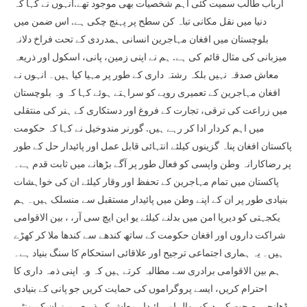
ارباب طالب سمیت کئی اہم شخصیات بھی موجود تھے.انہوں نے کہا کہ
دنیا میں نقل مکانی تباہ کن سطح پر پہنچ چکی ہے. اس ضمن میں
بلوچستان میں افغان مہاجرین انسانی ہمدردی کے تحت فراخ دلانہ
میزبانی کی مثال قائم کی ہے. ہم نے اپنی زمین، پانی، اسکول اور ذریعہ
معاش صدقہ نہیں بلکہ رشتہ داری کے طور پر مہیا کیا ہیں۔ انہوں نے
افغان مہاجرین کے تعمیری رویے کو سراہتے ہوئے کہا کہ وہ بلوچستان
میں زراعت کی ترقی، تجارت کے فروغ اور دستکاری کے ہنر کی منتقلی
میں اہم کردار ادا کر رہے ہیں. گورنر مندوخیل نے کہا کہ حکومت
پاکستان افغان پناہ گزینوں کیلئے انتہائی قابل عمل اور پائیدار حل کے طور
پر رضاکارانہ وطن واپسی کو فعال طور پر آگے بڑھانے میں ثابت قدم ہے۔
پاکستان میں تمام مہاجرین کے تحفظ اور وقار کیلئے ان کی خواہشات
بنیادی طور پر ان کے اپنے وطن میں پائیدار مستقبل سے منسلک ہیں۔ ہم
یکجہتی کو دیرپا امن میں بدلنے کیلئے یو این ایچ سی آر، ، بین الاقوامی
شراکت داروں اور افغان حکومت کے ساتھ کندھے سے کندھا ملا کر کھڑے
ہیں۔ یہ ہماری اجتماعی ترجیح اور علاقائی استحکام کا سنگ بنیاد ہے۔
ہم بین الاقوامی برادری سے مطالبہ کرتے ہیں کہ وہ اپنی ذمہ داری کا
احترام کریں، ایسے پروگراموں کی حمایت کریں جو پانی کے بنیادی
ڈھانچے، صحت کی دیکھ بھال اور پائیدار معاش کے ذریعے میزبان کمیونٹی