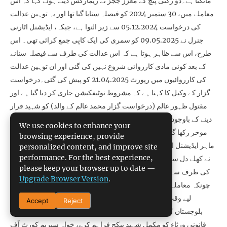
مانگتا ہے۔دو رکنی پنچ کے معزز ججز نے ریمارکس دیتے ہوئے کہا کہ اس
معاملے میں، 30 ستمبر 2024 کو فیصلہ سنایا گیا تھا اور یہ توہین عدالت
کی درخواست 05.12.2024 سے زیر التوا ہے، جبکہ، ایڈیشنل اٹارنی
جنرل نے 09.05.2025 کو سمری کی ایک کاپی جمع کرائی تھی۔ اس
طرح، اس سے ظاہر ہوتا ہے کہ اس عدالت کی طرف سے فیصلہ سنانے
کے بعد کوئی مادی کارروائی شروع نہیں کی گئی اور ان توہین عدالت
کی کارروائیوں میں رپورٹ 21.04.2025 کو پیش کی گئی۔درخواست
گزار کے وکیل کا کہنا ہے کہ مشروط نوٹیفکیشن جاری کر دیا گیا ہے اور
مقتول ظہور عالم (درخواست گزار محمد عالم کے والد) کو شہید قرار
دینے کے باوجود معاوضہ پیکج کو سپریم کورٹ آف پاکستان کے فیصلے تک
We use cookies to enhance your
موخر رکھا گیا ہے، اس طرح اس کا کوئی مفید مقصد نہیں ہو گا۔ جب
browsing experience, provide
ماہر ایڈیشنل اٹارنی جنرل کو اٹھائے گئے تنازعہ کا سامنا کرنا پڑا تو انہوں
personalized content, and improve site
performance. For the best experience,
نے کھلے دل سے اعتراف کیا اور کہا کہ اب تک سپریم کورٹ آف پاکستان
please keep your browser up to date —
کی طرف سے کوئی حکم امتناعی / معطلی کا حکم جاری نہیں کیا گیا۔
Upgrade Browser Version
.
چونکہ معاملہ ابھی زیر التوا ہے، اس لیے وہ اس بارے میں پوچھ گچھ کے
لیے وقت مانگتا ہے۔ تاہم، ایک بار پھر یاد دلایا جاتا ہے کہ حکومت
Accept
Reject
بلوچستان کو ایک ماہ کا وقت دیا گیا ہے کہ وہ مرحوم ظہور عالم کے
قانونی ورثاء کو مکمل شہید پیکج فراہم کرے، خواہ سپریم کورٹ آف