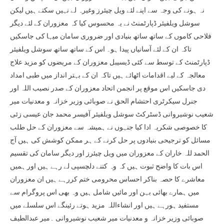
نہ ہونے کی وجہ سے اپنے لئے ویل چیئرز وغیرہ لے نہیں سکتے ہیں لیکن
سوشل ویلفیئر ڈپارٹمنٹ نے یہ محسوس کیا کہ معزوران کے لئے دیگر
فلاحی کاموں کے ساتھ ساتھ بنیادی اور ضروری سامان میہا کی جاسکیں
تاکہ ان کے لئے آسانیاں پیدا ہو۔ اس کے ساتھ ساتھ سوشل ویلفیئر
ڈپارٹمنٹ کے توسط سے کئی ڈیسیبل معزوران کے مریضوں کو مزید علاج
معالجہ کے لیے اقدامات اٹھائے ہیں تاکہ ان کے بہتر انداز میں طبی امداد
دی جاسکیں اس موقع پر انجمن اتحاد معزوران کے صدر نصیب اللہ اور
جنرل سیکرٹری احتشام الحق نے صوبائی وزیر خزانہ و معدنیات میر
شعیب نوشیروانی ڈسٹرکٹ سوشل ویلفیئر آفیسر محمد جان عیسی زئی
کا خصوصی شکریہ ادا کیا جنہوں نے ہمیشہ سے معزوران کے حل طلب
مسائل کو ترجیحی بنیادوں پر حل کرنے کے ہر ممکن کوشش کی ہیں آج
الحمد للہ خاران کے معزوران میں ویل چیئرز اور دیگر سامان کی تقسیم
اس بات کا واضح ثبوت ہیں کہ وہ کتنے دلچسپی لے رہے ہیں اور ہمیں
معاشرے کا حصہ بناکر احساس محرومی ختم کررہے ہیں ان معزوران
میں ہمارے بھائی بہن اور مائیں شامل ہیں وہ بھی اس پروگرام سے
مستفید ہورہے ہیں اور انشاءاللہ مزید ہوتے رئینگے اس سلسلے میں
صوبائی وزیر خزانہ و معدنیات میر شعیب نوشیروانی ۔میر عبدالطیف