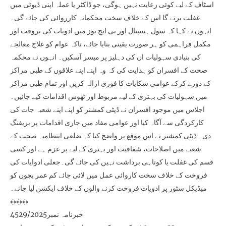
اسٹاف کے لیے کوئی رعایت نہیں ہوگی، جو ڈاکٹر یا عملہ اپنی ڈیوٹی میں
غفلت برتے گا اس کے خلاف سخت محکمانہ کارروائی کی جائے گی۔
انہوں نے کہا کہ سول ہسپتال اور بی ایچ یوز میں ادویات کی بروقت اور
مکمل فراہمی کو ہر صورت یقینی بنایا جائے، تاکہ عوام کو علاج معالجے
کی بنیادی سہولیات ان کی دہلیز پر میسر آسکیں۔ انہوں نے محکمہ
صحت کے افسران کو ہدایت کی کہ وہ اپنے اپنے علاقوں کے طبی مراکز
کے دورے کرکے عوامی شکایات کا فوری ازالہ کریں اور تمام طبی مراکز
میں سہولیات کی بہتری کے لیے مربوط اور ٹھوس اقدامات کیے جائیں۔
اجلاس میں موجود افسران نے ڈپٹی کمشنر کو اپنے اپنے شعبہ جات کی
کارکردگی سے آگاہ کیا اور عوامی مفاد میں جاری اقدامات پر بریفنگ
دی۔ ڈپٹی کمشنر نے اس موقع پر واضح کیا کہ ضلعی انتظامیہ صحت کے
شعبے میں اصلاحات، شفافیت اور بہتری کے لیے پر عزم ہے اور کسی
قسم کی غفلت یا کوتاہی برداشت نہیں کی جائے گی۔جعلی ادوایات کی
فروخت کے خلاف سخت کاروائی عمل میں لائی جائے کم عمر بچوں کو
میڈیکل سٹور پر ادویات فروخت کرنے والوں کے خلاف ایکشن لیا جائے۔
﴾﴿﴾﴿﴾﴿
خبرنامہ نمبر4529/2025