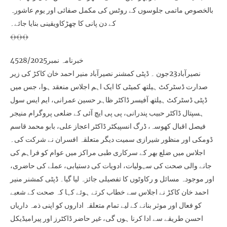
بالخصوص ماتمی جلوسوں کے روٹس کی مکمل صفائی اور یوم عاشورہ
کے دن پانی کا چھڑکاویقینی بنایا جائے۔
﴾﴿﴾﴿﴾﴿
خبرنامہ نمبر4528/2025
نصیرآباد23جون ۔ ڈپٹی کمشنر نصیرآباد منیر احمد خان کاکڑ کی زیر
صدارت ڈسٹرکٹ ہیلتھ کمیٹی کا ایک اہم اجلاس منعقد ہوا، جس میں
ڈپٹی ڈسٹرکٹ ہیلتھ آفیسر ڈاکٹر ظاہر حسین عمرانی، ایم ایس سول
ہسپتال ڈاکٹر حبیب پندرانی، پی پی ایچ آئی کے ضلعی پروگرام منیجر
فیصل اقبال کھوسہ، ڈرگ انسپیکٹر ڈاکٹر اعجاز علی، بابو محمد قاسم
ڈومکی اور منظور شیرازی سمیت دیگر متعلقہ افسران نے شرکت کی۔
اجلاس میں ضلع بھر کے سرکاری طبی مراکز میں عوام کو فراہم کی
جانے والی صحت کی سہولیات، ادویات کی دستیابی، عملے کی حاضری،
اور موجودہ مسائل و رکاوٹوں کا تفصیلی جائزہ لیا گیا۔ ڈپٹی کمشنر منیر
احمد خان کاکڑ نے اجلاس سے خطاب کرتے ہوئے کہا کہ صحت کے شعبے
کو فعال اور موثر بنانے کے لیے تمام متعلقہ اداروں کو اپنی ذمہ داریاں
احسن طریقے سے ادا کرنا ہوں گی، غیر حاضر ڈاکٹرز اور پیرامیڈیکل