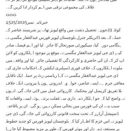
علاقے کی مجموعی ترقی میں اہم کردار ادا کریں گے۔
﴾﴿﴾﴿﴾﴿
خبرنامہ نمبر4525/2025
کوئٹہ23جون۔ تحصیل دشت میں واقع لیویز تھانے پر شرپسند عناصر کے
حملے کے بعد ڈائریکٹر جنرل بلوچستان لیویز فورس عبدالغفار مگسی نے
ہنگامی دورہ کیا، سیکیورٹی صورتحال کا جائزہ لیا اور اہم فیصلے صادر
کیے, ڈی جی لیویز عبدالغفار مگسی نے موقع پر موجود اہلکاروں کو لائن
اپ کر کے ان کی حاضری و کارکردگی کا تفصیلی جائزہ لیا اور واقعے میں
ملوث اہلکاروں کے خلاف فوری ڈسپلنری ایکشن کے احکامات جاری کیے
ڈی جی لیویز عبدالغفار مگسی نے کہا ریاستی رٹ پر حملہ ایک ناقابل
معافی جرم ہے ایسے عناصر، خواہ وہ اندرونی ہوں یا بیرونی، انکے خلاف
بلا تفریق کریمنل اور محکمانہ کارروائی عمل میں لائی جائے گی۔انہوں
نے واضح کیا کہ جو اہلکار ذمہ داری سے غفلت برتتے ہوئے ایسے واقعات کا
سبب بنے، ان کی فورس میں بحالی ممکن نہیں ہو گی۔ ان پر باقاعدہ
ڈسپیشل آرڈرز کے تحت سخت قانونی کارروائی کی جائے گی، ڈی جی
لیویز نے اس عزم کا اظہار کیا کہ بلوچستان لیویز فورس کو جدید خطوط
پر مستعد، ذمہ دار اور موثر فورس کے طور پر مزید مضبوط کیا جا رہا