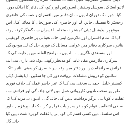
لائیو اسٹاک، سوشل ویلفیئر، اسپورٹس اور زکوٰۃ کے دفاتر کا اچانک دورہ
کیا۔ دورے کے دوران انہوں نے ان دفاتر میں افسران و عملے کی حاضری
رجسٹر کا تفصیلی جائزہ لیا اور حاضری کی صورتحال کا معائنہ کیا۔ اس
موقع پر ایڈیشنل ڈپٹی کمشنر نے متعلقہ افسران سے گفتگو کرتے ہوئے
کہا کہ تمام افسران اور ملازمین اپنی جائے تعیناتی پر حاضری کو یقینی
بنائیں، سرکاری دفاتر میں عوامی مسائل کے فوری حل کے لیے موجودگی
اور مستعدی ناگزیر ہے۔ انہوں نے واضح الفاظ میں ہدایت کی کہ
سرکاری ملازمین مفاد عامہ کو مدنظر رکھتے ہوئے ذمہ داری سے اپنے
فرائض سرانجام دیں اور دفتر میں وقت پر حاضری کو یقینی بنائیں تاکہ
سائلین کو درپیش مشکلات بروقت دور کی جا سکیں۔ ایڈیشنل ڈپٹی
کمشنر خلیل احمد نے سختی سے کہا کہ غیر حاضر عملے کے خلاف فوری
طور پر سخت تادیبی کارروائی عمل میں لائی جائے گی اور فرائض سے
غفلت یا کوتاہی ہرگز برداشت نہیں کی جائے گی۔ انہوں نے مزید کہا کہ
ضلعی انتظامیہ عوام کو بہتر سہولیات فراہم کرنے کے لیے پرعزم ہے اور
اس سلسلے میں کسی قسم کی کوتاہی یا غفلت کو برداشت نہیں کیا
جائے گا۔