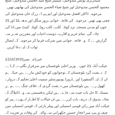
سیکرٹری یونس مندوخیل، سینیٹر شیخ سید الحسن مندوخیل، شیخ
محمود الحسن مندوخیل اور شیخ ضیاء الحسن مندوخیل کی بھابھی تھیں۔
مرحومہ ڈاکٹر افضل مندوخیل اور ایم پی اے زرک خان مندوخیل کی
چچی بھی تھیں۔مرحومہ کی فاتحہ خوانی بروز منگل اور بدھ، 24 اور 25
جون کو مدنی مسجد، نزد کوئٹہ کلب، کلب روڈ، کوئٹہ کینٹ میں ادا کی
جائے گی۔تمام عزیز و اقارب، دوست احباب اور معززین شہر سے
گزارش ہے کہ وہ فاتحہ خوانی میں شرکت فرما کر مرحومہ کے ایصالِ
ثواب کے لیے دعا کریں۔
خبرنامہ نمبر4522/2025
جیکب آباد، 23 جون ۔ وزیر اعلیٰ بلوچستان میر سرفراز بگٹی نے کہا ہے
کہ دہشت گرد بلوچستان کے نوجوانوں کو خودکش بنارہے ہیں جبکہ ہم
ان کے لیے آکسفورڈ اور ہارورڈ یونیورسٹیز سمیت اعلیٰ تعکیم کے دروازے
کھول رہے ہیں بلوچستان میں دہشت گردی کے خلاف جنگ ہے، ہم ہر
مسئلے کا حل بات چیت سے چاہتے ہیں لیکن بدقسمتی سے وہ ڈائیلاگ کے
بجائے بندوق کے ذریعے بات کررہے ہیں ان خیالات کا اظہار انہوں نے پیر کو
جیکب آباد میں رکن قومی اسمبلی اور پیپلز پارٹی کے قومی اسمبلی میں
چیف وہیپ میر اعجاز حسین جکھرانی سے والدہ کی وفات پر تعزیت کے