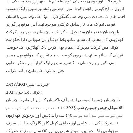
قریب لانے اور قومی یکجہتی کو مستحکم بنانے بھرپور مدد ملے گی. یہ
انہوں نے آج گورنر ہاؤس کوئٹہ میں چیئرمین کشمیر سپریم لیگ معسود
احمد خان کی قیادت میں وفد سے گفتگو کرتے ہوئے کیا. وفد میں پاکستان
قومی ٹیم کے مایہ ناز سابق کرکٹرز موجود تھے. اس موقع پر گورنر
بلوچستان جعفرخان مندوخیل نے کہا کہ بلوچستان سے بہترین کرکٹ
کھلاڑیوں کے انتخاب کے ساتھ ساتھ وقتا فوقتاً یہاں صوبائی دارالحکومت
کوئٹہ میں کرکٹ میچز کا اہتمام بھی کریں تاکہ کھلاڑیوں کے حوصلہ
افزائی کے ساتھ ساتھ شہریوں کو صحت مند تفریح کے مواقع بھی میسر
ہوں. گورنر بلوچستان نے کشمیر سپریم لیگ کو اپنا ہر ممکن تعاون
فراہم کرنے کی یقین دہانی کرائی.
خبرنامہ نمبر4538/2025
کوئٹہ، 23 جون2025:
بلوچستان چیس ایسوسی ایشن آف پاکستان کے زیر اہتمام بلوچستان
کلاسیکل چیس چیمپئن شپ 2025 کا شاندار انعقاد کیا گیا، جس
میں صوبے بھر سے آئے ہوئے 150 سے زائد ذہین اور پرجوش کھلاڑیوں
نے شرکت کی۔ یہ علمی اور دماغی کھیل کا رنگا رنگ میلہ نہ صرف
نوجوانوں بلکہ خواتین، سینئر شہریوں اور 60 سال سے زائد عمر کے