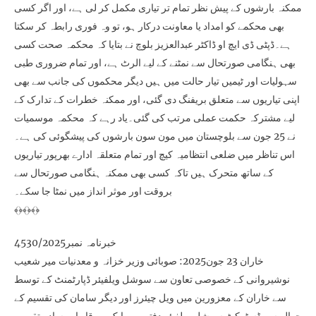
ممکنہ بارشوں کے پیش نظر تمام تر تیاری مکمل کر لی ہے، اور اگر کسی
بھی محکمے کو امداد یا معاونت درکار ہو، تو وہ فوری رابطہ کر سکتا
ہے۔ڈپٹی ڈی ایچ او ڈاکٹر عبدالعزیز بلوچ نے بتایا کہ محکمہ صحت کسی
بھی ہنگامی صورتحال سے نمٹنے کے لیے الرٹ ہے، اور تمام ضروری طبی
سہولیات اور ٹیمیں تیار حالت میں ہیں دیگر محکموں کی جانب سے بھی
اپنی تیاریوں سے متعلق بریفنگ دی گئی، اور ممکنہ خطرات کے تدارک کے
لیے مشترکہ حکمت عملی مرتب کی گئی۔یاد رہے کہ محکمہ موسمیات
نے 25 جون سے بلوچستان میں مون سون بارشوں کی پیشگوئی کی ہے۔
اس تناظر میں ضلعی انتظامیہ کیچ اور تمام متعلقہ ادارے بھرپور تیاریوں
کے ساتھ متحرک ہیں تاکہ کسی بھی ممکنہ ہنگامی صورتحال سے
بروقت اور موثر انداز میں نمٹا جا سکے۔
﴾﴿﴾﴿﴾﴿
خبرنامہ نمبر4530/2025
خاران 23 جون2025: صوبائی وزیر خزانہ و معدنیات میر شعیب
نوشیروانی کے خصوصی تعاون سے سوشل ویلفیئر ڈپارٹمنٹ کے توسط
سے خاران کے معزورین میں ویل چیئرز اور دیگر سامان کی تقسیم کے