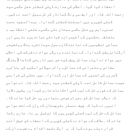
انعقاد کیا گیا۔ اجلاس کی صدارت ڈپٹی کمشنر جھل مگسی سید
رحمت اللہ شاہ اور ایف سی ونگ کمانڈر کرنل سہیل احمد نے کیں۔
کھلی کچہری میں اسسٹنٹ کمشنر گنداواہ عبدالمجید محمد
حسنی،ایس پی جھل مگسی سبحان علی مگسی، ضلعی انتظامیہ،
متعلقہ محکموں کے آفیسران، قبائلی عمائدین، مذہبی اور
سماجی تنظیموں کے نمائندگان، سول سوسائٹی، ینگ ویلفیئر
آرگنائزیشن گنداواہ کے نمائندے ودیگر عوام نے شرکت کی۔اجلاس
میں عوام نے اپنے مسائل پیش کیے جن میں تاریخی گنڈھا (بند)،
صفائی و ستھرائی کے مسائل، واٹر سپلائی اسکیم کی بحالی،
گھروں کی تعمیر کے مسائل اور گنداواہ میں بجلی کی فراہمی
جیسے مسائل شامل تھے۔ڈپٹی کمشنر سید رحمت اللہ شاہ نے عوامی
مسائل کے فوری حل کے لیے کئی احکامات جاری کیے اور یقین دلایا
کہ دیگر مسائل کو بھی ترجیحی بنیادوں پر حل کیا جائے گا۔
انہوں نے کہا کہ چیف منسٹر بلوچستان کے وژن کے تحت عوامی
مسائل کے حل کے لیے کھلی کچہریوں کا تسلسل ہر ماہ جاری رکھا
جائے گا۔علاقے کے عوام نے کھلی کچہری کے انعقاد کو خوش آئند
قرار دیتے ہوئے کہا کہ یہ ایک مثبت اقدام ہے جس سے ان کے