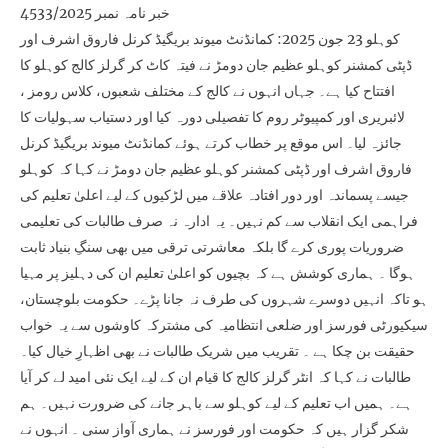
خبر نامہ نمبر 4533/2025
کوہلو 23 جون 2025: کمانڈنٹ میوند بریگیڈ کرنل فاروق اشرف اور
ڈپٹی کمشنر کوہلو عظیم جان دومڑ نے فیتہ کاٹ کر گرلز کالج کوہلو کا
افتتاح کیا ہے۔ جہاں انہوں نے کالج کے مختلف شعبوں، کلاس رومز ،
لائبریری اور کمپیوٹر روم کا تفصیلی دورہ کیا اور دستیاب سہولیات کا
جائزہ لیا۔ اس موقع پر خطاب کرتے ہوئے کمانڈنٹ میوند بریگیڈ کرنل
فاروق اشرف اور ڈپٹی کمشنر کوہلو عظیم جان دومڑ نے کہا کہ کوہلو
جیسے پسماندہ اور دور افتادہ علاقے میں لڑکیوں کے لیے اعلیٰ تعلیم کی
فراہمی ایک انقلاب سے کم نہیں۔ یہ ادارہ نہ صرف طالبات کی تعلیمی
ضروریات پوری کرے گا بلکہ معاشرتی ترقی میں بھی سنگِ بنیاد ثابت
ہوگا ۔ ہماری کوشش ہے کہ بچیوں کو اعلیٰ تعلیم ان کی دہلیز پر مہیا
ہو تاکہ انہیں دوسرے شہروں کی طرف نہ جانا پڑے۔ حکومت بلوچستان،
سیکیورٹی فورسز اور ضلعی انتظامیہ کی مشترکہ کاوشوں سے یہ خواب
حقیقت بن چکا ہے ۔ تقریب میں شریک طالبات نے بھی اظہارِ خیال کیا۔
طالبات نے کہا کہ انٹر گرلز کالج کا قیام ان کے لیے ایک نئی امید لے کر آیا
ہے۔ ہمیں اب تعلیم کے لیے کوہلو سے باہر جانے کی ضرورت نہیں۔ ہم
شکر گزار ہیں کہ حکومت اور فورسز نے ہماری آواز سنی ۔ انہوں نے