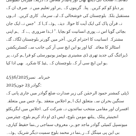
پر دباؤ کو کم کریں۔ پناہ گزینوں کے ہنر اور تعلیم میں نہ صرف ان کے
مستقبل بلکہ بلوچستان کی خوشحالی کے لیے سرمایہ کاری کریں۔ انہوں
نے قرآن پاک کی ایک آیت کا حوالہ دیتے ہوئے کہا کہ ‘جس نے ایک جان
بچائی گویا اس نے پوری انسانیت کو بچایا۔’ لہٰذا ضروری ہے کہ ہم اپنی
مشترکہ انسانیت کا احترام کریں۔آخر میں گورنر بلوچستان لگائے گئے
اسٹالز کا معائنہ کیا اور یو این ایچ سی آر کی جانب سے کنسٹریکشن
ڈیزائنگ کی جدید تھری ڈی مشینری بیوٹمز یونیورسٹی کو فراہم کرنے پر
یو این ایچ سی آر کے بلوچستان کے ہئیڈ کا شکریہ بھی ادا کیا.
خبرنامہ نمبر4536/2025
گوادر 23 جون2025:
ڈپٹی کمشنر حمود الرحمٰن کی زیر صدارت ضلع گوادر میں جاری پانی کے
سنگین بحران سے متعلق ایک اہم اجلاس منعقد ہوا، جس میں متعلقہ
افسران اور مقامی منتخب نمائندوں نے شرکت کی۔اجلاس میں ایگزیکٹو
انجینیئر پبلک ہیلتھ مومن بلوچ، ایس ڈی او داد کریم بلوچ، چیئرمین
میونسپل کمیٹی گوادر ماجد جوہر، معروف سماجی رہنما حفیظ کیازی،
بی این پی مینگل کے رہنما در محمد بلوچ سمیت دیگر شریک ہوئے۔