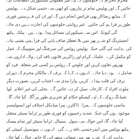
محرم الحرام کے جلوسوں کے لیے غیر معمولی سیکیورٹی انتظامات کیے
جائیں گے اور پولیس تمام تر تیاریوں کو ابھی سے حتمی شکل دے۔ پولیس
کے ساتھ رضاکار بھی فرائض انجام دیں گے اور ان کی فہرستیں فوری
طور پر فراہم کی جائیں۔ غیر روایتی جلوسوں کی اجازت نہیں دی جائے
گی کیونکہ اس سے سیکیورٹی مسائل پیدا ہوتے ہیں۔ پبلک ہیلتھ
انجینئرنگ کو شہر بھر میں بلا تعطل صاف پانی کی فراہمی یقینی بنانے
کی ہدایت کی گئی جبکہ پولیس روٹس کی سرچنگ اور سویپنگ کے عمل
کو مکمل کرے۔ علمائے کرام اور زاکرین قانون نافذ کرنے والے اداروں سے
بھرپور تعاون کریں اور جلوس کے روٹس پر کسی غیر متعلقہ فرد کو
شامل نہ ہونے دیا جائے۔ انہوں نے کہا کہ برف کے مالکان محرم کے دوران
برف کی قلت پیدا نہ کریں. وارا بندی سے اجتناب کریں، بصورت دیگر
ملوث افراد کے کارخانے سیل کر دیے جائیں گے۔ بجلی کی غیر اعلانیہ لوڈ
شیڈنگ روکنے کے لیے کیسکو حکام کو تحریری طور پر آگاہ کیا جائے گا۔
ماتمی جلوسوں کے ہمراہ ڈاکٹرز، پیرا میڈیکل اسٹاف اور ایمبولینسز
موجود ہوں گی جبکہ شدید زخمیوں کو فوری طور پر ٹراما سینٹر منتقل
کیا جائے گا، اس حوالے سے سول ہسپتال، ٹراما سینٹر اور تمام بیسک
ہیلتھ یونٹس میں ایمرجنسی نافذ رہے گی۔ انہوں نے میونسپل کمیٹی کو
ہدایت کی کہ شہر بھر میں صفائی ستھرائی کا خاص خیال رکھا جائے