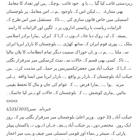
زبردستی غائب کیا گیا ہے یا وہ خود غائب ہوچکے ہیں اور تعداد کا معاملہ
بھی متنازعہ ہے لیکن اس کے باوجود ہم نے اس معاملے پر بلوچستان
اسمبلی میں خاص قانون سازی کی ہے تاکہ مستقبل میں اس طرح کے
الزامات ریاست یا ریاستی اداروں پر نہ لگیں اور الزامات کا راستہ
ہمیشہ کے لیے روک دیا جائے انہوں نے کہا کہ ایران ہمارا برادر اسلامی
ملک ہے پوری قوم ایران کے ساتھ کھڑی ہے بلوچستان کا بارڈر ایریا ایران
سے ملتا ہے ہم نے وہاں خوراک سمیت دیگر تمام انتظامات کا پلان بنالیا
ہے تاکہ کسی بھی قسم کے حالات سے نمٹ کرسکیں میر سرفراز بگٹی
نے کہا کہ جیکب آباد میں جعفرایکسپریس پر حملے کی مذمت کرتے ہیں
جیکب آباد بلوچستان کے بارڈر پر واقع ہے بارڈر ایریا میں ایسا واقعہ پہلی
مرتبہ ہوا ہے ہمارا فرض ہے کہ عوام کی جان و مال کا تحفظ یقینی
بنائیں ہماری کوشش ہے کہ بلوچستان کے حالات کو بہتر کیا جاسکے۔
﴾﴿﴾﴿﴾﴿
خبرنامہ نمبر4523/2025
جیکب آباد , 23 جون ۔وزیر اعلیٰ بلوچستان میر سرفراز بگٹی پیر کے روز
ایک روزہ مختصر دورے پر جیکب آباد پہنچے جہاں انہوں نے پاکستان پیپلز
پارٹی کے سینئر رہنماء اور قومی اسمبلی میں چیف وہیپ میر اعجاز