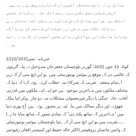
مسائل براہ راست متعلقہ آفیسران کے سامنے پیش ہو رہے ہیں۔
ڈپٹی کمشنر جھل مگسی سید رحمت اللّہ شاہ نے کہا کہ ضلعی
انتظامیہ عوامی مسائل کے حل کے لیے ہر ممکن اقدامات کر رہی
ہے تاکہ علاقے میں ترقی اور خوشحالی کے سفر کو مزید آگے
بڑھایا جا سکے اور عوام کی رسائی ضلعی آفیسران تک براہ راست
ہو۔۔
خبرنامہ نمبر4535/2025
کوئٹہ 23 جون 2025: گورنر بلوچستان جعفرخان مندوخیل نے پناہ گزینوں
کے عالمی دن کے موقع پر بیوٹمز یونیورسٹی میں ہو این ایچ سی آر کے زیر
اہتمام منعقدہ تقریب کے شرکاء سے خطاب کرتے ہوئے کہا کہ دنیا کے
مختلف ملکوں میں مہاجرین موجود ہیں جو اپنے اپنے ملکوں میں قدرتی
آفات، خانہ جنگی یا دیگر غیرمعمولی مشکلات سے دو چار ہوکر اپنا ملک
چھوڑنے اور دیگر ممالک میں پناہ لینے پر مجبور ہوئے ہیں. آج پوری دنیا
میں ’مہاجرین کے ساتھ یکجہتی‘ کے بنیادی تصور کے ساتھ منایا جا رہا
ہے..تقریب میں یو این ایچ سی آر کے ہئیڈ بلوچستان. بیوٹمز یونیورسٹی
کے وائس چانسلر پروفیسر ڈاکٹر خالد حفیظ اور کمیشنر افغان رفیوجیز