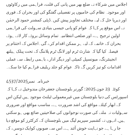
اجلاس میں شرکاء نے ضلع بھر میں پانی کی قلت، فراہمی میں رکاوٹوں
اور موجودہ نظام کی خامیوں پر تفصیلی گفتگو کی اور بحران کے فوری
اور دیرپا حل کے لیے مختلف تجاویز پیش کیں۔ڈپٹی کمشنر حمود الرحمٰن
نے اس موقع پر کہا کہ عوام کو پانی جیسی بنیادی سہولت کی فراہمی
اولین ترجیح ہے، اور ضلعی انتظامیہ تمام وسائل بروئے کار لاتے ہوئے
بحران کے خاتمے کے لیے ہر ممکن اقدام کرے گی۔اجلاس کے اختتام پر
فیصلہ کیا گیا کہ شارٹ ٹرم اور لانگ ٹرم پلاننگ کے تحت پبلک ہیلتھ
انجینئرنگ، میونسپل کمیٹی اور دیگر ادارے باہمی رابطے سے عملی
اقدامات کو تیز کریں گے تاکہ عوام کو جلد ریلیف فراہم کیا جا سکے۔
خبرنامہ نمبر4537/2025
کوئٹہ 23 جون 2025: گورنر بلوچستان جعفرخان مندوخیل نے کہا کہ
اسپورٹس کی دنیا بلوچستان میں غیرمعمولی ٹیلنٹ موجود ہیں لیکن اس
کے ابھار کیلئے مواقع کی اشد ضرورت ہے. مناسب مواقع اور ضروری
سہولیات نہ ملنے کی صورت نوجوانوں کی صلاحیتیں ضائع بھی ہو سکتی
ہیں. انہوں نے کشمیر سپریم لیگ میں بلوچستان کے کرکٹرز کو موقع دیا
جا رہا ہے جو نہایت خوش آئند ہے. اس سے صوبوں کوایک دوسرے کے