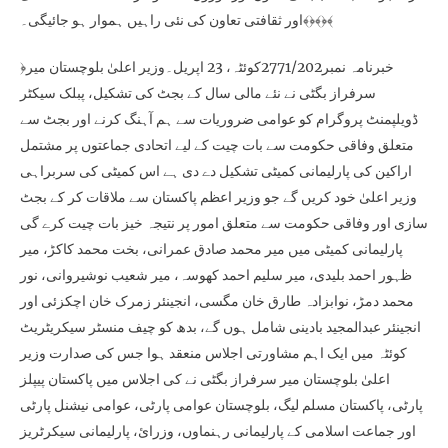
اور ثقافتی تعاون کی نئی راہیں ہموار ہو جائیگی۔﴾﴿﴾﴿﴾
﴿خبرنامہ نمبر2771/202کوئٹہ، 23 اپریل۔وزیر اعلیٰ بلوچستان میر
سرفراز بگٹی نے نئے مالی سال کے بجٹ کی تشکیل، پبلک سیکٹر
ڈویلپمنٹ پروگرام کو عوامی ضروریات سے ہم آہنگ کرنے اور بجٹ سے
متعلق وفاقی حکومت سے بات چیت کے لیے اتحادی جماعتوں پر مشتمل
اراکین کی پارلیمانی کمیٹی تشکیل دے دی ہے اس کمیٹی کی سربراہی
وزیر اعلیٰ خود کریں گے جو وزیر اعظم پاکستان سے ملاقات کر کے بجٹ
سازی اور وفاقی حکومت سے متعلق امور پر نتیجہ خیز بات چیت کرے گی
پارلیمانی کمیٹی میں میر محمد صادق عمرانی، بخت محمد کاکڑ، میر
ظہور احمد بلیدی، میر سلیم احمد کھوسہ، میر شعیب نوشیروانی، نور
محمد دمڑ، نوابزادہ طارق خان مگسی، انجینئر زمرک خان اچکزئی اور
انجینئر عبدالمجید بادینی شامل ہوں گے، بدھ کو چیف منسٹر سیکریٹریٹ
کوئٹہ میں ایک اہم مشاورتی اجلاس منعقد ہوا جس کی صدارت وزیر
اعلیٰ بلوچستان میر سرفراز بگٹی نے کی اجلاس میں پاکستان پیپلز
پارٹی، پاکستان مسلم لیگ، بلوچستان عوامی پارٹی، عوامی نیشنل پارٹی
اور جماعت اسلامی کے پارلیمانی رہنماوں، وزرائ، پارلیمانی سیکرٹریز