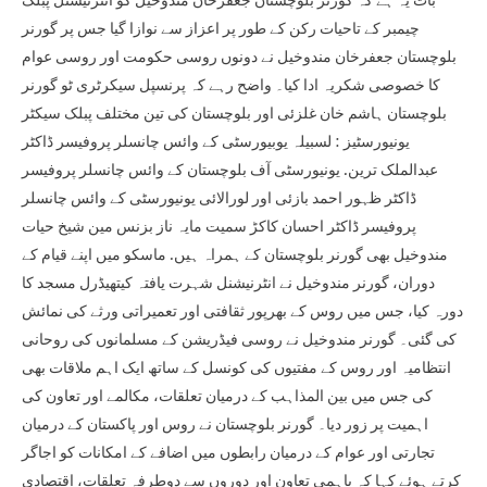
بات یہ ہے کہ گورنر بلوچستان جعفرخان مندوخیل کو انٹرنیشنل پبلک
چیمبر کے تاحیات رکن کے طور پر اعزاز سے نوازا گیا جس پر گورنر
بلوچستان جعفرخان مندوخیل نے دونوں روسی حکومت اور روسی عوام
کا خصوصی شکریہ ادا کیا۔ واضح رہے کہ پرنسپل سیکرٹری ٹو گورنر
بلوچستان ہاشم خان غلزئی اور بلوچستان کی تین مختلف پبلک سیکٹر
یونیورسٹیز : لسبیلہ یوبیورسٹی کے وائس چانسلر پروفیسر ڈاکٹر
عبدالملک ترین. یونیورسٹی آف بلوچستان کے وائس چانسلر پروفیسر
ڈاکٹر ظہور احمد بازئی اور لورالائی یونیورسٹی کے وائس چانسلر
پروفیسر ڈاکٹر احسان کاکڑ سمیت مایہ ناز بزنس مین شیخ حیات
مندوخیل بھی گورنر بلوچستان کے ہمراہ ہیں. ماسکو میں اپنے قیام کے
دوران، گورنر مندوخیل نے انٹرنیشنل شہرت یافتہ کیتھیڈرل مسجد کا
دورہ کیا، جس میں روس کے بھرپور ثقافتی اور تعمیراتی ورثے کی نمائش
کی گئی۔ گورنر مندوخیل نے روسی فیڈریشن کے مسلمانوں کی روحانی
انتظامیہ اور روس کے مفتیوں کی کونسل کے ساتھ ایک اہم ملاقات بھی
کی جس میں بین المذاہب کے درمیان تعلقات، مکالمے اور تعاون کی
اہمیت پر زور دیا۔ گورنر بلوچستان نے روس اور پاکستان کے درمیان
تجارتی اور عوام کے درمیان رابطوں میں اضافے کے امکانات کو اجاگر
کرتے ہوئے کہا کہ باہمی تعاون اور دوروں سے دوطرفہ تعلقات، اقتصادی