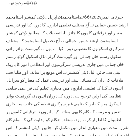
موجود تھے۔﴾﴿﴾﴿﴾﴿
خبرنامہ نمبر2766/2025استامحمد23اپریل ۔ڈپٹی کمشنر استامحمد
ارشد حسین جمالی نے آج مختلف تعلیمی اداروں کا دورہ کیا اور تدریسی
معیار اور ترقیاتی کاموں کا جائزہ لیا تفصیلات کے مطابق ڈپٹی کمشنر
استامحمد، ارشد حسین جمالی نے آج تحصیل استامحمد کے مختلف
سرکاری اسکولوں کا تفصیلی دورہ کیا۔ انہوں نے گورنمنٹ بوائز ہائی
اسکول رستم خان جمالی اور گورنمنٹ گرلز مڈل اسکول گوٹھ رستم
خان جمالی میں جاری تدریسی سرگرمیوں اور انتظامی امور کا باریک
بینی سے جائزہ لیا۔ڈپٹی کمشنر نے اس موقع پر اساتذہ اور طلباءسے
ملاقات کی، ان کے مسائل سنے اور تدریسی عمل کے معیار کو سراہا۔
انہوں نے کہا کہ تعلیمی اداروں میں معیاری تعلیم کی فراہمی ضلعی
انتظامیہ کی اولین ترجیح ہے۔دورے کے دوران انہوں نے گورنمنٹ بوائز
اسکول میں کے این کے نامی غیر سرکاری تنظیم کی جانب سے جاری
تعمیر و مرمت کے کام کا بھی معائنہ کیا۔ انہوں نے ترقیاتی کاموں پر
اطمینان کا اظہار کرتے ہوئے متعلقہ حکام کو ہدایت کی کہ تمام کام
مقررہ مدت میں معیاری انداز میں مکمل کیے جائیں۔ڈپٹی کمشنر کے اس
اقدام کو عوامی و تعلیمی حلقوں کی جانب سے سراہا جا رہا ہے، جنہوں