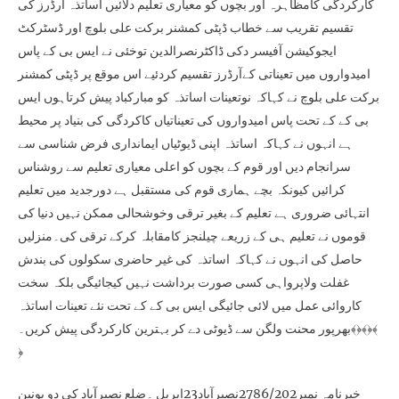
کارکردگی کامظاہرہ اور بچوں کو معیاری تعلیم دلائیں اساتذہ آرڈرز کی
تقسیم تقریب سے خطاب ڈپٹی کمشنر برکت علی بلوچ اور ڈسٹرکٹ
ایجوکیشن آفیسر دکی ڈاکٹرنصرالدین توخئی نے ایس بی کے پاس
امیدواروں میں تعیناتی کےآرڈرز تقسیم کردئیے اس موقع پر ڈپٹی کمشنر
برکت علی بلوچ نے کہاکہ نوتعینات اساتذہ کو مبارکباد پیش کرتاہوں ایس
بی کے کے تحت پاس امیدواروں کی تعیناتیاں کاکردگی کی بنیاد پر محیط
ہے انہوں نے کہاکہ اساتذہ اپنی ڈیوٹیاں ایمانداری فرض شناسی سے
سرانجام دیں اور قوم کے بچوں کو اعلی معیاری تعلیم سے روشناس
کرائیں کیونکہ بچے ہماری قوم کی مستقبل ہے دورجدید میں تعلیم
انتہائی ضروری ہے تعلیم کے بغیر ترقی وخوشحالی ممکن نہیں دنیا کی
قوموں نے تعلیم ہی کے زریعے چیلنجز کامقابلہ کرکے ترقی کی۔منزلیں
حاصل کی انہوں نے کہاکہ اساتذہ کی غیر حاضری سکولوں کی بندش
غفلت ولاپرواہی کسی صورت برداشت نہیں کیجائیگی بلکہ سخت
کاروائی عمل میں لائی جائیگی ایس بی کے کے تحت نئے تعینات اساتذہ
بھرپور محنت ولگن سے ڈیوٹی دے کر بہترین کارکردگی پیش کریں۔﴾﴿﴾﴿﴾
﴿
خبرنامہ نمبر2786/202نصیرآباد23اپریل ۔ضلع نصیرآباد کی دو یونین