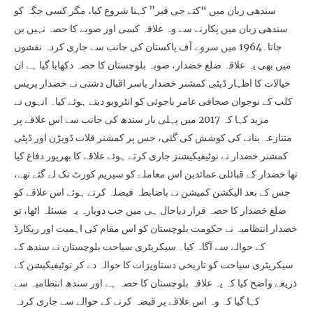
سندھی زبان میں “کتے جی قبر” کہنا شروع کیا، مگر کسی جگہ کو
سندھی زبان میں پکارنے سے وہ علاقہ کسی اور صوبے کا حصہ نہیں بن
جاتا۔1964 میں سروے آف پاکستان کی جانب سے جاری کردہ نقشوں
میں بھی یہ علاقہ ضلع خضدار، صوبہ بلوچستان کا حصہ دکھایا گیا ہے ان
خیالات کا اظہار ڈپٹی کمشنر خضدار یاسر اقبال دشتی نے خضدار پریس
کلب کے نوجوان صحافی عامر باجوئی کو انٹرویو دیتے ہوئے کیا۔ انہوں نے
مزید کہا کہ 2017 میں پہلی بار سندھ کی جانب سے اس علاقے پر
متنازعہ بنانے کی کوشش کی گئی، جس پر کمشنر قلات ڈویڑن اور ڈپٹی
کمشنر خضدار نے نوٹیفیکیشنز جاری کرتے ہوئے علاقے کا بھرپور دفاع کیا
تھا خضدار کے قبائلی عمائدین اس معاملے کو سپریم کورٹ تک لے گئے تھے،
جس کے بعد الیکشن کمیشن نے باضابطہ فیصلہ کرتے ہوئے اس علاقے کو
ضلع خضدار کا حصہ قرار دیاحال ہی میں جب دوبارہ یہ مسئلہ اٹھا، تو
خضدار انتظامیہ نے حکومت بلوچستان کو اس مقام کی اہمیت اور ریکارڈ
کے حوالے سے آگاہ کیا۔ سیکریٹری سیاحت بلوچستان نے سندھ کے
سیکریٹری سیاحت کو تاریخی دستاویزات کا حوالہ دے کر نوٹیفیکیشن کے
ذریعے واضح کیا کہ یہ علاقہ بلوچستان کا حصہ ہے اور سندھ انتظامیہ سے
کہا گیا کہ وہ اس علاقے پر قبضہ کرنے کے حوالے سے جاری کردہ