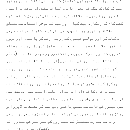
تیسرے روز مختلف یونین کونسلز کا دورہ کیا تاکہ جاری پولیو
مہم کی کارکردگی کا بغور جائزہ لیا جا سکے۔اس موقع پر انہوں
نے پولیو ٹیموں سے ملاقات کی، ان کے مائیکرو پلان کے تحت کیے
گئے کام کا ریکارڈ چیک کیا، اور مہم کے موثر انعقاد سے متعلق
مختلف پہلووں پر بات چیت کی۔ ڈپٹی کمشنر نے عوام سے بھی
ملاقات کی اور پولیو ٹیموں کے رویے، وقت کی پابندی اور بچوں
کو قطرے پلانے کے حوالے سے معلومات حاصل کیں۔انہوں نے مختلف
گھروں کا دورہ کرکے بچوں کی انگلیوں پر موجود نشانات (فنگر
مارکنگ) اور گھروں کی نشاندہی (ڈور مارکنگ) کا معائنہ بھی
کیا تاکہ اس بات کو یقینی بنایا جا سکے کہ ہر بچہ پولیو کے
قطرے حاصل کر چکا ہے۔ڈپٹی کمشنر ارشد حسین جمالی نے پولیو
ورکرز کی کاوشوں کو سراہتے ہوئے کہا کہ پولیو کے خاتمے کے
لیے ہر فرد کا کردار اہم ہے اور ضلعی انتظامیہ اس مشن میں
اپنی ذمہ داریاں بخوبی نبھا رہی ہے ضلعی انتظامیہ پولیو مہم
میں ٹیموں کی جانب سے سستی یا کسی بھی قسم کی غفلت یا لاپرواہی
ہرگز برداشت نہیں کریں گی کیونکہ ہماری تھوڑی سی لاپرواہی کی
وجہ سے ہمارے مستقبل کے معماروں کی عمر بھر کی معذوری کا
موجب بن سکتی ہے۔﴾﴿﴾﴿﴾﴿