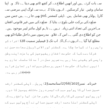
سے بات کرتے ہیں اور انھیں اطلاع دے کر کچھ ٹائم بھی دیتا ہے تاکہ وہ اپنا
سامان وغیرہ تیار کرسکیں۔ انہوں بتایا کہ بہت سے لوگ اپنی مرضی سے
بھی جا رہے ہیں جس میں pol. کارڈ ہولڈر بھی شامل ہیں۔ ڈپٹی کمشنر
ضلع دکی برکت علی بلوچ نے بتایا کہ ضلع دکی میں غیر قانونی افغان
مہاجرین کی تعداد اتنی زیادہ نہیں ہے تاہم کول مائنز لیبر موجود ہیں۔
جن کو اطلاع دی گئی ہے اس کے علاوہ مدرسوں میں داخل طلباءکو بھی
مطلع کیا گیا ہے انہوں نےکہاکہ اب تک 3 فیمیلیز سمیت 128 افراد کو
واپس روانہ کیاجا چکا ہے۔ کمشنر لورالائی ڈویژن سعادت حسن نے
شرکاءسے کہا کہ حکومت افغان ریفیوجیز کی باعزت اپنے وطن
واپسی کو یقینی بنا رہی ہے جس پر عمل در آ مد کا سلسلہ جاری ہے
انہوں نےکہاکہ حکومت انھیں ہرممکن سہولت اور تعاون فراہم
کر رہی ہے۔﴾﴿﴾﴿﴾﴿
خبرنامہ نمبر2768/2025استامحمد23اپریل ۔ ڈپٹی کمشنر ارشد
حسین جمالی کا پولیو مہم کے تیسرے روز مختلف یوسیز کا دورہ
اور پولیو ٹیموں کی کارکردگی کا بغور جائزہ لیا واضح رہے کہ
ڈپٹی کمشنر استامحمد ارشد حسین جمالی نے آج پولیو مہم کے