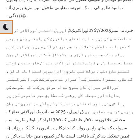
نے امید ظاہر کی ہے کہ اس سے تعلیمی ماحول میں مزید بہتری آئے
گی۔﴾﴿﴾﴿﴾﴿
خبرنامہ نمبر2767/2025لورالائی23, اپریل ۔کمشنر لورالائی ڈویژن
سعادت حسن کی زیر صدارت افغان مہاجرین کی باوقار وطن واپسی
کے حوالے سے اجلاس منعقد ہوا جس میں ڈی آئی جی پولیس لورالائی
رینج ملک محمد سلیم لہڑی ، ایڈیشنل کمشنر لورالائی ڈویژن
عبدالحمید ابڑو ، ڈپٹی کمشنر لورالائی میران خان بلوچ ، ڈپٹی
کمشنر ضلع دکی ، برکت علی بلوچ ، ڈی ایس پی کلیم اللہ کاکڑ ،
کے علاوہ سسٹر ایجنسیز کے آ فسران نے بھی شرکت کی۔ ڈپٹی کمشنر
لورالائی میران خان بلوچ نے اس موقع پر کہا کہ حکومت کی
ہدایات اور فیصلہ کی روشنی کے مطابق غیر قانونی طور پر
رہائش پذیر اور افغانی مہاجر کارڈ ہولڈر مہاجرین کی وطن
واپسی تیزی سے جاری ہیں 3, اپریل ، 2025 سے اب تک لورالائی ضلع کے
مختلف علاقوں سے 66, خاندانوں کے 766 افراد کو باوقار طریقہ سے
سہولت کے ساتھ واپس روانہ کیا جاچکا ہے۔ انہوں نےکہاکہ روزانہ 3،
ٹیمیں تشکیل دے کر کے باقاعدہ لسٹ بنا کر کیمپوں میں جاتاہے جاکر ان