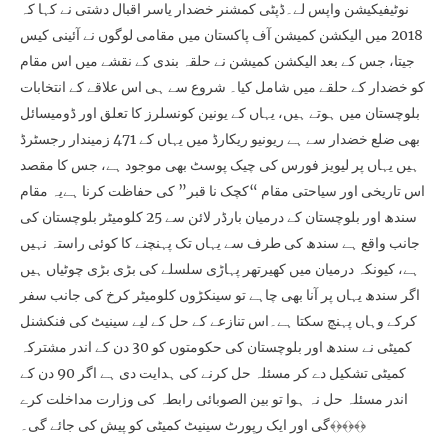
نوٹیفیکیشن واپس لے۔ڈپٹی کمشنر خضدار یاسر اقبال دشتی نے کہا کہ
2018 میں الیکشن کمیشن آف پاکستان میں مقامی لوگوں نے آئینی کیس
جیتا، جس کے بعد الیکشن کمیشن نے حلقہ بندی کے نقشے میں اس مقام
کو خضدار کے حلقے میں شامل کیا۔ شروع سے ہی اس علاقے کے انتخابات
بلوچستان میں ہوتے ہیں، یہاں کے یونین کونسلرز کا تعلق اور ڈومیسائل
بھی ضلع خضدار سے ہے ریونیو ریکارڈ میں یہاں کے 471 زمیندار رجسٹرڈ
ہیں یہاں پر لیویز فورس کی چیک پوسٹ بھی موجود ہے، جس کا مقصد
اس تاریخی اور سیاحتی مقام “کچک نا قبر” کی حفاظت کرنا ہےیہ مقام
سندھ اور بلوچستان کے درمیان بارڈر لائن سے 25 کلومیٹر بلوچستان کی
جانب واقع ہے سندھ کی طرف سے یہاں تک پہنچنے کا کوئی راستہ نہیں
ہے، کیونکہ درمیان میں کھیرتھر پہاڑی سلسلے کی بڑی بڑی چوٹیاں ہیں
اگر سندھ یہاں پر آنا بھی چاہے تو سینکڑوں کلومیٹر کرخ کی جانب سفر
کرکے وہاں پہنچ سکتا ہے۔اس تنازعے کے حل کے لیے سینیٹ کی فنکشنل
کمیٹی نے سندھ اور بلوچستان کی حکومتوں کو 30 دن کے اندر مشترکہ
کمیٹی تشکیل دے کر مسئلہ حل کرنے کی ہدایت دی ہے اگر 90 دن کے
اندر مسئلہ حل نہ ہوا تو بین الصوبائی رابطہ کی وزارت مداخلت کرے
گی اور ایک رپورٹ سینیٹ کمیٹی کو پیش کی جائے گی۔﴾﴿﴾﴿﴾﴿