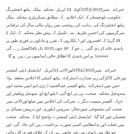
خبرنامہ نمبر2763/2025کوئٹہ 23 اپریل۔محکمہ پبلک ہیلتھ انجنئیرنگ
حکومت بلوچستان کے ایک اعلامیہ کے مطابق سیکریٹری محکمہ پبلک
ہیلتھ انجنئیرنگ کی ہدایت کی روشنی میں رواں مالی سال کی ترقیاتی
سرگرمیوں کی احسن طریقے سے تکمیل کے پیش نظر محکمہ کے ایک تا
18 گریڈ کے افسروں اور اہلکاروں کے تقرر و تبادلوں پر فوری طور پر
پابندی عائد کر دی گئی ہے جو کہ 30 جون 2025 تک نافڈالعمل رہے گی
تاہم اس پابندی کا اطلاق خالی آسامیوں پر نہیں ہو گا۔﴾﴿﴾﴿﴾﴿
خبرنامہ نمبر2764/2025لورالائی 23اپریل ۔ایڈیشنل ڈپٹی کمشنر
نورعلی کاکڑکی زیر صدارت ڈسٹرکٹ ہیلتھ کمیٹی کا اجلاس منعقد ہوا،
جس میں ڈسٹرکٹ ہیلتھ آفیسر عبدالحمید لہڑی،ایم ایس محمد انور
مندوخیل محکمہ صحت، پی پی ایچ آئی، ڈبلیو ایچ او، سوشل ویلفیئر اور
خزانہ آفیسر سمیت دیگر نے شرکت کی اجلاس میں ضلع لورالائی میں
صحت کی مجموعی صورتحال، سروس ڈیلوری، اور درپیش مسائل پر
تفصیلی غور کیا گیا۔ ایڈیشنل ڈپٹی کمشنر نے واضح کیا کہ محکمہ صحت
میں غفلت اور بدانتظامی کسی صورت برداشت نہیں کی جائے گی، اور
جو ملازمین ڈیوٹی سے غیر حاضر ہیں ان کے خلاف فوری کارروائی