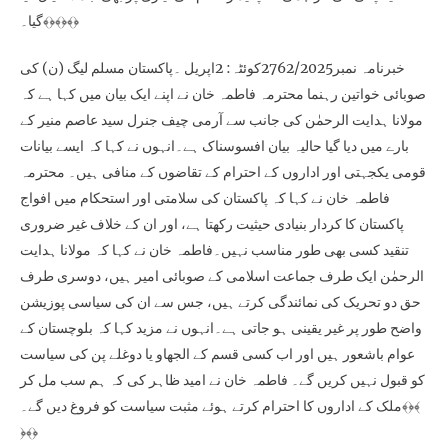
گیا۔﴾﴿﴾﴿﴾﴿
خبرنامہ نمبر2762/2025کوئٹہ: 2اپریل ۔پاکستان مسلم لیگ (ن) کی
صوبائی خواتین رہنما محترمہ فاطمہ خان نے اپنے ایک بیان میں کہا ہے کہ
مولانا ہدایت الرحمٰن کی جانب سے آرمی چیف جنرل سید عاصم منیر کے
بارے میں دیا گیا حالیہ بیان افسوسناک ہے۔انہوں نے کہا کہ ایسے بیانات
قومی یکجہتی اور اداروں کے احترام کے تقاضوں کے منافی ہیں۔ محترمہ
فاطمہ خان نے کہا کہ پاکستان کی سلامتی اور استحکام میں افواج
پاکستان کا کردار بنیادی حیثیت رکھتا ہے، اور ان کے خلاف غیر ضروری
تنقید کسی بھی طور مناسب نہیں۔فاطمہ خان نے کہا کہ مولانا ہدایت
الرحمٰن ایک طرف جماعت اسلامی کے صوبائی امیر ہیں، دوسری طرف
حق دو تحریک کی نمائندگی کرتے ہیں، جس سے ان کی سیاسی پوزیشن
واضح طور پر غیر یقینی ہو جاتی ہے۔انہوں نے مزید کہا کہ بلوچستان کے
عوام باشعور ہیں اور اب کسی قسم کے الجھاو یا دوغلے پن کی سیاست
کو قبول نہیں کریں گے۔ فاطمہ خان نے امید ظاہر کی کہ ہم سب مل کر
ملک کے اداروں کا احترام کرتے ہوئے مثبت سیاست کو فروغ دیں گے۔﴾﴿﴾
﴿﴾﴿