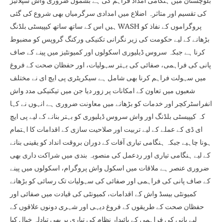
بلوچستان میں ہنگامی امداد فراہم کی ہے بشمول ضروری واش سپلائیز
کی تقسیم اور متاثرہ اضلاع میں امدادی سرگرمیاں بھی شروع کی گئی
ہیں اس کے ساتھ ساتھ کیپیسٹی بلڈنگ WASH پروگراموں کے نفاذ کو
بڑھانے کے لیے حکومت کی زیر نگرانی تکنیکی ورکنگ گروپس کو مضبوط
کرنا ہے جبکہ سروس ڈیلیوری اسکولوں اور کمیونٹیز میں پینے کے صاف
پانی کی فراہمی، صفائی کی بہتر سہولیات، اور حفظان صحت کے فروغ
میں سہولت فراہم کرنا بھی شامل ہے سیکریٹری پی ایچ ای نے مختلف
شعبوں میں تعاون کے امکانات پر زور دیا جن میں تیکنیکی مدد واش
انفراسٹرکچر اور خدمات کو بڑھانے میں معاونت ضروری ہے انہوں نے کہا
کہ کیپیسٹی بلڈنگ اور واش سروس ڈیلیوری کو بہتر بنانے کے لیے پی ایچ
ای ڈی کے عملے کے لیے تربیت اور صلاحیت سازی کے اقدامات کا اہتمام
ہونا چاہیے جبکہ ہنگامی تیاری آفات کے دوران بروقت انداد کو یقینی بنانے
کے لیے ہنگامی تیاری اور ردعمل کی منصوبہ بندی میں شراکت داری بھی
ضروری عنصر ہے ملاقات میں اسکول واش پروگرام، اسکولوں میں پینے
کے صاف پانی کی فراہمی اور صفائی کی سہولیات تک رسائی کو بڑھانے
کمیونٹی بیسڈ واش کے اقدامات، کمیونٹی کی قیادت میں صفائی اور
حفظان صحت کے طریقوں کے فروغ دیہی اور شہری دونوں علاقوں کے
لیے پانی کی فراہمی کے پائیدار نظام کی تیاری پر بھی تبادلہ خیال کیا