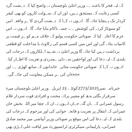
کے لیے فخر کا باعث ہے وزیر اعلیٰ بلوچستان نے واضح کیا کہ دہشت گرد
کسی رعایت کے مستحق نہیں، اور ان کے سہولت کاروں کو بھی کیفر
کردار تک پہنچایا جائے گا۔ انہوں نے کہا کہ دہشت گردی کا ہر واقعہ امن
کو سبوتاڑ کرنے کی کوشش ہے، جسے ناکام بنایا جائے گا۔ انہوں نے اس
عزم کا اعادہ کیا کہ صوبائی حکومت پولیو کے خلاف مہم کو ہر قیمت پر
کامیاب بنائے گی اور اس میں کسی قسم کی رکاوٹ یا مداخلت کو قطعی
برداشت نہیں کیا جائے گا وزیر اعلیٰ نے شہید اہلکاروں کے درجات کی
بلندی کے لیے دعا کی اور لواحقین سے دلی ہمدردی و تعزیت کا اظہار کیا۔
انہوں نے کہا کہ صوبائی حکومت متاثرہ خاندانوں کے ساتھ کھڑی ہے اور
ان کی ہر ممکن معاونت کی جائے گی۔﴾﴿﴾﴿﴾
﴿خبرنامہ نمبر2773/2025کوئٹہ، 23 اپریل ۔وزیر اعلیٰ بلوچستان میر
سرفراز بگٹی بدھ کو مشیر برائے محنت و افرادی قوت سردار غلام
رسول عمرانی کے ہاں گئے جہاں انہوں نے ان کے چچا میر اللہ بخش خان
عمرانی کے انتقال پر تعزیت و فاتحہ خوانی کی اور مرحوم کے درجات کی
بلندی کے لیے دعا کی اس موقع پر صوبائی وزیر آبپاشی میر محمد صادق
عمرانی، پارلیمانی سیکرٹری ٹرانسپورٹ میر لیاقت علی لہڑی بھی