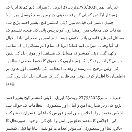
خبرنامہ نمبر2778/2025تربت23 اپریل ۔: میرانی ڈیم کمانڈ ایریا کے
زمیندار ایکشن کمیٹی کے وفد نے ڈپٹی چیئرمین ضلع کونسل میر باہڈ
جمیل دشتی کی قیادت میں ڈپٹی کمشنر کیچ، بشیر احمد بڑیچ سے
ملاقات کی ملاقات میں زمینداروں کو درپیش پانی کی قلت، تقسیم کے
مسائل اور غیر قانونی پائپ لائنوں جیسے اہم امور پر تفصیلی تبادلہ خیال
کیا گیا وفد نے میرانی ڈیم کمانڈ ایریا کے تمام اہم مسائل ان کے سامنے
رکھے گئے۔ ڈپٹی کمشنر نے مسائل کے مستقل اور موثر حل کی یقین
دہانی کراتے ہوئے کہا کہ زمینداروں کے حقوق کا تحفظ ضلعی انتظامیہ
کی اولین ترجیح ہے زمیندار وفد نے انتظامیہ کی دلچسپی اور تعاون پر
اطمینان کا اظہار کرتے ہوئے امید ظاہر کی کہ مسائل جلد حل ہوں گے۔﴾
﴿﴾﴿﴾﴿
خبرنامہ نمبر2779/2025تربت23 اپریل ۔ ڈپٹی کمشنر کیچ بشیر احمد
بڑیچ کی زیر صدارت امن و امان اور سیکیورٹی انتظامات کے حوالے سے
اجلاس منعقد ہوا۔ اجلاس میں لیویز فورس کے اعلیٰ افسران نے شرکت
کی۔ اجلاس کا مقصد ضلع میں امن و امان کی موجودہ صورتحال کا
جائزہ لینا اور سیکیورٹی کے موثر اقدامات کو یقینی بنانا تھا ڈپٹی کمشنر