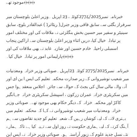
موجود تھے﴾﴿﴾﴿﴾﴿
خبرنامہ نمبر2774/2025کوئٹہ، 23 اپریل ۔وزیر اعلیٰ بلوچستان میر
سرفراز بگٹی سے سابق فاقی وزیر جنرل( ریٹائرڈ ) عبدالقادر بلوچ، سابق
سینیٹر و سفیر میر حسین بخش بنگلزئی نے ملاقات کی اور مختلف امور
پر تبادلہ خیال کیا، دریں اثناء وزیر اعلیٰ بلوچستان سے اراکین پنجاب
اسمبلی راحیلہ خادم حسین اور شازیہ عابد نے بھی ملاقات کی اور
پارلیمانی امور پر تبادلہ خیال کیا۔﴾﴿﴾﴿﴾﴿
خبرنامہ نمبر2775/2025 کوئٹہ 23اپریل ۔صوبائی وزیر خزانہ ومعدنیات
میر شعیب نوشیروانی کے زیر صدارت محکمہ تعلیم کی ایس ا ین ای اور
آنے والے مالی سال کی بجٹ کے حوالے سے جائزہ اجلاس منعقد ہوا جس
میں سکریٹری خزانہ عمران زرکون ، اسپیشل سکریٹری خزانہ جہانگیر
کاکڑ اور محکمہ خزانہ کے دیگر حکام بھی موجود تھے۔ صوبائی وزیر
خزانہ ومعدنیات میر شعیب نوشیروانی نے کہا کہ محکمہ تعلیم میں
بہتری لانے کے لیے کوشاں رہیں گے شعبہ تعلیم کو جدید تقاضوں سے ہم
آہنگ کرنے کے لیے ہماری حکومت نے روز اول سے تہیہ کیا ہے تاکہ ہمارے
نئے نسل جدید علوم کے زیور آراستہ ہو۔ صوبائی وزیر خزانہ نے ایس این