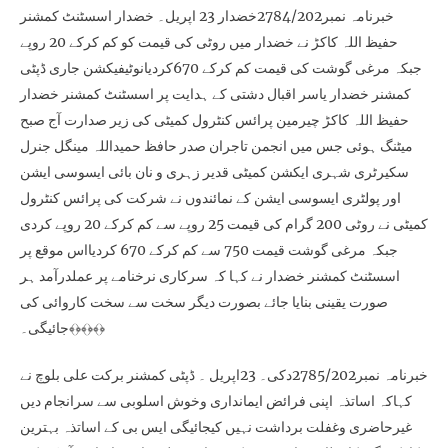
خبرنامہ نمبر2784/202خضدار 23 اپریل۔ خضدار اسسٹنٹ کمشنر
حفیظ اللہ کاکڑ نے خضدار میں روٹی کی قیمت کو کم کرکے 20 روپے
جبکہ مرغی گوشت کی قیمت کم کرکے 670کردیانوٹیفیکشن جاری ڈپٹی
کمشنر خضدار یاسر اقبال دشتی کے ہدایت پر اسسٹنٹ کمشنر خضدار
حفیظ اللہ کاکڑ چیرمین پرائس کنٹرول کمیٹی کی زیر صدارت آج صبح
میٹنگ ہوئی جس میں انجمن تاجران صدر حافظ حمیداللہ مینگل جنرل
سکیرٹری شہری ایکشن کمیٹی قدیر زہری و نان بائی ایسوسی ایشن
اور پولٹری ایسوسی ایشن کے نمائندوں نے شرکت کی پرائس کنٹرول
کمیٹی نے روٹی 200 گرام کی قیمت 25 روپے سے کم کرکے 20 روپے کردی
جبکہ مرغی گوشت قیمت 750 سے کم کرکے 670 کردیااس موقع پر
اسسٹنٹ کمشنر خضدار نے کہا کہ سرکاری نرخنامے پر عملدرآمد ہر
صورت یقینی بنایا جائے بصورت دیگر سخت سے سخت کاروائی کی
جائیگی۔﴾﴿﴾﴿﴾﴿
خبرنامہ نمبر2785/202دکی۔ 23اپریل ۔ ڈپٹی کمشنر برکت علی بلوچ نے
کہاکہ اساتذہ اپنی فرائض ایمانداری وخوش اسلوبی سے سرانجام دیں
غیرحاضری وغفلت برداشت نہیں کیجائیگی ایس بی کے اساتذہ بہترین