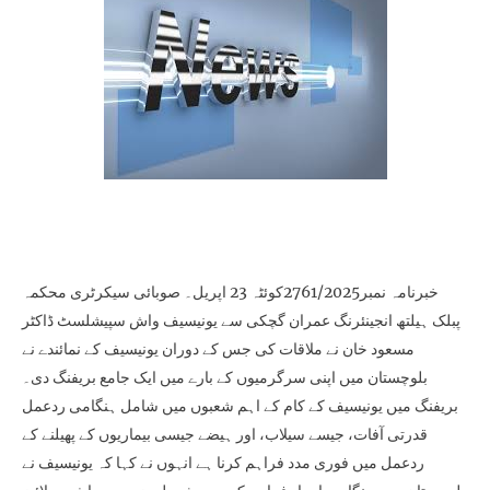
خبرنامہ نمبر2761/2025کوئٹہ 23 اپریل۔ صوبائی سیکرٹری محکمہ
پبلک ہیلتھ انجینئرنگ عمران گچکی سے یونیسیف واش سپیشلسٹ ڈاکٹر
مسعود خان نے ملاقات کی جس کے دوران یونیسیف کے نمائندے نے
بلوچستان میں اپنی سرگرمیوں کے بارے میں ایک جامع بریفنگ دی۔
بریفنگ میں یونیسیف کے کام کے اہم شعبوں میں شامل ہنگامی ردعمل
قدرتی آفات، جیسے سیلاب، اور ہیضے جیسی بیماریوں کے پھیلنے کے
ردعمل میں فوری مدد فراہم کرنا ہے انہوں نے کہا کہ یونیسیف نے