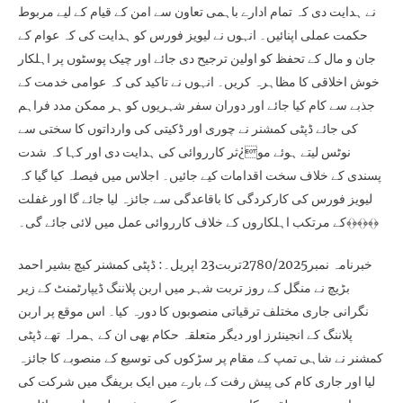
نے ہدایت دی کہ تمام ادارے باہمی تعاون سے امن کے قیام کے لیے مربوط
حکمت عملی اپنائیں۔ انہوں نے لیویز فورس کو ہدایت کی کہ عوام کے
جان و مال کے تحفظ کو اولین ترجیح دی جائے اور چیک پوسٹوں پر اہلکار
خوش اخلاقی کا مظاہرہ کریں۔ انہوں نے تاکید کی کہ عوامی خدمت کے
جذبے سے کام کیا جائے اور دوران سفر شہریوں کو ہر ممکن مدد فراہم
کی جائے ڈپٹی کمشنر نے چوری اور ڈکیتی کی وارداتوں کا سختی سے
نوٹس لیتے ہوئے مو¿ثر کارروائی کی ہدایت دی اور کہا کہ شدت
پسندی کے خلاف سخت اقدامات کیے جائیں۔ اجلاس میں فیصلہ کیا گیا کہ
لیویز فورس کی کارکردگی کا باقاعدگی سے جائزہ لیا جائے گا اور غفلت
کے مرتکب اہلکاروں کے خلاف کارروائی عمل میں لائی جائے گی۔﴾﴿﴾﴿﴾﴿
خبرنامہ نمبر2780/2025تربت23 اپریل۔: ڈپٹی کمشنر کیچ بشیر احمد
بڑیچ نے منگل کے روز تربت شہر میں اربن پلاننگ ڈیپارٹمنٹ کے زیر
نگرانی جاری مختلف ترقیاتی منصوبوں کا دورہ کیا۔ اس موقع پر اربن
پلاننگ کے انجینئرز اور دیگر متعلقہ حکام بھی ان کے ہمراہ تھے ڈپٹی
کمشنر نے شاہی تمپ کے مقام پر سڑکوں کی توسیع کے منصوبے کا جائزہ
لیا اور جاری کام کی پیش رفت کے بارے میں ایک بریفگ میں شرکت کی