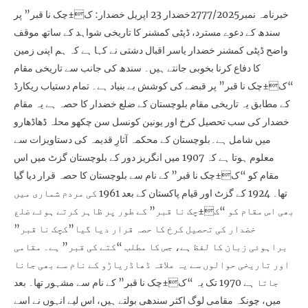
خبرنامہ نمبر2777/2025خضدار 23 اپریل خضدار: ک±چک نا قبر” پر
سندھ کے دعوے مسترد، ڈپٹی کمشنر کا تاریخی شواہد کے ساتھ موقف
واضح ڈپٹی کمشنر خضدار یاسر اقبال دشتی نے کہا ہے کہ ہم اپنی زمین
کا دفاع کرنا بخوبی جانتے ہیں۔ سندھ کی جانب سے تاریخی مقام
“ک±چک نا قبر” پر قبضے کی کوشش بے بنیاد ہے۔ تمام دستیاب ریکارڈ
کے مطابق یہ تاریخی مقام بلوچستان کے ضلع خضدار کا حصہ ہے یہ مقام
خضدار کی سب تحصیل کرخ اور یونین کونسل سن چکھو محلہ ڈھاڈھارو
میں شامل ہے۔بلوچستان کے محکمہ آثارِ قدیمہ کی دستاویزات سے
معلوم ہوتا ہے کہ 1907 میں انگریز دور کے بلوچستان گزٹ میں اس
مقام کو “ک±چک نا قبر” کے نام سے بلوچستان کا حصہ قرار دیا گیا
تھا۔ 1924 کے گزٹ اور قیام پاکستان کے بعد 1961 کی مردم شماری میں
بھی اس مقام کو “ک±چک نا قبر” کے طور پر ظاہر کرتے ہوئے ضلع
خضدار کی تحصیل کرخ کا حصہ قرار دیا گیا”کچک نا قبر”
براہوئی زبان کا لفظ ہے، جس کا مطلب “کتے کی قبر” ہے۔ مقامی
اور تاریخی حوالوں سے یہ علاقہ ڈھاڈریاڑو کے نام سے بھی جانا
جاتا ہے 1970 تک یہ “ک±چک نا قبر” کے نام سے مشہور تھا۔ بعد
میں، چونکہ مقامی لوگ اکثر سندھی بولتے ہیں، اس لیے انہوں نے اسے