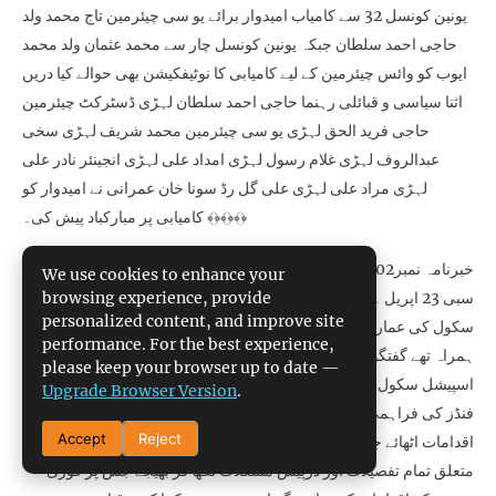
یونین کونسل 32 سے کامیاب امیدوار برائے یو سی چیئرمین تاج محمد ولد
حاجی احمد سلطان جبکہ یونین کونسل چار سے محمد عثمان ولد محمد
ایوب کو وائس چیئرمین کے لیے کامیابی کا نوٹیفکیشن بھی حوالے کیا دریں
اثنا سیاسی و قبائلی رہنما حاجی احمد سلطان لہڑی ڈسٹرکٹ چیئرمین
حاجی فرید الحق لہڑی یو سی چیئرمین محمد شریف لہڑی سخی
عبدالروف لہڑی غلام رسول لہڑی امداد علی لہڑی انجینئر نادر علی
لہڑی مراد علی لہڑی علی گل رڈ سونا خان عمرانی نے امیدوار کو
کامیابی پر مبارکباد پیش کی۔ ﴾﴿﴾﴿﴾﴿
خبرنامہ نمبر2787/202
We use cookies to enhance your
browsing experience, provide
سبی 23 اپریل ۔ڈپٹی کمشنر سبی جہانزیب شیخ نے زیر تعمیر اسپیشل
personalized content, and improve site
سکول کی عمارت کا معائنہ کیا اس موقع پر متعلقہ افسران بھی انکے
performance. For the best experience,
ہمراہ تھے گفتگو کرتے ہوئے ڈپٹی کمشنر جہانزیب شیخ نے کہا کہ
please keep your browser up to date —
اسپیشل سکول کے ترقیاتی منصوبے پر کام کی رفتار کو تیز کیا جائے اور
Upgrade Browser Version
.
فنڈز کی فراہمی میں حائل رکاوٹوں کو دور کرنے کے لیے مو¿ثر
Accept
Reject
اقدامات اٹھائے جائیں انہوں نے کہا کہ متعلقہ محکمہ اس منصوبے کے
متعلق تمام تفصیلات اور درپیش مشکلات لکھ کر بھیجے جس پر فوری