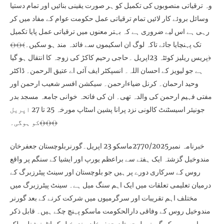
وہ ترقیاتی منصوبوں کی تکمیل کو ہر صورت یقینی بنائیں اور تمام دستیا
وسائل بروئے کار لائیں تمام ترقیاتی عمل حکومت عوام کے مفاد میں کر
رہی ہے اس لیے ضروری ہے کہ بہتر معنوں میں ترقیاتی عمل پایا تکمیل
تک پہنچایا جائے تاکہ لوگ ان اسکیموں سے فائدہ مند ہو سکیں۔﴾﴿﴾﴿﴾
﴿پریس ریلیز کوئٹہ 23اپریل ۔حاجی رحیم کاکڑ کی زوجہ کا انتقال ہو گیا
ہے جو لیویز کے احسان اللہ۔ انسپکٹر ایف آئی اے عتیق الرحمن۔ ڈاکٹر
وحید ارحمان۔ کرنل ضیاءارحمن۔ سیکشن افسر شعیب ارحمن اور
مفتی فہیم ارحمن کی والدہ تھی۔ ان کی فاتحہ خوانی جامعہ مسجد بدر
جونیئر اسیسٹنٹ کالونی نزد پرانا پشین اسٹاپ مورخہ 25 تا 27 اپریل
کو ہوگی۔﴾﴿﴾﴿﴾﴿
خبرنامہ نمبر2770/2025ماسکو 23 اپریل۔گورنربلوچستان جعفرخان
مندوخیل گزشتہ ایک ہفتے سے براعظم یورپ اور ایشیا کے سنگم پر واقع
روس کے سرکاری دورے پر ہیں جو بلوچستان اور سینٹ پیٹرزبرگ کے
درمیان تعلیمی تعلقات میں ایک اہم سنگ میل ہے۔ سینٹ پیٹرزبرگ میں
مختلف اہم تقریبات اور سرگرمیوں میں شرکت کرنے کے بعد گورنر
مندوخیل روس کے وفاقی دارالحکومت ماسکو پہنچ چکے ہیں۔ قابل ذکر