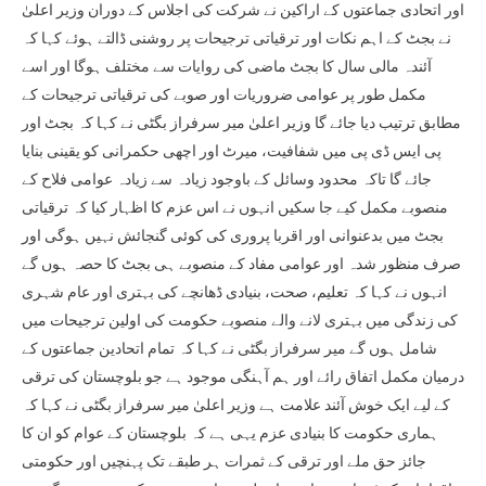
اور اتحادی جماعتوں کے اراکین نے شرکت کی اجلاس کے دوران وزیر اعلیٰ
نے بجٹ کے اہم نکات اور ترقیاتی ترجیحات پر روشنی ڈالتے ہوئے کہا کہ
آئندہ مالی سال کا بجٹ ماضی کی روایات سے مختلف ہوگا اور اسے
مکمل طور پر عوامی ضروریات اور صوبے کی ترقیاتی ترجیحات کے
مطابق ترتیب دیا جائے گا وزیر اعلیٰ میر سرفراز بگٹی نے کہا کہ بجٹ اور
پی ایس ڈی پی میں شفافیت، میرٹ اور اچھی حکمرانی کو یقینی بنایا
جائے گا تاکہ محدود وسائل کے باوجود زیادہ سے زیادہ عوامی فلاح کے
منصوبے مکمل کیے جا سکیں انہوں نے اس عزم کا اظہار کیا کہ ترقیاتی
بجٹ میں بدعنوانی اور اقربا پروری کی کوئی گنجائش نہیں ہوگی اور
صرف منظور شدہ اور عوامی مفاد کے منصوبے ہی بجٹ کا حصہ ہوں گے
انہوں نے کہا کہ تعلیم، صحت، بنیادی ڈھانچے کی بہتری اور عام شہری
کی زندگی میں بہتری لانے والے منصوبے حکومت کی اولین ترجیحات میں
شامل ہوں گے میر سرفراز بگٹی نے کہا کہ تمام اتحادین جماعتوں کے
درمیان مکمل اتفاق رائے اور ہم آہنگی موجود ہے جو بلوچستان کی ترقی
کے لیے ایک خوش آئند علامت ہے وزیر اعلیٰ میر سرفراز بگٹی نے کہا کہ
ہماری حکومت کا بنیادی عزم یہی ہے کہ بلوچستان کے عوام کو ان کا
جائز حق ملے اور ترقی کے ثمرات ہر طبقے تک پہنچیں اور حکومتی