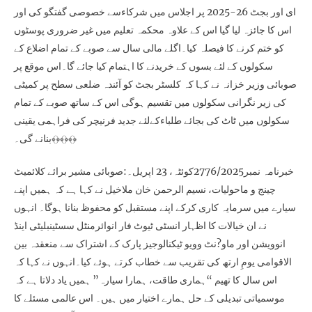
ای اور بجٹ 26-2025 پر اجلاس میں شرکاءسے خصوصی گفتگو کی اور
اس کا جائزہ لیا گیا اس کے علاوہ محکمہ تعلیم میں غیر ضروری پوسٹوں
کو ختم کرنے کا فیصلہ کیا۔اگلے مالی سال سے صوبے کے تمام اضلاع کے
سکولوں کے لئے بسوں کے خریدنے کا اہتمام کیا جائے گا۔اس موقع پر
صوبائی وزیر خزانہ نے کہا کہ کلسٹر بجٹ کو آئندہ ضلعی سطح پر کمیٹی
کی زیر نگرانی سکولوں میں تقسیم ہوگی اس کے ساتھ صوبے کے تمام
سکولوں میں ٹاٹ کی بجائے طلباءکےلئے جدید فرنیچر کی فراہمی یقینی
بنانے گی۔﴾﴿﴾﴿﴾﴿
خبرنامہ نمبر2776/2025کوئٹہ، 23 اپریل۔:صوبائی مشیر برائے کلائمیٹ
چینج و ماحولیات، نسیم الرحمن خان ملاخیل نے کہا ہے کہ ہمیں اپنے
سیارے میں سرمایہ کاری کرکے اپنے مستقبل کو محفوظ بنانا ہوگا۔ انہوں
نے ان خیالات کا اظہار انسٹی ٹیوٹ فار انوائرمنٹل سسٹینبلیٹی اینڈ
انوویشن اور ماو?نٹ وویو ٹیکنالوجیز پارک کے اشتراک سے منعقدہ بین
الاقوامی یومِ ارتھ کی تقریب سے خطاب کرتے ہوئے کیا۔انہوں نے کہا کہ
اس سال کا تھیم “ہماری طاقت، ہمارا سیارہ” ہمیں یاد دلاتا ہے کہ
موسمیاتی تبدیلی کے حل ہمارے اختیار میں ہیں۔ اس عالمی مسئلے کا