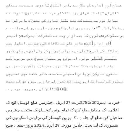
قیام اور ادارے کو مڈل سے ہائی اسکول کا درجہ دینے سے متعلق
تفصیلی تبادلہ خیال ہوا۔ ڈاکٹر عبدالمالک بلوچ نے وفد کے
مسائل غور سے سننے کے بعد مکمل تعاون کی یقین دہانی کراتے
ہوئے کہا کہ “تعلیم میری اولین ترجیح ہے اور میں اس حوالے سے
ہر ممکن کوشش کروں گا بعدازاں وفد نے ڈسٹرکٹ ایجوکیشن آفیسر
(ڈی ای او) کیچ صابر علی سے ملاقات کی، جس میں اسکول میں
اساتذہ کی کمی، تعلیمی معیار اور دیگر بنیادی سہولیات پر
تفصیلی گفتگو ہوئی۔ اس موقع پر ممتاز بلوچ بھی موجود تھے
وفد نے یونیسیف کے دفتر کا دورہ بھی کیا واضح رہے عوامی
حلقوں نے رکن صوبائی اسمبلی سے ملاقات کو علاقے میں تعلیمی
بہتری کے لیے ایک اہم پیش رفت تصور کی جا رہی ہیں، جن کے مثبت
نتائج کی بھرپور امید ہے۔﴾﴿﴾﴿﴾﴿
خبرنامہ نمبر2782/202تربت 23 اپریل ۔چیئرمین ضلع کونسل کیچ کے
اعلامیہ کے مطابق ضلع کیچ کے تمام یونین کونسلز کے منتخب چیئرمین
صاحبان کو مطلع کیا جاتا ہے کہ یونین کونسلز کی ترقیاتی اسکیموں کی
منظوری کے لیے بجٹ اجلاس مورخہ 25 اپریل 2025 بروز جمعہ، صبح