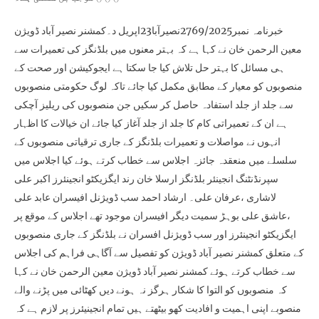
خبرنامہ نمبر2769/2025نصیرآبا23اپریل د۔کمشنر نصیر آباد ڈویژن
معین الرحمن خان نے کہا ہے کہ بہتر معنوں میں بلڈنگز کی تعمیرات سے
ہی مسائل کا بہتر حل تلاش کیا جا سکتا ہے ایجوکیشن اور صحت کے
منصوبوں کو معیار کے مطابق مکمل کیا جائے تاکہ لوگ حکومتی منصوبوں
سے جلد از جلد استفادہ حاصل کر سکیں جن منصوبوں کی ریلیز آچکی
ہے ان کے تعمیراتی کام کا جلد از جلد آغاز کیا جائے ان خیالات کا اظہار
انہوں نے مواصلات و تعمیرات بلڈنگز کے جاری ترقیاتی منصوبوں کے
سلسلے میں منعقدہ جائزہ اجلاس سے خطاب کرتے ہوئے کیا اجلاس میں
سپرنڈنٹنگ انجینئر بلڈنگز ارسلا خان رند ایگزیکٹو انجینئرز اکبر علی
لاشاری ،عرفان علی۔ ارشاد احمد سب ڈویژنل افیسران عابد علی
،عاشق علی بوہڑ سمیت دیگر افیسران موجود تھے اجلاس کے موقع پر
ایگزیکٹو انجینئرز اور سب ڈویژنل افسران نے بلڈنگز کے جاری منصوبوں
کے متعلق کمشنر نصیر آباد ڈویژن کو تفصیل سے آگاہی فراہم کی اجلاس
سے خطاب کرتے ہوئے کمشنر نصیر آباد ڈویژن معین الرحمن خان نے کہا
کہ منصوبوں کو التوا کا شکار ہرگز نہ ہونے دیں کھٹائی میں پڑنے والے
منصوبے اپنی اہمیت و افادیت کھو بیٹھتے ہیں تمام انجینیئرز پر لازم ہے کہ