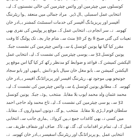
کونسلوں میں چیئرمین اور وائس چیئرمین کی خالی نشستوں کے لیے
انتخابی عمل اسمبلی ہال ڈیرہ مراد جمالی میں منعقد ہوا ریٹرننگ
آفیسر اور پریزیڈنگ آفیسر کی خدمات اسسٹنٹ کمشنر بہادر خان
کھوسہ نے سر انجام دیے انتخابی عمل کے موقع پر پولیس کی نفری بھی
تعینات کی گئی صبح 8 بج کر 30 منٹ سے شام چار بجے تک پولنگ کا وقت
مقرر کیا گیا تھا یونین کونسل 4 سے وائس چیئرمین کی نشست جبکہ
یونین کونسل 32 سے یوسی چیئرمین کی نشست کے لیے انتخابی عمل
الیکشن کمیشن کے قواعد و ضوابط کو مدنظر رکھ کر کیا گیا اس موقع پر
الیکشن کمیشن سے بابو مغل خان سیال بابو دانش ہانبھی اور بابو سجاد
جونیجو بھی موجود تھے ریٹرننگ افیسر اور پریزائڈنگ افیسر بہادر خان
کھوسہ کے مطابق یونین کونسل 4 سے وائس چیئرمین کی نشست کے لیے
محمد عثمان ولد محمد ایوب بلا مقابلہ منتخب ہوئے جبکہ یونین کونسل
32 سے یو سی چیئرمین کی نشست کے لیے تاج محمد ولد حاجی احمد
سلطان قوم لہڑی بلا مقابلہ منتخب ہو گئے دونوں امیدواروں کے مقابلے
میں کسی نے بھی کاغذات جمع نہیں کروائے ہماری جانب سے انتخابی
عمل کے لیے تمام تر اقدامات کیے گئے تھے تاکہ صاف اور شفاف طریقے سے
انتخابی عمل ہو پریزائڈنگ اور ریٹرننگ اسفیسر بہادر خان کھوسہ نے