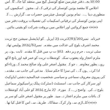
10:00 بجے دفتر چیئرمین ضلع کونسل کیچ میں منعقد کیا جائے گا۔اس
اجلاس کا مقصد یونین کونسلز کی ترقی کے لیے مجوزہ اسکیموں کی
منظوری دینا ہے۔ تمام یونین کونسل چیئرمین حضرات سے گزارش ہے کہ
اپنی یونین کونسلز کی ترقیاتی اسکیمات کی تفصیلات بروقت دفتر میں
جمع کروائیں اور اجلاس میں بروقت شرکت کو یقینی بنائیں۔ ﴾﴿﴾﴿﴾﴿
خبرنامہ نمبر2783/202تربت 23 اپریل ۔کو ایڈیشنل سیشن جج تربت
محمد اشرف بلوچ کی عدالت میں مقدمہ نمبر2024/62 پولیس تھانہ
سٹی تربت ، جرم زیر دفعہ 302 ت پ میں قتل کا مقدمہ ثابت ہونے پر
ملزم اعجاز ولد یعقوب سکنہ کوشقلات تربت کو عمر قید اور پانچ لاکھ
روپے بطور معاوضہ ، جو کہ مقتول اصغر علی ولد صالح محمد کے ورثاءکو
ادا کرنے ہوں گے ، کی سزا کا حکم سنایا۔ مدعی کی جانب سے مقدمے
کی پیروی معروف سماجی و سیاسی شخصیت عبدالمجید دشتی ایڈوکیٹ
اور سرکار کی جانب سے اسسٹنٹ ڈسٹرکٹ پبلک پراسیکیوٹر سماعیل
بلوچ نے کی۔ واضح رہے کہ مورخہ 27 مارچ 2024 کو علی آباد کوشقلات
کے باغات میں ملزم اعجاز نے مبینہ طور پر مقتول اصغر علی کو سر پر
کلہاڑی سے وار کرکے سفاکانہ طریقے سے اس کا قتل کیا تھا۔﴾﴿﴾﴿﴾﴿