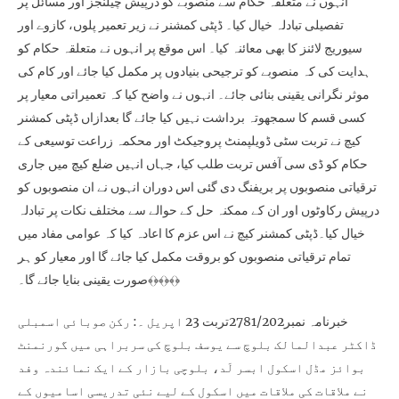
انہوں نے متعلقہ حکام سے منصوبے کو درپیش چیلنجز اور مسائل پر
تفصیلی تبادلہ خیال کیا۔ ڈپٹی کمشنر نے زیر تعمیر پلوں، کازوے اور
سیوریج لائنز کا بھی معائنہ کیا۔ اس موقع پر انہوں نے متعلقہ حکام کو
ہدایت کی کہ منصوبے کو ترجیحی بنیادوں پر مکمل کیا جائے اور کام کی
موثر نگرانی یقینی بنائی جائے۔ انہوں نے واضح کیا کہ تعمیراتی معیار پر
کسی قسم کا سمجھوتہ برداشت نہیں کیا جائے گا بعدازاں ڈپٹی کمشنر
کیچ نے تربت سٹی ڈویلپمنٹ پروجیکٹ اور محکمہ زراعت توسیعی کے
حکام کو ڈی سی آفس تربت طلب کیا، جہاں انہیں ضلع کیچ میں جاری
ترقیاتی منصوبوں پر بریفنگ دی گئی اس دوران انہوں نے ان منصوبوں کو
درپیش رکاوٹوں اور ان کے ممکنہ حل کے حوالے سے مختلف نکات پر تبادلہ
خیال کیا۔ڈپٹی کمشنر کیچ نے اس عزم کا اعادہ کیا کہ عوامی مفاد میں
تمام ترقیاتی منصوبوں کو بروقت مکمل کیا جائے گا اور معیار کو ہر
صورت یقینی بنایا جائے گا۔﴾﴿﴾﴿﴾﴿
خبرنامہ نمبر2781/202تربت 23 اپریل ۔: رکن صوبائی اسمبلی
ڈاکٹر عبدالمالک بلوچ سے یوسف بلوچ کی سربراہی میں گورنمنٹ
بوائز مڈل اسکول ابسر لَد، بلوچی بازار کے ایک نمائندہ وفد
نے ملاقات کی ملاقات میں اسکول کے لیے نئی تدریسی اسامیوں کے