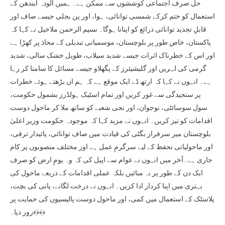
حل صرف اجتماعی کوششوں سے ممکن ہے۔ ہمیں آلودہ ایندھن کے
استعمال کو ختم کرکے شمسی توانائی، ہوا، اور پن بجلی جیسے صاف اور
قابلِ تجدید توانائی ذرائع کو اپنانا ہوگا۔ نسیم الرحمن ملاخیل نے کہا کہ
پاکستان، خاص طور پر بلوچستان، موسمیاتی تبدیلی کے محاذ پر کھڑا ہے
اور اس کے خطرناک اثرات جیسے شدید سیلاب، طویل خشک سالی، شدید
گرمی کی لہریں اور گلیشیئرز کے پگھلاو جیسے مسائل کا سامنا کر رہا
ہے۔ انہوں نے کہا کہ ارتھ ڈے ایک موقع ہے کہ ہم ان بڑھتے ہوئے خطرات
پر سنجیدگی سے غور کریں اور تمام اسٹیک ہولڈرز بشمول حکومت،
سول سوسائٹی، نوجوان، اور نجی شعبے کو ساتھ ملا کر ماحول دوست
اقدامات کو تیز کریں۔ انہوں نے مزید کہا کہ موجودہ حکومت وزیر اعلیٰ
بلوچستان میر سرفراز بگٹی کی قیادت میں صاف توانائی، پائیدار ترقی،
اور ماحولیاتی تحفظ کے لیے سرگرمِ عمل ہے اور مختلف منصوبوں پر کام
جاری ہے۔آخر میں انہوں نے عوام سے اپیل کی کہ وہ یومِ ارض کو صرف
ایک دن کے طور پر نہ منائیں بلکہ عملی اقدامات کے ذریعے ماحول کی
بہتری میں اپنا کردار ادا کریں۔ انہوں نے درخت لگانے، پانی کی بچت،
پلاسٹک کے استعمال میں کمی، اور ماحول دوست پالیسیوں کی حمایت پر
زور دیا۔﴾﴿﴾﴿