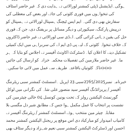
ہوگی۔ایڈیشنل ڈپٹی کمشنر لورالائی نے ہدایت دی کہ غیر حاضر اسٹاف
کی تنخواہوں میں فوری کٹوتی کی جائے اور بعض کی معطلی کی
سفارش بھی دی گئی۔ ایم ایس ٹیچنگ ہسپتال لورالائی نے ہسپتال کو
درپیش پارکنگ، سیکیورٹی و دیگر مسائل پر بریفنگ دی، جن کے فوری
حل کی یقین دہانی کرائی گئی۔اےڈی سی لورالائی نے غیر حاضر ڈاکٹروں
کے خلاف تنخواہ کٹوتی کے لیے پی ڈی ایم اے کی سربراہی میں ایک کمیٹی
تشکیل دینے کا اعلان کیا۔ ڈسٹرکٹ اکاونٹ آفیسر نے اجلاس کو بتایا کہ ہر
ماہ غیر حاضر ملازمین کی تفصیلات محکمہ خزانہ کو ارسال کی جائیں
تاکہ کٹوتیاں باقاعدہ طریقے سے عمل میں لائی جا سکیں۔﴾﴿﴾﴿﴾﴿
خبرنامہ نمبر2765/2025سبی 23 اپریل ۔اسسٹنٹ کمشنر سبی ریٹرننگ
آفیسر / پریزائڈنگ آفیسر سید منصور علی شاہ کی نگرانی میں لوکل
گورنمنٹ الیکشن رولز کے تحت یونین کونسل 04 خالی چیئرمین کی
نشست پر انتخاب کا عمل مکمل ہوا جس کے مطابق شیر دل مگسی بلا
مقابلہ چیئر مین منتخب ہوئے اسسٹنٹ کمشنر / ریٹرننگ آفیسر نے
کامیاب امیدوار کو مبارکباد دی اس موقع پر ریجنل الیکشن کمشنر محمد
احسن اور ڈسٹرکٹ الیکشن کمشنر سبی نعیم شہزاد و دیگر سٹاف بھی