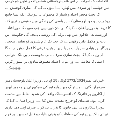
اقدامات کے ثمرات ہر اس عام بلوچستانی شخص تک پہنچیں جو گرمی
میں جھلستا اور سردی میں ٹھٹرتا ہے انہوں نے کہا کہ ہماری کوشش ہے
کہ بجٹ محض اعداد و شمار کا مجموعہ نہ ہو بلکہ ایک ایسا جامع
روڈمیپ ہو جو بلوچستان کے ہر باسی کی زندگی میں حقیقی بہتری لانے
کا ذریعہ بنے وزیر اعلیٰ نے کہا کہ وہ دن دور نہیں جب صوبے کے دور افتادہ
اور پسماندہ علاقوں میں بھی ترقی کی روشنی پہنچے گی حکومت اس
بات پر مکمل یقین رکھتی ہے کہ جب تک عام شہری کو تعلیم، صحت،
روزگار اور بنیادی سہولیات مہیا نہیں ہوتیں، ترقی کا عمل ادھورا رہے گا
انہوں نے کہا کہ بجٹ سازی صرف مالی بندوبست نہیں بلکہ عوامی
اعتماد کا معاملہ ہے اور ہم یہ اعتماد مضبوط بنیادوں پر استوار کریں
گے۔﴾﴿﴾﴿﴾﴿
خبرنامہ نمبر2772/2025کوئٹہ، 23 اپریل ۔وزیر اعلیٰ بلوچستان میر
سرفراز بگٹی نے مستونگ میں پولیو ٹیم کی سیکیورٹی پر معمور لیویز
اہلکاروں پر فائرنگ کے افسوسناک واقعے کی شدید الفاظ میں مذمت
کرتے ہوئے شہدائ کو خراج عقیدت پیش کیا ہے۔ وزیر اعلیٰ نے کہا کہ
لیویز اہلکاروں نے اپنی جانوں کا نذرانہ دے کر نہ صرف اپنی ذمہ داری
نبھائی بلکہ پولیو ٹیم کی حفاظت کو یقینی بنایا، جو قابل تحسین اور قوم