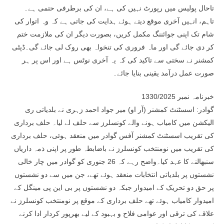
تاحال پولیس میں رپورٹ نہیں کی ہے، ان کی برطرفی حتمی ہے۔
تاہم، انہیں آخری موقع دیتے ہوئے ہدایت کی جاتی ہے کہ وہ اتوار کی
شام تک اپنی جوائننگ مکمل کریں، بصورت دیگر ان کی ملازمت ختم
کر دی جائے گی اور ماہ فروری کی تنخواہ بھی روک لی جائے گی۔ڈپٹی
کمشنر نے سختی سے تاکید کی کہ یہ آخری نوٹس ہے اور اس پر ہر
صورت عمل درآمد یقینی بنایا جائے۔
خبرنامہ نمبر 1330/2025
گوادر: اسسٹنٹ کمشنر (آر او) میر جواد احمد زہری نے بلدیاتی ری
الیکشن میں کامیاب ہونے والے کونسلرز سے حلف لے لیا۔ حلف برداری
کی تقریب اسسٹنٹ کمشنر آفس گوادر میں منعقد ہوئی، حلف برداری
کی تقریب میں نومنتخب کونسلرز نے باضابطہ طور پر اپنی ذمہ داریاں
سنبھالنے کا عہد کیا۔واضح رہے کہ 26 جنوری کو گوادر میں چار خالی
نشستوں پر بلدیاتی انتخابات منعقد ہوئے تھے، جن میں سے دو نشستوں
پر حق دو تحریک کے امیدوار جبکہ دو نشستوں پر بی این پی مینگل کے
امیدوار کامیاب ہوئے تھے حلف برداری کے موقع پر نومنتخب کونسلرز نے
علاقے کی ترقی اور عوامی فلاح و بہبود کے لیے بھرپور کردار ادا کرنے