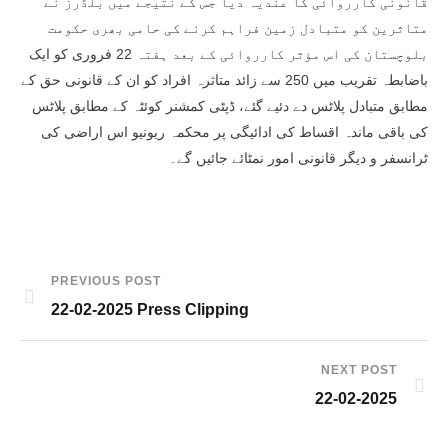
قانونی کارروائی کا عندیہ دیا جس کے نتیجے میں بلڈرز نے
متاثرین کو متبادل زمین فراہم کرنے کی حامی بھری حکومت
بلوچستان کی اس مؤثر کارروائی کے بعد ہفتہ 22 فروری کو ایک
باضابطہ تقریب میں 250 سے زائد متاثرہ افراد کو ان کے قانونی حق کے
مطابق متبادل پلاٹس دے دئیے گئے، ڈپٹی کمشنر کوئٹہ کے مطابق پلاٹس
کی باقی ماندہ اقساط کی ادائیگی پر محکمہ ریونیو اس اراضی کی
ٹرانسفر و دیگر قانونی امور نمٹائے جائیں گے۔
PREVIOUS POST
22-02-2025 Press Clipping
NEXT POST
22-02-2025