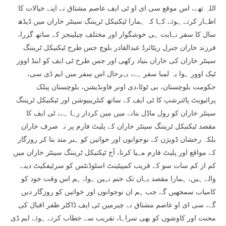
اللہ تھے، اس موقع سی ای او ٹی ایف عاصم مشتاق نے اپنے خیالات کا
اظہار کرتے ہوئے کہا کہ ہمارا ٹیکنیکل ٹریننگ سینٹر خاران میں ڈیڈھ
سال کا سفر نہایت ہی خوشگوار اور مختلف چیلینجز کے ساتھ گزرا،
فرزند خاران جنرل ریٹائرڈ عبدالقادر بلوچ جس طرح ٹیکنیکل ٹریننگ
سینٹر خاران کی خاران بنیاد رکھی اور جس طرح ٹی ایف کو اینڈ اوور
ٹیک اوور ہوا یہ لمبا سفر ہے، بہرحال اس سفر میں ایم ڈی سی،
حکومت بلوچستان، بی ٹوٹا،دی اونر فاونڈیشن، بلوچستان پبلک
پرائیویٹ پاٹنرشپ کا ٹی ایف کے ساتھ کنٹریبیوشن اور ٹیکنیکل ٹریننگ
سینٹر خاران کو رول ماڈل بنانے میں مین کردار رہا ہے، ٹی ایف کا
مقصد ٹیکنیکل ٹریننگ سینٹر خاران کے پلیٹ فارم پر نہ صرف خاران
بلکہ رخشان ڈویژن کے نوجوانوں اور خواتین کو ہنر مند بنا کر روزگار
کے مواقع اور پلیٹ فارم مہیا کرنا، آج ٹیکنیکل ٹریننگ سینٹر خاران میں
کم از کم سات سو کے قریب کمپیٹینٹ اسٹوڈنٹس کو سرٹیفکیٹ دینے
والے ہیں، ہمارا مقصد یہاں تک ختم نہیں ہوا، ہم اس وقت خود کو
کامیاب سمجھیں گے جب ہم ان نوجوانوں اور خواتین کو روزگار دیں
گے، سی ای او عاصم مشتاق نے چیرمین ٹی ایف ڈاکٹر ظفر اقبال کی
محنت اور کاوشوں کو بھی سراہا، تقریب سے خطاب کرتے ہوئے ایم ڈی