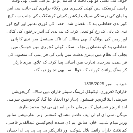
حوالے سے کسی کو بھی دقت کا سامنا ہو تو ہم سے کسی بھی وقت
رابطے کرسکتے ہیں کھلی کچہری میں وکلاء برادری کی جانب سے امن
و امان کی درستگی،سیلاب ایکشن کمیٹی کوشکلات کی جانب سے کیچ
کور ندی حفاظتی بند کے نقصان شدہ حصے کی فوری تعمیر اور کیچ کور
ندی کے پانی کے رخ کو تبدیل کرنے کے لیے ندی کے اندر درختوں کی کٹائی
اور زمین کی لیولنگ کا بھی مطالبہ کیا تاکہ مستقبل میں ندی کا پانی
حفاظتی بند کو نقصان پہنچا نہ سکے۔کھلی کچہری میں جوسک میں
بجلی کے نظام میں بہتری،دشت میں پانی کی فراہمی کے منصوبے کی
فراہمی، سرحدی تجارت میں آسانی پیدا کرنے کے علاوہ مزید بارڈر
کراسنگ پوائنٹ کھولنے کے حوالے سے بھی تجاوز دیے گئے
خبرنامہ نمبر 1335/2025
خاران22فروری: ٹیکنیکل ٹریننگ سینٹر خاران میں سالانہ گریجویشن
سرمنی اینڈ لٹریچر فیسٹیول (بہار نو) انعقاد کیا گیا، گریجویشن سرمنی
اینڈ لٹریچر فیسٹیول کے مہمان خاص ایم ڈی بی ٹوٹا محمد طارق
مینگل، سی ای او ٹی ایف عاصم مشتاق، کمشنر اونر انفارمیشن سابق
وزیر میڈم شہینہ خان، سابق ایم ڈی سندھ ایجوکیشن عبدالقدیر قاضی،
کمانڈنٹ خاران رائفل بلال شوکت اور ڈائریکٹر بی پی پی پی اے احسان