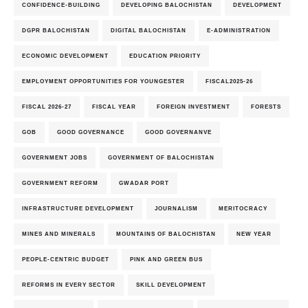
CONFIDENCE-BUILDING
DEVELOPING BALOCHISTAN
DEVELOPMENT
DGPR BALOCHISTAN
DIGITAL BALOCHISTAN
E-ADMINISTRATION
ECONOMIC DEVELOPMENT
EDUCATION PRIORITY
EMPLOYMENT OPPORTUNITIES FOR YOUNGESTER
FISCAL2025-26
FISCAL 2026-27
FISCAL YEAR
FOREIGN INVESTMENT
FORESTS
GOB
GOOD GOVERNANCE
GOOD GOVERNANVE
GOVERNMENT JOBS
GOVERNMENT OF BALOCHISTAN
GOVERNMENT REFORM
GWADAR PORT
INFRASTRUCTURE DEVELOPMENT
JOURNALISM
MERITOCRACY
MINES AND MINERALS
MOUNTAINS OF BALOCHISTAN
NEW YEAR
PEOPLE-CENTRIC BUDGET
PINK AND GREEN BUS
REFORMS IN EVERY SECTOR
SKILL DEVELOPMENT