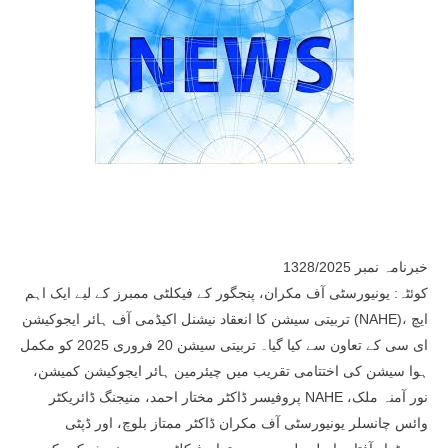
خبرنامہ نمبر 1328/2025
کوئٹہ: یونیورسٹی آف مکران، پنجگور کے فیکلٹی ممبرز کے لیے ایک اہم
تربیتی سیشن کا انعقاد نیشنل اکیڈمی آف ہائر ایجوکیشن (NAHE)، ایچ
ای سی کے تعاون سے کیا گیا۔ تربیتی سیشن 20 فروری 2025 کو مکمل
ہوا سیشن کی اختتامی تقریب میں چیئرمین ہائر ایجوکیشن کمیشن،
پروفیسر ڈاکٹر مختار احمد، منیجنگ ڈائریکٹر NAHE نور آمنہ ملک،
وائس چانسلر یونیورسٹی آف مکران ڈاکٹر ممتاز بلوچ، اور ڈپٹی