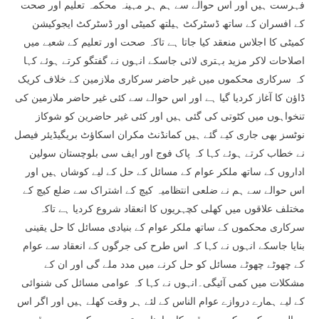
فہرست ہیں اور اس حوالے سے ہم ہر مہینہ محکمہ تعلیم اور صحت
کے افسران کے ساتھ ڈسٹرکٹ ہیلتھ کمیٹی اور ڈسٹرکٹ ایجوکیشن
کمیٹی کا اجلاس منعقد کیا جاتا ہے تاکہ صحت اور تعلیم کے شعبے میں
اصلاحات لاکر مزید بہتری لائی جاسکے انہوں نے گفتگو کرتے ہوئے کہا
کہ سرکاری محکموں میں غیر حاضر سرکاری ملازمین کے خلاف کریک
ڈاؤن کا آغاز کردیا گیا ہے اور اس حوالے سے کئی غیر حاضر ملازمین کی
تنخواہوں میں کٹوتی کی گئی ہیں اور کئی غیر حاضرین کو شوکاز
نوٹسز بھی جاری کیے گئے ہیں کمانڈنٹ مکران اسکاؤٹ بریگیڈیئر فیصل
نے خطاب کرتے ہوئے کہا کہ پاک فوج اور ایف سی بلوچستان سولین
اداروں کے ساتھ ملکر عوام کے مسائل کے حل کے لیے کوشاں ہیں اور
اس حوالے سے ہم نے ضلعی انتظامیہ کیچ کے اشتراک سے ضلع کیچ کے
مختلف علاقوں میں کھلی کچہریوں کا انعقاد شروع کردیا ہے تاکہ
سرکاری محکموں کے ساتھ ملکر عوام کے بنیادی مسائل کا حل یقینی
بنایا جاسکے انہوں نے کہا کہ اس طرح کی جرگوں کے انعقاد سے عوام
کے چھوٹے چھوٹے مسائل کو حل کرنے میں مدد ملے گی اور ان کے
مشکلات میں کمی آئیگی۔انہوں نے کہا کہ عوامی مسائل کی شنوائی
کے لیے ہمارے دروازے عوام الناس کے لئے ہر وقت کھلے ہیں اور اگر اس