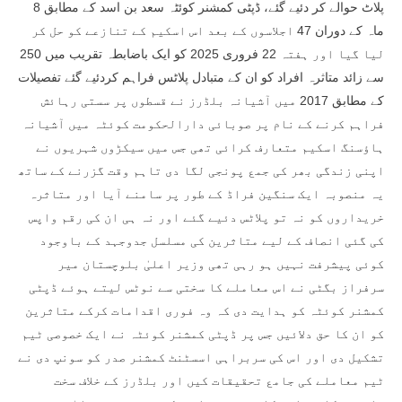
پلاٹ حوالے کر دئیے گئے، ڈپٹی کمشنر کوئٹہ سعد بن اسد کے مطابق 8
ماہ کے دوران 47 اجلاسوں کے بعد اس اسکیم کے تنازعے کو حل کر
لیا گیا اور ہفتہ 22 فروری 2025 کو ایک باضابطہ تقریب میں 250
سے زائد متاثرہ افراد کو ان کے متبادل پلاٹس فراہم کردئیے گئے تفصیلات
کے مطابق 2017 میں آشیانہ بلڈرز نے قسطوں پر سستی رہائش
فراہم کرنے کے نام پر صوبائی دارالحکومت کوئٹہ میں آشیانہ
ہاؤسنگ اسکیم متعارف کرائی تھی جس میں سیکڑوں شہریوں نے
اپنی زندگی بھر کی جمع پونجی لگا دی تاہم وقت گزرنے کے ساتھ
یہ منصوبہ ایک سنگین فراڈ کے طور پر سامنے آیا اور متاثرہ
خریداروں کو نہ تو پلاٹس دئیے گئے اور نہ ہی ان کی رقم واپس
کی گئی انصاف کے لیے متاثرین کی مسلسل جدوجہد کے باوجود
کوئی پیشرفت نہیں ہو رہی تھی وزیر اعلیٰ بلوچستان میر
سرفراز بگٹی نے اس معاملے کا سختی سے نوٹس لیتے ہوئے ڈپٹی
کمشنر کوئٹہ کو ہدایت دی کہ وہ فوری اقدامات کرکے متاثرین
کو ان کا حق دلائیں جس پر ڈپٹی کمشنر کوئٹہ نے ایک خصوصی ٹیم
تشکیل دی اور اس کی سربراہی اسسٹنٹ کمشنر صدر کو سونپ دی نے
ٹیم معاملے کی جامع تحقیقات کیں اور بلڈرز کے خلاف سخت