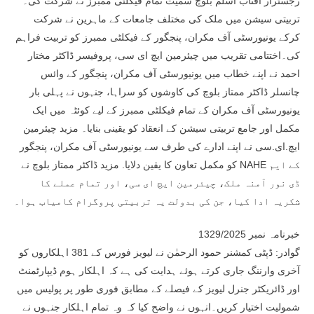
رجسٹرار آفتاب اسلم بلوچ سمیت تمام فیکلٹی ممبرز نے شرکت کی۔
تربیتی سیشن میں ملک کی مختلف جامعات کے ماہرین نے شرکت
کرکے یونیورسٹی آف مکران، پنجگور کے فیکلٹی ممبرز کو تربیت فراہم
کی۔اختتامی تقریب میں چیئرمین ایچ ای سی، پروفیسر ڈاکٹر مختار
احمد نے اپنے خطاب میں یونیورسٹی آف مکران، پنجگور کے وائس
چانسلر ڈاکٹر ممتاز بلوچ کی کاوشوں کو سراہا، جنہوں نے پہلی بار
یونیورسٹی آف مکران کے تمام فیکلٹی ممبرز کے لیے کوئٹہ میں ایک
مکمل اور جامع تربیتی سیشن کے انعقاد کو یقینی بنایا۔ مزید چیئرمین
ایچ.ای.سی نے اپنے ادارے کی طرف سے یونیورسٹی آف مکران، پنجگور
کو مکمل تعاون کا یقین دلایا. مزید ڈاکٹر ممتاز بلوچ نے NAHE کے ایم
ڈی نور آمنہ ملک، چیئرمین ایچ ای سی، اور تمام عملے کا
شکریہ ادا کیا، جن کی بدولت یہ تربیتی پروگرام کامیاب ہوا۔
خبرنامہ نمبر 1329/2025
گوادر: ڈپٹی کمشنر حمود الرحمٰن نے لیویز فورس کے 381 اہلکاروں کو
آخری وارننگ جاری کرتے ہوئے ہدایت کی ہے کہ اہلکار ہوم ڈیپارٹمنٹ
اور ڈائریکٹر جنرل لیویز کے فیصلے کے مطابق فوری طور پر پولیس میں
شمولیت اختیار کریں۔انہوں نے واضح کیا کہ وہ تمام اہلکار جنہوں نے