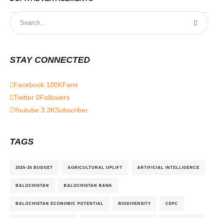
STAY CONNECTED
Facebook
100K
Fans
Twitter
0
Followers
Youtube
3.3K
Subscriber
TAGS
2025-26 BUDGET
AGRICULTURAL UPLIFT
ARTIFICIAL INTELLIGENCE
BALOCHISTAN
BALOCHISTAN BANK
BALOCHISTAN ECONOMIC POTENTIAL
BIODIVERSITY
CEPC