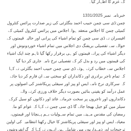
کے عزم کا اظہار کیا۔
خبرنامہ نمبر 1331/2025
چمن:ڈی سی چمن حبیب احمد بنگلزئی کی زیر صدارت پرائس کنٹرول
کمیٹی چمن کا اجلاس منعقد ہوا۔اجلاس میں پرائس کنٹرول کمیٹی کے
افیسران نے ڈی سی چمن کو تمام اشیاء کی پرانی اور حالیہ قیمتوں کے
حوالے سے تفصیلی بریفنگ دی اجلاس میں تمام اشیاء خوردونوش اور
دیگر اشیاء کی پرانے قیمتوں کو ہی برقرار رکھا گیا تاہم چند ایک اشیاء
کی قیمتوں میں رد و بدل کر کے تفصیلی نرخ نامہ جاری کر دیا گیا
اجلاس سے خطاب کرتے ہوئے ڈی سی چمن حبیب احمد بگلزئی نے کہا
کہ تمام تاجر برادری اور دکانداران کو سختی سے ان فارم کر دیا جائے
کہ سرکاری نرخ نامے ایس او پیز اور سیفٹی پریکاشنز کی اصولوں پر
عمل درآمد کو یقینی بنائیں بصورت دیگر خلاف ورزی کرنے والے
دکانداروں اور تاجروں پر سخت جرمانے عائد اور دکانوں کو سیل کرکے
سیلز مین کو جیل بھیجا جائے گا ڈی سی چمن نے کہا کہ عوام کو ماہ
رمضان کی مقدس مہینے میں تمام سہولیات بہم پہنچانا اور قیمتوں،
معیاد، ایس او پیز اور سیفٹی پریکاشنز کا خیال رکھنا انتظامیہ کی اولین
ترجیحات اور ذمہداریوں میں شامل ہیں انہوں نے کہا کہ گرانفروشوں