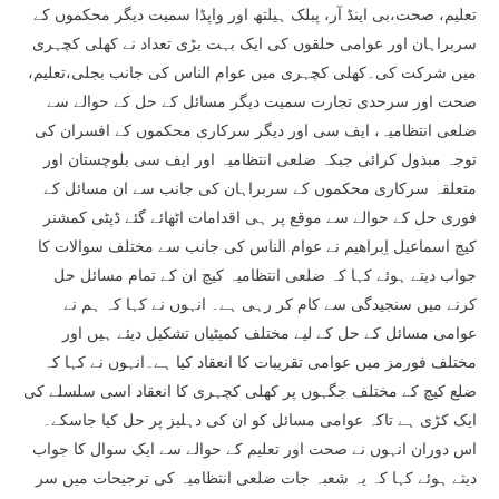
تعلیم، صحت،بی اینڈ آر، پبلک ہیلتھ اور واپڈا سمیت دیگر محکموں کے
سربراہان اور عوامی حلقوں کی ایک بہت بڑی تعداد نے کھلی کچہری
میں شرکت کی۔کھلی کچہری میں عوام الناس کی جانب بجلی،تعلیم،
صحت اور سرحدی تجارت سمیت دیگر مسائل کے حل کے حوالے سے
ضلعی انتظامیہ، ایف سی اور دیگر سرکاری محکموں کے افسران کی
توجہ مبذول کرائی جبکہ ضلعی انتظامیہ اور ایف سی بلوچستان اور
متعلقہ سرکاری محکموں کے سربراہان کی جانب سے ان مسائل کے
فوری حل کے حوالے سے موقع پر ہی اقدامات اٹھائے گئے ڈپٹی کمشنر
کیچ اسماعیل اِبراھیم نے عوام الناس کی جانب سے مختلف سوالات کا
جواب دیتے ہوئے کہا کہ ضلعی انتظامیہ کیچ ان کے تمام مسائل حل
کرنے میں سنجیدگی سے کام کر رہی ہے۔ انہوں نے کہا کہ ہم نے
عوامی مسائل کے حل کے لیے مختلف کمیٹیاں تشکیل دیئے ہیں اور
مختلف فورمز میں عوامی تقریبات کا انعقاد کیا ہے۔انہوں نے کہا کہ
ضلع کیچ کے مختلف جگہوں پر کھلی کچہری کا انعقاد اسی سلسلے کی
ایک کڑی ہے تاکہ عوامی مسائل کو ان کی دہلیز پر حل کیا جاسکے۔
اس دوران انہوں نے صحت اور تعلیم کے حوالے سے ایک سوال کا جواب
دیتے ہوئے کہا کہ یہ شعبہ جات ضلعی انتظامیہ کی ترجیحات میں سر