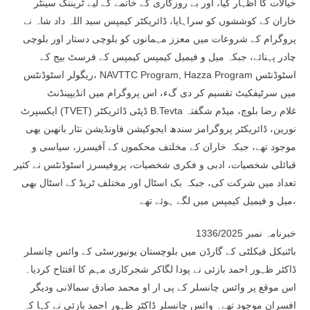
خیالات کا اظہار کیا، اور بے روزگاری کے خاتمے کے لیے ٹریننگ سینٹر
خاران کے کوششوں کو سراہایا، ڈائریکٹر کیمپس سید اللہ داد شاہ نے
پروگرام کے شروعات میں معزز مہمانوں کو بلوچی دستار اور بلوچی
چادر پہنائے، جبکہ میل و فیمیل کیمپس کیمپس کے فرسٹ بیج کے
ریگولر اسٹوڈنٹس، NAVTTC Program, Hazza Program اسٹوڈنٹس
میں سرٹیفکیٹ تقسیم کر دی گء، اس پروگرام میں انڈیپینڈنٹ
ایکسپرٹ (TVET) ڈپٹی ڈائریکٹر B.Tevta غلام رضا بلوچ، میڈم شگفتہ
نورین، ڈائریکٹر پروگرامز سندھ ایجوکیشن فاونڈیشن نثار بانھبن بھی
موجود تھے، جبکہ خاران کے مخلتف محکموں کے آفیسرز، سیاسی و
قبائلی شخصیات، ادبی و فکری شخصیات، پروفیسرز اسٹوڈنٹس نے کثیر
تعداد میں شرکت کی، جبکہ بک اسٹال اور مختلف ٹریڈ کے اسٹال بھی
میل و فیمیل کیمپس میں لگے ہوئے تھے،
خبرنامہ نمبر 1336/2025
باٹنیکل فیکلٹی کے گارڈن میں بلوچستان یونیورسٹی کے وائس چانسلر
ڈاکٹر ظہور احمد بازئی نے پودا لگاکر شجرکاری مہم کا افتتاح کردیا۔
اس موقع پر وائس چانسلر کے پی ار او محمد صادق سمالانی ودیگر
افسران موجود تھے۔ وائس چانسلر ڈاکٹر ظہور احمد بازئی نے کہا کہ