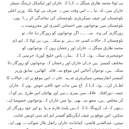
بی ٹوٹا محمد طارق مینگل نے کہا کہ خاران اور ٹیکنیکل ٹریننگ سینٹر
خاران میرے لئے نیا ہے، اس وقت میں نہ صرف بی ٹوٹا بلکہ وزیر اعلی
بلوچستان اور چیف سیکریٹری بلوچستان کی نمائندگی کر رہا ہوں،
بلوچستان میں نوجوانوں میں احساس کمتری اور محرومیت بے
روزگاری کی وجہ سے ہے، اگر نوجوانوں کو روزگار دیا جائے تو
بلوچستان کے حالات کسی حد بہتر ہو سکتے ہیں، بی ٹوٹا کے ایم ڈی
محمد طارق مینگل نے خاران اور رخشان زون کے نوجوانوں کو
خوشخبری سناتے ہوئے کہا کہ ہمارے پاس خلیج کوریا، جرمنی کے
مخلتف کمپنیز ہیں جہاں خاران اور رخشان کے نوجوانوں کو روزگار دلا
سکتے ہیں، نوجوان آجائیں اس موقع سے فائدہ اٹھائیں، سابق وزیر
کمشنر انفارمیشن سیکریٹری شہینہ خان نے اس موقع پر اپنے خیالات کا
اظہار کرتے ہوئے کہا کہ آج میں بذات خود کافی خوش ہوں کہ خاران
جیسے دورافتادہ علاقے میں میری بہنیں اور بھائیاں اس طرح ہنر کو لے
کر مخلص ہیں، مجھ سے بھی ہوا میں خاران کے نوجوانوں خصوصا اپنے
بہنوں کے لیے کرونگا، تا کہ انہیں پلیٹ فارم مہیا ہو اور خود روزگار کر
سکیں، اس موقع پر چیف ایگزیکٹو آفیسر ایم ڈی سی اویس عنایت
میمن، عبدالقدیر قاضی، کمانڈنٹ خاران رائفل بلال شوکت نے بھی اپنے