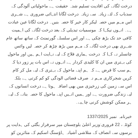
درخت لگانے کی افادیت تسلیم شدہ حقیقت ہے ماحولیاتی آلودگی کے
سدباب کے لئے زیادہ سے زیادہ درخت لگانا انتہائی ضروری ہے شہری
اس مہم میں حصہ لیکر کار خیر کا حصہ بنیں۔ درخت لگانا عین عبادت
ہے۔ انہوں نیکہا کہ موسمیات تبدیلی کے بعد درخت لگانے کی اہمیت
کافی حد تک بڑھ چکی ہے اور اس سلسلے گورنمنٹ کے ساتھ ساتھ عام
شہری بھی درخت لگانے کے مہم میں بڑھ چڑھ کر حصہ لیں وائس
چانسلر نے کہا کہ درخت ہماری فلاح کے لیے نہایت اہم ہیں اور ماحول
کی بہتری میں ان کا کلیدی کردار ہے انہوں نے اس بات پر زور دیا کہ
ہم سب کا فرض ہے کہ ہم اپنے ماحول کے بہتری کے لیے مل کر کام
کریں شجرکاری مہم نہ صرف فضائی الودگی کو کم کرتی ہے بلکہ
اس سے زمین کی زرخیزی میں بھی اضافہ ہوتا ہے درخت انسانوں کے
لیے زندگی ضرورت ہے اور ہمیں انہیں اپنے ماحول کا حصہ بنانے کے لیے
ہر ممکن کوشش کرنی چاہیے۔
خبرنامہ نمبر 1337/2025
کوئٹہ، 22 فروری:وزیر اعلیٰ بلوچستان میر سرفراز بگٹی کی ہدایت پر
برسوں سے انصاف کے متلاشی آشیانہ ہاؤسنگ اسکیم کے متاثرین کو