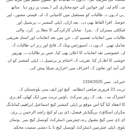
سے کام لینے اور خواتین کی خودمختاری کی اہمیت پر زور دیا۔ ساتھ
ہی انہوں نے طالبات کو مستقبل میں کامیابی کے لیے قیمتی مشورے اور
حوصلہ افزا الفاظ بھی دیے۔بعد ازاں، ڈپٹی کمشنر نے پرنسپل اور
فیکلٹی ممبران کے ہمراہ نمایاں کارکردگی کا مظاہرہ کرنے والی
طالبات میں انعامات تقسیم کیے، جن میں نقد انعامات اور اسنادِ تعریفی
شامل تھیں۔ انہوں نے اسپورٹس ویک کے فاتح اور رنر اپ طالبات کے
لیے خصوصی نقد انعامات کا اعلان بھی کیا، جس پر طالبات نے بھرپور
خوشی کا اظہار کیا۔تقریب کے اختتام پر پرنسپل نے ڈپٹی کمشنر کو ان
کی آمد اور تعاون کے اعتراف میں اعزازی شیلڈ پیش کی۔
خبرنامہ نمبر 1334/2025
تربت 22 فروری:ضلعی انتظامیہ کیچ اور ایف سی بلوچستان کے
اشتراک سے ہفتے کے روز سرکٹ ہاؤس تربت میں ایک کھلی کچہری
کا انعقاد کیا گیا اس موقع پر ڈپٹی کمشنر کیچ اسماعیل اِبراھیم،کمانڈنگ
مکران اسکاؤٹ بریگیڈیئر فیصل، ڈی پی او کیچ راشد الرحمن زہری،
ای ڈی سی کیچ مقبول رند،چیئرمین ڈسٹرکٹ کونسل کیچ میر ہوتمان
بلوچ، ڈپٹی چیئرمین ڈسٹرکٹ کونسل کیچ باہڈ دشتی سمیت محکمہ