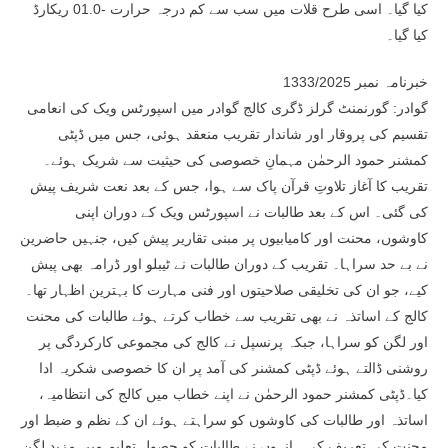
کیا گیا۔ اسی طرح قلات میں سب سے کم درجہ حرارت -01.0 ریکارڈ
کیا گیا۔
خبرنامہ نمبر 1333/2025
گوادر: گورنمنٹ گرلز ڈگری کالج گوادر میں اسپورٹس ویک کی انعامی
تقسیم کی پروقار اور شاندار تقریب منعقد ہوئی، جس میں ڈپٹی
کمشنر حمود الرحمٰن مہمانِ خصوصی کی حیثیت سے شریک ہوئے۔
تقریب کا آغاز تلاوتِ قرآن پاک سے ہوا، جس کے بعد نعت شریف پیش
کی گئی۔ اس کے بعد طالبات نے اسپورٹس ویک کے دوران اپنی
کاوشوں، محنت اور کامیابیوں پر مبنی تقاریر پیش کیں، جنہیں حاضرین
نے بے حد سراہا۔ تقریب کے دوران طالبات نے ٹیبلو اور ڈرامہ بھی پیش
کیے، جو ان کی تخلیقی صلاحیتوں اور فنی مہارت کا بہترین اظہار تھا۔
کالج کے اساتذہ نے بھی تقریب سے خطاب کرتے ہوئے طالبات کی محنت
اور لگن کو سراہا، جبکہ پرنسپل نے کالج کی مجموعی کارکردگی پر
روشنی ڈالتے ہوئے ڈپٹی کمشنر کی آمد پر ان کا خصوصی شکریہ ادا
کیا۔ڈپٹی کمشنر حمود الرحمٰن نے اپنے خطاب میں کالج کی انتظامیہ،
اساتذہ اور طالبات کی کاوشوں کو سراہتے ہوئے ان کے نظم و ضبط اور
محنت کی تعریف کی۔ انہوں نے طالبات کو حصولِ تعلیم میں مزید لگن