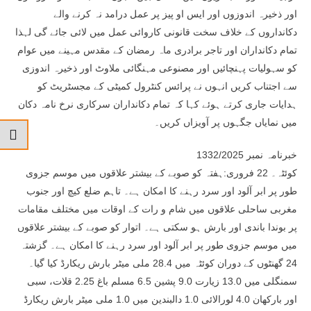
اور ذخیرہ اندوزوں اور ایس او پیز پر عمل درامد نہ کرنے والے
دکانداروں کے خلاف سخت قانونی کاروائی عمل میں لائی جائے گی لہذا
تمام دکانداران اور تاجر برادری ماہ رمضان کے مقدس مہینے میں عوام
کو سہولیات پہنچائیں اور مصنوعی مہنگائی ملاوٹ اور ذخیرہ اندوزی
سے اجتناب کریں انہوں نے پرائس کنٹرول کمیٹی کے مجسٹریٹ کو
ہدایات جاری کرتے ہوئے کہا کہ تمام دکانداران سرکاری نرخ نامہ دکان
میں نمایاں جگہوں پر آویزاں کریں۔
خبرنامہ نمبر 1332/2025
کوئٹہ۔ 22 فروری:ہفتہ کو صوبے کے بیشتر علاقوں میں موسم جزوی
طور پر ابر آلود اور سرد رہنے کا امکان ہے۔ تاہم ضلع کیچ اور جنوب
مغربی ساحلی علاقوں میں شام و رات کے اوقات میں مختلف مقامات
پر بوندا باندی اور بارش ہو سکتی ہے۔ اتوار کو صوبے کے بیشتر علاقوں
میں موسم جزوی طور پر ابر آلود اور سرد رہنے کا امکان ہے۔ گزشتہ
24 گھنٹوں کے دوران کوئٹہ میں 28.4 ملی میٹر بارش ریکارڈ کیا گیا۔
سمنگلی میں 13.0 زیارت 9.0 پشین 6.5 مسلم باغ 2.25 قلات، سبی
اور بارکھان 4.0 لورالائی 1.0 دالبندین میں 1.0 ملی میٹر بارش ریکارڈ