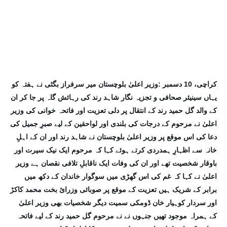
کراچی، 10 دسمبر :وزیر اعلیٰ بلوچستان میر سرفراز بگٹی نے ہفتہ کو
یہاں سینیئر صحافی و تجزیہ نگار شاہد رند کی رہائش گاہ پر جا کر ان
کے والد گل حمید رند کے انتقال پر دلی تعزیت اور فاتحہ خوانی کی وزیر
اعلیٰ نے مرحوم کے درجات کی بلندی اور لواحقین کے لیے صبرِ جمیل کی
دعا کی اس موقع پر وزیر اعلیٰ بلوچستان نے شاہد رند اور ان کے اہلِ
خانہ سے اظہارِ ہمدردی کرتے ہوئے کہا کہ مرحوم ایک نیک سیرت اور
باوقار شخصیت تھے اور ان کی وفات ایک ناقابلِ تلافی نقصان ہے وزیر
اعلیٰ نے کہا کہ غم کی اس گھڑی میں سوگوار خاندان کے دکھ میں
برابر کے شریک ہیں تعزیت کے موقع پر صوبائی وزرائ بخت محمد کاکڑ
اور سردار کوہیار خان ڈومکی سمیت دیگر شخصیات بھی وزیر اعلیٰ
کے ہمراہ موجود تھیں جنہوں نے نے مرحوم گل حمید رند کے لیے فاتحہ