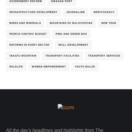
GOVERNMENT REFORM
GWADAR PORT
INFRASTRUCTURE DEVELOPMENT
JOURNALISM
MERITOCRACY
MINES AND MINERALS
MOUNTAINS OF BALOCHISTAN
NEW YEAR
PEOPLE-CENTRIC BUDGET
PINK AND GREEN BUS
REFORMS IN EVERY SECTOR
SKILL DEVELOPMENT
TAKATU MOUNTAIN
TRANSPORT FACILITIES
TRANSPORT SERVICES
WILDLIFE
WOMEN EMPOWERMENT
YOUTH BULGE
All the day's headlines and highlights from The