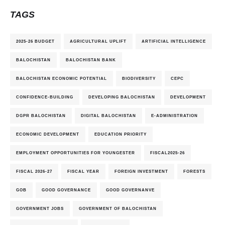
TAGS
2025-26 BUDGET
AGRICULTURAL UPLIFT
ARTIFICIAL INTELLIGENCE
BALOCHISTAN
BALOCHISTAN BANK
BALOCHISTAN ECONOMIC POTENTIAL
BIODIVERSITY
CEPC
CONFIDENCE-BUILDING
DEVELOPING BALOCHISTAN
DEVELOPMENT
DGPR BALOCHISTAN
DIGITAL BALOCHISTAN
E-ADMINISTRATION
ECONOMIC DEVELOPMENT
EDUCATION PRIORITY
EMPLOYMENT OPPORTUNITIES FOR YOUNGESTER
FISCAL2025-26
FISCAL 2026-27
FISCAL YEAR
FOREIGN INVESTMENT
FORESTS
GOB
GOOD GOVERNANCE
GOOD GOVERNANVE
GOVERNMENT JOBS
GOVERNMENT OF BALOCHISTAN