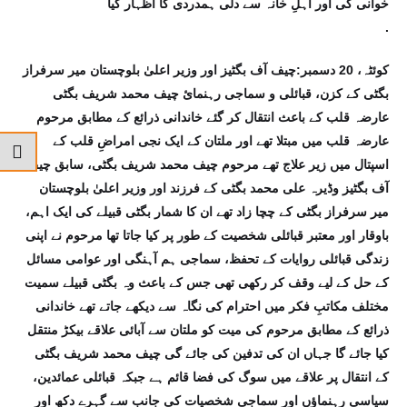
خوانی کی اور اہلِ خانہ سے دلی ہمدردی کا اظہار کیا
.
کوئٹہ، 20 دسمبر:چیف آف بگٹیز اور وزیر اعلیٰ بلوچستان میر سرفراز
بگٹی کے کزن، قبائلی و سماجی رہنمائ چیف محمد شریف بگٹی
عارضہ قلب کے باعث انتقال کر گئے خاندانی ذرائع کے مطابق مرحوم
عارضہ قلب میں مبتلا تھے اور ملتان کے ایک نجی امراضِ قلب کے
اسپتال میں زیر علاج تھے مرحوم چیف محمد شریف بگٹی، سابق چیف
آف بگٹیز وڈیرہ علی محمد بگٹی کے فرزند اور وزیر اعلیٰ بلوچستان
میر سرفراز بگٹی کے چچا زاد تھے ان کا شمار بگٹی قبیلے کی ایک اہم،
باوقار اور معتبر قبائلی شخصیت کے طور پر کیا جاتا تھا مرحوم نے اپنی
زندگی قبائلی روایات کے تحفظ، سماجی ہم آہنگی اور عوامی مسائل
کے حل کے لیے وقف کر رکھی تھی جس کے باعث وہ بگٹی قبیلے سمیت
مختلف مکاتبِ فکر میں احترام کی نگاہ سے دیکھے جاتے تھے خاندانی
ذرائع کے مطابق مرحوم کی میت کو ملتان سے آبائی علاقے بیکڑ منتقل
کیا جائے گا جہاں ان کی تدفین کی جائے گی چیف محمد شریف بگٹی
کے انتقال پر علاقے میں سوگ کی فضا قائم ہے جبکہ قبائلی عمائدین،
سیاسی رہنماؤں اور سماجی شخصیات کی جانب سے گہرے دکھ اور