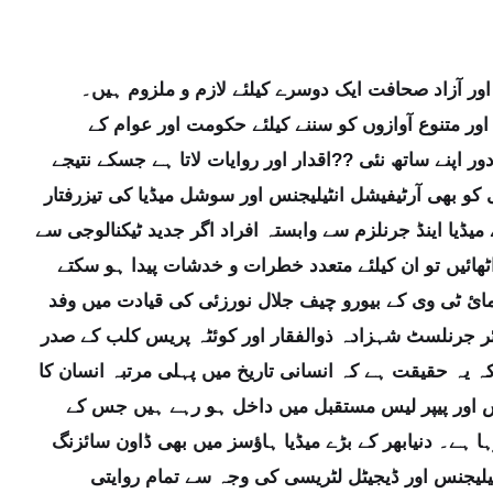
ت اور آزاد صحافت ایک دوسرے کیلئے لازم و ملزوم ہیں۔
ور متنوع آوازوں کو سننے کیلئے حکومت اور عوام کے
دور اپنے ساتھ نئی ??اقدار اور روایات لاتا ہے جسکے نتیجے
 کو بھی آرٹیفیشل انٹیلیجنس اور سوشل میڈیا کی تیزرفتار
 میڈیا اینڈ جرنلزم سے وابستہ افراد اگر جدید ٹیکنالوجی سے
اٹھائیں تو ان کیلئے متعدد خطرات و خدشات پیدا ہو سکتے
ائ ٹی وی کے بیورو چیف جلال نورزئی کی قیادت میں وفد
نئر جرنلسٹ شہزادہ ذوالفقار اور کوئٹہ پریس کلب کے صدر
 یہ حقیقت ہے کہ انسانی تاریخ میں پہلی مرتبہ انسان کا
یس اور پیپر لیس مستقبل میں داخل ہو رہے ہیں جس کے
ہا ہے۔ دنیابھر کے بڑے میڈیا ہاؤسز میں بھی ڈاون سائزنگ
یلیجنس اور ڈیجیٹل لٹریسی کی وجہ سے تمام روایتی