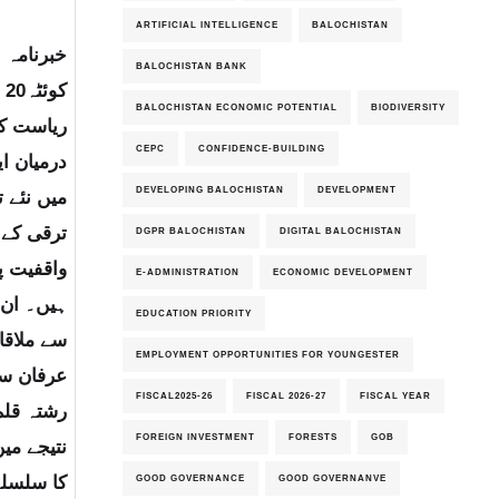
ARTIFICIAL INTELLIGENCE
BALOCHISTAN
خبرنامہ نمبر025
BALOCHISTAN BANK
ک
BALOCHISTAN ECONOMIC POTENTIAL
BIODIVERSITY
ریاست کے
CEPC
CONFIDENCE-BUILDING
درمیان ای
DEVELOPING BALOCHISTAN
DEVELOPMENT
میں نئے 
ترقی کے ت
DGPR BALOCHISTAN
DIGITAL BALOCHISTAN
واقفیت پ
E-ADMINISTRATION
ECONOMIC DEVELOPMENT
ہیں۔ ان 
EDUCATION PRIORITY
سے ملاقا
EMPLOYMENT OPPORTUNITIES FOR YOUNGESTER
عرفان سع
FISCAL2025-26
FISCAL 2026-27
FISCAL YEAR
رشتہ قلم
FOREIGN INVESTMENT
FORESTS
GOB
نتیجے میں
GOOD GOVERNANCE
GOOD GOVERNANVE
کا سلسلہ