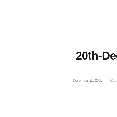
20th-D
December 21, 2025
Com