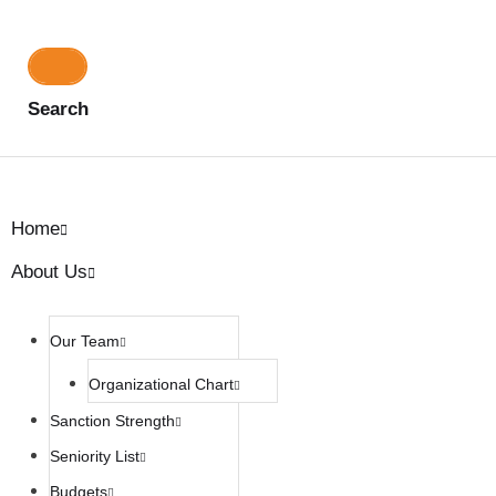
Search
Home
About Us
Our Team
Organizational Chart
Sanction Strength
Seniority List
Budgets