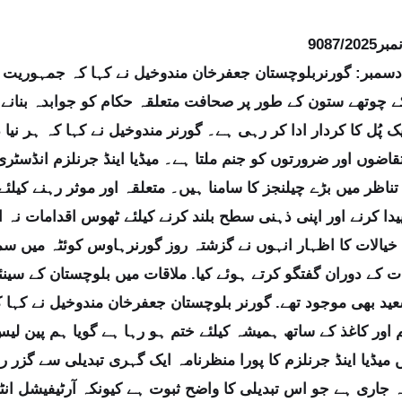
9087/2
وئٹہ20 دسمبر: گورنربلوچستان جعفرخان مندوخیل نے کہا کہ جمہوری
 چوتھے ستون کے طور پر صحافت متعلقہ حکام کو جوابدہ بنانے ا
ک پُل کا کردار ادا کر رہی ہے۔ گورنر مندوخیل نے کہا کہ ہر نیا 
تقاضوں اور ضرورتوں کو جنم ملتا ہے۔ میڈیا اینڈ جرنلزم انڈسٹری
ناظر میں بڑے چیلنجز کا سامنا ہیں۔ متعلقہ اور موثر رہنے کیلئے
یدا کرنے اور اپنی ذہنی سطح بلند کرنے کیلئے ٹھوس اقدامات نہ 
خیالات کا اظہار انہوں نے گزشتہ روز گورنرہاوس کوئٹہ میں سم
ت کے دوران گفتگو کرتے ہوئے کیا. ملاقات میں بلوچستان کے سی
ید بھی موجود تھے. گورنر بلوچستان جعفرخان مندوخیل نے کہا کہ
 اور کاغذ کے ساتھ ہمیشہ کیلئے ختم ہو رہا ہے گویا ہم پین ل
 میڈیا اینڈ جرنلزم کا پورا منظرنامہ ایک گہری تبدیلی سے گزر ر
 جاری ہے جو اس تبدیلی کا واضح ثبوت ہے کیونکہ آرٹیفیشل انٹ