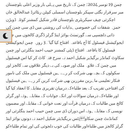
چمن 19 نومبر 2024: چمن کے تاریخ میں پہلی بار وزیر اعلی بلوچستان
میر سرفراز بگٹی سپیکر بلوچستان اسمبلی کیپٹن ریٹائرڈ عبدالخالق خان
اچکزئی چیف سیکریٹری بلوچستان قادر شکیل کمشنر کوئٹہ ڈویڑن
حمزہ شفقات کی خصوصی ہدایات کی روشنی میں ڈی سی چمن کی
ذاتی دلچسپی سے گورنمنٹ بوائز اینڈ گرلز ڈگری کالجوں میں چمن
ایجوکیشنل فیسٹول کا آج باقاعدہ افتتاح کیا گیا َ۔3 روزہ چمن ایجوکیشنل
فیسٹول کا باقاعدہ افتتاح ڈپٹی کمشنر حبیب احمد بنگلزئی اور چمن
سکاوٹ کمانڈر برگیڈیر شکیل احمد نے سرخ فتہ کاٹ کر کیا اس فیسٹیول
میں چمن کے علاوہ ملک اور صوبے کی بے دیگر علاقوں سے کالجز اور
سکولوں کے بچے بھی شرکت کر رہے ہیں فیسٹیول میں ملک کی نامور
فنکار تعلیمی ماہرین مقررین بھی شرکت کریں کر رہے ہیں فیسٹیول
کی افتتاحی تقریب کے بعد طلباءکے درمیان تقریری مقابلے کا انعقاد کیا گیا
اور طلباءکے درمیان سوالات اور انکے جوابات کے مقابلے ہوئے اور گرلز
کالج میں طالبات کے درمیان قرآت اور نعت خوانی کے مقابلے اور مضمون
نویسی کے مقابلے ہوئے اس دوران ڈی سی چمن حبیب احمد بنگلزئی اور
کمانڈنٹ چمن سکاو¿ٹس بریگیڈیئر شکیل احمد نے دونوں بوائز اینڈ
گرلز کالجز میں طلباءاور طالبات کی خوب دلجوئی کی اور تمام طلباءکو