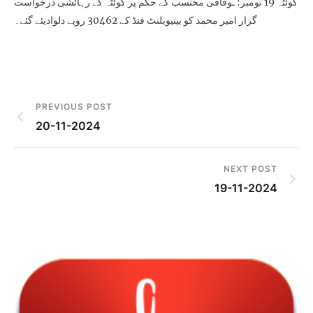
کوئٹہ 19 نومبر: ـوفاقی محتسب کے حکم پر کوئٹہ کے رہائشی درخواست
گزار امیر محمد کو بینیویلنٹ فنڈ کے 30462 روپے دلوادیئے گئے۔
PREVIOUS POST
20-11-2024
NEXT POST
19-11-2024