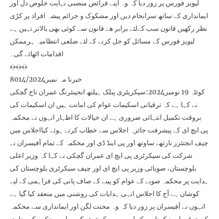
لیویز فورس پر زور دیا کہ وہ اپنے فرائض منصبی نہایت خلوص دل اور
ایمانداری کے ساتھ سرانجام دیں اور مشکوک و جرائم پیشہ افراد پر کڑی
نظر رکھیں قانون سب کےلئے برابر ھے قانون سے کوئی بھی بالاتر نہیں ہے
لیویز فورس کے مسائل کو حل کرنے کے لئے ضلعی انتظامیہ ہرممکن
اقدامات اٹھائے گی۔
﴾﴿﴾﴿﴾﴿
خبرنا مہ نمبر8014/2024
کوئٹہ 19 نومبر2024:سیکریٹری پبلک ہیلتھ انجینئرنگ عمران تاج گچکی
نے کہا ہے کہ ترقیاتی اسکیمات عوام کی امانت ہیں ان اسکیمات کی
بروقت تکمیل انتہائی ضروری ہے ان خیالات کا اظہار انہوں نے محکمہ
پی ایچ ای کے پیشرفت جائزہ اجلاس سے خطاب کرتے ہوئے کیااجلاس میں
چیف انجنئرز نارتھ، ساوتھ اور پی اینڈ ڈی اور محکمہ کے تمام آفیسران نے
شرکت کی سیکرٹری پی ایچ ای عمران گچکی نے کہا کہ وزیر اعلی
بلوچستان، صوبائی وزیر پی ایچ ای اور چیف سیکرٹری بلوچستان کی
ہدایت پر محکمہ صوبے کے عوام کو پینے کے صاف پانی کی فراہمی کے لیے
کوشاں ہے آج کا اجلاس انہی ہدایات کی روشنی میں منعقد کیا گیا ہے
انہوں نے آفیسران پر زور دیا کہ وہ محنت لگن اور ایمانداری سے محکمہ