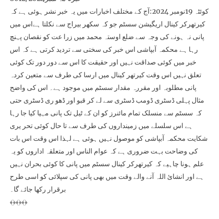
کوئٹہ 19نومبر 2024:آج کے مختلف اخبارات میں یہ خبر نشر ہوئی ہے کہ
کیرتھرکر کینال اریگیشن سسٹم جو کہ سکھر بیراج سے نکلتا ہےاس میں
پانی نہ ہونے کی وجہ سے ضلع اوستہ محمد میں زرا عت کو نقصان پہنچ
رہا ہے محکمہ آبپاشی اس خبر کی سختی سے تردید کرتی ہے کہ اس
خبر میں کوئی صداقت نہیں اور حقیقت کا اس سے دور دور تک کوئی
تعلق نہیں اس وقت کیرتھر کینال میں ارسا کی طرف سے متعین کردہ
پانی مطلوبہ اور مقررہ مقدار سسٹم میں موجود ہے۔ اس کی واضح
مثال پہلی ڈسٹری ڈومب ڈسٹری سے لے کر قبو اور ڈھو ری ڈسٹری حتی
کہ سسٹم سے منسلک تمام مائنرز کو ان کے ٹیل تک پانی مہیا کیا جا رہا
ہے اس سلسلے میں زمینداروں کی طرف سے تا حال کوئی تحر یری
شکایت محکمہ آبپاشی کو موصول نہیں ہوئی ہے لہذا اس وقت اس بات
کی وضاحت بہت ضروری ہے کہ عوام الناس اور متعلقہ اداروں کو یہ
علم ہونا چاہیے کہ کیرتھرکر کینال سسٹم میں پانی کا کوئی بحران نہیں
ہے اور انشائ اللہ آنے والے وقت میں بھی پانی کی سپلائی کو اسی طرح
برقرار رکھا جائے گا۔
﴾﴿﴾﴿﴾﴿