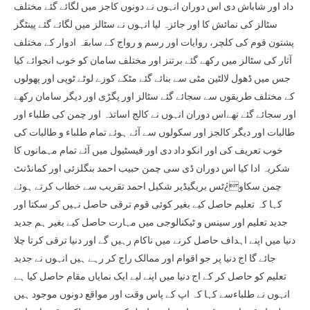
داد اور شاباش دی اس دوران انہوں نے دونوں کاجز میں لگائے گئے مختلف
سٹالز کی نمائش کا اور جائزہ لیا انہوں نے سٹالز میں لگائے گئے پینٹگز
پشتون قوم کی کلچر، روایات اور رسم و رواج کے سابقہ ادوار کے مختلف
آثار کی سٹالز میں رکھے گئے برتنز اور مختلف سامان کو خوب انجوائے کیا
جس میں ڈھول لالٹین مٹی سے بنائے گئے مٹکے کوزے لوٹے ٹوپی اور پھولوں
کے مختلف طریقوں سے سجائے گئے سٹالز اور پگڑی اور دیگر سامان رکھے
اور سجائے گئے تھےاس دوران انہوں نے کالج اساتذہ اور چمن کی طلباء اور
طالبات اور دیگر کالجز اور سکولوں سے آئے ہوئے تمام طلباء و طالبات کی
خوب تعریف کی اور انکو داد دی اور فیسٹیول میں آئے تمام مہمانوں کا
شکریہ ادا کیا اس دوران ڈی سی چمن حبیب احمد بنگلزئی اور کمانڈنٹ
چمن سکاو¿ٹس بریگیڈیر شکیل احمد تقریب سے خطاب کرتے ہوئے
کہا کہ تعلیم حاصل کیے بغیر کوئی قوم ترقی حاصل نہیں کر سکتا اور
جدید تعلیم اور سینس و ٹیکنالوجی میں مہارت حاصل کیے بغیر ہم جدید
دنیا میں اپنے اہداف حاصل کرنے میں ناکام رہیں گے اور دنیا ترقی کرتا چلا
جائے گا اج دنیا پر جو اقوام اور ممالک راج کر رہے ہیں انہوں نے جدید
تعلیم کو حاصل کر کے اج دنیا میں اپنے لیے ایک نمایاں مقام حاصل کیا ہے
انہوں نے طلباءسے کہا کہ اپ کے پاس وقت اور مواقع دونوں موجود ہیں