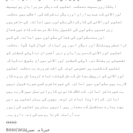
اہلکاروں سمیت محمکمہ تعلیم کے دیگر سربراہان یونیسیف
لورالائی کے عہدیداران اوردیگرنے شرکت کی۔اجلاس میں محکمہ
تعلیم لورالائی کی کارکردگی سکولوں میں اساتذہ کی حاضریوں
زیرتعمیر سکولوں کی تکمیل بلڈنگ مرمت کے کام غیرفحال
اوربندسکولوں کی فعالی سکولوں میں اساتدہ کی کمی
ٹرانسفرپوسٹنگ اور دیگر امور پر تبادلہ خیال کیا گیا۔محکمہ
تعلیم لورالائی کے سربراہان و دیر آفسران نے ڈپٹی کمشنر کو
تفصیلی بریفنگ دی۔ ڈپٹی کمشنر لورالائی میران بلوچ نے کہاکہ
تعلیم کے شعبے پر خصوصی توجہ کی اشد ضرورت ہے محکمہ تعلیم
لورالائی کو درپیش مسائل کے حل کیلئے تمام تروسائل بروے کار
لارہے ہیں سکولوں میں اساتزہ کی غیرحاضری کسی صورت قبول نہیں
ہے غیرحاضر اساتزہ کے خلاف قانونی کاروائی عمل میں لارہے ہیں
اساتزہ کرام اپنا تمام تر توجہ بچوں کی بہترتعلیم پر دیں
بچے ہمارے مستقبل کے معمار ہیں انہیں بہترین تعلیم کی زیور
سے آراستہ کرنا ہم سب کی ذمہ داری ہے۔
﴾﴿﴾﴿﴾﴿
خبرنا مہ نمبر8010/2024