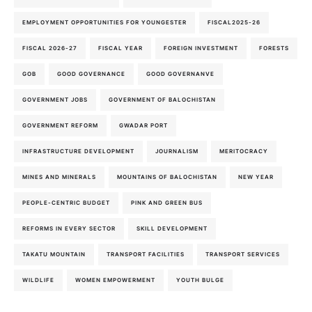
EMPLOYMENT OPPORTUNITIES FOR YOUNGESTER
FISCAL2025-26
FISCAL 2026-27
FISCAL YEAR
FOREIGN INVESTMENT
FORESTS
GOB
GOOD GOVERNANCE
GOOD GOVERNANVE
GOVERNMENT JOBS
GOVERNMENT OF BALOCHISTAN
GOVERNMENT REFORM
GWADAR PORT
INFRASTRUCTURE DEVELOPMENT
JOURNALISM
MERITOCRACY
MINES AND MINERALS
MOUNTAINS OF BALOCHISTAN
NEW YEAR
PEOPLE-CENTRIC BUDGET
PINK AND GREEN BUS
REFORMS IN EVERY SECTOR
SKILL DEVELOPMENT
TAKATU MOUNTAIN
TRANSPORT FACILITIES
TRANSPORT SERVICES
WILDLIFE
WOMEN EMPOWERMENT
YOUTH BULGE