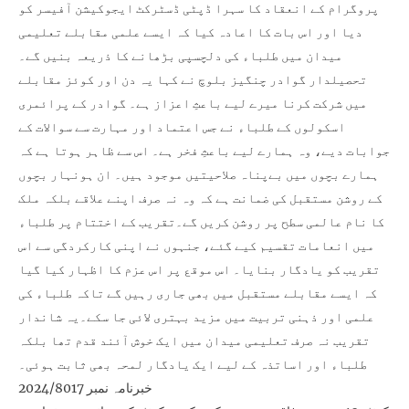
پروگرام کے انعقاد کا سہرا ڈپٹی ڈسٹرکٹ ایجوکیشن آفیسر کو
دیا اور اس بات کا اعادہ کیا کہ ایسے علمی مقابلے تعلیمی
میدان میں طلباء کی دلچسپی بڑھانے کا ذریعہ بنیں گے۔
تحصیلدار گوادر چنگیز بلوچ نے کہا یہ دن اور کوئز مقابلے
میں شرکت کرنا میرے لیے باعثِ اعزاز ہے۔ گوادر کے پرائمری
اسکولوں کے طلباء نے جس اعتماد اور مہارت سے سوالات کے
جوابات دیے، وہ ہمارے لیے باعثِ فخر ہے۔ اس سے ظاہر ہوتا ہے کہ
ہمارے بچوں میں بےپناہ صلاحیتیں موجود ہیں۔ ان ہونہار بچوں
کے روشن مستقبل کی ضمانت ہے کہ وہ نہ صرف اپنے علاقے بلکہ ملک
کا نام عالمی سطح پر روشن کریں گے۔تقریب کے اختتام پر طلباء
میں انعامات تقسیم کیے گئے، جنہوں نے اپنی کارکردگی سے اس
تقریب کو یادگار بنایا۔ اس موقع پر اس عزم کا اظہار کیا گیا
کہ ایسے مقابلے مستقبل میں بھی جاری رہیں گے تاکہ طلباء کی
علمی اور ذہنی تربیت میں مزید بہتری لائی جا سکے۔یہ شاندار
تقریب نہ صرف تعلیمی میدان میں ایک خوش آئند قدم تھا بلکہ
طلباء اور اساتذہ کے لیے ایک یادگار لمحہ بھی ثابت ہوئی۔
خبرنامہ نمبر 2024/8017