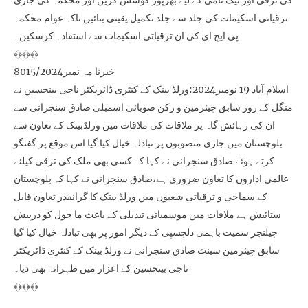
کی ترقی اور نیک نامی کے لیے بھرپور کوشش کریں اور محکمہ کی جاری
ترقیاتی اسکیمات کی جلد سے جلد تکمیل یقینی بنائیں تاکہ عوام محکمہ
پی ایچ ای کی ان ترقیاتی اسکیمات سے استفادہ کرسکیں۔
﴾﴿﴾﴿﴾﴿
خبرنا مہ نمبر8015/2024
اسلام آباد 19 نومبر2024:ورلڈ بینک کے کنٹری ڈائریکٹر ناجی بینحسین نے
منگل کے روز سابق چیئرمین و رکن صوبائی اسمبلی صادق سنجرانی سے
ان کی رہائش گاہ پر ملاقات کی ملاقات میں ورلڈبینک کے تعاون سے
بلوچستان میں جاری منصوبوں پر تبادلہ خیال کیا گیا اس موقع پر گفتگو
کرتے ہوئے صادق سنجرانی نے کہا کہ کسی بھی ملک کی ترقی کیلئے
عالمی اداروں کا تعاون ضروری ہے،صادق سنجرانی نے کہا کہ بلوچستان
کے سماجی و ترقیاتی شعبوں میں ورلڈ بینک کا گرانقدر تعاون قابل
ستائیش ہے ملاقات میں موسمیاتی تبدیلی کے باعث ما حول کو درپیش
چیلنجز سمیت باہمی دلچسپی کے دیگر امور پر بھی تبادلہ خیال کیا گیا
سابق چیئرمین سینٹ صادق سنجرانی نے ورلڈ بینک کے کنٹری ڈائریکٹر
ناجی بینحسین کے اعزار میں ظہرانہ بھی دیا۔
﴾﴿﴾﴿﴾﴿