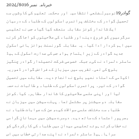
خبرنامہ نمبر 2024/8016
گوادر19نومبر:ـضلعی انتظامیہ اور محکمہ تعلیم کی کاوشوں سے
تحصیل گوادر کے مختلف پرائمری اسکولوں کے طلباء کے درمیان
ایک شاندار کوئز مقابلہ منعقد کیا گیا، جس نے تعلیمی
سرگرمیوں کو فروغ دینے اور طلباء کی صلاحیتوں کو اجاگر کرنے
میں اہم کردار ادا کیا۔ یہ مقابلہ گورنمنٹ بوائز ہائی اسکول
جدید گوادر کے زیرِ اہتمام ہوا، جس کی صدارت اسکول کے ہیڈ
ماسٹر دلمراد نے کی، جبکہ خصوصی شرکت تحصیلدار گوادر چنگیز
بلوچ کی تھی۔تقریب میں میزبان کے فرائض گوادر ڈھوریہ
اکیڈمی کے استاد نعیم بلوچ نے انجام دیے۔ مقابلے میں تحصیل
گوادر کے تیرہ پرائمری اسکولوں کے طلباء و طالبات نے حصہ
لیا اور اپنی علمی صلاحیتوں کا شاندار مظاہرہ کیا۔کوئز
مقابلہ دو سیشنز پر مشتمل تھا۔ پہلے سیشن میں میزبان نے
طلباء سے مختلف علمی سوالات کیے، جن کے جوابات طلباء نے
بھرپور اعتماد کے ساتھ دیے۔ دوسرے سیشن میں مہمانانِ گرامی
نے خطاب کرتے ہوئے تعلیمی میدان میں طلباء کی کارکردگی کو
سراہا۔ہیڈ ماسٹر دلمراد نے اپنے صدارتی خطاب میں اس