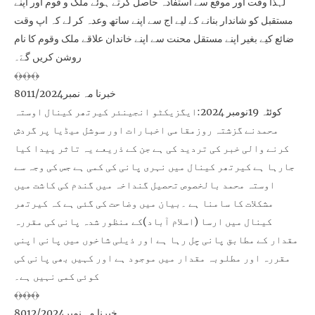
لہذا وقت اور موقع سے استفادہ حاصل کرتے ہوئے ملک و قوم اور اپنے
مستقبل کو شاندار بنانے کے لیے اج سے اپنے ساتھ وعدہ کر لے کہ اپ وقت
ضائع کیے بغیر اپنے مستقل محنت سے اپنے خاندان علاقے ملک وقوم کا نام
روشن کریں گےَ۔
﴾﴿﴾﴿﴾﴿
خبرنا مہ نمبر8011/2024
کوئٹہ 19نومبر 2024:ایگزیکٹو انجینئر کیرتھر کینال اوستہ
محمدنے گزشتہ روزمقامی اخبارات اور سوشل میڈیا پر گردش
کرنے والی خبر کی تردید کی ہے جن کے ذریعے یہ تاثر پیدا کیا
جارہا ہے کیرتھر کینال میں نہری پانی کی کمی ہے جس کی وجہ سے
اوستہ محمد بالخصوص تحصیل گنداخہ میں گندم کی کاشت میں
مشکلات کا سامنا ہے ۔بیان میں وضاحت کی گئی ہے کہ کیرتھر
کینال میں ارسا (اسلام آباد)کے منظور شدہ پانی کی مقررہ
مقدار کے مطابق پانی چل رہا ہے اور ذیلی شاخوں میں پانی اپنی
مقررہ اور مطلوبہ مقدار میں موجود ہے اور کہیں بھی پانی کی
کوئی کمی نہیں ہے۔
﴾﴿﴾﴿﴾﴿
خبرنا مہ نمبر8012/2024