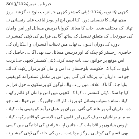
خبرنا مہ نمبر8013/2024
کچھی 19 نومبر2024:ڈپٹی کمشنر کچھی جہانزیب بلوچ نے گزشتہ روز
مچھ تھانے کا تفصیلی دورہ کیا ایس ایچ او لیویز لیاقت علی رئیسانی نے
تھانہ کے مختلف شعبہ جات کا معائنہ کروایا درپیش مسائل اور امن وامان
کی صورتحال کے متعلق تفصیل کے ساتھ آگاہی فراہم کی ڈپٹی کمشنر نے
دورے کے دوران انہوں نے تھانے میں تعینات آفیسران و اہلکاران کی
حاضری رجسٹر کو چیک کیا اور درپیش مسائل سے بھی آگاہی حاصل کی
اس موقع پر جوانوں سے بات چیت کرتے ڈپٹی کمشنر کچھی جہانزیب
بلوچ نے کہا کہ حکومت بلوچستان نے امن و امان کو برقرار رکھنے کے لئے
جو ذمہ داریاں آپ پرعائد کی گئی ہیں اس پر مکمل عملدرآمد کو یقینی
بنایا جائے گا تاکہ علاقے میں رہنے والے لوگوں کو پرسکون ماحول فراہم
کیا جا سکے ڈپٹی کمشنر نے کہا کہ کچھی میں امن و امان کو قائم رکھنے
کیلئے تمام دستیاب وسائل کو بروئے کار لائے جائیں گے اس حوالے سے جو
ذمہ داریاں آپ پر عائد کی گئی ہیں ان پر عمل درآمد کو یقینی بنانے کیلئے
تمام تر توانائیاں صرف کریں اور قانون کی بالادستی کو قائم رکھنے کیلئے
ٹھوس بنیادوں پر اقدامات کیے جائیں اپنے فرائض کی ادائیگی میں کسی
بھی قسم کی کوتاہی ہرگز برداشت نہیں کی جائے گی ڈپٹی کمشنر نے