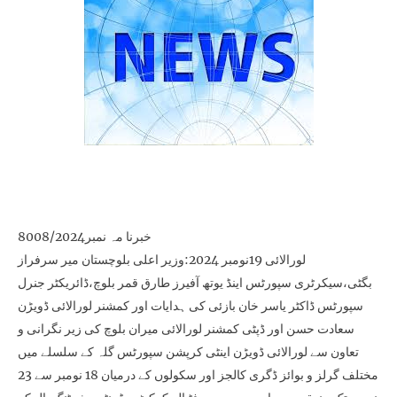
خبرنا مہ نمبر8008/2024
لورالائی 19نومبر 2024:وزیر اعلی بلوچستان میر سرفراز
بگٹی،سیکرٹری سپورٹس اینڈ یوتھ آفیرز طارق قمر بلوچ،ڈائریکٹر جنرل
سپورٹس ڈاکٹر یاسر خان بازئی کی ہدایات اور کمشنر لورالائی ڈویڑن
سعادت حسن اور ڈپٹی کمشنر لورالائی میران بلوچ کی زیر نگرانی و
تعاون سے لورالائی ڈویڑن اینٹی کرپشن سپورٹس گلہ کے سلسلے میں
مختلف گرلز و بوائز ڈگری کالجز اور سکولوں کے درمیان 18 نومبر سے 23