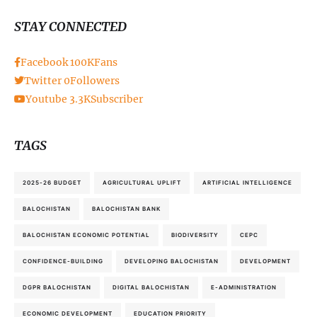
STAY CONNECTED
Facebook
100K
Fans
Twitter
0
Followers
Youtube
3.3K
Subscriber
TAGS
2025-26 BUDGET
AGRICULTURAL UPLIFT
ARTIFICIAL INTELLIGENCE
BALOCHISTAN
BALOCHISTAN BANK
BALOCHISTAN ECONOMIC POTENTIAL
BIODIVERSITY
CEPC
CONFIDENCE-BUILDING
DEVELOPING BALOCHISTAN
DEVELOPMENT
DGPR BALOCHISTAN
DIGITAL BALOCHISTAN
E-ADMINISTRATION
ECONOMIC DEVELOPMENT
EDUCATION PRIORITY