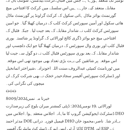
نومبر تک منعقد ہورہا ہے جس میں فٹبال،کرکٹ،بیڈمنٹن، شوٹنگ بال کے
مقابلے منعقد کیے جارہے ہیں اس سلسلے میں کرکٹ کا افتتاحی میچ
گورنمنٹ بوائز ماڈل ہائی سکول کے کرکٹ گراونڈ پر گورنمنٹ ماڈل
ھائی سکول اور آمین سپورٹس کرکٹ کلب کے درمیان کھیلا گیا۔ جو امین
سپورٹس کرکٹ کلب نے شاندار مقابلے کے بعد جیت لیا۔ جبکہ فٹبال کے
افتتاحی میچ جو بوائز ڈگری کالج لورالائی کے گراونڈ پر شائستہ بوری
فٹبال کلب اور بوری وال سپورٹس کے درمیان کھیلا گیا جو ایک دلچسپ اور
شاندار مقابلے کے بعد بوری سپورٹس فٹبال کلب نے دو گول سے جیت لیا
اس موقعہ پر شائقین کی بہت بڑی تعداد بھی موجود تھی اس موقعہ
میں ٹورنامنٹ کمیٹی عبدالروف،سنت اللہ اخونزادہ،شیراختر اتمانخیل
اور ڈسٹرکٹ سپورٹس آفیسر سجادحیدر خجک نے بھی شرکت کرکے ان
میچوں کی نگرانی کی۔
﴾﴿﴾﴿﴾﴿
خبرنا مہ نمبر8009/2024
لورالائی .19 نومبر2024: ڈپٹی کمشنر میران بلوچ کی زیرصدارت
ڈسٹرکٹ ایجوکیشن گروپ کا ماہانہ اجلاس منعقد ہوا۔اجلاس میں DEO
مدثر احمد DOE فیمیل فوزیہ درانی DHO بہادر شاہ ناصر،محمود خان
کاکڑ آرٹی ایس ایم کے ڈسٹرکٹ مانیٹرنگ آفیسر DTM اور ESP کے