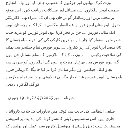
وزٹ کرکے تھانوں اور چوکیوں کا تفصیلی جائزہ لیا اور تھانہ انچارج
سمیت لیویز اہلکاروں سے مسائل اور مشکلات دریافت کیں۔ اس موقع
پر محب ترین اور رسالدار گوہر خان بھی ان کے ہمراء تھے۔ ڈائریکٹر
جنرل بلوچستان لیویز فورس عبدالغفار مگسی نے کہا کہ بلوچستان لیویز
ایک مثالی فورس ہے جن پر فخر کرتا ہوں لیویز فورس کو مزید جدید
خطوط پر استوار کیا جارہا ہے بہترین کارکردگی کی بدولت بلوچستان کا
80 فیصد ایریا لیویز کے زیر کنٹرول ہے لیویز فورس تمام چیلنجز سے نمٹنے
کی صلاحیت رکھتی ہے انہوں نے کہا کہ ملازمین کے تمام مسائل حل ہوں
گے، لیویز فورس میں بھرتیاں میرٹ پر ہوں گی اہلکاروں کو سردی سے
بچاو کیلئے جیکٹس اور دیگر سامان فراہم کیا جائیگا، ڈائریکٹر جنرل
بلوچستان۔لیویز فورس عبدالغفار مگسی نے ڈیوٹی پر حاضر تمام ملازمین
کو گلے لگاکر داد دی۔
خبرنامہ نمبر 447/2025 کوئٹہ 19 جنوری۔
ضلعی انتظامیہ کی جانب سے کوئٹہ میں تجاوزات کے خلاف کاروائیاں
جاری ہیں۔اس سلسلیمیں ڈپٹی کمشنر کوئٹہ کی ہدایت پر اسپیشل
مجسٹریٹ سب ڈویژن(سٹی)، میونسپل کارپوریشن عملے اور پولیس کے