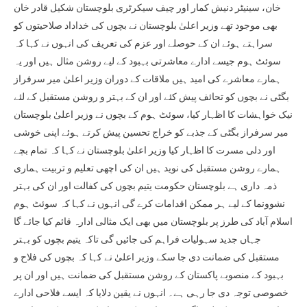
خان، سینیٹر دنیش کمار اور چیف سیکرٹری بلوچستان شکیل قادر خان
بھی موجود تھے وزیر اعلیٰ بلوچستان نے بچوں کی خداداد صلاحیتوں کو
سراہتے ہوئے ان کے حوصلے اور عزم کی تعریف کی انہوں نے کہا کہ
سوئٹ ہوم جیسے ادارے معاشرتی بہبود کے لیے روشن مثال ہیں اور یہ
ہمارے معاشرے کی امید ہیں ملاقات کے دوران وزیر اعلیٰ میر سرفراز
بگٹی نے بچوں کو تحائف پیش کئے اور ان کے بہتر و روشن مستقبل کے لئے
نیک خواہشات کا اظہار کیا، سوئٹ ہوم کے بچوں نے وزیر اعلیٰ بلوچستان
میر سرفراز بگٹی کے جذبے کو خراج تحسین پیش کرتے ہوئے اپنی خوشی
اور دلی مسرت کا اظہار کیا وزیر اعلیٰ بلوچستان نے کہا کہ تمام بچے
ہمارے روشن مستقبل کی نوید ہیں ان کی اچھی تعلیم و تربیت ہماری
ذمہ داری ہے بلوچستان حکومت یتیم بچوں کی کفالت اور ان کی بہتر
نشوونما کے لیے ہر ممکن اقدامات کرے گی انہوں نے کہا کہ سوئٹ ہوم
اسلام آباد کی طرز پر بلوچستان میں بھی ایک مثالی ادارہ قائم کیا جائے گا
جہاں جدید سہولیات فراہم کی جائیں گی تاکہ یتیم بچوں کو بہتر
مستقبل کی ضمانت دی جا سکے وزیر اعلیٰ نے کہا کہ بچوں کی فلاح و
بہبود کے منصوبے پاکستان کے روشن مستقبل کی ضمانت ہیں اور ان پر
خصوصی توجہ دی جا رہی ہے۔ انہوں نے یقین دلایا کہ ایسے فلاحی ادارے