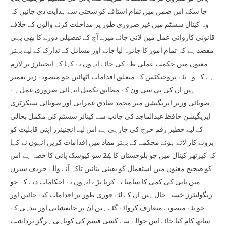
جا سکے اس ضمن میں تمام اسٹاف کو سختی سے ہدایت دی جائیں کہ
وہ کینال سسٹم میں غیر ضروری طور پر مداخلت کرنے والوں کے خلاف
قانونی کاروائی عمل میں لائی جائے میرے آج کے تفصیلی دورے کا بھی یہی
مقصد ہے کہ تمام امور کا جائزہ لیا جائے اور مسائل کے تدارک کے لیے بہتر
معنوں میں حکمت عملی طے کی جائے انہوں نے کہا کہ انجینئرز پر لازم
ہے کہ وہ نئے پروجیکٹس کے متعلق اقدامات اٹھائیں جو منصوبے زیر تعمیر
ہیں ان کی پی سی ون کے مطابق تکمیل انتہائی ضروری عمل ہے
صوبائی وزیر ایریگیشن میر محمد صادق عمرانی اور صوبائی سیکرٹری
ایریگیشن حافظ عبدالماجد کی جانب سے کینالز سسٹم کی مکمل بحالی
کے لیے خطیر رقم خرچ کی جارہی ہے اس لیے انجنیئرز اپنی قابلیت کو
بروئے کار لاتے ہوئے محکمے کے بہتر مفاد میں اقدامات کریں انہوں نے کہا
کہ کیرتھر کینال میں جو بلوچستان کا 24 سو کیوسک پانی کا حصہ ہے اس
کو صحیح معنوں میں استعمال کو یقینی بنائیں تاکہ آنے والے خریف سیزن
میں پانی کی کمی کا سامنا نہ کرنا پڑے انہوں نے احکامات دیے کہ جو
ریگولیٹرز خستہ حال ہیں ان کے لئے فوری طور پر اقدامات کیے جائیں اور
جو نئے منصوبے متعارف کروائے گئے ہیں ان پر جانفشانی اور تندہی کے
ساتھ کام کیا جائے اس حوالے سے کسی قسم کی کوتاہی ہرگز برداشت