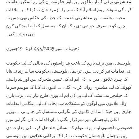
معاشرتی ترقی کے لیے ناگزیر ہیں اور حکومت ان کی ہر ممکن معاونت
کرے گی سوئٹ ہوم اسلام آباد کے سربراہ زمرد خان نے کہا کہ یہ ملاقات
محبت، شفقت اور معاشرتی خدمت کے جذبے کی عکاس تھی جس نے
بچوں کو نہ صرف خوشی دی بلکہ ان کے مستقبل کے لیے امید کی کرن
بھی روشن کی۔
خبرنامہ نمبر 444/2025 کوئٹہ 19جنوری:
بلوچستان میں برف باری کے باعث بند راستوں کی بحالی کے لیے حکومت
نے اقدامات تیز کر دیے ہیں۔ ترجمان بلوچستان حکومت شاہد رند نے بتایا
کہ سرد علاقوں میں پی ڈی ایم اے کی ٹیمیں متحرک ہیں اور بند راستے
کھولنے کے لیے مشینری روانہ کر دی گئی ہے انہوں نے کہا کہ موسم سرما
کے چیلنجز سے نمٹنے کے لیے پی ڈی ایم اے پوری طرح تیار ہے۔ برف باری
والے علاقوں میں لوگوں کو مشکلات سے بچانے کے لیے ہنگامی اقدامات
جاری ہیں جبکہ امدادی کاموں کی نگرانی مسلسل کی جا رہی ہے وزیر
اعلیٰ بلوچستان میر سرفراز بگٹی نے ان اقدامات کی نگرانی میں
خصوصی دلچسپی لیتے ہوئے عوام کے مسائل جلد حل کرنے کی ہدایات دی
ہیں ترجمان بلوچستان حکومت نے کہا کہ برفانی علاقوں میں موسمی