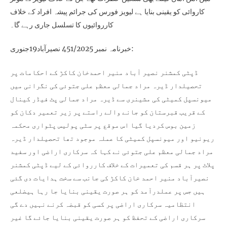
کاروائی کو یقینی بنایا ہے لیویز فورس کی جرائم پیشہ افراد کے خلاف
کارروائیوں کا تسلسل جاری رہے گا۔
خبرنامہ نمبر 451/2025 نصیرآباد19جنوری:
ڈپٹی کمشنر نصیر آباد منیر احمدخان کاکڑ کے احکامات پر
تحصیلدار ڈیرہ مراد جمالی معظم علی جتوئی کی نگرانی میں
میونسپل کمیٹی کی مشینری سے ڈیرہ مراد جمالی پٹ فیڈر کینال
کے قریب قبرستان کو جانے والے راستے پر زیر تعمیر دکان کو
زمین بوس کردیا گیا اس موقع پر سٹی پولیس پٹواری محکمہ
ریونیو اور میونسپل کمیٹی کا عملہ موجود تھا تحصیلدار ڈیرہ
مراد جمالی معظم علی جتوئی نے کہا کہ سرکاری اراضی اور سفید
پلاٹ پر ہر قسم کی تعمیرات کے خلاف کارروائی کے لیے ڈپٹی کمشنر
نصیرآباد منیر احمد خان کاکڑ کی جانب سے سخت ہدایات دی گئی
ہیں جس پر عملدرآمد کو ہر صورت یقینی بنایا جا رہا ہیضلعی
انتظامیہ سرکاری اراضی پر کسی کو قبضہ کرنے نہیں دے گی
سرکاری اراضی کے تحفظ کو ہر صورت یقینی بنایا جائے گا غیر