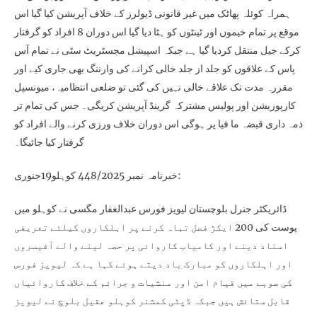
ہمراہ کوئلہ پھاٹک میں غیر قانونی ڈیولرز کے خلاف آپریشن کیا گیا اس
موقع پر تمام خیموں اور ٹینٹوں کو ہٹا دیا گیا اس دوران 8 افراد کو گرفتار
کرکے جیل منتقل کردیا گیا ہے جبکہ اسپیشل مجسٹریٹ سٹی نے تمام آس
پاس کے علاقوں کو جلد از جلد خالی کرانے کی وارننگ بھی جاری کیے اور
مقررہ مدت تک علاقے خالی نہیں کی گئی تو ضلعی انتظامیہ، میونسپل
کارپوریشن اور پولیس مشترکہ گرینڈ آپریشن کریگی۔ جس کی تمام تر
ذمہ داری قبضہ ما فیا پر ہوگی اس دوران خلاف ورزی کرنے والے افراد کو
گرفتار کیا جائیگا۔
خبرنامہ نمبر 448/2025 کوہلو19جنوری:
ڈائریکٹر جنرل بلوچستان لیویز فورس عبدالغفار مگسی نے کوہلو میں
پوست کی 200 ایکڑ فصل تباہ کرنے پر اہلکاروں کیلئے تعریفی
اسناد دینے اور کامیاب کاروائی پر حصہ لینے والے آفیسروں
اور اہلکاروں کو مبارک باد دیتے ہوئے کہا ہے کہ لیویز فورس
کی صوبے میں قیام امن اور منشیات و جرائم کے خلاف کاروائیاں
قابل ستائش ہیں جبکہ ڈپٹی کمشنر کوہلو عقیل بلوچ نے لیویز