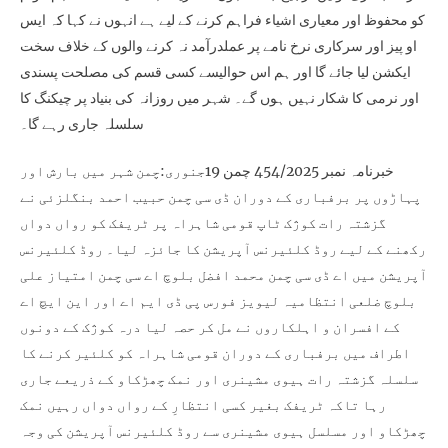
کو محفوظ اور معیاری اشیاء فراہم کرنے کے لیے ہے انہوں نے کہا کہ ایس
او پیز اور سرکاری نرخ نامے پر عملدرآمد نہ کرنے والوں کے خلاف سخت
ایکشن لیا جائے گا اور ہم اس حوالیسے کسی قسم کی مصلحت پسندی
اور نرمی کا شکار نہیں ہوں گے۔ شہر میں روزانہ کی بنیاد پر چیکنگ کا
سلسلہ جاری رہے گا۔
خبرنامہ نمبر 454/2025 چمن 19جنوری:چمن شہر میں بارش اور
پہاڑوں پر برفباری کے دوران ڈی سی چمن حبیب احمد بنگلزئی نے
گزشتہ رات کوژک ٹاپ قومی شاہراہ پر ٹریفک کو رواں دواں
رکھنے کے لیے روڈ کلئیرنس آپریشن کا جائزہ لیا۔ روڈ کلئیرنس
آپریشن میں اے ڈی سی چمن محمد افضل بلوچ اے سی چمن امتیاز علی
بلوچ ضلعی انتظامیہ لیویز فورس پی ڈی ایم اے اور این ایچ اے
کے افسران و اہلکاروں نے مل کر حصہ لیا درہ کوژک کے دونوں
اطراف میں برفباری کے دوران قومی شاہراہ کو کلئیر کرنے کا
سلسلہ گزشتہ رات ہیوی مشینری اور نمک چھڑکاو کے ذریعے جاری
رہا تاکہ ٹریفک بغیر کسی انتظارِ کے رواں دواں رہیں نمک
چھڑکاو اور مسلسل ہیوی مشینری سے روڈ کلئیرنس آپریشن کی وجہ