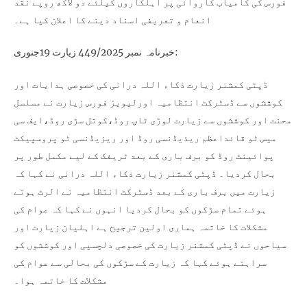
فورس کی کامیاب کاروائی پر اہلکاروں کیلئے دو لاکھ روپے نقد
انعام و تعریفی اسناد دینے کا اعلان کیا ہے۔
خبرنامہ نمبر 449/2025 زیارت 19جنوری:
ڈپٹی کمشنر زیارت ذکاء اللہ درانی کی خصوصی ہدایات اور
کوششوں سے ڈسٹرکٹ انتظامیہ اورلیویز فورس زیارت نے مسلسل
محنت اور کوششوں سے زیارت لوڑی ٹاپ روڈ،کوتل سڑی روڈ،ایف سی
میس ٹو قائداعظم ریذیڈنسی روڈ اور ریزیڈنسی ٹو پروسپیکٹ
پوائینٹ روڈ کو برف باری کے بعد ٹریفک کے لیے مکمل طور پر
بحال کردیا۔ ڈپٹی کمشنر زیارت ذکاء اللہ درانی نے کہا کہ
زیارت میں برف باری کے بعد ڈسٹرکٹ انتظامیہ نے الرٹ ہوتے
ہوئے تمام سڑکوں کو بحال کردیا انہوں نے کہا کہ عوام کی
مشکلات کا خاتمہ ہماری اولین ترجیح ہے اہلیان زیارت اور
سیاحوں نے ڈپٹی کمشنر زیارت کی خصوصی دلچسپی اور کوششوں کو
سراہتے ہوئے کہا کہ زیارت کے سڑکوں کی بحالی سے عوام کی
مشکلات کا خاتمہ ہوا۔