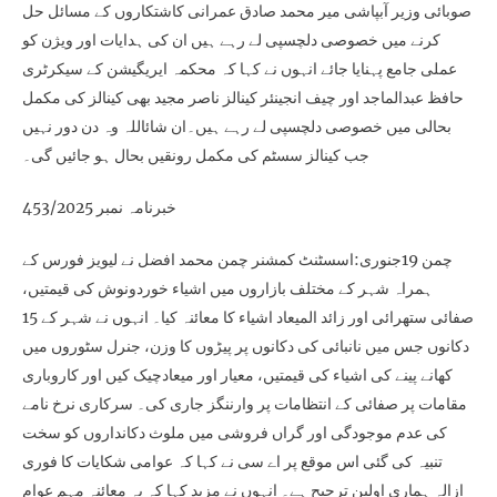
صوبائی وزیر آبپاشی میر محمد صادق عمرانی کاشتکاروں کے مسائل حل
کرنے میں خصوصی دلچسپی لے رہے ہیں ان کی ہدایات اور ویژن کو
عملی جامع پہنایا جائے انہوں نے کہا کہ محکمہ ایریگیشن کے سیکرٹری
حافظ عبدالماجد اور چیف انجینئر کینالز ناصر مجید بھی کینالز کی مکمل
بحالی میں خصوصی دلچسپی لے رہے ہیں۔ان شائاللہ وہ دن دور نہیں
جب کینالز سسٹم کی مکمل رونقیں بحال ہو جائیں گی۔
خبرنامہ نمبر 453/2025
چمن 19جنوری:اسسٹنٹ کمشنر چمن محمد افضل نے لیویز فورس کے
ہمراہ شہر کے مختلف بازاروں میں اشیاء خوردونوش کی قیمتیں،
صفائی ستھرائی اور زائد المیعاد اشیاء کا معائنہ کیا۔ انہوں نے شہر کے 15
دکانوں جس میں نانبائی کی دکانوں پر پیڑوں کا وزن، جنرل سٹوروں میں
کھانے پینے کی اشیاء کی قیمتیں، معیار اور میعادچیک کیں اور کاروباری
مقامات پر صفائی کے انتظامات پر وارننگز جاری کی۔ سرکاری نرخ نامے
کی عدم موجودگی اور گراں فروشی میں ملوث دکانداروں کو سخت
تنبیہ کی گئی اس موقع پر اے سی نے کہا کہ عوامی شکایات کا فوری
ازالہ ہماری اولین ترجیح ہے۔ انہوں نے مزید کہا کہ یہ معائنہ مہم عوام