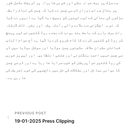
سے سڑک پر برف جم نہ سکی اور قومی شاہراہ پر ٹریفک مکمل طور
پر بحال ھے اس دوران ڈی سی چمن نے کہا کہ چمن کی تمام رابطہ
سڑکوں کی بحالی کے لیے ٹیموں کو بھیج دیا گیا ہے انہوں نے کہا
کہ توبہ اچگزئی سے ملانے والی راستہ پشہ اور بغرہ ٹاف گزشتہ
رات برف باری کے باعث بند ہونے کے بعد، روڈ کلئیرنس ٹیم پہنچ
کر روڈ کو کلئیر کرنے کا کام شروع کردیا گیا ہے آج عوام الناس
قبائلی مشران علاقہ مکینوں چمن میڈیا اور سوشل میڈیا میں ڈی
سی چمن حبیب احمد بنگلزئی اور ضلعی انتظامیہ اور لیویز فورس
کی روڈ کلئیرنس آپریشن کو خوب سراہا جا رہا ہے اور ڈی سی چمن
کا عوامی مسائل اور مشکلات کی حل میں دلچسپی کی خوب تعریف کی
جا رہی ہے۔
PREVIOUS POST
19-01-2025 Press Clipping