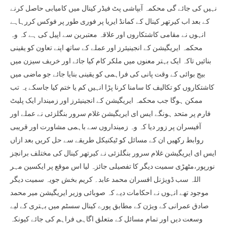
نہیں کی جائے گی محکمہ آبپاشی پٹ فیڈر کینال میں کامیابی حاصل کرنے
کے بعد اب کیرتھر کینال کے کمانڈ ایریا پر فوری طور پر فوکس کررہاہے
انہوں نے مقامی کاشتکاروں اور علاقہ معتبرین سے اپیل کی ہے کہ وہ
محکمہ ایریگیشن کے انجینیئرز اور عملے کے ساتھ اپنے تعاون کو یقینی
بنائیں تاکہ ایک بہتر معنوں میں ملکر کام کیا جائے اور خریف سیزن میں
بیج بوائی کے وقت پانی کی فراہمی کو یقینی بنایا جائے جو ماضی میں
کاشتکاروں کو تکالیف کا سامنا کرنا پڑا انہیں کم یا ختم کیا جاسکے یہ تب
ممکن ہوگا جب محکمہ ایریگیشن کے انجینیئرز اور زمیندار ایک پلیٹ
فارم پر متحد ہونگے ایس ای ایریگیشن غلام سرور بنگلزئی نے عملے اور
آفیسران پر زور دیا کہ وہ زمینداروں سے باہمی مشاورت اور قریبی
روابط رکھیں ان کے مسائل کو ٹیکنیکل طریقے سے حل کریں بعد ازاں
ایس ای ایریگیشن غلام سرور بنگلزئی نے کیرتھر کینال کی مختلف برانچز
نورپور،مٹھڑی سمیت دیگر کا تفصیلی جائزہ لیا اس موقع پر ایکسین مہر
اللہ سب ڈویژنل افسران محمد عابد۔ کریم بخش جویہ سمیت دیگر
موجود تھے انہوں نے احکامات دیے کہ صوبائی وزیر ایریگیشن میر محمد
صادق عمرانی کے ویژن کے مطابق پورے کینال سسٹم میں بہتری کے لیے
وسعت دیں اور تمام مسائل کے متعلق اگاہی فراہم کی جائے کیونکہ