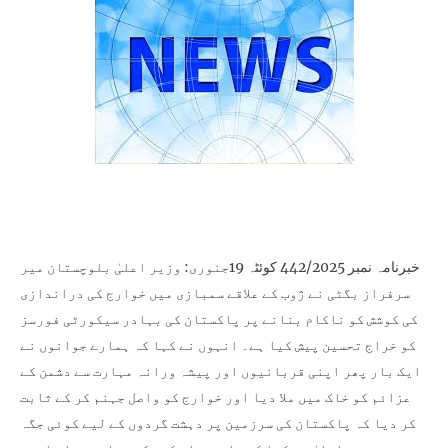
خبرنامہ نمبر 442/2025 کوئٹہ 19جنوری: وزیر اعلیٰ بلوچستان میر
سرفراز بگٹی نے ژوب کے علاقے سمبازی میں خوارج کی دراندازی
کی کوشش کو ناکام بنانے پر پاکستان کی بہادر سیکورٹی فورسز
کو خراج تحسین پیش کیا ہے۔ انہوں نے کہا کہ ہمارے جوانوں نے
ایک بار پھر اپنی قربانیوں اور پیشہ ورانہ مہارت سے دشمن کے
عزائم کو خاک میں ملا دیا اور خوارج کو واصل جہنم کر کے ثابت
کر دیا کہ پاکستان کی سرزمین پر دہشت گردوں کے لیے کوئی جگہ