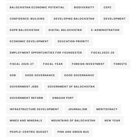
BALOCHISTAN ECONOMIC POTENTIAL
BIODIVERSITY
CEPC
CONFIDENCE-BUILDING
DEVELOPING BALOCHISTAN
DEVELOPMENT
DGPR BALOCHISTAN
DIGITAL BALOCHISTAN
E-ADMINISTRATION
ECONOMIC DEVELOPMENT
EDUCATION PRIORITY
EMPLOYMENT OPPORTUNITIES FOR YOUNGESTER
FISCAL2025-26
FISCAL 2026-27
FISCAL YEAR
FOREIGN INVESTMENT
FORESTS
GOB
GOOD GOVERNANCE
GOOD GOVERNANVE
GOVERNMENT JOBS
GOVERNMENT OF BALOCHISTAN
GOVERNMENT REFORM
GWADAR PORT
INFRASTRUCTURE DEVELOPMENT
JOURNALISM
MERITOCRACY
MINES AND MINERALS
MOUNTAINS OF BALOCHISTAN
NEW YEAR
PEOPLE-CENTRIC BUDGET
PINK AND GREEN BUS