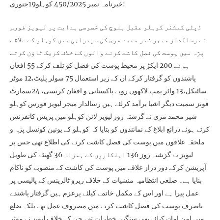
خبرنامہ نمبر 450/2025 کوہلو19جنوری:
ڈپٹی کمشنر کوہلو عقیل بلوچ کی خصوصی ہدایت پر لیویز فورس
نے رسالدار میجر شیر محمد مری کی سربراہی میں کوہلو کے علاقے
پژہ میں پوست کی فصل کاشت کرنے والوں کے خلاف کریک ٹاؤن کرتے
ہوئے 200 ایکڑ پر محیط پوست کی فصل کو تلف کرکے 55 افغان
پاشندوں کو گرفتار کرکے ان کے زیر استعمال 75 سولر پلیٹ،12 موٹر
سائیکل،13 واٹر پمپ لاکھوں روپے پاکستانی و افغان کرنسی، 24سمارٹ
فونز سمیت دیگر اشیا برآمد کرلئے ہیں رسالدار میجر لیویز فورس کوہلو
شیر محمد مری نے گزشتہ روز لیویز لائن کوہلو میں پریس کانفرنس
کرتے ہوئے ذرائع ابلاغ کے نمائندوں کو بتایا کہ کوہلو کے یونین کونسل پژہ و
ملحقہ علاقوں میں پوست کی فصل کاشت کرنے کی اطلاع تھی جس پر
لیویز نے گزشتہ روز 136 اہلکاروں کے ہمراہ 36 گھنٹے کی طویل
آپریشن کرکے دور دراز علاقے میں پوست کی کاشت کے منصوبے کو ناکام
بنایا ہے۔ ضلعی انتظامیہ منشیات کے خلاف زیرو ٹالرینس کے پالیسی پر
عمل پیرا ہے اور اس کے مکمل خاتمے کیلئے پرعزم ہیں گرفتار پاشندے
ناصرف پوست کی فصل کاشت کرنے میں مصروف عمل تھے بلکہ ضلع
میں امن امان کیلئے بھی سنگین خطرات تھے جن کے خلاف لیویز نے موثر