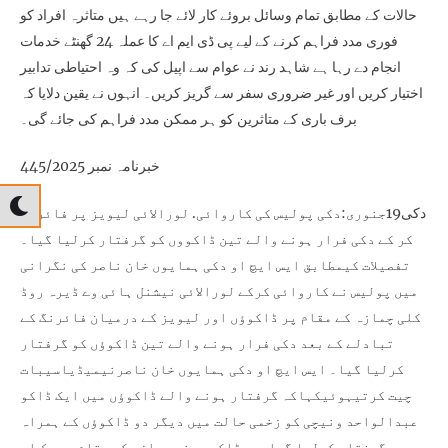
حالات کے مطابق تمام وسائل بروئے کار لائے جا رہے ہیں متاثرہ افراد کو
فوری مدد فراہم کرنے کے لیے پی ڈی ایم اے کا عملہ 24 گھنٹے خدمات
انجام دے رہا ہے شاہد رند نے عوام سے اپیل کی کہ وہ احتیاطی تدابیر
اختیار کریں اور غیر ضروری سفر سے گریز کریں۔ انہوں نے یقین دلایا کہ
برف باری کے متاثرین کو ہر ممکن مدد فراہم کی جائے گی۔
خبرنامہ نمبر 445/2025
دکی19جنوری:دکی پولیس کی کاروائی. لورالائی لیویز پر فائرنگ
کر کے دکی فرار ہونے والے تین ڈاکووں کو گرفتار کرلیا گیا۔
تفصیلات کیمطابق ایس ایچ او دکی ہمایوں خان ناصر کی نگرانی
میں پولیس نے کاروائی کرکے لورالائی نیشنل ہائی وے ڈیرہ روڈ
کلی چمازہ کے مقام پر ڈاکوؤں اور لیویز کے درمیان فائرنگ کے
تبادلے کے بعد دکی فرار ہونے والے تین ڈاکوؤں کو گرفتار
کرلیا گیا۔ ایس ایچ او دکی ہمایوں خان ناصرنیمیڈیاسیبات
چیت کرتیہوئیکہاکہ گرفتار ہونے والے ڈاکوؤں میں ایک ڈاکو
عبدالواحد ونیچی کو زخمی حالت میں دیگر دو ڈاکوؤں کے ہمراہ
گرفتار کرلیا گیا ہے۔ڈاکووں نے چمازہ کے مقام پر پک اپ