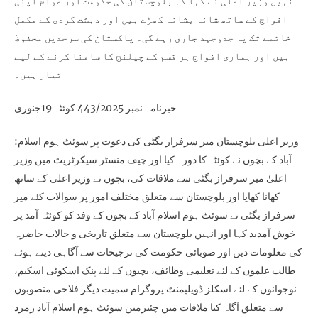
نہیں وزیر اعلیٰ نے کہا کہ بلوچستان کی حکومت اور عوام اپنی
افواج کے ساتھ شانہ بشانہ کھڑے ہیں اور دہشت گردی کے مکمل
خاتمے تک یہ جدوجہد جاری رہے گی۔ پاکستان کی سرحدیں محفوظ
ہیں اور ہماری افواج ہر قسم کے چیلنج کا سامنا کرنے کے لیے
تیار ہیں۔
خبرنامہ نمبر 443/2025 کوئٹہ 19جنوری
:وزیر اعلیٰ بلوچستان میر سرفراز بگٹی کی دعوت پر سوئٹ ہوم اسلام
آباد کے بچوں نے کوئٹہ کا دورہ کیا اور چیف منسٹر سیکرٹریٹ میں وزیر
اعلیٰ میر سرفراز بگٹی سے ملاقات کی، بچوں نے وزیر اعلٰی کے ساتھ
کھانا کھایا اور بلوچستان سے متعلق مختلف امور پر سوالات کئے میر
سرفراز بگٹی نے سوئٹ ہوم اسلام آباد کے بچوں کے وفد کو کوئٹہ آمد پر
خوش آمدید کہا اور انہیں بلوچستان سے متعلق تاریخی و حالات حاضرہ
کی معلومات دیں اور صوبائی حکومت کی ترجیحات سے آگاہی دیتے ہوئے
طالب علموں کے لئے تعلیمی وظائف، بچیوں کے لئے پنک اسکوٹی اسکیم،
نوجوانوں کے لئے اسکلز ڈویلپمنٹ پروگرام سمیت دیگر فلاحی منصوبوں
سے متعلق آگاہ کیا ملاقات میں چئیرمین سوئٹ ہوم اسلام آباد زمرد