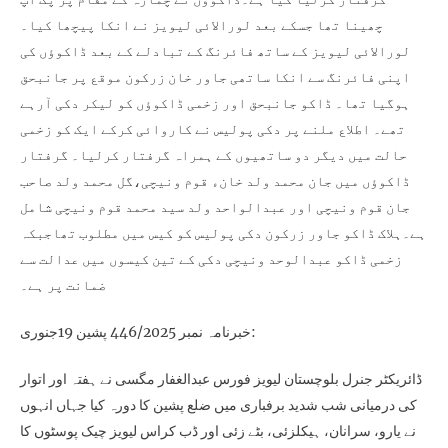
چھینا تھا جسکے بعد لورالائی لیویز نے انکا پیچھا کیا۔
لورالائی لیویز کے ساتھ فائرنگ کے تبادلے کے بعد ڈاکوؤں کی
اپنی فائرنگ سے انکا ساتھی جاور خان زرکون موقع پر جانبحق
ہوگیا تھا۔ ڈاکو جانبحق اور زخمی ڈاکوؤں کو لیکر دکی آرہے
تھے۔ اطلاع ملنے پر دکی پولیس نے کاروائی کرکے ایک کو زخمی
حالت میں دیگر دو ساتھیوں کے ہمراہ گرفتار کرلیا۔ گرفتار
ڈاکوؤں میں جان محمد ولد خانء قوم ونیچی،گل محمد ولد صاحب
جان قوم ونیچی اور عبدالواحد ولد سید محمد قوم ونیچی شامل
ہے۔ہلاک ڈاکو جاور زرکون دکی پولیس کو کیس میں مطلوب تھاجبکہ
زخمی ڈاکو عبدالوحد ونیچی دکی کے تین کیسوں میں عدالت سے
ضمانت پر ہے۔
خبرنامہ نمبر 446/2025 پشین 19جنوری:
ڈائریکٹر جنرل بلوچستان لیویز فورس عبدالغفار مگسی نے ہفتہ اور اتوار
کی درمیانی شب شدید برفباری میں ضلع پشین کا دورہ کیا جہاں انہوں
نے یارو، سرانان، ہیکلزئی، بٹے زئی اور ڈب کراس لیویز چیک پوسٹوں کا