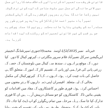
قانونی طریقے سے تعمیرات کرنے والوں کے خلاف سخت کاروائی عمل
میں لائی جائے گی اس عمل میں ملوث عناصر کے لیے کوئی نرم گوشہ
نہیں رکھا جائے گا ہماری بھرپور کوشش رہے گی کہ ڈپٹی کمشنر
نصیرآباد منیر احمد خان کاکڑ کی ہدایت پر فوری طور پر
عملدرآمد کو یقینی بنایا جائے محکمہ ریونیو کا عملہ چوکس ہے
جو ہر قسم کی غیر قانونی تعمیرات کو روکنے کے لیے اقدامات
کررہا ہے۔
خبرنامہ نمبر 452/2025 اوستہ محمد19جنوری:سپرنٹنڈنگ انجینیئر
ایریگیشن سرکل نصیرآباد غلام سرور بنگلزئی نے کیرتھر کینال کا دورہ کیا
دورے کے موقع پر انہوں نے سندھ سے کینال میں بلوچستان کے حصے کے
زرعی پانی کی فراہمی اور پانی کے تقسیم کار کے امور کے متعلق آگاہی
حاصل کی بات چیت کرتے ہوئے انہوں نے کہا کہ کیرتھرکینال کی مکمل
بحالی کے لیے متعلقہ افیسران اپنی ذمہ داریوں کا بہتر معنوں میں
احساس کرتے ہوئے فوری طور پر کاشتکاروں کے مفاد میں اقدامات کو
یقینی بنائیں تاکہ کاشتکاروں کو جو مسائل درپیش آرہے ہیں ان کا فوری
تدارک کیا جا سکے پہلے مرحلے میں تمام ریگولرز کو اپ ڈیٹ کیا جائے تاکہ
پانی کو کنٹرول کرکے منصفانہ طریقے سے پانی کی تقسیم کو یقینی بنایا