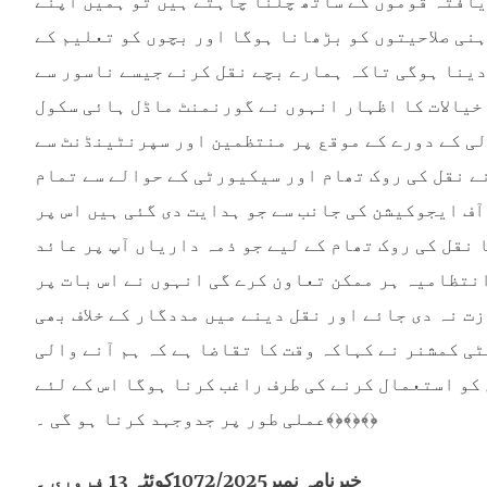
یافتہ قوموں کے ساتھ چلنا چاہتے ہیں تو ہمیں اپنے
ہنی صلاحیتوں کو بڑھانا ہوگا اور بچوں کو تعلیم کے
دینا ہوگی تاکہ ہمارے بچے نقل کرنے جیسے ناسور سے
 خیالات کا اظہار انہوں نے گورنمنٹ ماڈل ہائی سکول
ی کے دورے کے موقع پر منتظمین اور سپرنٹینڈنٹ سے
ے نقل کی روک تھام اور سیکیورٹی کے حوالے سے تمام
ف ایجوکیشن کی جانب سے جو ہدایت دی گئی ہیں اس پر
 نقل کی روک تھام کے لیے جو ذمہ داریاں آپ پر عائد
نتظامیہ ہر ممکن تعاون کرے گی انہوں نے اس بات پر
ت نہ دی جائے اور نقل دینے میں مددگار کے خلاف بھی
ٹی کمشنر نے کہاکہ وقت کا تقاضا ہے کہ ہم آنے والی
 کو استعمال کرنے کی طرف راغب کرنا ہوگا اس کے لئے
عملی طور پر جدوجہد کرنا ہو گی ۔﴾﴿﴾﴿﴾﴿
خبرنامہ نمبر1072/2025کوئٹہ 13 فروری ۔