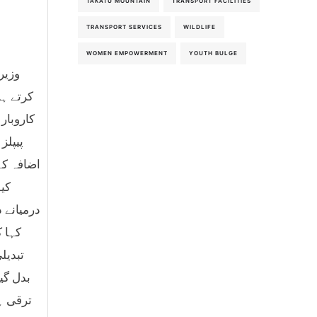
TAKATU MOUNTAIN
TRANSPORT FACILITIES
TRANSPORT SERVICES
WILDLIFE
WOMEN EMPOWERMENT
YOUTH BULGE
وزیر
کرتے ہو
کاروبار
پیپلز
اضافہ کے
کیو
درمیانے 
کہا ک
بدل گی
ترقی ہ