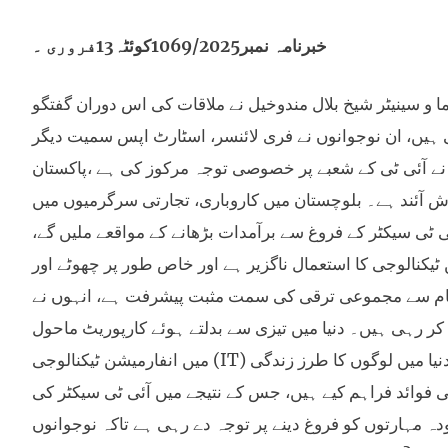
خبرنامہ نمبر1069/2025کوئٹہ13فروری ۔
ما و سینیٹر شیخ بلال مندوخیل نے ملاقات کی اس دوران گفتگو
ی ہیں، ان نوجوانوں نے فری لائنسر، اسٹارٹ اپس سمیت دیگر
ٹو نے آئی ٹی کے شعبے پر خصوصی توجہ مرکوز کی ہے ،پاکستان
ش آئند ہے۔ بلوچستان میں کاروباری، تجارتی سرگرمیوں میں
ی ٹی سیکٹر کے فروغ سے برآمدات بڑھانے کے مواقعے ملیں گے،
ٹیکنالوجی کا استعمال ناگزیر ہے اور خاص طور پر چھوٹے اور
ے قیام سے مجموعی ترقی کی سمت مثبت پیشرفت ہے، انہوں نے
ال کر رہی ہیں۔ دنیا میں تیزی سے بدلتے ہوئے کارپوریٹ ماحول
میں انفارمیشن ٹیکنالوجی (IT) تبدیلی کی ایک اہم سہولت کار ہے۔آئی ٹی انقلاب کے نتیجے میں پوری دنیا میں لوگوں کا طرز زندگی
ی فوائد فراہم کیے ہیں، جس کے نتیجے میں آئی ٹی سیکٹر کی
مہارتوں کو فروغ دینے پر توجہ دے رہی ہے تاکہ نوجوانوں