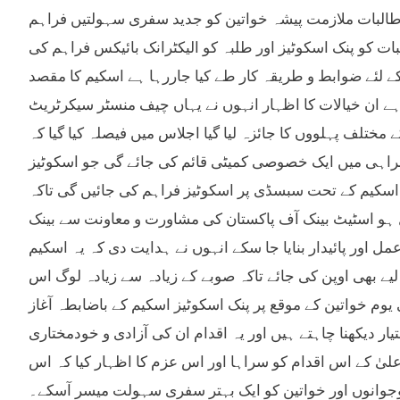
، طالبات ملازمت پیشہ خواتین کو جدید سفری سہولتیں فراہم
ت کو پنک اسکوٹیز اور طلبہ کو الیکٹرانک بائیکس فراہم کی
 لئے ضوابط و طریقہ کار طے کیا جاررہا ہے اسکیم کا مقصد
ا ہے ان خیالات کا اظہار انہوں نے یہاں چیف منسٹر سیکرٹریٹ
تلف پہلووں کا جائزہ لیا گیا اجلاس میں فیصلہ کیا گیا کہ
براہی میں ایک خصوصی کمیٹی قائم کی جائے گی جو اسکوٹیز
کہ اسکیم کے تحت سبسڈی پر اسکوٹیز فراہم کی جائیں گی تاکہ
 ہو اسٹیٹ بینک آف پاکستان کی مشاورت و معاونت سے بینک
اور پائیدار بنایا جا سکے انہوں نے ہدایت دی کہ یہ اسکیم
یے بھی اوپن کی جائے تاکہ صوبے کے زیادہ سے زیادہ لوگ اس
م خواتین کے موقع پر پنک اسکوٹیز اسکیم کے باضابطہ آغاز
ار دیکھنا چاہتے ہیں اور یہ اقدام ان کی آزادی و خودمختاری
ٰ کے اس اقدام کو سراہا اور اس عزم کا اظہار کیا کہ اس