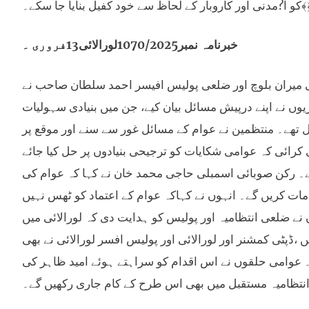
جا سکے۔﴾﴿﴾﴿﴾﴿
خبرنامہ نمبر1070/2025لورالائی13فروری ۔
ی میران بلوچ اور ضلعی پولیس افیسر احمد سلطان صاحب نے
وں نے اپنے درپیش مسائل بیان کیے، جن میں بنیادی سہولیات
ل تھے۔ منتظمین نے عوام کے مسائل غور سے سنے اور موقع پر
کرائی کہ عوامی شکایات کو ترجیحی بنیادوں پر حل کیا جائے
ے۔ رکن صوبائی اسمبلی حاجی محمد خان نے کہا کہ عوام کی
ات کریں گے۔ انہوں نے کہاکہ عوام کے اعتماد کو ٹھس نہیں
ں نے ضلعی انتظامیہ اور پولیس کو ہدایت دی کہ لورالائی میں
 ،ڈپٹی کمشنر اور لورالائی اور پولیس افسر لورالائی نے بھی
۔ عوامی حلقوں نے اس اقدام کو سراہتے ہوئے امید ظاہر کی