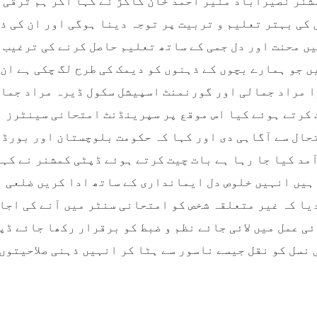
شنر نصیرآباد منیر احمد خان کاکڑ نے کہا اگر ہم ترقی 
 کی بہتر تعلیم و تربیت پر توجہ دینا ہوگی اور ان کی ذ
ں محنت اور دل جمی کے ساتھ تعلیم حاصل کرنے کی ترغیب 
ں جو ہمارے بچوں کے ذہنوں کو دیمک کی طرح لگ چکی ہے ان
 مراد جمالی اور گورنمنٹ اسپیشل سکول ڈیرہ مراد جمال
 کرتے ہوئے کیا اس موقع پر سپرینڈنٹ امتحانی سینٹرز ن
حال سے آگاہی دی اور کہا کہ حکومت بلوچستان اور بورڈ آ
مد کیا جا رہا ہے بات چیت کرتے ہوئے ڈپٹی کمشنر نے کہا
ہیں انہیں خلوص دل ایمانداری کے ساتھ ادا کریں ضلعی ا
یا کہ غیر متعلقہ شخص کو امتحانی سنٹر میں آنے کی اجاز
ی عمل میں لائی جائے نظم و ضبط کو برقرار رکھا جائے ڈپ
 نسل کو نقل جیسے ناسور سے ہٹا کر انہیں ذہنی صلاحیتوں