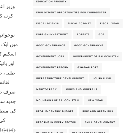
EDUCATION PRIORITY
وزیر اع
EMPLOYMENT OPPORTUNITIES FOR YOUNGESTER
کرنے ک
FISCAL2025-26
FISCAL 2026-27
FISCAL YEAR
نوجوانو
FOREIGN INVESTMENT
FORESTS
GOB
میں ایک 
GOOD GOVERNANCE
GOOD GOVERNANVE
اسکیم ک
GOVERNMENT JOBS
GOVERNMENT OF BALOCHISTAN
اور بائ
GOVERNMENT REFORM
GWADAR PORT
طلبہ، ط
INFRASTRUCTURE DEVELOPMENT
JOURNALISM
فنانس
MERITOCRACY
MINES AND MINERALS
صرف طلب
جدید سف
MOUNTAINS OF BALOCHISTAN
NEW YEAR
کی منظور
PEOPLE-CENTRIC BUDGET
PINK AND GREEN BUS
کی 
REFORMS IN EVERY SECTOR
SKILL DEVELOPMENT
اسکیم کو جلد از جلد عملی شکل دی جائے گی تاکہ بلوچستان کے نوجوانوں اور خواتین کو ایک بہتر سفری سہولت میسر آسکے۔﴾﴿﴾﴿﴾﴿