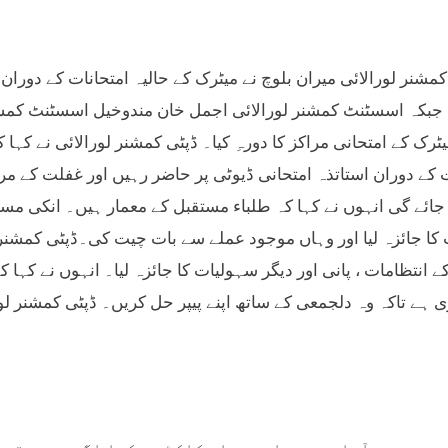
کمشنر لورالائی میران بلوچ نے میٹرک کے حالیہ امتحانات کے دوران 
ا جبکہ اسسٹنٹ کمشنر لورالائی اجمل خان مندوخیل اسسٹنٹ کمشنر
ٹرک کے امتحانی مراکز کا دورہِ کیا۔ ڈپٹی کمشنر لورالائی نے کہا
ت کے دوران استاتذہ امتحانی ڈیوٹی پر حاضر رہیں اور غفلت کے
 جائے گی انہوں نے کہا کہ طلباء مستقبل کے معمار ہیں۔ انکی مس
 کا جائزہ لیا اور وہاں موجود عملے سے بات چیت کی۔ڈپٹی کمشنر 
کے انتظامات ، پانی اور دیگر سہولیات کا جائزہ لیا۔ انہوں نے کہ
ی ہے تاکہ وہ دلجمعی کے ساتھ اپنے پیپر حل کریں۔ ڈپٹی کمشنر لورالا