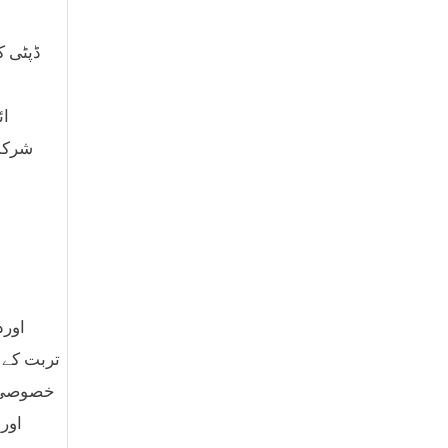
ائ
شرکت 
اورد
تربت کے 
خصوصی تھ
اور