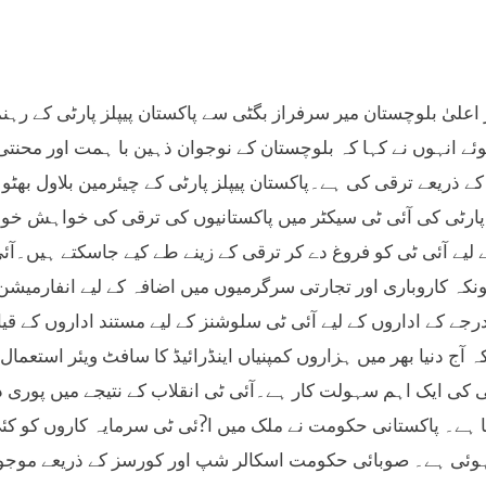
 اعلیٰ بلوچستان میر سرفراز بگٹی سے پاکستان پیپلز پارٹی کے رہن
ئے انہوں نے کہا کہ بلوچستان کے نوجوان ذہین با ہمت اور محنت
 کے ذریعے ترقی کی ہے۔پاکستان پیپلز پارٹی کے چیئرمین بلاول بھ
 پارٹی کی آئی ٹی سیکٹر میں پاکستانیوں کی ترقی کی خواہش خو
 لیے آئی ٹی کو فروغ دے کر ترقی کے زینے طے کیے جاسکتے ہیں۔آئ
نکہ کاروباری اور تجارتی سرگرمیوں میں اضافہ کے لیے انفارمیشن 
درجے کے اداروں کے لیے آئی ٹی سلوشنز کے لیے مستند اداروں ک
ہ آج دنیا بھر میں ہزاروں کمپنیاں اینڈرائیڈ کا سافٹ ویئر استعم
ا ہے۔ پاکستانی حکومت نے ملک میں ا?ئی ٹی سرمایہ کاروں کو کئ
وئی ہے۔ صوبائی حکومت اسکالر شپ اور کورسز کے ذریعے موجودہ 