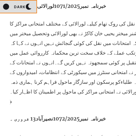
﴿خبرنامہ نمبر1071/2025لورالائی13فروری ۔
DARK
نقل کی روک تھام کیلیے لورالائی کے مختلف امتحانی مراکز کا
 میختر یحیی خان کاکڑ نے بھی لورالائی وتحصیل میختر میں
 کہ امتحانات میں نقل کی کوئی گنجائش نہیں انہوں نے کہا کہ
 مرتکب عملے کے خلاف سخت ترین محکمانہ کارروائی عمل میں
تقبل پر کوئی سمجھوتہ نہیں کریں گے۔انہوں نے امتحانات کے
نے امتحانی سنٹرز میں سیکورٹی کے انتظامات، امیدواروں کے
ا کہ طلباءکو پرسکون اور سازگار ماحول فراہم کرنا ہماری ذمہ
ئی نے امتحانی مراکز کی ماحول پر اطمینان کا اظہار کیا۔﴾﴿﴾﴿﴾
﴿
خبرنامہ نمبر1072/2025نصیرآباد13 فروری ۔