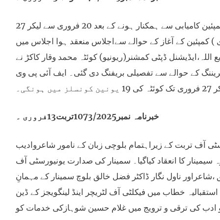
ڈپٹی کمشنر کوئٹہ لیفٹیننٹ(ر)سعد بن اسد کی زیر صدارت حالیہ پولیو کمپئین کامیابی سے ہمکنار ہونے کے بعد 20 فروری سے لیکر 27
ی ) کمپئین کے آغاز کے حوالے سےاجلاس منعقد ہوا اجلاس میں
بیع اللہ،ایڈیشنل ڈپٹی کمشنر(ریونیو) کوئٹہ محمد وقار کاکڑ نے
ریننگ کے حوالے سے تفصیلی بریفنگ دی گئی۔ ایف آئی پی وی
خبرنامہ نمبر1073/2025تربت13فروری ۔
سٹی آف تربت کے زیراہتمام بلوچی زبان کے نامور شاعروادیب
سیمینار کا انعقاد کیاگیا۔ سمینار کی صدارت یونیورسٹی آف
اعراور ناول نگار ڈاکٹر فضل خالق بلوچ سمینار کے مہمانِ
استقبالیہ خطاب میں فیکلٹی آف لٹریچر اینڈ لینگویجز کے ڈین
 و ادب کی ترقی و ترویج میں غلام حسین شوہازکی خدمات کو