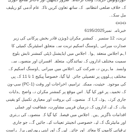
کے خلاف ضلعی انتظامیہ کے ساتھ تعاون کریں تاکہ عام آدمی کو ریلیف
مل سکے۔
﴾﴿﴾﴿﴾﴿
خبرنامہ نمبر6195/2025
تربت، 12 ستمبر ۔ کمشنر مکران ڈویژن قادر بخش پرکانی کی زیر
صدارت میرانی ہاوسنگ اسکیم تربت سے متعلق اسٹیئرنگ کمیٹی کا
اہم اجلاس منعقد ہوا۔ اجلاس میں ایڈیشنل ڈپٹی کمشنر تابش بلوچ
سمیت مختلف اداروں کے نمائندگان، متعلقہ افسران اور منصوبے سے
وابستہ ماہرین نے شرکت کی۔اجلاس میں میرانی ہاوسنگ اسکیم کے
مختلف پہلووں پر تفصیلی جائزہ لیا گیا، خصوصاً پیکیج 1 تا 11 کے پی
سی-ون (PC-1) کی موجودہ حیثیت، ممکنہ ترامیم، اخراجات اور وقت
کے تخمینے پر غور کیا گیا۔ اس موقع پر کمشنر مکران نے واضح ہدایات
جاری کرتے ہوئے کہا کہ منصوبے کی بروقت اور معیاری تکمیل کو یقینی
بنانے کے لیے اداروں کے درمیان قریبی مشاورت، شفافیت اور عملی
اقدامات ناگزیر ہیں۔ اجلاس میں فیصلہ کیا گیا کہ منصوبے کی بہتری
اور مانیٹرنگ کے لیے خصوصی انجینئر تعینات کیے جائیں گے، جو جاری
ترقیاتی کاموں کا معائنہ اور جائزہ لیں گے اور اپنی رپورٹس براہ راست