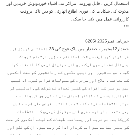
استعمال کریں ، قابل بھروسہ مراکز سے اشیاء خوردونوش خریدیں اور
ملاوٹ کی شکایات کی فوری اطلاع اتھارٹی کو دیں تاکہ بروقت
کارروائی عمل میں لائی جا سکے۔
°°°
خبرنامہ نمبر2025 /6205
خضدار12ستمبر:- خضدار میں پاک فوج کی 33 انفنٹری ڈویژن اور
فرنٹیئر کور ایف سی قلات اسکاؤٹس کے زیر اہتمام ٹیچنگ
ہسپتال خضدار میں ایک فری آئی میڈیکل کیمپ کا انعقاد کیا
گیا، جس نے شہری اور دیہی علاقوں کے رہائشیوں کو مفت آنکھوں
کے معائنہ، علاج اور سرجری کی سہولیات فراہم کیں۔ اس کیمپ
میں ہر عمر کے افراد کی کثیر تعداد نے شرکت کی، اس کیمپ کی
نگرانی ایف سی کے ڈاکٹر افیاض علی نے کی، جن کی جانب سے
موثر انتظامات کیئے گئے تھے۔ ڈاکٹر افیاض علی اس سے قبل
بھی متعدد بار ایسے فری آئی میڈیکل کیمپس کے انتظامات
کرچکاہے، جو غریب اور پسماندہ طبقات کے لیئے آنکھوں کی صحت
کو بہتر بنانے میں اہم کردار ادا کر رہے ہیں۔ ان کی لگن اور