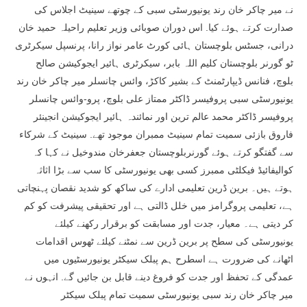
نے میر چاکر خان رند یونیورسٹی سبی کے چوتھے سینیٹ اجلاس کی
صدارت کرتے ہوئے کیا. اس دوران صوبائی وزیر تعلیم راحیلہ حمید خان
درانی، جسٹس بلوچستان ہائی کورٹ عامر نواز رانا، پرنسپل سیکرٹری
ٹو گورنر بلوچستان کلیم اللہ بابر، سیکرٹری ہائیر ایجوکیشن صالح
بلوچ، فنانس ڈیپارٹمنٹ کے بشیر کاکڑ، وائس چانسلر میر چاکر خان رند
یونیورسٹی سبی پروفیسر ڈاکٹر ممتاز علی بلوچ، پرو-وائس چانسلر
پروفیسر ڈاکٹر محمد عالم ترین اور نمائندہ ہائیر ایجوکیشن انجینئر
فاروق بازئی سمیت تمام سینیٹ ممبران موجود تھے. سینیٹ کے شرکاء
سے گفتگو کرتے ہوئے گورنربلوچستان جعفرخان مندوخیل نے کہا کہ
کوالیفائیڈ فیکلٹی ممبرز کسی بھی یونیورسٹی کا سب سے بڑا اثاثہ
ہوتے ہیں۔ برین ڈرین تعلیمی ادارے کی ساکھ کو شدید نقصان پہنچاتی
ہے، تعلیمی پروگرامز میں خلل ڈالتی ہے اور تحقیقی پیشرفت کو کم
کر دیتی ہے۔ معیار، جدت اور مسابقت کو برقرار رکھنے کیلئے
یونیورسٹی کی سطح پر برین ڈرین سے نمٹنے کیلئے ٹھوس اقدامات
اٹھانے کی ضرورت ہے اسطرح ہم پبلک سیکٹر یونیورسٹیوں میں
عمدگی کے تحفظ اور جدت کو فروغ دینے قابل بن جائیں گے. انہوں نے
میر چاکر خان رند سبی یونیورسٹی سمیت تمام پبلک سیکٹر