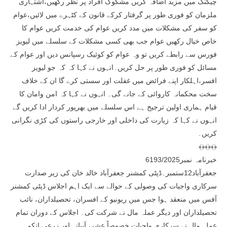
چیکنگ میں مزید اضافہ کریں مشکوک افراد پر نظر رکھیں،اشتہاری
ملزمان کو فوری طور پر گرفتار کرکے قانون کے کٹہرے میں لائیں،عوام
کو سفر کی مشکلات میں مدد کریں عوام کی خدمت کریں عوام کا
خاص خیال رکھیں عوام جب بھی کسی مشکلات کے سلسلے میں لیویز
فورس سے رابطے کریں تو وہ عوام کو کوئیک رسپانس دیں اور عوام کے
مسائل کو فوری طور پر حل کریں۔انہوں نے کہا کہ کہ جو لیویز
افسر،اہلکار اپنے فرائض میں غفلت اور سستی کرے گا ان کے خلاف
سخت محکمانہ کاروائی کے جانے گی۔ انہوں نے کہا کہ امن وامان کا
قیام ہماری اولین ترجیح ہے اس سلسلے میں بھرپور کردار ادا کریں گے
انہوں نے کہا کہ زیارت کی داخلی اور خارجی راستوں کی کڑی نگرانی
کریں۔
﴾﴿﴾﴿﴾﴿
خبرنامہ نمبر6193/2025
جعفرآباد12ستمبر۔ڈپٹی کمشنر جعفرآباد خالد خان کی زیر صدارت
سرکاری واجبات کی وصولی کے حوالے سے ایک اہم اجلاس ڈپٹی کمشنر
آفس میں منعقد ہوا جس میں ریونیو کے افسران، تحصیلداران، نائب
تحصیلداران اور دیگر عملہ مال نے شرکت کی۔ اجلاس کے دوران تمام
عملہ مال نے سرکاری واجبات خصوصاً عشر، آبیانہ اور زرعی انکم