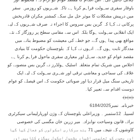
باوقار سفری سہولت فراہم کرنا ہے تاکہ شہریوں کو روزمرہ سفر
میں درپیش مشکلات کا موثر حل مل سکے کمشنر مکران قادربخش
پرکانی نے کہا کہ گرین بس سروس کا اجراء نہ صرف شہریوں کے لیے
ایک انقلابی سہولت ہوگا بلکہ اس سے مقامی سطح پر روزگار کے نئے
مواقع بھی پیدا ہوں گے، جو خطے کی معیشت کو مضبوط بنانے میں
مددگار ثابت ہوں گے۔ انہوں نے کہا کہ بلوچستان حکومت کا بنیادی
مقصد عوام کو جدید، سہل اور معیاری سفری ماحول فراہم کرنا ہے
اجلاس میں شریک تمام متعلقہ اسٹیک ہولڈرز نے گرین بس منصوبے کو
علاقے کی سماجی و معاشی ترقی اور شہری سہولت کے لیے ایک
تاریخی سنگ میل قرار دیا اور صوبائی حکومت کے اس فیصلے کو عوام
دوست اقدام سے تعبیر کیا۔
﴾﴿﴾﴿﴾﴿
خبرنامہ نمبر6184/2025
لسبیلہ 12ستمبر ۔ وزیراعلی بلوچستان کے وژن اورپارلیمانی سیکرٹری
برائے قانون وسیاحت نوابزادہ میر زرین خان مگسی کی خصوصی
کاوشوں کے نتیجے میں 71 بند سرکاری اسکولوں کو فعال کیا گیا
اور بچوں کو تعلیمی اشیاء بشمول اسکول بیگز، کتابیں اور