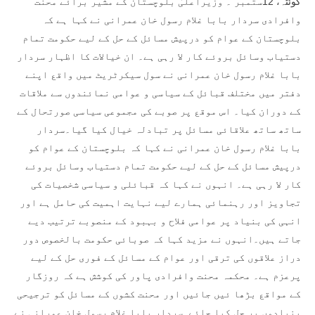
کوئٹہ، 12ستمبر ۔ وزیراعلیٰ بلوچستان کے مشیر برائے محنت
وافرادی سردار بابا غلام رسول خان عمرانی نے کہا ہے کہ
بلوچستان کے عوام کو درپیش مسائل کے حل کے لیے حکومت تمام
دستیاب وسائل بروئے کار لا رہی ہے۔ ان خیالات کا اظہار سردار
بابا غلام رسول خان عمرانی نے سول سیکرٹریٹ میں واقع اپنے
دفتر میں مختلف قبائل کے سیاسی و عوامی نمائندوں سے ملاقات
کے دوران کیا۔ اس موقع پر صوبے کی مجموعی سیاسی صورتحال کے
ساتھ ساتھ علاقائی مسائل پر تبادلہ خیال کیا گیا۔سردار
بابا غلام رسول خان عمرانی نے کہا کہ بلوچستان کے عوام کو
درپیش مسائل کے حل کے لیے حکومت تمام دستیاب وسائل بروئے
کار لا رہی ہے۔ انہوں نے کہا کہ قبائلی و سیاسی شخصیات کی
تجاویز اور رہنمائی ہمارے لیے نہایت اہمیت کی حامل ہے اور
انہی کی بنیاد پر عوامی فلاح و بہبود کے منصوبے ترتیب دیے
جاتے ہیں۔انہوں نے مزید کہا کہ صوبائی حکومت بالخصوص دور
دراز علاقوں کی ترقی اور عوام کے مسائل کے فوری حل کے لیے
پرعزم ہے۔ محکمہ محنت وافرادی پاور کی کوشش ہے کہ روزگار
کے مواقع بڑھا ئیں جائیں اور محنت کشوں کے مسائل کو ترجیحی
بنیادوں پر حل کیا جائے۔سردار بابا غلام رسول خان عمرانی نے