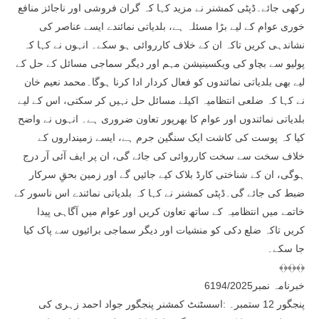
رکھی جائے۔ڈپٹی کمشنر نے مزید کہا کہ گران فروشی اور ناجائز منافع
خوری عوام کے لیے بڑا مسئلہ ہے، بلدیاتی نمائندے ایسے عناصر کی
نشاندہی کریں تاکہ ان کے خلاف کارروائی ہو سکے۔ انہوں نے کہا کہ
پولیو سے بچاو کی ویکسینیشن مہم اور دیگر سماجی مسائل کے حل کے
لیے بھی بلدیاتی نمائندوں کو فعال کردار ادا کرنا ہوگا۔محمد نعیم خان
نے کہا کہ ضلعی انتظامیہ اکیلے مسائل حل نہیں کر سکتی، اس کے لیے
بلدیاتی نمائندوں اور عوام کا بھرپور تعاون ضروری ہے۔ انہوں نے واضح
کیا کہ پوست کی کاشت ایک سنگین جرم ہے، ایسے زمینداروں کے
خلاف سخت سے سخت کارروائی کی جائے گی، ان پر ایف آئی آر درج
ہوگی، ان کے شناختی کارڈ بلاک کیے جائیں گے اور زمین بحقِ سرکار
ضبط کی جائے گی۔ڈپٹی کمشنر نے کہا کہ بلدیاتی نمائندے اس ناسور کے
خاتمے میں انتظامیہ کے ساتھ تعاون کریں اور عوام میں آگاہی پیدا
کریں تاکہ ضلع دکی کو منشیات اور دیگر سماجی برائیوں سے پاک کیا
جا سکے۔
﴾﴿﴾﴿﴾﴿
خبرنامہ نمبر6194/2025
پنجگور 12 ستمبر۔ :اسسٹنٹ کمشنر پنجگور جواد احمد زہری کی