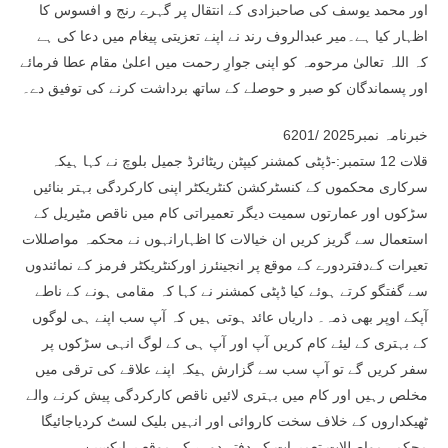
اور محمد یوسف کی صاحبزادی کے انتقال پر گہرے رنج و افسوس کا
اظہار کیا ہے۔میر عبدالروف رند نے اپنے تعزیتی پیغام میں دعا کی ہے
کہ اللہ تعالیٰ مرحومہ کو اپنی جوارِ رحمت میں اعلیٰ مقام عطا فرمائے
اور پسماندگان کو صبر و حوصلے کے ساتھ برداشت کرنے کی توفیق دے۔
خبرنامہ نمبر2025 /6201
قلات 12 ستمبر:-ڈپٹی کمشنر کیپٹن ریٹائرڈ جمیل بلوچ نے کہا ہیکہ
سرکاری محکموں کے کنسٹرکشن کنٹریکٹر اپنی کارکردگی بہتر بنائیں
سڑکوں اور عمارتوں سمیت دیگر تعمیراتی کام میں ناقص مٹیریل کے
استعمال سے گریز کریں ان خیالات کا اظہارانہوں نے محکمہ مواصللات
تعیرات کےدفتردورے کے موقع پر انجینئرز اورکنٹریکٹر فرمز کے نمائندوں
سے گفتگو کرتے ہوئے کیا ڈپٹی کمشنر نے کہا کہ مقامی ہونے کے ناطے
آپکے اوپر بھی ذمہ۔ داریاں عائد ہوتی ہیں کہ آپ سب اپنے ہی لوگوں
کے بہتری کے لیئے کام کریں آپ اور آپ ہی کے لوگ انہی سڑکوں پر
سفر کریں گے تو آپ سب سے گزارش ہیکہ اپنے علاقے کی ترقی میں
مخلص رہیں اور کام میں بہتری لائیں ناقص کارکردگی پیش کرنے والے
ٹھیکداروں کے خلاف سخت کاروائی اور انہیں بلیک لسٹ کردیاجائیگا
محکمہ مواصللات تعمیرات کے دفتر دورے کے موقع پرایکسین