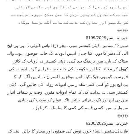
اس بات پر زور دیا کہ عوامی نمائندوں اور مقامی قبائلی
قیادت کے تعاون کے بغیر ترقی کا عمل ممکن نہیں، اس لیے سب
کو یکجہتی اور تعاون کے جذبے کے ساتھ آگے بڑھنا ہوگا۔
﴾﴿﴾﴿﴾﴿
خبرنامہ نمبر6199/2025
سبی12 ستمبر۔ ڈپٹی کمشنر سبی میجر (ر) الیاس کبزئی نے پی پی ایچ
آئی کے دفتر کا دورہ کیا جہاں انہیں ادویات کے حالیہ موصول ہونے والے
سٹاک کے بارے میں بریفنگ دی گئی۔ ڈپٹی کمشنر نے ادویات کے کاٹن
کھول کر معائنہ کیا اور حکومت کی جانب سے فراہم کردہ ادویات کی
فہرست کو بھی چیک کیا۔ اس موقع پر افسران نے انہیں آگاہ کیا کہ
بی ایچ یوز کو کتنی کتنی مقدار میں ادویات روانہ کی جائیں گی۔ ڈپٹی
کمشنر سبی نے ہدایت کی کہ تمام ادویات مقررہ وقت پر شفاف انداز
میں بی ایچ یوز تک پہنچائی جائیں تاکہ عوام کو صحت کی بنیادی
سہولیات میں کسی قسم کی کمی کا سامنا نہ کرنا پڑے۔
﴾﴿﴾﴿﴾﴿
خبرنامہ نمبر6200/2025
قلات12ستمبر۔اشیاء خورد نوش کی قیمتوں اور معیار کا جائزہ لینے کے