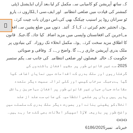
کے ساتھ آپریشن کو کامیابی سے مکمل کر لیا،بعد آزاں ایڈیشنل ڈپٹی
کمشنر کی قیادت میں ضلعی انتظامیہ اور ایف،سی اہلکاروں نے یارو
ٹو سرانان روڈ پر اسنیب چیکنگ بھی کی،اس دوران بات چیت کرتے
ہوئے انجنئیر نجم کبزئی نے کہا کہ آئندہ دنوں میں ضلع پشین سے افغان
مہاجرین کی افغانستان واپسی میں مزید اضافہ کیا جائے گا،جبکہ قانون
کا اطلاق مزید سخت کرتے ہوئے مکمل انخلاء تک روزانہ کی بنیادوں پر
ملک بدری آپریشن جاری رہے گا۔واضح رہے کہ وفاقی و صوبائی
حکومت کے حالیہ فیصلوں اور ضلعی انتظامیہ کی جانب سے یکم ستمبر
2025 سے غیر قانونی طور پر مقیم افغان باشندوں کی
گرفتاریوں اور ملک بدری کے اقدامات میں نمایاں اضافہ کیا
گیا ہے،جبکہ سرخاب کیمپ اور کلی تراٹہ سمیت دیگر متعدد
مقامات جہاں جہاں غیر قانونی طور پر افغان مہاجرین رہائش
پذیر ہیں وہاں پر ضلعی انتظامیہ کی جانب سے جلد از جلد
انخلاءکو یقینی بنانے اور بصورت دیگر ملک بدری کے سلسلے میں
واضح طور پر بذریعہ لاوّڈ اسپیکر اعلانات بھی کئے جا رہے ہیں۔
﴾﴿﴾﴿﴾﴿
خبرنامہ نمبر6186/2025