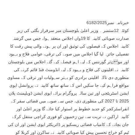
خبرنامہ نمبر6182/2025
کوئٹہ 12ستمبر ۔ وزیر اعلیٰ بلوچستان میر سرفراز بگٹی کی زیر
صدارت صوبائی کابینہ کا 19واں اجلاس منعقد ہوا، جس میں گزشتہ
کابینہ اجلاس کے فیصلوں کی توثیق اور ان پر ہونے والی پیش رفت کا
تفصیلی جائزہ لیا گیا اجلاس میں صوبے کی ترقی، عوامی فلاح و بہبود
اور مو¿ثر گورننس کے لیے اہم فیصلے کیے گئے اجلاس میں بلوچستان
کابینہ نے اقلیتوں کی فلاح و بہبود کے لیے انڈومنٹ فنڈ قائم کرنے کی
منظوری دی تاکہ اقلیتی برادری کو بہتر سہولیات اور ترقی کے مساوی
مواقع فراہم کیے جا سکیں اس کے ساتھ ساتھ کابینہ نے پروانشل ایوی
ایشن اسٹریٹجی اور تین سالہ پروگرام برائے ایوی ایشن ڈویلپمنٹ پلان
2025 تا 2027 کی منظوری دی، جس سے صوبے میں فضائی سفر کے
انفراسٹرکچر کو جدید خطوط پر استوار کیا جائے گا وزیر اعلیٰ اور
کابینہ اراکین نے تربت سے تین زخمیوں کو فوری کراچی منتقل کرکے
جان بچانے کے کامیاب فضائی ریسکیو پر ڈائریکٹر ایوی ایشن اور ان کی
ٹیم کو خراج تحسین پیش کیا صوبائی کابینہ نے ساکرن اور کربلا کو