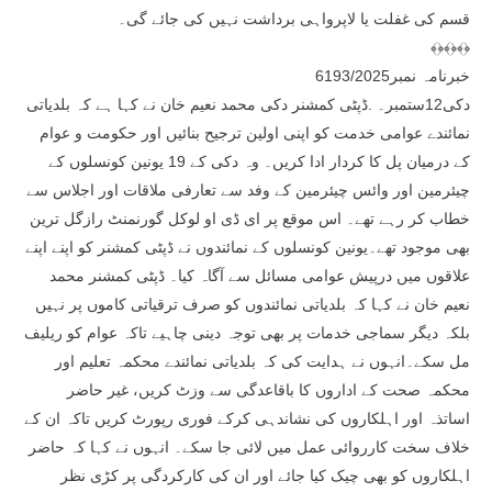
قسم کی غفلت یا لاپرواہی برداشت نہیں کی جائے گی۔
﴾﴿﴾﴿﴾﴿
خبرنامہ نمبر6193/2025
دکی12ستمبر۔ .ڈپٹی کمشنر دکی محمد نعیم خان نے کہا ہے کہ بلدیاتی
نمائندے عوامی خدمت کو اپنی اولین ترجیح بنائیں اور حکومت و عوام
کے درمیان پل کا کردار ادا کریں۔ وہ دکی کے 19 یونین کونسلوں کے
چیئرمین اور وائس چیئرمین کے وفد سے تعارفی ملاقات اور اجلاس سے
خطاب کر رہے تھے۔ اس موقع پر ای ڈی او لوکل گورنمنٹ رازگل ترین
بھی موجود تھے۔یونین کونسلوں کے نمائندوں نے ڈپٹی کمشنر کو اپنے اپنے
علاقوں میں درپیش عوامی مسائل سے آگاہ کیا۔ ڈپٹی کمشنر محمد
نعیم خان نے کہا کہ بلدیاتی نمائندوں کو صرف ترقیاتی کاموں پر نہیں
بلکہ دیگر سماجی خدمات پر بھی توجہ دینی چاہیے تاکہ عوام کو ریلیف
مل سکے۔انہوں نے ہدایت کی کہ بلدیاتی نمائندے محکمہ تعلیم اور
محکمہ صحت کے اداروں کا باقاعدگی سے وزٹ کریں، غیر حاضر
اساتذہ اور اہلکاروں کی نشاندہی کرکے فوری رپورٹ کریں تاکہ ان کے
خلاف سخت کارروائی عمل میں لائی جا سکے۔ انہوں نے کہا کہ حاضر
اہلکاروں کو بھی چیک کیا جائے اور ان کی کارکردگی پر کڑی نظر