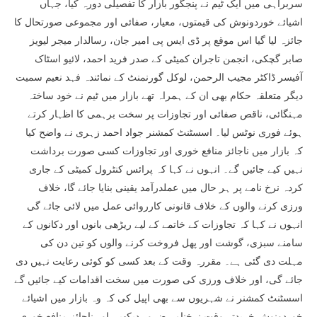
سربراہی میں ایک ٹیم نے پنجگور بازار کا تفصیلی دورہ کیا، جہاں
اشیائے خوردونوش کی قیمتوں، معیار، صفائی اور مجموعی صورتحال کا
جائزہ لیا گیا اس موقع پر ڈی ایس پی امیر جان، رسالدار میجر لیویز
صابر گچکی، انجمن تاجران کمیٹی کے صدر فرید احمد، لائیو اسٹاک
آفیسر ڈاکٹر مجیب الرحمن، لوکل گورنمنٹ کے نمائندہ فہد نعیم سمیت
دیگر متعلقہ حکام بھی ان کے ہمراہ تھے بازار میں ٹیم نے خود ساختہ
مہنگائی، ناقص صفائی اور تجاوزات پر سخت برہمی کا اظہار کرتے
ہوئے فوری نوٹس لیا۔ اسسٹنٹ کمشنر جواد احمد زہری نے واضح کیا
کہ بازار میں ناجائز منافع خوری اور تجاوزات کسی صورت برداشت
نہیں کیے جائیں گے۔ انہوں نے کہا کہ پرائس کنٹرول کمیٹی کے جاری
کردہ نرخ نامے پر ہر حال میں عملدرآمد یقینی بنایا جائے گا، خلاف
ورزی کرنے والوں کے خلاف قانونی کارروائی عمل میں لائی جائے گی
انہوں نے کہا کہ تجاوزات کے خاتمے کے لیے ریڑھی بانوں اور دکانوں کے
سامنے سبزی، گوشت اور پھل فروخت کرنے والوں کو تین دن کی
مہلت دی گئی ہے۔ مقررہ وقت کے بعد کسی کو کوئی رعایت نہیں دی
جائے گی، اور خلاف ورزی کی صورت میں سخت اقدامات کیے جائیں گے
اسسٹنٹ کمشنر نے شہریوں سے بھی اپیل کی کہ وہ بازار میں اشیائے
خوردونوش خریدتے وقت نرخنامہ ضرور دیکھیں اور ناجائز منافع خوری