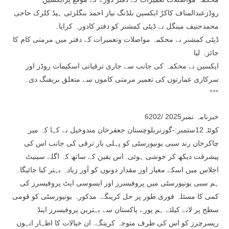
روڈزعبدالمناف کاکڑ ایکسین بلڈنگ نیاز احمد بنگلزئی ہیڈ کلرک حاجی
محمدحنیف مینگل نے ڈپٹی کمشنر کو دفتر کادورہ کرایا۔
ڈپٹی کمشنر نے محکمہ مواصلات وتعمیرات کے دفتر میں مرمتی کام کا
جائزہ لیا
ایکسین نے محکمہ کی جانب سے جاری ترقیاتی اسکیمات روڈز اور
سرکاری عمارتوں کی تعمیر مرمتی کاموں سے متعلق بریفنگ دی۔
°°°
خبرنامہ نمبر2025 /6202
کوئٹہ12ستمبر:-گورنربلوچستان جعفرخان مندوخیل نے کہا کہ میر
چاکرخان رند سبی یونیورسٹی کو پہلی بار ترقی کی جانب اس کی
پیشرفت دیکھ کر خوشی ہوئی. اس یقین کے ساتھ کہ اگلے سینیٹ
اجلاس میں اسکے معیار اور مقدار دونوں کو آور زیادہ بہتر کیا جائیگا۔
ہم سبی یونیورسٹی میں پروفیسرز اور ایسوسی ایٹ پروفیسرز کی
کمی کا مسئلہ فوری طور پر حل کرینگے. مذکورہ یونیورسٹی کو قومی
سطح پر لانے کیلئے ہم پورے پاکستان سے بہترین پروفیسرز اینڈ
ریسرچرز کو اس کی طرف متوجہ کرینگے. ان خیالات کا اظہار انہوں