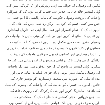
ٹیکس کی وصولی کے حوالے سے اپنی رپورٹس اور کارکردگی پیش کی۔
ڈپٹی کمشنر خالد خان نے اجلاس سے خطاب کرتے ہوئے کہا کہ سرکاری
واجبات کی بروقت وصولی حکومت کی مالی پالیسی کا اہم حصہ ہے
جس میں کسی قسم کی کوتاہی ہرگز برداشت نہیں کی جائے گی۔
انہوں نے کہا کہ تمام افسران اور عملہ مال اپنی ذمہ داریاں ایمانداری
اور تندہی کے ساتھ ادا کریں اور اس بات کو یقینی بنائیں کہ واجبات کی
وصولی مقررہ مدت میں مکمل ہو۔ انہوں نے مزید کہا کہ حکومت
کسانوں اور کاشتکاروں کے وسیع تر مفاد میں مختلف اقدامات کررہی
ہے لہٰذا زمینداروں اور کسانوں کو بھی سرکاری واجبات کی بروقت
ادائیگی کرنی چاہیے تاکہ ترقیاتی منصوبوں کے لیے وسائل مہیا کیے جا
سکیں۔ ڈپٹی کمشنر نے واضح کیا کہ جن علاقوں سے ابھی تک واجبات
کی وصولی مکمل نہیں ہوئی وہاں فوری اقدامات اٹھائے جائیں اور
عدم ادائیگی کی صورت میں متعلقہ زمینداروں کو نوٹسز جاری کیے
جائیں۔ انہوں نے افسران کو ہدایت کی کہ واجبات کی وصولی کے عمل
کی باقاعدہ مانیٹرنگ کریں اور اپنی کارکردگی کی رپورٹ باقاعدگی
سے جمع کروائیں۔ ڈپٹی کمشنر خالد خان نے کہا کہ محکماتی ذمہ
داریاں صرف فرض نہیں بلکہ عوامی امانت ہیں، اس لیے کسی بھی