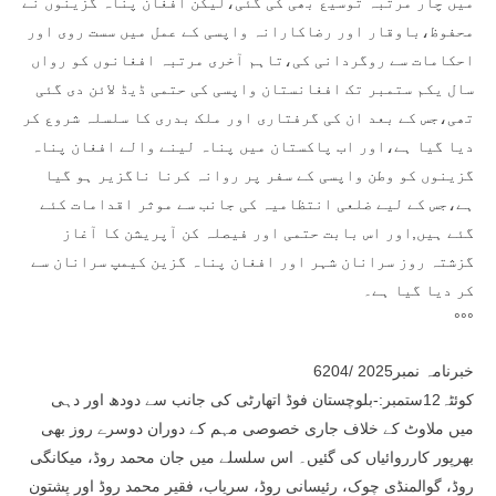
میں چار مرتبہ توسیع بھی کی گئی،لیکن افغان پناہ گزینوں نے
محفوظ،باوقار اور رضاکارانہ واپسی کے عمل میں سست روی اور
احکامات سے روگردانی کی،تاہم آخری مرتبہ افغانوں کو رواں
سال یکم ستمبر تک افغانستان واپسی کی حتمی ڈیڈ لائن دی گئی
تھی،جس کے بعد ان کی گرفتاری اور ملک بدری کا سلسلہ شروع کر
دیا گیا ہے،اور اب پاکستان میں پناہ لینے والے افغان پناہ
گزینوں کو وطن واپسی کے سفر پر روانہ کرنا ناگزیر ہو گیا
ہے،جس کے لیے ضلعی انتظامیہ کی جانب سے موثر اقدامات کئے
گئے ہیں,اور اس بابت حتمی اور فیصلہ کن آپریشن کا آغاز
گزشتہ روز سرانان شہر اور افغان پناہ گزین کیمپ سرانان سے
کر دیا گیا ہے۔
°°°
خبرنامہ نمبر2025 /6204
کوئٹہ12ستمبر:-بلوچستان فوڈ اتھارٹی کی جانب سے دودھ اور دہی
میں ملاوٹ کے خلاف جاری خصوصی مہم کے دوران دوسرے روز بھی
بھرپور کارروائیاں کی گئیں۔ اس سلسلے میں جان محمد روڈ، میکانگی
روڈ، گوالمنڈی چوک، رئیسانی روڈ، سریاب، فقیر محمد روڈ اور پشتون