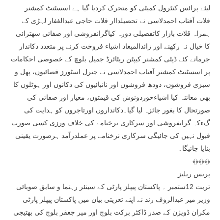
لیئے پرائس کنٹرول کمیٹی کو متحرک کردیا گیا ہے اسسٹنٹ کمشنر
قلات آفتاب احمدلاسی نے تحصیلداار قلات حاجی عبدالغفار لہڑی کے
ہمراہ قلات بازار کاتفصیلی دورہ کیاگرانفروشی اور صفائی سھترائی
کا خیال نہ رکھنے اور زائدالمیعاد اشیاء فروخت کرنے پر متعدد دکاندار
جرمانے کئے ڈپٹی کمشنر کیپٹن ریٹائرڈ جمیل بلوچ کے خصوصی احکامات
پر اسسٹنٹ کمشنر آفتاب احمدلاسی نے جنرل اسٹورز قصائیوں، پھل و
سبزی فروشوں، دودھ فروشوں اور نانبائیوں کی دکانوں اور ہوٹلوں کا
بھی معائنہ کیا اشیاءخوردونوش کی قیمتوں، معیار اور صفائی کی
صورتحال کا بغور جائزہ لیا گیا۔دکانداروں اورتاجروں کو ہدایت کی
گءکہ گرانفروشی اور سرکاری نرخنامے کی خلاف ورزی کسی صورت
قبول نہیں کی جائیگی سرکاری نرخنامے پر عملدرآمد ہرصورت یقینی
بنایا جائیگا۔
﴾﴿﴾﴿﴾﴿
پریس ریلیز
تربت 12ستمبر ۔ پاکستان پیپلز پارٹی کے سینئر رہنما و سابق صوبائی
وزیر میر عبدالروف رند نے اپنے تعزیتی بیان میں پاکستان پیپلز پارٹی
مکران ڈویژن کے صدر ڈاکٹر برکت بلوچ اور میر جعفر بلوچ کی بھتیجی