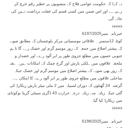
نے کہا کہ حکومت عوامی فلاح کے منصوبوں پر خطیر رقم خرچ کر
رہی ہے اور اس ضمن میں کسی قسم کی غفلت برداشت نہیں کی
جائے گی۔
﴾﴿﴾﴿﴾﴿
خبرنامہ نمبر6197/2025
کوئٹہ12ستمبر ۔ علاقائی موسمیاتی مرکز بلوچستان کے مطابق صوبے
کے بیشتر اضلاع میں جمعہ کے روز موسم گرم اور خشک رہے گا تاہم
جنوبی حصوں میں مطلع جزوی طور پر ابر آلود رہنے اور خضدار و
ملحقہ علاقوں میں ہلکی بارش اور گرج چمک کے امکانات ہیں۔ ہفتہ
کے روز بھی صوبے کے بیشتر اضلاع میں موسم گرم اور خشک جبکہ
ساحلی علاقوں میں مطلع جزوی طور پر ابر آلود رہنے کا امکان ہے۔
گزشتہ 24 گھنٹوں کے دوران لسبیلہ میں 2 ملی میٹر بارش ریکارڈ کی
گئی جبکہ زیادہ سے زیادہ درجہ حرارت 43 ڈگری سینٹی گریڈ نوکونڈی
میں ریکارڈ کیا گیا۔
﴾﴿﴾﴿﴾﴿
خبرنامہ نمبر6198/2025