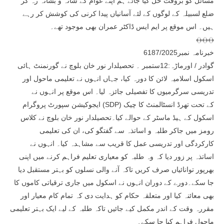
مسائل کو بروقت حل کیا جائے ہم اپنے عوام کے شانہ و بشانہ رہ کر
ضلع لسبیلہ کے لوگوں کے لئے آسانیاں پیدا کرنی کی کوشش کر رہے
ہیں۔ اس موقع پر ایم ایس ڈاکٹر عمران بھی موجود تھے۔
﴾﴿﴾﴿﴾﴿
خبرنامہ نمبر6187/2025
گوادر / اورماڑہ:12ستمبر ۔ تحصیلدار نور خان بلوچ نے گورنمنٹ ہائی
اسکول اسلامیہ لائن کا دورہ کیا، جہاں انہوں نے تعلیمی ماحول اور
تدریسی سرگرمیوں کا تفصیلی جائزہ لیا۔ اس موقع پر انہوں نے
ایجوکیشن سپورٹ پروگرام (SDP) کے تحت تھرڈ انسٹالمنٹ کا چیک
اسکول کے ہیڈ ماسٹر کے حوالے کیا۔تحصیلدار نور خان بلوچ نے کلاس
رومز میں جاکر طلبہ و اساتذہ سے گفتگو کی، ان کی تعلیمی
کارکردگی اور تدریسی عمل کا قریب سے مشاہدہ کیا۔ انہوں نے
اساتذہ پر زور دیا کہ وہ طلبہ کو معیاری تعلیم فراہم کرنے میں اپنی
بھرپور توانائیاں صرف کریں تاکہ آنے والی نسلوں کو بہتر مستقبل دیا
جا سکے۔دورے کے دوران انہوں نے اسکول میں جاری ترقیاتی کاموں کا
بھی معائنہ کیا اور متعلقہ حکام کو ہدایت دی کہ تمام کام معیار اور
مقررہ وقت کے اندر مکمل کیے جائیں تاکہ طلبہ کے لیے ایک بہتر تعلیمی
ماحول فراہم کیا جا سکے۔