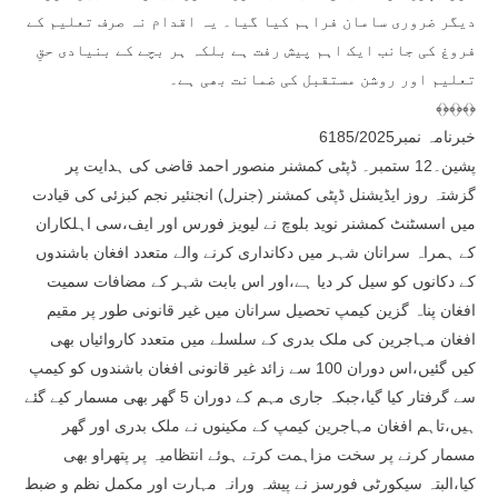
دیگر ضروری سامان فراہم کیا گیا۔ یہ اقدام نہ صرف تعلیم کے
فروغ کی جانب ایک اہم پیش رفت ہے بلکہ ہر بچے کے بنیادی حقِ
تعلیم اور روشن مستقبل کی ضمانت بھی ہے۔
﴾﴿﴾﴿﴾﴿
خبرنامہ نمبر6185/2025
پشین۔12 ستمبر۔ ڈپٹی کمشنر منصور احمد قاضی کی ہدایت پر
گزشتہ روز ایڈیشنل ڈپٹی کمشنر (جنرل) انجنئیر نجم کبزئی کی قیادت
میں اسسٹنٹ کمشنر نوید بلوچ نے لیویز فورس اور ایف،سی اہلکاران
کے ہمراہ سرانان شہر میں دکانداری کرنے والے متعدد افغان باشندوں
کے دکانوں کو سیل کر دیا ہے،اور اس بابت شہر کے مضافات سمیت
افغان پناہ گزین کیمپ تحصیل سرانان میں غیر قانونی طور پر مقیم
افغان مہاجرین کی ملک بدری کے سلسلے میں متعدد کاروائیاں بھی
کیں گئیں،اس دوران 100 سے زائد غیر قانونی افغان باشندوں کو کیمپ
سے گرفتار کیا گیا،جبکہ جاری مہم کے دوران 5 گھر بھی مسمار کیے گئے
ہیں،تاہم افغان مہاجرین کیمپ کے مکینوں نے ملک بدری اور گھر
مسمار کرنے پر سخت مزاہمت کرتے ہوئے انتظامیہ پر پتھراو بھی
کیا،البتہ سیکورٹی فورسز نے پیشہ ورانہ مہارت اور مکمل نظم و ضبط