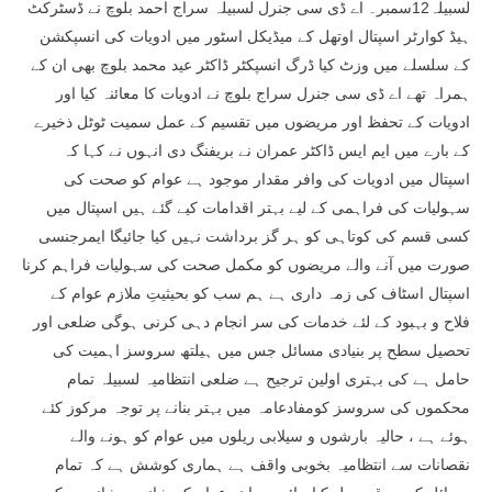
لسبیلہ12سمبر۔ اے ڈی سی جنرل لسبیلہ سراج احمد بلوچ نے ڈسٹرکٹ
ہیڈ کوارٹر اسپتال اوتھل کے میڈیکل اسٹور میں ادویات کی انسپکشن
کے سلسلے میں وزٹ کیا ڈرگ انسپکٹر ڈاکٹر عید محمد بلوچ بھی ان کے
ہمراہ تھے اے ڈی سی جنرل سراج بلوچ نے ادویات کا معائنہ کیا اور
ادویات کے تحفظ اور مریضوں میں تقسیم کے عمل سمیت ٹوٹل ذخیرے
کے بارے میں ایم ایس ڈاکٹر عمران نے بریفنگ دی انہوں نے کہا کہ
اسپتال میں ادویات کی وافر مقدار موجود ہے عوام کو صحت کی
سہولیات کی فراہمی کے لیے بہتر اقدامات کیے گئے ہیں اسپتال میں
کسی قسم کی کوتاہی کو ہر گز برداشت نہیں کیا جائیگا ایمرجنسی
صورت میں آنے والے مریضوں کو مکمل صحت کی سہولیات فراہم کرنا
اسپتال اسٹاف کی زمہ داری ہے ہم سب کو بحیثیتِ ملازم عوام کے
فلاح و بہبود کے لئے خدمات کی سر انجام دہی کرنی ہوگی ضلعی اور
تحصیل سطح پر بنیادی مسائل جس میں ہیلتھ سروسز اہمیت کی
حامل ہے کی بہتری اولین ترجیح ہے ضلعی انتظامیہ لسبیلہ تمام
محکموں کی سروسز کومفادعامہ میں بہتر بنانے پر توجہ مرکوز کئے
ہوئے ہے ، حالیہ بارشوں و سیلابی ریلوں میں عوام کو ہونے والے
نقصانات سے انتظامیہ بخوبی واقف ہے ہماری کوشش ہے کہ تمام