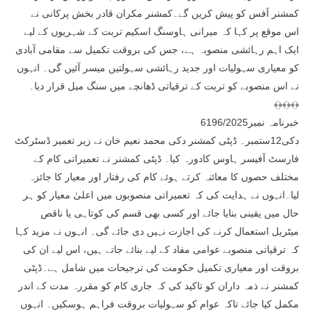
کمشنر آفس کو پیش کریں گے۔کمشنر مکران قادر بخش پرکانی نے
اس موقع پر کہا کہ میرانی ہاوسنگ اسکیم تربت کے شہریوں کے لیے
ایک اہم رہائشی منصوبہ ہے، جس کی بروقت تکمیل سے مقامی آبادی
کو معیاری سہولیات اور جدید رہائشی سہولتیں میسر آئیں گی۔ انہوں
نے اس منصوبے کو تربت کے ترقیاتی ڈھانچے میں سنگ میل قرار دیا۔
﴾﴿﴾﴿﴾﴿
خبرنامہ نمبر6196/2025
دکی12ستمبر۔ ڈپٹی کمشنر دکی محمد نعیم خان نے زیر تعمیر ڈسٹرکٹ
فارسٹ آفیسر ہاوس کادورہ کیا۔ ڈپٹی کمشنر نے تعمیراتی کام کے
مختلف حصوں کا معائنہ کرتے ہوئے کام کی رفتار اور معیار کا جائزہ
لیا۔انہوں نے ہدایت کی کہ تعمیراتی منصوبوں میں اعلیٰ معیار کو ہر
حال میں یقینی بنایا جائے اور کسی بھی قسم کی کوتاہی یا ناقص
میٹریل استعمال کرنے کی اجازت نہیں دی جائے گی۔ انہوں نے مزید کہا
کہ ترقیاتی منصوبے عوامی مفاد کے لیے بنائے جاتے ہیں، اس لیے ان کی
بروقت اور معیاری تکمیل حکومت کی ترجیحات میں شامل ہے۔ڈپٹی
کمشنر نے ذمہ داران کو تاکید کی کہ جاری کام کو مقررہ مدت کے اندر
مکمل کیا جائے تاکہ عوام کو سہولیات بروقت فراہم ہوسکیں۔ انہوں