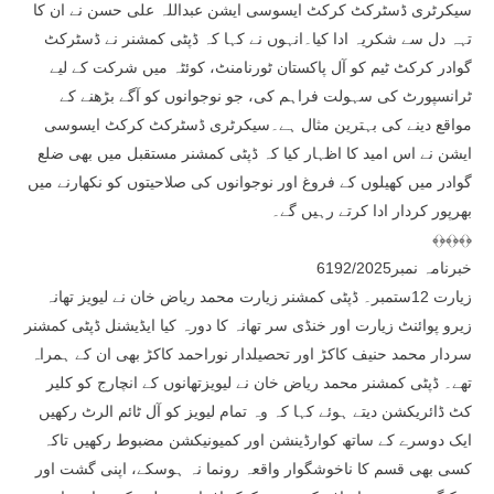
سیکرٹری ڈسٹرکٹ کرکٹ ایسوسی ایشن عبداللہ علی حسن نے ان کا
تہہ دل سے شکریہ ادا کیا۔انہوں نے کہا کہ ڈپٹی کمشنر نے ڈسٹرکٹ
گوادر کرکٹ ٹیم کو آل پاکستان ٹورنامنٹ، کوئٹہ میں شرکت کے لیے
ٹرانسپورٹ کی سہولت فراہم کی، جو نوجوانوں کو آگے بڑھنے کے
مواقع دینے کی بہترین مثال ہے۔سیکرٹری ڈسٹرکٹ کرکٹ ایسوسی
ایشن نے اس امید کا اظہار کیا کہ ڈپٹی کمشنر مستقبل میں بھی ضلع
گوادر میں کھیلوں کے فروغ اور نوجوانوں کی صلاحیتوں کو نکھارنے میں
بھرپور کردار ادا کرتے رہیں گے۔
﴾﴿﴾﴿﴾﴿
خبرنامہ نمبر6192/2025
زیارت 12ستمبر۔ ڈپٹی کمشنر زیارت محمد ریاض خان نے لیویز تھانہ
زیرو پوائنٹ زیارت اور خنڈی سر تھانہ کا دورہ کیا ایڈیشنل ڈپٹی کمشنر
سردار محمد حنیف کاکڑ اور تحصیلدار نوراحمد کاکڑ بھی ان کے ہمراہ
تھے۔ ڈپٹی کمشنر محمد ریاض خان نے لیویزتھانوں کے انچارج کو کلیر
کٹ ڈائریکشن دیتے ہوئے کہا کہ وہ تمام لیویز کو آل ٹائم الرٹ رکھیں
ایک دوسرے کے ساتھ کوارڈینشن اور کمیونیکشن مضبوط رکھیں تاکہ
کسی بھی قسم کا ناخوشگوار واقعہ رونما نہ ہوسکے، اپنی گشت اور