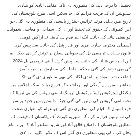
تحصیل کا درجہ دینے کی منظوری دی تاکہ مقامی آبادی کو بنیادی
سہولتیں ان کے قریب فراہم کی جا سکیں اسی طرح بلوچستان کی
تاریخ میں پہلی مرتبہ ٹرانس جینڈرز پالیسی کی منظوری دی گئی جو
اس کمیونٹی کے حقوق کے تحفظ اور ان کی سماجی و معاشی شمولیت
کو یقینی بنانے کی جانب ایک اہم قدم ہے کابینہ نے اراکین قومی
اسمبلی محترمہ شازیہ مری اور قادر پٹیل کی جانب سے پیش کردہ
قانون شہادت ترمیمی بل کی صوبائی سطح پر توثیق کر دی جبکہ ایم
این اے ریاض فتیانہ کی جانب سے پیش کردہ آئینی ترمیمی بل 2024
کی بھی توثیق کی گئی محکمہ داخلہ کی سفارش پر نفرت آمیز
اشاعت شدہ مواد پر پابندی لگانے کی بھی منظوری دی گئی تاکہ
معاشرے میں ہم آہنگی اور برداشت کو فروغ دیا جا سکے اجلاس میں
ٹیکنکل ایجوکیشن اینڈ ووکیشنل ٹریننگ انسٹی ٹیوٹس کی بی ٹیویٹا کے
تحت انٹی گریشن کی توثیق کی گئی جبکہ دالبندین میں جدید پرنس
فہد اسپتال کے قیام کی منظوری دی گئی جو عوام کو معیاری صحت
کی سہولتیں فراہم کرے گا۔ سپریم کورٹ آف پاکستان کے فیصلے کے
مطابق بلوچستان کے اضلاع خالق آباد اور شہید سکندر آباد کے پرانے نام
بحال کرنے کی بھی منظوری دی گئی اس کے علاوہ کابینہ نے “دی