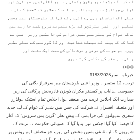
لے کر آگے بڑھنے پر یقین رکھتی ہے اور اقلیتوں، خواتین اور
ٹرانس جینڈرز سمیت پسماندہ طبقات کے حقوق کے تحفظ کے لیے
عملی اقدامات کر رہی ہے انہوں نے کہا کہ بلوچستان میں صحت،
تعلیم اور انفراسٹرکچر کے بڑے منصوبے شروع کیے جا رہے ہیں
تاکہ عوام کو بہتر سہولتیں فراہم کی جا سکیں وزیر اعلیٰ نے
کہا کہ کابینہ کے فیصلے شفافیت اور گڈ گورننس کے عملی مظہر
ہیں، جو صوبے کی ترقی و خوشحالی کی سمت ایک مثبت اور
پائیدار سفر کی عکاسی کرتے ہیں۔
﴾﴿﴾﴿﴾﴿
خبرنامہ نمبر6183/2025
تربت، 12 ستمبر ۔ وزیر اعلیٰ بلوچستان میر سرفراز بگٹی کی
خصوصی ہدایات پر کمشنر مکران ڈویژن قادربخش پرکانی کی زیر
صدارت ایک اجلاس تربت میں منعقد ہوا، اجلاس تمام اسٹیک ہولڈرز
اور متعلقہ افسران نے شرکت کی جس میں شہر کے عوام کے لیے جدید
سفری سہولتوں کی فراہمی کے پیشِ نظر “گرین بس سروس” کے آغاز
کا فیصلہ کیا گیا اجلاس میں بتایا گیا کہ صوبائی حکومت نے تربت کے
شہریوں کے لیے 4 نئی بسیں مختص کی ہیں، جو مختلف اہم روٹس پر
چلائی جائیں گی۔ اس اقدام کا مقصد عوام کو آرام دہ، محفوظ اور