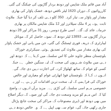
آباد میں قائم ملک شاپس اور دودھ بردار گاڑیوں کی چیکنگ کی گئی۔
کارروائیوں کے دوران 1620 لیٹر ناقص دودھ، خشک پاؤڈر کی بھاری
مقدار اور پاؤڈر سے تیار کردہ 350 کلو دہی تلف کر دیا گیا جبکہ ملاوٹ
ثابت ہونے پر 4 ملک سپلائرز اور 12 ملک شاپس مالکان پر بھاری
جرمانے عائد کیے گئے۔ اسی طرح دوسرے روز 31 مراکز اور 28 دودھ
بردار گاڑیوں سے 13893 لیٹر دودھ کے نمونے حاصل کر کے موبائل
لیبارٹری کے ذریعے فوری ٹیسٹنگ کی گئی، جن میں پانی اور خشک پاؤڈر
کی بھاری مقدار میں ملاوٹ کی تصدیق ہوئی۔سیکرٹری خوراک
بلوچستان منظر جاوید علی کا اس سلسلے میں کہنا ہے کہ دودھ اور
دہی میں ملاوٹ شہریوں کی صحت کے لیے سنگین خطرہ ہے جبکہ
کسی کو عوام کے ساتھ کھلواڑ کرنے کی اجازت نہیں دی جائے گی۔
انہوں نے کہا کہ بلوچستان فوڈ اتھارٹی عوام کو معیاری اور خالص
خوراک کی فراہمی کے لیے سخت ترین اقدامات کر رہی ہے اور یہ
خصوصی مہم اسی سلسلے کی کڑی ہے۔ مزید برآں انہوں نے واضح
کیا کہ اس مہم کو مزید وسعت دی جائے گی اور صوبے کے دیگر اضلاع
میں بھی دودھ اور ڈیری مصنوعات کے مراکز کی سخت جانچ پڑتال
جاری رکھی جائے گی، عوام سے بھی اپیل ہے کہ وہ خالص دودھ دہی