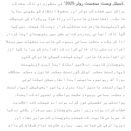
ہاسپٹل ویسٹ مینجمنٹ رولز 2025” کی منظوری دی تاکہ صحت کے
مراکز میں فضلے کے موثر اور محفوظ انتظام کو یقینی بنایا
جا سکے۔ افغانستان جانے والے ورلڈ فوڈ پروگرام کی ترسیلات
کو ڈویلپمنٹ چارجز سے مستثنٰی قرار دینے کا فیصلہ بھی کیا
گیا تاکہ انسانی ہمدردی کے اس مشن میں بلوچستان اپنا کردار
ادا کر سکے ، محکمہ سماجی بہبود کی جانب سے منشیات میں مبتلا
افراد سے سٹی نالہ خالی کرانے کے اقدامات کو سراہا گیا اور
ان اقدامات کا جائزہ لینے کیلئے کمیٹی قائم کی گئی،
بلوچستان کابینہ نے لائیو اسٹاک اینڈ ڈیری ڈویلپمنٹ
ڈیپارٹمنٹ محکمہ لوکل گورنمنٹ محکمہ قانون ، محکمہ جنگلات
بورڈ آف ریونیو، سائینس اینڈ انفارمیشن ٹیکنالوجی
ڈیپارٹمنٹ، مائنیز اینڈ منرل ، پائیر ایجوکیشن ڈیپارٹمنٹ
، محکمہ سماجی بہبود، حکمت مواصلات و تعمیرات کے ایجنڈہ
پوائنٹس پر تفصیلی غور کرتے ہوئے اہم فیصلے کئے اجلاس سے
خطاب کرتے ہوئے وزیر اعلیٰ بلوچستان میر سرفراز بگٹی نے کہا
کہ صوبائی کابینہ کے فیصلے بلوچستان کے عوامی مفاد اور
دیرپا ترقی کی ضمانت ہیں۔ ہماری حکومت تمام طبقات کو ساتھ