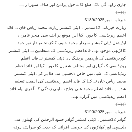
جاری رکھے گی تاکہ ضلع کا ماحول پرامن اور صاف ستھرا رہے۔
﴾﴿﴾﴿﴾﴿
خبرنامہ نمبر6189/2025
زیارت خبرنامہ 12ستمبر ۔ ڈپٹی کمشنر زیارت محمد ریاض خان نے قائد
اعظم ریزیڈنسی کا دورہ کیا اس موقع پر ایف سی میجر عامر، ،
ایڈیشنل ڈپٹی کمشنر سردار محمد حنیف کاکڑ،تحصیلدار نوراحمد
کاکڑبھی موجود تھے، قائداعظم ریزیڈنسی کے منتظمین نے ڈپٹی کمشنر
کوریزیڈنسی کے بارےمیں بریفنگ دی ڈپٹی کمشنر نے قائد اعظم
ریذیڈنسی کے گیلری اور مختلف شعبوں کا دورہ کیا اور قائد اعظم
ریذیڈنسی کے اشیاءمیں خاص دلچسپی سے ظاہر کی۔ڈپٹی کمشنر
محمد ریاض خان نے کہا کہ قائد اعظم ریذیڈنسی کی اہمیت تسلیم
شدہ ہے قائد اعظم محمد علی جناح نے اپنی زندگی کے آخری ایام قائد
اعظم ریذیڈنسی میں گزارے تھے۔
﴾﴿﴾﴿﴾﴿
خبرنامہ نمبر6190/2025
گوادر 12ستمبر ۔ ڈپٹی کمشنر گوادر حمود الرحمٰن کی کھیلوں سے
دلچسپی اور کھلاڑیوں کی حوصلہ افزائی کے جذبے کو سراہتے ہوئے،