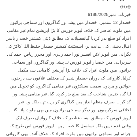
﴾﴿﴾﴿﴾﴿
خبرنامہ نمبر6188/2025
خضدار 12 ستمبر۔ خضدار میں پیشہ ور گداگروں اور سماجی برائیوں
میں ملوث عناصر کے خلاف لیویز فورس کا بڑا آپریشن تمام غیر مقامی
افراد کو ضلع بدر کردیا گیاتفصیلات کے مطابق ڈپٹی کمشنر خضدار یاسر
اقبال دشتی کی ہدایت پر، اسسٹنٹ کمشنر خضدار حفیظ اللہ کاکڑ کی
نگرانی میں لیویز لائن آفیسر نور احمد زہری اور محرر ریاض احمد کی
سربراہی میں خضدار لیویز فورس نے پیشہ ور گداگروں اور سماجی
برائیوں میں ملوث افراد کے خلاف بڑا آپریشن کامیابی سے مکمل
کرلیا۔کاروائی کے دوران خضدار شہر کے مختلف علاقوں سے درجنوں
خواتین و مردوں سمیت سینکڑوں غیر مقامی گداگروں کو تحویل میں
لیا گیا، جنہیں شناخت کے بعد ضلع بدر کردیا گیا۔غیر مقامی پیشہ ور
گداگر نہ صرف منظم انداز میں گداگری کر رہے تھے بلکہ وہ غیر
اخلاقی سرگرمیوں اور دیگر سماجی برائیوں میں بھی ملوث پائے گئے۔
لیویز فورس کے مطابق ایسے عناصر کے خلاف کاروائیاں صرف ایک
وقتی قدم نہیں بلکہ تسلسل کا حصہ ہیں۔ لیویز فورس اس طرح کے
جرائم اور سماجی برائیوں میں ملوث افراد کے خلاف آئندہ بھی کاروائی