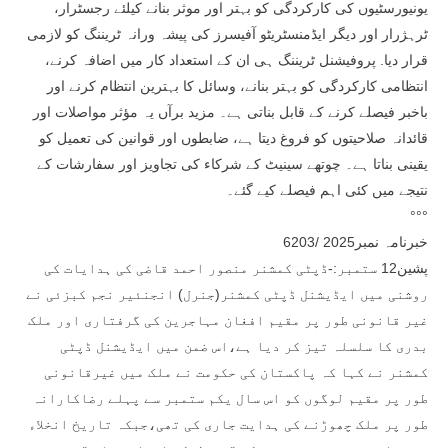
یونیورسٹیوں کی کارکردگی کو بہتر اور موثر بنانے کیلئے رجسٹرار،
ٹرہژرار اور دیگر ایڈمنسٹریٹو آفیسرز کی پیشہ ورانہ ٹریننگ کو لازمی
قرار دیا. پروفیشنل ٹریننگ ہی ان کے استعداد کار میں اضافہ کرنے،
انتظامی کارکردگی کو بہتر بنانے، وسائل کا بہترین انتظام کرنے اور
باخبر فیصلے کرنے کے قابل بناتی ہے۔ مزید برآں یہ مؤثر مواصلات اور
قائدانہ صلاحیتوں کو فروغ دیتا ہے، ضابطوں اور قوانین کی تعمیل کو
یقینی بناتا ہے۔ چوتھے سینیٹ کے شرکاء کی تجاویز اور سفارشات کے
نتیجے میں کئی اہم فیصلے کیے گئے۔
°°°
خبرنامہ نمبر2025 /6203
پشین12 ستمبر:-ڈپٹی کمشنر منصور احمد قاضی کی ہدایات کی
روشنی میں ایڈیشنل ڈپٹی کمشنر(جنرل) انجنئیر نجم کبزئی نے
غیر قانونی طور پر مقیم افغان مہاجرین کی گرفتاری اور ملک
بدری کا سلسلہ تیز کر دیا ہے،اس ضمن میں ایڈیشنل ڈپٹی
کمشنر نے کہا کہ پاکستان کی حکومت نے ملک میں غیرقانونی
طور پر مقیم لوگوں کو اس سال یکم ستمبر سے پہلے رضاکارانہ
طور پر ملک چھوڑنے کی ہدایت جاری کی تھی،جبکہ تاریخ انخلاء