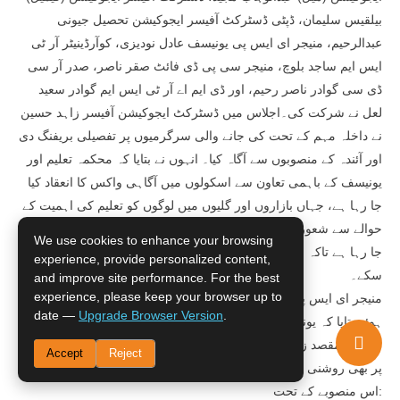
بیلقیس سلیمان، ڈپٹی ڈسٹرکٹ آفیسر ایجوکیشن تحصیل جیونی
عبدالرحیم، منیجر ای ایس پی یونیسف عادل نودیزی، کوآرڈینیٹر آر ٹی
ایس ایم ساجد بلوچ، منیجر سی پی ڈی فائٹ صقر ناصر، صدر آر سی
ڈی سی گوادر ناصر رحیم، اور ڈی ایم اے آر ٹی ایس ایم گوادر سعید
لعل نے شرکت کی۔اجلاس میں ڈسٹرکٹ ایجوکیشن آفیسر زاہد حسین
نے داخلہ مہم کے تحت کی جانے والی سرگرمیوں پر تفصیلی بریفنگ دی
اور آئندہ کے منصوبوں سے آگاہ کیا۔ انہوں نے بتایا کہ محکمہ تعلیم اور
یونیسف کے باہمی تعاون سے اسکولوں میں آگاہی واکس کا انعقاد کیا
جا رہا ہے، جہاں بازاروں اور گلیوں میں لوگوں کو تعلیم کی اہمیت کے
حوالے سے شعور دیا جا رہا ہے۔ اس کے علاوہ گھر گھر سروے بھی کیا
We use cookies to enhance your browsing
جا رہا ہے تاکہ اسکول سے باہر بچوں کو تعلیم کے دائرے میں لایا جا
experience, provide personalized content,
سکے۔
and improve site performance. For the best
experience, please keep your browser up to
منیجر ای ایس پی یونیسف عادل نودیزی نے اجلاس میں خطاب کرتے
date —
Upgrade Browser Version
.
ہوئے بتایا کہ یونیسف کے تحت ایک جامع آگاہی مہم چلائی جا رہی ہے،
جس کا مقصد زیادہ سے زیادہ بچوں کو اسکولوں میں داخل کروانا ہے۔
Accept
Reject
انہوں نے اسکول ڈیولپمنٹ پلان (SDP) پر بھی روشنی ڈالی اور بتایا کہ
اس منصوبے کے تحت: