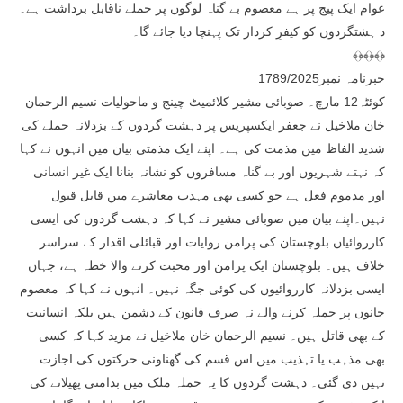
عوام ایک پیج پر ہے معصوم بے گناہ لوگوں پر حملے ناقابل برداشت ہے۔
د ہشتگردوں کو کیفرِ کردار تک پہنچا دیا جائے گا۔
﴾﴿﴾﴿﴾﴿
خبرنامہ نمبر1789/2025
کوئٹہ12 مارچ۔ صوبائی مشیر کلائمیٹ چینج و ماحولیات نسیم الرحمان
خان ملاخیل نے جعفر ایکسپریس پر دہشت گردوں کے بزدلانہ حملے کی
شدید الفاظ میں مذمت کی ہے۔ اپنے ایک مذمتی بیان میں انہوں نے کہا
کہ نہتے شہریوں اور بے گناہ مسافروں کو نشانہ بنانا ایک غیر انسانی
اور مذموم فعل ہے جو کسی بھی مہذب معاشرے میں قابل قبول
نہیں۔اپنے بیان میں صوبائی مشیر نے کہا کہ دہشت گردوں کی ایسی
کارروائیاں بلوچستان کی پرامن روایات اور قبائلی اقدار کے سراسر
خلاف ہیں۔ بلوچستان ایک پرامن اور محبت کرنے والا خطہ ہے، جہاں
ایسی بزدلانہ کارروائیوں کی کوئی جگہ نہیں۔ انہوں نے کہا کہ معصوم
جانوں پر حملہ کرنے والے نہ صرف قانون کے دشمن ہیں بلکہ انسانیت
کے بھی قاتل ہیں۔ نسیم الرحمان خان ملاخیل نے مزید کہا کہ کسی
بھی مذہب یا تہذیب میں اس قسم کی گھناونی حرکتوں کی اجازت
نہیں دی گئی۔ دہشت گردوں کا یہ حملہ ملک میں بدامنی پھیلانے کی