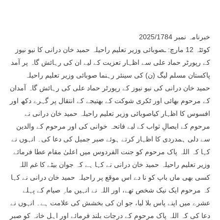
خبرنامہ نمبر 2025/1784
کوئٹہ 12 مارچ: ـصوبائی وزیر تعلیم راحیلہ حمید خان درانی کا نیو نیوز
کے رپورٹر حماد علی سے اظہار تعزیت کے لیے ان کی رہائش گاہ پر آمد
پاکستان مسلم لیگ (ن) کی سینئر رہنما صوبائی وزیر تعلیم راحیلہ
حمید خان درانی کی نیو نیوز کے رپورٹر حماد علی کی رہائش گاہ آمدان
کے مرحوم بھائی اور ٹکری شوکت کے بھتیجے کے انتقال پر گہرے دکھ اور
افسوس کا اظہار کیاصوبائی وزیر تعلیم راحیلہ حمید خان درانی نے
مرحوم کے ایصالِ ثواب کے لیے فاتحہ خوانی کی اور مرحوم کے والدین
سے دلی ہمدردی کا اظہار کرتے ہوئے صبر جمیل کی دعا کی۔ انہوں نے
کہا کہ اللہ پاک مرحوم کو جنت الفردوس میں اعلیٰ مقام عطا فرمائے
وزیر تعلیم راحیلہ حمید خان درانی نے کہا ہے کہ جوان بیٹے کا غم اللہ
کسی بھی ماں باپ کو نا دے اس موقع پر راحیلہ حمید خان درانی نے کہا
کہ مرحوم ایک نیک شخص تھے، اور اللہ نے انہیں ماہِ صیام کے پہلے
عشرے میں اپنے پاس بلا لیا، جو ان کی بخشش کی علامت ہے۔ انہوں نے
دعا کی کہ اللہ پاک مرحوم کے درجات بلند فرمائے اور اہل خانہ کو صبر