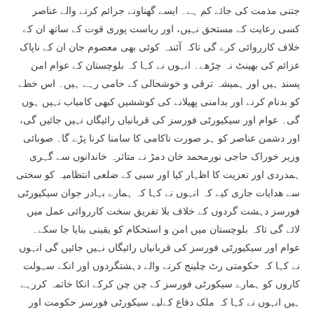
جتنی مذمت کی جائے کم ہے۔ ایسے گھناونے جرائم کرنے والے عناصر
کسی رعایت کے مستحق نہیں، اور ریاست پوری قوت کے ساتھ ان کے
خلاف کارروائی کرے گی تاکہ آئندہ کوئی بھی معصوم جان ان کے ناپاک
عزائم کی بھینٹ نہ چڑھے۔ انہوں نے کہا کہ بلوچستان کے عوام امن
پسند ہیں اور ہمیشہ ترقی و خوشحالی کے حامی رہے ہیں۔ اس خطے
کو بدنام کرنے اور بدامنی پھیلانے کی کوششیں کبھی کامیاب نہیں ہوں
گی۔ عوام اور سیکیورٹی فورسز کی قربانیاں رائیگاں نہیں جائیں گی،
اور دشمن عناصر کو ہر صورت ناکامی کا سامنا کرنا پڑے گا۔ صوبائی
وزیر خوراک حاجی نورمحمد خان دمڑ نے متاثرہ خاندانوں سے گہری
ہمدردی اور تعزیت کا اظہار کیا اور سبی کے ضلعی انتظامیہ کو سختی
سے ھدایات جاری کیے کہ انہوں نے کہا کہ ہمارے بہادر جوان سیکیورٹی
فورسز دہشت گردوں کے خلاف بلا تفریق سخت کارروائی عمل میں
لائے گی تاکہ بلوچستان میں امن و استحکام کو یقینی بنایا جا سکے۔
عوام اور سیکیورٹی فورسز کی قربانیاں رائیگاں نہیں جائیں گی انہوں
نے کہا کہ حکومتی رٹ چلینج کرنے والے دہشتگردوں اور انکے سہولت
کاروں کو ہمارے سیکورٹی فورسز کے چن چن کرکے انکا خاتمہ کررہے
ہیں انہوں نے کہا کہ ملک دفاع کےلیے سیکورٹی فورسز حکومت اور