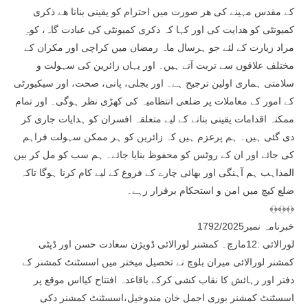
کے مقدس مہینے کی ھر صورت میں احترام کو یقینی بنانا ھے ذکری
کمیونٹی کو ھدایت کی اور کہا کہ ذکری کمیونٹی کی عبادت گاہ، کوہِ
مراد زیارت کے لئے جو ہرسال ماہ رمضان میں کراچی اور مکران کے
مختلف علاقوں سے تربت آتے ہیں۔ اور یہاں زائرین کی سہولت و
سلامتی ہماری اولین ترجیح ہے۔ اور بجلی، پانی، صحت، اور سیکیورٹی
کے امور کے معاملات پر ضلعی انتظامیہ کی کھڑی نظر ہوگی۔ اور تمام
ممکنہ اقدامات یقینی بنانے کے لیے متعلقہ افسران کو ہدایات جاری کر
دی گئی ہیں۔ ہم پرعزم ہیں کہ زائرین کو ہر ممکن سہولت فراہم
کی جائے اور ان کے روٹس کو محفوظ بنایا جائے۔ ہم سب کو مل کر بین
المذاہب ہم آہنگی اور بھائی چارے کے فروغ کے لیے کام کرنا ہوگا تاکہ
ضلع کیچ میں امن و استحکام برقرار رہے۔
﴾﴿﴾﴿﴾﴿
خبرنامہ نمبر1792/2025
لورالائی :12مارچ۔ کمشنر لورالائی ڈویژن سعادت حسن اور ڈپٹی
کمشنر لورالائی میران بلوچ نے تحصیل میختر میں اسسٹنٹ کمشنر کے
دفتر اور رہائش کا نقاب کشی کرکے باقاعدہ افتتاح کیااس موقع پر
اسسٹنٹ کمشنر بوری اجمل خان مندوخیل،اسسٹنٹ کمشنر دکی