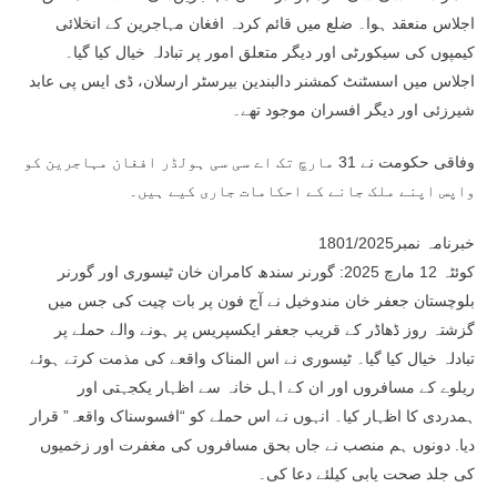
اجلاس منعقد ہوا۔ ضلع میں قائم کردہ افغان مہاجرین کے انخلائی
کیمپوں کی سیکورٹی اور دیگر متعلق امور پر تبادلہ خیال کیا گیا۔
اجلاس میں اسسٹنٹ کمشنر دالبندین بیرسٹر ارسلان، ڈی ایس پی عابد
شیرزئی اور دیگر افسران موجود تھے۔
وفاقی حکومت نے 31 مارچ تک اے سی سی ہولڈر افغان مہاجرین کو
واپس اپنے ملک جانے کے احکامات جاری کیے ہیں۔
خبرنامہ نمبر1801/2025
کوئٹہ 12 مارچ 2025: گورنر سندھ کامران خان ٹیسوری اور گورنر
بلوچستان جعفر خان مندوخیل نے آج فون پر بات چیت کی جس میں
گزشتہ روز ڈھاڈر کے قریب جعفر ایکسپریس پر ہونے والے حملے پر
تبادلہ خیال کیا گیا۔ ٹیسوری نے اس المناک واقعے کی مذمت کرتے ہوئے
ریلوے کے مسافروں اور ان کے اہل خانہ سے اظہار یکجہتی اور
ہمدردی کا اظہار کیا۔ انہوں نے اس حملے کو “افسوسناک واقعہ” قرار
دیا. دونوں ہم منصب نے جاں بحق مسافروں کی مغفرت اور زخمیوں
کی جلد صحت یابی کیلئے دعا کی۔