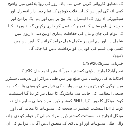
کے مطابق کاروائی کریں جس سے ہائے روز کی روڈ بلاکس میں واضح
کمی ائے گی اور اس کے لیے قلات ڈویڑن کے تمام ذمہ دار افسران اور
سیکیورٹی اداروں کے افیسران ایک پیج پر ہیں اور ہم ایک پرامن اور
خوشحال بلوچستان کے تعمیر کے عمل کو جاری رکھیں گے انہوں نے کہا
کہ عوام کی جان و مال کی حفاظت ہماری اولین ذمہ داریوں میں
شامل ہے اور ہم اس پر مکمل عمل درامد کرائیں گے اور اس میں
کسی بھی قسم کی کوتاہی کو برداشت نہیں کیا جائے گا۔
﴾﴿﴾﴿﴾﴿
خبرنامہ نمبر1799/2025
نصیرآباد12مارچ ۔ ڈپٹی کمشنر نصیرآباد منیر احمد خان کاکڑ کے
احکامات کی روشنی میں ضلع بھر میں طبی مراکز اور تدریسی سینٹرز
میں لوگوں کو بہترین طبی سہولیات کی فراہمی کو یقینی بنانے کے لیے
ضلعی انتظامیہ کی جانب سے مانیٹرنگ کا عمل تیز کر دیا گیا اسسٹنٹ
کمشنر ڈیرہ مراد جمالی سلیم خان نے BHU کوٹ مینگل کا دورہ کیا۔
اسسٹنٹ کمشنر نے صحت کی سہولیات کا معائنہ کیا، اور BHU کوٹ
مینگل انچارج نے اسسٹنٹ کمشنر ڈیرہ مراد جمالی کو عوام کو دی جانے
والی طبّی سہولیات اور او پی ڈی کے متعلق انہیں آگاہی فراہم کی ان