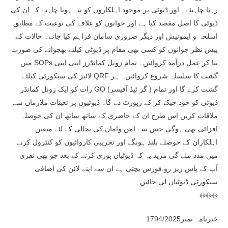
رہنا چاہیئے۔ اور ڈیوٹی پر موجود اہلکاروں کو پتہ ہونا چاہیے کہ ان کی
ڈیوٹی کا اصل مقصد کیا ہے اور جوانوں کو علاقے کی نوعیت کے مطابق
اسلحہ و ایمونیش اور دیگر ضروری سامان فراہم کیا جائے۔ حالات کے
پیش نظر جوانوں کو کسی بھی مقام پر ڈیوٹی کیلئے بھجوانے کی صورت
میں SOPs بنا کر عمل درآمد کروائیں۔ تمام زونل کمانڈرز اپنی اپنی
لائنز کی سیکورٹی کیلئے QRF گشت کا سلسلہ شروع کروائیں۔ ہر
رات کو ایک زونل کمانڈر GO (گز ٹیڈ آفیسر ) گشت کرے گا اور تمام
ڈیوٹی کو خود چیک کر کے رپورٹ دے گا۔ ڈیوٹیوں پر تعینات ملازمان سے
ملاقات کریں اس طرح ان کے حاضری کے ساتھ ساتھ ان کی حوصلہ
افزائی بھی ہوگی جس سے امن وامان کی بحالی کے لئے متعین
اہلکاران کے حوصلے بلند ہونگے اور تخریبی کاروائیوں کو کنٹرول کرنے
میں مدد ملے گی مزید یہ کہ ڈیوٹیاں پوری کرنے کے بعد جو بھی نفری
آپ کے پاس ریز رو فورس بچتی ہے ان سے اپنے لائن کی اضافی
سیکورٹی ڈیوٹیاں لی جائیں۔
﴾﴿﴾﴿﴾﴿
خبرنامہ نمبر1794/2025