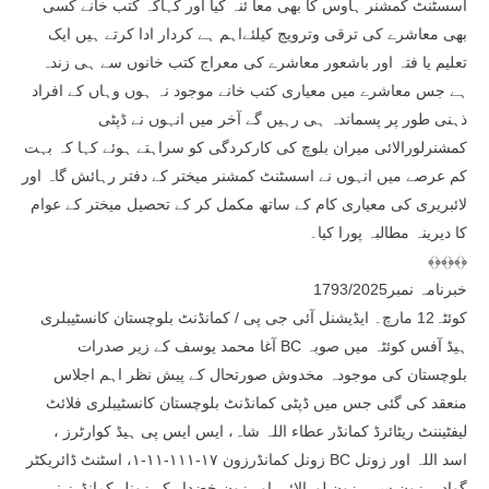
اسسٹنٹ کمشنر ہاوس کا بھی معا ئنہ کیا اور کہاکہ کتب خانے کسی
بھی معاشرے کی ترقی وترویج کیلئےاہم ہے کردار ادا کرتے ہیں ایک
تعلیم یا فتہ اور باشعور معاشرے کی معراج کتب خانوں سے ہی زندہ
ہے جس معاشرے میں معیاری کتب خانے موجود نہ ہوں وہاں کے افراد
ذہنی طور پر پسماندہ ہی رہیں گے آخر میں انہوں نے ڈپٹی
کمشنرلورالائی میران بلوچ کی کارکردگی کو سراہتے ہوئے کہا کہ بہت
کم عرصے میں انہوں نے اسسٹنٹ کمشنر میختر کے دفتر رہائش گاہ اور
لائبریری کی معیاری کام کے ساتھ مکمل کر کے تحصیل میختر کے عوام
کا دیرینہ مطالبہ پورا کیا۔
﴾﴿﴾﴿﴾﴿
خبرنامہ نمبر1793/2025
کوئٹہ12 مارچ۔ ایڈیشنل آئی جی پی / کمانڈنٹ بلوچستان کانسٹیبلری
آغا محمد یوسف کے زیر صدرات BC ہیڈ آفس کوئٹہ میں صوبہ
بلوچستان کی موجودہ مخدوش صورتحال کے پیش نظر اہم اجلاس
منعقد کی گئی جس میں ڈپٹی کمانڈنٹ بلوچستان کانسٹیبلری فلائٹ
لیفٹیننٹ ریٹائرڈ کمانڈر عطاء اللہ شاہ، ایس ایس پی ہیڈ کوارٹرز ،
زونل کمانڈرزون ۱۷-۱۱۱-۱۱-۱، اسٹنٹ ڈائریکٹر BC اسد اللہ اور زونل
گوادر، زون سی، زون لورالائی اور زون خضدار کے زونل کمانڈرز نے