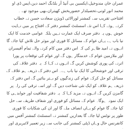
عمران خان مندوخیل،ایکسین بی آنیڈ آر بلڈنگ احمد دین،ایس ڈی او
محمد انور لونی،تحصیلدار حضوربخش کھیتران،بھی موجود تھے ۔
افتتاحی تقریب سے کمشنر لورالائی ڈویژن سعادت حسن نے خطاب
کرتے ہوئے کہا اس نئے اسسٹنٹ کمشنر دفتر کے افتتاح پر میں نہایت
خوش ہوں یہ دفتر صرف ایک عمارت نہیں بلکہ عوامی خدمت کا ایک
نیا باب ہے یہاں عوام کے مسائل کا فوری اور موثر حل تلاش کیا جائے گا
انہوں نے امید ظاہر کی کہ اس دفتر میں کام کرنے والے تمام آفیسران
اور ملازمین عوام کے خدمتگار ہوں گے اور عوام کی توقعات پر پورا
اترنے کی پوری کوشش کریں گے انہوں نے کہا کہ یہ دفتر علاقے کی
ترقی اور خوشحالی کا ایک نیا باب ہے۔ اس دفتر کے ذریعے ہم علاقے کے
مسائل کو حل کرکے عوام کی زندگیوں کو بہتر بنائیں گے اس دفتر کے
ذریعے ہم علاقے کو ایک نئی شناخت دیں گے اور اسے ترقی کی راہ پر
گامزن کریں گے انہوں نے مزید کہا کہ یہ دفتر شفافیت اور جوابدہی کا
ایک نمونہ ہوگا۔ عوام کے مسائل کو فوری اور شفاف طریقے سے حل
کیا جائے گا عوام کو یہاں انصاف ملے گا اور ان کی شکایات کا فوری
طور پر نوٹس لیا جائے گا بعدازیں کمشنر نے اسسٹنٹ کمشنر آفس میں
کانفرنس حال وہاں ڈپٹی کمشنر کی جانب سے زیر تعمیر لائبریری اور