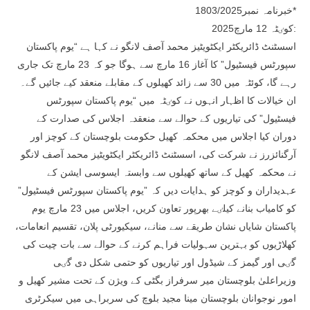
خبرنامہ نمبر1803/2025*
کوٸٹہ 12 مارچ2025:
اسسٹنٹ ڈائریکٹر ایکٹویٹیز محمد آصف لانگو نے کہا ہے “یوم پاکستان
سپورٹس فیسٹیول” کا آغاز 16 مارچ سے ہوگا جو کہ 23 مارچ تک جاری
رہے گا، کوئٹہ میں 30 سے زائد کھیلوں کے مقابلے منعقد کیے جائیں گے۔
ان خیالات کا اظہار انہوں نے کوٸٹہ میں “یوم پاکستان سپورٹس
فیسٹیول” کی تیاریوں کے حوالے سے منعقدہ اجلاس کی صدارت کے
دوران کیا اجلاس میں محکمہ کھیل حکومت بلوچستان کے کوچز اور
آرگنائزرز نے شرکت کی، اسسٹنٹ ڈائریکٹر ایکٹویٹیز محمد آصف لانگو
نے محکمہ کھیل کے ساتھ کھیلوں سے وابستہ ایسوسی ایشن کے
عہدیداران و کوچز کو ہدایات دیں کہ ”یوم پاکستان سپورٹس فیسٹیول”
کو کامیاب بنانے کیلٸے بھرپور تعاون کریں، اجلاس میں 23 مارچ یوم
پاکستان شایاں نشان طریقے سے منانے، سیکیورٹی پلان، تقسیم انعامات،
کھلاڑیوں کو بہترین سہولیات فراہم کرنے کے حوالے سے بات چیت کی
گٸی اور گیمز کے شیڈول اور تیاریوں کو حتمی شکل دی گٸی
وزیراعلیٰ بلوچستان میر سرفراز بگٹی کے ویژن کے تحت مشیر کھیل و
امور نوجوانان بلوچستان مینا مجید بلوچ کی سربراہی میں سیکرٹری