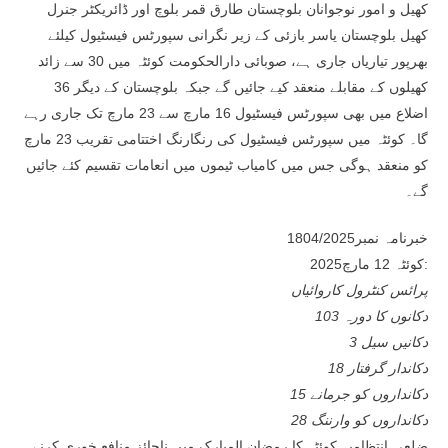
کھیل و امور نوجوانان بلوچستان طارق قمر بلوچ اور ڈائریکٹر جنرل
کھیل بلوچستان یاسر بازئی کے زیر نگرانی سپورٹس فیسٹیول کیلئے
بھرپور تیاریاں جاری ہے، صوبائی دارالحکومت کوئٹہ میں 30 سے زائد
کھیلوں کے مقابلے منعقد کیے جائیں گے جبکہ بلوچستان کے دیگر 36
اضلاع میں بھی سپورٹس فیسٹیول 16 مارچ سے 23 مارچ تک جاری رہے
گا۔ کوئٹہ میں سپورٹس فیسٹیول کی رنگارنگ اختتامی تقریب 23 مارچ
کو منعقد ہوگی جس میں کامیاب ٹیموں میں انعامات تقسیم کئے جائیں
گے۔
خبرنامہ نمبر1804/2025
کوئٹہ 12 مارچ2025:
پرائس کنٹرول کاروائیاں
103 دکانوں کا دورہ
3 دکانیں سیل
18 دکاندار گرفتار
15 دکانداروں کو جرمانے
28 دکانداروں کو وارننگ
ضلعی انتظامیہ کوئٹہ کا رمضان المبارک میں ناجائز منافع خوری کرنے