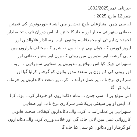
خبرنامہ نمبر1802/2025
چمن12 مارچ 2025 ؛
اے سی چمن امتیازعلی بلوچ نےشہر میں اشیاء خوردونوش کی قیمتیں
صفائی ستھرائی معیار اور میعاد کا جائزہ لیا اس دوران ناٸب تحصیلدار
احمدخان ایم ٹی او محمدقاسم پشتون ناٸب رسالدار علاوالدین اور
لیویز فورس کے جوان بھی تھے انہوں نے شہر کے مختلف بازاروں میں
دہی گوشت اور تندوروں میں روٹی کے وزن اور معیار صفائی اور
ستھرائی چیک کیا اس موقع پر تندوروں پر صفاٸی ستھراٸی نہ ہونے
اور روٹی کی کم وزن پر متعدد تندور والوں کو گرفتار کرلیا گیا اور
سرکاری نرخ نامے پر عمل درآمد نہ کرنے پر متعدد دکانداروں پر جرمانے
عاٸد کیے گئے
اس موقع پر اے سی چمن نے تمام دکانداروں کو خبردار کرتے ہوئے کہا
کہ ایس او پیز سیفٹی پریکاشنز سرکاری نرخ نامے اور صفاٸی
ستھراٸی پر عملدرآمد نہ کرنے والے دکانداروں کیخلاف سخت قانونی
کارروائی عمل میں لائی جائے گی اور خلاف ورزی کرنے والے دکانداروں
کو گرفتار اور دکانوں کو سیل کیا جاۓ گا