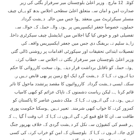
کوئٹہ 12 مارچ۔ وزیر اعلیٰ بلوچستان میر سرفراز بگٹی کی زیر
صدارت امن و امان سے متعلق اعلیٰ سطحی اجلاس بدھ کو یہاں چیف
منسٹر سیکرٹریٹ میں منعقد ہوا جس میں حالیہ دہشت گردانہ
حملوں، خصوصاً جعفر ایکسپریس پر ہونے والے حملے کے حوالے سے
تفصیلی غور و خوض کیا گیا اجلاس میں ایڈیشنل چیف سیکرٹری داخلہ
زاہد سلیم نے بریفنگ دی جس میں جعفر ایکسپریس واقعے کی
تفصیلات ابتدائی تحقیقات اور سیکورٹی اقدامات پر روشنی ڈالی گئی
وزیر اعلیٰ بلوچستان میر سرفراز بگٹی نے اجلاس سے خطاب کرتے
ہوئے حملے کو ناقابل برداشت قرار دیتے ہوئے سخت کارروائی کا حکم
دیا انہوں نے کہا کہ دہشت گرد ایک انچ زمین پر بھی قابض نہیں رہ
سکتے ایسی دہشت گردانہ کارروائیوں کا مقصد پرتشدد ماحول کا تاثر
قائم کرنا ہے لیکن ریاست دشمنوں کے ناپاک عزائم کو کبھی کامیاب
نہیں ہونے دے گی انہوں نے کہا کہ ملک دشمن عناصر کا پاکستان کو
کمزور کرنے کا خواب کبھی شرمندہ تعبیر نہیں ہوسکتا حکومت پوری
طاقت سے ان کا قلع قمع کرے گی انہوں نے کہا کہ اب وقت آ گیا ہے کہ
ہر قسم کی کنفیوڑن سے نکل کر دہشت گردی کے خلاف بھرپور جنگ
لڑی جائے انہوں نے کہا کہ بلوچستان کے امن کو خراب کرنے کی کسی