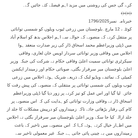
کرے گی جس کی روشنی میں مزید اہم فیصلے کئے جائیں گے۔
﴾﴿﴾﴿﴾﴿
خبرنامہ نمبر1796/2025
کوئٹہ، 12 مارچ۔بلوچستان میں زرعی ٹیوب ویلوں کو شمسی توانائی
پر منتقل کرنے کے منصوبے کے حوالے سے اہم اجلاس بدھ کو اسلام آباد
میں ڈپٹی وزیراعظم محمد اسحاق ڈار کی زیر صدارت منعقد ہوا
اجلاس میں وفاقی وزیر توانائی سردار اویس خان لغاری، وفاقی
سیکرٹری توانائی سمیت اعلیٰ وفاقی حکام نے شرکت کی جبکہ وزیر
اعلیٰ بلوچستان میر سرفراز بگٹی، صوبائی حکام اور زمیندار ایکشن
کمیٹی کے نمائندے ویڈیو لنک کے ذریعے شریک ہوئے اجلاس میں زرعی
ٹیوب ویلوں کی شمسی توانائی پر منتقلی کے منصوبے کی پیش رفت کا
جائزہ لیا گیا اور اس عمل کو تیز کرنے پر زور دیا گیا ڈپٹی وزیراعظم
اسحاق ڈار نے وفاقی وزارت توانائی کو ہدایت کی کہ اس منصوبے پر
کام کی رفتار بڑھائی جائے تاکہ زمینداروں کو درپیش مشکلات کا جلد از
جلد ازالہ کیا جا سکے وزیر اعلیٰ بلوچستان میر سرفراز بگٹی نے اجلاس
میں اظہار خیال کرتے ہوئے کہا کہ اس منصوبے میں تاخیر کے باعث
زمینداروں میں بے چینی پائی جاتی ہے جبکہ غیر معمولی تاخیر سے