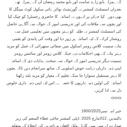
کے ہمراہ بابو زاہد سامت اور بابو محمد رمضان ان کے ہمراہ تھے
بعدزاں اسسٹنٹ کمشنر نے گورنمنٹ بوائز ہائی سکول کوٹ مینگل کا
بھی دورہ کیا جہاں پر انہوں نے اساتذہ کا حاضری رجسٹرڈ کو چیک کیا
اور بچوں سے ملاقات کی اور تدریسی امور کے حوالے سے آگاہی حاصل
کی اسسٹنٹ کمشنر نے طلبہ کو بہتر معنوں میں تعلیمی عمل سے
روشناز کرانے کے لیے اساتذہ پر زور دیا اور وقت کی پابندی کو یقینی
بنانے سمیت کلاس رومز اسکول میں صفائی ستھرائی کے عمل کو مزید
بہتر بنانے کے بھی احکامات دیے جبکہ کلاس رومز اور سائنس رومز
سمیت دیگر تدریسی امور کے حوالے سے سخت ہدایات دی کے اساتذہ
اپنی ذمہ داریاں نہایت خوش اسلوبی کے ساتھ سرانجام دیں تاکہ بچوں
کا بہتر مستقبل سنوارا جا سکے تعلیم کے معیار کو مزید بلند رکھنا
اساتذہ کی اولین ذمہ داریوں کا حصہ ہے اس لئے اپنی ذمہ داری خلوص
دل سے ادا کریں۔
﴾﴿﴾﴿﴾﴿
خبر امہ نمبر1800/2025
دالبندین۔012مارچ 2025: ڈپٹی کمشنر چاغی عطاء المنعم کی زیر
صدارت اے سی سی کارڈ ہولڈر افغان مہاجرین کی انخلاء کے متعلق