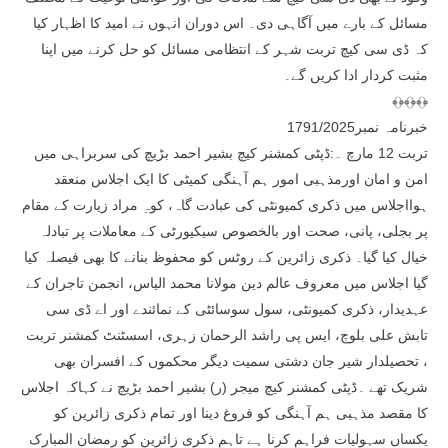
مسائل کے بارے میں آگاہی دی۔ اس دوران انہوں نے امید کا اظہار کیا
کہ ڈی سی کیچ تربت شہر کے انتظامی مسائل کو حل کرنے میں اپنا
مثبت کردار ادا کریں گے۔
﴾﴿﴾﴿﴾﴿
خبرنامہ نمبر1791/2025
تربت 12 مارچ ۔:ڈپٹی کمشنر کیچ بشیر احمد بڑیچ کی سربراہی میں
امن و امان اورمذہبی امور ہم آہنگی کمیٹی کا ایک اجلاس منعقد
ہوااجلاس میں ذکری کمیونٹی کی عبادت گاہ، کوہِ مراد زیارت کے مقام
پر بجلی، پانی، صحت اور بالخصوص سیکیورٹی کے معاملات پر تبادلہ
خیال کیا گیا۔ ذکری زائرین کے روٹس کو محفوظ بنانے کا بھی فیصلہ کیا
گیا اجلاس میں معروف عالم دین مولانا محمد الیاس، انجمن تاجران کے
عہدیدار، ذکری کمیونٹی، سول سوسائٹی کے نمائندے اور اے ڈی سی
تابش علی بلوچ، ایس پی راشد الرحمان زہری، اسسٹنٹ کمشنر تربت
، تحصیلدار شیر جان دشتی سمیت دیگر محکموں کے افسران بھی
شریک تھے ۔ڈپٹی کمشنر کیچ میجر (ر) بشیر احمد بڑیچ نے کہاکہ اجلاس
کا مقصد مذہبی ہم آہنگی کو فروغ دینا اور تمام ذکری زائرین کو
یکساں سہولیات فراہم کرنا ہے تاہم ذکری زائرین کو رمضان المبارک