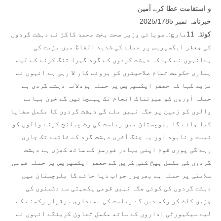
و استقامت عطا کرے آمین
خبرنامہ نمبر 2025/1785
کوئٹہ 11مارچ:۔صوبائی وزیر صحت بخت محمد کاکڑ نے دہشت گردوں
کی جعفر ایکسپریس پر حملے کی شدید الفاظ میں مزمت کی
ہےانہوں نے کہاکہ دہشت گردوں کے گرد گہرا تنگ کرنے کے لیے
ہماری حکومت تمام صلاحیتوں کو بروئے کار لا رہی ہے انہوں نے
مزید کہا کہ جعفر ایکسپریس پر حملہ بزدلانہ دہشت گردی ہے
حملہ آوروں کو عبرتناک انجام تک پہنچائیں گے خون بہانے
والوں کو زمین پر جگہ نہیں ملے گی دہشت گردوں کا مکمل صفایا
کیا جائے گا بلوچستان میں ریاست کی رٹ چیلنج کرنے والوں کو
نیست و نابود اور یہ جنگ آخری دہشت گرد کے خاتمے تک جاری
رہے گی پوری قوم اپنی بہادر فورسز کے ساتھ کھڑی ہے دہشت
گردوں کی مکمل بیخ کنی کریں گے جعفر ایکسپریس پر حملہ قومی
سلامتی پر حملہ ہے بھرپور جواب دیا جائے گا بلوچستان میں
دہشت گردوں کی کوئی جگہ نہیں قومی یکجہتی سے دشمنوں کی
جڑیں کاٹ کر رکھ دیں گے ریاست کی عملداری برقرار رکھنے کے
لیے سیکیورٹی اداروں کے ساتھ مکمل تعاون کرینگے انہوں نے