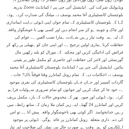
بذریعہ Zoom ویڈیولنک شرکت کی۔ ایڈیشنل آئی جی پی / کمانڈنٹ
بلوچستان کانسٹیبلری آغا محمد یوسف نے میٹنگ کی صدارت کرتے ہوئے
کہا کہ بلوچستان کانسٹیبلری کے تمام جوان اپنی ڈیوٹی نہایت ایمانداری
اور چاک و چوبند ہو کر سر انجام دیں اور کسی بھی نا خوشگوار واقعہ
کے لیے ہمہ وقت تیار رہیں شہادت ہمارا نصب العین ہے عوام کی
حفاظت کرنا ہماری اولین ترجیح ہے اور اپنی جان کو ہتھیلی پر رکھ کر
فرائض کی ادائیگی کریں اور محکمہ کے مورال کو بلند رکھیں مال
گورنمنٹی اور لائنز کی حفاظت اور حاضری کو مکمل طور پر یقینی
بنائیں۔ایڈیشنل آئی جی پی / کمانڈنٹ بلوچستان کانسٹیبلری آغا محمد
یوسف نے احکامات دیے کہ تمام زونل کمانڈرز وقتا فوقتاً ناک? جات ،
گاردات کمپنیز اور جہاں جہاں بلوچستان کانسٹیبلری کی نفری موجود
ہے خود جا کر چیک کریں اور جوانوں کو تمام ضروری سہولیات فراہم
کرتے ہوئے ڈیوٹی اور صوبہ بھر کے مخدوش حالات کے بارے مکمل بریف
کریں اور کمانڈرز 24 گھنٹے اپنے زیر کمان ملا زمان کے ساتھ رابطے میں
رہیں خدانخواستہ اگر کوئی بھی ناخوشگوار واقعہ پیش آتا ہے تو اس
کی ذمہ داری متعلقہ زونل کمانڈرز پر عائد ہوگی۔ ڈیوٹی پر موجود
اہلکاروں کو ہمہ وقت ہر صورت حال سے نمٹنے کی صلاحیت اور تیار