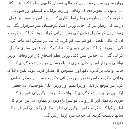
رواں سیزن میں زمینداروں کو مالی نقصان کا بھی سامنا کرنا پڑ سکتا
ہے انہوں نے تجویز دی کہ وفاقی وزارت توانائی، کیسکو اور صوبائی
حکومت کے درمیان مربوط رابطہ کاری کے ذریعے اس منصوبے پر عمل
درآمد کی رفتار تیز کی جائے وزیر اعلیٰ بلوچستان میر سرفراز بگٹی نے
زمینداروں کو مکمل تعاون کی یقین دہانی کراتے ہوئے کہا کہ حکومت
ان کے مالی نقصان کو کم سے کم کرنے کے لیے ہر ممکن اقدامات کرے
گی انہوں نے کہا کہ بجلی چوری کے تدارک کے لیے قانون سازی مکمل
کر لی گئی ہے اجلاس میں ڈپٹی وزیراعظم اسحاق ڈار اور وفاقی وزیر
توانائی سردار اویس خان لغاری نے بلوچستان میں دہشت گردی کے
حالیہ واقعے پر گہرے دکھ اور افسوس کا اظہار کرتے ہوئے یقین دلایا کہ
وفاقی حکومت اس ضمن میں صوبائی حکومت سے ہر ممکن تعاون
کرے اس موقع پر ڈپٹی وزیراعظم اور وزیر اعلیٰ بلوچستان نے جعفر
ایکسپریس پر دہشت گردی کے واقعے کے بعد سیکیورٹی فورسز کے
فوری ردعمل اور کارروائی کو سراہا دونوں رہنماوں نے اس عزم کا
اظہار کیا کہ حکومت اور سیکیورٹی ادارے مکمل یکجہتی اور قوت کے
ساتھ دہشت گردی کے خلاف نبرد آزما رہیں گے۔
﴾﴿﴾﴿﴾﴿