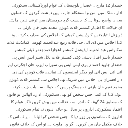
خضدار 12 مارچ ۔ خضدار بلوچستان کے عوام اورپاکستانی سیکورٹی
ادارے ملک میں امن و استحکام چاہتے ہیں دہشت گردوں کے حملوں
سے یہ واضح ہوتا ہے کہ دہشت گرد بلوچستان میں ترقی نہیں چاہتے
ان خیالات کا اظہار کمشنر قلات ڈویژن محمد نعیم خان بازئی نے
ڈویژنل انٹیلیجنس کارڈینیشن کمیٹی کے اجلاس کی صدارت کرتے ہوئے
کہا اجلاس میں ڈی ائی جی قلات رینج عبدالحمید کھوسہ کمانڈنٹ قلات
سکاوٹس عبدالحفیظ ایڈیشنل کمشنر اعجازاحمدجعفر ڈپٹی کمشنر
خضدار یاسر اقبال دشتی ڈپٹی کمشنر قلات بلال شبیر ایس ایس پی
خضدار جاوید احمد زہری ایس ایس پی سوراب ایوب خان اچکزئی ایم
ائی ائی ایس ائی اور دیگر ایجنسیوں کے نمائندے قلات ڈویژن کی ذمہ
دار افسران بی اجلاس میں شریک تھے اجلاس سے کمشنر قلات ڈویژن
محمد نعیم خان بازئی نے مسنگ پرسن کے حوالے سے بات چیت کرتے
ہوئے کہا کے ائندہ جس شخص کو بھی سیکیورٹی ادارے اٹھائیں تو قانون
کے مطابق 24 گھنٹے کے اندر اسے عدالت میں پیش کریں تاکہ عوام کا
اعتماد سیکیورٹی اداروں پر بحال ہو جائے انہوں نے تمام سیکورٹی
اداروں کے نمائندوں پر زور دیا کہ جس شخص کو اٹھانا ہے پہلے اس کے
خلاف مکمل چان بین کریں۔ اگر وہ ملوث ہے تو اس کے خلاف قانون