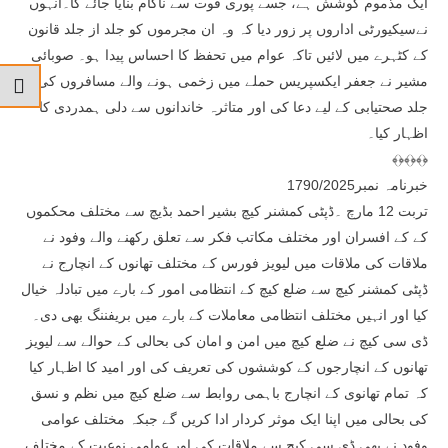
ایک مذموم کوشش ہے، جسے پوری قوت سے ناکام بنایا جائے گا۔انہوں
نےسیکیورٹی اداروں پر زور دیا کہ وہ ان مجرموں کو جلد از جلد قانون
کے کٹہرے میں لائیں تاکہ عوام میں تحفظ کا احساس پیدا ہو۔ صوبائی
مشیر نے جعفر ایکسپریس حملے میں زخمی ہونے والے مسافروں کی
جلد صحتیابی کے لیے دعا کی اور متاثرہ خاندانوں سے دلی ہمدردی کا
اظہار کیا۔
﴾﴿﴾﴿﴾﴿
خبرنامہ نمبر1790/2025
تربت 12 مارچ ۔ڈپٹی کمشنر کیچ بشیر احمد بڈیچ سے مختلف محکموں
کے کے افسران اور مختلف مکاتب فکر سے تعلق رکھنے والے وفود نے
ملاقات کی ملاقات میں لیویز فورس کے مختلف تھانوں کے انچارج نے
ڈپٹی کمشنر کیچ سے ضلع کیچ کے انتظامی امور کے بارے میں تبادلہ خیال
کیا اور انہیں مختلف انتظامی معاملات کے بارے میں بریفننگ بھی دی۔
ڈی سی کیچ نے ضلع کیچ میں امن و امان کی بحالی کے حوالے سے لیویز
تھانوں کے انچارجوں کے کوششوں کی تعریف کی اور امید کا اظہار کیا
کہ تمام تھانوی کے انچارج باہمی روابط سے ضلع کیچ میں نظم و نسق
کی بحالی میں اپنا ایک موثر کردار ادا کریں گے جبکہ مختلف عوامی
وفود نے بھی ڈی سی کیچ سے ملاقات کی اور عوامی نوعیت کے مختلف