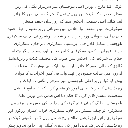
کوئٹہ، 12 مارچ ۔ وزیر اعلیٰ بلوچستان میر سرفراز بگٹی کی زیر
صدارت صوبے کے کیڈٹ اور ریزیڈیشنل کالجز کے مالی امور کا جائزہ
لینے کیلئے اعلیٰ سطحی اجلاس بدھ کے روز یہاں چیف منسٹر
سیکرٹریٹ میں منعقد ہوا اجلاس میں صوبائی وزیر تعلیم راحیلہ حمید
خان درانی، صوبائی وزیر خزانہ میر شعیب نوشیروانی، چیف سیکرٹری
بلوچستان شکیل قادر خان، پرنسیپل سیکرٹری بابر خان، سیکرٹری
خزانہ عمران زرکون، سیکرٹری کالجز صالح بلوچ سمیت دیگر متعلقہ
حکام نے شرکت کی، اجلاس میں صوبے کی مختلف کیڈٹ و ریزیڈیشنل
کالجز کے مالی امور کا جائزہ لیتے ہوئے ایک ہی نوعیت کے مختلف
اداروں میں طالب علموں پر اٹھنے والے فی کس اخراجات کا موازنہ
پیش کیا گیا، وزیر اعلٰی بلوچستان میر سرفراز بگٹی نے کیڈٹ و
ریزیڈیشنل کالجز کے مالی امور کو منظم کرنے کے لئے جامع فنانشل
مینجمنٹ سسٹم قائم کرنے کا حکم دیا اس ضمن میں وزیر اعلیٰ
بلوچستان نے ایک کمیٹی قائم کرنے کی ہدایت کی جس میں پرنسیپل
سیکرٹری ٹو چیف منسٹر بابر خان، سیکرٹری خزانہ عمران زرکون اور
سیکرٹری ہائیر ایجوکیشن صالح بلوچ شامل ہوں گے یہ کمیٹی کیڈٹ و
ریزیڈیشنل کالجز کے مالی امور کی بہتری کیلئے اپنی جامع تجاویز پیش