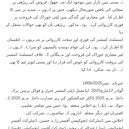
نے پسنی مین بازار میں موجود ایک چنے چھولے فروش کی ریڑھی پر
صفائی کی ناقص صورتحال دیکھی، جس پر انہوں نے شدید برہمی کا
اظہار کیا۔ غیر معیاری اور گندگی میں لپٹی خوراک کی فروخت پر
فوری کارروائی کرتے ہوئے مذکورہ ریڑھی بان کو بھی حوالات منتقل کر
دیا۔
اسسٹنٹ کمشنر کی فوری اور سخت کارروائی پر شہریوں نے اطمینان
کا اظہار کرتے ہوئے ان کی عوام دوست پالیسیوں کو سراہا۔ انہوں نے
غیر معیاری خوراک کی فروخت اور مہنگائی کے خلاف اسسٹنٹ کمشنر
کی بروقت کارروائی کو خوش آئند قرار دیا اور پسنی لیویز ٹیم کا بھی
تہہ دل سے شکریہ ادا کیا۔
خبرنامہ نمبر1806/2025
گوادر 12مارچ2025: ایڈیشنل ڈپٹی کمشنر جنرل و فوکل پرسن برائے
داخلہ مہم 2025 ڈاکٹر عبدالشکور کی زیر صدارت داخلہ مہم 2025 کے
حوالے سے ایک اہم اجلاس منعقد ہوا، جس میں ضلعی تعلیمی
افسران،اور دیگر متعلقہ اداروں کے نمائندوں نے شرکت کی۔
اجلاس میں ڈسٹرکٹ ایجوکیشن آفیسر زاہد حسین، ڈسٹرکٹ آفیسر
ایجوکیشن (میل) عبدالوہاب مجید، ڈسٹرکٹ آفیسر ایجوکیشن (فیمیل)