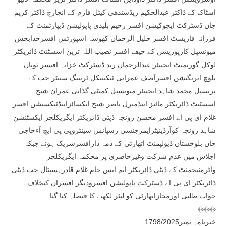
اسٹاک کے ڈاکٹر عبدالحکیم ریڈسندھی کیٹل فارم کے انچارج ڈاکٹر کریم
جان ڈسٹرکٹ ایجوکیشن افسر رحیم بلیدی پاپولیشن ڈیپارٹمنٹ کے
فرزانہ فاریسٹ افسر خلیل الرحمان کھوسہ اسپورٹس افسرخدابخش
میونسپل کارپوریشن کے چیف افسر نصیب اللہ ترین اسسٹنٹ ڈائریکٹر
لوکل گورنمنٹ انجینئر عبدالرحمان رند ڈسٹرکٹ خزانہ افیسر ثوبان
بلوچ ایریگیشن افسرآصف عمرانی ٹیکینیکل ٹریننگ سینٹر حب کے
پرنسپل محمد شاہد انجینئر میونسپل کمیٹی گڈانی عمران شیخ
اسسٹنٹ ڈائریکٹر مائنز اینڈمنرل ناصر شیخ ایکسائزاینڈٹیکسیشن افسر
غلام ای پی اے افسر محسن رونجہ ڈپٹی ڈائریکٹر ایگریکلچر ایکسٹنشن
شاہد رونجہ کوآرڈینیٹرایمرجنسی رسپانس سینٹروپی پی ایچ آءحاجی
خان بلوچستان ڈیولپمنٹ اتھارٹی کے ذمہ دارافسرشریک ہوئے جبکہ
اجلاس میں عدم شرکت وغیرحاضری پر محکمہ ایگریکلچر
واٹرمنیجمنٹ کے ڈپٹی ڈائریکٹر ایم ایس جام غلام قادرہسپتال حب ڈپٹی
ڈائریکٹر ای پی اے ڈسٹرکٹ پاپولیشن افسرودیگر افسران کیخلاف
جواب طلبی اورمجازاتھارٹی کو لیٹر لکھنے کا فیصلہ کیا گیا۔
﴾﴿﴾﴿﴾﴿
خبرنامہ نمبر1798/2025