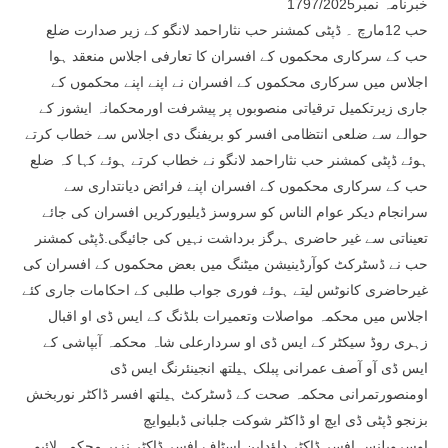
خبرنامہ نمبر1797/2025
حب 12مارچ ۔ ڈپٹی کمشنر حب نثاراحمد لانگو کے زیر صدارت ضلع
حب کے سرکاری محکموں کے افسران کا تعارفی اجلاس منعقد ہوا
اجلاس میں سرکاری محکموں کے افسران نے اپنے اپنے محکموں کے
جاری زیرتکمیل ترقیاتی منصوبوں پر پیشرفت اورمحکمانہ ایشوز کے
حوالے سے ضلعی انتظامی افسر کو بریفنگ دی اجلاس سے خطاب کرتے
ہوئے ڈپٹی کمشنر حب نثاراحمد لانگو نے خطاب کرتے ہوئے کہا کہ ضلع
حب کے سرکاری محکموں کے افسران اپنے فرائض دیانتداری سے
سرانجام دیکر عوام الناس کو سروسز ڈیلیورکریں افسران کی جائے
تعیناتی سے غیر حاضری ہرگز برداشت نہیں کی جائیگی.ڈپٹی کمشنر
حب نے ڈسٹرکٹ کوآرڈینیشن میٹنگ میں بعض محکموں کے افسران کی
غیرحاضری کانوٹس لیتے ہوئے فوری جواب طلبی کے احکامات جاری کئے
اجلاس میں محکمہ مواصلات وتعمیرات بلڈنگ کے ایس ڈی او اقبال
زہری روڈ سیکٹر کے ایس ڈی او سردارعلی شاہ محکمہ آبپاشی کے
ایس ڈی آو آصف عمرانی پبلک ہیلتھ انجینئرنگ ایس ڈی
اومنصورتمرانی محکمہ صحت کے ڈسٹرکٹ ہیلتھ افسر ڈاکٹر نوربخش
بزنجو ڈپٹی ڈی ایچ او ڈاکٹر شوکت جلبانی ڈبلیوایچ
اوسرویلنس افسر ڈاکٹر داﺅداین اسٹاف افسر ڈاکٹر نزیر محکمہ لائیو