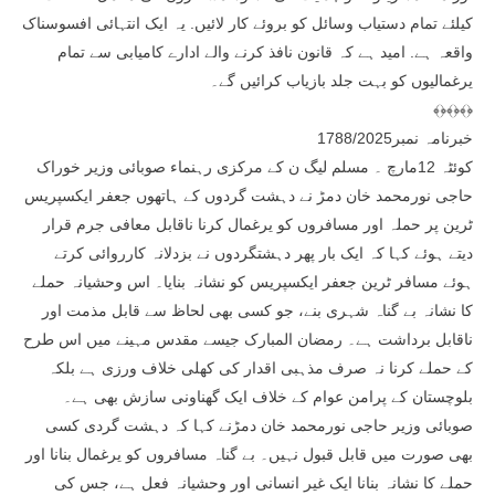
کیلئے تمام دستیاب وسائل کو بروئے کار لائیں. یہ ایک انتہائی افسوسناک
واقعہ ہے. امید ہے کہ قانون نافذ کرنے والے ادارے کامیابی سے تمام
یرغمالیوں کو بہت جلد بازیاب کرائیں گے۔
﴾﴿﴾﴿﴾﴿
خبرنامہ نمبر1788/2025
کوئٹہ 12مارچ ۔ مسلم لیگ ن کے مرکزی رہنماء صوبائی وزیر خوراک
حاجی نورمحمد خان دمڑ نے دہشت گردوں کے ہاتھوں جعفر ایکسپریس
ٹرین پر حملہ اور مسافروں کو یرغمال کرنا ناقابل معافی جرم قرار
دیتے ہوئے کہا کہ ایک بار پھر دہشتگردوں نے بزدلانہ کارروائی کرتے
ہوئے مسافر ٹرین جعفر ایکسپریس کو نشانہ بنایا۔ اس وحشیانہ حملے
کا نشانہ بے گناہ شہری بنے، جو کسی بھی لحاظ سے قابل مذمت اور
ناقابل برداشت ہے۔ رمضان المبارک جیسے مقدس مہینے میں اس طرح
کے حملے کرنا نہ صرف مذہبی اقدار کی کھلی خلاف ورزی ہے بلکہ
بلوچستان کے پرامن عوام کے خلاف ایک گھناونی سازش بھی ہے۔
صوبائی وزیر حاجی نورمحمد خان دمڑنے کہا کہ دہشت گردی کسی
بھی صورت میں قابل قبول نہیں۔ بے گناہ مسافروں کو یرغمال بنانا اور
حملے کا نشانہ بنانا ایک غیر انسانی اور وحشیانہ فعل ہے، جس کی