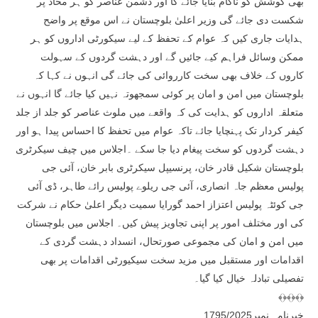
بھی کوشش کو ناکام بنایا جائے گا اور دشمن عناصر کو ہر محاذ پر
شکست دی جائے گی وزیر اعلیٰ بلوچستان نے اس موقع پر واضح
ہدایات جاری کیں کہ عوام کے تحفظ کے لیے سیکورٹی اداروں کو ہر
ممکن وسائل فراہم کیے جائیں گے اور دہشت گردوں کے سہولت
کاروں کے خلاف بھی سخت کارروائی کی جائے گی انہوں نے کہا کہ
بلوچستان میں امن و امان پر کوئی سمجھوتہ نہیں کیا جائے گا انہوں نے
متعلقہ اداروں کو ہدایت کی کہ واقعے میں ملوث عناصر کو جلد از جلد
کیفر کردار تک پہنچایا جائے تاکہ عوام میں تحفظ کا احساس پیدا ہو اور
دہشت گردوں کو سخت پیغام دیا جا سکے ۔اجلاس میں چیف سیکرٹری
بلوچستان شکیل قادر خان، پرنسیپل سیکرٹری بابر خان، آئی جی
پولیس معظم جاہ انصاری، آئی جی ریلوے پولیس رائے طاہر، ڈی آئی
جی کوئٹہ پولیس اعتزاز احمد گورایا سمیت دیگر اعلیٰ حکام نے شرکت
کی اور مختلف امور پر اپنی تجاویز پیش کیں۔ اجلاس میں بلوچستان
میں امن و امان کی مجموعی صورتحال، انسداد دہشت گردی کے
اقدامات اور مستقبل میں مزید سخت سیکیورٹی اقدامات پر بھی
تفصیلی تبادلہ خیال کیا گیا۔
﴾﴿﴾﴿﴾﴿
خبرنامہ نمبر1795/2025