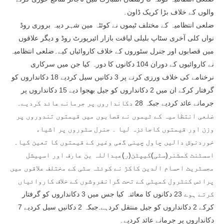
والوں کے خلاف بڑا کریک ڈاون۔
ضلعی انتظامیہ کے مختلف ٹیموں نے کوئٹہ مین شہر دیبہ بروری روڈ
نواں کلی آخری سٹاپ بلیلی لیاقت بازار ائیرپورٹ روڈ و دیگر علاقوں
میں قصابوں اور جنرل سٹوروں کے خلاف کاروائیاں کیے۔ضلعی انتظامیہ
نے کاروائیوں کے دوران 104 دکانوں کا دورہ کیا جن میں سرکاری
نرخنامے کی خلاف ورزی کرنے پر 3 دکانیں سیل کردیے 18 دکانداروں کو
گرفتار کرکے ان میں 2 دکانداروں کو جیل بھجوا دیے 15 دکانداروں پر
جرمانے عائد کردیے جبکہ 28 دکانداروں پر جرمانے عائد کردیے۔
ضلعی انتظامیہ کے ٹیموں نے قصابوں میں قیمتوں تندوروں پر
وزن اور قیمتوں کاجائزہ لیا ۔ جنرل سٹوروں پر اشیاء
خوردنوش دالیں چاول چینی گھی وغیر کے قیمتوں کا تعین کیا۔
اسسٹنٹ کمشنر(سٹی)کیپٹن(ر)عبداللہ بن عارف اور اسپیشل
مجسٹریٹ احسام الدین کاکڑ نے کوئٹہ سٹی کے مختلف علاقوں میں
پرائس کنٹرول کمیٹی کے تحت گرانفروشوں کے خلاف کاروائیاں
کرتے ہوے 23 دکانوں کا معائنہ کیا جس میں 3 دکانداروں کو گرفتار
کرکے 2 دکانداروں کو جیل منتقل کردہے.جبکہ 2 دکانیں سیل کردیے 7
دکانداروں پر جرمانے عائد کردیے۔