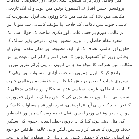
میں وفاقی وزیر برائے منصوبہ بندی، ترقی اور خصوصی اقدامات
پروفیسر احسن اقبال نے آکسفورڈ یونین میں ہونے والے ایک تاریخی
مکالمے میں 180 کے مقابلے میں 145 ووٹوں سے لبرل جمہوریت کے
عالمی جنوب میں ناکامی کے خلاف اپنا مؤقف کامیابی سے منوایا اس
اہم عالمی فورم پر جسے علمی اور فکری مباحث کے حوالے سے ایک
منفرد مقام حاصل ہے، وزیر منصوبہ بندی نے ترقی پذیر ممالک کے
حقوق اور عالمی انصاف کے لیے ایک مضبوط اور مدلل مقدمہ پیش کیا
وفاقی وزیر کو آکسفورڈ یونین کے صدر اسرار کاکڑ کی دعوت پر اس
مکالمے میں شرکت کا موقع ملا جہاں انہوں نے اپنی پُراثر تقریر میں یہ
واضح کیا کہ لبرل جمہوریت، جسے آزادی، مساوات اور ترقی کے
سنہری خواب کے طور پر پیش کیا جاتا ہے، حقیقت میں عالمی جنوب
کے لیے نا انصافی، غربت، سیاسی عدم استحکام اور معاشی بدحالی کا
سبب بنی ہے انہوں نے نشاندہی کی کہ جن ممالک نے لبرل جمہوریت
کا نعرہ بلند کیا، وہی آج انتہا پسندی، نفرت اور عدم مساوات کا شکار
ہو رہے ہیں وفاقی وزیر احسن اقبال نے مقبوضہ کشمیر اور فلسطین
کی مثال دیتے ہوئے کہا کہ یہ دونوں خطے انسانی حقوق کی سنگین
خلاف ورزیوں کا سامنا کر رہے ہیں، لیکن وہی عالمی طاقتیں جو خود
کو انسانی حقوق کا چیمپئن کہتی ہیں، یہاں کی مظلوم عوام پر ہونے