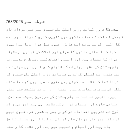
خبرنامہ نمبر 763/2025
سبی02 فروری:سابق وزیر اعلیٰ بلوچستان میر علی مردان خان
ڈومکی نے قلات کے علاقے منگچر میں تخریب کاری کے واقعے پر دکھ
کا اظہار کرتے ہوئے اسے قابل افسوس عمل قرار دیا ہے انہوں
نے کہا کہ انسانی جانوں کا ضیاع اور املاک کی تباہی درحقیقت
عوام کا نقصان ہے، اور ایسے واقعات کسی بھی طرح مذہبی یا
بلوچستان کی عظیم روایات کے شایانِ شان نہیں ہیں میڈیا کے
نمائندوں سے گفتگو کرتے ہوئے سابق وزیر اعلیٰ بلوچستان کا
کہنا تھا کہ تشدد سے کوئی بھی حقوق حاصل نہیں کیے جا سکتے
بلکہ اس سے صرف معاشرے میں انتشار اور مزید مشکلات جنم لیتی
ہیں۔ انہوں نے کہا کہ بلوچستان کی سرزمین ہمیشہ سے امن،
بھائی چارے اور مہمان نوازی کی علامت رہی ہے، اور یہاں اس
طرح کے تخریبی اقدامات کو کوئی بھی باشعور فرد قبول نہیں
کر سکتا میر علی مردان خان ڈومکی نے کہا کہ ہر مسئلے کا حل
بات چیت اور افہام و تفہیم میں ہے، اور تشدد کا راستہ