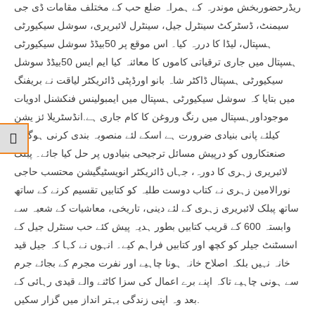
ریڈرحضوربخش موندرہ کے ہمراہ ضلع حب کے مختلف مقامات ڈی جی
سیمنٹ، ڈسٹرکٹ سینٹرل جیل، سینٹرل لائبریری، سوشل سیکیورٹی
ہسپتال، لیڈا کا دررہ کیا۔ اس موقع پر 50بیڈڈ سوشل سیکیورٹی
ہسپتال میں جاری ترقیاتی کاموں کا معائنہ کیا ایم ایس 50بیڈڈ سوشل
سیکیورٹی ہسپتال ڈاکٹر شاہ بانو اورڈپٹی ڈائریکٹر لیاقت نے بریفنگ
میں بتایا کہ سوشل سیکیورٹی ہسپتال میں ایمبولینس فنکشنل ادویات
موجوداورہسپتال میں رنگ وروغن کا کام جاری ہے.انڈسٹریلا ئز یشن
کیلئے پانی بنیادی ضرورت ہے اسکے لئے منصوبہ بندی کرنی ہوگی۔
صنعتکاروں کو درپیش مسائل ترجیحی بنیادوں پر حل کیا جائے۔ پبلک
لائبریری زہری کا دورہ، جہاں ڈائریکٹر انویسٹیگیشن محتسب حاجی
نورالامین زہری نے کتاب دوست طلبہ کو کتابیں تقسیم کرنے کے ساتھ
ساتھ پبلک لائبریری زہری کے لئے دینی، تاریخی، معاشیات کے شعبہ سے
وابستہ 600 کے قریب کتابیں بطور ہدیہ پیش کئے حب سنٹرل جیل کے
اسسٹنٹ جیلر کو کچھ اور کتابیں فراہم کیے۔ انہوں نے کہا کہ جیل قید
خانہ نہیں بلکہ اصلاح خانہ ہونا چاہیے اور نفرت مجرم کے بجائے جرم
سے ہونی چاہیے تاکہ اپنے برے اعمال کی سزا کاٹنے والے قیدی رہائی کے
بعد وہ اپنی زندگی بہتر انداز میں گزار سکیں.