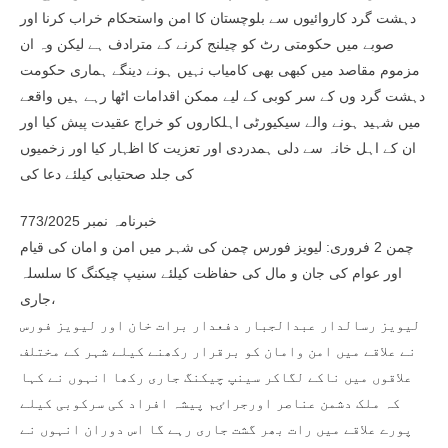
دہشت گرد کاروائیوں سے بلوچستان کا امن واستحکام خراب کرنا اور
صوبے میں حکومتی رٹ کو چیلنج کرنے کے مترادف ہے لیکن وہ ان
مزموم مقاصد میں کبھی بھی کامیاب نہیں ہونے دینگے ہماری حکومت
دہشت گرد وں کے سر کوبی کے لیے ممکن اقدامات اٹھا رہے ہیں واقعے
میں شہید ہونے والے سیکیورٹی اہلکاروں کو خراج عقیدت پیش کیا اور
ان کے اہل خانہ سے دلی ہمدردی اور تعزیت کا اظہار کیا اور زخمیوں
کی جلد صحتیابی کیلئے دعا کی
خبرنامہ نمبر 773/2025
چمن 2 فروری: لیویز فورس چمن کی شہر میں امن و امان کی قیام
اور عوام کی جان و مال کی حفاظت کیلئے سنیپ چیکنگ کا سلسلہ
جاری،
لیویز رسالدار عبدالجبار دفعدار برات خان اور لیویز فورس
نے علاقے میں امن وامان کو برقرار رکھنے کیلے شہر کے مختلف
علاقوں میں ناکے لگاکر سینپ چیکنگ جاری رکھا انہوں نے کہا
کہ ملک دشمن عناصر اورجراٸم پیشہ افراد کی سرکوبی کیلے
پورے علاقے میں رات بھر گشت جاری رہے گا اس دوران انہوں نے