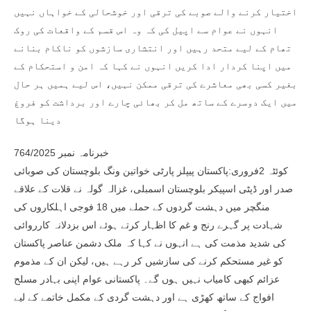
اختیار کرنے والے صوبے کی ترقی اور خوشحالی کے خواہاں نہیں
انہوں نے عوام سے اپیل کی کہ وہ اس قسم کے واقعات کی روک
تھام کے لیے متحد رہیں اور انتشاری سازشوں کو ناکام بنانے
میں اپنا کردار ادا کریں انہوں نے کہا کہ امن و استحکام کے
بغیر کسی بھی معاشرے کی ترقی ممکن نہیں، اس لیے ہمیں ہر حال
میں ایک دوسرے کے ساتھ مل کر بھائی چارے اور برداشت کو فروغ
دینا ہوگا
خبرنامہ نمبر 764/2025
کوئٹہ 2فروری:پاکستان پیپلز پارٹی خواتین ونگ بلوچستان کی صوبائی
صدر اور ڈپٹی اسپیکر بلوچستان اسمبلی، غزالہ گولہ نے قلات کے علاقے
منگچر میں دہشت گردوں کے حملے میں 18 فوجی اہلکاروں کی
شہادت پر گہرے رنج و غم کا اظہار کرتے ہوئے اس بزدلانہ کارروائی
کی شدید مذمت کی ہے انہوں نے کہا کہ ملک دشمن عناصر پاکستان
کو غیر مستحکم کرنے کی سازشیں کر رہے ہیں، لیکن ان کے مذموم
عزائم کبھی کامیاب نہیں ہوں گے۔ پاکستانی عوام اپنی بہادر مسلح
افواج کے ساتھ کھڑی ہے اور دہشت گردی کے مکمل خاتمے کے لیے