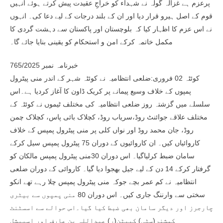
پرعزم ہے غزالہ گولہ نے شہداء کو خراجِ عقیدت پیش کرتے ہوئے انہیں
قوم کے اصل ہیرو قرار دیا اور ان کے بلند درجات کے لیے دعا کی۔ انہوں
نے اس عزم کا اظہار کیا کہ بلوچستان اور پاکستان سے دہشت گردی کا
مکمل خاتمہ کرکے امن و استحکام کو یقینی بنایا جائے گا۔
خبرنامہ نمبر 765/2025
کوئٹہ 02 فروری:ضلعی انتظامیہ نے کوئٹہ شہر کے اندر منی پیٹرول
پمپوں کے خلاف وسیع پیمانے پر کریک ڈاون کا آغاز کردیا ہے۔اس
سلسلے میں گزشتہ روز ضلعی انتظامیہ کی مختلف ٹیموں نے کوئٹہ کے
مختلف علاقے جوائنٹ روڈ،سریاب روڈ، کچلاک بائی پاس، کچلاک چمن
روڈ، جان محمد روڈ اور نواں کلی پر منی پیٹرول پمپس کے خلاف
کاروائیاں کیں۔ ان کاروائیوں کے دوران 75 پیٹرول پمپس سیل کرکے
سامان ضبط کرلیاگیا۔ اس دوران 30منی پیٹرول پمپس مالکان کو
گرفتار کرکے 14 دن کے لیے جیل بھجوا دیا گیا۔ کاروائی کے دوران ضلعی
انتظامیہ نے کم عمر بچے جوکہ منی پیٹرول پمپس چلا رہے تھے انکو
سختی سے وارننگ جاری کیں۔ اس دوران 80 منی پمپوں سے بیٹری
چارجرز اور دیگر سامان بھی ضبط کیا گیا۔اس حوالے سے اسسٹنٹ
کمشنر(سٹی) کیپٹن(ر) عبداللہ بن عارف اور اسپیشل