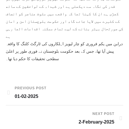
قدر کی نگاہ سے دیکھتی ہے اور شہداء کے لواحقین کے ساتھ
کھڑی ہے ان کا کہنا تھا کہ واقعے میں ملوث عناصر کو انصاف
کے کٹہرے میں لایا جائے گا، اور حکومت بلوچستان امن و امان
کی صورتحال بہتر بنانے کے لیے تمام ممکنہ اقدامات اٹھا رہی
ہے
درابن میں یکم فروری کو چار لیویز اہلکاروں کی ٹارگٹ کلنگ کا واقعہ
پیش آیا تھا، جس کے بعد حکومت بلوچستان نے فوری طور پر اعلیٰ
سطحی تحقیقات کا حکم دیا تھا۔
PREVIOUS POST
01-02-2025
NEXT POST
2-February-2025