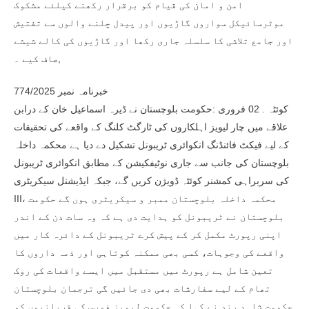
امن و امان کی قیام کو برقرار رکھنے کیلئے مشکوک
موٹرسائیکل سواروں گاڑیوں اور پیدل چلنے والوں سے تفتیش
اور جامع تلاشی کا سلسلہ جاری رکھا اور گاڑیوں کی کالے شیشے
صاف کیے ۔,
خبرنامہ نمبر 774/2025
کوئٹہ . 02 فروری :حکومت بلوچستان نے ڈیرہ اسماعیل خان کے درابن
علاقے میں چار لیویز اہلکاروں کی ٹارگٹ کلنگ کے واقعے کی تحقیقات
کے لیے فیکٹ فائنڈنگ انکوائری ٹریبونل تشکیل دے دیا ہے محکمہ داخلہ
بلوچستان کی جانب سے جاری نوٹیفکیشن کے مطابق انکوائری ٹریبونل
کی سربراہی کمشنر کوئٹہ ڈویژن کریں گے، جبکہ ایڈیشنل سیکریٹری
III، محکمہ داخلہ بلوچستان ممبر و سیکریٹری ہوں گے حکومت
بلوچستان نے ٹریبونل کو ہدایت دی ہے کہ وہ سات دن کے اندر
اپنی رپورٹ مکمل کر کے پیش کرے ٹریبونل کے دائرہ کار میں
واقعے کی وجوہات، کسی بھی ممکنہ کوتاہی اور ذمہ داروں کا
تعین شامل ہے رپورٹ میں مستقبل میں ایسے واقعات کی روک
تھام کے لیے سفارشات بھی دی جائیں گی ترجمان بلوچستان
حکومت شاہد رند نے کہا کہ حکومت لیویز فورس کی قربانیوں کو