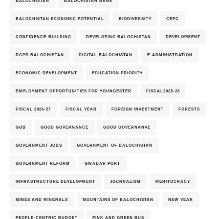
BALOCHISTAN
BALOCHISTAN BANK
BALOCHISTAN ECONOMIC POTENTIAL
BIODIVERSITY
CEPC
CONFIDENCE-BUILDING
DEVELOPING BALOCHISTAN
DEVELOPMENT
DGPR BALOCHISTAN
DIGITAL BALOCHISTAN
E-ADMINISTRATION
ECONOMIC DEVELOPMENT
EDUCATION PRIORITY
EMPLOYMENT OPPORTUNITIES FOR YOUNGESTER
FISCAL2025-26
FISCAL 2026-27
FISCAL YEAR
FOREIGN INVESTMENT
FORESTS
GOB
GOOD GOVERNANCE
GOOD GOVERNANVE
GOVERNMENT JOBS
GOVERNMENT OF BALOCHISTAN
GOVERNMENT REFORM
GWADAR PORT
INFRASTRUCTURE DEVELOPMENT
JOURNALISM
MERITOCRACY
MINES AND MINERALS
MOUNTAINS OF BALOCHISTAN
NEW YEAR
PEOPLE-CENTRIC BUDGET
PINK AND GREEN BUS