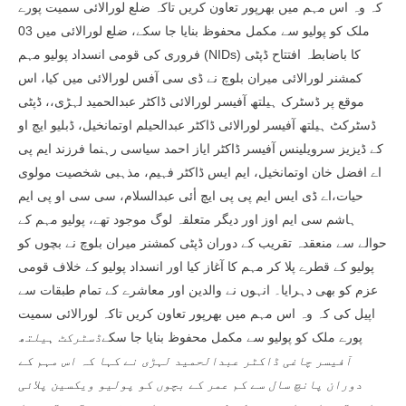
کہ وہ اس مہم میں بھرپور تعاون کریں تاکہ ضلع لورالائی سمیت پورے
ملک کو پولیو سے مکمل محفوظ بنایا جا سکے، ضلع لورالائی میں 03
فروری کی قومی انسداد پولیو مہم (NIDs) کا باضابطہ افتتاح ڈپٹی
کمشنر لورالائی میران بلوچ نے ڈی سی آفس لورالائی میں کیا، اس
موقع پر ڈسٹرک ہیلتھ آفیسر لورالائی ڈاکٹر عبدالحمید لہڑی،، ڈپٹی
ڈسٹرکٹ ہیلتھ آفیسر لورالائی ڈاکٹر عبدالحیلم اوتمانخیل، ڈبلیو ایچ او
کے ڈیزیز سرویلینس آفیسر ڈاکٹر ایاز احمد سیاسی رہنما فرزند ایم پی
اے افضل خان اوتمانخیل، ایم ایس ڈاکٹر فہیم، مذہبی شخصیت مولوی
حیات،اے ڈی ایس ایم پی پی ایچ أئی عبدالسلام، سی سی او پی ایم
ہاشم سی ایم اوز اور دیگر متعلقہ لوگ موجود تھے، پولیو مہم کے
حوالے سے منعقدہ تقریب کے دوران ڈپٹی کمشنر میران بلوچ نے بچوں کو
پولیو کے قطرے پلا کر مہم کا آغاز کیا اور انسداد پولیو کے خلاف قومی
عزم کو بھی دہرایا۔ انہوں نے والدین اور معاشرے کے تمام طبقات سے
اپیل کی کہ وہ اس مہم میں بھرپور تعاون کریں تاکہ لورالائی سمیت
پورے ملک کو پولیو سے مکمل محفوظ بنایا جا سکے
ڈسٹرکٹ ہیلتھ
آفیسر چاغی ڈاکٹر عبدالحمید لہڑی نے کہا کہ اس مہم کے
دوران پانچ سال سے کم عمر کے بچوں کو پولیو ویکسین پلائی