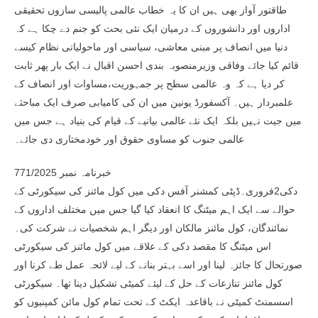
طاقتور آواز بھی ہیں ان کا یہ خطاب عالمی پالیسی سازوں تحقیقی
اداروں اور دانشوروں کے درمیان ایک نئی بحث کو جنم دے چکا ہے کہ
دنیا میں انصاف پر مبنی معاشی، سیاسی اور ماحولیاتی نظام کیسے
قائم کیا جائے وفاقی وزیرمنصوبہ بندی احسن اقبال نے ایک بار پھر ثابت
کر دیا ہے کہ وہ عالمی سطح پر جمہوریت،مساوات اور انصاف کے
علمبردار ہیں۔ آکسفورڈ یونین میں ان کی کامیابی صرف ایک مباحثے
میں جیت نہیں بلکہ ایک نئے عالمی بیانیے کے قیام کی بنیاد ہے جس میں
عالمی جنوب کو مساوی حقوق اور خودمختاری دی جائے۔
خبرنامہ نمبر 771/2025
دکی2فروری۔ڈپٹی کمشنر آفس دکی میں کول مائنز کی سیکورٹی کے
حوالے سے ایک اہم میٹنگ کا انعقاد کیا گیا جس میں مختلف اداروں کے
نمائندگان، کول مائنز مالکان اور دیگر اہم شخصیات نے شرکت کی۔
اس میٹنگ کا مقصد دکی کے علاقے میں کول مائنز کی سیکورٹی
صورتحال کا جائزہ لینا اور اسے بہتر بنانے کے لیے لائحہ عمل طے کرنا اور
کول مائنز تنازعات کے حل کے لیئے کمیٹی تشکیل دینا تھا۔ سیکورٹی
اسسمنٹ کمیٹی نے باقاعدہ ایکٹ کے تحت تمام کول مائن کمپنیوں کو