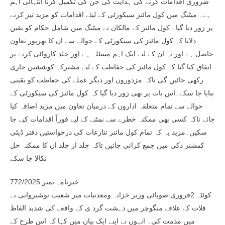
ضروری اقدامات کرنے کی ہدایت کی جن کی تکمیل کرنا انتہائی اہم
ہے۔ میٹنگ میں کول مائنز سیکورٹی کے لیئے اقدامات کو مزید تیز کرنے
پر زور دیا گیا۔ کول مائنز کے مالکان نے میٹنگ میں شامل حکام کو یقین
دلایا کہ کول مائنز کی سیکورٹی کے حوالے سے ان کا بھرپور تعاون
حاصل ہے اور یہ ان کے لیے ایک اہم مسئلہ ہے اور جلد کاروائی کرنے پر
اتفاق کیا گیا کہ کول مائنز کی حفاظت کے لیے مشترکہ کوششیں جاری
رکھی جائیں گی تاکہ مزدوروں اور دیگر عملے کی حفاظت کو یقینی
بنایا جا سکے۔اس بات پر بھی زور دیا گیا کہ کول مائنز کی سیکورٹی کے
حوالے سے تمام متعلقہ اداروں کے درمیان تعاون میں مزید اضافہ کیا
جائے تاکہ کسی بھی ممکنہ خطرے سے نمٹنے کے لیے فوراً اقدامات کیے جا
سکیں۔مزید یہ کہ تمام کول مائنز تنازعات کی درخواستیں دفتر ڈپٹی
کمشنر دکی میں جمع کرائی جائیں تاکہ جلد از جلد ان کا ممکنہ حل
نکالا جا سکے
خبرنامہ نمبر 772/2025
کوئٹہ 2فروری:صوبائی وزیر خزانہ ومعدنیات میر شعیب نوشیروانی نے
قلات کے علاقے منگوچر میں دہشت گرد ی کے واقعے کی شدید الفاظ
میں مذمت کی۔ انہوں نے اپنے ایک بیان میں کہا کہ اس طرح کے