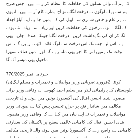
کہ ہم آنے والی نسلوں کی حفاظت کا انتظام کر رہے ہیں۔ جس طرح
ہم سے پہلے لوگوں نے درخت لگائے تو آج ہمارے کام آرہے ہیں۔ انہوں
نے ہر عام و خاص شہری سے اپیل کی کہ ہمیں چاہیے اپنے آباؤ اجداد
کے لگائے ہوئے درختوں کی حفاظت کریں اور زیادہ سے زیادہ نئے پودے
لگا کر ان کی نگہداشت کریں۔ درخت لگانا چونکہ صدقہ جاریہ بھی
ہے، اس لیے جب تک اس درخت سے لوگ فائدہ اٹھاتے رہیں گے، اس
وقت تک ہمیں اس کا اجر بھی ملتا رہے گا۔اور ہمیں صاف ستھرا
ماحول بھی میسر آئے گا
خبرنامہ نمبر 770/2025
کوئٹہ 2فروری:صوبائی وزیر مواصلات و تعمیرات و مسلم لیگ(ن)
بلوچستان کے پارلیمانی لیڈر میر سلیم احمد کھوسہ نے وفاقی وزیر برائے
منصوبہ بندی احسن اقبال کی آکسفورڈ یونین میں ہونے والے تاریخی
مکالمے میں شاندار فتح پر خراج تحسین پیش کیا ہے صوبائی وزیر
مواصلات و تعمیرات نے اپنے بیان میں کہا ہے کہ وفاقی وزیر منصوبہ
بندی احسن اقبال کی کامیابی عالمی سطح پر پاکستان کی سفارتی
کامیابی ہے واضح رہے کہ آکسفورڈ یونین میں ہونے والے تاریخی مکالمے