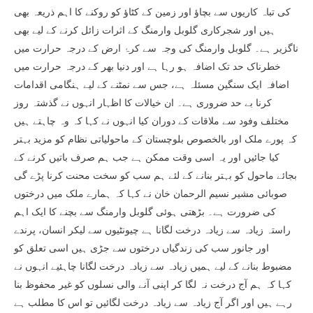
کی تباہ کاریوں سے بچاؤ اور زمین کے کٹاؤ کو روکنے کا اہم ذریعہ بھی
ہیں اور شجرکاری گلوبل وارمنگ کے اثرات زائل کرنے کے لیے بھی
ناگزیر ہے۔ گلوبل وارمنگ کی وجہ سے کرۂ ارض کے درجہ حرارت میں
خطرناک حد تک اضافہ ہو رہا ہے اور دنیا بھر کے درجہ حرارت میں
اضافہ ایک سنگین مسئلہ ہے، جس سے نمٹنے کے لیے ہنگامی اقدامات
کرنا بے حد ضروری ہے۔ ان خیالات کا اظہار انہوں نے گذشتہ روز
مختلف وفود سے ملاقات کے دوران کیا انہوں نے کہا کہ وہ چاہتے ہیں
کہ پورے ملک اور بالخصوص بلوچستان کے ماحولیاتی نظام کو مزید بہتر
کیا جائیں اور یہ اسی وقت ممکن ہے جب ہم صرف باتیں کرنے کے
بجائے ماحول کو بہتر بنانے کے لئے ہم سب کو سخت محنت کرنا پڑے گی
صوبائی مشیر نسیم الرحمان خان نے کہا کہ ہمارے ملک میں درختوں
کی ضرورت ہے۔ بڑھتی ہوئی گلوبل وارمنگ سے بچنے کا ایک اہم
راستہ زیادہ سے زیادہ درخت لگانا ہے چیونٹیوں سے لیکر انسان، پرندے
اور جانور سب کی زندگیاں درختوں سے جڑی ہیں اسی تعلق کو
مضبوط بنانے کے لیے ہمیں زیادہ سے زیادہ درخت لگانا چاہئیے انہوں نے
کہا کہ ہم آج درخت نہ لگا کر اپنی آنے والی نسلوں کو غیر محفوظ بنا
رہے ہیں اور اگر آج زیادہ سے زیادہ درخت لگائیں تو اس کا مطلب ہے