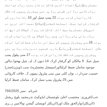
مجسٹریٹ(سٹی) احسام الدین کاکڑ نے جان محمد روڈ، جوائنٹ
روڈ، کاسی روڈ اور طوغی روڈ پر منی پیٹرول پمپوں کے خلاف
کاروائیاں کرتے ہوئے 22 پمپ سیل اور 10 دکانداروں کو
گرفتار کرلیا جبکہ اسسٹنٹ کمشنر(کچلاک) نعمت اللہ ترین نے
اسپیشل مجسٹریٹ سیف اللہ کاکڑ کے ہمراہ کچلاک ڈی ایچ اے
روڈ، بائی پاس روڈ اور چمن روڈ کچلاک پر کاروائیاں کرتے
ہوئے 16منی پیٹرول پمپوں کو سیل اور سامان ضبط کرلیا اس کے
علاؤہ اسسٹنٹ کمشنر(سریاب) ماریہ شمعون نے سریاب روڈ پر منی
پیٹرول پمپوں کے خلاف کاروائی کرتے ہوئے 27 منی پیٹول پمپ
سیل جبکہ 9 مالکان کو گرفتار کرکے 14 دنوں کے لیے جیل بھجوا دیااور
موجود سامان ضبط کرلیااوراسپیشل مجسٹریٹ سب ڈویژن(صدر)
حسیب سردار نے نواں کلی میں منی پیٹرول پمپوں کے خلاف کاروائی
میں 25 پیٹرول پمپ سیل کرکے سامان ضبط کرلیا
خبرنامہ نمبر 766/2025
حب2فروری: محتسب اعلیٰ بلوچستان ایڈوکیٹ نذرمحمد بلوچ ریجنل
ڈائریکٹرانوارالحق ملک اورڈائریکٹر انویسٹی گیشن نوالامین زہری