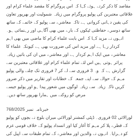
مقاصد کا ذکر کرتے ہوئے کہا کہ اس پروگرام کا مقصد علماء کرام اور
علاقائی معتبرین کی پولیو پروگرام میں زیادہ شمولیت اور بھرپور تعاون
کی یقین دہانی کروانی ہے تاکہ معاشرے سے پولیو کے خاتمے کے ساتھ
ساتھ دوسرے حفاظتی ٹیکوں کے بارے میں بھی آگاہی اور رہنمائی ہو۔
انہوں نے مزید کہا کہ اس بابت علماء کرام کا ماضی میں بھی اہم
کردار رہا ہے اور مزید اس کی ضرورت بھی ہے کیونکہ علماء کا
معاشرے میں ایک اہم کردار ہے اور معاشرے میں ان کی باتیں زیادہ
پراثر ہوتی ہیں اس لئے تمام علماء کرام اور علاقائی معتبرین سے
گزارش ہے کہ وہ 3 فروری سے لے کر 7 فروری تک چلنے والی پولیو
مہم کے حوالے سے اپنے جمعہ کے خطابات اور تقاریر میں ذکر ضرور
کریں تاکہ زیادہ سے زیادہ لوگوں میں شعور پیدا ہو اور پولیو جیسے
مرض کو روکنے میں ہمارا بھرپور ساتھ دیں۔
خبرنامہ نمبر 768/2025
لورالائی 02 فروری۔ ڈپٹی کمشنر لورالائی میران بلوچ نے بچوں کو پولیو
کے قطرے پلا کر مہم کا آغاز کیا اور انسداد پولیو کے خلاف قومی عزم
کو دہرایا۔ انہوں نے والدین اور معاشرے کے تمام طبقات سے اپیل کی