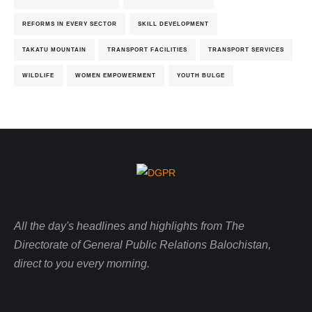
REFORMS IN EVERY SECTOR
SKILL DEVELOPMENT
TAKATU MOUNTAIN
TRANSPORT FACILITIES
TRANSPORT SERVICES
WILDLIFE
WOMEN EMPOWERMENT
YOUTH BULGE
All the day's headlines and highlights from The
Directorate of General Public Relations Balochistan,
direct to you every morning.