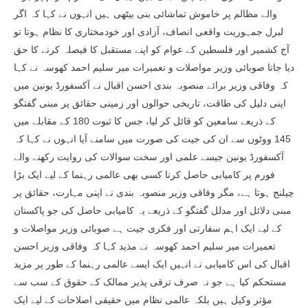
والے مظالم پر خاموش تماشائی بنی بیٹھی ہیں انہوں نے کہا کہ اگر
لبرل جمہوریت واقعی انصاف، آزادی اور خودمختاری کا نظام ہوتا تو
آج کشمیر اور فلسطین کے عوام کو اپنے مستقبل کا فیصلہ کرنے کا حق
دیا جاتا صوبائی وزیر مواصلات و تعمیرات میر سلیم احمد کھوسہ نے کہا
کہ وفاقی وزیر برائے منصوبہ بندی احسن اقبال نے آکسفورڈ یونین میں
اپنی دلیل کی طاقت، تاریخی حوالوں اور زمینی حقائق پر مبنی گفتگو
کے ذریعے سامعین کو قائل کر لیا، جس کا ثبوت 180 کے مقابلے میں
145 ووٹوں سے ان کی جیت کی صورت میں سامنے آیا انہوں نے کہا کہ
آکسفورڈ یونین جیسے علمی اور سخت سوالات کی روایت رکھنے والے
فورم پر کامیابی حاصل کرنا کسی بھی عالمی رہنما کے لیے ایک بڑا
چیلنج ہوتا ہے، مگر وفاقی وزیر منصوبہ بندی نے اپنی مہارت، حقائق پر
مبنی دلائل اور مدلل گفتگو کے ذریعے یہ کامیابی حاصل کی جو پاکستان
کے لیے ایک اہم سفارتی اور فکری جیت ہے صوبائی وزیر مواصلات و
تعمیرات میر سلیم احمد کھوسہ نے مذید کہا کہ وفاقی وزیر احسن
اقبال کی اس کامیابی نے انہیں ایک ایسے عالمی رہنما کے طور پر مزید
مستحکم کیا ہے جو نہ صرف ترقی پذیر ممالک کے حقوق کے سب سے
مؤثر وکیل ہیں بلکہ عالمی نظام میں حقیقی اصلاحات کے لیے ایک