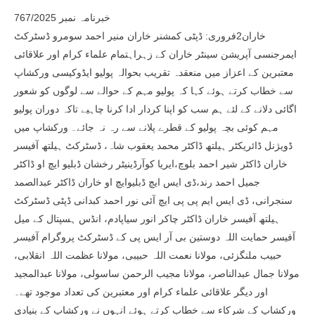
خبرنامہ نمبر 767/2025
خاران2فروری: ڈپٹی کمشنر خاران منیر احمد سومرو ڈسٹرکٹ
ایمرجنسی آپریشن سینٹر خاران کے زہراہتمام علماء کرام اور علاقائی
معتبرین کے اعزاز میں منعقدہ تقریب بحوالہ پولیو ایڈوکیسی ورکشاپ
سے خطاب کرتے ہوئے کہا کہ پولیو مہم کے حوالے سے لوگوں کو شعور
اگائی دلانے کے لئے ہم سب کو اپنا کردار ادا کرنا چاہیے تاکہ دوران پولیو
مہم کوئی بچہ پولیو کے قطرے پلانے سے رہ نہ جائے۔ ورکشاپ میں
ڈویژنل ڈائریکٹر ہیلتھ ڈاکٹر محمد یعقوب شاہ، ڈسٹرکٹ ہیلتھ آفیسر
خاران ڈاکٹر شیر احمد بلوچ،ایریا کوآرڈینیٹر رخشان ڈبلیو ایچ او ڈاکٹر
جمیل احمد رند،ڈی ایس ایچ ڈبلیوایچ او خاران ڈاکٹر عبدالصمد
سنجرانی، ڈی ایس ایم پی پی ایچ آئی نور احمد کبدانی ڈپٹی ڈسٹرکٹ
ہیلتھ آفیسر خاران ڈاکٹر چاکر انور سیاپادم، انڈس ہسپتال کے میل
آفیسر حمایت اللہ دوستین بی آر ایس پی کے ڈسٹرکٹ پروگرام آفیسر
حبیب ملنگزئی، مولانا نعمت اللہ حبیبی، مولانا عظمت اللہ انقلابی،
مولانا جمال عبدالناصر، مولانا مجیب الرحمن ساسولی، مولانا عبدالمجید
اور دیگر علاقائی علماء کرام اور معتبرین کی تعداد موجود تھے۔
ورکشاپ کے شرکاء سے خطاب کرتے ہوئے انہوں نے ورکشاپ کے بنیادی