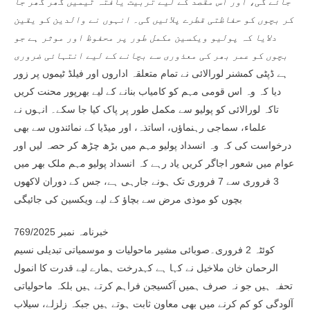
جائے گی، اور اس مقصد کے لیے تربیت یافتہ ٹیمیں گھر گھر جا
کر بچوں کو حفاظتی قطرے پلائیں گی۔ انہوں نے والدین کو یقین
دلایا کہ پولیو ویکسین مکمل طور پر محفوظ اور موثر ہے جو
بچوں کو عمر بھر کی معذوری سے بچانے کے لیے انتہائی ضروری
ہے
ڈپٹی کمشنر لورالائی نے تمام متعلقہ اداروں اور فیلڈ ٹیموں پر زور
دیا کہ وہ اس قومی مہم کو کامیاب بنانے کے لیے بھرپور محنت کریں
تاکہ لورالائی کو پولیو سے مکمل طور پر پاک کیا جا سکے۔ انہوں نے
علماء، سماجی رہنماؤں، اساتذہ، اور میڈیا کے نمائندوں سے بھی
درخواست کی کہ وہ انسداد پولیو مہم میں بڑھ چڑھ کر حصہ لیں اور
عوام میں شعور اجاگر کریں یاد رہے کہ انسداد پولیو مہم ملک بھر میں
3 فروری سے 7 فروری تک ہونے جارہی ہے، جس کے دوران لاکھوں
بچوں کو موذی مرض سے بچاؤ کے لیے ویکسین کی جائیگی
خبرنامہ نمبر 769/2025
کوئٹہ 2 فروری۔صوبائی مشیر ماحولیات و موسمیاتی تبدیلی نسیم
الرحمان خان ملاخیل نے کہا ہے کہدرخت ہمارے لیے قدرت کا انمول
تحفہ ہیں جو نہ صرف ہمیں آکسیجن فراہم کرتے ہیں بلکہ ماحولیاتی
آلودگی کو کم کرنے میں بھی معاون ثابت ہوتے ہیں جبکہ زلزلے، سیلاب