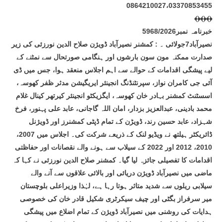
0864210027،03370853455
﴾﴿﴾﴿﴾﴿
خبرنامہ نمبر5968/2026
نصیرآباد7جولائی ۔ : کمشنر نصیرآباد ڈویژن صلاح الدین نورزئی کی زیر
صدارت ممکنہ مون سون بارشوں اور ہنگامی صورتحال سے نمٹنے کے
لیے پیشگی اقدامات کے حوالے سے اہم اجلاس منعقد ہوا، جس میں ڈی
آئی جی کامران نواز، سپرنٹنڈنگ انجینئر ایریگیشن مدثر ظفر کھوسہ،
اسسٹنٹ کمشنر بہادر خان کھوسہ، ایگزیکٹو انجینئر کیرتھر کینال غلام
محمد بادینی، عبدالعزیز بزدار، امان اللہ گاجانی، عابد علی پہنور، فرخ
شہزاد، عابد حسین رند، ڈویڑن کے تمام ڈپٹی کمشنرز اور ڈویژنل
ڈائریکٹر ہیلتھ نے ویڈیو لنک کے ذریعے شرکت کی۔ اجلاس میں 2007،
2010، 2012 اور 2022 کے سیلاب سے ہونے والے نقصانات اور حفاظتی
اقدامات کا تفصیلی جائزہ لیا گیا۔ کمشنر صلاح الدین نورزئی نے کہا کہ
ماضی میں نصیرآباد ڈویژن دریائی اور بالائی علاقوں سے آنے والے
سیلابی ریلوں سے شدید متاثر ہوتا رہا ہے، لہٰذا وزیراعلی بلوچستان
میر سرفراز بگٹی اور چیف سیکرٹری شکیل قادر خان کی خصوصی
ہدایات کی روشنی میں نصیرآباد ڈویژن کے تمام اضلاع میں پیشگی