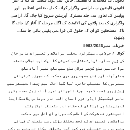
کالونی کے معاملات کا تفصیلی جائزہ لیتے ہوئے فیصلہ کیا گیا کہ غیر
قانونی قابضین سے اراضی واگزار کرانے کے لیے ضلعی انتظامیہ اور
پولیس کے تعاون سے جلد مشترکہ آپریشن شروع کیا جائے گا۔ اراضی
واگزاری کے بعد پلاٹوں کی الاٹمنٹ کے اگلے مرحلے کا آغاز کیا جائے گا
تاکہ مستحقین کو ان کے حقوق کی فراہمی یقینی بنائی جا سکے۔
﴾﴿﴾﴿﴾﴿
خبرنامہ نمبر5963/2026
کوئٹہ 7 جولائی ۔ سیکرٹری محکمہ مواصلات و تعمیرات بابر خان
کی زیرِ صدارت ڈپارٹمنٹل سب کمیٹی کا ایک اہم اجلاس منعقد
ہوا جس میں ضلع کچھی بولان ضلع سبی ضلع نصیر آباد ضلع
جعفرآباد اور ضلع صحبت پور میں محکمہ کے مجوزہ ترقیاتی
منصوبوں کا تفصیلی جائزہ لیا گیااجلاس میں چیف انجینئر سبی
زون زبیر احمد کھوسہ چیف انجینئر نصیر آباد زون محمد بشیر
ناصر ٹیکنیکل ایڈوائزر احسان اللہ خان دوتانی پلاننگ اینڈ
ڈویلپمنٹ پی اینڈ ڈی کے حکام اور متعلقہ ایگزیکٹو
انجینئرز نے شرکت کی اجلاس کے دوران ان اضل میں محکمہ
مواصلات و تعمیرات کے تحت مختلف سڑکوں سے متعلق ترقیاتی
منصوبوں پر تفصیلی غور کیا گیا متعلقہ حکام نے منصوبوں کی