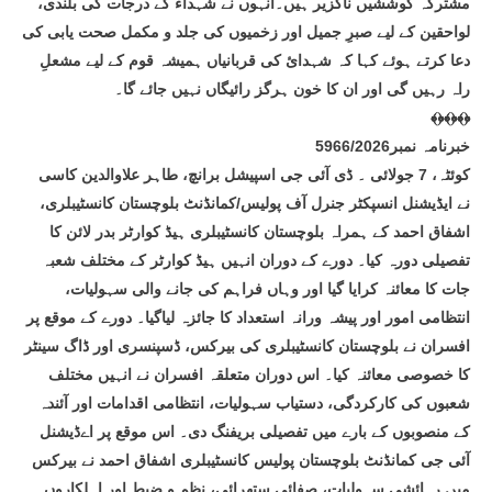
مشترکہ کوششیں ناگزیر ہیں۔انہوں نے شہداء کے درجات کی بلندی،
لواحقین کے لیے صبرِ جمیل اور زخمیوں کی جلد و مکمل صحت یابی کی
دعا کرتے ہوئے کہا کہ شہدائ کی قربانیاں ہمیشہ قوم کے لیے مشعلِ
راہ رہیں گی اور ان کا خون ہرگز رائیگاں نہیں جائے گا۔
﴾﴿﴾﴿﴾﴿
خبرنامہ نمبر5966/2026
کوئٹہ، 7 جولائی ۔ ڈی آئی جی اسپیشل برانچ، طاہر علاوالدین کاسی
نے ایڈیشنل انسپکٹر جنرل آف پولیس/کمانڈنٹ بلوچستان کانسٹیبلری،
اشفاق احمد کے ہمراہ بلوچستان کانسٹیبلری ہیڈ کوارٹر بدر لائن کا
تفصیلی دورہ کیا۔ دورے کے دوران انہیں ہیڈ کوارٹر کے مختلف شعبہ
جات کا معائنہ کرایا گیا اور وہاں فراہم کی جانے والی سہولیات،
انتظامی امور اور پیشہ ورانہ استعداد کا جائزہ لیاگیا۔ دورے کے موقع پر
افسران نے بلوچستان کانسٹیبلری کی بیرکس، ڈسپنسری اور ڈاگ سینٹر
کا خصوصی معائنہ کیا۔ اس دوران متعلقہ افسران نے انہیں مختلف
شعبوں کی کارکردگی، دستیاب سہولیات، انتظامی اقدامات اور آئندہ
کے منصوبوں کے بارے میں تفصیلی بریفنگ دی۔ اس موقع پر اےڈیشنل
آئی جی کمانڈنٹ بلوچستان پولیس کانسٹیبلری اشفاق احمد نے بیرکس
میں رہائشی سہولیات، صفائی ستھرائی، نظم و ضبط اور اہلکاروں