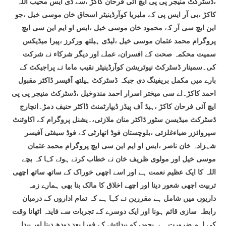
،ڈسٹرکٹ منیجر پی پی ایچ آئی فرحان کاکڑ ،سے ڈی ایس محیب اللہ
کاکڑ ،بی آر ایس پی کے ملیریا کوآرڈینیٹر اسحاق خان موسی خیل ،جو
این ایچ سی آر کے محمود خان موسی خیل ،ایس او ایم این سی ایچ
پروگرام محمد عثمان موسی خیل ،لیڈی ہیلتھ ورکرز ،پیرا میڈیکس
سمیت محکمہ صحت کے افسران، عملے اور دیگر شرکاء نے شرکت
کی۔سمینار ڈسٹرکٹ نیوٹریشن کوآرڈینیٹر نقیب ماما نے پراجیکٹ کے
بارے میں مکمل بریفینگ دی جبکہ ڈسٹرکٹ ہیلتھ آفیسر ڈاکٹر مقبول
احمد کاکڑ۔اے سی میختر اسرار احمد مندوخیل ،ڈسٹرکٹ منیجر پی پی
ایچ آئی فرحان کاکڑ ،ہیڈ آف پیڈز ڈیپارٹمنٹ ڈاکٹر حنیف دمڑ۔انچارج
ڈسٹرکٹ میڈیسن سٹور ڈاکٹر منان ملازئی،۔یشنل پروگرام کے اکاوئنٹ
سپروائزر ضیاءغلزئی ،بلوچستان فوڈ اتھارٹی کے فوڈ سیفٹی آفیسر
شہزادہ خان ناصر ،ایس او ایم این سی ایچ پروگرام محمد عثمان
موسی خیل اور مولوی ظریف خان نے خطاب کرتے ہوئے کہا کہ بچے
اللہ کا ایک عظیم نعمت ہے اور اسے اچھی خوراک کے ساتھ ساتھ اچھی
تربیت اچھی شعور دینا اور اچھے اخلاق کا مالک بنا بھی ہمارے زمہ
داریوں میں شامل ہے مقررین نے کہا ہے کہ تمام اداروں کے درمیان
رابطہ سازی قائم ہونا اور ایک دوسرے کے تجربات سے فایدہ اٹھانا وقت
کی اہم ضرورت ہے۔بچوں کو پیدائش کے فورا بعد دودھ دینا اور پیدا