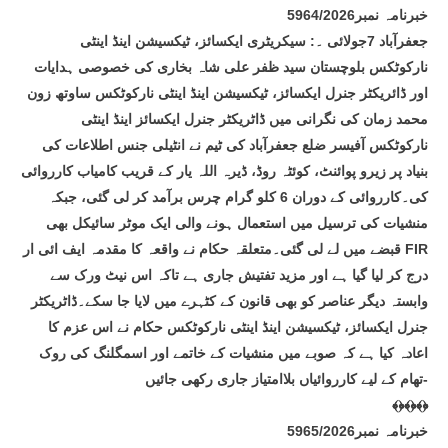
خبرنامہ نمبر5964/2026
جعفرآباد 7جولائی ۔: سیکریٹری ایکسائز، ٹیکسیشن اینڈ اینٹی
نارکوٹکس بلوچستان سید ظفر علی شاہ بخاری کی خصوصی ہدایات
اور ڈائریکٹر جنرل ایکسائز، ٹیکسیشن اینڈ اینٹی نارکوٹکس ساوتھ زون
محمد زمان کی نگرانی میں ڈاٹریکٹر جنرل ایکسائز اینڈ اینٹی
نارکوٹکس آفیسر ضلع جعفرآباد کی ٹیم نے انٹیلی جنس اطلاعات کی
بنیاد پر زیرو پوائنٹ، کوئٹہ روڈ، ڈیرہ اللہ یار کے قریب کامیاب کارروائی
کی۔کارروائی کے دوران 6 کلو گرام چرس برآمد کر لی گئی، جبکہ
منشیات کی ترسیل میں استعمال ہونے والی ایک موٹر سائیکل بھی
قبضے میں لے لی گئی۔متعلقہ حکام نے واقعہ کا مقدمہ ایف ائی ار FIR
درج کر لیا گیا ہے اور مزید تفتیش جاری ہے تاکہ اس نیٹ ورک سے
وابستہ دیگر عناصر کو بھی قانون کے کٹہرے میں لایا جا سکے۔ڈاٹریکٹر
جنرل ایکسائز، ٹیکسیشن اینڈ اینٹی نارکوٹکس حکام نے اس عزم کا
اعادہ کیا ہے کہ صوبے میں منشیات کے خاتمے اور اسمگلنگ کی روک
تھام کے لیے کارروائیاں بلاامتیاز جاری رکھی جائیں-
﴾﴿﴾﴿﴾﴿
خبرنامہ نمبر5965/2026