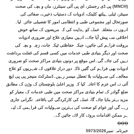
پی ڈی رجسٹر، ای پی آئی سینٹرز، ماں و بچے کی صحت (MNCH)
سینٹر، ٹیلی ہیلتھ کلینک، ادویات کے دستیاب ذخیرے، صفائی کی
صورتحال اور مجموعی طبی و انتظامی امور کا تفصیلی جائزہ لیا۔
انہوں نے متعلقہ عملے کو ہدایت کی کہ مریضوں کے ساتھ خوش
اخلاقی سے پیش آیا جائے، انہیں معیاری علاج اور ضروری ادویات
بروقت فراہم کی جائیں، جبکہ حفاظتی ٹیکہ جات، زچہ و بچہ کی
صحت اور دیگر بنیادی طبی خدمات میں کسی قسم کی غفلت برداشت
نہیں کی جائے گی۔اس موقع پر دونوں بنیادی مراکز صحت کو ضروری
ادویات بھی فراہم کی گئیں تاکہ دور دراز علاقوں کے شہریوں کو علاج
معالجے کی سہولیات بلا تعطل میسر رہیں۔ڈسٹرکٹ منیجر پی پی ایچ
آئی نے اس عزم کا اعادہ کیا کہ وزیر اعلیٰ بلوچستان کے وژن کے مطابق
ضلع گوادر کے تمام بنیادی مراکز صحت میں طبی خدمات کے معیار کو
مزید بہتر بنایا جائے گا، عملے کی کارکردگی کی باقاعدہ نگرانی جاری
رہے گی اور عوام کو صحت کی بہترین سہولیات کی فراہمی کے لیے
ہر ممکن اقدامات بروئے کار لائے جائیں گے۔
﴾﴿﴾﴿﴾﴿
خبرنامہ نمبر5973/2026