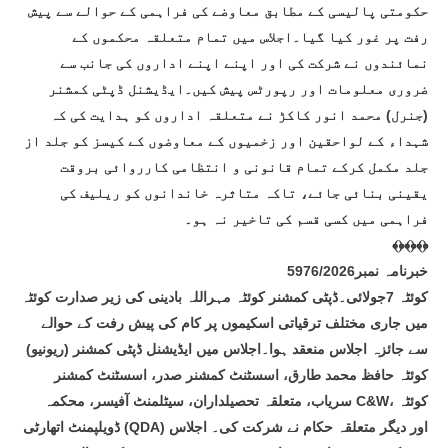
حکومتی پالیسی کے مطابق معاوضے کی فراہمی کے حوالے سے پیش
رفت پر غور کیا گیا۔اجلاس میں تمام متعلقہ محکموں کے
نمائندوں نے شرکت کی اور اپنے اپنے اداروں کی جانب سے
ضروری معلومات اور رپورٹس پیش کیں۔ایڈیشنل ڈپٹی کمشنر
(جنرل) محمد انور کاکڑ نے متعلقہ اداروں کو ہدایت کی کہ
شہداء کے لواحقین اور زخمیوں کے معاوضوں کے کیسز کو جلد از
جلد مکمل کرکے تمام قانونی و انتظامی کارروائی بروقت
یقینی بنائی جائے، تاکہ متاثرہ خاندانوں کو ریلیف کی
فراہمی میں کسی قسم کی تاخیر نہ ہو۔
﴾﴿﴾﴿﴾﴿
خبرنامہ نمبر5976/2026
کوئٹہ 7جولائی۔ڈپٹی کمشنر کوئٹہ مہراللہ بادینی کی زیر صدارت کوئٹہ
میں جاری مختلف ترقیاتی اسکیموں پر کام کی پیش رفت کے حوالے
سے جائزہ اجلاس منعقد ہوا۔اجلاس میں ایڈیشنل ڈپٹی کمشنر (ریونیو)
کوئٹہ حافظ محمد طارق، اسسٹنٹ کمشنر صدر، اسسٹنٹ کمشنر
سریاب، متعلقہ تحصیلداران، سیٹلمنٹ آفیسر، محکمہ C&W، کوئٹہ
ڈویلپمنٹ اتھارٹی (QDA) اور دیگر متعلقہ حکام نے شرکت کی۔ اجلاس