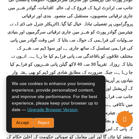
جانب سے ٹرانزٹ ٹریڈ کے فروغ کے لیے حالیہ اقدامات، گوادر شہر میں
جاری ترقیاتی منصوبوں، مستقبل کی منصوبہ بندی اور ترقیاتی
پروگراموں پر تفصیلی تبادلہ خیال کیا گیا۔ڈائریکٹر جنرل جی ڈی اے نے
چیئرمین گوادر پورٹ کو شہر میں جاری ترقیاتی سرگرمیوں اور بنیادی
سہولیات کی فراہمی کے حوالے سے بتایا کہ اس وقت گوادر میں پانی
کی فراہمی تسلسل کے ساتھ جاری ہے اور سوڈ ڈیم سے شہر کے
مختلف علاقوں کو باقاعدگی سے پانی فراہم کیا جا رہا ہے۔ انہوں نے
بتایا کہ روزانہ تقریباً 30 سے 40 لاکھ گیلن پانی شہریوں کو فراہم کیا
جا رہا ہے، جبکہ ضرورت کے مطابق شادی کور ڈیم کو بھی ہفتہ وار
بنیادوں پر آپریشنل کیا جاتا ہے۔انہوں نے مزید بتایا کہ پانی کی فراہمی
We use cookies to enhance your browsing
کے آپریشنل اور مینٹیننس اخراجات کی مد میں صوبائی حکومت کی
experience, provide personalized content,
جانب سے فراہم کی جانے والی گرانٹ موجودہ ضروریات کے مقابلے
and improve site performance. For the best
experience, please keep your browser up to
میں ناکافی ہے، جس کے باعث مستقبل میں مالی مشکلات کا سامنا ہو
date —
Upgrade Browser Version
.
سکتا ہے۔چیئرمین گوادر پورٹ، جو وزیراعلیٰ بلوچستان کے کوآرڈینیٹر
برائے پانی و بجلی بحران کی ذمہ داریاں بھی انجام دے رہے ہیں، نے کہا
Accept
Reject
کہ پانی کے اس اہم مسئلے کے حل کے لیے جلد ایک خصوصی اجلاس
منعقد کیا جائے گا اور اس معاملے کو صوبائی حکومت کے اعلیٰ حکام کے