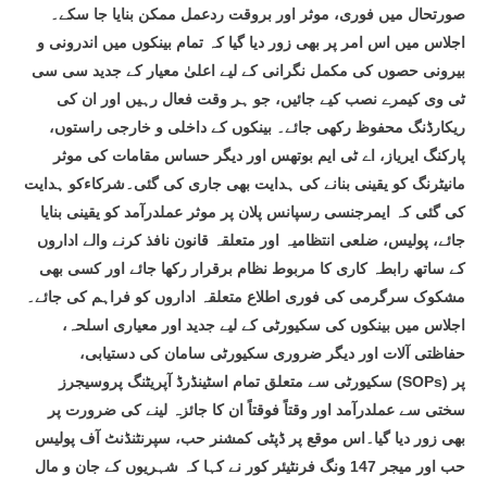
صورتحال میں فوری، موثر اور بروقت ردعمل ممکن بنایا جا سکے۔
اجلاس میں اس امر پر بھی زور دیا گیا کہ تمام بینکوں میں اندرونی و
بیرونی حصوں کی مکمل نگرانی کے لیے اعلیٰ معیار کے جدید سی سی
ٹی وی کیمرے نصب کیے جائیں، جو ہر وقت فعال رہیں اور ان کی
ریکارڈنگ محفوظ رکھی جائے۔ بینکوں کے داخلی و خارجی راستوں،
پارکنگ ایریاز، اے ٹی ایم بوتھس اور دیگر حساس مقامات کی موثر
مانیٹرنگ کو یقینی بنانے کی ہدایت بھی جاری کی گئی۔شرکاءکو ہدایت
کی گئی کہ ایمرجنسی رسپانس پلان پر موثر عملدرآمد کو یقینی بنایا
جائے، پولیس، ضلعی انتظامیہ اور متعلقہ قانون نافذ کرنے والے اداروں
کے ساتھ رابطہ کاری کا مربوط نظام برقرار رکھا جائے اور کسی بھی
مشکوک سرگرمی کی فوری اطلاع متعلقہ اداروں کو فراہم کی جائے۔
اجلاس میں بینکوں کی سکیورٹی کے لیے جدید اور معیاری اسلحہ،
حفاظتی آلات اور دیگر ضروری سکیورٹی سامان کی دستیابی،
سکیورٹی سے متعلق تمام اسٹینڈرڈ آپریٹنگ پروسیجرز (SOPs) پر
سختی سے عملدرآمد اور وقتاً فوقتاً ان کا جائزہ لینے کی ضرورت پر
بھی زور دیا گیا۔اس موقع پر ڈپٹی کمشنر حب، سپرنٹنڈنٹ آف پولیس
حب اور میجر 147 ونگ فرنٹیئر کور نے کہا کہ شہریوں کے جان و مال