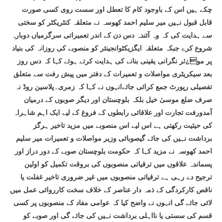
چکے ہیں اس کے باوجود کام کا تعطل اور سست روی کسی صورت
قابل قبول نہیں میر سلیم احمد کھوسہ نے متعلقہ کنٹریکٹر کو سختی
سے ہدایت کی کہ وہ آئندہ دس دن کے اندر تعمیراتی سرگرمیاں دوبارہ
شروع کرے جبکہ متعلقہ ایگزیکٹوانجینئر کو منصوبے کی روزانہ کی بنیاد
پر مو¿ثر نگرانی یقینی بنانے کی ہدایت کرتے ہوئے کہا کہ دس روز
بعد سیکریٹری مواصلات و تعمیرات کے دفتر میں پیش رفت سے متعلق
تفصیلی رپورٹ جمع کرائی جائےانہوں نے کہا کہ زمری۔پلاسین روڈ نہ
صرف ضلع موسیٰ خیل بلکہ بلوچستان اور دیگر صوبوں کے درمیان
آمدورفت تجارت اور علاقائی رابطوں کے فروغ کے لیے ایک اہم شاہراہ
کی حیثیت رکھتی ہے اس لیے اس منصوبے میں مزید تاخیر ہرگز
برداشت نہیں کی جائے گیصوبائی وزیر مواصلات و تعمیرات میر سلیم
احمد کھوسہ نے مزید کہا کہ حکومت بلوچستان صوبے کے دور دراز اور
پسماندہ علاقوں میں ترقیاتی منصوبوں کی بروقت تکمیل کو اولین
ترجیح دے رہی ہے ترقیاتی منصوبوں میں غیر ضروری تاخیر غفلت یا
ناقص کارکردگی کے ذمہ دار عناصر کے خلاف سخت کارروائی عمل میں
لائی جائے گی انہوں نے واضح کیا کہ عوامی مفاد کے منصوبوں پر کسی
قسم کی سستی یا نااہلی برداشت نہیں کی جائے گی اور صوبے کو