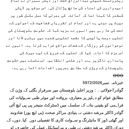
ریکروٹمنٹ کمیٹی عبدالرزاق خجک اور دیگر ممبران نے تمام
امیدواروں کی اسناد کی جانچ پڑتال کی۔ اس موقع پر ڈپٹی
کمشنر کا کہنا تھا کہ اساتذہ کی بھرتی کا عمل مکمل طور پر
میرٹ پر مبنی ہے اور تمام تر تقرریاں شفافیت کے اصولوں کے
تحت کی جا رہی ہیں انہوں نے مزید کہا کہ حکومتِ بلوچستان کی
تعلیم دوست پالیسی کا مقصد تعلیمی شعبے میں بہتری لانا اور
نوجوانوں کو روزگار کے شفاف مواقع فراہم کرنا ہے۔ انہوں نے
اس عزم کا اعادہ کیا کہ تعلیم کے فروغ کے لیے میرٹ کی
پاسداری ناگزیر ہے، اور ضلعی انتظامیہ اس سلسلے میں حکومتِ
بلوچستان کے ویژن کے مطابق بھرپور اقدامات اٹھا رہی ہے۔
﴾﴿﴾﴿﴾﴿
خبرنامہ نمبر5972/2026
گوادر7جولائی ۔ : وزیر اعلیٰ بلوچستان میر سرفراز بگٹی کے وژن کے
مطابق عوام کو دہلیز پر معیاری، بروقت اور موثر طبی سہولیات کی
فراہمی کو یقینی بنانے کے سلسلے میں ڈسٹرکٹ منیجر پی پی ایچ آئی
گوادر ڈاکٹر مرشد دشتی نے بنیادی مراکز صحت (بی ایچ یوز) شادوبند
اور گھٹی ڈور کا مانیٹرنگ و سہولت کاری کا تفصیلی دورہ کیا۔دورے کے
دوران ڈاکٹر مرشد دشتی نے طبی و پیرامیڈیکل عملے کی حاضری، او