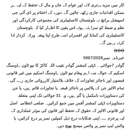
کار میں مزید بہتری لانے اور عوام کے جان و مال کے تحفظ کے لیے ہر
ممکن اقدامات جاری رکھے جائیں گے۔دورے کے اختتام پر ڈی آئی جی
اسپیشل برانچ نے بلوچستان کانسٹیبلری کی مجموعی کارکردگی اور
نظم و ضبط کو سراہتے ہوئے اس یقین کا اظہار کیا کہ بلوچستان
کانسٹیبلری کی کمانڈ اور افسران اسے طرح اپنا پیشہ ورانہ کردار ادا
کرتے رہیں گے۔
﴾﴿﴾﴿﴾﴿
خبرنامہ نمبر5967/2026
گوادر 7جولائی ۔ ڈپٹی کمشنر گوادر نقیب اللہ کاکڑ کا نیو ٹاون ہاوسنگ
اسکیم کے حوالے سے اہم پیغام نیو ٹاون ہاوسنگ اسکیم میں غیر قانونی
قبضوں اور ناجائز تجاوزات کے خلاف بلاامتیاز کارروائی جاری رہے گی۔
تمام الاٹیز جن کے پلاٹس پر ناجائز قبضہ یا تجاوزات قائم ہیں، یا جن
کی دستاویزات نامکمل یا گم ہیں، وہ 31 جولائی تک اپنی متعلقہ
دستاویزات ڈپٹی کمشنر آفس میں جمع کرائیں۔ ضلعی انتظامیہ اصل
اور قانونی الاٹیز کے حقوق کے تحفظ اور قانون کی موثر عملداری کے
لیے پرعزم ہے۔اپنی شکایات درج ذیل کمپلین نمبر پر درج کرائیں، یا
واٹس ایپ نمبر پر وائس میسج بھیج دیں۔