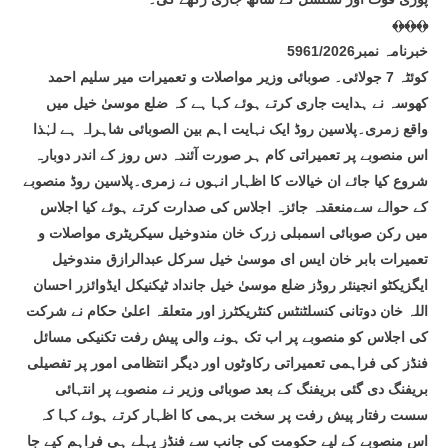
﴾﴿﴾﴿﴾﴿
خبرنامہ نمبر5961/2026
کوئٹہ 7 جولائی۔ صوبائی وزیر مواصلات و تعمیرات میر سلیم احمد
کھوسہ نے ہدایت جاری کرتے ہوئے کہا ہے کہ ضلع موسیٰ خیل میں
واقع زمری۔پلاسین روڈ ایک نہایت اہم بین الصوبائی شاہراہ ہے لہٰذا
اس منصوبے پر تعمیراتی کام ہر صورت آئندہ دس روز کے اندر دوبارہ
شروع کیا جائے ان خیالات کا اظہار انہوں نے زمری۔پلاسین روڈ منصوبے
کے حوالے سےمنعقدہ جائزہ اجلاس کی صدارت کرتے ہوئے کیا اجلاس
میں رکن صوبائی اسمبلی زرک خان مندوخیل سیکریٹری مواصلات و
تعمیرات بابر خان ایس ای موسیٰ خیل سرکل عبدالرازق مندوخیل
ایگزیکٹو انجینئر روڈز ضلع موسیٰ خیل جانداد ٹیکنیکل ایڈوائزر احسان
اللہ خان دوتانی کنسلٹنٹس کنٹریکٹرز اور متعلقہ اعلیٰ حکام نے شرکت
کی اجلاس کو منصوبے پر اب تک ہونے والی پیش رفت تکنیکی مسائل
فنڈز کی فراہمی تعمیراتی رکاوٹوں اور دیگر انتظامی امور پر تفصیلی
بریفنگ دی گئی بریفنگ کے بعد صوبائی وزیر نے منصوبے پر انتہائی
سست رفتار پیش رفت پر سخت برہمی کا اظہار کرتے ہوئے کہا کہ
اس منصوبے کے لیے حکومت کی جانب سے فنڈز پہلے ہی فراہم کیے جا