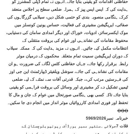
حفاظتی اقدامات کو یقینی بنایا جائے۔انہوں نے تمام ڈپٹی کمشنرز کو
ہدایت کی کہ ایس ایس پیز کے ہمراہ ضلعی سطح پر اجلاس منعقد
کرکے ہنگامی منصوبہ بندی کو حتمی شکل دیں، سیلابی گزرگاہوں کی
صفائی، ایریگیشن مشینری کی فعالیت، حساس یونین کونسلز میں
موک ایکسرسائز، ادویات، خوراک اور دیگر امدادی سامان کی دستیابی،
محفوظ مقامات کی نشاندہی اور عوام کی بروقت منتقلی کے
انتظامات مکمل کیے جائیں۔ انہوں نے مزید ہدایت کی کہ ممکنہ سیلاب
کے دوران ایریگیشن سمیت تمام متعلقہ محکموں کے درمیان موثر
رابطہ برقرار رکھا جائے، جہاں حفاظتی کٹس لگانے کی ضرورت ہو ان
مقامات کی نشاندہی کی جائے، سوشل ویلفیئر ڈیپارٹمنٹ این جی اوز
کی فہرستیں مرتب کرے، جبکہ قدرتی آفات سے نمٹنے کے لیے ضلعی
ٹیمیں تشکیل دے کر مشینری اور وسائل کی بروقت فراہمی کو یقینی
بنایا جائے تاکہ کسی بھی ہنگامی صورتحال میں عوام کے جان و مال کا
تحفظ اور فوری امدادی کارروائیاں موثر انداز میں انجام دی جا سکیں۔
﴾﴿﴾﴿﴾﴿
خبرنامہ نمبر5969/2026
قلات 7جولائی ۔سنئیر ممبر بورڈآف ریونیوبلوچستان کے
احکامات کی روشنی میں ریونیو ریکارڈ درست رکھنے اور