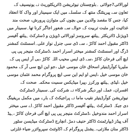
لورالائی7جولائی ۔بلوچستان نیوٹریشن ڈائریکٹوریٹ نے یونیسیف کے
تعاون سے پیرینٹنگ منتھ کے سلسلے میں ایک سیمینار اور واک کا انعقاد
کیا، جس کا مقصد والدین میں بچوں کی متوازن پرورش، صحت مند
غذائیت اور مثبت تربیت کے حوالے سے شعور اجاگر کرنا تھا۔سمینار میں
ڈویژنل ڈائریکٹر ہیلتھ سروسز لورالائی ڈویژن و ڈسٹرکٹ ہیلتھ آفیسر
ڈاکٹر مقبول احمد کاکڑ ، سے ڈی سی جنرل نواز علی۔اسسٹنٹ کمشنر
ڈرگ اور اسسٹنٹ کمشنر میختر اسرار احمد ،ڈسٹرکٹ منیجر پی پی
ایچ آئی فرحان کاکڑ ،سے ڈی ایس محیب اللہ کاکڑ ،بی آر ایس پی کے
ملیریا کوآرڈینیٹر اسحاق خان موسی خیل ،جو این ایچ سی آر کے محمود
خان موسی خیل ،ایس او ایم این سی ایچ پروگرام محمد عثمان موسی
خیل ،لیڈی ہیلتھ ورکرز ،پیرا میڈیکس سمیت محکمہ صحت کے
افسران، عملے اور دیگر شرکاء نے شرکت کی۔سمینار ڈسٹرکٹ
نیوٹریشن کوآرڈینیٹر نقیب ماما نے پراجیکٹ کے بارے میں مکمل بریفینگ
دی جبکہ ڈسٹرکٹ ہیلتھ آفیسر ڈاکٹر مقبول احمد کاکڑ۔اے سی میختر
اسرار احمد مندوخیل ،ڈسٹرکٹ منیجر پی پی ایچ آئی فرحان کاکڑ ،ہیڈ
آف پیڈز ڈیپارٹمنٹ ڈاکٹر حنیف دمڑ۔انچارج ڈسٹرکٹ میڈیسن سٹور
ڈاکٹر منان ملازئی،۔یشنل پروگرام کے اکاوئنٹ سپروائزر ضیاء غلزئی