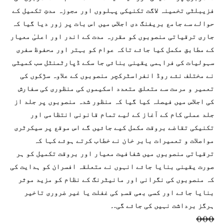
فزیبلٹی تخمینہ لاگت تکنیکی پہلووں اور مجوزہ مدتِ تکمیل کے
حوالے سے جامع بریفنگ دی اجلاس میں اس بات پر زور دیا گیا کہ
جاری ترقیاتی منصوبوں کو مقررہ مدت کے اندر اور اعلیٰ معیار
کے مطابق مکمل کیا جائے تاکہ عوام کو بہتر اور محفوظ سفری
سہولیات کی فراہمی یقینی بنائی جا سکے ڈپارٹمنٹل سب کمیٹی
نے مختلف نئے روڈ انفراسٹرکچر منصوبوں کے علاوہ سڑکوں کی
تعمیر و مرمت سے متعلق متعدد اسکیموں کی منظوری کی سفارش
کی اجلاس میں فیصلہ کیا گیا کہ منظور شدہ منصوبوں پر جلد از
جلد عملی کام کے آغاز کے لیے تمام قانونی انتظامی اور
تکنیکی تقاضے بروقت مکمل کیے جائیں گے اس موقع پر سیکرٹری
مواصلات و تعمیرات بابر خان نے خطاب کرتے ہوئے کہا کہ
ترقیاتی منصوبوں میں شفافیت معیار اور بروقت تکمیل کو ہر
صورت یقینی بنایا جائے انہوں نے متعلقہ افسران کو ہدایت کی
کہ منصوبوں کی نگرانی اور مانیٹرنگ کے نظام کو مزید موثر
بنایا جائے اور کسی بھی قسم کی غفلت یا غیر ضروری تاخیر
ہرگز برداشت نہیں کی جائے گی.۔
﴾﴿﴾﴿﴾﴿