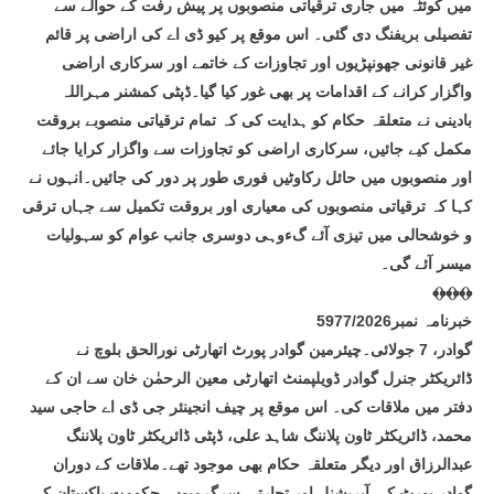
میں کوئٹہ میں جاری ترقیاتی منصوبوں پر پیش رفت کے حوالے سے
تفصیلی بریفنگ دی گئی۔ اس موقع پر کیو ڈی اے کی اراضی پر قائم
غیر قانونی جھونپڑیوں اور تجاوزات کے خاتمے اور سرکاری اراضی
واگزار کرانے کے اقدامات پر بھی غور کیا گیا۔ڈپٹی کمشنر مہراللہ
بادینی نے متعلقہ حکام کو ہدایت کی کہ تمام ترقیاتی منصوبے بروقت
مکمل کیے جائیں، سرکاری اراضی کو تجاوزات سے واگزار کرایا جائے
اور منصوبوں میں حائل رکاوٹیں فوری طور پر دور کی جائیں۔انہوں نے
کہا کہ ترقیاتی منصوبوں کی معیاری اور بروقت تکمیل سے جہاں ترقی
و خوشحالی میں تیزی آئے گءوہی دوسری جانب عوام کو سہولیات
میسر آئے گی۔
﴾﴿﴾﴿﴾﴿
خبرنامہ نمبر5977/2026
گوادر، 7 جولائی۔چیئرمین گوادر پورٹ اتھارٹی نورالحق بلوچ نے
ڈائریکٹر جنرل گوادر ڈویلپمنٹ اتھارٹی معین الرحمٰن خان سے ان کے
دفتر میں ملاقات کی۔ اس موقع پر چیف انجینئر جی ڈی اے حاجی سید
محمد، ڈائریکٹر ٹاون پلاننگ شاہد علی، ڈپٹی ڈائریکٹر ٹاون پلاننگ
عبدالرزاق اور دیگر متعلقہ حکام بھی موجود تھے۔ملاقات کے دوران
گوادر پورٹ کی آپریشنل اور تجارتی سرگرمیوں، حکومت پاکستان کی