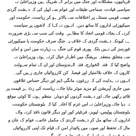
قربانیوں، مشکلات اور جنگ میں برابر کے شریک ہیں وزیراعلیٰ نے
سیاسی قیادت، سماجی طبقات اور عوام سے اپیل کی کہ دہشت گردی
جیسے قومی مسئلے پر اختلافات سے بالاتر ہو کر ریاست، حکومت اور
سیکیورٹی اداروں کا ساتھ دیں۔ انہوں نے کہا کہ لاشوں پر سیاست
کرنے کے بجائے قومی اتحاد کا مظاہرہ وقت کی سب سے بڑی ضرورت
ہے کیونکہ دہشت گردی کے خلاف یہ جنگ صرف حکومت یا سیکیورٹی
فورسز کی نہیں بلکہ پوری قوم کی جنگ ہے زیارت میں امن و امان
سے متعلق منعقدہ بریفنگ میں اظہار خیال کرتے ہوئے وزیراعلیٰ نے
واضح کیا کہ فتنہ الخوارج، فتنہ الہندوستان اور ان کے تمام سہولت
کاروں کے خلاف بلاامتیاز اور فیصلہ کن کارروائیاں جاری رہیں گی۔
انہوں نے ہدایت کی کہ زرغون، مانگی ڈیم اور دیگر حساس علاقوں
میں جاری آپریشن کو مزید موثر بنایا جائے، ریاست کی رٹ ہر قیمت پر
قائم رکھی جائے اور دہشت گردوں کو دوبارہ منظم ہونے کا کوئی موقع
نہ دیا جائے وزیراعلیٰ نے اس عزم کا اعادہ کیا کہ بلوچستان حکومت،
بلوچستان پولیس، لیویز، فرنٹیئر کور اور دیگر قانون نافذ کرنے والے
اداروں کے ساتھ مل کر دہشت گردی کے مکمل خاتمے، عوام کے جان و
مال کے تحفظ اور صوبے میں پائیدار امن کے قیام تک اپنی کارروائیاں
پوری قوت اور تسلسل کے ساتھ جاری رکھے گی۔