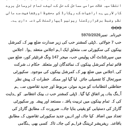
انتظامیہ قلات عوامی مسائل کے حل کے لیئے تمام تروسائل بروے
کار لارہی ہے اراضیات کے ریکارڈ کو محفوظ اورشفافیت سے مالی
نظم وضبط برقراررکھنا ریونیو ڈیپارٹمنٹ کی ذمہ داری ہے۔
﴾﴿﴾﴿﴾﴿
خبرنامہ نمبر5970/2026
حب 7 جولائی ۔ڈپٹی کمشنر حب کی زیر صدارت ضلع بھر کے کمرشل
بینکوں کی سکیورٹی سے متعلق ایک اہم اجلاس منعقد ہوا۔ اجلاس
میں سپرنٹنڈنٹ آف پولیس حب، میجر 147 ونگ فرنٹیئر کور، ضلع میں
قائم تمام کمرشل بینکوں کے نمائندگان اور متعلقہ حکام نے شرکت
کی۔اجلاس میں ضلع بھر کے کمرشل بینکوں کی موجودہ سکیورٹی
صورتحال کا تفصیلی جائزہ لیا گیا اور ممکنہ خطرات کے پیش نظر
حفاظتی انتظامات کو مزید موثر، مربوط اور جدید تقاضوں سے ہم
آہنگ بنانے پر اتفاق کیا گیا۔ ڈپٹی کمشنر حب نے بینک انتظامیہ کو ہدایت
کی کہ تمام بینکوں میں تربیت یافتہ، مستعد اور پیشہ ور سکیورٹی
گارڈز کی دستیابی کو یقینی بنایا جائے، ضرورت کے مطابق گارڈز کی
تعداد میں اضافہ کیا جائے اور انہیں جدید سکیورٹی تقاضوں کے مطابق
باقاعدہ ریفریشر ٹریننگ فراہم کی جائے تاکہ کسی بھی ہنگامی