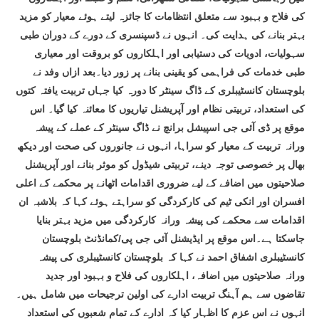
کی فلاح و بہبود سے متعلق انتظامات کا جائزہ لیتے ہوئے معیار کو مزید
بہتر بنانے کی ہدایت کی۔ انہوں نے ڈسپنسری کے دورے کے دوران طبی
سہولیات، ادویات کی دستیابی اور اہلکاروں کو بروقت اور معیاری
طبی خدمات کی فراہمی کو یقینی بنانے پر زور دیا۔بعد ازاں وفد نے
بلوچستان کانسٹیبلری کے ڈاگ سینٹر کا دورہ کیا جہاں تربیت یافتہ کتوں
کی استعداد، تربیتی نظام اور آپریشنل تیاریوں کا معائنہ کیا گیا۔ اس
موقع پر ڈی آئی جی اسپیشل برانچ نے ڈاگ سینٹر کے عملے کے پیشہ
ورانہ تربیت کے معیار کو سراہا، انہوں نے جانوروں کی صحت اور دیکھ
بھال پر خصوصی توجہ دینے، تربیتی شیڈول کو موثر بنانے اور آپریشنل
صلاحیتوں میں اضافے کے لیے ضروری اقدامات اٹھانے پر محکمے کے اعلی
افسران اور انکی ٹیم کی کارکردگی کو سراہتے ہوئے کہا کہ بلاشبہ ان
اقدامات سے محکمے کی پیشہ ورانہ کارکردگی میں مزید بہتر بنایا
جاسکتا ہے۔اس موقع پر ایڈیشنل آئی جی پی/کمانڈنٹ بلوچستان
کانسٹیبلری اشفاق احمد نے کہا کہ بلوچستان کانسٹیبلری کی پیشہ
ورانہ صلاحیتوں میں اضافہ، اہلکاروں کی فلاح و بہبود اور جدید
تقاضوں سے ہم آہنگ تربیت ادارے کی اولین ترجیحات میں شامل ہیں۔
انہوں نے اس عزم کا اظہار کیا کہ ادارے کے تمام شعبوں کی استعداد