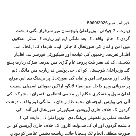
خبرنامہ نمبر5960/2026
زیارت ، 7 جولائی ۔وزیراعلیٰ بلوچستان میر سرفراز بگٹی دہشت
گردی کے حالیہ واقعے کے بعد مانگی ڈیم اور زیارت کے متاثرہ علاقوں
میں امن و امان کی صورتحال کا جائزہ لینے، شہداء کے اہلخانہ سے
اظہار تعزیت، زخمیوں کی عیادت اور سیکیورٹی فورسز سے اظہار
یکجہتی کے لیے بغیر بلٹ پروف عام گاڑی میں بذریعہ سڑک زیارت پہنچ
گئے وزیراعلیٰ بلوچستان کو آئی جی پولیس نے زیارت میں مانگی ڈیم
واقعہ اور مجموعی امن و امان کی صورتحال پر بریفنگ دی اس موقع
پر صوبائی وزیر داخلہ میر ضیاء لانگو، اراکین صوبائی اسمبلی سمیت
اعلیٰ سول و عسکری حکام اور مقامی انتظامی افسران نے شرکت کی
آئی جی پولیس بلوچستان محمد طاہر خان نے مانگی ڈیم واقعہ، دہشت
گردوں کے خلاف جاری آپریشن، سیکیورٹی صورتحال اور آئندہ کی
حکمت عملی پر تفصیلی بریفنگ دی۔ وزیراعلیٰ نے ہدایت کی کہ
دہشت گردوں اور ان کے سہولت کاروں کے خلاف جاری آپریشن کو ہر
صورت منطقی انجام تک پہنچایا جائے، ریاست دشمن عناصر کو دوبارہ