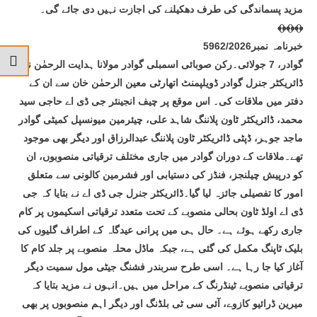
مزید پسماندگی کی طرف دھکیلنے کی اجازت نہیں دی جائے گی۔
﴾﴿﴾﴿﴾﴿
خبرنامہ نمبر5962/2026
گوادر، 7 جولائی۔رکن صوبائی اسمبلی گوادر مولانا ہدایت الرحمٰن نے
ڈائریکٹر جنرل گوادر ڈویلپمنٹ اتھارٹی معین الرحمٰن خان سے ان کے
دفتر میں ملاقات کی۔ اس موقع پر چیف انجینئر جی ڈی اے حاجی سید
محمد، ڈائریکٹر ٹاون پلاننگ شاہد علی، چیئرمین میونسپل کمیٹی گوادر
ماجد جوہر، ڈپٹی ڈائریکٹر ٹاون پلاننگ عبدالرزاق اور دیگر بھی موجود
تھے۔ملاقات کے دوران گوادر میں جاری مختلف ترقیاتی منصوبوں، ان
کو درپیش چیلنجز، فنڈز کی دستیابی اور فشرمین کالونی سے متعلق
امور کا تفصیلی جائزہ لیا گیا۔ڈائریکٹر جنرل جی ڈی اے نے بتایا کہ جی
ڈی اے اولڈ ٹاون بحالی منصوبے کے تحت متعدد ترقیاتی اسکیموں پر کام
جاری رکھے ہوئے ہے۔ حال ہی میں پرانی عیدگاہ کے اطراف گلیوں کی
بلیک ٹاپنگ مکمل کی گئی ہے، جبکہ ماڈل محلہ منصوبے پر جلد کام کا
آغاز کیا جا رہا ہے۔ اسی طرح سربندر فشنگ جیٹی مول سمیت دیگر
ترقیاتی منصوبے ٹینڈرنگ کے مراحل میں ہیں۔انہوں نے مزید بتایا کہ
میرین ڈرائیو کازوے، آئی سی ٹی بلڈنگ اور دیگر اہم منصوبوں پر بھی