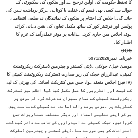
کا تحفظ حکومت کی اولین ترجیح ہے اور بینکوں کی سکیورٹی کے
حوالے سے کسی بھی قسم کی غفلت یا کوتاہی ہرگز برداشت نہیں کی
جائے گی۔اجلاس کے اختتام پر بینکوں کے نمائندگان نے ضلعی انتظامیہ،
پولیس اور فرنٹیئر کور کے ساتھ مکمل تعاون کی یقین دہانی کراتے
ہوئے اجلاس میں جاری کردہ ہدایات پر موثر عملدرآمد کے عزم کا
اظہار کیا۔
﴾﴿﴾﴿﴾﴿
خبرنامہ نمبر5971/2026
موسیٰ خیل7 جولائی ۔ڈپٹی کمشنر و چیئرمین ڈسٹرکٹ ریکروٹمنٹ
کمیٹی، عبدالرزاق خجک کی زیرِ صدارت ڈسٹرکٹ ریکروٹمنٹ کمیٹی کا
اجلاس منعقد ہوا، جس میں کنٹریکٹ اساتذہ کی بھرتی کے لیے (فیز IV)
کے ٹیسٹ اور انٹرویوز کا عمل مکمل کیا گیا اجلاس میں ڈسٹرکٹ
ریکروٹمنٹ کمیٹی کے تمام ممبران نے شرکت کی۔ اس موقع پر
کنٹریکٹ پر بھرتی ہونے والے اساتذہ نے کمیٹی کے سامنے پیش
ہو کر اپنی تعلیمی اسناد اور دیگر متعلقہ دستاویزات جمع
کروائیں، جبکہ کمیٹی نے امیدواروں کی جانب سے دائر کیے گئے
اعتراضات کو بھی غور سے سنا۔ڈپٹی کمشنر و چیئرمین ڈسٹرکٹ