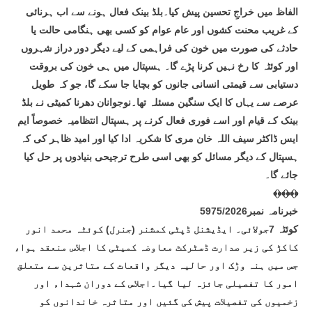
الفاظ میں خراجِ تحسین پیش کیا۔بلڈ بینک فعال ہونے سے اب ہرنائی
کے غریب محنت کشوں اور عام عوام کو کسی بھی ہنگامی حالت یا
حادثے کی صورت میں خون کی فراہمی کے لیے دیگر دور دراز شہروں
اور کوئٹہ کا رخ نہیں کرنا پڑے گا۔ ہسپتال میں ہی خون کی بروقت
دستیابی سے قیمتی انسانی جانوں کو بچایا جا سکے گا، جو کہ طویل
عرصے سے یہاں کا ایک سنگین مسئلہ تھا۔نوجوانان دھرنا کمیٹی نے بلڈ
بینک کے قیام اور اسے فوری فعال کرنے پر ہسپتال انتظامیہ خصوصاً ایم
ایس ڈاکٹر سیف اللہ خان مری کا شکریہ ادا کیا اور امید ظاہر کی کہ
ہسپتال کے دیگر مسائل کو بھی اسی طرح ترجیحی بنیادوں پر حل کیا
جائے گا۔
﴾﴿﴾﴿﴾﴿
خبرنامہ نمبر5975/2026
کوئٹہ 7جولائی۔ ایڈیشنل ڈپٹی کمشنر (جنرل) کوئٹہ محمد انور
کاکڑ کی زیر صدارت ڈسٹرکٹ معاوضہ کمیٹی کا اجلاس منعقد ہوا،
جس میں ہنہ وڑک اور حالیہ دیگر واقعات کے متاثرین سے متعلق
امور کا تفصیلی جائزہ لیا گیا۔اجلاس کے دوران شہداء اور
زخمیوں کی تفصیلات پیش کی گئیں اور متاثرہ خاندانوں کو