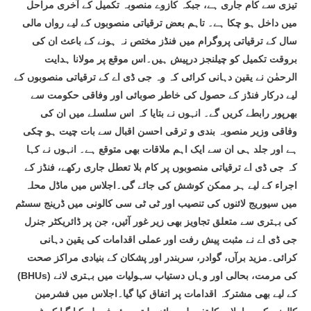
تیزی سے کام جاری ہے، جبکہ کازوے منصوبہ تکمیل کے آخری مراحل
میں داخل ہو چکا ہے۔ تاہم بعض ترقیاتی منصوبوں کے لیے رواں مالی
سال کے ترقیاتی پروگرام میں فنڈز مختص نہ ہونے کے باعث ان کی
بروقت تکمیل کو چیلنجز درپیش ہیں۔اس موقع پر مولانا ہدایت
الرحمٰن نے یقین دہانی کرائی کہ وہ جی ڈی اے کے ترقیاتی منصوبوں کے
لیے درکار فنڈز کے حصول کی خاطر صوبائی اور وفاقی حکومت سے
بھرپور رابطے کریں گے۔ انہوں نے بتایا کہ اس سلسلے میں ان کی
وفاقی وزیر منصوبہ بندی و ترقی احسن اقبال سے بات چیت ہو چکی
ہے اور جلد ہی ان سے ایک اہم ملاقات بھی متوقع ہے۔ انہوں نے کہا
کہ جی ڈی اے ترقیاتی منصوبوں پر کام بلا تعطل جاری رکھے، فنڈز کے
اجراء کے لیے ہر ممکن کوشش کی جائے گی۔اجلاس میں ماڈل محلہ
میں سیوریج لائنوں کی تنصیب اور ٹی ٹی سی کالونی میں ڈرینج سسٹم
کی بہتری سے متعلق تجاویز بھی زیر غور آئیں، جن پر ڈائریکٹر جنرل
جی ڈی اے نے مثبت پیش رفت اور عملی اقدامات کی یقین دہانی
کرائی۔مزید برآں، گوادر، سربندر اور پشکان کے بنیادی مراکز صحت
(BHUs) کی مرمت، بحالی اور وہاں دستیاب سہولیات میں بہتری لانے
کے لیے بھی مشترکہ اقدامات پر اتفاق کیا گیا۔اجلاس میں فشرمین