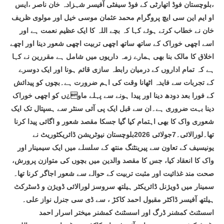
،بلوچستان فوڈ اتھارٹی کے فوڈ سیفٹی آفیسر شہزادہ خان ناصر ،ایس
او ایم این سی ایچ پروگرام محمد عثمان موسی خیل اور مولوی ظریف
خان نے خطاب کرتے ہوئے کہا کہ بچے اللہ کا ایک عظیم نعمت ہے اور
اسے اچھی خوراک کے ساتھ ساتھ اچھی تربیت اچھی شعور دینا اور اچھے
اخلاق کا مالک بنا بھی ہمارے زمہ داریوں میں شامل ہے مقررین نے کہا
ہے کہ تمام اداروں کے درمیان رابطہ سازی قائم ہونا اور ایک دوسرے
کے تجربات سے فایدہ اٹھانا وقت کی اہم ضرورت ہے۔بچوں کو پیدائش
کے فورا بعد دودھ دینا اور پیدا ہونے سے پہلے ماو¿ں کو اچھی خوراک
دینا بہت ضروری ہے۔ان سے قبل ایک پی آئی سنٹر سے ہسپتال تک ایک
شعوری واک کا بھی اہتمام کیا گیا جسکا مقصد شعور و اگائی پیدا کرنا
تھا۔لورالائی۔7جولائی 2026بلوچستان نیوٹریشن ڈائریکٹوریٹ نے
یونیسیف کے تعاون سے پیرینٹنگ منتھ کے سلسلے میں ایک سیمینار اور
واک کا انعقاد کیا، جس کا مقصد والدین میں بچوں کی متوازن پرورش،
صحت مند غذائیت اور مثبت تربیت کے حوالے سے شعور اجاگر کرنا تھا۔
سمینار میں ڈویژنل ڈائریکٹر ہیلتھ سروسز لورالائی ڈویژن و ڈسٹرکٹ
ہیلتھ آفیسر ڈاکٹر مقبول احمد کاکڑ ، سے ڈی سی جنرل نواز علی۔
اسسٹنٹ کمشنر ڈرگ اور اسسٹنٹ کمشنر میختر اسرار احمد