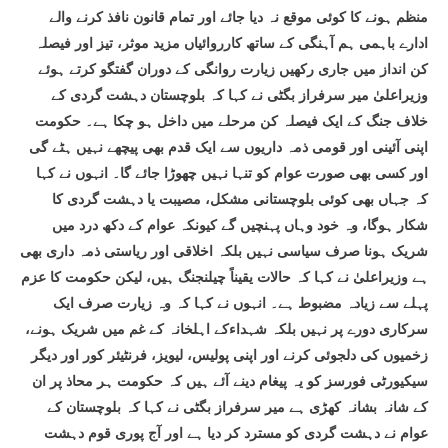
منظم ہونے کا کوئی موقع نہ دیا جائے اور تمام قانون نافذ کرنے والے
ادارے باہمی ہم آہنگی کے ساتھ کارروائیاں مزید موثر، تیز اور فیصلہ
کن انداز میں جاری رکھیں زیارت روانگی کے دوران گفتگو کرتے ہوئے
وزیراعلیٰ میر سرفراز بگٹی نے کہا کہ بلوچستان دہشت گردی کے
خلاف جنگ کے ایک فیصلہ کن مرحلے میں داخل ہو چکا ہے۔ حکومت
اپنی آئینی اور قومی ذمہ داریوں سے ایک قدم بھی پیچھے نہیں ہٹے گی
اور کسی بھی صورت عوام کو تنہا نہیں چھوڑا جائے گا۔ انہوں نے کہا
کہ جہاں بھی کوئی بلوچستانی مشکل، مصیبت یا دہشت گردی کا
شکار ہوگا، وہ خود وہاں پہنچیں گے کیونکہ عوام کے دکھ درد میں
شریک ہونا صرف سیاسی نہیں بلکہ اخلاقی اور ریاستی ذمہ داری بھی
ہے وزیراعلیٰ نے کہا کہ حالات یقیناً چیلنجنگ ہیں، لیکن حکومت کا عزم
پہلے سے زیادہ مضبوط ہے۔ انہوں نے کہا کہ وہ زیارت صرف ایک
سرکاری دورے پر نہیں بلکہ شہداءکے اہلخانہ کے غم میں شریک ہونے،
زخمیوں کی دلجوئی کرنے اور اپنی پولیس، لیویز، فرنٹیئر کور اور دیگر
سیکیورٹی فورسز کو یہ پیغام دینے آئے ہیں کہ حکومت ہر محاذ پر ان
کے شانہ بشانہ کھڑی ہے میر سرفراز بگٹی نے کہا کہ بلوچستان کے
عوام نے دہشت گردی کو مسترد کر دیا ہے اور آج پوری قوم دہشت