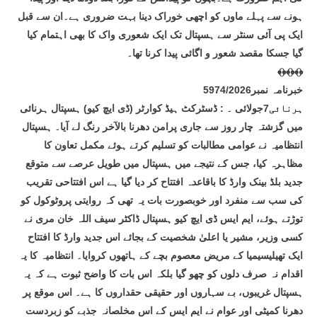
ہونے سے پہلے ماوں کو اچھی خوراک دینا بہت ضروری ہے۔ان سے قبل
ایک پی آئی سنٹر سے ہسپتال تک ایک شعوری واک کا بھی اہتمام کیا
گیا جسکا مقصد شعور و اگائی پیدا کرنا تھا۔
﴾﴿﴾﴿﴾﴿
خبرنامہ نمبر5974/2026
ہرنائی7جولائی ۔ : ڈسٹرکٹ ہیڈ کوارٹر (ڈی ایچ کیو) ہسپتال ہرنائی
میں گزشتہ چار روز سے جاری پرامن دھرنا بالآخر رنگ لے آیا۔ ہسپتال
انتظامیہ نے عوامی مطالبات کو تسلیم کرتے ہوئے مکمل تعاون کا
مظاہرہ کیا، جس کے نتیجے میں ہسپتال میں طویل عرصے سے متوقع
جدید بلڈ بینک وارڈ کا باقاعدہ افتتاح کر دیا گیا ہے اس افتتاحی تقریب
کی سب سے منفرد اور خوبصورت بات یہ تھی کہ روایتی پروٹوکول کو
توڑتے ہوئے، ایم ایس ڈی ایچ کیو ہسپتال ڈاکٹر سیف اللہ خان مری نے
کسی وزیر، مشیر یا اعلیٰ شخصیت کے بجائے اس جدید وارڈ کا افتتاح
ایک تھیلیسیمیا کے مریض معصوم بچے کے ہاتھوں کروایا۔ انتظامیہ کا یہ
اقدام نہ صرف دلوں کو چھو گیا بلکہ اس بات کا واضح ثبوت ہے کہ یہ
ہسپتال غریبوں، بے سہاروں اور حقیقی حقداروں کا ہے۔ اس موقع پر
دھرنا کمیٹی اور عوام نے ایم ایس کے اس مخلصانہ جذبے کو زبردست