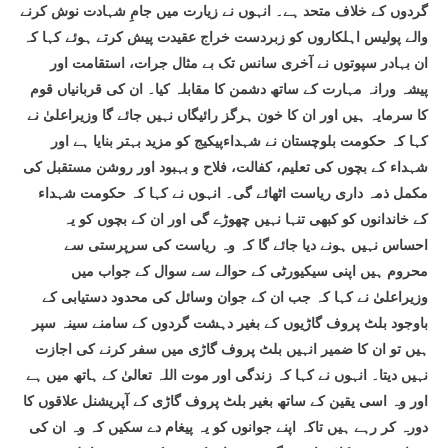
گردوں کے خلاف متحد ہے۔ انہوں نے زیارت میں جامِ شہادت نوش کرنے
والے پولیس اہلکاروں کو زبردست خراج عقیدت پیش کرتے ہوئے کہا کہ
ان بہادر سپوتوں نے آخری سانس تک بے مثال جرات، استقامت اور
پیشہ ورانہ مہارت کے ساتھ دشمن کا مقابلہ کیا۔ ان کی قربانیاں قوم
کا سرمایہ ہیں اور ان کا خون ہرگز رائیگاں نہیں جائے گا وزیراعلیٰ نے
کہا کہ حکومت بلوچستان نے شہداءپیکیج کو مزید بہتر بنایا ہے اور
شہداء کے بچوں کی تعلیم، کفالت، فلاح و بہبود اور روشن مستقبل کی
مکمل ذمہ داری ریاست اٹھائے گی۔ انہوں نے کہا کہ حکومت شہداء
کے خاندانوں کو کبھی تنہا نہیں چھوڑے گی اور ان کے بچوں کو یہ
احساس نہیں ہونے دیا جائے گا کہ وہ ریاست کی سرپرستی سے
محروم ہیں اپنی سیکیورٹی کے حوالے سے سوال کے جواب میں
وزیراعلیٰ نے کہا کہ جب ان کے جوان وسائل کی محدود دستیابی کے
باوجود بلٹ پروف گاڑیوں کے بغیر دہشت گردوں کے سامنے سینہ سپر
ہیں تو ان کا ضمیر انہیں بلٹ پروف گاڑی میں سفر کرنے کی اجازت
نہیں دیتا۔ انہوں نے کہا کہ زندگی اور موت اللہ تعالیٰ کے ہاتھ میں ہے
اور وہ اسی یقین کے ساتھ بغیر بلٹ پروف گاڑی کے آپریشنل علاقوں کا
دورہ کر رہے ہیں تاکہ اپنے جوانوں کو یہ پیغام دے سکیں کہ وہ ان کی