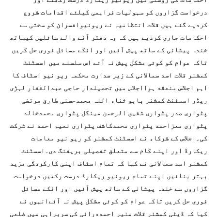
درخواست گزاروں کو سہولیات فراہمی کیلئے اقدامات شروع
کردیے گئے ہیں قلات انتظامیہ نے ریونیوافسران کو سختی سے
احکامات جاری کردیے ہیں کہ وہ دفتر آنے والے سائلیں کیساتھ
خندہ پیشانی کے ساتھ پیش آئیں اور انکے مسائل فوری حل کریں
تاکہ عوام کو کوئی مشکل پیش نہ آئے اس سلسلے میں اسسٹنٹ
کمشنر قلات اسد سمالانی کے زیر صدارت محکمہ ریو نیو اسٹاف کا
اہم اجلاس منعقد ہوااجلاس میں تحصیلدار حاجی عبدالغفار لہڑی
ریڈر اسسٹنٹ کمشنر بابو ثناء اللہ محمدحسنی طارق مرتضی
پٹواری صدر پٹواری شفیق الرحمن مینگل پٹواری محمدخالد
پٹواری معزاحمد پٹواری محمدکاشف پٹواری نعیم احمد نے شرکت
کی۔اجلاس کے شرکاء نے اسسٹنٹ کمشنر کو ریو نیو معامات
ریکارڈ اور اپنے کام سے متعلق تفصیلی بریفنگ دی۔اسسٹنٹ
کمشنر اسد سمالانی نے کہا کہ تمام اسٹاف اپنی کارکردگی مزید
بہتر بنائیں اپنے تمام ریونیو ریکارڈ درست رکھیں درخواست
گزاروں سے خندہ پیشانی کے ساتھ پیش آئیں اور انکے مسائل
فوری حل کریں تاکہ عوام کو کوئی مشکل پیش نہ آئےانہوں نے
کیا کہ ڈپٹی کمشنر قلات منیر احمددرانی کی سربراہی میں ضلعی