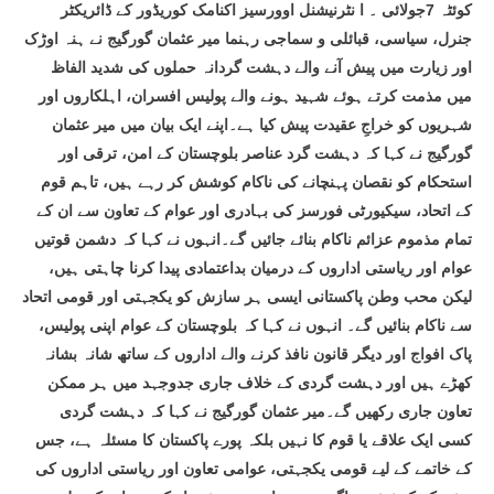
کوئٹہ 7جولائی ۔ ا نٹرنیشنل اوورسیز اکنامک کوریڈور کے ڈائریکٹر
جنرل، سیاسی، قبائلی و سماجی رہنما میر عثمان گورگیج نے ہنہ اوڑک
اور زیارت میں پیش آنے والے دہشت گردانہ حملوں کی شدید الفاظ
میں مذمت کرتے ہوئے شہید ہونے والے پولیس افسران، اہلکاروں اور
شہریوں کو خراجِ عقیدت پیش کیا ہے۔اپنے ایک بیان میں میر عثمان
گورگیج نے کہا کہ دہشت گرد عناصر بلوچستان کے امن، ترقی اور
استحکام کو نقصان پہنچانے کی ناکام کوشش کر رہے ہیں، تاہم قوم
کے اتحاد، سیکیورٹی فورسز کی بہادری اور عوام کے تعاون سے ان کے
تمام مذموم عزائم ناکام بنائے جائیں گے۔انہوں نے کہا کہ دشمن قوتیں
عوام اور ریاستی اداروں کے درمیان بداعتمادی پیدا کرنا چاہتی ہیں،
لیکن محب وطن پاکستانی ایسی ہر سازش کو یکجہتی اور قومی اتحاد
سے ناکام بنائیں گے۔ انہوں نے کہا کہ بلوچستان کے عوام اپنی پولیس،
پاک افواج اور دیگر قانون نافذ کرنے والے اداروں کے ساتھ شانہ بشانہ
کھڑے ہیں اور دہشت گردی کے خلاف جاری جدوجہد میں ہر ممکن
تعاون جاری رکھیں گے۔میر عثمان گورگیج نے کہا کہ دہشت گردی
کسی ایک علاقے یا قوم کا نہیں بلکہ پورے پاکستان کا مسئلہ ہے، جس
کے خاتمے کے لیے قومی یکجہتی، عوامی تعاون اور ریاستی اداروں کی