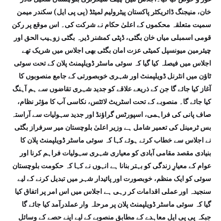
خان، منیجنگ ڈائریکٹر پاکستان پیٹرولیم لمیٹڈ (پی پی ایل) سکندر میمن
سمیت متعلقہ محکموں کے اعلیٰ حکام نے شرکت کی۔ اس موقع پر رکن
قومی اسمبلی میاں خان بگٹی، ڈپٹی کمشنر ڈیرہ بگٹی زوہیب الحق اور
چیئرمین میونسپل کمیٹی عزت امان بگٹی بھی اجلاس میں شریک تھے
اجلاس میں فیصلہ کیا گیا کہ سوئی ماسٹر ڈویلپمنٹ پلان کے تحت سوئی
ٹاؤن میں انٹرنل ڈویلپمنٹ اور شہری خوبصورتی کے جامع منصوبوں کا
آغاز کیا جائے گا جن کے ذریعے علاقے کو جدید شہری تقاضوں سے ہم آہنگ
کیا جائے گا۔ منصوبے کے تحت اسٹریٹ لائٹس، نکاسی آب کا مؤثر نظام،
صاف پانی کی فراہمی، اسپورٹس گراؤنڈ اور جدید سہولیات سے آراستہ
بس ٹرمینل کی تعمیر شامل ہے وزیر اعلیٰ بلوچستان میر سرفراز بگٹی
نے اجلاس سے خطاب کرتے ہوئے کہا کہ سوئی ماسٹر ڈویلپمنٹ پلان کا
بنیادی مقصد مقامی آبادی کو معیاری شہری سہولیات فراہم کرنا اور
عوام کے معیارِ زندگی کو بہتر بنانا ہے انہوں نے کہا کہ حکومت بلوچستان
سوئی کو ایک منظم، خوبصورت اور پائیدار شہر میں تبدیل کرنے کے لیے
سنجیدہ اور عملی اقدامات کر رہی ہے اجلاس میں اس امر پر اتفاق کیا
گیا کہ سوئی ماسٹر ڈویلپمنٹ پلان پر مرحلہ وار عملدرآمد کیا جائے گا
جبکہ پی پی ایل معاہدے کے مطابق منصوبے کے لیے اپنے حصے کے وسائل