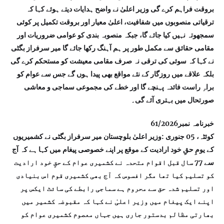
بروقت فراہم کرے گی وزیر اعلیٰ نے واضح ہدایات دیتے ہوئے کہا کہ
ترقیاتی منصوبوں میں شفافیت، اعلیٰ معیار اور بروقت تکمیل پر کوئی
سمجھوتہ نہیں کیا جائے گا، جبکہ منصوبہ بندی کو عوامی ضروریات اور
مقامی حقائق سے مکمل طور پر ہم آہنگ رکھا جائے گا میر سرفراز بگٹی
نے کہا کہ سوئی کی ترقی نہ صرف مقامی معیشت کو مستحکم کرے گی
بلکہ علاقے میں روزگار کے نئے مواقع بھی پیدا ہوں گے جس سے عوام کو
براہِ راست فائدہ پہنچے گا اور خطے کی مجموعی سماجی و معاشی
صورتحال میں بہتری آئے گی۔
خبرنامہ نمبر61/2026
کوئٹہ، 05 جنوری :وزیر اعلیٰ بلوچستان میر سرفراز بگٹی نے کشمیریوں
کے یومِ حقِ خود ارادیت کے موقع پر اپنے خصوصی پیغام میں کہا ہے کہ آج
سے 77 سال قبل اقوام متحدہ نے کشمیری عوام کے حقِ خود ارادیت
کو تسلیم کیا تھا مگر افسوس کہ آج بھی کشمیری قوم اس بنیادی
اور تسلیم شدہ حق سے محروم ہے سماجی رابطے کی سائٹ ایکس پر
اپنے ایک پیغام میں وزیر اعلیٰ نے کہا کہ مقبوضہ کشمیر میں
بھارتی مظالم بدستور جاری ہیں جہاں معصوم کشمیری عوام کو