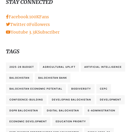
STAY CONNECTED
Facebook
100K
Fans
Twitter
0
Followers
Youtube
3.3K
Subscriber
TAGS
2025-26 BUDGET
AGRICULTURAL UPLIFT
ARTIFICIAL INTELLIGENCE
BALOCHISTAN
BALOCHISTAN BANK
BALOCHISTAN ECONOMIC POTENTIAL
BIODIVERSITY
CEPC
CONFIDENCE-BUILDING
DEVELOPING BALOCHISTAN
DEVELOPMENT
DGPR BALOCHISTAN
DIGITAL BALOCHISTAN
E-ADMINISTRATION
ECONOMIC DEVELOPMENT
EDUCATION PRIORITY