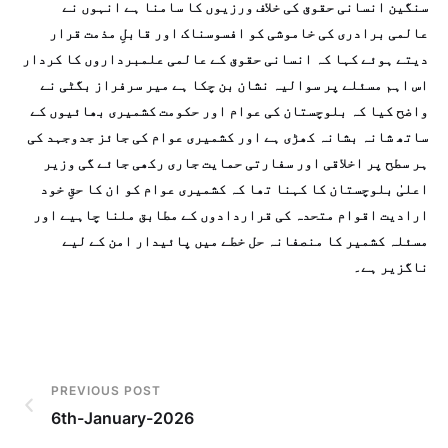
سنگین انسانی حقوق کی خلاف ورزیوں کا سامنا ہے انہوں نے
عالمی برادری کی خاموشی کو افسوسناک اور قابلِ مذمت قرار
دیتے ہوئے کہا کہ انسانی حقوق کے عالمی علمبرداروں کا کردار
اس اہم مسئلے پر سوالیہ نشان بن چکا ہے میر سرفراز بگٹی نے
واضح کیا کہ بلوچستان کی عوام اور حکومت کشمیری بھائیوں کے
ساتھ شانہ بشانہ کھڑی ہے اور کشمیری عوام کی جائز جدوجہد کی
ہر سطح پر اخلاقی اور سفارتی حمایت جاری رکھی جائے گی وزیر
اعلیٰ بلوچستان کا کہنا تھا کہ کشمیری عوام کو ان کا حقِ خود
ارادیت اقوام متحدہ کی قراردادوں کے مطابق ملنا چاہیے اور
مسئلہ کشمیر کا منصفانہ حل خطے میں پائیدار امن کے لیے
ناگزیر ہے۔
PREVIOUS POST
6th-January-2026