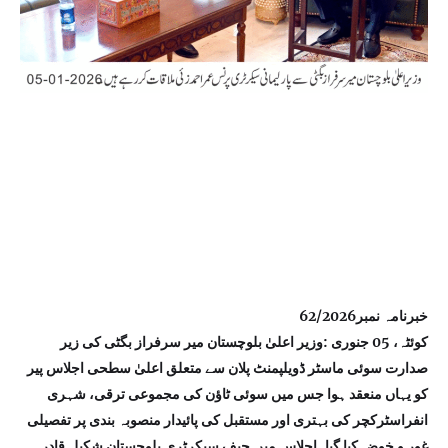
خبرنامہ نمبر62/2026
کوئٹہ، 05 جنوری :وزیر اعلیٰ بلوچستان میر سرفراز بگٹی کی زیر
صدارت سوئی ماسٹر ڈویلپمنٹ پلان سے متعلق اعلیٰ سطحی اجلاس پیر
کو یہاں منعقد ہوا جس میں سوئی ٹاؤن کی مجموعی ترقی، شہری
انفراسٹرکچر کی بہتری اور مستقبل کی پائیدار منصوبہ بندی پر تفصیلی
غور و خوض کیا گیا۔اجلاس میں چیف سیکرٹری بلوچستان شکیل قادر