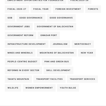
EMPLOYMENT OPPORTUNITIES FOR YOUNGESTER
FISCAL2025-26
FISCAL 2026-27
FISCAL YEAR
FOREIGN INVESTMENT
FORESTS
GOB
GOOD GOVERNANCE
GOOD GOVERNANVE
GOVERNMENT JOBS
GOVERNMENT OF BALOCHISTAN
GOVERNMENT REFORM
GWADAR PORT
INFRASTRUCTURE DEVELOPMENT
JOURNALISM
MERITOCRACY
MINES AND MINERALS
MOUNTAINS OF BALOCHISTAN
NEW YEAR
PEOPLE-CENTRIC BUDGET
PINK AND GREEN BUS
REFORMS IN EVERY SECTOR
SKILL DEVELOPMENT
TAKATU MOUNTAIN
TRANSPORT FACILITIES
TRANSPORT SERVICES
WILDLIFE
WOMEN EMPOWERMENT
YOUTH BULGE