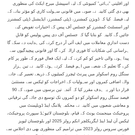
اور اقلیتی ”بہائی” کمیونٹی کے لیے اسپیشل میرج ایکٹ کی منظوری
بھی دی گئی کابینہ نے صوبے میں قانونی سہولت کاری کو مؤثر بنانے کے
لیے فیصلہ کیا کہ ڈویژن کمشنرز، ڈپٹی کمشنرز، ایڈیشنل ڈپٹی کمشنرز
اور اسسٹنٹ کمشنرز کو جسٹس آف پیس کے اختیارات تفویض کیے
جائیں گے کابینہ کو بتایا گیا کہ جسٹس آف دی پیس پولیس کو قابلِ
دست اندازیِ معاملات میں ایف آئی آر درج کرنے کی ہدایت دے سکے گا
ہراسانی کی شکایات کا فوری ازالہ کرے گا اور قانونی پیچیدگیوں سے
پیدا ہونے والی تاخیر کو کم کرنے کے لیے ایک فعال فورم کے طور پر کام
کرے گا تعلیم کے شعبے میں اہم فیصلہ کرتے ہوئے کابینہ نے تین ہزار
سنگل روم اسکولز میں پیرنٹ ٹیچرز کمیٹیوں کے ذریعے تعمیر کیے جانے
والے اضافی کمروں اور سہولیات کے اخراجات کو ٹیکس سے مستثنیٰ
قرار دیا اور یہ ہدف مقرر کیا کہ آئندہ تین برسوں میں صوبے کے 90
فیصد سنگل روم اسکولز کو دو کمروں تک توسیع دی جائے گی ترقیاتی
و معاشی شعبوں میں کابینہ نے محکمہ پلاننگ اینڈ ڈویلپمنٹ میں
پروجیکٹ مینجمنٹ یونٹ کے قیام، بلوچستان لائیوہُڈ سپورٹ پروجیکٹ،
ٹیکس آن لینڈ اینڈ ایگریکلچر انکم رولز 2025 اور بلوچستان لیویز
فورس سروس رولز 2023 میں ترامیم کی منظوری بھی دی اجلاس سے