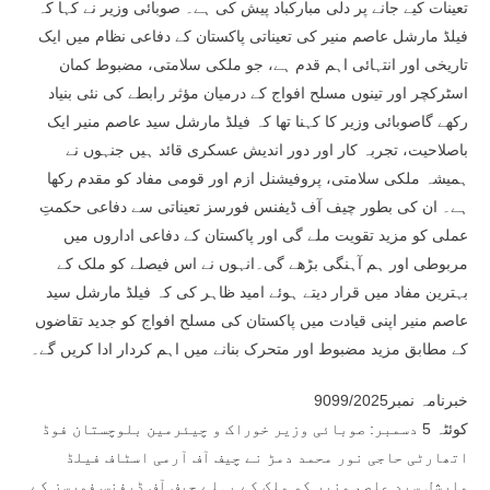
تعینات کیے جانے پر دلی مبارکباد پیش کی ہے۔ صوبائی وزیر نے کہا کہ
فیلڈ مارشل عاصم منیر کی تعیناتی پاکستان کے دفاعی نظام میں ایک
تاریخی اور انتہائی اہم قدم ہے، جو ملکی سلامتی، مضبوط کمان
اسٹرکچر اور تینوں مسلح افواج کے درمیان مؤثر رابطے کی نئی بنیاد
رکھے گاصوبائی وزیر کا کہنا تھا کہ فیلڈ مارشل سید عاصم منیر ایک
باصلاحیت، تجربہ کار اور دور اندیش عسکری قائد ہیں جنہوں نے
ہمیشہ ملکی سلامتی، پروفیشنل ازم اور قومی مفاد کو مقدم رکھا
ہے۔ ان کی بطور چیف آف ڈیفنس فورسز تعیناتی سے دفاعی حکمتِ
عملی کو مزید تقویت ملے گی اور پاکستان کے دفاعی اداروں میں
مربوطی اور ہم آہنگی بڑھے گی۔انہوں نے اس فیصلے کو ملک کے
بہترین مفاد میں قرار دیتے ہوئے امید ظاہر کی کہ فیلڈ مارشل سید
عاصم منیر اپنی قیادت میں پاکستان کی مسلح افواج کو جدید تقاضوں
کے مطابق مزید مضبوط اور متحرک بنانے میں اہم کردار ادا کریں گے۔
خبرنامہ نمبر9099/2025
کوئٹہ 5 دسمبر: صوبائی وزیر خوراک و چیئرمین بلوچستان فوڈ
اتھارٹی حاجی نور محمد دمڑ نے چیف آف آرمی اسٹاف فیلڈ
مارشل سید عاصم منیر کو ملک کے پہلے چیف آف ڈیفنس فورسز کے