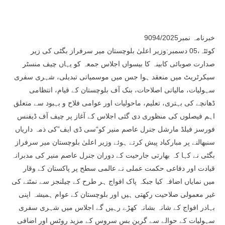
خبرنامہ نمبر9094/2025
کوئٹہ،05 دسمبر:وزیر اعلیٰ بلوچستان میر سرفراز بگٹی کی زیر
صدارت صوبائی کابینہ کا بیسواں اجلاس جمعہ کو یہاں چیف منسٹر
سیکرٹریٹ میں منعقد ہوا جس میں موسمیاتی تبدیلی، شہری سفری
سہولیات، مالیاتی اصلاحات، بنک آف بلوچستان کے قیام، انتظامی
ڈھانچے کی بہتری، تعلیم، ماحولیات اور عوامی فلاح و بہبود سے متعلق
اہم فیصلوں کی منظوری دی گئی اجلاس کے آغاز پر چیف آف ڈیفنس
فورسز فیلڈ مارشل جنرل عاصم منیر کو“سی ڈی ایف”کی ذمہ داریاں
سنبھالنے پر مبارکباد پیش کرتے ہوئے وزیر اعلیٰ بلوچستان میر سرفراز
بگٹی نے کہا کہ بھارتی جارحیت کے دوران جنرل عاصم منیر کی مدبرانہ
قیادت اور دفاعی حکمت عملی نے عالمی سطح پر پاکستان کے وقار
میں نمایاں اضافہ کیا جبکہ پاک افواج ہر طرح کے چیلنجز سے نمٹنے کی
غیر معمولی صلاحیت رکھتی ہیں اور بلوچستان کے عوام ہمیشہ اپنی
بہادر افواج کے شانہ بشانہ کھڑے رہیں گے اجلاس میں شہری سفری
سہولیات کے حوالے سے گرین بس سروس کے مزید روٹس اور اضافی