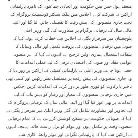
منعقد ہوا، جس میں حکومت اور اتحادی جماعتوں کے نامزد پارلیمانی
اراکین نے شرکت کی۔ اجلاس میں پبلک سیکٹر ڈویلپمنٹ پروگرام کے
تحت جاری منصوبوں کی پیش رفت کا تفصیلی جائزہ لیا گیا اور آئندہ
مالی سال کے ترقیاتی پرگرام پر مشاورت کی گئی وزیر اعلیٰ
بلوچستان میر سرفراز بگٹی نے اجلاس سے خطاب کرتے ہوئے کہا کہ
صوبے میں ترقیاتی منصوبوں کی بروقت تکمیل اور مالی وسائل کا
شفاف استعمال ہماری اولین ترجیح ہے انہوں نے کہا کہ ہر منصوبہ
عوامی مفاد اور صوبے کی اقتصادی ترقی کے لیے عملی اقدامات کا
حصہ ہونا چاہیے وزیر اعلیٰ نے پارلیمانی کمیٹی کے اراکین پر زور دیا کہ
وہ جاری منصوبوں کی پیش رفت پر مسلسل نظر رکھیں اور کسی بھی
تاخیر یا رکاوٹ کو فوری طور پر دور کرنے کے اقدامات کریں اجلاس
میں جاری ترقیاتی منصوبوں کے معیار اور رفتار کو بہتر بنانے کے لیے
اقدامات پر بھی غور کیا گیا اور آئندہ مالی سال کے ترقیاتی پروگرام کے
لیے تجاویز اور مشاورت شامل کی گئی وزیر اعلیٰ میر سرفراز بگٹی نے
کہا کہ صوبائی حکومت ہر ممکن کوشش کررہی ہے کہ تمام ترقیاتی
منصوبے وقت پر مکمل ہوں اور عوام کو براہِ راست فائدہ پہنچے انہوں
نے اراکین سے کہا کہ پارلیمانی نگرانی اور مؤثر رابطہ کاری سے