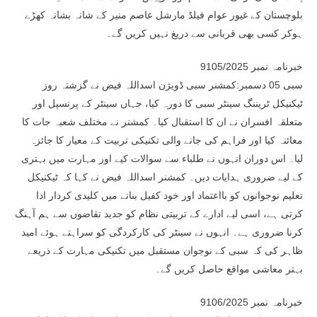
بلوچستان کے غیور عوام فیلڈ مارشل عاصم منیر کے شانہ بشانہ کھڑے
ہوکر کسی بھی قربانی سے دریغ نہیں کریں گے۔
خبرنامہ نمبر 9105/2025
سبی 05 دسمبر:کمشنر سبی ڈویژن اسداللہ فیض نے گزشتہ روز
ٹیکنیکل ٹریننگ سینٹر سبی کا دورہ کیا، جہاں سینٹر کے پرنسپل اور
متعلقہ افسران نے ان کا استقبال کیا۔ کمشنر نے مختلف شعبہ جات کا
معائنہ کیا اور فراہم کی جانے والی تکنیکی تربیت کے معیار کا جائزہ
لیا۔ اس دوران انہوں نے طلباء سے سوالات کیے اور مہارت میں بہتری
کے لیے ضروری ہدایات دیں۔ کمشنر اسداللہ فیض نے کہا کہ ٹیکنیکل
تعلیم نوجوانوں کو بااعتماد اور خود کفیل بنانے میں کلیدی کردار ادا
کرتی ہے، اسی لیے ادارے کے تربیتی نظام کو جدید تقاضوں سے ہم آہنگ
کرنا ضروری ہے۔ انہوں نے سینٹر کی کارکردگی کو سراہتے ہوئے امید
ظاہر کی کہ سبی کے نوجوان مستقبل میں تکنیکی مہارت کے ذریعے
بہتر معاشی مواقع حاصل کریں گے۔
خبرنامہ نمبر 9106/2025