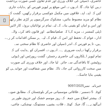
حاضری، ڈسپلن کی خلاف ورزی اور عدم تعاون کسی صورت برداشت
نہیں کیا جائے گا۔انہوں نے اس موقع پر لیویز فورس کو ہدایات جاری
کیں کہ اپنے اپنے علاقوں میں مکمل چوکسی برقرار رکھیں، گشت کے
نظام کو مزید مضبوط بنائیں، مشکوک سرگرمیوں پر کڑی نظر رکھیں
اور امن و امان کو یقینی بنانے کے لیے تمام تر توانائیاں بروئے کار لائیں۔
ڈپٹی کمشنر نے مزید کہا کہ ضلعیانتظامیہ اور قانون نافذ کرنے والے
ادارے عوام کے تحفظ اور امن کے قیام کے لیے ہر ممکن اقدامات کر رہے
ہیں، تاہم فورس کے اندر ڈسپلن اور حاضری کا نظام سختی سے
برقرار رکھنا نہایت ضروری ہے۔انہوں نے افسران کو ہدایت کی کہ
تمام لیویز اہلکاروں کی حاضری رجسٹر، گشت رپورٹس اور ڈیوٹی
روٹیشن کا باقاعدگی سے جائزہ لیا جائے اور خلاف ورزی کی صورت
میں سخت کارروائی کی جائے تاکہ نظام میں شفافیت اور جوابدہی کو
یقینی بنایا جاسکے۔
خبرنامہ نمبر9097/2025
کوئٹہ 5 دسمبر:۔علاقائی موسمیاتی مرکز بلوچستان کے مطابق صوبے
کے بیشتر اضلاع میں جمعہ کے روز موسم خشک اور جزوی طور پر
ابرآلود رہے گا، جبکہ کوئٹہ، قلات، پشین، مستونگ، نوشکی، چاغی،