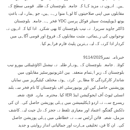
ہیں۔ انہوں نے مزید کہا کہ جامعہ بلوچستان کے طلبہ قومی سطح کے
مقابلوں میں اپنی صلاحیتوں کا لوہا منوا رہے ہیں، جو ہمارے لیے باعثِ
فخر ہے۔جامعہ بلوچستان YDC یوتھ ڈیویلپمنٹ سینٹر فوکل پرسن
ڈاکٹر جاوید سرپراہ نے نیب بلوچستان کا بھی شکریہ ادا کیا کہ انہوں نے
نوجوانوں کی رہنمائی، مثبت مقابلوں کے فروغ اور قومی آگاہی میں
کردار ادا کرنے کے لیے بہترین پلیٹ فارم فراہم کیا۔
خبرنامہ نمبر9114/2025
کوئٹہ۔جامعہ بلوچستان کے ہونہار طلبہ نے نیشنل اکاؤنٹیبلٹی بیورو نیب
بلوچستان کے زیرِ اہتمام منعقدہ بین انٹریونیورسٹیز مقابلوں میں
شاندار کارکردگی کا مظاہرہ کرتے ہوئے مختلف کیٹیگریز میں نمایاں
پوزیشنیں حاصل کیں اور یونیورسٹی اف بلوچستان کا نام فخر سے بلند
کیا۔محترمہ ماریہ فتح، شعبہ IER انسٹی ٹیوٹ آف ایجوکیشن اینڈ
ریسرچ سے، نے اردو ڈیکلیمیشن میں پہلی پوزیشن حاصل کی۔ ان کی
دلکش گفتگو، اعتماد اور معیاری تلفظ نے ججز کے دل جیت لیے۔کاشف
مزمل، شعبہ فائن آرٹس سے، نے خطاطی میں پہلی پوزیشن حاصل
کی۔ ان کا فن، تخلیقی مہارت اور جمالیاتی انداز روایتی و جدید