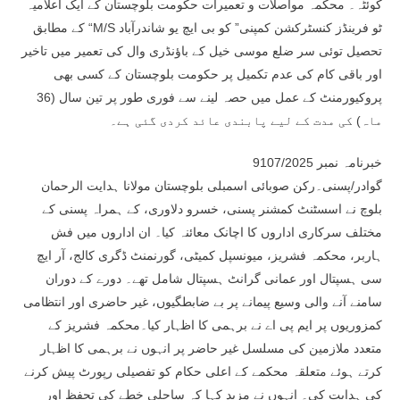
کوئٹہ۔ محکمہ مواصلات و تعمیرات حکومت بلوچستان کے ایک اعلامیہ
کے مطابق “M/S ٹو فرینڈز کنسٹرکشن کمپنی” کو بی ایچ یو شاندرآباد
تحصیل توئی سر ضلع موسی خیل کے باؤنڈری وال کی تعمیر میں تاخیر
اور باقی کام کی عدم تکمیل پر حکومت بلوچستان کے کسی بھی
پروکیورمنٹ کے عمل میں حصہ لینے سے فوری طور پر تین سال (36
ماہ) کی مدت کے لیے پابندی عائد کردی گئی ہے۔
خبرنامہ نمبر 9107/2025
گوادر/پسنی۔رکن صوبائی اسمبلی بلوچستان مولانا ہدایت الرحمان
بلوچ نے اسسٹنٹ کمشنر پسنی، خسرو دلاوری، کے ہمراہ پسنی کے
مختلف سرکاری اداروں کا اچانک معائنہ کیا۔ ان اداروں میں فش
ہاربر، محکمہ فشریز، میونسپل کمیٹی، گورنمنٹ ڈگری کالج، آر ایچ
سی ہسپتال اور عمانی گرانٹ ہسپتال شامل تھے۔ دورے کے دوران
سامنے آنے والی وسیع پیمانے پر بے ضابطگیوں، غیر حاضری اور انتظامی
کمزوریوں پر ایم پی اے نے برہمی کا اظہار کیا۔محکمہ فشریز کے
متعدد ملازمین کی مسلسل غیر حاضر پر انہوں نے برہمی کا اظہار
کرتے ہوئے متعلقہ محکمے کے اعلی حکام کو تفصیلی رپورٹ پیش کرنے
کی ہدایت کی۔ انہوں نے مزید کہا کہ ساحلی خطے کی تحفظ اور