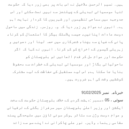
ہیں۔ نسیم الرحمن ملاخیل نے اس بات پر بھی زور دیا کہ حکومت
تنہا موسمیاتی تبدیلی کے چیلنجز سے نہیں نمٹ سکتی اور اس
جدوجہد میں سماجی تنظیموں اور شہریوں کا کردار نہایت اہم
ہے۔ انہوں نے عوام پر زور دیا کہ وہ روزمرہ زندگی میں ماحول
دوست عادات اپنائیں، جیسے پلاسٹک بیگز کا استعمال کم کرنا،
پانی کے ضیاع سے بچنا، شجرکاری میں حصہ لینا اور دھوئیں و
زہریلی گیسوں کے اخراج کو کم کرنا۔ انہوں نے کہا کہ اگر
حکومت اور عوام مل کر قدم اٹھائیں تو بلوچستان کو
ماحولیاتی بگاڑ اور موسمیاتی تبدیلی کے خطرات سے محفوظ
بنایا جا سکتا ہے، اس لیے مستقبل کی حفاظت کے لیے مشترکہ
کوششیں وقت کی اہم ضرورت ہیں۔
خبرنامہ نمبر 9102/2025
سوئی ، 05 دسمبر :دہشت گردی کے خلاف بلوچستان حکومت کے سخت
ایکشن اور وزیر اعلیٰ بلوچستان میر سرفراز بگٹی کے ترقیاتی
و عوام دوست وژن سے متاثر ہوکر سوئی ٹاؤن میں علیحدگی پسند
مقامی رہنماء وڈیرہ نور علی چاکرانی نے اپنے سو سے زائد