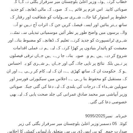
خطاب کرتے ہوئے وزیر اعلیٰ بلوچستان میر سرفراز بگٹی نے کہا کہ
صوبائی کابینہ اس عزم پر قائم ہے کہ صوبے کے مالی ڈھانچے کو جدید
خطوط پر استوار کیا جائے، شہری سہولیات کو شفافیت اور رفتار کے
ساتھ بہتر بنائیں اور ایسے فیصلے کریں جن کے اثرات آج نہیں تو آنے
والے برسوں میں واضح طور پر نظر آئیں موسمیاتی تبدیلی سے نمٹنے،
شہری ٹرانسپورٹ کو جدید کرنے، تعلیم کے ڈھانچے کو مضبوط بنانے اور
معیشت کو پائیدار بنیادوں پر کھڑا کرنے کے لیے ہم نے عملی اقدامات
شروع کر دیے ہیں ہم وہ صوبہ بنانے جا رہے ہیں جہاں ترقی فیصلوں
پر نہیں بلکہ نتائج پر ناپی جائے گی اور جہاں ہر شہری کو یہ احساس
ہو کہ حکومت ان کے ساتھ کھڑی ہے، ان کے لیے کام کر رہی ہے اور ان
کے مستقبل کو محفوظ بنا رہی ہے اجلاس میں سیکیورٹی فورسز اور
سویلین شہداء کے درجات کی بلندی کے لیے دعا کی گئی جبکہ صوبائی
وزیر آبپاشی میر محمد صادق عمرانی کی جلد صحت یابی کے لیے بھی
خصوصی دعا کی گئی۔
خبرنامہ نمبر9095/2025
کوئٹہ 05 دسمبر:وزیر اعلیٰ بلوچستان میر سرفراز بگٹی کی زیر
صدارت جمعہ کو پی ایس ڈی پی سے متعلق پارلیمانی کمیٹی کا اجلاس