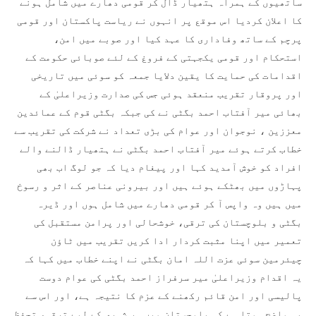
ساتھیوں کے ہمراہ ہتھیار ڈال کر قومی دھارے میں شامل ہونے
کا اعلان کردیا اس موقع پر انہوں نے ریاست پاکستان اور قومی
پرچم کے ساتھ وفاداری کا عہد کیا اور صوبے میں امن،
استحکام اور قومی یکجہتی کے فروغ کے لئے صوبائی حکومت کے
اقدامات کی حمایت کا یقین دلایا جمعہ کو سوئی میں تاریخی
اور پروقار تقریب منعقد ہوئی جس کی صدارت وزیراعلیٰ کے
بھائی میر آفتاب احمد بگٹی نے کی جبکہ بگٹی قوم کے عمائدین
معززین ، نوجوان اور عوام کی بڑی تعداد نے شرکت کی تقریب سے
خطاب کرتے ہوئے میر آفتاب احمد بگٹی نے ہتھیار ڈالنے والے
افراد کو خوش آمدید کہا اور پیغام دیا کہ جو لوگ اب بھی
پہاڑوں میں بھٹکے ہوئے ہیں اور بیرونی عناصر کے اثر و رسوخ
میں ہیں وہ واپس آ کر قومی دھارے میں شامل ہوں اور ڈیرہ
بگٹی و بلوچستان کی ترقی، خوشحالی اور پرامن مستقبل کی
تعمیر میں اپنا مثبت کردار ادا کریں تقریب میں ٹاؤن
چیئرمین سوئی عزت اللہ امان بگٹی نے اپنے خطاب میں کہا کہ
یہ اقدام وزیراعلیٰ میر سرفراز احمد بگٹی کی عوام دوست
پالیسی اور امن قائم رکھنے کے عزم کا نتیجہ ہے، اور اس سے
یہ واضح ہوتا ہے کہ بلوچستان میں ہر شہری کے لیے ترقی، تحفظ