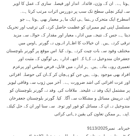
ہوتا ہے۔ ان کے وژن، قائدانہ انداز اور فیصلہ سازی کے عمل کا اوپر
سے لیکر نچلی سطح تک سب پر دوررس اثرات مرتب کرتا ہے۔
اسطرح ایک متحرک رہنما ہی ایک ماہر معمار بھی ہوتا ہے جو
مسلسل اپنی ٹیم ممبران کو عظمت حاصل کرنے کی ترغیب اور تحریک
دیتا ہے جس کے نتیجے میں ادارے معیار اور مقدار کے حوالے سے مزید
ترقی کرتے ہیں۔ ان خیالات کا اظہار انہوں نے گورنر ہاوس میں
مختلف وفود سے بات چیت کرتے ہوئے کیا. اس موقع پر گورنر بلوچستان
جعفرخان مندوخیل نے کہا کہ اچھے ادارے ہی لوگوں کے مثبت اور
تعمیری رویے بناتے ہیں. ہر ادارے میں قابل، فرض شناس اور پرعزم
افراد بھی موجود ہوتے ہیں جن کو پہچان کر کےان کی حوصلہ افزائی
اور عزت افزائی کی اشد ضرورت ہے۔ آخر میں ژوب سے وفاقی لیویز
پر مشتمل ایک وفد نے علیحدہ ملاقات کی. وفد نے گورنر بلوچستان کو
اپنے درپیش مسائل و مشکلات سے آگاہ کیا. گورنر بلوچستان جعفرخان
مندوخیل نے ان کے مسائل کو غور اور توجہ سے سنا اور ان کے حل کیلئے
اپنے ہر ممکن تعاون کی یقین دہانی کرائی.
خبرنامہ نمبر9113/2025