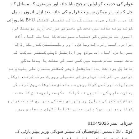
عوام کی خدمت کو اولین ترجیح بنایا جائے اور مریضوں کے مسائل کے
حل کے لیے ہر ممکن سہولت فراہم کی جائے۔بعد ازاں انہوں نے مل
شاہورائی BHU کا دورہ کیا، جہاں عملے کے ساتھ تفصیلی گفتگو
کرتے ہوئے علاقے میں صحت کی مجموعی صورتحال پر بریفنگ لی۔
انہوں نے مریضوں کو دستیاب سہولیات کا معائنہ کیا، آلاتِ
جراحی، لیبارٹری کے وسائل، اور ویکسینیشن کے ریکارڈ کا
بھی جائزہ لیا۔ اس موقع پر ایڈیشنل ڈپٹی کمشنر نے کہا کہ
صحت جیسے حساس شعبے میں کسی قسم کی غفلت یا بےقاعدگی
ناقابلِ برداشت ہے۔ایڈیشنل ڈپٹی کمشنر سلمان علی بلیدی نے
دونوں مراکز کے انچارجز کو تفصیلی رپورٹ مرتب کرنے، درکار
سہولیات اور کمی کوتاہیوں سے متعلق سفارشات پیش کرنے کی
ہدایت جاری کی۔ انہوں نے کہا کہ حکومت بلوچستان کا مقصد
عوام کو گھر کی دہلیز پر بنیادی صحت کی معیاری خدمات فراہم
کرنا ہے، اور اس کے لیے عملی اقدامات تیزی سے جاری ہیں۔
خبرنامہ نمبر 9104/2025
کوئٹہ، 05 دسمبر : بلوچستان کے سینئر صوبائی وزیر پیپلز پارٹی کے