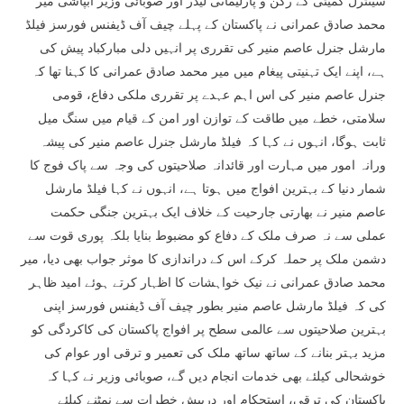
سینٹرل کمیٹی کے رکن و پارلیمانی لیڈر اور صوبائی وزیر آبپاشی میر
محمد صادق عمرانی نے پاکستان کے پہلے چیف آف ڈیفنس فورسز فیلڈ
مارشل جنرل عاصم منیر کی تقرری پر انہیں دلی مبارکباد پیش کی
ہے، اپنے ایک تہنیتی پیغام میں میر محمد صادق عمرانی کا کہنا تھا کہ
جنرل عاصم منیر کی اس اہم عہدے پر تقرری ملکی دفاع، قومی
سلامتی، خطے میں طاقت کے توازن اور امن کے قیام میں سنگ میل
ثابت ہوگا، انہوں نے کہا کہ فیلڈ مارشل جنرل عاصم منیر کی پیشہ
ورانہ امور میں مہارت اور قائدانہ صلاحیتوں کی وجہ سے پاک فوج کا
شمار دنیا کے بہترین افواج میں ہوتا ہے، انہوں نے کہا فیلڈ مارشل
عاصم منیر نے بھارتی جارحیت کے خلاف ایک بہترین جنگی حکمت
عملی سے نہ صرف ملک کے دفاع کو مضبوط بنایا بلکہ پوری قوت سے
دشمن ملک پر حملہ کرکے اس کے دراندازی کا موثر جواب بھی دیا، میر
محمد صادق عمرانی نے نیک خواہشات کا اظہار کرتے ہوئے امید ظاہر
کی کہ فیلڈ مارشل عاصم منیر بطور چیف آف ڈیفنس فورسز اپنی
بہترین صلاحیتوں سے عالمی سطح پر افواج پاکستان کی کاکردگی کو
مزید بہتر بنانے کے ساتھ ساتھ ملک کی تعمیر و ترقی اور عوام کی
خوشحالی کیلئے بھی خدمات انجام دیں گے، صوبائی وزیر نے کہا کہ
پاکستان کی ترقی، استحکام اور درپیش خطرات سے نمٹنے کیلئے