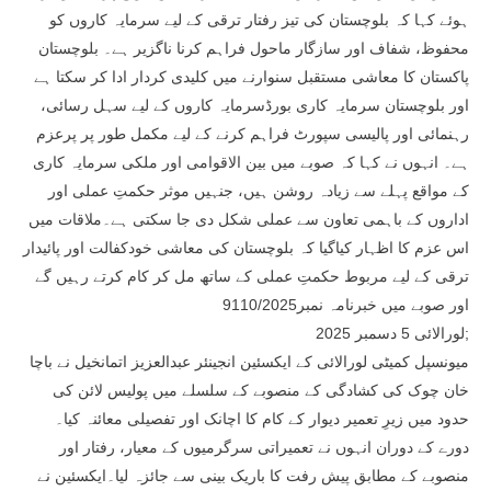
ہوئے کہا کہ بلوچستان کی تیز رفتار ترقی کے لیے سرمایہ کاروں کو
محفوظ، شفاف اور سازگار ماحول فراہم کرنا ناگزیر ہے۔ بلوچستان
پاکستان کا معاشی مستقبل سنوارنے میں کلیدی کردار ادا کر سکتا ہے
اور بلوچستان سرمایہ کاری بورڈسرمایہ کاروں کے لیے سہل رسائی،
رہنمائی اور پالیسی سپورٹ فراہم کرنے کے لیے مکمل طور پر پرعزم
ہے۔ انہوں نے کہا کہ صوبے میں بین الاقوامی اور ملکی سرمایہ کاری
کے مواقع پہلے سے زیادہ روشن ہیں، جنہیں موثر حکمتِ عملی اور
اداروں کے باہمی تعاون سے عملی شکل دی جا سکتی ہے۔ملاقات میں
اس عزم کا اظہار کیاگیا کہ بلوچستان کی معاشی خودکفالت اور پائیدار
ترقی کے لیے مربوط حکمتِ عملی کے ساتھ مل کر کام کرتے رہیں گے
اور صوبے میں خبرنامہ نمبر9110/2025
لورالائی 5 دسمبر 2025;
میونسپل کمیٹی لورالائی کے ایکسئین انجینئر عبدالعزیز اتمانخیل نے باچا
خان چوک کی کشادگی کے منصوبے کے سلسلے میں پولیس لائن کی
حدود میں زیرِ تعمیر دیوار کے کام کا اچانک اور تفصیلی معائنہ کیا۔
دورے کے دوران انہوں نے تعمیراتی سرگرمیوں کے معیار، رفتار اور
منصوبے کے مطابق پیش رفت کا باریک بینی سے جائزہ لیا۔ایکسئین نے