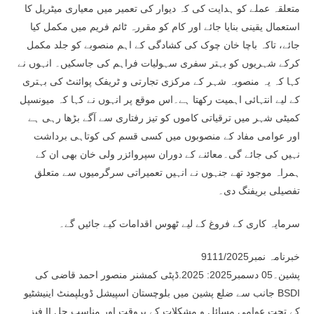
متعلقہ عملے کو ہدایت کی کہ دیوار کی تعمیر میں معیاری میٹریل کا
استعمال یقینی بنایا جائے اور کام کو مقررہ ٹائم فریم میں مکمل کیا
جائے، تاکہ باچا خان چوک کی کشادگی کے اہم منصوبے کو جلد مکمل
کرکے شہریوں کو بہتر سفری سہولیات فراہم کی جاسکیں۔ انہوں نے
کہا کہ یہ منصوبہ شہر کے مرکزی تجارتی و ٹریفک پوائنٹ کی بہتری
کے لیے انتہائی اہمیت رکھتا ہے۔اس موقع پر انہوں نے کہا کہ میونسپل
کمیٹی شہر میں ترقیاتی کاموں کو تیز رفتاری سے آگے بڑھا رہی ہے
اور عوامی مفاد کے منصوبوں میں کسی قسم کی کوتاہی برداشت
نہیں کی جائے گی۔معائنے کے دوران سپروائزر ولی خان بھی ان کے
ہمراہ موجود تھے جنہوں نے انہیں تعمیراتی سرگرمیوں سے متعلق
تفصیلی بریفنگ دی۔
سرمایہ کاری کے فروغ کے لیے ٹھوس اقدامات کیے جائیں گے۔
خبرنامہ نمبر9111/2025
پشین۔05 دسمبر2025: 2025.ڈپٹی کمشنر منصور احمد قاضی کی
جانب سے ضلع پشین میں بلوچستان اسپیشل ڈویلپمنٹ اینیشٹیو BSDI
فیز II کے تحت عوامی مسائل و مشکلات کے بروقت اور مناسب حل