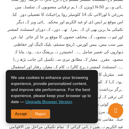
ڈویژن کے اہم ترقیاتی منصوبوں کے سلسلے میں N-50 ہائی وے پر
مرزغن تا لورالائی تک 14 کلومیٹر روڈ پراجیکٹ کا تفصیلی دورہ کیا۔
اس موقع پر ایس ڈی او عبد الکریم اور محکمہ ہائی ویز کے دیگر
تکنیکی ماہرین بھی ان کے ہمراہ تھے۔دورے کے دوران اسسٹنٹ کمشنر
اور ٹیم نے منصوبے کے مختلف حصوں کا موقع پر جا کر جائزہ لیا، جن
میں سب بیس، بیس کورس، ڈرینج سسٹم، بلیک ٹاپنگ اور حفاظتی
دیواروں کی تعمیر شامل ہے۔ انجینیئرز نے بریفنگ دیتے ہوئے بتایا کہ
منصوبہ مقررہ معیار کے مطابق تیزی سے تکمیل کی جانب بڑھ رہا
ہے۔اسسٹنٹ کمشنر دہرج کالرا نے کام کے معیار، رفتار اور استعمال
شدہ میٹریل کا باریک بینی سے معائنہ کیا اور واضح ہدایات جاری کرتے
We use cookies to enhance your browsing
ہوئے کہا کہ:کسی بھی قسم کی ناقص میٹریل یا کم معیار کے کام کو
experience, provide personalized content,
ہرگز برداشت نہیں کیا جائے گا۔منصوبہ عوام کی سہولت اور علاقے
and improve site performance. For the best
experience, please keep your browser up to
کی ترقی کے لیے انتہائی اہمیت کا حامل ہے، لہٰذا اس میں شفافیت اور
date —
Upgrade Browser Version
.
معیار پر کوئی سمجھوتہ نہیں ہونا چاہیے۔سڑک کی بروقت تکمیل سے
مسلم باغ، مرزغن اور لورالائی کے درمیان سفر آسان اور محفوظ ہوگا،
Accept
Reject
جبکہ مقامی تجارت اور رابطوں میں بھی بہتری آئے گی۔ایس ڈی او
عبد الکریم نے یقین دہانی کرائی کہ تمام تکنیکی مراحل بین الاقوامی