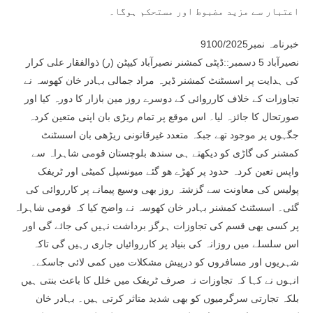
اعتبار سے مزید مضبوط اور مستحکم ہوگا۔
خبرنامہ نمبر9100/2025
نصیرآباد 5 دسمبر::ڈپٹی کمشنر نصیرآباد کیپٹن (ر) ذوالفقار علی کرار
کی ہدایت پر اسسٹنٹ کمشنر ڈیرہ مراد جمالی بہادر خان کھوسہ نے
تجاوزات کے خلاف کارروائی کے دوسرے روز مین بازار کا دورہ کیا اور
صورتحال کا جائزہ لیا۔ اس موقع پر تمام ریڑی بان اپنی متعین کردہ
جگہوں پر موجود تھے جبکہ متعدد غیرقانونی ریڑھی بان اسسٹنٹ
کمشنر کی گاڑی کو دیکھتے ہی سندھ بلوچستان قومی شاہراہ سے
واپس تعین کردہ حدود پر کھڑے ھو گئے میونسپل کمیٹی اور ٹریفک
پولیس کی معاونت سے گزشتہ روز بھی وسیع پیمانے پر کارروائی کی
گئی۔ اسسٹنٹ کمشنر بہادر خان کھوسہ نے واضح کیا کہ قومی شاہراہ
پر کسی بھی قسم کی تجاوزات ہرگز برداشت نہیں کی جائے گی اور
اس سلسلے میں روزانہ کی بنیاد پر کارروائیاں جاری رہیں گی تاکہ
شہریوں اور مسافروں کو درپیش مشکلات میں کمی لائی جاسکے۔
انہوں نے کہا کہ تجاوزات نہ صرف ٹریفک میں خلل کا باعث بنتی ہیں
بلکہ تجارتی سرگرمیوں کو بھی شدید متاثر کرتی ہیں۔ بہادر خان