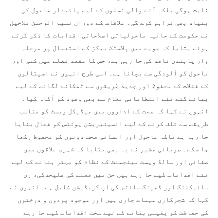
ثابت ہوگی بلکہ آنے والی نسلوں کے لیے پائیدار ماحول کی
بنیاد بھی فراہم کرے گی۔ ملاقات کے دوران نسیم الرحمن ملاخیل
نے حکومت کے حالیہ ماحولیاتی اصلاحاتی اقدامات کا ذکر کرتے
ہوئے بتایا کہ صوبے میں پلاسٹک بیگز کے استعمال پر مرحلہ
وار پابندی نافذ کی جا رہی ہے، جس کا مقصد فضلے میں کمی اور
ماحول کو آلودگی سے بچانا ہے۔ اسی طرح انہوں نے اسپتالوں
کے فضلات کے محفوظ اور جدید طریقوں سے ٹھکانے لگانے کے لیے
بنائے گئے نئے انتظاماتی نظام سے بھی وفود کو آگاہ کیا۔
انہوں نے کہا کہ صحت کے اداروں میں میڈیکل ویسٹ کو مناسب
طریقے سے تلف کرنے کے لیے انسینیریشن یونٹس کو فعال بنایا
جا رہا ہے تاکہ ماحول اور انسانی صحت دونوں کو محفوظ رکھا
جا سکے۔ صوبائی مشیر نے یہ بھی بتایا کہ شہری علاقوں میں
صفائی اور سالڈ ویسٹ مینجمنٹ کے نظام کو بہتر بنانے کے لیے
نئے اقدامات کیے جا رہے ہیں جن میں فضلے کی علیحدگی، ری
سائیکلنگ اور ڈمپنگ سائٹس کی اپ گریڈیشن شامل ہے۔ انہوں نے
کہا کہ شجرکاری مہمات جاری ہیں اور موجود پودوں و درختوں
کی حفاظت کو یقینی بنانے کے لیے سخت اقدامات کیے جا رہے