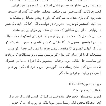
سمیت باہمی مشاورت سے ترقیاتی اسکیمات کے ضمن میں کھلی
کچہری لگائی گئی،،جس میں ضلعی محکمہ جات کے آفسران سمیت
شہریوں کی بڑی تعداد نے شرکت کی،اور درپیش مسائل و مشکلات
سے ڈپٹی کمشنر کو بذریعہ تحریری درخواست آگاہ کیا گیا،،ڈپٹی کمشنر
نے روایتی انداز میں سائلین کے مسائل سنے اور موقع پر ہی متعدد
مسائل کے حل کے احکامات جاری کیے،جبکہ ترقیاتی اسکیمات کے حوالے
سے درخواستیں وصول کیے گئے،ڈپٹی کمشنر قاضی منصور نے شرکاء کو
بتایا کہ کھلی کچہری کا مقصد باہمی تعاون،اعتماد کی فصاء کو مزید
مستحکم کرنا اور یہاں کے عوام کو درپیش مسائل و مشکلات کا بروقت
اور مناسب حل نکالتے ہوئے ترقیاتی منصوبوں کا اجراء ہے،تاہم آفسران
تک سائلین کی آسان رسائی سے گورننس میں بہتری آئے گی،اور عام
آدمی کو ریلیف و ترقی ملے گی۔
خبرنامہ نمبر9112/2025
کوئٹہ 5 دسمبر2025:
گورنر بلوچستان جعفرخان مندوخیل نے کہا کہ کسی ادارے کا سربراہ
محض ایک رہنما نہیں ہوتا بلکہ وہ پورے ادارے کا جوہر (Essence)