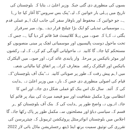
بسوں کی منظوری دی گئی جبکہ وزیر اعلیٰ نے بتایا کہ بلوچستان کی
تاریخ میں پہلی بار خواتین کے لیے“پنک بس سروس”کا آغاز کیا جا رہا
ہے جو خواتین کے محفوظ اور باوقار سفر کی جانب ایک اہم عملی قدم
ہے موسمیاتی تبدیلی کو ایک بڑا چیلنج قرار دیتے ہوئے میر سرفراز
بگٹی نے کہا کہ صوبے میں پہلا کلائیمنٹ فنڈ قائم کر دیا گیا ہے جس کے
تحت ماحول دوست پالیسیوں اور موسمیاتی لچک پر مبنی منصوبوں کو
مستحکم کیا جائے گا کابینہ نے ماحولیاتی آلودگی کم کرنے کے لیے رکشوں
اور موٹر بائیکس پر مرحلہ وار پابندی عائد کرنے اور صوبے میں الیکٹرک
بائیکس اور الیکٹرک رکشہ متعارف کرانے پر اتفاق کیا مالیاتی شعبے
میں اہم پیش رفت کے طور پر صوبائی کابینہ نے“بنک آف بلوچستان”کے
قیام کی اصولی منظوری دی جس کے بارے میں وزیر اعلیٰ نے ہدایت
کی کہ آئندہ سال تک اس بنک کو عملی شکل دی جائے اور اس کا
انتظامی بورڈ مکمل شفافیت اور سو فیصد میرٹ کی بنیاد پر قائم کیا
جائے انہوں نے واضح طور پر ہدایت کی کہ بنک آف بلوچستان کو ہر
قسم کے سیاسی دباؤ اور مصلحتوں سے مکمل طور پر پاک رکھا جائے گا
اجلاس میں بلوچستان انوائرمنٹل پروٹیکشن ٹریبونل کے چیئرپرسن کی
تقرری کی توثیق سمیت برتھ اینڈ ڈیتھ رجسٹریشن ماڈل بائی لاز 2022