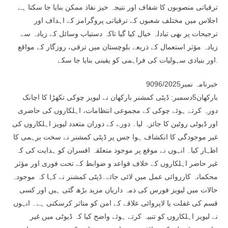
ترقیاتی منصوبوں کا شفاف اور نتیجہ خیز نفاذ ممکن بنایا جا سکتا ہے
اجلاس میں مختلف شعبوں کے ترقیاتی پروگرامز کے اہداف اور
ترجیحات پر بھی تبادلہ خیال کیا گیا تاکہ دستیاب وسائل کے زیادہ سے
زیادہ مؤثر استعمال کے ذریعے بلوچستان میں ترقی، روزگار کے مواقع
اور بنیادی سہولیات کی فراہمی کو یقینی بنایا جا سکے.
خبرنامہ نمبر9096/2025
بارکھان5دسمبر: ڈپٹی کمشنر بارکھان نے لیویز چوکی تکھڑا کا اچانک
دورہ کرتے ہوئے چوکی کے مجموعی انتظامات، اہلکاروں کی حاضری
اور ڈیوٹی روٹین کا جائزہ لیا۔ دورے کے دوران متعدد لیویز اہلکاروں کی
غیر موجودگی کا انکشاف ہوا جس پر ڈپٹی کمشنر نے سخت برہمی کا
اظہار کیا۔ انہوں نے موقع پر موجود متعلقہ افسران کو ہدایت کی کہ
غیر حاضر اہلکاروں کے خلاف قواعد و ضوابط کے تحت فوری اور مؤثر
محکمانہ کارروائی عمل میں لائی جائے۔ڈپٹی کمشنر نے کہا کہ موجودہ
حالات میں لیویز فورس کی ذمہ داریاں مزید بڑھ گئی ہیں اور کسی
قسم کی غفلت یا لاپروائی علاقے کے امن کو متاثر کرسکتی ہے۔ انہوں
نے لیویز اہلکاروں کو تنبیہ کرتے ہوئے واضح کیا کہ ڈیوٹی میں غیر