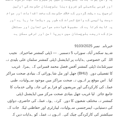
اور قومی یکجہتی کو فروغ دینا بلوچستان حکومت کی اولین
ترجیح ہے دہشت گردوں کے خلاف حکومت کے سخت اقدامات اور عوام
دوست پالیسی کے واضح ثمرات کے طور پر دیکھا جا رہا ہے اور
یہ ثابت کرتا ہے کہ مضبوط قیادت، عوامی تعاون اور مستقل
عزم کے ذریعے بلوچستان میں دیرپا امن اور ترقی ممکن ہے
خبرنامہ نمبر 9103/2025
شہید سکندر آباد، سوراب 5 دسمبر.. — ڈپٹی کمشنر صاحبزادہ نجیب
اللہ کی خصوصی ہدایات پر ایڈیشنل ڈپٹی کمشنر سلمان علی بلیدی نے
سپرنٹنڈنٹ ڈپٹی کمشنر آفس فضل محمد قمبرانی کے ہمراہ غریب
جھل اور مل شاہورائی کے بنیادی صحت مراکز (BHU) کا تفصیلی دورہ
کیا۔ اس موقع پر انہوں نے صحت مراکز میں موجود سہولیات، طبی
عملے کی کارکردگی اور مریضوں کو فراہم کی جانے والی خدمات کا
جامع جائزہ لیا غریب جھل بنیادی صحت مرکز میں ایڈیشنل ڈپٹی
کمشنر نے مختلف شعبوں کا دورہ کرتے ہوئے عملے کی حاضری، دواؤں
کی دستیابی، ایمرجنسی سہولیات، لیبارٹری اور حفاظتی ٹیکہ جات کے
سیکشنز کی کارکردگی چیک کی۔ انہوں نے عملے کو ہدایات دیں کہ