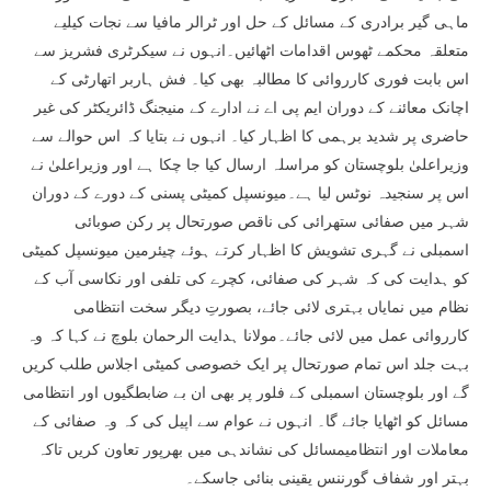
ماہی گیر برادری کے مسائل کے حل اور ٹرالر مافیا سے نجات کیلیے
متعلقہ محکمے ٹھوس اقدامات اٹھائیں۔انہوں نے سیکرٹری فشریز سے
اس بابت فوری کارروائی کا مطالبہ بھی کیا۔ فش ہاربر اتھارٹی کے
اچانک معائنے کے دوران ایم پی اے نے ادارے کے منیجنگ ڈائریکٹر کی غیر
حاضری پر شدید برہمی کا اظہار کیا۔ انہوں نے بتایا کہ اس حوالے سے
وزیراعلیٰ بلوچستان کو مراسلہ ارسال کیا جا چکا ہے اور وزیراعلیٰ نے
اس پر سنجیدہ نوٹس لیا ہے۔میونسپل کمیٹی پسنی کے دورے کے دوران
شہر میں صفائی ستھرائی کی ناقص صورتحال پر رکن صوبائی
اسمبلی نے گہری تشویش کا اظہار کرتے ہوئے چیئرمین میونسپل کمیٹی
کو ہدایت کی کہ شہر کی صفائی، کچرے کی تلفی اور نکاسی آب کے
نظام میں نمایاں بہتری لائی جائے، بصورتِ دیگر سخت انتظامی
کارروائی عمل میں لائی جائے۔مولانا ہدایت الرحمان بلوچ نے کہا کہ وہ
بہت جلد اس تمام صورتحال پر ایک خصوصی کمیٹی اجلاس طلب کریں
گے اور بلوچستان اسمبلی کے فلور پر بھی ان بے ضابطگیوں اور انتظامی
مسائل کو اٹھایا جائے گا۔ انہوں نے عوام سے اپیل کی کہ وہ صفائی کے
معاملات اور انتظامیمسائل کی نشاندہی میں بھرپور تعاون کریں تاکہ
بہتر اور شفاف گورننس یقینی بنائی جاسکے۔