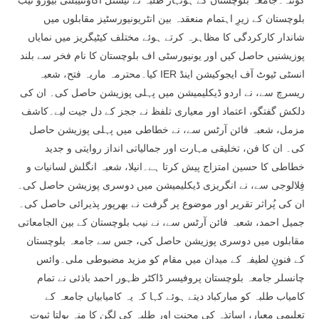
کوئٹہ۔جامعہ بلوچستان کے ہونہار طلبہ نے نیشنل اکاؤنٹیبلٹی بیورو نیب
بلوچستان کے زیرِ اہتمام منعقدہ بین انٹریونیورسٹیز مقابلوں میں
شاندار کارکردگی کا مظاہرہ کرتے ہوئے مختلف کیٹیگریز میں نمایاں
پوزیشنیں حاصل کیں اور یونیورسٹی اف بلوچستان کا نام فخر سے بلند
کیا۔محترمہ ماریہ فتح، شعبہ IER انسٹی ٹیوٹ آف ایجوکیشن اینڈ
ریسرچ سے، نے اردو ڈیکلیمیشن میں پہلی پوزیشن حاصل کی۔ ان کی
دلکش گفتگو، اعتماد اور معیاری تلفظ نے ججز کے دل جیت لیے۔کاشف
مزمل، شعبہ فائن آرٹس سے، نے خطاطی میں پہلی پوزیشن حاصل
کی۔ ان کا فن، تخلیقی مہارت اور جمالیاتی انداز روایتی و جدید
خطاطی کا حسین امتزاج پیش کرتا ہے۔انیلا، شعبہ انگلش لسانیات و
فِلالوجی سے، نے انگریزی ڈیکلیمیشن میں دوسری پوزیشن حاصل کی۔
ان کی پُراثر تقریر اور موضوع پر گرفت نے بھرپور پذیرائی حاصل کی۔
جمیل احمد، شعبہ فائن آرٹس سے، نے نیب بلوچستان کے بین الجامعاتی
مقابلوں میں دوسری پوزیشن حاصل کی، جس سے جامعہ بلوچستان
کے فنونِ لطیفہ کے میدان میں مقام کو مزید مضبوطی ملی۔وائس
چانسلر جامعہ بلوچستان پروفیسر ڈاکٹر ظہور احمد باذئی نے تمام
کامیاب طلبہ کو مبارکباد دیتے ہوئے کہا کہ یہ کامیابیاں جامعہ کے
تعلیمی معیار، اساتذہ کی محنت اور طلبہ کی لگن کا منہ بولتا ثبوت