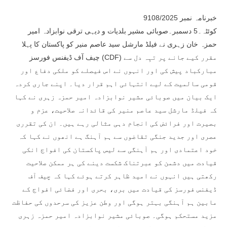
خبرنامہ نمبر 9108/2025
کوئٹہ۔5 دسمبر۔صوبائی مشیر بلدیات و دیہی ترقی نوابزادہ امیر
حمزہ خان زہری نے فیلڈ مارشل سید عاصم منیر کو پاکستان کا پہلا
چیف آف ڈیفنس فورسز (CDF) مقرر کیے جانے پر تہِہ دل سے
مبارکباد پیش کی اور انہوں نے اس فیصلے کو ملکی دفاع اور
قومی سالمیت کے لیے انتہائی اہم قرار دیا۔ اپنے جاری کردہ
ایک بیان میں صوبائی مشیر نوابزادہ امیر حمزہ زہری نے کہا
کہ فیلڈ مارشل سید عاصم منیر کی قائدانہ صلاحیت، عزم و
بصیرت اور فرائض کی انجام دہی مثالی رہے ہیں۔ ان کی تقرری
عصری اور جدید جنگی تقاضوں سے ہم آہنگ ہے انھوں نے کہا کہ
خود اعتمادی اور ہم آہنگی سے لیس پاکستان کی افواج انکی
قیادت میں دشمن کو عبرتناک شکست دینے کی ہر ممکن صلاحیت
رکھتی ہیں انہوں نے امید ظاہر کرتے ہوئے کہا کہ چیف آف
ڈیفنس فورسز کی قیادت میں بری، بحری اور فضائی افواج کے
مابین ہم آہنگی بہتر ہوگی اور وطن عزیز کی سرحدوں کی حفاظت
مزید مستحکم ہوگی۔ صوبائی مشیر نوابزادہ امیر حمزہ زہری