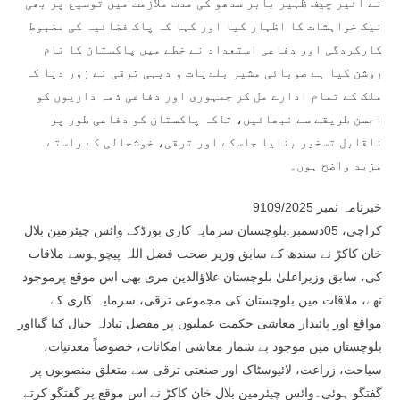
نے ائیر چیف ظہیر بابر سدھو کی مدت ملازمت میں توسیع پر بھی
نیک خواہشات کا اظہار کیا اور کہا کہ پاک فضائیہ کی مضبوط
کارکردگی اور دفاعی استعداد نے خطے میں پاکستان کا نام
روشن کیا ہے صوبائی مشیر بلدیات و دیہی ترقی نے زور دیا کہ
ملک کے تمام ادارے مل کر جمہوری اور دفاعی ذمہ داریوں کو
احسن طریقے سے نبھائیں، تاکہ پاکستان کو دفاعی طور پر
ناقابل تسخیر بنایا جاسکے اور ترقی، خوشحالی کے راستے
مزید واضح ہوں۔
خبرنامہ نمبر 9109/2025
کراچی، 05دسمبر:بلوچستان سرمایہ کاری بورڈکے وائس چیئرمین بلال
خان کاکڑ نے سندھ کے سابق وزیر صحت فضل اللہ پیچوہوسے ملاقات
کی، سابق وزیراعلیٰ بلوچستان علاؤالدین مری بھی اس موقع پرموجود
تھے، ملاقات میں بلوچستان کی مجموعی ترقی، سرمایہ کاری کے
مواقع اور پائیدار معاشی حکمت عملیوں پر مفصل تبادلہ خیال کیا گیااور
بلوچستان میں موجود بے شمار معاشی امکانات، خصوصاً معدنیات،
سیاحت، زراعت، لائیوسٹاک اور صنعتی ترقی سے متعلق منصوبوں پر
گفتگو ہوئی۔وائس چیئرمین بلال خان کاکڑ نے اس موقع پر گفتگو کرتے