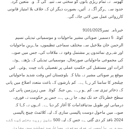
کھوسہ نے تمام ریڑی بانوں کو سختی سے تنبیہ کی کہ وہ متعین کردہ
حدود سے ہرگز آگے نہ آئیں، بصورت دیگر ان کے خلاف بلا امتیاز قانونی
کارروائی عمل میں لائی جائے گی۔
خبرنامہ نمبر9101/2025
کوئٹہ 5 دسمبر: صوبائی مشیر ماحولیات و موسمیاتی تبدیلی نسیم
الرحمن خان ملاخیل سے مختلف سماجی تنظیموں، ماہرینِ ماحولیات
اور شہری نمائندوں پر مشتمل وفود نے ملاقات کی، جس میں صوبے
کی مجموعی ماحولیاتی صورتحال، موسمیاتی تبدیلی کے بڑھتے ہوئے
اثرات اور مستقبل کی حکمتِ عملی پر تفصیلی بات چیت ہوئی۔ اس
موقع پر صوبائی مشیر نے بتایا کہ بلوچستان اس وقت شدید ماحولیاتی
چیلنجز کا سامنا کر رہا ہے۔ کم بارشوں کے باعث متعدد اضلاع میں پانی
کے ذخائر تیزی سے کم ہو رہے ہیں جبکہ کوئٹہ میں زیرزمین پانی کی
سطح خطرناک حد تک نیچے جا رہی ہے، جس پر حکومت نے فوری،
درمیانی اور طویل مدتیاقدامات کا آغاز کر دیا ہے۔ انہوں نے کہا کہ
صوبے میں ماحول دوست پالیسی سازی کے لیے کلائمٹ چینج پالیسی
2024 نافذ کر دی گئی ہے جس کے لیے 500 ملین روپے مختص کیے گئے
ہیں، یہ پالیسی نہ صرف موجودہ مسائل سے نمٹنے میں معاون