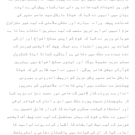
طور پر تعینات کیے جانے پر دلی مبارکباد پیش کی ہے اپنے
بیان میں انہوں نے کہا کہ فیلڈ مارشل سید عاصم منیر کی
خدمات، پیشہ ورانہ مہارت اور ملکی سلامتی کے لیے غیر متزلزل
عزم انہیں اس اہم ترین منصب کے لیے بہترین انتخاب بناتا ہے
صوبائی وزیر نے کہا کہ قوم کو اپنی مسلح افواج اور ان کی
قیادت پر بھرپور اعتماد ہے، جبکہ چیف آف ڈیفنس فورسز کے
نئے عہدے سے ملک میں دفاعی ہم آہنگی، کمانڈ اینڈ کنٹرول
سسٹم مزید مضبوط ہوگا اور تینوں مسلح افواج میں بہترین
کوآرڈی نیشن قائم ہوگی۔ انہوں نے امید ظاہر کی کہ فیلڈ
مارشل عاصم منیر وطن عزیز کو درپیش اندرونی و بیرونی
چیلنجز سے نمٹنے میں اپنی قائدانہ صلاحیتوں کو بھرپور
انداز سے بروئے کار لائیں گے حاجی نور محمد دمڑ نے مزید کہا
کہ بلوچستان سمیت پورے ملک میں امن و امان کے قیام، ترقی
اور استحکام کیلئے عسکری قیادت کا کردار قابلِ تحسین ہے۔
انہوں نے ملک و قوم کے بہتر مستقبل کے لیے نئے چیف آف ڈیفنس
فورسز کے لیے نیک خواہشات کا اظہار کرتے ہوئے اس امید کا
اعادہ کیا کہ ان کی قیادت میں پاکستان دفاعی و اسٹریٹجک