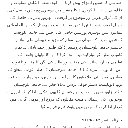
خطاطی کا حسین امتزاج پیش کرتا ہے۔انیلا، شعبہ انگلش لسانیات و
فِلالوجی سے، نے انگریزی ڈیکلیمیشن میں دوسری پوزیشن حاصل کی۔
ان کی پُراثر تقریر اور موضوع پر گرفت نے بھرپور پذیرائی حاصل کی۔
جمیل احمد، شعبہ فائن آرٹس سے، نے نیب بلوچستان کے بین الجامعاتی
مقابلوں میں دوسری پوزیشن حاصل کی، جس سے جامعہ بلوچستان
کے فنونِ لطیفہ کے میدان میں مقام کو مزید مضبوطی ملی۔وائس
چانسلر جامعہ بلوچستان پروفیسر ڈاکٹر ظہور احمد باذئی نے تمام
کامیاب طلبہ کو مبارکباد دیتے ہوئے کہا کہ یہ کامیابیاں جامعہ کے
تعلیمی معیار، اساتذہ کی محنت اور طلبہ کی لگن کا منہ بولتا ثبوت
ہیں۔ انہوں نے مزید کہا کہ جامعہ بلوچستان کے طلبہ قومی سطح کے
مقابلوں میں اپنی صلاحیتوں کا لوہا منوا رہے ہیں، جو ہمارے لیے باعثِ
فخر ہے۔جامعہ بلوچستان YDC یوتھ ڈیویلپمنٹ سینٹر فوکل پرسن
ڈاکٹر جاوید سرپراہ نے نیب بلوچستان کا بھی شکریہ ادا کیا کہ انہوں نے
نوجوانوں کی رہنمائی، مثبت مقابلوں کے فروغ اور قومی آگاہی میں
کردار ادا کرنے کے لیے بہترین پلیٹ فارم فراہم کیا۔
خبرنامہ نمبر9114/2025
مسلم باغ:اسسٹنٹ کمشنر مسلم باغ دہرج کالرا نے گزشتہ روز سب