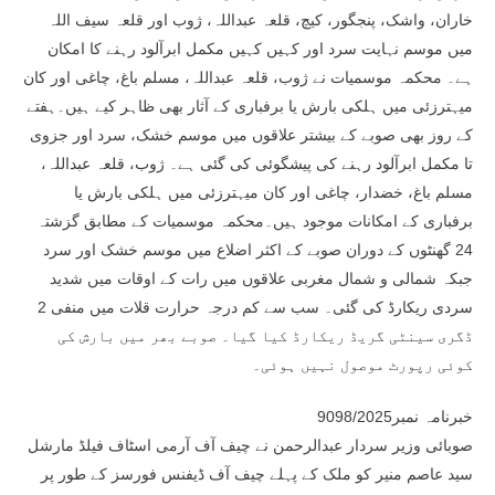
خاران، واشک، پنجگور، کیچ، قلعہ عبداللہ، ژوب اور قلعہ سیف اللہ
میں موسم نہایت سرد اور کہیں کہیں مکمل ابرآلود رہنے کا امکان
ہے۔ محکمہ موسمیات نے ژوب، قلعہ عبداللہ، مسلم باغ، چاغی اور کان
میہترزئی میں ہلکی بارش یا برفباری کے آثار بھی ظاہر کیے ہیں۔ہفتے
کے روز بھی صوبے کے بیشتر علاقوں میں موسم خشک، سرد اور جزوی
تا مکمل ابرآلود رہنے کی پیشگوئی کی گئی ہے۔ ژوب، قلعہ عبداللہ،
مسلم باغ، خضدار، چاغی اور کان میہترزئی میں ہلکی بارش یا
برفباری کے امکانات موجود ہیں۔محکمہ موسمیات کے مطابق گزشتہ
24 گھنٹوں کے دوران صوبے کے اکثر اضلاع میں موسم خشک اور سرد
جبکہ شمالی و شمال مغربی علاقوں میں رات کے اوقات میں شدید
سردی ریکارڈ کی گئی۔ سب سے کم درجہ حرارت قلات میں منفی 2
ڈگری سینٹی گریڈ ریکارڈ کیا گیا۔ صوبے بھر میں بارش کی
کوئی رپورٹ موصول نہیں ہوئی۔
خبرنامہ نمبر9098/2025
صوبائی وزیر سردار عبدالرحمن نے چیف آف آرمی اسٹاف فیلڈ مارشل
سید عاصم منیر کو ملک کے پہلے چیف آف ڈیفنس فورسز کے طور پر