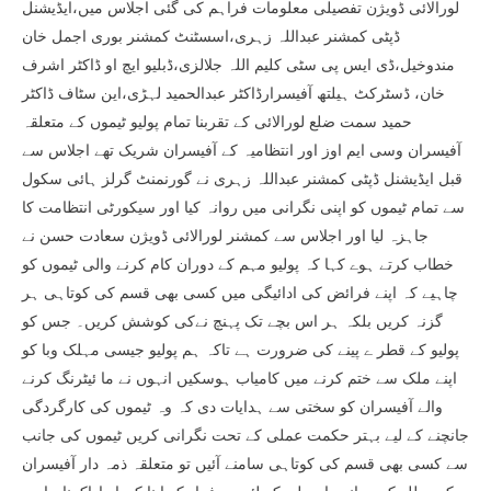
لورالائی ڈویژن تفصیلی معلومات فراہم کی گئی اجلاس میں،ایڈیشنل
ڈپٹی کمشنر عبداللہ زہری،اسسٹنٹ کمشنر بوری اجمل خان
مندوخیل،ڈی ایس پی سٹی کلیم اللہ جلالزی،ڈبلیو ایچ او ڈاکٹر اشرف
خان، ڈسٹرکٹ ہیلتھ آفیسرارڈاکٹر عبدالحمید لہڑی،این سٹاف ڈاکٹر
حمید سمت ضلع لورالائی کے تقربنا تمام پولیو ٹیموں کے متعلقہ
آفیسران وسی ایم اوز اور انتظامیہ کے آفیسران شریک تھے اجلاس سے
قبل ایڈیشنل ڈپٹی کمشنر عبداللہ زہری نے گورنمنٹ گرلز ہائی سکول
سے تمام ٹیموں کو اپنی نگرانی میں روانہ کیا اور سیکورٹی انتظامت کا
جاہزہ لیا اور اجلاس سے کمشنر لورالائی ڈویژن سعادت حسن نے
خطاب کرتے ہوے کہا کہ پولیو مہم کے دوران کام کرنے والی ٹیموں کو
چاہیے کہ اپنے فرائض کی ادائیگی میں کسی بھی قسم کی کوتاہی ہر
گزنہ کریں بلکہ ہر اس بچے تک پہنچ نےکی کوشش کریں۔ جس کو
پولیو کے قطر ے پینے کی ضرورت ہے تاکہ ہم پولیو جیسی مہلک وبا کو
اپنے ملک سے ختم کرنے میں کامیاب ہوسکیں انہوں نے ما ئیٹرنگ کرنے
والے آفیسران کو سختی سے ہدایات دی کہ وہ ٹیموں کی کارگردگی
جانچنے کے لیے بہتر حکمت عملی کے تحت نگرانی کریں ٹیموں کی جانب
سے کسی بھی قسم کی کوتاہی سامنے آئیں تو متعلقہ ذمہ دار آفیسران