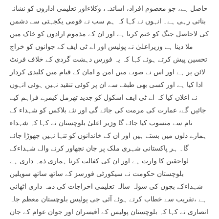
حاصل ہے، جو معصوم افراد، اساتذہ، وکلاءاور تعلیمی اداروں کو نشانہ
بناتی رہی ہے۔ انہوں نے کہا کہ ہم سب نے قومی یکجہتی سے دشمن
کی لاحاصل جنگ کو ختم کرنا ہے اور ان کے مذموم ارادوں کو خاک میں
ملا دینا ہے وزیراعلیٰ نے پولیس اور اے ٹی ایف کے جوانوں کو خراج
تحسین پیش کرتے ہوئے کہا کہ یہ فورس دہشت گردی کے خلاف فرنٹ
لائن پر ہے اور اس نے صوبے میں امن و امان کے قیام میں کلیدی کردار
ادا کیا ہے اور کسی بھی طبقے سے ان پر کوئی تنقید نہیں ہوئی انہوں
نے اعلان کیا کہ اے ٹی ایف اسکول کو جدید تھرمل کیمرے فراہم کیے
جائیں گے، عمارت کی مرمت کی جائے گی اور نئے بلاکس کو شہداء کے
نام سے منسوب کیا جائے گا وزیر اعلیٰ بلوچستان نے کہا کہ شہداء
ہمارے دلوں میں بستے ہیں اور ان کے خاندانوں کو تنہا نہیں چھوڑا جائے
گا۔ ہر پاکستانی شہری ملک پر جان نچھاور کرنے والے شہداءکے
لواحقین کا وارث ہے اور ان کی کفالت کرنا ہماری ذمہ داری ہے
بلوچستان حکومت نے سیکورٹی فورسز کے ساتھ ساتھ سویلین
شہداءکے بچوں کی سولہ سالہ تعلیمی اخراجات کی ذمہ داری اٹھائی
ہے ،تقریب سے خطاب کرتے ہوئے آئی جی پولیس بلوچستان معظم جاہ
انصاری نے کہا کہ بلوچستان پولیس کے آفیسران اور جوان عوام کے جان