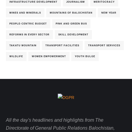
INFRASTRUCTURE DEVELOPMENT
JOURNALISM
MERITOCRACY
MINES AND MINERALS
MOUNTAINS OF BALOCHISTAN
NEW YEAR
PEOPLE-CENTRIC BUDGET
PINK AND GREEN BUS
REFORMS IN EVERY SECTOR
SKILL DEVELOPMENT
TAKATU MOUNTAIN
TRANSPORT FACILITIES
TRANSPORT SERVICES
WILDLIFE
WOMEN EMPOWERMENT
YOUTH BULGE
All the day's headlines and highlights from The
Directorate of General Public Relations Balochistan,