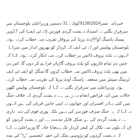
خبرنامہ نمبر9138/2024کوئٹہ، 31 دسمبر وزیراعلیٰ بلوچستان میر
سرفراز بگٹی نے انسداد دہشت گردی فورس (اے ٹی ایف) کی 17ویں
بیسک پاسنگ آو¿ٹ پریڈ کی پروقار تقریب سے خطاب کرتے ہوئے
بلوچستان پولیس اور اے ٹی ایف کے کردار کو بھرپور انداز میں سراہا۔
انہوں نے بلٹ پروف ڈائس پر خطاب کرنے سے انکار کرتے ہوئے کہا کہ
جس دن تمام غازیوں کو بلٹ پروف گاڑیاں فراہم کر دوں گا، اس دن
میں بھی بلٹ پروف ڈائس سے خطاب کروں گا منگل کو ایف ٹی ایف
ٹریننگ سینٹر میں منعقدہ پاسنگ آوٹ پریڈ کی تقریب سے خطاب کرتے
ہوئے وزیراعلیٰ میر سرفراز بگٹی نے کہا کہ بلوچستان پولیس کٹھن
حالات میں اپنے فرائض انجام دے رہی ہے، دہشت گردی کے خلاف جنگ
میں کئی بہادر افسران اور جوانوں نے اپنی جانیں قربان کی ہیں انہوں
نے کہا کہ یہ جنگ صرف فورسز کی نہیں بلکہ پوری قوم کی ذمہ داری
ہے دہشت گردی کی ہر شکل قابل مذمت ہے اور دہشت گردوں کو
ان کے بلوں سے نکال کر کیفر کردار تک پہنچایا جائے گا وزیراعلیٰ نے کہا
کہ دہشت گردوں کو پڑوسی ملک کی خفیہ ایجنسی “را” کی مدد