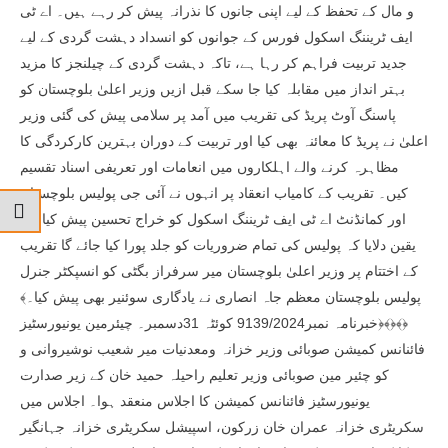
و مال کے تحفظ کے لیے اپنی جانوں کا نذرانہ پیش کر رہے ہیں۔ اے ٹی
ایف ٹریننگ اسکول فورس کے جوانوں کو انسداد دہشت گردی کے لیے
جدید تربیت فراہم کر رہا ہے، تاکہ دہشت گردی کے چیلنجز کا مزید
بہتر انداز میں مقابلہ کیا جا سکے قبل ازیں وزیر اعلیٰ بلوچستان کو
پاسنگ آوٹ پریڈ کی تقریب میں آمد پر سلامی پیش کی گئی وزیر
اعلیٰ نے پریڈ کا معائنہ بھی کیا اور تربیت کے دوران بہترین کارکردگی کا
مظاہرہ کرنے والے اہلکاروں میں انعامات اور تعریفی اسناد تقسیم
کیں۔ تقریب کے کامیاب انعقاد پر انہوں نے آئی جی پولیس بلوچستان
اور کمانڈنٹ اے ٹی ایف ٹریننگ اسکول کو خراج تحسین پیش کیا اور
یقین دلایا کہ پولیس کی تمام ضروریات کو جلد پورا کیا جائے گا تقریب
کے اختتام پر وزیر اعلیٰ بلوچستان میر سرفراز بگٹی کو انسپکٹر جنرل
پولیس بلوچستان معظم جاہ انصاری نے یادگاری سوئنیر بھی پیش کیا۔﴾
﴿﴾﴿﴾﴿خبرنامہ نمبر9139/2024 کوئٹہ 31دسمبر۔ چیئرمین یونیورسٹیز
فائنانس کمیشن صوبائی وزیر خزانہ ومعدنیات میر شعیب نوشیروانی و
کو چئیر مین صوبائی وزیر تعلیم راحیلہ حمید خان کے زیر صدارت
یونیورسٹیز فائنانس کمیشن کا اجلاس منعقد ہوا۔ اجلاس میں
سکریٹری خزانہ عمران خان زرکون، اسپیشل سکریٹری خزانہ جہانگیر