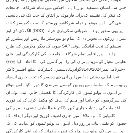
جس سے انسان مستفید ہو رہا ہے۔ اجلاس میں تمام شرکاءنے جامعات
کے فنڈز کی تقسیم کےپرانے فارمولے پر اتفاق کیا جب تک نئی پالیسی
بنی گی۔ اس موقع پر تمام شرکاءیونیورسٹیز کے سب کیمپسز کےلئے
الگ ڈی ڈی اوز (DDO) پر بھی متفق ہو ئے۔ صوبائی سکریٹری خزانہ
عمران زرکون نے تجویز دی کہ تمام یو نیورسٹیز ملا زمین اور پنشنرز کو
صوبے کے دیگر ملازمین کی طرح SAP سسٹم کے تحت ادائیگی ہونی
چاہئے۔ وزراء اور تمام شرکاءنے جامعات کی کارکردگی اور اعلیٰ
تعلیمی معیار کو مزید بہتر ی کی راہ پر گامزن کرنے کا اعادہ کیا۔﴾﴿﴾﴿﴾
﴿خبرنامہ نمبر9140/2024گوادر31دسمبر۔ ڈسٹرکٹ ہیلتھ آفیسر ڈاکٹر
عبداللطیف دشتی نے ایس این آئی ڈی دسمبر کے تحت جاری انسداد
پولیو مہم کے سلسلے میں یونین کونسل سربندن کا دورہ کیا۔ اس موقع
پر انہوں نے پولیو ٹیموں کی کارکردگی کا تفصیلی جائزہ لیتے ہوئے ان
کی سرگرمیوں کو جانچا اور مہم کے ہدف کو مکمل کرنے کے لیے فوری
اقدامات کی ہدایات جاری کیں۔ڈاکٹر عبداللطیف دشتی نے مہم کی
کامیابی کے لیے علاقے میں جاری لظیف کوریج اور دیگر اہداف کے
حصول کو یقینی بنانے پر زور دیا۔ انہوں نے پولیو ٹیموں کو ہدایت کی کہ
وہ ہر بچے تک پولیو سے بچاو کے قطرے پہنچانے کے لیے اپنی کارکردگی