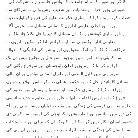
کا کڑ اور صوبے کے تمام جامعات کے وائس چانسلر ز نے شرکت کی۔
صوبائی وزیر خزانہ ومعدنیات میر شعیب نوشیروانی نے شرکائ سے
خطاب کرتے ہوئے کہا کہ ہماری حکومت تعلیم کی فروغ کو اولیت دیتے
ہیں۔ اور اعلیٰ تعلیمی اداروں کے ما لی مسائل سے بخوبی آگاہ
ہےاورہماری کوشش ہےکہ ان مسائل کا دیر پا حل نکالا جائےتاکہ یہ
تعلیمی ادارے یکسوئی سے اپنے فرائض ادا کر سکیں۔ انہوں نے
شرکاءسے کہاکہ آ پ لوگ تنخواہوں اور پینشن کی ادائیگی کے حوالے
سے کمیٹی بنا ئے اور ہمیں موجودہ صوتحال پر تجاویز بیس دن تک
فراہم کرےتا کہ ہم وزیر اعلیٰ بلوچستان میر سرفراز بگٹی کی
سربراہی میں قلیل المدتی اور طویل المدتی بنیادوں پر ان مالی
مسائل کا پائیدار حل کے لیے حکمت عملی طے کرے اس موقع پر دونوں
وزراء نے کہا کہ ہماری حکومت اپنے دستیاب وسائل میں تعلیم کی
فروغ کے لیے ٹھوس اقدامات اٹھائے جارہے ہیں تعلیم و جدید سائنسی
علوم سے ہی قوموں کی زندگی میں مثبت تبدیلیاں رونما ہوتی ہیں آج
کی دور میں سائنس اور انفارمیشن ٹیکنالوجی کی اہمیت سے کوئی ذی
شعور انسان انکار نہیں کر سکتا ہے کیونکہ ان کے ترقی اور نئے ایجادات
سے انسان کی زندگی پر مثبت اثرات مرتب ہورہے ہیں اور ان ہی کی
بدولت زندگی کی مختلف شعبوں میں انقلابی تبدیلیاں رونما ہو رہی