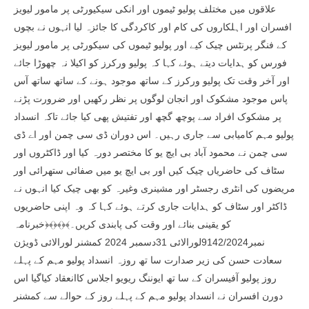
علاقوں میں مختلف پولیو ٹیموں اور انکی سیکیورٹی پر مامور لیویز
افسران اور اہلکاروں کی کام اور کاکردگی کا جائزہ لیا انہوں نے بچوں
کے فنگر پرنٹس چیک کیے اور پولیو ٹیموں کی سیکورٹی پر مامور لیویز
فورس کو ہدایات دیتے ہوئے کہا کہ پولیو ورکرز کو اکیلا نہ چھوڑا جائے
اور آخر وقت تک پولیو ورکرز کے ساتھ موجود ہونے کے ساتھ ساتھ آس
پاس موجود مشکوک اور انجان لوگوں پر نظر رکھیں اور ضرورت پڑنے
پر مشکوک افراد سے پوچھ گچھ اور تفتیش پھی کیا جائے تاکہ انسداد
پولیو مہم کامیابی سے جاری رہیں۔ اس دوران ڈی سی چمن اور اے ڈی
سی چمن نے محمود آباد بی ایچ یو کا مختصر دورہ کیا اور ڈاکٹروں اور
سٹاف کی حاضریاں چیک کیں اور بی ایچ یو میں صفائی ستھرائی اور
مریضوں کی انٹری رجسٹر اور مشینری وغیرہ کو بھی چیک کیا انہوں نے
ڈاکٹر اور سٹاف کو ہدایات جاری کرتے ہوئے کہا کہ وہ اپنی حاضریوں
کو یقینی بنائے اور وقت کی پابندی کریں۔﴾﴿﴾﴿﴾﴿خبرنامہ
نمبر9142/2024لورالائی 31دسمبر 2024 کمشنر لورالائی ڈویژن
سعادت حسن کی زیر صدارت سا تھ روزہ انسداد پولیو مہم کے پہلے
روز پولیو آفیسران کے سا تھ ایوننگ ریویو اجلاس کاانعقاد کیاگیا اس
دورن افسران نے انسداد پولیو مہم کے پہلے روز کے حوالے سے کمشنر