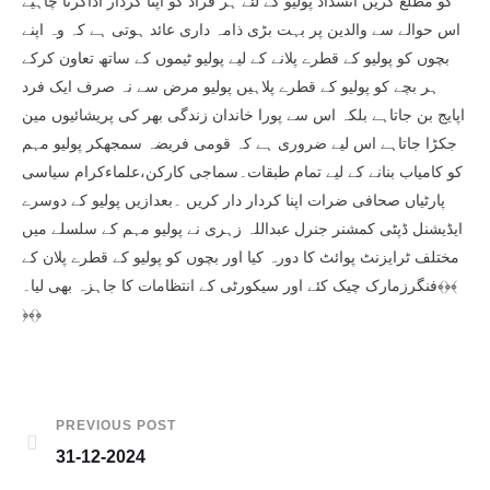
کو مطلع کریں انسداد پولیو کے لئے ہر فراد کو اپنا کردار اداکرنا چاہیے
اس حوالے سے والدین پر بہت بڑی ذامہ داری عائد ہوتی ہے کہ وہ اپنے
بچوں کو پولیو کے قطرے پلانے کے لیے پولیو ٹیموں کے ساتھ تعاون کرکے
ہر بچے کو پولیو کے قطرے پلاہیں پولیو مرض سے نہ صرف ایک فرد
اپایج بن جاتاہے بلکہ اس سے پورا خاندان زندگی بھر کی پریشائیوں مین
جکڑا جاتاہے اس لیے ضروری ہے کہ قومی فریضہ سمجھکر پولیو مہم
کو کامیاب بنانے کے لیے تمام طبقات۔سماجی کارکن،علماءکرام سیاسی
پارٹیاں صحافی ضرات اپنا کردار دار کریں ۔بعدازیں پولیو کے دوسرے
ایڈیشنل ڈپٹی کمشنر جنرل عبداللہ زہری نے پولیو مہم کے سلسلے میں
مختلف ٹرایزنٹ پوائٹ کا دورہ کیا اور بچوں کو پولیو کے قطرے پلان کے
فنگرزمارک چیک کئے اور سیکورٹی کے انتظامات کا جاہزہ بھی لیا۔﴾﴿﴾
﴿﴾﴿
PREVIOUS POST
31-12-2024