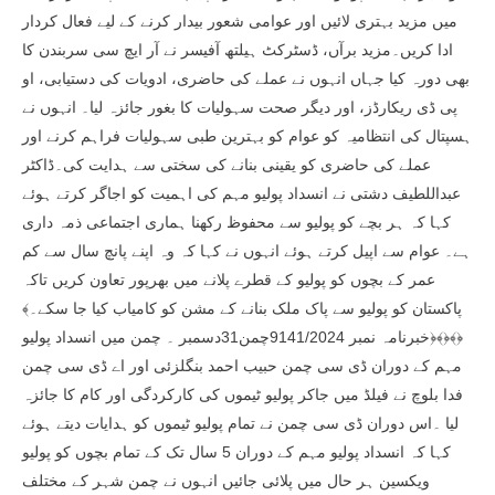
میں مزید بہتری لائیں اور عوامی شعور بیدار کرنے کے لیے فعال کردار
ادا کریں۔مزید برآں، ڈسٹرکٹ ہیلتھ آفیسر نے آر ایچ سی سربندن کا
بھی دورہ کیا جہاں انہوں نے عملے کی حاضری، ادویات کی دستیابی، او
پی ڈی ریکارڈز، اور دیگر صحت سہولیات کا بغور جائزہ لیا۔ انہوں نے
ہسپتال کی انتظامیہ کو عوام کو بہترین طبی سہولیات فراہم کرنے اور
عملے کی حاضری کو یقینی بنانے کی سختی سے ہدایت کی۔ڈاکٹر
عبداللطیف دشتی نے انسداد پولیو مہم کی اہمیت کو اجاگر کرتے ہوئے
کہا کہ ہر بچے کو پولیو سے محفوظ رکھنا ہماری اجتماعی ذمہ داری
ہے۔ عوام سے اپیل کرتے ہوئے انہوں نے کہا کہ وہ اپنے پانچ سال سے کم
عمر کے بچوں کو پولیو کے قطرے پلانے میں بھرپور تعاون کریں تاکہ
پاکستان کو پولیو سے پاک ملک بنانے کے مشن کو کامیاب کیا جا سکے۔﴾
﴿﴾﴿﴾﴿خبرنامہ نمبر 9141/2024چمن31دسمبر ۔ چمن میں انسداد پولیو
مہم کے دوران ڈی سی چمن حبیب احمد بنگلزئی اور اے ڈی سی چمن
فدا بلوچ نے فیلڈ میں جاکر پولیو ٹیموں کی کارکردگی اور کام کا جائزہ
لیا ۔اس دوران ڈی سی چمن نے تمام پولیو ٹیموں کو ہدایات دیتے ہوئے
کہا کہ انسداد پولیو مہم کے دوران 5 سال تک کے تمام بچوں کو پولیو
ویکسین ہر حال میں پلائی جائیں انہوں نے چمن شہر کے مختلف