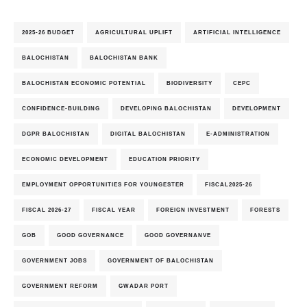
2025-26 BUDGET
AGRICULTURAL UPLIFT
ARTIFICIAL INTELLIGENCE
BALOCHISTAN
BALOCHISTAN BANK
BALOCHISTAN ECONOMIC POTENTIAL
BIODIVERSITY
CEPC
CONFIDENCE-BUILDING
DEVELOPING BALOCHISTAN
DEVELOPMENT
DGPR BALOCHISTAN
DIGITAL BALOCHISTAN
E-ADMINISTRATION
ECONOMIC DEVELOPMENT
EDUCATION PRIORITY
EMPLOYMENT OPPORTUNITIES FOR YOUNGESTER
FISCAL2025-26
FISCAL 2026-27
FISCAL YEAR
FOREIGN INVESTMENT
FORESTS
GOB
GOOD GOVERNANCE
GOOD GOVERNANVE
GOVERNMENT JOBS
GOVERNMENT OF BALOCHISTAN
GOVERNMENT REFORM
GWADAR PORT