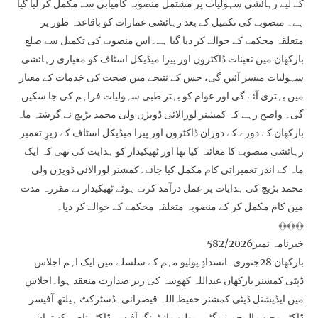
کے لیے رہائشی سہولیات پر مشتمل منصوبہ کامیابی سے مکمل کر لیا گیا
ہے۔ منصوبے کی تکمیل کے بعد رہائشی عمارات کو باقاعدہ طور پر
متعلقہ محکمے کے حوالے کر دیا گیا ہے۔اس منصوبے کی تکمیل سے ضلع
بارکھان میں تعینات ڈاکٹروں اور پیرا میڈیکل اسٹاف کو معیاری رہائشی
سہولیات میسر آئیں گی، جس کے نتیجے میں صحت کی خدمات کے معیار
میں بہتری آئے گی اور عوام کو بہتر طبی سہولیات فراہم کی جا سکیں
گی۔ واضح رہے کہ کمشنر لورالائی ڈویژن ولی محمد بڑیچ نے گزشتہ ماہ
بارکھان کے دورے کے دوران ڈاکٹروں اور پیرا میڈیکل اسٹاف کے زیرِ تعمیر
رہائشی منصوبے کا معائنہ کیا تھا اور ٹھیکیدار کو ہدایت کی تھی کہ ایک
ماہ کے اندر تعمیراتی کام مکمل کیا جائے۔کمشنر لورالائی ڈویژن ولی
محمد بڑیچ کی ہدایات پر عمل درآمد کرتے ہوئے ٹھیکیدار نے مقررہ مدت
میں کام مکمل کر کے منصوبہ متعلقہ محکمے کے حوالے کر دیا۔
﴾﴿﴾﴿﴾﴿
خبرنامہ نمبر582/2026
بارکھان 28جنوری۔انسدادِ پولیو مہم کے سلسلے میں ایک اہم اجلاس
ڈپٹی کمشنر بارکھان عبداللہ کھوسہ کی زیر صدارت منعقد ہوا۔اجلاس
میں ایڈیشنل ڈپٹی کمشنر حفیظ اللہ قیصرانی۔ڈسٹرکٹ ہیلتھ آفیسر
ڈاکٹر مجیب الرحمن بگٹی، پولیو مانیٹرنگ آفیسر ڈاکٹر ناصر کھیتران