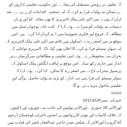
کہ تعلیم ہی روشن مستقبل کی بنیاد ہے اور حکومت تعلیمی اداروں کو
ہر ممکن سہولیات فراہم کرنے کے لیے سنجیدہ اقدامات کر رہی ہے۔بعد
ازاں انہوں نے میر اکبر علی پبلک لائبریری کا بھی معائنہ کیا اور وہاں
دستیاب سہولیات کو سراہتے ہوئے کہا کہ کتب خانے نوجوان نسل میں
مطالعے کے فروغ اور فکری نشوونما میں اہم کردار ادا کرتے ہیں۔اس
موقع پر میر اصغر رند نے اسکول میں قائم میر اکبر علی پبلک لائبریری کے
لیے سولر سسٹم فراہم کرنے کا اعلان بھی کیا، تاکہ لائبریری توانائی کے
بحران سے محفوظ رہتے ہوئے اپنی تعلیمی و مطالعاتی سرگرمیاں بہتر
انداز میں جاری رکھ سکے۔اس موقع پر لیاقت انگلش پبلک اسکول کے
پرنسپل محراب تاج نے میر اصغر رند کا شکریہ ادا کرتے ہوئے کہا کہ
سولر سسٹم کی فراہمی سے ادارے کو بڑی سہولت حاصل ہوگی اور
تعلیمی ماحول مزید بہتر ہو گا۔
﴾﴿﴾﴿﴾﴿
خبرنامہ نمبر593/2026
لورالائی 28 جنوری ۔ لورالائی پولیس کی جانب سے چوروں اور ڈکیتوں
کے خلاف کامیاب اور موثر کارروائیوں پر انجمن تاجران بلوچستان (رحیم
آغا گروپ) لورالائی کے ضلعی صدر حاجی عبدالغفار ناصر کی قیادت میں