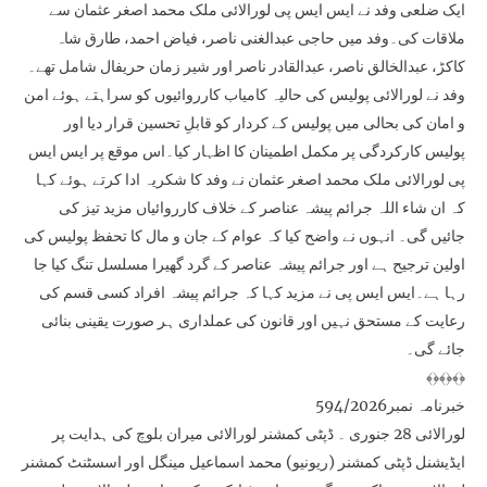
ایک ضلعی وفد نے ایس ایس پی لورالائی ملک محمد اصغر عثمان سے
ملاقات کی۔وفد میں حاجی عبدالغنی ناصر، فیاض احمد، طارق شاہ
کاکڑ، عبدالخالق ناصر، عبدالقادر ناصر اور شیر زمان حریفال شامل تھے۔
وفد نے لورالائی پولیس کی حالیہ کامیاب کارروائیوں کو سراہتے ہوئے امن
و امان کی بحالی میں پولیس کے کردار کو قابلِ تحسین قرار دیا اور
پولیس کارکردگی پر مکمل اطمینان کا اظہار کیا۔اس موقع پر ایس ایس
پی لورالائی ملک محمد اصغر عثمان نے وفد کا شکریہ ادا کرتے ہوئے کہا
کہ ان شاء اللہ جرائم پیشہ عناصر کے خلاف کارروائیاں مزید تیز کی
جائیں گی۔ انہوں نے واضح کیا کہ عوام کے جان و مال کا تحفظ پولیس کی
اولین ترجیح ہے اور جرائم پیشہ عناصر کے گرد گھیرا مسلسل تنگ کیا جا
رہا ہے۔ایس ایس پی نے مزید کہا کہ جرائم پیشہ افراد کسی قسم کی
رعایت کے مستحق نہیں اور قانون کی عملداری ہر صورت یقینی بنائی
جائے گی۔
﴾﴿﴾﴿﴾﴿
خبرنامہ نمبر594/2026
لورالائی 28 جنوری ۔ ڈپٹی کمشنر لورالائی میران بلوچ کی ہدایت پر
ایڈیشنل ڈپٹی کمشنر (ریونیو) محمد اسماعیل مینگل اور اسسٹنٹ کمشنر