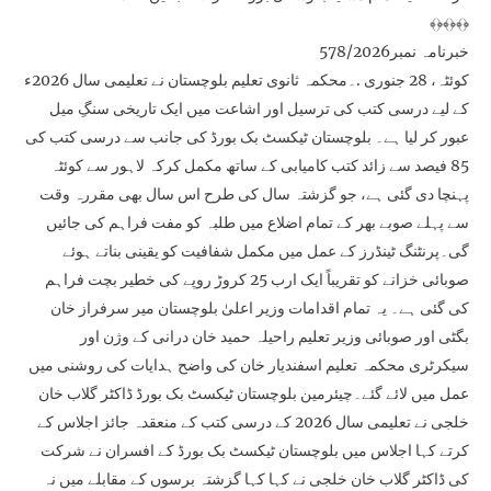
﴾﴿﴾﴿﴾﴿
خبرنامہ نمبر578/2026
کوئٹہ، 28 جنوری .۔محکمہ ثانوی تعلیم بلوچستان نے تعلیمی سال 2026ء
کے لیے درسی کتب کی ترسیل اور اشاعت میں ایک تاریخی سنگِ میل
عبور کر لیا ہے۔ بلوچستان ٹیکسٹ بک بورڈ کی جانب سے درسی کتب کی
85 فیصد سے زائد کتب کامیابی کے ساتھ مکمل کرکہ لاہور سے کوئٹہ
پہنچا دی گئی ہے، جو گزشتہ سال کی طرح اس سال بھی مقررہ وقت
سے پہلے صوبے بھر کے تمام اضلاع میں طلبہ کو مفت فراہم کی جائیں
گی۔پرنٹنگ ٹینڈرز کے عمل میں مکمل شفافیت کو یقینی بناتے ہوئے
صوبائی خزانے کو تقریباً ایک ارب 25 کروڑ روپے کی خطیر بچت فراہم
کی گئی ہے۔ یہ تمام اقدامات وزیر اعلیٰ بلوچستان میر سرفراز خان
بگٹی اور صوبائی وزیر تعلیم راحیلہ حمید خان درانی کے وژن اور
سیکرٹری محکمہ تعلیم اسفندیار خان کی واضح ہدایات کی روشنی میں
عمل میں لائے گئے۔چیئرمین بلوچستان ٹیکسٹ بک بورڈ ڈاکٹر گلاب خان
خلجی نے تعلیمی سال 2026 کے درسی کتب کے منعقدہ جائز اجلاس کے
کرتے کہا اجلاس میں بلوچستان ٹیکسٹ بک بورڈ کے افسران نے شرکت
کی ڈاکٹر گلاب خان خلجی نے کہا کہا گزشتہ برسوں کے مقابلے میں نہ