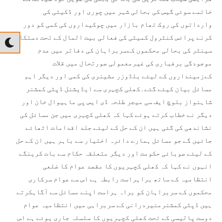
خاتمے سوئی گیس کی بحالی شہر میں چوری اور ڈکیتی کی
وارداتوں کی روک تھام بازار میں چوکیداروں کی کمی کو دور
کرنے پرائس کنٹرول کمیٹی کی فعالی بیت المال کے تحت دستکاری
سینٹر کی بحالی محکموں کےسربراہان کی دفاتر میں عدم
موجودگی برفباری کی غیرمعمولی صورتحال میں قلات
کےزمینداروں کے لیئے بلڈوزر مشینری کی کمی اور دیگر اہم
مسائل بیان کیئے گئے۔کھلی کچہری سے ایڈیشنل ڈپٹی کمشنر
شاہنواز بلوچ ایف سی میجر طلحہ ڈی ایس پی ماہیوال خان اور
دیگر نے خطاب کرتے ہوئے کہا کہ کھلی کچہری میں جن مسائل کی
نشاندھی کی گئی ہیں ان کے حل کے لیئے جلد اقدامات اٹھائے
جائیں گے جو مسائل ہمارے دائرہ اختیار سے باہر ہیں ان کے حل
کے لیئے صوبائی حکومت اور دیگر متعلقہ حکام سے بات کرینگے
انہوں نے کہا کہ کھلی کچہریوں کا مقصد عوام کا ضلعی
انتظامیہ کے ساتھ براہراست رابطہ ہے اس سے عوام سرکاری
محکموں کے سربراہان کو براہ ہراست اپنے مسائل سے آگاہکرتے
ہیں ڈپٹی کمشنرمنیردرانی کے سربراہی میں انتظامیہ عوام
دوست پالیسی کے تحت کھلی کچہریوں کا سلسلہ جاری یوئے ہے اس