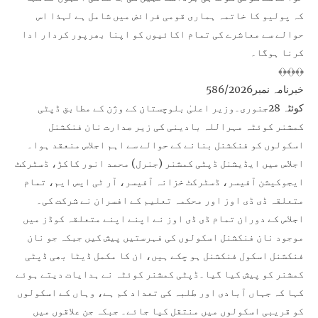
کہ پولیو کا خاتمہ ہماری قومی فرائض میں شامل ہے لہذا اس
حوالے سے معاشرے کی تمام اکائیوں کو اپنا بھرپور کردار ادا
کرنا ہوگا۔
﴾﴿﴾﴿﴾﴿
خبرنامہ نمبر586/2026
کوئٹہ 28جنوری۔وزیر اعلیٰ بلوچستان کے وژن کے مطابق ڈپٹی
کمشنر کوئٹہ مہراللہ بادینی کی زیر صدارت نان فنکشنل
اسکولوں کو فنکشنل بنانے کے حوالے سے اہم اجلاس منعقد ہوا۔
اجلاس میں ایڈیشنل ڈپٹی کمشنر (جنرل) محمد انور کاکڑ، ڈسٹرکٹ
ایجوکیشن آفیسر، ڈسٹرکٹ خزانہ آفیسر، آر ٹی ایس ایم، تمام
متعلقہ ڈی ڈی اوز اور محکمہ تعلیم کے افسران نے شرکت کی۔
اجلاس کے دوران تمام ڈی ڈی اوز نے اپنے اپنے متعلقہ کوڈز میں
موجود نان فنکشنل اسکولوں کی فہرستیں پیش کیں جبکہ جو نان
فنکشنل اسکول فنکشنل ہو چکے ہیں، ان کا مکمل ڈیٹا بھی ڈپٹی
کمشنر کو پیش کیا گیا۔ڈپٹی کمشنر کوئٹہ نے ہدایات دیتے ہوئے
کہا کہ جہاں آبادی اور طلبہ کی تعداد کم ہے، وہاں کے اسکولوں
کو قریبی اسکولوں میں منتقل کیا جائے۔ جبکہ جن علاقوں میں