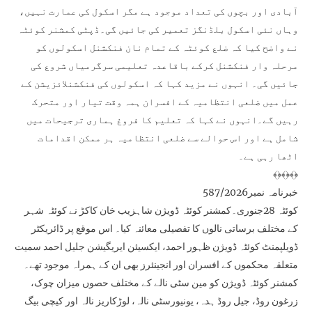
آبادی اور بچوں کی تعداد موجود ہے مگر اسکول کی عمارت نہیں،
وہاں نئی اسکول بلڈنگز تعمیر کی جائیں گی۔ڈپٹی کمشنر کوئٹہ
نے واضح کیا کہ ضلع کوئٹہ کے تمام نان فنکشنل اسکولوں کو
مرحلہ وار فنکشنل کرکے باقاعدہ تعلیمی سرگرمیاں شروع کی
جائیں گی۔ انہوں نے مزید کہا کہ اسکولوں کی فنکشنلائزیشن کے
عمل میں ضلعی انتظامیہ کے افسران ہمہ وقت تیار اور متحرک
رہیں گے۔انہوں نے کہا کہ تعلیم کا فروغ ہماری ترجیحات میں
شامل ہے اور اس حوالے سے ضلعی انتظامیہ ہر ممکن اقدامات
اٹھا رہی ہے۔
﴾﴿﴾﴿﴾﴿
خبرنامہ نمبر587/2026
کوئٹہ 28جنوری۔کمشنر کوئٹہ ڈویژن شاہزیب خان کاکڑ نے کوئٹہ شہر
کے مختلف برساتی نالوں کا تفصیلی معائنہ کیا۔ اس موقع پر ڈائریکٹر
ڈویلپمنٹ کوئٹہ ڈویژن ظہور احمد، ایکسیئن ایریگیشن جلیل احمد سمیت
متعلقہ محکموں کے افسران اور انجینئرز بھی ان کے ہمراہ موجود تھے۔
کمشنر کوئٹہ ڈویژن کو مین سٹی نالے کے مختلف حصوں میزان چوک،
زرغون روڈ، جیل روڈ ہدہ، یونیورسٹی نالہ، لوڑکاریز نالہ اور کیچی بیگ