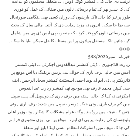
ترتیب دی جائے گی۔کمشنر کوئٹہ ڈویژن نے متعلقہ محکموں کو ہدایت
کی کہ شہر بھر کے تمام برساتی نالوں میں صفائی کے عمل کو فوری
طور پر تیز کیا جائے تاکہ بارشوں کے دوران کسی بھی ہنگامی صورتحال
سے بچا جا سکے۔ انہوں نے مزید ہدایت دی کہ آئندہ مالی سال کے بجٹ
میں برساتی نالوں کو پختہ کرنے کے منصوبے پی ایس ڈی پی میں شامل
کیے جائیں تاکہ مستقل بنیادوں پر اس مسئلے کا حل ممکن بنایا جا سکے۔
﴾﴿﴾﴿﴾﴿
خبرنامہ نمبر588/2026
زیارت 28جنوری ۔ ڈپٹی کمشنر عبدالقدوس اچکزئی نے ڈپٹی کمشنر
آفس میں حالیہ برف باری کے حوالے سے پریس بریفنگ دیا اس موقع پر
ڈائریکٹر پی ڈی ایم اے نوید احمد، اسسٹنٹ کمشنر سجاد الرحمن، ایف
سی کیپٹن محمد عارف بھی موجود تھے کمشنر زیارت عبد القدوس
اچکزئی نے کہا کہ حالیہ ہفتے میں برف باری کے دوسپیل آئے پہلے سپیل
میں کم برف باری ہوئی جبکہ دوسرے سپیل میں شدید برف باری ہوئی
جس کے نتیجے میں روڈ بند ہوگئے عوام مشکلات کا شکار ہوئے وزیر اعلیٰ
بلوچستان کی ہدایت پر پی ڈی ایم نے موقع پر ہی ہیوی مشینری فراہم
کی جا کے نتیجے میں ڈسٹرکٹ انتظامیہ،سی اینڈ ڈبلیو اور متعلقہ
محکموں نے بروقت تمام شاہراہوں کو کھول کر عوام کی مشکلات کو