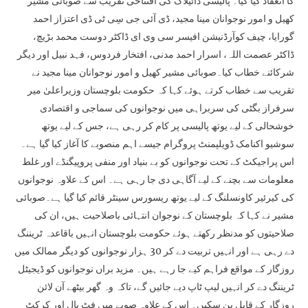
کا انعقاد کیا گیا۔ پالیسی ڈائیلاگ کی افتتاحی تقریب سے صوبائی مشیر
کھیل و امور نوجوانان مینا مجید، ڈی آئی جی سِی ٹی ڈی اعتزاز احمد
گورایا، چیف کوآرڈنیشن افیسر سی وی ای ڈاکٹر دوست محمد بڑیچ،
ڈاکٹر عصمت اللہ، اسرار احمد مدنی، افتخار فردوس، فہد نبیل اور دیگر
شرکائنے خطاب کیا۔صوبائی مشیر کھیل و امور نوجوانان مینا مجید نے
تقریب سے خطاب کرتے ہوئے کہا کہ حکومت بلوچستان وزیراعلیٰ میر
سرفراز بگٹی کی سربراہی میں نوجوانوں کی سماجی و اقتصادی
خوشحالی کے لیے یوتھ پالیسی پر کام کر رہی ہے، جس کے لیے یوتھ
سوشیو اکنامک ڈویلپمنٹ پروگرام جیسے اہم منصوبے کا آغاز کیا گیا ہے۔
اس پراجیکٹ کے تحت نوجوانوں کو بے بنیاد اور منفی پروپیگنڈے اور غلط
معلومات سے بچنے کے لیے آگاہی دی جا رہی ہے۔ اس کے علاوہ نوجوانوں
کی کیرئیر کاونسلنگ کے لیے یوتھ ریسورس سینٹر قائم کیا گیا ہے۔صوبائی
مشیر نے کہا کہ بلوچستان کے نوجوان انتہائی باصلاحیت ہیں، ان کی
صلاحیتوں کو مدنظر رکھتے ہوئے حکومت بلوچستان انہیں باقاعدہ ٹریننگ
دے رہی ہے اور انہیں تربیت دے کر 30 ہزار نوجوانوں کو دیگر ممالک میں
روزگار کے مواقع فراہم کیے جا رہے ہیں۔ مزید براں نوجوانوں کو ڈیجیٹل
ٹریننگ دے کر انہیں لیپ ٹاپ دیے جائیں گے، تاکہ وہ گھر بیٹھے آن لائن
روزگار کے قابل بن سکیں۔ اس کے علاوہ صوبے میں فٹ بال اور کرکٹ