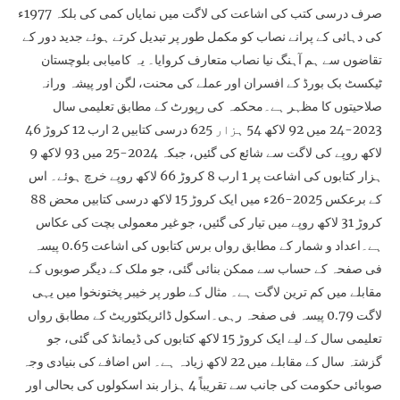
صرف درسی کتب کی اشاعت کی لاگت میں نمایاں کمی کی بلکہ 1977ء
کی دہائی کے پرانے نصاب کو مکمل طور پر تبدیل کرتے ہوئے جدید دور کے
تقاضوں سے ہم آہنگ نیا نصاب متعارف کروایا۔ یہ کامیابی بلوچستان
ٹیکسٹ بک بورڈ کے افسران اور عملے کی محنت، لگن اور پیشہ ورانہ
صلاحیتوں کا مظہر ہے۔محکمہ کی رپورٹ کے مطابق تعلیمی سال
2023-24 میں 92 لاکھ 54 ہزار 625 درسی کتابیں 2 ارب 12 کروڑ 46
لاکھ روپے کی لاگت سے شائع کی گئیں، جبکہ 2024-25 میں 93 لاکھ 9
ہزار کتابوں کی اشاعت پر 1 ارب 8 کروڑ 66 لاکھ روپے خرچ ہوئے۔ اس
کے برعکس 2025-26ء میں ایک کروڑ 15 لاکھ درسی کتابیں محض 88
کروڑ 31 لاکھ روپے میں تیار کی گئیں، جو غیر معمولی بچت کی عکاس
ہے۔اعداد و شمار کے مطابق رواں برس کتابوں کی اشاعت 0.65 پیسہ
فی صفحہ کے حساب سے ممکن بنائی گئی، جو ملک کے دیگر صوبوں کے
مقابلے میں کم ترین لاگت ہے۔ مثال کے طور پر خیبر پختونخوا میں یہی
لاگت 0.79 پیسہ فی صفحہ رہی۔اسکول ڈائریکٹوریٹ کے مطابق رواں
تعلیمی سال کے لیے ایک کروڑ 15 لاکھ کتابوں کی ڈیمانڈ کی گئی، جو
گزشتہ سال کے مقابلے میں 22 لاکھ زیادہ ہے۔ اس اضافے کی بنیادی وجہ
صوبائی حکومت کی جانب سے تقریباً 4 ہزار بند اسکولوں کی بحالی اور