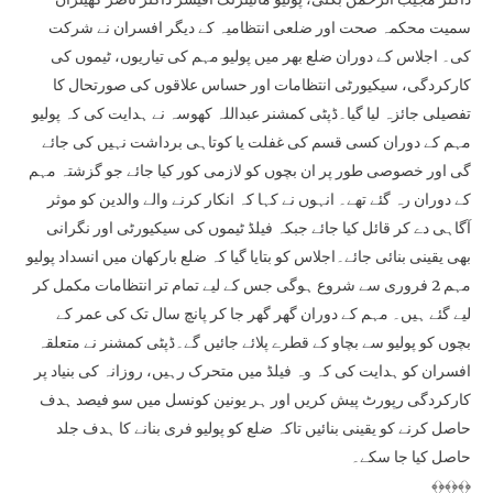
سمیت محکمہ صحت اور ضلعی انتظامیہ کے دیگر افسران نے شرکت
کی۔ اجلاس کے دوران ضلع بھر میں پولیو مہم کی تیاریوں، ٹیموں کی
کارکردگی، سیکیورٹی انتظامات اور حساس علاقوں کی صورتحال کا
تفصیلی جائزہ لیا گیا۔ڈپٹی کمشنر عبداللہ کھوسہ نے ہدایت کی کہ پولیو
مہم کے دوران کسی قسم کی غفلت یا کوتاہی برداشت نہیں کی جائے
گی اور خصوصی طور پر ان بچوں کو لازمی کور کیا جائے جو گزشتہ مہم
کے دوران رہ گئے تھے۔ انہوں نے کہا کہ انکار کرنے والے والدین کو موثر
آگاہی دے کر قائل کیا جائے جبکہ فیلڈ ٹیموں کی سیکیورٹی اور نگرانی
بھی یقینی بنائی جائے۔اجلاس کو بتایا گیا کہ ضلع بارکھان میں انسداد پولیو
مہم 2 فروری سے شروع ہوگی جس کے لیے تمام تر انتظامات مکمل کر
لیے گئے ہیں۔ مہم کے دوران گھر گھر جا کر پانچ سال تک کی عمر کے
بچوں کو پولیو سے بچاو کے قطرے پلائے جائیں گے۔ڈپٹی کمشنر نے متعلقہ
افسران کو ہدایت کی کہ وہ فیلڈ میں متحرک رہیں، روزانہ کی بنیاد پر
کارکردگی رپورٹ پیش کریں اور ہر یونین کونسل میں سو فیصد ہدف
حاصل کرنے کو یقینی بنائیں تاکہ ضلع کو پولیو فری بنانے کا ہدف جلد
حاصل کیا جا سکے۔
﴾﴿﴾﴿﴾﴿