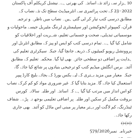
10 ہزار سے زائد نئے اساتذہ کی بھرتی ہے۔نیشنل کریکلم آف پاکستان
2022-23 کے تحت پرائمری سے انٹرمیڈیٹ سطح تک نئے نصاب کے
مطابق درسی کتب تیار کر لی گئی ہیں۔ نصاب میں ناظرہ و ترجمہ
قرآن، کمپیوٹر ایجوکیشن اور سپلیمنٹری لرننگ مٹیریل جیسے ماحولیات و
موسمیاتی تبدیلی، صحت و جسمانی تعلیم، شہریت اور اخلاقیات کو
شامل کیا گیا ہے۔تمام درسی کتب کو ایس او پیز کے مطابق انٹرنل اور
پروونشل ریویو کمیٹیوں کے ذریعے جانچا گیا، جبکہ سیکرٹری تعلیم کی
ہدایت پر اضافی دو سطحی جائزہ بھی لیا گیا۔محکمہ تعلیم کے مطابق
آئندہ برس انگلش میڈیم کتب کو ترجیحی بنیادوں پر شائع کیا جائے گا،
جبکہ معیار میں مزید بہتری کے لیے بکس بورڈ کے بجائے بلیچ کارڈ پیپر
استعمال کیا جائے گا۔مزید بتایا گیا کہ غیر ضروری مواد کو کم کرکے نصاب
کو اس انداز میں مرتب کیا گیا ہے کہ اساتذہ اور طلبہ سالانہ کورس
بروقت مکمل کر سکیں اور طلبہ پر اضافی تعلیمی بوجھ نہ پڑے۔ شفاف
ٹینڈرنگ، کم لاگت اور بہتر معیار پر مبنی اس ماڈل کو آئندہ بھی جاری
رکھا جائے۔
﴾﴿﴾﴿﴾﴿
خبرنامہ نمبر579/2026