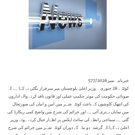
خبرنامہ نمبر577/2026
کوئٹہ، 28 جنوری ۔ وزیر اعلیٰ بلوچستان میر سرفراز بگٹی نے کہا ہے کہ
صوبائی حکومت کی موثر حکمتِ عملی اور قانون نافذ کرنے والے اداروں
کی انتھک کاوشوں کے باعث کوئٹہ شہر میں امن و امان کی صورتحال
میں نمایاں بہتری آئی ہے اور جرائم کی شرح میں واضح کمی ریکارڈ کی
گئی ہے سماجی رابطے کی سائٹ ایکس پر اظہار خیال کرتے ہوئے وزیر
اعلیٰ نے کہا کہ گزشتہ دو ماہ کے دوران کوئٹہ شہر میں جرائم کی شرح