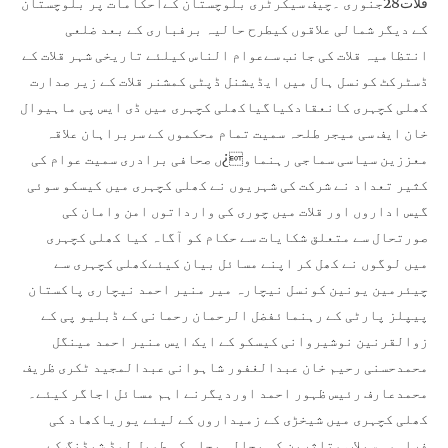
قلات28جنوری ۔چیف سیکرٹری بلوچستان کےاحکامات پر بلوچستان
کے دیگر شمالی علاقوں کیطرح حالیہ برفباری کے بعد ضلعی
انتظامیہ قلات کی جانب سےعوام الناس کیلئے تاریخی شہر قلات کے
ڈسٹرکٹ کونسل ہال میں ایڈیشنل ڈپٹی کمشنر قلات کے زیر صدارت
کھلی کچہری کانعقادکیاگیاکھلی کچہری میں ڈی ایس پی ماہیوال
خان ایف سی میجر طلحہ سمیت تمام محکموں کے سربراہان علاقہ
معززین سیاسی سماجی رہنماو¿ں صحافی برادری سمیت عوام کی
کثیر تعداد نے شرکت کی شہریوں نے کھلی کچہری میں کیسکو سوئی
گیس اداروں اور قلات میں چوری کی وارداتوں امن وامان کی
صورتحال سے متعلق شکایات سے حکام کو آگاہ کیا کھلی کچہری
میں لوگوں نے کھل کر اپنے مسائل بیان کیئےکھلی کچہری سے
چیئرمین یونین کونسل نیچارہ میر منیر احمد نیچاری پاکستان
پیپلز پارٹی کے رہنمائفضل الرحمان رحمانی کے ڈبلیو پی کے
زوالقرنین نوشیروانی کیسکو کے ایک ایس منیر احمد مینگل
محمدحسنی رحیم خان عبدالغفور شاہوانی عبدالمجید ٹکری ظریف
محمدعارف رئیس ظہور احمد اوردیگرنے اہم مسائل اجاگر کیئے۔
کھلی کچہری میں شیخڑی کے زمیداروں کے لیئے یوریاکھاد کی
فراہمی سیلاب متاثرین کی بحالی بجلی کی طویل لوڈ شیڈنگ کے