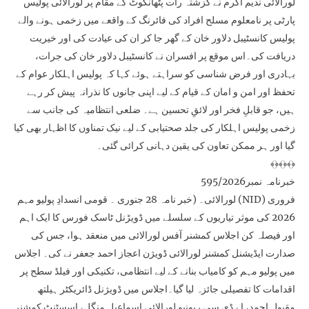
لورالائی ندیم اکرم نے گزشتہ رات پٹھانکوٹ کے مقام پر لورالائی پولیس
پارٹی پر نامعلوم مسلح افراد کی فائرنگ کے واقعے میں زخمی ہونے والے
پولیس کانسٹیبل دلاور خان کے گھر جا کر ان کی عیادت کی اور خیریت
دریافت کی۔اس موقع پر افسران نے کانسٹیبل دلاور خان کی جرات،
بہادری اور فرض شناسی کو سراہتے ہوئے کہا کہ پولیس اہلکار عوام کے
تحفظ اور امن و امان کے قیام کے لیے اپنی جانوں کا نذرانہ پیش کر رہے
ہیں، جو قابلِ فخر اور لائقِ تحسین ہے۔ ضلعی انتظامیہ کی جانب سے
زخمی پولیس اہلکار کی جلد صحتیابی کے لیے نیک تمناوں کا اظہار بھی کیا
گیا اور ہر ممکن تعاون کی یقین دہانی کرائی گئی۔
﴾﴿﴾﴿﴾﴿
خبرنامہ نمبر595/2026
لورالائی۔ (خبر نامہ 28 جنوری ۔ قومی انسدادِ پولیو مہم (NID) فروری
2026 کی موثر تیاریوں کے سلسلے میں ڈویڑنل ٹاسک فورس کا ایک اہم
اور فیصلہ کن اجلاس کمشنر آفس لورالائی میں منعقد ہوا، جس کی
صدارت ایڈیشنل کمشنر لورالائی ڈویژن اعجاز احمد جعفر نے کی۔ اجلاس
میں پولیو مہم کو کامیاب بنانے کے لیے انتظامی، تکنیکی اور فیلڈ سطح پر
اقدامات کا تفصیلی جائزہ لیا گیا۔اجلاس میں ڈویژنل ڈائریکٹر ہیلتھ
مقبول احمد، اے ڈی سی ریونیو لورالائی اسماعیل منگل، اسسٹنٹ کمشنر