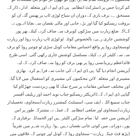
کم کردیا جس پر ڈسٹرکٹ انتظامیہ پی ڈی ایم اے اور متعلقہ ادارے ڈار کے
مستحق ہے برف باری کے دوران ان سیاح لوڑی ٹاپ پر پھنس گئے ان کو
بروقت ریسکیو کیا گیا اور بڑے جانی اور مالی نقصان سے بچایا انہوں نے
کہاکہ ضلع زیارت میں سڑکوں کوبرف سے صاف کرنے کیلئے بھر پور
کوششیں جاری رہی، بالخصوص کوئٹہ ٹو لوڑی ٹاپ زیارت روڈ اور زیارت
ٹوسنجاوی روڈ پر واقع احساس مقامات کوتل سڑی ٹو چوتیر روڈ کو برف
سے سے کلیئر کر نے کیلئے مسلسل کوشش جاری رکھی گئی۔اسی طرح
قائداعظم ریزیڈنسی روڈ پر بھی برف کو روڈ سے صاف کرنے کے لیے
آپریشن انجام دیا گیا۔پی ڈی ایم اے کی جانب سے فراہم کردہ بھاری
مشینری اور متعلقہ لائن محکموں کی مشینری کو استعمال میں لایا گیا۔
اور مختلف حساس مقامات پر سرخ نمک کا بھی زبردست چھڑکاو کیا
گیاپی ڈی ایم اے کے ڈائریکٹر ریسکیو جناب نوید احمد اور ریلیف آفیسر
جناب سمیع اللہ، ایف سی، اسسٹنٹ کمشنرز زیارت/سنجاوی، تحصیلدار
زیارت/سنجاوی اور ضلعی انتظامیہ کے عملے نے مشترکہ طور پر اس
آپریشن میں حصہ لیا۔تمام سڑکیں کلیئر ہیں اور الحمدللہ برفباری کے
پورے دورانیے میں کوئی جانی نقصان نہیں ہوا۔زیارت شہر میں تقریباً
ڈیڑھ فٹ جبکہ زیارت–سنجاوی روڈ کے کوتل اور چوتیر کے علاقوں میں