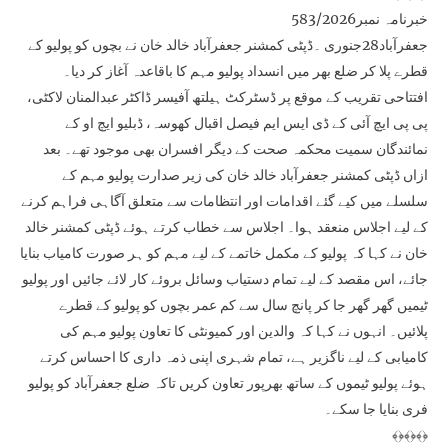
خبرنامہ نمبر583/2026
جعفرآباد28جنوری ۔ڈپٹی کمشنر جعفرآباد خالد خان نے بچوں کو پولیو کے
قطرے پلا کر ضلع بھر میں انسداد پولیو مہم کا باقاعدہ آغاز کر دیا۔
افتتاحی تقریب کے موقع پر ڈسٹرکٹ ہیلتھ آفیسر ڈاکٹر عبدالمنان لاکٹی،
پی پی ایچ آئی کے ڈی ایس ایم فیصل اقبال کھوسہ، ڈبلیو ایچ او کے
نمائندگان سمیت محکمہ صحت کے دیگر افسران بھی موجود تھے۔ بعد
ازاں ڈپٹی کمشنر جعفرآباد خالد خان کی زیر صدارت پولیو مہم کے
سلسلے میں کیے گئے اقدامات اور انتظامات سے متعلق آگاہی فراہم کرنے
کے لیے اجلاس منعقد ہوا۔ اجلاس سے خطاب کرتے ہوئے ڈپٹی کمشنر خالد
خان نے کہا کہ پولیو کے مکمل خاتمے کے لیے مہم کو ہر صورت کامیاب بنایا
جائے، اس مقصد کے لیے تمام دستیاب وسائل بروئے کار لائے جائیں اور پولیو
ٹیمیں گھر گھر جا کر پانچ سال سے کم عمر بچوں کو پولیو کے قطرے
پلائیں۔ انہوں نے کہا کہ والدین اور کمیونٹی کا تعاون پولیو مہم کی
کامیابی کے لیے ناگزیر ہے، تمام شہری اپنی ذمہ داری کا احساس کرتے
ہوئے پولیو ٹیموں کے ساتھ بھرپور تعاون کریں تاکہ ضلع جعفرآباد کو پولیو
فری بنایا جا سکے۔
﴾﴿﴾﴿﴾﴿