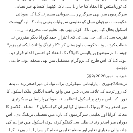
کے ٹورنامنٹس کا انعقاد کیا جا رہا ہے۔ تاکہ کپٹھیل کیساتھ غیر نصابی
سرگرمیوں میں بھی سرگرم رہے۔صوبائی مشیر نے کہا کہ صوبائی
حکومت نے نوجوان نسل کو تعلیمی سہولیات یقینی بنانے کے لیے گھوسٹ
اسکول بحال کیے ہیں، تاکہ کوئی بھی بچہ تعلیم سے محروم نہ رہے۔
تقریب سے ڈی آئی جی سی ٹی ڈی اعتزاز احمد گورایا دیگر مقررین نے
خطاب کرتے ہوئے حکومت بلوچستان کو ”کاونٹرنگ وائلنٹ ایکسٹریمزم“
جیسے اہم موضوع پر پالیسی ڈائیلاگ کے انعقاد کو احسن اقدام قرار دیتے
ہوئے کہا کہ اس طرح کے پروگرام مستقبل میں بھی منعقد ہونے چاہیے۔
﴾﴿﴾﴿﴾﴿
خبرنامہ نمبر592/2026
تربت28جنوری ۔ پارلیمانی سیکرٹری برائے توانائی میر اصغر رند نے بدھ
کے روز تربت کے علاقے سری کہن میں واقع لیاقت انگلش پبلک اسکول کا
دورہ کیا۔اس موقع پر اسکول انتظامیہ نے صوبائی پارلیمانی سیکرٹری
میر اصغر رند کا پرتپاک استقبال کیا اور ان کو اسکول کے مختلف کلاسز کا
معائنہ کرایا اور تعلیمی سرگرمیوں کے بارے میں تفصیلی بریفنگ دی۔ اس
دوران میر اصغر رند نے طلبہ سے گفتگو کرتے ہوئے اسکول میں فراہم کی
جانے والی معیاری تعلیم اور منظم تعلیمی نظام کو سراہا۔ انہوں نے کہا