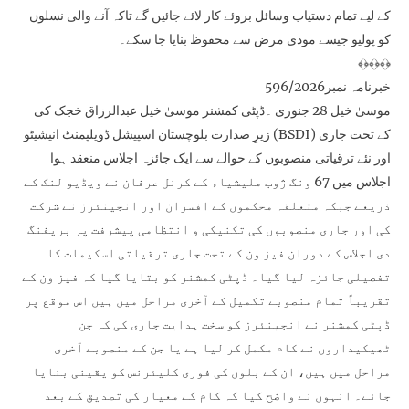
کے لیے تمام دستیاب وسائل بروئے کار لائے جائیں گے تاکہ آنے والی نسلوں
کو پولیو جیسے موذی مرض سے محفوظ بنایا جا سکے۔
﴾﴿﴾﴿﴾﴿
خبرنامہ نمبر596/2026
موسیٰ خیل 28 جنوری ۔ڈپٹی کمشنر موسیٰ خیل عبدالرزاق خجک کی
زیرِ صدارت بلوچستان اسپیشل ڈویلپمنٹ انیشیٹو (BSDI) کے تحت جاری
اور نئے ترقیاتی منصوبوں کے حوالے سے ایک جائزہ اجلاس منعقد ہوا
اجلاس میں 67 ونگ ژوب ملیشیاء کے کرنل عرفان نے ویڈیو لنک کے
ذریعے جبکہ متعلقہ محکموں کے افسران اور انجینئرز نے شرکت
کی اور جاری منصوبوں کی تکنیکی و انتظامی پیشرفت پر بریفنگ
دی اجلاس کے دوران فیز ون کے تحت جاری ترقیاتی اسکیمات کا
تفصیلی جائزہ لیا گیا۔ ڈپٹی کمشنر کو بتایا گیا کہ فیز ون کے
تقریباً تمام منصوبے تکمیل کے آخری مراحل میں ہیں اس موقع پر
ڈپٹی کمشنر نے انجینئرز کو سخت ہدایت جاری کی کہ جن
ٹھیکیداروں نے کام مکمل کر لیا ہے یا جن کے منصوبے آخری
مراحل میں ہیں، ان کے بلوں کی فوری کلیئرنس کو یقینی بنایا
جائے۔ انہوں نے واضح کیا کہ کام کے معیار کی تصدیق کے بعد