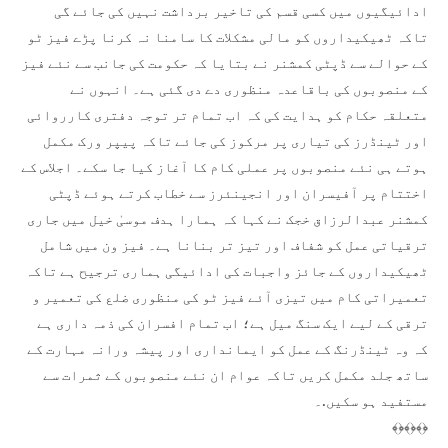
ادائیگیوں میں کسی قسم کی تاخیر برداشت نہیں کی جائے گی
تاکہ ٹھیکیداروں کو مالی مشکلات کا سامنا نہ کرنا پڑے فیز ٹو
کے حوالے سے ڈپٹی کمشنر نے بتایا کہ حکومت کی جانب سے نئے فیز
کے منصوبوں کی باقاعدہ منظوری دے دی گئی ہے۔ انہوں نے
متعلقہ حکام کو ہدایت کی کہ اب تمام تر توجہ دفتری کارروائی
اور ٹینڈرز کی تیاری پر مرکوز کی جائے تاکہ پیپر ورک مکمل
ہوتے ہی نئے منصوبوں پر عملی کام کا آغاز کیا جا سکے۔ اجلاس کے
اختتام پر آفیسران اور انجینئرز سے خطاب کرتے ہوئے ڈپٹی
کمشنر عبدالرزاق خجک نے کہا کہ ہمارا ہدف موسیٰ خیل میں جاری
ترقیاتی عمل کو شفاف اور تیز تر بنانا ہے۔ فیز ون میں شامل
ٹھیکیداروں کے جائز واجبات کی ادائیگی ہماری ترجیح ہے تاکہ
تعمیراتی کام میں تیزی آئے فیز ٹو کی منظوری ضلع کی تعمیر و
ترقی کے لیے ایک سنگ میل ہے؛ اب تمام افسران کی ذمہ داری ہے
کہ وہ ٹینڈرنگ کے عمل کو ایمانداری اور پیشہ ورانہ مہارت کے
ساتھ جلد مکمل کریں تاکہ عوام ان نئے منصوبوں کے ثمرات سے
مستفید ہو سکیں.۔
﴾﴿﴾﴿﴾﴿