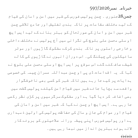
خبرنامہ نمبر597/2026
چمن28جنوری ۔ چمن پولیس فورس کی شہر میں امن و امان کی قیام
کے لیے مختلف مقامات پر ناکہ بندی تفتیش اور جامع تلاشی چمن
شہر میں امن و امان کی صورتحال کو بہتر بنانے کے لیے ایس ایچ
او سٹی محسن علی بلوچ کی نگرانی میں آج پولیس نے مختلف داخلی
و خارجی راستوں پر ناکہ بندی کرکے مشکوک گاڑیوں اور موٹر
سائیکلوں کی چیکنگ کی۔ اس دوران انہوں نے گاڑیوں کی کالے
شیشے صاف کئے گئے اس موقع پر ایس ایچ او سٹی محسن علی بلوچ نے
کہا کہ یہ اقدامات ڈی پی او چمن عبداللہ عمران چیمہ کی خصوصی
ہدایات پر کیے جا رہے ہیں تاکہ شہر کو کسی بھی ناخوشگوار
واقعے سے بچایا جائے شہر میں قیام امن کیلئے پولیس گشت میں
بھی اضافہ کر دیا گیا ہے اور مشکوک سرگرمیوں پر کڑی نظر رکھی
جا رہی ہے۔ ایس ایچ او چمن نے کہا کہ شہر میں امن و امان کی
قیام اور عوام کی جان و مال کی حفاظت پولیس کی اولین ذمہداری
ہے اور پولیس فورس اپنی پیشہ ورانہ صلاحیتوں کو بروئے کار
لاتے ہوئے بہترین انداز میں نبھا رہی ہیں۔
﴾﴿﴾﴿﴾﴿