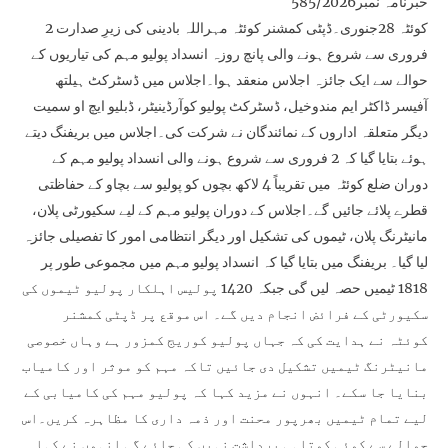
خبرنامہ نمبر585/2026
کوئٹہ 28جنوری۔ڈپٹی کمشنر کوئٹہ مہراللہ بادینی کی زیرِ صدارت 2
فروری سے شروع ہونے والی پانچ روزہ انسداد پولیو مہم کی تیاریوں کے
حوالے سے ایک جائزہ اجلاس منعقد ہوا۔اجلاس میں ڈسٹرکٹ ہیلتھ
آفیسر ڈاکٹر ایم مندوخیل، ڈسٹرکٹ پولیو کوآرڈینیٹر، ڈبلیو ایچ او سمیت
دیگر متعلقہ اداروں کے نمائندگان نے شرکت کی۔اجلاس میں بریفنگ دیتے
ہوئے بتایا گیا کہ 2 فروری سے شروع ہونے والی انسداد پولیو مہم کے
دوران ضلع کوئٹہ میں تقریباً 4 لاکھ بچوں کو پولیو سے بچاو کے حفاظتی
قطرے پلائے جائیں گے۔اجلاس کے دوران پولیو مہم کے لیے سکیورٹی پلان،
مانیٹرنگ پلان، ٹیموں کی تشکیل اور دیگر انتظامی امور کا تفصیلی جائزہ
لیا گیا۔ بریفنگ میں بتایا گیا کہ انسداد پولیو مہم میں مجموعی طور پر
1818 ٹیمیں حصہ لیں گی جبکہ 1420 پولیس اہلکار پولیو ٹیموں کی
سکیورٹی کے فرائض انجام دیں گے۔ اس موقع پر ڈپٹی کمشنر
کوئٹہ نے ہدایت کی کہ جہاں پولیو کوریج کمزور ہے وہاں خصوصی
مانیٹرنگ ٹیمیں تشکیل دی جائیں تاکہ مہم کو موثر اور کامیاب
بنایا جا سکے۔ انہوں نے مزید کہا کہ پولیو مہم کی کامیابی کے
لیے تمام ٹیمیں بھرپور محنت اور ذمہ داری کا مظاہرہ کریں۔اس
حوالے سے کوئی کوتاہی برداشت نہیں کی جائے گی انہوں نے کہا