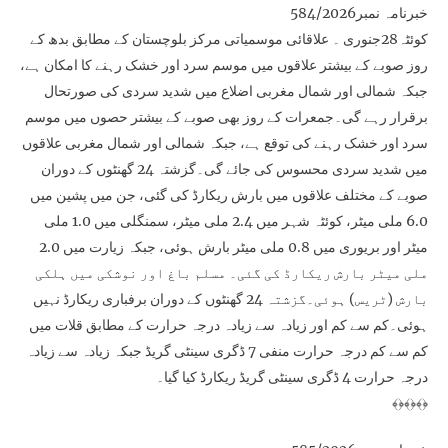
خبرنامہ نمبر584/2026
کوئٹہ28جنوری ۔ علاقائی موسمیاتی مرکز بلوچستان کے مطابق بدھ کے
روز صوبے کے بیشتر علاقوں میں موسم سرد اور خشک رہنے کا امکان ہے،
جبکہ شمالی اور شمال مغربی اضلاع میں شدید سردی کی صورتحال
برقرار رہے گی۔جمعرات کے روز بھی صوبے کے بیشتر حصوں میں موسم
سرد اور خشک رہنے کی توقع ہے، جبکہ شمالی اور شمال مغربی علاقوں
میں شدید سردی محسوس کی جائے گی۔گزشتہ 24 گھنٹوں کے دوران
صوبے کے مختلف علاقوں میں بارش ریکارڈ کی گئی، جن میں پشین میں
6.0 ملی میٹر، کوئٹہ شہر میں 2.4 ملی میٹر، سمنگلی میں 1.0 ملی
میٹر اور بریوری میں 0.8 ملی میٹر بارش ہوئی، جبکہ زیارت میں 2.0
ملی میٹر بارش ریکارڈ کی گئی۔ مسلم باغ اور نوشکی میں ہلکی
بارش (ٹریس) ہوئی۔گزشتہ 24 گھنٹوں کے دوران برفباری ریکارڈ نہیں
ہوئی۔کم سے کم اور زیادہ سے زیادہ درجہ حرارت کے مطابق قلات میں
کم سے کم درجہ حرارت منفی 7 ڈگری سینٹی گریڈ جبکہ زیادہ سے زیادہ
درجہ حرارت 4 ڈگری سینٹی گریڈ ریکارڈ کیا گیا۔
﴾﴿﴾﴿﴾﴿