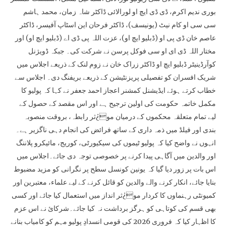
بوری ندیم اکرم، ڈی ڈی ایچ او لورالائی ڈاکٹر شاہ زمان، محمد ہاشم
سی سی او کام نیٹ (یونیسف)، ڈاکٹر فرحان این اسٹاپ آفیسر، ڈاکٹر
عاصم خان ڈی پی او (ڈبلیو ایچ او)، عزت اللہ پی ڈی اے (ڈبلیو ایچ او) اور
مختار اللہ ڈی ای او سی فوکل پرسن نے شرکت کی۔ جبکہ ڈویژنل
کوآرڈینیٹر ڈبلیو ایچ او ڈاکٹر زراک خان نے زوم لنک کے ذریعے اجلاس میں
شریک افسران کو تفصیلی پریزنٹیشن کے ذریعے بریفنگ دی۔ اجلاس سے
خطاب کرتے ہوئے ایڈیشنل کمشنر اعجاز احمد جعفر نے کہا کہ پولیو کا
مکمل خاتمہ حکومت کی اولین ترجیح ہے اور اس مقصد کے حصول کے
لیے تمام متعلقہ محکموں کے درمیان مو¿ثر رابطہ، بروقت منصوبہ
بندی اور فیلڈ میں ذمہ داری کے ساتھ فرائض کی انجام دہی ناگزیر ہے۔
انہوں نے واضح کیا کہ پولیو ٹیموں کی سیکیورٹی، کوریج، مائیکرو پلاننگ
اور والدین میں آگاہی پیدا کرنے پر خصوصی توجہ دی جائے۔اجلاس میں
اس بات پر زور دیا گیا کہ یونین کونسل سطح پر نگرانی کو مزید مضبوط
بنایا جائے، انکار کرنے والے والدین کو قائل کرنے کے لیے علماء، معتبرین اور
کمیونٹی رہنماوں کا کردار مو¿ثر انداز میں استعمال کیا جائے اور کسی
بھی قسم کی کوتاہی کو ہرگز برداشت نہ کیا جائے۔شرکائ نے اس عزم
کا اظہار کیا کہ فروری 2026 کی قومی انسدادِ پولیو مہم کو کامیاب بنانے