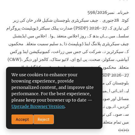
خبرنامہ نمبر598/2026
کوئٹہ 28جنوری ۔ چیف سیکریٹری بلوچستان شکیل قادر خان کی زیر
صدارت پبلک سیکٹر ڈیویلپمنٹ پروگرام (PSDP) 2026-27 کی تیاری کے
سلسلے میں یہاں بدھ کے روز اجلاس منعقد ہوا۔ اجلاس میں ایڈیشنل
چیف سیکریٹری پلاننگ اینڈ ڈویلپمنٹ ذاہد سلیم سمیت متعلقہ محکموں
کے سیکرٹریز نے شرکت کی جس میں زراعت، کمیونیکیشن اینڈ ورکس
(C&W)، آبپاشی، سکولز، صحت، پی ایچ ای، لائیو سٹاک، کالجز اور دیگر
متعلقہ محکموں کے منصوبوں پر تفصیلی غوروغوض کیا گیا۔ اجلاس میں
We use cookies to enhance your
اظہار خیال کرتے ہوئے چیف سیکریٹری نے کہا کہ PSDP 2026-27
browsing experience, provide
بلوچستان کی معاشی ترقی، فوڈ سیکیورٹی اور عوامی فلاح وبہبود کے
personalized content, and improve site
لیے انتہائی اہمیت کا حامل ہے، تمام محکمے اس سلسلے میں عوامی
performance. For the best experience,
مسائل اور صوبے کی ترقی کی ترقی کو مدنظر رکھ کر اپنی کاوشیں تیز
please keep your browser up to date —
Upgrade Browser Version
.
کردیں، انہوں نے کہا کہ عوامی وسائل کی بہترین اور درست استعمال
سے صوبے کی ترقی و خوشحالی کا سفر آسان ہوسکے گا اور اس سلسلے
Accept
Reject
میں تمام متعلقہ محکموں کے افسران اپنا کردار ادا کریں۔
﴾﴿﴾﴿﴾﴿