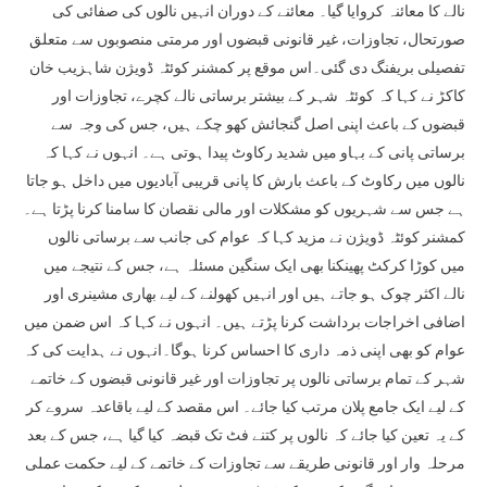
نالے کا معائنہ کروایا گیا۔ معائنے کے دوران انہیں نالوں کی صفائی کی
صورتحال، تجاوزات، غیر قانونی قبضوں اور مرمتی منصوبوں سے متعلق
تفصیلی بریفنگ دی گئی۔اس موقع پر کمشنر کوئٹہ ڈویژن شاہزیب خان
کاکڑ نے کہا کہ کوئٹہ شہر کے بیشتر برساتی نالے کچرے، تجاوزات اور
قبضوں کے باعث اپنی اصل گنجائش کھو چکے ہیں، جس کی وجہ سے
برساتی پانی کے بہاو میں شدید رکاوٹ پیدا ہوتی ہے۔ انہوں نے کہا کہ
نالوں میں رکاوٹ کے باعث بارش کا پانی قریبی آبادیوں میں داخل ہو جاتا
ہے جس سے شہریوں کو مشکلات اور مالی نقصان کا سامنا کرنا پڑتا ہے۔
کمشنر کوئٹہ ڈویژن نے مزید کہا کہ عوام کی جانب سے برساتی نالوں
میں کوڑا کرکٹ پھینکنا بھی ایک سنگین مسئلہ ہے، جس کے نتیجے میں
نالے اکثر چوک ہو جاتے ہیں اور انہیں کھولنے کے لیے بھاری مشینری اور
اضافی اخراجات برداشت کرنا پڑتے ہیں۔ انہوں نے کہا کہ اس ضمن میں
عوام کو بھی اپنی ذمہ داری کا احساس کرنا ہوگا۔انہوں نے ہدایت کی کہ
شہر کے تمام برساتی نالوں پر تجاوزات اور غیر قانونی قبضوں کے خاتمے
کے لیے ایک جامع پلان مرتب کیا جائے۔ اس مقصد کے لیے باقاعدہ سروے کر
کے یہ تعین کیا جائے کہ نالوں پر کتنے فٹ تک قبضہ کیا گیا ہے، جس کے بعد
مرحلہ وار اور قانونی طریقے سے تجاوزات کے خاتمے کے لیے حکمت عملی