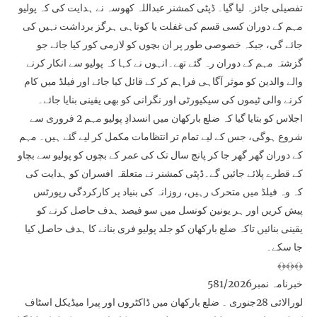
تفصیلی جائزہ لیا گیا۔ ڈپٹی کمشنر عبداللہ کھوسہ نے ہدایت کی کہ پولیو
مہم کے دوران کسی قسم کی غفلت یا کوتاہی ہرگز برداشت نہیں کی
جائے گی، جبکہ خصوصی طور پر ان بچوں کو لازمی کور کیا جائے جو
گزشتہ مہم کے دوران رہ گئے تھے۔انہوں نے کہا کہ پولیو سے انکار کرنے
والے والدین کو موثر آگاہی فراہم کر کے قائل کیا جائے اور فیلڈ میں کام
کرنے والی ٹیموں کی سیکیورٹی اور نگرانی کو بھی یقینی بنایا جائے۔
اجلاس کو بتایا گیا کہ ضلع بارکھان میں انسدادِ پولیو مہم 2 فروری سے
شروع ہوگی، جس کے لیے تمام تر انتظامات مکمل کر لیے گئے ہیں۔ مہم
کے دوران گھر گھر جا کر پانچ سال تک کی عمر کے بچوں کو پولیو سے بچاو
کے قطرے پلائے جائیں گے۔ڈپٹی کمشنر نے متعلقہ افسران کو ہدایت کی
کہ وہ فیلڈ میں متحرک رہیں، روزانہ کی بنیاد پر کارکردگی رپورٹس
پیش کریں اور ہر یونین کونسل میں سو فیصد ہدف حاصل کرنے کو
یقینی بنائیں تاکہ ضلع بارکھان کو جلد پولیو فری بنانے کا ہدف حاصل کیا
جا سکے۔
﴾﴿﴾﴿﴾﴿
خبرنامہ نمبر581/2026
لورالائی 28جنوری ۔ ضلع بارکھان میں ڈاکٹروں اور پیرا میڈیکل اسٹاف