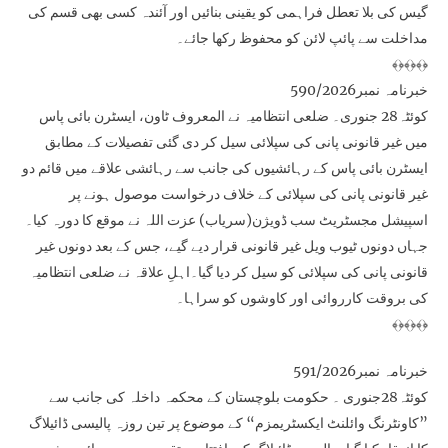
گیس کی بلا تعطل فراہمی کو یقینی بنائیں اور آئندہ کسی بھی قسم کی
مداخلت سے پائپ لائن کو محفوظ رکھا جائے۔
﴾﴿﴾﴿﴾﴿
خبرنامہ نمبر590/2026
کوئٹہ28 جنوری۔ ضلعی انتظامیہ نے المعروف ٹاون، ایسٹرن بائی پاس
میں غیر قانونی پانی کی سپلائی سیل کر دی گئی تفصیلات کے مطابق
ایسٹرن بائی پاس کے رہائشیوں کی جانب سے رہائشی علاقے میں قائم دو
غیر قانونی پانی کی سپلائی کے خلاف درخواست موصول ہونے پر
اسپیشل مجسٹریٹ سب ڈویژن(سریاب) عزت اللہ نے موقع کا دورہ کیا۔
جہاں دونوں ٹیوب ویل غیر قانونی قرار دیے گیے، جس کے بعد دونوں غیر
قانونی پانی کی سپلائی کو سیل کر دیا گیا۔اہلِ علاقہ نے ضلعی انتظامیہ
کی بروقت کارروائی اور کاوشوں کو سراہا۔
﴾﴿﴾﴿﴾﴿
خبرنامہ نمبر591/2026
کوئٹہ28جنوری ۔ حکومت بلوچستان کے محکمہ داخلہ کی جانب سے
”کاونٹرنگ وائلنٹ ایکسٹریمزم“ کے موضوع پر تین روزہ پالیسی ڈائیلاگ