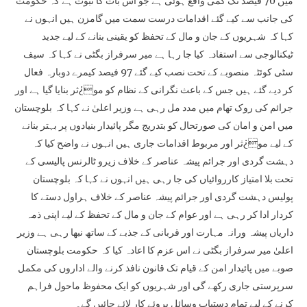
میں 70 فیصد تک کمی واقع ہوئی ہے جو اس بات کا ثبوت ہے کہ حکومت
کی جانب سے کیے گئے اقدامات درست سمت میں گامزن ہیں انہوں نے
کہا کہ شہریوں کے جان و مال کے تحفظ کو یقینی بنانے کے لیے جدید
ٹیکنالوجی سے استفادہ کیا جا رہا ہے میر سرفراز بگٹی نے کہا کہ سیف
سٹی کوئٹہ منصوبے کے تحت نصب کیے گئے 97 فیصد کیمرے دوبارہ فعال
کر دیے گئے ہیں جس کے باعث نگرانی کے نظام کو مو¿ثر بنایا گیا ہے اور
جرائم کی روک تھام میں مدد مل رہی ہے وزیر اعلیٰ نے کہا کہ بلوچستان
میں امن و امان کی صورتحال کو بتدریج مگر پائیدار بنیادوں پر بہتر بنانے
کے لیے مو¿ثر اور مربوط اقدامات جاری ہیں انہوں نے واضح کیا کہ
دہشت گردی اور جرائم پیشہ عناصر کے خلاف زیرو ٹالرنس پالیسی کے
تحت بلا امتیاز کارروائیاں کی جا رہی ہیں انہوں نے کہا کہ بلوچستان
پولیس دہشت گردی اور جرائم پیشہ عناصر کے خلاف ہراول دستے کا
کردار ادا کر رہی ہے اور عوام کے جان و مال کے تحفظ کے لیے اپنی ذمہ
داریاں پیشہ ورانہ مہارت اور قربانی کے جذبے کے ساتھ نبھا رہی ہے وزیر
اعلیٰ میر سرفراز بگٹی نے اس عزم کا اعادہ کیا کہ حکومت بلوچستان
صوبے میں پائیدار امن کے قیام تک قانون نافذ کرنے والے اداروں کی مکمل
سرپرستی جاری رکھے گی اور شہریوں کو ایک محفوظ ماحول فراہم
کرنے کے لیے تمام دستیاب وسائل بروئے کار لائے جائیں گے۔