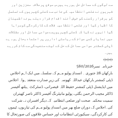
سے لوگوں کے مسائل حل ہورہے ہیں س موقع پرعلاقہ معززین اور
شہریوں نے ضلعی انتظامیہ کی جانب سے کھلی کچہریوں کے تسلسل
کو برقرار رکھنے کو خوش آئند اقدام قرار دیتے ہوئے اطمینان
کا اظہار کیا اور ضلعی انتظامیہ قلات کے کارکردگی کوسراہا
گیا انہوں نے کہا کہ کھلی کچہریوںسےعوامی مسائل اور مشکلات
میں نمایاں کمی عوام کے ریاستی اداروں پر اعتمادبحال ہوء ہے
ڈپٹی کمشنر عوامی مسائل کے حل کے لیئے سنجیدگی سے کام کررہے
ہیں۔
﴾﴿﴾﴿﴾﴿
خبرنامہ نمبر580/2026
بارکھان 28 جنوری ۔ انسدادِ پولیو مہم کے سلسلے میں ایک اہم اجلاس
ڈپٹی کمشنر بارکھان عبداللہ کھوسہ کی زیرِ صدارت منعقد ہوا۔ اجلاس
میں ایڈیشنل ڈپٹی کمشنر حفیظ اللہ قیصرانی، ڈسٹرکٹ ہیلتھ آفیسر
ڈاکٹر مجیب الرحمن بگٹی، پولیو مانیٹرنگ آفیسر ڈاکٹر ناصر کھیتران
سمیت محکمہ صحت اور ضلعی انتظامیہ کے دیگر افسران نے شرکت
کی۔اجلاس کے دوران ضلع بھر میں انسدادِ پولیو مہم کی تیاریوں، ٹیموں
کی کارکردگی، سیکیورٹی انتظامات اور حساس علاقوں کی صورتحال کا