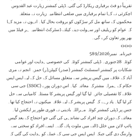
تقریباً دو فٹ برفباری ریکارڈ کی گئی۔ڈپٹی کمشنر زیارت عبد القدوس
اچکزئی نے کہا تمام برفباری میں ضلعی انتظامیہ زیارت نے متعلقہ
محکموں کے ساتھ مل کر سڑکوں کو بروقت بحال کیا۔ انہوں نے مزید کہا
کہ عوام کو ریلیف اور سہولت دینے کیلئے ڈسٹرکٹ انتظامیہ ہر فیلڈ میں
بھر پور تعاون کرے گی۔
﴾﴿﴾﴿﴾﴿
خبرنامہ نمبر589/2026
کوئٹہ 28جنوری۔ ڈپٹی کمشنر کوئٹہ کی خصوصی ہدایت اور عوامی
شکایات پر کمشنر اسسٹنٹ کمشنر (صدر) کیپٹن(ر) حمزہ انجم نے مری
آباد کے علاقے میں گیس پریشر سے متعلق مسائل کے حل کے لیے ایس ایس
جی سی (SSGC) حکام کے ہمراہ مشترکہ معائنہ کیا۔ اس دوران پورے
علاقے کا تفصیلی جائزہ لیا گیا اور گیس پریشر کا مسئلہ کامیابی سے حل
کر لیا گیا۔ یاد رہے کہ گیس پریشر کے لیے علاقہ میکنوں نے احتجاج کیا تھا۔
جس پر ڈپٹی کمشنر کوئٹہ مہراللہ بادینی نے فوری طور پر ایکشن لیا۔
معائنے کے دوران چند افراد کی نشاندہی کی گئی جو احتجاج کے بعد گیس
پائپ لائن میں خلل ڈالنے میں ملوث پائے گئے۔ ایسے افراد کو سختی سے
وارننگ دی گئی جبکہ ایس ایس جی سی کے عملے کو ہدایت کی گئی کہ