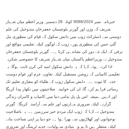
خبرنامہ نمبر 9088/2024 کوئٹہ 28 دسمبر: وزیر اعظم میاں شہباز
شریف کے وژن اور گورنر بلوچستان جعفرخان مندوخیل کی علم
دوستی سے ڈسٹرکٹ ژوب میں دانش سکول کے قیام کی منظوری مل
گئی جس کی منظوری پورے ژوب کے لوگوں کیلئے تعلیمی مواقع اور
ترقی کے ایک نئے دور کی نشاندہی کرتا ہے۔ گورنر بلوچستان جعفرخان
مندوخیل نے وزیراعظم پاکستان میاں شہباز شریف کا خصوصی شکریہ
ادا کرتے ہوئے کہا کہ یہ دانش سکول امید کی کرن ثابت ہوگا. یہ
تعلیمی کامیابی کے روشن مستقبل کیلئے تعاون، عزم اور عوام دوست
جذبہ کا ثبوت ہے۔ دانش سکول ژوب کے طلباء کو معیاری تعلیم تک
رسائی فراہم کرے گا، ان کی خوابیدہ صلاحیتوں میں نکھار پیدا کریگا
اور انہیں ہمیشہ اس پل پل بدلتی دنیا میں کامیاب و کامران زندگی
گزارنے کیلئے ضروری مہارتوں اور علم سے آراستہ کریگا۔ گورنر
مندوخیل نے کہا کہ ژوب ایک مردم خیز سرزمین ہے. یہ باصلاحیت
نوجوانوں اور کھلاڑیوں سے بھرا ہوا ہے جو دنیا پر اپنی شناخت بنانے
کیلئے منتظر ہیں تاہم وہ بنیادی سہولیات، جدید ٹریننگ اور ضروری