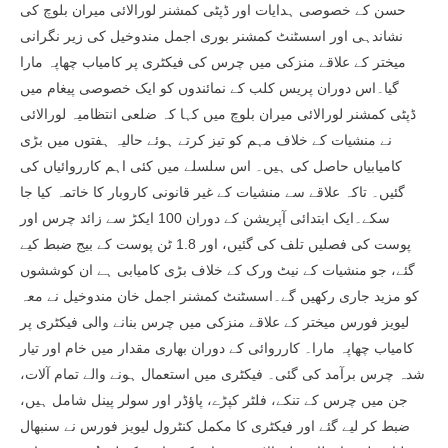
حسن کے خصوصی ہدایات اور ڈپٹی کمشنر لورالائی میران بلوچ کی
نشاندہی اور اسسٹنٹ کمشنر بوری اجمل مندوخیل کی زیر نگرانی
میختر کے علاقے منزکی میں چرس کی فیکٹری پر کامیاب چھاپہ مارا
گیا۔اس دوران پریس کلب کے نمائندوں کو ایک خصوصی پیغام میں
ڈپٹی کمشنر لورالائی میران بلوچ میں کہا کہ ضلعی انتظامیہ لورالائی
نے منشیات کے خلاف مہم کو تیز کرتے ہوئے حالیہ ہفتوں میں بڑی
کامیابیاں حاصل کی ہیں۔ اس سلسلے میں کئی اہم کارروائیاں کی
گئیں۔ تاکہ علاقے سے منشیات کے غیر قانونی کاروبار کا خاتمہ کیا جا
سکے۔ایک ابتدائی آپریشن کے دوران 100 ایکڑ سے زائد چرس اور
پوست کی فصلیں تلف کی گئیں، اور 1.8 ٹن پوست کے بیج ضبط کیے
گئے، جو منشیات کے نیٹ ورک کے خلاف بڑی کامیابی ہے ان کوششوں
کو مزید جاری رکھیں گے۔اسسٹنٹ کمشنر اجمل خان مندوخیل نے معہ
لیویز فورس میختر کے علاقے منزکی میں چرس بنانے والی فیکٹری پر
کامیاب چھاپہ مارا۔ کارروائی کے دوران بھاری مقدار میں خام اور تیار
شدہ چرس برآمد کی گئی۔ فیکٹری میں استعمال ہونے والے تمام آلات،
جن میں چرس کے تنکے، فلٹر کپڑے، پاؤڈر اور سولر پینل شامل ہیں،
ضبط کر لیے گئے اور فیکٹری کا مکمل کنٹرول لیویز فورس نے سنبھال