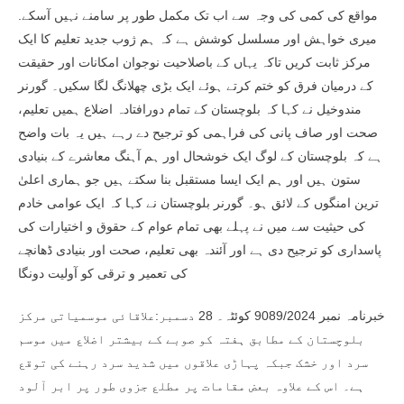
مواقع کی کمی کی وجہ سے اب تک مکمل طور پر سامنے نہیں آسکے.
میری خواہش اور مسلسل کوشش ہے کہ ہم ژوب جدید تعلیم کا ایک
مرکز ثابت کریں تاکہ یہاں کے باصلاحیت نوجوان امکانات اور حقیقت
کے درمیان فرق کو ختم کرتے ہوئے ایک بڑی چھلانگ لگا سکیں۔ گورنر
مندوخیل نے کہا کہ بلوچستان کے تمام دورافتادہ اضلاع ہمیں تعلیم،
صحت اور صاف پانی کی فراہمی کو ترجیح دے رہے ہیں یہ بات واضح
ہے کہ بلوچستان کے لوگ ایک خوشحال اور ہم آہنگ معاشرے کے بنیادی
ستون ہیں اور ہم ایک ایسا مستقبل بنا سکتے ہیں جو ہماری اعلیٰ
ترین امنگوں کے لائق ہو۔ گورنر بلوچستان نے کہا کہ ایک عوامی خادم
کی حیثیت سے میں نے پہلے بھی تمام عوام کے حقوق و اختیارات کی
پاسداری کو ترجیح دی ہے اور آئندہ بھی تعلیم، صحت اور بنیادی ڈھانچے
کی تعمیر و ترقی کو آولیت دونگا
خبرنامہ نمبر 9089/2024 کوئٹہ۔ 28 دسمبر:علاقائی موسمیاتی مرکز
بلوچستان کے مطابق ہفتہ کو صوبے کے بیشتر اضلاع میں موسم
سرد اور خشک جبکہ پہاڑی علاقوں میں شدید سرد رہنے کی توقع
ہے۔ اس کے علاوہ بعض مقامات پر مطلع جزوی طور پر ابر آلود