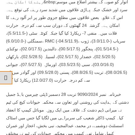
رہنے کا امکان ہے۔&nbsp;اتوار کو صوبے کے بیشتر اضلاع میں موسم
سرد اور خشک جبکہ پہاڑی علاقوں میں شدید سرد رہنے کی توقع ہے۔
اس کے علاوہ بعض علاقوں میں مطلع جزوی طور پر ابر آلود رہنے کا
امکان ہے۔ گزشتہ 24 گھنٹوں کے دوران سب سے کم درجہ حرارت
قلات میں۔ منفی 7- ریکارڈ کیا گیا جبکہ کوئٹہ سٹی (-5.5/11.5)،
سمنگلی (-6.0/10.0)، RMC (-04.5/11.9)، سریاب (-3.0/11.0)، ژوب
(-01.5/14.5)، پنجگور (00.5/17.5)، دالبندین (02.0/17.5)، نوکنڈی
(02.5/20.5)، خضدار (02.5/17.5)، لسبیلہ (02.5/28.5)، بارکھان
(03.0/16.0)، سبی (03.5/23.5)، اورماڑہ (07.5/27.5)، جیوانی
(08.0/26.5)، تربت (08.8/26.5)، پسنی (09.5/28.0) اور گوادر میں کم
سے کم درجہ حرارت (12.0/27.0) ریکارڈ کیا گیا۔
خبرنامہ نمبر 9090/2024 تربت 28 دسمبر:ڈپٹی چیرمین باہڈ جمیل
دشتی کے ہدایت کی روشنی اور تعاون سے محکمہ حیوانات کیچ کی ٹیم
نے میرانی ڈیم دشت کے علاقے میں ایک روزہ موبائل کیمپ کا انعقاد
کیا۔ کیمپ ڈاکٹر شعیب کی سربراہی میں لگایا گیا جس میں اسٹاک
اسسٹنٹ دوشمبے، در محمد، عبدالمجید، نبی بخش، اعجاز اور عمران
کیمل شامل تھے۔کیمپ میں محکمہ حیوانات کی ٹیم نے مختلف