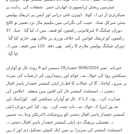
چیئرمین ریجنل ٹرانسپورٹ اتھارٹی حمزہ شفقات کی ہدایت پر
سیکرٹری آر ٹی اے کوئٹہ ڈویژن علی درانی اور ایس پی ٹریفک پولیس
سٹی سرکل شبانہ حبیب کی نگرانی میں ملینیم مال نزد تعمیر نو کالج
دوران چیکنگ 9 غیرقانونی رکشوں کو قبضے میں لے لیا گیا۔ جبکہ 37
رکشوں کو ٹریفک قوانین کی خلاف ورزی پر چالان بھی جاری کیا گیا۔
دوران چیکنگ پولیس ملازم کا رکشہ بھی دفعہ 115 میں قبضے میں لے
لیا گیا۔
خبرنامہ نمبر 9095/2024 خضدار28 دسمبر ایم 8 روٹ نال ٹو آواران
سیکشن روڈ کی حوالے سے عوام اور زمینداروں کی ارضیات کی میرٹ
پر سروے کیاجائے گا ان خیالات کا اظہار ڈپٹی کمشنر خضدار یاسر اقبال
دشتی نے اسسٹنٹ کمشنر نال کی افس میں منعقدہ اجلاس کی
صدارت کرتے ہوئے کہا کہ نال ٹو آواران سیکشن کودہ کوڑاسک اور
شہور ایریا کے حوالے سے بات چیت کرتے ہوئے کیا۔اس دوران ڈپٹی
کمشنر خضدار یاسر اقبال دشتی کو پروجیکٹ ڈائریکٹر وجاہت حسین
نے تفصیلی بریفنگ دی ڈپٹی کمشنر خضدار یاسر اقبال دشتی نے
اسسٹنٹ کمشنر کی سربراہی میں ایک کمیٹی تشکیل دی اور انہیں