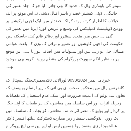
سینٹر کی باؤنڈری وال کے حدود کا بھی جائزہ لیا جو کہ جلد تعمیر کی
جائیگی۔ ڈپٹی کمشنر خضدار یاسر اقبال دشتی نے اس موقع پر اپنے
خیالات کا اظہار کرتے ہوئے کہاکہ خضدار میں ایک اچھی لوکیشن پر
وومن ڈویلپمنٹ کمپلیکس کی وسیع و عریض کورڈ ایریا میں تعمیر کی
گئی ہے جس میں متعدد سینٹرز اور دفاتر قائم کیئے جاسکتے ہیں
حکومت کی اچھی کاوشوں اور تعمیر و ترقی کے وژن کے باعث عوامی
مسائل حل ہو رہے ہیں اور سہولیات میں اضافہ ہورہا ہے۔ اس موقع
پر بے نظیر انکم سپورٹ پروگرام کی منتظم روبینہ کریم بھی موجود
تھے۔
خبرنامہ نمبر 9093/2024 لورالائی 28دسمبر:ٹیچنگ ہسپتال کے
کانفرنس ہال میں محکمہ صحت ای پی ائی کے زیر اہتمام یونیسف کے
تعاون سے پولیو کے اہمیت ضرورت اور اسکے عدم استعمال کے نقصانات
زیریلے اثرات اور اس سلسلے میں معاشرے کے ہر طبقات کا اپنے جگہ
پر کردار اور پولیو کے مضر اثرات سے معاشرے کو بچانے کے سلسلے میں
ایک روزہ ایڈوگیسی سمینار زیر صدارت ڈسٹرکٹ ہیلتھ افیسر ڈاکٹر
عبالحمید لہڑی منعقد ہوا جسمیں ایس او ایم این سی ایچ پروگرام