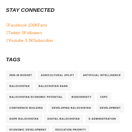
STAY CONNECTED
Facebook
100K
Fans
Twitter
0
Followers
Youtube
3.3K
Subscriber
TAGS
2025-26 BUDGET
AGRICULTURAL UPLIFT
ARTIFICIAL INTELLIGENCE
BALOCHISTAN
BALOCHISTAN BANK
BALOCHISTAN ECONOMIC POTENTIAL
BIODIVERSITY
CEPC
CONFIDENCE-BUILDING
DEVELOPING BALOCHISTAN
DEVELOPMENT
DGPR BALOCHISTAN
DIGITAL BALOCHISTAN
E-ADMINISTRATION
ECONOMIC DEVELOPMENT
EDUCATION PRIORITY