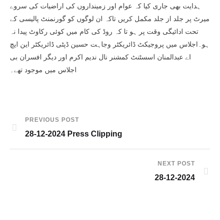
ہدایت بھی جاری کیا کہ عوام اور زمینداروں کی اراضیات کی سروے
میرٹ پر جلد از جلد مکمل کریں تاکہ ان لوگوں کو گورنمنٹ پالیسی کے
تحت ادائیگی وقت پر ہو تا کہ روڈ کی کام میں کوئی رکاوٹ پیدا نہ
ہو۔اجلاس میں پروجیکٹ ڈائریکٹر وجاہت حسین ڈپٹی ڈائریکٹر این ایچ
اے عبدالمنان اسسٹنٹ کمشنر نال ندیم اکرم اور دیگر افسران بی
اجلاس میں موجود تھے۔
PREVIOUS POST
28-12-2024 Press Clipping
NEXT POST
28-12-2024