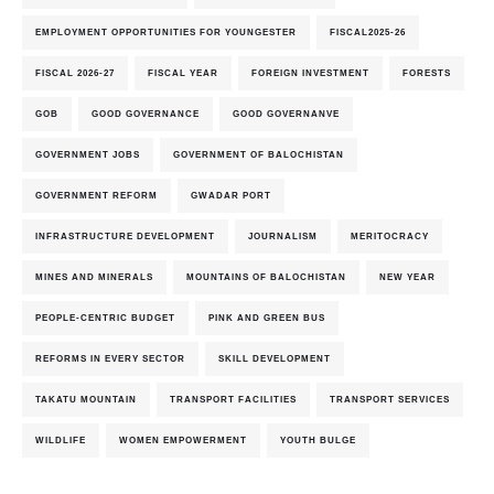
EMPLOYMENT OPPORTUNITIES FOR YOUNGESTER
FISCAL2025-26
FISCAL 2026-27
FISCAL YEAR
FOREIGN INVESTMENT
FORESTS
GOB
GOOD GOVERNANCE
GOOD GOVERNANVE
GOVERNMENT JOBS
GOVERNMENT OF BALOCHISTAN
GOVERNMENT REFORM
GWADAR PORT
INFRASTRUCTURE DEVELOPMENT
JOURNALISM
MERITOCRACY
MINES AND MINERALS
MOUNTAINS OF BALOCHISTAN
NEW YEAR
PEOPLE-CENTRIC BUDGET
PINK AND GREEN BUS
REFORMS IN EVERY SECTOR
SKILL DEVELOPMENT
TAKATU MOUNTAIN
TRANSPORT FACILITIES
TRANSPORT SERVICES
WILDLIFE
WOMEN EMPOWERMENT
YOUTH BULGE