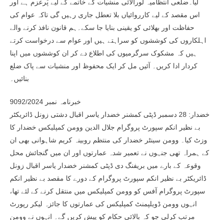
لیا۔ضلعی انتظامیہ لورالائی منشیات کے خاتمے کے لیے پُرعزم ہے اور
اس مقصد کے لیے کارروائیاں بلا تعطل جاری رہیں گی تاکہ عوام کی
حفاظت اور بھلائی کو یقینی بنایا جا سکے۔ہم قانون نافذ کرنے والے
اہلکاروں کی کوششوں کو سراہتے ہیں اور عوام سے درخواست کرتے
ہیں کہ مشکوک سرگرمیوں کی اطلاع دے کر ان کوششوں میں اپنا
کردار ادا کریں۔ آئیں مل کر ایک محفوظ اور منشیات سے پاک ضلع
بنائیں۔
خبرنامہ نمبر 9092/2024
خضدار: 28 دسمبر ڈپٹی کمشنر خضدار یاسر اقبال دشتی زونل ڈائریکٹر
بے نظیر انکم سپورٹ پروگرام جلال الدین وومن کمپلیکس خضدار کا
وزٹ کیا۔ وومن سینٹر خضدار کی منتظم روبینہ کریم شاہوانی بھی ان
کے ہمراہ تھی جنہوں نے تعمیر شدہ عمارتوں اور ان میں گنجائش محل
وقوعہ کے بارے میں بریفنگ دی ڈپٹی کمشنر خضدار یاسر اقبال زونل
ڈائریکٹر بے نظیر انکم سپورٹ پروگرام کے دورے کا مقصد بے نظیر انکم
سپورٹ پروگرام آفس کو وومن کمپلیکس میں منتقل کرنے کے لئے تھا،
انہوں وومن ڈویلپمنٹ کمپلیکس کی عمارتوں کا جائزہ لیکر رپورٹ
مرتب کرلی جو کہ بالائی حکام کو پیش کریں گے۔ انہوں نے وومن