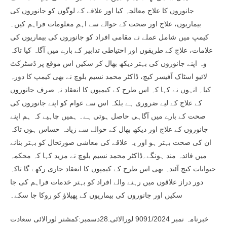
جانوروں کا علاج معالجہ کیا اور علاقے کے لوگوں کو جانوروں کی
بیماریوں، علاج اور صحت کے حوالے سے اہم معلومات فراہم کیں۔
کیمپ میں شامل عملے نے مقامی افراد کو جانوروں کی بیماریوں کی
علامات، علاج کے طریقوں اور احتیاطی تدابیر کے بارے میں آگاہ کیا تاکہ
وہ اپنے جانوروں کی بہتر دیکھ بھال کر سکیں اس موقع پر ڈسٹرکٹ
لائیو اسٹاک آفیسر کیچ، ڈاکٹر محمد نسیم بلوچ نے بھی کیمپ کا دورہ
کیا۔ انہوں نے کہا کہ اس طرح کے کیمپوں کا انعقاد نہ صرف جانوروں
کے علاج کے لیے ضروری ہے بلکہ اس سے عوام کو اپنے جانوروں کی
صحت کے بارے میں آگاہی حاصل ہوتی ہے۔ ہمیں چاہیے کہ ہم اپنے
جانوروں کے علاج اور دیکھ بھال کے حوالے سے زیادہ حساس ہوں تاکہ
ان کی صحت بہتر ہو اور یہ علاقے کی معاشی صورتحال کو بہتر بنانے
میں فائدہ مند ہونگے۔ڈاکٹر محمد نسیم بلوچ نے مزید کہا کہ محکمہ
حیوانات کیچ آئندہ بھی اس طرح کے کیمپوں کا انعقاد جاری رکھے گا تاکہ
دور دراز علاقوں میں رہنے والے افراد کو بہتر خدمات فراہم کی جا
سکیں اور جانوروں کی بیماریوں کے پھیلاؤ کو روکا جا سکے۔
خبرنامہ نمبر 9091/2024 لورالائی.28دسمبر:کمشنر لورالائی سعادت