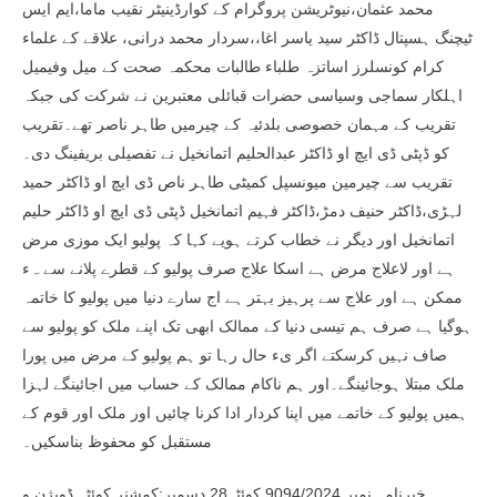
محمد عثمان،نیوٹریشن پروگرام کے کوارڈینیٹر نقیب ماما،ایم ایس
ٹیچنگ ہسپتال ڈاکٹر سید یاسر اغا،،سردار محمد درانی، علاقے کے علماء
کرام کونسلرز اساتزہ طلباء طالبات محکمہ صحت کے میل وفیمیل
اہلکار سماجی وسیاسی حضرات قبائلی معتبرین نے شرکت کی جبکہ
تقریب کے مہمان خصوصی بلدئیہ کے چیرمیں طاہر ناصر تھے۔تقریب
کو ڈپٹی ڈی ایچ او ڈاکٹر عبدالحلیم اتمانخیل نے تفصیلی بریفینگ دی۔
تقریب سے چیرمین میونسپل کمیٹی طاہر ناص ڈی ایچ او ڈاکٹر حمید
لہڑی،ڈاکٹر حنیف دمڑ،ڈاکٹر فہیم اتمانخیل ڈپٹی ڈی ایچ او ڈاکٹر حلیم
اتمانخیل اور دیگر نے خطاب کرتے ہویے کہا کہ پولیو ایک موزی مرض
ہے اور لاعلاج مرض ہے اسکا علاج صرف پولیو کے قطرے پلانے سے ہء
ممکن ہے اور علاج سے پرہیز بہتر ہے اج سارے دنیا میں پولیو کا خاتمہ
ہوگیا ہے صرف ہم تیسی دنیا کے ممالک ابھی تک اپنے ملک کو پولیو سے
صاف نہیں کرسکتے اگر یء حال رہا تو ہم پولیو کے مرض میں پورا
ملک مبتلا ہوجائینگے۔اور ہم ناکام ممالک کے حساب میں اجائینگے لہزا
ہمیں پولیو کے خاتمے میں اپنا کردار ادا کرنا چائیں اور ملک اور قوم کے
مستقبل کو محفوظ بناسکیں۔
خبرنامہ نمبر 9094/2024 کوئٹہ28 دسمبر:کمشنر کوئٹہ ڈویژن و