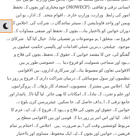
خودمختاری اور بچوں کے تحفظ (MOWECP)، انسانی ترقی و ثقافتی
امور کی رابطہ وزارت، وزارتِ خارجہ، اقوامِ متحدہ کے ادارے یو این
ویمن اور واحد فاونڈیشن کے سینئر نمائندگان نے شرکت کی۔اجلاس کے
دوران خواتین کو بااختیار بنانے، بچوں کے تحفظ اور صنفی مساوات کے
فروغ سے متعلق اہم موضوعات پر تفصیلی تبادلہ خیال کیا گیا۔ شرکائ نے
موجودہ چیلنجز، بہترین عملی اقدامات اور پالیسی حکمتِ عملیوں پر
گفتگو کی، جن کا مقصد خواتین کے حقوق کے تحفظ، بچوں کی فلاح و
بہبود اور سماجی شمولیت کو فروغ دینا ہے۔خصوصی طور پر بین
الاقوامی تعاون کو مضبوط بنانے اور سرکاری اداروں، بین الاقوامی
تنظیموں اور سول سوسائٹی کے درمیان شراکت داری کے فروغ پر زور دیا
گیا۔ اجلاس میں مشترکہ منصوبوں، استعداد کار بڑھانے کے پروگراموں
اور علم و تجربے کے تبادلے کے امکانات کا بھی جائزہ لیا گیا تاکہ پائیدار اور
جامع ترقی کے اہداف حاصل کیے جا سکیں۔چیئرپرسن کرن بلوچ نے
خواتین کے حقوق اور بچوں کی فلاح و بہبود کے فروغ کے لیے اپنے عزم کا
اعادہ کیا اور اس امر پر زور دیا کہ قومی اور بین الاقوامی سطح پر
مربوط کوششیں وقت کی اہم ضرورت ہیں۔ اجلاس کے اختتام پر تمام
فریقین نے خواتین اور بچوں کے لیے ایک محفوظ، مساوی اور بااختیار