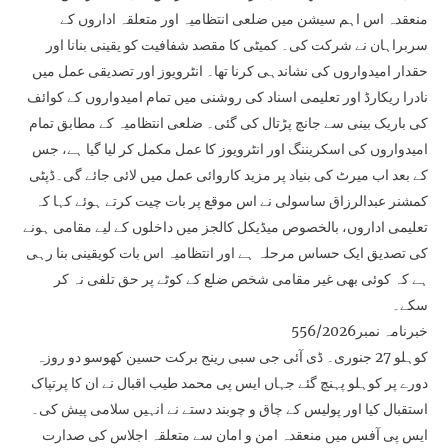
منعقدہ اس اہم سیشن میں ضلعی انتظامیہ اور متعلقہ اداروں کے
سربراہان نے شرکت کی۔ کمیٹی کا مقصد شفافیت کو یقینی بنانا اور
حقدار امیدواروں کی نشاندہی کرنا تھا۔ انٹرویوز اور تصدیقی عمل میں
نادرا ریکارڈ اور تعلیمی اسناد کی روشنی میں تمام امیدواروں کے کوائف
کی باریک بینی سے جانچ پڑتال کی گئی۔ ضلعی انتظامیہ کے مطابق تمام
امیدواروں کی اسکریننگ اور انٹرویوز کا عمل مکمل کر لیا گیا ہے، جس
کے بعد اب میرٹ کی بنیاد پر مزید کاروائی عمل میں لائی جائے گی۔ڈپٹی
کمشنر عبدالرزاق ساسولی نے اس موقع پر بات چیت کرتے ہوئے کہا کہ
تعلیمی اداروں، بالخصوص میڈیکل کالجز میں داخلوں کے لیے مقامی ہونے
کی تصدیق ایک حساس مرحلہ ہے اور انتظامیہ اس بات کویقینی بنا رہی
ہے کہ کوئی بھی غیر مقامی شخص ضلع کے کوٹے پر حق تلفی نہ کر
سکے۔
خبرنامہ نمبر556/2026
کوہلو 27 جنوری۔ ڈی آئی جی سبی رینج برکت حسین کھوسو دو روزہ
دورے پر کوہلو پہنچ گئے جہاں ایس پی محمد طیب اقبال نے ان کا پرتپاک
استقبال کیا اور پولیس کے چاق و چوبند دستے نے انہیں سلامی پیش کی۔
ایس پی آفس میں منعقدہ امن و امان سے متعلقہ اجلاس کی صدارت