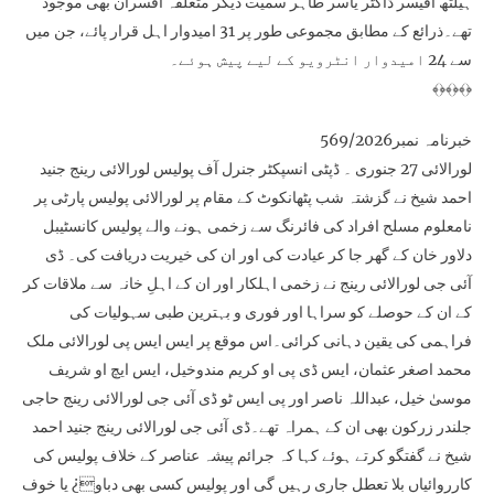
ہیلتھ آفیسر ڈاکٹر یاسر طاہر سمیت دیگر متعلقہ افسران بھی موجود
تھے۔ذرائع کے مطابق مجموعی طور پر 31 امیدوار اہل قرار پائے، جن میں
سے 24 امیدوار انٹرویو کے لیے پیش ہوئے۔
﴾﴿﴾﴿﴾﴿
خبرنامہ نمبر569/2026
لورالائی 27 جنوری ۔ ڈپٹی انسپکٹر جنرل آف پولیس لورالائی رینج جنید
احمد شیخ نے گزشتہ شب پٹھانکوٹ کے مقام پر لورالائی پولیس پارٹی پر
نامعلوم مسلح افراد کی فائرنگ سے زخمی ہونے والے پولیس کانسٹیبل
دلاور خان کے گھر جا کر عیادت کی اور ان کی خیریت دریافت کی۔ ڈی
آئی جی لورالائی رینج نے زخمی اہلکار اور ان کے اہلِ خانہ سے ملاقات کر
کے ان کے حوصلے کو سراہا اور فوری و بہترین طبی سہولیات کی
فراہمی کی یقین دہانی کرائی۔اس موقع پر ایس ایس پی لورالائی ملک
محمد اصغر عثمان، ایس ڈی پی او کریم مندوخیل، ایس ایچ او شریف
موسیٰ خیل، عبداللہ ناصر اور پی ایس ٹو ڈی آئی جی لورالائی رینج حاجی
جلندر زرکون بھی ان کے ہمراہ تھے۔ڈی آئی جی لورالائی رینج جنید احمد
شیخ نے گفتگو کرتے ہوئے کہا کہ جرائم پیشہ عناصر کے خلاف پولیس کی
کارروائیاں بلا تعطل جاری رہیں گی اور پولیس کسی بھی دباو¿ یا خوف