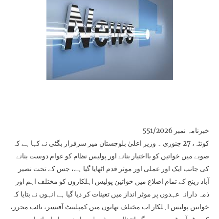
خبرنامہ نمبر 551/2026
کوئٹہ، 27 جنوری ۔ وزیر اعلیٰ بلوچستان میر سرفراز بگٹی نے کہا ہے کہ
صوبے میں خواتین کو بااختیار بنانے اور پولیس نظام کو عوام دوست بنانے
کی جانب ایک اور عملی اور موثر قدم اٹھایا گیا ہے، جس کے تحت نصیر
آباد رینج کے تمام اضلاع میں خواتین پولیس اہلکاروں کو مختلف اہم اور
ذمہ دارانہ عہدوں پر موثر انداز میں تعینات کر دیا گیا ہے انہوں نے بتایا کہ
خواتین پولیس اہلکار اب مختلف تھانوں میں کمپلینٹ آفیسر، نائب محرر،