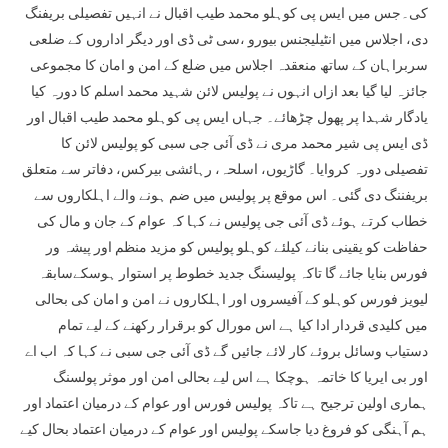
کی۔جس میں ایس پی کوہلو محمد طیب اقبال نے انہیں تفصیلی بریفنگ
دی، اجلاس میں انٹیلیجنس بیورو ،سی ٹی ڈی اور دیگر اداروں کے ضلعی
سربراہان کے ساتھ منعقدہ اجلاس میں ضلع کے امن و امان کا مجموعی
جائزہ لیا گیا بعد ازاں انہوں نے پولیس لائن شہید محمد اسلم کا دورہ کیا
یادگار شہدا پر پھول چڑھائے۔ جہاں ایس پی کوہلو محمد طیب اقبال اور
ڈی ایس پی شیر محمد مری نے ڈی آئی جی سبی کو پولیس لائن کا
تفصیلی دورہ کروایا۔ گاڑیوں، اسلحہ، رہائشی بیرکس، دفاتر سے متعلق
بریفننگ دی گئی۔ اس موقع پر پولیس میں ضم ہونے والے اہلکاروں سے
خطاب کرتے ہوئے ڈی آئی جی پولیس نے کہا کہ عوام کے جان و مال کی
حفاظت کو یقینی بنانے کیلئے کوہلو پولیس کو مزید منظم اور پیشہ ور
فورس بنایا جائے گا تاکہ پولیسنگ جدید خطوط پر استوار ہوسکےسابقہ
لیویز فورس کوہلو کے آفیسروں اور اہلکاروں نے امن و امان کی بحالی
میں کلیدی قردار ادا کیا ہے اس مورال کو برقرار رکھنے کے لیے تمام
دستیاب وسائل بروئے کار لائے جائیں گے ڈی آئی جی سبی نے کہا کہ اب اے
اور بی ایریا کا خاتمہ ہوچکا ہے اس لیے بحالی امن اور موثر پولسنگ
ہماری اولین ترجیح ہے تاکہ پولیس فورس اور عوام کے درمیان اعتماد اور
ہم آہنگی کو فروغ دیا جاسکے پولیس اور عوام کے درمیان اعتماد بحال کیے