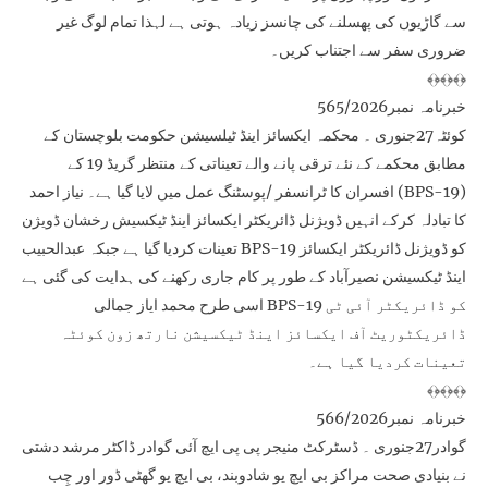
سے گاڑیوں کی پھسلنے کی چانسز زیادہ ہوتی ہے لہذا تمام لوگ غیر
ضروری سفر سے اجتناب کریں۔
﴾﴿﴾﴿﴾﴿
خبرنامہ نمبر565/2026
کوئٹہ27جنوری ۔ محکمہ ایکسائز اینڈ ٹیلسیشن حکومت بلوچستان کے
مطابق محکمے کے نئے ترقی پانے والے تعیناتی کے منتظر گریڈ 19 کے
افسران کا ٹرانسفر /پوسٹنگ عمل میں لایا گیا ہے۔ نیاز احمد (BPS-19)
کا تبادلہ کرکے انہیں ڈویژنل ڈائریکٹر ایکسائز اینڈ ٹیکسیش رخشان ڈویژن
تعینات کردیا گیا ہے جبکہ عبدالحبیب BPS-19 کو ڈویژنل ڈائریکٹر ایکسائز
اینڈ ٹیکسیشن نصیرآباد کے طور پر کام جاری رکھنے کی ہدایت کی گئی ہے
اسی طرح محمد ایاز جمالی BPS-19 کو ڈائریکٹر آئی ٹی
ڈائریکٹوریٹ آف ایکسائز اینڈ ٹیکسیشن نارتھ زون کوئٹہ
تعینات کردیا گیا ہے۔
﴾﴿﴾﴿﴾﴿
خبرنامہ نمبر566/2026
گوادر27جنوری ۔ ڈسٹرکٹ منیجر پی پی ایچ آئی گوادر ڈاکٹر مرشد دشتی
نے بنیادی صحت مراکز بی ایچ یو شادوبند، بی ایچ یو گھٹی ڈور اور چِب