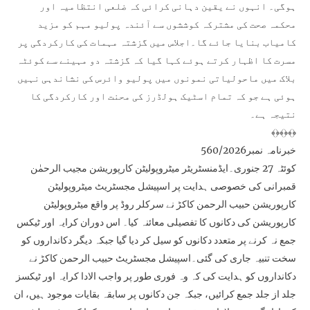
ہوگی۔ انہوں نے یقین دہانی کرائی کہ ضلعی انتظامیہ اور
محکمہ صحت کی مشترکہ کوششوں سے آئندہ پولیو مہم کو مزید
کامیاب بنایا جائے گا۔اجلاس میں گزشتہ مہمات کی کارکردگی پر
مسرت کا اظہار کرتے ہوئے کہا گیا کہ گزشتہ دو مہینے سے کوئٹہ
بلاک میں ماحولیاتی نمونوں میں پولیو وائرس کی نشاندہی نہیں
ہوئی ہے جو کہ تمام اسٹیک ہولڈرز کی محنت اور کارکردگی کا
نتیجہ ہے۔
﴾﴿﴾﴿﴾﴿
خبرنامہ نمبر560/2026
کوئٹہ 27 جنوری۔ایڈمنسٹریٹر میٹروپولیٹن کارپوریشن مجیب الرحمٰن
قمبرانی کی خصوصی ہدایت پر اسپیشل مجسٹریٹ میٹروپولیٹن
کارپوریشن حبیب الرحمن کاکڑ نے سرکلر روڈ پر واقع میٹروپولیٹن
کارپوریشن کی دکانوں کا تفصیلی معائنہ کیا۔ اس دوران کرایہ اور ٹیکس
جمع نہ کرنے پر متعدد دکانوں کو سیل کر دیا گیا جبکہ دیگر دکانداروں کو
سخت تنبیہ جاری کی گئی۔اسپیشل مجسٹریٹ حبیب الرحمن کاکڑ نے
دکانداروں کو ہدایت کی کہ وہ فوری طور پر واجب الادا کرایہ اور ٹیکسز
جلد از جلد جمع کرائیں، جبکہ جن دکانوں پر سابقہ بقایات موجود ہیں، ان