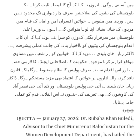
میں آسانی ہوگی۔ انہوں نے کہا کہ آج کا فیصلہ ثابت کرتا ہے کہ
بلوچستان کی بیٹیوں کی صلاحیتیں صرف چار دیواری تک محدود نہیں
ہیں۔ وردی میں ملبوس یہ خواتین افسران امن و امان کے قیام میں
مردوں کے شانہ بشانہ اپنا لوہا منوائیں گی۔ انہوں نے وزیر اعلیٰ
بلوچستان میر سرفراز بگٹی کےوژن کو سراہتے ہوئے کہا کہ ان کا یہ
اقدام بلوچستان کی بیٹیوں کو بااختیار بنانے کی جانب عملی پیشرفت ہے۔
ڈاکٹر ربابہ خان بلیدی نے مزید کہا کہ خواتین کو ہر شعبے میں مساوی
مواقع فراہم کرنا موجودہ حکومت کے اصلاحاتی ایجنڈے کا لازمی حصہ
ہے اور اس اقدام سے نہ صرف پولیس کا نظام مضبوط ہوگا بلکہ قانون
نافذ کرنے والے اداروں پر خواتین کا اعتماد بھی مزید مستحکم ہوگا۔ ڈاکٹر
ربابہ خان بلیدی نے آئی جی پولیس بلوچستان اور ڈی آئی جی نصیر آباد
کی کاوشوں کی بھی تعریف کی جنہوں نے اس انقلابی قدم کو عملی
جامہ پہنایا۔
﴾﴿﴾﴿﴾﴿
QUETTA — January 27, 2026: Dr. Rubaba Khan Buledi,
Advisor to the Chief Minister of Balochistan for the
Women Development Department, has hailed the