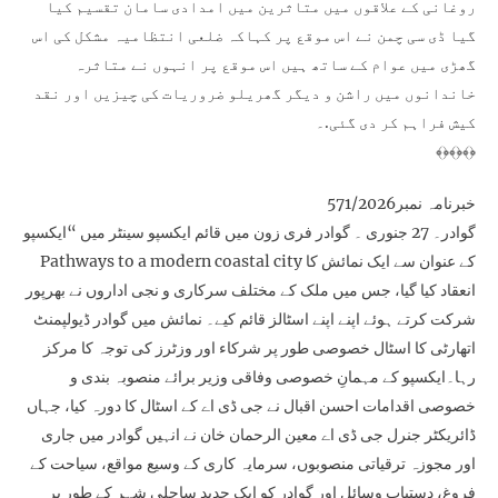
روغانی کے علاقوں میں متاثرین میں امدادی سامان تقسیم کیا
گیا ڈی سی چمن نے اس موقع پر کہاکہ ضلعی انتظامیہ مشکل کی اس
گھڑی میں عوام کے ساتھ ہیں اس موقع پر انہوں نے متاثرہ
خاندانوں میں راشن و دیگر گھریلو ضروریات کی چیزیں اور نقد
کیش فراہم کر دی گئی.۔
﴾﴿﴾﴿﴾﴿
خبرنامہ نمبر571/2026
گوادر۔ 27 جنوری ۔ گوادر فری زون میں قائم ایکسپو سینٹر میں “ایکسپو
Pathways to a modern coastal city کے عنوان سے ایک نمائش کا
انعقاد کیا گیا، جس میں ملک کے مختلف سرکاری و نجی اداروں نے بھرپور
شرکت کرتے ہوئے اپنے اپنے اسٹالز قائم کیے۔ نمائش میں گوادر ڈیولپمنٹ
اتھارٹی کا اسٹال خصوصی طور پر شرکاء اور وزٹرز کی توجہ کا مرکز
رہا۔ایکسپو کے مہمانِ خصوصی وفاقی وزیر برائے منصوبہ بندی و
خصوصی اقدامات احسن اقبال نے جی ڈی اے کے اسٹال کا دورہ کیا، جہاں
ڈائریکٹر جنرل جی ڈی اے معین الرحمان خان نے انہیں گوادر میں جاری
اور مجوزہ ترقیاتی منصوبوں، سرمایہ کاری کے وسیع مواقع، سیاحت کے
فروغ، دستیاب وسائل اور گوادر کو ایک جدید ساحلی شہر کے طور پر