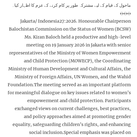
ماحول کے قیام کے لیے مشترکہ طور پر کام کرنے کے عزم کا اظہار کیا۔
﴾﴿﴾﴿﴾﴿
Jakarta/ Indonesia27:2026. Honourable Chairperson
Balochistan Commission on the Status of Women (BCSW)
Ms. Kiran Baloch held a productive and high-level
meeting on 19 January 2026 in Jakarta with senior
representatives of the Ministry of Women Empowerment
and Child Protection (MOWECP), the Coordinating
Ministry of Human Development and Cultural Affairs, the
Ministry of Foreign Affairs, UN Women, and the Wahid
Foundation.The meeting served as an important platform
for meaningful dialogue on key issues related to women’s
empowerment and child protection. Participants
exchanged views on current challenges, best practices,
and policy approaches aimed at promoting gender
equality, safeguarding children’s rights, and enhancing
social inclusion.Special emphasis was placed on