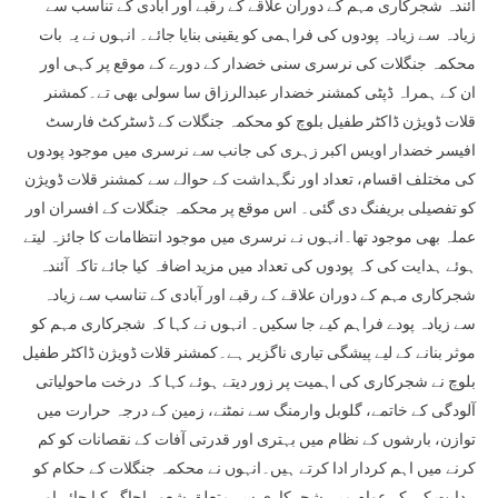
آئندہ شجرکاری مہم کے دوران علاقے کے رقبے اور آبادی کے تناسب سے
زیادہ سے زیادہ پودوں کی فراہمی کو یقینی بنایا جائے۔ انہوں نے یہ بات
محکمہ جنگلات کی نرسری سنی خضدار کے دورے کے موقع پر کہی اور
ان کے ہمراہ ڈپٹی کمشنر خضدار عبدالرزاق سا سولی بھی تے۔کمشنر
قلات ڈویژن ڈاکٹر طفیل بلوچ کو محکمہ جنگلات کے ڈسٹرکٹ فارسٹ
افیسر خضدار اویس اکبر زہری کی جانب سے نرسری میں موجود پودوں
کی مختلف اقسام، تعداد اور نگہداشت کے حوالے سے کمشنر قلات ڈویژن
کو تفصیلی بریفنگ دی گئی۔ اس موقع پر محکمہ جنگلات کے افسران اور
عملہ بھی موجود تھا۔انہوں نے نرسری میں موجود انتظامات کا جائزہ لیتے
ہوئے ہدایت کی کہ پودوں کی تعداد میں مزید اضافہ کیا جائے تاکہ آئندہ
شجرکاری مہم کے دوران علاقے کے رقبے اور آبادی کے تناسب سے زیادہ
سے زیادہ پودے فراہم کیے جا سکیں۔ انہوں نے کہا کہ شجرکاری مہم کو
موثر بنانے کے لیے پیشگی تیاری ناگزیر ہے۔کمشنر قلات ڈویژن ڈاکٹر طفیل
بلوچ نے شجرکاری کی اہمیت پر زور دیتے ہوئے کہا کہ درخت ماحولیاتی
آلودگی کے خاتمے، گلوبل وارمنگ سے نمٹنے، زمین کے درجہ حرارت میں
توازن، بارشوں کے نظام میں بہتری اور قدرتی آفات کے نقصانات کو کم
کرنے میں اہم کردار ادا کرتے ہیں۔انہوں نے محکمہ جنگلات کے حکام کو
ہدایت کی کہ عوام میں شجرکاری سے متعلق شعور اجاگر کیا جائے اور