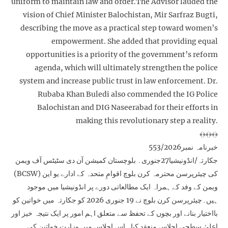
uniform to maintain law and order.The Advisor lauded the
vision of Chief Minister Balochistan, Mir Sarfraz Bugti,
describing the move as a practical step toward women’s
empowerment. She added that providing equal
opportunities is a priority of the government’s reform
agenda, which will ultimately strengthen the police
system and increase public trust in law enforcement. Dr.
Rubaba Khan Buledi also commended the IG Police
Balochistan and DIG Naseerabad for their efforts in
making this revolutionary step a reality.
﴾﴿﴾﴿﴾﴿
خبرنامہ نمبر553/2026
جکارتہ/انڈونیشیا27جنوری۔ بلوچستان کمیشن آن دی سٹیٹس آف ویمن
(BCSW) کی چیئرپرسن محترمہ کرن بلوچ اقوامِ متحدہ کے ادارے یو این
ویمن کے وفد کے ہمراہ ایک مطالعاتی دورے پر انڈونیشیا میں موجود
ہیں۔چیئرپرسن کرن بلوچ نے 19 جنوری 2026 کو جکارتہ میں خواتین کو
بااختیار بنانے اور بچوں کے تحفظ سے متعلق اہم امور پر ایک نتیجہ خیز اور
اعلیٰ سطحی اجلاس منعقد کیا۔ اس اجلاس میں وزارتِ خواتین کی