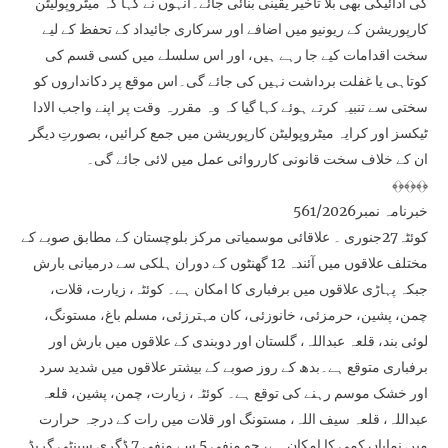
کی ادائیگی بھی بلا تاخیر یقینی بنائی جائے۔انہوں نے کہا کہ میٹروپولیٹن
کارپوریشن کے ریونیو میں اضافے اور سرکاری جائیداد کے تحفظ کے لیے
سخت اقدامات کیے جا رہے ہیں، اور اس سلسلے میں کسی قسم کی
کوتاہی یا غفلت برداشت نہیں کی جائے گی۔اس موقع پر دکانداروں کو
سختی سے تنبیہ کرتے ہوئے کہا گیا کہ وہ مقررہ وقت پر اپنے واجب الادا
ٹیکسز اور کرایہ میٹروپولیٹن کارپوریشن میں جمع کرائیں، بصورتِ دیگر
ان کے خلاف سخت قانونی کارروائی عمل میں لائی جائے گی۔
﴾﴿﴾﴿﴾﴿
خبرنامہ نمبر561/2026
کوئٹہ27جنوری ۔ علاقائی موسمیاتی مرکز بلوچستان کے مطابق صوبے کے
مختلف علاقوں میں آئندہ 12 گھنٹوں کے دوران ہلکی سے درمیانی بارش
جبکہ پہاڑی علاقوں میں برفباری کا امکان ہے۔ کوئٹہ، زیارت، قلات،
چمن، پشین، حرمزئی، خانوزئی، کان مہترزئی، مسلم باغ، مستونگ،
لوئی بند، قلعہ عبداللہ، گلستان اور دوبندی کے علاقوں میں بارش اور
برفباری متوقع ہے۔بدھ کے روز صوبے کے بیشتر علاقوں میں شدید سرد
اور خشک موسم رہنے کی توقع ہے۔ کوئٹہ، زیارت، چمن، پشین، قلعہ
عبداللہ، قلعہ سیف اللہ، مستونگ اور قلات میں رات کے درجہ حرارت
میں نمایاں کمی کا امکان ہے، جو منفی 5 سے منفی 7 ڈگری سینٹی گریڈ