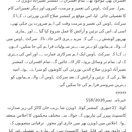
افسران بھی موجود تھے، تمام افسران نے کمشنر نصیرآباد ڈویژن کے
ہمراہ سرکٹ ہاوس کی تعمیر و مرمت، کمروں اور دیگر تعمیراتی کام
کا تفصیلی جائزہ لیا، اس موقع پر کمشنر صلاح الدین نورزئی نے کہا کہ
سرکٹ ہاوس کی تعمیر و مرمت وقت کی اہم ضرورت بن چکی تھی،
اسی لیے اس کی تزئین و آرائش کا عمل شروع کیا گیا ہے اور ہماری
بھرپور کوشش رہے گی کہ مزید بہتری لائی جائے تاکہ سرکٹ ہاوس میں
آنے والے مہمانوں کو بہتر سے بہتر سہولیات فراہم کی جا سکیں، انہوں
نے کہا کہ سرکٹ ہاوس ایک اہم سرکاری عمارت ہے اور اس کی بہتری
کے لیے تمام تر وسائل بروئے کار لائے جائیں گے، تمام افسران نے کمشنر
نصیرآباد ڈویژن صلاح الدین نورزئی کی کاوشوں کو سراہتے ہوئے امید
ظاہر کی کہ تزئین و آرائش کے بعد سرکٹ ہاوس آنے والے مہمانوں کو
بہترین سروسز فراہم کی جا سکیں گی۔
﴾﴿﴾﴿﴾﴿
خبرنامہ نمبر558/2026
کوئٹہ 27جنوری۔کمشنر کوئٹہ ڈویژن شاہزیب خان کاکڑ کی زیر صدارت
کانسیپٹ پیپرز کی تیاریوں کے حوالے سے مختلف محکموں کا اجلاس منعقد
ہوا۔ اجلاس میں ڈویژن بھر میں جاری اور مجوزہ ترقیاتی منصوبوں کے
لیے جامع، مور اور قابلِ عمل کانسیپٹ پیپرز کی تیاری پر تفصیلی غور کیا