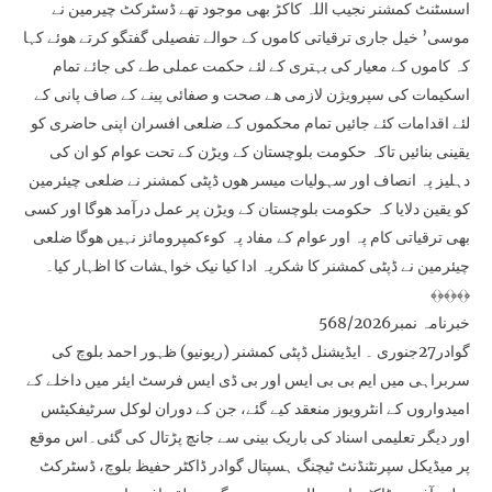
اسسٹنٹ کمشنر نجیب اللہ کاکڑ بھی موجود تھے ڈسٹرکٹ چیرمین نے
موسی’ خیل جاری ترقیاتی کاموں کے حوالے تفصیلی گفتگو کرتے ھوئے کہا
کہ کاموں کے معیار کی بہتری کے لئے حکمت عملی طے کی جائے تمام
اسکیمات کی سپرویژن لازمی ھے صحت و صفائی پینے کے صاف پانی کے
لئے اقدامات کئے جائیں تمام محکموں کے ضلعی افسران اپنی حاضری کو
یقینی بنائیں تاکہ حکومت بلوچستان کے ویڑن کے تحت عوام کو ان کی
دہلیز پہ انصاف اور سہولیات میسر ھوں ڈپٹی کمشنر نے ضلعی چیئرمین
کو یقین دلایا کہ حکومت بلوچستان کے ویڑن پر عمل درآمد ھوگا اور کسی
بھی ترقیاتی کام پہ اور عوام کے مفاد پہ کوءکمپرومائز نہیں ھوگا ضلعی
چیئرمین نے ڈپٹی کمشنر کا شکریہ ادا کیا نیک خواہشات کا اظہار کیا۔
﴾﴿﴾﴿﴾﴿
خبرنامہ نمبر568/2026
گوادر27جنوری ۔ ایڈیشنل ڈپٹی کمشنر (ریونیو) ظہور احمد بلوچ کی
سربراہی میں ایم بی بی ایس اور بی ڈی ایس فرسٹ ایئر میں داخلے کے
امیدواروں کے انٹرویوز منعقد کیے گئے، جن کے دوران لوکل سرٹیفکیٹس
اور دیگر تعلیمی اسناد کی باریک بینی سے جانچ پڑتال کی گئی۔اس موقع
پر میڈیکل سپرنٹنڈنٹ ٹیچنگ ہسپتال گوادر ڈاکٹر حفیظ بلوچ، ڈسٹرکٹ