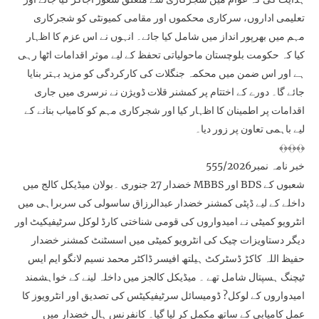
تعلیمی اداروں، سرکاری محکموں اور مقامی کمیونٹی کو شجرکاری
مہم میں بھرپور انداز میں شامل کیا جائے۔ انہوں نے اس عزم کا اظہار
کیا کہ حکومت بلوچستان ماحولیاتی تحفظ کے لیے موثر اقدامات اٹھا رہی
ہے اور اس ضمن میں محکمہ جنگلات کی کارکردگی کو مزید بہتر بنایا
جائے گا۔ دورے کے اختتام پر کمشنر قلات ڈویژن نے نرسری میں جاری
اقدامات پر اطمینان کا اظہار کیا اور شجرکاری مہم کو کامیاب بنانے کے
لیے باہمی تعاون پر زور دیا۔
﴾﴿﴾﴿﴾﴿
خبر نامہ نمبر555/2026
خضدار 27 جنوری ۔بولان میڈیکل کالج میں MBBS اور BDS شعبوں کے
داخلے کے لیے ڈپٹی کمشنر خضدار عبدالرزاق ساسولی کی سربراہی میں
انٹرویو کمیٹی نے امیدواروں کی قومی شناختی کارڈ لوکل سرٹیفیکیٹ اور
دیگر دستاویزات چیک کی انٹرویو کمیٹی میں اسسٹنٹ کمشنر خضدار
حفیظ اللہ کاکڑ ڈسٹرکٹ ہیلتھ افیسر ڈاکٹر محمد نسیم لانگو ایم ایس
ٹیچنگ ہسپتال شامل تھے ۔ میڈیکل کالجز میں داخلہ لینے کے خواہشمند
امیدواروں کے لوکل? ڈومیسائل سرٹیفیکیٹس کی تصدیق اور انٹرویوز کا
عمل کامیابی کے ساتھ مکمل کر لیا گیا۔ کانفرنس ہال خضدار میں