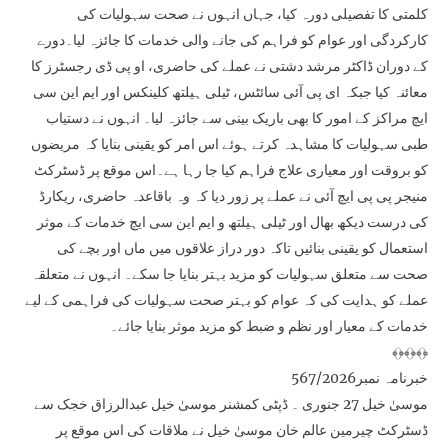
کلمتی کا تفصیلی دورہ کیا، جہاں انہوں نے صحت سہولیات کی
کارکردگی اور عوام کو فراہم کی جانے والی خدمات کا جائزہ لیا۔دورے
کے دوران ڈاکٹر مرشد دشتی نے عملے کی حاضری، او پی ڈی رجسٹرز کا
معائنہ کیا جبکہ ای پی آئی سائٹس، ٹیلی ہیلتھ کلینکس اور ایم این سی
ایچ مراکز کے امور کا بھی باریک بینی سے جائزہ لیا۔ انہوں نے دستیاب
طبی سہولیات کا مشاہدہ کرتے ہوئے اس امر کو یقینی بنایا کہ مریضوں
کو بروقت اور معیاری علاج فراہم کیا جا رہا ہے۔اس موقع پر ڈسٹرکٹ
منیجر پی پی ایچ آئی نے عملے پر زور دیا کہ وہ باقاعدہ حاضری، ریکارڈ
کی درست دیکھ بھال اور ٹیلی ہیلتھ و ایم این سی ایچ خدمات کے موثر
استعمال کو یقینی بنائیں تاکہ دور دراز علاقوں میں ماں اور بچے کی
صحت سے متعلق سہولیات کو مزید بہتر بنایا جا سکے۔ انہوں نے متعلقہ
عملے کو ہدایت کی کہ عوام کو بہتر صحت سہولیات کی فراہمی کے لیے
خدمات کے معیار اور نظم و ضبط کو مزید موثر بنایا جائے۔
﴾﴿﴾﴿﴾﴿
خبرنامہ نمبر567/2026
موسیٰ خیل 27 جنوری ۔ ڈپٹی کمشنر موسیٰ خیل عبدالرزاق خجک سے
ڈسٹرکٹ چیرمین عالم خان موسیٰ خیل نے ملاقات کی اس موقع پر