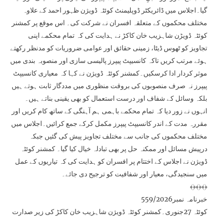
گیا۔اجلاس میں ڈائریکٹر ڈوپلیمنٹ کوئٹہ ڈویژن ظہور احمد کے علاوہ
مختلف محکموں کے متعلقہ افسران نے شرکت کی۔ اس موقع پر کمشنر
کوئٹہ ڈویڑن شاہزیب خان کاکڑ نے ہدایت کی کہ تمام محکمے اپنی
تجاویز کو ٹھوس ڈیٹا، زمینی حقائق اور عوامی ضروریات کو مدنظر رکھتے
ہوئے مرتب کریں تاکہ کانسیپٹ پیپرز پالیسی سازی اور منصوبہ بندی میں
موثر کردار ادا کرسکیں۔کمشنر کوئٹہ ڈویژن نے کہا کہ معیاری کانسیپٹ
پیپرز نہ صرف منصوبوں کی بروقت منظوری میں مددگار ثابت ہوتے ہیں
بلکہ وسائل کے شفاف اور درست استعمال کو بھی یقینی بناتے ہیں۔
انہوں نے زور دیا کہ تمام محکمے باہمی ہم آہنگی کے ساتھ کام کریں اور
مقررہ مدت کے اندر کانسیپٹ پیپرز مکمل کرکے جمع کرائیں۔اجلاس میں
مختلف محکموں کی جانب سے مختلف تجاویز پیش کی گئیں جبکہ
درپیش مسائل اور ممکنہ حل پر بھی تبادلہ خیال کیا گیا۔ کمشنر کوئٹہ
ڈویژن نے اجلاس کے اختتام پر افسران کو ہدایت کی کہ تیاریوں کے عمل
میں سنجیدگی، معیار اور شفافیت کو ترجیح دی جائے۔
﴾﴿﴾﴿﴾﴿
خبرنامہ نمبر559/2026
کوئٹہ 27جنوری۔کمشنر کوئٹہ ڈویژن شاہزیب خان کاکڑ کی زیر صدارت