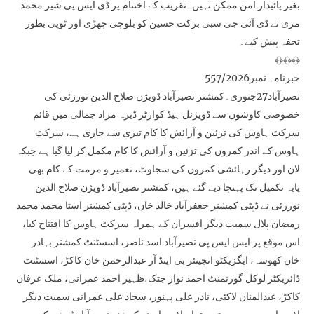
بغیر پائیدار امن ممکن نہیں۔تقریب کے اختتام پر ڈی ایس پی شیر محمد
مری نے ڈی آئی جی سبی برکت حسین کو بلوچی چھڑی اور ٹوپی بطور
تحفہ پیش کیے۔
﴾﴿﴾﴿﴾﴿
خبرنامہ نمبر557/2026
نصیرآباد27جنوری۔کمشنر نصیرآباد ڈویژن صلاح الدین نورزئی کی
خصوصی کاوشوں سے ڈویژنل ہیڈ کوارٹر ڈیرہ مراد جمالی میں قائم
سرکٹ ہاوس کی تزئین و آرائش کا کام تیزی سے جاری ہے، سرکٹ
ہاوس کے اندر کمروں کی تزئین و آرائش کا کام مکمل کر لیا گیا ہے جبکہ
لان اور دیگر رہائشی کمروں کی سجاوٹ، تعمیر و مرمت کے کام بھی
پایہ تکمیل تک پہنچا دیے گئے ہیں، کمشنر نصیرآباد ڈویژن صلاح الدین
نورزئی نے ڈپٹی کمشنر جعفرآباد خالد خان، ڈپٹی کمشنر استا محمد محمد
رمضان پلال سمیت دیگر افسران کے ہمراہ سرکٹ ہاوس کا افتتاح کیا،
اس موقع پر ایس ایس پی نصیرآباد اسد ناصر، اسسٹنٹ کمشنر بہادر
خان کھوسہ، ایگزیکٹو انجینئر بی اینڈ آر عبدالرحمن خان کاکڑ، اسسٹنٹ
ڈائریکٹر لوکل گورنمنٹ احمد نواز جتک،ظہیر احمد عمرانی، ملک عرفان
کاکڑ، عبدالمنان لاکٹی، نادر علی پہنور، سجاد علی عمرانی سمیت دیگر