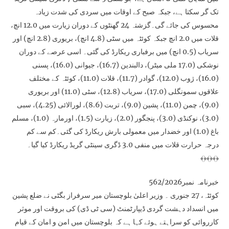
تک گر سکتا ہے، جبکہ صبح کے اوقات میں سردی کی شدت زیادہ
محسوس کی جائے گی۔گزشتہ 24 گھنٹوں کے دوران زیارت میں 12.0 انچ،
قلات میں 2.0 انچ جبکہ کوئٹہ میں سٹی (4.8 انچ)، بریوری (2.8 انچ) اور
سریاب (0.5 انچ) میں برفباری ریکارڈ کی گئی۔ اسی عرصے کے دوران
نوشکی (17.0 ملی میٹر)، دالبندین (16.7)، جیوانی (16.0)، پسنی
(16.0)، ژوب (12.0)، گوادر (11.7)، قلات (11.0)، کوئٹہ کے مختلف
علاقوں سمونگلی (17.0)، سریاب (12.8)، سٹی (11.0) اور بریوری
(9.0)، چمن (11.0)، پشین (9.0)، تربت (8.6)، لورالائی (4.25)، سبی
(3.0)، نوکنڈی (3.0)، پنجگور (2.0)، زیارت (1.5)، اورمارہ (1.0)، مسلم
باغ (1.0) اور خضدار میں معمولی بارش ریکارڈ کی گئی۔کم سے کم
درجہ حرارت قلات میں منفی 3.0 ڈگری سینٹی گریڈ ریکارڈ کیا گیا۔
﴾﴿﴾﴿﴾﴿
خبرنامہ نمبر562/2026
کوئٹہ، 27 جنوری ۔ وزیر اعلیٰ بلوچستان میر سرفراز بگٹی نے ضلع پشین
میں انسداد دہشت گردی ڈیپارٹمنٹ (سی ٹی ڈی) کی بروقت اور موثر
کارروائی کو سراہتے ہوئے کہا ہے کہ بلوچستان میں امن و امان کے قیام