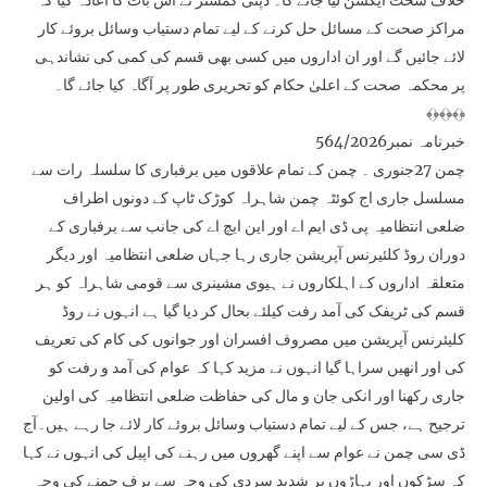
خلاف سخت ایکشن لیا جائے گا۔ ڈپٹی کمشنر نے اس بات کا اعادہ کیا کہ
مراکز صحت کے مسائل حل کرنے کے لیے تمام دستیاب وسائل بروئے کار
لائے جائیں گے اور ان اداروں میں کسی بھی قسم کی کمی کی نشاندہی
پر محکمہ صحت کے اعلیٰ حکام کو تحریری طور پر آگاہ کیا جائے گا۔
﴾﴿﴾﴿﴾﴿
خبرنامہ نمبر564/2026
چمن 27جنوری ۔ چمن کے تمام علاقوں میں برفباری کا سلسلہ رات سے
مسلسل جاری اج کوئٹہ چمن شاہراہ کوڑک ٹاپ کے دونوں اطراف
ضلعی انتظامیہ پی ڈی ایم اے اور این ایچ اے کی جانب سے برفباری کے
دوران روڈ کلئیرنس آپریشن جاری رہا جہاں ضلعی انتظامیہ اور دیگر
متعلقہ اداروں کے اہلکاروں نے ہیوی مشینری سے قومی شاہراہ کو ہر
قسم کی ٹریفک کی آمد رفت کیلئے بحال کر دیا گیا ہے انہوں نے روڈ
کلیئرنس آپریشن میں مصروف افسران اور جوانوں کی کام کی تعریف
کی اور انھیں سراہا گیا انہوں نے مزید کہا کہ عوام کی آمد و رفت کو
جاری رکھنا اور انکی جان و مال کی حفاظت ضلعی انتظامیہ کی اولین
ترجیح ہے، جس کے لیے تمام دستیاب وسائل بروئے کار لائے جا رہے ہیں۔آج
ڈی سی چمن نے عوام سے اپنے گھروں میں رہنے کی اپیل کی انہوں نے کہا
کہ سڑکوں اور پہاڑوں پر شدید سردی کی وجہ سے برف جمنے کی وجہ