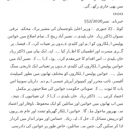
میں بھی جاری رکھے گی۔
﴾﴿﴾﴿﴾﴿
خبرنامہ نمبر552/2026
کوئٹہ، 27 جنوری ۔: وزیر اعلیٰ بلوچستان کی مشیر برائے محکمہ ترقی
نسواں ڈاکٹر ربابہ خان بلیدی نے نصیر آباد رینج کے تمام اضلاع میں خواتین
پولیس اہلکاروں کو اہم اور کلیدی عہدوں پر تعینات کرنے کے فیصلے پر
گہری مسرت اور اطمینان کا اظہار کیا ہے۔اپنے ایک بیان میں ڈاکٹر ربابہ
خان بلیدی نے اس اقدام کا خیرمقدم کرتے ہوئے کہا ہے کہ نصیر آباد میں
خواتین پولیس اہلکاروں کی کلیدی عہدوں پر تعیناتی ایک تاریخی سنگ
میل ہے۔ خواتین پولیس اہلکاروں کو مختلف تھانوں میں بطور کمپلینٹ
آفیسر، نائب محرر اور کمپیوٹر آپریٹر جیسی اہم ذمہ داریاں سونپنا اس
بات کا ثبوت ہے کہ صوبائی حکومت خواتین کی صلاحیتوں پر مکمل
اعتماد کرتی ہے۔ ڈاکٹر ربابہ خان بلیدی نے کہا کہ ان تعیناتیوں کے نتیجے
میں اب تھانوں میں خواتین اور سائلین کو ایک محفوظ، باوقار اور اعتماد
سے بھرپور ماحول ملے گا۔ خواتین اہلکار گھریلو تشدد اور عام شہریوں
کو درپیش مسائل کے حل کے لیے زیادہ حساس اور موثر انداز میں کردار
ادا کر سکیں گی، جس سے سائلین، خاص طور پر خواتین کی دادرسی