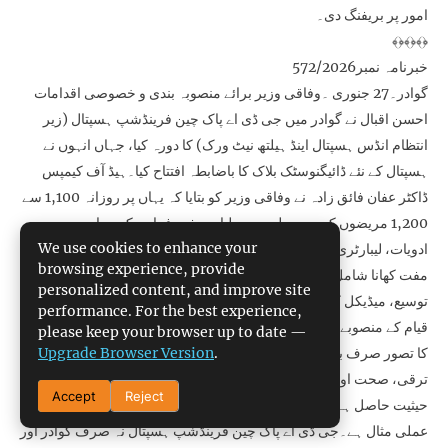
امور پر بریفنگ دی۔
﴾﴿﴾﴿﴾﴿
خبرنامہ نمبر572/2026
گوادر۔27 جنوری ۔وفاقی وزیر برائے منصوبہ بندی و خصوصی اقدامات
احسن اقبال نے گوادر میں جی ڈی اے پاک چین فرینڈشپ ہسپتال (زیر
انتظام انڈس ہسپتال اینڈ ہیلتھ نیٹ ورک) کا دورہ کیا، جہاں انہوں نے
ہسپتال کے نئے ڈائیگنوسٹک بلاک کا باضابطہ افتتاح کیا۔ہیڈ آف کیمپس
ڈاکٹر عفان فائق زادہ نے وفاقی وزیر کو بتایا کہ یہاں پر روزانہ 1,100 سے
1,200 مریضوں کو جدید طبی سہولیات مفت فراہم کر رہا ہے، جن میں
We use cookies to enhance your
ادویات، لیبارٹری ٹیسٹس، ریڈیالوجی خدمات، اور داخل مریضوں کے لیے
browsing experience, provide
مفت کھانا شامل ہے۔ انہوں نے مزید بتایا کہ مستقبل میں ہسپتال کی
personalized content, and improve site
توسیع، میڈیکل کالج، نرسنگ کالج اور مختلف اسپیشلٹی ڈیپارٹمنٹس کے
performance. For the best experience,
قیام کے منصوبے بھی زیر غور ہیں۔اس موقع پر انہوں نے کہا کہ سی پیک
please keep your browser up to date —
Upgrade Browser Version
.
کا تصور صرف بندرگاہوں اور شاہراہوں تک محدود نہیں بلکہ انسانی
ترقی، صحت اور تعلیم جیسے شعبوں کو بھی اس منصوبے میں مرکزی
Accept
Reject
حیثیت حاصل ہے، اور جی ڈی اے پاک چین فرینڈشپ ہسپتال اس وژن کی
عملی مثال ہے۔جی ڈی اے پاک چین فرینڈشپ ہسپتال نہ صرف گوادر اور