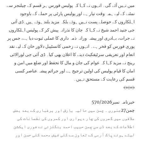
میں نہیں آئے گی۔ انہوں نے کہا کہ پولیس فورس ہر قسم کے چیلنجز سے
نمٹنے کے لیے ہمہ وقت تیار ہے اور پولیس پارٹی پر حملے کے باوجود
اہلکاروں کے حوصلے پست نہیں ہوئے بلکہ مزید بلند ہوئے ہیں۔ڈی آئی
جی جنید احمد شیخ نے کہا کہ جان کا نذرانہ پیش کر کے پولیس اہلکاروں
نے جرات، بہادری اور پیشہ ورانہ ذمہ داری کا عملی ثبوت دیا ہے، جس پر
پوری فورس کو فخر ہے۔ انہوں نے زخمی کانسٹیبل دلاور خان کے لیے نقد
انعام اور تعریفی سرٹیفکیٹ دینے کا اعلان بھی کیا۔ ڈی آئی جی لورالائی
رینج نے مزید کہا کہ عوام کی جان و مال کا تحفظ اور ضلع میں امن و
امان کا قیام پولیس کی اولین ترجیح ہے اور جرائم پیشہ عناصر کسی
قسم کی رعایت کے مستحق نہیں۔
﴾﴿﴾﴿﴾﴿
خبرنامہ نمبر570/2026
چمن27جنوری ۔ چمن میں حالیہ بارش اور برفباری کے بعد بعض
علاقوں میں گھروں کی چار دیواری اور کمروں کی نقصانات کی
اطلاعات کے بعد ڈی سی چمن حبیب احمد بنگلزئی نے فوری ایکشن
لیتے ہوئے پاک آرمی کے تعاون سے کلی فیض محمد کلی حسن اور