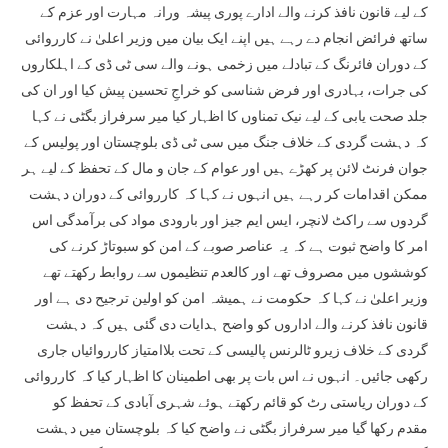
کے لیے قانون نافذ کرنے والے ادارے پوری پیشہ ورانہ مہارت اور عزم کے
ساتھ فرائض انجام دے رہے ہیں اپنے ایک بیان میں وزیر اعلیٰ نے کارروائی
کے دوران فائرنگ کے تبادلے میں زخمی ہونے والے سی ٹی ڈی کے اہلکاروں
کی جرات، بہادری اور فرض شناسی کو خراجِ تحسین پیش کیا اور ان کی
جلد صحت یابی کے لیے نیک تمناوں کا اظہار کیا میر سرفراز بگٹی نے کہا
کہ دہشت گردی کے خلاف جنگ میں سی ٹی ڈی بلوچستان اور پولیس کے
جوان فرنٹ لائن پر کھڑے ہیں اور عوام کے جان و مال کے تحفظ کے لیے ہر
ممکن اقدامات کر رہے ہیں انہوں نے کہا کہ کارروائی کے دوران دہشت
گردوں سے راکٹ لانچر، ایس ایم جیز اور بارودی مواد کی برآمدگی اس
امر کا واضح ثبوت ہے کہ یہ عناصر صوبے کے امن کو سبوتاڑ کرنے کی
کوششوں میں مصروف تھے اور کالعدم تنظیموں سے روابط رکھتے تھے
وزیر اعلیٰ نے کہا کہ حکومت نے ہمیشہ امن کو اولین ترجیح دی ہے اور
قانون نافذ کرنے والے اداروں کو واضح ہدایات دی گئی ہیں کہ دہشت
گردی کے خلاف زیرو ٹالرنس پالیسی کے تحت بلاامتیاز کارروائیاں جاری
رکھی جائیں۔ انہوں نے اس بات پر بھی اطمینان کا اظہار کیا کہ کارروائی
کے دوران ریاستی رٹ کو قائم رکھتے ہوئے شہری آبادی کے تحفظ کو
مقدم رکھا گیا میر سرفراز بگٹی نے واضح کیا کہ بلوچستان میں دہشت