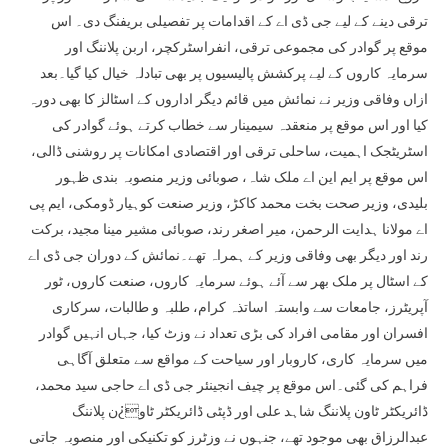
ترقی دینے کے لیے جی ڈی اے کے اقدامات پر تفصیلی بریفنگ دی۔ اس
موقع پر گوادر کی مجموعی ترقی، انفراسٹرکچر، اربن پلاننگ اور
سرمایہ کاروں کے لیے پرکشش پالیسیوں پر بھی تبادلہ خیال کیا گیا۔بعد
ازاں وفاقی وزیر نے نمائش میں قائم دیگر اداروں کے اسٹالز کا بھی دورہ
کیا اور اس موقع پر منعقدہ سیمینار سے خطاب کرتے ہوئے گوادر کی
اسٹریٹجک اہمیت، ساحلی ترقی اور اقتصادی امکانات پر روشنی ڈالی،
اس موقع پر ایم این اے ملک شاہ، صوبائی وزیر منصوبہ بندی ظہور
بلیدی، وزیر صحت بخت محمد کاکڑ، وزیر صنعت کوہیار ڈومکی، ایم پی
اے مولانا ہدایت الرحمن، میر اصغر رند، صوبائی مشیر مینا مجید، برکت
رند اور دیگر بھی وفاقی وزیر کے ہمراہ تھے۔نمائش کے دوران جی ڈی اے
کے اسٹال پر ملک بھر سے آئے ہوئے سرمایہ کاروں، صنعت کاروں، ٹور
آپریٹرز، جامعات سے وابستہ اساتذہ کرام، طلبہ و طالبات، سرکاری
افسران اور مقامی افراد کی بڑی تعداد نے وزٹ کیا، جہاں انہیں گوادر
میں سرمایہ کاری، کاروبار اور سیاحت کے مواقع سے متعلق آگاہی
فراہم کی گئی۔اس موقع پر چیف انجینئر جی ڈی اے حاجی سید محمد،
ڈائریکٹر ٹاون پلاننگ شاہد علی اور ڈپٹی ڈائریکٹر ٹاو¿ن پلاننگ
عبدالرزاق بھی موجود تھے، جنہوں نے وزٹرز کو تکنیکی اور منصوبہ جاتی