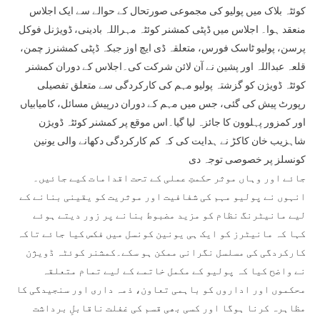
کوئٹہ بلاک میں پولیو کی مجموعی صورتحال کے حوالے سے ایک اجلاس
منعقد ہوا۔ اجلاس میں ڈپٹی کمشنر کوئٹہ مہراللہ بادینی، ڈویژنل فوکل
پرسن، پولیو ٹاسک فورس، متعلقہ ڈی ایچ اوز جبکہ ڈپٹی کمشنرز چمن،
قلعہ عبداللہ اور پشین نے آن لائن شرکت کی۔اجلاس کے دوران کمشنر
کوئٹہ ڈویژن کو گزشتہ پولیو مہم کی کارکردگی سے متعلق تفصیلی
رپورٹ پیش کی گئی، جس میں مہم کے دوران درپیش مسائل، کامیابیاں
اور کمزور پہلوون کا جائزہ لیا گیا۔اس موقع پر کمشنر کوئٹہ ڈویژن
شاہزیب خان کاکڑ نے ہدایت کی کہ کم کارکردگی دکھانے والی یونین
کونسلز پر خصوصی توجہ دی
جائے اور وہاں موثر حکمتِ عملی کے تحت اقدامات کیے جائیں۔
انہوں نے پولیو مہم کی شفافیت اور موثریت کو یقینی بنانے کے
لیے مانیٹرنگ نظام کو مزید مضبوط بنانے پر زور دیتے ہوئے
کہا کہ مانیٹرز کو ایک ہی یونین کونسل میں فکس کیا جائے تاکہ
کارکردگی کی مسلسل نگرانی ممکن ہو سکے۔کمشنر کوئٹہ ڈویژن
نے واضح کیا کہ پولیو کے مکمل خاتمے کے لیے تمام متعلقہ
محکموں اور اداروں کو باہمی تعاون، ذمہ داری اور سنجیدگی کا
مظاہرہ کرنا ہوگا اور کسی بھی قسم کی غفلت ناقابلِ برداشت