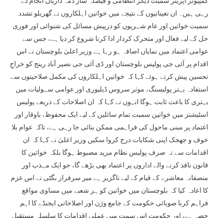
کمپیوٹر آپریٹر سمیت دیگر انتظامی و فیصلہ ساز ذمہ داریاں انجام دے
رہی ہیں۔ ان تعیناتیوں کے نتیجے میں خواتین اہلکاروں نے گھریلو تشدد
سمیت خواتین اور عام شہریوں کو درپیش مسائل کی شنوائی اور فوری
حل کے لیے فعال اور متحرک کردار ادا کرنا شروع کر دیا ہے، جس سے
عوامی اعتماد میں نمایاں اضافہ ہو رہا ہے وزیر اعلیٰ بلوچستان نے اس
اقدام پر آئی جی پولیس بلوچستان اور ڈی آئی جی نصیر آباد رینج کو خراجِ
تحسین پیش کرتے ہوئے کہا کہ خواتین اہلکاروں کی مکمل صلاحیتوں سے
استفادہ بہتر پولیسنگ، موثر سروس ڈیلیوری اور عوامی سہولیات میں
بہتری کا باعث ثابت ہوگا انہوں نے کہا کہ ان اصلاحات کے ذریعے پولیس
اسٹیشنز میں خواتین سمیت تمام سائلین کے لیے ایک محفوظ، باوقار اور
اعتماد پر مبنی ماحول کی فراہمی ممکن بنائی جا رہی ہے، تاکہ عوام بلا
خوف و جھجک اپنی شکایات درج کروا سکیں وزیر اعلیٰ نے کہا کہ ان
اقدامات سے نہ صرف پولیس نظام مزید مضبوط ہوگا بلکہ خواتین کا
قانون نافذ کرنے والے اداروں پر اعتماد بھی بڑھے گا، جو ایک مہذب اور
منصفانہ معاشرے کے قیام کے لیے ناگزیر ہے میر سرفراز بگٹی نے اس عزم
کا اعادہ کیا کہ بلوچستان میں خواتین کو ہر شعبے میں مساوی مواقع
فراہم کرنا صوبائی حکومت کے جامع وژن اور اصلاحاتی ایجنڈے کا اہم
حصہ ہے، اور حکومت اس سمت میں عملی اقدامات کا سلسلہ مستقبل