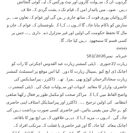
گردوں، ان کے سہولت کاروں اور نیٹ ورکس کے لیے کوئی گنجائش
نہیں۔ صوبے میں پائیدار امن کے قیام تک دہشت گردی کے خلا ف
کارروائیاں پوری قوت کے ساتھ جاری رہیں گی اور عوام کے تعاون سے ہر
سازش کو ناکام بنایا جائے گا انہوں نے کہا کہ بلوچستان کے عوام کے جان و
مال کا تحفظ حکومت کی اولین اور غیر متزلزل ذمہ داری ہے، جس پر
کسی قسم کا سمجھوتہ نہیں کیا جائے گا۔
﴾﴿﴾﴿﴾﴿
خبرنامہ نمبر563/2026
زیارت 27جنوری ۔ ڈپٹی کمشنر زیارت عبد القدوس اچکزئی کا رات کو
اچانک ڈی ایچ کیو ہسپتال زیارت کا دورہ کیا اس موقع پر اسسٹنٹ کمشنر
زیارت سجادالرحمان کوڑو بھی ہمراہ تھے۔ ڈاکٹرز ، پیرامیڈیکس کی
حاضری، وارڈز کا معائینہ ادویات اور سہولیات چیک کی۔ ڈپٹی کمشنر نے
واضح الفاظ میں کہا کہ مراکز صحت کو مکمل طور پر فعال رکھنا ضلعی
انتظامیہ کی اولین ترجیح ہے۔ ڈاکٹرز اور پیرامیڈیکل اسٹاف اپنی حاضری
کو ہر حال میں یقینی بنائیں، غیر حاضری کسی صورت برداشت نہیں کی
جائے گی۔ انہوں نے مزید کہا کہ دیہی علاقوں کے بی ایچ یوز کا باقاعدہ
اچانک معائنہ کیا جائے گا اور غیر حاضری یا غفلت کے مرتکب افراد کے