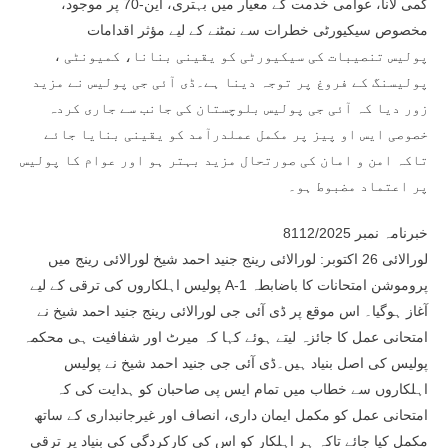
کمی لانا، عوامی خدمت کے معیار میں بہتری، این-70 پر موجود،
مخصوص سیکیورٹی خطرات سے نمٹنے کے لیے مؤثر اقدامات
، پولیس تنصیبات کی سیکیورٹی کو یقینی بنانا، کمیونٹی
پولیسنگ کے فروغ پر توجہ دینا ہے۔ڈی آئی جی پولیس نے مزید
زور دیا کہ آئی جی پولیس بلوچستان کی جانب سے جاری کردہ
خصوصی ایس او پیز پر مکمل عملدرآمد کو یقینی بنایا جائے
تاکہ امن و امان کی صورتحال مزید بہتر ہو اور عوام کا پولیس
پر اعتماد مضبوط ہو۔
خبرنامہ نمبر 8112/2025
لورالائی 26 اکتوبر: لورالائی رینج جنید احمد شیخ لورالائی رینج میں
پولیس اہلکاروں کی ترقی کے لیے A-1 پروموشن امتحانات کا باضابطہ
آغاز ہوگیا۔ اس موقع پر ڈی آئی جی لورالائی رینج جنید احمد شیخ نے
امتحانی عمل کا جائزہ لیتے ہوئے کہا کہ میرٹ اور شفافیت ہی محکمہ
پولیس کی اصل بنیاد ہیں۔ڈی آئی جی جنید احمد شیخ نے پولیس
اہلکاروں سے خطاب میں تمام ایس پی صاحبان کو ہدایت کی کہ
امتحانی عمل کو مکمل ایمان داری، انصاف اور غیرجانبداری کے ساتھ
مکمل کیا جائے تاکہ ہر اہلکار کو اس کی کارکردگی کی بنیاد پر ترقی