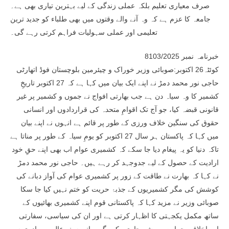
صرف معیاری تعلیم بلکہ عملی زندگی کے لیے بہترین تیاری بھی ہے۔
جامعہ کا عزم ہے کہ وہ آنے والے وقتوں میں بھی طلباء کو جدید ترین
تعلیمی اور عملی سہولیات فراہم کرتی رہے گی۔
خبرنامہ نمبر 8103/2025
کوئٹہ26 اکتوبر:صوبائی وزیر خوراک و چیئرمین بلوچستان فوڈ اتھارٹی
حاجی نور محمد دمڑ نے اپنے ایک بیان میں کہا ہے کہ 27 اکتوبر تاریخِ
کشمیر کا وہ سیاہ دن ہے جب بھارتی افواج نے جموں و کشمیر پر غیر
قانونی قبضہ کیا، جو آج تک اقوامِ متحدہ کی قراردادوں اور انسانی
حقوق کی سنگین خلاف ورزی کے طور پر قائم ہے انہوں نے اپنے بیان
میں کہا کہ پاکستان ہر سال 27 اکتوبر کو یومِ سیاہ کے طور پر مناتا ہے
تاکہ دنیا کو یہ پیغام دیا جا سکے کہ کشمیری عوام اب بھی اپنے حقِ خود
ارادیت کے حصول کے لیے جدوجہد کر رہے ہیں۔ حاجی نور محمد دمڑ
نے کہا کہ بھارت نے طاقت کے زور پر کشمیری عوام کی آواز دبانے کی
کوشش کی مگر کشمیریوں کے جذبۂ حریت کو ختم نہیں کیا جا سکا
صوبائی وزیر نے مزید کہا کہ پاکستانی قوم اپنے کشمیری بھائیوں کے
ساتھ مکمل یکجہتی کا اظہار کرتی ہے اور ان کی سیاسی، سفارتی