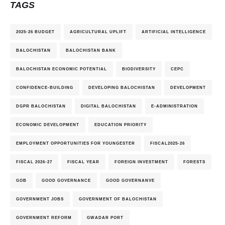
TAGS
2025-26 BUDGET
AGRICULTURAL UPLIFT
ARTIFICIAL INTELLIGENCE
BALOCHISTAN
BALOCHISTAN BANK
BALOCHISTAN ECONOMIC POTENTIAL
BIODIVERSITY
CEPC
CONFIDENCE-BUILDING
DEVELOPING BALOCHISTAN
DEVELOPMENT
DGPR BALOCHISTAN
DIGITAL BALOCHISTAN
E-ADMINISTRATION
ECONOMIC DEVELOPMENT
EDUCATION PRIORITY
EMPLOYMENT OPPORTUNITIES FOR YOUNGESTER
FISCAL2025-26
FISCAL 2026-27
FISCAL YEAR
FOREIGN INVESTMENT
FORESTS
GOB
GOOD GOVERNANCE
GOOD GOVERNANVE
GOVERNMENT JOBS
GOVERNMENT OF BALOCHISTAN
GOVERNMENT REFORM
GWADAR PORT