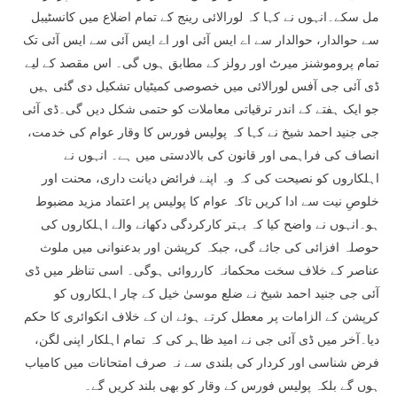
مل سکے۔انہوں نے کہا کہ لورالائی رینج کے تمام اضلاع میں کانسٹیبل
سے حوالدار، حوالدار سے اے ایس آئی اور اے ایس آئی سے ایس آئی تک
تمام پروموشنز میرٹ اور رولز کے مطابق ہوں گی۔ اس مقصد کے لیے
ڈی آئی جی آفس لورالائی میں خصوصی کمیٹیاں تشکیل دی گئی ہیں
جو ایک ہفتے کے اندر ترقیاتی معاملات کو حتمی شکل دیں گی۔ڈی آئی
جی جنید احمد شیخ نے کہا کہ پولیس فورس کا وقار عوام کی خدمت،
انصاف کی فراہمی اور قانون کی بالادستی میں ہے۔ انہوں نے
اہلکاروں کو نصیحت کی کہ وہ اپنے فرائض دیانت داری، محنت اور
خلوصِ نیت سے ادا کریں تاکہ عوام کا پولیس پر اعتماد مزید مضبوط
ہو۔انہوں نے واضح کیا کہ بہتر کارکردگی دکھانے والے اہلکاروں کی
حوصلہ افزائی کی جائے گی، جبکہ کرپشن اور بدعنوانی میں ملوث
عناصر کے خلاف سخت محکمانہ کارروائی ہوگی۔ اسی تناظر میں ڈی
آئی جی جنید احمد شیخ نے ضلع موسیٰ خیل کے چار اہلکاروں کو
کرپشن کے الزامات پر معطل کرتے ہوئے ان کے خلاف انکوائری کا حکم
دیا۔آخر میں ڈی آئی جی نے امید ظاہر کی کہ تمام اہلکار اپنی لگن،
فرض شناسی اور کردار کی بلندی سے نہ صرف امتحانات میں کامیاب
ہوں گے بلکہ پولیس فورس کے وقار کو بھی بلند کریں گے۔