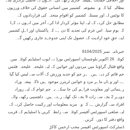
اور اخلاقی حمایت ہمیشہ جاری رکھے گی۔ انہوں نے عالمی برادری سے
مطالبہ کیا کہ وہ مقبوضہ کشمیر میں انسانی حقوق کی خلاف ورزیوں
کا نوٹس لے اور مسئلہ کشمیر کو اقوامِ متحدہ کی قراردادوں کے
مطابق حل کرنے کے لیے اپنا مؤثر کردار ادا کرے آخر میں انہوں نے کہا
کہ یومِ سیاہ اس عزم کی تجدید کا دن ہے کہ پاکستان اور اہلِ کشمیر
اپنے حقِ خود ارادیت کے حصول تک اپنی جدوجہد جاری رکھیں گے۔
خبرنامہ نمبر 8104/2025
کوئٹہ 26 اکتوبر:بلوچستان اسپورٹس بورڈ نے ایوب اسٹیڈیم کوئٹہ میں
واقع فٹبال گراؤنڈ میں مردوں اور خواتین کے لیے علیحدہ علیحدہ فٹنس
جم قائم کر دیے ہیں۔ ہر جم کو جدید ورزش کے آلات سے لیس کیا گیا
ہے اور وہاں ماہر مرد و خواتین ٹرینرز موجود ہیں تاکہ پیشہ ورانہ
رہنمائی اور معاونت فراہم کی جا سکے۔یہ جم عوام کے لیے روزانہ
دوپہر 2 بجے سے رات 9 بجے تک کھلے رہتے ہیں۔ دلچسپی رکھنے والے
افراد سے گزارش ہے کہ وہ مزید معلومات اور رکنیت حاصل کرنے کے
لیے ضلعی اسپورٹس آفیسر کوئٹہ سے رابطہ کریں یا اسٹیڈیم کے قریب
واقع دفتر کا دورہ کریں۔
ڈسٹرکٹ اسپورٹس افیسر محب ارحمن کاکڑ