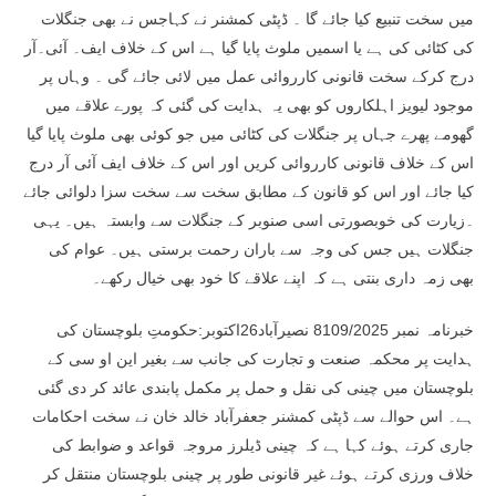
میں سخت تنبیع کیا جائے گا ۔ ڈپٹی کمشنر نے کہاجس نے بھی جنگلات
کی کٹائی کی ہے یا اسمیں ملوث پایا گیا ہے اس کے خلاف ایف۔ آئی۔آر
درج کرکے سخت قانونی کارروائی عمل میں لائی جائے گی ۔ وہاں پر
موجود لیویز اہلکاروں کو بھی یہ ہدایت کی گئی کہ پورے علاقے میں
گھومے پھرے جہاں پر جنگلات کی کٹائی میں جو کوئی بھی ملوث پایا گیا
اس کے خلاف قانونی کارروائی کریں اور اس کے خلاف ایف آئی آر درج
کیا جائے اور اس کو قانون کے مطابق سخت سے سخت سزا دلوائی جائے
۔زیارت کی خوبصورتی اسی صنوبر کے جنگلات سے وابستہ ہیں۔ یہی
جنگلات ہیں جس کی وجہ سے باران رحمت برستی ہیں۔ عوام کی
بھی زمہ داری بنتی ہے کہ اپنے علاقے کا خود بھی خیال رکھے۔
خبرنامہ نمبر 8109/2025 نصیرآباد26اکتوبر:حکومتِ بلوچستان کی
ہدایت پر محکمہ صنعت و تجارت کی جانب سے بغیر این او سی کے
بلوچستان میں چینی کی نقل و حمل پر مکمل پابندی عائد کر دی گئی
ہے۔ اس حوالے سے ڈپٹی کمشنر جعفرآباد خالد خان نے سخت احکامات
جاری کرتے ہوئے کہا ہے کہ چینی ڈیلرز مروجہ قواعد و ضوابط کی
خلاف ورزی کرتے ہوئے غیر قانونی طور پر چینی بلوچستان منتقل کر