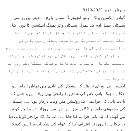
خبرنامہ نمبر 8113/2025
گوادر: ایکسین پبلک ہیلتھ انجینئرنگ مومن بلوچ نے چیئرمین یو سی
پیشکان جمیل آدم کے ہمراہ پیشکان واٹر پمپنگ اسٹیشن کا دورہ کیا۔
دورے کا مقصد عوامی شکایات کا جائزہ لینا تھا جن کے مطابق
پبلک ہیلتھ انجینئرنگ کی جانب سے پیشکان میں پانی کی
فراہمی میں کمی کی جا رہی تھی۔ اس موقع پر ایکسین مومن بلوچ
نے واٹر ٹینک کی باقاعدہ پیمائش کی اور اسٹور شدہ پانی کا
تخمینہ لگایا، جس سے یہ بات ثابت ہوئی کہ پیشکان کو روزانہ
کی بنیاد پر ایک لاکھ تیس ہزار گیلن سے زائد پانی فراہم کیا
جا رہا ہے۔
ایکسین پی ایچ ای نے بتایا کہ پیشکان کی آبادی میں نمایاں اضافہ ہو
چکا ہے جبکہ پائپ لائن کی شاخیں (برانچز) بھی زیادہ ہیں، جس کے
باعث پانی کی فراہمی کے روٹیشن میں وقت درکار ہوتا ہے۔ پیشکان
کی مجموعی طور پر 52 برانچز ہیں جن میں روزانہ دو برانچز کو تین
تین گھنٹے کے لیے پانی فراہم کیا جاتا ہے۔ اب تک 22 برانچز کو پانی دیا
جا چکا ہے۔انہوں نے اعتراف کیا کہ عوام کی شکایات بجا ہیں کیونکہ