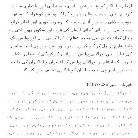
لہٰذا ہر اہلکار کو اپنے فرائض بہادری، ایمانداری اور دیانتداری سے ادا
کرنے چاہئیں۔احمد سلطان نے مزید کہا کہ پولیس کو عوام کے ساتھ
خوش اخلاقی سے پیش آنا چاہیے، جبکہ رشوت خوری اور ناجائز ذرائع
سے حاصل ہونے والی کمائی انسان کی عزت اور سکون چھین لیتی ہے۔
زونل کمانڈنٹ بی سی محمد اعظم نے کہا کہ بی سی اور پولیس ایک
پلیٹ فارم پر مل کر کام کر رہے ہیں، اور ایس ایس پی احمد سلطان
کی قیادت میں لورالائی پولیس نے شاندار کارکردگی کا مظاہرہ کیا۔
تقریب کے اختتام پر لورالائی پولیس کے افسران و اہلکاران کی جانب
سے ایس ایس پی احمد سلطان کو یادگاری تحائف پیش کیے گئے۔
خبرنامہ نمبر 8107/2025
انسپکٹر جنرل آف پولیس بلوچستان محمد طاہر نے کہا کہ صوبے
میں سی ٹی ڈی کو مزید مضبوط اور تفتیش کے عمل کو بہتر بنانے
کے لئے ٹھوس اقدامات کئے جارہے ہیں صوبے میں مثالی امن کے
قیام کے لئے پولیس تما م وسائل بروئے کار لارہی ہے۔ان خیالات
کا اظہار انہوں نے نوشکی دورے کے موقع پر پولیس دربار میں
افسران اور جوانوں سے خطاب کرتے ہوئے کیا۔پولیس دربار میں