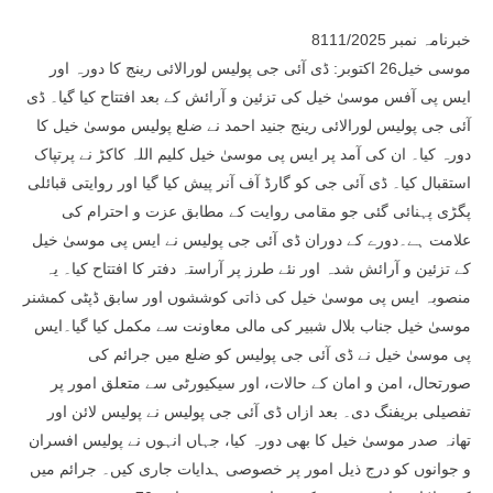
خبرنامہ نمبر 8111/2025
موسی خیل26 اکتوبر: ڈی آئی جی پولیس لورالائی رینج کا دورہ اور
ایس پی آفس موسیٰ خیل کی تزئین و آرائش کے بعد افتتاح کیا گیا۔ ڈی
آئی جی پولیس لورالائی رینج جنید احمد نے ضلع پولیس موسیٰ خیل کا
دورہ کیا۔ ان کی آمد پر ایس پی موسیٰ خیل کلیم اللہ کاکڑ نے پرتپاک
استقبال کیا۔ ڈی آئی جی کو گارڈ آف آنر پیش کیا گیا اور روایتی قبائلی
پگڑی پہنائی گئی جو مقامی روایت کے مطابق عزت و احترام کی
علامت ہے۔دورے کے دوران ڈی آئی جی پولیس نے ایس پی موسیٰ خیل
کے تزئین و آرائش شدہ اور نئے طرز پر آراستہ دفتر کا افتتاح کیا۔ یہ
منصوبہ ایس پی موسیٰ خیل کی ذاتی کوششوں اور سابق ڈپٹی کمشنر
موسیٰ خیل جناب بلال شبیر کی مالی معاونت سے مکمل کیا گیا۔ایس
پی موسیٰ خیل نے ڈی آئی جی پولیس کو ضلع میں جرائم کی
صورتحال، امن و امان کے حالات، اور سیکیورٹی سے متعلق امور پر
تفصیلی بریفنگ دی۔ بعد ازاں ڈی آئی جی پولیس نے پولیس لائن اور
تھانہ صدر موسیٰ خیل کا بھی دورہ کیا، جہاں انہوں نے پولیس افسران
و جوانوں کو درج ذیل امور پر خصوصی ہدایات جاری کیں۔ جرائم میں