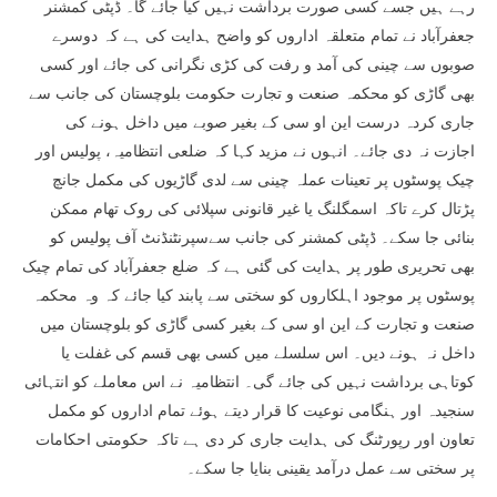
رہے ہیں جسے کسی صورت برداشت نہیں کیا جائے گا۔ ڈپٹی کمشنر
جعفرآباد نے تمام متعلقہ اداروں کو واضح ہدایت کی ہے کہ دوسرے
صوبوں سے چینی کی آمد و رفت کی کڑی نگرانی کی جائے اور کسی
بھی گاڑی کو محکمہ صنعت و تجارت حکومت بلوچستان کی جانب سے
جاری کردہ درست این او سی کے بغیر صوبے میں داخل ہونے کی
اجازت نہ دی جائے۔ انہوں نے مزید کہا کہ ضلعی انتظامیہ، پولیس اور
چیک پوسٹوں پر تعینات عملہ چینی سے لدی گاڑیوں کی مکمل جانچ
پڑتال کرے تاکہ اسمگلنگ یا غیر قانونی سپلائی کی روک تھام ممکن
بنائی جا سکے۔ ڈپٹی کمشنر کی جانب سےسپرنٹنڈنٹ آف پولیس کو
بھی تحریری طور پر ہدایت کی گئی ہے کہ ضلع جعفرآباد کی تمام چیک
پوسٹوں پر موجود اہلکاروں کو سختی سے پابند کیا جائے کہ وہ محکمہ
صنعت و تجارت کے این او سی کے بغیر کسی گاڑی کو بلوچستان میں
داخل نہ ہونے دیں۔ اس سلسلے میں کسی بھی قسم کی غفلت یا
کوتاہی برداشت نہیں کی جائے گی۔ انتظامیہ نے اس معاملے کو انتہائی
سنجیدہ اور ہنگامی نوعیت کا قرار دیتے ہوئے تمام اداروں کو مکمل
تعاون اور رپورٹنگ کی ہدایت جاری کر دی ہے تاکہ حکومتی احکامات
پر سختی سے عمل درآمد یقینی بنایا جا سکے۔