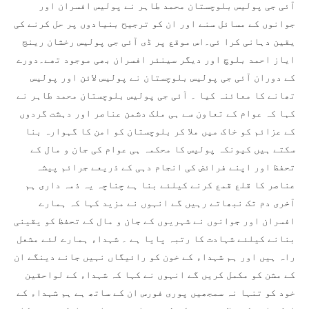
آئی جی پولیس بلوچستان محمد طاہر نے پولیس افسران اور
جوانوں کے مسائل سنے اور ان کو ترجیح بنیادوں پر حل کرنے کی
یقین دہانی کرا ئی۔اس موقع پر ڈی آئی جی پولیس رخشان رینج
ایاز احمد بلوچ اور دیگر سینئر افسران بھی موجود تھے۔دورے
کے دوران آئی جی پولیس بلوچستان نے پولیس لائن اور پولیس
تھانے کا معائنہ کیا ۔ آئی جی پولیس بلوچستان محمد طاہر نے
کہا کہ عوام کے تعاون سے ہی ملک دشمن عناصر اور دہشت گردوں
کے عزائم کو خاک میں ملا کر بلوچستان کو امن کا گہوارہ بنا
سکتے ہیں کیونکہ پولیس کا محکمہ ہی عوام کی جان و مال کے
تحفظ اور اپنے فرائض کی انجام دہی کے ذریعے جرائم پیشہ
عناصر کا قلع قمع کرنے کیلئے بنا ہے چناچہ یہ ذمہ داری ہم
آخری دم تک نبھاتے رہیں گے انہوں نے مزید کہا کہ ہمارے
افسران اور جوانوں نے شہریوں کے جان و مال کے تحفظ کو یقینی
بنانے کیلئے شہادت کا رتبہ پایا ہے ۔ شہداء ہمارے لئے مشعل
راہ ہیں اور ہم شہداء کے خون کو رائیگاں نہیں جانے دینگے ان
کے مشن کو مکمل کریں گے انہوں نے کہا کہ شہداء کے لواحقین
خود کو تنہا نہ سمجھیں پوری فورس ان کے ساتھ ہے ہم شہداء کے