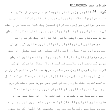
خبرنامہ نمبر 8110/2025
کوئٹہ، 26 اکتوبر:وزیر اعلیٰ بلوچستان میر سرفراز بگٹی نے
فتنۂ خوارج کے خلاف سیکیورٹی فورسز کی کامیاب کارروائی پر
بہادر جوانوں کو زبردست خراجِ تحسین پیش کیا ہے سماجی رابطے
کی سائٹ ایکس پر اپنے ایک بیان میں وزیر اعلیٰ نے کہا کہ وطنِ
عزیز کے دفاع میں اپنی جانوں کا نذرانہ پیش کرنے والے
بہادر جوانوں کی قربانیاں رائیگاں نہیں جائیں گی، ان کی
بہادری اور عزم ہماری آنے والی نسلوں کے لیے مشعلِ راہ ہیں
میر سرفراز بگٹی نے کہا کہ شہید ہونے والے جوانوں نے وطنِ
عزیز کے تحفظ اور سلامتی کے لیے لازوال مثال قائم کی ان کی
قربانیاں قومی تاریخ میں سنہری حروف سے لکھی جائیں گی وزیر
اعلیٰ بلوچستان نے اس عزم کا اظہار کیا کہ دہشت گردی کے مکمل
خاتمے تک یہ جنگ جاری رہے گی کسی بھی صورت میں دہشت گردوں
اور ان کے سہولت کاروں کو کامیاب نہیں ہونے دیا جائے گا
انہوں نے کہا کہ دہشت گردی کے خلاف جاری اس جنگ میں عوام،
حکومت اور افواجِ پاکستان ایک صف میں متحد ہیں اور ہم اپنے
بہادر سپاہیوں کے ساتھ بھرپور یکجہتی کا اظہار کرتے ہیں۔