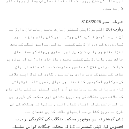
اہل خانہ کی فلاح بہبود کے لئے تما م دستیاب وسائل بروئے کار
لا رہے ہیں۔
خبرنامہ نمبر 8108/2025
زیارت (26 اکتوبر :ڈپٹی کمشنر زیارت محمد ریاض خان داوڑ نے
آج کلی سنڈیمن تنگی، کلی چوترہ اور کلی بانو باغ کا دورہ
کیا۔دورے کے دوران ڈپٹی کمشنر نے کلی سنڈیمن تنگی کے صحت
افزا مقام پر پائپ لائن، پل اور اسٹون پیچنگ کو خستہ حال
حالت میں پایا۔ڈپٹی کمشنرمحمد ریاض خان داوڑ نے اس موقع پر
کہا کہ عوامی فلاح کے منصوبے حکومت کے ساتھ ساتھ اہلیانِ
علاقہ کی مشترکہ ذمہ داری ہوتے ہیں۔ گاؤں کے لوگ اپنے علاقے
کی سرکاری اسکیموں کا تحفظ اور خیال رکھیں تاکہ ترقیاتی
کام دیرپا ثابت ہوں۔مزید برآں، ڈپٹی کمشنر نے کلی بانو باغ
کے علاقے میں جنگلات کی بے دریغ کٹائی اور محکمہ کی لاپرواہی
پر گہری تشویش کا اظہار کیا۔ انہوں نے کہا کہ جنگلات کی اس
طرح بے دریغ کٹائی سے اہلیانِ علاقہ کا ہی نقصان ہے۔
ڈپٹی کمشنر نے اس موقع پر محکمہ جنگلات کی کاکردگی پر بہت
افسوس کیا۔ ڈپٹی کمشنر نے کہا کہ محکمہ جنگلات کو اس سلسلے