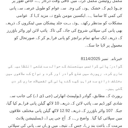
مکمل روٹیشن مکمل کرنے میں کافی وقت درکار ہے، خاص طور پر
چہوڈ ڈیم کے خشک ہونے کی وجہ سے عوام کو طویل عرصے سے پانی
کی کمی کا سامنا ہے۔ایکسین مومن بلوچ نے مزید کہا کہ عوامی
مشکلات کو مدنظر رکھتے ہوئے بہت جلد پیشکان میں ٹینکروں کے ذریعے
بھی پانی کی سپلائی شروع کی جائے گی تاکہ پائپ لائن اور واٹر باؤزرز
کے ذریعے ایک ساتھ تمام برانچز کو پانی فراہم کر کے صورتحال کو
معمول پر لایا جا سکے۔
خبرنامہ نمبر 8114/2025
گوادر: پانی کرائسس مینجمنٹ کے حوالے سے ضلعی انتظامیہ کی
جاری کردہ رپورٹ میں ضلع گوادر اور گرد و نواح کے علاقوں میں
مختلف ذرائع سے فراہم کیے گئے پانی کی تفصیلات جاری کر دی
گئی ہیں۔
رپورٹ کے مطابق، گوادر ڈیولپمنٹ اتھارٹی (جی ڈی اے) کی جانب سے
شادی کور ڈیم سے پائپ لائن کے ذریعے 10 لاکھ گیلن پانی فراہم کیا گیا،
جبکہ 107 واٹر باؤزرز کے ذریعے 12.92 لاکھ گیلن پانی مختلف علاقوں
میں سپلائی کیا گیا۔ واضح رہے کہ آج جی پی اے ڈیسلینیشن پلانٹ
مرمت کے باعث بند رہا، جس کے نتیجے میں وہاں سے پانی کی سپلائی