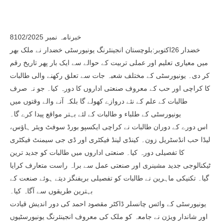
خبرنامہ نمبر 8102/2025
خضدار 26اکتوبر:بلوچستان انجینئرنگ یونیورسٹی خضدار نے ملک بھر
میں معیاری تعلیم اور عملی تربیت کے حوالے سے ایک بار پھر تاریخ رقم
کر دی۔ یونیورسٹی کے مختلف شعبہ جات سے تعلق رکھنے والی طالبات
کا کراچی اور حب کے معروف صنعتی اداروں کا دورہ کیا۔ جو نہ صرف
طالبات کے علم کے نئے دروازے کھولے گا بلکہ آنے والے وقتوں میں
یونیورسٹی کے طلباء و طالبات کے لئے بہتر مواقع پیدا کرے گا۔
اس دورے کے دوران طالبات نے کراچی ایکسپو بورڈ سوفٹ ویئر ہاؤس،
لیڈا حب انڈسٹریل زون۔ کینڈی لینڈ فیکٹری اور ڈی جی سیمنٹ فیکٹری
کا تفصیلی دورہ کیا۔ صنعتی اداروں میں طالبات کو جدید ترین
ٹیکنالوجی جدید مشینری اور صنعتی عمل سے براہ راست متعارف کرایا
گیا۔ تکنیکی ماہرین نے طالبات کو تفصیلی بریفنگز دیتے ہوئے صنعت کے
بہترین طریقوں سے آگاہ کیا۔
یونیورسٹی کے وائس چانسلر ڈاکٹر مقصود احمد کی دور اندیش قیادت
اور شاندار ویژن نے جامعہ کو ملک کی معروف انجینئرنگ یونیورسٹیوں