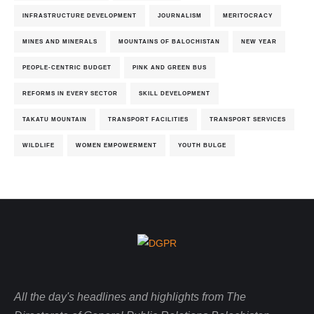
INFRASTRUCTURE DEVELOPMENT
JOURNALISM
MERITOCRACY
MINES AND MINERALS
MOUNTAINS OF BALOCHISTAN
NEW YEAR
PEOPLE-CENTRIC BUDGET
PINK AND GREEN BUS
REFORMS IN EVERY SECTOR
SKILL DEVELOPMENT
TAKATU MOUNTAIN
TRANSPORT FACILITIES
TRANSPORT SERVICES
WILDLIFE
WOMEN EMPOWERMENT
YOUTH BULGE
All the day's headlines and highlights from The