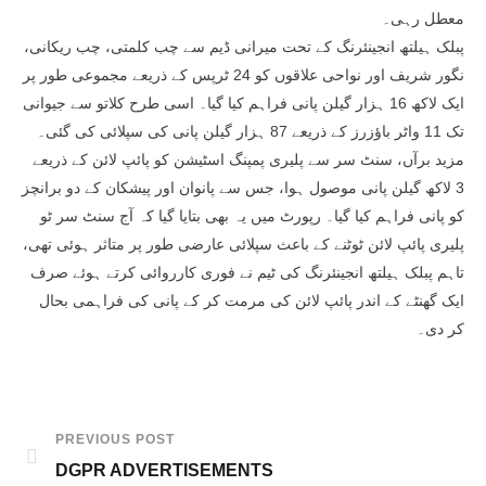
معطل رہی۔
پبلک ہیلتھ انجینئرنگ کے تحت میرانی ڈیم سے چب کلمتی، چب ریکانی،
نگور شریف اور نواحی علاقوں کو 24 ٹرپس کے ذریعے مجموعی طور پر
ایک لاکھ 16 ہزار گیلن پانی فراہم کیا گیا۔ اسی طرح کلاتو سے جیوانی
تک 11 واٹر باؤزرز کے ذریعے 87 ہزار گیلن پانی کی سپلائی کی گئی۔
مزید برآں، سنٹ سر سے پلیری پمپنگ اسٹیشن کو پائپ لائن کے ذریعے
3 لاکھ گیلن پانی موصول ہوا، جس سے پانوان اور پیشکان کے دو برانچز
کو پانی فراہم کیا گیا۔ رپورٹ میں یہ بھی بتایا گیا کہ آج سنٹ سر ٹو
پلیری پائپ لائن ٹوٹنے کے باعث سپلائی عارضی طور پر متاثر ہوئی تھی،
تاہم پبلک ہیلتھ انجینئرنگ کی ٹیم نے فوری کارروائی کرتے ہوئے صرف
ایک گھنٹے کے اندر پائپ لائن کی مرمت کر کے پانی کی فراہمی بحال
کر دی۔
PREVIOUS POST
DGPR ADVERTISEMENTS