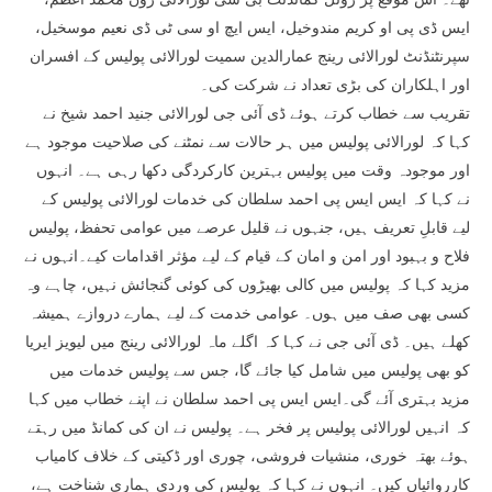
ایس ڈی پی او کریم مندوخیل، ایس ایچ او سی ٹی ڈی نعیم موسخیل،
سپرنٹنڈنٹ لورالائی رینج عمارالدین سمیت لورالائی پولیس کے افسران
اور اہلکاران کی بڑی تعداد نے شرکت کی۔
تقریب سے خطاب کرتے ہوئے ڈی آئی جی لورالائی جنید احمد شیخ نے
کہا کہ لورالائی پولیس میں ہر حالات سے نمٹنے کی صلاحیت موجود ہے
اور موجودہ وقت میں پولیس بہترین کارکردگی دکھا رہی ہے۔ انہوں
نے کہا کہ ایس ایس پی احمد سلطان کی خدمات لورالائی پولیس کے
لیے قابلِ تعریف ہیں، جنہوں نے قلیل عرصے میں عوامی تحفظ، پولیس
فلاح و بہبود اور امن و امان کے قیام کے لیے مؤثر اقدامات کیے۔انہوں نے
مزید کہا کہ پولیس میں کالی بھیڑوں کی کوئی گنجائش نہیں، چاہے وہ
کسی بھی صف میں ہوں۔ عوامی خدمت کے لیے ہمارے دروازے ہمیشہ
کھلے ہیں۔ ڈی آئی جی نے کہا کہ اگلے ماہ لورالائی رینج میں لیویز ایریا
کو بھی پولیس میں شامل کیا جائے گا، جس سے پولیس خدمات میں
مزید بہتری آئے گی۔ایس ایس پی احمد سلطان نے اپنے خطاب میں کہا
کہ انہیں لورالائی پولیس پر فخر ہے۔ پولیس نے ان کی کمانڈ میں رہتے
ہوئے بھتہ خوری، منشیات فروشی، چوری اور ڈکیتی کے خلاف کامیاب
کارروائیاں کیں۔ انہوں نے کہا کہ پولیس کی وردی ہماری شناخت ہے،