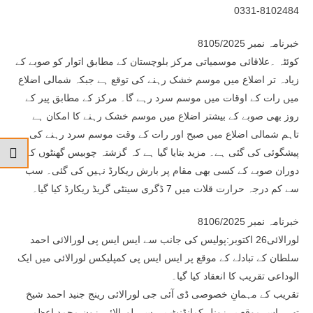
0331-8102484
خبرنامہ نمبر 8105/2025
کوئٹہ ۔علاقائی موسمیاتی مرکز بلوچستان کے مطابق اتوار کو صوبے کے
زیادہ تر اضلاع میں موسم خشک رہنے کی توقع ہے جبکہ شمالی اضلاع
میں رات کے اوقات میں موسم سرد رہے گا۔ مرکز کے مطابق پیر کے
روز بھی صوبے کے بیشتر اضلاع میں موسم خشک رہنے کا امکان ہے
تاہم شمالی اضلاع میں صبح اور رات کے وقت موسم سرد رہنے کی
پیشگوئی کی گئی ہے۔ مزید بتایا گیا ہے کہ گزشتہ چوبیس گھنٹوں کے
دوران صوبے کے کسی بھی مقام پر بارش ریکارڈ نہیں کی گئی۔ سب
سے کم درجہ حرارت قلات میں 7 ڈگری سینٹی گریڈ ریکارڈ کیا گیا۔
خبرنامہ نمبر 8106/2025
لورالائی26 اکتوبر:پولیس کی جانب سے ایس ایس پی لورالائی احمد
سلطان کے تبادلے کے موقع پر ایس ایس پی کمپلیکس لورالائی میں ایک
الوداعی تقریب کا انعقاد کیا گیا۔
تقریب کے مہمانِ خصوصی ڈی آئی جی لورالائی رینج جنید احمد شیخ
تھے۔ اس موقع پر زونل کمانڈنٹ بی سی لورالائی زون محمد اعظم،