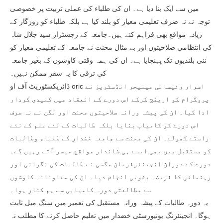
میں سے ایک بنا دیا ہے۔ ان کی طلباء کی عملی تربیت پر خصوصی
توجہ نے نہ صرف تعلیمی معیار کو بلند کیا ہے بلکہ طلباء کو روزگار کے
زیادہ مواقع بھی فراہم کئے ہیں۔جامعہ کے رجسٹرار سید جلال شاہ
کی انتظامی صلاحیتوں اور بے مثال محنت نے جامعہ کے تعلیمی معیار کو
نئی بلندیوں تک پہنچایا ہے۔ ان کی ہمہ وقتی کاوشوں کے بغیر جامعہ
کی ترقی کا یہ سفر ممکن نہیں۔
ڈائریکسٹوریٹ آف او oric اسرار رئیسانی مینیجر انڈسٹریز نے
پروگرام کو ارینج کرکے اس دورے کے انعقاد میں کلیدی کردار
ادا کیا۔ ان کی پیشہ ورانہ صلاحیتوں محنت اور لگن نے نہ صرف
اس دورے کو کامیاب بنایا بلکہ طالبات کے لئے علم کے نئے
راستے کھولے۔ ان کی محنت سے جامعہ خضدار کے طلباء وطالبات
کو مستقبل میں بھی ایسے ہی شاندار مواقع میسر آتے رہیں گے۔
دورے کے دوران انجینئرفرحان مگسی نے طالبات کی نگرانی اور
رہنمائی کا فریضہ بخوبی انجام دیا۔ ان کی معاونانہ کاوشوں
سے مطالعتی دورہ کامیابی سے ہم کنار ہوا۔
یہ دورہ طالبات کے پیشہ ورانہ مستقبل کی تعمیر میں سنگ میل ثابت
ہوگا۔ انجینئرنگ یونیورسٹی خضدار میں تعلیم حاصل کرنے کا مطلب نہ