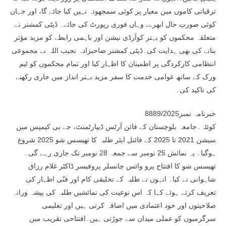
ترقیاتی کاموں میں معیار پر کوئی سمجھوتہ نہیں کیا جائے گا، اور جہاں
کوئی صورتِ حال ابھرے، وہاں فوری رپورٹ کی جائے۔ ڈپٹی کمشنر نے
متعلقہ محکموں کو بہتر کوآرڈی نیشن اور باہمی رابطے کو مزید مؤثر
بنانے کی بھی ہدایت کی۔ڈپٹی کمشنر صاحبزادہ نجیب اللہ نے مجموعی
انتظامی کارکردگی پر اطمینان کا اظہار کیا اور تمام محکموں کو ٹیم
ورک کے ساتھ عوامی خدمت کا سفر مزید بہتر انداز میں جاری رکھنے
کی تاکید کی۔
خبرنامہ نمبر8889/2025
کوئٹہ۔جامعہ بلوچستان کے فائن آرٹس ڈیپارٹمنٹ، جے بی کیمپس میں
سیشن 2021 تا 2025 کے فائنل ایئر طلبہ کا تھیسس شو 2025 شروع
ہوگیا۔ یہ نمائش 25 نومبر سے جمعہ 28 نومبر تک جاری رہے گی۔
تھیسس شو کا افتتاح پرو وائس چانسلر پروفیسر ڈاکٹر غلام رزاق
شاہوانی نے کیا۔ انہوں نے طلبہ کے تخلیقی کام اور فنّی اظہار کی
تعریف کرتے ہوئے کہا کہ اس نوعیت کی نمائشیں طلبہ کی پیشہ ورانہ
صلاحیتوں اور خود اعتمادی میں اضافہ کرتی ہیں اور تعلیمی
سرگرمیوں کو عملی میدان سے جوڑتی ہیں۔افتتاحی تقریب میں