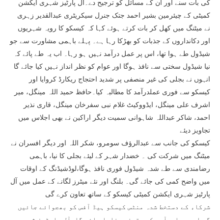
کی بات سنے اور ان کے مسائل کو ترجیح دے۔آل پارٹیز شہری ایکشن
کمیٹی کے چیئرمین بشیر احمد جتک جنرل سیکریٹری عبدالقدیر زہری
نے میٹنگ میں کھل کر بات کرتے ہوئے کہا کہ کیسکو کا رویہ شہریوں
اور دکانداروں کے جذبات کو بھڑکا رہا ہے۔ پہلے باہمی مشاورت سے جو
شیڈول طے ہوا تھا، اس پر عمل درآمد نہیں ہو رہا۔ اب یہ طے پائے کہ
نیا شیڈول سختی سے نافذ ہوگا اور عوام کو نظر انداز نہیں کیا جائے گا
انہوں نے بجلی کی غیر منصفی پر شدید احتجاج ریکارڈ کروایا اور
کیسکو سے فوری عملدرآمد کا مطالبہ کیا۔حافظ حمید اللہ مینگل، میر
اشرف علی مینگل، ایڈووکیٹ غلام نبی سفرخان مینگل، قاری نذیر
احمد، شاکر عبداللہ شاہوانی سمیت دیگر اراکین نے بھی اجلاس میں
تجاویز دیئے
کیسکو کی جانب سے عبدالرؤف سومرو، شکر اللہ اور دیگر افسران نے
میٹنگ میں شرکت کی ۔ خضدار شہر کے لیئے بجلی کا نیا، باہمی
رضامندی سے طے شدہ شیڈول فوری نافذ ہوگا،لوڈشیڈنگ کے اوقات
میں واضح کمی کی جائے گی۔ بلنگ اور نئے میٹرز لگانے کے عمل میں آل
پارٹیز شہری ایکشن کمیٹی کیسکو کے ساتھ تعاون کرے گی
شرکاء کے دستخط شدہ منٹس کیسکو ہیڈ آفس کو بھجوائے جائیں
گے اور عملدرآمد کو یقینی بنایا جائے گا۔آل پارٹیز شہری