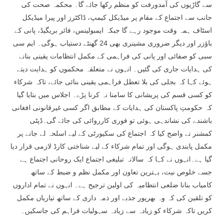
سے گاڑیوں کی آمدورفت کو منظم رکھا جائے گا۔ محکمہ صحت کی
جانب سے اجتماع کے مقام پر میڈیکل کیمپ، ڈاکٹرز اور پیرا میڈیکل
اسٹاف ہمہ وقت موجود رہے گا جبکہ ایمبولینس، فائر بریگیڈ، پانی کے
باؤزر اور دیگر ضروری مشینری بھی 24 گھنٹے دستیاب ہوگی۔ ایم سی
سبی کو صفائی اور پانی کی فراہمی کے مکمل انتظامات یقینی بنانے
کی ہدایات جاری کی گئیں۔ انہوں نے متعلقہ محکموں کو ہدایت دیتے
ہوئے کہا کہ بجلی کی بلا تعطل فراہمی یقینی بنائی جائے، تاکہ شرکاء
کو کسی قسم کی پریشانی کا سامنا نہ کرنا پڑے۔ اجلاس میں بتایا گیا
کہ حکومتِ پاکستان کی ہدایات کے مطابق اگر کسی غیرقانونی افغانی
باشندے کی نشاندہی ہوئی تو فوری کارروائی کی جائے گی۔ڈپٹی
کمشنر نے واضح کیا کہ اجتماع کی سکیورٹی کے لیے اسلحہ لے جانے پر
مکمل پابندی ہوگی اور تمام شرکاء کے لیے شناختی کارڈ لازمی قرار دیا
گیا ہے۔انہوں نے کہا کہ سالانہ تبلیغی اجتماع ایک روحانی اجتماع ہے
جسے خلوص نیت، بہترین تعاون اور مکمل نظم و ضبط کے ساتھ
کامیاب بنانا ضلعی انتظامیہ کی اولین ترجیح ہے۔ انہوں نے تمام اداروں
کو تلقین کی کہ وہ بھرپور جذبے اور ذمہ داری کے ساتھ تیاریاں مکمل
کریں تاکہ شرکاء کو زیادہ سے زیادہ سہولیات فراہم کی جاسکیں۔