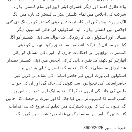
وڈھ طارق احمد اور دیگر افسران ڈپٹی ڈیوز اور تمام کلسٹر ہیڈز نے
شرکت کی اجلاس میں تمام کلسٹر ہیڈز نے کلسٹر کے بارے میں الگ
الگ رپورٹ پیش کیں اور کلسٹربجٹ پر ڈپٹی کمشنر کو بریفنگ دی گئی
اجلاس میں کلسٹر ہیڈز نے اپنے اسکولوں کی خالی اسامیوں،دیگر
مسائل اور اسکولوں کی کارکردگی کے حوالے سے ڈپٹی کمشنر کو آگاہ
کیا، جو مسائل ڈسٹرکٹ انتظامیہ سے تعلق رکھتے تھے ان کو ڈپٹی
کمشنر نے موقع پر ہی احکامات جاری کیے اور باقی مسائل کو ہائر
اتھارٹیز کو لکھنے کے یقین دہانی کرائی اجلاس میں ڈپٹی کمشنر خضدار
عبدالرزاق ساسولی نے کہاکہ تعلیم کے افسران ڈیلی بنیادوں پر
اسکولوں کی وزٹ کریں غیر حاضر اساتذہ کی نشاندہی کریں غیر
حاضراساتذہ کی تنخواہوں سے کٹوتی کی جائے گی اور ان کی جواب
طلبی کی جائے گی،انہوں نے کہا کہ تعلیم ایک اہم شعبہ ہے اس پر
کسی قسم کا کمپرومائز نہیں کیا جائے گا اور میرٹ پر فیصلے کئے جائیں
گے انہوں نے کہا کہ پورے ڈسٹرکٹ میں تعلیم کے فروغ کے لیے اقدامات
کئے جائیں گے اور اس سلسلے کوئی غفلت برداشت نہیں کریں گے۔
خبرنامہ نمبر 8900/2025