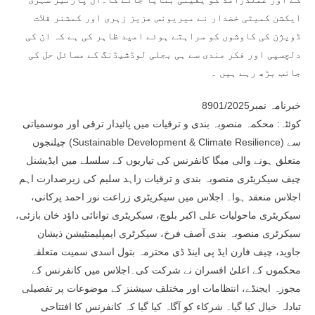
ایکشن کمیٹی خضدار نے میریونس عزیز زہری اور کمشنر قلات
ڈویژن کی کاوشوں کو سراہتے ہوئے امید ظاہر کی ہے کہ ان کی
دلچسپی اور فکر مندی سے ہی بجلی لوڈشیڈنگ کے مسائل حل کی
جانب بڑھ رہے ہیں ۔
خبرنامہ نمبر8901/2025
کوئٹہ: محکمہ منصوبہ بندی و ترقیات میں پائیدار ترقی اور موسمیاتی
چیلنجوں (Sustainable Development & Climate Resilience) سے
متعلق ہونے والی میگا کانفرنس کی تیاریوں کے سلسلے میں ایڈیشنل
چیف سیکریٹری منصوبہ بندی و ترقیات زاہد سلیم کی زیرصدارت اہم
اجلاس منعقد ہوا۔ اجلاس میں سیکریٹری زراعت نور احمد پرکانی،
سیکریٹری ماحولیات علی اکبر بلوچ، سیکریٹری توانائی داؤد خان بازئی،
سیکرٹری منصوبہ بندی آصف فرخ، سیکرٹری ایمپلیمنٹیشن ذیشان
جاوید، چیف فارن ایڈ پی اینڈ ڈی محترمہ بتول اسدی سمیت متعلقہ
محکموں کے اعلیٰ افسران نے شرکت کی۔اجلاس میں کانفرنس کے
مجوزہ ایجنڈے، انتظامات اور مختلف سیشنز کے موضوعات پر تفصیلی
تبادلہ خیال کیا گیا۔ شرکاء کو آگاہ کیا گیا کہ کانفرنس کا افتتاحی