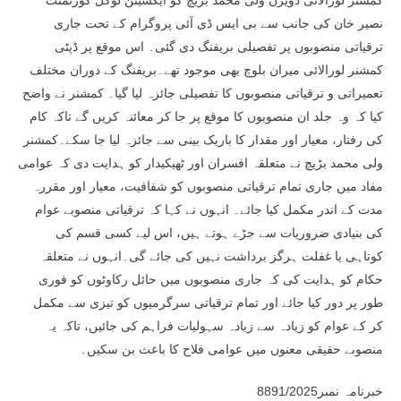
کمشنر لورالائی ڈویژن ولی محمد بڑیچ کو ایکسیئن لوکل گورنمنٹ
نصیر خان کی جانب سے بی ایس ڈی آئی پروگرام کے تحت جاری
ترقیاتی منصوبوں پر تفصیلی بریفنگ دی گئی۔ اس موقع پر ڈپٹی
کمشنر لورالائی میران بلوچ بھی موجود تھے۔بریفنگ کے دوران مختلف
تعمیراتی و ترقیاتی منصوبوں کا تفصیلی جائزہ لیا گیا۔ کمشنر نے واضح
کیا کہ وہ جلد ان منصوبوں کا موقع پر جا کر معائنہ کریں گے تاکہ کام
کی رفتار، معیار اور مقدار کا باریک بینی سے جائزہ لیا جا سکے۔کمشنر
ولی محمد بڑیچ نے متعلقہ افسران اور ٹھیکیدار کو ہدایت دی کہ عوامی
مفاد میں جاری تمام ترقیاتی منصوبوں کو شفافیت، معیار اور مقررہ
مدت کے اندر مکمل کیا جائے۔ انہوں نے کہا کہ ترقیاتی منصوبے عوام
کی بنیادی ضروریات سے جڑے ہوتے ہیں، اس لیے کسی قسم کی
کوتاہی یا غفلت ہرگز برداشت نہیں کی جائے گی۔انہوں نے متعلقہ
حکام کو ہدایت کی کہ جاری منصوبوں میں حائل رکاوٹوں کو فوری
طور پر دور کیا جائے اور تمام ترقیاتی سرگرمیوں کو تیزی سے مکمل
کر کے عوام کو زیادہ سے زیادہ سہولیات فراہم کی جائیں، تاکہ یہ
منصوبے حقیقی معنوں میں عوامی فلاح کا باعث بن سکیں۔
خبرنامہ نمبر8891/2025