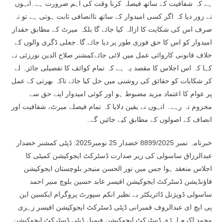
ہے کہ شفافیت کے ساتھ فیصلہ کرنا وقت کی اہم ضرورت ہے۔انہوں
نے زور دیا کہ اگر کسی امیدوار کے ساتھ ناانصافی ثابت ہوتی ہے تو نہ
صرف اس کی شکایت کا ازالہ کیا جائے گا بلکہ میرٹ کے مطابق حقدار
امیدوار کو اس کا حق فوری طور پر دیا جائے گا۔جعلی ڈگری والوں کے
خلاف قانونی کاروائی عمل میں لائی جائےکمشنر صلاح الدین نورزئی نے
کہا کہ اس اجلاس کا مقصد یہ ہے کہ تمام کوائف کا تفصیلی جائزہ لے
کر شکایات کو حقائق کی روشنی میں حل کیا جائے تاکہ بھرتی کے عمل
پر عوام کا اعتماد مزید مضبوط ہو اور کوئی امیدوار اپنے حق سے
محروم نہ رہے۔ انہوں نے یقین دلایا کہ تمام فیصلے میرٹ، شفافیت اور
انصاف کے اصولوں کے مطابق کیے جائیں گے۔
خبرنامہ نمبر 8899/2025 خضدار 25 نومبر2025: ڈپٹی کمشنر خضدار
عبدالرزاق ساسولی کی زیر صدارت ڈسٹرکٹ ایجوکیشن کمیٹی کا
اجلاس منعقد ہوا جس میں نور الحسن منیجر بلوچستان ایجوکیشن
فاؤنڈیشن ڈسٹرکٹ ایجوکیشن افیسر عابد حسین بلوچ منیر احمد
ساسولی ڈویژنل ڈائریکٹر بے نظیر انکم سپورٹ پروگرام ایکسین این
پی ایچ ای عبدالروف قمبرانی ڈپٹی ڈسٹرکٹ ایجوکیشن افیسر زہری
محمد اکرم لہڑی ڈسٹرکٹ ایجوکیشن فیمیل ڈپٹی ڈسٹرکٹ ایجوکیشن