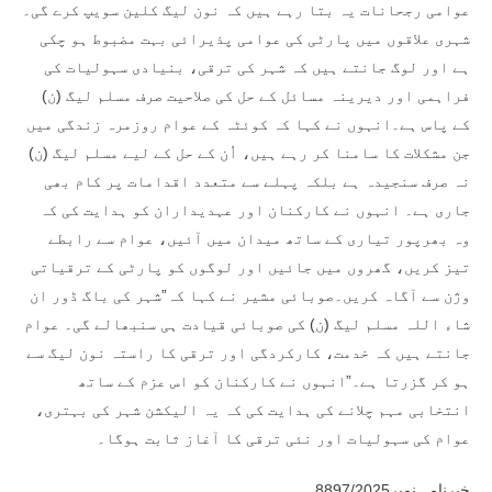
عوامی رجحانات یہ بتا رہے ہیں کہ نون لیگ کلین سویپ کرے گی۔
شہری علاقوں میں پارٹی کی عوامی پذیرائی بہت مضبوط ہو چکی
ہے اور لوگ جانتے ہیں کہ شہر کی ترقی، بنیادی سہولیات کی
فراہمی اور دیرینہ مسائل کے حل کی صلاحیت صرف مسلم لیگ (ن)
کے پاس ہے۔انہوں نے کہا کہ کوئٹہ کے عوام روزمرہ زندگی میں
جن مشکلات کا سامنا کر رہے ہیں، اُن کے حل کے لیے مسلم لیگ (ن)
نہ صرف سنجیدہ ہے بلکہ پہلے سے متعدد اقدامات پر کام بھی
جاری ہے۔ انہوں نے کارکنان اور عہدیداران کو ہدایت کی کہ
وہ بھرپور تیاری کے ساتھ میدان میں آئیں، عوام سے رابطے
تیز کریں، گھروں میں جائیں اور لوگوں کو پارٹی کے ترقیاتی
وژن سے آگاہ کریں۔صوبائی مشیر نے کہا کہ”شہر کی باگ ڈور ان
شاء اللہ مسلم لیگ (ن) کی صوبائی قیادت ہی سنبھالے گی۔ عوام
جانتے ہیں کہ خدمت، کارکردگی اور ترقی کا راستہ نون لیگ سے
ہو کر گزرتا ہے۔”انہوں نے کارکنان کو اس عزم کے ساتھ
انتخابی مہم چلانے کی ہدایت کی کہ یہ الیکشن شہر کی بہتری،
عوام کی سہولیات اور نئی ترقی کا آغاز ثابت ہوگا۔
خبرنامہ نمبر8897/2025