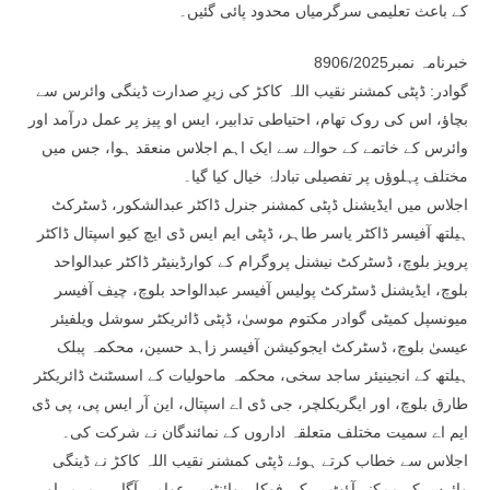
کے باعث تعلیمی سرگرمیاں محدود پائی گئیں۔
خبرنامہ نمبر8906/2025
گوادر: ڈپٹی کمشنر نقیب اللہ کاکڑ کی زیرِ صدارت ڈینگی وائرس سے
بچاؤ، اس کی روک تھام، احتیاطی تدابیر، ایس او پیز پر عمل درآمد اور
وائرس کے خاتمے کے حوالے سے ایک اہم اجلاس منعقد ہوا، جس میں
مختلف پہلوؤں پر تفصیلی تبادلۂ خیال کیا گیا۔
اجلاس میں ایڈیشنل ڈپٹی کمشنر جنرل ڈاکٹر عبدالشکور، ڈسٹرکٹ
ہیلتھ آفیسر ڈاکٹر یاسر طاہر، ڈپٹی ایم ایس ڈی ایچ کیو اسپتال ڈاکٹر
پرویز بلوچ، ڈسٹرکٹ نیشنل پروگرام کے کوارڈینیٹر ڈاکٹر عبدالواحد
بلوچ، ایڈیشنل ڈسٹرکٹ پولیس آفیسر عبدالواحد بلوچ، چیف آفیسر
میونسپل کمیٹی گوادر مکتوم موسیٰ، ڈپٹی ڈائریکٹر سوشل ویلفیئر
عیسیٰ بلوچ، ڈسٹرکٹ ایجوکیشن آفیسر زاہد حسین، محکمہ پبلک
ہیلتھ کے انجینیئر ساجد سخی، محکمہ ماحولیات کے اسسٹنٹ ڈائریکٹر
طارق بلوچ، اور ایگریکلچر، جی ڈی اے اسپتال، این آر ایس پی، پی ڈی
ایم اے سمیت مختلف متعلقہ اداروں کے نمائندگان نے شرکت کی۔
اجلاس سے خطاب کرتے ہوئے ڈپٹی کمشنر نقیب اللہ کاکڑ نے ڈینگی
وائرس کے ممکنہ آؤٹ بریک، فوکل پوائنٹس، عوامی آگاہی مہم، اور