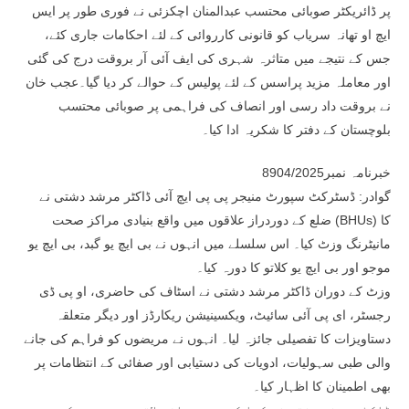
پر ڈائریکٹر صوبائی محتسب عبدالمنان اچکزئی نے فوری طور پر ایس
ایچ او تھانہ سریاب کو قانونی کارروائی کے لئے احکامات جاری کئے،
جس کے نتیجے میں متاثرہ شہری کی ایف آئی آر بروقت درج کی گئی
اور معاملہ مزید پراسس کے لئے پولیس کے حوالے کر دیا گیا۔عجب خان
نے بروقت داد رسی اور انصاف کی فراہمی پر صوبائی محتسب
بلوچستان کے دفتر کا شکریہ ادا کیا۔
خبرنامہ نمبر8904/2025
گوادر: ڈسٹرکٹ سپورٹ منیجر پی پی ایچ آئی ڈاکٹر مرشد دشتی نے
ضلع کے دوردراز علاقوں میں واقع بنیادی مراکز صحت (BHUs) کا
مانیٹرنگ وزٹ کیا۔ اس سلسلے میں انہوں نے بی ایچ یو گبد، بی ایچ یو
موجو اور بی ایچ یو کلاتو کا دورہ کیا۔
وزٹ کے دوران ڈاکٹر مرشد دشتی نے اسٹاف کی حاضری، او پی ڈی
رجسٹر، ای پی آئی سائیٹ، ویکسینیشن ریکارڈز اور دیگر متعلقہ
دستاویزات کا تفصیلی جائزہ لیا۔ انہوں نے مریضوں کو فراہم کی جانے
والی طبی سہولیات، ادویات کی دستیابی اور صفائی کے انتظامات پر
بھی اطمینان کا اظہار کیا۔