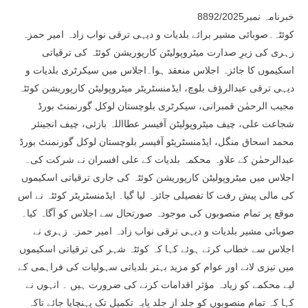
خبرنامہ نمبر8892/2025
کوئٹہ۔صوبائی مشیر برائے بلدیات و دیہی ترقی نواب زادہ امیر حمزہ
زہری کی زیرِ صدارت میٹروپولیٹن کارپوریشن کوئٹہ کی ترقیاتی
اسکیموں کا جائزہ اجلاس منعقد ہوا۔اجلاس میں سیکرٹری بلدیات و
دیہی ترقی عبدالرؤف بلوچ، ایڈمنسٹریٹر میٹروپولیٹن کارپوریشن کوئٹہ
مجیب الرحمٰن قمبرانی، سیکرٹری بلوچستان لوکل گورنمنٹ بورڈ
شجاعت علی، چیف میٹروپولیٹن آفیسر عطااللہ بازئی، چیف انجینئر
محمد اسحاق منگل، ایڈمنسٹریٹو آفیسر بلوچستان لوکل گورنمنٹ بورڈ
عبدالرحمٰن کے علاوہ محکمہ بلدیات کے علی افسران نے شرکت کی۔
اجلاس میں میٹروپولیٹن کارپوریشن کوئٹہ کی جاری ترقیاتی اسکیموں
کی مالی پیش رفت کا تفصیلی جائزہ لیا گیا۔ ایڈمنسٹریٹر کوئٹہ نے اس
موقع پر تمام منصوبوں کی موجودہ صورتحال سے اجلاس کو آگاہ کیا۔
صوبائی مشیر بلدیات و دیہی ترقی نواب زادہ امیر حمزہ زہری نے
اجلاس سے خطاب کرتے ہوئے کہا کہ کوئٹہ شہر کی ترقیاتی اسکیموں
میں تیزی لانے اور عوام کو مزید بہتر بلدیاتی سہولیات کی فراہمی کے
لیے محکمے کو زیادہ مؤثر اقدامات کرنے کی ضرورت ہیں ۔ انہوں نے
کہا کہ تمام منصوبوں کو جلد از جلد پایہ تکمیل تک پہنچایا جائے تاکہ