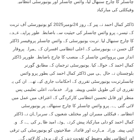
چانسلر کا چارج سنبھال لیا، وائس چانسلر اور یونیورسٹی انتظامیہ
وفیکلٹی کی مبارکباد
ڈاکٹر کمال احمد نے پیر کے روز 24نومبر2025 کو یونیورسٹی آف تربت
کے تیسرے پرو وائس چانسلر کی حیثیت سے باضابطہ طور پراپنے عہدے
کا چارج سنبھال لیا۔تربت یونیورسٹی کے وائس چانسلر پروفیسر ڈاکٹر
گل حسن نے یونیورسٹی کے اعلی انتظامی افسران کے ہمراہ پروقار
انداز میں پرووائس چانسلر کے منصب کا چارج باضابطہ طورپر ڈاکٹر
کمال احمد کے حوالے کیا۔یونیورسٹی ترجمان کے مطابق گورنر
بلوچستان نے حال ہی میں ڈاکٹر کمال احمد کی بطور پرو وائس
چانسلرتربت یونیورسٹی تقرری کے احکامات جاری کیے تھے۔ ان کی یہ
تقرری ان کی طویل علمی وپیشہ ورانہ خدمات، اعلی تعلیمی پس
منظر اور قابل تحسین انتظامی کارکردگی کے اعتراف میں عمل میں
لائی گئی ہے۔پرو وائس چانسلر کا چارج سنبھالنے پر یونیورسٹی
انتظامیہ، فیکلٹی ممبران اور مختلف شعبوں کے سربراہان نے ڈاکٹر
کمال احمد کو دلی مبارکباد پیش کرتے ہوئے امید ظاہر کی ہے کہ وہ
اپنی پیشہ ورانہ مہارت اور قائدانہ صلاحیتوں کو یونیورسٹی کی ترقی
اور انتظامی نظم وضبط کو تقویت دینے کے لئے بروئے کارلائیں گے۔