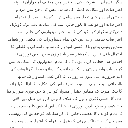
دیگر افسران نے شرکت کی۔ اجلاس میں مختلف امیدواران نے اپنے
اعتراضات اور شکایات کمیٹی کے سامنے پیش کیے، جن میں مرد و
خواتین امیدوار بڑی تعداد میں شامل تھے۔ کمشنر نصیرآباد نے تمام
اعتراضات اور کوائف کا بغور جائزہ لینے کی ہدایات دیتے ہوئے ڈویژنل
ڈائریکٹر سکولز کو تاکید کی کہ وہ جن امیدواروں کی جانب سے
اعتراضات سامنے آرہے ہیں خود تمام دستاویزات کی مکمل اور شفاف
تصدیق یقینی بنائیں تاکہ کسی امیدوار کے ساتھ ناانصافی یا غلطی کا
احتمال باقی نہ رہے۔ کمشنرنصیرآباد ڈویژن صلاح الدین نورزئی نے
اجلاس سے خطاب کرتے ہوئے کہا کہ تمام امیدواروں کی شکایات سن
کر یہ بات واضح ہوتی ہے کہ شفافیت کے ساتھ فیصلہ کرنا وقت کی
اہم ضرورت ہے۔انہوں نے زور دیا کہ اگر کسی امیدوار کے ساتھ
ناانصافی ثابت ہوتی ہے تو نہ صرف اس کی شکایت کا ازالہ کیا جائے
گا بلکہ میرٹ کے مطابق حقدار امیدوار کو اس کا حق فوری طور پر دیا
جائے گا۔جعلی ڈگری والوں کے خلاف قانونی کاروائی عمل میں لائی
جائےکمشنر صلاح الدین نورزئی نے کہا کہ اس اجلاس کا مقصد یہ ہے
کہ تمام کوائف کا تفصیلی جائزہ لے کر شکایات کو حقائق کی روشنی
میں حل کیا جائے تاکہ بھرتی کے عمل پر عوام کا اعتماد مزید مضبوط