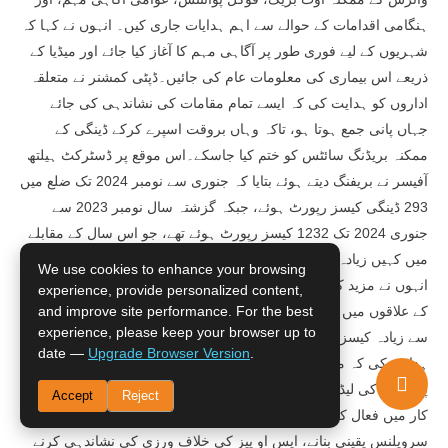
ہنگامی اقدامات کے حوالے سے اہم ہدایات جاری کیں۔ انہوں نے کہا کہ
شہریوں کے لیے فوری طور پر آگاہی مہم کا آغاز کیا جائے اور میڈیا کے
ذریعے اس بیماری کی معلومات عام کی جائیں۔ڈپٹی کمشنر نے متعلقہ
اداروں کو ہدایت کی کہ ایسے تمام مقامات کی نشاندہی کی جائے
جہاں پانی جمع ہوتا ہو، تاکہ وہاں بروقت اسپرے کرکے ڈینگی کے
ممکنہ بریڈنگ سائٹس کو ختم کیا جاسکے۔اس موقع پر ڈسٹرکٹ ہیلتھ
آفیسر نے بریفنگ دیتے ہوئے بتایا کہ جنوری سے نومبر 2024 تک ضلع میں
293 ڈینگی کیسز رپورٹ ہوئے، جبکہ گزشتہ سال نومبر 2023 سے
جنوری 2024 تک 1232 کیسز رپورٹ ہوئے تھے، جو اس سال کے مقابلے
میں کہیں زیادہ تھے۔
We use cookies to enhance your browsing
انہوں نے مزید کہا کہ محکمہ صحت کی ٹیموں نے ایل ای می اور ماڑا
experience, provide personalized content,
and improve site performance. For the best
کے علاقوں میں اسپرے اور فوگنگ کی ہے، اور اس وقت ڈینگی کے سب
experience, please keep your browser up to
سے زیادہ کیسز گوادر شہر میں سامنے آرہے ہیں۔ڈپٹی کمشنر نے
date —
Upgrade Browser Version
.
ہدایت کی کہ محکمہ صحت، این آر ایس پی، سوشل ویلفیئر، نیشنل
پروگرام کی لیڈی ہیلتھ ورکرز اور دیگر متعلقہ محکمے اپنے اپنے دائرہ
Accept
Reject
کار میں فعال کردار ادا کریں۔ ساتھ ہی محکمہ ماحولیات کو مکمل
سرویلنس یقینی بنانے، ایس او پیز کی خلاف ورزی کی نشاندہی کرنے