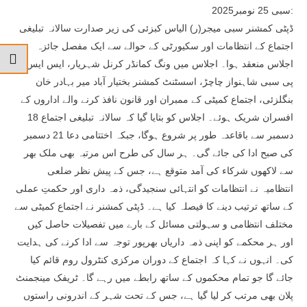
سبی 25 نومبر2025:
ڈپٹی کمشنر سبی میجر(ر) الیاس کبزئی کی زیر صدارت سالانہ تبلیغی
اجتماع کے انتظامات اور سکیورٹی کے حوالے سے ایک مفصل جائزہ
اجلاس منعقد ہوا۔ اجلاس میں ونگ کمانڈر کرنل شہریار، ایس ایس
پی سبی شاہنواز چاچڑ، اسسٹنٹ کمشنر بختیار آباد میر بہادر خان
بنگلزئی، اجتماع کمیٹی کے ممبران اور قانون نافذ کرنے والے اداروں کے
افسران شریک ہوئے۔ اجلاس کو بتایا گیا کہ سالانہ تبلیغی اجتماع 18
دسمبر سے باقاعدہ طور پر شروع ہوگا، جبکہ اختتامی دعا 21 دسمبر
کی صبح ادا کی جائے گی۔ ہر سال کی طرح اس مرتبہ بھی ملک بھر
سے لاکھوں شرکاء کی آمد متوقع ہے، جس کے پیش نظر ضلعی
انتظامیہ نے انتظامات کو انتہائی سنجیدگی، ذمہ داری اور حکمتِ عملی
کے ساتھ ترتیب دینے کا فیصلہ کیا ہے۔ ڈپٹی کمشنر نے اجتماع کمیٹی سے
مختلف انتظامی و سہولتی مسائل کے بارے میں تفصیلات حاصل کیں
اور ہر محکمے کو اپنی ذمہ داریاں بھرپور توجہ سے ادا کرنے کی ہدایت
کی۔ انہوں نے کہا کہ اجتماع کے دوران مرکزی کنٹرول روم قائم کیا
جائے گا جو تمام محکموں کے ساتھ رابطے میں رہے گا۔ ٹریفک مینجمنٹ
پلان بھی مرتب کر لیا گیا ہے، جس کے تحت شہر کے اندرونی راستوں