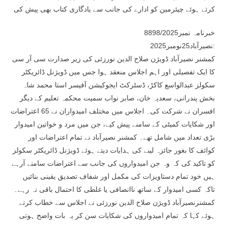
کرتے ہوئے چیئرمین کو ادارے کی جانب سے یادگاری کتاب بھی پیش کی
خبرنامہ نمبر8898/2025
نصیرآباد25نومبر2025:
کمشنر نصیرآباد ڈویژن صلاح الدین نورزئی کی زیر صدارت سی آر سی
کا ایک تفصیلی اور اہم اجلاس منعقد ہوا جس میں ڈویژنل ڈائریکٹر
سکولز عبدالواسع کاکڑ، ڈسٹرکٹ ایجوکیشن آفیسر استا محمد شاہ
بخش پندرانی، سعدیہ خان، صابر نواب سمیت محکمہ تعلیم کے دیگر
افسران نے شرکت کی۔ اجلاس میں مختلف امیدواران نے 65 اعتراضات
اور شکایات کمیٹی کے سامنے پیش کیے، جن میں مرد و خواتین امیدوار
بڑی تعداد میں شامل تھے۔ کمشنر نصیرآباد نے تمام اعتراضات اور
کوائف کا بغور جائزہ لینے کی ہدایات دیتے ہوئے ڈویژنل ڈائریکٹر سکولز
کو تاکید کی کہ وہ جن امیدواروں کی جانب سے اعتراضات سامنے آرہے
ہیں خود تمام دستاویزات کی مکمل اور شفاف تصدیق یقینی بنائیں
تاکہ کسی امیدوار کے ساتھ ناانصافی یا غلطی کا احتمال باقی نہ رہے۔
کمشنرنصیرآباد ڈویژن صلاح الدین نورزئی نے اجلاس سے خطاب کرتے
ہوئے کہا کہ تمام امیدواروں کی شکایات سن کر یہ بات واضح ہوتی