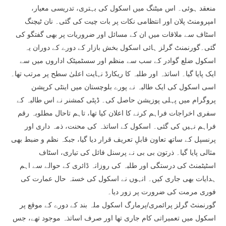
منعقد ہوئی۔ اس میٹنگ میں اسکول کی بہتری، تدریسی معیار،
امپرومنٹ پلان اور انتظامی نکات پر بات چیت کی گئی۔ نان ٹیچنگ
اسٹاف سے ملاقات میں ان کے مسائل اور ضروریات پر بھی گفتگو کی
گئی۔گورنمنٹ گرلز ہائی اسکول بخش بازار کے دورے کے دوران یہ
اسکول ضلع گوادر کے سب سے منظم اور سسٹمیٹک اداروں میں سے
ایک پایا گیا۔ اساتذہ اور طلبہ کا ریکارڈ نہایت اعلیٰ سطح پر مرتب تھا۔
اسی اسکول کی ایک طالبہ نے پورے بلوچستان میں اینٹی کرپشن
پروگرام میں پہلی پوزیشن حاصل کی۔ ڈپٹی کمشنر نے اس طالبہ کے
سفری اخراجات فراہم کرنے کا اعلان کیا تھا، تاہم تاحال مطلوبہ رقم
فراہم نہیں کی گئی۔ اسکول کے اساتذہ کی محنت، ذمہ داری اور
پرنسپل کے ساتھ تعاون قابلِ تعریف قرار دیا گیا، جبکہ نظم و ضبط بھی
مثالی پایا گیا۔ ذرتون بی بی نے پرسنل فائل کی تیاری، اسٹاف
اسٹیٹمنٹ کی درستگی اور طلبہ کی روزانہ ڈائری کے حوالے سے اہم
ہدایات بھی جاری کیں۔ انہوں نے اسکول کی خستہ حال عمارت کی
فوری مرمت کی ضرورت پر زور دیا۔
گورنمنٹ گرلز پرائمری/پرمارگ اسکول ملہ بند کے دورے کے موقع پر
اسکول میں تعمیراتی کام جاری تھا اور صرف اساتذہ موجود تھے، جس