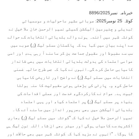
خبرنامہ نمبر8896/2025
کوئٹہ 25 نومبر2025: صوبائی مشیر ماحولیات و موسمیاتی
تبدیلی و چئیرمین الیکشن کمیٹی نسیم الرحمن خان ملا خیل نے
کوئٹہ شہر میں آئندہ ہونے والے بلدیاتی انتخابات کے حوالے
سے اپنے بیان میں کہا ہے کہ پاکستان مسلم لیگ (ن) صوبے میں
سب سے مضبوط اور مقبول جماعت بن کر سامنے آ رہی ہے، اور اسی
عوامی اعتماد کی بدولت بلدیاتی انتخابات میں بھی شاندار
کامیابی حاصل کرے گی۔انہوں نے کہا کہ جس طرح حالیہ ضمنی
انتخابات میں مسلم لیگ (ن) نے واضح اور تاریخی کامیابی
حاصل کی، وہ پارٹی کی بڑھتی ہوئی مقبولیت کا منہ بولتا
ثبوت ہے۔ عوام نے کارکردگی، خدمت اور عملی اقدامات کی
بنیاد پر مسلم لیگ (ن) پر اعتماد کیا، اور یہی اعتماد
بلدیاتی الیکشن میں بھی بھرپور انداز میں سامنے آئے گا۔
نسیم الرحمن ملا خیل نے کہا کہ”کوئٹہ میں مسلم لیگ (ن) بھاری
اکثریت سے کامیاب ہوگی اور میئر بھی ان شاء اللہ نون لیگ ہی
کا ہوگا۔ “انہوں نے مزید کہا کہ کوئٹہ شہر میں بھی حالات اور