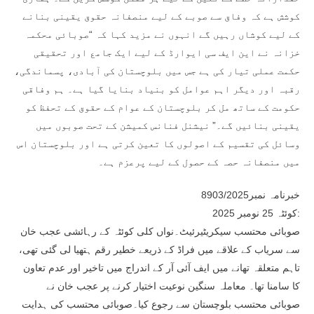
کوشش ہے کہ وفاق سے صوبے کے لیے منصفانہ حقوق یقینی بنانے
کے لیے کوشاں رہیں گے انہوں نے مزید کہا کہ “صوبائی محکمہ
خزانہ نے این ایف سی ایوارڈ کے لیے ایک جامع اور تحقیقی
حکمت عملی تیار کی ہے جس میں بلوچستان کی آبادی، پسماندگی،
رقبہ اور دیگر اہم عوامل کو بنیاد بنایا گیا ہے۔ ہم وفاقی
حکومت کے ساتھ مل کر بلوچستان کے عوام کے حقوق کے تحفظ کو
یقینی بنائیں گے۔” نیشنل فنانس کمیشن کے تحت صوبوں میں
وسائل کی تقسیم کے اصولوں کا تعین کرتی ہے اور بلوچستان اس
میں منصفانہ حصہ کے حصول کے لیے پرعزم ہے۔
خبرنامہ نمبر8903/2025
کوئٹہ 25 نومبر 2025:
صوبائی محتسب سیکریٹیرئیٹ۔نواں کلی کوئٹہ کے رہائشی عجب خان
سے سریاب کے علاقے میں فراڈ کے ذریعے خطیر رقم ہتھیا لی گئی تھی،
تاہم متعلقہ تھانے میں ایف آئی آر کے اندراج میں تاخیر اور عدم تعاون
کا سامنا تھا۔ معاملہ سنگین نوعیت اختیار کرنے پر عجب خان نے
صوبائی محتسب بلوچستان سے رجوع کیا۔صوبائی محتسب کی ہدایت