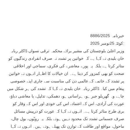
خبرنامہ 8886/2025
کوئٹہ25نومبر 2025:
وزیر اعلیٰ بلوچستان کی مشیر برائے محکمہ ترقی نسواں ڈاکٹر ربابہ
خان بلیدی نے کہا ہے کہ خواتین پر تشدد نہ صرف انفرادی زندگیوں کو
متاثر کرتا ہے بلکہ یہ پورے معاشرے کی فکری، سماجی اور اخلاقی
صحت کو بھی کمزور کر دیتا ہے۔ ان خیالات کا اظہار انہوں نے خواتین
پر تشدد کے خاتمے کے عالمی دن کی مناسبت سے جاری اپنے خصوصی
پیغام میں کیا۔ ڈاکٹر ربابہ خان بلیدی نے کہا کہ تشدد کی ہر شکل میں
چاہے وہ گھریلو جبر ہو، ہراسانی ہو، دھمکی، تذلیل، یا معاشی دباؤ،
عورت کی آزادی، اس کے اعتماد، اس کی خودی اور اس کے وقار کو
بری طرح متاثر کرتا ہے۔ انہوں نے کہا کہ عورت کو درپیش مسائل
صرف جسمانی تشدد تک محدود نہیں ہوتے بلکہ یہ رویّوں، بول چال،
ماحول، مواقع اور طاقت کے توازن تک پھیلے ہوتے ہیں۔ انہوں نے کہا