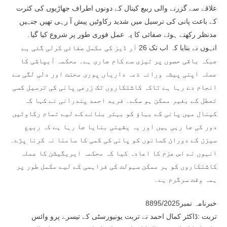
علاقے سے گزرنے والی ربیع کینال کے دونوں اطراف جھاڑیوں کی کثرت
کے باعث پانی کی ترسیل میں شدید رکاوٹیں پیش آ رہی تھیں جنہیں
مدنظر رکھتے ہوئے صفائی کا یہ عمل فوری طور پر شروع کیا گیا۔
انہوں نے بتایا کہ اب تک 26 آر ڈیز کی مکمل صفائی کرلی گئی ہے
جبکہ باقی حصوں پر تیزی سے کام جاری ہے۔ محکمہ آبپاشی کا
عملہ اپنی پیشہ ورانہ ذمہ داریاں پوری محنت اور دلی لگی سے
انجام دے رہا ہے تاکہ کاشتکاروں تک زرعی پانی کی ترسیل کسی
تعطل کے بغیر ممکن ہو سکے۔ فرید احمد پندرانی نے کہا کہ
کینال میں پانی کے بہاؤ کو بہتر بنانے کے لیے تمام رکاوٹیں
دور کی جا رہی ہیں اور یہ یقینی بنایا جا رہا ہے کہ ربیع
سیزن کے دوران کسانوں کو پانی کی کمی کا سامنا نہ کرنا پڑے۔
انہوں نے اس عزم کا اعادہ کیا کہ محکمہ ایریگیشن کا عملہ
کاشتکاروں کو ہر ممکن سہولت کی فراہمی کے لیے مکمل طور پر
ہمہ وقت سرگرم ہے۔
خبرنامہ نمبر8895/2025
تربت :ڈاکٹر کمال احمد نے تربت یونیورسٹی کے تیسرے پرو وائس