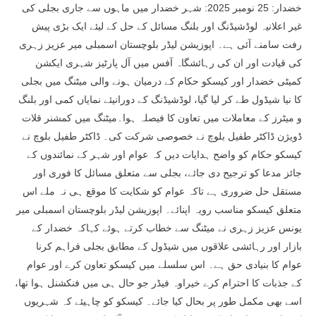
خضدار: 25 نومبر 2025: شہر خضدار میں ماہوں سے جاری بجلی کی
غیر اعلانیہ لوڈشیڈنگ اور بلنگ مسائل کے حل کے لیئے ایک بڑی پیش
رفت سامنے آئی ہے۔ اپوزیشن لیڈر بلوچستان اسمبلی میر عزیز زہری
کی قیادت اور ان کی رہائشگاہ آفس میں آل پارٹیز شہری ایکشن
کمیٹی خضدار اور کیسکو حکام کے درمیان ہونے والی میٹنگ میں بجلی
کا نیا شیڈول طے کر لیا گیا، لوڈشیڈنگ کے دورانیئے نمایاں کمی اور بلنگ
و میٹرز کے معاملات میں تعاون کا فیصلہ ہوا۔میٹنگ میں کمشنر قلات
ڈویژن ڈاکٹر طفیل بلوچ نے خصوصی شرکت کی۔ ڈاکٹر طفیل بلوچ نے
کیسکو حکام کو واضح ہدایات دیں کہ عوام اور شہر کے نمائندوں کے
جائز مدعا کو ترجیح دی جائے، بجلی سے متعلق مسائل کا فوری اور
مستقل حل ضروری ہے تاکہ عوام کو شکایت کا موقع ہی نہ ملے اس
متعلق کیسکو مناسب رویہ اپنائے۔ اپوزیشن لیڈر بلوچستان اسمبلی میر
یونس عزیز زہری نے میٹنگ سے خطاب کرتے ہوئے کہاکہ خضدار کے
بازار اور رہائشی علاقوں میں شیڈول کے مطابق بجلی فراہم کرنا
عوام کا بنیادی حق ہے۔ اس سلسلے میں کیسکو تعاون کرے اور عوام
کے جذبات کا احترام کرے خیراوہ فیڈر جو حال ہی میں فنکشنل ہوا تھا،
اسے بھی مکمل طور پر بحال کیا جائے۔ کیسکو کو چاہیئے کہ شہریوں