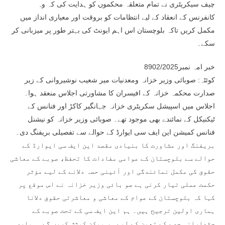
چیف سیکریٹری نے تمام متعلقہ محکموں کو ہدایت کی کہ وہ
کانفرنس کے انعقاد کے لیے انتظامات کو بروقت اور معیاری انداز میں
مکمل کریں تاکہ بلوچستان اس اہم ایونٹ کی بہتر طور پر میزبانی کر
سکے۔
خبر امہ نمبر8902/2025
کوئٹہ: صوبائی وزیر خزانہ ومعدنیات میر شعیب نوشیروانی کے زیر
صدارت محکمہ خزانہ کے افیسران کا مشاورتی اجلاس منعقد ہوا۔
اجلاس میں اسپیشل سکریٹری خزانہ جہانگیر کاکڑ اور فنانس کے
ٹیکنیکل کے نمائندے بھی موجود تھے۔ صوبائی وزیر خزانہ کو نیشنل
فنانس کمیشن این ایف سی ایوارڈ کے حوالے سے تفصیلی بریفنگ دی۔
بریفنگ اور مشاورت کا بنیادی مقصد این ایف سی ایوارڈ کے
حوالے سے بلوچستان کے عوامی مفادات کا تحفظ، صوبے کے معاشی
حقوق کی مکمل نمائندگی اور آئینی حصہ دلانے کے لیے مؤثر
حکمت عملی تیار کرنی ہے صو بائی وزیر خزانہ نے اس موقع پر
کہا کہ بلوچستان کے عوام کے معاشی و معاشرتی حقوق دلانا
ہماری اولین ترجیح ہیں۔ ہم این ایف سی کے تحت صوبے کے
حقدارانہ حصے کے تعین کے لیے ہر ممکن کوشش کریں گے۔ ہماری