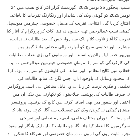
تسپ، پنجگور 25 نومبر 2025: گورنمنٹ گرلز انٹر کالج تسپ میں 24
نومبر 2025 کو گولڈن ویک کی شاندار اور رنگارنگ تقریبات کا باقاعدہ
افتتاح کردیا گیا۔ افتتاحی تقریب کے مہمانِ خصوصی چیئرمین میونسپل
کمیٹی تسپ عبدالرحمٰن تھے، جنہوں نے فیتہ کاٹ کر پروگرام کا آغاز کیا
تقریب کا آغاز تلاوتِ کلام پاک سے ہوا، جس کے بعد طالبات نے ذہانت،
مشاہدہ اور تخلیقی سوچ کو اُبھارنے والی مختلف مائنڈ گیمز میں
بھرپور حصہ لیا۔ والدین، اساتذہ اور مہمانوں کی بڑی تعداد نے طالبات
کی کارکردگی کو سراہا۔مہمانِ خصوصی چیئرمین عبدالرحمٰن نے اپنے
خطاب میں کالج انتظامیہ اور اساتذہ کی کاوشوں کو سراہتے ہوئے کہا
کہ محدود وسائل کے باوجود ادارہ جس لگن کے ساتھ طالبات کی
تعلیمی و فکری تربیت کر رہا ہے وہ قابلِ ستائش ہے۔ ایسے پروگرامز
نہ صرف طالبات کی پوشیدہ صلاحیتوں کو نکھارتے ہیں بلکہ ان میں
اعتماد اور شعور میں بھی اضافہ کرتے ہیں کالج کے پرنسپل پروفیسر
مشتاق گچکی نے گولڈن ویک کی تفصیلات سے آگاہ کرتے ہوئے بتایا کہ
اس ہفتے کے دوران مختلف علمی، ادبی، ہم نصابی اور تفریحی
سرگرمیوں کا انعقاد کیا جائے گا، جو طالبات کے لیے ایک یادگار اور مفید
تجربہ ثابت ہوں گی انہوں نے مہمانِ خصوصی اور شرکاء کا شکریہ ادا