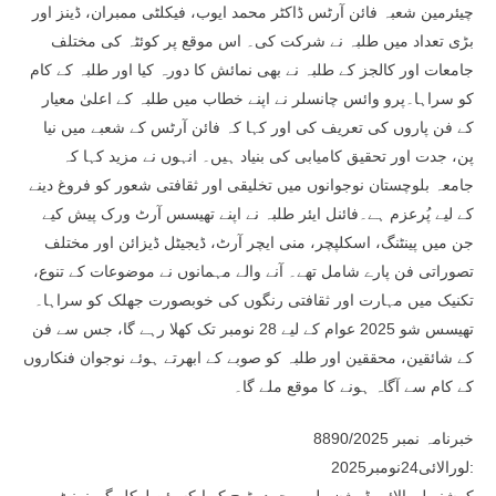
چیئرمین شعبہ فائن آرٹس ڈاکٹر محمد ایوب، فیکلٹی ممبران، ڈینز اور
بڑی تعداد میں طلبہ نے شرکت کی۔ اس موقع پر کوئٹہ کی مختلف
جامعات اور کالجز کے طلبہ نے بھی نمائش کا دورہ کیا اور طلبہ کے کام
کو سراہا۔پرو وائس چانسلر نے اپنے خطاب میں طلبہ کے اعلیٰ معیار
کے فن پاروں کی تعریف کی اور کہا کہ فائن آرٹس کے شعبے میں نیا
پن، جدت اور تحقیق کامیابی کی بنیاد ہیں۔ انہوں نے مزید کہا کہ
جامعہ بلوچستان نوجوانوں میں تخلیقی اور ثقافتی شعور کو فروغ دینے
کے لیے پُرعزم ہے۔فائنل ایئر طلبہ نے اپنے تھیسس آرٹ ورک پیش کیے
جن میں پینٹنگ، اسکلپچر، منی ایچر آرٹ، ڈیجیٹل ڈیزائن اور مختلف
تصوراتی فن پارے شامل تھے۔ آنے والے مہمانوں نے موضوعات کے تنوع،
تکنیک میں مہارت اور ثقافتی رنگوں کی خوبصورت جھلک کو سراہا۔
تھیسس شو 2025 عوام کے لیے 28 نومبر تک کھلا رہے گا، جس سے فن
کے شائقین، محققین اور طلبہ کو صوبے کے ابھرتے ہوئے نوجوان فنکاروں
کے کام سے آگاہ ہونے کا موقع ملے گا۔
خبرنامہ نمبر 8890/2025
لورالائی24نومبر2025: