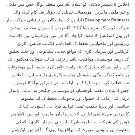
اجلاس 8 دسمبر 2025ء کو اسلام آباد میں منعقد ہوگا، جس میں ملکی
و غیر ملکی ماہرین، موسمیاتی تبدیلی کے حوالے سے کام کرنے والے
اداروں کے نمائندگان اور ترقیاتی شراکت دار (Development Partners)
شرکت کریں گے۔مزید بتایا گیا کہ کانفرنس کے دوران مختلف سیشنز
اور پینل ڈسکشنز کا انعقاد کیا جائے گا جن میں بلوچستان میں کلائمنٹ
ریزلینس اور ماحولیاتی تحفظ کے اقدامات، کلائمٹ فنانس، کاربن
کریڈٹس اور سرمایہ کاری کے مواقع،جدت، ٹیکنالوجی اور جدید تحقیق
کے ذریعے موسمیاتی موافقت، پائیدار ترقی کے لیے صوبائی محکموں کے
کردار اور شراکت داری کے نئے راستے تلاش کرنے جیسے اہم موضوعات
پر جامع گفتگو ہوگی۔ایڈیشنل چیف سیکریٹری زاہد سلیم نے اجلاس
سے خطاب کرتے ہوئے کہا کہ یہ ایک انتہائی اہم اورمیگا کانفرنس ہے
جس کا بنیادی مقصد بلوچستان کو موسمیاتی چیلنجز سے نمٹنے، پائیدار
ترقی کے اہداف کے حصول اور ماحولیاتی تحفظ کے لیے مضبوط،
سائنسی اور دیرپا حکمتِ عملی فراہم کرنا ہے۔ انہوں نے کہا کہ
کانفرنس میں عالمی اداروں کے سربراہان، ماہرین اور بین الاقوامی
ڈونرز کی شرکت سے بلوچستان کے لیے نئی سرمایہ کاری، تکنیکی
معاونت اور پالیسی سپورٹ کے مواقع پیدا ہوں گے۔آخر میں ایڈیشنل