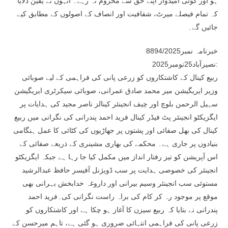
ہو اور کوئی امیدوار اپنے حق سے محروم نہ رہے۔ انہوں نے یقین دلایا
کہ تمام فیصلے میرٹ، شفافیت اور انصاف کے اصولوں کے مطابق کیے
جائیں گے۔
خبرنامہ نمبر8894/2025
نصیرآباد25نومبر2025:
ربیع کینال کے کاشتکاروں کو زرعی پانی کی فراہمی کے لیے صوبائی
وزیر ایریگیشن میر محمد صادق عمرانی، صوبائی سیکرٹری ایریگیشن
سہیل الرحمن بلوچ اور چیف انجینئر کینالز ناصر مجید کی ہدایات پر
ایگزیکٹو انجینئر پٹ فیڈر کینال فرید احمد پندرانی کی نگرانی میں ربیع
کینال کی بھل صفائی اور پشتوں پر جھاڑیوں کی کٹائی کا عمل ہنگامی
بنیادوں پر جاری ہے۔ محکمے کی بھاری مشینری کے ذریعے صفائی کے
اس آپریشن کو تیز رفتار انداز میں مکمل کیا جا رہا ہے جبکہ ایگزیکٹو
انجینئر کی خصوصی ہدایت پر سب ڈویژنل آفیسر حافظ عبدالرشید
مستوئی سب انجینئر وسیم بیرانی اور داروغہ خدابخش بہرانی بھی
موقع پر موجود رہ کر کام کی براہ راست نگرانی کی۔فرید احمد
پندرانی نے بتایا کہ ربیع سیزن کا آغاز ہو چکا ہے اور کاشتکاروں کو
زرعی پانی کی فراہمی انتہائی ضروری ہو گئی ہے، تاہم میرحسن کے