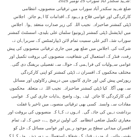
شہید سکندر آباد سوراب 25 نومبر 2025:
ضلع شہید سکندر آباد سوراب میں ترقیاتی منصوبوں، انتظامی
کارکردگی اور عوامی فلاح و بہبود کے اقدامات کا اہم جائزہ اجلاس
ڈپٹی کمشنر صاحبزادہ نجیب اللہ کی زیر صدارت منعقد ہوا۔ اجلاس
میں ایڈیشنل ڈپٹی کمشنر (ریونیو) سلمان علی بلیدی، اسسٹنٹ کمشنر
سوراب شئے اکبر علی سمیت تمام لائن ڈیپارٹمنٹس کے سربراہان نے
شرکت کی۔اجلاس میں ضلع بھر میں جاری ترقیاتی منصوبوں کی پیش
رفت، فنڈز کے استعمال کی شفافیت، منصوبوں کی بروقت تکمیل اور
عوامی سہولیات کی فراہمی کے حوالے سے تفصیلی بریفنگ دی گئی۔
مختلف محکموں کے افسران نے ڈپٹی کمشنر کو اپنی کارکردگی
رپورٹس پیش کیں اور جاری کاموں میں درپیش رکاوٹوں اور مسائل
سے بھی آگاہ کیا ڈپٹی کمشنر صاحبزادہ نجیب اللہ نے متعلقہ محکموں
کی کارکردگی کا جائزہ لیتے ہوئے واضح ہدایات جاری کیں کہ عوامی
مفادات سے وابستہ کسی بھی ترقیاتی منصوبے میں تاخیر یا غفلت
برداشت نہیں کی جائے گی۔ انہوں نے کہا کہ منصوبوں کی بروقت اور
معیاری تکمیل ضلعی انتظامیہ کی اولین ترجیح ہے، جس کے لیے تمام
افسران میدانی سطح پر موجود رہیں اور عوامی مسائل کے حل کو
یقینی بنائیں۔انہوں نے فنڈز کے شفاف استعمال پر زور دیتے ہوئے کہا کہ