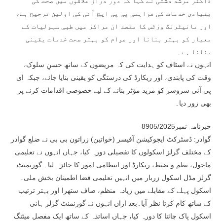
ڈاکٹر مرشد دشتی نے کہا کہ دور دراز علاقوں میں صحت کی
بنیادی خدمات کی فراہمی پی پی ایچ آئی کی اولین ترجیح ہے،
اور مانیٹرنگ وزٹس کا مقصد ان مراکز میں طبی سہولیات کے
معیار کو بہتر بنانا اور عوام کو بہتر صحت خدمات یقینی
بنانا ہے۔
انہوں نے اسٹاف کو ہدایت کی کہ مریضوں کے ساتھ حسنِ سلوک،
وقت کی پابندی، اور ریکارڈ کی درستگی کو یقینی بنایا جائے، جبکہ ای
پی آئی سروسز کو مزید مؤثر بنانے کے لیے خصوصی اقدامات کرنے پر
بھی زور دیا۔
خبرنامہ نمبر8905/2025
گوادر: ڈسٹرکٹ ایجوکیشن آفیسر (خواتین) زراتون بی بی نے ضلع گوادر
کے مختلف گرلز اسکولوں کا تفصیلی دورہ کیا، جہاں انہوں نے تعلیمی
ماحول، نظم و ضبط، ریکارڈ اور انتظامی امور کا جائزہ لیا۔ گورنمنٹ
گرلز مڈل اسکول زربار میں انہیں تعلیمی فضا اطمینان بخش ملی۔
اسکول پہلے کے مقابلے میں زیادہ منظم، صاف ستھرا اور بہتر ترتیب
کے ساتھ کام کرتا نظر آیا۔بعد ازاں انہوں نے گورنمنٹ گرلز ہائی
اسکول پاک چائنا کا دورہ کیا، جہاں اساتذہ کے ساتھ ایک مفصل میٹنگ