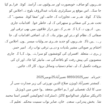
شہریوں کو صاف، خوبصورت اور سہولتوں سے آراستہ کوئٹہ فراہم کیا
جا سکے۔اس موقع پر سیکرٹری بلدیات عبدالرؤف بلوچ نے اجلاس کو
بتایا کہ کوئٹہ شہر سے تجاوزات کے خاتمے اور “صفا کوئٹہ منصوبے” کے
تحت شہر کی صفائی و ستھرائی کے لیے خاطر خواہ اقدامات جاری
ہیں۔ انہوں نے کہا کہ شہر کے دور دراز علاقوں میں بھی ترقی اور
صفائی کے نظام کو بہتر اور مؤثر بنانے کے لیے اضافی اقدامات کیے جا
رہے ہیں تاکہ شہریوں کو جدید شہری سہولیات میسر ہوں۔اجلاس کے
اختتام پر صوبائی مشیر بلدیات و دیہی ترقی نواب زادہ امیر حمزہ
زہری نے متعلقہ افسران کی کوششوں کو سراہتے ہوئے کہا کہ جاری
منصوبوں کی پیش رفت کو باقاعدگی سے مانیٹر کیا جائے اور ان کی
بروقت تکمیل کے لیے تمام دستیاب وسائل بروئے کار لائے جائیں۔
خبرنامہ نمبر8893/2025 نصیرآباد25نومبر2025:
۔کمشنر نصیرآباد ڈویژن صلاح الدین نورزئی کی زیر صدارت سی آر
سی کا ایک تفصیلی اور اہم اجلاس منعقد ہوا جس میں ڈویژنل
ڈائریکٹر سکولز عبدالواسع کاکڑ، ڈسٹرکٹ ایجوکیشن آفیسر استا محمد
شاہ بخش پندرانی، سعدیہ خان، صابر نواب سمیت محکمہ تعلیم کے