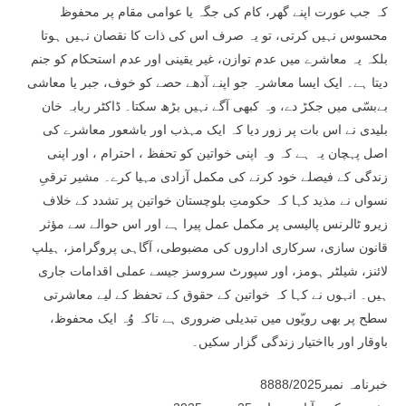
کہ جب عورت اپنے گھر، کام کی جگہ یا عوامی مقام پر محفوظ
محسوس نہیں کرتی، تو یہ صرف اس کی ذات کا نقصان نہیں ہوتا
بلکہ یہ معاشرے میں عدم توازن، غیر یقینی اور عدم استحکام کو جنم
دیتا ہے۔ ایک ایسا معاشرہ جو اپنے آدھے حصے کو خوف، جبر یا معاشی
بےبسّی میں جکڑ دے، وہ کبھی آگے نہیں بڑھ سکتا۔ ڈاکٹر ربابہ خان
بلیدی نے اس بات پر زور دیا کہ ایک مہذب اور باشعور معاشرے کی
اصل پہچان یہ ہے کہ وہ اپنی خواتین کو تحفظ ، احترام ، اور اپنی
زندگی کے فیصلے خود کرنے کی مکمل آزادی مہیا کرے۔ مشیر ترقیِ
نسواں نے مذید کہا کہ حکومتِ بلوچستان خواتین پر تشدد کے خلاف
زیرو ٹالرنس پالیسی پر مکمل عمل پیرا ہے اور اس حوالے سے مؤثر
قانون سازی، سرکاری اداروں کی مضبوطی، آگاہی پروگرامز، ہیلپ
لائنز، شیلٹر ہومز، اور سپورٹ سروسز جیسے عملی اقدامات جاری
ہیں۔ انہوں نے کہا کہ خواتین کے حقوق کے تحفظ کے لیے معاشرتی
سطح پر بھی رویّوں میں تبدیلی ضروری ہے تاکہ وُہ ایک محفوظ،
باوقار اور بااختیار زندگی گزار سکیں۔
خبرنامہ نمبر8888/2025