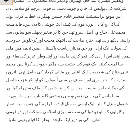
ویلفیئرافیسر پا ئیند خان کھیتران و دیگر تمام محکموں کے آفیسراں نے
شرکت کی. پولیس کے چاق و چوبند دستے نے قومی پرچم کو سلامی دی
اس موقع پراسسٹنٹ کمشنر خادم حسین بھنگر نے خطاب کرتے ہوئے
کہاکہ آج کا دن پورے قوم کے کیلئے ایک خوشی کا دن ہیں. قائد ملت
محمدعلی جناح وہ اصل ہیرو تھے جن کا بر صغیر پچھلے سو سالوں سے
راستہ دیکھ رہے تھے. جناح صاحب کی انتھک محنت اور پُرخلوص جدوجہد
کے بدولت ایک آزاد. اور خودمختار ریاست پاکستان ہمیں تحفے میں ملی
ہمیں اپنی اس آزادی کی قدر کرنی چاہیے اور اپنے وطن عزیز کی بقاء اور
سا لمیت کیلئے ایک قوم کی حیثیت سے ملکر جدوجہد کرنا ہیں محمد
علی جناح کی شخصیت ایک اعلیٰ اور مثالی کِردار کی حامل تھی، انہوں
نے مذہب کے جمہوری اور انصاف پر مبنی اُصولوں کو اپنا کر عزت حاصل
کی، وکالت اور سیاست میں رہ کر اپنے دامن کو صاف ستھرا رکھا اور
مسلمانوں کی ذِہنی تعمیرِنو میں روشنی کا مینار بنے رہے.انہوں نے
حصول منزل کے لیے ایک ایسی بے مثل قیادت فراہم کی جس نے بے شمار
رکاوٹوں کے باوجو دنیا کی سب سے بڑی اسلامی مملکت اور دو قومی
نظریہ کی بنیاد پر ایک علیحدہ وطن کا قیام یقینی بنادیا۔