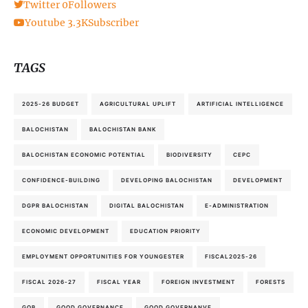
Twitter
0
Followers
Youtube
3.3K
Subscriber
TAGS
2025-26 BUDGET
AGRICULTURAL UPLIFT
ARTIFICIAL INTELLIGENCE
BALOCHISTAN
BALOCHISTAN BANK
BALOCHISTAN ECONOMIC POTENTIAL
BIODIVERSITY
CEPC
CONFIDENCE-BUILDING
DEVELOPING BALOCHISTAN
DEVELOPMENT
DGPR BALOCHISTAN
DIGITAL BALOCHISTAN
E-ADMINISTRATION
ECONOMIC DEVELOPMENT
EDUCATION PRIORITY
EMPLOYMENT OPPORTUNITIES FOR YOUNGESTER
FISCAL2025-26
FISCAL 2026-27
FISCAL YEAR
FOREIGN INVESTMENT
FORESTS
GOB
GOOD GOVERNANCE
GOOD GOVERNANVE