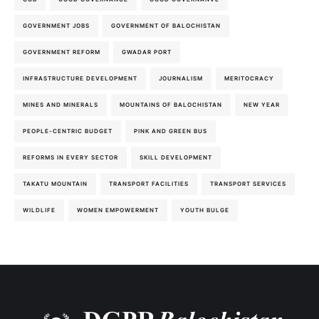
GOVERNMENT JOBS
GOVERNMENT OF BALOCHISTAN
GOVERNMENT REFORM
GWADAR PORT
INFRASTRUCTURE DEVELOPMENT
JOURNALISM
MERITOCRACY
MINES AND MINERALS
MOUNTAINS OF BALOCHISTAN
NEW YEAR
PEOPLE-CENTRIC BUDGET
PINK AND GREEN BUS
REFORMS IN EVERY SECTOR
SKILL DEVELOPMENT
TAKATU MOUNTAIN
TRANSPORT FACILITIES
TRANSPORT SERVICES
WILDLIFE
WOMEN EMPOWERMENT
YOUTH BULGE