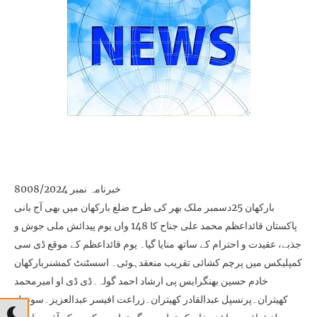
خبرنامہ نمبر 8008/2024
بارکھان 25دسمبر ملک بھر کی طرح ضلع بارکھان میں بھی آج بانی
پاکستان قائداعظم محمد علی جناح کا 148 واں یوم پیدائش ملی جوش و
جذبے، عقیدت و احترام کے ساتھ منایا گیا۔ یوم قائداعظم کے موقع ڈی سی
کمپلیکس میں پرچم کشائی تقریب منعقدہوئی۔ اسسٹنٹ کمشنربارکھان
خادم حسین بھنگرایس پی ارشاد احمد گولہ۔ڈی ڈی او امیرمحمد
کھیتران۔پرنسپل عبدالقادر کھیتران۔زراعت افیسر عبدالعزیز۔سوشل