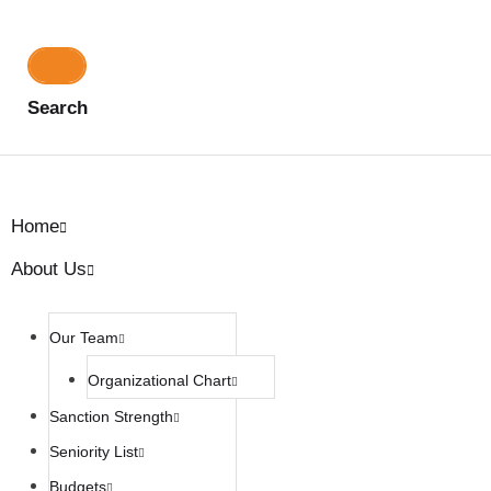
Search
Home
About Us
Our Team
Organizational Chart
Sanction Strength
Seniority List
Budgets