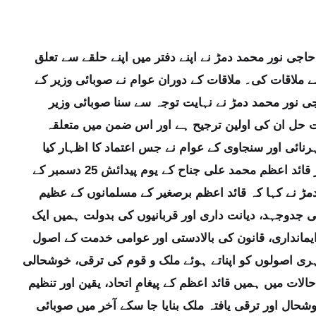
ٹی حاجی نور محمد دمڑ نے اپنے دفتر میں اپنے حلقے سے تعلق
ے ملاقات کی۔ ملاقات کے دوران عوام نے صوبائی وزیر کے
ی نور محمد دمڑ نے نہایت توجہ سے سنا صوبائی وزیر
قت حل ان کی اولین ترجیح ہے اور اس ضمن میں متعلقہ
نائی اور سنجاوی کے عوام نے جس اعتماد کا اظہار کیا
ہے، اس پر پورا اترنے کے لیے ہر ممکن اقدامات کیے جائیں گے اس موقع پر قائد اعظم محمد علی جناح کے یوم پیدائش 25 دسمبر کے
ڑ نے کہا کہ قائد اعظم برصغیر کے مسلمانوں کے عظیم
ی جدوجہد، دیانت داری اور قربانیوں کی بدولت ہمیں ایک
ایمانداری، قانون کی بالادستی اور عوامی خدمت کے اصول
ہری اصولوں کو اپناتے ہوئے ملک و قوم کی ترقی، خوشحالی
لات میں ہمیں قائد اعظم کے پیغامِ اتحاد، یقین اور تنظیم
ال اور ترقی یافتہ ملک بنایا جا سکے آخر میں صوبائی