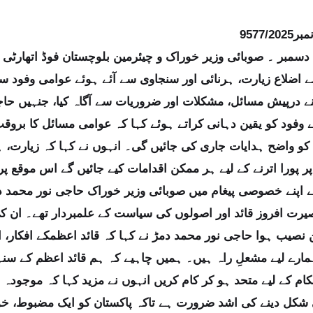
9577/2
وئٹہ 24 دسمبر ۔ صوبائی وزیر خوراک و چیئرمین بلوچستان فوڈ اتھار
لے اضلاع زیارت، ہرنائی اور سنجاوی سے آئے ہوئے عوامی وفود س
نے درپیش مسائل، مشکلات اور ضروریات سے آگاہ کیا، جنہیں حاج
 وفود کو یقین دہانی کراتے ہوئے کہا کہ عوامی مسائل کا برو
و واضح ہدایات جاری کی جائیں گی۔ انہوں نے کہا کہ زیارت، ہر
 اپنے خصوصی پیغام میں صوبائی وزیر خوراک حاجی نور محمد دم
صیرت افروز قائد اور اصولوں کی سیاست کے علمبردار تھے۔ ان ک
 نصیب ہوا حاجی نور محمد دمڑ نے کہا کہ قائد اعظمکے افکار، 
مارے لیے مشعلِ راہ ہیں۔ ہمیں چاہیے کہ ہم قائد اعظم کے سن
ام کے لیے متحد ہو کر کام کریں انہوں نے مزید کہا کہ موجودہ حا
شکل دینے کی اشد ضرورت ہے تاکہ پاکستان کو ایک مضبوط، خوشح