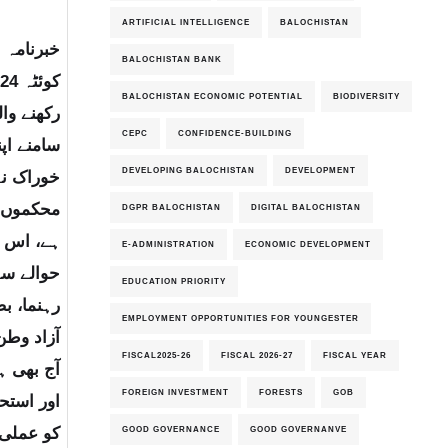
ARTIFICIAL INTELLIGENCE
BALOCHISTAN
خبرنامہ نمبر025
BALOCHISTAN BANK
ک
BALOCHISTAN ECONOMIC POTENTIAL
BIODIVERSITY
رکھنے وا
CEPC
CONFIDENCE-BUILDING
سامنے اپ
DEVELOPING BALOCHISTAN
DEVELOPMENT
خوراک نے
محکموں ک
DGPR BALOCHISTAN
DIGITAL BALOCHISTAN
E-ADMINISTRATION
ECONOMIC DEVELOPMENT
حوالے سے
EDUCATION PRIORITY
رہنما، ب
EMPLOYMENT OPPORTUNITIES FOR YOUNGESTER
آزاد وطن
FISCAL2025-26
FISCAL 2026-27
FISCAL YEAR
آج بھی ہ
FOREIGN INVESTMENT
FORESTS
GOB
اور استحک
GOOD GOVERNANCE
GOOD GOVERNANVE
کو عملی 