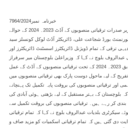
خبرنامہ نمبر7964/2024
کوئٹہ 24 دسمبر۔ سیکرٹری بلدیات و دیہی ترقی عبدالروف بلوچ کی زیر صدرات ترقیاتی منصوبوں کے آڈٹ 2023۔ 2024 کے حوالے
ورنمنٹ بورڈ شجاعت علی، ڈائریکٹر آڈٹ لوکل کونسلز سید
یہی ترقی کے تمام ڈویژنل ڈائریکٹرز اسسٹنٹ ڈائریکٹرز اور
دالروف بلوچ نے کہا کہ وزیراعلیٰ بلوچستان میر سرفراز
بگٹی اور صوبائی وزیرِ بلدیات میر کوہیار ڈومکی کی ہدایات کے مطابق 2023۔ 2024 کے تحت ترقیاتی منصوبوں کے آڈٹ کے عمل
تفریح کے لیے ماحول دوست پارک بھی ترقیاتی منصوبوں میں
اور ترقیاتی منصوبوں کی بروقت پایہ تکمیل تک پہنچانے
کہ بلوچستان کے بہتر مستقبل کے لیے بڑھتی ہوئی آبادی کی
بندی کر رہے ہیں۔ ترقیاتی منصوبوں کی بروقت تکمیل سے
ے سیکرٹری بلدیات عبدالروف بلوچ نے کہا کہ تمام ترقیاتی
یت دی گئی ہیں کہ تمام ترقیاتی اسکمیات کو مزید صاف و