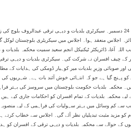
ئزہ اجلاس منعقد ہوا۔ اجلاس میں سیکریٹری بلوچستان لوکل گ
 اللہ آغا، ڈائریکٹر ٹیکنیکل انجم سعید سمیت محکمہ بلدیات و د
 کے چیف افسران نے شرکت کی۔ سیکرٹری بلدیات و دیہی ترقی عب
کو پہنچ گیا ہے جو کہ انتہائی خوش آئند بات ہے۔ شہریوں کی 
۔ محکمہ بلدیات حکومت بلوچستان میں سروسز کی بہتر فراہمی 
 لیے محکمہ بلدیات کے تمام افسران کو احکامات جاری کیے ہیں 
ب سے کم وسائل میں بہتر سہولیات کی فراہمی کے لیے منصوبہ 
 کو مزید مثبت تبدیلیاں نظر آئے گی۔ اجلاس سے خطاب کرتے ہوئ
ں کے حوالے سے محکمہ بلدیات و دیہی ترقی کے افسران کو ہدا