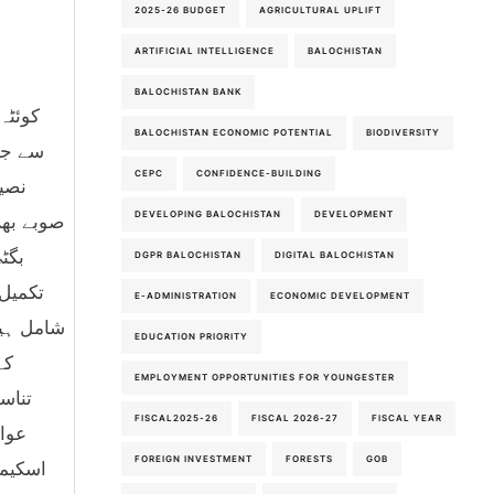
2025-26 BUDGET
AGRICULTURAL UPLIFT
ARTIFICIAL INTELLIGENCE
BALOCHISTAN
BALOCHISTAN BANK
BALOCHISTAN ECONOMIC POTENTIAL
BIODIVERSITY
سے جا
CEPC
CONFIDENCE-BUILDING
نصیب
DEVELOPING BALOCHISTAN
DEVELOPMENT
صوبے بھر
DGPR BALOCHISTAN
DIGITAL BALOCHISTAN
تکمیل 
E-ADMINISTRATION
ECONOMIC DEVELOPMENT
شامل ہیں
EDUCATION PRIORITY
کے
EMPLOYMENT OPPORTUNITIES FOR YOUNGESTER
تناس
FISCAL2025-26
FISCAL 2026-27
FISCAL YEAR
عوام
FOREIGN INVESTMENT
FORESTS
GOB
اسکیمو