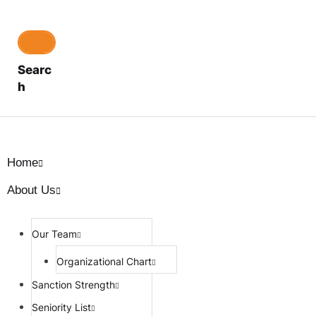
Searc
h
Home
About Us
Our Team
Organizational Chart
Sanction Strength
Seniority List