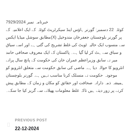
خبرنامہ نمبر 7929/2024
کوئٹہ 22 دسمبر: گورنر ہاؤس اینڈ سیکرٹریٹ کوئٹہ کے ایک اعلامیہ کے
مطابق سوشل میڈیا ایکس(X) پر گورنر بلوچستان جعفرخان مندوخیل
سے منسوب ایک حالیہ ٹویٹ کی غلط تشریح کی گئی ہے اور اسے سیاق
و سباق سے ہٹ کر لیا گیا ہے۔ پاکستان کے ایک معروف صحافی حامد
میر نے سابق وزیراعظم عمران خان کی حکومت کے پانچ سال پرانے
انٹرویو کا حوالہ دیا ہے. ماضی کی سابق حکومت سے متعلق انٹرویو کو
موجودہ حکومت نے منسلک کرنا مناسب نہیں ہے. گورنر بلوچستان
ہمیشہ ذمہ دارانہ صحافت اور حقائق کو مکان و زمان کے مطابق پیش
کرنے پر زور دیتے ہیں تاکہ غلط معلومات پھیلانے سے گریز کیا جا سکے۔
PREVIOUS POST
22-12-2024