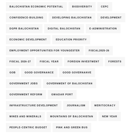
BALOCHISTAN ECONOMIC POTENTIAL
BIODIVERSITY
CEPC
CONFIDENCE-BUILDING
DEVELOPING BALOCHISTAN
DEVELOPMENT
DGPR BALOCHISTAN
DIGITAL BALOCHISTAN
E-ADMINISTRATION
ECONOMIC DEVELOPMENT
EDUCATION PRIORITY
EMPLOYMENT OPPORTUNITIES FOR YOUNGESTER
FISCAL2025-26
FISCAL 2026-27
FISCAL YEAR
FOREIGN INVESTMENT
FORESTS
GOB
GOOD GOVERNANCE
GOOD GOVERNANVE
GOVERNMENT JOBS
GOVERNMENT OF BALOCHISTAN
GOVERNMENT REFORM
GWADAR PORT
INFRASTRUCTURE DEVELOPMENT
JOURNALISM
MERITOCRACY
MINES AND MINERALS
MOUNTAINS OF BALOCHISTAN
NEW YEAR
PEOPLE-CENTRIC BUDGET
PINK AND GREEN BUS