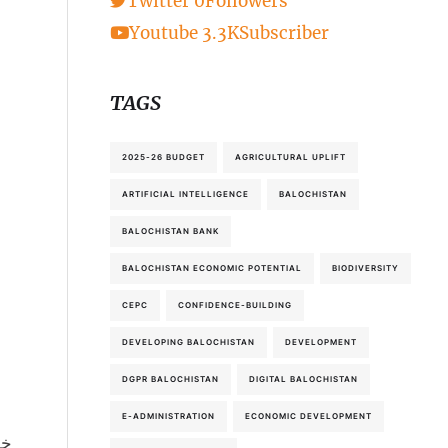
Twitter
0
Followers
Youtube
3.3K
Subscriber
TAGS
2025-26 BUDGET
AGRICULTURAL UPLIFT
ARTIFICIAL INTELLIGENCE
BALOCHISTAN
BALOCHISTAN BANK
BALOCHISTAN ECONOMIC POTENTIAL
BIODIVERSITY
CEPC
CONFIDENCE-BUILDING
DEVELOPING BALOCHISTAN
DEVELOPMENT
DGPR BALOCHISTAN
DIGITAL BALOCHISTAN
E-ADMINISTRATION
ECONOMIC DEVELOPMENT