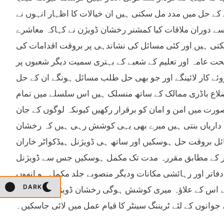
ے حل میں مدد مل سکتی ہیں ان خیالات کا اظہار انہوں نے
دوران ملاقات کیا کمشنر رخشان ڈویژن نے کہاکہ معاشرے
کرسکتی ہیں اور کئی مسائل کی نشاندہی پر بروقت اقدامات کی
حت عامہ اور تعلیم کے شعبے کے بہتری سمیت دیگر شعبوں پر
 کار لائینگے اور جو بھی حل طلب مسائل ہونگے ان کے حل
ضلاع باڈری ممالک کے ساتھ منسلک ہیں اس سلسلے میں تمام
ورت میں امن و امان کو برقرار رکھیں کیونکہ لوگوں کے جان
ہ داریاں بنتی ہیں میرے بھی یہی کوشش رہی ہیں کہ رخشان
سائل بروقت حل ہوسکیں اور ساتھ ہی ڈویژنل ہیڈکواٹر خاران
عیار کے مطابق مقررہ مدت تک مکمل ہوسکیں جس سے ڈویژنل
دفاتر اور رہائشی مکانات ودیگر منصوبے جلد مکمل ہو انھوں
DARK
ہے اس کے علاؤہ میری کوشش ہوگی رخشان ڈویژن ہیڈکوارٹر
جوانوں کے لئے ٹریننگ سینٹر کا قیام عمل میں لائی جاسکیں۔