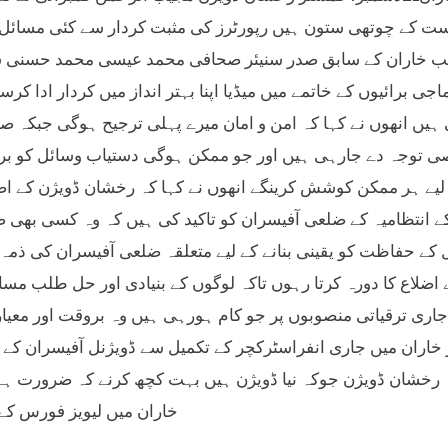
ست کے چوتھی ستون ہیں رپورٹرز کی مثبت کردار سے کئی مسائل ک
 خاران کے سابق صدر سنیئر صحافی محمد عیسی محمد حسنی سے 
جی برائیوں کے خاتمے میں میڈیا اپنا بہتر انداز میں کردار ادا 
ہیں انھوں نے کہا کہ امن و امان میرے پہلی ترجیح ہوگی جبکہ ص
توجہ دے جارہی ہیں اور جو ممکن ہوگی دستیاب وسائل کو بروئے
لیے ہر ممکن کوشش کرینگے انھوں نے کہا کہ رخشان ڈویژن کے ا
ے انتظامیہ کے ضلعی آفیسران کو تاکید کی ہیں کہ وہ کسی بھی ص
 کے حفاظت کو یقینی بنانے کے لیے متعلقہ ضلعی آفیسران کی ذم
 اضلاع کا دورہ کرتا رہوں تاکہ لوگوں کے بنیادی اور حل طلب م
جاری ترقیاتی منصوبوں پر جو کام ہورہی ہیں وہ بروقت اور م
 خاران میں جاری انفراسٹرکچر کے تکمیل سے ڈویژنل آفیسران کے 
ہ رخشان ڈویژن جوکہ نیا ڈویژن ہیں بہت کچھ کرنے کہ ضرورت 
خاران میں لیویز فورس کے 