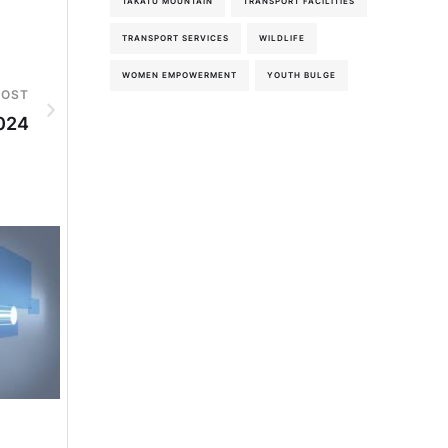
TAKATU MOUNTAIN
TRANSPORT FACILITIES
TRANSPORT SERVICES
WILDLIFE
WOMEN EMPOWERMENT
YOUTH BULGE
POST
024
4th-August-2026