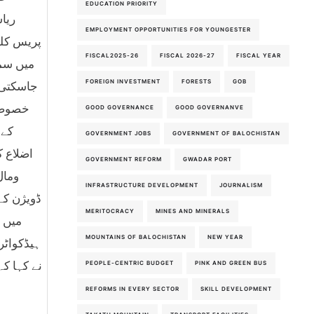
EDUCATION PRIORITY
ریا
EMPLOYMENT OPPORTUNITIES FOR YOUNGESTER
پریس کلب
FISCAL2025-26
FISCAL 2026-27
FISCAL YEAR
میں سما
FOREIGN INVESTMENT
FORESTS
GOB
جاسکتی 
خصوصی 
GOOD GOVERNANCE
GOOD GOVERNANVE
کے 
GOVERNMENT JOBS
GOVERNMENT OF BALOCHISTAN
اضلاع ک
GOVERNMENT REFORM
GWADAR PORT
ومال
INFRASTRUCTURE DEVELOPMENT
JOURNALISM
ڈویژن کے
MERITOCRACY
MINES AND MINERALS
میں 
MOUNTAINS OF BALOCHISTAN
NEW YEAR
ہیڈکواٹر
نے کہا ک
PEOPLE-CENTRIC BUDGET
PINK AND GREEN BUS
REFORMS IN EVERY SECTOR
SKILL DEVELOPMENT