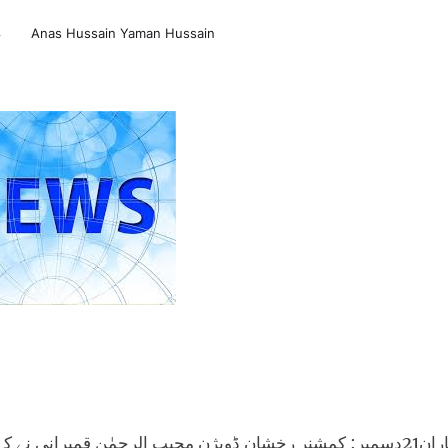
4
Anas Hussain Yaman Hussain
خاران21دسمبر: کمشنر رخشان ڈویژن مجیب الرحمٰن قمبرانی نے کہ