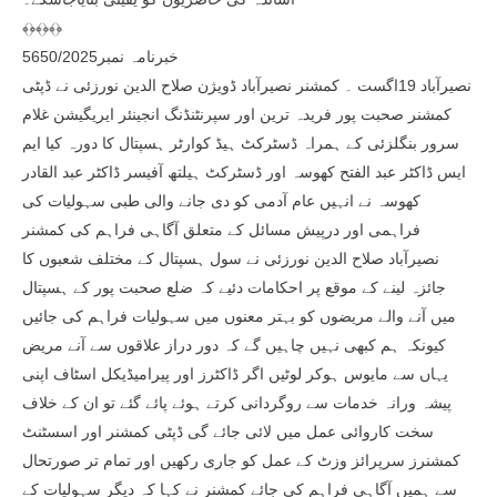
﴾﴿﴾﴿﴾﴿
خبرنامہ نمبر5650/2025
نصیرآباد 19اگست ۔ کمشنر نصیرآباد ڈویژن صلاح الدین نورزئی نے ڈپٹی
کمشنر صحبت پور فریدہ ترین اور سپرنٹنڈنگ انجینئر ایریگیشن غلام
سرور بنگلزئی کے ہمراہ ڈسٹرکٹ ہیڈ کوارٹر ہسپتال کا دورہ کیا ایم
ایس ڈاکٹر عبد الفتح کھوسہ اور ڈسٹرکٹ ہیلتھ آفیسر ڈاکٹر عبد القادر
کھوسہ نے انہیں عام آدمی کو دی جانے والی طبی سہولیات کی
فراہمی اور درپیش مسائل کے متعلق آگاہی فراہم کی کمشنر
نصیرآباد صلاح الدین نورزئی نے سول ہسپتال کے مختلف شعبوں کا
جائزہ لینے کے موقع پر احکامات دئیے کہ ضلع صحبت پور کے ہسپتال
میں آنے والے مریضوں کو بہتر معنوں میں سہولیات فراہم کی جائیں
کیونکہ ہم کبھی نہیں چاہیں گے کہ دور دراز علاقوں سے آنے مریض
یہاں سے مایوس ہوکر لوٹیں اگر ڈاکٹرز اور پیرامیڈیکل اسٹاف اپنی
پیشہ ورانہ خدمات سے روگردانی کرتے ہوئے پائے گئے تو ان کے خلاف
سخت کاروائی عمل میں لائی جائے گی ڈپٹی کمشنر اور اسسٹنٹ
کمشنرز سرپرائز وزٹ کے عمل کو جاری رکھیں اور تمام تر صورتحال
سے ہمیں آگاہی فراہم کی جائے کمشنر نے کہا کہ دیگر سہولیات کے