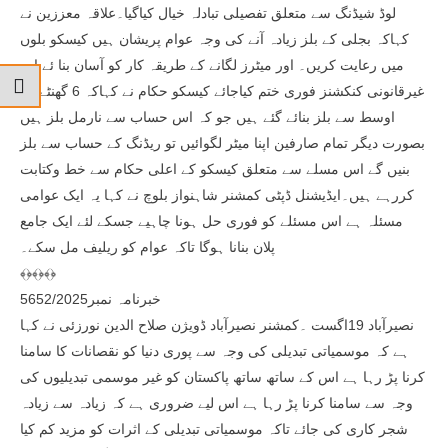
لوڈ شیڈنگ سے متعلق تفصیلی تبادلہ خیال کیاگیا۔علاقہ معززین نے
کہاکہ بجلی کے بلز زیادہ آنے کی وجہ عوام پریشان ہیں کیسکو بلوں
میں رعایت کریں۔ اور میٹرز لگانے کے طریقہ کار کو آسان بنا ئے اور
غیرقانونی کنکشنز فوری ختم کیاجائے کیسکو حکام نے کہاکہ 6 گھنٹے کے
اوسط سے بلز بنائے گئے ہیں جو کہ اس حساب سے نارمل بلز ہیں
بصورت دیگر تمام صارفین اپنا میٹر لگوائیں تو ریڈنگ کے حساب سے بلز
بنیں گے اس مسلے سے متعلق کیسکو کے اعلی حکام سے خط وکتابت
کررہے ہیں۔ایڈیشنل ڈپٹی کمشنر شاہنواز بلوچ نے کہا یہ ایک عوامی
مسئلہ ہے اس مسئلے کو فوری حل ہونا چاہیے جسکے لئے ایک جامع
پلان بنانا ہوگا تاکہ عوام کو ریلیف مل سکے۔
﴾﴿﴾﴿﴾﴿
خبرنامہ نمبر5652/2025
نصیرآباد 19اگست ۔کمشنر نصیرآباد ڈویژن صلاح الدین نورزئی نے کہا
ہے کہ موسمیاتی تبدیلی کی وجہ سے پوری دنیا کو نقصانات کا سامنا
کرنا پڑ رہا ہے اس کے ساتھ ساتھ پاکستان کو غیر موسمی تبدیلیوں کی
وجہ سے سامنا کرنا پڑ رہا ہے اس لیے ضروری ہے کہ زیادہ سے زیادہ
شجر کاری کی جائے تاکہ موسمیاتی تبدیلی کے اثرات کو مزید کم کیا