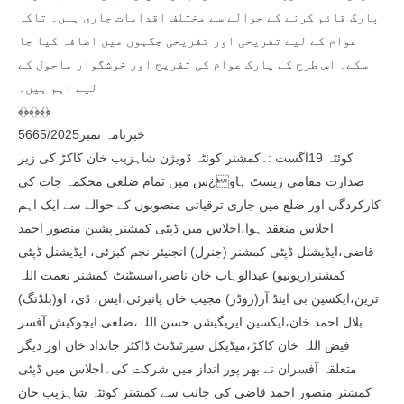
پارک قائم کرنے کے حوالے سے مختلف اقدامات جاری ہیں۔ تاکہ
عوام کے لیے تفریحی اور تفریحی جگہوں میں اضافہ کیا جا
سکے۔ اس طرح کے پارک عوام کی تفریح اور خوشگوار ماحول کے
لیے اہم ہیں۔
﴾﴿﴾﴿﴾﴿
خبرنامہ نمبر5665/2025
کوئٹہ 19اگست :۔کمشنر کوئٹہ ڈویژن شاہزیب خان کاکڑ کی زیر
صدارت مقامی ریسٹ ہاو¿س میں تمام ضلعی محکمہ جات کی
کارکردگی اور ضلع میں جاری ترقیاتی منصوبوں کے حوالے سے ایک اہم
اجلاس منعقد ہوا،اجلاس میں ڈپٹی کمشنر پشین منصور احمد
قاضی،ایڈیشنل ڈپٹی کمشنر (جنرل) انجنیئر نجم کبزئی، ایڈیشنل ڈپٹی
کمشنر(ریونیو) عبدالوہاب خان ناصر،اسسٹنٹ کمشنر نعمت اللہ
ترین،ایکسین بی اینڈ آر(روڈز) مجیب خان پانیزئی،ایس، ڈی، او(بلڈنگ)
بلال احمد خان،ایکسین ایریگیشن حسن اللہ،ضلعی ایجوکیش آفسر
فیض اللہ خان کاکڑ،میڈیکل سپرٹنڈنٹ ڈاکٹر جانداد خان اور دیگر
متعلقہ آفسران نے بھر پور انداز میں شرکت کی۔اجلاس میں ڈپٹی
کمشنر منصور احمد قاضی کی جانب سے کمشنر کوئٹہ شاہزیب خان