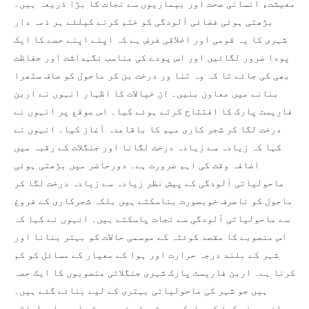
معیشت، انسانی صحت اور بیماریوں سے نجات کا بڑا ذریعہ ہیں۔
بڑھتی ہوئی فضائی آلودگی کو ختم کرنے کیلئے ہر ذمہ دار
شہری کا یہ قومی اور اخلاقی فرض ہے کہ اپنے اپنے حصے کا ایک
پودا ضرور لگائیں اور اس پودے کی مناسب نگہداشت اور حفاظت
بھی کی جائے تا کہ وہ تنا ور درخت بن کر ماحول کو صاف ستھرا
بنانے میں معاون بنیں۔ ان خیالات کا اظہار انہوں نے اربن
فاریسٹ پارک کا افتتاح کرتے ہوئے کیا۔ اس موقع پر انہوں نے
درخت لگا کر شجر کاری مہم کا باقاعدہ آغاز کیا۔ انہوں نے
کہا کہ زیادہ سے زیادہ درخت لگانا اور جنگلات کے رقبہ میں
اضافہ وقت کی اہم ضرورت ہے۔ دورحاضر میں بڑھتی ہوئی
ماحولیاتی آلودگی کے پیش نظر زیادہ سے زیادہ درخت لگا کر
ماحول کو ناصرف خوبصورت بناسکتے ہیں بلکہ شجرکاری کے فروغ
سے ماحولیاتی آلودگی سے نجات پاسکتے ہیں۔ انہوں نے کہا کہ
اس منصوبے کا مقصد کوئٹہ کے موسمی حالات کو بہتر بنانا اور
شہر کے بلند درجہ حرارت اور ہوا کے معیار کے مسائل کو کم
کرنا ہے۔ اربن فاریسٹ پارک شہری جنگلاتی منصوبوں کا ایک حصہ
ہیں جو شہر کی ماحولیاتی بہتری کے لیے بنائے گئے ہیں۔
انہوں نے کہا کہ پارک میں قدرتی خوبصورتی اور ماحولیاتی