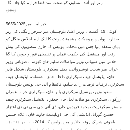
بہتر اور آئندہ نسلوں کو صحت مند فضا فراہم کیا جائے گا۔-
﴾﴿﴾﴿﴾﴿
خبرنامہ نمبر5655/2025
کوئٹہ، 19 اگست ۔ وزیر اعلیٰ بلوچستان میر سرفراز بگٹی کی زیر
صدارت پولیس پروجیکٹ مینجمنٹ یونٹ کا ایک اہم اجلاس منگل کو
یہاں منعقد ہوا جس میں محکمہ پولیس کے جاری منصوبوں کی پیش
رفت اور مستقبل کی حکمت عملی پر تفصیلی غور و خوض کیا گیا
اجلاس میں صوبائی وزیر مواصلات سلیم خان کھوسہ، صوبائی وزیر
خزانہ میر شعیب نوشیروانی، چیف سیکرٹری بلوچستان شکیل قادر
خان، ایڈیشنل چیف سیکرٹری داخلہ حمزہ شفقات، ایڈیشنل چیف
سیکرٹری ترقیات ترقیات زاہد سلیم، قائمقام آئی جی پولیس بلوچستان
سعید وزیر، پرنسپل سیکرٹری بابر خان، سیکرٹری خزانہ عمران
زرکون، سیکرٹری مواصلات لعل جان جعفر ، ایڈیشنل سیکرٹری چیف
منسٹر سیکرٹریٹ ،محمد فریدون خان، ڈی آئی جی سی ٹی ڈی اعتزاز
حسین گورایا، ایڈیشنل آئی جی ڈویلپمنٹ جاوید خان ، غلام حسین
باجوئی شریک ہوئے اجلاس میں پولیس کے 2014 سے زیر التواء
ترقیاتی منصوبوں کی تکمیل کے لیے فنڈز کے اجراء کی منظوری