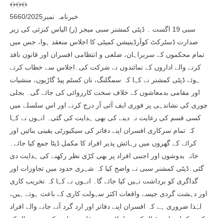
﴾﴿﴾﴿﴾﴿
خبرنامہ نمبر5660/2025
سبی 19 اگست ۔ ڈپٹی کمشنر سبی میجر (ر) الیاس کبزئی کی زیر
صدارت ڈسٹرکٹ کوآرڈینیشن کمیٹی کا اجلاس منعقد ہوا، جس میں
تمام محکموں کے سربراہان، ضلعی و انتظامی افسران اور قانون نافذ
کرنے والے اداروں کے نمائندوں نے شرکت کی۔اجلاس سے خطاب کرتے
ہوئے ڈپٹی کمشنر نے کہا کہ سمگلنگ، نان کسٹم پیڈ گاڑیوں، منشیات
اور مقامی بدمعاشوں کے خلاف سخت کارروائی کی جائے گی۔ بجلی
چوری کی نشاندہی پر فوری ایف آئی آر درج کرنے اور اس سلسلے میں
کسی قسم کی رعایت نہ دینے کی بھی ہدایت کی گئی۔ انہوں نے کہا
کہ تمام سرکاری افسران اپنے دفاتر کی سیکیورٹی یقینی بنائیں اور
کرائے کے گھروں میں رہائش پذیر افراد کا مکمل ڈیٹا جمع کیا جائے۔
خانہ بدوشوں اور اجنبی افراد پر بھی کڑی نظر رکھنے کی ہدایت دی
گئی۔ڈپٹی کمشنر سبی نے واضح کیا کہ شہری حدود میں تجاوزات اور
گداگری کو برداشت نہیں کیا جائے گا۔ انہوں نے کہا کہ تخریب کاری
اور دہشت گردی جیسے واقعات اکثر سہولت کاری کے باعث ہوتے ہیں،
لہٰذا ضروری ہے کہ افسران اپنے دفاتر اور ارد گرد آنے جانے والے افراد