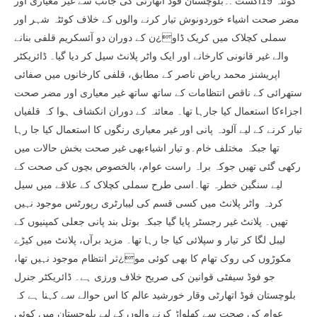
کوئٹہ 19اگست :۔بلوچستان فوڈ اتھارٹی کی جانب سے غیر معیاری اور
مضر صحت اشیاء خوردونوش تیار کرنے والوں کے خلاف کوئٹہ شہر اور
سملی کچلاک میں کریک ڈاو¿ن کے دوران دو آئسکریم قلفی بنانے
والے غیر قانونی کارخانے اور ایک واٹر پلانٹ سیل کر دیا گیا۔ ڈائریکٹر
اپریشنز محمد ریاض ناصر کے مطابق، قلفی کارخانوں میں صفائی
ستھرائی کے ناقص انتظامات کے ساتھ ساتھ غیر معیاری اور مضر صحت
اجزاءکا استعمال کیا جارہا تھا۔ معائنہ کے دوران انکشاف ہوا کہ قلفیاں
تیار کرنے کے لیے آلودہ پانی اور غیر معیاری رنگوں کا استعمال کیا جا رہا
تھا جبکہ مختلف خام۔و تیار اشیاءبھی غیر صحت بخش حالات میں
رکھی گئی تھیں جوکہ براہ راست عوام، بالخصوص بچوں کی صحت کے
لیے سنگین خطرہ تھا۔اسی طرح سملی کچلاک کے علاقے میں سیل
کردہ واٹر پلانٹ میں کسی قسم کی لیبارٹری رپورٹس موجود نہیں
تھیں۔ پلانٹ غیر رجسٹر پایا گیا جبکہ بوتل بند پانی جعلی کمپنیوں کے
لیبل لگا کر تیار و سپلائی کیا جا رہا تھا۔ مزید برآں، پلانٹ میں کیڑے
مکوڑوں کی روک تھام کا بھی کوئی مو¿ثر انتظام موجود نہیں تھا،
جو فوڈ سیفٹی قوانین کی صریح خلاف ورزی ہے۔ ڈائریکٹر جنرل
بلوچستان فوڈ اتھارٹی وقار خورشید عالم کا اس حوالے سے کہنا ہے کہ
عوام کی صحت سے کھلواڑ کرنے والوں کے لیے بلوچستان میں کوئی