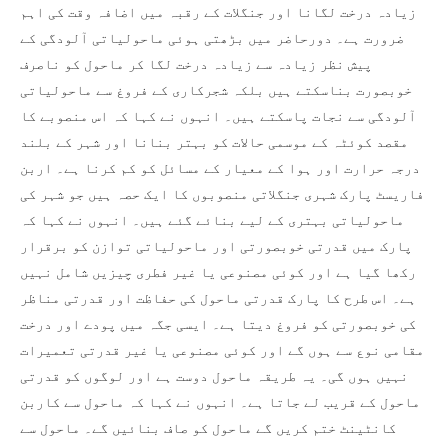
زیادہ درخت لگانا اور جنگلات کے رقبہ میں اضافہ وقت کی اہم
ضرورت ہے۔ دورحاضر میں بڑھتی ہوئی ماحولیاتی آلودگی کے
پیش نظر زیادہ سے زیادہ درخت لگا کر ماحول کو ناصرف
خوبصورت بناسکتے ہیں بلکہ شجرکاری کے فروغ سے ماحولیاتی
آلودگی سے نجات پاسکتے ہیں۔ انہوں نے کہا کہ اس منصوبے کا
مقصد کوئٹہ کے موسمی حالات کو بہتر بنانا اور شہر کے بلند
درجہ حرارت اور ہوا کے معیار کے مسائل کو کم کرنا ہے۔ اربن
فاریسٹ پارک شہری جنگلاتی منصوبوں کا ایک حصہ ہیں جو شہر کی
ماحولیاتی بہتری کے لیے بنائے گئے ہیں۔ انہوں نے کہا کہ
پارک میں قدرتی خوبصورتی اور ماحولیاتی توازن کو برقرار
رکھا گیا ہے اور کوئی مصنوعی یا غیر فطری چیزیں شامل نہیں
ہے۔ اس طرح کا پارک قدرتی ماحول کی حفاظت اور قدرتی مناظر
کی خوبصورتی کو فروغ دیتا ہے۔ ایسی جگہ میں پودے اور درخت
مقامی نوع سے ہوں گے اور کوئی مصنوعی یا غیر قدرتی تعمیرات
نہیں ہوں گی۔ یہ طریقہ ماحول دوست ہے اور لوگوں کو قدرتی
ماحول کے قریب لے جاتا ہے۔ انہوں نے کہا کہ ماحول سے کاربن
کانٹینٹ ختم کریں گے ماحول کو صاف بنائیں گے۔ ماحول سے