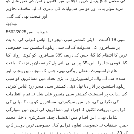
کی مکمل جانچ پڑتال کریں۔اجلاس میں قانون و امن کی صورتحال کو
مزید موثر بنانے اور عوامی سہولیات کی بہتری کے لیے مختلف تجاویز
اور فیصلے بھی کیے گئے۔
﴾﴿﴾﴿﴾﴿
خبرنامہ نمبر5662/2025
سبی 19 اگست ۔ ڈپٹی کمشنر سبی میجر (ر) الیاس کبزئی کی ہدایت
پر مسافروں کی سہولت کے لیے سبی ریلوے اسٹیشن سے خصوصی
ٹرین کا انتظام کیا گیا، جس کے ذریعے 585 مسافروں کو کوئٹہ روانہ کیا
گیا۔قومی شاہراہ این-65 پر بی بی نانی پل کو نقصان پہنچنے کے باعث
عام ٹرانسپورٹ معطل ہوگئی تھی، جس کے نتیجے میں پنجاب اور
سندھ سے آنے والے ٹرانسپورٹروں نے بڑی تعداد میں مسافروں کو سبی
ریلوے اسٹیشن پر اتار دیا تھا۔ ڈپٹی کمشنر سبی میجر (ر) الیاس کبزئی
کی ہدایت پر اسسٹنٹ کمشنر سبی منصور علی شاہ نے تمام انتظامات
کی نگرانی کی، جن میں سیکورٹی، مسافروں کو پینے کے پانی کی
فراہمی، بروقت ٹکٹوں کا اجراء اور مسافروں کی ٹرین میں سوارگی
شامل تھی۔ اس اقدام میں ایڈیشنل چیف سیکریٹری داخلہ محمد
حمزہ شفقات نے خصوصی تعاون فراہم کیا۔ خصوصی ٹرین دوپہر 2 بج
کر 30 منٹ پر سبی ریلوے اسٹیشن سے کوئٹہ کے لیے روانہ ہوئی۔