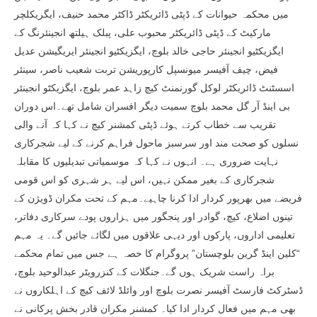
میں محکمہ حیوانات کے ڈپٹی ڈائریکٹر ڈاکٹر محمد حنیف، ایگریکلچر
مارکیٹ کے ڈپٹی ڈائریکٹر محبوب علی، پبلک ہیلتھ انجینئرنگ کے
ایگزیکٹیو انجینئر حاجی خالد بلوچ، ایگزیکٹیو انجینئر ایریگیشن عدیل
فیض، چیف آفیسر میونسپل کارپوریشن تربت شعیب ناصر، سینئر
اسسٹنٹ ڈائریکٹر لوکل گورنمنٹ کیچ زاہد عمر بلوچ، ایگزیکٹو انجینئر
بی اینڈ آر گل محمد بلوچ سمیت دیگر افسران شامل تھے۔اس دوران
تقریب سے خطاب کرتے ہوئے ڈپٹی کمشنر کیچ نے کہا کہ آنے والی
نسلوں کو صحت مند اور سرسبز ماحول فراہم کرنے کے لیے شجرکاری
نہایت ضروری ہے۔ انہوں نے کہا کہ موسمیاتی تبدیلیوں کا مقابلہ
شجرکاری کے بغیر ممکن نہیں، اس لیے ہر شہری کو اس قومی
فریضے میں بھرپور کردار ادا کرنا چاہیے۔مہم کے تحت مکران ڈویژن کے
تینوں اضلاع، کیچ، گوادر اور پنجگور میں ہزاروں پودے سرکاری دفاتر،
تعلیمی اداروں، پارکوں اور دیہی علاقوں میں لگائے جائیں گے۔ یہ مہم
“کلین اینڈ گرین بلوچستان” پروگرام کا حصہ ہے جس میں تمام محکمے
براہ راست شریک ہوں گے۔جنگلات کے کنزرویٹر عبدالوحید بلوچ،
ڈسٹرکٹ فارسٹ آفیسر نصرت بلوچ اور وائلڈ لائف کیچ کے اہلکاروں نے
بھی مہم میں فعال کردار ادا کیا۔ کمشنر مکران قادر بخش پرکانی نے