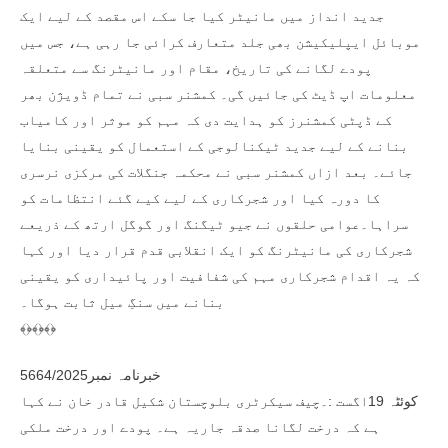
جدید انداز میں مانیٹر کیا جا سکے اس مقصد کے لیے ایک
موبائل ایپلیکیشن بھی جلد متعارف کرائی جا رہی ہے، جس میں
پودے لگانے کی تاریخ، مقام اور مانیٹرنگ سے متعلقہ
معلومات اپ ڈیٹ کی جائیں گی۔ کمشنر سبی نے تمام ڈویژن بھر
کے ڈپٹی کمشنرز کو ہدایت دی کہ مہم کو موثر اور کامیاب
بنانے کے لیے جدید ٹیکنالوجی کے استعمال کو یقینی بنایا
جائے۔ بعد ازاں کمشنر سبی نے محکمہ جنگلات کی مرکزی نرسری
کا دورہ کیا اور شجرکاری کے لیے کیے گئے انتظامات کو
سراہا۔عوامی حلقوں نے جیو ٹیگنگ اور گوگل ارتھ کے ذریعے
شجرکاری کی مانیٹرنگ کو ایک انقلابی قدم قرار دیا اور کہا
کہ یہ اقدام شجرکاری مہم کی شفافیت اور پائیداری کو یقینی
بنانے میں سنگِ میل ثابت ہوگا۔
﴾﴿﴾﴿﴾﴿
خبرنامہ نمبر5664/2025
کوئٹہ 19اگست :۔چیف سیکرٹری بلوچستان شکیل قادر خان نے کہا
ہے کہ درخت لگانا صدقہ جاریہ ہے۔ پودے اور درخت ملکی