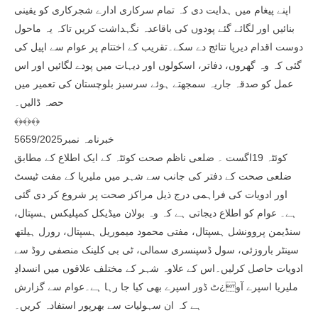
اپنے پیغام میں ہدایت دی کہ تمام سرکاری ادارے شجرکاری کو یقینی
بنائیں اور لگائے گئے پودوں کی باقاعدہ نگہداشت کریں تاکہ یہ ماحول
دوست اقدام دیرپا نتائج دے سکے۔تقریب کے اختتام پر عوام سے اپیل کی
گئی کہ وہ گھروں، دفاتر، اسکولوں اور دیہات میں پودے لگائیں اور اس
عمل کو صدقہ جاریہ سمجھتے ہوئے سرسبز بلوچستان کی تعمیر میں
حصہ ڈالیں۔
﴾﴿﴾﴿﴾﴿
خبرنامہ نمبر5659/2025
کوئٹہ 19اگست ۔ ضلعی ناظم صحت کوئٹہ کے ایک اطلاع کے مطابق
ضلعی صحت کے دفتر کی جانب سے شہر میں ملیریا کے مفت ٹیسٹ
اور ادویات کی فراہمی درج ذیل مراکز صحت پر شروع کر دی گئی
ہے۔ عوام کو اطلاع دیجاتی ہے کہ وہ بولان میڈیکل کمپلیکس ہسپتال،
سنڈیمن پروونشل ہسپتال، مفتی محمود میموریل ہسپتال، رورل ہیلتھ
سینٹر باروزئی، سول ڈسپنسری سمالی، ٹی بی کلینک منصفی روڈ سے
ادویات حاصل کرلیں۔اس کے علاوہ شہر کے مختلف علاقوں میں انسدادِ
ملیریا اسپرے آو¿ٹ ڈور اسپرے بھی کیا جا رہا ہے۔عوام سے گزارش
ہے کہ ان سہولیات سے بھرپور استفادہ کریں۔