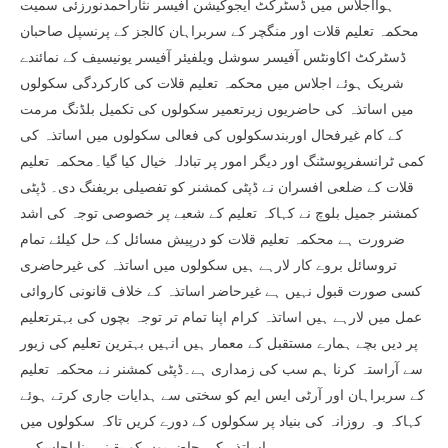
ہوااجلاس میں ڈسٹرکٹ ایجوکیشن آفیسر نثاراحمدنورزئی سمیت
محکمہ تعلیم قلات اور منگچر کے سربراہان کالجز کے پرنسپل صاحبان
ڈسٹرکٹ اکاونٹس آفیسر سوشل ویلفیئر آفیسر یونیسیف کے نمائندے
شریک ہوئے اجلاس میں محکمہ تعلیم قلات کی کارکردگی سکولوں
میں اساتذہ کی حاضریوں زیرتعمیر سکولوں کی تکمیل بلڈنگ مرمت
کے کام غیرفحال اوربندسکولوں کی فعالی سکولوں میں اساتذہ کی
کمی ٹرانسفرپوسٹنگ اور دیگر امور پر تبادلہ خیال کیا گیا۔محکمہ تعلیم
قلات کے ضلعی افسران نے ڈپٹی کمشنر کو تفصیلی بریفنگ دی۔ ڈپٹی
کمشنر جمیل بلوچ نے کہاکہ تعلیم کے شعبے پر خصوصی توجہ کی اشد
ضرورت ہے محکمہ تعلیم قلات کو درپیش مسائل کے حل کیلئے تمام
تروسائل بروے کار لارہے ہیں سکولوں میں اساتذہ کی غیرحاضری
کسی صورت قبول نہیں ہے غیرحاضر اساتذہ کے خلاف قانونی کاروائی
عمل میں لارہے ہیں اساتذہ کرام اپنا تمام تر توجہ بچوں کی بہترتعلیم
پر دیں بچے ہمارے مستقبل کے معمار ہیں انہیں بہترین تعلیم کی زیور
سے آراستہ کرنا ہم سب کی زمداری ہے۔ڈپٹی کمشنر نے محکمہ تعلیم
کے سربراہان اور آرٹی ایس ایم کو سختی سے ہدایات جاری کرتے ہوئے
کہاکہ وہ روزانہ کی بنیاد پر سکولوں کے دورے کریں تاکہ سکولوں میں
اساتذہ کی حاضریوں کو یقینی بنایاجاسکے۔