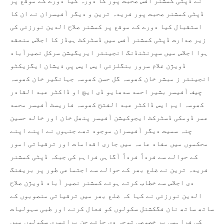
نے ڈپٹی کمشنر آفس صحبت پور کا دورہ کیا دورے کے موقع پر
ڈپٹی کمشنر صحبت پور فریدہ ترین و دیگر آفیسران نے ان کا
استقبال کیا دورے کے موقع پر کمشنر صلاح الدین نورزئی کی
زیر صدارت ڈپٹی کمشنر آفس میں ڈسٹرکٹ ہیڈز کا اجلاس منعقد
ہوا اجلاس میں سپرنٹنڈنگ انجینئر ایریگیشن سرکل نصیرآباد
ڈویژن غلام سرور بنگلزئی ایس ایس پی ذیشان ایگزیکٹو
انجینئر ز مبشر خان کھوسہ گل حسن کھوسہ جہانگیر خان کھوسہ
چیف آفیسر بشیر احمد سدھایو ڈی ایچ او ڈاکٹر عبد القادر
کھوسہ ایم ایس ڈاکٹر عبد الفتح کھوسہ فاریسٹ آفیسر محمد
عمر ڈومکی ڈسٹرکٹ ایجوکیشن آفیسر پنھل خان اور خالد حسین
چنہ سمیت دیگر آفیسران موجود تھے جنہوں نے اپنے اپنے
محکموں میں مفاد عامہ میں جاری اقدامات اور ترقیاتی امور
کے حوالے سے فرداً فرداً آگاہی فراہم کی جبکہ ڈپٹی کمشنر
فریدہ ترین نے ضلع بھر کے حوالے سے اجتماعی طور پر بریفنگ
دی اجلاس سے خطاب کرتے ہوئے کمشنر نصیر آباد ڈویژن صلاح
الدین نورزئی نے کہا کہ ضلع بھر میں ترقیاتی منصوبوں کے
ساتھ ساتھ نان فگکشنل سکولوں کو فعال کرنے اور طبی سہولیات
کی فراہمی پر خصوصی توجہ دی جائے جن پرائمری سکولوں میں