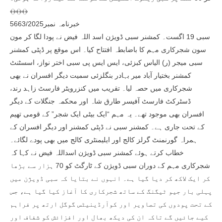
﴾﴿﴾﴿﴾﴿
خبرنامہ نمبر5663/2025
سبی 19 اگست۔ کمشنر سبی ڈویژن اسد اللہ فیض نے پودا لگا کر مون
سون شجرکاری مہم کا باضابطہ افتتاح کیا۔ اس موقع پر ڈپٹی کمشنر
سبی میجر (ر) الیاس کبزئی، ایس ایس پی سبی اختر نواز، اسسٹنٹ
کمشنر بختیار آباد میر بہادر بنگلزئی سمیت دیگر افسران نے بھی
شجرکاری میں حصہ لیا۔ تقریب میں کنزرویٹر فارسٹ زاہد رند،
ڈسٹرکٹ فارسٹ آفیسر طارق شاہ اور محکمہ جنگلات کے دیگر
افسران بھی موجود تھے۔ یہ مہم “ایک بیٹی ایک شجر” کے قومی تھیم
کے تحت جاری ہے۔ کمشنر سبی نے ڈپٹی کمشنر اور دیگر افسران کے
ہمراہ گورنمنٹ گرلز کالج اور ایلیمنٹری کالج میں بھی پودے لگائے۔
خطاب کرتے ہوئے کمشنر سبی ڈویژن اسداللہ فیض نے کہا کہ
شجرکاری مہم کے دوران سبی ڈویژن کے ٹارگٹ کو 70 ہزار سے بڑھا
کر ایک لاکھ کر دیا گیا ہے۔ انہوں نے بتایا کہ سبی ڈویژن میں
پہلی بار جیو ٹیگنگ کے ساتھ شجرکاری کا آغاز کیا گیا ہے، جس
کے تحت پودوں کی تصاویر اور کوآرڈینیٹس گوگل ارتھ پر فراہم
کیے جائیں گے تاکہ ان کی دیکھ بھال اور افزائش کو شفاف اور