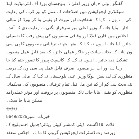
گفتگو ہوئی جہاں وزیر اعلیٰ نے بلوچستان بورڈ آف انٹرمیڈیٹ اینڈ
سیکنڈری ایجوکیشن میں اصلاحات کے عمل کو تیز کرنے کی ہدایت
کی۔ انہوں نے کہا کہ شفافیت اور میرٹ کو یقینی بنا کر بورڈ کو مثالی
ادارہ بنایا جائے گا وزیر اعلیٰ میر سرفراز بگٹی نے ہدایت دی کہ آئندہ
اجلاس میں فارن فنڈڈ اور وفاقی منصوبوں کی پیش رفت کا تفصیلی
جائزہ لیا جائے انہوں نے کہا کہ بیٹھے بٹھائے ترقیاتی منصوبوں کا پی سی
ون بنانے کے بجائے سائٹ پر جاکر عملی جائزے کے بعد قابلِ عمل منصوبے
تشکیل دیے جائیں۔ انہوں نے کہا کہ کانسپٹ پیپرز کا تصور ختم کیا جا
رہا ہے اور اب ہر منصوبہ صرف قابلِ عمل پی سی ون کے ذریعے
منظوری کے لیے پیش ہوگا وزیر اعلیٰ بلوچستان نے کہا کہ مالی سال کے
نئے بجٹ سے کم از کم تین ماہ قبل تمام ترقیاتی منصوبوں کی محکمانہ
منظوری کو یقینی بنایا جائے تاکہ منصوبوں پر بروقت اور موثر عملدرآمد
ممکن بنایا جا سکے۔
﴾﴿﴾﴿﴾﴿
خبرنامہ نمبر5649/2025
قلات. 19اگست۔ڈپٹی کمشنر کیپٹن ریٹائرڈجمیل احمدبلوچ کے
زیرصدارت ڈسٹرکٹ ایجوکیشن گروپ کا ماہانہ اجلاس منعقد