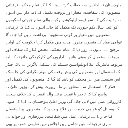
بلوچستان نے اجلاس سے خطاب کرتے ہوئے کہا کہ تمام محکمے ترقیاتی
منصوبوں کی شفافیت، معیار اور بروقت تکمیل کے ذمہ دار ہیں انہوں
نے ہدایت کی کہ سو فیصد ایلوکیشن رکھنے والی تمام چھوٹی اسکیموں
کو آئندہ سال یکم جنوری تک مکمل کیا جائے انہوں نے کہا کہ ترقیاتی
منصوبوں میں معیار پر کوئی سمجھوتہ برداشت نہیں کیا جائے گا
عوامی مفاد کے منصوبے مقررہ مدت میں مکمل کرنا حکومت کی اولین
ترجیح ہے انہوں نے زور دیا کہ تمام محکمے مختص فنڈز کے شفاف اور
بروقت استعمال کو یقینی بنائیں۔ اداروں کی کارکردگی جانچنے کے لیے
مربوط مانیٹرنگ اینڈ ایویلیوایشن سسٹم کی تشکیل ناگزیر ہے تاکہ فنڈز
کے استعمال اور منصوبوں کی پیش رفت کی موثر نگرانی کی جا سکے
اس سلسلے میں ہر محکمے کو پابند کیا گیا کہ منصوبوں کی تکمیل اور
فنڈز کے استعمال سے متعلق ہر ماہ رپورٹ پیش کرے وزیر اعلیٰ نے
واضح کیا کہ تاخیر یا غفلت برتنے والے افسران کے خلاف سخت
کارروائی عمل میں لائی جائے گی وزیر اعلیٰ بلوچستان نے کہا کہ صوبے
کے وسائل کو عوامی خدمت اور فلاح و بہبود کے منصوبوں پر استعمال
کیا جا رہا ہے ترقیاتی عمل میں شفافیت، تیزرفتاری اور جوابدہی
ہماری ترجیحات میں شامل ہیں اجلاس میں تعلیمی شعبے پر بھی