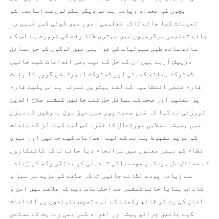
بچوں کی تعداد زیادہ ہے تو دیگر سکولوں سے اساتذہ کو
تعینات کیا جائے تاکہ تعلیمی امور میں کوئی کسر نہیں رہ
جائے تعلیمی سرگرمیوں میں بہتری لانا وقت کی ضرورت ہے اس کے
ساتھ ساتھ طبی سہولیات کی فراہمی میں لوگوں کو جو مسائل
درپیش آرہے ہیں ان کے حل کے لیے بھی اقدامات کیے جائیں
ڈسٹرکٹ ہیلتھ کمیٹی اور ڈسٹرکٹ ایجوکیشن گروپ کا پلیٹ
فارم ضلعی انتظامیہ کے لئے بہترین نمونہ ہے اس پلیٹ فارم
پر تعلیم اور صحت کے مسائل حل کئے جائیں کمشنر صلاح الدین
نورزئی نے کہا کہ ضلع صحبت پور میں مون سون بارشوں کے سیزن
میں ہمیشہ سیلابی صورتحال کا خطرہ اس لیے کینالز کے بندات
کو مزید مضبوط بنانے کے لیے اقدامات کیے جائیں اور نہری
نظام کو بہتر معنوں میں سرانجام دیا جائے تاکہ کاشتکاروں
کے مسائل حل ہوسکیں موسمیاتی تبدیلی کو مدنظر رکھ کر زیادہ
سے زیادہ پودے لگائے جائیں تاکہ علاقے کو مزید سر سبز و
شاداب بنایا جائے کمشنر نے احکامات دیے کہ علاقے میں امن و
امان کی رٹ کو قائم رکھنے کے لیے ٹھوس بنیادوں پر اقدامات
کیے جائیں جرائم پیشہ ور افراد کسی بھی رعایت کے مستحق