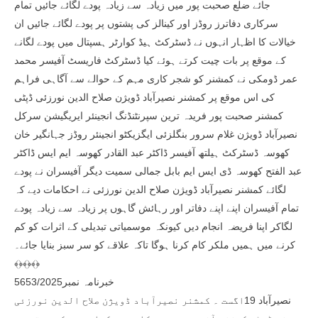
جائے ضلع صحبت پور میں زیادہ سے زیادہ پودے لگائے جائیں تمام
سرکاری دفاترز روڈز اور کینالز کی پشتوں پر پودے لگائے جائیں ان
خیالات کا اظہار انہوں نے ڈسٹرکٹ ہیڈ کوارٹر ہسپتال میں پودے لگانے
کے موقع پر بات چیت کرتے ہوئے کیا ڈسٹرکٹ فاریسٹ آفیسر محمد
عمر ڈومکی نے کمشنر کو شجر کاری مہم کے حوالے سے آگاہی فراہم
کی اس موقع پر کمشنر نصیرآباد ڈویژن صلاح الدین نورزئی ڈپٹی
کمشنر صحبت پور فریدہ ترین سپرنٹنڈنگ انجینئر ایریگیشن سرکل
نصیرآباد ڈویژن غلام سرور بنگلزئی ایگزیکٹو انجینئر روڈز جہانگیر خان
کھوسہ ڈسٹرکٹ ہیلتھ آفیسر ڈاکٹر عبد القادر کھوسہ ایم ایس ڈاکٹر
عبد الفتح کھوسہ ڈی ایس ایم بابل جمالی سمیت دیگر آفیسران نے پودے
لگائے کمشنر نصیرآباد ڈویژن صلاح الدین نورزئی نے احکامات دیے کہ
تمام آفیسران اپنے اپنے دفاتر اور رہائش گاہوں پر زیادہ سے زیادہ پودے
لگاکر اپنا فریضہ انجام دیں کیونکہ موسمیاتی تبدیلی کے اثرات کو کم
کرنے میں ہمیں ملکر کام کرنا ہوگا تاکہ علاقے کو سر سبز بنایا جائے۔
﴾﴿﴾﴿﴾﴿
خبرنامہ نمبر5653/2025
نصیرآباد 19اگست ۔ کمشنر نصیرآباد ڈویژن صلاح الدین نورزئی