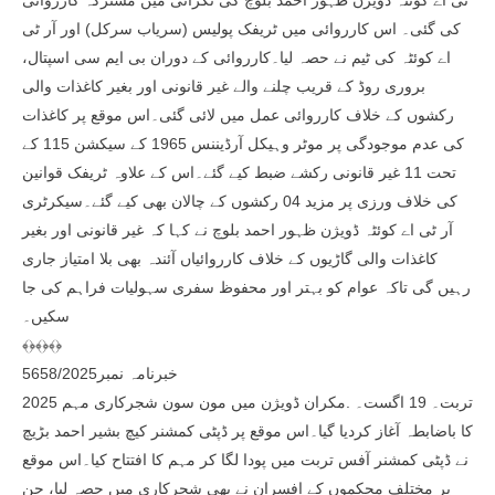
ٹی اے کوئٹہ ڈویژن ظہور احمد بلوچ کی نگرانی میں مشترکہ کارروائی
کی گئی۔ اس کارروائی میں ٹریفک پولیس (سریاب سرکل) اور آر ٹی
اے کوئٹہ کی ٹیم نے حصہ لیا۔کارروائی کے دوران بی ایم سی اسپتال،
بروری روڈ کے قریب چلنے والے غیر قانونی اور بغیر کاغذات والی
رکشوں کے خلاف کارروائی عمل میں لائی گئی۔اس موقع پر کاغذات
کی عدم موجودگی پر موٹر وہیکل آرڈیننس 1965 کے سیکشن 115 کے
تحت 11 غیر قانونی رکشے ضبط کیے گئے۔اس کے علاوہ ٹریفک قوانین
کی خلاف ورزی پر مزید 04 رکشوں کے چالان بھی کیے گئے۔سیکرٹری
آر ٹی اے کوئٹہ ڈویژن ظہور احمد بلوچ نے کہا کہ غیر قانونی اور بغیر
کاغذات والی گاڑیوں کے خلاف کارروائیاں آئندہ بھی بلا امتیاز جاری
رہیں گی تاکہ عوام کو بہتر اور محفوظ سفری سہولیات فراہم کی جا
سکیں۔
﴾﴿﴾﴿﴾﴿
خبرنامہ نمبر5658/2025
تربت۔ 19 اگست۔ .مکران ڈویژن میں مون سون شجرکاری مہم 2025
کا باضابطہ آغاز کردیا گیا۔اس موقع پر ڈپٹی کمشنر کیچ بشیر احمد بڑیچ
نے ڈپٹی کمشنر آفس تربت میں پودا لگا کر مہم کا افتتاح کیا۔اس موقع
پر مختلف محکموں کے افسران نے بھی شجرکاری میں حصہ لیا، جن