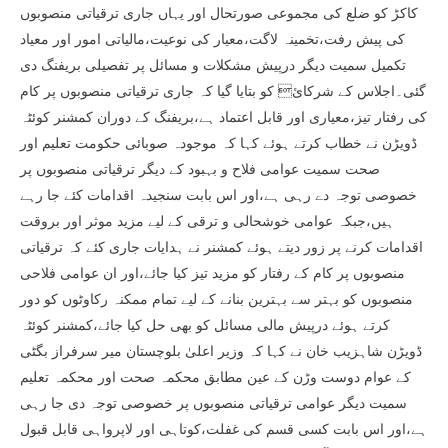
کاکڑ کو ضلع کی مجموعی صورتحال اور یہاں جاری ترقیاتی منصوبوں
کی پیش رفت،تخمینہ لاگت،معیار کی نوعیت،مالیاتی امور اور معیاد
تکمیل سمیت دیگر درپیش مشکلات و مسائل پر تفصیلی بریفنگ دی
گئی۔اجلاس کے شرکائ کو بتایا گیا کہ جاری ترقیاتی منصوبوں پر کام
کی رفتار تیز،معیاری اور قابل اعتماد ہے،بریفنگ کے دوران کمشنر کوئٹہ
ڈویڑن نے خطاب کرتے ہوئے کہا کہ موجودہ صوبائی حکومت تعلیم اور
صحت سمیت عوامی فلاح و بہبود کے دیگر ترقیاتی منصوبوں پر
خصوصی توجہ دے رہی ہے،اور اس بابت سنجیدہ اقدامات کئے جا رہے
ہیں،جبکہ عوامی خوشحالی و ترقی کے لیے مزید موثر اور بروقت
اقدامات کرنے پر زور دیتے ہوئے کمشنر نے ہدایات جاری کئے کہ ترقیاتی
منصوبوں پر کام کے رفتار کو مزید تیز کیا جائے،اور ان عوامی فلاحی
منصوبوں کو بہتر سے بہترین بنانے کے لیے تمام ممکنہ رکاوٹوں کو دور
کرتے ہوئے درپیش مالی مسائل کو بھی حل کیا جائے،کمشنر کوئٹہ
ڈویڑن شاہزیب خان نے کہا کہ وزیر اعلیٰ بلوچستان میر سرفراز بگٹی
کے عوام دوست وڑن کے عین مطابق محکمہ صحت اور محکمہ تعلیم
سمیت دیگر عوامی ترقیاتی منصوبوں پر خصوصی توجہ دی جا رہی
ہے،اور اس بابت کسی قسم کی غفلت،کوتاہی اور لاپرواہی قابل قبول