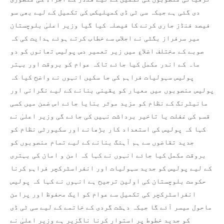
دی گئی ہے جبکہ سی ٹی ڈی کمپلیکس کی تکمیل کے لیے بھی سو
فیصد فنڈز جاری کرنے کا فیصلہ کیا گیا وزیر اعلیٰ بلوچستان
میر سرفراز بگٹی نے اجلاس سے خطاب کرتے ہوئے ہدایت کی کہ
صوبے کے مختلف اضلاع میں زیر تعمیر دس پولیس تھانوں کو دو
ماہ کے اندر مکمل کیا جائے تاکہ عوام کو بروقت اور بہتر
پولیس سہولیات فراہم کی جا سکیں انہوں نے واضح کیا کہ
پولیس منصوبوں میں معیار کو یقینی بنانے کے لیے نگرانی اور
مانیٹرنگ کے نظام کو مزید موثر بنایا جائے اس ضمن میں کسی
قسم کی غفلت یا تاخیر برداشت نہیں کی جائے گی وزیر اعلیٰ نے
کہا کہ پولیس کی استعداد کار بڑھانے اور سکیورٹی نظام کو
جدید تقاضوں سے ہم آہنگ بنانے کے لیے تمام منصوبوں کو
بروقت مکمل کیا جائے انہوں نے کہا کہ امن و امان کی بہتری
کے لیے پولیس کو جدید سہولیات اور انفراسٹرکچر فراہم کرنا
حکومت بلوچستان کی اولین ترجیح ہے انہوں نے کہا کہ پولیس
انفراسٹرکچر کی تکمیل سے عوام کو ایک محفوظ اور پرامن
ماحول میسر آئے گا جبکہ دہشت گردی کے خاتمے کے لیے سی ٹی ڈی
کو جدید خطوط پر استوار کرنا ناگزیر ہے وزیر اعلیٰ نے