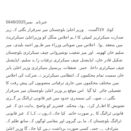
خبرنامہ نمبر5648/2025
کوئٹہ 19اگست ۔ وزیر اعلیٰ بلوچستان میر سرفراز بگٹی کے زیر
صدارت سیکرٹریز کمیٹی کا اہم اجلاس منگل کو وزیراعلیٰ سیکرٹریٹ
میں منعقد ہوا۔ اجلاس میں صوبائی وزراء میر ظہور احمد بلیدی، میر
سلیم خان کھوسہ اور میر شعیب نوشیروانی چیف سیکرٹری بلوچستان
شکیل قادر خان، ایڈیشنل چیف سیکرٹری ترقیات زاہد سلیم، ایڈیشنل
چیف سیکرٹری داخلہ حمزہ شفقات، پرنسپل سیکرٹری وزیر اعلیٰ بابر
خان سمیت تمام محکموں کے انتظامی سیکرٹریز نے شرکت کی اجلاس
میں مختلف محکموں میں جاری ترقیاتی منصوبوں کی پیش رفت کا
تفصیلی جائزہ لیا گیا۔ اس موقع پر وزیر اعلیٰ بلوچستان میر سرفراز
بگٹی نے صوبے کی سمندری حدود میں غیر قانونی ٹرالنگ پر گہری
تشویش کا اظہار کرتے ہوئے محکمہ فشریز کو واضح ہدایت دی کہ غیر
قانونی ٹرالنگ کا ہر صورت خاتمہ کیا جائے انہوں نے کہا کہ غیر قانونی
ٹرالنگ بلوچستان کے ماہی گیروں اور مقامی لوگوں کے ساتھ ظلم کے
مترادف ہے جسے کسی صورت برداشت نہیں کیا جائے گا وزیر اعلیٰ