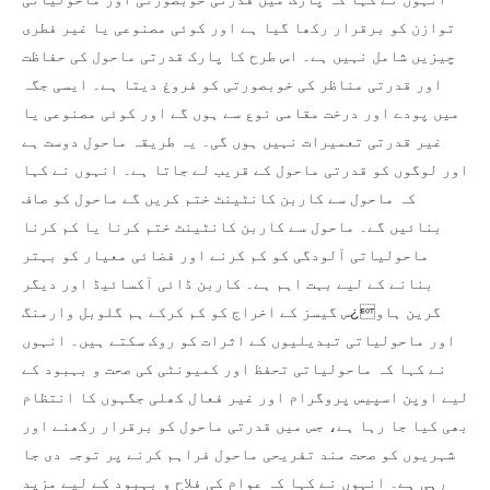
توازن کو برقرار رکھا گیا ہے اور کوئی مصنوعی یا غیر فطری
چیزیں شامل نہیں ہے۔ اس طرح کا پارک قدرتی ماحول کی حفاظت
اور قدرتی مناظر کی خوبصورتی کو فروغ دیتا ہے۔ ایسی جگہ
میں پودے اور درخت مقامی نوع سے ہوں گے اور کوئی مصنوعی یا
غیر قدرتی تعمیرات نہیں ہوں گی۔ یہ طریقہ ماحول دوست ہے
اور لوگوں کو قدرتی ماحول کے قریب لے جاتا ہے۔ انہوں نے کہا
کہ ماحول سے کاربن کانٹینٹ ختم کریں گے ماحول کو صاف
بنائیں گے۔ ماحول سے کاربن کانٹینٹ ختم کرنا یا کم کرنا
ماحولیاتی آلودگی کو کم کرنے اور فضائی معیار کو بہتر
بنانے کے لیے بہت اہم ہے۔ کاربن ڈائی آکسائیڈ اور دیگر
گرین ہاو¿س گیسز کے اخراج کو کم کرکے ہم گلوبل وارمنگ
اور ماحولیاتی تبدیلیوں کے اثرات کو روک سکتے ہیں۔ انہوں
نے کہا کہ ماحولیاتی تحفظ اور کمیونٹی کی صحت و بہبود کے
لیے اوپن اسپیس پروگرام اور غیر فعال کھلی جگہوں کا انتظام
بھی کیا جا رہا ہے، جس میں قدرتی ماحول کو برقرار رکھنے اور
شہریوں کو صحت مند تفریحی ماحول فراہم کرنے پر توجہ دی جا
رہی ہے۔ انہوں نے کہا کہ عوام کی فلاح و بہبود کے لیے مزید