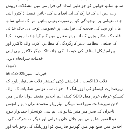
ساتھ ساتھ خواتین کو جو طبی امداد کی فراہمی میں مشکلات درپیش
آرہے ہیں ان کے تدارک کے لیے اقدامات کیے جائیں فیمیل ڈاکٹرز اپنی
جائے تعیناتی پر موجودگی کو ہرصورت یقینی بنائیں اس کے ساتھ ساتھ
ماں اور بچے کی صحت کی فراہمی پر خصوصی توجہ دی جائے غذائی
قلت کے شکار بچوں کے لئے بہتر معنوں میں کام کیا جائے انہوں نے کہا
کہ ضلعی انتظامیہ بہتر کارگردگی کا مظاہرہ کرنے والے ڈاکٹرز اور
پیرامیڈیکل اسٹاف کی حوصلہ کی جائے تاکہ دیگر ڈاکٹرز بھی اپنی
خدمات سرانجام دیں۔
﴾﴿﴾﴿﴾﴿
خبرنامہ نمبر5651/2025
قلات 19اگست ۔ ایڈیشنل ڈپٹی کمشنر قلات شاہنواز بلوچ کے
زیرصدارت کیسکو کی اووربلنگ کے حوالے سے عوامی شکایات کے ازالے
کیلئے اہم اجلاس منعقد ہوا۔اجلاس میں SDO کیسکو عرفان عزیز مغل
لائن سپرنٹنڈنٹ منیراحمد مینگل میٹرریڈر محمدعمران دہوار انجمن
تاجران کے صدر میر منیر شاہوانی ایم سی کونسلر احمدنواز بلوچ
عبدالغفور شاہوانی میر جلال خان پندرانی اور دیگر نے شرکت کی۔
اجلاس میں ضلع بھر میں گھریلو صارفین کو اووربلنگ کی وجوہات اور