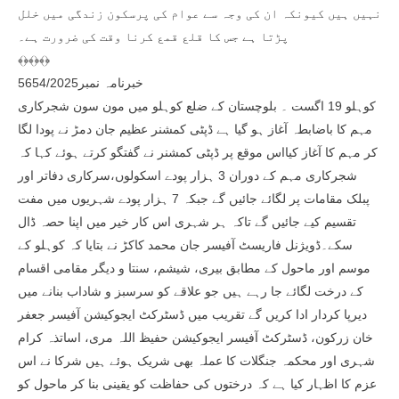
نہیں ہیں کیونکہ ان کی وجہ سے عوام کی پرسکون زندگی میں خلل
پڑتا ہے جس کا قلع قمع کرنا وقت کی ضرورت ہے۔
﴾﴿﴾﴿﴾﴿
خبرنامہ نمبر5654/2025
کوہلو 19 اگست ۔ بلوچستان کے ضلع کوہلو میں مون سون شجرکاری
مہم کا باضابطہ آغاز ہو گیا ہے ڈپٹی کمشنر عظیم جان دمڑ نے پودا لگا
کر مہم کا آغاز کیااس موقع پر ڈپٹی کمشنر نے گفتگو کرتے ہوئے کہا کہ
شجرکاری مہم کے دوران 3 ہزار پودے اسکولوں،سرکاری دفاتر اور
پبلک مقامات پر لگائے جائیں گے جبکہ 7 ہزار پودے شہریوں میں مفت
تقسیم کیے جائیں گے تاکہ ہر شہری اس کار خیر میں اپنا حصہ ڈال
سکے۔ڈویژنل فاریسٹ آفیسر جان محمد کاکڑ نے بتایا کہ کوہلو کے
موسم اور ماحول کے مطابق بیری، شیشم، سنتا و دیگر مقامی اقسام
کے درخت لگائے جا رہے ہیں جو علاقے کو سرسبز و شاداب بنانے میں
دیرپا کردار ادا کریں گے تقریب میں ڈسٹرکٹ ایجوکیشن آفیسر جعفر
خان زرکون، ڈسٹرکٹ آفیسر ایجوکیشن حفیظ اللہ مری، اساتذہ کرام
شہری اور محکمہ جنگلات کا عملہ بھی شریک ہوئے ہیں شرکا نے اس
عزم کا اظہار کیا ہے کہ درختوں کی حفاظت کو یقینی بنا کر ماحول کو