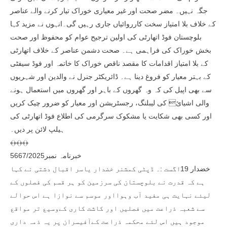
جگہ نہیں۔ مضر صحت اور غیر معیاری خوراک تیار کرنے والے عناصر
کے خلاف بلا امتیاز سخت کارروائیاں جاری رہیں گی۔انہوں نے مزید کہا
بلوچستان فوڈ اتھارٹی کی اولین ترجیح عوام کو محفوظ اور صحت
بخش خوراک کی فراہمی ہے۔ صحت دشمن عناصر کے خلاف اتھارٹی
کے بلا امتیاز اقدامات کا مقصد ناقص خوراک کا خاتمہ اور فوڈ سیفٹی
کے بہتر معیار کو فروغ دینا ہے۔ ڈائریکٹر جنرل نے والدین اور شہریوں
سے بھی اپیل کی کہ وہ گھروں کے باہر اور گھروں میں استعمال ہونے
والی اشیائ کی لیبلنگ، رجسٹریشن اور معیار کو ضرور چیک کریں
اور کسی بھی شکایت یا مشکوک سرگرمی کی اطلاع فوڈ اتھارٹی کی
ہیلپ لائن پر دیں۔
﴾﴿﴾﴿﴾﴿
خبرنامہ نمبر5667/2025
خضدار 19اگست :۔ ڈپٹی کمشنر خضدار یاسر اقبال دشتی نے کہا
ہے کہ قدرت نے بلوچستان کی سرزمین کو ہر قسم کی فصلوں کے
لیئے نہایت ہی مفید آب وہوااور موسم سے نوازا ہے اس حوالے
سے شعبہ ذراعت میں فصلیں اور کاشت کاری کےوسیع تر مواقع
موجود ہیں اس لئے محکمہ ذراعت کےآفیسران پر یہ ذمہ داری