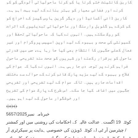
کاربن کانٹینٹ ختم کرنا یا کم کرنا ماحولیاتی آلودگی کو کم
کرنے اور فضائی معیار کو بہتر بنانے کے لیے بہت اہم ہے۔
کاربن ڈائی آکسائیڈ اور دیگر گرین ہاوس گیسز کے اخراج کو
کم کرکے ہم گلوبل وارمنگ اور ماحولیاتی تبدیلیوں کے اثرات
کو روک سکتے ہیں۔ انہوں نے کہا کہ ماحولیاتی تحفظ اور
کمیونٹی کی صحت و بہبود کے لیے اوپن اسپیس پروگرام اور غیر
فعال کھلی جگہوں کا انتظام بھی کیا جا رہا ہے، جس میں قدرتی
ماحول کو برقرار رکھنے اور شہریوں کو صحت مند تفریحی ماحول
فراہم کرنے پر توجہ دی جا رہی ہے۔ انہوں نے کہا کہ عوام کی
فلاح و بہبود کے لیے مزید پارک قائم کرنے کے حوالے سے مختلف
اقدامات جاری ہیں۔ تاکہ عوام کے لیے تفریحی اور تفریحی
جگہوں میں اضافہ کیا جا سکے۔ اس طرح کے پارک عوام کی تفریح
اور خوشگوار ماحول کے لیے اہم ہیں۔
﴾﴿﴾﴿﴾﴿
خبرنامہ نمبر5657/2025
کوئٹہ 19 اگست۔ عدالت عالیہ کے احکامات کی روشنی میں اور کمشنر
/ چیئرمین آر ٹی اے کوئٹہ ڈویژن کی خصوصی ہدایت پر سیکرٹری آر