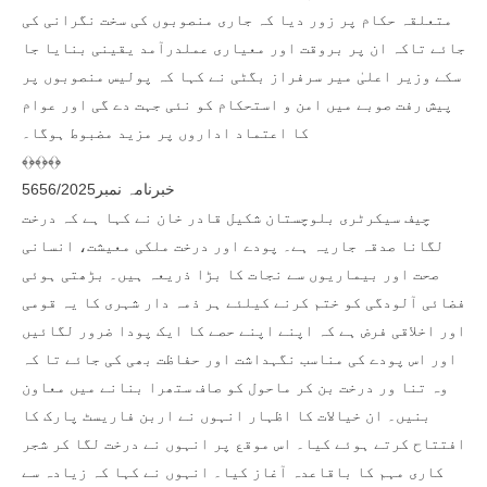
متعلقہ حکام پر زور دیا کہ جاری منصوبوں کی سخت نگرانی کی
جائے تاکہ ان پر بروقت اور معیاری عملدرآمد یقینی بنایا جا
سکے وزیر اعلیٰ میر سرفراز بگٹی نے کہا کہ پولیس منصوبوں پر
پیش رفت صوبے میں امن و استحکام کو نئی جہت دے گی اور عوام
کا اعتماد اداروں پر مزید مضبوط ہوگا۔
﴾﴿﴾﴿﴾﴿
خبرنامہ نمبر5656/2025
چیف سیکرٹری بلوچستان شکیل قادر خان نے کہا ہے کہ درخت
لگانا صدقہ جاریہ ہے۔ پودے اور درخت ملکی معیشت، انسانی
صحت اور بیماریوں سے نجات کا بڑا ذریعہ ہیں۔ بڑھتی ہوئی
فضائی آلودگی کو ختم کرنے کیلئے ہر ذمہ دار شہری کا یہ قومی
اور اخلاقی فرض ہے کہ اپنے اپنے حصے کا ایک پودا ضرور لگائیں
اور اس پودے کی مناسب نگہداشت اور حفاظت بھی کی جائے تا کہ
وہ تنا ور درخت بن کر ماحول کو صاف ستھرا بنانے میں معاون
بنیں۔ ان خیالات کا اظہار انہوں نے اربن فاریسٹ پارک کا
افتتاح کرتے ہوئے کیا۔ اس موقع پر انہوں نے درخت لگا کر شجر
کاری مہم کا باقاعدہ آغاز کیا۔ انہوں نے کہا کہ زیادہ سے