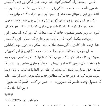
نہیں ہے،بعد آزاں کمشنر کوئٹہ شاہزیب خان کاکڑ اور ڈپٹی کمشنر
منصور قاضی نے ضلعی ہیڈ کوارٹر ہسپتال کا دورہ کیا جہاں انہوں نے
انتظامی اور ہسپتال سے متعلق امور اور شعبہ جات کا تفصیلی معائنہ
کیا اور اس دوران مریضوں کو درپیش مسائل بھی سنے،جسے فوری
طور پر حل کرنے کے احکامات بھی جاری کئے گئے،جبکہ اس دوران
انہوں نے زیر تعمیر منصوبہ جات کا بھی معائنہ کیا،اور کام کے معیار اور
بروقت مکمل کرنے کے ہدایات بھی جاری کیے،علاوہ ازیں کمشنر
شاہزیب خان کاکڑ نے گورنمنٹ ماڈل ہائی سکول کا دورہ بھی کیا،اور
وہاں موجود مختلف شعبہ جات سمیت جدید لائبریری اور کمپیوٹر
سیکشن کا معائنہ کرنے کے دوران انکا کہنا تھا کہ تعلیم کسی بھی قوم
یا معاشرے کی ترقی کا ضامن ہوتا ہے،جبکہ معیاری تعلیم ہر انسان کا
بنیادی حق ہوتا ہے،انہوں نے مشترکہ طور پر اقدامات کرنے پر زور دیتے
ہوئے مزید کہا کہ دور جدید کے مطابق جدید ٹیکنالوجی سے آراستہ علم
کا حصول وقت حاضر کی ضرورت ہے۔جس پر کسی قسم کا سمجھوتہ
نہیں کیا جائے گا۔
﴾﴿﴾﴿﴾﴿
خبرنامہ نمبر5666/2025