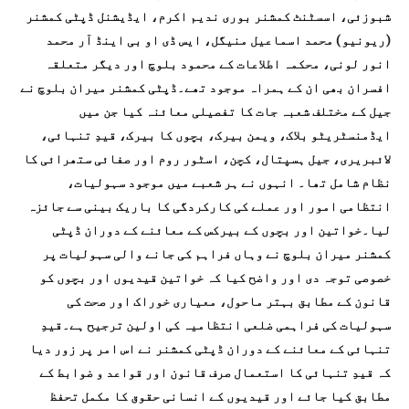
شبوزئی، اسسٹنٹ کمشنر بوری ندیم اکرم، ایڈیشنل ڈپٹی کمشنر
(ریونیو) محمد اسماعیل منیگل، ایس ڈی او بی اینڈ آر محمد
انور لونی، محکمہ اطلاعات کے محمود بلوچ اور دیگر متعلقہ
افسران بھی ان کے ہمراہ موجود تھے۔ڈپٹی کمشنر میران بلوچ نے
جیل کے مختلف شعبہ جات کا تفصیلی معائنہ کیا جن میں
ایڈمنسٹریٹو بلاک، ویمن بیرک، بچوں کا بیرک، قیدِ تنہائی،
لائبریری، جیل ہسپتال، کچن، اسٹور روم اور صفائی ستھرائی کا
نظام شامل تھا۔ انہوں نے ہر شعبے میں موجود سہولیات،
انتظامی امور اور عملے کی کارکردگی کا باریک بینی سے جائزہ
لیا۔خواتین اور بچوں کے بیرکس کے معائنے کے دوران ڈپٹی
کمشنر میران بلوچ نے وہاں فراہم کی جانے والی سہولیات پر
خصوصی توجہ دی اور واضح کیا کہ خواتین قیدیوں اور بچوں کو
قانون کے مطابق بہتر ماحول، معیاری خوراک اور صحت کی
سہولیات کی فراہمی ضلعی انتظامیہ کی اولین ترجیح ہے۔قیدِ
تنہائی کے معائنے کے دوران ڈپٹی کمشنر نے اس امر پر زور دیا
کہ قیدِ تنہائی کا استعمال صرف قانون اور قواعد و ضوابط کے
مطابق کیا جائے اور قیدیوں کے انسانی حقوق کا مکمل تحفظ