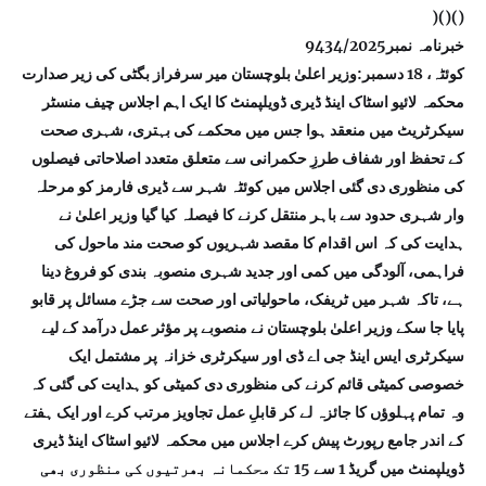
)()()
خبرنامہ نمبر9434/2025
کوئٹہ، 18 دسمبر:وزیر اعلیٰ بلوچستان میر سرفراز بگٹی کی زیر صدارت
محکمہ لائیو اسٹاک اینڈ ڈیری ڈویلپمنٹ کا ایک اہم اجلاس چیف منسٹر
سیکرٹریٹ میں منعقد ہوا جس میں محکمے کی بہتری، شہری صحت
کے تحفظ اور شفاف طرزِ حکمرانی سے متعلق متعدد اصلاحاتی فیصلوں
کی منظوری دی گئی اجلاس میں کوئٹہ شہر سے ڈیری فارمز کو مرحلہ
وار شہری حدود سے باہر منتقل کرنے کا فیصلہ کیا گیا وزیر اعلیٰ نے
ہدایت کی کہ اس اقدام کا مقصد شہریوں کو صحت مند ماحول کی
فراہمی، آلودگی میں کمی اور جدید شہری منصوبہ بندی کو فروغ دینا
ہے، تاکہ شہر میں ٹریفک، ماحولیاتی اور صحت سے جڑے مسائل پر قابو
پایا جا سکے وزیر اعلیٰ بلوچستان نے منصوبے پر مؤثر عمل درآمد کے لیے
سیکرٹری ایس اینڈ جی اے ڈی اور سیکرٹری خزانہ پر مشتمل ایک
خصوصی کمیٹی قائم کرنے کی منظوری دی کمیٹی کو ہدایت کی گئی کہ
وہ تمام پہلوؤں کا جائزہ لے کر قابلِ عمل تجاویز مرتب کرے اور ایک ہفتے
کے اندر جامع رپورٹ پیش کرے اجلاس میں محکمہ لائیو اسٹاک اینڈ ڈیری
ڈویلپمنٹ میں گریڈ 1 سے 15 تک محکمانہ بھرتیوں کی منظوری بھی