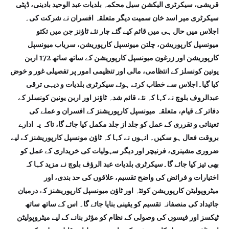
قریشی، سیکرٹری الیکشن سیل محکمہ بلدیات عبد الوحید بادینی، ڈپٹی
سیکرٹری میر اسد خان سمیت دیگر متعلقہ افسران نے شرکت کی۔
اجلاس میں حال ہی میں قائم کیے گئے چار نئے ٹاؤنز جن میں تکتو
میونسپل کارپوریشن، چلتن میونسپل کارپوریشن، سریاب میونسپل
کارپوریشن اور زرغون میونسپل کارپوریشن کے ساتھ ساتھ 172 اربن
یونین کونسلز کے انتظامی، مالی اور تنظیمی امور پر تفصیلی غور و خوض
کیا گیا۔اجلاس سے خطاب کرتے ہوئے سیکرٹری بلدیات و دیہی ترقی
عبدالروف بلوچ نے کہا کہ نئے قائم شدہ ٹاؤنز اور اربن یونین کونسلز کے
دفاتر کے قیام، متعلقہ میونسپل کارپوریشنز کے افسران و عملے کی
تعیناتی و تقرری کے عمل کو جلد از جلد مکمل کیا جائے گا، تاکہ یہ ادارے
بروقت فعال ہو سکیں۔ انہوں نے کہا کہ ٹاؤن مونسپل کارپوریشنز کے لیے
ضروری مشینری، فرنیچر اور دیگر سہولیات کی خریداری کے عمل کو
بھی تیز کیا جائے گا۔سیکرٹری بلدیات عبد الرؤف بلوچ نے مزید کہا کہ
اختیارات و فرائض کی واضح تقسیم، علاقوں کی حد بندی، اور
میٹروپولیٹن کارپوریشن کوئٹہ اور ٹاؤن میونسپل کارپوریشنز کے درمیان
جائیداد کی منصفانہ تقسیم کو یقینی بنایا جائے گا۔ اس کے ساتھ ساتھ
ٹیکسز اور فیسوں کی وصولی کے نظام کو مؤثر بنانے کے لیے میٹروپولیٹن