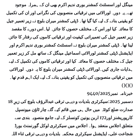
مینگل اور اسسٹنٹ کمشنر بوری ندیم اکرم بھی ان کے ہمراہ موجود
تھے۔یہ دورہ لورالائی میں ترقیاتی منصوبوں کی نگرانی اور ان کی تکمیل
کو یقینی بنانے کے لیے کیا گیا تھا۔ ڈپٹی کمشنر میران بلوچ نے زیر تعمیر جیل
کا معائنہ کیا اور اس کے مختلف حصوں کا جائزہ لیا۔اس دورے کا مقصد
زیر تعمیر جیل کی تعمیراتی کیفیت اور ترقیاتی کاموں کی رفتار کا جائزہ
لینا تھا۔ ڈپٹی کمشنر میران بلوچ نے اسسٹنٹ کمشنر بوری ندیم اکرم اور
ایڈیشنل ڈپٹی کمشنر لورالائی اسماعیل مینگل کے ساتھ مل کر زیر تعمیر
جیل کے مختلف حصوں کا معائنہ کیا اور ترقیاتی کاموں کی تکمیل کے لیے
ہدایات جاری کیں۔لورالائی ڈپٹی کمشنر میران بلوچ کا یہ دورہ لورالائی
میں ترقیاتی منصوبوں کی تکمیل کو یقینی بنانے کے لیے ایک اہم قدم تھا۔
()()()
خبرنامہ نمبر9440/2025
18 دسمبر 2025:سیکرٹری بلدیات و دیہی ترقی عبدالرؤف بلوچ کی زیرِ
صدارت ضلع کوئٹہ میں حال ہی میں قائم کیے گئے چار ٹاؤن میونسپل
کارپوریشنز اور172 اربن یونین کونسلز کے لیے جامع منصوبہ بندی سے
متعلق اجلاس منعقد ہوا۔ اجلاس میں سیکرٹری لوکل گورنمنٹ بورڈ
شجاعت علی، ایڈیشنل سیکرٹری محکمہ بلدیات و دیہی ترقی ثناء اللہ