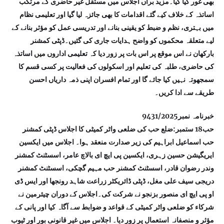
بھی غور کیا گیا۔مزید برآں اجلاس میں مستقل غیر حاضری کے مرتکب
اساتذہ کے خلاف کیے گئے اقدامات کا بھی جائزہ لیا گیا اور تعلیمی نظام
میں بہتری، نظم و ضبط کو یقینی بنانے اور تدریسی عمل کو مؤثر بنانے کے
لیے متعلقہ محکموں کو واضح ہدایات جاری کی گئیں۔ڈپٹی کمشنر
بارکھان نے اس موقع پر اس بات پر زور دیا کہ تعلیمی اداروں میں اساتذہ
کی حاضری، طلبہ کی تعلیم اور اسکولوں کی فعالیت پر کسی قسم کا
سمجھوتہ نہیں کیا جائے گا اور تمام افسران اپنی ذمہ داریاں احسن
طریقے سے ادا کریں۔
خبرنامہ نمبر9431/2025
حب18 ستمبر:ضلع حب کی ضلعی واٹر کمیٹی کا اجلاس ڈپٹی کمشنر
حب اسماعیل ابراہیم کی زیر صدارت منعقد ہوا۔ اجلاس میں ایکسین
ایریگیشن حسین زہری، ایکسین پی ایچ ای بالاچ عامر، اسسٹنٹ کمشنر
وندر رضوان قادر، اسسٹنٹ کمشنر حب مہیم گچکی، اسسٹنٹ کمشنر
دریجی سیف علی مغل، ڈپٹی ڈائریکٹر زراعت شاہد رونجھا اور ایس ڈی
او پی ایچ ای منصور بزنجو نے شرکت کی۔اجلاس کے دوران چیئرمین نے
شرکاء کو ضلعی واٹر کمیٹی کے قواعد و ضوابط سے آگاہ کیا اور پانی کے
مؤثر و منصفانہ استعمال پر زور دیا۔ اجلاس میں غیر قانونی بور اور ٹیوب