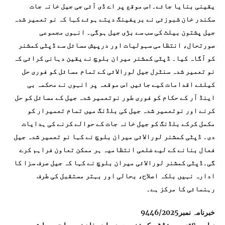
یقینی بنایا جائے۔اس موقع پر اے ڈی آئی جی جیل خانہ جات
سکندر خان شبوزئی نے بریفینگ دیتے ہوئے کہا کہ نو تعمیر شدہ
جیل پشتون بیلٹ کی سب سے بڑی جیل ہوگی۔ انہوں مجموعی
صورتحال، انتظامی سہولیات اور درپیش مسائل سے ڈپٹی کمشنر
کو آگاہ کیا۔ ڈپٹی کمشنر میران بلوچ نے یقین دہانی کرائی کہ
نو تعمیر شدہ سنٹرل جیل لورالائی کے تمام مسائل کو فوری حل
کیلئے اقدامات کیے جائیں اس موقعہ پر انہوں نے محکمہ بی
اینڈ آر کے حکام کو فوری طور نوتعمیر شدہ جیل کے مسائل کو حل
کرنے اور نوتعمیر شدہ جیل کی بلڈنگ میں تمام تعمیرار کو
مکمل کرکے بلڈنگ کو جیل خانہ جات کے حوالے کرنے کی ہدایات
دی۔ ڈپٹی کمشنر لورالائی میران بلوچ نے کہا نو تعمیر شدہ جیل
فعال بنانے کے لیے ضلعی انتظامیہ ہر ممکن تعاون فراہم کرے
گی۔ڈپٹی کمشنر لورالائی میران بلوچ نے کہا کہ جیل صرف سزا کا
ادارہ نہیں بلکہ اصلاح، بحالی اور بہتر مستقبل کی طرف
رہنمائی کا مرکز ہے۔
خبرنامہ نمبر9446/2025