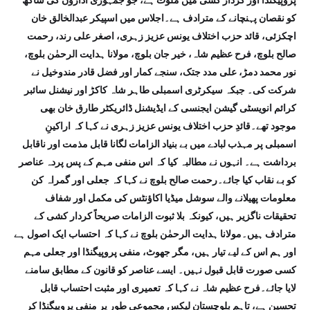
پروپیگنڈا اور کردار کشی میں ملوث ہے، جو جمہوری اداروں کی ساکھ
کو نقصان پہنچانے کے مترادف ہے۔اجلاس میں اسپیکر عبدالخالق خان
اچکزئی، قائد حزب اختلاف یونس عزیز زہری، اصغر علی رند، رحمت
صالح بلوچ، فرح عظیم شاہ، خیر جان بلوچ، مولانا ہدایت الرحمٰن بلوچ،
نور محمد دمڑ، علی مدد جتک، سنجے کمار اور فضل قادر مندوخیل نے
شرکت کی۔ جبکہ سیکرٹری اسمبلی طاہر شاہ کاکڑ اور نیشنل سائبر
کرائم انویسٹی گیشن ایجنسی کے ایڈیشنل ڈائریکٹر طارق خان بھی
موجود تھے۔قائدِ حزب اختلاف یونس عزیز زہری نے کہا کہ اراکینِ
اسمبلی پر مہذب لبادے میں بے بنیاد الزامات لگانا قابل مذمت اور ناقابل
برداشت ہے۔ انہوں نے مطالبہ کیا کہ اس منفی مہم کے پس پردہ عناصر
کو بے نقاب کیا جائے۔رحمت صالح بلوچ نے کہا کہ جعلی اور گمراہ کن
معلومات پھیلانے والے سوشل میڈیا اکاؤنٹس کی مکمل اور شفاف
تحقیقات ناگزیر ہیں، کیونکہ بلا ثبوت الزامات صریحاً کردار کشی کے
مترادف ہیں۔مولانا ہدایت الرحمٰن بلوچ نے کہا کہ احتساب ایک اصول ہے
اور ہم اس کے لیے تیار ہیں، مگر جھوٹ، منفی پروپیگنڈا اور جعلی مہم
کسی صورت قابل قبول نہیں۔ ایسے عناصر کو قانون کے مطابق سامنے
لایا جائے۔فرح عظیم شاہ نے کہا کہ تعمیری اور مثبت احتساب قابل
تحسین ہے، تاہم بلوچستان لیکس مجموعی طور پر منفی پروپیگنڈا کر