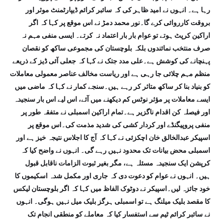
رہا ہے۔ انہوں نے امید ظاہر کی کہ سائبر کرائم ڈیپارٹمنٹ موثر اور
بروقت کارروائی کرے گا۔نور محمد دمڑ نے اس موقع پر کہا کہ اگر
اراکین کرپٹ ہوتے تو عوام بار بار اعتماد نہ کرتے۔ ایسی منفی مہم نہ
صرف منتخب نمائندوں بلکہ بلوچستان کی مجموعی ساکھ کو نقصان
پہنچانے کی کوشش ہے۔علی مدد جتک نے کہا کہ جعلی آئی ڈیز کے ذریعے
منظم مہم چلائی جا رہی ہے اور ریاست مخالف عناصر معمولی معاملات
کو بنیاد بنا کر ساکھ متاثر کر رہے ہیں۔سنجے کمار نے کہا کہ ماضی میں
ایسے معاملات پر مؤثر نوٹس کم دیکھنے میں آئے، اس لیے اس بار سنجیدہ
اور فیصلہ کن اقدام ناگزیر ہے۔تمام اراکین اسمبلی نے متفقہ طور پر
منفی پروپیگنڈے اور کردار کشی کی شدید مذمت کی۔اس موقع پر
اسپیکر عبدالخالق خان اچکزئی نے کہا کہ آج کا اجلاس نتیجہ خیز ہے اور
اسمبلی محض بیانات تک محدود نہیں رہے گی۔ انہوں نے واضح کیا کہ
کرپشن ایک سنجیدہ مسئلہ ہے، مگر بغیر ثبوت الزامات ناقابل قبول
ہیں۔ انہوں نے عوام کو دعوت دی کہ جاری اور مکمل شدہ اسکیموں کا
خود جائزہ لیں۔اسپیکر نے دوٹوک الفاظ میں کہا کہ اگر بلوچستان لیکس
کا مقصد بلیک میلنگ ہے تو اسمبلی ہرگز بلیک میل نہیں ہوگی۔ انہوں
نے سائبر کرائم ٹیم سے استفسار کیا کہ معاملے کو منطقی انجام تک