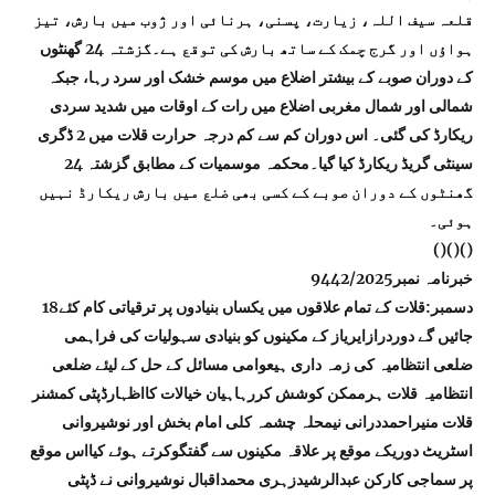
قلعہ سیف اللہ، زیارت، پسنی، ہرنائی اور ژوب میں بارش، تیز
ہواؤں اور گرج چمک کے ساتھ بارش کی توقع ہے۔گزشتہ 24 گھنٹوں
کے دوران صوبے کے بیشتر اضلاع میں موسم خشک اور سرد رہا، جبکہ
شمالی اور شمال مغربی اضلاع میں رات کے اوقات میں شدید سردی
ریکارڈ کی گئی۔ اس دوران کم سے کم درجہ حرارت قلات میں 2 ڈگری
سینٹی گریڈ ریکارڈ کیا گیا۔محکمہ موسمیات کے مطابق گزشتہ 24
گھنٹوں کے دوران صوبے کے کسی بھی ضلع میں بارش ریکارڈ نہیں
ہوئی۔
()()()
خبرنامہ نمبر9442/2025
18دسمبر:قلات کے تمام علاقوں میں یکساں بنیادوں پر ترقیاتی کام کئے
جائیں گے دوردرازایریاز کے مکینوں کو بنیادی سہولیات کی فراہمی
ضلعی انتظامیہ کی زمہ داری ہیعوامی مسائل کے حل کے لیئے ضلعی
انتظامیہ قلات ہرممکن کوشش کررہاہیان خیالات کااظہارڈپٹی کمشنر
قلات منیراحمددرانی نیمحلہ چشمہ کلی امام بخش اور نوشیروانی
اسٹریٹ دوریکے موقع پر علاقہ مکینوں سے گفتگوکرتے ہوئے کیااس موقع
پر سماجی کارکن عبدالرشیدزہری محمداقبال نوشیروانی نے ڈپٹی