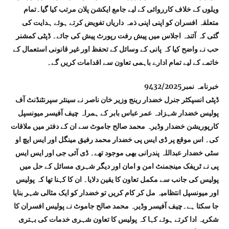
ویلوں کے خلاف کارروائی کے لیے جامع ایکشن پلان مرتب کیا گیا۔تمام
متعلقہ افسران کو اپنی اپنی ذمہ داریاں تفویض کرتے ہوئے ہدایت کی
گئی کہ آئندہ اجلاس میں پیش رفت رپورٹ پیش کی جائے۔ ڈپٹی کمشنر
حب نے واضح کیا کہ پانی کے وسائل کے تحفظ اور غیر قانونی استعمال کے
خاتمے کے لیے تمام ادارے باہمی تعاون سے اقدامات کریں گے۔
خبرنامہ نمبر9432/2025
ڈپٹی انسپکٹر جنرل خضدار رینج وزیر خان ناصر نے سینئر سپرنٹنڈنٹ آف
پولیس خضدار شہزادہ عمر عباس بابر کے ہمراہ چیف آفیسر میونسپل
کارپوریشن خضدار وڈیرہ محمد صالح جاموٹ سے ان کے دفتر میں ملاقات
کی۔ اس موقع پر ڈی ایس پی خضدار محمد رفیق مینگل اور ایس ایچ او
سٹی خضدار عبداللہ پندرانی بھی موجود تھے۔ ڈی آئی جی اور ایس ایس
پی نے ٹریفک مینجمنٹ امن و امان اور دیگر شہری مسائل کے حل میں
پولیس کی جانب سے مکمل تعاون کا یقین دلایا۔ ان کا کہنا تھا کہ پولیس
اور میونسپل انتظامیہ مل کر کام کریں تو خضدار کو ایک مثالی شہر بنایا
جا سکتا ہے۔چیف آفیسر وڈیرہ محمد صالح جاموٹ نے پولیس افسران کا
شکریہ ادا کرتے ہوئے کہا کہ پولیس کا تعاون شہری خدمات کی بہتری