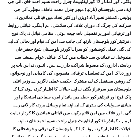
بگٹی، کور کمانڈر 12 کور لیفٹینینٹ جنرل راحت نسیم احمد خان ،آئی جی
ایف سی بلوچستان (نارتھ) میجر جنرل محمد عاطف مجتبٰی،آئی جی
پولیس، کمشنر نصیر آباد ڈویژن اور کثیر تعداد میں قبائلی عمائدین نے
شرکت کی جرگے کے دوران علاقے کی سلامتی، ہم آہنگی، قبائلی روابط
اور ترقیاتی امور پر تفصیلی بات چیت ہوئی۔ مقامی قبائل نے پاک فوج
،فرنٹیئر کور بلوچستان نارتھ کی جانب سے امن کے قیام اور بحالی کے لیے
کی گئی عملی کوششوں کو سراہا گورنر بلوچستان شیخ جعفر خان
مندوخیل نے عمائدین سے خطاب میں کہا کہ قبائلی عوام ہمیشہ سے
ریاستی اداروں کے مضبوط شراکت دار رہے ہیں۔ انہوں نے اس بات پر
زور دیا کہ امن کے تسلسل، ترقیاتی منصوبوں کی کامیابی اور نوجوانوں
کے روشن مستقبل کے لیے مشترکہ حکمت عملی ناگزیر ہے وزیر اعلیٰ
بلوچستان میر سرفراز بگٹی نے اپنے خیالات کا اظہار کرتے ہوئے کہا کہ
پاک فوج اور فرنٹیئر کور خطے میں پائیدار امن، سماجی استحکام اور
بنیادی سہولیات کی بہتری کے لیے اپنے تمام وسائل بروئے کار لاتی رہے
گی۔ اور علاقے میں امن قائم رکھنے میں قبائلی عمائدین کا کردار نہایت
اہم ہے کمانڈر 12 کور لیفٹینینٹ جنرل راحت نسیم احمد خان نے اپنے
خیالات کا اظہار کرتے ہوئے کہا کہ بلوچستان کی ترقی و خوشحالی کا
راستہ امن و اتحاد سے وابستہ ہے ۔ عوام نے دہشت گردوں کے عزائم کو