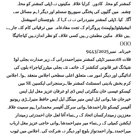
کمشنر کو محلہ کادورہ کرایا علاقہ مکینوں نے ڈپٹی کمشنر کو محلہ
چشمہ میں گلیوں کی پختگی سیوریج سسٹم اور دیگر اہم مسائل سے
آگاہ کیا۔ڈپٹی کمشنر منیردرانی نے نے کہا کہ بلوچستان اسپیشنل
انیشیٹیٹوڈیولپمنٹ پروگرام کے تجت مفادعامہ میں ترقیاتی کام کئے جارہے
ہیں علاقہ مکین مطمئن رہیں کسی علاقے کو نظر اندازنہیں کیاجائیگا
()()()
خبرنامہ نمبر9443/2025
قلات 18دسمبر:ڈپٹی کمشنر منیراحمددرانی کے زیر صدارت بجلی لوڈ
شیڈنگ غیر قانونی کنکشنز کے خاتمے نئے بجلی میٹرزکیاجراء بلوں کی
ادائیگی اور دیگر امور سے متعلق اعلی سطحی اجلاس منعقد ہوا۔اجلاس
میں SE کرم بخش بادینی اسسٹنٹ کمشنر طاہرسنجرانی ایکسین
کیسکو عیسی خان بنگلزئی ایس ڈی او عرفان عزیز مغل ایل ایس
خیرجان شاہوانی ایل ایس منیر مینگل ایل ایس حافظ منیرلہڑی ریونیو
آفیسر کیسکو نثاراحمدشاہوانی سرکل آفیسر محمدابراہیم سمیت علاقہ
معززین زمیندارکسان اتحاد کے رہنماء آغا لعل جان احمدزئی زمیندار
ایکشن کمیٹی کے رہنماء میر منیراحمدشاہوانی حاجی عزیز مغل ارباب
میراحمددہوار احمدنواز بلوچ اور دیگر نے شرکت کی۔اجلاس میں ٹیوب