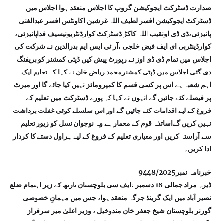
صدارت ڈسٹرکٹ ایجوکیشن گروپ کا اجلاس منعقد ہوا اجلاس میں
ڈسٹرکٹ ایجوکیشن افسر لطیف اللہ غرشین اکاونٹس افسر عبدالغنی
پانیزئی،ڈی ڈی اونقیب اللہ کاکڑ ڈسٹرکٹ کوارڈنٹریونیسیف فداپانیزئی،
کوارڈینٹربی ای ایف فیض خلجی ،آر ٹی ایس ایم بدرالدین نے شرکت کی
اجلاس میں تمام ڈی ڈی اوز نے رپورٹ پیش کیں ڈپٹی کمشنر کو بریفنگ
دی گئی اجلاس میں ڈپٹی کمشنرمحمد ریاض خان نے کہا کہ تعلیم ایک
اہم شعبہ ہے اس پر کسی قسم کا کمپرومائز نہیں کیا جائے گا اور میرٹ
پر فیصلے کئے جائیں گے انہوں نے کہا کہ پورے ڈسٹرکٹ میں تعلیم کے
فروغ کے لیے اقدامات کئے جائیں گے اور اس سلسلے کوئی غفلت برداشت
نہیں کریں گےاساتذہ قوم کے معمار ہے وہ نوجوان نسل کو زیور تعلیم
سے آراستہ کریں اور معیاری تعلیم کے فروغ کے لیے ہراول دستے کا کردار
ادا کریں۔
خبرنامہ نمبر9448/2025
ڈیرہ مراد جمالی 18 دسمبر :ایف سی بلوچستان نارتھ کے زیر اہتمام ضلع
نصیر آباد میں ایک گرینڈ جرگہ منعقد ہوا، جس میں مہمانِ خصوصی
گورنر بلوچستان شیخ جعفر خان مندوخیل ، وزیر اعلیٰ میر سرفراز