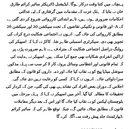
پہنچانے میں کتنا وقت درکار ہوگا۔ایڈیشنل ڈائریکٹر سائبر کرائم طارق
خان نے بتایا کہ ہتک عزت کے مقدمات میں گرفتاری کے لیے عدالتی
احکامات ضروری ہوتے ہیں، تاہم ابتدائی کارروائی شروع کر دی گئی ہے
اور قانونی و تکنیکی تقاضوں کے تحت سیکشن 20 اور سیکشن 26-A کے
مطابق کارروائی کی جائے گی۔ انہوں نے اجتماعی شکایت درج کرانے کی
تجویز بھی دی۔سیکرٹری اسمبلی طاہر شاہ کاکڑ نے کہا کہ اسپیکر کی
رولنگ دراصل اجتماعی شکایت کے مترادف ہے، تاہم ضرورت پڑنے پر
اراکین انفرادی شکایات بھی جمع کرا سکتے ہیں۔اسپیکر نے ہدایت کی
کہ تمام قانونی اور انتظامی وسائل بروئے کار لا کر سب سے پہلے مذکورہ
سوشل میڈیا پیج کو بے نقاب کیا جائے اور ذمہ داروں کو قانون کے مطابق
سزا دلوائی جائے۔ انہوں نے کہا کہ کسی کو رعایت نہیں دی جائے گی۔
اجلاس کے دوران بعض افراد کی نشاندہی بھی کی گئی، جن کے کردار کی
تحقیقات کا مطالبہ کیا گیا۔آخر میں اسپیکر نے کہا کہ پہلے مرحلے میں
بلوچستان لیکس کو بے نقاب کیا جائے گا اور اس کے بعد دیگر معاملات
قانون کے مطابق نمٹائے جائیں گے، جبکہ توقع ظاہر کی کہ سائبر کرائم
ڈیپارٹمنٹ جلد پیش رفت سے آگاہ کرے گا.