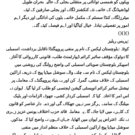
ویلوں کو شمسی توانائی پر منتقلی بجلی کے حالیہ بحران طویل
لوڈشیڈنگ کے خاتمے نئے کنکشنز لگانے اور بجلی صارفین کے لیئے
میٹرزلگانے کنڈا سسٹم کے مکمل خاتمے بلوں کی ادائگی اور دیگر اہم
امور پر تفصیلی تبادلہ خیال کیاگیا اور اہم فیصلے کیئے گئے۔
()()()
پریس ریلیز:
کوئٹہ:بلوچستان لیکس کے نام پر منفی پروپیگنڈا ناقابل برداشت، اسمبلی
کا دوٹوک مؤقف سائبر کرائم ڈیپارٹمنٹ طلب، قانونی کارروائی کا آغاز۔
اسپیکر بلوچستان صوبائی اسمبلی کی واضح رولنگ کی روشنی میں
بلوچستان لیکس کے نام سے چلنے والے سوشل میڈیا پیج کے ذریعے اراکین
اسمبلی کے خلاف منفی، گمراہ کن اور بے بنیاد پروپیگنڈے کے معاملے پر
نیشنل سائبر کرائم انویسٹی گیشن ایجنسی کو طلب کر لیا گیا۔ ایوان نے
اس امر کا اعادہ کیا کہ اسمبلی کردار کشی، جھوٹے الزامات اور بلیک
میلنگ کے سامنے ہرگز سر نہیں جھکائے گی اور ذمہ دار عناصر کو قانون
کے کٹہرے میں لایا جائے گا۔یہ معاملہ قائد حزب اختلاف یونس عزیز زہری
نے نکتہ اعتراض پر ایوان میں اٹھایا، جہاں انہوں نے واضح کیا کہ مذکورہ
سوشل میڈیا پیج اراکین اسمبلی کے خلاف منظم انداز میں منفی