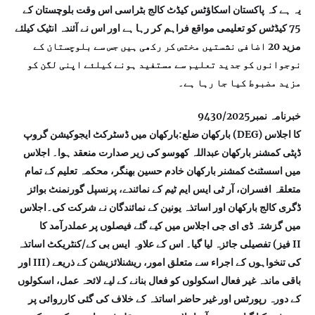
یہ ہے کہ پاکستان اسکاؤٹس کیڈٹ کالج بٹراسی اس وقت بلوچستان کے
75 کیڈٹس کو تعلیمی مواقع فراہم کر رہا ہے اور اس نے آئندہ انٹیک کیلئے
مزید 20 اضافی نشستیں مختص کر رکھی ہیں جس سے بلوچستان کے
نوجوانوں کو جدید تعلیم سے مستفید ہونے کیلئے اپنی لگن کو
مزید مضبوط کیا جا رہا ہے۔
خبرنامہ نمبر9430/2025
بارکھان ضلع:بارکھان میں ڈسٹرکٹ ایجوکیشن گروپ (DEG) کا اجلاس
ڈپٹی کمشنر بارکھان عبداللہ کھوسو کی زیر صدارت منعقد ہوا۔ اجلاس
میں اسسٹنٹ کمشنر بارکھان خادم حسین بھنگر، محکمہ تعلیم کے تمام
متعلقہ افسران، آر ٹی ایس ایم ٹیم کے نمائندے، پرنسپل گورنمنٹ بوائز
ڈگری کالج بارکھان اور اساتذہ یونین کے نمائندگان نے شرکت کی۔اجلاس
میں گزشتہ ڈی ای جی اجلاس میں کیے گئے فیصلوں پر عملدرآمد کا
تفصیلی جائزہ لیا گیا۔ اس کے علاوہ ایس بی کے/کنٹریکٹ اساتذہ (فیز II
اور III) کی تنخواہوں کے اجراء سے متعلق امور، ریشنلائزیشن کے ذریعے
باقی ماندہ غیر فعال اسکولوں کو فعال بنانے کے لیے لائحہ عمل، اسکولوں
کے دورہ رپورٹس اور غیر حاضر اساتذہ کے خلاف کی گئی کارروائی پر