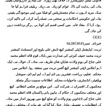
قانونی گیس کمپریسرز کے خلاف بھی روزانہ کی بنیاد پر کارروائیاں یقینی
بنانے کی ہدایت کی تاکہ عوام کو زیادہ سے زیادہ ریلیف فراہم کیا جا
سکے مزید انہوں نے تمام مجسٹریٹس کو فیلڈ میں اپنی موجودگی یقینی
بنانے اور حکومتی احکامات پر سختی سے عملدرآمد کرانے کی تاکید کرتے
ہوئے کہا کہ مفاد عامہ میں کسی قسم کی کوتاہی ہرگز برداشت نہیں
کی جائے گی۔
()()()
خبرنامہ نمبر9438/2025
تربت: ایڈیشنل ڈپٹی کمشنر کیچ تابش علی بلوچ اور اسسٹنٹ کمشنر
تربت محمد حنیف کبزئی کی صدارت میں بابائے قوم قائد اعظم محمد
علی جناح کی یومِ ولادت شایانِ شان طریقے سے منانے کے حوالے سے ایک
اہم اجلاس ڈپٹی کمشنر کیچ آفس تربت میں منعقد ہوا۔اجلاس میں
محکمہ تعلیم، زراعت، فشریز، پی ڈی ایم اے، ایم ایم ڈی، سوشل
ویلفیئر، انڈسٹری، ماحولیات،محکمہ اطلاعات سمیت دیگر متعلقہ
محکموں کے افسران نے شرکت کی۔ اس موقع پر ضلعی انتظامیہ کیچ
اور مختلف محکموں کے حکام کے مابین بانی پاکستان قائد اعظم محمد
علی جناح کی 149ویں یومِ ولادت کو ضلع کیچ میں بھرپور انداز میں منانے
کے انتظامات پر تفصیلی تبادلہ خیال کیا گیا اور تقریبات کے مختلف پہلوؤں