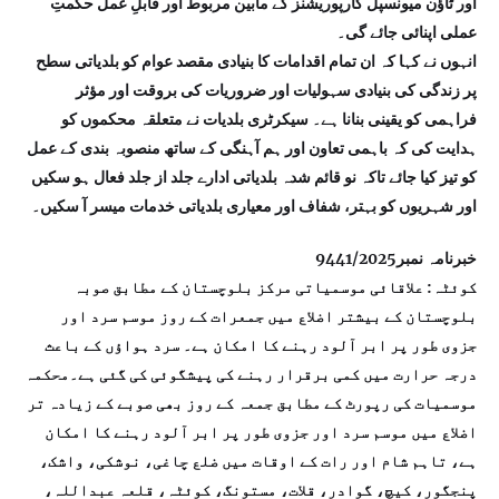
اور ٹاؤن میونسپل کارپوریشنز کے مابین مربوط اور قابلِ عمل حکمتِ
عملی اپنائی جائے گی۔
انہوں نے کہا کہ ان تمام اقدامات کا بنیادی مقصد عوام کو بلدیاتی سطح
پر زندگی کی بنیادی سہولیات اور ضروریات کی بروقت اور مؤثر
فراہمی کو یقینی بنانا ہے۔ سیکرٹری بلدیات نے متعلقہ محکموں کو
ہدایت کی کہ باہمی تعاون اور ہم آہنگی کے ساتھ منصوبہ بندی کے عمل
کو تیز کیا جائے تاکہ نو قائم شدہ بلدیاتی ادارے جلد از جلد فعال ہو سکیں
اور شہریوں کو بہتر، شفاف اور معیاری بلدیاتی خدمات میسر آ سکیں۔
خبرنامہ نمبر9441/2025
کوئٹہ: علاقائی موسمیاتی مرکز بلوچستان کے مطابق صوبہ
بلوچستان کے بیشتر اضلاع میں جمعرات کے روز موسم سرد اور
جزوی طور پر ابر آلود رہنے کا امکان ہے۔ سرد ہواؤں کے باعث
درجہ حرارت میں کمی برقرار رہنے کی پیشگوئی کی گئی ہے۔محکمہ
موسمیات کی رپورٹ کے مطابق جمعہ کے روز بھی صوبے کے زیادہ تر
اضلاع میں موسم سرد اور جزوی طور پر ابر آلود رہنے کا امکان
ہے، تاہم شام اور رات کے اوقات میں ضلع چاغی، نوشکی، واشک،
پنجگور، کیچ، گوادر، قلات، مستونگ، کوئٹہ، قلعہ عبداللہ،