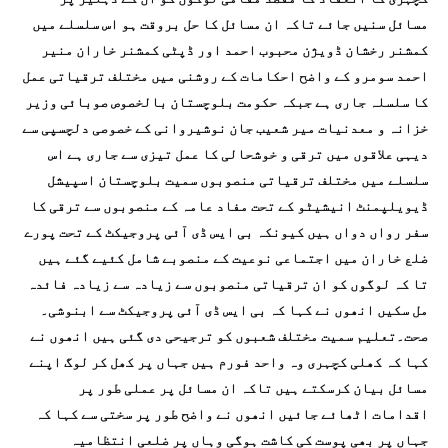
مسائل سنیں جائے تاکہ ان مسائل کا حل بروقت ہو اس سلسلے میں
کمشنر رخشان ڈویژن محبوب احمد اور ڈپٹی کمشنر خاران منیر
احمد سومرو کے واضح احکامات کے روشنی میں مختلف ترقیاتی عمل
کا سلسلہ جاری ہے جبکہ حکومت بلوچستان بالخصوص صوبائی وزیر
خزانہ و معدنیات میر شعیب جان نوشیروانی کے خصوصی دلچسپی سے
دیہی علاقوں میں ترقی و خوشحالی کا عمل تیزی سے جاری ہے اس
سلسلے میں مختلف ترقیاتی منصوبوں سمیت بلوچستان اسپیشل
ڈیویلپمنٹ انیشیٹو کے تحت مفاد عامہ کے منصوبوں سے ترقی کا
سفر رواں دواں ہیں کیونکہ بی ایس ڈی آئی پروجیکٹ کے تحت پورے
ضلع خاران میں اجتماعی نوعیت کے منصوبے شامل کئیے گئے ہیں
تا کہ لوگوں کو ان ترقیاتی منصوبوں سے زیادہ سے زیادہ فائدہ
مل سکیں انھوں نے کہا کہ بی ایس ڈی آئی پروجیکٹ سے ابنوشی۔
صحت۔تعلیم سمیت مختلف شعبوں کو ترجیحی دی گئی ہیں انھوں نے
کہا کہ کھلی کچہری وہ واحد فورم ہیں جہاں پر کھل کر لوگ اپنے
مسائل بیان کرسکتے ہیں تاکہ ان مسائل پر عملی طور پر
اقدامات اٹھائے جائیں انھوں نے واضح طور پر سختی سے کہا کہ
جہاں پر بھی پوست کی کاشت ہوگی وہاں پر ضلعی انتظامیہ