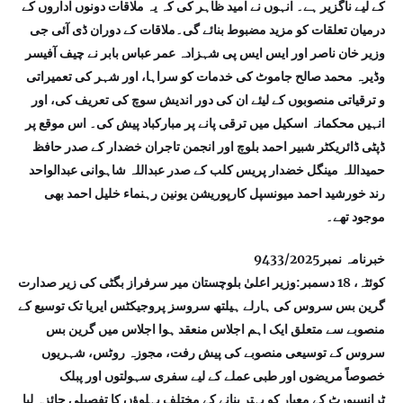
کے لیے ناگزیر ہے۔ انہوں نے امید ظاہر کی کہ یہ ملاقات دونوں اداروں کے
درمیان تعلقات کو مزید مضبوط بنائے گی۔ملاقات کے دوران ڈی آئی جی
وزیر خان ناصر اور ایس ایس پی شہزادہ عمر عباس بابر نے چیف آفیسر
وڈیرہ محمد صالح جاموٹ کی خدمات کو سراہا، اور شہر کی تعمیراتی
و ترقیاتی منصوبوں کے لیئے ان کی دور اندیش سوچ کی تعریف کی، اور
انہیں محکمانہ اسکیل میں ترقی پانے پر مبارکباد پیش کی۔ اس موقع پر
ڈپٹی ڈائریکٹر شبیر احمد بلوچ اور انجمن تاجران خضدار کے صدر حافظ
حمیداللہ مینگل خضدار پریس کلب کے صدر عبداللہ شاہوانی عبدالواحد
رند خورشید احمد میونسپل کارپوریشن یونین رہنماء خلیل احمد بھی
موجود تھے۔
خبرنامہ نمبر9433/2025
کوئٹہ، 18 دسمبر:وزیر اعلیٰ بلوچستان میر سرفراز بگٹی کی زیر صدارت
گرین بس سروس کی ہارلے ہیلتھ سروسز پروجیکٹس ایریا تک توسیع کے
منصوبے سے متعلق ایک اہم اجلاس منعقد ہوا اجلاس میں گرین بس
سروس کے توسیعی منصوبے کی پیش رفت، مجوزہ روٹس، شہریوں
خصوصاً مریضوں اور طبی عملے کے لیے سفری سہولتوں اور پبلک
ٹرانسپورٹ کے معیار کو بہتر بنانے کے مختلف پہلوؤں کا تفصیلی جائزہ لیا