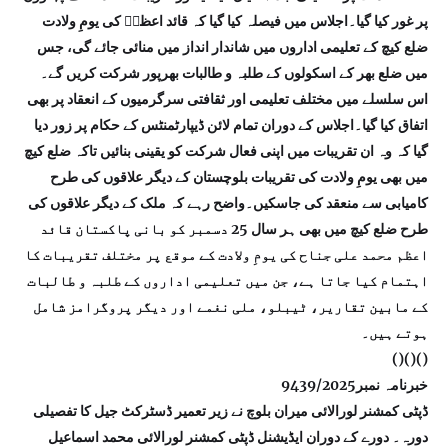
پر غور کیا گیا۔اجلاس میں فیصلہ کیا گیا کہ قائد اعظمؒ کی یومِ ولادت
ضلع کیچ کے تعلیمی اداروں میں شاندار انداز میں منائی جائے گی، جس
میں ضلع بھر کے اسکولوں کے طلبہ و طالبات بھرپور شرکت کریں گے۔
اس سلسلے میں مختلف تعلیمی اور ثقافتی سرگرمیوں کے انعقاد پر بھی
اتفاق کیا گیا۔اجلاس کے دوران تمام لائن ڈیپارٹمنٹس کے حکام پر زور دیا
گیا کہ وہ ان تقریبات میں اپنی فعال شرکت کو یقینی بنائیں تاکہ ضلع کیچ
میں بھی یومِ ولادت کی تقریبات بلوچستان کے دیگر علاقوں کی طرح
کامیابی سے منعقد کی جاسکیں۔واضح رہے کہ ملک کے دیگر علاقوں کی
طرح ضلع کیچ میں بھی ہر سال 25 دسمبر کو بانی پاکستان قائد
اعظم محمد علی جناح کی یومِ ولادت کے موقع پر مختلف تقریبات کا
اہتمام کیا جاتا ہے، جن میں تعلیمی اداروں کے طلبہ و طالبات
کے مابین تقاریر، ٹیبلو، ملی نغمے اور دیگر پروگرامز شامل
ہوتے ہیں۔
()()()
خبرنامہ نمبر9439/2025
ڈپٹی کمشنر لورالائی میران بلوچ نے زیر تعمیر ڈسٹرکٹ جیل کا تفصیلی
دورہ۔ دورے کے دوران ایڈیشنل ڈپٹی کمشنر لورالائی محمد اسماعیل