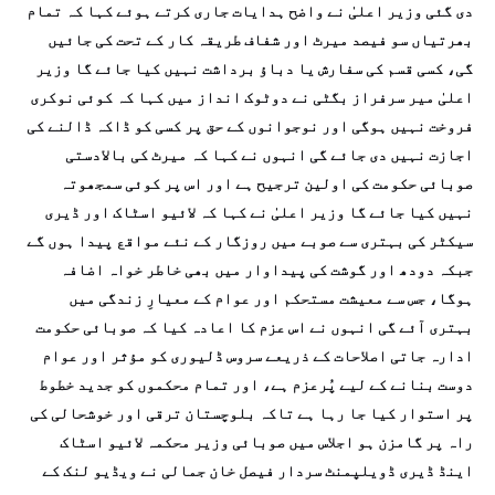
دی گئی وزیر اعلیٰ نے واضح ہدایات جاری کرتے ہوئے کہا کہ تمام
بھرتیاں سو فیصد میرٹ اور شفاف طریقہ کار کے تحت کی جائیں
گی، کسی قسم کی سفارش یا دباؤ برداشت نہیں کیا جائے گا وزیر
اعلیٰ میر سرفراز بگٹی نے دوٹوک انداز میں کہا کہ کوئی نوکری
فروخت نہیں ہوگی اور نوجوانوں کے حق پر کسی کو ڈاکہ ڈالنے کی
اجازت نہیں دی جائے گی انہوں نے کہا کہ میرٹ کی بالادستی
صوبائی حکومت کی اولین ترجیح ہے اور اس پر کوئی سمجھوتہ
نہیں کیا جائے گا وزیر اعلیٰ نے کہا کہ لائیو اسٹاک اور ڈیری
سیکٹر کی بہتری سے صوبے میں روزگار کے نئے مواقع پیدا ہوں گے
جبکہ دودھ اور گوشت کی پیداوار میں بھی خاطر خواہ اضافہ
ہوگا، جس سے معیشت مستحکم اور عوام کے معیارِ زندگی میں
بہتری آئے گی انہوں نے اس عزم کا اعادہ کیا کہ صوبائی حکومت
ادارہ جاتی اصلاحات کے ذریعے سروس ڈلیوری کو مؤثر اور عوام
دوست بنانے کے لیے پُرعزم ہے، اور تمام محکموں کو جدید خطوط
پر استوار کیا جا رہا ہے تاکہ بلوچستان ترقی اور خوشحالی کی
راہ پر گامزن ہو اجلاس میں صوبائی وزیر محکمہ لائیو اسٹاک
اینڈ ڈیری ڈویلپمنٹ سردار فیصل خان جمالی نے ویڈیو لنک کے