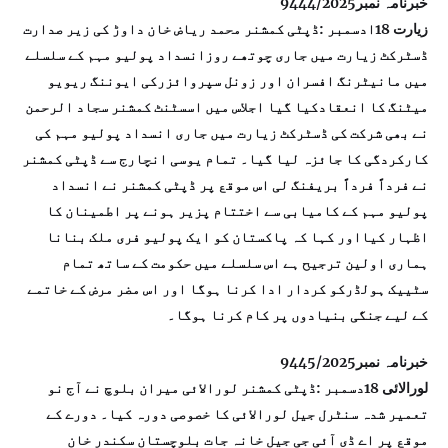
خبرنامہ نمبر9444/2025
زیارت 18ادسمبر :ڈپٹی کمشنر محمد ریاض خان داوڑ کی زیر صدارت
ڈسٹرکٹ زیارت میں جاری چوتھے روزانسداد پولیو مہم کے سلسلے
میں مانیٹرنگ افسران اور زونل سپروائزرکی ایوننگ ریویو
میٹنگ کا انعقادکیا گیا اجلاس میں اسسٹنٹ کمشنر سجاد الرحمن
نے بھی شرکت کی ڈسٹرکٹ زیارت میں جاری انسداد پولیو مہم کی
کارکردگی کا جائزہ لیا گیا۔ تمام یوسی انچارج سے ڈپٹی کمشنر
نے فرداً فرداً بریفنگ لی اس موقع پر ڈپٹی کمشنر نے انسداد
پولیو مہم کے کامیابی سے اختتام پزیر ہونے پر اطمینان کا
اظہار کیااور کہا کہ پاکستان کو ایک پولیو فری ملک بنانا
ہماری اولین ترجیح ہے اس سلسلے میں حکومت کے ساتھ تمام
سٹییک ہولڈرکو کردار ادا کرنا ہوگا اور اس مضر مرض کے خاتمے
کے لیے جنگی بنیادوں پر کام کرنا ہوگا۔
خبرنامہ نمبر9445/2025
لورالائی 18دسمبر :ڈپٹی کمشنر لورالائی میران بلوچ نے آج نو
تعمیر شدہ سنٹرل جیل لورالائی کا خصوصی دورہ کیا۔ دورے کے
موقع پر اے ڈی آئی جی جیل خانہ جات بلوچستان سکندر خان