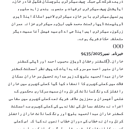
ذریعے شرکت کی جبکہ چیف سیکرٹری بلوچستان شکیل قادر خان،
ایڈیشنل چیف سیکرٹری ترقیات و منصوبہ بندی زاہد سلیم،
پرنسپل سیکرٹری بابر خان، سیکرٹری لائیو اسٹاک اینڈ ڈیری
ڈویلپمنٹ ڈیپارٹمنٹ محمد طیب لہڑی، سیکرٹری خزانہ عمران
زرکون، سیکرٹری ایس اینڈ جی اے ڈی سید فیصل آغا سمیت دیگر
متعلقہ حکام شریک ہوئے۔
()()()
خبرنامہ نمبر9435/2025
خاران۔()کمشنر رخشان ڈویژن محبوب احمد اور ڈپٹی کمشنر
خاران منیر احمد سومرو کے ہدایات کے پیش نظر اسسٹنٹ کمشنر
خاران عبدالحمید بلوچ کے زیر صدارت تحصیل سر خاران مسکان
قلات میں کھلی کچہری کا انعقاد کیا گیا کھلی کچہری میں خاران
رائفلز کے ونگ کمانڈنٹ کرنل ودان سمیت سرکاری محکموں کے
ضلعی آفیسران و معززین علاقہ شریک تھے کھلی کچہری میں مقامی
افراد نے مختلف مسائل کی نشاندہی کی کھلی کچہری سے اسسٹنٹ
کمشنر خاران عبدالحمید بلوچ اور ونگ کمانڈنٹ خاران رائفلز
کرنل ودان نے خطاب کی دوران خطاب انھوں نے کہا کہ اس کھلی
کچہری کا انعقاد کا مقصد مقامی لوگوں کو ان کے دہلیز پر