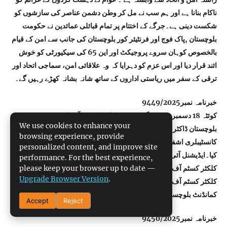
ناکام بنانا ہے اور ہم سب نے مل کر وطن دشمن عناصر کی سازشوں کو
شکست دینی ہے۔جرگے کے اختتام پر تمام قبائلی عمائدین نے حکومت
بلوچستان ,پاک فوج اور فرنٹیئر کور بلوچستان کی جانب سے امن کے قیام
بالخصوص کوہان سروے پروجیکٹ اور این 65 کی سیکیورٹی کو خوش
ائند قرار دیا اور اس عزم کو دہرایا کہ وہ علاقائی امن، سماجی اتحاد اور
ترقی کے سفر میں ریاستی اداروں کے ساتھ شانہ بشانہ کھڑے رہیں گے۔
خبرنامہ نمبر9449/2025
کوئٹہ 18 دسمبر 2025: گزشتہ روز کلکٹر کسٹم آف انفورسمنٹ
We use cookies to enhance your
بلوچستان ڈاکٹر کرم الہی نے ایڈیشنل آئی جی پی کمانڈنٹ بلوچستان
browsing experience, provide
کانسٹیبلری اشفاق احمد سے ملاقات کی اور مختلف امور پر تبادلہ خیال
personalized content, and improve site
کیا۔ایڈیشنل آئی جی پی کمانڈنٹ بلوچستان کانسٹیبلری اشفاق احمد نے
performance. For the best experience,
please keep your browser up to date —
کلکٹر کسٹم آف انفورسمنٹ ڈاکٹر کرم الہی کو شیلڈ اور سوئیر دی اور
Upgrade Browser Version
.
کلکٹر کسٹم آف انفورسمنٹ ڈاکٹر کرم الہی نے ایڈیشنل ائی جی پی
کمانڈنٹ بلوچستان کانسٹیبلری اشفاق احمد کو بھی شیلڈ دی۔
Accept
Reject
خبرنامہ نمبر9450/2025