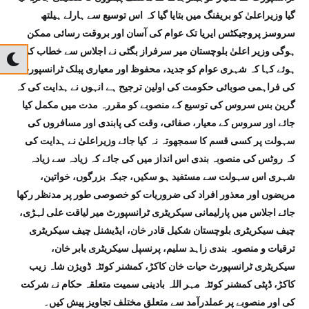
گیا وزیراعلیٰ کو بریفنگ میں بتایا گیا کہ اس توسیع سے ہارلے ہیلتھ
سروسز پروجیکٹس ایریا تک عوام کی آسان اور بروقت رسائی ممکن
ہوگی وزیر اعلیٰ بلوچستان میر سرفراز بگٹی نے اجلاس سے خطاب کرتے
ہوئے کہا کہ شہری عوام کو جدید، محفوظ اور معیاری پبلک ٹرانسپورٹ
کی فراہمی صوبائی حکومت کی اولین ترجیح ہے انہوں نے ہدایت کی کہ
گرین بس سروس کی توسیع کے منصوبے کو مقررہ مدت میں مکمل کیا
جائے اور سروس کے معیار، صفائی، وقت کی پابندی اور مسافروں کی
سہولت پر کسی قسم کا سمجھوتہ نہ کیا جائے وزیراعلیٰ نے ہدایت کی
کہ روٹس کی منصوبہ بندی اس انداز میں کی جائے کہ زیادہ سے زیادہ
شہری اس سہولت سے مستفید ہو سکیں، جبکہ بزرگوں، خواتین،
مریضوں اور معذور افراد کی ضروریات کو خصوصی طور پر مدنظر رکھا
جائے اجلاس میں پارلیمانی سیکریٹری ٹرانسپورٹ میر لیاقت علی لہڑی،
چیف سیکریٹری بلوچستان شکیل قادر خان، ایڈیشنل چیف سیکریٹری
ترقیات و منصوبہ بندی زاہد سلیم، پرنسپل سیکریٹری بابر خان،
سیکریٹری ٹرانسپورٹ حیات خان کاکڑ، کمشنر کوئٹہ ڈویژن شاہ زیب
کاکڑ، ڈپٹی کمشنر کوئٹہ مہر اللہ بادینی سمیت متعلقہ حکام نے شرکت
کی اور منصوبے پر عملدرآمد سے متعلق مختلف تجاویز پیش کیں۔