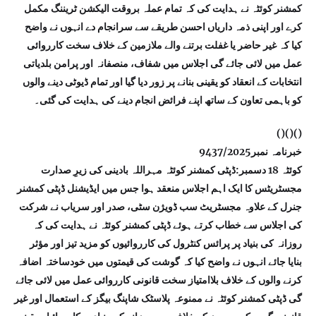
کمشنر کوئٹہ نے ہدایت کی کہ تمام عملہ بروقت الیکشن ٹریننگ مکمل
کرے اور اپنی ذمہ داریاں احسن طریقے سے سرانجام دے انہوں نے واضح
کیا کہ غیر حاضر یا غفلت برتنے والے ملازمین کے خلاف سخت کارروائی
عمل میں لائی جائے گی اجلاس میں شفاف، منصفانہ اور پرامن بلدیاتی
انتخابات کے انعقاد کو یقینی بنانے پر زور دیا گیا اور تمام ڈیوٹی دینے والوں
کو باہمی تعاون کے ساتھ اپنے فرائض انجام دینے کی ہدایت کی گئی۔
()()()
خبرنامہ نمبر9437/2025
کوئٹہ 18 دسمبر:ڈپٹی کمشنر کوئٹہ مہراللہ بادینی کی زیرِ صدارت
مجسٹریٹس کا ایک اہم اجلاس منعقد ہوا جس میں ایڈیشنل ڈپٹی کمشنر
جنرل کے علاوہ مجسٹریٹ سب ڈویژن سٹی، صدر اور سریاب نے شرکت
کی اجلاس سے خطاب کرتے ہوئے ڈپٹی کمشنر کوئٹہ نے ہدایت کی کہ
روزانہ کی بنیاد پر پرائس کنٹرول کی کارروائیوں کو مزید تیز اور مؤثر
بنایا جائے انہوں نے واضح کیا کہ گوشت کی قیمتوں میں خودساختہ اضافہ
کرنے والوں کے خلاف بلاامتیاز سخت قانونی کارروائی عمل میں لائی جائے
گی ڈپٹی کمشنر کوئٹہ نے ممنوعہ پلاسٹک شاپنگ بیگز کے استعمال اور غیر