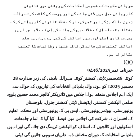
صوبائی حکومت کے خصوصی احکامات کی روشنی میں قانونی
کارروائی عمل میں لائی جائے گی اور پوست کی کاشت کرنے والے
زمین مالک بزگر اور ٹھیکیدار کے خلاف قانونی کارروائی کرکے
مختلف مقدمات ان کے خلاف درج کی جائے گی اس کے علاوہ جہاں پر
بھی سرکاری اسکولوں میں اساتذہ کی کمی ہے وہاں پر جلد
اساتذہ تعنیات کی جائے گی تاکہ طلباء وطالبات کا تعلیم
متاثر نہ ہو۔
)()()
خبرنامہ نمبر9436/2025
کوئٹہ 18دسمبر:ڈپٹی کمشنر کوئٹہ مہراللہ بادینی کی زیر صدارت 28
دسمبر 2025ء کو ہونے والے بلدیاتی انتخابات کی تیاریوں کے حوالے سے
ایک اہم اجلاس منعقد ہوا۔اجلاس میں ڈائریکٹر کالجز محمد حسین بلوچ،
ضلعی الیکشن کمشنر، ایڈیشنل ڈپٹی کمشنر جنرل، بلوچستان
یونیورسٹی، بیوٹمز یونیورسٹی، ایس بی کے یونیورسٹی اور محکمہ تعلیم
کے افسران نے شرکت کی اجلاس میں فیصلہ کیا گیا کہ تمام جامعات،
اسکولوں اور کالجوں کے اسٹاف کو الیکشن ٹریننگ دی جائے گی اور انہیں
بلدیاتی انتخابات کے دوران مختلف ذمہ داریاں سونپی جائیں گی ڈپٹی