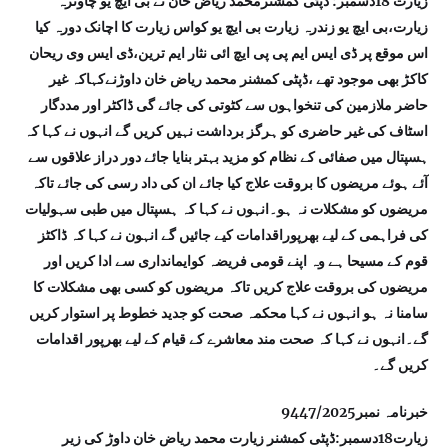
زیارت 18دسمبر: ڈپٹی کمشنرمحمد ریاض خان نے بی ایچ یو چاوترہ
زیارت،بی ایچ یو زندرہ زیارت بی ایچ یو کواس زیارت کا اچانک دورہ کیا
اس موقع پر ڈی ایس ایم پی پی ایچ ائی نثار ایم ترین،ڈی ایس وی ریحان
کاکڑ بھی موجود تھے ،ڈپٹی کمشنر محمد ریاض خان داوڑنےکہاکہ غیر
حاضر ملازمین کی تنخواہوں سے کٹوتی کی جائے گی ڈاکٹر اور مددگار
اسٹاف کی غیر حاضری کو ہرگز برداشت نہیں کریں گے انہوں نے کہا کہ
ہسپتال میں صفائی کے نظام کو مزید بہتر بنایا جائے دور دراز علاقوں سے
آئے ہوئے مریضوں کا بروقت علاج کیا جائے ان کی داد رسی کی جائے تاکہ
مریضوں کو مشکلات نہ ہو۔انہوں نے کہا کہ ہسپتال میں طبی سہولیات
کی فراہمی کے لیے بھرپوراقدامات کیے جائیں گے انہون نے کہا کہ ڈاکٹز
قوم کے مسیحا ہے وہ اپنے قومی فریضہ کوایمانداری سے ادا کریں اور
مریضوں کی بروقت علاج کریں تاکہ مریضوں کو کسی بھی مشکلات کا
سامنا نہ ہو انہوں نے کہا محکمہ صحت کو جدید خطوط پر استوار کریں
گے۔انہوں نے کہا کہ صحت مند معاشرے کے قیام کے لیے بھرپور اقدامات
کریں گے۔
خبرنامہ نمبر9447/2025
زیارت18دسمبر:ڈپٹی کمشنر زیارت محمد ریاض خان داوڑ کی زیر