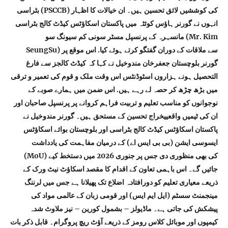
بٹراسی (PSCCB) کی کوششیں لائق تحسین ہیں۔ ان خیالات کا اظہار
انہوں نے گورنر ہاؤس کوئٹہ میں پاکستان اسکاؤٹس کیڈٹ کالج بٹراسی
مانسہرہ کے پرنسپل مسٹر سونی کم سیونگ سو (Mr. Kim
SeungSu) سے ملاقات کے دوران گفتگو کرتے ہوئے کیا. اس موقع پر
گورنر بلوچستان جعفرخان مندوخیل نے کہا کہ کیڈٹ کالجز سے فارغ
التحصیل ہونے ہزاروں اسٹوڈنٹس اس وقت ملک و قوم کی تعمیر و ترقی
میں بڑھ چڑھ کر حصہ لے رہے ہیں. اس ضمن میں ہمارے صوبے کے
نوجوانوں کو مناسب تعلیم و تربیت فراہم کروانے پر پرنسپل صاحبان اور
ان کی ٹیمیں واقعییخراج تحسین کے مستحق ہیں۔ گورنر مندوخیل نے
پاکستان اسکاؤٹس کیڈٹ کالج بٹراسی اور بلوچستان بوائے اسکاؤٹس
ایسوسی ایشن (بی بی ایس اے) کے درمیان مفاہمت کی یادداشت
(MoU) کی بھی منظوری دی جس پر جنوری 2026 میں دستخط کیے
جائیں گے۔ اس باہمی تعاون کے اقدام کا مقصد اسکاؤٹ نیٹ ورک کے
ذریعے معیاری تعلیم کو دورافتادہ اضلاع تک پھیلانا ہے جس میں لرننگ
مینجمنٹ سسٹم (ایل ایم ایس) اور قومی زبان کے عالمی مواد کی
پیشکش کی جاتی ہے۔ ماڈیولز – بشمول کورین – نیز ملاوٹ شدہ
کیمپوں اور موبائل کلاس رومز کے ذریعے آؤٹ ریچ پروگرام۔ قابل ذکر بات