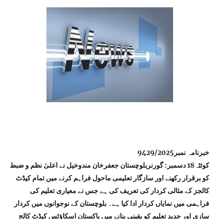
خبرنامہ نمبر9429/2025
کوئٹہ18 دسمبر: گورنربلوچستان جعفرخان مندوخیل نے اعلیٰ نظم و ضبط
کو برقرار رکھنے اور سازگار تعلیمی ماحول فراہم کرنے میں تمام کیڈٹ
کالجز کے مثالی کردار کی تعریف کی ہے جس نے معیاری تعلیم کی
فراہمی میں نمایاں کردار ادا کیا ہے۔ بلوچستان کے نوجوانوں میں کردار
سازی اور جدید تعلیم کو یقینی بنانے میں پاکستان اسکاؤٹس کیڈٹ کالج