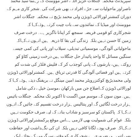
سپریڈنٹ محکمہ جنگلات عزیز اللہ، آشر موومنٹ کے رہنما سید محمد
ناصراور ماحولیات سے جڑے افراد نے بھی شرکت کی۔شجر کاری مہم کے
دوران کمشنر لورالائی ڈویژن ولی محمد بڑیچ نے محکمہ جنگلات اشر
موومنٹ اور میڈیا کے نمائندوں سے بات چیت کرتے ہوئےکہا کہ
شجرکاری کو قومی فریضہ سمجھ کر اپنانا ناگزیر ہے۔ درخت صرف
زمین کا حسن نہیں بلکہ زندگی کی بقا کا ذریعہ ہیں انہوں نےکہاکہ
ماحولیاتی آلودگی، موسمیاتی تبدیلی، سیلاب اور پانی کی کمی جیسے
سنگین مسائل کا واحد پائیدار حل جنگلات ہیں درخت زمینی کٹاؤ کو
روکتے ہیں، بارشوں کے پانی کوجذب کر کے فلیش فلڈز کی شدت کم
کرتے ہیں اور فضائی آلودگی کا قدرتی تریاق ہیں۔کمشنرلورالائی ڈویژن
ولی محمدبڑیچ کوکنزرویٹر محمد امین مینگل نے بریفنگ دیتے ہوئے کہا کہ
لورالائی ڈویژن کےاضلاع جن میں بارکھان ،موسیٰ خیل ، دکی شامل
ہیں۔مون سون کے موسم میں اگست تا اکتوبر تک محکمہ جنگلات بائیس
ہزار درخت لگائیں گے اور پنتالیس ہزار درخت تقسیم کئے جائیں گے انہوں
نےکہا کہ پاکستان کو سرسبز و شاداب بنانے کے لیے صرف حکومت نہیں
بلکہ عوام کی شمولیت بھی لازمی ہےاس موقع پرکمشنرلورالائی ڈویژن
نےکہاکہ صرف پودے لگانا کافی نہیں بلکہ ان کی نگہداشت اور حفاظت
بھی اتنی ہی ضروری ہے شجرکاری کو وقتی سرگرمی کے بجائے ایک