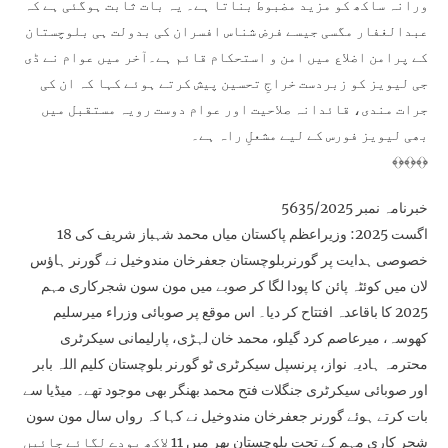
ورانہ ساکھ کو مزید مضبوط بناتا ہے۔ یہ بات ثابت ہوگئی ہے کہ
عبدالغفار مگسی جیسے فرض شناس افسران کی بدولت ہی بلوچستان
کے پرامن اضلاع میں امن و استحکام قائم ہے۔آخر میں عوام نے ڈی
جی لیویز کو زبردست خراجِ تحسین پیش کرتے ہوئے کہا کہ ان کی
جرات مندی، قائدانہ صلاحیت اور عوام دوست رویہ مستقبل میں
بھی لیویز فورس کے لیے مشعلِ راہ ہے۔
﴾﴿﴾﴿﴾﴿
خبرنامہ نمبر 5635/2025
18 اگست 2025: وزیراعظم پاکستان میاں محمد شہباز شریف کی
خصوصی ہدایت پر گورنربلوچستان جعفرخان مندوخیل نے گورنر ہاؤس
لان میں کوئٹہ پائن کا پودا لگا کر صوبے میں مون سون شجرکاری مہم
2025 کا باقاعدہ افتتاح کر دیا۔ اس موقع پر صوبائی وزراء میرسلیم
کھوسہ، میرعاصم کرد گیلو، محمد خان لہڑی، پارلیمانی سیکرٹری
محترمہ ہادیہ نواز، پرنسپل سیکرٹری ٹو گورنر بلوچستان کلیم اللہ بابر
اور صوبائی سیکرٹری جنگلات فتح محمد بھنگر بھی موجود تھے۔ میڈیا سے
بات کرتے ہوئے گورنر جعفرخان مندوخیل نے کہا کہ رواں سال مون سون
شجر کاری مہم کے تحت بلوچستان بھر میں 11 لاکھ پودے لگائے جائیں