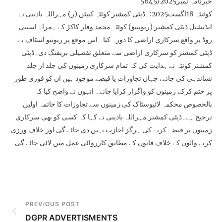
خبرنامہ نمبر5645/2025
کوئیٹہ 18اگست2025:۔ڈپٹی کمشنر کوئٹہ کیپٹن (ر) مہراللہ بادینی نے
ایڈیشنل ڈپٹی کمشنر (ریوینیو) کوئٹہ محمد وقار کاکڑ کے ہمراہ اسپنی
روڈ پر واقع سرکاری اراضی کا دورہ کیا۔ اس موقع پر ریونیو اسٹاف نے
ڈپٹی کمشنر کو سرکاری اراضی سے متعلق تفصیلی بریفنگ دی۔ڈپٹی
کمشنر کوئٹہ نے ہدایت کی کہ تمام سرکاری زمینوں کی جلد از جلد
نشاندہی کی جائے، جہاں تجاوزات یا قبضے موجود ہیں ان کو فوری طور
پر ختم کرکے زمینوں کو واگزار کرایا جائے۔ انہوں نے واضح کیا کہ
بالخصوص محکمہ لائیوسٹاک کی زمینوں سے تجاوزات کا خاتمہ اولین
ترجیح ہے۔ڈپٹی کمشنر مہراللہ بادینی نے کہا کہ کسی کو بھی سرکاری
زمینوں پر قبضہ کرنے کی ہرگز اجازت نہیں دی جائے گی اور خلاف ورزی
کرنے والوں کے خلاف قانون کے مطابق کارروائی عمل میں لائی جائے گی۔
PREVIOUS POST
DGPR ADVERTISMENTS