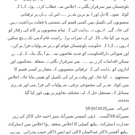
بلوچستان میر سرفراز بگٹی نے اجلاس سے خطاب کرتے ہوئے کہا کہ
کوئٹہ صوبے کا دل اور اہم ترین شہر ہے، اس لیے یہاں پر ترقیاتی
منصوبوں کی تکمیل میں کسی قسم کی سستی یا غفلت برداشت نہیں
کی جائے گی۔ انہوں نے ہدایت کی کہ تمام منصوبوں پر کام کی رفتار کو
مزید تیز کیا جائے تاکہ ان کے ثمرات براہ راست عام آدمی تک پہنچ سکیں
انہوں نے کہا کہ حکومت بلوچستان عوام کو بہتر سہولیات فراہم کرنے
اور صوبائی دارالحکومت کو جدید تقاضوں سے ہم آہنگ بنانے کے لیے ہر
ممکن اقدامات کر رہی ہے۔ میر سرفراز بگٹی نے متعلقہ محکموں اور
اداروں کو ہدایت کی کہ ترقیاتی منصوبوں کے معیار پر کسی قسم کا
سمجھوتہ نہ کیا جائے اور وقت پر ان کی تکمیل کو یقینی بنایا جائے اجلاس
میں کوئٹہ شہر کی مجموعی ترقی، سہولیات کی فراہمی اور شہری
مسائل کے مستقل حل کے لیے مختلف تجاویز پر بھی غور کیا گیا۔
﴾﴿﴾﴿﴾﴿
خبرنامہ نمبر5630/2025
نصیرآباد18اگست ۔ ڈپٹی کمشنر نصیرآباد منیر احمد خان کاکڑ کی زیر
صدارت ڈسٹرکٹ ہیلتھ کمیٹی کا اجلاس منعقد ہوا اجلاس میں ڈسٹرکٹ
ہیلتھ آفیسر ڈاکٹر عبدالمنان لاکٹی ایم ایس ڈاکٹر حبیب پندرانی۔ پی پی