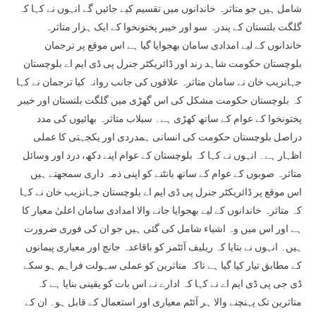
شامل ہیں جو متاثرہ خاندانوں میں تقسیم کیے جائیں گے انہوں نے کہا کہ
گلگت بلتستان کے پندرہ سو اور خیبر پختونخوا کے ایک ہزار متاثرہ
خاندانوں کے لیے امدادی سامان بھجوایا گیا ہے اس موقع پر ترجمان
بلوچستان حکومت شاہد رند اور ڈائریکٹر جنرل پی ڈی ایم اے بلوچستان
جہانزیب خان نے سامان متاثرہ علاقوں کی جانب روانہ کیا ترجمان نے کہا
کہ بلوچستان حکومت مشکل کی اس گھڑی میں گلگت بلتستان اور خیبر
پختونخوا کے عوام کے ساتھ کھڑی ہے۔ سیلاب متاثرہ بھائیوں کی مدد
دراصل بلوچستان حکومت کی انسانی ہمدردی اور یکجہتی کا عملی
اظہار ہے۔ انہوں نے کہا کہ بلوچستان کے عوام اپنے دکھ، درد اور وسائل
متاثرہ صوبوں کے عوام کے ساتھ بانٹنے کو اپنی ذمہ داری سمجھتے ہیں
اس موقع پر ڈائریکٹر جنرل پی ڈی ایم اے بلوچستان جہانزیب خان نے کہا
کہ متاثرہ خاندانوں کے لیے بھجوایا جانے والا امدادی سامان اعلیٰ معیار کا
ہے اور اس میں وہ اشیاء شامل کی گئی ہیں جو ان کی فوری ضرورت
ہیں۔ انہوں نے بتایا کہ ریلیف آئٹمز کو باقاعدہ جانچ اور معیاری پیمانوں
کے مطابق تیار کیا گیا ہے تاکہ متاثرین کو عملی سہولت فراہم ہو سکے
ڈی جی پی ڈی ایم اے نے کہا کہ ادارے نے اس بات کو یقینی بنایا ہے کہ
متاثرین تک پہنچنے والا ہر آئٹم معیاری اور استعمال کے قابل ہو۔ ان کے