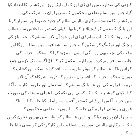
کبزئی کی صدارت میں ڈی ڈی اوز کے لیے ایک روزہ ورکشاپ کا انعقاد کیا
گیا، جس میں تمام ضلعی محکموں کے سربراہان نے شرکت کی۔
ورکشاپ کا مقصد سرکاری مالیاتی نظام کو جدید خطوط پر استوار کرنا
اور بلنگ کے عمل کو ڈیجیٹلائز کرنا تھا۔ ڈپٹی کمشنر نے اجلاس سے خطاب
کرتے ہوئے کہا کہ اب تمام ڈی ڈی اوز خود آن لائن سسٹم کے تحت بلز کی
پنچنگ اور ٹوکننگ کر سکیں گے، جس سے شفافیت میں اضافہ ہوگا اور
وقت کی بچت بھی رہے گی انہوں نے مزید کہا کہ محکمہ خزانہ کی
جانب سے فراہم کردہ پروفارمہ مکمل کر کے 31 اگست تک لازمی جمع
کرائیں تاکہ نئے نظام کو مؤثر طریقے سے نافذ کیا جا سکے۔ ورکشاپ کے
دوران محکمہ خزانہ کے افسران نے زوم کے ذریعے شرکاء کو آن لائن
تربیت فراہم کی اور نئے بلنگ سسٹم کے استعمال اور طریقہ کار سے آگاہ
کیا۔ ڈپٹی کمشنر نے کہا کہ کسی بھی تکنیکی یا عملی مسئلے کی صورت
میں خزانہ آفس اور ڈپٹی کمشنر آفس سے رابطہ کیا جا سکتا ہے تاکہ
فوری رہنمائی فراہم کی جا سکے۔ انہوں نے ضلعی محکموں کے
سربراہان پر زور دیا کہ وہ اس نئے نظام کو اپنانے میں بھرپور تعاون کریں
تاکہ سرکاری مالیاتی امور میں شفافیت اور کارکردگی کو یقینی بنایا جا
سکے۔