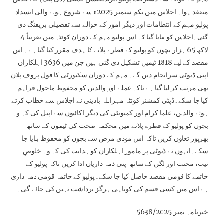
منعقد ہوا۔ اجلاس میں یکم ستمبر 2025ء سے شروع ہونے والی انسداد
پولیو مہم کے انتظامات اور دیگر امور کے حوالے سے تفصیلی بریفنگ دی
گئی۔اجلاس کو بتایا گیا کہ اس پولیو مہم کے دوران کوئٹہ میں تقریباً 4
لاکھ 65 ہزار بچوں کو پولیو کے قطرے پلانے کا ہدف مقرر کیا گیا ہے۔ اس
مقصد کے لیے 1818 ٹیمیں تشکیل دی گئی ہیں جن میں 3636 اہلکاران
اپنی ڈیوٹی سرانجام دیں گے۔ مہم کے دوران سکیورٹی کا فول پروف پلان
بھی مرتب کر لیا گیا ہے تاکہ عملے اور والدین کو محفوظ ماحول فراہم
کیا جا سکے۔ڈپٹی کمشنر کوئٹہ مہراللہ بادینی نے اجلاس سے خطاب کرتے
ہوئے والدین، علما کرام اور کمیونٹی کی دیگر اکائیوں سے اپیل کی کہ وہ
بچوں کو پولیو کے قطرے پلانے میں محکمہ صحت کی ٹیموں کے ساتھ
بھرپور تعاون کریں تاکہ اس موذی مرض سے بچوں کو محفوظ بنایا جا
سکے۔انہوں نے ڈیوٹی پر مامور اہلکاران کو ہدایت کی کہ وہ خلوصِ
نیت، محنت اور لگن کے ساتھ اپنی ذمہ داریاں ادا کریں تاکہ پولیو کے
خاتمے کا قومی مقصد حاصل کیا جا سکے۔پولیو کے خاتمہ قومی ذمہ داری
ہے اس میں کسی قسم کی کوتاہی ہرگز برداشت نہیں کی جائے گی۔
خبرنامہ نمبر 5638/2025