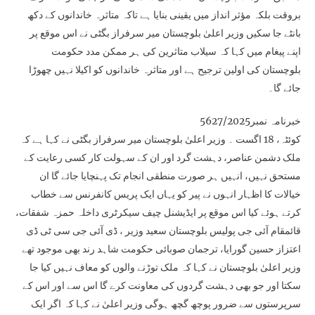
بروقت بلکہ مؤثر انداز میں یقینی بنایا ہے تاکہ متاثرہ خاندانوں کے دکھ
بانٹے جا سکیں وزیر اعلیٰ بلوچستان میر سرفراز بگٹی نے اس موقع پر
اپنے پیغام میں کہا کہ سیلاب متاثرین کی ہر ممکن مدد حکومت
بلوچستان کی اولین ترجیح ہے اور متاثرہ خاندانوں کو اکیلا نہیں چھوڑا
جائے گا۔
خبرنامہ نمبر5627/2025
کوئٹہ، 18 اگست ۔ وزیر اعلیٰ بلوچستان میر سرفراز بگٹی نے کہا ہے کہ
ملک دشمن عناصر، دہشت گرد اور ان کے سہولت کار کسی رعایت کے
مستحق نہیں، انہیں ہر صورت منطقی انجام تک پہنچایا جائے گا ان
خیالات کا اظہار انہوں نے پیر کو یہاں ایک پریس کانفرنس سے خطاب
کرتے ہوئے کیا اس موقع پر ایڈیشنل چیف سیکرٹری داخلہ حمزہ شفقات،
قائمقام آئی جی پولیس بلوچستان سعید وزیر ، ڈی آئی جی سی ٹی ڈی
اعتزاز حسین گورایا، ترجمان صوبائی حکومت شاہد رند بھی موجود تھے
وزیر اعلیٰ بلوچستان نے کہا کہ ملک توڑنے والوں کو معاف نہیں کیا جا
سکتا اور جو بھی دہشت گردوں کی معاونت کرے گا اس سے اور اس کے
سرپرستوں سے ضرور پوچھ گچھ ہوگی وزیر اعلیٰ نے کہا کہ اگر ایک