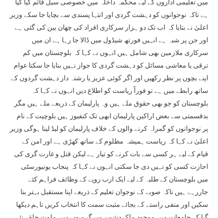
میں تعلیمی اداروں کے لیے محکمہ داخلہ میں خصوصی سیل قائم کیا گیا
ہے تاکہ نوجوانوں کو دہشت گردی اور انتہا پسندی سے بچایا جا سکے وزیر
اعلیٰ نے بتایا کہ اب تک دو ہزار سرکاری افراد کی چھان بین کی گئی ہے
اور جن پر شبہ ہے انہیں فورتھ شیڈول میں ڈالا جا رہا ہے ان میں
سرکاری ملازمین بھی شامل ہیں انہوں نے کہا کہ بلوچستان میں کم
ترقی یا معاشی مسائل کو دہشت گردی کا جواز نہیں بنایا جا سکتا عوام
اپنے بچوں پر نظر رکھیں اور اگر کوئی عزیز یا رشتہ دار دہشت گردوں کے
ساتھ رابطے میں ہے تو فوراً ریاست کو اطلاع دیں انہوں نے کہا کہ
بلوچستان کو جو بھی حقوق ملے ہیں وہ پارلیمان کے ذریعے ملے ہیں مگر
بدقسمتی سے بعض اراکین پارلیمان ابھی تک کنفیوز ہیں بلوچیت کے نام
پر نوجوانوں کو گمراہ کرنے والوں کے خلاف پارلیمان کو لیڈ لینا ہوگی وزیر
اعلیٰ نے کہا کہ ریاست ہمیشہ مظلوم کے ساتھ کھڑی ہے اور امن کے
قیام کے لیے ہر کسی سے بات کرنے کو تیار ہے لیکن قتل و غارت گری کی
اجازت کسی کو نہیں دی جا سکتی انہوں نے کہا کہ پنجاب یونیورسٹی
میں بلوچستان کے طلبہ کے لیے ایک ارب روپے کے وظائف فراہم کئے
جاررہے ہیں تاکہ صوبے کے نوجوان تعلیم کے ذریعے اپنا مستقبل بہتر بنا
سکیں اور منفی راستے کے بجائے مثبت سمت کا انتخاب کریں تاہم دیکھا
گیا کہ جامعات میں موجود ملک دشمن سرگرمیوں میں ملوث حلقہ نئے