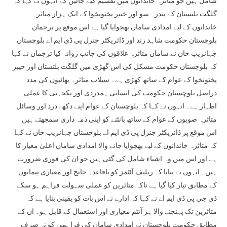
شامل ہیں جو متاثرہ خاندانوں میں تقسیم کیے جائیں گے انہوں نے کہا کہ
گلگت بلتستان کے پندرہ سو اور خیبر پختونخوا کے ایک ہزار متاثرہ
خاندانوں کے لیے امدادی سامان بھجوایا گیا ہے اس موقع پر ترجمان
بلوچستان حکومت شاہد رند اور ڈائریکٹر جنرل پی ڈی ایم اے بلوچستان
جہانزیب خان نے سامان متاثرہ علاقوں کی جانب روانہ کیا ترجمان نے کہا
کہ بلوچستان حکومت مشکل کی اس گھڑی میں گلگت بلتستان اور خیبر
پختونخوا کے عوام کے ساتھ کھڑی ہے۔ سیلاب متاثرہ بھائیوں کی مدد
دراصل بلوچستان حکومت کی انسانی ہمدردی اور یکجہتی کا عملی
اظہار ہے۔ انہوں نے کہا کہ بلوچستان کے عوام اپنے دکھ، درد اور وسائل
متاثرہ صوبوں کے عوام کے ساتھ بانٹنے کو اپنی ذمہ داری سمجھتے ہیں
اس موقع پر ڈائریکٹر جنرل پی ڈی ایم اے بلوچستان جہانزیب خان نے کہا
کہ متاثرہ خاندانوں کے لیے بھجوایا جانے والا امدادی سامان اعلیٰ معیار کا
ہے اور اس میں وہ اشیاء شامل کی گئی ہیں جو ان کی فوری ضرورت
ہیں۔ انہوں نے بتایا کہ ریلیف آئٹمز کو باقاعدہ جانچ اور معیاری پیمانوں
کے مطابق تیار کیا گیا ہے تاکہ متاثرین کو عملی سہولت فراہم ہو سکے
ڈی جی پی ڈی ایم اے نے کہا کہ ادارے نے اس بات کو یقینی بنایا ہے کہ
متاثرین تک پہنچنے والا ہر آئٹم معیاری اور استعمال کے قابل ہو۔ ان کے
مطابق حکومت بلوچستان نے امدادی سامان کی فراہمی کو نہ صرف