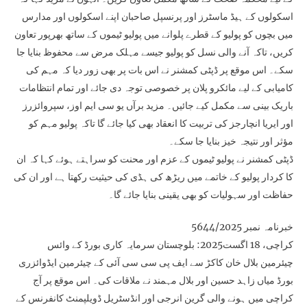
اسکولوں کے ہیڈ ماسٹرز اور پرنسپل صاحبان اپنے اسکولوں اور مدارس
میں بچوں کو پولیو کے قطرے پلوانے میں پولیو ٹیموں کے ساتھ بھرپور تعاون
کریں، تاکہ آنے والی نسل کو پولیو جیسے مہلک مرض سے محفوظ بنایا جا
سکے۔ اس موقع پر ڈپٹی کمشنر نے اس بات پر بھی زور دیا کہ مہم کی
کامیابی کے لیے مائکرو پلان پر خصوصی توجہ دی جائے اور تمام انتظامات
باریک بینی سے مکمل کیے جائیں۔ مزید برآں یو سی ایم اوز، سپروائزرز
اور ایریا انچارجز کی تربیت کا انعقاد بھی کیا جائے گا تاکہ پولیو مہم کو
مؤثر اور نتیجہ خیز بنایا جا سکے۔
ڈپٹی کمشنر نے پولیو ٹیموں کے عزم اور محنت کو سراہتے ہوئے کہا کہ ان
کا کردار پولیو کے خاتمے میں ریڑھ کی ہڈی کی حیثیت رکھتا ہے اور ان کی
حفاظت اور سہولیات کو بھی یقینی بنایا جائے گا۔
خبرنامہ نمبر 5644/2025
کراچی، 18 اگست2025: بلوچستان سرمایہ کاری بورڈ کے وائس
چیئرمین بلال خان کاکڑ سے ایف پی سی سی آئی کے چیئرمین ایڈوائزری
بورڈ میاں زاہد حسین اور بلال مہمند نے ملاقات کی۔ اس موقع پر آج
کراچی میں ہونے والی گرین انرجی اور انڈسٹریل ڈویلپمنٹ کانفرنس کے