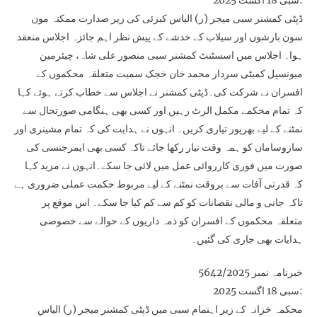
سبی 18 اگست 2025:
ڈپٹی کمشنر سبی میجر (ر) الیاس کبزئی کی زیر صدارت ممکنہ مون
سون بارشوں اور سیلاب کے خدشے کے پیش نظر اہم جائزہ اجلاس منعقد
ہوا۔ اجلاس میں اسسٹنٹ کمشنر سبی منصور علی شاہ، چیئرمین
میونسپل کمیٹی سردار محمد خان خجک سمیت متعلقہ محکموں کے
افسران نے شرکت کی۔ڈپٹی کمشنر نے اجلاس سے خطاب کرتے ہوئے کہا
کہ تمام محکمے مکمل الرٹ رہیں اور کسی بھی ہنگامی صورتحال سے
نمٹنے کے لیے بھرپور تیاری کریں۔ انہوں نے ہدایت کی کہ تمام مشینری اور
سازوسامان کو ہمہ وقت تیار رکھا جائے تاکہ کسی بھی ایمرجنسی کی
صورت میں فوری کارروائی عمل میں لائی جا سکے۔انہوں نے مزید کہا
کہ قدرتی آفات سے بروقت نمٹنے کے لیے مربوط حکمت عملی ضروری ہے
تاکہ جانی و مالی نقصانات کو کم سے کم کیا جا سکے۔ اس موقع پر
متعلقہ محکموں کے افسران کو ذمہ داریوں کے حوالے سے خصوصی
ہدایات بھی جاری کی گئیں۔
خبرنامہ نمبر 5642/2025
سبی 18 اگست 2025:
محکمہ خزانہ کے زیر اہتمام سبی میں ڈپٹی کمشنر میجر (ر) الیاس