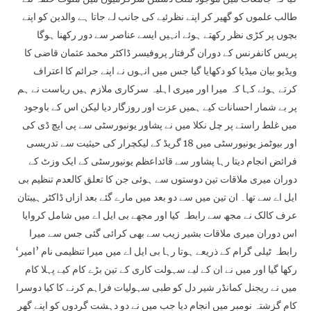
طالب علموں کو گھیر کر اپنے نظرئیے کی جانب لے جاتا ہے والدین کو اپنے
بچوں پر کڑی نظر رکھتے ہوئے انہیں ایسے عناصر سے دور رکھنا ہوگا
پریس کانفرنس کے دوران گرفتار پروفیسر ڈاکٹر محمد عثمان قاضی کا
ویڈیو بیان میڈیا کو دکھایا گیا جس میں انہوں نے اپنے جرائم کا اعتراف
کرتے ہوئے کہا کہ میرا اور میری اہلیہ سرکاری ملازم ہیں ریاست نے ہم
پر بے شمار احسانات کیے ہمیں عزت اور روزگار دیا لیکن اس کے باوجود
میں غلط راستے پر چل نکلا میں نے پشاور یونیورسٹی سے پی ایچ ڈی کی
اور بیوٹمز یونیورسٹی میں 18 گریڈ کے لیکچرار کی حیثیت سے تدریسی
فرائض انجام دیتا رہا پشاور سے قائداعظم یونیورسٹی کے ایک وزٹ کے
دوران میری ملاقات تین دوستوں سے ہوئی جن کا تعلق کالعدم تنظیم بی
ایل اے سے تھا۔ ان تین میں سے دو بعد میں مارے گئے بعد ازاں ڈاکٹر ہیبتان
عرف کالک نے مجھ سے رابطہ کیا اور مجھے بی ایل اے میں شامل کروایا
اس دوران میری ملاقات بشیر زیب سے بھی کرائی گئی جس سے میرا
رابطہ ٹیلی گرام کے ذریعے ہوتا رہا بی ایل اے میں میرا تنظیمی نام ’امیر‘
رکھا گیا اور میں نے ان کے لیے سہولت کاری کے تین بڑے کام کیے پہلا کام
میں نے ریجنل کمانڈر شیر دل کو طبی سہولیات فراہم کرنے کا کیا دوسرا
کام گزشتہ نومبر میں انجام دیا جب میں نے دو دہشت گردوں کو اپنے گھر