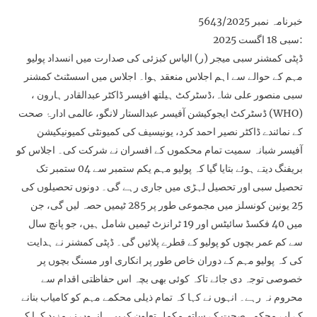
خبرنامہ نمبر 5643/2025
سبی 18 اگست 2025:
ڈپٹی کمشنر سبی میجر (ر) الیاس کبزئی کی صدارت میں انسداد پولیو
مہم کے حوالے سے اہم اجلاس منعقد ہوا۔ اجلاس میں اسسٹنٹ کمشنر
سبی منصور علی شاہ،ڈسٹرکٹ ہیلتھ افیسر ڈاکٹر عبدالقادر ہارون ،
ڈسٹرکٹ ایجوکیشن آفیسر عبدالستار لانگو، عالمی ادارۂ صحت (WHO)
کے نمائندے ڈاکٹر نصیر احمد کرد، یونیسیف کی کمیونٹی کمیونیکیشن
آفیسر شبانہ سمیت تمام محکموں کے افسران نے شرکت کی۔ اجلاس کو
بریفنگ دیتے ہوئے بتایا گیا کہ پولیو مہم یکم ستمبر سے 04 ستمبر تک
تحصیل سبی اور تحصیل لہڑی میں جاری رہے گی۔ دونوں تحصیلوں کی
25 یونین کونسلز میں مجموعی طور پر 285 ٹیمیں حصہ لیں گی، جن
میں 40 فکسڈ سائیٹس اور 19 ٹرانزٹ ٹیمیں شامل ہیں، جو پانچ سال
سے کم عمر بچوں کو پولیو کے قطرے پلائیں گی۔ ڈپٹی کمشنر نے ہدایت
کی کہ پولیو مہم کے دوران خاص طور پر انکاری اور مسنگ بچوں پر
خصوصی توجہ دی جائے تاکہ کوئی بھی بچہ اس حفاظتی اقدام سے
محروم نہ رہے۔ انہوں نے کہا کہ تمام ذیلی محکمے مہم کو کامیاب بنانے
کے لیے محکمہ صحت کے ساتھ مکمل تعاون کریں۔ انہوں نے مزید کہا کہ