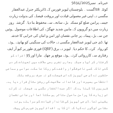
خبرنامہ نمبر5634/2025
کوئٹہ 18اگست ۔ بلوچستان لیویز فورس کے ڈائریکٹر جنرل عبدالغفار
مگسی نے اپنی غیر معمولی قیادت اور بروقت فیصلے کی بدولت زیارت
جیسے پرامن ضلع کو ممکنہ بڑے سانحے سے محفوظ بنا دیا۔ گزشتہ روز
زیارت میں دو گروپوں کے مابین شدید جھگڑے کی اطلاعات موصول ہوئیں
جن سے بڑے پیمانے پر جانی نقصان اور امن و امان کی خرابی کا خدشہ
تھا۔ڈی جی لیویز عبدالغفار مگسی نے حالات کی سنگینی کو بھانپتے ہوئے
فوری طور پر کیو آر ایف (QRF) کو روانہ کرنے کا حکم دیا۔ لیویز نے برق
رفتاری سے کارروائی کرتے ہوئے موقع پر چھاپہ مارا اور 35 افراد کو
گرفتار کر لیا، جبکہ بھاری نفری بھی علاقے میں تعینات کر دی
گئی تاکہ کسی ناخوشگوار واقعے کو روکا جا سکے۔عوامی و سماجی
حلقوں نے ڈی جی لیویز کے اس فیصلے کو نہ صرف بروقت بلکہ
انتظامی بصیرت اور قائدانہ صلاحیت کی روشن مثال قرار دیا ہے۔
شہریوں کا کہنا ہے کہ اگر عبدالغفار مگسی یہ فیصلہ نہ کرتے
تو زیارت کا پرامن ماحول متاثر ہو سکتا تھا اور جانی نقصان
یقینی تھا۔ڈی جی لیویز کی شاندار قیادت کو سراہتے ہوئے
مقامی لوگوں نے کہا کہ ان کا یہ اقدام لیویز فورس کی پیشہ