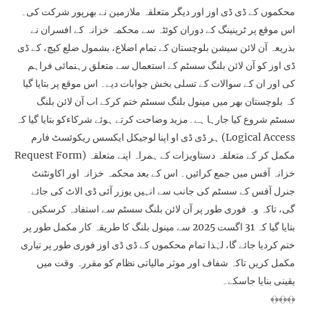
محکموں کے ڈی ڈی اوز اور دیگر متعلقہ ملازمین نے بھرپور شرکت کی۔
اس موقع پر ٹرینینگ کے دوران کوئٹہ سے محکمہ خزانہ کے افسران نے
بذریعہ آن لائن سیشن بلوچستان کے تمام اضلاع، بشمول ضلع کیچ، کے ڈی
ڈی اوز کو آن لائن بلنگ سسٹم کے استعمال سے متعلق رہنمائی فراہم
کی اور ان کے سوالات کے تسلی بخش جوابات دیے۔ اس موقع پر بتایا گیا
کہ بلوچستان بھر میں مینول بلنگ سسٹم ختم کرکے اب آن لائن بلنگ
سسٹم شروع کیا جارہا ہے۔مزید وضاحت کرتے ہوئے شرکاءکو بتایا گیا کہ
ہر ڈی ڈی او اپنا لوجیکل ایکسس ریکوئسٹ فارم (Logical Access
Request Form) مکمل کر کے متعلقہ دستاویزات کے ہمراہ اپنے متعلقہ
خزانہ آفس میں جمع کرائیں۔ اس کے بعد محکمہ خزانہ اور اکاونٹنٹ
جنرل آفس کے سسٹم کی جانب سے انہیں یوزر آئی ڈی الاٹ کی جائے
گی، تاکہ وہ فوری طور پر آن لائن بلنگ سسٹم سے استفادہ کرسکیں۔
بتایا گیا کہ 31 اگست 2025 سے مینول بلنگ کا طریقہ کار مکمل طور پر
ختم کردیا جائے گا، لہٰذا تمام محکموں کے ڈی ڈی اوز فوری طور پر تیاری
مکمل کریں تاکہ شفاف اور موثر مالیاتی نظام کو مقررہ وقت میں
یقینی بنایا جاسکے۔
﴾﴿﴾﴿﴾﴿