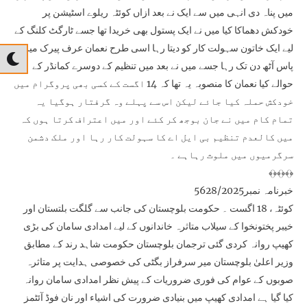
میں پناہ دی انہی میں سے ایک نے بعد ازاں کوئٹہ ریلوے اسٹیشن پر
خودکش دھماکا کیا میں نے ایک پستول بھی خریدا تھا جسے ٹارگٹ کلنگ کے
لیے ایک خاتون سہولت کار کو دیتا رہا اسی طرح نعمان عرف پیرک میرے
پاس آٹھ دن تک رہا جسے میں نے بعد میں تنظیم کے دوسرے کمانڈر کے
حوالے کیا نعمان کا منصوبہ یہ تھا کہ 14 اگست کے کسی بھی پروگرام میں
خودکش حملہ کیا جائے لیکن اس سے پہلے وہ گرفتار ہوگیا یہ
تمام کام میں نے جان بوجھ کر کئے اور میں اعتراف کرتا ہوں کہ
میں کالعدم تنظیم بی ایل اے کا سہولت کار رہا اور ملک دشمن
سرگرمیوں میں ملوث رہاہے ۔
﴾﴿﴾﴿﴾﴿
خبرنامہ نمبر5628/2025
کوئٹہ، 18 اگست ۔ حکومت بلوچستان کی جانب سے گلگت بلتستان اور
خیبر پختونخوا کے سیلاب متاثرہ خاندانوں کے لیے امدادی سامان کی بڑی
کھیپ روانہ کردی گئی ترجمان بلوچستان حکومت شاہد رند کے مطابق
وزیر اعلیٰ بلوچستان میر سرفراز بگٹی کی خصوصی ہدایت پر متاثرہ
صوبوں کے عوام کی فوری ضروریات کے پیش نظر امدادی سامان روانہ
کیا گیا ہے امدادی کھیپ میں بنیادی ضرورت کی اشیاء اور نان فوڈ آئٹمز