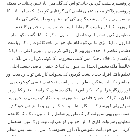
پروفیسر دہشت گرد بن جائے تو اس کے گلے میں ہار نہیں پہنائے جا سکتے
پروفیسر ڈاکٹر محمد عثمان قاضی کی گرفتاری کو میڈیا کے سامنے لانے کا
مقصد یہی ہے کہ دہشت گردی کی کھلے عام حوصلہ شکنی کی جائے
انہوں نے کہا کہ ریاست کا مقابلہ ایسے عناصر سے ہے جنہیں کالعدم
تنظیموں کی پشت پناہی حاصل ہے انہوں نے کہا کہ 14 اگست کو ہمارے
اداروں نے ایک بڑی تباہی کو ناکام بنایا جو اس بات کا ثبوت ہے کہ ریاست
دشمن عناصر کے خلاف بھرپور کارروائی کر رہی ہے وزیر اعلیٰ نے کہا کہ
پاکستان کے خلاف جنگ میں کسی محرومی کا کوئی کردار نہیں بلکہ یہ
خالصتاً ملک دشمن ایجنڈا ہے انہوں نے کہا کہ عثمان قاضی جیسے اعلیٰ
تعلیم یافتہ افراد جب دہشت گردوں کے سہولت کار بنیں تو یہ ریاست اور
معاشرے کے لیے سنگین خطرہ ہے۔ ریاست نے عثمان قاضی کو عزت دی
اور روزگار فراہم کیا لیکن اس نے ملک دشمنوں کا راستہ اختیار کیا وزیر
اعلیٰ نے کہا کہ عثمان قاضی نے خاتون سہولت کار کو پستول دیا جس سے
سیکیورٹی فورسز کے اہلکار نشانہ بنے جبکہ وہ ریلوے اسٹیشن خودکش
حملے میں بھی سہولت کار کے طور پر شامل رہا انہوں نے کہا کہ کالعدم
تنظیمیں سہولت کاری کے لیے خواتین کو بھی اپنے نیٹ ورک میں استعمال
کرتی ہیں جو نہایت تشویش ناک اور افسوسناک امر ہے اسی پس منظر