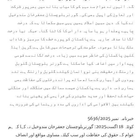
گے۔ انہوں نے عوام سے مہم کو کامیاب بنانے میں بھرپور شرکت
اور تعاون کی اپیل بھی کی۔ گورنربلوچستان جعفرخان مندوخیل
نے کہا کہ دین مبین اسلام ہمیں یہی سبق سکھاتا ہے کہ درخت
چاہیے پھلدار ہو یا سایہ دار اس کا کاٹنا گناہ جبکہ نیا درخت
لگانا صدقہ جاریہ ہے. پاکستان کو پورے خطے کا سرسبز و شاداب
ملک بنانا موجودہ حکومت کی ترجیحات میں شامل ہے. گرین اینڈ
کلین پاکستان کی خاطر صوبے میں زیادہ درخت لگانے سے قومی
پیداوار میں اضافہ کیا جاسکتا ہے. گورنر بلوچستان گلوبل
وارمنگ درحقیقت بنی نوع انسان کیلئے گلوبل وارننگ ہے. نئے
پودوں کی آبیاری کے ساتھ ساتھ پرانے درختوں کی حفاظت بھی
ہماری ذمہ داری ہے. پاکستان جیسے ممالک میں جنگلات اور جنگلی
حیات کے تحفظ اور جدید مشینری کی فراہمی کو یقینی بنانے
کیلئے بین الاقوامی کی اداروں کی مدد و رہنمائی کی ضرورت ہے.
خبرنامہ نمبر 5636/2025
کوئٹہ 18 اگست2025: گورنربلوچستان جعفرخان مندوخیل نے کہا کہ ہم
عوام کے حقوق کی حفاظت اور سب کیلئے مساوی مواقع اور انصاف