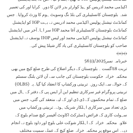
اکیڈمی محمد ادریس کو ہیڈ کوارٹر بدر لائن کا دورہ کرایا اور کی تعمیر
شدہ بلوچستان کانسٹیبلری کی بلڈ نگ وسویٹ ہوم کا وزٹ کروایا۔ جس
کو ایڈیشنل IGP کمانڈنٹ نیشنل پولیس اکیڈمی محمد ادریس نے بہت
سر اہا۔آخر میں ایڈیشنل IGP کمانڈنٹ بلوچستان کانسٹیبلری آغا محمد
یوسف نے ایڈیشنل IIGP کمانڈنٹ نیشنل پولیس اکیڈمی محمد اور لیس
صاحب کو بلوچستان کانسٹیبلری کی یاد گار شیلڈ پیش کی۔
﴾﴿﴾﴿﴾﴿
خبرنامہ نمبر5633/2025
تربت 18اگست ۔ بلوچستان کے دیگر اضلاع کی طرح ضلع کیچ میں بھی
محکمہ خزانہ حکومت بلوچستان کی جانب سے آن لائن بلنگ سسٹم
(OLBS) کے حوالے سے ایک روزہ تربیتی ورکشاپ کا انعقاد کیا گیا۔یہ
تربیتی پروگرام غیر سرکاری تنظیم این آر ایس پی کے دفتر کے ہال میں
ضلع کے تمام محکموں کے ڈی ڈی اوز کے لیے منعقد کی گئی، جس میں
بڑی تعداد میں سرکاری اہلکار شریک ہوئے۔تربیتی ورکشاپ میں
سہولت کاری کے فرائض ڈسٹرکٹ اکاونٹ آفیسر کیچ صدام بلوچ کے
علاوہ محکمہ خزانہ کے اہلکار شوکت علی بلوچ اور داود بلوچ نے انجام
دیے۔ اس موقع پر محکمہ خزانہ ضلع کیچ کے عملے سمیت مختلف