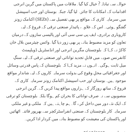
حوالے سے تبادلہ? خیال کیا گیا۔ملاقات میں پاکستان میں گرین انرجی
اقدامات کے امکانات کا جائزہ لیا گیا، جبکہ بوستان اور حب اسپیشل
اکنامک زونز (SEZs) میں سرمایہ کاری کے مواقع پر بھی تفصیل سے
گفتگو ہوئی۔ اس کے علاوہ، پائیدار صنعتی ترقی کے فروغ کے لیے
کاروباری برادری، ایف پی سی سی آئی اور پالیسی سازوں کے درمیان
تعاون کو مزید مضبوط بنانے پر بھی زور دیا گیا۔وائس چیئرمین بلال خان
کاکڑ نے کہا کہ بلوچستان مگرین انرجی اور انڈسٹریل ڈویلپمنٹ
کانفرنس صوبے میں قابلِ تجدید توانائی اور صنعتی ترقی کے لیے سنگِ
میل ثابت ہوگی۔ انہوں نے مزید کہا کہ بلوچستان کے پاس قدرتی وسائل
اور جغرافیائی محلِ وقوع کی بدولت سرمایہ کاروں کے لیے شاندار مواقع
موجود ہیں۔بوستان اور حب اسپیشل اکنامک زونز سرمایہ کاری کے
فروغ کے ساتھ روزگار کے ہزاروں مواقع پیدا کریں گے۔گرین انرجی
منصوبوں سے نہ صرف توانائی کا بحران کم ہوگا بلکہ بلوچستان کو ترقی
کے ایک نئے دور میں داخل کرے گا۔ہم چاہتے ہیں کہ ملکی و غیر ملکی
سرمایہ کار بلوچستان کے صنعتی انفراسٹرکچر سے بھرپور فائدہ اٹھائیں
اور پاکستان کی معیشت کو مضبوط بنانے میں کردار ادا کریں۔