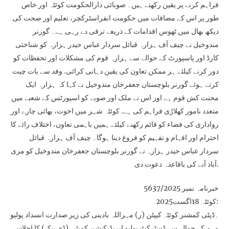
فراہم کرنے پر یقین رکھتے ہیں۔ صوبائی دارالحکومت کوئٹہ اور خاص
طور پر اس کے مضافات میں حکومت انفراسٹرکچر، تعلیم اور صحت کی
دیکھ بھال میں ٹھوس اقدامات کے ذریعے ترقی دے رہی ہے۔ گورنر
مندوخیل نے چیف آف ہزارہ قبائل سردار عباس حیدر ہزارہ کو شناختی
کارڈ اور پاسپورٹ کے حوالے سے ہزارہ قوم کی مشکلات اور تحفظات کو
دور کرنے کیلئے ہر ممکن تعاون کی یقین دہانی کرائی. وفد سے بات چیت
کرتے ہوئے گورنر بلوچستان جعفرخان مندوخیل نے کہا کہ ہزارہ ایک
محنت کش قوم ہے اور اس نے ملک اور صوبے کو اسپورٹس کے شعبے میں
متعدد نامور کھلاڑی فراہم کی ہے. کوئٹہ شہر میں اخوت، بھائی چارے اور
رواداری کی فضاء کو قائم رکھنے کیلئے ہمیں باہمی تعاون، اختلاف رائے کا
احترام اور افہام و تفہیم کو فروغ دینا ہوگا۔ چیف آف ہزارہ قبائل
سردار عباس حیدر ہزارہ نے گورنر بلوچستان جعفرخان مندوخیل کو مری
آباد آنے کی باقاعدہ دعوت دی.
خبرنامہ نمبر 5637/2025
کوئٹہ 18اگست2025:
۔ڈپٹی کمشنر کوئٹہ کیپٹن (ر) مہراللہ بادینی کی زیر صدارت انسداد پولیو
مہم کے حوالے سے ڈسٹرکٹ پولیو ایریڈیکیشن کمیٹی (ڈی پیک) کا اجلاس