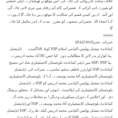
خلاف سخت کارروائی کی جائے گی۔اس موقع پر ٹھیکیدار نے ڈپٹی کمشنر
کو یقین دہانی کرائی کہ تعمیراتی کام کی رفتار میں تیزی لائی جائے گی
اور آئندہ انہیں کسی قسم کی شکایت کا موقع نہیں دیا جائے گا انہوں نے
کہا انشاء اللہ تعمیراتی منصوبے کو مقررہ مدت کے اندر مکمل کیا جائے
گا۔
﴾﴿﴾﴿﴾﴿
خبرنامہ نمبر5632/2025
کوئٹہ18اگست ۔ ۔ ایڈیشنل IGP کمانڈنٹ نیشنل پولیس اکیڈمی اسلام
آباد محمد ادریس نے BC ہیڈ کوارٹر بدر لائن کا مطالیاتی دورہ کیا جس
میں ڈپٹی کمانڈنٹ بلوچستان کانسٹیبلری شاد ابن مسیح SSP، PSP ہیڈ
کوارٹرز عاطف سلیم عباسی نے شرکت کی۔ایڈیشنل IGP کمانڈنٹ
بلوچستان کانسٹیبلری آغا محمد یوسف نے کہا کہ بلوچستان کانسٹیبلری
نے ایڈیشنل IGP کمانڈنٹ نیشنل پولیس اکیڈمی محمد ادریس کو
بلوچستان کانسٹیبلری کی ڈپلائمنٹ ، ڈیوٹی اور مسائل کے متعلق بریفنگ
دی۔ اور اجلاس کے دوران سیکورٹی و دیگر اہم معاملات زیر بحث آئے۔
اورایڈیشنل IGP کمانڈنٹ بلوچستان کانسٹیبلری آغا محمد یوسف نے
ایڈیشنل IGP کمانڈنٹ نیشنل پولیس اکیڈمی محمد ادریس کیلئے ظہرانے
کا بھی اہتمام کیا۔ اس کے بعدایڈیشنل IGP کمانڈنٹ نیشنل پولیس