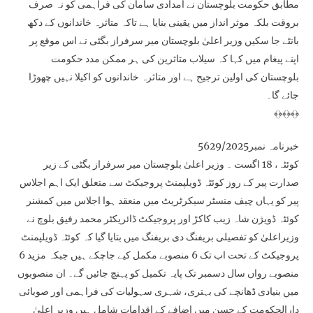
مطابق حکومت بلوچستان نے امدادی سامان کی فراہمی کو نہ صرف
بروقت بلکہ موثر انداز میں یقینی بنایا ہے تاکہ متاثرہ خاندانوں کے دکھ
بانٹے جا سکیں وزیر اعلیٰ بلوچستان میر سرفراز بگٹی نے اس موقع پر
اپنے پیغام میں کہا کہ سیلاب متاثرین کی ہر ممکن مدد حکومت
بلوچستان کی اولین ترجیح ہے اور متاثرہ خاندانوں کو اکیلا نہیں چھوڑا
جائے گا۔
﴾﴿﴾﴿﴾﴿
خبرنامہ نمبر5629/2025
کوئٹہ، 18 اگست ۔ وزیر اعلیٰ بلوچستان میر سرفراز بگٹی کے زیر
صدارت پیر کے روز کوئٹہ ڈویلپمنٹ پروجیکٹ سے متعلق ایک اہم اجلاس
پیر کو یہاں چیف منسٹر سیکرٹریٹ میں منعقد ہوا اجلاس میں کمشنر
کوئٹہ ڈویژن شاہ زیب کاکڑ اور پروجیکٹ ڈائریکٹر محمد رفیق بلوچ نے
وزیراعلیٰ کو تفصیلی بریفنگ دی بریفنگ میں بتایا گیا کہ کوئٹہ ڈویلپمنٹ
پروجیکٹ کے تحت اب تک 6 منصوبے مکمل کیے جاچکے ہیں جبکہ مزید 6
منصوبے رواں سال دسمبر تک پایہ تکمیل کو پہنچ جائیں گے۔ ان منصوبوں
میں بنیادی ڈھانچے کی بہتری، شہری سہولیات کی فراہمی اور صوبائی
دارالحکومت کے حسن میں اضافے کے اقدامات شامل ہیں وزیر اعلیٰ