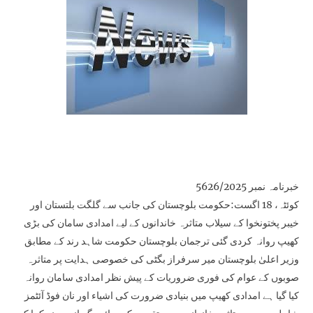
خبرنامہ نمبر 5626/2025
کوئٹہ، 18 اگست:حکومت بلوچستان کی جانب سے گلگت بلتستان اور
خیبر پختونخوا کے سیلاب متاثرہ خاندانوں کے لیے امدادی سامان کی بڑی
کھیپ روانہ کردی گئی ترجمان بلوچستان حکومت شاہد رند کے مطابق
وزیر اعلیٰ بلوچستان میر سرفراز بگٹی کی خصوصی ہدایت پر متاثرہ
صوبوں کے عوام کی فوری ضروریات کے پیش نظر امدادی سامان روانہ
کیا گیا ہے امدادی کھیپ میں بنیادی ضرورت کی اشیاء اور نان فوڈ آئٹمز