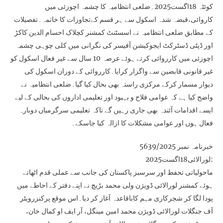
کوئٹہ 18اگست2025۔ضلعی انتظامیہ کا چشمہ اچوزئی میں
کاروائی،قبضہ شدہ اسکول سے ہر قسم کےتجاوزات کا خاتمہ۔تفصیلات
کے مطابق ضلعی انتظامیہ نے اسسٹنٹ کمشنر کچلاک احسام الدین کاکڑ
اور ڈپٹی ڈسٹرکٹ ایجوکیشن آفیسر کی نگرانی میں کلی چوہی چشمہ
اچوزئی میں کارروائی کرتے ہوئے عرصہ 10 سال سے غیر فعال اسکول کو
غیر قانونی قابضین سے واگزار کرایا۔کارروائی کے دوران اسکول کی
دیوار مسمار کرکے مرکزی راستہ بھی بحال کیا گیا۔ضلعی انتظامیہ نے
واضح کیا ہے کہ عوامی فلاح و بہبود اور تعلیمی اداروں کی بحالی کے لیے
ایسے اقدامات آئندہ بھی جاری رہیں گے تاکہ تعلیمی سرگرمیاں دوبارہ
فعال ہوں اور عوامی مشکلات کا ازالہ کیا جاسکے۔
خبرنامہ نمبر 5639/2025
لورالائی18اگست2025:
ماحولیاتی تحفظ اور سرسبز پاکستان کی جانب سے عملی قدم اٹھاتے
ہوئے کمشنر لورالائی ڈویژن ولی محمد بڑیچ نے اپنے دفتر کے احاطے میں
پودا لگا کر شجرکاری مہم کاباقاعدہ آغاز کر دیا۔اس موقع پرکنزرویٹر
آف جنگلات لورالائی ڈویژن محمد امین مینگل، آر ایف او کمال خان،