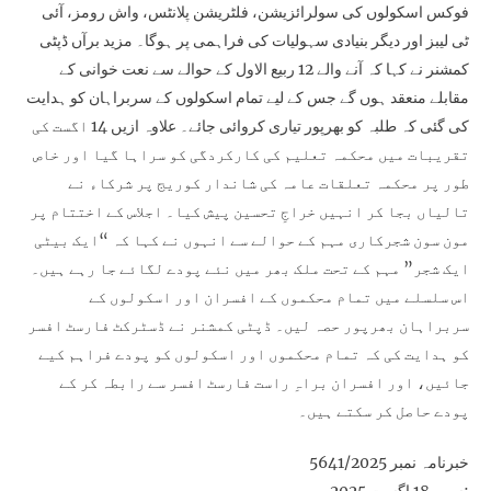
فوکس اسکولوں کی سولرائزیشن، فلٹریشن پلانٹس، واش رومز، آئی
ٹی لیبز اور دیگر بنیادی سہولیات کی فراہمی پر ہوگا۔ مزید برآں ڈپٹی
کمشنر نے کہا کہ آنے والے 12 ربیع الاول کے حوالے سے نعت خوانی کے
مقابلے منعقد ہوں گے جس کے لیے تمام اسکولوں کے سربراہان کو ہدایت
کی گئی کہ طلبہ کو بھرپور تیاری کروائی جائے۔ علاوہ ازیں 14 اگست کی
تقریبات میں محکمہ تعلیم کی کارکردگی کو سراہا گیا اور خاص
طور پر محکمہ تعلقات عامہ کی شاندار کوریج پر شرکاء نے
تالیاں بجا کر انہیں خراجِ تحسین پیش کیا۔ اجلاس کے اختتام پر
مون سون شجرکاری مہم کے حوالے سے انہوں نے کہا کہ “ایک بیٹی
ایک شجر” مہم کے تحت ملک بھر میں نئے پودے لگائے جا رہے ہیں۔
اس سلسلے میں تمام محکموں کے افسران اور اسکولوں کے
سربراہان بھرپور حصہ لیں۔ ڈپٹی کمشنر نے ڈسٹرکٹ فارسٹ افسر
کو ہدایت کی کہ تمام محکموں اور اسکولوں کو پودے فراہم کیے
جائیں، اور افسران براہِ راست فارسٹ افسر سے رابطہ کر کے
پودے حاصل کر سکتے ہیں۔
خبرنامہ نمبر 5641/2025