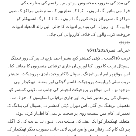
کی مدد کی ضرورت محسوس ہو تو ہم ہرقسم کی معاونت کی
فراہمی بنائیں گے انہوں نے کہا کہ ضلع بھر کے تمام طبی مراکز کے طبی
مراکز کے سرپرائز وزٹ کریں گے انہوں نے کہا کہ ڈرگ انسپیکٹر کو
چاہیے کہ وہ روزانہ کی بنیاد پر ادویات کا جائزہ لیں زائد المعیاد ادویات
فروخت کرنے والوں کے خلاف کارروائی کی جائے۔
﴾﴿﴾﴿﴾﴿
خبرنامہ نمبر5631/2025
تربت 18اگست ۔ ڈپٹی کمشنر کیچ بشیر احمد بڑیچ نے پیر کے روز ٹیچنگ
ہسپتال تربت کا دورہ کیا اور وہاں جاری ترقیاتی منصوبوں کا معائنہ کیا۔
اس موقع پر ایم ایس ٹیچنگ ہسپتال ڈاکٹر وحید بلیدی، پروجیکٹ انجینیئر
تربت سٹی ڈویلپمنٹ پروجیکٹ قاسم گچکی اور متعلقہ ٹھیکیدار بھی
موجود تھے۔اس موقع پر پروجیکٹ انجینئر کی جانب سے ڈپٹی کمشنر کو
ہسپتال کی زیر تعمیر عمارت اور جاری ترقیاتی اسکیموں کے حوالے سے
تفصیلی بریفنگ دی گئی۔اس دوران ڈپٹی کمشنر نے ہسپتال کی بلڈنگ کے
تعمیراتی کام میں سست روی پر سخت برہمی کا اظہار کرتے ہوئے
متعلقہ ٹھیکیدار کو ایک ہفتے کی مہلت دی۔ انہوں نے ہدایت کی کہ اگلے
پیر تک کام کی رفتار میں واضح تیزی لائی جائے، بصورت دیگر ٹھیکیدار کے