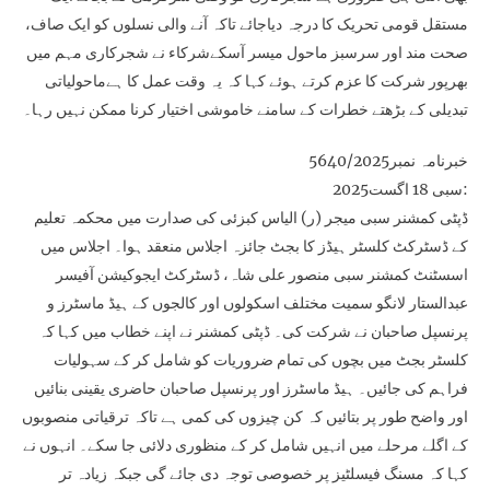
مستقل قومی تحریک کا درجہ دیاجائے تاکہ آنے والی نسلوں کو ایک صاف،
صحت مند اور سرسبز ماحول میسر آسکےشرکاء نے شجرکاری مہم میں
بھرپور شرکت کا عزم کرتے ہوئے کہا کہ یہ وقت عمل کا ہےماحولیاتی
تبدیلی کے بڑھتے خطرات کے سامنے خاموشی اختیار کرنا ممکن نہیں رہا۔
خبرنامہ نمبر5640/2025
سبی 18 اگست2025:
ڈپٹی کمشنر سبی میجر (ر) الیاس کبزئی کی صدارت میں محکمہ تعلیم
کے ڈسٹرکٹ کلسٹر ہیڈز کا بجٹ جائزہ اجلاس منعقد ہوا۔ اجلاس میں
اسسٹنٹ کمشنر سبی منصور علی شاہ، ڈسٹرکٹ ایجوکیشن آفیسر
عبدالستار لانگو سمیت مختلف اسکولوں اور کالجوں کے ہیڈ ماسٹرز و
پرنسپل صاحبان نے شرکت کی۔ ڈپٹی کمشنر نے اپنے خطاب میں کہا کہ
کلسٹر بجٹ میں بچوں کی تمام ضروریات کو شامل کر کے سہولیات
فراہم کی جائیں۔ ہیڈ ماسٹرز اور پرنسپل صاحبان حاضری یقینی بنائیں
اور واضح طور پر بتائیں کہ کن چیزوں کی کمی ہے تاکہ ترقیاتی منصوبوں
کے اگلے مرحلے میں انہیں شامل کر کے منظوری دلائی جا سکے۔ انہوں نے
کہا کہ مسنگ فیسلٹیز پر خصوصی توجہ دی جائے گی جبکہ زیادہ تر