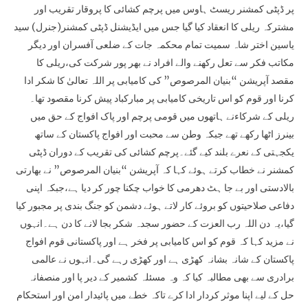
پر ڈپٹی کمشنر ریسٹ ہاوس میں پرچم کشائی کا پروقار تقریب اور
مشترکہ ریلی کا انعقاد کیا گیا جس میں ایڈیشنل ڈپٹی کمشنر(جنرل) سید
یاسین اختر شاہ سمیت تمام محکمہ جات کے ضلعی آفسران اور دیگر
مکاتب فکر سے تعل رکھنے والے افراد نے بھر پور شرکت کی،ریلی کا
مقصد آپریشن “بنیان المرصوص” کی کامیابی پر اللہ تعالیٰ کا شکر ادا
کرنا اور قوم کو اس تاریخی کامیابی پر مبارکباد پیش کرنا مقصود تھا۔
ریلی کے شرکاءنے ہاتھوں میں قومی پرچم اور پاک افواج کے حق میں
بینرز اٹھا رکھے تھے جبکہ وطن سے محبت اور افواج پاکستان کے ساتھ
یکجہتی کے نعرے بلند کیے گئے۔پرچم کشائی کی تقریب کے دوران ڈپٹی
کمشنر نے خطاب کرتے ہوئے کہا کہ آپریشن “بنیان المرصوص” نے بھارتی
بالادستی اور بے جا ہٹ دھرمی کا خواب چکنا چور کر دیا ہے،جبکہ اپنی
دفاعی صلاحیتوں کو بروئے کار لاتے ہوئے دشمن کو جنگ بندی پر مجبور کیا
گیا،یہ دن اللہ رب العزت کے حضور سجدہ شکر بجا لانے کا دن ہے۔انہوں
نے مزید کہا کہ قوم کو اس کامیابی پر فخر ہے اور پاکستانی قوم افواج
پاکستان کے شانہ بشانہ کھڑی ہے اور کھڑی رہے گی۔انہوں نے عالمی
برادری سے بھی مطالبہ کیا کہ وہ مسئلہ کشمیر کے دیر پا اور منصفانہ
حل کے لیے اپنا موثر کردار ادا کرے تاکہ خطے میں پائیدار امن اور استحکام