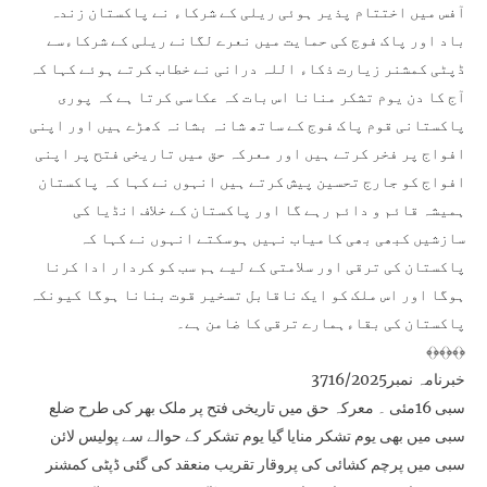
آفس میں اختتام پذیر ہوئی ریلی کے شرکاء نے پاکستان زندہ
باد اور پاک فوج کی حمایت میں نعرے لگانے ریلی کے شرکاءسے
ڈپٹی کمشنر زیارت ذکاء اللہ درانی نے خطاب کرتے ہوئے کہا کہ
آج کا دن یوم تشکر منانا اس بات کہ عکاسی کرتا ہے کہ پوری
پاکستانی قوم پاک فوج کے ساتھ شانہ بشانہ کھڑے ہیں اور اپنی
افواج پر فخر کرتے ہیں اور معرکہ حق میں تاریخی فتح پر اپنی
افواج کو جارج تحسین پیش کرتے ہیں انہوں نے کہا کہ پاکستان
ہمیشہ قائم و دائم رہے گا اور پاکستان کے خلاف انڈیا کی
سازشیں کبھی بھی کامیاب نہیں ہوسکتے انہوں نے کہا کہ
پاکستان کی ترقی اور سلامتی کے لیے ہم سب کو کردار ادا کرنا
ہوگا اور اس ملک کو ایک ناقابل تسخیر قوت بنانا ہوگا کیونکہ
پاکستان کی بقاءہمارے ترقی کا ضامن ہے۔
﴾﴿﴾﴿﴾﴿
خبرنامہ نمبر3716/2025
سبی 16مئی ۔ معرکہ حق میں تاریخی فتح پر ملک بھر کی طرح ضلع
سبی میں بھی یوم تشکر منایا گیا یوم تشکر کے حوالے سے پولیس لائن
سبی میں پرچم کشائی کی پروقار تقریب منعقد کی گئی ڈپٹی کمشنر