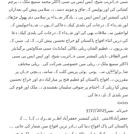
سبی جہانزیب شیخ، ایس ایس پی سبی ڈاکٹر محمد سمیع ملک نے پرچم
کشائی کی اور پولیس کے چاق و چوبند دستے نے سلامی پیش کی بعدازاں
ڈپٹی کمشنر اور ایس ایس پی نے یادگار شہداء پر سلامی دی پھول چڑھائے
اور شہداء کے درجات کی بلندی کیلئے دعاکی انہوں نے شہداءپولیس کے
لواحقین سے ملاقات بھی کی اور شہداء کے درجات کی بلندی کیلئے دعا
کی دریں اثناء افواج پاکستان کو خراج تحسین پیش کرنے کے لیے سبی کے
شہریوں نے عظیم الشان ریلی نکالی کمانڈنٹ سبی سکاوٹس برگیڈیئر
عمر الطاف ،ڈپٹی کمشنر سبی جہانزیب شیخ، اور ایس ایس پی سبی
ڈاکٹر سمیع ملک نے ریلی میں خصوصی شرکت کی۔ ریلی مختلف
شاہراو¿ں سے ہوتی ہوئی پریس کلب کے سامنے پہنچی جہاں پر
مقررین نے افواج پاکستان کو عظیم فتح پر مبارکباد دی اور خراج تحسین
پیش کیا ریلی کے اختتام پر صوفی سلیمان نقشبندی نے ملک اور قوم کی
سر بلندی کے لیے دعا کی۔
﴾﴿﴾﴿﴾﴿
خبرنامہ نمبر3717/2025
جعفرآباد16مئی ۔ڈپٹی کمشنر جعفرآباد اظہر شہزاد نے کہا ہے کہ
پاکستان کی پاک افواج دنیا کی بہادر ترین افواج میں شمار کی جاتی ہے
بھارت اپنی بوکھلاہٹ اور طاقت کے نشے میں چور تھا جسے پاک فوج نے