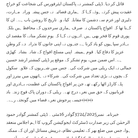
قائل کر دیا۔ڈپٹی کمشنر نے پاکستان ایئرفورس کی شجاعت کو خراجِ
عقیدت پیش کرتے ہوئے کہا کہ ہماری فضائیہ نے جس پیشہ ورانہ مہارت،
دلیری اور عزم سے دشمن کا مقابلہ کیا، وہ تاریخ کا روشن باب ہے۔ ان کا
کہنا تھا کہ افواجِ پاکستان نہ صرف ہماری سرحدوں کے محافظ ہیں بلکہ
پوری قوم کا فخر بھی ہیں۔انہوں نے کہا کہ یومِ تشکر منانے کا مقصد ان
بہادر سپاہیوں کو یاد کرنا ہے جنہوں نے اپنی جانوں کا نذرانہ دے کر وطنِ
عزیز کا دفاع کیا۔ قوم ہمیشہ اپنی مسلح افواج کے شانہ بشانہ کھڑی
ہے۔اس ضمن میں، یومِ تشکر کے موقع پر ڈپٹی کمشنر ارشد حسین
جمالی نے ایک ریلی میں شرکت کی۔ جس میں شہریوں کے علاوہ سکول
کے بچوں نے بڑی تعداد میں شرکت کی۔ شرکاء نے ہاتھوں میں بینرز اور
پلے کارڈز اٹھا رکھے تھے جن پر افواجِ پاکستان کی عظمت، بہادری اور
قربانیوں کے حق میں نعرے درج تھے۔ ریلی کے دوران پاک فوج زندہ باد
جیسے پرجوش نعرے فضاء میں گونجتے رہے۔﴾﴿﴾﴿﴾﴿
خبرنامہ نمبر3724/2025گوادر 16مئی ۔ ڈپٹی کمشنر گوادر حمود
الرحمٰن کی زیر صدارت ڈسٹرکٹ ایجوکیشن گروپ کا اہم اجلاس منعقد
ہوا، جس میں ضلع بھر کے تعلیمی نظام، درپیش مسائل اور ان کے ممکنہ