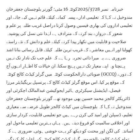
خبرنامہ نمبر 2025/3728کوئٹہ16 مئی: گورنر بلوچستان جعفرخان
مندوخیل نے کہا کہ تعلیمی ادارے پیسہ کمانے کیلئے قائم نہیں کیے جاتے اور
تعلیمی اداروں کی بھاری فیسیں وصول کرنا دراصل غریب طلبہ پر علم و
شعور کے دروازے بند کرنے کے مترادف ہے لہٰذا نئی نسل کی پوشیدہ
صلاحیت و قابلیت میں نکھار پیدا کرنے کیلئے علم و دانش کے نئے راستے
کھولنا اور انہیں معاشرے کے غریب ترین طلبہ کیلئے قابل رسائی بنانا اشد
ضروری ہے. یہ میرا ذاتی تجربہ رہا ہے کہ علم جب تک نادار تک نہیں
پہنچتا وہ اپنے معیار تک نہیں پہنچ سکتا. ان خیالات کا اظہار انہوں آج
صوبائی دارالحکومت کوئٹہ میں گرلز کیڈٹ کالج کوئٹہ (GCCQ) کے دورے
کے موقع پر کیا. اس موقع گرلز کیڈٹ کالج کے پرنسپل بریگیڈیئر مرزا
فیصل، ایڈیشنل سیکرٹری ہائیر ایجوکیشن عبدالمالک اچکزئی اور
ڈائریکٹر کالجز محمد حسین بھی موجود تھے. گورنر بلوچستان جعفرخان
مندوخیل نے کہا کہ بلوچستان میں کیڈٹ کالجز طویل عرصے سے معیاری
تعلیم، ڈسپلن اور امید کی کرن رہے ہیں جو تعلیمی قابلیت، کردار سازی
اور اخلاقی سالمیت کو فروغ دیتے ہیں۔ یہاں بہترین تعلیمی ماحول اور
اساتذہ کی لگن اور محنت کو دیکھ کر بہت خوشی ہوئی. ضروری ہے کہ
تمام کیڈٹ کالجز بالخصوص گرلز کیڈٹ کالج کوئٹہ کی اعلیٰ کارکردگی