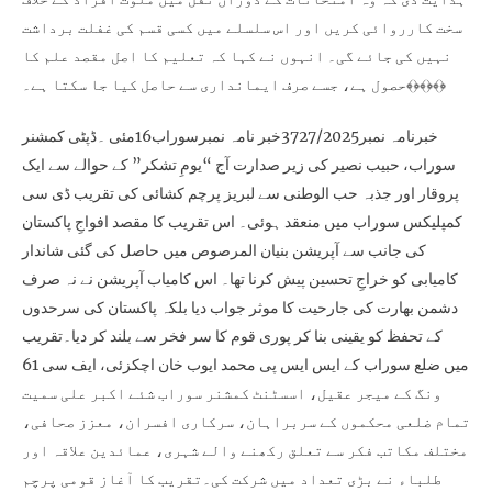
سخت کارروائی کریں اور اس سلسلے میں کسی قسم کی غفلت برداشت
نہیں کی جائے گی۔ انہوں نے کہا کہ تعلیم کا اصل مقصد علم کا
حصول ہے، جسے صرف ایمانداری سے حاصل کیا جا سکتا ہے۔﴾﴿﴾﴿﴾﴿
خبرنامہ نمبر3727/2025خبر نامہ نمبرسوراب16مئی ۔ڈپٹی کمشنر
سوراب، حبیب نصیر کی زیر صدارت آج “یومِ تشکر” کے حوالے سے ایک
پروقار اور جذبہ حب الوطنی سے لبریز پرچم کشائی کی تقریب ڈی سی
کمپلیکس سوراب میں منعقد ہوئی۔ اس تقریب کا مقصد افواجِ پاکستان
کی جانب سے آپریشن بنیان المرصوص میں حاصل کی گئی شاندار
کامیابی کو خراجِ تحسین پیش کرنا تھا۔ اس کامیاب آپریشن نے نہ صرف
دشمن بھارت کی جارحیت کا موثر جواب دیا بلکہ پاکستان کی سرحدوں
کے تحفظ کو یقینی بنا کر پوری قوم کا سر فخر سے بلند کر دیا۔تقریب
میں ضلع سوراب کے ایس ایس پی محمد ایوب خان اچکزئی، ایف سی 61
ونگ کے میجر عقیل، اسسٹنٹ کمشنر سوراب شئے اکبر علی سمیت
تمام ضلعی محکموں کے سربراہان، سرکاری افسران، معزز صحافی،
مختلف مکاتب فکر سے تعلق رکھنے والے شہری، عمائدین علاقہ اور
طلباء نے بڑی تعداد میں شرکت کی۔تقریب کا آغاز قومی پرچم