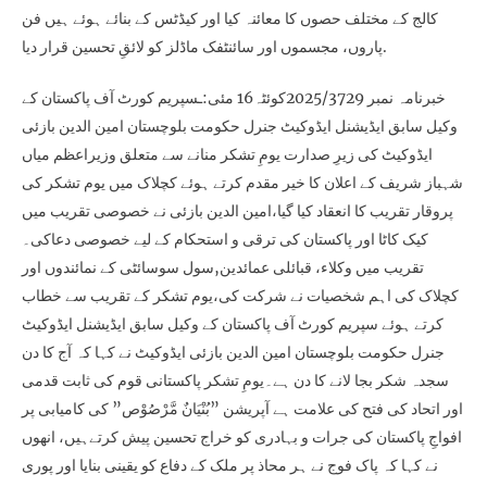
کالج کے مختلف حصوں کا معائنہ کیا اور کیڈٹس کے بنائے ہوئے ہیں فن
پاروں، مجسموں اور سائنٹفک ماڈلز کو لائقِ تحسین قرار دیا.
خبرنامہ نمبر 2025/3729کوئٹہ16 مئی:ـسپریم کورٹ آف پاکستان کے
وکیل سابق ایڈیشنل ایڈوکیٹ جنرل حکومت بلوچستان امین الدین بازئی
ایڈوکیٹ کی زیرِ صدارت یومِ تشکر منانے سے متعلق وزیراعظم میاں
شہباز شریف کے اعلان کا خیر مقدم کرتے ہوئے کچلاک میں یوم تشکر کی
پروقار تقریب کا انعقاد کیا گیا،امین الدین بازئی نے خصوصی تقریب میں
کیک کاٹا اور پاکستان کی ترقی و استحکام کے لیے خصوصی دعاکی۔
تقریب میں وکلاء، قبائلی عمائدین,سول سوسائٹی کے نمائندوں اور
کچلاک کی اہم شخصیات نے شرکت کی،یوم تشکر کے تقریب سے خطاب
کرتے ہوئے سپریم کورٹ آف پاکستان کے وکیل سابق ایڈیشنل ایڈوکیٹ
جنرل حکومت بلوچستان امین الدین بازئی ایڈوکیٹ نے کہا کہ آج کا دن
سجدہ شکر بجا لانے کا دن ہے۔یومِ تشکر پاکستانی قوم کی ثابت قدمی
اور اتحاد کی فتح کی علامت ہے آپریشن ”بُنْیَانٌ مَّرْصُوْص” کی کامیابی پر
افواجِ پاکستان کی جرات و بہادری کو خراج تحسین پیش کرتےہیں، انھوں
نے کہا کہ پاک فوج نے ہر محاذ پر ملک کے دفاع کو یقینی بنایا اور پوری