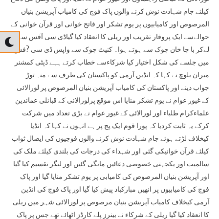
کیلئے جام شہادت نوش کرنے والوں پاک فوج کی کامیاب آپریشن بنیان
المرصوص اور کامیابیوں پر یوم تشکر اور فاتح خوانی اور قرآن خوانی کے
حوالےسے ایک پروقار تقریب اور ریلی کا انعقاد کیا گیاڈی سی آفس سے
لےکر با چا خان چوک سے ہوتے ہوا۔ کنیٹ چوک سے واپس ڈی سی ?فس
میں جلسے کی شکل اختیار کیا شرکاءسے خطاب کرتے ہہے ڈپٹی کمشنر
میران بلوچ نے کہا کہ انڈین آرمی کو پاکستان کی طرف سے منہ توڑ
جواب دینے اور پاکستان کی کامیاب آپریشن بنیان المرصوص پر لورالائی
کے غیور عوام نے یوم تشکر منایا اس موقع پرلورالائی کے قبائلی عمائدین
علماءکرام طلباء اور لورالائی کے غیور عوام نے بڑی تعداد میں شرکت
کرکے یہ ثابت کردیا کہ پورا قوم ایک پج پر ہے انہوں نے کہا کہ انڈیا
کیخلاف لڑتے ہوئے جام شہادت نوش کرنے والوں فوجیوں کی ایصال ثواب
کیلئے قرآن خوانیکی گئی اور شہداء کی درجات کی بلندی کیلئے ملک کی
سالمیت اور یکجہتی خصوصی دعائیں مانگی گئیں اور لنگر تقسیم کیا گیا
اور آپریشن بنیان المرصوص کی کامیابی پر یوم تشکر منایا گیا اور پاک
فوج کی کامیابیوں پر انھیں مبارکباد پیش کیا گیا اور پاک فوج کی انڈین
آرمی کیخلاف کامیاب آپریشن بنیان مرصوص پر لورالائی شہر میں ریلی
کا انعقاد کیا گیا ریلی کے شرکاء نے بینرز پلے کارڈز اٹھائے تھے جس پر پاک