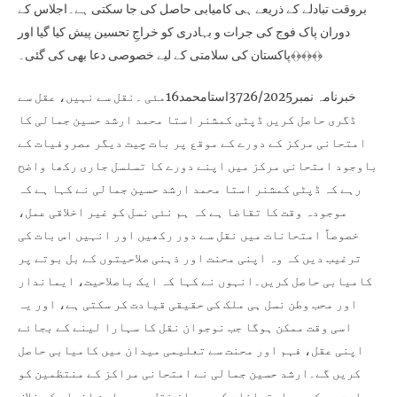
بروقت تبادلے کے ذریعے ہی کامیابی حاصل کی جا سکتی ہے۔اجلاس کے
دوران پاک فوج کی جرات و بہادری کو خراجِ تحسین پیش کیا گیا اور
پاکستان کی سلامتی کے لیے خصوصی دعا بھی کی گئی۔﴾﴿﴾﴿﴾﴿
خبرنامہ نمبر3726/2025استامحمد16مئی ۔نقل سے نہیں، عقل سے
ڈگری حاصل کریں ڈپٹی کمشنر استا محمد ارشد حسین جمالی کا
امتحانی مرکز کے دورے کے موقع پر بات چیت دیگر مصروفیات کے
باوجود امتحانی مرکز میں اپنے دورے کا تسلسل جاری رکھا واضح
رہے کہ ڈپٹی کمشنر استا محمد ارشد حسین جمالی نے کہا ہے کہ
موجودہ وقت کا تقاضا ہے کہ ہم نئی نسل کو غیر اخلاقی عمل،
خصوصاً امتحانات میں نقل سے دور رکھیں اور انہیں اس بات کی
ترغیب دیں کہ وہ اپنی محنت اور ذہنی صلاحیتوں کے بل بوتے پر
کامیابی حاصل کریں۔انہوں نے کہا کہ ایک باصلاحیت، ایماندار
اور محب وطن نسل ہی ملک کی حقیقی قیادت کر سکتی ہے، اور یہ
اسی وقت ممکن ہوگا جب نوجوان نقل کا سہارا لینے کے بجائے
اپنی عقل، فہم اور محنت سے تعلیمی میدان میں کامیابی حاصل
کریں گے۔ارشد حسین جمالی نے امتحانی مراکز کے منتظمین کو
ہدایت دی کہ وہ امتحانات کے دوران نقل میں ملوث افراد کے خلاف