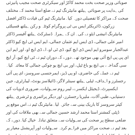
صوبائی وزیر صحت بخت محمد کاکڑ اور سیکرٹری صحت مجیب پانیزئی
کی ہدایت پر صوبائی ہیلتھ مانیٹرنگ ٹیم نے ضلع استا محمد کے مختلف
صحت کے مراکز کا تفصیلی دورہ کیا۔مانیٹرنگ ٹیم کی قیادت ڈاکٹر افضل
زرکون، ڈائریکٹر ایس بی ٹی پروگرام کوئٹہ و رکن ہیلتھ فسیلٹی
مانیٹرنگ انیشی ایٹو نے کی۔ ان کے ہمراہ ڈسٹرکٹ ہیلتھ آفیسر ڈاکٹر
امیر علی جمالی، ڈی ایس ایم عثمان جمالی، ایم ایس ٹی ایچ کیو ڈاکٹر
عبدالجبار سومرو ایم ایس ڈی ایچ کیو، ڈی ٹی او، اے ڈی ایچ او، اور ایم این
ای پی پی ایچ آئی بھی موجود تھے۔دورے کے دوران ٹیم نے ٹی ایچ کیو، آر ایچ
سی گنداخہ، بی ایچ یو باغ ٹیل، اور بی ایچ یو چوکی جمالی کا معائنہ کیا۔
ٹیم نے عملے کی حاضری، او پی ڈیز، ایمرجنسی سروسز، ای پی آئی
رجسٹرز و اہداف، ٹیلی ہیلتھ سینٹر لاگز، ڈائیلاسز یونٹ، لیبارٹری، جین
ایکسپرٹ، ڈیجیٹل ایکسرے، لیبر روم سہولیات، ضروری ادویات کی
دستیابی، طبی آلات، ملیریا رجسٹرز، اور دیگر پرائمری و ٹرشری ہیلتھ
کیئر سروسز کا باریک بینی سے جائزہ لیا۔مانیٹرنگ ٹیم نے اس موقع پر
ڈپٹی کمشنر استا محمد ارشد حسین جمالی سے بھی ملاقات کی اور
ضلعی سطح پر صحت کی سہولیات سے متعلق تبادلہ خیال کیا۔دورے کے
بعد ٹیم نے صحت مراکز میں فراہم کردہ سہولیات اور آپریشنل معیار پر