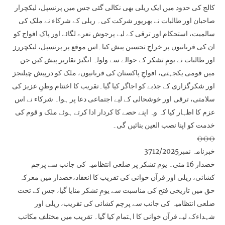
کالج کی حدود میں ایک ریلی بھی نکالی گئی جس میں پرنسپل، لیکچرار
صاحبان اور طالبات نے بھرپور شرکت کی۔ ریلی کے شرکاء نے ملک کی
سالمیت، استحکام اور ترقی کے لیے پرجوش نعرے لگائے اور پاک افواج کو
ان کی قربانیوں پر خراجِ تحسین پیش کیا۔اس موقع پر پرنسپل، لیکچررز
اور طالبات نے یومِ تشکر کے حوالے سے ولولہ انگیز تقاریر پیش کیں جن
میں قومی یکجہتی، افواجِ پاکستان کی قربانیوں، ملک کو درپیش چیلنجز
اور شکرگزاری کے جذبے کو اجاگر کیا گیا۔تقریب کا اختتام وطنِ عزیز کی
سلامتی، ترقی اور خوشحالی کے لیے اجتماعی دعا پر ہوا۔ شرکاء نے اس
عزم کا اظہار کیا کہ وہ اپنے حصے کا کردار ادا کرتے ہوئے ملک و قوم کی
خدمت کو اپنا نصب العین بنائیں گی۔
﴾﴿﴾﴿﴾﴿
خبرنامہ نمبر3712/2025
خضدار 16 مئی۔ یوم تشکر پر ضلعی انتظامیہ کی جانب سے پرچم
کشائی، ریلی اور قرآن خوانی کی تقریب کا انعقاد،خضدار میں معرکہ
حق میں تاریخی فتح کی مناسبت سے یومِ تشکر منایا گیا، جس کے تحت
ضلعی انتظامیہ کی جانب سے پرچم کشائی کی تقریب، ریلی اور
شہداءکے لیے قرآن خوانی کا اہتمام کیا گیا۔ تقریب میں مختلف مکاتب