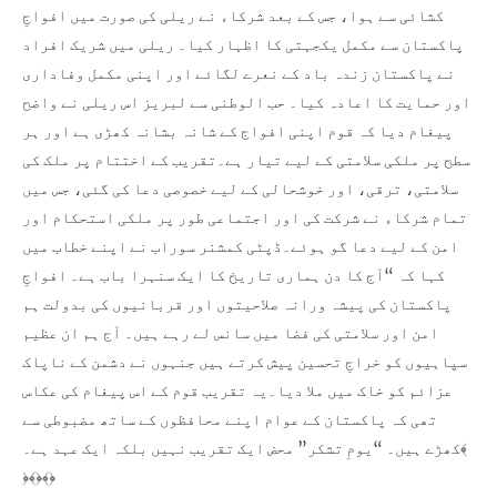
کشائی سے ہوا، جس کے بعد شرکاء نے ریلی کی صورت میں افواجِ
پاکستان سے مکمل یکجہتی کا اظہار کیا۔ ریلی میں شریک افراد
نے پاکستان زندہ باد کے نعرے لگائے اور اپنی مکمل وفاداری
اور حمایت کا اعادہ کیا۔ حب الوطنی سے لبریز اس ریلی نے واضح
پیغام دیا کہ قوم اپنی افواج کے شانہ بشانہ کھڑی ہے اور ہر
سطح پر ملکی سلامتی کے لیے تیار ہے۔تقریب کے اختتام پر ملک کی
سلامتی، ترقی، اور خوشحالی کے لیے خصوصی دعا کی گئی، جس میں
تمام شرکاء نے شرکت کی اور اجتماعی طور پر ملکی استحکام اور
امن کے لیے دعا گو ہوئے۔ڈپٹی کمشنر سوراب نے اپنے خطاب میں
کہا کہ “آج کا دن ہماری تاریخ کا ایک سنہرا باب ہے۔ افواجِ
پاکستان کی پیشہ ورانہ صلاحیتوں اور قربانیوں کی بدولت ہم
امن اور سلامتی کی فضا میں سانس لے رہے ہیں۔ آج ہم ان عظیم
سپاہیوں کو خراجِ تحسین پیش کرتے ہیں جنہوں نے دشمن کے ناپاک
عزائم کو خاک میں ملا دیا۔یہ تقریب قوم کے اس پیغام کی عکاس
تھی کہ پاکستان کے عوام اپنے محافظوں کے ساتھ مضبوطی سے
کھڑے ہیں۔ “یومِ تشکر” محض ایک تقریب نہیں بلکہ ایک عہد ہے۔﴾
﴿﴾﴿﴾﴿