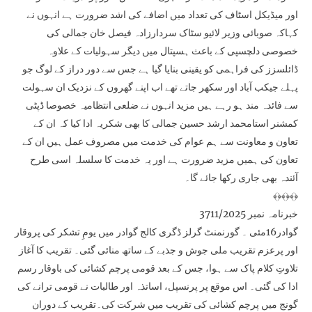
اور میڈیکل اسٹاف کی تعداد میں اضافے کی اشد ضرورت ہے انہوں نے
کہاکہ صوبائی وزیر لائیو سٹاک سردارزادہ فیصل خان جمالی کی
خصوصی دلچسپی کے باعث ہسپتال میں دیگر سہولیات کے علاوہ
ڈائلسزز کی فراہمی کو یقینی بنایا گیا ہے جس سے دور دراز کے لوگ جو
پہلے جیکب آباد اور سکھر جاتے تھے اب اپنے گھروں کے نزدیک ان سہولت
سے فائدہ مند ہو رہے ہیں مزید انہوں نے ضلعی انتظامیہ خصوصا ڈپٹی
کمشنر استامحمد ارشد حسین جمالی کا بھی شکریہ ادا کیا کہ ان کے
تعاون و معاونت سے ہم عوام کی خدمت میں مصروف عمل ہیں ان کے
تعاون کی ہمیں مزید ضرورت ہے اور یہ خدمت کا سلسلہ اسی طرح
آئندہ بھی جاری رکھا جائے گا۔
﴾﴿﴾﴿﴾﴿
خبرنامہ نمبر 3711/2025
گوادر16مئی ۔ گورنمنٹ گرلز ڈگری کالج گوادر میں یومِ تشکر کی پروقار
اور پرعزم تقریب ملی جوش و جذبے کے ساتھ منائی گئی۔ تقریب کا آغاز
تلاوتِ کلام پاک سے ہوا، جس کے بعد قومی پرچم کشائی کی باوقار رسم
ادا کی گئی۔ اس موقع پر پرنسپل، اساتذہ اور طالبات نے قومی ترانے کی
گونج میں پرچم کشائی کی تقریب میں شرکت کی۔تقریب کے دوران