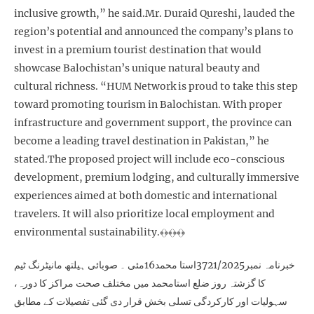
inclusive growth,” he said.Mr. Duraid Qureshi, lauded the
region’s potential and announced the company’s plans to
invest in a premium tourist destination that would
showcase Balochistan’s unique natural beauty and
cultural richness. “HUM Network is proud to take this step
toward promoting tourism in Balochistan. With proper
infrastructure and government support, the province can
become a leading travel destination in Pakistan,” he
stated.The proposed project will include eco-conscious
development, premium lodging, and culturally immersive
experiences aimed at both domestic and international
travelers. It will also prioritize local employment and
environmental sustainability.﴾﴿﴾﴿﴾﴿
خبرنامہ نمبر3721/2025استا محمد16مئی ۔ صوبائی ہیلتھ مانیٹرنگ ٹیم
کا گزشتہ روز ضلع استامحمد میں مختلف صحت مراکز کا دورہ،
سہولیات اور کارکردگی تسلی بخش قرار دی گئی تفصیلات کے مطابق