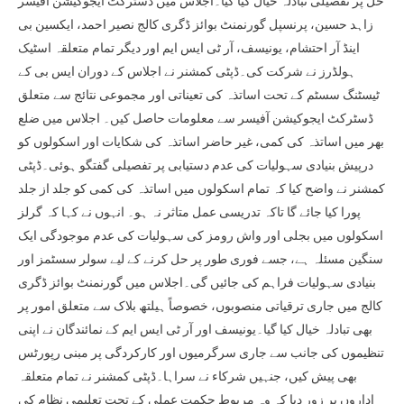
حل پر تفصیلی تبادلہ خیال کیا گیا۔اجلاس میں ڈسٹرکٹ ایجوکیشن آفیسر
زاہد حسین، پرنسپل گورنمنٹ بوائز ڈگری کالج نصیر احمد، ایکسین بی
اینڈ آر احتشام، یونیسف، آر ٹی ایس ایم اور دیگر تمام متعلقہ اسٹیک
ہولڈرز نے شرکت کی۔ڈپٹی کمشنر نے اجلاس کے دوران ایس بی کے
ٹیسٹنگ سسٹم کے تحت اساتذہ کی تعیناتی اور مجموعی نتائج سے متعلق
ڈسٹرکٹ ایجوکیشن آفیسر سے معلومات حاصل کیں۔ اجلاس میں ضلع
بھر میں اساتذہ کی کمی، غیر حاضر اساتذہ کی شکایات اور اسکولوں کو
درپیش بنیادی سہولیات کی عدم دستیابی پر تفصیلی گفتگو ہوئی۔ڈپٹی
کمشنر نے واضح کیا کہ تمام اسکولوں میں اساتذہ کی کمی کو جلد از جلد
پورا کیا جائے گا تاکہ تدریسی عمل متاثر نہ ہو۔ انہوں نے کہا کہ گرلز
اسکولوں میں بجلی اور واش رومز کی سہولیات کی عدم موجودگی ایک
سنگین مسئلہ ہے، جسے فوری طور پر حل کرنے کے لیے سولر سسٹمز اور
بنیادی سہولیات فراہم کی جائیں گی۔اجلاس میں گورنمنٹ بوائز ڈگری
کالج میں جاری ترقیاتی منصوبوں، خصوصاً ہیلتھ بلاک سے متعلق امور پر
بھی تبادلہ خیال کیا گیا۔یونیسف اور آر ٹی ایس ایم کے نمائندگان نے اپنی
تنظیموں کی جانب سے جاری سرگرمیوں اور کارکردگی پر مبنی رپورٹس
بھی پیش کیں، جنہیں شرکاء نے سراہا۔ڈپٹی کمشنر نے تمام متعلقہ
اداروں پر زور دیا کہ وہ مربوط حکمتِ عملی کے تحت تعلیمی نظام کی