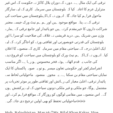
ترقی کی ایک مثال ہے۔دورے کے دوران بلال کاکڑ نے حکومت کے اس غیر
متزلزل عزم کا اعادہ کیا کہ بلوچستان میں سرمایہ کاری کے لیے سازگار
ماحول فراہم کیا جائے گا۔ انہوں نے کہاکہبلوچستان میں سیاحت کی
ترقی کے بے پناہ مواقع موجود ہیں اور ہم ہم نیٹ ورک جیسے معتبر
شراکت داروں کا خیرمقدم کرتے ہیں جو پائیدار اور جامع ترقی کے ہمارے
وژن میں شریک ہیں۔درید قریشی نے علاقے کی صلاحیت کو سراہا اور
بلوچستان کی قدرتی خوبصورتی اور ثقافتی ورثے کو اجاگر کرنے کے لیے
ایک اعلیٰ درجے کے سیاحتی مقام میں سرمایہ کاری کے منصوبے کا اعلان
کیا۔ انہوں نے کہاکہ ہم نیٹ ورک کو بلوچستان میں سیاحت کو فروغ دینے
کی جانب یہ قدم اٹھاتے ہوئے فخر محسوس ہو رہا ہے اگر مناسب
انفراسٹرکچر اور حکومتی تعاون میسر ہو تو یہ صوبہ پاکستان کا ایک
نمایاں سیاحتی مقام بن سکتا ہے۔یہ مجوزہ منصوبہ ماحولیاتی لحاظ سے
پائیدار ترقی، اعلیٰ معیار کی رہائش اور ثقافتی طور پر موثر تجربات پر
مشتمل ہوگا، جو ملکی و غیر ملکی دونوں سیاحوں کے لیے پرکشش ہوں
گے۔ اس منصوبے میں مقامی لوگوں کو روزگار کے مواقع فراہم کرنے اور
ماحولیاتی تحفظ کو بھی اولین ترجیح دی جائے گی۔﴾﴿﴾﴿﴾﴿
Hub, Balochistan, May 16:”Mr. Bilal Khan Kakar, Vice