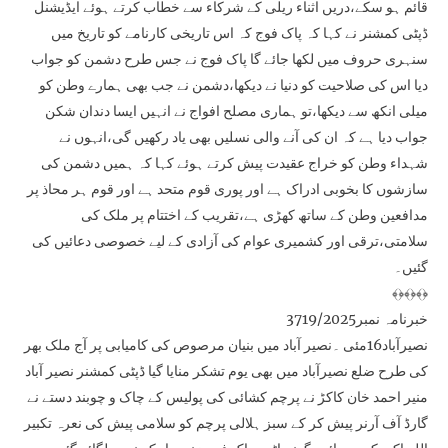
قائم ہو سکے،دریں اثناء ریلی کے شرکاء سے خطاب کرتے ہوئے ایڈیشنل
ڈپٹی کمشنر نے کہا کہ پاک فوج کہ اس تاریخی کارنامے کو تاریخ میں
سنہری حروف میں لکھا جائے گا پاک فوج نے جس طرح دشمن کو جواب
دیا اس کی صلاحیت کو دنیا نے دیکھا،دشمن نے جب بھی ہمارے وطن کو
میلی انکھ سے دیکھا،تو ہماری مصلح افواج نے انہیں ایسا دندان شکن
جواب دیا ہے کہ ان کی آنے والی نسلیں بھی یاد رکھیں گی،انہوں نے
شہداء وطن کو خراج عقیدت پیش کرتے ہوئے کہا کہ ہمیں دشمن کی
سازشوں کا بخوبی ادراک ہے اور پوری قوم متحد ہے اور قوم ہر محاذ پر
مدافعین وطن کے ساتھ کھڑی ہے،تقریب کے اختتام پر ملک کی
سلامتی،ترقی اور کشمیری عوام کی آزادی کے لیے خصوصی دعائیں کی
گئیں۔
﴾﴿﴾﴿﴾﴿
خبرنامہ نمبر3719/2025
نصیرآباد16مئی ۔نصیر آباد میں بنیان مرصوص کی کامیابی پر آج ملک بھر
کی طرح ضلع نصیرآباد میں بھی یوم تشکر منایا گیا ڈپٹی کمشنر نصیر آباد
منیر احمد خان کاکڑ نے پرچم کشائی کی پولیس کے چاک و چوبند دستے نے
گارڈ آف آرنر پیش کر کے سبز ہلالی پرچم کو سلامی پیش کی نعرہ تکبیر