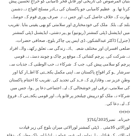
بنیان المرصوص کی تاریخی اور قابلِ فخر کامیابی کو خراجِ تحسین پیش
کرنا تھا۔وہ عظیم کامیابی جو پاکستان کی بہادر مسلح افواج نے دشمن
بھارت کے خلاف حاصل کی، اور جس نے نہ صرف پوری قوم کے حوصلے
بلند کیے بلکہ ملک کی خودمختاری اور سلامتی کو بھی یقینی بنایا۔تقریب
میں ایڈیشنل ڈپٹی کمشنر (ریونیو) بوہیر دشتی، ایڈیشنل ڈپٹی کمشنر
(جنرل) ڈاکٹر عبدالشکور، ڈی ایس پی چاکر بلوچ، صحافی حضرات،
ضلعی افسران اور مختلف شعبہ ہائے زندگی سے تعلق رکھنے والے افراد
نے شرکت کی۔پرچم کشائی کے موقع پر چاک و چوبند دستے نے قومی
پرچم کو سلامی پیش کی، جب کہ شرکاء نے حب الوطنی کے جذبات سے
سرشار ہو کر افواجِ پاکستان سے اپنی مکمل یکجہتی کا اظہار کیا اور
وطنِ عزیز سے وفاداری کے عہد کی تجدید کی۔تقریب کا اختتام پاکستان
کی سلامتی، ترقی اور خوشحالی کے لیے اجتماعی دعا پر ہوا، جس میں
شرکاء نے ملک کو درپیش چیلنجز پر قابو پانے اور قومی یکجہتی کے فروغ
کے لیے دعا کی۔
﴾﴿﴾﴿﴾﴿
خبرنامہ نمبر3714/2025
لورالائی 16مئی ۔ ڈپٹی کمشنر لورالائی میران بلوچ کی زیر قیادت
لورالائی کے قبائلی راہنماوں اور غیور عوام نے انڈیا اور پاک وطن کی دفاع