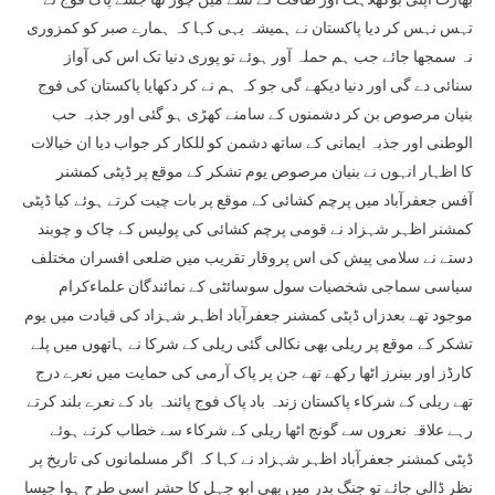
تہس نہس کر دیا پاکستان نے ہمیشہ یہی کہا کہ ہمارے صبر کو کمزوری
نہ سمجھا جائے جب ہم حملہ آور ہوئے تو پوری دنیا تک اس کی آواز
سنائی دے گی اور دنیا دیکھے گی جو کہ ہم نے کر دکھایا پاکستان کی فوج
بنیان مرصوص بن کر دشمنوں کے سامنے کھڑی ہو گئی اور جذبہ حب
الوطنی اور جذبہ ایمانی کے ساتھ دشمن کو للکار کر جواب دیا ان خیالات
کا اظہار انہوں نے بنیان مرصوص یوم تشکر کے موقع پر ڈپٹی کمشنر
آفس جعفرآباد میں پرچم کشائی کے موقع پر بات چیت کرتے ہوئے کیا ڈپٹی
کمشنر اظہر شہزاد نے قومی پرچم کشائی کی پولیس کے چاک و چوبند
دستے نے سلامی پیش کی اس پروقار تقریب میں ضلعی افسران مختلف
سیاسی سماجی شخصیات سول سوسائٹی کے نمائندگان علماءکرام
موجود تھے بعدزاں ڈپٹی کمشنر جعفرآباد اظہر شہزاد کی قیادت میں یوم
تشکر کے موقع پر ریلی بھی نکالی گئی ریلی کے شرکا نے ہاتھوں میں پلے
کارڈز اور بینرز اٹھا رکھے تھے جن پر پاک آرمی کی حمایت میں نعرے درج
تھے ریلی کے شرکاء پاکستان زندہ باد پاک فوج پائندہ باد کے نعرے بلند کرتے
رہے علاقہ نعروں سے گونج اٹھا ریلی کے شرکاء سے خطاب کرتے ہوئے
ڈپٹی کمشنر جعفرآباد اظہر شہزاد نے کہا کہ اگر مسلمانوں کی تاریخ پر
نظر ڈالی جائے تو جنگ بدر میں بھی ابو جہل کا حشر اسی طرح ہوا جیسا