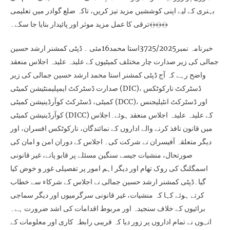
بہتری کے لیے اپنی کوششیں مزید تیز کریں، تاکہ ضلع گوادر میں تعلیمی
ترقی کا عمل مزید موثر اور پائیدار بنایا جا سکے۔﴾﴿﴾﴿﴾﴿
خبرنامہ نمبر3725/2025استا محمد16مئی ۔ ڈپٹی کمشنر ارشد حسین
جمالی کی زیر صدارت چار مختلف کمیٹیوں کے علیدہ علیدہ اجلاس منعقد
واضح رہے کہ آج ڈپٹی کمشنر استا محمد ارشد حسین جمالی کی زیر
صدارت ڈسٹرکٹ ایمپلیمنٹیشن کمیٹی (DIC)، ڈسٹرکٹ نارکوٹکس
کمیٹی، ڈسٹرکٹ کوآرڈینیشن کمیٹی (DCC)، اور ڈسٹرکٹ انٹیلیجنس
کوآرڈینیشن کمیٹی (DICC) کے علیدہ علیدہ اجلاس منعقد ہوئے۔اجلاس
میں قانون نافذ کرنے والے اداروں کے نمائندگان، نارکوٹکس افسران، اور
دیگر متعلقہ آفیسران نے شرکت کی۔ اجلاس کے دوران امن و امان کی
صورتحال، منشیات جیسے سنگین مسئلے پر قابو پانے، غیر قانونی
اسمگلنگ کی روک تھام اور دیگر اہم امور پر تفصیلی غور و خوض کیا
گیا۔ڈپٹی کمشنر ارشد حسین جمالی نے اجلاس کے شرکاء سے خطاب
کرتے ہوئے کہا کہ منشیات، غیر قانونی سرگرمیوں اور دیگر سماجی
برائیوں کے خلاف سنجیدہ اور مربوط اقدامات کی اشد ضرورت ہے۔
انہوں نے تمام اداروں پر زور دیا کہ قریبی رابطہ کاری اور معلومات کے