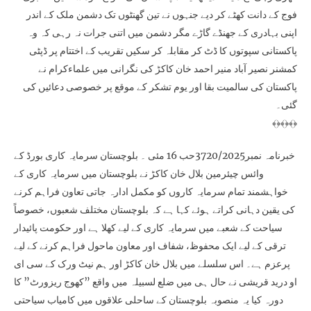
فوج کے دانت کھٹے کر دیے جنہوں نے تین گھنٹوں تک دشمن ملک کے اندر
اپنی بہادری کے جھنڈے گاڑے مگر دشمن میں اتنی جرات نہ رہی کہ وہ
پاکستانی سپوتوں کا ڈٹ کر مقابلہ کر سکیں تقریب کے اختتام پر ڈپٹی
کمشنر نصیر آباد منیر احمد خان کاکڑ کی نگرانی میں علماءکرام نے
پاکستان کی سالمیت بقا اور یوم تشکر کے موقع پر خصوصی دعائیں کی
گئی۔
﴾﴿﴾﴿﴾﴿
خبرنامہ نمبر3720/2025حب 16 مئی ۔ بلوچستان سرمایہ کاری بورڈ کے
وائس چیئرمین بلال خان کاکڑ نے بلوچستان میں سرمایہ کاری کے
خواہشمند تمام سرمایہ کاروں کو مکمل ادارہ جاتی تعاون فراہم کرنے
کی یقین دہانی کراتے ہوئے کہا ہے کہ بلوچستان مختلف شعبوں، خصوصاً
سیاحت کے شعبے میں سرمایہ کاری کے لیے کھلا ہے اور حکومت پائیدار
ترقی کے لیے ایک محفوظ، شفاف اور معاون ماحول فراہم کرنے کے لیے
پرعزم ہے۔ اس سلسلے میں بلال خان کاکڑ اور ہم نیٹ ورک کے سی ای
او درید قریشی نے حال ہی میں ضلع لسبیلہ میں واقع ”کھوج ریزورٹ” کا
دورہ کیا یہ منصوبہ بلوچستان کے ساحلی علاقوں میں کامیاب سیاحتی