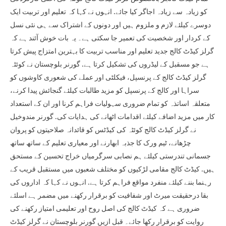
کو زیادہ سے زیادہ اجاگر کیا جائے. انہوں نے کہا کہ تعلیم اور تربیت ایک
دوسرے کیلئے لازم و ملزوم ہیں اور دونوں کے اشتراک سے ہی نئی نسل
کے کردار اور شخصیت کی تعمیر جا سکتی ہے۔ یہ بات خوش آئند ہے کہ
گرلز کیڈٹ کالج جدید تعلیم اور مناسب تربیت کا بہترین امتزاج پیش کرتا
ہے جو مسقبل کے لیڈروں کی تشکیل کرتا ہے. گورنر بلوچستان نے کوئٹہ
گرلز کیڈٹ کالج کے پرنسپل، فیکلٹی اور عملے کی شعوری کاوشوں کو
سراہا اور کالج کے پرنسپل کو مزید طالبات کیلئے گنجائش پیدا کرنے،
متعلقہ اساتذہ کو تمام ضروری سہولیات فراہم کرنا اور ان کے استعداد
کار میں مزید اضافے کیلئے اقدامات اٹھانے کی ہدایات کی. گورنر مندوخیل
نے گرلز کیڈٹ کالج کوئٹہ کی کیڈٹس کو قائدانہ صلاحیتوں کو پروان
چڑھانے، ٹیم ورک کا جذبہ ابھارنے اور معیاری تعلیم کے ساتھ ساتھ
جسمانی تندرستی کیلئے ہم نصابی سرگرمیاں خراج تحسین کے مستحق
ہیں. کیڈٹ کالج مقامی لڑکیوں کو مختلف شعبوں میں مستقبل قریب کے
رہنما بننے کیلئے منفرد مواقع فراہم کرتا ہے. انہوں نے کہا کہ اداروں کی
بقا درحقیقت میرٹ اور شفافیت کو برقرار رکھنے میں مضمر ہے اسلئے
ضروری ہے کہ کیڈٹ کالج کی اصل روح اور تعلیمی امتیاز رکھنے کی
روایت کو برقرار رکھا جائے۔ قبل ازیں گورنر بلوچستان نے گرلز کیڈٹ