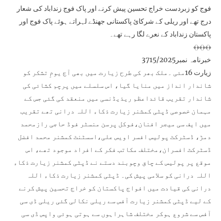
فوج کو زبردست خراج تحسین پیش کرنے اور پاک فوج زنداباد کی شعار
درج تھے اور ریلی کے شرکائ پاکستانی جھنڈے لہراتے ہوئے پاک فوج اور
پاکستان زنداباد کے نعرے لگا رہے تھے۔
﴾﴿﴾﴿﴾﴿
خبرنامہ نمبر3715/2025
زیارت 16مئی ۔ملک بھر کی طرح زیارت میں بھی آج یومِ تشکر کو
شاندار انداز میں منایا گیا، اس سلسلے میں پرچم کشائی کی
شاندار تقریب قائداعظم ریذیڈنسی میں منعقد کی گئی جس کے
مہمان خصوصی ڈپٹی کمشنر زیارت ذکاء اللہ درانی تھے تقریب
میں ایف سی میجر افنان،فوکل پرسن منسٹر فوڈ حاجی رازمحمد
دمڑ، ڈسٹرکٹ پولیس افسر اویس علی،اسسٹنٹ کمشنر محمد افضل
ڈسٹرکٹ افسران،مختلف مکاتب فکر کے افراد موجود تھے، اس
موقع پر پولیس کے چاق وچوبند دستے نے ڈپٹی کمشنر زیارت ذکاء
اللہ درانی کو سلامی پیش کی۔ ڈپٹی کمشنر زیارت ذکاء اللہ
درانی کی قیادت میں افواج پاکستان کو خراج تحسین پیش کرنے
کے لیے ڈپٹی کمشنر زیارت آفس سے ریلی نکالی گئی ریلی ڈی سی
آفس سے شروع ہوکر مختلف شاہراہوں سے ہوتی ہوئی واپس ڈی سی