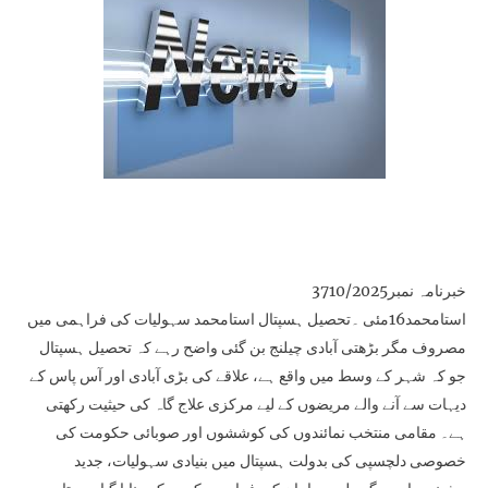
خبرنامہ نمبر3710/2025
استامحمد16مئی ۔تحصیل ہسپتال استامحمد سہولیات کی فراہمی میں
مصروف مگر بڑھتی آبادی چیلنج بن گئی واضح رہے کہ تحصیل ہسپتال
جو کہ شہر کے وسط میں واقع ہے، علاقے کی بڑی آبادی اور آس پاس کے
دیہات سے آنے والے مریضوں کے لیے مرکزی علاج گاہ کی حیثیت رکھتی
ہے۔ مقامی منتخب نمائندوں کی کوششوں اور صوبائی حکومت کی
خصوصی دلچسپی کی بدولت ہسپتال میں بنیادی سہولیات، جدید