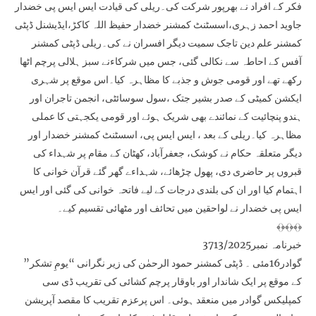
فکر کے افراد نے بھرپور شرکت کی۔ریلی کی قیادت ایس ایس پی خضدار
جاوید احمد زہری،اسسٹنٹ کمشنر خضدار حفیظ اللہ کاکڑ،ایڈیشنل ڈپٹی
کمشنر علم دین تاجک سمیت دیگر افسران نے کی۔ریلی ڈپٹی کمشنر
آفس کے احاطہ سے نکالی گئی، جس میں شرکاءنے سبز ہلالی پرچم اٹھا
رکھے تھے اور قومی جوش و جذبے کا مظاہرہ کیا۔اس موقع پر شہری
ایکشن کمیٹی کے صدر بشیر جتک ،سول سوسائٹی، انجمن تاجران اور
ہندو پنچائیت کے نمائندے بھی شریک ہوئے اور قومی یکجہتی کا عملی
مظاہرہ کیا۔ریلی کے بعد ، ایس ایس پی، اسسٹنٹ کمشنر خضدار اور
دیگر متعلقہ حکام نے کوشک، جعفرآباد، کھٹان کے مقام پر شہداء کی
قبروں پر حاضری دی، پھول چڑھائے، شہداءے گھر گئے قرآن خوانی کا
اہتمام کیا اور ان کی بلندی درجات کے لیے فاتحہ خوانی کی گئی اور ایس
ایس پی خضدار نے لواحقین میں تحائف اور مٹھائی تقسیم کیے۔
﴾﴿﴾﴿﴾﴿
خبرنامہ نمبر3713/2025
گوادر16مئی ۔ ڈپٹی کمشنر حمود الرحمٰن کی زیر نگرانی “یومِ تشکر”
کے موقع پر ایک شاندار اور باوقار پرچم کشائی کی تقریب ڈی سی
کمپلیکس گوادر میں منعقد ہوئی۔ اس پرعزم تقریب کا مقصد آپریشن