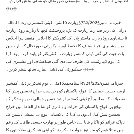
اطمینان کا اظہار کرتے ہوئے مجموعی صورتحال کو تسلی بخش قرار دیا۔
﴾﴿﴾﴿﴾﴿
خبرنامہ نمبر3722/2025زیارت 16مئی ۔ڈپٹی کمشنر زیارت ذکاءاللہ
درانی کی زیر صدارت زیارت کے بڑے پروجیکٹ کچھ تا زیارت روڈ، زیارت
تا سنجاوی روڈ زیارت ماسٹر پلان کے کنٹریکٹر کا اجلاس منعقد ہوا اجلاس
میں مشینری، فیلڈ سٹاف کا تحفظ اور سیکورٹی صورتحال کے بارے میں
بات چیت کی گئی ڈپٹی کمشنر زیارت نے کنٹریکٹر کو پابند کرتے ہوئےکہا
کہ ہوم ڈیپارٹمنٹ کی طرف سے دی گئی فیلڈسٹاف اور مشینری کی
سیکیورٹی کی ڈیٹیل ہمارے ساتھ شیئر کریں۔ ﴾﴿﴾﴿﴾﴿
خبرنامہ نمبر3723/2025استامحمد16مئی ۔ یومِ تشکر پر ڈپٹی کمشنر
ارشد حسین جمالی کا افواجِ پاکستان کو زبردست خراجِ تحسین پیش کیا
تفصیلات کے مطابق آج ڈپٹی کمشنر ارشد حسین جمالی نے یومِ تشکر کے
موقع پر افواجِ پاکستان کی جرات و بہادری کو شاندار الفاظ میں خراجِ
تحسین پیش کیا۔ انہوں نے کہا کہ پاکستانی فوج نے ہمیشہ دشمن کے
ناپاک عزائم کو ناکام بنایا ہے، خاص طور پر بھارت جیسی طاقت کے زعم
میں مبتلا قوم کو منہ توڑ جواب دے کر دنیا کو اپنی عسکری صلاحیتوں کا