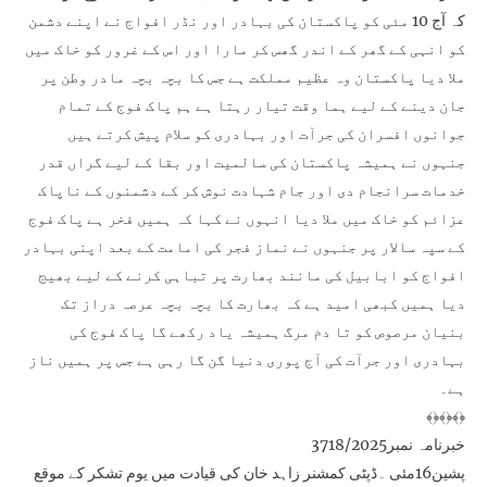
کہ آج 10 مئی کو پاکستان کی بہادر اور نڈر افواج نے اپنے دشمن
کو انہی کے گھر کے اندر گھس کر مارا اور اس کے غرور کو خاک میں
ملا دیا پاکستان وہ عظیم مملکت ہے جس کا بچہ بچہ مادر وطن پر
جان دینے کے لیے ہما وقت تیار رہتا ہے ہم پاک فوج کے تمام
جوانوں افسران کی جرآت اور بہادری کو سلام پیش کرتے ہیں
جنہوں نے ہمیشہ پاکستان کی سالمیت اور بقا کے لیے گراں قدر
خدمات سرانجام دی اور جام شہادت نوش کر کے دشمنوں کے ناپاک
عزائم کو خاک میں ملا دیا انہوں نے کہا کہ ہمیں فخر ہے پاک فوج
کے سپہ سالار پر جنہوں نے نماز فجر کی امامت کے بعد اپنی بہادر
افواج کو ابابیل کی مانند بھارت پر تباہی کرنے کے لیے بھیج
دیا ہمیں کبھی امید ہے کہ بھارت کا بچہ بچہ عرصہ دراز تک
بنیان مرصوص کو تا دم مرگ ہمیشہ یاد رکھے گا پاک فوج کی
بہادری اور جرآت کی آج پوری دنیا گن گا رہی ہے جس پر ہمیں ناز
ہے۔
﴾﴿﴾﴿﴾﴿
خبرنامہ نمبر3718/2025
پشین16مئی ۔ڈپٹی کمشنر زاہد خان کی قیادت میں یوم تشکر کے موقع