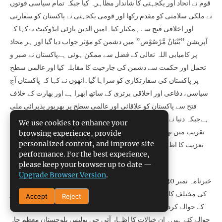
قوم نے اتحاد اور یکجہتی کا شاندار مظاہرہ کیا جبکہ تمام سیاسی قوتوں
نے ملکی سلامتی کو مقدم رکھا اور قومی یکجہتی نے پاکستان کو سفارتی
اور اخلاقی فتح سے ہمکنار کیا۔امین الدین بازئی ایڈوکیٹ نےکہا کہ
آپریشن ”بُنْیَانٌ مَّرْصُوْص” میں دشمن کو مؤثر جواب دیا گیا اور ہر محاذ
پر کامیابی اللہ تعالیٰ کے فضل سے ممکن ہوئی ہےپاکستان نے صبر و
تحمل اور حکمت سے دشمن کی جارحیت کا مقابلہ کیا اور عالمی سطح
پر پاکستان کی سفارتکاری کو سراہا گیا۔انھوں نے کہا کہ پاکستان آج
سیاسی، دفاعی اور اخلاقی برتری کے ساتھ ابھرا ہے اور بھارت کے خلاف
فتح سے پاکستان کو علاقائی اور عالمی سطح پر بھرپور پذیرائی ملی
ہےجبکہ دنیا نے تسلیم کیا کہ پاکستان ایک خود مختار اور پُرامن ملک ہے۔
We use cookies to enhance your
تقریب میں بھارتی جارحیت کے دوران شہید ہونے والوں کے اہلخانہ سے
browsing experience, provide
personalized content, and improve site
تعزیت کا اظہار کیا اور شہداء کے درجات کی بلندی اور لواحقین کے لیے
performance. For the best experience,
صبر جمیل کی خصوصی دعا کی گئی۔
please keep your browser up to date —
Upgrade Browser Version
.
خبرنامہ نمبر 2025/3730کوئٹہ 17مئی :۔ کوئٹہ پولیس اور ٹریفک پولیس
کی مختلف کارروائیوں میں پکڑی گئی 179سے زائد گاڈیوں کوآج کسٹمز
Accept
Reject
کے حوالے کردے اوراس سے پہلے بھی 9 سو سے زائد نان کسٹم پیڈگاڑیاں
حوالے کئے ہیں۔ ان خیالات کا اظہار آئی جی پولیس بلوچستان معظم جاہ