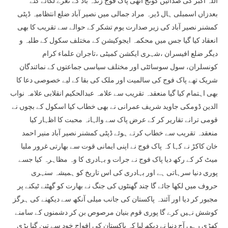
اللہ اکبر کی صدائیں گونج اٹھی پاک فوج زندہ باد کے نعرے لگائے گئے
بعدزاں اسمبلی ہال ڈیرہ مراد جمالی میں نصیر آباد ضلع انتظامیہ ڈپٹی
کمشنر نصیر آباد کی زیر صدارت یوم تشکر کے حوالے سے تقریب کا بھی
انعقاد کیا گیا جس میں محکمہ ایجوکیشن کے مختلف سکول کے طلبہ و
دیگر ضلع افیسران ،شہری ایکشن کمیٹی ،تاجران علماء کرام
کونسلران، سول سوسائٹی اور مختلف سیاسی جماعتوں کے نمائندگان
شریک تھے پاک فوج کی سالمیت اور ملک کی بقا کے لیے خصوصی دعا کا
بھی اہتمام کیا گیا منعقدہ تقریب سے علامہ عبدالحکیم انقلابی علامہ نواب
الدین ڈومکی جاوید شریف عمرانی نے بھی خطاب کیا اسکول کے بچوں نے
قومی ترانے تقاریر کر کے عرض پاک سے والہانہ محبت کا اظہار کیا
منعقدہ تقریب سے خطاب کرتے ہوئے ڈپٹی کمشنر نصیر آباد منیر احمد
خان کاکڑ نے کہا کہ پاک فوج نے اپنی ایمانی قوت سے بھارتی غرور ملیا
میٹ کر کے رکھ دیا پاک فوج نے جرات و بہادری کا وہ مظاہرہ کیا جسے
پوری دنیا سرہاتی ہے اور بہادری کی اس تاریخ کو ہمیشہ سنہری
حروف میں لکھا جائے گا چند گھنٹوں کی جنگ نے بھارت کو گھٹنے ٹیکنے پر
مجبور کر دیا اور آئندہ پاکستان کی جانب میلی آنکھ سے دیکھنے کی ہرگز
کوشش نہیں کرے گا پوری قوم بنیان مرصوص بن کر دشمنوں کے سامنے
کھڑی رہی آج دنیا نے دیکھ لیا کہ پاکستان کی افواج خود سے تین گنا بڑی