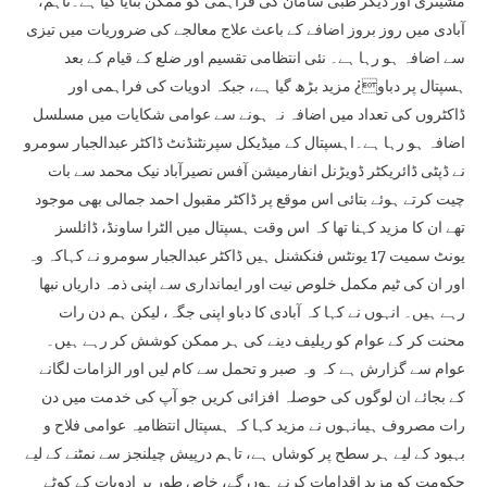
مشینری اور دیگر طبی سامان کی فراہمی کو ممکن بنایا گیا ہے۔تاہم،
آبادی میں روز بروز اضافے کے باعث علاج معالجے کی ضروریات میں تیزی
سے اضافہ ہو رہا ہے۔ نئی انتظامی تقسیم اور ضلع کے قیام کے بعد
ہسپتال پر دباو¿ مزید بڑھ گیا ہے، جبکہ ادویات کی فراہمی اور
ڈاکٹروں کی تعداد میں اضافہ نہ ہونے سے عوامی شکایات میں مسلسل
اضافہ ہو رہا ہے۔اہسپتال کے میڈیکل سپرنٹنڈنٹ ڈاکٹر عبدالجبار سومرو
نے ڈپٹی ڈائریکٹر ڈویڑنل انفارمیشن آفس نصیرآباد نیک محمد سے بات
چیت کرتے ہوئے بتائی اس موقع پر ڈاکٹر مقبول احمد جمالی بھی موجود
تھے ان کا مزید کہنا تھا کہ اس وقت ہسپتال میں الٹرا ساونڈ، ڈائلسز
یونٹ سمیت 17 یونٹس فنکشنل ہیں ڈاکٹر عبدالجبار سومرو نے کہاکہ وہ
اور ان کی ٹیم مکمل خلوص نیت اور ایمانداری سے اپنی ذمہ داریاں نبھا
رہے ہیں۔ انہوں نے کہا کہ آبادی کا دباو اپنی جگہ، لیکن ہم دن رات
محنت کر کے عوام کو ریلیف دینے کی ہر ممکن کوشش کر رہے ہیں۔
عوام سے گزارش ہے کہ وہ صبر و تحمل سے کام لیں اور الزامات لگانے
کے بجائے ان لوگوں کی حوصلہ افزائی کریں جو آپ کی خدمت میں دن
رات مصروف ہیںانہوں نے مزید کہا کہ ہسپتال انتظامیہ عوامی فلاح و
بہبود کے لیے ہر سطح پر کوشاں ہے، تاہم درپیش چیلنجز سے نمٹنے کے لیے
حکومت کو مزید اقدامات کرنے ہوں گے، خاص طور پر ادویات کے کوٹے