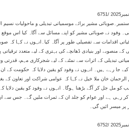
 /6751
وئٹہ15 ستمبر۔صوبائی مشیر برائے موسمیاتی تبدیلی و ماحولیات نسیم
ی۔ وفود نے صوبائی مشیر کو اپنے مسائل سے آگاہ کیا اس موقع 
یاتی اقدامات سے تفصیلی طور پر آگاہ کیا۔انہوں نے کہا کہ صو
 کے منصوبے اور بنیادی ڈھانچے کی بہتری کے لیے متعدد ترقیات
یاتی تبدیلی کے اثرات سے نمٹنے کے لیے شجرکاری مہم، قدرتی وس
کیے جا رہے ہیں۔ انہوں نے وفود کو یقین دلایا کہ حکومت کے ان
الرحمان خان ملا خیل نے کہا کہ عوامی شراکت اور تعاون کے بغ
ب کو مل جل کر آگے بڑھنا ہوگا۔ انہوں نے وفود کو یقین دلایا
کر رہی ہے اور عوام کو جلد ان کے ثمرات ملیں گے۔ جس سے ان کا
 پر میسر ائیں گی۔
 /6752