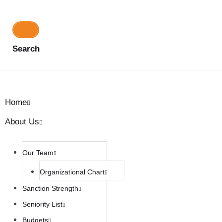
Search
Home
About Us
Our Team
Organizational Chart
Sanction Strength
Seniority List
Budgets