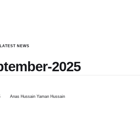
LATEST NEWS
ptember-2025
5
Anas Hussain Yaman Hussain