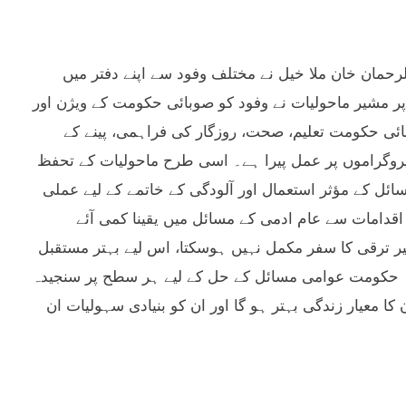
 الرحمان خان ملا خیل نے مختلف وفود سے اپنے دفتر میں
پر مشیر ماحولیات نے وفود کو صوبائی حکومت کے ویژن اور
بائی حکومت تعلیم، صحت، روزگار کی فراہمی، پینے کے
ی پروگراموں پر عمل پیرا ہے۔ اسی طرح ماحولیات کے تحفظ
ائل کے مؤثر استعمال اور آلودگی کے خاتمے کے لیے عملی
 اقدامات سے عام ادمی کے مسائل میں یقینا کمی آئے
یر ترقی کا سفر مکمل نہیں ہوسکتا، اس لیے بہتر مستقبل
 کہ حکومت عوامی مسائل کے حل کے لیے ہر سطح پر سنجیدہ
 معیار زندگی بہتر ہو گا اور ان کو بنیادی سہولیات ان