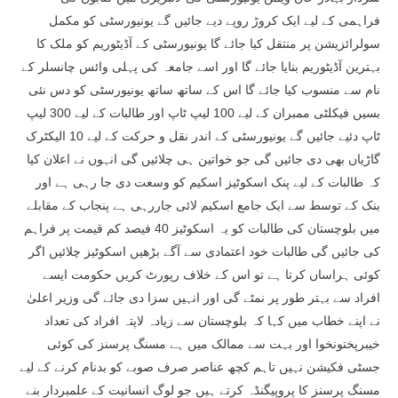
فراہمی کے لیے ایک کروڑ روپے دیے جائیں گے یونیورسٹی کو مکمل
سولرائزیشن پر منتقل کیا جائے گا یونیورسٹی کے آڈیٹوریم کو ملک کا
بہترین آڈیٹوریم بنایا جائے گا اور اسے جامعہ کی پہلی وائس چانسلر کے
نام سے منسوب کیا جائے گا اس کے ساتھ ساتھ یونیورسٹی کو دس نئی
بسیں فیکلٹی ممبران کے لیے 100 لیپ ٹاپ اور طالبات کے لیے 300 لیپ
ٹاپ دئیے جائیں گے یونیورسٹی کے اندر نقل و حرکت کے لیے 10 الیکٹرک
گاڑیاں بھی دی جائیں گی جو خواتین ہی چلائیں گی انہوں نے اعلان کیا
کہ طالبات کے لیے پنک اسکوٹیز اسکیم کو وسعت دی جا رہی ہے اور
بنک کے توسط سے ایک جامع اسکیم لائی جاررہی ہے پنجاب کے مقابلے
میں بلوچستان کی طالبات کو یہ اسکوٹیز 40 فیصد کم قیمت پر فراہم
کی جائیں گی طالبات خود اعتمادی سے آگے بڑھیں اسکوٹیز چلائیں اگر
کوئی ہراساں کرتا ہے تو اس کے خلاف رپورٹ کریں حکومت ایسے
افراد سے بہتر طور پر نمٹے گی اور انہیں سزا دی جائے گی وزیر اعلیٰ
نے اپنے خطاب میں کہا کہ بلوچستان سے زیادہ لاپتہ افراد کی تعداد
خیبرپختونخوا اور بہت سے ممالک میں ہے مسنگ پرسنز کی کوئی
جسٹی فکیشن نہیں تاہم کچھ عناصر صرف صوبے کو بدنام کرنے کے لیے
مسنگ پرسنز کا پروپیگنڈہ کرتے ہیں جو لوگ انسانیت کے علمبردار بنے