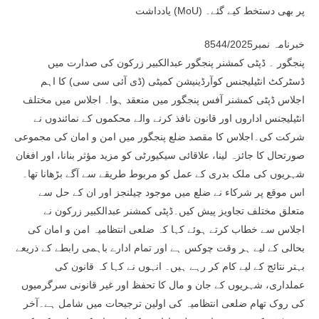
یادداشت (MoU) پر بھی دستخط کیے گئے۔
خبرنامہ نمبر8544/2025
پنجگور ۔ ڈپٹی کمشنر پنجگور عبدالکبیر زرکون کی صدارت میں
ڈسٹرکٹ انٹیلیجنس کوآرڈینیشن کمیٹی (ڈی آئی سی سی) کا اہم
اجلاس ڈپٹی کمشنر آفس پنجگور میں منعقد ہوا۔ اجلاس میں مختلف
انٹیلیجنس اداروں اور قانون نافذ کرنے والے محکموں کے نمائندوں نے
شرکت کی۔اجلاس کا مقصد ضلع پنجگور میں امن و امان کی مجموعی
صورتحال کا جائزہ لینا، علاقائی سیکیورٹی کو مزید مؤثر بنانا، اور افغان
شہریوں کی ملک بدری کے عمل کو مربوط طریقے سے آگے بڑھانا تھا۔
اس موقع پر شرکاء نے ضلع میں موجود چیلنجز اور ان کے حل سے
متعلق مختلف تجاویز پیش کیں۔ڈپٹی کمشنر عبدالکبیر زرکون نے
اجلاس سے خطاب کرتے ہوئے کہا کہ ضلعی انتظامیہ امن و امان کی
بحالی کے لیے ہر وقت چوکس ہے اور تمام ادارے باہمی رابطے کے ذریعے
بہتر نتائج کے لیے کام کر رہے ہیں۔ انہوں نے کہا کہ قانون کی
عملداری، شہریوں کے جان و مال کا تحفظ اور غیر قانونی سرگرمیوں
کی روک تھام ضلعی انتظامیہ کی اولین ترجیحات میں شامل ہے۔آخر