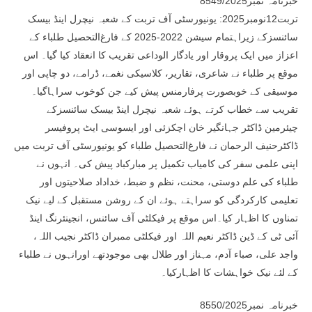
خبرنامہ نمبر8549/2025
تربت12نومبر2025: یونیورسٹی آف تربت کے شعبہ نیچرل اینڈ بیسک
سائنسزکے زیراہتمام سیشن 2022-2025 کے فارغ‌التحصیل طلباء کے
اعزاز میں ایک پروقار اور یادگار الوداعی تقریب کا انعقاد کیا گیا۔ اس
موقع پر طلباء نے شاعری، تقاریر، کلاسیکی نغمے، ڈرامے، دو چاپی اور
موسیقی کے خوبصورت پرفارمنس پیش کیے جن کوخوب سراہاگیا۔
تقریب سے خطاب کرتے ہوئے شعبہ نیچرل اینڈ بیسک سائنسزکے
چیئرمین ڈاکٹر جہانگیر خان اچکزئی اور ایسوسی ایٹ پروفیسر
ڈاکٹرحنیف الرحمان نے فارغ‌التحصیل طلباء کو یونیورسٹی آف تربت میں
اپنی علمی سفر کی کامیاب تکمیل پر مبارکباد پیش کی۔ انہوں نے
طلباء کی علم دوستی، محنت، نظم و ضبط، خداداد صلاحیتوں اور
تعلیمی کارکردگی کو سراہتے ہوئے ان کے روشن مستقبل کے لیے نیک
تمناوں کا اظہار کیا۔اس موقع پر فیکلٹی آف سائنس، انجینئرنگ اینڈ
آئی ٹی کے ڈین ڈاکٹر نعیم اللہ اور فیکلٹی ممبران ڈاکٹر نجیب اللہ،
واجد علی، صباء آدم، مہناز اور طلال بھی موجودتھے اورانہوں نے طلباء
کے لئے نیک خواہشات کا اظہارکیا۔
خبرنامہ نمبر8550/2025