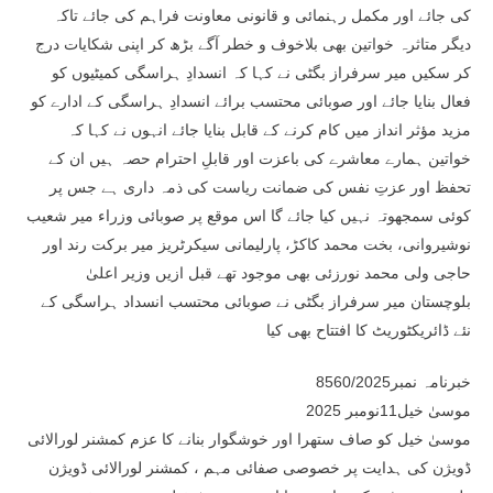
کی جائے اور مکمل رہنمائی و قانونی معاونت فراہم کی جائے تاکہ
دیگر متاثرہ خواتین بھی بلاخوف و خطر آگے بڑھ کر اپنی شکایات درج
کر سکیں میر سرفراز بگٹی نے کہا کہ انسدادِ ہراسگی کمیٹیوں کو
فعال بنایا جائے اور صوبائی محتسب برائے انسدادِ ہراسگی کے ادارے کو
مزید مؤثر انداز میں کام کرنے کے قابل بنایا جائے انہوں نے کہا کہ
خواتین ہمارے معاشرے کی باعزت اور قابلِ احترام حصہ ہیں ان کے
تحفظ اور عزتِ نفس کی ضمانت ریاست کی ذمہ داری ہے جس پر
کوئی سمجھوتہ نہیں کیا جائے گا اس موقع پر صوبائی وزراء میر شعیب
نوشیروانی، بخت محمد کاکڑ، پارلیمانی سیکرٹریز میر برکت رند اور
حاجی ولی محمد نورزئی بھی موجود تھے قبل ازیں وزیر اعلیٰ
بلوچستان میر سرفراز بگٹی نے صوبائی محتسب انسداد ہراسگی کے
نئے ڈائریکٹوریٹ کا افتتاح بھی کیا
خبرنامہ نمبر8560/2025
موسیٰ خیل11نومبر 2025
موسیٰ خیل کو صاف ستھرا اور خوشگوار بنانے کا عزم کمشنر لورالائی
ڈویژن کی ہدایت پر خصوصی صفائی مہم ، کمشنر لورالائی ڈویژن