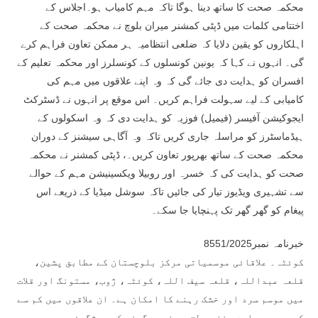
محکمہ صحت کا ساتھ دینا ہوگا تاکہ مہم کامیاب ہو۔اجلاس کے
اختتامی کلمات میں ڈپٹی کمشنر میران بلوچ نے محکمہ صحت کے
اہلکاروں کو یقین دلایا کہ ضلعی انتظامیہ ہر ممکن تعاون فراہم کرے
گی۔ انہوں نے کہا کہ یونین کونسلوں کے کونسلرز اور محکمہ تعلیم کے
افسران کو ہدایت دی جائے گی کہ وہ اپنے علاقوں میں مہم کی
کامیابی کے لیے سہولت فراہم کریں۔ اس موقع پر انہوں نے ڈسٹرکٹ
ایجوکیشن آفیسر (فیمیل) فوزیہ کو ہدایت دی کہ وہ اسکولوں کے
ہیڈماسٹرز کو مراسلہ جاری کریں تاکہ وہ آگاہی سیشنز کے دوران
محکمہ صحت کے ساتھ بھرپور تعاون کریں۔، ڈپٹی کمشنر نے محکمہ
صحت کو ہدایت کی کہ خسرہ اور روبیلا ویکسینیشن مہم کے حوالے
سے تشہیری ویڈیوز تیار کی جائیں تاکہ سوشل میڈیا کے ذریعے اس
پیغام کو گھر گھر تک پہنچایا جا سکے۔
خبرنامہ نمبر8551/2025
کوئٹہ۔ علاقائی موسمیاتی مرکز بلوچستان کے مطابق پشین،
قلعہ عبداللہ، قلعہ سیف اللہ، کوئٹہ، ژوب، مستونگ اور قلات
میں موسم سرد اور خشک رہنے کا امکان ہے۔ ان علاقوں میں کم سے
کم درجہ حرارت منفی سطح سے نیچے گرنے کی پیشگوئی ہے جو