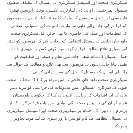
سیکریٹری صحت اور اسپیشل سیکریٹری نے ہسپتال کے مختلف شعبوں
بشمول ایمرجنسی، او پی ڈی، لیبارٹری، ایکسرے یونٹ، آپریشن تھیٹر،
فارمیسی اور داخل مریضوں کے وارڈز کا معائنہ کیا۔ انہوں نے مریضوں
کو فراہم کی جانے والی طبی سہولیات، ادویات کی دستیابی، صفائی
کے انتظامات اور عملے کی حاضری کا بھی جائزہ لیا۔سیکرٹری صحت
داؤد خان خلجی نے ہسپتال انتظامیہ کو ہدایت کی کہ مریضوں کو بہتر
اور معیاری علاج معالجہ فراہم کرنے میں کوئی کسر نہ چھوڑی جائے،
جبکہ ہسپتال کے تمام شعبہ جات میں نظم و ضبط اور شفافیت کو
یقینی بنایا جائے۔انہوں نے مریضوں سے بھی علاج و معالجے کے حوالے سے
رائے لی اور ان کے مسائل کے حل کی یقین دہانی کرائی۔
سیکریٹری صحت داؤد خان خلجی نے اس موقع پر کہا کہ محکمہ صحت
صوبے کے سرکاری ہسپتالوں میں سہولیات کی فراہمی کو مزید بہتر
بنانے کے لیے اقدامات کر رہاہے۔ انہوں نے کہا کہ حکومت بلوچستان
عوام کو ان کی دہلیز پر صحت کی بنیادی سہولیات فراہم کرنے کے لیے
پرعزم ہے۔دورے کے اختتام پر سیکریٹری صحت اور اسپیشل سیکریٹری
نے ہسپتال انتظامیہ کے کام کو سراہا اور بہتری کے لیے مزید تجاویز
پیش کیں۔