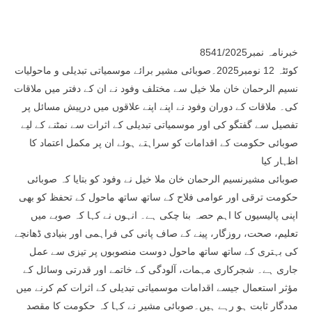
خبرنامہ نمبر8541/2025
کوئٹہ 12 نومبر2025۔صوبائی مشیر برائے موسمیاتی تبدیلی و ماحولیات
نسیم الرحمان خان ملا خیل سے مختلف وفود نے ان کے دفتر میں ملاقات
کی۔ ملاقات کے دوران وفود نے اپنے اپنے علاقوں میں درپیش مسائل پر
تفصیل سے گفتگو کی اور موسمیاتی تبدیلی کے اثرات سے نمٹنے کے لیے
صوبائی حکومت کے اقدامات کو سراہتے ہوئے ان پر مکمل اعتماد کا
اظہار کیا
صوبائی مشیرنسیم الرحمان خان ملا خیل نے وفود کو بتایا کہ صوبائی
حکومت ترقی اور عوامی فلاح کے ساتھ ساتھ ماحول کے تحفظ کو بھی
اپنی پالیسیوں کا اہم حصہ بنا چکی ہے۔ انہوں نے کہا کہ صوبے میں
تعلیم، صحت، روزگار، پینے کے صاف پانی کی فراہمی اور بنیادی ڈھانچے
کی بہتری کے ساتھ ساتھ ماحول دوست منصوبوں پر تیزی سے عمل
جاری ہے۔ شجرکاری مہمات، آلودگی کے خاتمے اور قدرتی وسائل کے
مؤثر استعمال جیسے اقدامات موسمیاتی تبدیلی کے اثرات کم کرنے میں
مددگار ثابت ہو رہے ہیں۔صوبائی مشیر نے کہا کہ حکومت کا مقصد