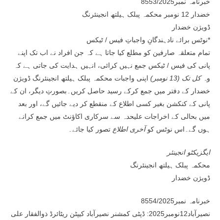
خبرنامہ نمبر8553/2025
خضدار 12 نومبر محکمہ پبلک ہیلتھ انجینئرنگ
ڈویژن خضدار
نوٹس برائے نادہندگانِ واجباتِ فیس / ٹیکس*
تمام متعلقہ صارفین کو مطلع کیا جاتا ہے کہ جن افراد نے اب تک اپنے
پانی کی فیس / ٹیکس جمع نہیں کرائی، انہیں ہدایت کی جاتی ہے کہ
وہ
کل تک (13 نومبر)
اپنی واجبات محکمہ پبلک ہیلتھ انجینئرنگ ڈویژن
خضدار کے دفتر میں جمع کرکے رسید حاصل کریں۔بصورتِ دیگر، ان کے
پانی کے کنکشن بغیر کسی اطلاع کے منقطع کر دیے جائیں گے، اور بعد
میں بحالی کے اخراجات علیحدہ سے سرکاری اکاؤنٹ میں جمع کرانے
ہوں گے۔اس نوٹس کو
آخری اطلاع
تصور کیا جائے۔
ایگزیکٹو انجینئر
محکمہ پبلک ہیلتھ انجینئرنگ
ڈویژن خضدار
خبرنامہ نمبر8554/2025
نصیرآباد12نومبر2025: ڈپٹی کمشنر نصیرآباد کیپٹن ریٹائرڈ ذوالفقار علی