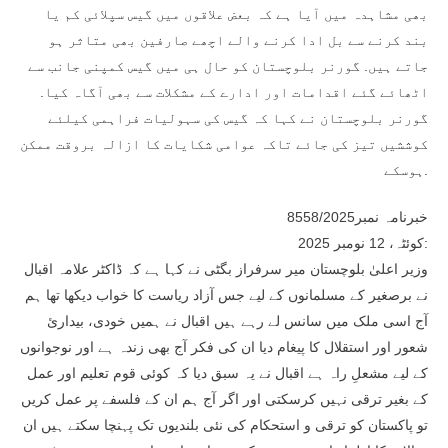
بھی مشاہدہ میں آیا ہے کہ بعض علاقوں میں گیس سپلائی کم یا
بند کرنے سے بل ادا کرنے والے اچھے صارفین بھی متاثر ہو
جاتے ہیں. گورنر بلوچستان کو حال ہی میں گیس کمپنی جانب سے
اٹھائے گئے اقدامات اور ادارے کے مشکلات سے بھی آگاہ کیا.
گورنر بلوچستان نے کہا کہ گیس کی سہولیات فراہمی کیلئے
کوششیں تیز کی جائے تاکہ عوامی شکایات کا ازالہ بروقت ممکن
ہوسکے.
خبرنامہ نمبر8558/2025
کوئٹہ، 12 نومبر 2025:
وزیر اعلیٰ بلوچستان میر سرفراز بگٹی نے کہا ہے کہ ڈاکٹر علامہ اقبال
نے برصغیر کے مسلمانوں کے لیے جس آزاد ریاست کا خواب دیکھا تھا ہم
آج اسی ملک میں سانس لے رہے ہیں اقبال نے ہمیں خودی، بیداریٔ
شعور اور استقلال کا پیغام دیا ان کی فکر آج بھی زندہ ہے اور نوجوانوں
کے لیے مشعلِ راہ ہے اقبال نے یہ سبق دیا کہ کوئی قوم تعلیم اور عمل
کے بغیر ترقی نہیں کرسکتی اور اگر آج ہم ان کے فلسفے پر عمل کریں
تو پاکستان کو ترقی و استحکام کی نئی بلندیوں تک پہنچا سکتے ہیں ان