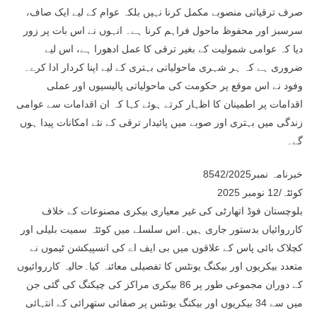
صرف ترقیاتی منصوبے مکمل کرنا نہیں بلکہ عوام کے لیے ایک صاف،
سرسبز اور محفوظ ماحول فراہم کرنا ہے۔ انہوں نے اس بات پر زور
دیا کہ عوامی شمولیت کے بغیر ترقی کا عمل ادھورا ہے، اس لیے
ضروری ہے کہ ہر شہری ماحولیاتی بہتری کے لیے اپنا کردار ادا کرے۔
وفود نے اس موقع پر حکومت کی ماحولیاتی پالیسیوں اور عملی
اقدامات پر اطمینان کا اظہار کرتے ہوئے کہا کہ ان اقدامات سے عوامی
زندگی میں بہتری اور صوبے میں پائیدار ترقی کے نئے امکانات پیدا ہوں
گے۔
خبرنامہ نمبر8542/2025
کوئٹہ/12 نومبر 2025
بلوچستان فوڈ اتھارٹی کی غیر معیاری بیکری مصنوعات کے خلاف
کارروائیاں بدستور جاری ہیں۔اس سلسلے میں کوئٹہ سمیت بلیلی اور
کچلاک بائی پاس کے علاقوں میں بی ایف اے کی انسپیکشن ٹیموں نے
متعدد بیکریوں اور بیکنگ یونٹس کا تفصیلی معائنہ کیا۔حالیہ کارروائیوں
کے دوران مجموعی طور پر 86 بیکری مراکز کی چیکنگ کی گئی جن
میں سے 34 بیکریوں اور بیکنگ یونٹس پر صفائی ستھرائی کے انتہائی