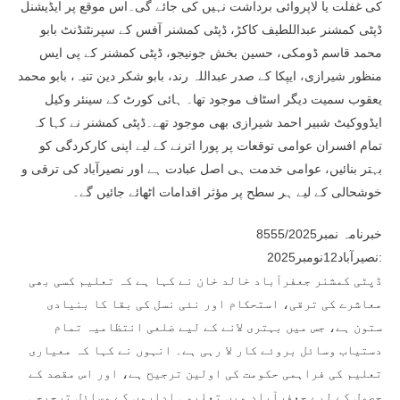
کی غفلت یا لاپروائی برداشت نہیں کی جائے گی۔اس موقع پر ایڈیشنل
ڈپٹی کمشنر عبداللطیف کاکڑ، ڈپٹی کمشنر آفس کے سپرنٹنڈنٹ بابو
محمد قاسم ڈومکی، حسین بخش جونیجو، ڈپٹی کمشنر کے پی ایس
منظور شیرازی، ایپکا کے صدر عبداللہ رند، بابو شکر دین تنیہ، بابو محمد
یعقوب سمیت دیگر اسٹاف موجود تھا۔ ہائی کورٹ کے سینئر وکیل
ایڈووکیٹ شبیر احمد شیرازی بھی موجود تھے۔ڈپٹی کمشنر نے کہا کہ
تمام افسران عوامی توقعات پر پورا اترنے کے لیے اپنی کارکردگی کو
بہتر بنائیں، عوامی خدمت ہی اصل عبادت ہے اور نصیرآباد کی ترقی و
خوشحالی کے لیے ہر سطح پر مؤثر اقدامات اٹھائے جائیں گے۔
خبرنامہ نمبر8555/2025
نصیرآباد12نومبر2025:
ڈپٹی کمشنر جعفرآباد خالد خان نے کہا ہے کہ تعلیم کسی بھی
معاشرے کی ترقی، استحکام اور نئی نسل کی بقا کا بنیادی
ستون ہے، جس میں بہتری لانے کے لیے ضلعی انتظامیہ تمام
دستیاب وسائل بروئے کار لا رہی ہے۔ انہوں نے کہا کہ معیاری
تعلیم کی فراہمی حکومت کی اولین ترجیح ہے، اور اس مقصد کے
حصول کے لیے جعفرآباد میں تعلیمی اداروں کے مسائل ترجیحی