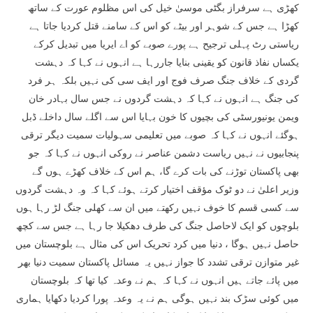
کھڑی ہے سرفراز بگٹی موسیٰ خیل کی اس مظلوم عورت کے ساتھ
کھڑا ہے جس کے شوہر اور بیٹے کو اس کے سامنے قتل کردیا جاتا ہے
ریاستی رٹ پہلی ترجیح ہے پورے صوبے کو اے ایریا میں تبدیل کرکے
یکساں نفاذ قانون کو یقینی بنایا جاررہا ہے انہوں نے کہا کہ دہشت
گردی کے خلاف جنگ صرف فوج اور ایف سی کی نہیں بلکہ ہر فرد
کی جنگ ہے انہوں نے کہا کہ دہشت گردوں نے جس سال بہادر خان
ویمن یونیورسٹی کی بچیوں کا خون بہایا اس سے اگلے سال داخلے ڈبل
ہوگئے انہوں نے کہا کہ صوبے میں تعلیمی سہولیات سمیت دیگر ترقی
پنجابیوں نے نہیں ریاست دشمن عناصر نے روکی انہوں نے کہا کہ جو
بھی پاکستان توڑنے کی بات کرے گا، ہم اس کے خلاف کھڑے ہوں گے
وزیر اعلیٰ نے دو ٹوک مؤقف اختیار کرتے ہوئے کہا کہ وہ دہشت گردوں
سے کسی قسم کا خوف نہیں رکھتے میں ان سے کھلی جنگ لڑ رہا ہوں
بلوچوں کو ایک لاحاصل جنگ کی طرف دھکیلا جا رہا ہے جس سے کچھ
حاصل نہیں ہوگا ، دنیا میں کرد تحریک اس کی مثال ہے بلوچستان میں
غیر متوازن ترقی تشدد کا جواز نہیں یہ مسائل پاکستان سمیت دنیا بھر
میں پائے جاتے ہیں انہوں نے کہا کہ ہم نے وعدہ کیا تھا کہ بلوچستان
میں کوئی سڑک بند نہیں ہوگی ہم نے یہ وعدہ پورا کردیا دکھایا ہماری