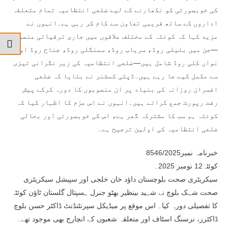
کی خوبصورتی کو نکھارنے کے لیے ضلعی انتظامیہ تمام متعلقہ
اداروں کے ساتھ قریبی تعاون سے کام کر رہی ہے۔انہوں نے
مزید کہا کہ کوئٹہ کے مختلف علاقوں میں جاری ترقیاتی منصوبے
—جن میں بلیلی روڈ، سریاب روڈ، سمنگلی روڈ، جناح روڈ اور
نواں کلی روڈ شامل ہیں—ضلعی انتظامیہ کی زیر نگرانی تیزی
سے مکمل کیے جا رہے ہیں۔ڈپٹی کمشنر نے بتایا کہ ضلعی
افسران روزانہ کی بنیاد پر ان منصوبوں کا دورہ کرکے پیش
رفت رپورٹ جمع کراتے ہیں۔انہوں نے اس عزم کا اظہار کیا کہ
کوئٹہ ہم سب کا مشترکہ گھر ہے، اس کی خوبصورتی اور بحالی
ضلعی انتظامیہ کی اولین ترجیح ہے۔
خبرنامہ نمبر8546/2025
کوئٹہ12 نومبر 2025۔
سیکریٹری صحت بلوچستان داؤد خان خلجی اور سپیشل سیکریٹری
صحت شہک بلوچ نے شہید بینظیر بھٹو جنرل ہسپتال گلستان ٹاؤن کوئٹہ
کا تفصیلی دورہ کیا۔ اس موقع پر میڈیکل سپرنٹنڈنٹ ڈاکٹر حسن بلوچ
ڈاکٹرز، نرسنگ اسٹاف اور متعلقہ شعبوں کے انچارج بھی موجود تھے۔