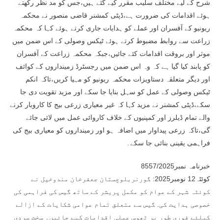
شرح کے لیے مختلف سلیب مقرر کیے گئے ہیں،جس کو مد نظر رکھتے
ہوئے اقدامات کی ضرورت ہے،ڈپٹی کمشنر قاضی منصور نے محکمہ
ریونیو کے آفسران اور عملے کو ہدایات جاری کرتے ہوئے کہا کہ محکمہ
زراعت سے روابط مضبوط کرتے ہوئے ٹیکس وصولی کے اس ضمن میں
موثر اور بروقت اقدامات کئے جائیں،جبکہ محکمہ زراعت کے آفسران
کو پابند کیا گیا ہے کہ وہ اس ضمن میں رجسٹرڈ زمینداروں کے کوائف
اور دیگر متعلقہ دستاویزات محکمہ ریونیو کو مہیا کریں،تاکہ انکم
ٹیکس وصولی کے عمل کو سہل بنایا جا سکے اور مزید تقویت دی جا
سکے،ڈپٹی کمشنر نے مزید کہا کہ غیر معیاری زرعی بیج کا کاروبار کرنے
والے تمام ڈیلرز اور کمپنیوں کے خلاف کاروائی عمل میں لائی جائے
گی،تاکہ زرعی پیداوار میں اضافہ ہو اور زمینداروں کو معیاری بیج کی
فراہمی یقینی بنائی جا سکے۔
خبرنامہ نمبر8557/2025
کوئٹہ12 نومبر2025: گورنربلوچستان جعفرخان مندوخیل نے
کوئٹہ شہر کے عوام کو مکمل پریشر کے ساتھ گیس کی فراہمی کی
خصوصی ہدایت کی. گیس سے متعلق تمام عوامی شکایات کے ازالے
کیلئے فوری طور پر ٹھوس عملی اقدامات کیے جائیں۔ سخت سردی