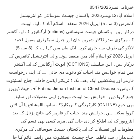
خبرنامہ نمبر8547/2025
اسلام آباد12نومبر2025: پاکستان چیسٹ سوسائٹی کو انٹرنیشنل
کانفرس (3 سے 5) اپریل 2026 منعقدہ اسلام آباد کے لیئے ایونٹ
آرگنائیزر کے لیے آکشنر (octions) درکار ہیں۔ پاکستان چیسٹ سوسائٹی
کے مرکزی صدر ڈاکٹر شیریں خان اور جنرل سیکرٹری مقبول احمد
لانگو کی طرف سے جاری کردہ ایک بیان میں کہا ہے کہ (3 سے 5)
اپریل 2026 کو اسلام آباد میں منعقد ہونے والی انٹرنیشنل کانفرس کے
ایونٹ آرگنائیزر کے لیے آکشنر (OCTIONS) درکار ہیں۔ اس سلسلے
میں تمام خواہش مند احباب کو دعوت دی جاتی ہے کہ اپنے درخواست
فارمز اور پیشکشیں ایک ہفتے تک ڈائریکٹر ایڈمن فاطمہ جناح انسٹیٹوٹ
آف چیٹ ڈیزیزز Fatima Jinnah Institue of Chest Diseases کے پاس
جمع کروا دیں ۔خواہش مند ایونٹ مینیجرز اپنی تفصیلات اور سابقہ
کارکردگی کےریکارڈکے ساتھ باالمشافع یا آن لائن (ONLINE) بھی جمع
کروا سکتے ہیں۔خواہش مند احباب کو فارمز کی جانچ پڑتال کے بعد
انٹرویوز کے لیے اطلاع کر دی جائے گی۔مزید کسی بھی قسم کی
معلومات اور تفصیلات کے لیے پاکستان جیسٹ سوسائٹی کے مرکزی
عہدیداران سے فاطمہ جناح چیسٹ انسٹیٹیوٹ میں رابطہ قائم کیا جا