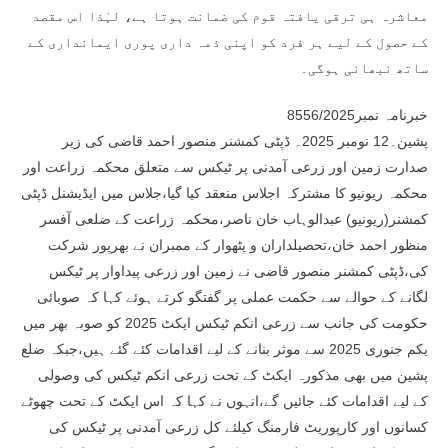
معاشرہ ہی ترقی یافتہ قوم کی ضمانت ہوتا ہے، لہٰذا اس مقصد
کے حصول کے لیے ہر فرد کو اپنی ذمہ داری پوری ایمانداری کے
ساتھ نبھانی ہوگی۔
خبرنامہ نمبر8556/2025
پشین۔12 نومبر 2025۔ ڈپٹی کمشنر منصور احمد قاضی کی زیر
صدارت زمین اور زرعی آمدنی پر ٹیکس سے متعلق محکمہ زراعت اور
محکمہ ریونیو کا مشترکہ اجلاس منعقد کیا گیا،جلاس میں ایڈیشنل ڈپٹی
کمشنر(ریونیو) عبدالوہاب خان ناصر،محکمہ زراعت کے ضلعی آفسر
منظور احمد خان،تحصیلداران و پٹھوار کے ممبران نے بھرپور شرکت
کی،ڈپٹی کمشنر منصور قاضی نے زمین اور زرعی پیداوار پر ٹیکس
لگانے کے حوالے سے حکمت عملی پر گفتگو کرتے ہوئے کہا کہ صوبائی
حکومت کی جانب سے زرعی انکم ٹیکس ایکٹ 2025 کو صوبہ بھر میں
یکم جنوری 2025 سے موثر بنانے کے لیے اقدامات کئے گئے ہیں،جبکہ ضلع
پشین میں بھی مذکورہ ایکٹ کے تحت زرعی انکم ٹیکس کی وصولی
کے لیے اقدامات کئے جائیں گے،انہوں نے کہا کہ اس ایکٹ کے تحت چھوٹے
کسانوں اور کارپوریٹ فارمنگ کیلئے کل زرعی آمدنی پر ٹیکس کی