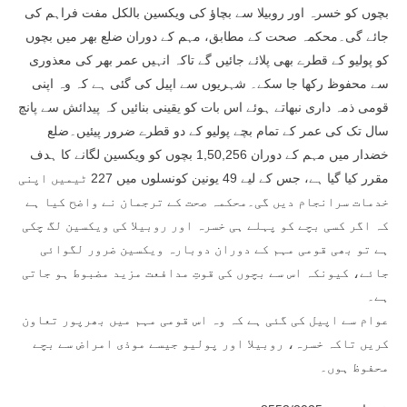
بچوں کو خسرہ اور روبیلا سے بچاؤ کی ویکسین بالکل مفت فراہم کی
جائے گی۔محکمہ صحت کے مطابق، مہم کے دوران ضلع بھر میں بچوں
کو پولیو کے قطرے بھی پلائے جائیں گے تاکہ انہیں عمر بھر کی معذوری
سے محفوظ رکھا جا سکے۔ شہریوں سے اپیل کی گئی ہے کہ وہ اپنی
قومی ذمہ داری نبھاتے ہوئے اس بات کو یقینی بنائیں کہ پیدائش سے پانچ
سال تک کی عمر کے تمام بچے پولیو کے دو قطرے ضرور پیئیں۔ضلع
خضدار میں مہم کے دوران 1,50,256 بچوں کو ویکسین لگانے کا ہدف
مقرر کیا گیا ہے، جس کے لیے 49 یونین کونسلوں میں 227 ٹیمیں اپنی
خدمات سرانجام دیں گی۔محکمہ صحت کے ترجمان نے واضح کیا ہے
کہ اگر کسی بچے کو پہلے ہی خسرہ اور روبیلا کی ویکسین لگ چکی
ہے تو بھی قومی مہم کے دوران دوبارہ ویکسین ضرور لگوائی
جائے، کیونکہ اس سے بچوں کی قوتِ مدافعت مزید مضبوط ہو جاتی
ہے۔
عوام سے اپیل کی گئی ہے کہ وہ اس قومی مہم میں بھرپور تعاون
کریں تاکہ خسرہ، روبیلا اور پولیو جیسے موذی امراض سے بچے
محفوظ ہوں۔