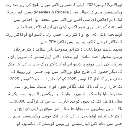
لورالائی12نومبر2025: ڈپٹی کمشنرلورالائی میران بلوچ کی زیر صدارت
خسرہ اور روبیلا(Measles & Rubella ) ویکسینیشن مہم کے حوالے سے
ایک اہم اجلاس ڈی سی آفس لورالائی میں منعقد ہوا۔اجلاس میں
اسسٹنٹ کمشنر بوری ندیم اکرم، ڈپٹی ڈی ایچ او ڈاکٹر عبدالحلیم
اوتمانخیل،ڈپٹی ڈی ایچ او ڈاکٹر زمان حمزہ زئی، ڈبلیو ایچ او ڈاکٹر زرک
خان،PPHIکے ڈاکٹر فرحان کاکڑ،ایم ایم ایس ڈاکٹر
ڈاکٹرانورمندوخیل،این سٹاف ڈاکٹر فرحان CCOمحمد ہاشم فوکل
پرسن مختیار احمد نمائندے اور مختلف لائن ڈیپارٹمنٹس کے سربراہان نے
شرکت کی۔اس موقع پر ڈبلیو ایچ او کےڈاکٹر زرک خان نے کہا کہ ملک
کے دیگر حصوں کی طرح ضلع لورالائی میں بھی خسرہ اور روبیلا کے
خلاف مہم کا آغاز 17 نومبر 2025 کو کیا جارہا ہے جو 29نومبر 2025
تک جاری رہے گی تاکہ ٹیکے لگاکر بچوں کو ان مہلک بیماریوں سے
محفوظ بنایا جا سکے۔ انہوں نے بتایا کہ یہ ویکسین 6 مہینے سے لیکر 4
سال 11 ماہ تک کے بچوں کو دی جارہی ہے جن کے ٹراگیٹ 38000ہے
تاکہ انہیں بیماریوں سے بچایا جا سکے۔اس موقع پر ڈپٹی ڈی ایچ او
ڈاکٹر عبدالحلیم اوتمانخیل نے کہا کہ یہ ایک قومی ویکسینیشن مہم ہے
جس میں تمام لائن ڈیپارٹمنٹس اور یونین کونسلز کے نمائندوں کو