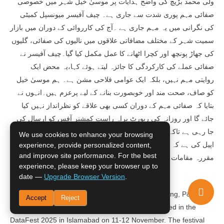
ولی محمد بڑیچ کی واضح ہدایات پر موسیٰ خیل شہر میں خصوصی
صفائی مہم پوری شدت سے جاری ہے۔ چیف آفیسر میونسپل کمیٹی
کی نگرانی میں یہ مہم جاری ہے ۔آج کی کارروائی کے دوران میں بازار
سمیت شہر کے مختلف مضافاتی علاقوں میں نالیوں کی صفائی، گلیوں
کی جھاڑ پونچھ اور کچرا اٹھانے کا عمل مکمل کیا گیا۔چیف آفیسر نے
صفائی عملے کی کارکردگی کا جائزہ لیتے ہوئے کہا،یہ محض ایک
روایتی مہم نہیں، بلکہ ایک عوامی فلاحی مشن ہے۔ ہم موسیٰ خیل
کو صاف، صحت مند اور خوبصورت بنانے کے لیے پرعزم ہیں۔انہوں نے
بتایا کہ صفائی مہم کے دوران کسی بھی علاقے کو نظرانداز نہیں کیا
جائے گا اور روزانہ کی رپورٹ براہ راست کمشنر آفس کو ارسال کی
جا رہی ہے تاکہ نگرانی کا عمل مؤثر رہے۔انتظامیہ نے شہریوں سے
We use cookies to enhance your browsing
اپیل کی ہے کہ وہ صفائی مہم میں بھرپور تعاون کریں اور کوڑا کرکٹ
experience, provide personalized content,
and improve site performance. For the best
مقررہ مقامات پر پھینک کر ذمہ دار شہری ہونے کا ثبوت دیں۔
experience, please keep your browser up to
date —
Upgrade Browser Version
.
خبرنامہ نمبر8561/2025
A Bureau of Statistics team led by Secretary Planning, P&D
Accept
Reject
Department, Government of Balochistan participated in the
DataFest 2025 in Islamabad on 11-12 November. The festival