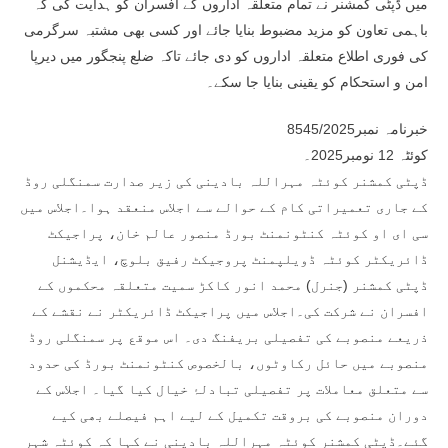
میں ڈپٹی کمشنر نے تمام متعلقہ اداروں کے افسران کو ہدایت کی کہ
باہمی تعاون کو مزید مضبوط بنایا جائے اور کسی بھی مشتبہ سرگرمی
کی فوری اطلاع متعلقہ اداروں کو دی جائے تاکہ ضلع پنجگور میں دیرپا
امن و استحکام کو یقینی بنایا جا سکے۔
خبرنامہ نمبر8545/2025
کوئٹہ 12 نومبر2025۔
ڈپٹی کمشنر کوئٹہ مہراللہ بادینی کی زیر صدارت سمنگلی روڈ
کے جاری تعمیراتی کام کے حوالے سے اجلاس منعقد ہوا۔اجلاس میں
سی ای او کوئٹہ کنٹونمنٹ بورڈ منصور عالم خان، پراجیکٹ
ڈائریکٹر کوئٹہ ڈویلپمنٹ پروجیکٹ رفیق بلوچ، ایڈیشنل
ڈپٹی کمشنر (جنرل) محمد انور کاکڑ سمیت متعلقہ محکموں کے
افسران نے شرکت کی۔اجلاس میں پراجیکٹ ڈائریکٹر نے نقشے کے
ذریعے منصوبے کی تفصیلی بریفنگ دی۔ اس موقع پر سمنگلی روڈ
منصوبے میں حائل رکاوٹوں، بالخصوص کنٹونمنٹ بورڈ کی حدود
سے متعلق معاملات پر تفصیلی تبادلۂ خیال کیا گیا۔ اجلاس کے
دوران منصوبے کی بروقت تکمیل کے لیے اہم فیصلے بھی کیے
گئے۔ڈپٹی کمشنر کوئٹہ مہراللہ بادینی نے کہا کہ کوئٹہ شہر