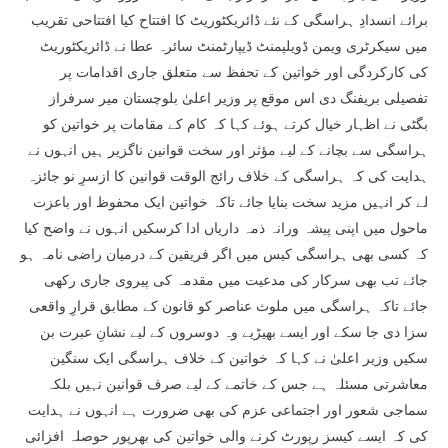
برائے انسدادِ ہراسگی کے نئے ڈائریکٹوریٹ کا افتتاح کیا افتتاحی تقریب
میں سیکرٹری ویمن ڈویلپمنٹ ڈیپارٹمنٹ سائرہ عطا نے ڈائریکٹوریٹ
کی کارکردگی اور خواتین کے تحفظ سے متعلق جاری اقدامات پر
تفصیلی بریفنگ دی اس موقع پر وزیر اعلیٰ بلوچستان میر سرفراز
بگٹی نے اظہار خیال کرتے ہوئے کہا کہ کام کے مقامات پر خواتین کو
ہراسگی سے بچانے کے لیے مؤثر اور سخت قوانین ناگزیر ہیں انہوں نے
ہدایت کی کہ ہراسگی کے خلاف رائج الوقت قوانین کا ازسرِ نو جائزہ
لے کر انہیں مزید سخت بنایا جائے تاکہ خواتین ایک محفوظ اور باعزت
ماحول میں اپنی پیشہ ورانہ ذمہ داریاں ادا کرسکیں انہوں نے واضح کیا
کہ کسی بھی ہراسگی کیس میں اگر فریقین کے درمیان راضی نامہ ہو
جائے تب بھی سرکار کی مدعیت میں مقدمہ کی پیروی جاری رکھی
جائے تاکہ ہراسگی میں ملوث عناصر کو قانون کے مطابق قرارِ واقعی
سزا دی جا سکے اور ایسے بھیڑیے وہ دوسروں کے لیے نشانِ عبرت بن
سکیں وزیر اعلیٰ نے کہا کہ خواتین کے خلاف ہراسگی ایک سنگین
معاشرتی مسئلہ ہے جس کے خاتمے کے لیے صرف قوانین نہیں بلکہ
سماجی شعور اور اجتماعی عزم کی بھی ضرورت ہے انہوں نے ہدایت
کی کہ ایسے کیسز رپورٹ کرنے والی خواتین کی بھرپور حوصلہ افزائی