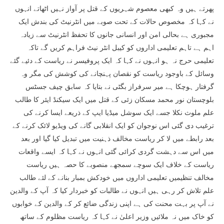
پھرتے ہیں وہ کبھی معصوم شہریوں کے قتل پر آواز نہیں اٹھاتے انہوں
نے کہا کہ مخصوص حالات کے تحت صوبے میں انٹرنیٹ کی بندش ایک
مجبوری ہے بحالی امن اور انسانی جانوں کا تحفظ انٹرنیٹ سے زیادہ
اہم ہے تاہم تعلیمی اداروں کو کیبل انٹر نیٹ فراہم کریں گے تاکہ
تعلیمی حرج نہ ہو انہوں نے کہا کہ ایک پروفیسر نے ریاست کے دئیے گئے
وسائل کے باوجود ریاست کو نقصان پہنچانے کی کوشش کی مگر وہ
گرفتار ہوچکا ہے میر سرفراز بگٹی نے بتایا کہ سابق چیف جسٹس
بلوچستان نور محمد مسکان زئی کے قتل میں ایک سیکنڈ ایئر کا طالب
علم ملوث نکلا جسے ایک سوشل میڈیا ایپ کے ذریعے ایسا کرنے کی
ترغیب دی گئی اس نوجوان کو ایک انقلابی گانے کی ویڈیو لائک کرنے کے
بعد رابطے میں لا کر ریاست مخالف ذہنیت میں تبدیل کیا گیا اور بعد
میں اس سے دہشت گردی کرائی گئی انہوں نے کہا کہ ایسے واقعات
ریاست کے خلاف ایک سوچے سمجھے منصوبے کا حصہ ہیں ریاست
مخالف تنظیمیں تعلیمی اداروں میں خودکش بمبار بنانے کے لئے طالب
علم تلاش کر رہی ہیں انہوں نے طالبات کو خبردار کیا کہ آپ کے والدین
نے آپ پر بہت محنت کی ہے اپنی زندگی ضائع کر کے والدین کے خوابوں
کو خاک میں نہ ملائیں وزیر اعلیٰ نے کہا کہ ریاست مظلوم کے ساتھ