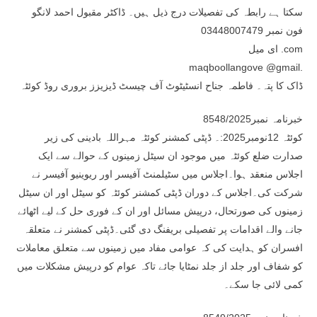
سکتا ہے رابطہ کی تفصیلات درج ذیل ہیں۔ ڈاکٹر مقبول احمد لانگو
فون نمبر 03448007479
ای میل .com
maqboollangove @gmail.
ڈاک کا پتہ۔ فاطمہ جناح انسٹیٹوٹ آف چیسٹ ڈیزیزز بروری روڈ کوئٹہ
خبرنامہ نمبر8548/2025
کوئٹہ 12نومبر2025:۔ ڈپٹی کمشنر کوئٹہ مہراللہ بادینی کی زیر
صدارت ضلع کوئٹہ میں موجود ان سیٹل زمینوں کے حوالے سے ایک
اجلاس منعقد ہوا۔اجلاس میں سٹیلمنٹ آفیسر اور ریوینیو آفیسر نے
شرکت کی۔اجلاس کے دوران ڈپٹی کمشنر کوئٹہ کو سیٹل اور ان سیٹل
زمینوں کی صورتحال، درپیش مسائل اور ان کے فوری حل کے لیے اٹھائے
جانے والے اقدامات پر تفصیلی بریفنگ دی گئی۔ڈپٹی کمشنر نے متعلقہ
افسران کو ہدایت کی کہ عوامی مفاد میں زمینوں سے متعلق معاملات
کو شفاف اور جلد از جلد نمٹایا جائے تاکہ عوام کو درپیش مشکلات میں
کمی لائی جا سکے۔