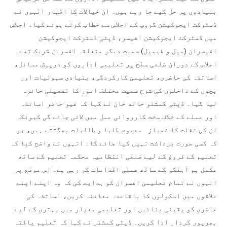
بنیادوں پر حل کیے جا رہے ہیں۔ ان خیالات کا اظہار انہوں نے
ڈسٹرکٹ ایجوکیشن گروپ کے اجلاس سے خطاب کرتے ہوئے کیا۔ اجلاس
میں ڈسٹرکٹ ایجوکیشن افیسر، ڈپٹی ڈسٹرکٹ ایجوکیشن
افیسران (میل و فیمیل) سمیت دیگر متعلقہ افسران شریک تھے۔
اجلاس کے دوران ضلعی سطح پر تعلیمی اداروں کو درپیش مسائل،
اساتذہ کی حاضری، تعلیمی کارکردگی، بنیادی سہولیات اور
بچوں کے داخلوں کی شرح سمیت مختلف امور کا تفصیلی جائزہ
لیا گیا۔ ڈپٹی کمشنر خالد خان نے کہا کہ غیر حاضر اساتذہ
اور عملے کے خلاف سخت کارروائی عمل میں لائی جائے گی کیونکہ
ان کی غفلت کا خمیازہ معصوم طلبا و طالبات بھگتتے ہیں، جو
کہ کسی صورت برداشت نہیں کیا جائے گا۔ انہوں نے واضح کیا کہ
تعلیم کے فروغ کے لیے ضلعی انتظامیہ محکمہ تعلیم کے ساتھ
مکمل ہم آہنگی کے ساتھ عملی اقدامات کر رہی ہے۔ اس موقع پر
انہوں نے تمام تعلیمی افسران کو ہدایت کی کہ وہ اپنے اپنے
علاقوں میں اسکولوں کا باقاعدہ معائنہ کریں، اساتذہ کی
حاضری کو یقینی بنائیں اور تعلیمی معیار میں بہتری کے لیے
بھرپور کردار ادا کریں۔ ڈپٹی کمشنر نے کہا کہ تعلیم یافتہ