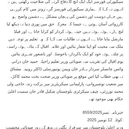
سیکیورٹی فورسز ایک ایک انچ کا دفاع کرنے کی صلاحیت رکھتی ہیں ،
انہوں نے کہا کہ ہماری سیکیورٹی فورسز گرے زونز میں کام کررہی
ہیں جہاں دوست اور دشمن کی پہچان مشکل ہے دشمن واضح ہو
کارروائی آسان ہوتی ہے جیسا کہ معرکہ حق میں پوری دنیا نے دیکھ لیا
لنچ ہارے ہوئے ہوئے نہیں جیتے ہوئے کردار کو کرایا جاتا ہے اور فیلڈ
مارشل بنایا جاتا ہے انہوں نے طالبات سے کہا کہ وہ تعلیم پر توجہ دیں
ملک سے محبت کو اپنا شعار بنائیں اور علامہ اقبال کے بتائے ہوئے راستے
پر چلتے ہوئے خود کو ایک باکردار، باحوصلہ اور باشعور شہری بنائیں
یوم اقبال کی تقریب سے صوبائی وزیر تعلیم راحیلہ حمید خان درانی
وائس چانسلر سردار بہادر خان ویمن یونیورسٹی ڈاکٹر روبینہ مشتاق
نے بھی خطاب کیا اس موقع پر صوبائی وزیر صحت بخت محمد کاکڑ،
میر شعیب نوشیروانی، پارلیمانی سیکریٹریز میر برکت رند، حاجی ولی
محمد نورزئی، چیف سیکرٹری بلوچستان شکیل قادر خان سمیت اعلیٰ
حکام بھی موجود تھے
خبرنامہ نمبر8559/2025
کوئٹہ 12 نومبر 2025:
وزیر اعلیٰ بلوچستان میر سرفراز بگٹی نے بدھ کے روز صوبائی محتسب