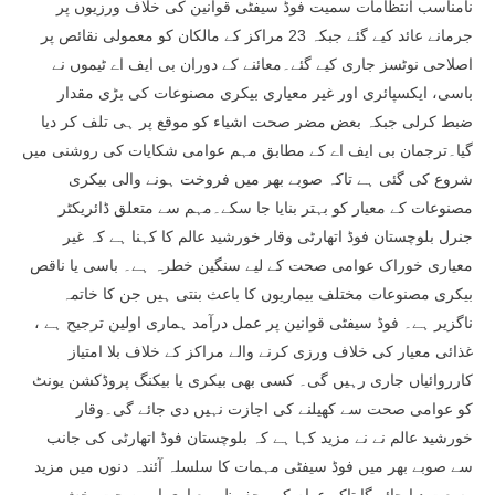
نامناسب انتظامات سمیت فوڈ سیفٹی قوانین کی خلاف ورزیوں پر
جرمانے عائد کیے گئے جبکہ 23 مراکز کے مالکان کو معمولی نقائص پر
اصلاحی نوٹسز جاری کیے گئے۔معائنے کے دوران بی ایف اے ٹیموں نے
باسی، ایکسپائری اور غیر معیاری بیکری مصنوعات کی بڑی مقدار
ضبط کرلی جبکہ بعض مضر صحت اشیاء کو موقع پر ہی تلف کر دیا
گیا۔ترجمان بی ایف اے کے مطابق مہم عوامی شکایات کی روشنی میں
شروع کی گئی ہے تاکہ صوبے بھر میں فروخت ہونے والی بیکری
مصنوعات کے معیار کو بہتر بنایا جا سکے۔مہم سے متعلق ڈائریکٹر
جنرل بلوچستان فوڈ اتھارٹی وقار خورشید عالم کا کہنا ہے کہ غیر
معیاری خوراک عوامی صحت کے لیے سنگین خطرہ ہے۔ باسی یا ناقص
بیکری مصنوعات مختلف بیماریوں کا باعث بنتی ہیں جن کا خاتمہ
ناگزیر ہے۔ فوڈ سیفٹی قوانین پر عمل درآمد ہماری اولین ترجیح ہے ،
غذائی معیار کی خلاف ورزی کرنے والے مراکز کے خلاف بلا امتیاز
کارروائیاں جاری رہیں گی۔ کسی بھی بیکری یا بیکنگ پروڈکشن یونٹ
کو عوامی صحت سے کھیلنے کی اجازت نہیں دی جائے گی۔وقار
خورشید عالم نے نے مزید کہا ہے کہ بلوچستان فوڈ اتھارٹی کی جانب
سے صوبے بھر میں فوڈ سیفٹی مہمات کا سلسلہ آئندہ دنوں میں مزید