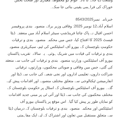
وسعت دیا جائے گا تاکہ عوام کو محفوظ، معیاری اور صحت بخش
خوراک کی فراہمی یقینی بنائی جا سکے۔
خبرنامہ نمبر8543/2025
اسلام آباد،12 نومبر 2025: وفاقی وزیر برائے منصوبہ بندی پروفیسر
احسن اقبال نے پاک چائنا فرینڈشپ سینٹر اسلام آباد میں منعقدہ ڈیٹا
فیسٹ 2025 کا افتتاح کیا، جس میں محکمہ منصوبہ بندی و ترقیات
حکومتِ بلوچستان کے بیورو آف اسٹیٹکس کی ٹیم، سیکریٹری منصوبہ
بندی و ترقیات کی قیادت میں شریک ہوئی۔ یہ سالانہ تقریب پاکستان
بیورو آف اسٹیٹکس، وزارتِ منصوبہ بندی و ترقیات کی جانب سے منعقد
کی گئی، جس میں وفاقی و صوبائی محکموں، وزارتوں، ترقیاتی
شراکت داروں، تعلیمی اداروں اور نجی شعبے کی جانب سے ڈیٹا اور
انفارمیشن ٹیکنالوجی سے متعلق مختلف منصوبے اور اقدامات پیش کیے
گئے۔ بیورو آف اسٹیٹکس بلوچستان کے اسٹال پر حکومتِ بلوچستان کے
مختلف محکموں کی جانب سے ڈیٹا اور آئی ٹی پر مبنی جدید اقدامات
کو نمایاں طور پر پیش کیا گیا۔ اس موقع پر پاکستان بیورو آف
اسٹیٹکس اور محکمہ منصوبہ بندی و ترقیات بلوچستان کے درمیان ڈیٹا
سے متعلق مستقبل میں تعاون اور اشتراک کے لیے ایک مفاہمتی