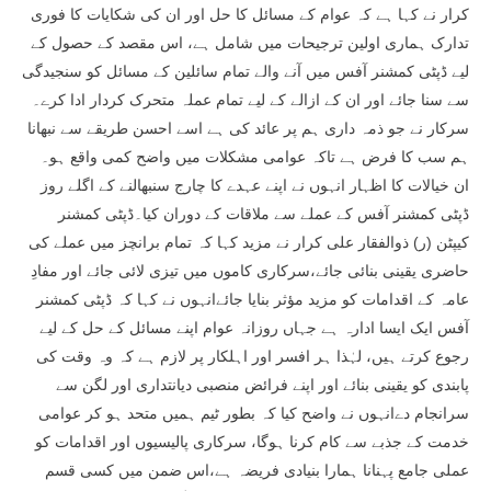
کرار نے کہا ہے کہ عوام کے مسائل کا حل اور ان کی شکایات کا فوری
تدارک ہماری اولین ترجیحات میں شامل ہے، اس مقصد کے حصول کے
لیے ڈپٹی کمشنر آفس میں آنے والے تمام سائلین کے مسائل کو سنجیدگی
سے سنا جائے اور ان کے ازالے کے لیے تمام عملہ متحرک کردار ادا کرے۔
سرکار نے جو ذمہ داری ہم پر عائد کی ہے اسے احسن طریقے سے نبھانا
ہم سب کا فرض ہے تاکہ عوامی مشکلات میں واضح کمی واقع ہو۔
ان خیالات کا اظہار انہوں نے اپنے عہدے کا چارج سنبھالنے کے اگلے روز
ڈپٹی کمشنر آفس کے عملے سے ملاقات کے دوران کیا۔ڈپٹی کمشنر
کیپٹن (ر) ذوالفقار علی کرار نے مزید کہا کہ تمام برانچز میں عملے کی
حاضری یقینی بنائی جائے،سرکاری کاموں میں تیزی لائی جائے اور مفادِ
عامہ کے اقدامات کو مزید مؤثر بنایا جائےانہوں نے کہا کہ ڈپٹی کمشنر
آفس ایک ایسا ادارہ ہے جہاں روزانہ عوام اپنے مسائل کے حل کے لیے
رجوع کرتے ہیں، لہٰذا ہر افسر اور اہلکار پر لازم ہے کہ وہ وقت کی
پابندی کو یقینی بنائے اور اپنے فرائض منصبی دیانتداری اور لگن سے
سرانجام دےانہوں نے واضح کیا کہ بطور ٹیم ہمیں متحد ہو کر عوامی
خدمت کے جذبے سے کام کرنا ہوگا، سرکاری پالیسیوں اور اقدامات کو
عملی جامع پہنانا ہمارا بنیادی فریضہ ہے،اس ضمن میں کسی قسم