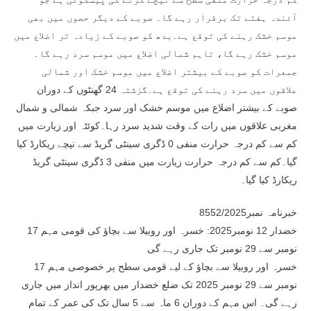
آئندہ ہفتے تک برقرار رہے گا۔ صوبے کے دیگر حصوں میں بھی
موسم خشک رہنے کی توقع ہے۔بدھ کو صوبے کے زیادہ تر اضلاع میں
موسم خشک رہے گا، تاہم شمالی اضلاع میں موسم سرد رہے گا۔
جمعرات کو صوبے کے بیشتر اضلاع میں موسم خشک اور شمالی
علاقوں میں سرد رہنے کی توقع ہے۔گزشتہ 24 گھنٹوں کے دوران
صوبے کے بیشتر اضلاع میں موسم خشک اور سرد جبکہ شمالی و شمال
مغربی علاقوں میں رات کے وقت شدید سرد رہا۔کوئٹہ اور زیارت میں
کم سے کم درجہ حرارت منفی 0 ڈگری سینٹی گریڈ سے نیچے ریکارڈ کیا
گیا۔کم سے کم درجہ حرارت زیارت میں منفی 3 ڈگری سینٹی گریڈ
ریکارڈ کیا گیا۔
خبرنامہ نمبر8552/2025
خضدار 12 نومبر2025: خسرہ اور روبیلا سے بچاؤ کی قومی مہم 17
نومبر سے 29 نومبر تک جاری رہے گی
خسرہ اور روبیلا سے بچاؤ کے لیے قومی سطح پر خصوصی مہم 17
نومبر سے 29 نومبر 2025 تک ضلع خضدار میں بھرپور انداز میں جاری
رہے گی۔ اس مہم کے دوران 6 ماہ سے 5 سال تک کی عمر کے تمام