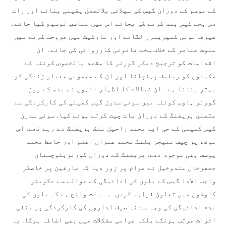
کے موسم کے دوران گیس کی سپلائی بلاتعطل یقینی بنائے اور رات
دس بجے گیس بند کرنے کی بجائے اس میں مناسب توسیع کیا جائے۔
غیرقانونی کمپریسرز لگانے اور مارکیٹ میں فروخت کرنے میں
ملوث عناصر کے خلاف سخت قانونی کارروائی کی جائے۔ ان
اقدامات کو ترجیح دیکر گورنر کا مقصد بالخصوص کوئٹہ کے
مکینوں کو ریلیف پہنچانا اور ان کے مجموعی معیار زندگی کو
بہتر بنانا ہے۔ ان خیالات کا اظہار انہوں نے بدھ کے روز
گورنر ہاوس کوئٹہ میں سوئی سدرن گیس کمپنی کی کارکردگی سے
متعلق بریفنگ کے دوران بات چیت کرتے ہوئے کیا. سوئی سدرن
گیس کمپنی کے جی ایم محمد راحیل ملک بریفنگ دے رہے تھے. اس
موقع پر چیف منیجر بلنگ محمد عمران اعظم اور حافظ محمد
یوسف بھی موجود تھے. بریفنگ کے دوران گورنربلوچستان
جعفرخان مندوخیل نے عوام پر زور دیا کہ صارفین پر خاصکر
واجب الادا گیس کے بلوں کی ادائیگی کے حوالے سے حکومتی
کاوشوں میں تعاون فراہم کریں. یہ بات واضح ہے کہ بلوں کی
عدم ادائیگی کی وجہ سے نہ صرف اداروں کی کارکردگی پر منفی
اثرات مرتب ہونگے بلکہ عوامی مشکلات میں بھی اضافہ ہوگا. یہ