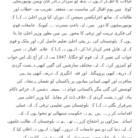
خیالات کا اظہار انہوں نے بدھ کو سردار بہادر خان ویمن یونیورسٹی
کوئٹہ میں یومِ اقبال کی مناسبت سے منعقدہ تقریب سے خطاب اور
طالبات کے ساتھ انٹرایکشن سیشن کے دوران کیا وزیر اعلیٰ نے کہا کہ
یونیورسٹیوں کا دورہ میرے لیے باعثِ مسرت ہے کیونکہ جامعات قوم
کی فکری تربیت اور ترقی کا محور ہیں میں بطور وزیر اعلیٰ چاہتا
ہوں کہ بلوچستان کی ہر بیٹی اعلیٰ تعلیم حاصل کرے اور ملک و قوم
کے لیے قابلِ فخر کردار ادا کرے انہوں نے کہا کہ علامہ اقبال نے جس
خواب کی تعبیر کے لیے قوم کو جگایا، 1947 سے لے کر آج تک اس خواب
کو کمزور کرنے کے لیے مختلف سازشیں کی گئیں کبھی دہشت گردی
کے ذریعے کبھی پروپیگنڈہ اور فتنہ انگیزی کے ذریعے کبھی مذہبی
منافرت اور کبھی لسانی بنیادوں پر پاکستان کو نقصان پہنچانے کی
کوشش کی گئی مگر پاکستانی عوام نے ہمیشہ دشمن کے عزائم ناکام
بنائے اور دہشت گردی کے خلاف ڈٹ کر مقابلہ کیا وزیر اعلیٰ میر
سرفراز بگٹی نے کہا کہ بلوچستان میں تعلیمی ترقی کے لئے عملی
اقدامات کر رہے ہیں ہم نے حکومت سنبھالی تو تنخواہوں کے لئے
اساتذہ سڑکوں پر احتجاج کررہے تھے ہم نے بلوچستان کے طالب علموں
کے لیے دنیا کی دو سو جامعات کے دروزے کھولے، انہوں نے اعلان کیا کہ
سردار بہادر خان ویمن یونیورسٹی کی لائبریری میں کتابوں کی