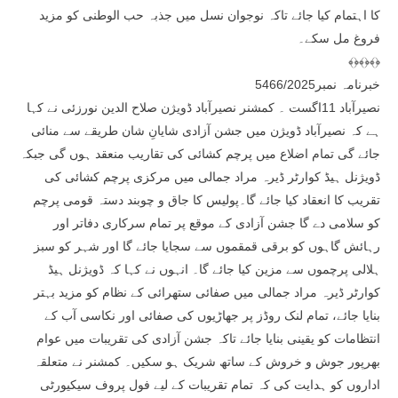
کا اہتمام کیا جائے تاکہ نوجوان نسل میں جذبہ حب الوطنی کو مزید
فروغ مل سکے۔
﴾﴿﴾﴿﴾﴿
خبرنامہ نمبر5466/2025
نصیرآباد 11اگست ۔ کمشنر نصیرآباد ڈویژن صلاح الدین نورزئی نے کہا
ہے کہ نصیرآباد ڈویژن میں جشن آزادی شایانِ شان طریقے سے منائی
جائے گی تمام اضلاع میں پرچم کشائی کی تقاریب منعقد ہوں گی جبکہ
ڈویژنل ہیڈ کوارٹر ڈیرہ مراد جمالی میں مرکزی پرچم کشائی کی
تقریب کا انعقاد کیا جائے گا۔پولیس کا جاق و چوبند دستہ قومی پرچم
کو سلامی دے گا جشن آزادی کے موقع پر تمام سرکاری دفاتر اور
رہائش گاہوں کو برقی قمقموں سے سجایا جائے گا اور شہر کو سبز
ہلالی پرچموں سے مزین کیا جائے گا۔ انہوں نے کہا کہ ڈویژنل ہیڈ
کوارٹر ڈیرہ مراد جمالی میں صفائی ستھرائی کے نظام کو مزید بہتر
بنایا جائے، تمام لنک روڈز پر جھاڑیوں کی صفائی اور نکاسی آب کے
انتظامات کو یقینی بنایا جائے تاکہ جشن آزادی کی تقریبات میں عوام
بھرپور جوش و خروش کے ساتھ شریک ہو سکیں۔ کمشنر نے متعلقہ
اداروں کو ہدایت کی کہ تمام تقریبات کے لیے فول پروف سیکیورٹی