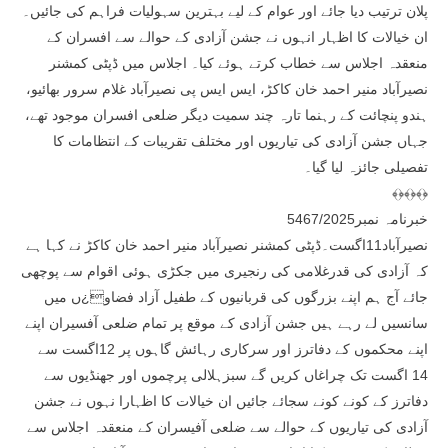
پلان ترتیب دیا جائے اور عوام کے لیے بہترین سہولیات فراہم کی جائیں۔
ان خیالات کا اظہار انہوں نے جشن آزادی کے حوالے سے افسران کے
منعقدہ اجلاس سے خطاب کرتے ہوئے کیا۔ اجلاس میں ڈپٹی کمشنر
نصیرآباد منیر احمد خان کاکڑ، ایس ایس پی نصیرآباد غلام سرور بھائیو،
ہندو پنچائت کے رہنما تارہ چند سمیت دیگر ضلعی افسران موجود تھے،
جہاں جشن آزادی کی تیاریوں اور مختلف تقریبات کے انتظامات کا
تفصیلی جائزہ لیا گیا۔
﴾﴿﴾﴿﴾﴿
خبرنامہ نمبر5467/2025
نصیرآباد11اگست۔ڈپٹی کمشنر نصیرآباد منیر احمد خان کاکڑ نے کہا ہے
کہ آزادی کی قدرغلامی کی رنجیری میں جکڑی ہوئی اقوام سے پوچھی
جائے آج ہم اپنے بزرگوں کی قربانیوں کے طفیل آزاد فضاو¿ں میں
سانسیں لے رہے ہیں جشن آزادی کے موقع پر تمام ضلعی آفسیران اپنے
اپنے محکموں کے دفاترز اور سرکاری رہائش گاہوں پر 12اگست سے
14 اگست تک چراغاں کریں گے سبزہلالی پرچموں اور جھنڈیوں سے
دفاترز کے کونے کونے سجائے جائیں ان خیالات کا اظہارا نہوں نے جشن
آزادی کی تیاریوں کے حوالے سے ضلعی آفیسران کے منعقدہ اجلاس سے