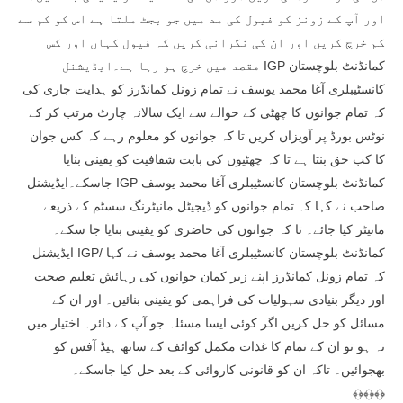
اور آپ کے زونز کو فیول کی مد میں جو بجٹ ملتا ہے اس کو کم سے
کم خرچ کریں اور ان کی نگرانی کریں کہ فیول کہاں اور کس
مقصد میں خرچ ہو رہا ہے۔ایڈیشنل IGP کمانڈنٹ بلوچستان
کانسٹیبلری آغا محمد یوسف نے تمام زونل کمانڈرز کو ہدایت جاری کی
کہ تمام جوانوں کا چھٹی کے حوالے سے ایک سالانہ چارٹ مرتب کر کے
نوٹس بورڈ پر آویزاں کریں تا کہ جوانوں کو معلوم رہے کہ کس جوان
کا کب حق بنتا ہے تا کہ چھٹیوں کی بابت شفافیت کو یقینی بنایا
جاسکے۔ایڈیشنل IGP کمانڈنٹ بلوچستان کانسٹیبلری آغا محمد یوسف
صاحب نے کہا کہ تمام جوانوں کو ڈیجیٹل مانیٹرنگ سسٹم کے ذریعے
مانیٹر کیا جائے۔ تا کہ جوانوں کی حاضری کو یقینی بنایا جا سکے۔
ایڈیشنل IGP/ کمانڈنٹ بلوچستان کانسٹیبلری آغا محمد یوسف نے کہا
کہ تمام زونل کمانڈرز اپنے زیر کمان جوانوں کی رہائش تعلیم صحت
اور دیگر بنیادی سہولیات کی فراہمی کو یقینی بنائیں۔ اور ان کے
مسائل کو حل کریں اگر کوئی ایسا مسئلہ جو آپ کے دائرہ اختیار میں
نہ ہو تو ان کے تمام کا غذات مکمل کوائف کے ساتھ ہیڈ آفس کو
بھجوائیں۔ تاکہ ان کو قانونی کاروائی کے بعد حل کیا جاسکے۔
﴾﴿﴾﴿﴾﴿