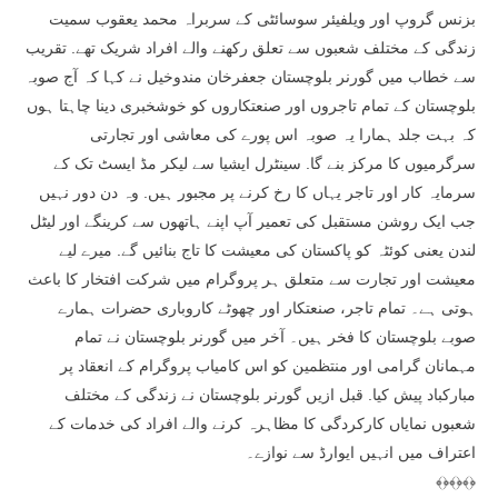
بزنس گروپ اور ویلفیئر سوسائٹی کے سربراہ محمد یعقوب سمیت
زندگی کے مختلف شعبوں سے تعلق رکھنے والے افراد شریک تھے. تقریب
سے خطاب میں گورنر بلوچستان جعفرخان مندوخیل نے کہا کہ آج صوبہ
بلوچستان کے تمام تاجروں اور صنعتکاروں کو خوشخبری دینا چاہتا ہوں
کہ بہت جلد ہمارا یہ صوبہ اس پورے کی معاشی اور تجارتی
سرگرمیوں کا مرکز بنے گا. سینٹرل ایشیا سے لیکر مڈ ایسٹ تک کے
سرمایہ کار اور تاجر یہاں کا رخ کرنے پر مجبور ہیں. وہ دن دور نہیں
جب ایک روشن مستقبل کی تعمیر آپ اپنے ہاتھوں سے کرینگے اور لیٹل
لندن یعنی کوئٹہ کو پاکستان کی معیشت کا تاج بنائیں گے. میرے لیے
معیشت اور تجارت سے متعلق ہر پروگرام میں شرکت افتخار کا باعث
ہوتی ہے۔ تمام تاجر، صنعتکار اور چھوٹے کاروباری حضرات ہمارے
صوبے بلوچستان کا فخر ہیں۔ آخر میں گورنر بلوچستان نے تمام
مہمانان گرامی اور منتظمین کو اس کامیاب پروگرام کے انعقاد پر
مبارکباد پیش کیا. قبل ازیں گورنر بلوچستان نے زندگی کے مختلف
شعبوں نمایاں کارکردگی کا مظاہرہ کرنے والے افراد کی خدمات کے
اعتراف میں انہیں ایوارڈ سے نوازے۔
﴾﴿﴾﴿﴾﴿