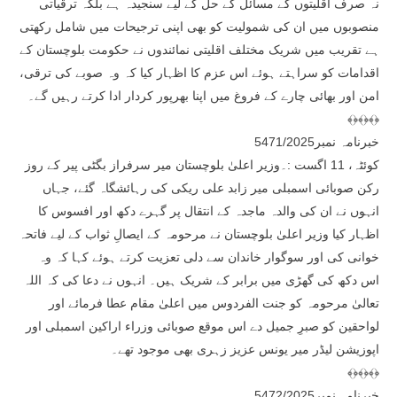
نہ صرف اقلیتوں کے مسائل کے حل کے لیے سنجیدہ ہے بلکہ ترقیاتی
منصوبوں میں ان کی شمولیت کو بھی اپنی ترجیحات میں شامل رکھتی
ہے تقریب میں شریک مختلف اقلیتی نمائندوں نے حکومت بلوچستان کے
اقدامات کو سراہتے ہوئے اس عزم کا اظہار کیا کہ وہ صوبے کی ترقی،
امن اور بھائی چارے کے فروغ میں اپنا بھرپور کردار ادا کرتے رہیں گے۔
﴾﴿﴾﴿﴾﴿
خبرنامہ نمبر5471/2025
کوئٹہ، 11 اگست :۔وزیر اعلیٰ بلوچستان میر سرفراز بگٹی پیر کے روز
رکن صوبائی اسمبلی میر زابد علی ریکی کی رہائشگاہ گئے، جہاں
انہوں نے ان کی والدہ ماجدہ کے انتقال پر گہرے دکھ اور افسوس کا
اظہار کیا وزیر اعلیٰ بلوچستان نے مرحومہ کے ایصالِ ثواب کے لیے فاتحہ
خوانی کی اور سوگوار خاندان سے دلی تعزیت کرتے ہوئے کہا کہ وہ
اس دکھ کی گھڑی میں برابر کے شریک ہیں۔ انہوں نے دعا کی کہ اللہ
تعالیٰ مرحومہ کو جنت الفردوس میں اعلیٰ مقام عطا فرمائے اور
لواحقین کو صبرِ جمیل دے اس موقع صوبائی وزراء اراکین اسمبلی اور
اپوزیشن لیڈر میر یونس عزیز زہری بھی موجود تھے۔
﴾﴿﴾﴿﴾﴿
خبرنامہ نمبر5472/2025