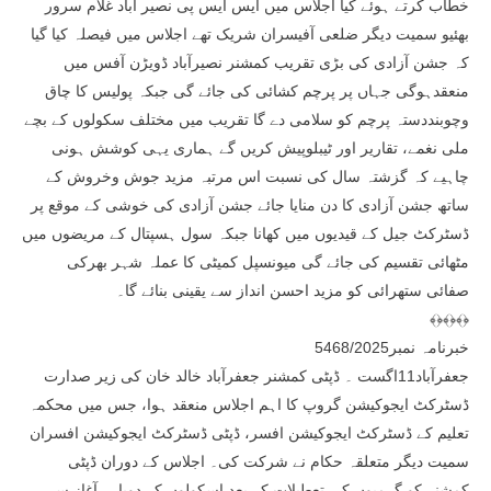
خطاب کرتے ہوئے کیا اجلاس میں ایس ایس پی نصیر آباد غلام سرور
بھئیو سمیت دیگر ضلعی آفیسران شریک تھے اجلاس میں فیصلہ کیا گیا
کہ جشن آزادی کی بڑی تقریب کمشنر نصیرآباد ڈویڑن آفس میں
منعقدہوگی جہاں پر پرچم کشائی کی جائے گی جبکہ پولیس کا چاق
وچوبنددستہ پرچم کو سلامی دے گا تقریب میں مختلف سکولوں کے بچے
ملی نغمے، تقاریر اور ٹیبلوپیش کریں گے ہماری یہی کوشش ہونی
چاہیے کہ گزشتہ سال کی نسبت اس مرتبہ مزید جوش وخروش کے
ساتھ جشن آزادی کا دن منایا جائے جشن آزادی کی خوشی کے موقع پر
ڈسٹرکٹ جیل کے قیدیوں میں کھانا جبکہ سول ہسپتال کے مریضوں میں
مٹھائی تقسیم کی جائے گی میونسپل کمیٹی کا عملہ شہر بھرکی
صفائی ستھرائی کو مزید احسن انداز سے یقینی بنائے گا۔
﴾﴿﴾﴿﴾﴿
خبرنامہ نمبر5468/2025
جعفرآباد11اگست ۔ ڈپٹی کمشنر جعفرآباد خالد خان کی زیر صدارت
ڈسٹرکٹ ایجوکیشن گروپ کا اہم اجلاس منعقد ہوا، جس میں محکمہ
تعلیم کے ڈسٹرکٹ ایجوکیشن افسر، ڈپٹی ڈسٹرکٹ ایجوکیشن افسران
سمیت دیگر متعلقہ حکام نے شرکت کی۔ اجلاس کے دوران ڈپٹی
کمشنر کو گرمیوں کی تعطیلات کے بعد اسکولوں کے دوبارہ آغاز سے