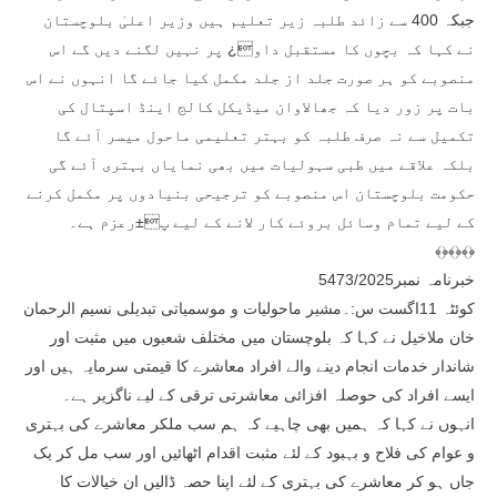
جبکہ 400 سے زائد طلبہ زیر تعلیم ہیں وزیر اعلیٰ بلوچستان
نے کہا کہ بچوں کا مستقبل داو¿ پر نہیں لگنے دیں گے اس
منصوبے کو ہر صورت جلد از جلد مکمل کیا جائے گا انہوں نے اس
بات پر زور دیا کہ جھالاوان میڈیکل کالج اینڈ اسپتال کی
تکمیل سے نہ صرف طلبہ کو بہتر تعلیمی ماحول میسر آئے گا
بلکہ علاقے میں طبی سہولیات میں بھی نمایاں بہتری آئے گی
حکومت بلوچستان اس منصوبے کو ترجیحی بنیادوں پر مکمل کرنے
کے لیے تمام وسائل بروئے کار لانے کے لیے پ±رعزم ہے۔
﴾﴿﴾﴿﴾﴿
خبرنامہ نمبر5473/2025
کوئٹہ 11اگست س:۔مشیر ماحولیات و موسمیاتی تبدیلی نسیم الرحمان
خان ملاخیل نے کہا کہ بلوچستان میں مختلف شعبوں میں مثبت اور
شاندار خدمات انجام دینے والے افراد معاشرے کا قیمتی سرمایہ ہیں اور
ایسے افراد کی حوصلہ افزائی معاشرتی ترقی کے لیے ناگزیر ہے۔
انہوں نے کہا کہ ہمیں بھی چاہیے کہ ہم سب ملکر معاشرے کی بہتری
و عوام کی فلاح و بہبود کے لئے مثبت اقدام اٹھائیں اور سب مل کر یک
جاں ہو کر معاشرے کی بہتری کے لئے اپنا حصہ ڈالیں ان خیالات کا