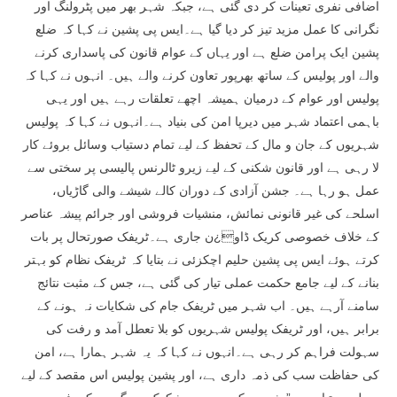
اضافی نفری تعینات کر دی گئی ہے، جبکہ شہر بھر میں پٹرولنگ اور
نگرانی کا عمل مزید تیز کر دیا گیا ہے۔ایس پی پشین نے کہا کہ ضلع
پشین ایک پرامن ضلع ہے اور یہاں کے عوام قانون کی پاسداری کرنے
والے اور پولیس کے ساتھ بھرپور تعاون کرنے والے ہیں۔ انہوں نے کہا کہ
پولیس اور عوام کے درمیان ہمیشہ اچھے تعلقات رہے ہیں اور یہی
باہمی اعتماد شہر میں دیرپا امن کی بنیاد ہے۔انہوں نے کہا کہ پولیس
شہریوں کے جان و مال کے تحفظ کے لیے تمام دستیاب وسائل بروئے کار
لا رہی ہے اور قانون شکنی کے لیے زیرو ٹالرنس پالیسی پر سختی سے
عمل ہو رہا ہے۔ جشن آزادی کے دوران کالے شیشے والی گاڑیاں،
اسلحے کی غیر قانونی نمائش، منشیات فروشی اور جرائم پیشہ عناصر
کے خلاف خصوصی کریک ڈاو¿ن جاری ہے۔ٹریفک صورتحال پر بات
کرتے ہوئے ایس پی پشین حلیم اچکزئی نے بتایا کہ ٹریفک نظام کو بہتر
بنانے کے لیے جامع حکمت عملی تیار کی گئی ہے، جس کے مثبت نتائج
سامنے آرہے ہیں۔ اب شہر میں ٹریفک جام کی شکایات نہ ہونے کے
برابر ہیں، اور ٹریفک پولیس شہریوں کو بلا تعطل آمد و رفت کی
سہولت فراہم کر رہی ہے۔انہوں نے کہا کہ یہ شہر ہمارا ہے، امن
کی حفاظت سب کی ذمہ داری ہے، اور پشین پولیس اس مقصد کے لیے