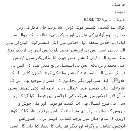
جا سکے۔
﴾﴿﴾﴿﴾﴿
خبرنامہ نمبر5464/2025
کوئٹہ 11اگست۔ کمشنر کوئٹہ ڈویژن شاہزیب خان کاکڑ کی زیر
صدارت یومِ آزادی کی تیاریوں اور سیکیورٹی انتظامات کے حوالے سے
ایک اہم اجلاس منعقد ہوا۔ اجلاس میں ڈپٹی کمشنرکوئٹہ کیپٹن(ر) مہر
اللہ بادینی،ایس ایس پی آپریشنز محمد بلوچ،ایس ایس پی ٹریفک کوئٹہ
ملک سمیع اللہ، ڈپٹی کمشنر چمن حبیب اللہ،ڈائریکٹر سول ڈیفنس
علی محمد زہری،ڈی ایس پی اسپیشل برانچ مدثر علی ،ڈی ایس پی
ٹریفک سیف اللہ ،اسسٹنٹ کمشنر پولیٹیکل کوئٹہ ڈویژن کلیم اللہ کے
علاو¿ہ ایف سی اور دیگر محکموں کے افسران موجود تھے۔اس کے
علاو¿ہ ڈپٹی کمشنر قلعہ عبداللہ ریاض احمد اور ڈپٹی کمشنر پشین
نے آن لائن اجلاس میں شرکت کی۔اجلاس میں فیصلہ کیا گیا کہ ہر
سال کی طرح امسال بھی 14 اگست کو قومی اور ملی جوش و
خروش کے ساتھ یومِ آزادی منایا جائے گا۔اس موقع پر بتایا گیا کہ کوئٹہ
ڈویژن کے تمام اضلاع میں پرچم کشائی، قومی ترانہ، اسپورٹس
ایونٹس، ثقافتی پروگرام اور دیگر تقریبات کا انعقاد کیا جائے گا۔ اسی