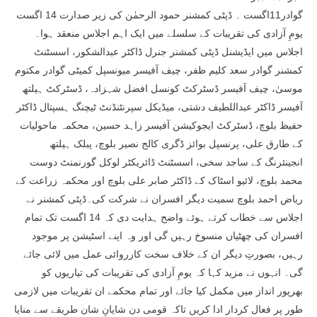
گوادر11اگست ۔ ڈپٹی کمشنر حمود الرحمٰن کی زیر صدارت 14 اگست
یومِ آزادی کی تقریبات کے سلسلے میں ایک اہم اجلاس منعقد ہوا۔
اجلاس میں ایڈیشنل ڈپٹی کمشنر جنرل ڈاکٹر عبدالشکور، اسسٹنٹ
کمشنر گوادر سعد کلیم ظفر، چیف آفیسر میونسپل کمیٹی گوادر مکتوم
موسیٰ، چیف آفیسر ڈسٹرکٹ کونسل افضل شہزادہ، ڈسٹرکٹ ہیلتھ
آفیسر ڈاکٹر عبداللطیف دشتی، میڈیکل سپرنٹنڈنٹ ٹیچنگ ہسپتال ڈاکٹر
حفیظ بلوچ، ڈسٹرکٹ ایجوکیشن آفیسر زاہد حسین، محکمہ ماحولیات
کے طارق علی، پرنسپل بوائز ڈگری کالج نصیر بلوچ، پبلک ہیلتھ
انجینئرنگ کے ساجد سخی، اسسٹنٹ ڈائریکٹر لوکل گورنمنٹ دوست
محمد بلوچ، لائیو اسٹاک کے ڈاکٹر صابر علی بلوچ اور محکمہ زراعت کے
ریاض احمد بلوچ سمیت دیگر افسران نے شرکت کی۔ڈپٹی کمشنر نے
اجلاس سے خطاب کرتے ہوئے واضح ہدایت دی کہ 14 اگست تک تمام
افسران کی چھٹیاں منسوخ رہیں گی اور وہ اپنے اسٹیشن پر موجود
رہیں، بصورتِ دیگر ان کے خلاف سخت کارروائی عمل میں لائی جائے
گی۔ انہوں نے مزید کہا کہ یومِ آزادی کی تقریبات کی تیاریوں کو
بھرپور انداز میں مکمل کیا جائے اور تمام محکمے ان تقریبات میں لازمی
طور پر فعال کردار ادا کریں تاکہ قومی دن شایانِ شان طریقے سے منایا