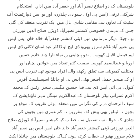
بلوچستان کے دو اضلاع نصیر آباد اور جعفر آباد میں ادارہ استحکام
شرکتی ترقی (ایس پی او) ، سیو دی چلڈرن، اور یو ایس ڈیپارٹمنٹ آف
سٹیٹ کے تعاون سے مقامی شادی ہال میں ایک تقریب منعقد کی گئی
جس کے مہمان خصوصی کمشنر نصیرآباد ڈویڑن صلاح الدین نورزئی
تھے جبکہ دیگر مہمانوں میں ڈپٹی کمشنر جعفرآباد خالد خان ایس ایس
پی نصیر آباد غلام سرور بھیﺅ ڈی ایچ او ڈاکٹر عبدالمنان لاکٹی ڈی ایس
ایم فیصل اقبال کھوسہ ہندو پنچایتی رہنماء تارا چند خادم حسین
اوربابو عبدالصمد کھوسہ سمیت کثیر تعداد میں خواتین بچیاں اور
مختلف کمیونٹی سے تعلق رکھنے والے افراد موجود تھے تقریب ایس پی
او کے منیجر جمیل اصغر بھٹی ایس پی او چائلڈ اسپیشلسٹ آفرین
کنول۔ بی آئی ایس ڈی سے فدا حسین مگسی سحر آرٹس کے محمد
اکرم عمرانی نیڈز بلوچستان کے عبدالکریم مینگل مہر فاﺅنڈیشن کے
سیف الرحمان مہر کی نگرانی میں منعقد ہوئی تقریب کے موقع پر
بچوں نے ٹیبلوز بھی پیش کئے مقررین نے کم عمری میں بچیوں کی
شادی کے حوالے سے تفصیل سے خطاب کیا کمشنر نصیرآباد ڈویڑن صلاح
الدین نورزئی ڈپٹی کمشنر جعفرآباد خالد خان ایس ایس پی نصیر آباد
غلام سرور بھئیو نے خطاب کرتے ہوئے کہاکہ بلوچستان میں چائلڈ ایکٹ