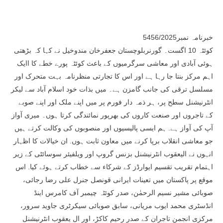
خبرنامہ نمبر5456/2025
کوئٹہ 10 اگست۔ گورنربلوچستان جعفرخان مندوخیل نے کہا کہ بڑھتی
ہوئی آبادی اور معاشی سرگرمیوں کے باعث کوئٹہ پورے خطے کا اایک
اہم مرکز بنتا جا رہا ہے اور اس کا تجارتی منظرنامہ بہت متحرک اور
مسلسل ترقی کی جانب گامزن ہے۔ میں بذات خود اسلام آباد سے لیکر
انٹرنیشنل سطح پر، ہر ذمہ دار فورم پر میں اپنے ملک اور اپنے صوبے
کے تاجروں اور صنعت کاروں کی بھرپور نمائندگی کرتا ہوں۔ میری آواز
آپ کی آواز ہے. ہم ایسی پالیسیوں اور منصوبوں کی وکالت کرتے ہیں
جو معاشی انقلاب برپا کرنے میں معاون ثابت ہوں. ان خیالات کا اظہار
انہوں نے الیعقوب انٹرنیشنل بزنس گروپ اور ویلفیئر سوسائٹی کے زیر
اہتمام تقریب تقسیم ایوارڈز کے شرکاء سے خطاب کرتے ہوئے کیا. اس
موقع پر پاکستان میں تعینات ایرانی قونصل جنرل علی رضا رجائی،
صوبائی مشیر نسیم الرحمٰن، صدر کوئٹہ چیمبر آف کامرس اینڈ
انڈسٹری محمد ایوب مریانی، سابق صوبائی سیکرٹری جاوید سرور،
مرکزی انجمن تاجران کے صدر رحیم کاکڑ، اور ال یعقوب انٹرنیشنل