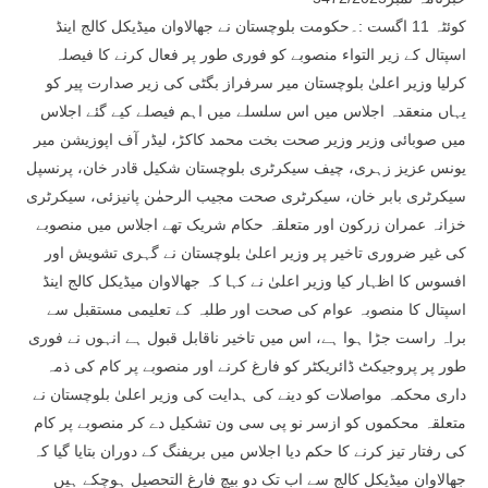
کوئٹہ 11 اگست :۔حکومت بلوچستان نے جھالاوان میڈیکل کالج اینڈ
اسپتال کے زیر التواء منصوبے کو فوری طور پر فعال کرنے کا فیصلہ
کرلیا وزیر اعلیٰ بلوچستان میر سرفراز بگٹی کی زیر صدارت پیر کو
یہاں منعقدہ اجلاس میں اس سلسلے میں اہم فیصلے کیے گئے اجلاس
میں صوبائی وزیر وزیر صحت بخت محمد کاکڑ، لیڈر آف اپوزیشن میر
یونس عزیز زہری، چیف سیکرٹری بلوچستان شکیل قادر خان، پرنسپل
سیکرٹری بابر خان، سیکرٹری صحت مجیب الرحمٰن پانیزئی، سیکرٹری
خزانہ عمران زرکون اور متعلقہ حکام شریک تھے اجلاس میں منصوبے
کی غیر ضروری تاخیر پر وزیر اعلیٰ بلوچستان نے گہری تشویش اور
افسوس کا اظہار کیا وزیر اعلیٰ نے کہا کہ جھالاوان میڈیکل کالج اینڈ
اسپتال کا منصوبہ عوام کی صحت اور طلبہ کے تعلیمی مستقبل سے
براہ راست جڑا ہوا ہے، اس میں تاخیر ناقابل قبول ہے انہوں نے فوری
طور پر پروجیکٹ ڈائریکٹر کو فارغ کرنے اور منصوبے پر کام کی ذمہ
داری محکمہ مواصلات کو دینے کی ہدایت کی وزیر اعلیٰ بلوچستان نے
متعلقہ محکموں کو ازسر نو پی سی ون تشکیل دے کر منصوبے پر کام
کی رفتار تیز کرنے کا حکم دیا اجلاس میں بریفنگ کے دوران بتایا گیا کہ
جھالاوان میڈیکل کالج سے اب تک دو بیچ فارغ التحصیل ہوچکے ہیں