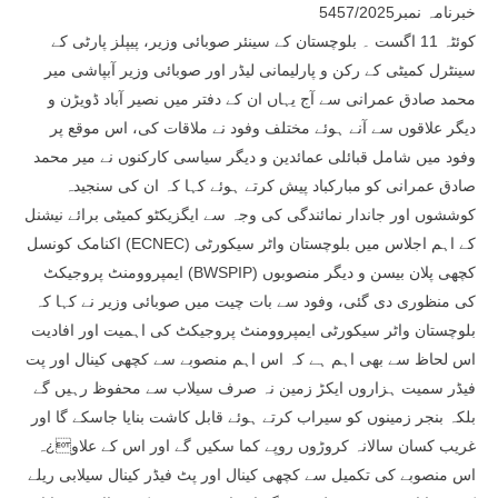
خبرنامہ نمبر5457/2025
کوئٹہ 11 اگست ۔ بلوچستان کے سینئر صوبائی وزیر، پیپلز پارٹی کے
سینٹرل کمیٹی کے رکن و پارلیمانی لیڈر اور صوبائی وزیر آبپاشی میر
محمد صادق عمرانی سے آج یہاں ان کے دفتر میں نصیر آباد ڈویڑن و
دیگر علاقوں سے آنے ہوئے مختلف وفود نے ملاقات کی، اس موقع پر
وفود میں شامل قبائلی عمائدین و دیگر سیاسی کارکنوں نے میر محمد
صادق عمرانی کو مبارکباد پیش کرتے ہوئے کہا کہ ان کی سنجیدہ
کوششوں اور جاندار نمائندگی کی وجہ سے ایگزیکٹو کمیٹی برائے نیشنل
اکنامک کونسل (ECNEC) کے اہم اجلاس میں بلوچستان واٹر سیکورٹی
ایمپروومنٹ پروجیکٹ (BWSPIP) کچھی پلان بیسن و دیگر منصوبوں
کی منظوری دی گئی، وفود سے بات چیت میں صوبائی وزیر نے کہا کہ
بلوچستان واٹر سیکورٹی ایمپروومنٹ پروجیکٹ کی اہمیت اور افادیت
اس لحاظ سے بھی اہم ہے کہ اس اہم منصوبے سے کچھی کینال اور پت
فیڈر سمیت ہزاروں ایکڑ زمین نہ صرف سیلاب سے محفوظ رہیں گے
بلکہ بنجر زمینوں کو سیراب کرتے ہوئے قابل کاشت بنایا جاسکے گا اور
غریب کسان سالانہ کروڑوں روپے کما سکیں گے اور اس کے علاو¿ہ
اس منصوبے کی تکمیل سے کچھی کینال اور پٹ فیڈر کینال سیلابی ریلے