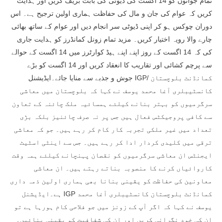
تمام جوانوں کو 14 اگست کی ڈیوٹی کی بابت بریف کریں اور ہدایت
کریں کہ عوام کی جان و مال کی حفاظت ہماری اولین ترجیح ہے۔ اس
دوران چوکس ہو کر اپنی ڈیوٹی سر انجام دیں اور عوام کے ساتھ بھائی
چارے والا رویہ اختیار کریں۔ مزید تمام زونل کمانڈرز کو ہدایت جاری
کی کہ 14 اگست کے روز اپنے اپنے ہیڈ کوارٹرز میں 14 اگست کے حوالے
سے پرچم کشائی اور تقاریب کا انعقاد کریں اور 14 اگست کو بڑے
جوش و جذبے سے منایا جائے۔ایڈیشنل IGP/ کمانڈنٹ بلوچستان
کانسٹیبلری آغا محمد یوسف نے کہا کہ بلوچستان میں معاشی
سرگرمیوں کو بہتر بنانے کیلئے ہمسائیہ ملک چائنہ کے تعاون
سے کافی پروجیکٹس فعال ہیں جس پر نہ صرف چائنیز بلکہ بڑی
تعداد میں غیر ملکی تجربہ کار کام کر رہے ہیں۔ جو کہ معاشی
ترقی میں کلیدی کردار ادا کر رہے ہیں۔ جس سے اینٹی اسٹیٹ
ایجنٹس ان معاشی سرگرمیوں کو نقصان پہنچانے کیلئے ہمہ وقت
کاروائیاں کرنے کا منصوبہ بناتے رہتے ہیں۔ ان معاشی
معاونین کی حفاظت کو یقینی بنانا بھی ہماری اولین ذمہ داری
ہے۔ایڈیشنل IGP کمانڈنٹ بلوچستان کانسٹیبلری آغا محمد
یوسف نے کہا کہ اگر آپ کے زونز میں جو فلاحی کام ہورہا ہے تو
ان کی خود نگرانی کریں اور ان کی شفافیت کو یقینی بنائیں۔