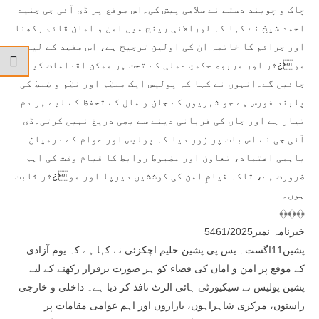
چاک و چوبند دستے نے سلامی پیش کی۔اس موقع پر ڈی آئی جی جنید
احمد شیخ نے کہا کہ لورالائی رینج میں امن و امان قائم رکھنا
اور جرائم کا خاتمہ ان کی اولین ترجیح ہے، اس مقصد کے لیے
مو¿ثر اور مربوط حکمتِ عملی کے تحت ہر ممکن اقدامات کیے
جائیں گے۔انہوں نے کہا کہ پولیس ایک منظم اور نظم و ضبط کی
پابند فورس ہے جو شہریوں کے جان و مال کے تحفظ کے لیے ہر دم
تیار ہے اور جان کی قربانی دینے سے بھی دریغ نہیں کرتی۔ڈی
آئی جی نے اس بات پر زور دیا کہ پولیس اور عوام کے درمیان
باہمی اعتماد، تعاون اور مضبوط روابط کا قیام وقت کی اہم
ضرورت ہے، تاکہ قیامِ امن کی کوششیں دیرپا اور مو¿ثر ثابت
ہوں۔
﴾﴿﴾﴿﴾﴿
خبرنامہ نمبر5461/2025
پشین11اگست۔ یس پی پشین حلیم اچکزئی نے کہا ہے کہ یوم آزادی
کے موقع پر امن و امان کی فضاء کو ہر صورت برقرار رکھنے کے لیے
پشین پولیس نے سیکیورٹی ہائی الرٹ نافذ کر دیا ہے۔ داخلی و خارجی
راستوں، مرکزی شاہراہوں، بازاروں اور اہم عوامی مقامات پر