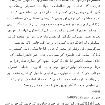
قبل کئے گئے اقدامات اور انتظامات کے حوالے سے تفصیلی بریفنگ دی
گئی۔ اس موقع پر ڈپٹی کمشنر خالد خان نے واضح الفاظ میں کہا کہ
تعلیم معاشرے کی ترقی اور بچوں کے روشن مستقبل کی ضمانت ہے،
لہٰذا اس اہم شعبے پر کسی صورت سمجھوتہ نہیں کیا جائے گا۔ انہوں
نے محکمہ تعلیم کے افسران کو ہدایت کی کہ اسکول کھلنے کے فوری
بعد تدریسی عمل کی نگرانی کو یقینی بنایا جائے اور اس مقصد کے لیے
اسکولوں کے اچانک دورے (سرپرائز وزٹ) کیے جائیں تاکہ تدریسی
سرگرمیوں کی رفتار اور معیار کا جائزہ لیا جا سکے۔ ڈپٹی کمشنر نے
کہا کہ اساتذہ کی حاضری کو یقینی بنایا جائے، غیر حاضر اساتذہ کے
خلاف سخت ایکشن لیا جائے گا کیونکہ بچوں کو معیاری تعلیم فراہم
کرنا ہم سب کی اولین ترجیح ہونی چاہیے۔ انہوں نے متعلقہ افسران
کو تاکید کی کہ تمام اسکولوں میں تعلیمی ماحول کو فعال، منظم اور
بہتر بنانے کے لیے جامع حکمت عملی کے تحت اقدامات کیے جائیں تاکہ
نئی تعلیمی مدت کا آغاز بھرپور طریقے سے ممکن ہو سکے۔
﴾﴿﴾﴿﴾﴿
خبرنامہ نمبر5468/2025
نصیرآباد11اگست ۔کم عمری اور جبری شادیوں کے خاتمے کے حوالے سے