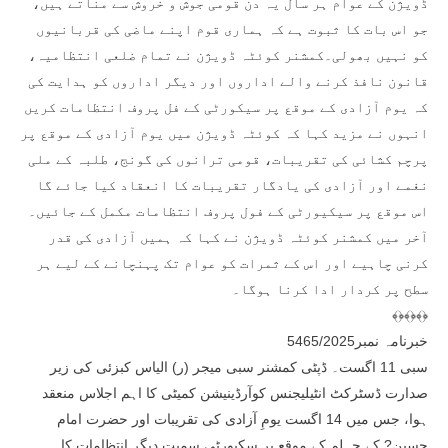
ڈویژن کے عوام ہر سال یہ دن قومی جوش و خروش سے مناتے ہیں،
جو اس بات کا ثبوت ہے کہ ہماری قوم اپنے ماضی کی قربانیوں
کو نہیں بھولی۔کمشنر کوئٹہ ڈویژن نے تمام ضلعی انتظامیہ،
قانون نافذ کرنے والے اداروں اور دیگر اداروں کو ہدایت کی
کہ یوم آزادی کے موقع پر سیکورٹی کے فل پروف انتظامات کریں
انہوں نے مزید کہا کہ کوئٹہ ڈویژن میں یوم آزادی کے موقع پر
پرچم کشائی کی تقریبات، قومی ترانوں کی گونج، طلبہ کے ملی
نغمے اور آزادی کی یادگار تقریبات کا انعقاد کیا جائے گا
اس موقع پر سیکیورٹی کے فول پروف انتظامات مکمل کے جائیں۔
آخر میں کمشنر کوئٹہ ڈویژن نے کہا کہ ہمیں آزادی کی قدر
کرنی چاہیے اور اس کے ثمرات کو عوام تک پہنچانے کے لیے ہر
سطح پر کردار ادا کرنا ہوگا۔
﴾﴿﴾﴿﴾﴿
خبرنامہ نمبر5465/2025
سبی 11 اگست۔ ڈپٹی کمشنر سبی میجر (ر) الیاس کبزئی کی زیر
صدارت ڈسٹرکٹ انٹیلیجنس کوآرڈینیشن کمیٹی کا اہم اجلاس منعقد
ہوا، جس میں 14 اگست یومِ آزادی کی تقریبات اور حضرت امام
حسین? کے چہلم کے موقع پر سکیورٹی سمیت دیگر انتظامات کا