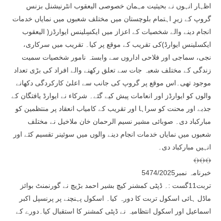
اظہار انہوں نے بحیثیت مہمان خصوصی الیعقوب انٹرنیشنل بزنس
گروپ کے زیرِ اہتمام بلوچستان میں مختلف شعبوں میں نمایاں خدمات
انجام دینے والے شخصیات کے اعزاز میں ایکسِلینس ایوارڈز( الیعقوب
ایکسلینس ایوارڈ)کی تقریب کے موقع پر کیا۔ تقریب میں سرکاری،
نجی، سماجی اور فلاحی اداروں سے وابستہ نامور شخصیات سمیت
زندگی کے مختلف شعبہ جات سے تعلق رکھنے والے افراد کی بڑی تعداد
موجود تھی۔اس موقع پر گروپ کی جانب سے اعلیٰ کارکردگی دکھانے
والوں کو ایوارڈز اور انعامات پیش کیے گئے۔ شرکاء نے ایوارڈ یافتگان کے
جذبے اور محنت کو سراہا اور تقریب کے کامیاب انعقاد پر منتظمین کو
مبارکباد دی۔ صوبائی مشیر نسیم الرحمان خان ملاخیل نے مختلف
شعبوں میں نمایاں خدمات انجام دینے والوں میں سوئینر تقسیم کئے اور
انہیں مبارکباد دی۔
﴾﴿﴾﴿﴾﴿
خبرنامہ نمبر5474/2025
تربت11گست :۔ ڈپٹی کمشنر کیچ بشیر احمد بڑیچ نے گورنمنٹ بوائز
ماڈل ہائی اسکول تربت کا دورہ کیا۔ اسکول پہنچنے پر پرنسپل اکبر
اسماعیل اور اسکول انتظامیہ نے ڈپٹی کمشنر کا استقبال کیا۔دورے کے