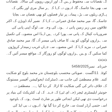
کے نقصانات سے محفوظ رہیں گے اور اربوں روپوں کی سالانہ نقصانات
سے بھی بجا جاسکے گا، انہوں نے کہا کہ ہر سال مری اور بگٹی کے
پہاڑی ریلوں سے بڑے پیمانے پر تیار فصلوں کو بھی نقصان سے بچایا
جاسکے گا، میر محمد صادق عمرانی نے کہا کہ نصیر آباد ڈویڑن کے اکثر
علاقوں میں زیر زمین پانی نہ ہونے کی وجہ سے لوگ اپنی پانی کی
ضروریات کینال کے پانی سے پورا کرتے ہیں لہذٰا اس منصوبے کی تکمیل
سے ہزاروں لوگوں کو پینے کا صاف پانی میسر آئے گا، میر محمد صادق
عمرانی نے مزید کہا کہ اس منصوبے سے جہاں غریب زمیندار کروڑوں
کما سکیں گے وہیں ہزاروں لوگوں کو روزگار کے مواقع میسر آئیں گے۔
﴾﴿﴾﴿﴾﴿
خبرنامہ نمبر5458/2025
کوئٹہ 11اگست ۔صوبائی محتسب بلوچستان نذر محمد بلوچ کو شکایت
کنندہ غلام مصطفیٰ کی جانب سے ڈسٹرکٹ ایجوکیشن آفیسر مستونگ
کے خلاف دائر کی گئی شکایت کا ازالہ کر دیا گیا ہے۔ مصطفیٰ نے
جونیئر ایلیمنٹری ٹیچر (جے ای ٹی) کے عہدہ کے لیے کنٹریکٹ کی بنیاد پر
درخواست دی تھی لیکن ابتدائی طور پر شارٹ لسٹ ہونے کے باوجود
اسے حتمی آرڈر لسٹ سے خارج کر دیا گیا تھا۔ انہوں نے بی ایڈ کی
لازمی ڈگری نہ ہونے کا حوالہ دیتے ہوئے ایک اور امیدوار نجیب الرحمان