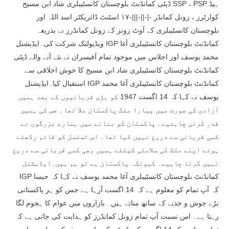
ڈپٹی کمانڈنٹ بلوچستان کانسٹیبلری شاد ابن مسیح SSP ، PSP ہیڈ
کوارٹرز ، زونل کمانڈر -|-||-|||-۱۷ اسٹنٹ ڈائریکٹر اسد اللہ اور
بلوچستان کانسٹیبلری کے آوٹ زونز کے زونل کمانڈرز نے بذریعہ
ویڈیولنک شرکت کی۔ایڈیشنل IGP کمانڈنٹ بلوچستان کانسٹیبلری آغا
محمد یوسف اور اجلاس میں موجود تمام آفیسران نے نئے آنے والے ڈپٹی
کمانڈنٹ بلوچستان کانسٹیبلری شاد ابن مسیح کا خوش اخلاقی سے
استقبال کیا۔ایڈیشنل IGP کمانڈنٹ بلوچستان کانسٹیبلری آغا محمد
یوسف نے کہا کہ 14 اگست 1947 کو بڑی قربانیوں کے بعد ہمیں
آزادی کی صورت میں پیارا ملک پاکستان ملا تھا۔ جس کی ہمیں
قدر کرنی چاہئیے۔ پاکستان کو بنانے میں ہمارے بزرگوں نے
کسی قربانی سے دریغ نہیں کیا تھا۔ اس تسلسل کو قائم رکھتے
ہوئے اپنے ملک کی سلامتی کیلئے ہمیں بھی کسی قربانی سے دریغ
نہیں کرنا چاہیے۔ کیونکہ پاکستان ہے تو ہم ہیں۔ایڈیشنل
IGP کمانڈنٹ بلوچستان کانسٹیبلری آغا محمد یوسف نے کہا کہ جیسا
کہ آپ تمام کو معلوم ہے کہ 14 اگست آرہا ہے جس کو ہر پاکستانی
بڑے جوش و جذبے کے ساتھ مناتے ہیں۔ بازاروں میں عوام کا ہجوم لگا
رہتا ہے۔ اس نسبت آپ تمام زونل کمانڈرز کو ہدایت کی جاتی ہے کہ