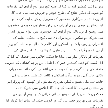
سرکاری محکموں کے ضلعی سربراہان نے شرکت کی۔اجلاس کے
دوران ڈپٹی کمشنر کیچ نے کہا کہ ضلع کیچ میں یومِ آزادی کی تقریبات
کو صوبے کے دیگر اضلاع کی طرح جوش و خروش سے منایا جائے گا۔
انہوں نے تمام سرکاری محکموں کے سربراہان کو ہدایت کی کہ وہ
اپنے دفاتر پر قومی پرچم آویزاں کریں اور عمارتوں کو برقی قمقموں
سے روشن کریں، تاکہ یومِ آزادی کی خوشیوں میں عوام بھرپور انداز
سے شریک ہو سکیں۔ مزید برآں ڈی سی کیچ نے محکمہ تعلیم کے
افسران پر زور دیا کہ وہ اسکول اور کالجز کے طلبہ و طالبات کو یومِ
آزادی کے پروگرامز کے لیے بہتر تیاری کروائیں، تاکہ اس سال کی
تقریبات کو یادگار انداز میں منایا جا سکے۔اجلاس میں فیصلہ کیا گیا کہ
14 اگست کو ڈپٹی کمشنر آفس کے احاطے میں پرچم کشائی کی تقریب
منعقد کی جائے گی، جس کے بعد ضلعی انتظامیہ کی جانب سے ریلی
نکالی جائے گی۔ مزید برآں، اسکول و کالجز کے طلبہ و طالبات کی
جانب سے ملی نغموں، ٹیبلو، تقریری مقابلوں اور کھیلوں کے پروگرامز
پر مشتمل تقریبات کا انعقاد کیا جائے گا۔اجلاس میں شریک تمام
محکموں کے سربراہان نے یقین دہانی کرائی کہ وہ یومِ آزادی کی
تقریبات میں بھرپور حصہ لیں گے اور قومی جذبے کے ساتھ اپنا کردار ادا
کریں گے۔