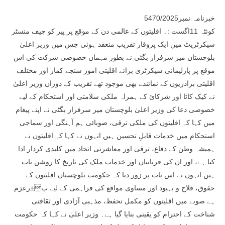
خبرنامہ نمبر5470/2025
کوئٹہ 11اگست :۔ اقلیتوں کے عالمی دن کے موقع پر پیر کو چیف منسٹر
سیکرٹریٹ میں ایک پروقار تقریب منعقد ہوئی جس میں وزیر اعلیٰ
بلوچستان میر سرفراز بگٹی نے بطور مہمان خصوصی شرکت کی اس
موقع پر پارلیمانی سیکرٹری برائے اقلیتی امور سنجے کمار اور مختلف
اقلیتی برادریوں کے نمائندے بھی موجود تھے تقریب کے دوران وزیر اعلیٰ
نے کیک کاٹا اور شرکائ کے ہمراہ ملکی سلامتی اور استحکام کے لیے
خصوصی دعا کی وزیر اعلیٰ بلوچستان میر سرفراز بگٹی نے اپنے پیغام
میں کہا کہ اقلیتوں کی ملکی ترقی، صوبائی ہم آہنگی اور سماجی
استحکام میں خدمات قابلِ تحسین ہیں انہوں نے کہا کہ اقلیتوں نے
ہمیشہ وطن کے دفاع، ترقی اور معاشرتی اتحاد میں کلیدی کردار ادا
کیا ہے، اور ان کی قربانیاں اور خدمات ملک کی تاریخ کا روشن باب
ہیں انہوں نے اس بات پر زور دیا کہ حکومت بلوچستان اقلیتوں کے
حقوق، فلاح و بہبود اور مساوی مواقع کی فراہمی کے لیے پ±رعزم
ہے صوبے میں اقلیتوں کو مکمل تحفظ، مذہبی آزادی اور ثقافتی
شناخت کے احترام کو یقینی بنایا گیا ہے۔ وزیر اعلیٰ نے کہا کہ حکومت