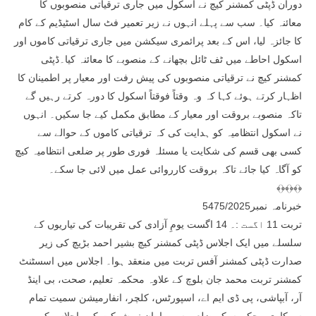
دوران ڈپٹی کمشنر کیچ نے اسکول میں جاری ترقیاتی منصوبوں کا
معائنہ کیا۔ سب سے پہلے انہوں نے زیر تعمیر فٹ سال اسٹیڈیم کے کام
کا جائزہ لیا، اس کے بعد پرائمری سیکشن میں جاری ترقیاتی کاموں اور
اسکول احاطے میں ٹف ٹائل بچھانے کے منصوبے کا معائنہ کیا۔ڈپٹی
کمشنر کیچ نے ترقیاتی منصوبوں کی پیش رفت اور معیار پر اطمینان کا
اظہار کرتے ہوئے کہا کہ وہ وقتاً فوقتاً اسکول کا دورہ کرتے رہیں گے
تاکہ منصوبے بروقت اور معیار کے مطابق مکمل کیے جا سکیں۔ انہوں
نے اسکول انتظامیہ کو ہدایت کی کہ ترقیاتی کاموں کے حوالے سے
کسی بھی قسم کی شکایت یا مسئلہ فوری طور پر ضلعی انتظامیہ کیچ
کو آگاہ کیا جائے تاکہ بروقت کارروائی عمل میں لائی جا سکے۔
﴾﴿﴾﴿﴾﴿
خبرنامہ نمبر5475/2025
تربت 11 اگست :۔ 14 اگست یومِ آزادی کی تقریبات کی تیاریوں کے
سلسلے میں ایک اجلاس ڈپٹی کمشنر کیچ بشیر احمد بڑیچ کی زیر
صدارت ڈپٹی کمشنر آفس تربت میں منعقد ہوا۔ اجلاس میں اسسٹنٹ
کمشنر تربت محمد جان بلوچ کے علاوہ محکمہ تعلیم، صحت، بی اینڈ
آر، آبپاشی، پی ڈی ایم اے، اسپورٹس، کلچر، انفارمیشن سمیت تمام