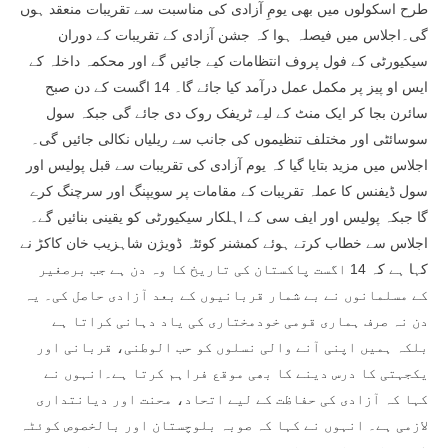
طرح اسکولوں میں بھی یومِ آزادی کی مناسبت سے تقریبات منعقد ہوں
گی۔اجلاس میں فیصلہ ہوا کہ جشن آزادی کے تقریبات کے دوران
سیکیورٹی کے فول پروف انتظامات کیے جائیں گے اور محکمہ داخلہ کے
ایس او پیز پر مکمل عمل درآمد کیا جائے گا۔ 14 اگست کے دن صبح
سائرن بجا کر ایک منٹ کے لیے ٹریفک روک دی جائے گی جبکہ سول
سوسائٹی اور مختلف تنظیموں کی جانب سے ریلیاں نکالی جائیں گی۔
اجلاس میں مزید بتایا گیا کہ یوم آزادی کی تقریبات سے قبل پولیس اور
سول ڈیفنس کا عملہ تقریبات کے مقامات پر سویپنگ اور سرچنگ کرے
گا جبکہ پولیس اور ایف سی کے اہلکار سیکیورٹی کو یقینی بنائیں گے۔
اجلاس سے خطاب کرتے ہوئے کمشنر کوئٹہ ڈویژن شاہزیب خان کاکڑ نے
کہا ہے کہ 14 اگست پاکستان کی تاریخ کا وہ دن ہے جب برصغیر
کے مسلمانوں نے بے شمار قربانیوں کے بعد آزادی حاصل کی۔ یہ
دن نہ صرف ہماری قومی خودمختاری کی یاد دہانی کراتا ہے
بلکہ ہمیں اپنی آنے والی نسلوں کو حب الوطنی، قربانی اور
یکجہتی کا درس دینے کا بھی موقع فراہم کرتا ہے۔انہوں نے
کہا کہ آزادی کی حفاظت کے لیے اتحاد، محنت اور دیانتداری
لازمی ہے۔ انہوں نے کہا کہ صوبہ بلوچستان اور بالخصوص کوئٹہ