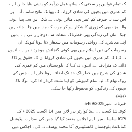
کے تمام قوانین پر سختی کے ساتھ عمل درآمد کو یقینی بنایا جا رہا ہے
کم عمری میں بچیوں کی شادی کروانے کے بھیانک نتائج سامنے آتے ہیں
اس سے نہ صرف کم عمر بچی متاثر ہوتی ہے بلکہ اس سے پیدا ہونے
والے بچے بھی کمزوری کا شکار ہو کر موت کے منہ میں چلے جاتے ہیں
جبکہ ماں کی زندگی بھی خطرناک لمحات سے دوچار رہتی ہے ہمیں
اپنے معاشرے کی روایتی رسومات میں سدھار لانا ہونا کیونکہ ان
رسومات کی دین اسلام میں بھی کوئی گنجائش موجود نہیں ہے انہوں
نے کہا کہ کم عمری میں بچیوں کی شادی کروانا ان کے حقوق پر ڈاکہ
ڈالنے کے مترادف ہے انہوں نے کہا کہ بلوچستان میں کم عمری کی
شادی کی شرح میں خطرناک حد تک اضافہ ہوتا جارہا ہے جس کی
روک تھام کے لیے تمام کمیونٹی کو اپنا مثبت کردار ادا کرنا ہوگا تاکہ
بچیوں کی زندگیوں کو محفوظ رکھا جا سکے۔
﴾﴿﴾﴿﴾﴿
خبرنامہ نمبر5469/2025
کوئٹہ11اگست ۔۔ ہیڈ کوارٹر بدر لائن میں 14 اگست 2025 ء کے
سلسلے میں اہم اجلاس منعقد کیا گیا جس کی صدارت ایڈیشنل IGP/
کمانڈنٹ بلوچستان کانسٹیبلری آغا محمد یوسف نے کی۔ اجلاس میں