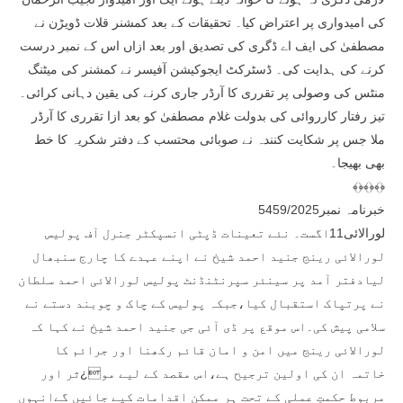
کی امیدواری پر اعتراض کیا۔ تحقیقات کے بعد کمشنر قلات ڈویڑن نے
مصطفیٰ کی ایف اے ڈگری کی تصدیق اور بعد ازاں اس کے نمبر درست
کرنے کی ہدایت کی۔ ڈسٹرکٹ ایجوکیشن آفیسر نے کمشنر کی میٹنگ
منٹس کی وصولی پر تقرری کا آرڈر جاری کرنے کی یقین دہانی کرائی۔
تیز رفتار کارروائی کی بدولت غلام مصطفیٰ کو بعد ازا تقرری کا آرڈر
ملا جس پر شکایت کنندہ نے صوبائی محتسب کے دفتر شکریہ کا خط
بھی بھیجا۔
﴾﴿﴾﴿﴾﴿
خبرنامہ نمبر5459/2025
لورالائی11اگست۔ نئے تعینات ڈپٹی انسپکٹر جنرل آف پولیس
لورالائی رینج جنید احمد شیخ نے اپنے عہدے کا چارج سنبھال
لیادفتر آمد پر سینئر سپرنٹنڈنٹ پولیس لورالائی احمد سلطان
نے پرتپاک استقبال کیا،جبکہ پولیس کے چاک و چوبند دستے نے
سلامی پیش کی۔اس موقع پر ڈی آئی جی جنید احمد شیخ نے کہا کہ
لورالائی رینج میں امن و امان قائم رکھنا اور جرائم کا
خاتمہ ان کی اولین ترجیح ہے،اس مقصد کے لیے مو¿ثر اور
مربوط حکمتِ عملی کے تحت ہر ممکن اقدامات کیے جائیں گےانہوں