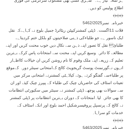
ہر لمحہ تیار ہے۔” شہری کسی بھی مشکوک سرگرمی کی فوری
اطلاع پولیس کو دیں۔
﴾﴿﴾﴿﴾﴿
خبرنامہ نمبر5462/2025
قلات 11اگست۔ ڈپٹی کمشنرکیپٹن ریٹائرڈ جمیل بلوچ نے کہاہےکہ نقل
ایک ناسور ہے جو طلباءکی ذہنی صلاحیتوں کو بلکل ختم کردیتاہے
طلبائ نقل کا تصور اپنے ذہن سے نکال دیں خوب محنت کریں اور اپنے
مطالعے کا دائرہ وسیع کریں اپنے محنت سے امتحانات پاس کرکے بہترین
تعلیم کے زریعے اپنے ملک وقوم کا نام روشن کریں ان خیالات کااظہار
انہوں نےگورنمنٹ پوسٹ گریجویٹ کالج کےامتحانی سینٹر دورہ کےموقع
پر طلباءسے گفتگو کرتے ہوئے کیاڈہٹی کمشنرنے امتحانی مرکز میں
تعینات اسٹاف کی حاضریاں چیک کی طلباء کے پیپرز چیک کیئے اور ان
سے سوالات بھی پوچھے ڈپٹی کمشنر نے سینٹر میں سکیورٹی انتظامات
کا بھی جائزہ لیا۔امتحانات کے دوران بہترین انتظامات پر ڈپٹی کمشنر
نے کالج کے پرنسپل پروفیسرشکیل احمد بلوچ اور انکے اسٹاف کے
خدمات کو سراہا۔
﴾﴿﴾﴿﴾﴿
خبرنامہ نمبر5463/2025