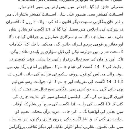
تفصیلی جائزہ لیا گیا۔ اجلاس میں ایس ایس پی سبی اختر نواز،
اسسٹنٹ کمشنر سبی منصور علی شاہ، اسسٹنٹ کمشنر بختیار آباد میر
بہادر خان بنگلزئی سمیت دیگر قانون نافذ کرنے والے اداروں کے افسران
نے شرکت کی۔اجلاس میں فیصلہ کیا گیا کہ 14 اگست کو شایانِ شان
طریقے سے منایا جائے گا، تمام سرکاری عمارتوں پر چراغاں کیا جائے گا
اور دفاتر پر قومی پرچم لہرائے جائیں گے۔ محکمہ داخلہ کے احکامات
کے تحت شہر میں موٹرسائیکل کی ڈبل سواری پر پابندی عائد ہوگی
تاکہ امن و امان کی صورتحال برقرار رکھی جا سکے۔ ڈپٹی کمشنر نے
ہدایت کی کہ 14 اگست کی شام چہلم کے موقع پر امام بارگاہوں میں
ہونے والی مجالس کو فول پروف سکیورٹی فراہم کی جائے۔ انہوں نے
کہا کہ 14 اگست کی تقریبات اور چہلم کے لیے جوائنٹ رسپانس ٹیم
بھی بنائی گئی ہے، جو کسی بھی ہنگامی صورتحال سے نمٹنے کے لیے
فوری کارروائی کرے گی۔ ایکسین کیسکو سبی کو ہدایت جاری کی
گئی کہ 13 اگست کی رات ، 14 اگست کی صبح اور شام کے اوقات
میں بجلی کی لوڈشیڈنگ نہ کی جائے۔ مزید برآں محکمہ تعلیم کو
ہدایت دی گئی کہ وہ 14 اگست کی بھرپور تیاری رکھیں، اس سلسلے
میں ملی نغموں، تقاریر، ٹیبلو، کوئز مقابلے اور دیگر ثقافتی پروگرامز