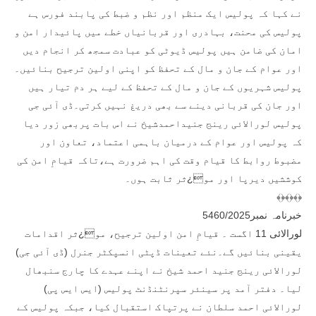
نے کہا کہ پولیس ایک منظم اور نظم و ضبط کی پابند فورس ہے
پولیس کی محنت، بہادری اور قربانیاں خطے میں پائیدار امن و
امان کی ضامن ہیں پولیس ڈیوٹی کو عبادت سمجھ کر انجام دیں
اور عوام کے جان و مال کے تحفظ کو اپنی اولین ترجیح بنائیں۔
پولیس شہریوں کے جان و مال کے تحفظ کے لیے ہر دم تیار ہیں
اور جان کی قربانی دینے سے بھی دریغ نہیں کرتی۔ڈی آئی جی
پولیس لورالائی رینج جنیداحمدشیخ نے اس بات پربھی زور دیا
کہ پولیس اور عوام کے درمیان باہمی اعتماد، تعاون اور
مضبوط روابط کا قیام وقت کی اہم ضرورت ہے،تاکہ قیامِ امن کی
کوششیں دیرپا اور مو¿ثر ثابت ہوں۔
﴾﴿﴾﴿﴾﴿
خبرنامہ نمبر5460/2025
لورالائی 11 اگست ۔ قیامِ امن اولین ترجیح، مو¿ثر اقدامات
یقینی بنائیں گے۔نئے تعینات ڈپٹی انسپکٹر جنرل (ڈی آئی جی)
لورالائی رینج جنید احمد شیخ نے اپنے عہدے کا چارج سنبھال
لیا۔ دفتر آمد پر سینئر سپرنٹنڈنٹ پولیس (ایس ایس پی)
لورالائی احمد سلطان نے پرتپاک استقبال کیا، جبکہ پولیس کے