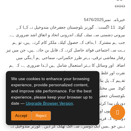
﴾﴿﴾﴿﴾﴿
خبرنامہ نمبر5476/2025
ٍ کوئٹہ 11 اگست:۔ گورنر بلوچستان جعفرخان مندوخیل نے کہا کہ
بیرونی دشمنی سے نمٹنے کیلئے اندرونی اتحاد و اتفاق اشد ضروری ہے.
جب ہم مشترکہ اہداف کے حصول کیلئے ملکر کام کرتے ہیں، تو ہم
بہت سے اجتماعی فوائد حاصل کرنے کے قابل بن جاتے ہیں، جن میں تیز
رفتار معاشی ترقی، بہتر طرز حکمرانی، سماجی ہم آہنگی میں
اضافہ اور وسائل کا بہتر استعمال شامل ہیں لہٰذا ضروری ہے کہ ہم
نفرت اور غلط فہمیوں کی دیواریں گرائیں اور محبت اور افہام و
We use cookies to enhance your browsing
تفہیم کے پل بنائیں۔ ان خیالات کا اظہار انہوں نے گورنر ہاو¿س
experience, provide personalized content,
کوئٹہ میں مختلف وفود سے گفتگو کرتے ہوئے کیا. اس موقع پر گورنر
and improve site performance. For the best
بلوچستان جعفرخان مندوخیل نے کہا کہ ہر وہ چیز جو انسانوں میں
experience, please keep your browser up to
.
Upgrade Browser Version
date —
دوریاں پیدا کرتی ہے اس سے مکمل اجتناب ضروری ہے. معاشرے میں
مزید دوریوں اور نفرتوں سے بچنے کیلئے لازمی ہے کہ ہم لوگوں کو ایک
Accept
Reject
دوسرے کے قریب لانے کیلئے اقدامات اٹھائیں آپس میں جوڑیں، دیواریں
نہیں جو ہمیں ایک دوسرے سے الگ تھلگ کر دیں۔ گورنر مندوخیل نے