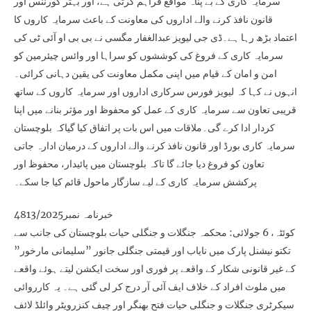
سرمایہ کاری کے بے پناہ مواقع فراہم کرتی ہے، اور بہتر گورننس اور
قانون نافذ کرنے والے اداروں کی معاونت کے باعث سرمایہ کاروں کا
اعتماد بڑھ رہا ہے۔ڈی جی لیویز عبدالغفار مگسی نے بی بی او آئی ٹی کی
سرمایہ کاری کے فروغ کی کوششوں کو سراہا اور وائس چیئرمین کو
امن و امان کے قیام میں اپنی مکمل معاونت کی یقین دہانی کرائی۔
انہوں نے کہا کہ لیویز فورس سرکاری اداروں اور سرمایہ کاروں کے ساتھ
قریبی تعاون سے سرمایہ کاری کے عمل کو محفوظ اور مؤثر بنانے میں اپنا
کردار ادا کرے گی۔ملاقات میں اس بات پر اتفاق کیا گیاکہ بلوچستان
سرمایہ کاری بورڈ اور قانون نافذ کرنے والے اداروں کے درمیان ادارہ جاتی
تعاون کو فروغ دیا جائے گا تاکہ بلوچستان میں پائیدار، محفوظ اور
پرکشش سرمایہ کاری کے لیے سازگار ماحول قائم کیا جا سکے۔
خبرنامہ نمبر4813/2025
کوئٹہ، 6 جولائی: محکمہ جنگلات و جنگلی حیات بلوچستان کی جانب سے
تکتو نیشنل پارک میں نایاب اور قیمتی جنگلی جانور ”سلیمانی مارخور”
کے غیر قانونی شکار کے واقعے پر فوری اور سخت ایکشن لیتے ہوئے واقعے
میں ملوث افراد کے خلاف ایف آئی آر درج کر لی گئی ہے۔ یہ کارروائی
سیکرٹری جنگلات و جنگلی حیات فتح بھنگر اور چیف کنزرویٹر وائلڈ لائف