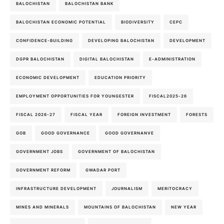
BALOCHISTAN
BALOCHISTAN BANK
BALOCHISTAN ECONOMIC POTENTIAL
BIODIVERSITY
CEPC
CONFIDENCE-BUILDING
DEVELOPING BALOCHISTAN
DEVELOPMENT
DGPR BALOCHISTAN
DIGITAL BALOCHISTAN
E-ADMINISTRATION
ECONOMIC DEVELOPMENT
EDUCATION PRIORITY
EMPLOYMENT OPPORTUNITIES FOR YOUNGESTER
FISCAL2025-26
FISCAL 2026-27
FISCAL YEAR
FOREIGN INVESTMENT
FORESTS
GOB
GOOD GOVERNANCE
GOOD GOVERNANVE
GOVERNMENT JOBS
GOVERNMENT OF BALOCHISTAN
GOVERNMENT REFORM
GWADAR PORT
INFRASTRUCTURE DEVELOPMENT
JOURNALISM
MERITOCRACY
MINES AND MINERALS
MOUNTAINS OF BALOCHISTAN
NEW YEAR