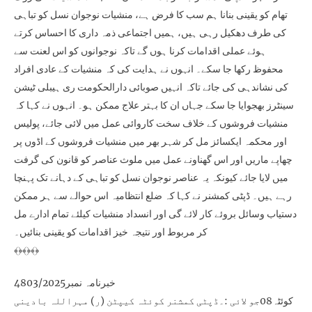
تھام کو یقینی بنانا ہم سب کا فرض ہے، منشیات نوجوان نسل کو تباہی
کی طرف دھکیل رہی ہیں، ہمیں اجتماعی ذمہ داری کا احساس کرتے
ہوئے عملی اقدامات کرنا ہوں گے تاکہ نوجوانوں کو اس لعنت سے
محفوظ رکھا جا سکے۔ انہوں نے ہدایت کی کہ منشیات کے عادی افراد
کی نشاندہی کی جائے تاکہ انہیں صوبائی دارالحکومت ری ہیبلی ٹیشن
سینٹرز بھجوایا جا سکے جہاں ان کا بہتر علاج ممکن ہو۔ انہوں نے کہا کہ
منشیات فروشوں کے خلاف سخت کاروائی عمل میں لائی جائے، پولیس
اور محکمہ ایکسائز مل کر شہر بھر میں منشیات فروشوں کے اڈوں پر
چھاپے ماریں اور اس گھناونے عمل میں ملوث عناصر کو قانون کی گرفت
میں لایا جائے کیونکہ یہ عناصر نوجوان نسل کو تباہی کے دہانے تک پہنچا
رہے ہیں۔ ڈپٹی کمشنر نے کہا کہ ضلع انتظامیہ اس حوالے سے ہر ممکن
دستیاب وسائل بروئے کار لائے گی اور انسداد منشیات کیلئے تمام ادارے مل
کر مربوط اور نتیجہ خیز اقدامات کو یقینی بنائیں۔
﴾﴿﴾﴿﴾﴿
خبرنامہ نمبر4803/2025
کوئٹہ08جو لائی :۔ڈپٹی کمشنر کوئٹہ کیپٹن (ر) مہراللہ بادینی