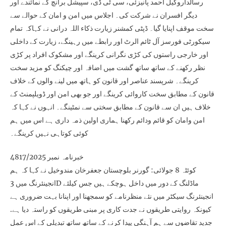
رسالداروکیل احمد پانیزئی، سی ٹی ڈی، سپیشل برانچ کے نمائندے اور
دیگر افسران نے شرکت کی۔ اجلاس میں امن و امان کے حوالے سے
سخت موقف اپنایا گیا۔ ڈپٹی کمشنر زیارت ذکاء اللہ درانی نے کہاکہ تمام
سیکورٹی فورسز آل ٹائم الرٹ اور رابطے میں رہینگے، زیارت کے داخلی
اور خارجی راستوں کی کڑی نگرانی کرینگے اور مشکوک افراد پر کڑی
نظر رکھنے کے ساتھ ساتھ گشت میں اضافہ اور چیکنگ کو مزید سخت
کرینگے۔ شرپسند عناصر اور قانون کو ہاتھ میں لینے والوں کے خلاف
قانون کے مطابق سخت کاروائی کرینگے اور جو بھی امن اور ڈویلپمنٹ کے
خلاف ہیں ان سے قانون کے مطابق سختی سے نمٹینگے۔ انہوں نے کہا کہ
امن وامان کو قائم ودائم رکھنا ہماری اولین ذمہ داری ہے اس میں ہم
کوئی کوتاہی نہیں کرینگے۔
خبرنامہ نمبر 4817/2025
کوئٹہ 8 جولائی: گورنر بلوچستان جعفرخان مندوخیل نے کہا کہ ہم
انجینئرنگ میں 3D ماڈلنگ کے دور میں داخل ہوچکے ہیں جس کیلئے
انجینئرنگ سیکٹر میں نئے منظرنامے کو سمجھنا اور اپنانا بہت ضروری ہے
کیونکہ روایتی طریقوں نے جدت کاری پر مبنی طریقوں کو راستہ دیا ہے.
جدید تقاضوں سے ہم آہنگی پیدا کرنے کے ساتھ ساتھ تبدیلی کے اس عمل