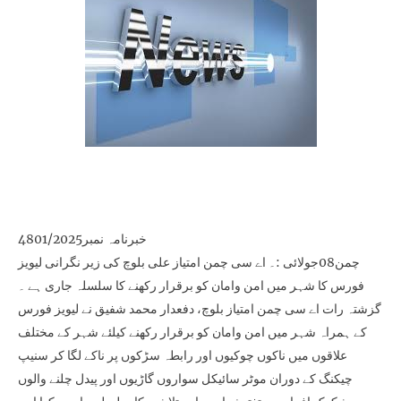
خبرنامہ نمبر4801/2025
چمن08جولائی :۔ اے سی چمن امتیاز علی بلوچ کی زیر نگرانی لیویز
فورس کا شہر میں امن وامان کو برقرار رکھنے کا سلسلہ جاری ہے ۔
گزشتہ رات اے سی چمن امتیاز بلوچ، دفعدار محمد شفیق نے لیویز فورس
کے ہمراہ شہر میں امن وامان کو برقرار رکھنے کیلئے شہر کے مختلف
علاقوں میں ناکوں چوکیوں اور رابطہ سڑکوں پر ناکے لگا کر سنیپ
چیکنگ کے دوران موٹر سائیکل سواروں گاڑیوں اور پیدل چلنے والوں