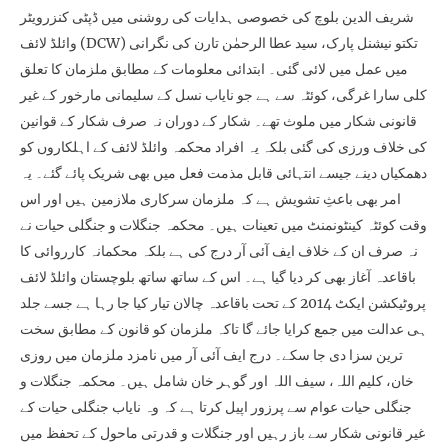
شریف الدین بلوچ کی خصوصی ہدایات کی روشنی میں ڈپٹی کنزرویٹر
وائلڈ لائف (DCW) تکتو نیشنل پارک، سید عطا الرحمٰن تارن کی نگرانی
میں عمل میں لائی گئی۔ ابتدائی معلومات کے مطابق ملزمان کا تعلق
کلی سارا غرگی، کوئٹہ سے ہے جو نایاب نسل کے سلیمانی مارخور کے غیر
قانونی شکار میں ملوث تھے۔ شکار کے دوران نہ صرف شکار کے قوانین
کی خلاف ورزی کی گئی بلکہ یہ افراد محکمہ وائلڈ لائف کے اہلکاروں کو
دھمکیاں دینے جیسے انتہائی قابل مذمت فعل میں بھی شریک پائے گئے۔ یہ
امر بھی باعثِ تشویش ہے کہ ملزمان سرکاری ملازمین ہیں اور اس
وقت کوئٹہ کینٹونمنٹ میں تعینات ہیں۔ محکمہ جنگلات و جنگلی حیات نے
نہ صرف ان کے خلاف ایف آئی آر درج کی ہے بلکہ محکمانہ کارروائی کا
باقاعدہ آغاز بھی کر دیا گیا ہے۔ اس کے ساتھ ساتھ بلوچستان وائلڈ لائف
پروٹیکشن ایکٹ 2014 کے تحت باقاعدہ چالان تیار کیا جا رہا ہے جسے جلد
ہی عدالت میں جمع کرایا جائے گا تاکہ ملزمان کو قانون کے مطابق سخت
ترین سزا دی جا سکے۔ درج ایف آئی آر میں نامزد ملزمان میں روزی
خان، کلیم اللہ، سیف اللہ اور گوہر خان شامل ہیں۔ محکمہ جنگلات و
جنگلی حیات عوام سے پرزور اپیل کرتا ہے کہ وہ نایاب جنگلی حیات کے
غیر قانونی شکار سے باز رہیں اور جنگلات و قدرتی ماحول کے تحفظ میں