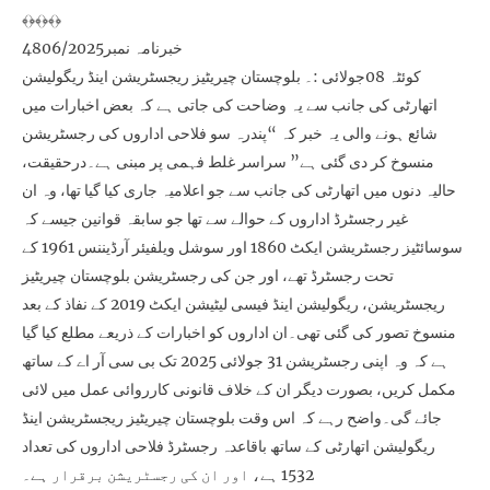
﴾﴿﴾﴿﴾﴿
خبرنامہ نمبر4806/2025
کوئٹہ 08جولائی :۔ بلوچستان چیریٹیز ریجسٹریشن اینڈ ریگولیشن
اتھارٹی کی جانب سے یہ وضاحت کی جاتی ہے کہ بعض اخبارات میں
شائع ہونے والی یہ خبر کہ “پندرہ سو فلاحی اداروں کی رجسٹریشن
منسوخ کر دی گئی ہے” سراسر غلط فہمی پر مبنی ہے۔درحقیقت،
حالیہ دنوں میں اتھارٹی کی جانب سے جو اعلامیہ جاری کیا گیا تھا، وہ ان
غیر رجسٹرڈ اداروں کے حوالے سے تھا جو سابقہ قوانین جیسے کہ
سوسائٹیز رجسٹریشن ایکٹ 1860 اور سوشل ویلفیئر آرڈیننس 1961 کے
تحت رجسٹرڈ تھے، اور جن کی رجسٹریشن بلوچستان چیریٹیز
ریجسٹریشن، ریگولیشن اینڈ فیسی لیٹیشن ایکٹ 2019 کے نفاذ کے بعد
منسوخ تصور کی گئی تھی۔ان اداروں کو اخبارات کے ذریعے مطلع کیا گیا
ہے کہ وہ اپنی رجسٹریشن 31 جولائی 2025 تک بی سی آر اے کے ساتھ
مکمل کریں، بصورت دیگر ان کے خلاف قانونی کارروائی عمل میں لائی
جائے گی۔واضح رہے کہ اس وقت بلوچستان چیریٹیز ریجسٹریشن اینڈ
ریگولیشن اتھارٹی کے ساتھ باقاعدہ رجسٹرڈ فلاحی اداروں کی تعداد
1532 ہے، اور ان کی رجسٹریشن برقرار ہے۔