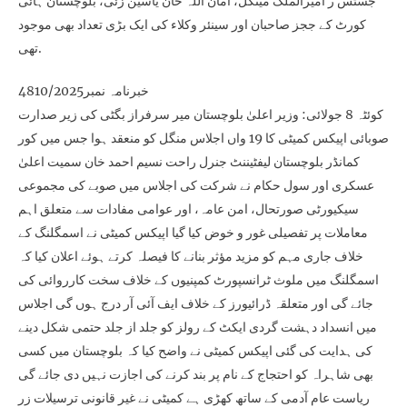
جسٹس ر امیرالملک مینگل، امان اللہ خان یاسین زئی، بلوچستان ہائی
کورٹ کے ججز صاحبان اور سینئر وکلاء کی ایک بڑی تعداد بھی موجود
تھی.
خبرنامہ نمبر4810/2025
کوئٹہ 8 جولائی: وزیر اعلیٰ بلوچستان میر سرفراز بگٹی کی زیر صدارت
صوبائی اپیکس کمیٹی کا 19 واں اجلاس منگل کو منعقد ہوا جس میں کور
کمانڈر بلوچستان لیفٹیننٹ جنرل راحت نسیم احمد خان سمیت اعلیٰ
عسکری اور سول حکام نے شرکت کی اجلاس میں صوبے کی مجموعی
سیکیورٹی صورتحال، امن عامہ، اور عوامی مفادات سے متعلق اہم
معاملات پر تفصیلی غور و خوض کیا گیا اپیکس کمیٹی نے اسمگلنگ کے
خلاف جاری مہم کو مزید مؤثر بنانے کا فیصلہ کرتے ہوئے اعلان کیا کہ
اسمگلنگ میں ملوث ٹرانسپورٹ کمپنیوں کے خلاف سخت کارروائی کی
جائے گی اور متعلقہ ڈرائیورز کے خلاف ایف آئی آر درج ہوں گی اجلاس
میں انسداد دہشت گردی ایکٹ کے رولز کو جلد از جلد حتمی شکل دینے
کی ہدایت کی گئی اپیکس کمیٹی نے واضح کیا کہ بلوچستان میں کسی
بھی شاہراہ کو احتجاج کے نام پر بند کرنے کی اجازت نہیں دی جائے گی
ریاست عام آدمی کے ساتھ کھڑی ہے کمیٹی نے غیر قانونی ترسیلات زر