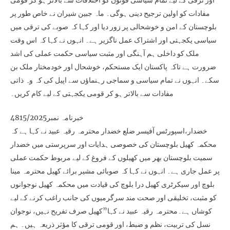
اور ترقی کے لیے تمام سیاسی قوتوں کو اختلافات سے بالاتر ہو کر قومی
مفادات کو اولین ترجیح دینی ہوگی۔ ماہ جبین شیران نے خاص طور پر
بلوچستان کے امن و خوشحالی پر زور دیا اور کہا کہ صوبے کی ترقی میں
سیاسی یکجہتی اور اشتراک عمل ناگزیر ہے۔ انہوں نے کہا کہ اس وقت
ملک کو داخلی ہم آہنگی اور مثبت سیاسی حکمت عملی کی اشد
ضرورت ہے تاکہ پاکستان ایک مستحکم، خوشحال اور خودمختار ملک بن
سکے۔ انہوں نے تمام سیاسی و سماجی رہنماؤں سے اپیل کی کہ وہ ذاتی
مفادات سے بالاتر ہو کر قومی یکجہتی کے لیے کام کریں۔
خبرنامہ نمبر4815/2025
خضدار،اسپورٹس آفیسر ضلع خضدار محترمہ رقیہ عبید نے کہا ہے کہ
محکمہ کھیل بلوچستان کی خصوصی ہدایات اور سرپرستی میں خضدار
سمیت بلوچستان بھر میں کھیلوں کے فروغ کے لیے مربوط حکمت عملی
پر عمل جاری ہے۔ انہوں نے کہا کہ صوبائی مشیر برائے کھیل محترمہ مینا
بلوچ اور سیکرٹری کھیل درا بلوچ کی قیادت میں محکمہ کھیل نوجوانوں
کو مثبت، تخلیقی اور صحت مند سرگرمیوں کی جانب راغب کرنے کے لیے
کوشاں ہے۔محترمہ رقیہ عبید نے کہا”کھیل صرف تفریح نہیں، نوجوان
نسل کی تربیت، نظم و ضبط، اور قومی ترقی کا مؤثر ذریعہ ہیں۔ ہم