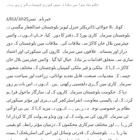
حکومت عوامی مفاد میں فوری فیصلے کر رہی ہے۔
خبرنامہ نمبر4812/2025
کوئٹہ،8 جولائی:ڈائریکٹر جنرل لیویز بلوچستان عبدالغفار مگسی نے
بلوچستان سرمایہ کاری بورڈ کے دفتر کا دورہ کیا، جہاں انہوں نے وائس
چیئرمین بلال خان کاکڑ سے ملاقات کی۔ ملاقات میں بلوچستان کے دور
دراز اور پسماندہ علاقوں میں سرمایہ کاروں کی سیکورٹی اور اعتماد
سازی سے متعلق اقدامات پر تبادلہ خیال کیا گیا۔ وائس چیئرمین بلال خان
کاکڑ نے کہا کہ ملکی و غیر ملکی کمپنیاں بلوچستان کے مختلف شعبوں
جیسے کہ معدنیات، صنعت، قابل تجدید توانائی، زراعت اور سیاحت میں
سرمایہ کاری میں گہری دلچسپی رکھتی ہیں۔ انہوں نے اس بات پر زور
دیا کہ حکومت بلوچستان سرمایہ کاروں کے لیے سازگار ماحول فراہم
کرنے کے لیے پالیسی معاونت، انفراسٹرکچر کی بہتری اور مؤثر سیکورٹی
نظام پر خصوصی توجہ دے رہی ہے۔انہوں نے مزید کہا کہ بی بی او آئی
ٹی سرمایہ کاروں کی سہولت کے لیے ون ونڈو سہولت کار کا کردار ادا
کر رہا ہے اور مختلف سرکاری محکموں کے درمیان مؤثر رابطے کو یقینی
بنا رہا ہے۔ بلوچستان کے قدرتی وسائل اور اس کی اسٹریٹجک اہمیت