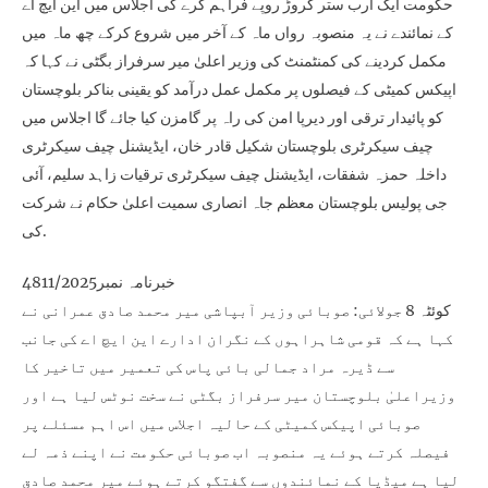
حکومت ایک ارب ستر کروڑ روپے فراہم کرے گی اجلاس میں این ایچ اے
کے نمائندے نے یہ منصوبہ رواں ماہ کے آخر میں شروع کرکے چھ ماہ میں
مکمل کردینے کی کمنٹمنٹ کی وزیر اعلیٰ میر سرفراز بگٹی نے کہا کہ
اپیکس کمیٹی کے فیصلوں پر مکمل عمل درآمد کو یقینی بناکر بلوچستان
کو پائیدار ترقی اور دیرپا امن کی راہ پر گامزن کیا جائے گا اجلاس میں
چیف سیکرٹری بلوچستان شکیل قادر خان، ایڈیشنل چیف سیکرٹری
داخلہ حمزہ شفقات، ایڈیشنل چیف سیکرٹری ترقیات زاہد سلیم، آئی
جی پولیس بلوچستان معظم جاہ انصاری سمیت اعلیٰ حکام نے شرکت
کی.
خبرنامہ نمبر4811/2025
کوئٹہ 8 جولائی: صوبائی وزیر آبپاشی میر محمد صادق عمرانی نے
کہا ہے کہ قومی شاہراہوں کے نگران ادارے این ایچ اے کی جانب
سے ڈیرہ مراد جمالی بائی پاس کی تعمیر میں تاخیر کا
وزیراعلیٰ بلوچستان میر سرفراز بگٹی نے سخت نوٹس لیا ہے اور
صوبائی اپیکس کمیٹی کے حالیہ اجلاس میں اس اہم مسئلے پر
فیصلہ کرتے ہوئے یہ منصوبہ اب صوبائی حکومت نے اپنے ذمہ لے
لیا ہے میڈیا کے نمائندوں سے گفتگو کرتے ہوئے میر محمد صادق