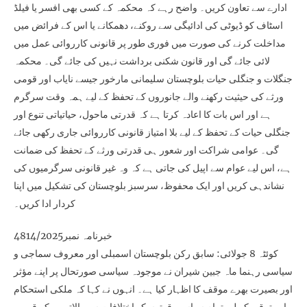
ادارے سے تعاون کریں۔ واضح رہے کہ محکمہ کے کسی بھی افسر یا فیلڈ
اسٹاف کو ڈیوٹی کی ادائیگی سے روکنے، دھمکانے یا اس کے فرائض میں
مداخلت کرنے کی صورت میں فوری طور پر قانونی کارروائی عمل میں
لائی جائے گی اور قانون شکنی برداشت نہیں کی جائے گی۔ محکمہ
جنگلات و جنگلی حیات بلوچستان سلیمانی مارخور جیسے نایاب اور قومی
ورثے کی حیثیت رکھنے والے جانوروں کے تحفظ کے لیے ہمہ وقت سرگرم
ہے اور اس بات کا اعادہ کرتا ہے کہ قدرتی ماحول، حیاتیاتی تنوع اور
جنگلی حیات کے تحفظ کے لیے بلا امتیاز قانونی کارروائی جاری رکھی جائے
گی۔ عوامی شراکت اور شعور ہی قدرتی ورثے کے تحفظ کی ضمانت
ہے، اس لیے عوام سے اپیل کی جاتی ہے کہ وہ غیر قانونی سرگرمیوں کی
نشاندہی کریں اور ایک محفوظ، سرسبز بلوچستان کی تشکیل میں اپنا
کردار ادا کریں۔
خبرنامہ نمبر4814/2025
کوئٹہ 8 جولائی: سابق رکن بلوچستان اسمبلی اور معروف سماجی و
سیاسی رہنما ماہ جبین شیران نے موجودہ سیاسی صورتحال پر اپنے مؤثر
اور بصیرت بھرے موقف کا اظہار کیا ہے۔ انہوں نے کہا کہ ملکی استحکام