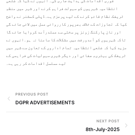
فوری اقدامات کی ہدایت جاری کی۔ انہوں نے کہا کہ ضلعی
انتظامیہ شہریوں کو سہولت فراہم کرنے اور شہر میں منظم
ٹریفک نظام قائم کرنے کے لیے پرعزم ہے۔ڈپٹی کمشنر نے واضح
کیا کہ تجاوزات کے خلاف بھرپور کارروائی عمل میں لائی جائے گی
اور نان پارکنگ زونز پر سختی سے عملدرآمد کروایا جائے گا
تاکہ شہریوں کو آمدورفت میں مشکلات کا سامنا نہ ہو۔انہوں نے
مزید کہا کہ ضلعی انتظامیہ تمام اداروں کے تعاون سے شہر میں
ٹریفک کی بہتری، صفائی اور دیگر شہری سہولیات کی فراہمی کے
لیے مسلسل اقدامات کر رہی ہے۔
PREVIOUS POST
DGPR ADVERTISEMENTS
NEXT POST
8th-July-2025