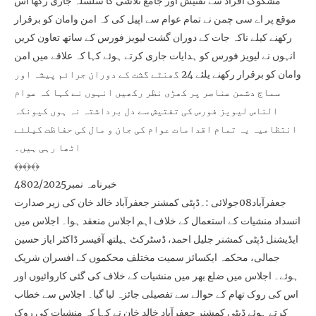
مشکوک افراد سے تفتیش اور جامع تلاشی کا سلسلہ جاری رکھا اس
موقع پر اے سی چمن نے تمام عوام سے اپیل کی کہ امن وامان کو برقرار
رکھنے کیلے ناکہ جات کے دوران گشت لیویز فورس کے ساتھ تعاون کریں
انہوں نے لیویز فورس کو ہدایات جاری کرتے ہوئے کہا کہ علاقے میں امن
وامان کو برقرار رکھنے یلئے 24 گھنٹے گشت کے دوران جرائم پیشہ اور
سماج دشمن عناصر پر کھڑی نظر رکھیں انہوں نے کہا کہ عوام
الناس لیویز فورس کی تفتیش سے دل برداشتہ نہ ہوں کیونکہ
انتظامیہ یہ تمام اقدامات عوام کی جان و مال کی حفاظت کیلئے
اٹھا رہی ہیں۔
﴾﴿﴾﴿﴾﴿
خبرنامہ نمبر4802/2025
جعفرآباد08جولائی :۔ڈپٹی کمشنر جعفرآباد خالد خان کی زیر صدارت
انسداد منشیات کے استعمال کے خلاف اہم اجلاس منعقد ہوا۔ اجلاس میں
ایڈیشنل ڈپٹی کمشنر جلیل احمد، ڈسٹرکٹ ہیلتھ آفیسر ڈاکٹر ایاز حسین
جمالی، محکمہ ایکسائز سمیت مختلف محکموں کے افسران شریک
ہوئے۔ اجلاس میں ضلع بھر میں منشیات کے خلاف کی گئی کاروائیوں اور
اس کی روک تھام کے حوالے سے تفصیلی جائزہ لیا گیا۔ اجلاس سے خطاب
کرتے ہوئے ڈپٹی کمشنر جعفرآباد خالد خان نے کہا کہ منشیات کی روک