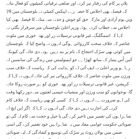
پلان پر کام کی رفتار تیز کرنے اور ضلعی ترقیاتی کمیٹیوں کو فعال بنانے
کے فیصلے بھی اجلاس کا حصہ رہے اپیکس کمیٹی نے بلوچستان میں 78
ویں یوم آزادی اور مارکہ حق کو جوش و جذبے سے منانے کا فیصلہ بھی کیا
اجلاس سے خطاب کرتے ہوئے وزیر اعلیٰ بلوچستان میر سرفراز بگٹی نے
کہا کہ اسمگلنگ، غیر قانونی ترسیلات زر اور بھتہ خوری میں ملوث
عناصر کے خلاف سخت کارروائی ہوگی انہوں نے واضح کیا کہ بلوچستان
میں کوئی بھی سڑک احتجاج کے نام پر بند نہیں ہونے دی جائے گی کیونکہ
آئین اُس بیمار کے ساتھ کھڑا ہے جو ایمبولینس میں زندگی کی سانسیں لے
رہا ہو وزیر اعلیٰ نے ایف آئی اے کو ہدایت کی کہ ریاست کے خلاف سب
ورژن میں ملوث عناصر کے خلاف کارروائی تیز کی جائے انہوں نے کہا کہ
کرپشن، غیر قانونی ترسیلات زر اور بھتہ خوری کو ہر صورت روکا جائے
گا، نوجوانوں کو سب ورژن اور منشیات جیسی لعنتوں سے دور رکھنا وقت
کی اہم ضرورت ہے انہوں نے کہا کہ کسی کو بھی ریاست کے خلاف کام
کرنے کی اجازت نہیں دی جائے گی انہوں نے کہا کہ اگر این ایچ اے
شاہراہوں کی تعمیر میں تاخیر کرے گی یا حیل و حجت سے کام لے گی تو
صوبائی حکومت عوامی مفاد میں یہ شاہراہیں خود تعمیر کرے گی اسی
ضمن میں بولان روٹ پر سڑک کی توسیع و کشادگی کے لیے صوبائی