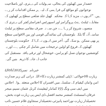
خضدار میں کھیلوں کی بحالی، سہولیات کی بہتری، اور باصلاحیت
نوجوانوں کو مواقع کی فراہمی کے لیے ہر ممکن اقدامات کر رہے
ہیں۔”انہوں نے مزید کہا کہ محکمہ کھیل جلد ضلعی سطح پر کھیلوں کے
مقابلے، ٹیلنٹ ہنٹ پروگرامز اور اسپورٹس انفراسٹرکچر کی بہتری کے
منصوبے شروع کر رہا ہے، جن سے نہ صرف مقامی سطح پر ٹیلنٹ
سامنے آئے گا بلکہ بلوچستان کی نمائندگی قومی اور بین الاقوامی سطح
پر بھی ممکن ہو سکے گی۔آخر میں انہوں نے کہا کہ حکومت بلوچستان
کھیلوں کے فروغ کو اولین ترجیحات میں شامل کر چکی ہے، اور یہ
کوششیں نوجوان نسل کو پرامن، خوشحال اور ترقی یافتہ مستقبل کی
جانب لے جانے کا ذریعہ بنیں گی۔
خبرنامہ نمبر4816/2025
زیارت 08جولائی : ڈپٹی کمشنر زیارت ذکاء اللہ درانی کی زیر صدارت
امن وامان کیقیام کے سلسلے میں افسران کا اجلاس منعقد ہوا۔ اجلاس
میں ایف سی ونگ 155 کمانڈر لیفٹیننٹ کرنل عثمان نسیم،میجر
عرفان،اسسٹنٹ کمشنر محمد افضل،ڈی ایس پی زیارت غوث بخش،
تحصیلدار زیارت نوراحمد پانیزئی،تحصیلدار سنجاوی غلام حسین نائب