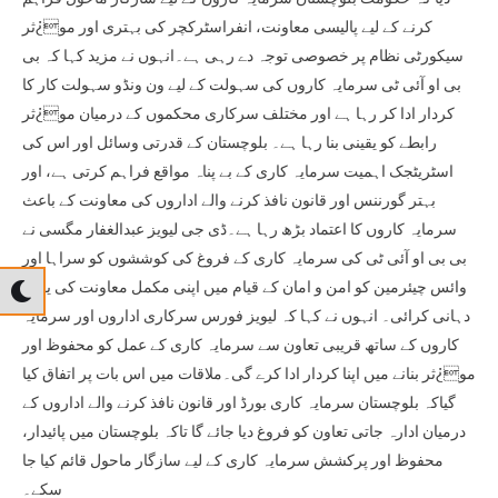
کرنے کے لیے پالیسی معاونت، انفراسٹرکچر کی بہتری اور مو¿ثر
سیکورٹی نظام پر خصوصی توجہ دے رہی ہے۔انہوں نے مزید کہا کہ بی
بی او آئی ٹی سرمایہ کاروں کی سہولت کے لیے ون ونڈو سہولت کار کا
کردار ادا کر رہا ہے اور مختلف سرکاری محکموں کے درمیان مو¿ثر
رابطے کو یقینی بنا رہا ہے۔ بلوچستان کے قدرتی وسائل اور اس کی
اسٹریٹجک اہمیت سرمایہ کاری کے بے پناہ مواقع فراہم کرتی ہے، اور
بہتر گورننس اور قانون نافذ کرنے والے اداروں کی معاونت کے باعث
سرمایہ کاروں کا اعتماد بڑھ رہا ہے۔ڈی جی لیویز عبدالغفار مگسی نے
بی بی او آئی ٹی کی سرمایہ کاری کے فروغ کی کوششوں کو سراہا اور
وائس چیئرمین کو امن و امان کے قیام میں اپنی مکمل معاونت کی یقین
دہانی کرائی۔ انہوں نے کہا کہ لیویز فورس سرکاری اداروں اور سرمایہ
کاروں کے ساتھ قریبی تعاون سے سرمایہ کاری کے عمل کو محفوظ اور
مو¿ثر بنانے میں اپنا کردار ادا کرے گی۔ملاقات میں اس بات پر اتفاق کیا
گیاکہ بلوچستان سرمایہ کاری بورڈ اور قانون نافذ کرنے والے اداروں کے
درمیان ادارہ جاتی تعاون کو فروغ دیا جائے گا تاکہ بلوچستان میں پائیدار،
محفوظ اور پرکشش سرمایہ کاری کے لیے سازگار ماحول قائم کیا جا
سکے۔