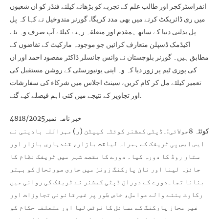
انفراسٹرکچر اور طالب علم کے تجربے کو بڑھانے کیلئے فنڈز کو ان شعبوں
میں ری ڈائریکٹ کرنے میں بھی مدد کریگا. گورنر مندوخیل نے کہا کہ پل
پل بدلتی دنیا کے ساتھ ہمقدم اور متعلقہ رہنے کیلئے آپ صرف وہ نئے
اکیڈمک ڈسپلن متعارف کرائیں جو موجودہ مارکیٹ کے تقاضوں کے
مطابق ہیں۔ گورنر بلوچستان نے وائس چانسلر ڈاکٹر مقصود احمد اور ان
کی پوری ٹیم پر زور دیا کہ وہ اپنی یونیورسٹی کے روشن مستقبل کی
تعمیر کیلئے مل کر کام کریں، سینٹ اجلاس میں شرکاء کی سفارشات
اور تجاویز کے نتیجے میں کئی اہم فیصلے کیے گئے.
خبر نامہ نمبر4818/2025
کوئٹہ 8جولائی:۔ڈپٹی کمشنر کوئٹہ کیپٹن (ر) مہراللہ بادینی نے
ایس ایس پی ٹریفک کے ہمراہ لیاقت بازار، قندہاری بازار اور
ستار روڈ کا دورہ کیا۔ دورے کا مقصد شہر میں ٹریفک نظام کا
جائزہ لینا اور نان پارکنگ زونز میں جاری صورتحال کو بہتر
بنانا تھا۔دورے کے دوران ڈپٹی کمشنر نے ٹریفک کی روانی میں
رکاوٹ بننے والے عوامل، خاص طور پر غیرقانونی تجاوزات اور
غیر مجاز پارکنگ کے مسائل کا نوٹس لیا اور متعلقہ حکام کو