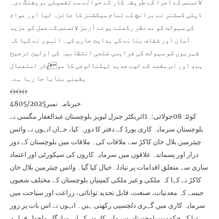
لائسنس کے اجرا کے طریقہ کار کے حوالے سے تفصیلی بریفنگ دی۔
ڈپٹی کمشنر نے برانچ کے تمام سیکشنز کا جائزہ لیا اور عوام
کی سہولت کو مدنظر رکھتے ہوئے آرمز لائسنس کے عمل کو مزید
آسان اور شفاف بنانے کی ہدایت جاری کی۔ انہوں نے کہا کہ
شہریوں کو سہولت کی فراہمی ضلعی انتظامیہ کی اولین ترجیح
ہے، اور اس مقصد کے لیے جدید ٹیکنالوجی کا مو¿ثر استعمال
یقینی بنایا جا رہا ہے۔
﴾﴿﴾﴿﴾﴿
خبرنامہ نمبر4805/2025
کوئٹہ08جولائی:۔ڈائریکٹر جنرل لیویز بلوچستان عبدالغفار مگسی نے
بلوچستان سرمایہ کاری بورڈ کے دفتر کا دورہ کیا، جہاں انہوں نے وائس
چیئرمین بلال خان کاکڑ سے ملاقات کی۔ ملاقات میں بلوچستان کے دور
دراز اور پسماندہ علاقوں میں سرمایہ کاروں کی سیکورٹی اور اعتماد
سازی سے متعلق اقدامات پر تبادلہ خیال کیا گیا۔ وائس چیئرمین بلال خان
کاکڑ نے کہا کہ ملکی و غیر ملکی کمپنیاں بلوچستان کے مختلف شعبوں
جیسے کہ معدنیات، صنعت، قابل تجدید توانائی، زراعت اور سیاحت میں
سرمایہ کاری میں گہری دلچسپی رکھتی ہیں۔ انہوں نے اس بات پر زور
دیا کہ حکومت بلوچستان سرمایہ کاروں کے لیے سازگار ماحول فراہم