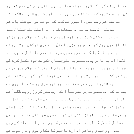
عمرانی نے کہا کہ ڈیرہ مراد جمالی میں بائی پاس کی عدم تعمیر
کی وجہ سے ٹریفک کا نظام درہم برہم ہے اور شہری شدید مشکلات کا
سامنا کر رہے ہیں۔ انہوں نے کہا کہ ہم نے عوامی شکایات کو
مدنظر رکھتے ہوئے اس مسئلے کو وزیر اعلیٰ بلوچستان میر
سرفراز بگٹی کی زیر صدارت اپیکس کمیٹی کے اجلاس میں مؤثر
انداز میں پیش کیا، جس پر وزیر اعلیٰ نے فوری ایکشن لیتے ہوئے
یہ فیصلہ کیا کہ منصوبے میں مزید تاخیر ناقابل قبول ہے،
لہٰذا اب یہ بائی پاس منصوبہ بلوچستان حکومت خود مکمل کرے گی
صوبائی وزیر نے مزید بتایا کہ اپیکس کمیٹی کے اجلاس میں بولان
روٹ کو کشادہ اور بہتر بنانے کا بھی فیصلہ کیا گیا ہے تاکہ اس
اہم شاہراہ پر سفر محفوظ، تیز اور سہل ہو سکے۔ انہوں نے
بتایا کہ اس منصوبے پر تقریباً ایک ارب ستر کروڑ روپے لاگت آئے
گی اور یہ منصوبہ بھی مکمل طور پر صوبائی حکومت کے وسائل سے
مکمل کیا جائے گا میر محمد صادق عمرانی نے کہا کہ وزیر اعلیٰ
بلوچستان میر سرفراز بگٹی کی قیادت میں صوبائی حکومت عوامی
مسائل کے حل کے لیے سنجیدہ، متحرک اور عملی اقدامات کر رہی
ہے، اور جہاں وفاقی ادارے تاخیر کا شکار ہوں وہاں صوبائی