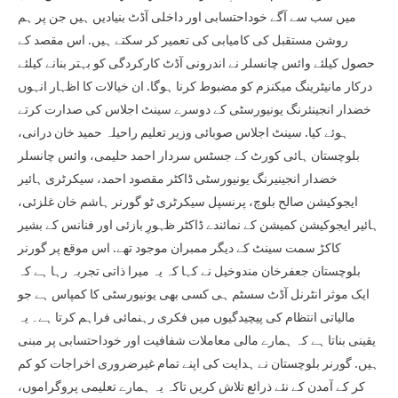
میں سب سے آگے خوداحتسابی اور داخلی آڈٹ بنیادیں ہیں جن پر ہم
روشن مستقبل کی کامیابی کی تعمیر کر سکتے ہیں. اس مقصد کے
حصول کیلئے وائس چانسلر نے اندرونی آڈٹ کارکردگی کو بہتر بنانے کیلئے
درکار مانیٹرینگ میکنزم کو مضبوط کرنا ہوگا. ان خیالات کا اظہار انہوں
خضدار انجینئرنگ یونیورسٹی کے دوسرے سینٹ اجلاس کی صدارت کرتے
ہوئے کیا. سینٹ اجلاس صوبائی وزیر تعلیم راحیلہ حمید خان درانی،
بلوچستان ہائی کورٹ کے جسٹس سردار احمد حلیمی، وائس چانسلر
خضدار انجینیرنگ یونیورسٹی ڈاکٹر مقصود احمد، سیکرٹری ہائیر
ایجوکیشن صالح بلوچ، پرنسپل سیکرٹری ٹو گورنر ہاشم خان غلزئی،
ہائیر ایجوکیشن کمیشن کے نمائندے ڈاکٹر ظہورِ بازئی اور فنانس کے بشیر
کاکڑ سمت سینٹ کے دیگر ممبران موجود تھے. اس موقع پر گورنر
بلوچستان جعفرخان مندوخیل نے کہا کہ یہ میرا ذاتی تجربہ رہا ہے کہ
ایک موثر انٹرنل آڈٹ سسٹم ہی کسی بھی یونیورسٹی کا کمپاس ہے جو
مالیاتی انتظام کی پیچیدگیوں میں فکری رہنمائی فراہم کرتا ہے۔ یہ
یقینی بناتا ہے کہ ہمارے مالی معاملات شفافیت اور خوداحتسابی پر مبنی
ہیں. گورنر بلوچستان نے ہدایت کی اپنے تمام غیرضروری اخراجات کو کم
کر کے آمدن کے نئے ذرائع تلاش کریں تاکہ یہ ہمارے تعلیمی پروگراموں،