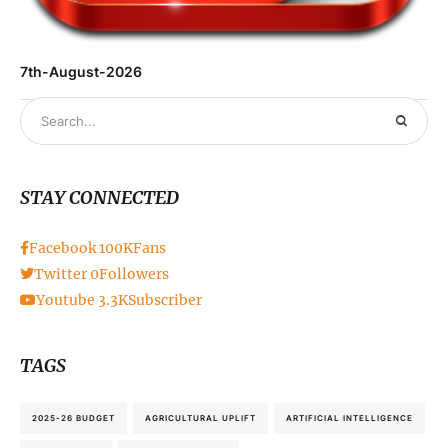
7th-August-2026
STAY CONNECTED
Facebook
100K
Fans
Twitter
0
Followers
Youtube
3.3K
Subscriber
TAGS
2025-26 BUDGET
AGRICULTURAL UPLIFT
ARTIFICIAL INTELLIGENCE