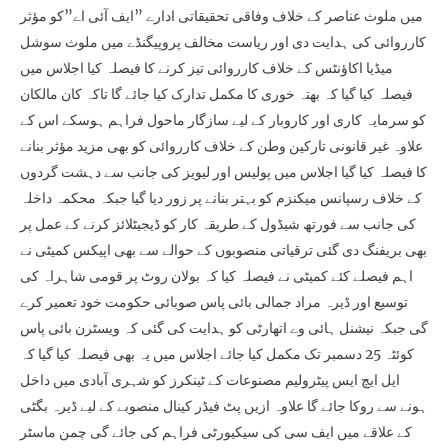
میں ملوث عناصر کے خلاف وفاقی تحقیقاتی ادارے ”ایف آئی اے”کو مؤثر
کارروائی کی ہدایت دی اور ریاست مخالف پروپیگنڈے میں ملوث سوشل
میڈیا اکاؤنٹس کے خلاف کارروائی تیز کرنے کا فیصلہ کیا اجلاس میں
فیصلہ کیا گیا کہ بھتہ خوری کا مکمل تدارک کیا جائے گا تاکہ کان مالکان
کو سرمایہ کاری اور کاروبار کے لیے سازگار ماحول فراہم ہوسکے اس کے
علاوہ غیر قانونی تارکین وطن کے خلاف کارروائی کو بھی مزید مؤثر بنانے
کا فیصلہ کیا گیا اجلاس میں پولیس اور لیویز کی جانب سے دہشت گردوں
کے خلاف رسپانس میکنزم کو بہتر بنانے پر زور دیا گیا جبکہ محکمہ داخلہ
کی جانب سے فورتھ شیڈول کے طریقہ کار کو ڈیجیٹلائز کرنے کے عمل پر
بھی بریفنگ دی گئی ترقیاتی منصوبوں کے حوالے سے بھی اپیکس کمیٹی نے
اہم فیصلے کئے کمیٹی نے فیصلہ کیا کہ بولان روٹ پر قومی شاہراہ کی
توسیع اور ڈیرہ مراد جمالی بائی پاس صوبائی حکومت خود تعمیر کرے
گی جبکہ نیشنل ہائی وے اتھارٹی کو ہدایت کی گئی کہ ویسٹرن بائی پاس
کوئٹہ 25 دسمبر تک مکمل کیا جائے اجلاس میں یہ بھی فیصلہ کیا گیا کہ
ایل ایچ ایس پیٹرولیم مصنوعات کے ٹینکرز کو شہری آبادی میں داخل
ہونے سے روکا جائے گا علاوہ ازیں پٹ فیڈر کینال منصوبے کے لیے ڈیرہ بگٹی
کے علاقے میں ایف سی کی سیکیورٹی فراہم کی جائے گی چمن ماسٹر