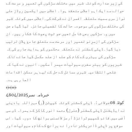
کی زیر صدارت کوئٹہ شہر میں مختلف سڑکوں کی تعمیر و مرمت کے
حوالے سے ایک اہم اجلاس منعقد ہوا۔ اجلاس میں ایکسین روڈز علی
نواز مری سمیت متعلقہ افسران نے شرکت کی۔اجلاس میں کوئٹہ شہر
کی مختلف سڑکوں کی موجودہ حالت کا تفصیلی جائزہ لیا گیا، جن
میں وہ سڑکیں بھی شامل تھیں جو ٹوٹ پھوٹ کا شکار ہیں۔ ان
سڑکوں کی ازسرِنو تعمیر اور مرمت سے متعلق جامع پلان ترتیب
دیا گیا۔ڈپٹی کمشنر نے متعلقہ محکموں کو ہدایت جاری کی کہ
سڑکوں کی بہتری کے کام کو جلد از جلد مکمل کیا جائے تاکہ
شہریوں کو بہتر سفری سہولیات میسر آ سکیں۔ انہوں نے کہا کہ
ضلعی انتظامیہ شہری مسائل کے حل کے لیے ہر ممکن اقدامات
اٹھا رہی ہے۔
﴾﴿﴾﴿﴾﴿
خبرنامہ نمبر4804/2025
کوئٹہ08جولائی :۔ ڈپٹی کمشنر کوئٹہ کیپٹن (ر) مہراللہ بادینی
نے ایڈیشنل ڈپٹی کمشنر (جنرل) محمد انور کاکڑ کے ہمراہ ڈی سی
آفس میں قائم کمپیوٹرائزڈ آرمز لائسنس برانچ کا دورہ کیا۔ اس
موقع پر ڈپٹی ڈائریکٹر نادرا نے برانچ کے کام، سہولیات اور