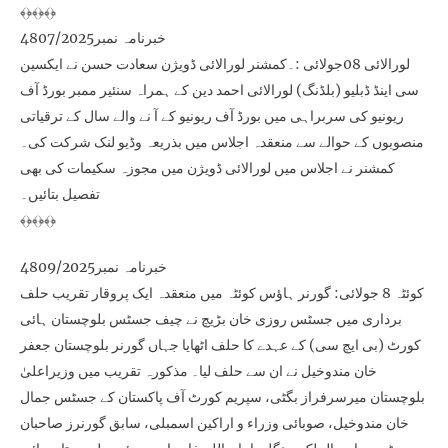
﴾﴿﴾﴿﴾﴿
خبرنامہ نمبر4807/2025
لورالائی 08جولائی :۔کمشنر لورالائی ڈویژن سعادت حسن نے ایکسین
سی اینڈ ڈبلیو (بلڈنگ) لورالائی احمد دین کے ہمراہ سنئیر ممبر بورڈ آف
ریونیو کی سربراہی میں بورڈ آف ریونیو کے آ نے والے سال کے ترقیاتی
منصوبوں کے حوالے سے منعقدہ اجلاس میں بذریعہ وڈیو لنک شرکت کی۔
کمشنر نے اجلاس میں لورالائی ڈویژن میں مجوزہ سکیمات کی بھی
تفصیل بتائیں۔
﴾﴿﴾﴿﴾﴿
خبرنامہ نمبر4809/2025
کوئٹہ 8 جولائی: گورنر ہاؤس کوئٹہ میں منعقدہ ایک پروقار تقریب حلف
برداری میں جسٹس روزی خان بڑیچ نے چیف جسٹس بلوچستان ہائی
کورٹ (بی ایچ سی) کے عہدے کا حلف اٹھایا جہاں گورنر بلوچستان جعفر
خان مندوخیل نے ان سے حلف لیا۔ مذکورہ تقریب میں وزیراعلیٰ
بلوچستان میرسرفراز بگٹی، سپریم کورٹ آف پاکستان کے جسٹس جمال
خان مندوخیل، صوبائی وزراء و اراکین اسمبلی، سابق گورنرز صاحبان