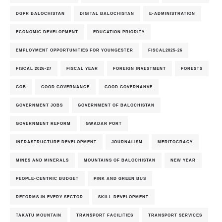
DGPR BALOCHISTAN
DIGITAL BALOCHISTAN
E-ADMINISTRATION
ECONOMIC DEVELOPMENT
EDUCATION PRIORITY
EMPLOYMENT OPPORTUNITIES FOR YOUNGESTER
FISCAL2025-26
FISCAL 2026-27
FISCAL YEAR
FOREIGN INVESTMENT
FORESTS
GOB
GOOD GOVERNANCE
GOOD GOVERNANVE
GOVERNMENT JOBS
GOVERNMENT OF BALOCHISTAN
GOVERNMENT REFORM
GWADAR PORT
INFRASTRUCTURE DEVELOPMENT
JOURNALISM
MERITOCRACY
MINES AND MINERALS
MOUNTAINS OF BALOCHISTAN
NEW YEAR
PEOPLE-CENTRIC BUDGET
PINK AND GREEN BUS
REFORMS IN EVERY SECTOR
SKILL DEVELOPMENT
TAKATU MOUNTAIN
TRANSPORT FACILITIES
TRANSPORT SERVICES