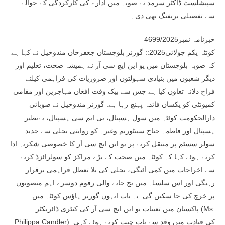
سپیشلسٹ ڈاکٹر سرمد نے صوبہ میں ادارے کی کارکردگی کے حوالے
سے تفصیلی بریفنگ بھی دی۔
خبرنامہ نمبر4699/2025
کوئٹہ یکم جولائی2025:: گورنر بلوچستان جعفرخان مندوخیل نے کہا ہے
کہ صوبہ بلوچستان میں یو این ایچ سی آر نے ہمیشہ صحت، تعلیم اور
دیگر شعبوں میں بنیادی سہولتوں اور ضروریات کی فراہمی کیلئے
فراخ دلانہ تعاون کیا ہے جس سے بیک وقت افغان مہاجرین اور مقامی
کمیونٹی کو یکساں فائدہ پہنچ رہا ہے. گورنر مندوخیل نے صوبائی
دارالحکومت کوئٹہ میں سول ہسپتال، بی ایم سی ہسپتال، بےنظیر
ہسپتال اور فاطمہ جناح سینٹوریم وغیرہ کو روایتی بجلی سے جدید
سولر سسٹم پر منتقل کرنے پر یو این ایچ سی آر کا خصوصی شکریہ ادا
کرتے ہوئے کہا کہ کوئٹہ میں صحت کے بڑے مراکز کو سولرائزڈ کرنے
سے اخراجات میں کمی آئیگی، بجلی کی بلا تعطل فراہمی برقرار
رہیگی اور اس سلسلہ میں بچ جانے والی رقوم دوسرے اہم منصوبوں
پر خرچ کی جا سکیں گی. یہ بات انہوں گورنر ہاؤس کوئٹہ میں
پاکستان میں تعینات یو این ایچ سی آر کی کنٹری ڈائریکٹر (Ms.
Philippa Candler) کی قیادت میں وفد سے بات چیت کرتے ہوئے کہی.