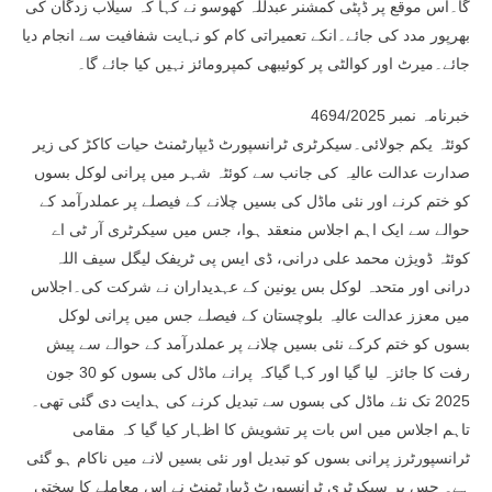
گا۔اس موقع پر ڈپٹی کمشنر عبدللہ کھوسو نے کہا کہ سیلاب زدگان کی
بھرپور مدد کی جائے۔انکے تعمیراتی کام کو نہایت شفافیت سے انجام دیا
جائے۔میرٹ اور کوالٹی پر کوئیبھی کمپرومائز نہیں کیا جائے گا۔
خبرنامہ نمبر 4694/2025
کوئٹہ یکم جولائی۔سیکرٹری ٹرانسپورٹ ڈیپارٹمنٹ حیات کاکڑ کی زیر
صدارت عدالت عالیہ کی جانب سے کوئٹہ شہر میں پرانی لوکل بسوں
کو ختم کرنے اور نئی ماڈل کی بسیں چلانے کے فیصلے پر عملدرآمد کے
حوالے سے ایک اہم اجلاس منعقد ہوا، جس میں سیکرٹری آر ٹی اے
کوئٹہ ڈویژن محمد علی درانی، ڈی ایس پی ٹریفک لیگل سیف اللہ
درانی اور متحدہ لوکل بس یونین کے عہدیداران نے شرکت کی۔اجلاس
میں معزز عدالت عالیہ بلوچستان کے فیصلے جس میں پرانی لوکل
بسوں کو ختم کرکے نئی بسیں چلانے پر عملدرآمد کے حوالے سے پیش
رفت کا جائزہ لیا گیا اور کہا گیاکہ پرانے ماڈل کی بسوں کو 30 جون
2025 تک نئے ماڈل کی بسوں سے تبدیل کرنے کی ہدایت دی گئی تھی۔
تاہم اجلاس میں اس بات پر تشویش کا اظہار کیا گیا کہ مقامی
ٹرانسپورٹرز پرانی بسوں کو تبدیل اور نئی بسیں لانے میں ناکام ہو گئی
ہے۔ جس پر سیکرٹری ٹرانسپورٹ ڈیپارٹمنٹ نے اس معاملے کا سختی