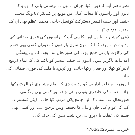
نظر ناصر آباد کا دورہ کیا، جہاں انہوں نے برساتی پانی کے بہاؤ کے
نالوں اور راستوں کا معائنہ کیا۔ اس موقع پر کمانڈر 87 ونگ محمد
حنیف اور چیف آفیسر ڈسٹرکٹ کونسل حاجی محمد اعظم بھی ان کے
ہمراہ موجود تھے۔
ڈپٹی کمشنر نے نالوں اور نکاسی آب کے راستوں کی فوری صفائی کی
ہدایت دیتے ہوئے کہا کہ مون سون بارشوں کے دوران کسی بھی قسم
کی رکاوٹ یا پانی جمع ہونے کی صورتحال سے بچنے کے لیے پیشگی
اقدامات ناگزیر ہیں۔ انہوں نے چیف آفیسر کو تاکید کی کہ تمام ڈرینج
لائنز کو کھلا اور فعال رکھا جائے، اور کچرے یا ملبے کی فوری صفائی کی
جائے۔
انہوں نے متعلقہ اداروں کو ہدایت دی کہ تمام مشینری کو الرٹ رکھا
جائے، عملے کی حاضری یقینی بنائی جائے اور کسی بھی ہنگامی
صورتحال سے نمٹنے کے لیے جامع پلان مرتب کیا جائے۔ ڈپٹی کمشنر نے
کہا کہ عوام کی جان و مال کا تحفظ اولین ترجیح ہے، اور کسی بھی
قسم کی غفلت یا لاپرواہی برداشت نہیں کی جائے گی۔
خبرنامہ نمبر4702/2025