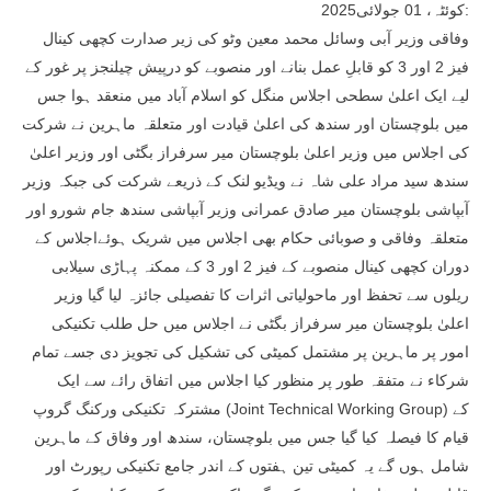
کوئٹہ، 01 جولائی2025:
وفاقی وزیر آبی وسائل محمد معین وٹو کی زیر صدارت کچھی کینال
فیز 2 اور 3 کو قابلِ عمل بنانے اور منصوبے کو درپیش چیلنجز پر غور کے
لیے ایک اعلیٰ سطحی اجلاس منگل کو اسلام آباد میں منعقد ہوا جس
میں بلوچستان اور سندھ کی اعلیٰ قیادت اور متعلقہ ماہرین نے شرکت
کی اجلاس میں وزیر اعلیٰ بلوچستان میر سرفراز بگٹی اور وزیر اعلیٰ
سندھ سید مراد علی شاہ نے ویڈیو لنک کے ذریعے شرکت کی جبکہ وزیر
آبپاشی بلوچستان میر صادق عمرانی وزیر آبپاشی سندھ جام شورو اور
متعلقہ وفاقی و صوبائی حکام بھی اجلاس میں شریک ہوئےاجلاس کے
دوران کچھی کینال منصوبے کے فیز 2 اور 3 کے ممکنہ پہاڑی سیلابی
ریلوں سے تحفظ اور ماحولیاتی اثرات کا تفصیلی جائزہ لیا گیا وزیر
اعلیٰ بلوچستان میر سرفراز بگٹی نے اجلاس میں حل طلب تکنیکی
امور پر ماہرین پر مشتمل کمیٹی کی تشکیل کی تجویز دی جسے تمام
شرکاء نے متفقہ طور پر منظور کیا اجلاس میں اتفاق رائے سے ایک
مشترکہ تکنیکی ورکنگ گروپ (Joint Technical Working Group) کے
قیام کا فیصلہ کیا گیا جس میں بلوچستان، سندھ اور وفاق کے ماہرین
شامل ہوں گے یہ کمیٹی تین ہفتوں کے اندر جامع تکنیکی رپورٹ اور