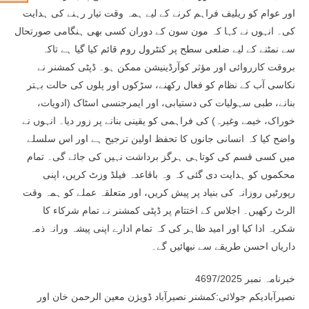
اور عوام کو ریلیف فراہم کرنے کے لیے ہمہ وقت تیار رہنے کی ہدایت
کی۔ انہوں نے کہا کہ مون سون کے دوران کسی بھی ہنگامی صورتحال
سے نمٹنے کے لیے ضلعی سطح پر کنٹرول روم قائم کیا گیا ہے تاکہ
بروقت کارروائی اور مؤثر کوآرڈینیشن ممکن ہو۔ ڈپٹی کمشنر نے
نکاسی آب کے نظام کو فعال رکھنے، سڑکوں اور پلوں کی حالت بہتر
بنانے، طبی سہولیات کی دستیابی، اور ایمرجنسی اسٹاک (ادویات،
خوراک، خیمے وغیرہ) کی فراہمی کو یقینی بنانے پر زور دیا۔ انہوں نے
واضح کیا کہ انسانی جانوں کا تحفظ اولین ترجیح ہے اور اس سلسلے
میں کسی قسم کی کوتاہی ہرگز برداشت نہیں کی جائے گی۔ تمام
محکموں کو ہدایت دی گئی کہ وہ باقاعدہ فیلڈ وزٹ کریں، اپنی
رپورٹیں روزانہ کی بنیاد پر پیش کریں، اور متعلقہ عملے کو ہمہ وقت
الرٹ رکھیں۔ اجلاس کے اختتام پر ڈپٹی کمشنر نے تمام شرکاء کا
شکریہ ادا کیا اور امید ظاہر کی کہ تمام ادارے اپنی پیشہ ورانہ ذمہ
داریاں احسن طریقے سے نبھائیں گے۔
خبرنامہ نمبر 4697/2025
نصیرآبادیکم جولائی:کمشنر نصیرآباد ڈویژن معین الرحمن خان اور