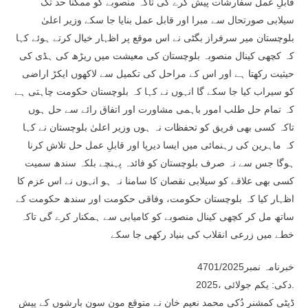
قابلِ عمل سفارشات پیش کرے گی تاکہ منصوبے کو ممکنا حد تک
سیلابی صورتحال سے مبرا اور قابل عمل بنایا جا سکے وزیر اعلیٰ
بلوچستان میر سرفراز بگٹی نے اس موقع پر اظہار خیال کرتے ہوئے کہا
کہ کچھی کینال منصوبہ بلوچستان کی معیشت میں ریڑھ کی ہڈی کی
حیثیت رکھتا ہے اور اس کے مراحل کی تکمیل سے لاکھوں ایکڑ اراضی
کو سیراب کیا جا سکے گا انہوں نے کہا کہ بلوچستان حکومت چاہتی ہے
کہ تمام حل طلب امور باہمی مشاورت اور اتفاق رائے سے حل ہوں
تاکہ کسی بھی فریق کو تحفظات نہ ہوں وزیر اعلیٰ بلوچستان نے کہا
کہ ماہرین کی رہنمائی میں ایسا دیرپا اور قابلِ عمل حل تلاش کرنا
ہوگا جس سے نہ صرف بلوچستان کو فائدہ پہنچے بلکہ سندھ سمیت
کسی بھی علاقے کو سیلابی نقصان کا سامنا نہ ہو انہوں نے اس عزم کا
اظہار کیا کہ بلوچستان حکومت، وفاقی حکومت اور سندھ حکومت کے
ساتھ مل کر کچھی کینال منصوبے کو کامیابی سے ہمکنار کرے گی تاکہ
خطے میں زرعی انقلاب کی بنیاد رکھی جا سکے
خبرنامہ نمبر4701/2025
دکی: یکم جولائی ،2025.
ڈپٹی کمشنر دُکی محمد نعیم خان نے متوقع مون سون بارشوں کے پیش