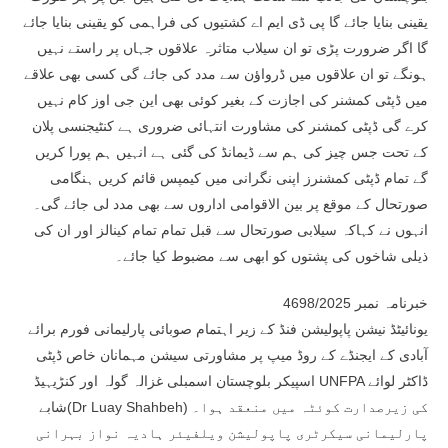
یقینی بنایا جائے گا پی ڈی ایم اے کشتیوں کی فراہمی کو یقینی بنایا جائے
گا اگر ضرورت پڑی تو ان سیلاب متاثرہ علاقوں جہاں پر راستے نہیں
ہونگے تو ان علاقوں میں ڈرواؤن سے مدد کی جائے گی کسی بھی علاقے
میں ڈپٹی کمشنر کی اجازت کے بغیر کوئی بھی این جی اوز کام نہیں
کرے گی ڈپٹی کمشنر کی مشاورت انتہائی ضروری ہے کنٹیجنسی پلان
کے تحت جس چیز کی ہم سے ڈیمانڈ کی گئی ہے انہیں ہم پورا کریں
گے تمام ڈپٹی کمشنرز اپنی نگرانی میں کیمپس قائم کریں ہنگامی
صورتحال کے موقع پر بین الاقوامی اداروں سے بھی مدد لی جائے گی۔
انہوں نے کہاکہ سیلابی صورتحال سے قبل تمام تمام کینالز اور ان کی
ذیلی شاخوں کی پشتوں کو ابھی سے مضبوط کیا جائے۔
خبرنامہ نمبر 4698/2025
یونائیٹڈ نیشن پاپولیشن فنڈ کے زیر اہتمام صوبائی پارلیمانی فورم برائے
آبادی کے ایجنڈے کے روڈ میپ پر مشاورتی سیشن مہمانان خاص ڈپٹی
اسپیکر بلوچستان اسمبلی غزالہ گولہ اور کنڑیہیڈ UNFPA ڈاکٹر لوائے
شابے(Dr Luay Shahbeh) کی زیرصدارت کوئٹہ میں منعقد ہوا۔
پارلیمانی سیکرٹری پاپولیشن ویلفیئر ہادیہ نواز بہرانی