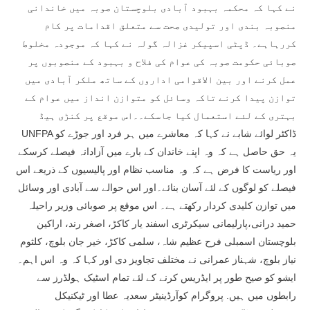
نے کہا کہ محکمہ بہبود آبادی بلوچستان صوبہ میں خاندانی
منصوبہ بندی اور تولیدی صحت سے متعلق اقدامات پر کام
کررہاہے۔ ڈپٹی اسپیکر غزالہ گولہ نے کہا کہ موجودہ مخلوط
صوبائی حکومت صوبہ کی عوام کی فلاح و بہبود کے منصوبوں پر
عمل کرنے اور بین الاقوامی اداروں کے ساتھ ملکر آبادی میں
توازن پیدا کرنے تاکہ وسائل کو متوازن انداز میں عوام کے
بہتری کے لئے استعمال کیا جاسکے۔۔اس موقع پر کنڑی ہیڈ
UNFPA ڈاکٹر لوائے شابے نے کہا کہ معاشرے میں ہر فرد اور جوڑے کو
یہ حق حاصل ہے کہ وہ اپنے خاندان کے بارے میں آزادانہ فیصلے کرسکے
اور ریاست کا فرض ہے کہ وہ مناسب نظام اور پالیسیوں کے ذریعے اس
فیصلے کو لوگوں کے لئے آسان بنائے۔اور اس حوالے سے آبادی اور وسائل
میں توازن کلیدی کردار رکھتے ہے۔ اس موقع پر صوبائی وزیر راحیلہ
حمید درانی،پارلیمانی سیکرٹری اسفند یار کاکڑ، اصغر رند، اراکین
بلوچستان اسمبلی فرح عظیم شاہ، سلمی کاکڑ، خیر جان بلوچ، کلثوم
نیاز بلوچ، شہناز عمرانی نے مختلف تجاویز دی اور کہا کہ وہ اس اہم۔
ایشو کو صیح طور پر ایڈریس کرنے کے لئے تمام اسٹیک ہولڈرز سے
رابطوں میں ہیں. پروگرام کوآرڈینیٹر سعدیہ عطا اور ٹیکنیکل