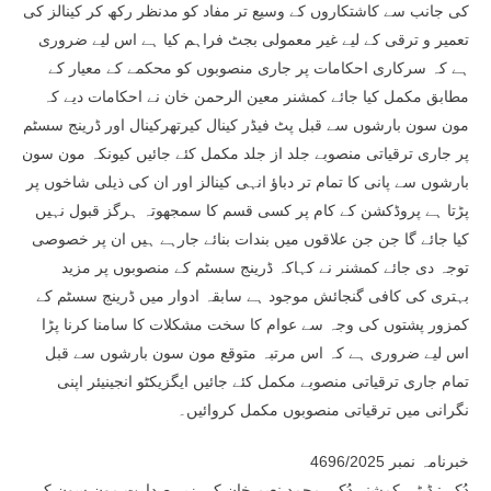
کی جانب سے کاشتکاروں کے وسیع تر مفاد کو مدنظر رکھ کر کینالز کی
تعمیر و ترقی کے لیے غیر معمولی بجٹ فراہم کیا ہے اس لیے ضروری
ہے کہ سرکاری احکامات پر جاری منصوبوں کو محکمے کے معیار کے
مطابق مکمل کیا جائے کمشنر معین الرحمن خان نے احکامات دیے کہ
مون سون بارشوں سے قبل پٹ فیڈر کینال کیرتھرکینال اور ڈرینج سسٹم
پر جاری ترقیاتی منصوبے جلد از جلد مکمل کئے جائیں کیونکہ مون سون
بارشوں سے پانی کا تمام تر دباؤ انہی کینالز اور ان کی ذیلی شاخوں پر
پڑتا ہے پروڈکشن کے کام پر کسی قسم کا سمجھوتہ ہرگز قبول نہیں
کیا جائے گا جن جن علاقوں میں بندات بنائے جارہے ہیں ان پر خصوصی
توجہ دی جائے کمشنر نے کہاکہ ڈرینج سسٹم کے منصوبوں پر مزید
بہتری کی کافی گنجائش موجود ہے سابقہ ادوار میں ڈرینج سسٹم کے
کمزور پشتوں کی وجہ سے عوام کا سخت مشکلات کا سامنا کرنا پڑا
اس لیے ضروری ہے کہ اس مرتبہ متوقع مون سون بارشوں سے قبل
تمام جاری ترقیاتی منصوبے مکمل کئے جائیں ایگزیکٹو انجینیئر اپنی
نگرانی میں ترقیاتی منصوبوں مکمل کروائیں۔
خبرنامہ نمبر 4696/2025
دُکی: ڈپٹی کمشنر دُکی محمد نعیم خان کی زیر صدارت مون سون کی