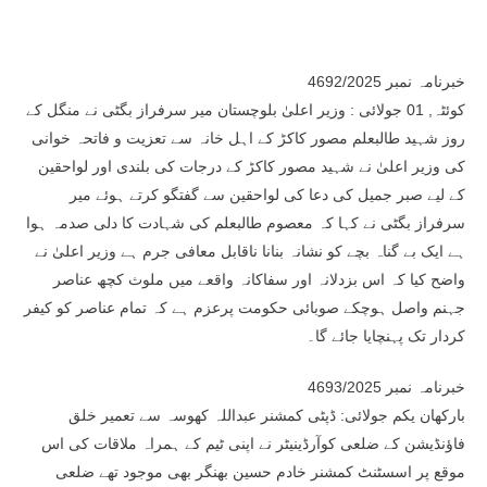
خبرنامہ نمبر 4692/2025
کوئٹہ, 01 جولائی : وزیر اعلیٰ بلوچستان میر سرفراز بگٹی نے منگل کے
روز شہید طالبعلم مصور کاکڑ کے اہل خانہ سے تعزیت و فاتحہ خوانی
کی وزیر اعلیٰ نے شہید مصور کاکڑ کے درجات کی بلندی اور لواحقین
کے لیے صبر جمیل کی دعا کی لواحقین سے گفتگو کرتے ہوئے میر
سرفراز بگٹی نے کہا کہ معصوم طالبعلم کی شہادت کا دلی صدمہ ہوا
ہے ایک بے گناہ بچے کو نشانہ بنانا ناقابل معافی جرم ہے وزیر اعلیٰ نے
واضح کیا کہ اس بزدلانہ اور سفاکانہ واقعے میں ملوث کچھ عناصر
جہنم واصل ہوچکے صوبائی حکومت پرعزم ہے کہ تمام عناصر کو کیفر
کردار تک پہنچایا جائے گا۔
خبرنامہ نمبر 4693/2025
بارکھان یکم جولائی: ڈپٹی کمشنر عبداللہ کھوسہ سے تعمیر خلق
فاؤنڈیشن کے ضلعی کوآرڈینیٹر نے اپنی ٹیم کے ہمراہ ملاقات کی اس
موقع پر اسسٹنٹ کمشنر خادم حسین بھنگر بھی موجود تھے ضلعی