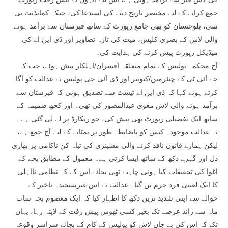
جمع کرانے کے لیے مختصر تاریخ دینے کی استدعا کی، جبکہ کمانڈنٹ بی
سی، بلوچستان کو بھی جامع رپورٹ کے ساتھ قبرستان سے برآمد ہونے
والی لاش کے بصری کلپس، میت کی تازہ تصاویر اور ڈی این اے کی
میڈیکل رپورٹ پیش کرنے کی ہدایت کی۔
آج محکمہ پولیس کے تمام متعلقہ افسران/اہلکار پیش ہوئے، جب کہ
جے آئی ٹی کے چیئرمین/کنوینر اور ڈی آئی جی پولیس نے عدالت کو آگاہ
کرتے ہوئے کہا کہ ڈی این اے ٹیسٹ سے تصدیق ہوئی کہ قبرستان سے
برآمد ہونے والی لاش مغوی عبدالمصور کی تھی۔ اور کچھ ضمیمہ کے
ساتھ ایک تفصیلی رپورٹ بھی پیش کی، جو ریکارڈ پر لے لی گئی ہے۔
یہ عدالت موجودہ کیس کو باضابطہ طور پر نمٹانے کے لیے آج جمع ہے،
لیکن ہمارے قانون نافذ کرنے والی مشینری کی تباہ کن ناکامی پر بھاری
دل اور گہرے دکھ کے ساتھ ایسا کرتی ہے۔ معمول کے مطابق بچے کے
اغوا کی تحقیقات کیا ہونی چاہیے تھی بجائے اس کے کہ نظامی نااہلی
کا ایک لعنتی فرد جرم بن گیا۔ عدالت نے اس غیرسنجیدہ تاخیر کے
حوالے سے اپنی شدید ترین دکھ کا اظہار کیا کہ ایک معصوم بچہ سات
ماہ سے زائد عرصے تک بغیر کسی ٹھوس پیش رفت کے لاپتہ رہا، یہاں
تک کہ اس کی بے جان لاش کو پولیس کے کام کے بجائے سراسر وقوعہ