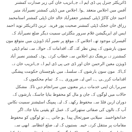
ڈائریکٹر جنرل پی ڈی ایم اے جہانزیب خان کی زیر صدارت کمشنر
آفس میں اجلاس منعقد ہوا۔اجلاس میں ڈپٹی کمشنر نصیرآباد منیر
احمد خان کاکڑ ڈپٹی کمشنر جعفرآباد خالد خان ڈپٹی کمشنر استامحمد
رزاق خان خجک ڈپٹی کمشنر صحبت پور فریدہ ترین ڈائریکٹر نوید احمد
ایس ای ایریگیشن غلام سرور بنگلزئی سمیت دیگر ضلع نصیرآباد کے
آفیسران موجود تھے اجلاس کے موقع پر نصیر آباد ڈویژن میں متوقع مون
سون بارشوں کے پیش نظر کئے گئے اقدامات کے حوالے سے تمام ڈپٹی
کمشنرز نے بریفنگ دی اجلاس سے خطاب کرتے ہوئے کمشنر نصیر آباد
ڈویژن معین الرحمن خان اور ڈی جی پی ڈی ایم اے جہانزیب خان نے
کہاکہ مون سون بارشوں کے سلسلے میں بلوچستان حکومت پیشگی
اقدامات کررہی ہے اس لیے ضروری ہے کہ تمام محکموں کے
سربراہان اپنی خدمات بہتر معنوں میں سرانجام دیں تاکہ مشکل
حالات میں لوگوں کے جان و مال کو محفوظ بنایا جاسکے بارشوں کے
دوران اربن فلڈ سے محفوظ رکھنے کے لیے پمپنگ اسٹیشنز سمیت نکاس
آب کے نالوں کی صفائی ستھرائی کے عمل کو یقینی بنایا جائے اگر
خدانخواخستہ سیلابی صورتحال پیدا ہو جاتی ہے تو لوگوں کو محفوظ
مقامات پر منتقل کرنے خیمہ بستیوں کے لیے ضلع انتظامیہ ابھی سے