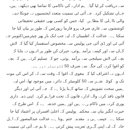
سے دریافت کر لیا گیا۔ ہم ادارے کی ناکامی کا تماشا بھی دیکھتے ہیں،
جہاں تشکیل کردہ جے آئی ٹی سمیت متعدد ایجنسیوں نے چونکا دینے
والی نااہلی کا مظاہرہ کیا، جس کو کسی بھی حقیقی تحقیقاتی
کوششوں سے عاری صرف پرو فارما رپورٹس کے طور پر بیان کیا جا
سکتا ہے۔ عدالت کے اطمینان کے لیے جب ایک بار پھر چیئرمین/کنوینر جے
آئی ٹی اور ڈی آئی جی پولیس سے مخصوص استفسار کیا گیا کہ لاش
کہاں سے اور کیسے برآمد ہوئی، حیران کن طور پر انہوں نے بتایا کہ
بچے کی لاش سپلنجی سے برآمد ہوئی، جو کہ تسلیم کرتے ہیں کہ بچے
کو اغوا کرنے کی جگہ سے صرف 50 کلومیٹر دور ہے۔
انہوں نے اعتراف کیا کہ مغوی کے اغوا کے وقت سے لے کر اس کی موت
تک وہ کوئٹہ شہر سے 50 کلومیٹر کے دائرے میں موجود تھا، اس لیے
ہمیں سخت تشویش کے ساتھ کہنا پڑتا ہے کہ جے آئی ٹی اور دیگر
قانون نافذ کرنے والے ادارے قانون کے تحت فراہم کردہ اپنی ذمہ داری
پوری کرنے میں ناکام رہے ہیں اور ہمیں خدشہ ہے کہ اس طرح کے
حیرت انگیز بیان سے محکمہ پولیس کے اعلیٰ افسران پر اعتماد کیا جا
سکتا ہے۔ جیسے ہی یہ مقدمہ ختم ہوتا ہے، عدالت عبدالمصور کے اہل
خانہ کے لیے اپنی گہری تعزیت پیش کرتی ہے۔ تاہم جے آئی ٹی سمیت