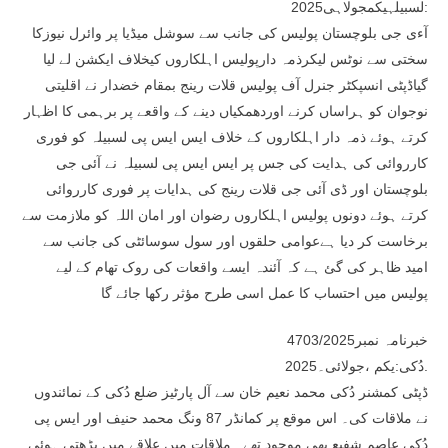
لسبیلہیکمجولاہی2025:
آءی جی بلوچستان پولیس کی جانب سے سوشل میڈیا پر وائرل نیوزکا
سختی سے نوٹس لیکرذمہ دارپولیس اہلکاروں کیخلاف ایکشن لے لیا
گیاڈپٹی انسپکٹر جنرل آف پولیس قلات رینج بمقام خضدار نے اقلیتی
نوجوان کو ہراساں کرنے اوردھمکیاں دینے کے واقعے پر برہمی کا اظہار
کرتے ہوئے ذمہ دار اہلکاروں کے خلاف ایس ایس پی لسبیلہ کو فوری
کارروائی کی ہدایت کی جس پر ایس ایس پی لسبیلہ نے آئی جی
بلوچستان اور ڈی آئی جی قلات رینج کی ہدایات پر فوری کارروائی
کرتے ہوئے دونوں پولیس اہلکاروں رضوان اور امان اللہ کو ملازمت سے
برخاست کر دیا ہےعوامی حلقوں اور سول سوسائٹی کی جانب سے
امید ظاہر کی گئ ہے کہ آئندہ ایسے واقعات کی روک تھام کے لیے
پولیس میں احتساب کا عمل اسی طرح مؤثر رکھا جائے گا
خبرنامہ نمبر4703/2025
دُکی:یکم ،جولائی۔2025.
ڈپٹی کمشنر دُکی محمد نعیم خان سے آل پارٹیز ضلع دُکی کے نمائندوں
نے ملاقات کی۔ اس موقع پر کمانڈر 87 ونگ محمد حنیف اور ایس پی
دُکی عاصم شفیع بھی موجود تھے۔ ملاقات میں علاقے میں بڑھتی ہوئی