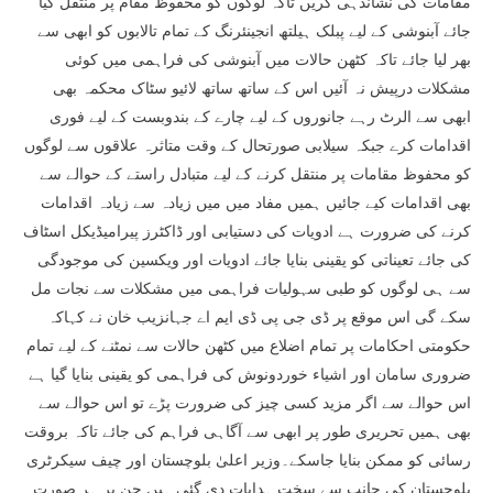
مقامات کی نشاندہی کریں تاکہ لوگوں کو محفوظ مقام پر منتقل کیا
جائے آبنوشی کے لیے پبلک ہیلتھ انجینئرنگ کے تمام تالابوں کو ابھی سے
بھر لیا جائے تاکہ کٹھن حالات میں آبنوشی کی فراہمی میں کوئی
مشکلات درپیش نہ آئیں اس کے ساتھ ساتھ لائیو سٹاک محکمہ بھی
ابھی سے الرٹ رہے جانوروں کے لیے چارے کے بندوبست کے لیے فوری
اقدامات کرے جبکہ سیلابی صورتحال کے وقت متاثرہ علاقوں سے لوگوں
کو محفوظ مقامات پر منتقل کرنے کے لیے متبادل راستے کے حوالے سے
بھی اقدامات کیے جائیں ہمیں مفاد میں میں زیادہ سے زیادہ اقدامات
کرنے کی ضرورت ہے ادویات کی دستیابی اور ڈاکٹرز پیرامیڈیکل اسٹاف
کی جائے تعیناتی کو یقینی بنایا جائے ادویات اور ویکسین کی موجودگی
سے ہی لوگوں کو طبی سہولیات فراہمی میں مشکلات سے نجات مل
سکے گی اس موقع پر ڈی جی پی ڈی ایم اے جہانزیب خان نے کہاکہ
حکومتی احکامات پر تمام اضلاع میں کٹھن حالات سے نمٹنے کے لیے تمام
ضروری سامان اور اشیاء خوردونوش کی فراہمی کو یقینی بنایا گیا ہے
اس حوالے سے اگر مزید کسی چیز کی ضرورت پڑے تو اس حوالے سے
بھی ہمیں تحریری طور پر ابھی سے آگاہی فراہم کی جائے تاکہ بروقت
رسائی کو ممکن بنایا جاسکے۔وزیر اعلیٰ بلوچستان اور چیف سیکرٹری
بلوچستان کی جانب سے سخت ہدایات دی گئی ہیں جن پر ہر صورت