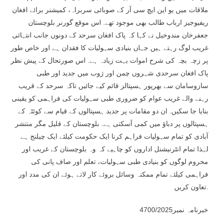
ملاقات میں یو این ایچ سی آر کے صوبائی سربراہ، کمیشنر برائے افغان
ریفیوجیز ارباب طالب بھی موجود تھے. اس موقع گورنر بلوچستان
جعفرخان مندوخیل نے کہا کہ پاک افغان سرحد کے دونوں جانب انتہائی
غریب لوگ رہتے ہیں جہاں بنیادی سہولیات کا فقدان ہے اور خاص طور
پر زچہ بچہ کی شرح اموات بہت زیادہ ہے. اس صورتحال کے پیش نظر
پاک افغان سرحدی شہروں چمن اور ژوب میں جدید اور طبی
سازوسامان سے بھرپور ہسپتالز قائم کیے جائیں تاکہ سرحد کے قریب
رہنے والے غریب عوام کو ضروری طبی سہولیات کی فراہمی کو یقینی
بنایا جا سکیں. ان دو مقامات پر جدید ہسپتالوں کے قیام سے کوئٹہ کے
ہسپتالوں پر دباؤ میں کمی آسکتی ہے. بلوچستان کے قلیل مگر منتشر
آبادی کو تمام سہولیات فراہم کرنا ایک حکومت کیلئے ایک چیلنج ہے
لہٰذا تمام انٹرنیشنل اداروں کو چاہیے کہ وہ بلوچستان کے غریب اور
محروم لوگوں کو بنیادی طبی سہولیات، تعلم اور صاف پانی کی
فراہمی کیلئے تمام ممکنہ وسائل بروئے کار لاتے ہوئے ان کی مدد اور
تعاون کریں.
خبرنامہ نمبر4700/2025