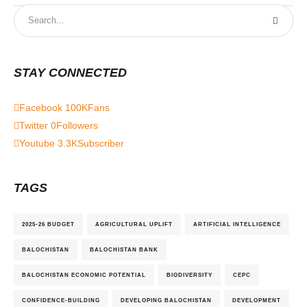
STAY CONNECTED
Facebook
100K
Fans
Twitter
0
Followers
Youtube
3.3K
Subscriber
TAGS
2025-26 BUDGET
AGRICULTURAL UPLIFT
ARTIFICIAL INTELLIGENCE
BALOCHISTAN
BALOCHISTAN BANK
BALOCHISTAN ECONOMIC POTENTIAL
BIODIVERSITY
CEPC
CONFIDENCE-BUILDING
DEVELOPING BALOCHISTAN
DEVELOPMENT