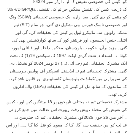
کو، کیس کی خصوصی تفتیش کے لیے، آرڈر نمبر 84324-
30/R/DIGP/Qta کے ذریعے، کیس کی تفتیش سنگین جرائم کی تفتیشی
ونگ (SCIW) کو منتقل کر دی گئی۔ بعد ازاں، ایک خصوصی تحقیقاتی
ٹیم (SIT) اور خصوصی ٹاسک فورس بھی تشکیل دی گئی، جو تمام
ممکنہ زاویوں سے مائیکرو لیول پر کیس کی تحقیقات کرے گی اور
انٹیلی جنس ایجنسیوں اور فرنٹیئر کور کے ساتھ کوآرڈینیشن بھی کی
گئی۔ مزید برآں، حکومت بلوچستان، محکمہ داخلہ اور قبائلی امور،
کوئٹہ نے انسداد دہشت گردی ایکٹ 1997 کے سیکشن 19(1) کے تحت
ایک مشترکہ تحقیقاتی ٹیم (جے آئی ٹی) 27 نومبر 2024 کو تشکیل دی
گئی۔ مشترکہ تحقیقاتی ٹیم نے ایڈیشنل انسپکٹر آف پولیس بلوچستان
کی سربراہی میں/کمانڈنٹ بلوچستان کانسٹیبلری اور قانون نافذ کرنے
والے اداروں (LEAs) کے نمائندوں کے ساتھ مل کر کیس کی تحقیقات
کرنی تھی۔
مشترکہ تحقیقاتی ٹیم نے مختلف تاریخوں پر 18 میٹنگیں کیں اور ، کیس
کی تفتیش کی مختلف پیش رفت رپورٹ اس عدالت میں جمع کروائی
۔ آخر میں 26 جون 2025کو، مشترکہ تحقیقاتی ٹیم کے چیئرمین نے
عدالت کو اس حقیقت سے آگاہ کیا کہ مغوی کو قتل کیا گیا ہے۔ اور اس
کی لاش قبر سے برآمد ہوئی ہے، اس لیے انہوں نے پیش رفت رپورٹ