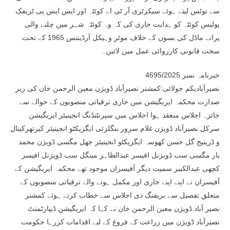
سے نوٹس لیتے ہوئے سیکرٹری آر ٹی اے کوئٹہ اور ایس ایس پی ٹریفک
پولیس کوئٹہ کو ہدایت جاری کی کہ وہ کوئٹہ شہر میں چلنے والی
پرانے ماڈل کی بسوں کے خلاف موٹر وہیکل آرڈیننس 1965 کے تحت
سخت قانونی کارروائی عمل میں لائیں۔
خبرنامہ نمبر 4695/2025
نصیرآبادیکم جولائی:کمشنر نصیرآباد ڈویژن معین الرحمن خان کی زیر
صدارت محکمہ ایریگیشن میں جاری ترقیاتی منصوبوں کے حوالے سے
جائزہ اجلاس منعقد ہوا اجلاس میں سپرنٹنڈنگ انجینیئر ایریگیشن
سرکل نصیرآباد ڈویژن غلام سرور بنگلزئی ایگزیکٹو انجینیئر کیرتھرکینال
و ڈرینیج گل حسن کھوسہ ایگزیکٹو انجینیئر جھل مگسی ڈویژن محمد
یار مگسی سب ڈویژنل افیسر عبدالظاہر مینگل سب ڈویژنل افیسر
کچھی عبدالکبیر سمیت دیگر آفیسران موجود تھے محکمہ ایریگیشن کے
آفیسران نے اپنے اپنے جاری اور مکمل ہونے والے ترقیاتی منصوبوں کے
متعلق تفصیل سے بریفنگ دی اجلاس سے خطاب کرتے ہوئے کمشنر
نصیر آباد ڈویژن معین الرحمن خان نے کہا کہ ایریگیشن ڈیپارٹمنٹ
نصیرآباد ڈویژن میں زراعت کے فروغ کے لیے اقدامات کررہا حکومت