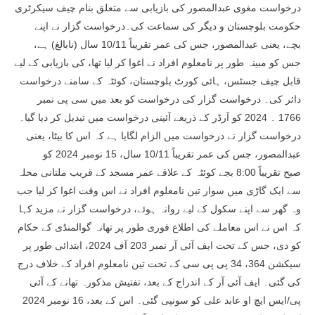
درخواست مغوی عبدالمصور کی بازیابی سے متعلق بنام چیف سیکرٹری
حکومت بلوچستان و دیگر کی سماعت کی۔درخواست گزار نے اپنے
بچے، یعنی عبدالمصور، جس کی عمر تقریباً 10/11 سال (نابالغ) ہے،
جس کو مبینہ طور پر نامعلوم افراد نے اغوا کر لیا تھا، کی بازیابی کے لیے
قابل چیف جسٹس، ہائی کورٹ بلوچستان، کوئٹہ کے سامنے درخواست
دائر کی۔ درخواست گزار کی درخواست کو بعد میں سی پی نمبر
1766 ۔ 2024 کو آرڈر کے ذریعے آئینی درخواست میں تبدیل کر دیا گیا۔
درخواست گزار نے درخواست میں الزام لگایا ہے کہ اس کا بیٹا، یعنی
عبدالمصور، جس کی عمر تقریباً 10/11 سال، 15 نومبر 2024 کو
صبح تقریباً 8:00 بجے کوئٹہ کے علاقے عمر مسجد کے قریب ملتانی محلہ
سے ایک گاڑی میں سوار تین نامعلوم افراد نے اس وقت اغوا کر لیا جب
وہ گھر سے اپنے سکول کے لیے روانہ ہوئے، درخواست گزار نے مزید کہا
کہ اس نے اس معاملے کی اطلاع فوری طور پر تھانہ گوالمنڈی کے حکام
کو دی، جس کے تحت ایف آئی آر نمبر 203 آف 2024، ابتدائی طور پر
سیکشن 364، 34 پی پی سی کے تحت تین نامعلوم افراد کے خلاف درج
کی گئی۔ ایف آئی آر کے اندراج کے بعد، تفتیش مذکورہ تھانے کے آئی
پی/ایس ایچ او عابد علی کو سونپی گئی۔ اس کے بعد، 16 نومبر 2024