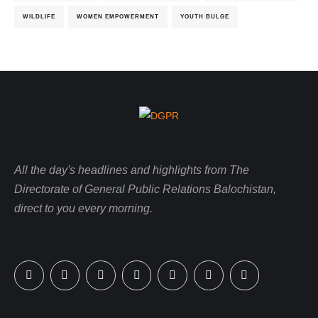
WILDLIFE
WOMEN EMPOWERMENT
YOUTH BULGE
All the day's headlines and highlights from The
Directorate of General Public Relations Balochistan,
direct to you every morning.