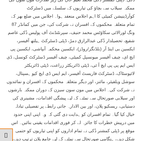
ممکنہ سیلاب سے بچاؤ کی تیاریوں کے سلسلے میں ڈسٹرکٹ
کوآرڈینیشن کمیٹی کا اہم اجلاس منعقد ہوا۔ اجلاس میں ضلع بھر کے
تمام متعلقہ محکموں کے افسران نے شرکت کی، جن میں کمانڈر 87
ونگ لورالائی سکاؤٹس محمد حنیف، سپرنٹنڈنٹ آف پولیس دُکی عاصم
شفیع، تحصیلدار دُکی عبدالرازق دمڑ، ڈپٹی ڈسٹرکٹ ہیلتھ آفیسر،
ایکسین بی اینڈ آر (بلڈنگز/روڈز)، ایکسین محکمہ آبپاشی، ایکسین پی
ایچ ای، چیف آفیسر میونسپل کمیٹی، چیف آفیسر ڈسٹرکٹ کونسل، ڈی
ایس ایم پی پی ایچ آ ئی، ڈپٹی ڈائریکٹر زراعت، ڈپٹی ڈائریکٹر
لائیوسٹاک، ڈسٹرکٹ فاریسٹ آفیسر، ایم ایس ڈی ایچ کیو ہسپتال،
سوشل ویلفیئر، مائنز، اور دیگر متعلقہ محکموں کے افسران و نمائندوں
نے شرکت کی۔ اجلاس میں مون سون سیزن کے دوران ممکنہ بارشوں
اور سیلابی صورتحال سے نمٹنے کے لیے پیشگی اقدامات، مشینری کی
دستیابی، ریسکیو پلان، اور بین الادارہ جاتی رابطے پر تفصیلی تبادلہ
خیال کیا گیا۔ تمام افسران کو ہدایت دی گئی کہ وہ اپنی اپنی حدود
میں درپیش خطرات کا جائزہ لے کر فوری اقدامات یقینی بنائیں۔ اس
موقع پر ڈپٹی کمشنر دُکی نے تمام اداروں کو اپنی تیاریوں کو حتمی
شکل دینے، ہنگامی صورتحال سے نمٹنے کے لیے جامع پلان ترتیب دینے،