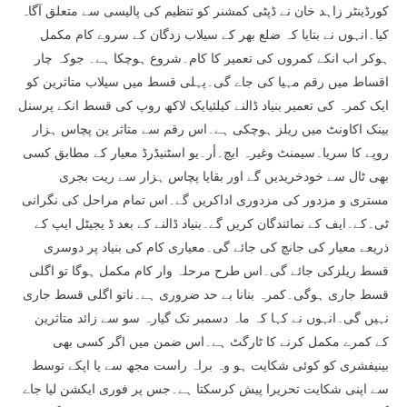
کورڈینٹر زاہد خان نے ڈپٹی کمشنر کو تنظیم کی پالیسی سے متعلق آگاہ
کیا۔انہوں نے بتایا کہ ضلع بھر کے سیلاب زدگان کے سروے کام مکمل
ہوکر اب انکے کمروں کی تعمیر کا کام۔شروع ہوچکا ہے۔ جوکہ چار
اقساط میں رقم مہیا کی جاے گی۔پہلی قسط میں سیلاب متاثرین کو
ایک کمرہ کی تعمیر بنیاد ڈالنے کیلئیایک لاکھ روپ کی قسط انکے پرسنل
بینک اکاونٹ میں ریلز ہوچکی ہے۔اس رقم سے متاثر ین پچاس ہزار
روپے کا سریا۔سیمنٹ وغیرہ ایچ۔أر۔یو اسٹنیڈرڈ معیار کے مطابق کسی
بھی ٹال سے خودخریدیں گے اور بقایا پچاس ہزار سے ریت بجری
مستری و مزدور کی مزدوری اداکریں گے۔اس تمام مراحل کی نگرانی
ٹی۔کے۔ایف کے نمائندگان کریں گے۔بنیاد ڈالنے کے بعد ڈ یجیٹل ایپ کے
ذریعے معیار کی جانچ کی جائے گی۔معیاری کام کی بنیاد پر دوسری
قسط ریلزکی جائے گی۔اس طرح مرحلہ وار کام مکمل ہوگا تو اگلی
قسط جاری ہوگی۔کمرہ بنانا بے حد ضروری ہے۔ناتو اگلی قسط جاری
نہیں گی۔انہوں نے کہا کہ ماہ دسمبر تک گیارہ سو سے زائد متاثرین
کے کمرے مکمل کرنے کا ٹارگٹ ہے۔اس ضمن میں اگر کسی بھی
بینیفشری کو کوئی شکایت ہو وہ براہ راست مجھ سے یا اپکے توسط
سے اپنی شکایت تحریرا پیش کرسکتا ہے۔جس پر فوری ایکشن لیا جاے