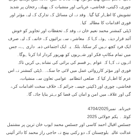
چوری، ڈکیتی، فحاشی، عریانی اور منشیات کے پھیلتے رجحان پر شدید
تشویش کا اظہار کیا گیا۔ وفد نے ان مسائل کے تدارک کے لیے مؤثر اور
فوری اقدامات کا مطالبہ کیا۔
ڈپٹی کمشنر محمد نعیم خان نے وفد کے تحفظات اور تجاویز کو خوش
آئند قرار دیتے ہوئے کہا کہ معاشرے سے برائیوں کے خاتمے کے لیے صرف
ایک فرد کچھ نہیں کر سکتا، بلکہ یہ ایک اجتماعی ذمہ داری ہے، جس
میں تمام مکاتبِ فکر اور شہریوں کو بھرپور کردار ادا کرنا ہوگا۔
انہوں نے کہا کہ عوام ہر قسم کی برائی کی نشاندہی کریں تاکہ
فوری اور مؤثر کارروائی عمل میں لائی جا سکے۔۔ڈپٹی کمشنر نے اس
عزم کا اظہار کیا کہ ضلعی انتظامیہ عوامی تعاون سے منشیات،
فحاشی، چوری اور ڈکیتی جیسے جرائم کے خلاف سخت اقدامات کرے
گی اور علاقے میں امن و امان کی فضا کو بہتر بنایا جائے گا۔
خبرنامہ نمبر4704/2025
کوئٹہ۔ یکم جولائی 2025
جسٹس اقبال احمد کاسی اور جسٹس محمد ایوب خان ترین پر مشتمل
عدالت عالیہ بلوچستان کے دو رکنی بینچ نے حاجی راز محمد کا دائر آئینی