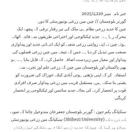
خبر نامہ نمبر 2025/4220
گورنر بلوچستان // چین میں زرعی یونیورسٹی کا دورہ
چین کا جدید زرعی نظام ہی ملک کی تیز رفتار ترقی کے پیچھے ایک
محرک رہا ہے۔ جدید ٹیکنالوجی اور اختراعی طریقوں سے فائدہ اٹھاتے
ہوئے چین نے اپنے روایتی زرعی شعبے کو ایک انتہائی جدید اور پیداواری
صنعت میں تبدیل کر دیا ہے جس کے نتیجے میں چین زرعی فصلوں کی
پیداوار اور معیار میں زبردست اضافہ حاصل کرنے کے قابل بنایا ہے. ہم
بھی پاکستان اور بلوچستان میں چین کے زرعی علم اور تجربے سے
استفادہ کر کے اپنی بڑھتی ہوئی آبادی کیلئے خوراک کی ضرورت کو
یقینی بنا سکتے ہیں. مستقبل قریب میں زرعی پیداوار صرف افرادی
قوت پر انحصار کرنے کی بجائے جدید سائنس اور ٹیکنالوجی پر انحصار
کریگی
سنکیانگ یکم جون
: گورنر بلوچستان جعفرخان مندوخیل چائنا کے صوبے
سنکیانگ میں زرعی یونیورسٹی (Shihezi University) کے دورے کے
موقع پر کہا کہ چین کا جدید زرعی نظام ہی ملک کی تیز رفتار