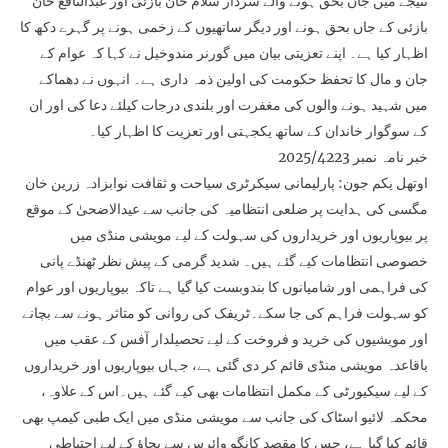
نتیجے میں جاں بحق ہونے والے سردار سلام خان بازئی اور عبدالنافع خان
بازئی کے جاں بحق ہونے اور دیگر ساتھیوں کے زخمی ہونے پر گہرے دکھ کا
اظہار کیا ہے۔ اپنے تعزیتی بیان میں گورنر مندوخیل نے کہا کہ عوام کے
جان و مال کا تحفظ حکومت کی اولین ذمہ داری ہے۔ انہوں نے دھماکے
میں شہید ہونے والوں کی مغفرت اور بلندی درجات کیلئے دعا کی اور ان
کے سوگوار خاندان کے ساتھ یکجہتی اور تعزیت کا اظہار کیا۔
خبر نامہ نمبر 2025/4223
اوتھل یکم جون: پارلیمانی سیکرٹری سیاحت و ثقافت نوابزادہ زرین خان
مگسی کی ہدایت پر ضلعی انتظامیہ کی جانب سے عیدالاضحیٰ کے موقع
پر بیوپاریوں اور خریداروں کی سہولت کے لیے مویشی منڈی میں
خصوصی انتظامات کیے گئے ہیں۔ شدید گرمی کے پیش نظر ٹھنڈے پانی
کی فراہمی اور شامیانوں کا بندوبست کیا گیا ہے تاکہ بیوپاریوں اور عوام
کو سہولت فراہم کی جا سکے۔ٹریفک کی روانی کو متاثر ہونے سے بچانے
اور مویشیوں کی خرید و فروخت کے لیے تحصیلدار آفس کے عقب میں
باقاعدہ مویشی منڈی قائم کر دی گئی ہے، جہاں بیوپاریوں اور خریداروں
کے لیے سیکیورٹی کے مکمل انتظامات بھی کیے گئے ہیں۔اس کے علاوہ،
محکمہ لائیو اسٹاک کی جانب سے مویشی منڈی میں ایک طبی کیمپ بھی
قائم کیا گیا ہے، جس کا مقصد کانگو وائرس سے بچاؤ کے لیے احتیاطی