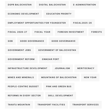
DGPR BALOCHISTAN
DIGITAL BALOCHISTAN
E-ADMINISTRATION
ECONOMIC DEVELOPMENT
EDUCATION PRIORITY
EMPLOYMENT OPPORTUNITIES FOR YOUNGESTER
FISCAL2025-26
FISCAL 2026-27
FISCAL YEAR
FOREIGN INVESTMENT
FORESTS
GOB
GOOD GOVERNANCE
GOOD GOVERNANVE
GOVERNMENT JOBS
GOVERNMENT OF BALOCHISTAN
GOVERNMENT REFORM
GWADAR PORT
INFRASTRUCTURE DEVELOPMENT
JOURNALISM
MERITOCRACY
MINES AND MINERALS
MOUNTAINS OF BALOCHISTAN
NEW YEAR
PEOPLE-CENTRIC BUDGET
PINK AND GREEN BUS
REFORMS IN EVERY SECTOR
SKILL DEVELOPMENT
TAKATU MOUNTAIN
TRANSPORT FACILITIES
TRANSPORT SERVICES