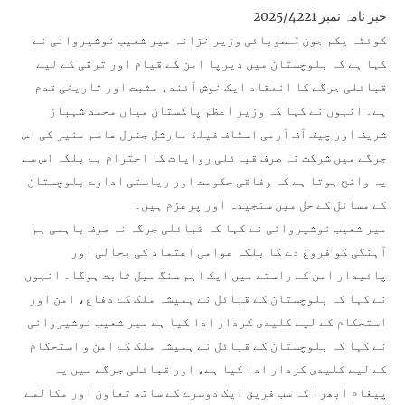
خبر نامہ نمبر 2025/4221
کوئٹہ یکم جون :ـصوبائی وزیر خزانہ میر شعیب نوشیروانی نے
کہا ہے کہ بلوچستان میں دیرپا امن کے قیام اور ترقی کے لیے
قبائلی جرگے کا انعقاد ایک خوش آئند، مثبت اور تاریخی قدم
ہے۔ انہوں نے کہا کہ وزیر اعظم پاکستان میاں محمد شہباز
شریف اور چیف آف آرمی اسٹاف فیلڈ مارشل جنرل عاصم منیر کی اس
جرگے میں شرکت نہ صرف قبائلی روایات کا احترام ہے بلکہ اس سے
یہ واضح ہوتا ہے کہ وفاقی حکومت اور ریاستی ادارے بلوچستان
کے مسائل کے حل میں سنجیدہ اور پرعزم ہیں۔
میر شعیب نوشیروانی نے کہا کہ قبائلی جرگہ نہ صرف باہمی ہم
آہنگی کو فروغ دے گا بلکہ عوامی اعتماد کی بحالی اور
پائیدار امن کے راستے میں ایک اہم سنگ میل ثابت ہوگا۔ انہوں
نے کہا کہ بلوچستان کے قبائل نے ہمیشہ ملک کے دفاع، امن اور
استحکام کے لیے کلیدی کردار ادا کیا ہے میر شعیب نوشیروانی
نے کہا کہ بلوچستان کے قبائل نے ہمیشہ ملک کے امن و استحکام
کے لیے کلیدی کردار ادا کیا ہے، اور قبائلی جرگے میں یہ
پیغام ابھرا کہ سب فریق ایک دوسرے کے ساتھ تعاون اور مکالمے