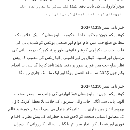
موثر کارواٸی کی بابت دفعہ 144 لگانے کی بابت وزات داخلہ
بلوچستان کو مراسلہ ارسال کر دیا گیا ہے۔
خبر نامہ نمبر 2025/4218
کوئٹہ یکم جون: محکمہ داخلہ حکومت بلوچستان کے ایک اعلامیے کے
مطابق ضلع حب میں عام عوام اور صنعتی یونٹس کو شدید پانی کی
قلت، حب سے کراچی کو غیر قانونی طور پر ٹینکرز کے ذریعے پانی کی
ترسیل اور لسبیلہ کینال پر غیر قانونی ہائیڈرنٹس کی تنصیب کے پیش
نظر ضلع حب میں فوری طور پر دفعہ 144 نافذ کردیا گیا ہے۔ یہ اقدام
یکم جون 2025 سے نافذ العمل ہوگا اور ایک ماہ تک جاری رہے گا۔
خبر نامہ نمبر 2025/4219
کوئٹہ یکم۔جون:_بلوچستان فوڈ اتھارٹی کی جانب سے مضر صحت،
آلودہ پانی سے اگائی جانے والی سبزیوں کے خلاف بلا تعطل کریک ڈاؤن
بھرپور انداز میں جاری ہے۔ ڈائریکٹر جنرل بی ایف اے وقار خورشید عالم
کے مطابق انسانی صحت کو لاحق شدید خطرات کے پیش نظر یہ اقدام
فوری اور فیصلہ کن انداز میں اٹھایا گیا ہے۔حالیہ کارروائی کے دوران