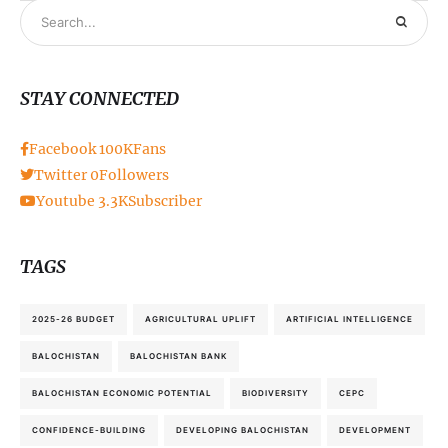
STAY CONNECTED
Facebook
100K
Fans
Twitter
0
Followers
Youtube
3.3K
Subscriber
TAGS
2025-26 BUDGET
AGRICULTURAL UPLIFT
ARTIFICIAL INTELLIGENCE
BALOCHISTAN
BALOCHISTAN BANK
BALOCHISTAN ECONOMIC POTENTIAL
BIODIVERSITY
CEPC
CONFIDENCE-BUILDING
DEVELOPING BALOCHISTAN
DEVELOPMENT