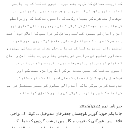
کے ذریعے مسائل کا حل چاہتے ہیں۔ انہوں نے کہا کہ یہ باہمی
اعتماد اور یکجہتی کا مظہر ہے، جو صوبے میں ایک پرامن اور
خوشحال معاشرے کی بنیاد رکھے گا۔انہوں نے کہا کہ وزیراعظم
کی جانب سے بلوچستان کی ترقی کے لیے بھرپور مالی تعاون اور
امن و امان کی بہتری کے لیے وسائل کی فراہمی کا اعلان خوش آئند
ہے، جس کا صوبے کے عوام دل سے خیر مقدم کرتے ہیں۔ میر شعیب
نوشیروانی نے مزید کہا کہ صوبائی حکومت نہ صرف معاشی بہتری،
صحت اور تعلیم کی فراہمی کو یقینی بنا رہی ہے بلکہ امن و امان
کے قیام کو بھی اپنی ترجیحات میں سرفہرست رکھے ہوئے ہے۔
انہوں نے کہا کہ ہمیں متحد ہو کر ایک پرامن، مستحکم اور
خوشحال بلوچستان کے خواب کو حقیقت بنانے کے لیے مشترکہ
جدوجہد کرنی ہوگی تاکہ آنے والی نسلوں کو بہتر مستقبل فراہم
کیا جا سکےاور پائیدار ترقی کی راہ پر گامزن کیا جائے ۔
خبر نامہ نمبر 2025/4222
چائنا یکم جون: گورنر بلوچستان جعفرخان مندوخیل نے کوئٹہ کے نواحی
علاقے سرہ غورگئی کے قریب منگلہ میں دہشت گردوں کے حملے کے