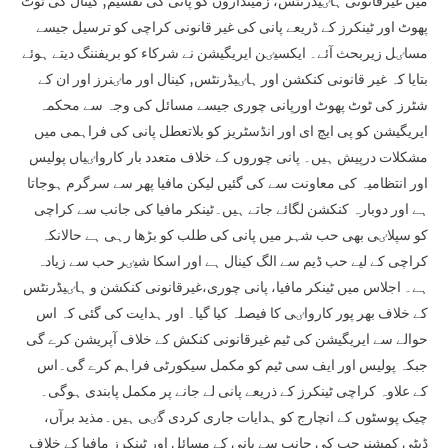
میں غیرقانونی ہاٸیڈرنٹس، زمینداروں کو پانی کی تقسیم, کینال کی ٹوٹ
پھوٹ اور ٹینکرز کے ڈریعے پانی کی غیر قانونی کراچی کو ترسیل جیسے
مساٸل زیربحث آئے۔ ایکسیٸن ایریگیشن نے شرکاء کو بریفننگ دیتے ہوئے
بتایا کہ غیر قانونی کنکشن اور ہاٸیڈرنٹس, کینال اور ماٸنرز اور ان کے
شٹرز کی ٹوٹ پھوٹ اورپانی چوری جیسے مسائل کی وجہ سے محکمہ
ایریگیشن کو پی ایچ ای اور انڈسٹریز کو بلاتعطل پانی کی فراہمی میں
مشکلات درپیش ہیں۔ پانی چوروں کے خلاف متعدد بار کارواٸیاں پولیس
اور انتظامیہ کی معاونت سے کی گئیں لیکن مافیا پھر سے سرگرم ہوجاتا
ہے اور دوبارہ کنکشن لگائے جاتے ہیں۔ٹینکر مافیا کی جانب سے کراچی
کو سپلاٸی بھی حب شہر میں پانی کی طلب کو بڑھا رہی ہے حالانکہ
کراچی کے لیے حب ڈیم سے الگ کینال ہے اور اسکا شیٸر حب سے زیادہ
ہے۔ اجلاس میں ٹینکر مافیا، پانی چوری،غیرقانونی کنکشن و ہاٸیڈرنٹس
کے خلاف بھر پور کارواٸی کا فیصلہ کیا گیا۔ اور ہدایت کی گئی کہ اس
حوالے سے ایریگیشن کی ٹیم غیرقانونی کنکش کے خلاف آپریشن کرے گی
جبکہ پولیس اور ایف سی ٹیم کو مکمل سیکورٹی فراہم کرے گی۔اس
کے علاوہ کراچی ٹینکرز کے ذریعے پانی لے جانے پر مکمل پابندی ہوگی۔
چیک پوسٹوں کے انچارج کو ہدایات جاری کردی گٸی ہیں۔مذید برآں،
ڈپٹی کمشنرحب کی جانب سے پانی کے مسائل اور ٹینکرز مافیا کے خلاف