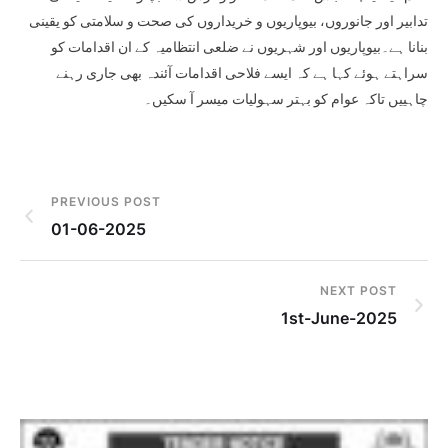
تدابیر اور جانوروں، بیوپاریوں و خریداروں کی صحت و سلامتی کو یقینی
بنانا ہے۔بیوپاریوں اور شہریوں نے ضلعی انتظامیہ کے ان اقدامات کو
سراہتے ہوئے کہا ہے کہ ایسے فلاحی اقدامات آئندہ بھی جاری رہنے
چاہییں تاکہ عوام کو بہتر سہولیات میسر آ سکیں۔
PREVIOUS POST
01-06-2025
NEXT POST
1st-June-2025