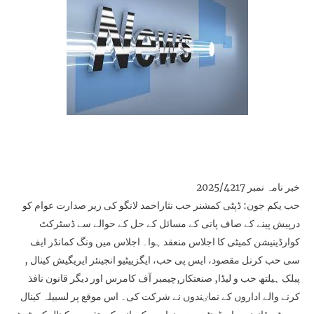
خبر نامہ نمبر 2025/4217
حب یکم جون: ڈپٹی کمشنر حب نثاراحمد لانگو کی زیر صدارت عوام کو
درپیش پینے کے صاف پانی کے مسائل کے حل کے حوالے سے ڈسٹرکٹ
کوارڈینیشن کمیٹی کا اجلاس منعقد ہوا۔ اجلاس میں ونگ کمانڈر ایف
سی حب کرنل مقصود، ایس پی حب، ایگزییٹیو انجینئر ایریگیش کینال ,
پبلک ہیلتھ حب و لیڈا, صنعتکار,چیمبر آف کامرس اور دیگر قانون نافذ
کرنے والے اداروں کے نماٸندوں نے شرکت کی۔ اس موقع پر لسبیلہ کینال