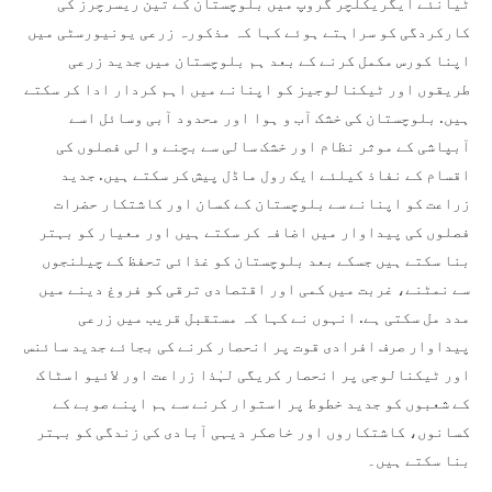
ٹیانئے ایگریکلچر گروپ میں بلوچستان کے تین ریسرچرز کی
کارکردگی کو سراہتے ہوئے کہا کہ مذکورہ زرعی یونیورسٹی میں
اپنا کورس مکمل کرنے کے بعد ہم بلوچستان میں جدید زرعی
طریقوں اور ٹیکنالوجیز کو اپنانے میں اہم کردار ادا کر سکتے
ہیں. بلوچستان کی خشک آب و ہوا اور محدود آبی وسائل اسے
آبپاشی کے موثر نظام اور خشک سالی سے بچنے والی فصلوں کی
اقسام کے نفاذ کیلئے ایک رول ماڈل پیش کر سکتے ہیں. جدید
زراعت کو اپنانے سے بلوچستان کے کسان اور کاشتکار حضرات
فصلوں کی پیداوار میں اضافہ کر سکتے ہیں اور معیار کو بہتر
بنا سکتے ہیں جسکے بعد بلوچستان کو غذائی تحفظ کے چیلنجوں
سے نمٹنے، غربت میں کمی اور اقتصادی ترقی کو فروغ دینے میں
مدد مل سکتی ہے. انہوں نے کہا کہ مستقبل قریب میں زرعی
پیداوار صرف افرادی قوت پر انحصار کرنے کی بجائے جدید سائنس
اور ٹیکنالوجی پر انحصار کریگی لہٰذا زراعت اور لائیو اسٹاک
کے شعبوں کو جدید خطوط پر استوار کرنے سے ہم اپنے صوبے کے
کسانوں، کاشتکاروں اور خاصکر دیہی آبادی کی زندگی کو بہتر
بنا سکتے ہیں۔