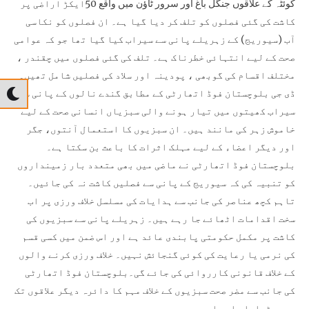
کوئٹہ کے علاقوں جنگل باغ اور سرور ٹاؤن میں واقع 50ایکڑ اراضی پر
کاشت کی گئی فصلوں کو تلف کر دیا گیا ہے۔ ان فصلوں کو نکاسی
آب (سیوریج) کے زہریلے پانی سے سیراب کیا گیا تھا جو کہ عوامی
صحت کے لیے انتہائی خطرناک ہے۔ تلف کی گئی فصلوں میں چقندر ،
مختلف اقسام کی گوبھی ، پودینہ اور سلاد کی فصلیں شامل تھیں۔
ڈی جی بلوچستان فوڈ اتھارٹی کے مطابق گندے نالوں کے پانی سے
سیراب کھیتوں میں تیار ہونے والی سبزیاں انسانی صحت کے لیے
خاموش زہر کی مانند ہیں۔ ان سبزیوں کا استعمال آنتوں، جگر
اور دیگر اعضاء کے لیے مہلک اثرات کا باعث بن سکتا ہے۔
بلوچستان فوڈ اتھارٹی نے ماضی میں بھی متعدد بار زمینداروں
کو تنبیہ کی کہ سیوریج کے پانی سے فصلیں کاشت نہ کی جائیں۔
تاہم کچھ عناصر کی جانب سے ہدایات کی مسلسل خلاف ورزی پر اب
سخت اقدامات اٹھائے جا رہے ہیں۔ زہریلے پانی سے سبزیوں کی
کاشت پر مکمل حکومتی پابندی عائد ہے اور اس ضمن میں کسی قسم
کی نرمی یا رعایت کی کوئی گنجائش نہیں۔ خلاف ورزی کرنے والوں
کے خلاف قانونی کارروائی کی جائے گی۔بلوچستان فوڈ اتھارٹی
کی جانب سے مضر صحت سبزیوں کے خلاف مہم کا دائرہ دیگر علاقوں تک
بھی بڑھایا جا رہا ہے۔