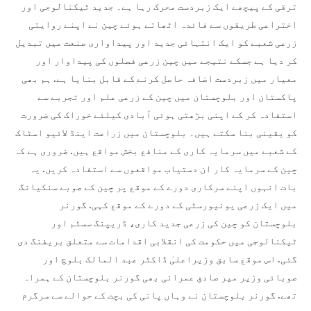
ترقی کے پیچھے ایک زبردست محرک رہا ہے۔ جدید ٹیکنالوجی اور
اختراعی طریقوں سے فائدہ اٹھاتے ہوئے چین نے اپنے روایتی
زرعی شعبے کو ایک انتہائی جدید اور پیداواری صنعت میں تبدیل
کر دیا ہے جسکے نتیجے میں چین زرعی فصلوں کی پیداوار اور
معیار میں زبردست اضافہ حاصل کرنے کے قابل بنایا ہے. ہم بھی
پاکستان اور بلوچستان میں چین کے زرعی علم اور تجربے سے
استفادہ کر کے اپنی بڑھتی ہوئی آبادی کیلئے خوراک کی ضرورت
کو یقینی بنا سکتے ہیں۔ بلوچستان میں زراعت اینڈ لائیو اسٹاک
کے شعبے میں سرمایہ کاری کے منافع بخش مواقع ہیں. ضروری ہے کہ
چین کے سرمایہ کار ان دستیاب مواقعوں سے استفادہ کریں. یہ
بات انہوں اپنے سرکاری دورے کے موقع پر چین کے صوبے سنکیانگ
میں ایک زرعی یونیورسٹی کے دورے کے موقع کہی. گورنر
بلوچستان کو چین کی زرعی جدید کاری، ڈریپنگ سسٹم اور
ٹیکنالوجی میں حکومت کی انقلابی اقدامات سے متعلق بریفنگ دی
گئی. اس موقع سابق وزیراعلیٰ ڈاکٹر عبد المالک بلوچ اور
صوبائی وزیر میر صادق عمرانی بھی گورنر بلوچستان کے ہمراہ
تھے. گورنر بلوچستان نے وہاں پانی کی بچت کے حوالے سے سرگرم