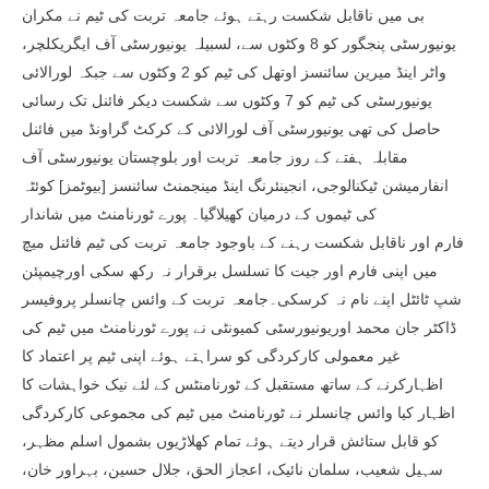
بی میں ناقابل شکست رہتے ہوئے جامعہ تربت کی ٹیم نے مکران
یونیورسٹی پنجگور کو 8 وکٹوں سے، لسبیلہ یونیورسٹی آف ایگریکلچر،
واٹر اینڈ میرین سائنسز اوتھل کی ٹیم کو 2 وکٹوں سے جبکہ لورالائی
یونیورسٹی کی ٹیم کو 7 وکٹوں سے شکست دیکر فائنل تک رسائی
حاصل کی تھی یونیورسٹی آف لورالائی کے کرکٹ گراونڈ میں فائنل
مقابلہ ہفتے کے روز جامعہ تربت اور بلوچستان یونیورسٹی آف
انفارمیشن ٹیکنالوجی، انجینئرنگ اینڈ مینجمنٹ سائنسز [بیوٹمز] کوئٹہ
کی ٹیموں کے درمیان کھیلاگیا۔ پورے ٹورنامنٹ میں شاندار
فارم اور ناقابل شکست رہنے کے باوجود جامعہ تربت کی ٹیم فائنل میچ
میں اپنی فارم اور جیت کا تسلسل برقرار نہ رکھ سکی اورچیمپئن
شپ ٹائٹل اپنے نام نہ کرسکی۔جامعہ تربت کے وائس چانسلر پروفیسر
ڈاکٹر جان محمد اوریونیورسٹی کمیونٹی نے پورے ٹورنامنٹ میں ٹیم کی
غیر معمولی کارکردگی کو سراہتے ہوئے اپنی ٹیم پر اعتماد کا
اظہارکرنے کے ساتھ مستقبل کے ٹورنامنٹس کے لئے نیک خواہشات کا
اظہار کیا وائس چانسلر نے ٹورنامنٹ میں ٹیم کی مجموعی کارکردگی
کو قابل ستائش قرار دیتے ہوئے تمام کھلاڑیوں بشمول اسلم مظہر،
سہیل شعیب، سلمان نائیک، اعجاز الحق، جلال حسین، بہراور خان،