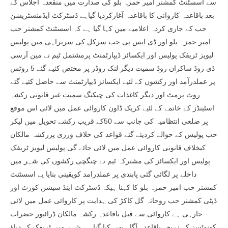
سے اسسٹنٹ کمشنر امیر حمزہ بلو کی صدارت میں منقعدہ اجلاس کے
بعد باقاعدہ کاروائی کا باقاعدہ آغازکردیا گیاہے ڈسٹرکٹ ایڈمنسٹریشن
حب کے جاری کردہ اعلامیے میں کہا گیا ہے کہ اسسٹنٹ کمشنر حب
امیر حمزہ بلو اور ڈی ایس پی حب سرکل کی سربراہی میں پولیس
لیویز ٹریفک پولیس اور ایکسائز ڈیپارٹمنٹ پرمشتمل ٹیم نے مین آرسی
ڈی روڈ ساکران روڈ سمیت دیگر لنک روڈز پر مختص کئیے گئے 5 روٹس
پر عملدرآمد اور رکشوں کے لئیے ایکسائز ڈیپارٹمنٹ سے حاصل کئیے گئے
روٹ پرمٹ اور دیگر کاغذات کی چیکنگ سمیت غیر قانونی رکشہ
اسٹینڈز کے خاتمے کے لئیے کریک ڈاون کاروائی عمل میں لائی اس موقع
پر ضلعی انتظامیہ کی جانب سے 50کے قریب رکشے تحویل میں لیکر
حب پولیس کے حوالے کردیئے گئے قواعد کی خلاف ورزی پررکشہ مالکان
کیخلاف قانونی کاروائی عمل میں لائی جائے گی پولیس لیویز ٹریفک
پولیس اور ایکسائز کی مشترکہ ٹیم نے چنگچی رکشوں کی شہر میں
داخلے پر لگائی گئی پابندی پر عملدرامد کویقینی بنایا یے اسسٹنٹ
کمشنر حب امیر حمزہ بلو کا کہنا ہیکہ ڈسٹرکٹ اینڈ سیشن کورٹ اور
ڈپٹی کمشنر حب روحانہ گل کاکڑ کی ہدایت پر کاروائی عمل میں لائی
جارہی ہے کاروائی سے قبل باقاعدہ رکشہ مالکان ڈرائیور حضرات
کونوٹسز کے زریعے باقاعدہ آگاہ بھی کیا گیا ہے شہر میں ٹریفک کے دباﺅ