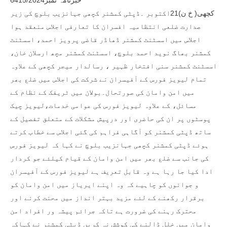
خبرنامہ نمبر6415/2024
کچھی( خ ن)21اکتوبر ۔ڈپٹی کمشنر کچھی جہانزیب بلوچ کی زیر
صدارت ضلعی انتظامیہ افسران کا تعارفی اجلاس منعقد ہوا
اجلاس میں اسسٹنٹ کمشنر ڈھاڈر قاضی پرویز احمد، اسسٹنٹ
کمشنر بھاگ نوید احمد بلوچ، اسسٹنٹ کمشنر مچھ ارسلان خان،
اسسٹنٹ کمشنر سنی افتخار ظہیر ، رسالدار میجر کچھی کے علاوہ
تمام لیویز فورس کے آفیسران نے شرکت کی اجلاس میں ضلع بھر
میں امن وامان کی صورتحال۔بولان میں ٹریفک کے نظام کے
مسائل، کے علاوہ لیویز فورس کی عوامی خدمات،لیویز چیک
پوسٹوں پر ان کی حاضری اور درپیش مشکلات کے متعلق تفصیل کے
ساتھ ڈپٹی کمشنر کو آگاہی فراہم کی گئی اجلاس سے خطاب کرتے
ہوئے ڈپٹی کمشنر کچھی جہانزیب بلوچ نے کہا کہ لیویز فورس
کی جانب سے ضلع بھر میں امن وامان کے قیام کیلئے جو کردار
ادا کیا جا رہا ہے وہ قابل تعریف ہے لیویز فورس کے آفیسران
و جوانوں کو چاہیے کہ وہ اپنے ایریاز میں امن وامان کو
برقرار رکھنے کے لئے مزید بہتر انداز میں محنت کرنے اور
محترک رہنے کی ضرورت ہے تاکہ جرائم پیشہ ور افراد امن
وامان میں خلل ڈالنے کی کوشش نہ کریں ڈپٹی کمشنر نے کہاکہ