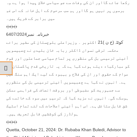
رکھا جائے گااور ان کی وفات سے جو سیاسی خلائ پیدا ہوا ہے وہ
برسوں پر نہیں ہو گااور ہم سب مرحوم کے اہل خانہ کے اس غم
میں برابر کے شریک ہیں۔
﴾﴿﴾﴿﴾﴿
خبرنامہ نمبر6407/2024
کوئٹہ(خ ن )21 اکتوبر ۔ وزیراعلی بلوچستان کی مشیر برائے
محکمہ ترقی نسواں ڈاکٹر ربابہ خان بلیدی نے چھبیسویں
آئینی ترمیمی بل کی منظوری پر تمام سیاسی جماعتوں اور قوم
کو مبارکباد دیتے ہوئے کہا ہے کہ یہ تاریخی قدم پاکستان کے
عوام کے حقوق اور ان کی فلاح و بہبود کے لیے ایک اہم سنگ میل
ہے۔ انہوں نے کہا ہے چھبیسویں آئینی ترمیمی بل کی منظوری
سے جمہوریت کو مضبوطی اور بروقت انصاف کی فراہمی ممکن
ہوسکے گی۔ انہوں نے مزید کہا کہ ترمیم میں سود کے خاتمے کی
شق قابل ستائش ہے۔ اس اہم آئینی اصلاحات کے لئے تمام اسٹیک
ہولڈرز کی کوششیں قابل تعریف ہیں۔
﴾﴿﴾﴿﴾﴿
Quetta, October 21, 2024: Dr. Rubaba Khan Buledi, Advisor to