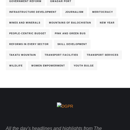
GOVERNMENT REFORM
GWADAR PORT
INFRASTRUCTURE DEVELOPMENT
JOURNALISM
MERITOCRACY
MINES AND MINERALS
MOUNTAINS OF BALOCHISTAN
NEW YEAR
PEOPLE-CENTRIC BUDGET
PINK AND GREEN BUS
REFORMS IN EVERY SECTOR
SKILL DEVELOPMENT
TAKATU MOUNTAIN
TRANSPORT FACILITIES
TRANSPORT SERVICES
WILDLIFE
WOMEN EMPOWERMENT
YOUTH BULGE
All the day's headlines and highlights from The