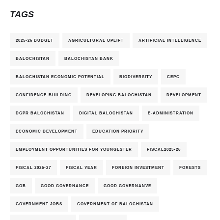
TAGS
2025-26 BUDGET
AGRICULTURAL UPLIFT
ARTIFICIAL INTELLIGENCE
BALOCHISTAN
BALOCHISTAN BANK
BALOCHISTAN ECONOMIC POTENTIAL
BIODIVERSITY
CEPC
CONFIDENCE-BUILDING
DEVELOPING BALOCHISTAN
DEVELOPMENT
DGPR BALOCHISTAN
DIGITAL BALOCHISTAN
E-ADMINISTRATION
ECONOMIC DEVELOPMENT
EDUCATION PRIORITY
EMPLOYMENT OPPORTUNITIES FOR YOUNGESTER
FISCAL2025-26
FISCAL 2026-27
FISCAL YEAR
FOREIGN INVESTMENT
FORESTS
GOB
GOOD GOVERNANCE
GOOD GOVERNANVE
GOVERNMENT JOBS
GOVERNMENT OF BALOCHISTAN