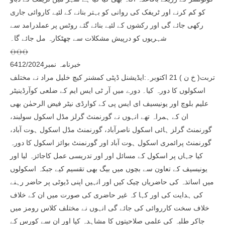
کو کم کرنے اور ٹریفک کی روانی کو بہتر بنانے کے لئیے کاروائی جاری
رکھی جائے گی اور رکشوں کے لئیے بنائے گئے روٹس پر عملدرامد سے
شہریوں کو درپیش مشکلات سے چھٹکارہ مل جائے گا۔
﴾﴿﴾﴿﴾﴿
خبرنامہ نمبر6412/2024
تربت( خ ن ) 21 اکتوبر۔:ایڈیشنل ڈپٹی کمشنر کیچ خلیل مراد نے مختلف
اسکولوں کا دورہ کیا۔ دورے میں آر ٹی ایس ایم کے ضلعی کوآرڈینیٹر
علیم بلوچ اور یونیسیف ای ایس پی کے کوارڈی نیٹر فیض الرحمٰن بھی
ان کے ہمراہ تھے انہوں نے گورنمنٹ گرلز مڈل اسکول سولبند،
گورنمنٹ گرلز ہائی اسکول ناصرآباد، گورنمنٹ مڈل اسکول ہوت آباد،
گورنمنٹ پرائمری اسکول ہوت آباد اور گورنمنٹ بوائز اسکول کا دورہ
کیا جہاں پر اسکول کے مسائل اور اور تدریسی عمل کاجائزہ لیا اور
یونیسیف کے تعاون سے بچوں میں بیگ بھی تقسیم کیے جبکہ اسکولوں
میں اساتذہ کی حاضریاں چیک کیں اور انہیں اپنی ڈیوٹی پر حاضر رہنے
کی ہدایت کی اور کہا کہ غیر حاضری کی صورت میں ان کے خلاف
خلاف سخت کارروائی کی جائے گی انہوں نے مختلف کلاس رومز میں
جاکر طلبہ کی علمی صلاحیتوں کا مشاہدہ کیا اور ان سے کورس کے