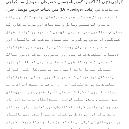
کراچی (خ ن 21 اکتوبر: گورنربلوچستان جعفرخان مندوخیل سے کراچی
میں تعینات جرمن قونصل جنرل (Dr Ruediger Lotz) نے ملاقات کی.
ملاقات کے دوران خطے کی مجموعی صورتحال، بلوچستان میں پائے
جانے والے قیمتی وسائل و معدنیات اور سرمایہ کاری کے
دستیاب مواقعوں سمیت باہمی دلچسپی کے امور پر تبادلہ خیال
کیاگیا. اس موقع پر گورنر بلوچستان نے کہا کہ پاکستان اور
جرمنی کے درمیان پچھلے کئی دہائیوں سے بہت خوشگوار
دوستانہ تعلقات قائم ہیں اور اب ضروری ہے کہ دونوں ممالک
کے درمیان جدید تقاضوں کے مطابق باہمی تعلقات کو مزید
مستحکم بنایا جائے. انہوں نے اس یقین کا اظہار کیا کہ
پاکستان اور جرمنی کے درمیان قریبی دوستی اور خوشگوار
تعلقات سے پورے خطے کے امن اور ترقی پر مثبت اثرات مرتب
ہونگے. انہوں نے کہا کہ جرمنی کا بالخصوص صوبہ بلوچستان
میں تعلیم، صحت، ٹیکنالوجی، استعدادکار بڑھانے اور خاص
طور پر نوجوانوں کیلئے اسکالرشپ میں تعاون نہایت مددگار
ثابت ہوگا اور توقع ظاہر کی کہ جرمنی آئندہ بھی پاکستان
اور بلوچستان کی ترقی کیلئے تعاون فراہم کرتا رہیگا. گورنر