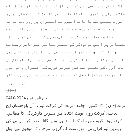
اگر کوئی بھی شخص امن کو سبوتاڑ کرنے کی کوشش کرے تو اس کے
ساتھ آہنی ہاتھوں سے نمٹا جائے اور قانون کی بالادستی کو ہر
صورت یقینی بنایا جائے انہوں نے آفیسران پر زور دیا کہ نہ
صرف وہ خود اپنی جائے تعیناتی پر حاضر رہیں بلکہ اپنے
ماتحت عملے کو سختی سے ہدایت دیں کہ وہ بھی اپنی جائے
تعیناتی پر اپنی موجودگی کو یقینی بنائیں غیر حاضر رہنے سے
اجتناب کیا جائے اور اپنے فرائض کی ادائیگی میں کسی بھی
قسم کی کوتاہی ہرگز نہ کریں بلکہ خلوص دل سے اپنے فرائض کی
بجا آوری کو یقینی بنائیں لیویز فورس کے آفیسران و جوانوں
کو درپیش مسائل کے حل کیلئے تمام دستیاب وسائل بروئے کار
لائے جارہے ہیں۔
﴾﴿﴾﴿﴾﴿
خبرنامہ نمبر6416/2024
تربت(خ ن ) 21 اکتوبر۔ جامعہ تربت کی کرکٹ ٹیم نے آل بلوچستان ایچ
ای سی کرکٹ زون ایونٹ 2024 میں بہترین کارکردگی کا مظاہرہ
کرتے ہوئے گروپ مرحلے کے اپنے تینوں میچ لگاتار جیت کر پول بی کی
بہترین ٹیم قرارپائی۔ ٹورنامنٹ کے گروپ مرحلے کے میچوں میں پول