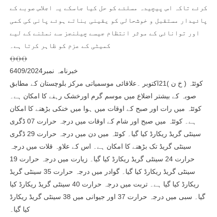
کرئے تاکہ اس پیچیدہ مسلئے کو حل کیا جاسکے یہ اجلاس صوبے کے
پائیدار مستقبل و خوشحالی کو یقینی بناتے ہوئے پانی کی کمی
اور توانائی کے موثر انتظام جیسے چیلنجز سے نمٹنے کے لیے
کمیٹی کے عزم کو ظاہر کرتا ہے۔
﴾﴿﴾﴿﴾﴿
خبرنامہ نمبر6409/2024
کوئٹہ ( خ ن )21اکتوبر ۔علاقائی موسمیاتی مرکز بلوچستان کے مطابق
صوبہ کے بیشتر اضلاع میں موسم گرم اورخشک رہنے کا امکان ہے۔
کوئٹہ میں رات اور صبح کے اوقات میں ہوا میں خنکی بڑھنے کا امکان
ہے۔ کوئٹہ میں صبح اور شام کے اوقات میں درجہ حرارت 07 ڈگری
سینٹی گریڈ ریکارڈ کیا گیا۔ کوئٹہ میں دن میں درجہ حرارت 29 ڈگری
سینٹی گریڈ تک بڑھنے کا امکان ہے۔ اس کے علاوہ قلات میں درجہ
حرارت 24 سینٹی گریڈ ریکارڈ کیا گیا۔ زیارت میں درجہ حرارت 19
سینٹی گریڈ ریکارڈ کیا گیا۔ گوادر میں درجہ حرارت 35 سینٹی گریڈ
ریکارڈ کیا گیا ہے۔ تربت میں درجہ حرارت 40 سینٹی گریڈ ریکارڈ کیا
گیا۔ سبی میں درجہ حرارت 37 اور جیوانی میں 38 سینٹی گریڈ ریکارڈ
کیا گیا۔