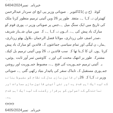
خبرنامہ نمبر6404/2024
کوئٹہ (خ ن )21اکتوبر ۔ صوبائی وزیر پی ایچ ای سردار عبدالرحمن
کھیتران نے کہا ہے متفقہ طور پر 26 ویں آئینی ترمیم منظور کرنا ملک
کی تاریخ میں ایک سنگِ میل ہےجس پر صوبائی وزیر نے پوری قوم کو
مبارک باد پیش کی ہے۔انہوں نے کہا ہے کہ میں میاں شہباز شریف
،صدر اصف علی زرداری، مولانا فضل الرحمان ،بلاول بھٹو زرداری،
ہمارے ن لیگی اور تمام سیاسی جماعتوں کے قائدین کو مبارک باد پیش
کرتا ہوں۔ان کا کہنا تھا کہ سب قائدین نے 26 ویں آئینی ترمیم بل کیلئے
مشترکہ طور پر انتھک محنت کی اور یہ کاوشیں ثمر آور ثابت ہوئیں،
یہ آئینی ترمیم جمہوریت کی فتح ہے، مضبوط جمہوریت اور روشن
جمہوری مستقبل کے تابناک سفر کی پائیدار بنیاد رکھی گئی ہے صوبائی
وزیر نے کہا کہ 26واں قانون سازی عدل کے نظام کو مضبوط بنانے
کے لیے ایک اہم قدم ہے اور نئی آئینی قانون سازی مساوات اور
نمائندگی کے اصولوں کو برقرار رکھنے کے لیے ایک اہم قدم
ہے۔
﴾﴿﴾﴿﴾﴿
خبرنامہ نمبر6405/2024