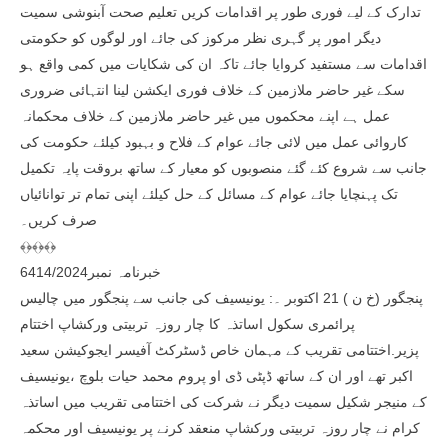
تدارک کے لیے فوری طور پر اقدامات کریں تعلیم صحت آبنوشی سمیت
دیگر امور پر گہری نظر مرکوز کی جائے اور لوگوں کو حکومتی
اقدامات سے مستفید کروایا جائے تاکہ ان کی شکایات میں کمی واقع ہو
سکے غیر حاضر ملازمین کے خلاف فوری ایکشن لینا انتہائی ضروری
عمل ہے اپنے محکموں میں غیر حاضر ملازمین کے خلاف محکمانہ
کاروائی عمل میں لائی جائے عوام کے فلاح و بہبود کیلئے حکومت کی
جانب سے شروع کئے گئے منصوبوں کو معیار کے ساتھ بروقت پایہ تکمیل
تک پہنچایا جائے عوام کے مسائل کے حل کیلئے اپنی تمام تر توانائیاں
صرف کریں۔
﴾﴿﴾﴿﴾﴿
خبرنامہ نمبر6414/2024
پنجگور (خ ن ) 21 اکتوبر ۔: یونیسیف کی جانب سے پنجگور میں چالیس
پرائمری سکول اساتذہ کا چار روزہ تربیتی ورکشاپ اختتام
پزیر.اختتامی تقریب کے مہمان خاص ڈسٹرکٹ آفیسر ایجوکیشن سعید
اکبر تھے اور ان کے ساتھ ڈپٹی ڈی او پروم محمد حیات بلوچ ،یونیسیف
کے منیجر شکیل سمیت دیگر نے شرکت کی اختتامی تقریب میں اساتذہ
کرام نے چار روزہ تربیتی ورکشاپ منعقد کرنے پر یونیسیف اور محکمہ