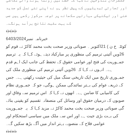
جعفرخان مندوخیل نے کہا کہ خطے میں رونما ہونے والی معاشی
اور تجارتی تبدیلیوں کے پیش نظر ہم نے اپنی نئی نسل کو جدید
فنی اور تیکنیکی مہارتیں سکھانے پر توجہ مرکوز رکھی ہیں جس
کے بہت مثبت نتائج برآمد ہونگے۔
﴾﴿﴾﴿﴾﴿
خبرنامہ نمبر6403/2024
کوئٹہ خ ن ) 21اکتوبر ۔ صوبائی وزیر صحت بخت محمد کاکڑ نے قوم کو
26ویں آئینی ترمیم کی منظوری پر مبارکباد دیتے ہوئے کہا کہ یہ ترمیم
جمہوریت کی فتح اور عوامی حقوق کے تحفظ کی جانب ایک اہم قدم
ہے۔ انہوں نے کہا کہ 26ویں آئینی ترمیم کی منظوری ملک کی
جمہوری تاریخ میں ایک تاریخی سنگ میل کی حیثیت رکھتی ہے۔ جس
کے ذریعے عوام کی بہتر نمائندگی ممکن ہوگی، جو کہ جمہوری نظام
کی کامیابی کا ضامن ہے۔ انھوں نے کہا کہ اس ترمیم سے وفاق اور
صوبوں کے درمیان حقوق اور وسائل کی منصفانہ تقسیم کو یقینی بنائے
گی صوبائی وزیر صحت بخت محمد کاکڑ نے مزید کہا کہ یہ جمہوریت
کی بہت بڑی جیت ہے اور اس سے ملک میں سیاسی استحکام اور
عوامی فلاح کے منصوبے بہتر انداز میں آگے بڑھ سکیں گے۔
﴾﴿﴾﴿﴾﴿