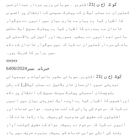
کو ئٹہ (خ ن )21اکتوبر ۔ صوبائی وزیر سردار عبدالرحمن
کھتیران نے مسلم لیگ ن کے پیٹرک مسیحی کے انتقال پر افسو س
کا اظہار کیا ہے یہاں سے جاری بیان میں انہوں نے سوگوار
خاندان سے ہمدردی کا اظہار کیا ہے پیٹرک مسیح ایک مخلص
ساتھی تھے انہوں نے ہمشیہ جموریت اور آئین کی بالادستی کی
بات کی سردار کھتیران نے کہا کہ میں سوگوار خاندان کے دکھ
میں برابر کا شریک ہوں۔
﴾﴿﴾﴿﴾﴿
خبرنامہ نمبر6406/2024
کوئٹہ(خ ن )21 اکتوبر۔صوبائی مشیر ماحولیات و موسمیاتی
تبدیلی نسیم الرحمان خان ملاخیل نے مسلم لیگ(ن) کے رکن
بلوچستان اسمبلی پیٹرک سینٹ مسیح کے انتقال پر دکھ
اورافسوس کا اظہار کیا ہے اپنے ایک تعزیتی بیان میں انہوں
نے کہا کہ مرحوم کی پارٹی کے لئے جدوجہد۔ عوامی خدمات اور
اقلیتوں کے حقوق کی جدوجہد کوہمیشہ یاد رکھا جائے گا۔
انہوں نے کہا کہ مرحوم نے ہمیشہ عوام کے حقوق کیلئے آواز
بلند کی انکی عوامی خدمات کو ہمیشہ سنہرے حروف میں یاد