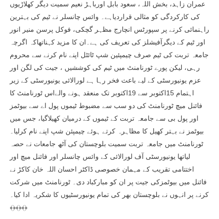
عمران زاہد، بخش اللہ، سعود بابل اورباہڑ نعیم سمیت دیگر کھلاڑیوں
کی کارکردگی کو مثالی قراردیاہے۔ وائس چانسلر نے ٹیم کی بہترین
راہنمائی کرنے پر سپورٹس انچارج مظہر گچکی، فوکل پرسن منیر انور
اور ٹیم کے دیگرآفیشلز کی تعریف کی ہے۔ان کا مزید کہناتھاکہ اگرچہ
جامعہ تربت کی ٹیم صرف چیمپئین شپ ٹائٹل اپنے نام کرنے سے محروم
رہی، لیکن پورے ٹورنامنٹ میں ٹیم کی کوششیں ، جیت کی لگن اور
عزم یونیورسٹی کے لیے باعث فخر رہا ہے لورالائی یونیورسٹی کے زیر
اہتمام 15اکتوبر سے 19اکتوبر تک منعقد ہونے والےاس ٹورنامنٹ کا
فائنل میچ ٹورنامنٹ کی دو سب سے مضبوط ٹیموں پول اے سے بیوٹمز
اور پول بی سے جامعہ تربت کے ٹیموں کے درمیان کھیلاگیا، جس میں
بیوٹمز نے بہتر کھیل کا مظاہرہ کرتے ہوئے چیمپئن شپ اپنے نام کرلیا۔
ٹورنامنٹ میں جامعہ تربت سمیت بلوچستان کی آٹھ جامعات نے حصہ
لیاتھا یونیورسٹی آف لورالائی کے وائس چانسلر اور فائنل میچ اور
اختتامی تقریب کے مہمان خصوصی ڈاکٹر احسان اللہ خان کاکڑ نے
فائنل میں بیوٹمزکی جیت پر ان کو مبارکباد دی۔ ٹورنامنٹ میں شرکت
کرنے پر انہوں نے بلوچستان بھر کی تمام یونیورسٹیوں کا شکریہ ادا کیا۔
﴾﴿﴾﴿﴾﴿