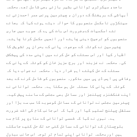
ماجد، سیکرٹری توانائی بشیر بازئی بھی شامل تھے۔محکمہ
آبپاشی کے بریفنگ کے دوران ، چیئرمین پرنس عمر احمدزئی نے
سینکڑوں نامکمل منصوبوں کا حوالہ دیتے ہوئے کہا کہ بجائے
نئے اسکمیات کے،ضرورت اس بات کی ہے کہ صوبے میں جاری
منصوبوں کو ترجیح دینی چاہئے اور انھیں مکمل کرنا چاہئے۔
چئیرمین نے کوئٹہ کے موجودہ پانی کے بحران پر تشویش کا
اظہار کیا اور اس مسئلے کو حل کرنے میں اپنی مدد کی پیشکش
کی۔ محکمہ نے غزبند اور برج عزیز خان کو کوئٹہ کے پانی کے
مسئلے کے حل کیلئے اہم قرار دیا۔ محکمہ نے جواب دیا کہ
وفاقی پی ایس ڈی پی میں مذکورہ منصوبوں کو شامل کرنے کے بعد
کوئٹہ کے پانی کا مسئلہ حل ہو سکتا ہے۔ محکمہ توانائی نے
اپنے فنکشنز، چیلنجز اور مسائل بھی مجلس کے سامنے پیش کیے۔
چیئرمین مجلس نے توانائی کے مسائل کوصوبے کا سب سے بڑا اور
مستقل چیلنج تسلیم کیا اور کہا کہ اس جانب کام کی اشد ضرورت
ہے۔ نہوں نے کہا کہ شمسی توانائی کے منابع پر کام سے
بلوچستان کے توانائی کے مسائل کئی حد تک حل کئیے جاسکتے
ہیں اورمحکمہ توانائی اپنی تمام تر توجہ اس جانب مبذول