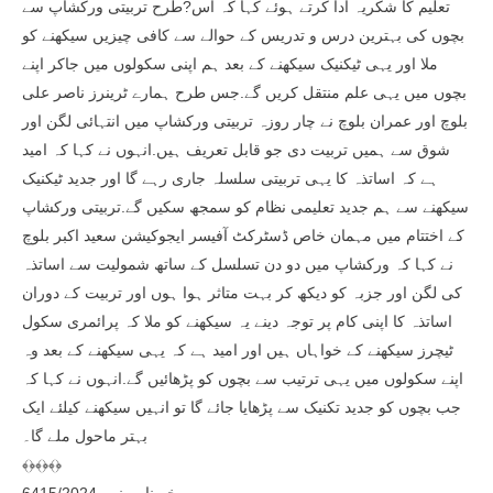
تعلیم کا شکریہ ادا کرتے ہوئے کہا کہ اس?طرح تربیتی ورکشاپ سے
بچوں کی بہترین درس و تدریس کے حوالے سے کافی چیزیں سیکھنے کو
ملا اور یہی ٹیکنیک سیکھنے کے بعد ہم اپنی سکولوں میں جاکر اپنے
بچوں میں یہی علم منتقل کریں گے.جس طرح ہمارے ٹرینرز ناصر علی
بلوچ اور عمران بلوچ نے چار روزہ تربیتی ورکشاپ میں انتہائی لگن اور
شوق سے ہمیں تربیت دی جو قابل تعریف ہیں.انہوں نے کہا کہ امید
ہے کہ اساتذہ کا یہی تربیتی سلسلہ جاری رہے گا اور جدید ٹیکنیک
سیکھنے سے ہم جدید تعلیمی نظام کو سمجھ سکیں گے.تربیتی ورکشاپ
کے اختتام میں مہمان خاص ڈسٹرکٹ آفیسر ایجوکیشن سعید اکبر بلوچ
نے کہا کہ ورکشاپ میں دو دن تسلسل کے ساتھ شمولیت سے اساتذہ
کی لگن اور جزبہ کو دیکھ کر بہت متاثر ہوا ہوں اور تربیت کے دوران
اساتذہ کا اپنی کام پر توجہ دینے یہ سیکھنے کو ملا کہ پرائمری سکول
ٹیچرز سیکھنے کے خواہاں ہیں اور امید ہے کہ یہی سیکھنے کے بعد وہ
اپنے سکولوں میں یہی ترتیب سے بچوں کو پڑھائیں گے.انہوں نے کہا کہ
جب بچوں کو جدید تکنیک سے پڑھایا جائے گا تو انہیں سیکھنے کیلئے ایک
بہتر ماحول ملے گا۔
﴾﴿﴾﴿﴾﴿