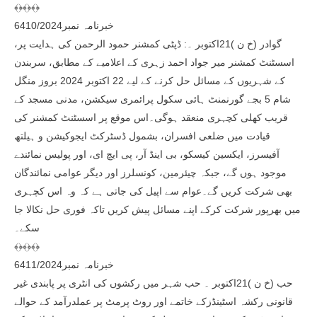
﴾﴿﴾﴿﴾﴿
خبرنامہ نمبر6410/2024
گوادر (خ ن )21اکتوبر ۔: ڈپٹی کمشنر حمود الرحمن کی ہدایت پر،
اسسٹنٹ کمشنر میر جواد احمد زہری کے اعلامیے کے مطابق، سربندن
کے شہریوں کے مسائل حل کرنے کے لیے 22 اکتوبر 2024 بروز منگل
شام 5 بجے گورنمنٹ ہائی سکول پرائمری سیکشن، مدنی مسجد کے
قریب کھلی کچہری منعقد ہوگی۔اس موقع پر اسسٹنٹ کمشنر کی
قیادت میں ضلعی افسران، بشمول ڈسٹرکٹ ایجوکیشن و ہیلتھ
آفیسرز، ایکسین کیسکو، بی اینڈ آر، پی ایچ ای، اور پولیس نمائندے
موجود ہوں گے، جبکہ چیئرمین، کونسلرز اور دیگر عوامی نمائندگان
بھی شرکت کریں گے۔عوام سے اپیل کی جاتی ہے کہ وہ اس کچہری
میں بھرپور شرکت کرکے اپنے مسائل پیش کریں تاکہ فوری حل نکالا جا
سکے۔
﴾﴿﴾﴿﴾﴿
خبرنامہ نمبر6411/2024
حب (خ ن )21اکتوبر ۔ حب شہر میں رکشوں کی انٹری پر پابندی غیر
قانونی رکشہ اسٹینڈزکے خاتمے اور روٹ پرمٹ پر عملدرآمد کے حوالے