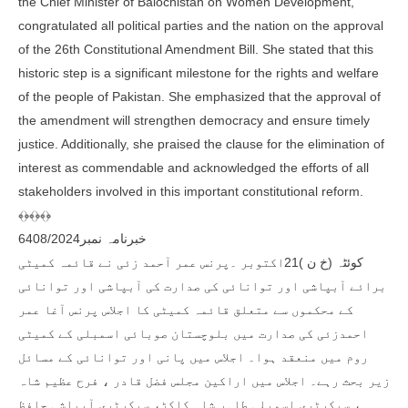
the Chief Minister of Balochistan on Women Development,
congratulated all political parties and the nation on the approval
of the 26th Constitutional Amendment Bill. She stated that this
historic step is a significant milestone for the rights and welfare
of the people of Pakistan. She emphasized that the approval of
the amendment will strengthen democracy and ensure timely
justice. Additionally, she praised the clause for the elimination of
interest as commendable and acknowledged the efforts of all
stakeholders involved in this important constitutional reform.
﴾﴿﴾﴿﴾﴿
خبرنامہ نمبر6408/2024
کوئٹہ (خ ن )21اکتوبر ۔پرنس عمر آحمد زئی نے قائمہ کمیٹی
برائے آبپاشی اور توانائی کی صدارت کی آبپاشی اور توانائی
کے محکموں سے متعلق قائمہ کمیٹی کا اجلاس پرنس آغا عمر
احمدزئی کی صدارت میں بلوچستان صوبائی اسمبلی کے کمیٹی
روم میں منعقد ہوا۔ اجلاس میں پانی اور توانائی کے مسائل
زیر بحث رہے۔ اجلاس میں اراکین مجلس فضل قادر ، فرح عظیم شاہ
، سیکرٹری اسمبلی طاہر شاہ کاکڑ، سیکرٹری آبپاشی حافظ