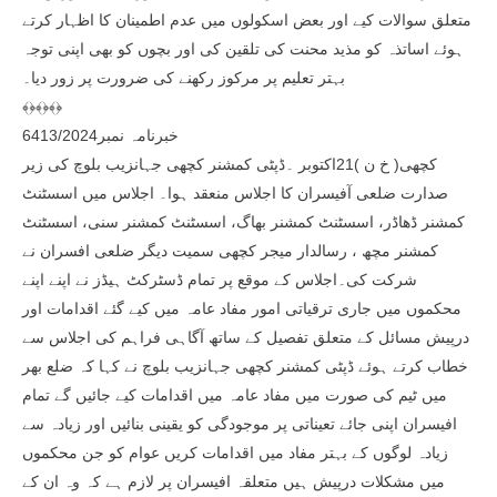
متعلق سوالات کیے اور بعض اسکولوں میں عدم اطمینان کا اظہار کرتے
ہوئے اساتذہ کو مذید محنت کی تلقین کی اور بچوں کو بھی اپنی توجہ
بہتر تعلیم پر مرکوز رکھنے کی ضرورت پر زور دیا۔
﴾﴿﴾﴿﴾﴿
خبرنامہ نمبر6413/2024
کچھی( خ ن )21اکتوبر ۔ڈپٹی کمشنر کچھی جہانزیب بلوچ کی زیر
صدارت ضلعی آفیسران کا اجلاس منعقد ہوا۔ اجلاس میں اسسٹنٹ
کمشنر ڈھاڈر، اسسٹنٹ کمشنر بھاگ، اسسٹنٹ کمشنر سنی، اسسٹنٹ
کمشنر مچھ ، رسالدار میجر کچھی سمیت دیگر ضلعی افسران نے
شرکت کی۔اجلاس کے موقع پر تمام ڈسٹرکٹ ہیڈز نے اپنے اپنے
محکموں میں جاری ترقیاتی امور مفاد عامہ میں کیے گئے اقدامات اور
درپیش مسائل کے متعلق تفصیل کے ساتھ آگاہی فراہم کی اجلاس سے
خطاب کرتے ہوئے ڈپٹی کمشنر کچھی جہانزیب بلوچ نے کہا کہ ضلع بھر
میں ٹیم کی صورت میں مفاد عامہ میں اقدامات کیے جائیں گے تمام
افیسران اپنی جائے تعیناتی پر موجودگی کو یقینی بنائیں اور زیادہ سے
زیادہ لوگوں کے بہتر مفاد میں اقدامات کریں عوام کو جن محکموں
میں مشکلات درپیش ہیں متعلقہ افیسران پر لازم ہے کہ وہ ان کے