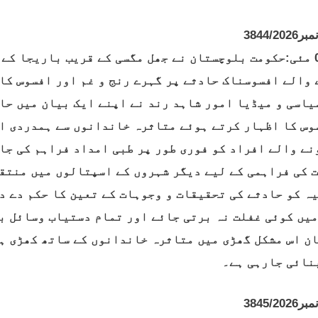
3844/2
کوئٹہ، 08 مئی:حکومت بلوچستان نے جھل مگسی کے قریب باریجا
 والے افسوسناک حادثے پر گہرے رنج و غم اور افسوس کا 
یاسی و میڈیا امور شاہد رند نے اپنے ایک بیان میں حا
وس کا اظہار کرتے ہوئے متاثرہ خاندانوں سے ہمدردی او
نے والے افراد کو فوری طور پر طبی امداد فراہم کی جار
 کی فراہمی کے لیے دیگر شہروں کے اسپتالوں میں منتق
ہ کو حادثے کی تحقیقات و وجوہات کے تعین کا حکم دے د
 میں کوئی غفلت نہ برتی جائے اور تمام دستیاب وسائل ب
ن اس مشکل گھڑی میں متاثرہ خاندانوں کے ساتھ کھڑی ہے
نائی جارہی ہے۔
3845/2