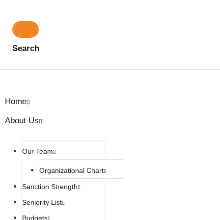
Search
Home
About Us
Our Team
Organizational Chart
Sanction Strength
Seniority List
Budgets