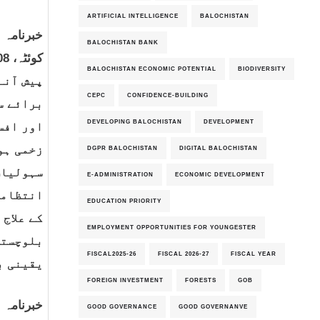
ARTIFICIAL INTELLIGENCE
BALOCHISTAN
خبرنامہ نمبر026
BALOCHISTAN BANK
BALOCHISTAN ECONOMIC POTENTIAL
BIODIVERSITY
پیش آنے
CEPC
CONFIDENCE-BUILDING
برائے س
DEVELOPING BALOCHISTAN
DEVELOPMENT
اور افس
زخمی ہو
DGPR BALOCHISTAN
DIGITAL BALOCHISTAN
سہولیات
E-ADMINISTRATION
ECONOMIC DEVELOPMENT
انتظامی
EDUCATION PRIORITY
کے علاج
EMPLOYMENT OPPORTUNITIES FOR YOUNGESTER
بلوچستا
FISCAL2025-26
FISCAL 2026-27
FISCAL YEAR
یقینی ب
FOREIGN INVESTMENT
FORESTS
GOB
خبرنامہ نمبر026
GOOD GOVERNANCE
GOOD GOVERNANVE