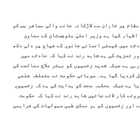
 کے مقام پر خاران سے لاڑکانہ جانے والی مسافر بس کو
اظہار کیا ہے وزیر اعلیٰ بلوچستان کے معاون
دثے میں قیمتی انسانی جانوں کے ضیاع پر دلی دکھ
ر تعزیت کی ہے شاہد رند نے کہا کہ حادثے میں
ہی ہے جبکہ شدید زخمیوں کو بہتر علاج معالجے کی
ل کردیا گیا ہے۔ صوبائی حکومت نے متعلقہ ضلعی
یا ہے جبکہ محکمہ صحت کو ہدایت کی ہے کہ زخمیوں
روئے کار لائے جائیں شاہد رند نے کہا کہ حکومت
 اور زخمیوں کو ہر ممکن طبی سہولیات کی فراہمی